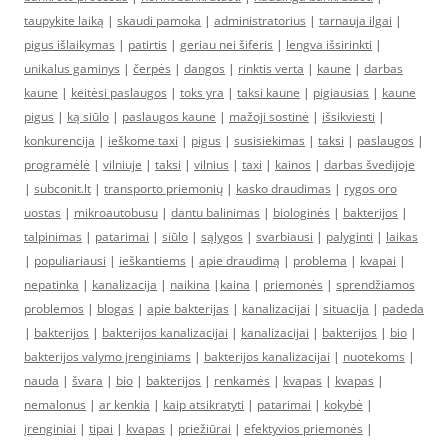
taupykite laiką
|
skaudi pamoka
|
administratorius
|
tarnauja ilgai
|
pigus išlaikymas
|
patirtis
|
geriau nei šiferis
|
lengva išsirinkti
|
unikalus gaminys
|
čerpės
|
dangos
|
rinktis verta
|
kaune
|
darbas
kaune
|
keitėsi paslaugos
|
toks yra
|
taksi kaune
|
pigiausias
|
kaune
pigus
|
ką siūlo
|
paslaugos kaune
|
mažoji sostinė
|
išsikviesti
|
konkurencija
|
ieškome taxi
|
pigus
|
susisiekimas
|
taksi
|
paslaugos
|
programėlė
|
vilniuje
|
taksi
|
vilnius
|
taxi
|
kainos
|
darbas švedijoje
|
subconit.lt
|
transporto priemonių
|
kasko draudimas
|
rygos oro
uostas
|
mikroautobusu
|
dantu balinimas
|
biologinės
|
bakterijos
|
talpinimas
|
patarimai
|
siūlo
|
sąlygos
|
svarbiausi
|
palyginti
|
laikas
|
populiariausi
|
ieškantiems
|
apie draudimą
|
problema
|
kvapai
|
nepatinka
|
kanalizacija
|
naikina
|
kaina
|
priemonės
|
sprendžiamos
problemos
|
blogas
|
apie bakterijas
|
kanalizacijai
|
situacija
|
padeda
|
bakterijos
|
bakterijos kanalizacijai
|
kanalizacijai
|
bakterijos
|
bio
|
bakterijos valymo įrenginiams
|
bakterijos kanalizacijai
|
nuotekoms
|
nauda
|
švara
|
bio
|
bakterijos
|
renkamės
|
kvapas
|
kvapas
|
nemalonus
|
ar kenkia
|
kaip atsikratyti
|
patarimai
|
kokybė
|
įrenginiai
|
tipai
|
kvapas
|
priežiūrai
|
efektyvios priemonės
|