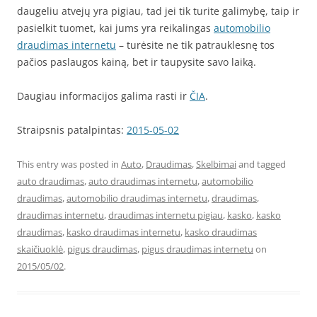
daugeliu atvejų yra pigiau, tad jei tik turite galimybę, taip ir
pasielkit tuomet, kai jums yra reikalingas
automobilio
draudimas internetu
– turėsite ne tik patrauklesnę tos
pačios paslaugos kainą, bet ir taupysite savo laiką.
Daugiau informacijos galima rasti ir
ČIA
.
Straipsnis patalpintas:
2015-05-02
This entry was posted in
Auto
,
Draudimas
,
Skelbimai
and tagged
auto draudimas
,
auto draudimas internetu
,
automobilio
draudimas
,
automobilio draudimas internetu
,
draudimas
,
draudimas internetu
,
draudimas internetu pigiau
,
kasko
,
kasko
draudimas
,
kasko draudimas internetu
,
kasko draudimas
skaičiuoklė
,
pigus draudimas
,
pigus draudimas internetu
on
2015/05/02
.