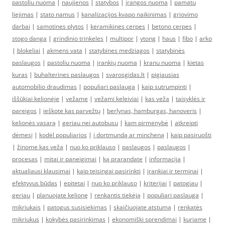
pastoliu nuoma
|
naujienos
|
statybos
|
įrangos nuoma
|
pamatu
liejimas
|
stato namus
|
kanalizacijos kvapo naikinimas
|
griovimo
darbai
|
samotines plytos
|
keramikines cerpes
|
betono cerpes
|
stogo danga
|
grindinio trinkeles
|
multipor
|
ytong
|
haus
|
fibo
|
arko
|
blokeliai
|
akmens vata
|
statybines medziagos
|
statybinės
paslaugos
|
pastoliu nuoma
|
įrankių nuoma
|
kranu nuoma
|
kietas
kuras
|
buhalterines paslaugos
|
svarosgidas.lt
|
pigiausias
automobilio draudimas
|
populiari paslauga
|
kaip sutrumpinti
|
iššūkiai kelionėje
|
vežame
|
vežami keleiviai
|
kas veža
|
taisyklės ir
pareigos
|
ieškote kas parvežtų
|
berlynas, hamburgas, hanoveris
|
kelionės vasarą
|
geriau nei autobusu
|
kam pirmenybė
|
atkreipti
dėmesį
|
kodėl populiarios
|
į dortmundą ar mincheną
|
kaip pasiruošti
|
žinome kas veža
|
nuo ko priklauso
|
paslaugos
|
paslaugos
|
procesas
|
mitai ir paneigimai
|
ką prarandate
|
informacija
|
aktualiausi klausimai
|
kaip teisingai pasirinkti
|
įrankiai ir terminai
|
efektyvus būdas
|
epitetai
|
nuo ko priklauso
|
kriterijai
|
patogiau
|
geriau
|
planuojate kelionę
|
renkantis tiekėją
|
populiari paslauga
|
mikriukais
|
patogus susisiekimas
|
skaičiuojate atstumą
|
renkatės
mikriukus
|
kokybės pasirinkimas
|
ekonomiški sprendimai
|
kuriame
|