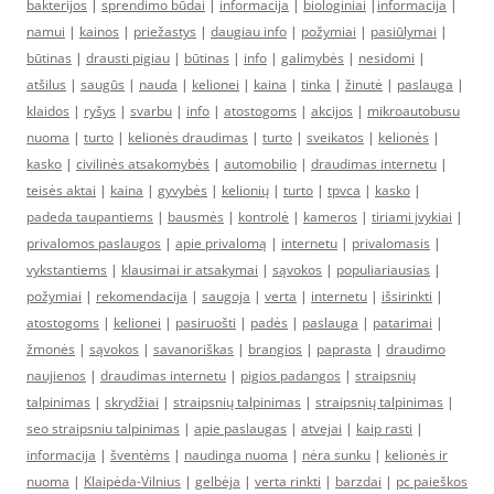
bakterijos
|
sprendimo būdai
|
informacija
|
biologiniai
|
informacija
|
namui
|
kainos
|
priežastys
|
daugiau info
|
požymiai
|
pasiūlymai
|
būtinas
|
drausti pigiau
|
būtinas
|
info
|
galimybės
|
nesidomi
|
atšilus
|
saugūs
|
nauda
|
kelionei
|
kaina
|
tinka
|
žinutė
|
paslauga
|
klaidos
|
ryšys
|
svarbu
|
info
|
atostogoms
|
akcijos
|
mikroautobusu
nuoma
|
turto
|
kelionės draudimas
|
turto
|
sveikatos
|
kelionės
|
kasko
|
civilinės atsakomybės
|
automobilio
|
draudimas internetu
|
teisės aktai
|
kaina
|
gyvybės
|
kelionių
|
turto
|
tpvca
|
kasko
|
padeda taupantiems
|
bausmės
|
kontrolė
|
kameros
|
tiriami įvykiai
|
privalomos paslaugos
|
apie privalomą
|
internetu
|
privalomasis
|
vykstantiems
|
klausimai ir atsakymai
|
sąvokos
|
populiariausias
|
požymiai
|
rekomendacija
|
saugoja
|
verta
|
internetu
|
išsirinkti
|
atostogoms
|
kelionei
|
pasiruošti
|
padės
|
paslauga
|
patarimai
|
žmonės
|
sąvokos
|
savanoriškas
|
brangios
|
paprasta
|
draudimo
naujienos
|
draudimas internetu
|
pigios padangos
|
straipsnių
talpinimas
|
skrydžiai
|
straipsnių talpinimas
|
straipsnių talpinimas
|
seo straipsniu talpinimas
|
apie paslaugas
|
atvejai
|
kaip rasti
|
informacija
|
šventėms
|
naudinga nuoma
|
nėra sunku
|
kelionės ir
nuoma
|
Klaipėda-Vilnius
|
gelbėja
|
verta rinkti
|
barzdai
|
pc paieškos