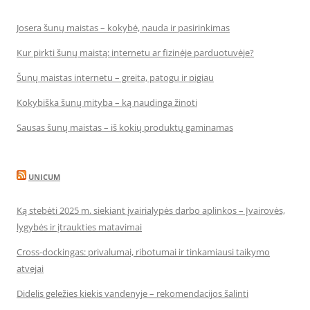
Josera šunų maistas – kokybė, nauda ir pasirinkimas
Kur pirkti šunų maistą: internetu ar fizinėje parduotuvėje?
Šunų maistas internetu – greita, patogu ir pigiau
Kokybiška šunų mityba – ką naudinga žinoti
Sausas šunų maistas – iš kokių produktų gaminamas
UNICUM
Ką stebėti 2025 m. siekiant įvairialypės darbo aplinkos – Įvairovės,
lygybės ir įtraukties matavimai
Cross-dockingas: privalumai, ribotumai ir tinkamiausi taikymo
atvejai
Didelis geležies kiekis vandenyje – rekomendacijos šalinti