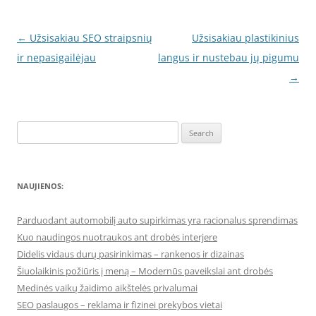
Post
←
Užsisakiau SEO straipsnių
Užsisakiau plastikinius
navigation
ir nepasigailėjau
langus ir nustebau jų pigumu
→
Search
for:
NAUJIENOS:
Parduodant automobilį auto supirkimas yra racionalus sprendimas
Kuo naudingos nuotraukos ant drobės interjere
Didelis vidaus durų pasirinkimas – rankenos ir dizainas
Šiuolaikinis požiūris į meną – Modernūs paveikslai ant drobės
Medinės vaikų žaidimo aikštelės privalumai
SEO paslaugos – reklama ir fizinei prekybos vietai