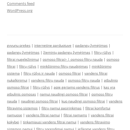
Comments feed
WordPress.org
gyvunu prekes
|
internetine parduotuve
|
padangų žymėjimas
|
padangų žymėjimas
|
žieminių padangų žymėjimas
|
filtrų rūšys
|
filtrai nugeležinimui
|
osmoso filtrai> |
osmoso filtrų nauda
|
osmoso
filtrai
|
filtrų rūšys
|
minkštinimo filtrų naudojimas
|
minkštinimo
sistema
|
filtrų rūšys ir nauda
|
osmoso filtrai
|
vandens filtrai
nukalkinimui
|
vandens filtrų nauda
|
osmoso filtrų nauda
|
atbulinio
osmoso filtrai
|
filtrų rūšys
|
apie geriamo vandens filtrus
|
kas yra
atbulinis osmosas
|
namui naudingi osmoso filtrai
|
osmoso filtrų
nauda
|
naudingi osmoso filtrai
|
kuo naudingi osmoso filtrai
|
vandens
filtravimo sistemos
|
filtrų namui pasirinkimas
|
filtrai komfortui
namuose
|
vandens filtrai namui
|
filtrai namams
|
vandens filtrai
kokybei
|
tinkamiausi vandens filtrai namui
|
vandens filtravimo
sistemos namui
|
filtrų sprendimai namui
|
ieškome vandens filtrų