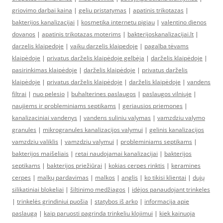
griovimo darbai kaina
|
geliu pristatymas
|
apatinis trikotazas
|
bakterijos kanalizacijai
|
kosmetika internetu pigiau
|
valentino dienos
dovanos
|
apatinis trikotazas moterims
|
bakterijoskanalizacijai.lt
|
darzelis klaipedoje
|
vaiku darzelis klaipedoje
|
pagalba tėvams
klaipėdoje
|
privatus darželis klaipėdoje gelbėja
|
darželis klaipėdoje
|
pasirinkimas klaipėdoje
|
darželis klaipėdoje
|
privatus darželis
klaipėdoje
|
privatus darželis klaipėdoje
|
darželis klaipėdoje
|
vandens
filtrai
|
nuo pelesio
|
buhalterines paslaugos
|
paslaugos vilniuje
|
naujiems ir probleminiams septikams
|
geriausios priemones
|
kanalizaciniai vandenys
|
vandens suliniu valymas
|
vamzdziu valymo
granules
|
mikrogranules kanalizacijos valymui
|
gelinis kanalizacijos
vamzdziu valiklis
|
vamzdziu valymui
|
probleminiams septikams
|
bakterijos maišeliais
|
retai naudojamai kanalizacijai
|
bakterijos
septikams
|
bakterijos priežiūrai
|
kokias cerpes rinktis
|
keramines
cerpes
|
malkų pardavimas
|
malkos
|
anglis
|
ko tikisi klientai
|
dujų
silikatiniai blokeliai
|
šiltinimo medžiagos
|
idėjos panaudojant trinkeles
|
trinkelės grindiniui puošia
|
statybos iš arko
|
informacija apie
paslaugą
|
kaip paruosti pagrinda trinkeliu klojimui
|
kiek kainuoja