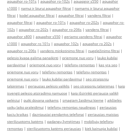
aquaphor ro-101s
|
aquaphor ro-102s
|
aquapgor s550
|
aquaphor
s1000
|
namui ir biurui aquaphor filtrai
|
namams ir biurui aquaphor
filtrai
|
kodel aquaphor filtrai
|
aquaphor filtrai
|
vandens filtrai
|
aquaphor filtrai
|
aquaphor ro-101s
|
aquaphor ro-202s
|
aquaphor ro-
102s
|
aquaphor ro-202s
|
aquaphor ro-206s
|
vandens filtrai
|
aquaphor s800
|
aquaphor s550
|
geriamo vandens filtrai
|
aquaphor
s1000
|
aquaphor ro 101s
|
aquaphor 102s
|
aquaphor ro 202s
|
aquaphor ro 206s
|
vandens minkstinimo filtrai
|
nugeležinimo filtrai
|
pelesio kvapa galima panaikinti
|
priemone nuo voru
|
lauko kubilai
pardavimui
|
priemonė nuo vorų
|
telefonų remontas
|
kas yra seo
|
priemone nuo voru
|
telefonų remontas
|
telefonų remontas
|
priemonė nuo vorų
|
lauko kubilai pardavimui
|
seo straipsniu
talpinimas
|
geriausias pelėsio valiklis
|
seo straipsniu talpinimas
|
kaip
isvengti pelesio atsiradimo namuose
|
kaip išsirinkti geriausią valiklį
pelėsiui
|
puiki dovana vaikams
|
smagiam žaidimui kieme
|
aikštelės
vaikų laiko praleidimui
|
telefonų remontas naudingas
|
geriausias
kaciu kraikas
|
dazniausiai gendantys telefonai
|
geriausias maistas
sterilizuotoms katėms
|
padangų žymėjimas
|
mobiliųjų telefonų
remontas
|
sterilizuotoms katėms geriausias
|
kiek kainuoja kubilai
|