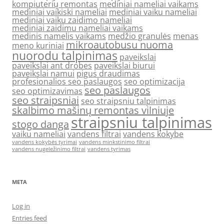
kompiuterių remontas
mediniai nameliai vaikams
mediniai vaikiski nameliai
mediniai vaiku nameliai
mediniai vaiku zaidimo nameliai
mediniai zaidimu nameliai vaikams
medinis namelis vaikams
medžio granulės
menas
mikroautobusu nuoma
meno kuriniai
nuorodu talpinimas
paveikslai
paveikslai ant drobes
paveikslai biurui
paveikslai namui
pigus draudimas
profesionalios seo paslaugos
seo optimizacija
seo paslaugos
seo optimizavimas
seo straipsniai
seo straipsniu talpinimas
skalbimo mašinų remontas vilniuje
straipsniu talpinimas
stogo danga
vaiku nameliai
vandens filtrai
vandens kokybe
vandens kokybės tyrimai
vandens minkstinimo filtrai
vandens nugeležinimo filtrai
vandens tyrimas
META
Log in
Entries feed