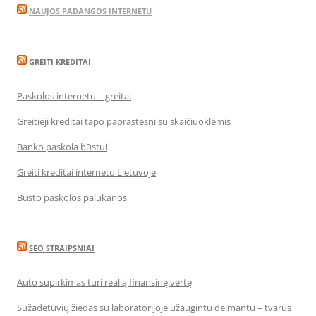
NAUJOS PADANGOS INTERNETU
GREITI KREDITAI
Paskolos internetu – greitai
Greitieji kreditai tapo paprastesni su skaičiuoklėmis
Banko paskola būstui
Greiti kreditai internetu Lietuvoje
Būsto paskolos palūkanos
SEO STRAIPSNIAI
Auto supirkimas turi realią finansinę vertę
Sužadėtuvių žiedas su laboratorijoje užaugintu deimantu – tvarus