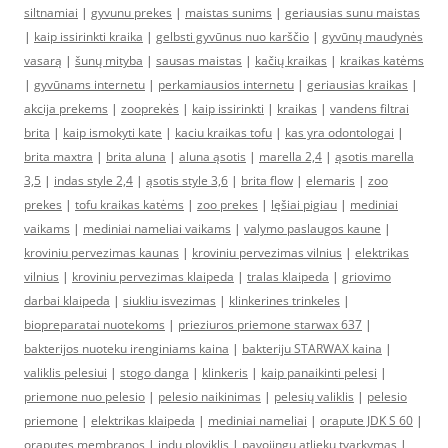
siltnamiai
|
gyvunu prekes
|
maistas sunims
|
geriausias sunu maistas
|
kaip issirinkti kraika
|
gelbsti gyvūnus nuo karščio
|
gyvūnų maudynės
vasarą
|
šunų mityba
|
sausas maistas
|
kačių kraikas
|
kraikas katėms
|
gyvūnams internetu
|
perkamiausios internetu
|
geriausias kraikas
|
akcija prekems
|
zooprekės
|
kaip issirinkti
|
kraikas
|
vandens filtrai
brita
|
kaip ismokyti kate
|
kaciu kraikas tofu
|
kas yra odontologai
|
brita maxtra
|
brita aluna
|
aluna ąsotis
|
marella 2,4
|
ąsotis marella
3,5
|
indas style 2,4
|
ąsotis style 3,6
|
brita flow
|
elemaris
|
zoo
prekes
|
tofu kraikas katėms
|
zoo prekes
|
lęšiai pigiau
|
mediniai
vaikams
|
mediniai nameliai vaikams
|
valymo paslaugos kaune
|
kroviniu pervezimas kaunas
|
kroviniu pervezimas vilnius
|
elektrikas
vilnius
|
kroviniu pervezimas klaipeda
|
tralas klaipeda
|
griovimo
darbai klaipeda
|
siukliu isvezimas
|
klinkerines trinkeles
|
biopreparatai nuotekoms
|
prieziuros priemone starwax 637
|
bakterijos nuoteku irenginiams kaina
|
bakteriju STARWAX kaina
|
valiklis pelesiui
|
stogo danga
|
klinkeris
|
kaip panaikinti pelesi
|
priemone nuo pelesio
|
pelesio naikinimas
|
pelesių valiklis
|
pelesio
priemone
|
elektrikas klaipeda
|
mediniai nameliai
|
orapute JDK S 60
|
oraputes membranos
|
indu ploviklis
|
pavojingu atlieku tvarkymas
|