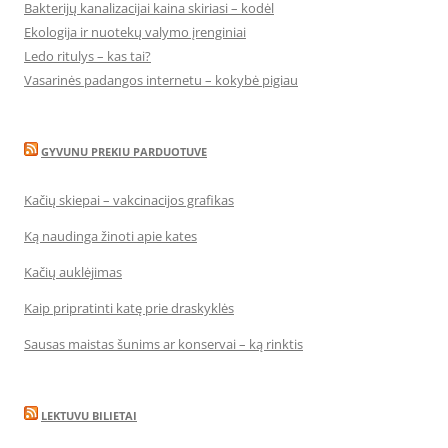
Bakterijų kanalizacijai kaina skiriasi – kodėl
Ekologija ir nuotekų valymo įrenginiai
Ledo ritulys – kas tai?
Vasarinės padangos internetu – kokybė pigiau
GYVUNU PREKIU PARDUOTUVE
Kačių skiepai – vakcinacijos grafikas
Ką naudinga žinoti apie kates
Kačių auklėjimas
Kaip pripratinti katę prie draskyklės
Sausas maistas šunims ar konservai – ką rinktis
LEKTUVU BILIETAI