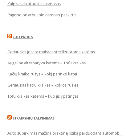
Kaip veikia atbulinis osmosas
Pagrindinė atbulinio osmoso paskirtis
ZOO PREKES
Geriausias Josera maistas sterilizuotoms katėms
Augalinė alternatyva katėms – Tofu kraikas
Kačių kraiko rūšys – kokį parinkti katei
Geriausias kačių kraikas – kokios rūšies
Tofu kraikas katėms – kuo jis ypatingas
STRAIPSNIŲ TALPINIMAS
Auto supirkimas mažina praktinę riziką parduodant automobilį