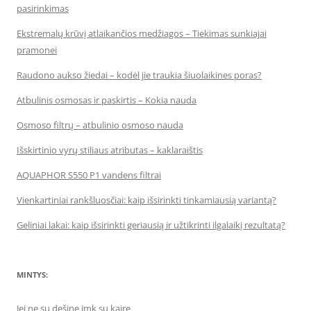
pasirinkimas
Ekstremalų krūvį atlaikančios medžiagos – Tiekimas sunkiajai
pramonei
Raudono aukso žiedai – kodėl jie traukia šiuolaikines poras?
Atbulinis osmosas ir paskirtis – Kokia nauda
Osmoso filtrų – atbulinio osmoso nauda
Išskirtinio vyrų stiliaus atributas – kaklaraištis
AQUAPHOR S550 P1 vandens filtrai
Vienkartiniai rankšluosčiai: kaip išsirinkti tinkamiausią variantą?
Geliniai lakai: kaip išsirinkti geriausią ir užtikrinti ilgalaikį rezultatą?
MINTYS:
Jei ne su dešine imk su kaire