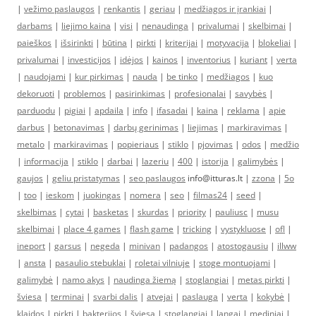
|
vežimo paslaugos
|
renkantis
|
geriau
|
medžiagos ir įrankiai
|
darbams
|
liejimo kaina
|
visi
|
nenaudinga
|
privalumai
|
skelbimai
|
paieškos
|
išsirinkti
|
būtina
|
pirkti
|
kriterijai
|
motyvacija
|
blokeliai
|
privalumai
|
investicijos
|
idėjos
|
kainos
|
inventorius
|
kuriant
|
verta
|
naudojami
|
kur pirkimas
|
nauda
|
be tinko
|
medžiagos
|
kuo
dekoruoti
|
problemos
|
pasirinkimas
|
profesionalai
|
savybės
|
parduodu
|
pigiai
|
apdaila
|
info
|
ifasadai
|
kaina
|
reklama
|
apie
darbus
|
betonavimas
|
darbų gerinimas
|
liejimas
|
markiravimas
|
metalo
|
markiravimas
|
popieriaus
|
stiklo
|
pjovimas
|
odos
|
medžio
|
informacija
|
stiklo
|
darbai
|
lazeriu
|
400
|
istorija
|
galimybės
|
gaujos
|
geliu pristatymas
|
seo paslaugos
info@itturas.lt |
zzona
|
5o
|
too
|
ieskom
|
juokingas
|
nomera
|
seo
|
filmas24
|
seed
|
skelbimas
|
cytai
|
basketas
|
skurdas
|
priority
|
pauliusc
|
musu
skelbimai
|
place 4 games
|
flash game
|
tricking
|
vystykluose
|
ofl
|
ineport
|
garsus
|
negeda
|
minivan
|
padangos
|
atostogausiu
|
illww
|
ansta
|
pasaulio stebuklai
|
roletai vilniuje
|
stoge montuojami
|
galimybė
|
namo akys
|
naudinga žiemą
|
stoglangiai
|
metas pirkti
|
šviesa
|
terminai
|
svarbi dalis
|
atvejai
|
paslauga
|
verta
|
kokybė
|
klaidos
|
pirkti
|
bakterijos
|
šviesa
|
stoglangiai
|
langai
|
mediniai
|