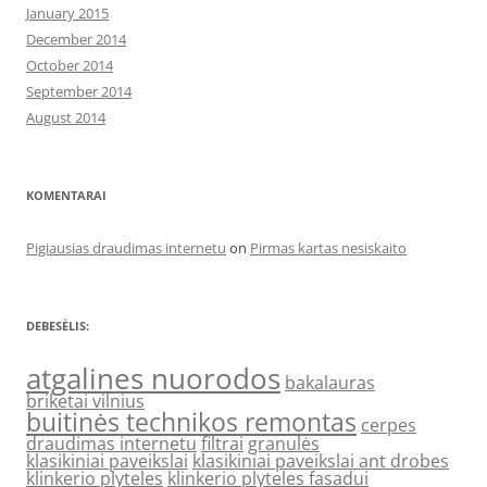
January 2015
December 2014
October 2014
September 2014
August 2014
KOMENTARAI
Pigiausias draudimas internetu
on
Pirmas kartas nesiskaito
DEBESĖLIS:
atgalines nuorodos
bakalauras
briketai vilnius
buitinės technikos remontas
cerpes
draudimas internetu
filtrai
granulės
klasikiniai paveikslai
klasikiniai paveikslai ant drobes
klinkerio plyteles
klinkerio plyteles fasadui