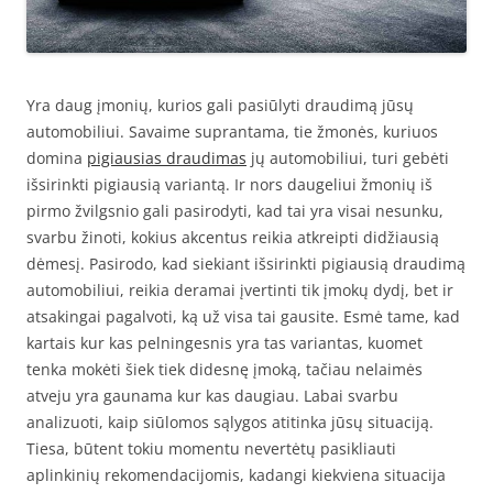
Yra daug įmonių, kurios gali pasiūlyti draudimą jūsų
automobiliui. Savaime suprantama, tie žmonės, kuriuos
domina
pigiausias draudimas
jų automobiliui, turi gebėti
išsirinkti pigiausią variantą. Ir nors daugeliui žmonių iš
pirmo žvilgsnio gali pasirodyti, kad tai yra visai nesunku,
svarbu žinoti, kokius akcentus reikia atkreipti didžiausią
dėmesį. Pasirodo, kad siekiant išsirinkti pigiausią draudimą
automobiliui, reikia deramai įvertinti tik įmokų dydį, bet ir
atsakingai pagalvoti, ką už visa tai gausite. Esmė tame, kad
kartais kur kas pelningesnis yra tas variantas, kuomet
tenka mokėti šiek tiek didesnę įmoką, tačiau nelaimės
atveju yra gaunama kur kas daugiau. Labai svarbu
analizuoti, kaip siūlomos sąlygos atitinka jūsų situaciją.
Tiesa, būtent tokiu momentu nevertėtų pasikliauti
aplinkinių rekomendacijomis, kadangi kiekviena situacija