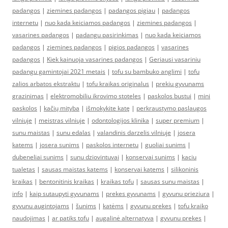
padangos
|
ziemines padangos
|
padangos pigiau
|
padangos
internetu
|
nuo kada keiciamos padangos
|
ziemines padangos
|
vasarines padangos
|
padangu pasirinkimas
|
nuo kada keiciamos
padangos
|
ziemines padangos
|
pigios padangos
|
vasarines
padangos
|
Kiek kainuoja vasarines padangos
|
Geriausi vasariniu
padangu gamintojai 2021 metais
|
tofu su bambuko anglimi
|
tofu
zalios arbatos ekstraktu
|
tofu kraikas originalus
|
prekiu gyvunams
grazinimas
|
elektromobiliu ikrovimo stoteles
|
paskolos bustui
|
mini
paskolos
|
kačių mityba
|
išmokykite katę
|
perkraustymo paslaugos
vilniuje
|
meistras vilniuje
|
odontologijos klinika
|
super premium
|
sunu maistas
|
sunu edalas
|
valandinis darzelis vilniuje
|
josera
katems
|
josera sunims
|
paskolos internetu
|
guoliai sunims
|
dubeneliai sunims
|
sunu dziovintuvai
|
konservai sunims
|
kaciu
tualetas
|
sausas maistas katems
|
konservai katems
|
silikoninis
kraikas
|
bentonitinis kraikas
|
kraikas tofu
|
sausas sunu maistas
|
info
|
kaip sutaupyti gyvunams
|
prekes gyvunams
|
gyvunu prieziura
|
gyvunu augintojams
|
šunims
|
katėms
|
gyvunu prekes
|
tofu kraiko
naudojimas
|
ar patiks tofu
|
augalinė alternatyva
|
gyvunu prekes
|