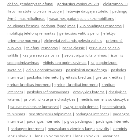
dažnai gendantys telefonai
|
geriausias vonios valiklis
|
elektromobiliu
ikrovimo stoteliu pletra lietuvoje
|
lietuvoje daugeja stoteliu
|
padangų
žymėjimas reikalingas
|
vasarinės padangos elektromobiliams
|
naudingas žieminių padangų žymėjimas
|
kuo naudingas remontas
|
mobiliųjų telefonų remontas
|
geriausias valiklis peliui
|
efektyvi
priemone nuo voru
|
efektyviai veikiantis pelėsio valiklis
|
priemonė
nuo vorų
|
telefonų remontas
|
josera classic
|
geriausias pelesio
valiklis
|
kas yra seo straipsniai
|
seo straipsniu talpinimas
|
isorinis
seo optimizavimas
|
vidinis seo optimizavimas
|
kaip optimizuoti
svetaine
|
vidinis optimizavimas
|
pasiskolinti nesudėtinga
|
paskolos
internetu
|
paskolos internetu
|
greitasis kreditas
|
greitas kreditas
|
greitas kreditas internetu
|
greitieji kreditai internetu
|
kreditas
internetu
|
paskolos refinansavimas
|
draskykles katems
|
draskykles
katems
|
pripratinti kate prie draskykles
|
medinis namelis su ciuozykla
|
sausas maistas ar konservai
|
isvalyti tepalo demes
|
seo straipsniu
talpinimas
|
seo straipsniu talpinimas
|
padangos internetu
|
padangos
internetu
|
padangos internetu
|
pigios padangos
|
padangos internetu
|
padangos internetu
|
neuzsalantis zieminis langu ploviklis
|
zieminis
langu ploviklis
|
langu plovimo skystis
|
langu ploviklis
|
vasarines