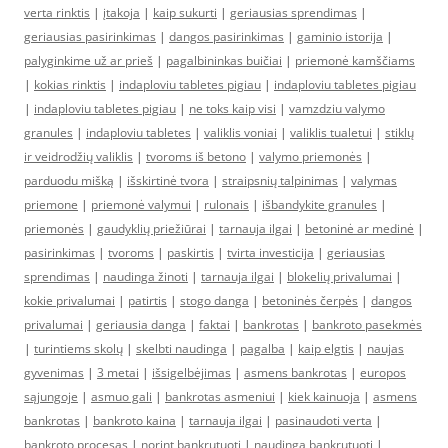
verta rinktis
|
įtakoja
|
kaip sukurti
|
geriausias sprendimas
|
geriausias pasirinkimas
|
dangos pasirinkimas
|
gaminio istorija
|
palyginkime už ar prieš
|
pagalbininkas buičiai
|
priemonė kamščiams
|
kokias rinktis
|
indaploviu tabletes pigiau
|
indaploviu tabletes pigiau
|
indaploviu tabletes pigiau
|
ne toks kaip visi
|
vamzdziu valymo
granules
|
indaploviu tabletes
|
valiklis voniai
|
valiklis tualetui
|
stiklų
ir veidrodžių valiklis
|
tvoroms iš betono
|
valymo priemonės
|
parduodu mišką
|
išskirtinė tvora
|
straipsnių talpinimas
|
valymas
priemone
|
priemonė valymui
|
rulonais
|
išbandykite granules
|
priemonės
|
gaudyklių priežiūrai
|
tarnauja ilgai
|
betoninė ar medinė
|
pasirinkimas
|
tvoroms
|
paskirtis
|
tvirta investicija
|
geriausias
sprendimas
|
naudinga žinoti
|
tarnauja ilgai
|
blokelių privalumai
|
kokie privalumai
|
patirtis
|
stogo danga
|
betoninės čerpės
|
dangos
privalumai
|
geriausia danga
|
faktai
|
bankrotas
|
bankroto pasekmės
|
turintiems skolų
|
skelbti naudinga
|
pagalba
|
kaip elgtis
|
naujas
gyvenimas
|
3 metai
|
išsigelbėjimas
|
asmens bankrotas
|
europos
sąjungoje
|
asmuo gali
|
bankrotas asmeniui
|
kiek kainuoja
|
asmens
bankrotas
|
bankroto kaina
|
tarnauja ilgai
|
pasinaudoti verta
|
bankroto procesas
|
norint bankrutuoti
|
naudinga bankrutuoti
|