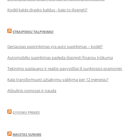
Kodėl katės drasko baldus - kaip to išvengti?
STRAIPSNIU TALPINIMUI
Geriausias pasirinkimas yra auto supirkimas – kodėl?
Automobilių supirkimas padeda išspręsti finansų trūkumą
Tekinimo paslaugos ir realūs pavyzdžiai iš sunkiosios pramonės
Kaip transformuoti užsakymų valdymą per 12 mėnesių?
Atbulinis osmosas ir nauda
GYVUNU PREKES
MAISTAS SUNIMS