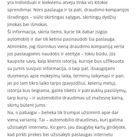
yra individuali ir kiekvienu atveju tinka vis kitokie
sprendimai. Nors paslauga ir ta pati, draudimo kompanijos
išradingos – siūlo skirtingas sąlygas, skirtingų dydžių
įmokas bei išmokas.
Ši informacija, skirta tiems, kurie tik dabar įsigijo
automobilį ir dar tik ketina pasinaudoti šia paslauga.
Atminkite, jog išsirinkus vieną draudimo kompaniją verta
jos paslaugomis naudotis ir ateityje – tokiu būdu, jūs
kaupsite savo, kaip kliento istoriją, kurioje bus užfiksuota
su jumis susijusi informacija, o taip pat, išsaugojami
duomenys apie mokėjimų laiką, terminų laikymąsi ir pan.
jei po tam tikro laiko tarpo (pavyzdžiui, kelerių metų),
istorija bus teigiama, galite tikėtis ir patrauklių pasiūlymų,
tarp kurių – ir automobilio draudimas už mažesnę kainą,
skirtų būtent jums.
Na, o pabaigai – belieka tik trumpai užsiminti apie dar
vieną variantą. Tai – automobilio draudimas, kurį galima
užsisakyti internetu. Ko gero, jau daugybę kartų girdėjote,
kad pirkti prekes bei užsisakyti paslaugas internetu