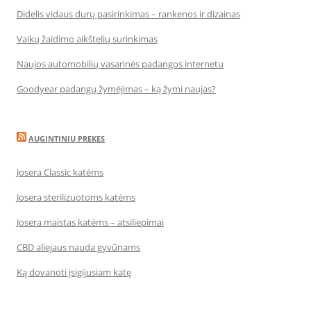
Didelis vidaus durų pasirinkimas – rankenos ir dizainas
Vaikų žaidimo aikštelių surinkimas
Naujos automobilių vasarinės padangos internetu
Goodyear padangų žymėjimas – ką žymi naujas?
AUGINTINIU PREKES
Josera Classic katėms
Josera sterilizuotoms katėms
Josera maistas katėms – atsiliepimai
CBD aliejaus nauda gyvūnams
Ką dovanoti įsigijusiam katę