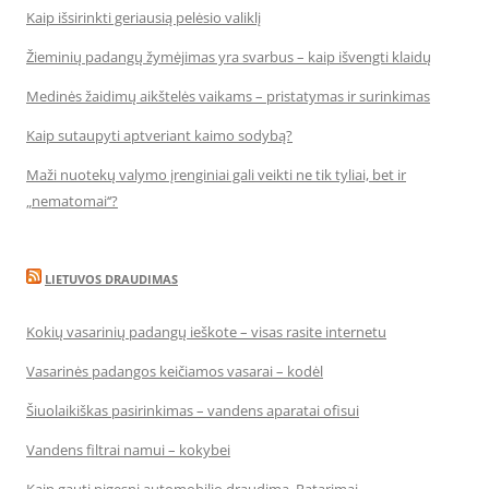
Kaip išsirinkti geriausią pelėsio valiklį
Žieminių padangų žymėjimas yra svarbus – kaip išvengti klaidų
Medinės žaidimų aikštelės vaikams – pristatymas ir surinkimas
Kaip sutaupyti aptveriant kaimo sodybą?
Maži nuotekų valymo įrenginiai gali veikti ne tik tyliai, bet ir
„nematomai‘‘?
LIETUVOS DRAUDIMAS
Kokių vasarinių padangų ieškote – visas rasite internetu
Vasarinės padangos keičiamos vasarai – kodėl
Šiuolaikiškas pasirinkimas – vandens aparatai ofisui
Vandens filtrai namui – kokybei
Kaip gauti pigesnį automobilio draudimą. Patarimai