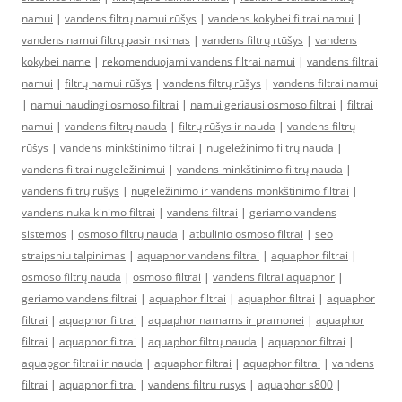
namui
|
vandens filtrų namui rūšys
|
vandens kokybei filtrai namui
|
vandens namui filtrų pasirinkimas
|
vandens filtrų rtūšys
|
vandens
kokybei name
|
rekomenduojami vandens filtrai namui
|
vandens filtrai
namui
|
filtrų namui rūšys
|
vandens filtrų rūšys
|
vandens filtrai namui
|
namui naudingi osmoso filtrai
|
namui geriausi osmoso filtrai
|
filtrai
namui
|
vandens filtrų nauda
|
filtrų rūšys ir nauda
|
vandens filtrų
rūšys
|
vandens minkštinimo filtrai
|
nugeležinimo filtrų nauda
|
vandens filtrai nugeležinimui
|
vandens minkštinimo filtrų nauda
|
vandens filtrų rūšys
|
nugeležinimo ir vandens monkštinimo filtrai
|
vandens nukalkinimo filtrai
|
vandens filtrai
|
geriamo vandens
sistemos
|
osmoso filtrų nauda
|
atbulinio osmoso filtrai
|
seo
straipsniu talpinimas
|
aquaphor vandens filtrai
|
aquaphor filtrai
|
osmoso filtrų nauda
|
osmoso filtrai
|
vandens filtrai aquaphor
|
geriamo vandens filtrai
|
aquaphor filtrai
|
aquaphor filtrai
|
aquaphor
filtrai
|
aquaphor filtrai
|
aquaphor namams ir pramonei
|
aquaphor
filtrai
|
aquaphor filtrai
|
aquaphor filtrų nauda
|
aquaphor filtrai
|
aquapgor filtrai ir nauda
|
aquaphor filtrai
|
aquaphor filtrai
|
vandens
filtrai
|
aquaphor filtrai
|
vandens filtru rusys
|
aquaphor s800
|