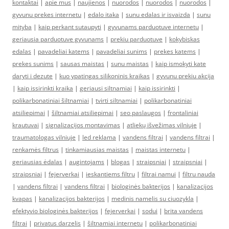
kontaktai
|
apie mus
|
naujienos
|
nuorodos
|
nuorodos
|
nuorodos
|
gyvunu prekes internetu
|
edalo itaka
|
sunu edalas ir isvaizda
|
sunu
mityba
|
kaip perkant sutaupyti
|
gyvunams parduotuve internetu
|
geriausia parduotuve gyvunams
|
prekiu parduotuve
|
kokybiskas
edalas
|
pavadeliai katems
|
pavadeliai sunims
|
prekes katems
|
prekes sunims
|
sausas maistas
|
sunu maistas
|
kaip ismokyti kate
daryti i dezute
|
kuo ypatingas silikoninis kraikas
|
gyvunu prekiu akcija
|
kaip issirinkti kraika
|
geriausi siltnamiai
|
kaip issirinkti
|
polikarbonatiniai šiltnamiai
|
tvirti siltnamiai
|
polikarbonatiniai
atsiliepimai
|
šiltnamiai atsiliepimai
|
seo paslaugos
|
frontaliniai
krautuvai
|
signalizacijos montavimas
|
atliekų išvežimas vilniuje
|
traumatologas vilniuje
|
led reklama
|
vandens filtrai
|
vandens filtrai
|
renkamės filtrus
|
tinkamiausias maistas
|
maistas internetu
|
geriausias ėdalas
|
augintojams
|
blogas
|
straipsniai
|
straipsniai
|
straipsniai
|
fejerverkai
|
ieskantiems filtru
|
filtrai namui
|
filtru nauda
|
vandens filtrai
|
vandens filtrai
|
biologinės bakterijos
|
kanalizacijos
kvapas
|
kanalizacijos bakterijos
|
medinis namelis su ciuozykla
|
efektyvio biologinės bakterijos
|
fejerverkai
|
sodui
|
brita vandens
filtrai
|
privatus darzelis
|
šiltnamiai internetu
|
polikarbonatiniai