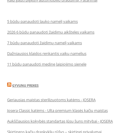
5 būdų panaudoti lauko namelį vaikams
2026 6 būdų panaudoti žaidimų aikšteles vaikams
7 būdų panaudoti žaidimų namelį vaikams
Dažniausios klaidos renkantis vaikų namelius
11 būdų panaudoti medinę laipiojimo sienelę
GYVUNU PREKES
Geriausias maistas sterilizuotoms katėms - JOSERA
Josera Classic katėms - Ulta premium klasės kačių maistas
Aukščiausios kokybės standartas Jūsų šuns mitybai - JOSERA
Skirtingos kačių draskyklių rūšys – skirtingi privalumai