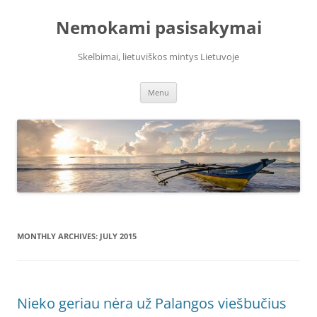
Skip
to
Nemokami pasisakymai
content
Skelbimai, lietuviškos mintys Lietuvoje
Menu
MONTHLY ARCHIVES:
JULY 2015
Nieko geriau nėra už Palangos viešbučius