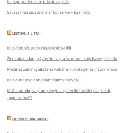
Kaip pripratinti katę prie draskyklės
Sausas maistas šunims ar konservai – ką rinktis
LEKTUVU BILIETAI
Kaip išsirinkti geriausią pelėsio valiklį
Žieminių padangų žymėjimas yra svarbus – kaip išvengti klaidų
Medinės žaidimų aikštelės vaikams – pristatymas ir surinkimas
Kaip sutaupyti aptveriant kaimo sodybą?
Maži nuotekų valymo įrenginiai gali veikti ne tik tyliai, bet ir
„nematomai‘‘?
LIETUVOS DRAUDIMAS