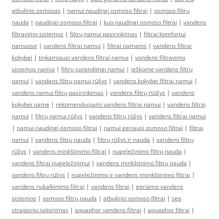
atbulinis osmosas
|
namui naudingi osmoso filtrai
|
osmoso filtrų
nauda
|
naudingi osmoso filtrai
|
kuo naudingi osmoso filtrai
|
vandens
filtravimo sistemos
|
filtrų namui pasirinkimas
|
filtrai komfortui
namuose
|
vandens filtrai namui
|
filtrai namams
|
vandens filtrai
kokybei
|
tinkamiausi vandens filtrai namui
|
vandens filtravimo
sistemos namui
|
filtrų sprendimai namui
|
ieškome vandens filtrų
namui
|
vandens filtrų namui rūšys
|
vandens kokybei filtrai namui
|
vandens namui filtrų pasirinkimas
|
vandens filtrų rtūšys
|
vandens
kokybei name
|
rekomenduojami vandens filtrai namui
|
vandens filtrai
namui
|
filtrų namui rūšys
|
vandens filtrų rūšys
|
vandens filtrai namui
|
namui naudingi osmoso filtrai
|
namui geriausi osmoso filtrai
|
filtrai
namui
|
vandens filtrų nauda
|
filtrų rūšys ir nauda
|
vandens filtrų
rūšys
|
vandens minkštinimo filtrai
|
nugeležinimo filtrų nauda
|
vandens filtrai nugeležinimui
|
vandens minkštinimo filtrų nauda
|
vandens filtrų rūšys
|
nugeležinimo ir vandens monkštinimo filtrai
|
vandens nukalkinimo filtrai
|
vandens filtrai
|
geriamo vandens
sistemos
|
osmoso filtrų nauda
|
atbulinio osmoso filtrai
|
seo
straipsniu talpinimas
|
aquaphor vandens filtrai
|
aquaphor filtrai
|