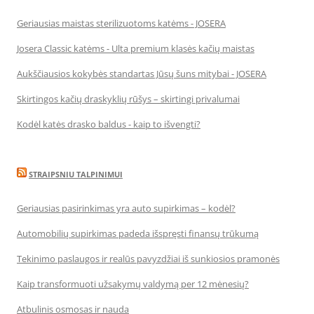
Geriausias maistas sterilizuotoms katėms - JOSERA
Josera Classic katėms - Ulta premium klasės kačių maistas
Aukščiausios kokybės standartas Jūsų šuns mitybai - JOSERA
Skirtingos kačių draskyklių rūšys – skirtingi privalumai
Kodėl katės drasko baldus - kaip to išvengti?
STRAIPSNIU TALPINIMUI
Geriausias pasirinkimas yra auto supirkimas – kodėl?
Automobilių supirkimas padeda išspręsti finansų trūkumą
Tekinimo paslaugos ir realūs pavyzdžiai iš sunkiosios pramonės
Kaip transformuoti užsakymų valdymą per 12 mėnesių?
Atbulinis osmosas ir nauda