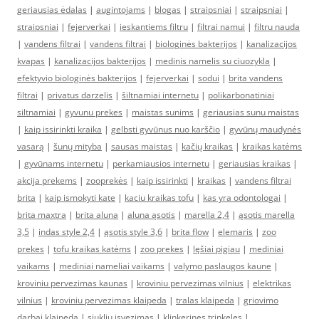
geriausias ėdalas
|
augintojams
|
blogas
|
straipsniai
|
straipsniai
|
straipsniai
|
fejerverkai
|
ieskantiems filtru
|
filtrai namui
|
filtru nauda
|
vandens filtrai
|
vandens filtrai
|
biologinės bakterijos
|
kanalizacijos
kvapas
|
kanalizacijos bakterijos
|
medinis namelis su ciuozykla
|
efektyvio biologinės bakterijos
|
fejerverkai
|
sodui
|
brita vandens
filtrai
|
privatus darzelis
|
šiltnamiai internetu
|
polikarbonatiniai
siltnamiai
|
gyvunu prekes
|
maistas sunims
|
geriausias sunu maistas
|
kaip issirinkti kraika
|
gelbsti gyvūnus nuo karščio
|
gyvūnų maudynės
vasarą
|
šunų mityba
|
sausas maistas
|
kačių kraikas
|
kraikas katėms
|
gyvūnams internetu
|
perkamiausios internetu
|
geriausias kraikas
|
akcija prekems
|
zooprekės
|
kaip issirinkti
|
kraikas
|
vandens filtrai
brita
|
kaip ismokyti kate
|
kaciu kraikas tofu
|
kas yra odontologai
|
brita maxtra
|
brita aluna
|
aluna ąsotis
|
marella 2,4
|
ąsotis marella
3,5
|
indas style 2,4
|
ąsotis style 3,6
|
brita flow
|
elemaris
|
zoo
prekes
|
tofu kraikas katėms
|
zoo prekes
|
lęšiai pigiau
|
mediniai
vaikams
|
mediniai nameliai vaikams
|
valymo paslaugos kaune
|
kroviniu pervezimas kaunas
|
kroviniu pervezimas vilnius
|
elektrikas
vilnius
|
kroviniu pervezimas klaipeda
|
tralas klaipeda
|
griovimo
darbai klaipeda
|
siukliu isvezimas
|
klinkerines trinkeles
|