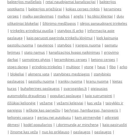
bakterijos maišeliais
|
retai naudojamai kanalizacijai
|
bakterijos
septikams
|
bakterijos priežiūrai
|
kokias cerpes rinktis
|
keramines
cerpes
|
malkų pardavimas
|
malkos
|
anglis
|
ko tikisi klientai
|
dujų
silikatiniai blokeliai
|
šiltinimo medžiagos
|
idėjos panaudojant trinkeles
|
trinkelės grindiniui puošia
|
statybos iš arko
|
informacija apie
paslaugą
|
kaip paruosti pagrinda trinkeliu klojimui
|
kiek kainuoja
pastoliu nuoma
|
naujienos
|
statybos
|
įrangos nuoma
|
pamatu
liejimas
|
stato namus
|
kanalizacijos kvapo naikinimas
|
griovimo
darbai
|
samotines plytos
|
keramikines cerpes
|
betono cerpes
|
stogo danga
|
grindinio trinkeles
|
multipor
|
ytong
|
haus
|
fibo
|
arko
|
blokeliai
|
akmens vata
|
statybines medziagos
|
statybinės
paslaugos
|
pastoliu nuoma
|
įrankių nuoma
|
kranu nuoma
|
kietas
kuras
|
buhalterines paslaugos
|
svarosgidas.lt
|
pigiausias
automobilio draudimas
|
populiari paslauga
|
kaip sutrumpinti
|
iššūkiai kelionėje
|
vežame
|
vežami keleiviai
|
kas veža
|
taisyklės ir
pareigos
|
ieškote kas parvežtų
|
berlynas, hamburgas, hanoveris
|
kelionės vasarą
|
geriau nei autobusu
|
kam pirmenybė
|
atkreipti
dėmesį
|
kodėl populiarios
|
į dortmundą ar mincheną
|
kaip pasiruošti
|
žinome kas veža
|
nuo ko priklauso
|
paslaugos
|
paslaugos
|