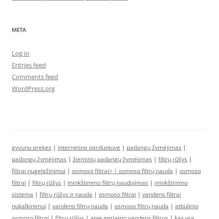
META
Log in
Entries feed
Comments feed
WordPress.org
gyvunu prekes
|
internetine parduotuve
|
padangų žymėjimas
|
padangų žymėjimas
|
žieminių padangų žymėjimas
|
filtrų rūšys
|
filtrai nugeležinimui
|
osmoso filtrai> |
osmoso filtrų nauda
|
osmoso
filtrai
|
filtrų rūšys
|
minkštinimo filtrų naudojimas
|
minkštinimo
sistema
|
filtrų rūšys ir nauda
|
osmoso filtrai
|
vandens filtrai
nukalkinimui
|
vandens filtrų nauda
|
osmoso filtrų nauda
|
atbulinio
osmoso filtrai
|
filtrų rūšys
|
apie geriamo vandens filtrus
|
kas yra