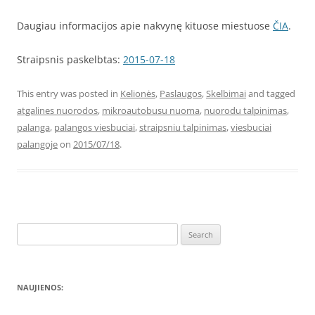
Daugiau informacijos apie nakvynę kituose miestuose
ČIA
.
Straipsnis paskelbtas:
2015-07-18
This entry was posted in
Kelionės
,
Paslaugos
,
Skelbimai
and tagged
atgalines nuorodos
,
mikroautobusu nuoma
,
nuorodu talpinimas
,
palanga
,
palangos viesbuciai
,
straipsniu talpinimas
,
viesbuciai
palangoje
on
2015/07/18
.
Search
for:
NAUJIENOS: