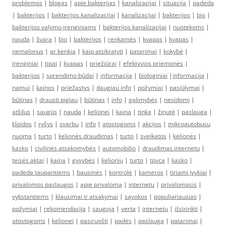
problemos
|
blogas
|
apie bakterijas
|
kanalizacijai
|
situacija
|
padeda
|
bakterijos
|
bakterijos kanalizacijai
|
kanalizacijai
|
bakterijos
|
bio
|
bakterijos valymo įrenginiams
|
bakterijos kanalizacijai
|
nuotekoms
|
nauda
|
švara
|
bio
|
bakterijos
|
renkamės
|
kvapas
|
kvapas
|
nemalonus
|
ar kenkia
|
kaip atsikratyti
|
patarimai
|
kokybė
|
įrenginiai
|
tipai
|
kvapas
|
priežiūrai
|
efektyvios priemonės
|
bakterijos
|
sprendimo būdai
|
informacija
|
biologiniai
|
informacija
|
namui
|
kainos
|
priežastys
|
daugiau info
|
požymiai
|
pasiūlymai
|
būtinas
|
drausti pigiau
|
būtinas
|
info
|
galimybės
|
nesidomi
|
atšilus
|
saugūs
|
nauda
|
kelionei
|
kaina
|
tinka
|
žinutė
|
paslauga
|
klaidos
|
ryšys
|
svarbu
|
info
|
atostogoms
|
akcijos
|
mikroautobusu
nuoma
|
turto
|
kelionės draudimas
|
turto
|
sveikatos
|
kelionės
|
kasko
|
civilinės atsakomybės
|
automobilio
|
draudimas internetu
|
teisės aktai
|
kaina
|
gyvybės
|
kelionių
|
turto
|
tpvca
|
kasko
|
padeda taupantiems
|
bausmės
|
kontrolė
|
kameros
|
tiriami įvykiai
|
privalomos paslaugos
|
apie privalomą
|
internetu
|
privalomasis
|
vykstantiems
|
klausimai ir atsakymai
|
sąvokos
|
populiariausias
|
požymiai
|
rekomendacija
|
saugoja
|
verta
|
internetu
|
išsirinkti
|
atostogoms
|
kelionei
|
pasiruošti
|
padės
|
paslauga
|
patarimai
|