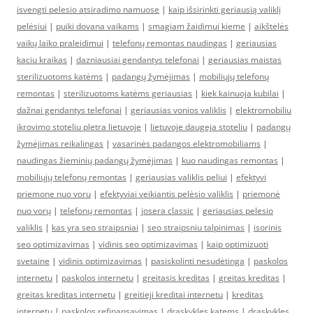
isvengti pelesio atsiradimo namuose
|
kaip išsirinkti geriausią valiklį
pelėsiui
|
puiki dovana vaikams
|
smagiam žaidimui kieme
|
aikštelės
vaikų laiko praleidimui
|
telefonų remontas naudingas
|
geriausias
kaciu kraikas
|
dazniausiai gendantys telefonai
|
geriausias maistas
sterilizuotoms katėms
|
padangų žymėjimas
|
mobiliųjų telefonų
remontas
|
sterilizuotoms katėms geriausias
|
kiek kainuoja kubilai
|
dažnai gendantys telefonai
|
geriausias vonios valiklis
|
elektromobiliu
ikrovimo stoteliu pletra lietuvoje
|
lietuvoje daugeja stoteliu
|
padangų
žymėjimas reikalingas
|
vasarinės padangos elektromobiliams
|
naudingas žieminių padangų žymėjimas
|
kuo naudingas remontas
|
mobiliųjų telefonų remontas
|
geriausias valiklis peliui
|
efektyvi
priemone nuo voru
|
efektyviai veikiantis pelėsio valiklis
|
priemonė
nuo vorų
|
telefonų remontas
|
josera classic
|
geriausias pelesio
valiklis
|
kas yra seo straipsniai
|
seo straipsniu talpinimas
|
isorinis
seo optimizavimas
|
vidinis seo optimizavimas
|
kaip optimizuoti
svetaine
|
vidinis optimizavimas
|
pasiskolinti nesudėtinga
|
paskolos
internetu
|
paskolos internetu
|
greitasis kreditas
|
greitas kreditas
|
greitas kreditas internetu
|
greitieji kreditai internetu
|
kreditas
internetu
|
paskolos refinansavimas
|
draskykles katems
|
draskykles