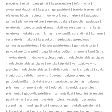
procesas
|
mitai ir paneigimai
|
ką prarandate
|
informacija
|
aktualiausi klausimai
|
kaip teisingai pasirinkti
|
įrankiai ir terminai
|
efektyvus būdas
|
epitetai
|
nuo ko priklauso
|
kriterijai
|
patogiau
|
geriau
|
planuojate kelionę
|
renkantis tiekėją
|
populiari paslauga
|
mikriukais
|
patogus susisiekimas
|
skaičiuojate atstumą
|
renkatės
mikriukus
|
kokybės pasirinkimas
|
ekonomiški sprendimai
|
kuriame
|
verta rinktis
|
įtakoja
|
kaip sukurti
|
geriausias sprendimas
|
geriausias pasirinkimas
|
dangos pasirinkimas
|
gaminio istorija
|
palyginkime už ar prieš
|
pagalbininkas buičiai
|
priemonė kamščiams
|
kokias rinktis
|
indaploviu tabletes pigiau
|
indaploviu tabletes pigiau
|
indaploviu tabletes pigiau
|
ne toks kaip visi
|
vamzdziu valymo
granules
|
indaploviu tabletes
|
valiklis voniai
|
valiklis tualetui
|
stiklų
ir veidrodžių valiklis
|
tvoroms iš betono
|
valymo priemonės
|
parduodu mišką
|
išskirtinė tvora
|
straipsnių talpinimas
|
valymas
priemone
|
priemonė valymui
|
rulonais
|
išbandykite granules
|
priemonės
|
gaudyklių priežiūrai
|
tarnauja ilgai
|
betoninė ar medinė
|
pasirinkimas
|
tvoroms
|
paskirtis
|
tvirta investicija
|
geriausias
sprendimas
|
naudinga žinoti
|
tarnauja ilgai
|
blokelių privalumai
|
kokie privalumai
|
patirtis
|
stogo danga
|
betoninės čerpės
|
dangos