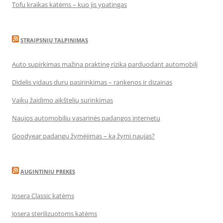
Tofu kraikas katėms – kuo jis ypatingas
STRAIPSNIŲ TALPINIMAS
Auto supirkimas mažina praktinę riziką parduodant automobilį
Didelis vidaus durų pasirinkimas – rankenos ir dizainas
Vaikų žaidimo aikštelių surinkimas
Naujos automobilių vasarinės padangos internetu
Goodyear padangų žymėjimas – ką žymi naujas?
AUGINTINIU PREKES
Josera Classic katėms
Josera sterilizuotoms katėms