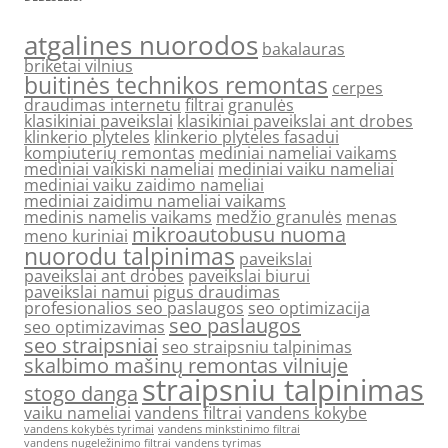
atgalines nuorodos
bakalauras
briketai vilnius
buitinės technikos remontas
cerpes
draudimas internetu
filtrai
granulės
klasikiniai paveikslai
klasikiniai paveikslai ant drobes
klinkerio plyteles
klinkerio plyteles fasadui
kompiuterių remontas
mediniai nameliai vaikams
mediniai vaikiski nameliai
mediniai vaiku nameliai
mediniai vaiku zaidimo nameliai
mediniai zaidimu nameliai vaikams
medinis namelis vaikams
medžio granulės
menas
mikroautobusu nuoma
meno kuriniai
nuorodu talpinimas
paveikslai
paveikslai ant drobes
paveikslai biurui
paveikslai namui
pigus draudimas
profesionalios seo paslaugos
seo optimizacija
seo paslaugos
seo optimizavimas
seo straipsniai
seo straipsniu talpinimas
skalbimo mašinų remontas vilniuje
straipsniu talpinimas
stogo danga
vaiku nameliai
vandens filtrai
vandens kokybe
vandens kokybės tyrimai
vandens minkstinimo filtrai
vandens nugeležinimo filtrai
vandens tyrimas