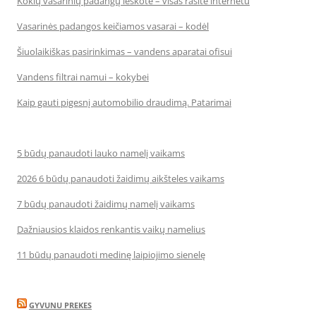
Kokių vasarinių padangų ieškote – visas rasite internetu
Vasarinės padangos keičiamos vasarai – kodėl
Šiuolaikiškas pasirinkimas – vandens aparatai ofisui
Vandens filtrai namui – kokybei
Kaip gauti pigesnį automobilio draudimą. Patarimai
5 būdų panaudoti lauko namelį vaikams
2026 6 būdų panaudoti žaidimų aikšteles vaikams
7 būdų panaudoti žaidimų namelį vaikams
Dažniausios klaidos renkantis vaikų namelius
11 būdų panaudoti medinę laipiojimo sienelę
GYVUNU PREKES