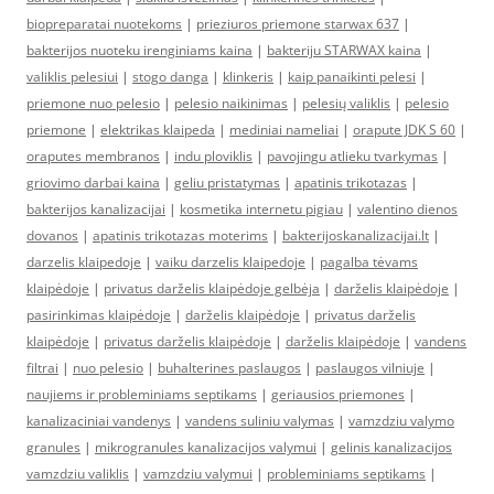
biopreparatai nuotekoms
|
prieziuros priemone starwax 637
|
bakterijos nuoteku irenginiams kaina
|
bakteriju STARWAX kaina
|
valiklis pelesiui
|
stogo danga
|
klinkeris
|
kaip panaikinti pelesi
|
priemone nuo pelesio
|
pelesio naikinimas
|
pelesių valiklis
|
pelesio
priemone
|
elektrikas klaipeda
|
mediniai nameliai
|
orapute JDK S 60
|
oraputes membranos
|
indu ploviklis
|
pavojingu atlieku tvarkymas
|
griovimo darbai kaina
|
geliu pristatymas
|
apatinis trikotazas
|
bakterijos kanalizacijai
|
kosmetika internetu pigiau
|
valentino dienos
dovanos
|
apatinis trikotazas moterims
|
bakterijoskanalizacijai.lt
|
darzelis klaipedoje
|
vaiku darzelis klaipedoje
|
pagalba tėvams
klaipėdoje
|
privatus darželis klaipėdoje gelbėja
|
darželis klaipėdoje
|
pasirinkimas klaipėdoje
|
darželis klaipėdoje
|
privatus darželis
klaipėdoje
|
privatus darželis klaipėdoje
|
darželis klaipėdoje
|
vandens
filtrai
|
nuo pelesio
|
buhalterines paslaugos
|
paslaugos vilniuje
|
naujiems ir probleminiams septikams
|
geriausios priemones
|
kanalizaciniai vandenys
|
vandens suliniu valymas
|
vamzdziu valymo
granules
|
mikrogranules kanalizacijos valymui
|
gelinis kanalizacijos
vamzdziu valiklis
|
vamzdziu valymui
|
probleminiams septikams
|