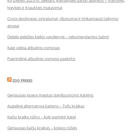
Ką stebėti 2025 m. siekiant įvairialypės darbo aplinkos – Įvairovės,
lygybės ir įtraukties matavimai
Cross-dockingas: privalumai, ribotumai ir tinkamiausi taikymo
atvejai
Didelis geležies kiekis vandenyje – rekomendacijos šalinti
Kaip veikia atbulinis osmosas
Pagrindinė atbulinio osmoso paskirtis
ZOO PREKES
Geriausias Josera maistas sterilizuotoms katėms
Augalinė alternatyva katėms – Tofu kraikas
Kačių kraiko rūšys – kokį parinkti katei
Geriausias kačių kraikas – kokios rūšies