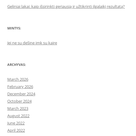
Geliniai lakai: kaip išsirinkti geriausią ir užtikrinti ilgalaikį rezultatą?
MINTYS:
Jei ne su dešine imk su kaire
ARCHYVAS:
March 2026
February 2026
December 2024
October 2024
March 2023
August 2022
June 2022
April 2022