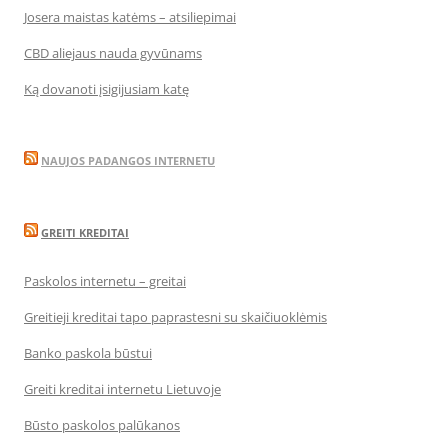
Josera maistas katėms – atsiliepimai
CBD aliejaus nauda gyvūnams
Ką dovanoti įsigijusiam katę
NAUJOS PADANGOS INTERNETU
GREITI KREDITAI
Paskolos internetu – greitai
Greitieji kreditai tapo paprastesni su skaičiuoklėmis
Banko paskola būstui
Greiti kreditai internetu Lietuvoje
Būsto paskolos palūkanos