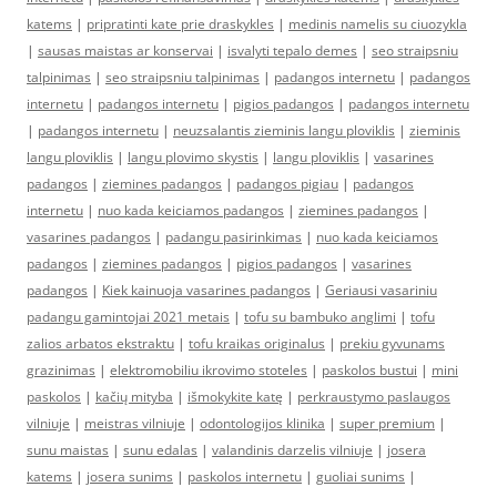
katems
|
pripratinti kate prie draskykles
|
medinis namelis su ciuozykla
|
sausas maistas ar konservai
|
isvalyti tepalo demes
|
seo straipsniu
talpinimas
|
seo straipsniu talpinimas
|
padangos internetu
|
padangos
internetu
|
padangos internetu
|
pigios padangos
|
padangos internetu
|
padangos internetu
|
neuzsalantis zieminis langu ploviklis
|
zieminis
langu ploviklis
|
langu plovimo skystis
|
langu ploviklis
|
vasarines
padangos
|
ziemines padangos
|
padangos pigiau
|
padangos
internetu
|
nuo kada keiciamos padangos
|
ziemines padangos
|
vasarines padangos
|
padangu pasirinkimas
|
nuo kada keiciamos
padangos
|
ziemines padangos
|
pigios padangos
|
vasarines
padangos
|
Kiek kainuoja vasarines padangos
|
Geriausi vasariniu
padangu gamintojai 2021 metais
|
tofu su bambuko anglimi
|
tofu
zalios arbatos ekstraktu
|
tofu kraikas originalus
|
prekiu gyvunams
grazinimas
|
elektromobiliu ikrovimo stoteles
|
paskolos bustui
|
mini
paskolos
|
kačių mityba
|
išmokykite katę
|
perkraustymo paslaugos
vilniuje
|
meistras vilniuje
|
odontologijos klinika
|
super premium
|
sunu maistas
|
sunu edalas
|
valandinis darzelis vilniuje
|
josera
katems
|
josera sunims
|
paskolos internetu
|
guoliai sunims
|