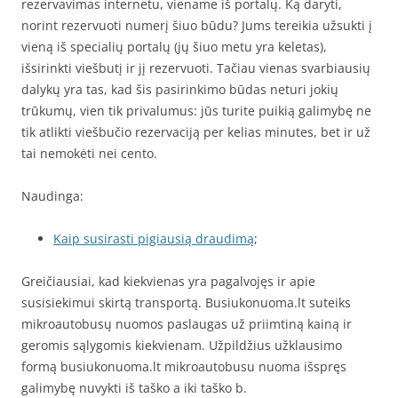
rezervavimas internetu, viename iš portalų. Ką daryti,
norint rezervuoti numerį šiuo būdu? Jums tereikia užsukti į
vieną iš specialių portalų (jų šiuo metu yra keletas),
išsirinkti viešbutį ir jį rezervuoti. Tačiau vienas svarbiausių
dalykų yra tas, kad šis pasirinkimo būdas neturi jokių
trūkumų, vien tik privalumus: jūs turite puikią galimybę ne
tik atlikti viešbučio rezervaciją per kelias minutes, bet ir už
tai nemokėti nei cento.
Naudinga:
Kaip susirasti pigiausią draudimą
;
Greičiausiai, kad kiekvienas yra pagalvojęs ir apie
susisiekimui skirtą transportą. Busiukonuoma.lt suteiks
mikroautobusų nuomos paslaugas už priimtiną kainą ir
geromis sąlygomis kiekvienam. Užpildžius užklausimo
formą busiukonuoma.lt mikroautobusu nuoma išspręs
galimybę nuvykti iš taško a iki taško b.