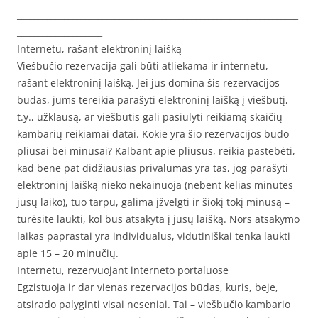
__________________________________________________________________
____________________
Internetu, rašant elektroninį laišką
Viešbučio rezervacija gali būti atliekama ir internetu,
rašant elektroninį laišką. Jei jus domina šis rezervacijos
būdas, jums tereikia parašyti elektroninį laišką į viešbutį,
t.y., užklausą, ar viešbutis gali pasiūlyti reikiamą skaičių
kambarių reikiamai datai. Kokie yra šio rezervacijos būdo
pliusai bei minusai? Kalbant apie pliusus, reikia pastebėti,
kad bene pat didžiausias privalumas yra tas, jog parašyti
elektroninį laišką nieko nekainuoja (nebent kelias minutes
jūsų laiko), tuo tarpu, galima įžvelgti ir šiokį tokį minusą –
turėsite laukti, kol bus atsakyta į jūsų laišką. Nors atsakymo
laikas paprastai yra individualus, vidutiniškai tenka laukti
apie 15 – 20 minučių.
Internetu, rezervuojant interneto portaluose
Egzistuoja ir dar vienas rezervacijos būdas, kuris, beje,
atsirado palyginti visai neseniai. Tai – viešbučio kambario