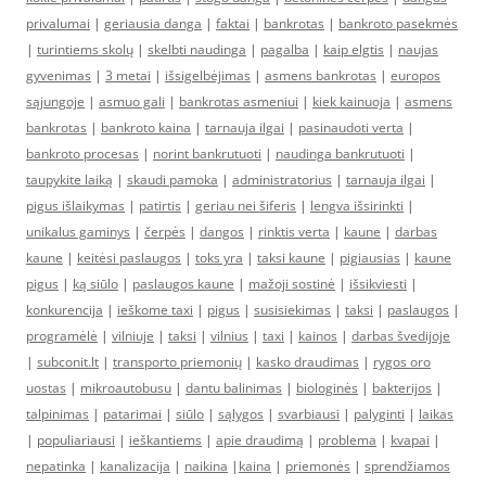
privalumai
|
geriausia danga
|
faktai
|
bankrotas
|
bankroto pasekmės
|
turintiems skolų
|
skelbti naudinga
|
pagalba
|
kaip elgtis
|
naujas
gyvenimas
|
3 metai
|
išsigelbėjimas
|
asmens bankrotas
|
europos
sąjungoje
|
asmuo gali
|
bankrotas asmeniui
|
kiek kainuoja
|
asmens
bankrotas
|
bankroto kaina
|
tarnauja ilgai
|
pasinaudoti verta
|
bankroto procesas
|
norint bankrutuoti
|
naudinga bankrutuoti
|
taupykite laiką
|
skaudi pamoka
|
administratorius
|
tarnauja ilgai
|
pigus išlaikymas
|
patirtis
|
geriau nei šiferis
|
lengva išsirinkti
|
unikalus gaminys
|
čerpės
|
dangos
|
rinktis verta
|
kaune
|
darbas
kaune
|
keitėsi paslaugos
|
toks yra
|
taksi kaune
|
pigiausias
|
kaune
pigus
|
ką siūlo
|
paslaugos kaune
|
mažoji sostinė
|
išsikviesti
|
konkurencija
|
ieškome taxi
|
pigus
|
susisiekimas
|
taksi
|
paslaugos
|
programėlė
|
vilniuje
|
taksi
|
vilnius
|
taxi
|
kainos
|
darbas švedijoje
|
subconit.lt
|
transporto priemonių
|
kasko draudimas
|
rygos oro
uostas
|
mikroautobusu
|
dantu balinimas
|
biologinės
|
bakterijos
|
talpinimas
|
patarimai
|
siūlo
|
sąlygos
|
svarbiausi
|
palyginti
|
laikas
|
populiariausi
|
ieškantiems
|
apie draudimą
|
problema
|
kvapai
|
nepatinka
|
kanalizacija
|
naikina
|
kaina
|
priemonės
|
sprendžiamos