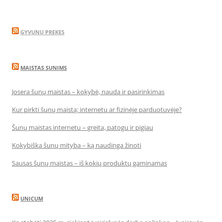
GYVUNU PREKES
MAISTAS SUNIMS
Josera šunų maistas – kokybė, nauda ir pasirinkimas
Kur pirkti šunų maistą: internetu ar fizinėje parduotuvėje?
Šunų maistas internetu – greita, patogu ir pigiau
Kokybiška šunų mityba – ką naudinga žinoti
Sausas šunų maistas – iš kokių produktų gaminamas
UNICUM