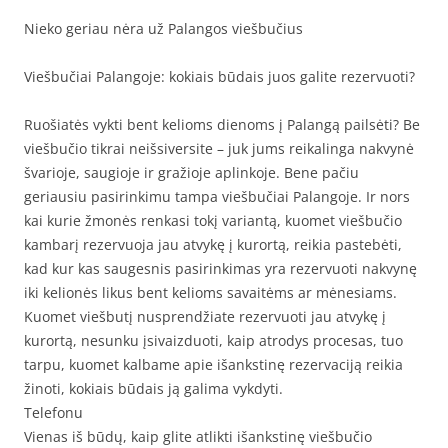
Nieko geriau nėra už Palangos viešbučius
Viešbučiai Palangoje: kokiais būdais juos galite rezervuoti?
Ruošiatės vykti bent kelioms dienoms į Palangą pailsėti? Be
viešbučio tikrai neišsiversite – juk jums reikalinga nakvynė
švarioje, saugioje ir gražioje aplinkoje. Bene pačiu
geriausiu pasirinkimu tampa viešbučiai Palangoje. Ir nors
kai kurie žmonės renkasi tokį variantą, kuomet viešbučio
kambarį rezervuoja jau atvykę į kurortą, reikia pastebėti,
kad kur kas saugesnis pasirinkimas yra rezervuoti nakvynę
iki kelionės likus bent kelioms savaitėms ar mėnesiams.
Kuomet viešbutį nusprendžiate rezervuoti jau atvykę į
kurortą, nesunku įsivaizduoti, kaip atrodys procesas, tuo
tarpu, kuomet kalbame apie išankstinę rezervaciją reikia
žinoti, kokiais būdais ją galima vykdyti.
Telefonu
Vienas iš būdų, kaip glite atlikti išankstinę viešbučio