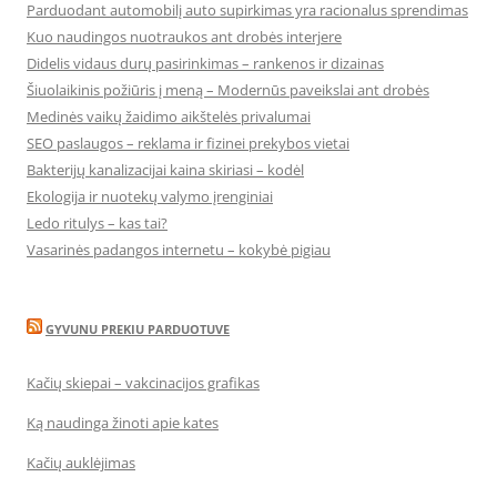
Parduodant automobilį auto supirkimas yra racionalus sprendimas
Kuo naudingos nuotraukos ant drobės interjere
Didelis vidaus durų pasirinkimas – rankenos ir dizainas
Šiuolaikinis požiūris į meną – Modernūs paveikslai ant drobės
Medinės vaikų žaidimo aikštelės privalumai
SEO paslaugos – reklama ir fizinei prekybos vietai
Bakterijų kanalizacijai kaina skiriasi – kodėl
Ekologija ir nuotekų valymo įrenginiai
Ledo ritulys – kas tai?
Vasarinės padangos internetu – kokybė pigiau
GYVUNU PREKIU PARDUOTUVE
Kačių skiepai – vakcinacijos grafikas
Ką naudinga žinoti apie kates
Kačių auklėjimas