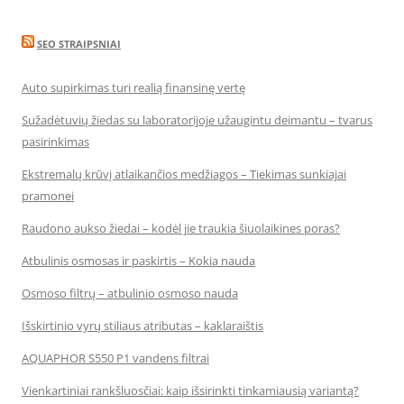
SEO STRAIPSNIAI
Auto supirkimas turi realią finansinę vertę
Sužadėtuvių žiedas su laboratorijoje užaugintu deimantu – tvarus
pasirinkimas
Ekstremalų krūvį atlaikančios medžiagos – Tiekimas sunkiajai
pramonei
Raudono aukso žiedai – kodėl jie traukia šiuolaikines poras?
Atbulinis osmosas ir paskirtis – Kokia nauda
Osmoso filtrų – atbulinio osmoso nauda
Išskirtinio vyrų stiliaus atributas – kaklaraištis
AQUAPHOR S550 P1 vandens filtrai
Vienkartiniai rankšluosčiai: kaip išsirinkti tinkamiausią variantą?