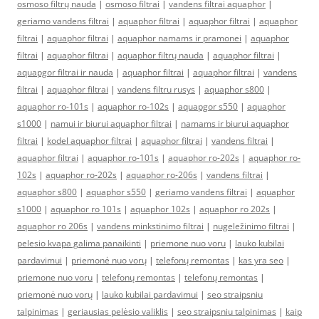
osmoso filtrų nauda
|
osmoso filtrai
|
vandens filtrai aquaphor
|
geriamo vandens filtrai
|
aquaphor filtrai
|
aquaphor filtrai
|
aquaphor
filtrai
|
aquaphor filtrai
|
aquaphor namams ir pramonei
|
aquaphor
filtrai
|
aquaphor filtrai
|
aquaphor filtrų nauda
|
aquaphor filtrai
|
aquapgor filtrai ir nauda
|
aquaphor filtrai
|
aquaphor filtrai
|
vandens
filtrai
|
aquaphor filtrai
|
vandens filtru rusys
|
aquaphor s800
|
aquaphor ro-101s
|
aquaphor ro-102s
|
aquapgor s550
|
aquaphor
s1000
|
namui ir biurui aquaphor filtrai
|
namams ir biurui aquaphor
filtrai
|
kodel aquaphor filtrai
|
aquaphor filtrai
|
vandens filtrai
|
aquaphor filtrai
|
aquaphor ro-101s
|
aquaphor ro-202s
|
aquaphor ro-
102s
|
aquaphor ro-202s
|
aquaphor ro-206s
|
vandens filtrai
|
aquaphor s800
|
aquaphor s550
|
geriamo vandens filtrai
|
aquaphor
s1000
|
aquaphor ro 101s
|
aquaphor 102s
|
aquaphor ro 202s
|
aquaphor ro 206s
|
vandens minkstinimo filtrai
|
nugeležinimo filtrai
|
pelesio kvapa galima panaikinti
|
priemone nuo voru
|
lauko kubilai
pardavimui
|
priemonė nuo vorų
|
telefonų remontas
|
kas yra seo
|
priemone nuo voru
|
telefonų remontas
|
telefonų remontas
|
priemonė nuo vorų
|
lauko kubilai pardavimui
|
seo straipsniu
talpinimas
|
geriausias pelėsio valiklis
|
seo straipsniu talpinimas
|
kaip