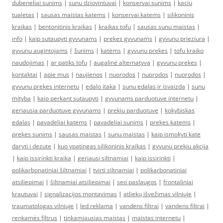
dubeneliai sunims
|
sunu dziovintuvai
|
konservai sunims
|
kaciu
tualetas
|
sausas maistas katems
|
konservai katems
|
silikoninis
kraikas
|
bentonitinis kraikas
|
kraikas tofu
|
sausas sunu maistas
|
info
|
kaip sutaupyti gyvunams
|
prekes gyvunams
|
gyvunu prieziura
|
gyvunu augintojams
|
šunims
|
katėms
|
gyvunu prekes
|
tofu kraiko
naudojimas
|
ar patiks tofu
|
augalinė alternatyva
|
gyvunu prekes
|
kontaktai
|
apie mus
|
naujienos
|
nuorodos
|
nuorodos
|
nuorodos
|
gyvunu prekes internetu
|
edalo itaka
|
sunu edalas ir isvaizda
|
sunu
mityba
|
kaip perkant sutaupyti
|
gyvunams parduotuve internetu
|
geriausia parduotuve gyvunams
|
prekiu parduotuve
|
kokybiskas
edalas
|
pavadeliai katems
|
pavadeliai sunims
|
prekes katems
|
prekes sunims
|
sausas maistas
|
sunu maistas
|
kaip ismokyti kate
daryti i dezute
|
kuo ypatingas silikoninis kraikas
|
gyvunu prekiu akcija
|
kaip issirinkti kraika
|
geriausi siltnamiai
|
kaip issirinkti
|
polikarbonatiniai šiltnamiai
|
tvirti siltnamiai
|
polikarbonatiniai
atsiliepimai
|
šiltnamiai atsiliepimai
|
seo paslaugos
|
frontaliniai
krautuvai
|
signalizacijos montavimas
|
atliekų išvežimas vilniuje
|
traumatologas vilniuje
|
led reklama
|
vandens filtrai
|
vandens filtrai
|
renkamės filtrus
|
tinkamiausias maistas
|
maistas internetu
|