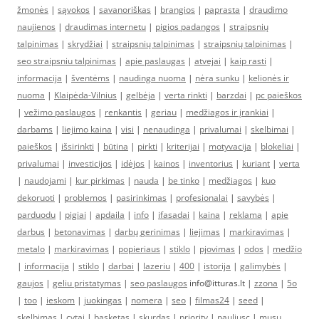
žmonės
|
sąvokos
|
savanoriškas
|
brangios
|
paprasta
|
draudimo
naujienos
|
draudimas internetu
|
pigios padangos
|
straipsnių
talpinimas
|
skrydžiai
|
straipsnių talpinimas
|
straipsnių talpinimas
|
seo straipsniu talpinimas
|
apie paslaugas
|
atvejai
|
kaip rasti
|
informacija
|
šventėms
|
naudinga nuoma
|
nėra sunku
|
kelionės ir
nuoma
|
Klaipėda-Vilnius
|
gelbėja
|
verta rinkti
|
barzdai
|
pc paieškos
|
vežimo paslaugos
|
renkantis
|
geriau
|
medžiagos ir įrankiai
|
darbams
|
liejimo kaina
|
visi
|
nenaudinga
|
privalumai
|
skelbimai
|
paieškos
|
išsirinkti
|
būtina
|
pirkti
|
kriterijai
|
motyvacija
|
blokeliai
|
privalumai
|
investicijos
|
idėjos
|
kainos
|
inventorius
|
kuriant
|
verta
|
naudojami
|
kur pirkimas
|
nauda
|
be tinko
|
medžiagos
|
kuo
dekoruoti
|
problemos
|
pasirinkimas
|
profesionalai
|
savybės
|
parduodu
|
pigiai
|
apdaila
|
info
|
ifasadai
|
kaina
|
reklama
|
apie
darbus
|
betonavimas
|
darbų gerinimas
|
liejimas
|
markiravimas
|
metalo
|
markiravimas
|
popieriaus
|
stiklo
|
pjovimas
|
odos
|
medžio
|
informacija
|
stiklo
|
darbai
|
lazeriu
|
400
|
istorija
|
galimybės
|
gaujos
|
geliu pristatymas
|
seo paslaugos
info@itturas.lt |
zzona
|
5o
|
too
|
ieskom
|
juokingas
|
nomera
|
seo
|
filmas24
|
seed
|
skelbimas
|
cytai
|
basketas
|
skurdas
|
priority
|
pauliusc
|
musu