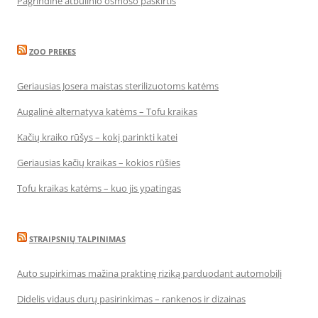
Pagrindinė atbulinio osmoso paskirtis
ZOO PREKES
Geriausias Josera maistas sterilizuotoms katėms
Augalinė alternatyva katėms – Tofu kraikas
Kačių kraiko rūšys – kokį parinkti katei
Geriausias kačių kraikas – kokios rūšies
Tofu kraikas katėms – kuo jis ypatingas
STRAIPSNIŲ TALPINIMAS
Auto supirkimas mažina praktinę riziką parduodant automobilį
Didelis vidaus durų pasirinkimas – rankenos ir dizainas