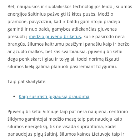
Bet, naujausios ir šiuolaikiškos technologijos leido į šilumos
energijos šaltinius pažvelgti iš kitos pusės. Medžio
pramonė, pavyzdžiui, kad ir baldų gamintojai pradėjo
gaminti ir nuo baldų gamybos atliekančias pjuvenas
presuoti į
medžio pjuvenų briketus
, kurie pasirodo nėra
brangūs, šilumos kaitrumu pasižymi panašiu kaip ir beržo
ar ąžuolo malkos, bet kas svarbiausia, pjuvenų briketai
dega penkiskart ilgiau ir tolygiai, todėl norimą išgauti
šilumos kiekį galima planuoti pasiremiant tolygumu.
Taip pat skaitykite:
Kaip susirasti pigiausią draudimą
;
Pjuvenų briketai Vilniuje taip pat nėra naujiena, centrinio
šildymo gamintojai medžio masę taip pat naudoja kaip
šilumos energetiką, tik ne visada suprantama, kodėl
panaudojus pigų šaltinį, šilumos kainos Lietuvoje taip ir