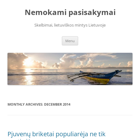
Skip
to
Nemokami pasisakymai
content
Skelbimai, lietuviškos mintys Lietuvoje
Menu
MONTHLY ARCHIVES:
DECEMBER 2014
Pjuvenų briketai populiarėja ne tik