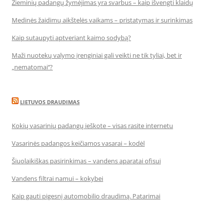
Žieminių padangų žymėjimas yra svarbus – kaip išvengti klaidų
Medinės žaidimų aikštelės vaikams – pristatymas ir surinkimas
Kaip sutaupyti aptveriant kaimo sodybą?
Maži nuotekų valymo įrenginiai gali veikti ne tik tyliai, bet ir
„nematomai‘‘?
LIETUVOS DRAUDIMAS
Kokių vasarinių padangų ieškote – visas rasite internetu
Vasarinės padangos keičiamos vasarai – kodėl
Šiuolaikiškas pasirinkimas – vandens aparatai ofisui
Vandens filtrai namui – kokybei
Kaip gauti pigesnį automobilio draudimą. Patarimai