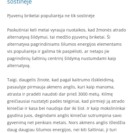
sostinėje
Pjuvenų briketai populiarėja ne tik sostinėje
Paskutiniai keli metai vyrauja nuotaikos, kad žmonės atrado
alternatyvą šildymui, tai medžio pjuvenų briketai. Ši
alternatyva pagrindiniams šilumos energijos elementams
vis populiarėja ir galima tik paspėlioti, ar netaps jie
pagrindinių šaltinių centrinį šildymą nustumdami kaip
alternatyvą.
Taigi, daugelis žinote, kad pagal kaitrumo išskleidimą,
pasaulyje pirmauja akmens anglis, kuri kaip manoma,
atrasta ir pradėti naudoti dar prieš 3000 metų. Kilmę
greičiausiai nustatyti padės teiginiai, kad pirmieji ją atrado
kiniečiai ir kasa bei naudoja dar iki šiol. Ir kaip mokslininkai
gąsdina juos, degindami anglis kiniečiai sutrumpina savo
gyvenimą net penkiais metais. Nors akmens anglis išleidžia
daug daugiau šilumos energijos, nei kiti šaltiniai, ji turi