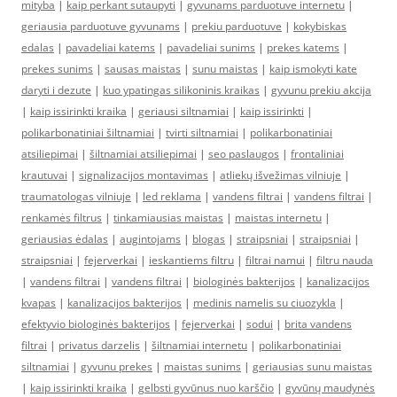
mityba
|
kaip perkant sutaupyti
|
gyvunams parduotuve internetu
|
geriausia parduotuve gyvunams
|
prekiu parduotuve
|
kokybiskas
edalas
|
pavadeliai katems
|
pavadeliai sunims
|
prekes katems
|
prekes sunims
|
sausas maistas
|
sunu maistas
|
kaip ismokyti kate
daryti i dezute
|
kuo ypatingas silikoninis kraikas
|
gyvunu prekiu akcija
|
kaip issirinkti kraika
|
geriausi siltnamiai
|
kaip issirinkti
|
polikarbonatiniai šiltnamiai
|
tvirti siltnamiai
|
polikarbonatiniai
atsiliepimai
|
šiltnamiai atsiliepimai
|
seo paslaugos
|
frontaliniai
krautuvai
|
signalizacijos montavimas
|
atliekų išvežimas vilniuje
|
traumatologas vilniuje
|
led reklama
|
vandens filtrai
|
vandens filtrai
|
renkamės filtrus
|
tinkamiausias maistas
|
maistas internetu
|
geriausias ėdalas
|
augintojams
|
blogas
|
straipsniai
|
straipsniai
|
straipsniai
|
fejerverkai
|
ieskantiems filtru
|
filtrai namui
|
filtru nauda
|
vandens filtrai
|
vandens filtrai
|
biologinės bakterijos
|
kanalizacijos
kvapas
|
kanalizacijos bakterijos
|
medinis namelis su ciuozykla
|
efektyvio biologinės bakterijos
|
fejerverkai
|
sodui
|
brita vandens
filtrai
|
privatus darzelis
|
šiltnamiai internetu
|
polikarbonatiniai
siltnamiai
|
gyvunu prekes
|
maistas sunims
|
geriausias sunu maistas
|
kaip issirinkti kraika
|
gelbsti gyvūnus nuo karščio
|
gyvūnų maudynės