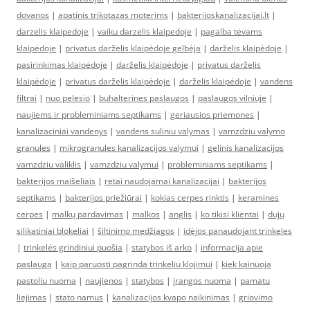
dovanos
|
apatinis trikotazas moterims
|
bakterijoskanalizacijai.lt
|
darzelis klaipedoje
|
vaiku darzelis klaipedoje
|
pagalba tėvams
klaipėdoje
|
privatus darželis klaipėdoje gelbėja
|
darželis klaipėdoje
|
pasirinkimas klaipėdoje
|
darželis klaipėdoje
|
privatus darželis
klaipėdoje
|
privatus darželis klaipėdoje
|
darželis klaipėdoje
|
vandens
filtrai
|
nuo pelesio
|
buhalterines paslaugos
|
paslaugos vilniuje
|
naujiems ir probleminiams septikams
|
geriausios priemones
|
kanalizaciniai vandenys
|
vandens suliniu valymas
|
vamzdziu valymo
granules
|
mikrogranules kanalizacijos valymui
|
gelinis kanalizacijos
vamzdziu valiklis
|
vamzdziu valymui
|
probleminiams septikams
|
bakterijos maišeliais
|
retai naudojamai kanalizacijai
|
bakterijos
septikams
|
bakterijos priežiūrai
|
kokias cerpes rinktis
|
keramines
cerpes
|
malkų pardavimas
|
malkos
|
anglis
|
ko tikisi klientai
|
dujų
silikatiniai blokeliai
|
šiltinimo medžiagos
|
idėjos panaudojant trinkeles
|
trinkelės grindiniui puošia
|
statybos iš arko
|
informacija apie
paslaugą
|
kaip paruosti pagrinda trinkeliu klojimui
|
kiek kainuoja
pastoliu nuoma
|
naujienos
|
statybos
|
įrangos nuoma
|
pamatu
liejimas
|
stato namus
|
kanalizacijos kvapo naikinimas
|
griovimo