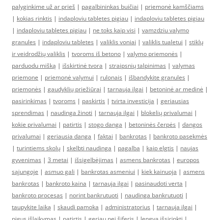
palyginkime už ar prieš
|
pagalbininkas buičiai
|
priemonė kamščiams
|
kokias rinktis
|
indaploviu tabletes pigiau
|
indaploviu tabletes pigiau
|
indaploviu tabletes pigiau
|
ne toks kaip visi
|
vamzdziu valymo
granules
|
indaploviu tabletes
|
valiklis voniai
|
valiklis tualetui
|
stiklų
ir veidrodžių valiklis
|
tvoroms iš betono
|
valymo priemonės
|
parduodu mišką
|
išskirtinė tvora
|
straipsnių talpinimas
|
valymas
priemone
|
priemonė valymui
|
rulonais
|
išbandykite granules
|
priemonės
|
gaudyklių priežiūrai
|
tarnauja ilgai
|
betoninė ar medinė
|
pasirinkimas
|
tvoroms
|
paskirtis
|
tvirta investicija
|
geriausias
sprendimas
|
naudinga žinoti
|
tarnauja ilgai
|
blokelių privalumai
|
kokie privalumai
|
patirtis
|
stogo danga
|
betoninės čerpės
|
dangos
privalumai
|
geriausia danga
|
faktai
|
bankrotas
|
bankroto pasekmės
|
turintiems skolų
|
skelbti naudinga
|
pagalba
|
kaip elgtis
|
naujas
gyvenimas
|
3 metai
|
išsigelbėjimas
|
asmens bankrotas
|
europos
sąjungoje
|
asmuo gali
|
bankrotas asmeniui
|
kiek kainuoja
|
asmens
bankrotas
|
bankroto kaina
|
tarnauja ilgai
|
pasinaudoti verta
|
bankroto procesas
|
norint bankrutuoti
|
naudinga bankrutuoti
|
taupykite laiką
|
skaudi pamoka
|
administratorius
|
tarnauja ilgai
|
pigus išlaikymas
|
patirtis
|
geriau nei šiferis
|
lengva išsirinkti
|