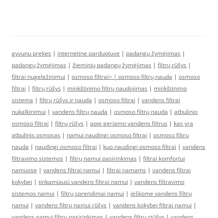
gyvunu prekes
|
internetine parduotuve
|
padangų žymėjimas
|
padangų žymėjimas
|
žieminių padangų žymėjimas
|
filtrų rūšys
|
filtrai nugeležinimui
|
osmoso filtrai> |
osmoso filtrų nauda
|
osmoso
filtrai
|
filtrų rūšys
|
minkštinimo filtrų naudojimas
|
minkštinimo
sistema
|
filtrų rūšys ir nauda
|
osmoso filtrai
|
vandens filtrai
nukalkinimui
|
vandens filtrų nauda
|
osmoso filtrų nauda
|
atbulinio
osmoso filtrai
|
filtrų rūšys
|
apie geriamo vandens filtrus
|
kas yra
atbulinis osmosas
|
namui naudingi osmoso filtrai
|
osmoso filtrų
nauda
|
naudingi osmoso filtrai
|
kuo naudingi osmoso filtrai
|
vandens
filtravimo sistemos
|
filtrų namui pasirinkimas
|
filtrai komfortui
namuose
|
vandens filtrai namui
|
filtrai namams
|
vandens filtrai
kokybei
|
tinkamiausi vandens filtrai namui
|
vandens filtravimo
sistemos namui
|
filtrų sprendimai namui
|
ieškome vandens filtrų
namui
|
vandens filtrų namui rūšys
|
vandens kokybei filtrai namui
|
vandens namui filtrų pasirinkimas
|
vandens filtrų rtūšys
|
vandens