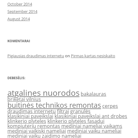
October 2014
September 2014
August 2014
KOMENTARAI
Pigiausias draudimas internetu
on
Pirmas kartas nesiskaito
DEBESĖLIS:
atgalines nuorodos
bakalauras
briketai vilnius
buitinės technikos remontas
cerpes
draudimas internetu
filtrai
granulės
klasikiniai paveikslai
klasikiniai paveikslai ant drobes
klinkerio plyteles
klinkerio plyteles fasadui
kompiuterių remontas
mediniai nameliai vaikams
mediniai vaikiski nameliai
mediniai vaiku nameliai
mediniai vaiku zaidimo nameliai