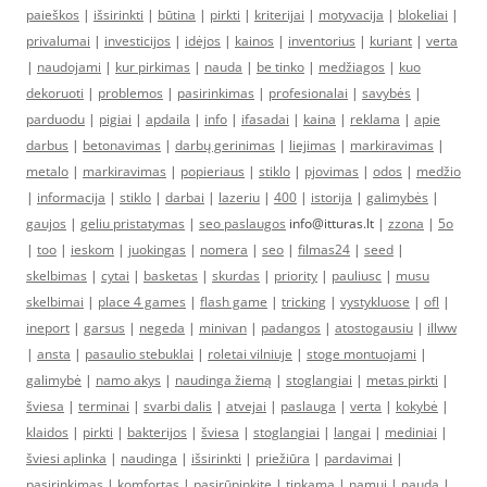
paieškos
|
išsirinkti
|
būtina
|
pirkti
|
kriterijai
|
motyvacija
|
blokeliai
|
privalumai
|
investicijos
|
idėjos
|
kainos
|
inventorius
|
kuriant
|
verta
|
naudojami
|
kur pirkimas
|
nauda
|
be tinko
|
medžiagos
|
kuo
dekoruoti
|
problemos
|
pasirinkimas
|
profesionalai
|
savybės
|
parduodu
|
pigiai
|
apdaila
|
info
|
ifasadai
|
kaina
|
reklama
|
apie
darbus
|
betonavimas
|
darbų gerinimas
|
liejimas
|
markiravimas
|
metalo
|
markiravimas
|
popieriaus
|
stiklo
|
pjovimas
|
odos
|
medžio
|
informacija
|
stiklo
|
darbai
|
lazeriu
|
400
|
istorija
|
galimybės
|
gaujos
|
geliu pristatymas
|
seo paslaugos
info@itturas.lt |
zzona
|
5o
|
too
|
ieskom
|
juokingas
|
nomera
|
seo
|
filmas24
|
seed
|
skelbimas
|
cytai
|
basketas
|
skurdas
|
priority
|
pauliusc
|
musu
skelbimai
|
place 4 games
|
flash game
|
tricking
|
vystykluose
|
ofl
|
ineport
|
garsus
|
negeda
|
minivan
|
padangos
|
atostogausiu
|
illww
|
ansta
|
pasaulio stebuklai
|
roletai vilniuje
|
stoge montuojami
|
galimybė
|
namo akys
|
naudinga žiemą
|
stoglangiai
|
metas pirkti
|
šviesa
|
terminai
|
svarbi dalis
|
atvejai
|
paslauga
|
verta
|
kokybė
|
klaidos
|
pirkti
|
bakterijos
|
šviesa
|
stoglangiai
|
langai
|
mediniai
|
šviesi aplinka
|
naudinga
|
išsirinkti
|
priežiūra
|
pardavimai
|
pasirinkimas
|
komfortas
|
pasirūpinkite
|
tinkama
|
namui
|
nauda
|