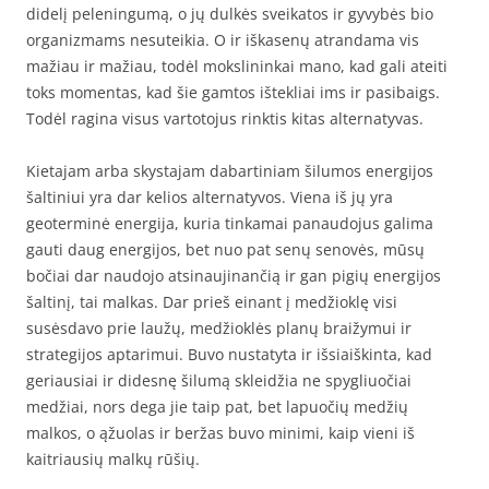
didelį peleningumą, o jų dulkės sveikatos ir gyvybės bio
organizmams nesuteikia. O ir iškasenų atrandama vis
mažiau ir mažiau, todėl mokslininkai mano, kad gali ateiti
toks momentas, kad šie gamtos ištekliai ims ir pasibaigs.
Todėl ragina visus vartotojus rinktis kitas alternatyvas.
Kietajam arba skystajam dabartiniam šilumos energijos
šaltiniui yra dar kelios alternatyvos. Viena iš jų yra
geoterminė energija, kuria tinkamai panaudojus galima
gauti daug energijos, bet nuo pat senų senovės, mūsų
bočiai dar naudojo atsinaujinančią ir gan pigių energijos
šaltinį, tai malkas. Dar prieš einant į medžioklę visi
susėsdavo prie laužų, medžioklės planų braižymui ir
strategijos aptarimui. Buvo nustatyta ir išsiaiškinta, kad
geriausiai ir didesnę šilumą skleidžia ne spygliuočiai
medžiai, nors dega jie taip pat, bet lapuočių medžių
malkos, o ąžuolas ir beržas buvo minimi, kaip vieni iš
kaitriausių malkų rūšių.