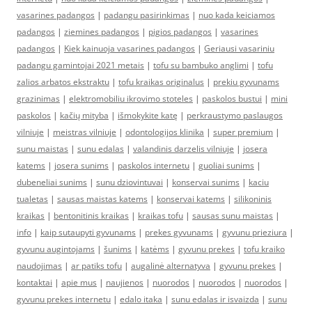
vasarines padangos
|
padangu pasirinkimas
|
nuo kada keiciamos
padangos
|
ziemines padangos
|
pigios padangos
|
vasarines
padangos
|
Kiek kainuoja vasarines padangos
|
Geriausi vasariniu
padangu gamintojai 2021 metais
|
tofu su bambuko anglimi
|
tofu
zalios arbatos ekstraktu
|
tofu kraikas originalus
|
prekiu gyvunams
grazinimas
|
elektromobiliu ikrovimo stoteles
|
paskolos bustui
|
mini
paskolos
|
kačių mityba
|
išmokykite katę
|
perkraustymo paslaugos
vilniuje
|
meistras vilniuje
|
odontologijos klinika
|
super premium
|
sunu maistas
|
sunu edalas
|
valandinis darzelis vilniuje
|
josera
katems
|
josera sunims
|
paskolos internetu
|
guoliai sunims
|
dubeneliai sunims
|
sunu dziovintuvai
|
konservai sunims
|
kaciu
tualetas
|
sausas maistas katems
|
konservai katems
|
silikoninis
kraikas
|
bentonitinis kraikas
|
kraikas tofu
|
sausas sunu maistas
|
info
|
kaip sutaupyti gyvunams
|
prekes gyvunams
|
gyvunu prieziura
|
gyvunu augintojams
|
šunims
|
katėms
|
gyvunu prekes
|
tofu kraiko
naudojimas
|
ar patiks tofu
|
augalinė alternatyva
|
gyvunu prekes
|
kontaktai
|
apie mus
|
naujienos
|
nuorodos
|
nuorodos
|
nuorodos
|
gyvunu prekes internetu
|
edalo itaka
|
sunu edalas ir isvaizda
|
sunu