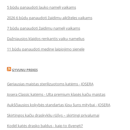
5 būdų panaudoti lauko namelį vaikams
2026 6 būdų panaudoti žaidimų aikšteles vaikams
7 būdų panaudoti žaidimų namelį vaikams
Dažniausios klaidos renkantis vaikų namelius
11 būdų panaudoti medinę laipiojimo sienelę
GYVUNU PREKES
Geriausias maistas sterilizuotoms katėms - JOSERA
Josera Classic katėms - Ulta premium klasės kačių maistas
Aukščiausios kokybės standartas Jūsų šuns mitybai - JOSERA
Skirtingos kačių draskyklių rūšys – skirtingi privalumai
Kodėl katės drasko baldus - kaip to išvengti?