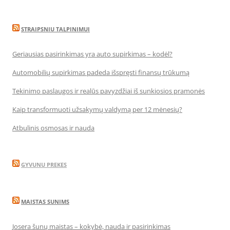
STRAIPSNIU TALPINIMUI
Geriausias pasirinkimas yra auto supirkimas – kodėl?
Automobilių supirkimas padeda išspręsti finansų trūkumą
Tekinimo paslaugos ir realūs pavyzdžiai iš sunkiosios pramonės
Kaip transformuoti užsakymų valdymą per 12 mėnesių?
Atbulinis osmosas ir nauda
GYVUNU PREKES
MAISTAS SUNIMS
Josera šunų maistas – kokybė, nauda ir pasirinkimas