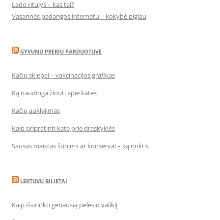
Ledo ritulys – kas tai?
Vasarinės padangos internetu – kokybė pigiau
GYVUNU PREKIU PARDUOTUVE
Kačių skiepai – vakcinacijos grafikas
Ką naudinga žinoti apie kates
Kačių auklėjimas
Kaip pripratinti katę prie draskyklės
Sausas maistas šunims ar konservai – ką rinktis
LEKTUVU BILIETAI
Kaip išsirinkti geriausią pelėsio valiklį