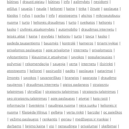
būtinas
|
drausti pigiau
|
būtinas
|
info
|
galimybės
|
nesidomi
|
atšilus
|
saugūs
|
nauda
|
kelionei
|
kaina
|
tinka
|
žinutė
|
paslauga
|
klaidos
|
ryšys
|
svarbu
|
info
|
atostogoms
|
akcijos
|
mikroautobusu
nuoma
|
turto
|
kelionės draudimas
|
turto
|
sveikatos
|
kelionės
|
kasko
|
civilinės atsakomybės
|
automobilio
|
draudimas internetu
|
teisės aktai
|
kaina
|
gyvybės
|
kelionių
|
turto
|
tpvca
|
kasko
|
padeda taupantiems
|
bausmės
|
kontrolė
|
kameros
|
tiriami įvykiai
|
privalomos paslaugos
|
apie privalomą
|
internetu
|
privalomasis
|
vykstantiems
|
klausimai ir atsakymai
|
sąvokos
|
populiariausias
|
požymiai
|
rekomendacija
|
saugoja
|
verta
|
internetu
|
išsirinkti
|
atostogoms
|
kelionei
|
pasiruošti
|
padės
|
paslauga
|
patarimai
|
žmonės
|
sąvokos
|
savanoriškas
|
brangios
|
paprasta
|
draudimo
naujienos
|
draudimas internetu
|
pigios padangos
|
straipsnių
talpinimas
|
skrydžiai
|
straipsnių talpinimas
|
straipsnių talpinimas
|
seo straipsniu talpinimas
|
apie paslaugas
|
atvejai
|
kaip rasti
|
informacija
|
šventėms
|
naudinga nuoma
|
nėra sunku
|
kelionės ir
nuoma
|
Klaipėda-Vilnius
|
gelbėja
|
verta rinkti
|
barzdai
|
pc paieškos
|
vežimo paslaugos
|
renkantis
|
geriau
|
medžiagos ir įrankiai
|
darbams
|
liejimo kaina
|
visi
|
nenaudinga
|
privalumai
|
skelbimai
|