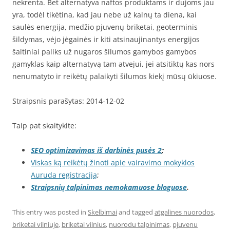
nekrenta. Bet alternatyva naftos produktams ir dujoms jau
yra, todėl tikėtina, kad jau nebe už kalnų ta diena, kai
saulės energija, medžio pjuvenų briketai, geoterminis
šildymas, vėjo jėgainės ir kiti atsinaujinantys energijos
šaltiniai paliks už nugaros šilumos gamybos gamybos
gamyklas kaip alternatyvą tam atvejui, jei atsitiktų kas nors
nenumatyto ir reikėtų palaikyti šilumos kiekį mūsų ūkiuose.
Straipsnis parašytas: 2014-12-02
Taip pat skaitykite:
SEO optimizavimas iš darbinės pusės 2
;
Viskas ką reikėtų žinoti apie vairavimo mokyklos
Auruda registraciją
;
Straipsnių talpinimas nemokamuose bloguose
.
This entry was posted in
Skelbimai
and tagged
atgalines nuorodos
,
briketai vilniuje
,
briketai vilnius
,
nuorodu talpinimas
,
pjuvenu