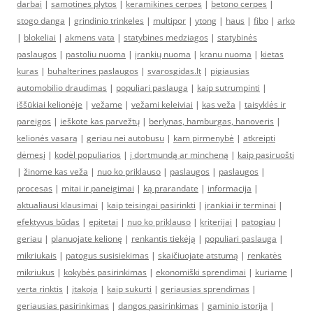
darbai
|
samotines plytos
|
keramikines cerpes
|
betono cerpes
|
stogo danga
|
grindinio trinkeles
|
multipor
|
ytong
|
haus
|
fibo
|
arko
|
blokeliai
|
akmens vata
|
statybines medziagos
|
statybinės
paslaugos
|
pastoliu nuoma
|
įrankių nuoma
|
kranu nuoma
|
kietas
kuras
|
buhalterines paslaugos
|
svarosgidas.lt
|
pigiausias
automobilio draudimas
|
populiari paslauga
|
kaip sutrumpinti
|
iššūkiai kelionėje
|
vežame
|
vežami keleiviai
|
kas veža
|
taisyklės ir
pareigos
|
ieškote kas parvežtų
|
berlynas, hamburgas, hanoveris
|
kelionės vasarą
|
geriau nei autobusu
|
kam pirmenybė
|
atkreipti
dėmesį
|
kodėl populiarios
|
į dortmundą ar mincheną
|
kaip pasiruošti
|
žinome kas veža
|
nuo ko priklauso
|
paslaugos
|
paslaugos
|
procesas
|
mitai ir paneigimai
|
ką prarandate
|
informacija
|
aktualiausi klausimai
|
kaip teisingai pasirinkti
|
įrankiai ir terminai
|
efektyvus būdas
|
epitetai
|
nuo ko priklauso
|
kriterijai
|
patogiau
|
geriau
|
planuojate kelionę
|
renkantis tiekėją
|
populiari paslauga
|
mikriukais
|
patogus susisiekimas
|
skaičiuojate atstumą
|
renkatės
mikriukus
|
kokybės pasirinkimas
|
ekonomiški sprendimai
|
kuriame
|
verta rinktis
|
įtakoja
|
kaip sukurti
|
geriausias sprendimas
|
geriausias pasirinkimas
|
dangos pasirinkimas
|
gaminio istorija
|