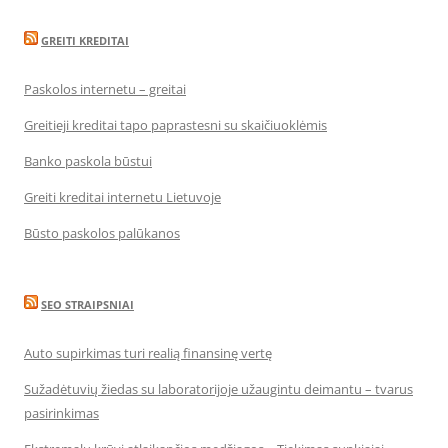
GREITI KREDITAI
Paskolos internetu – greitai
Greitieji kreditai tapo paprastesni su skaičiuoklėmis
Banko paskola būstui
Greiti kreditai internetu Lietuvoje
Būsto paskolos palūkanos
SEO STRAIPSNIAI
Auto supirkimas turi realią finansinę vertę
Sužadėtuvių žiedas su laboratorijoje užaugintu deimantu – tvarus
pasirinkimas