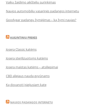
Vaikų žaidimo aikštelių surinkimas
Naujos automobilių vasarinės padangos internetu
Goodyear padangų žymėjimas – ką žymi naujas?
AUGINTINIU PREKES
Josera Classic katėms
Josera sterilizuotoms katėms
Josera maistas katėms – atsiliepimai
CBD aliejaus nauda gyvūnams
Ką dovanoti įsigijusiam katę
NAUJOS PADANGOS INTERNETU