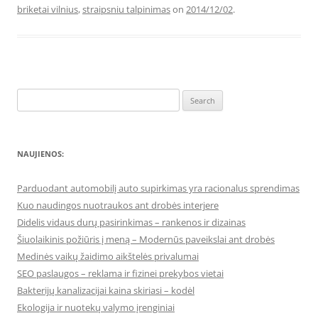
briketai vilnius
,
straipsniu talpinimas
on
2014/12/02
.
Search
for:
NAUJIENOS:
Parduodant automobilį auto supirkimas yra racionalus sprendimas
Kuo naudingos nuotraukos ant drobės interjere
Didelis vidaus durų pasirinkimas – rankenos ir dizainas
Šiuolaikinis požiūris į meną – Modernūs paveikslai ant drobės
Medinės vaikų žaidimo aikštelės privalumai
SEO paslaugos – reklama ir fizinei prekybos vietai
Bakterijų kanalizacijai kaina skiriasi – kodėl
Ekologija ir nuotekų valymo įrenginiai