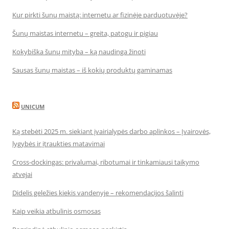
Kur pirkti šunų maistą: internetu ar fizinėje parduotuvėje?
Šunų maistas internetu – greita, patogu ir pigiau
Kokybiška šunų mityba – ką naudinga žinoti
Sausas šunų maistas – iš kokių produktų gaminamas
UNICUM
Ką stebėti 2025 m. siekiant įvairialypės darbo aplinkos – Įvairovės,
lygybės ir įtraukties matavimai
Cross-dockingas: privalumai, ribotumai ir tinkamiausi taikymo
atvejai
Didelis geležies kiekis vandenyje – rekomendacijos šalinti
Kaip veikia atbulinis osmosas