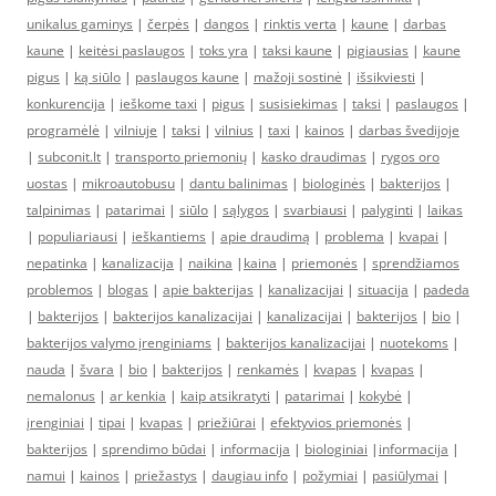
unikalus gaminys
|
čerpės
|
dangos
|
rinktis verta
|
kaune
|
darbas
kaune
|
keitėsi paslaugos
|
toks yra
|
taksi kaune
|
pigiausias
|
kaune
pigus
|
ką siūlo
|
paslaugos kaune
|
mažoji sostinė
|
išsikviesti
|
konkurencija
|
ieškome taxi
|
pigus
|
susisiekimas
|
taksi
|
paslaugos
|
programėlė
|
vilniuje
|
taksi
|
vilnius
|
taxi
|
kainos
|
darbas švedijoje
|
subconit.lt
|
transporto priemonių
|
kasko draudimas
|
rygos oro
uostas
|
mikroautobusu
|
dantu balinimas
|
biologinės
|
bakterijos
|
talpinimas
|
patarimai
|
siūlo
|
sąlygos
|
svarbiausi
|
palyginti
|
laikas
|
populiariausi
|
ieškantiems
|
apie draudimą
|
problema
|
kvapai
|
nepatinka
|
kanalizacija
|
naikina
|
kaina
|
priemonės
|
sprendžiamos
problemos
|
blogas
|
apie bakterijas
|
kanalizacijai
|
situacija
|
padeda
|
bakterijos
|
bakterijos kanalizacijai
|
kanalizacijai
|
bakterijos
|
bio
|
bakterijos valymo įrenginiams
|
bakterijos kanalizacijai
|
nuotekoms
|
nauda
|
švara
|
bio
|
bakterijos
|
renkamės
|
kvapas
|
kvapas
|
nemalonus
|
ar kenkia
|
kaip atsikratyti
|
patarimai
|
kokybė
|
įrenginiai
|
tipai
|
kvapas
|
priežiūrai
|
efektyvios priemonės
|
bakterijos
|
sprendimo būdai
|
informacija
|
biologiniai
|
informacija
|
namui
|
kainos
|
priežastys
|
daugiau info
|
požymiai
|
pasiūlymai
|