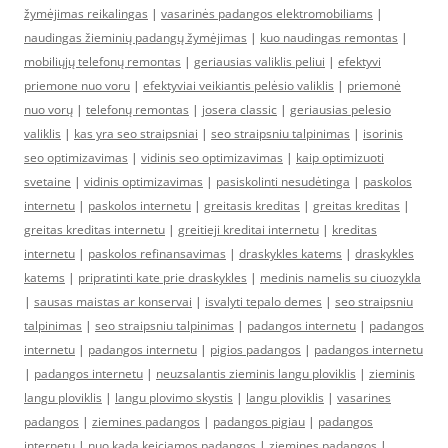
žymėjimas reikalingas
|
vasarinės padangos elektromobiliams
|
naudingas žieminių padangų žymėjimas
|
kuo naudingas remontas
|
mobiliųjų telefonų remontas
|
geriausias valiklis peliui
|
efektyvi
priemone nuo voru
|
efektyviai veikiantis pelėsio valiklis
|
priemonė
nuo vorų
|
telefonų remontas
|
josera classic
|
geriausias pelesio
valiklis
|
kas yra seo straipsniai
|
seo straipsniu talpinimas
|
isorinis
seo optimizavimas
|
vidinis seo optimizavimas
|
kaip optimizuoti
svetaine
|
vidinis optimizavimas
|
pasiskolinti nesudėtinga
|
paskolos
internetu
|
paskolos internetu
|
greitasis kreditas
|
greitas kreditas
|
greitas kreditas internetu
|
greitieji kreditai internetu
|
kreditas
internetu
|
paskolos refinansavimas
|
draskykles katems
|
draskykles
katems
|
pripratinti kate prie draskykles
|
medinis namelis su ciuozykla
|
sausas maistas ar konservai
|
isvalyti tepalo demes
|
seo straipsniu
talpinimas
|
seo straipsniu talpinimas
|
padangos internetu
|
padangos
internetu
|
padangos internetu
|
pigios padangos
|
padangos internetu
|
padangos internetu
|
neuzsalantis zieminis langu ploviklis
|
zieminis
langu ploviklis
|
langu plovimo skystis
|
langu ploviklis
|
vasarines
padangos
|
ziemines padangos
|
padangos pigiau
|
padangos
internetu
|
nuo kada keiciamos padangos
|
ziemines padangos
|