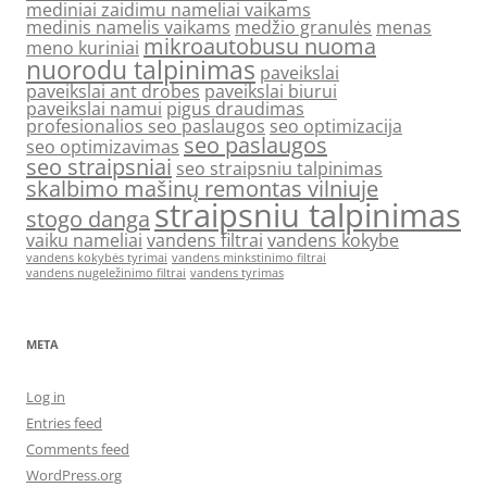
mediniai zaidimu nameliai vaikams
medinis namelis vaikams
medžio granulės
menas
mikroautobusu nuoma
meno kuriniai
nuorodu talpinimas
paveikslai
paveikslai ant drobes
paveikslai biurui
paveikslai namui
pigus draudimas
profesionalios seo paslaugos
seo optimizacija
seo paslaugos
seo optimizavimas
seo straipsniai
seo straipsniu talpinimas
skalbimo mašinų remontas vilniuje
straipsniu talpinimas
stogo danga
vaiku nameliai
vandens filtrai
vandens kokybe
vandens kokybės tyrimai
vandens minkstinimo filtrai
vandens nugeležinimo filtrai
vandens tyrimas
META
Log in
Entries feed
Comments feed
WordPress.org