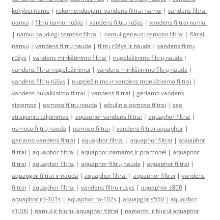
kokybei name
|
rekomenduojami vandens filtrai namui
|
vandens filtrai
namui
|
filtrų namui rūšys
|
vandens filtrų rūšys
|
vandens filtrai namui
|
namui naudingi osmoso filtrai
|
namui geriausi osmoso filtrai
|
filtrai
namui
|
vandens filtrų nauda
|
filtrų rūšys ir nauda
|
vandens filtrų
rūšys
|
vandens minkštinimo filtrai
|
nugeležinimo filtrų nauda
|
vandens filtrai nugeležinimui
|
vandens minkštinimo filtrų nauda
|
vandens filtrų rūšys
|
nugeležinimo ir vandens monkštinimo filtrai
|
vandens nukalkinimo filtrai
|
vandens filtrai
|
geriamo vandens
sistemos
|
osmoso filtrų nauda
|
atbulinio osmoso filtrai
|
seo
straipsniu talpinimas
|
aquaphor vandens filtrai
|
aquaphor filtrai
|
osmoso filtrų nauda
|
osmoso filtrai
|
vandens filtrai aquaphor
|
geriamo vandens filtrai
|
aquaphor filtrai
|
aquaphor filtrai
|
aquaphor
filtrai
|
aquaphor filtrai
|
aquaphor namams ir pramonei
|
aquaphor
filtrai
|
aquaphor filtrai
|
aquaphor filtrų nauda
|
aquaphor filtrai
|
aquapgor filtrai ir nauda
|
aquaphor filtrai
|
aquaphor filtrai
|
vandens
filtrai
|
aquaphor filtrai
|
vandens filtru rusys
|
aquaphor s800
|
aquaphor ro-101s
|
aquaphor ro-102s
|
aquapgor s550
|
aquaphor
s1000
|
namui ir biurui aquaphor filtrai
|
namams ir biurui aquaphor