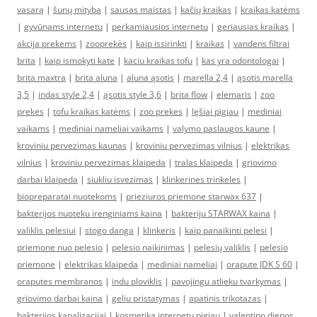
vasarą
|
šunų mityba
|
sausas maistas
|
kačių kraikas
|
kraikas katėms
|
gyvūnams internetu
|
perkamiausios internetu
|
geriausias kraikas
|
akcija prekems
|
zooprekės
|
kaip issirinkti
|
kraikas
|
vandens filtrai
brita
|
kaip ismokyti kate
|
kaciu kraikas tofu
|
kas yra odontologai
|
brita maxtra
|
brita aluna
|
aluna ąsotis
|
marella 2,4
|
ąsotis marella
3,5
|
indas style 2,4
|
ąsotis style 3,6
|
brita flow
|
elemaris
|
zoo
prekes
|
tofu kraikas katėms
|
zoo prekes
|
lęšiai pigiau
|
mediniai
vaikams
|
mediniai nameliai vaikams
|
valymo paslaugos kaune
|
kroviniu pervezimas kaunas
|
kroviniu pervezimas vilnius
|
elektrikas
vilnius
|
kroviniu pervezimas klaipeda
|
tralas klaipeda
|
griovimo
darbai klaipeda
|
siukliu isvezimas
|
klinkerines trinkeles
|
biopreparatai nuotekoms
|
prieziuros priemone starwax 637
|
bakterijos nuoteku irenginiams kaina
|
bakteriju STARWAX kaina
|
valiklis pelesiui
|
stogo danga
|
klinkeris
|
kaip panaikinti pelesi
|
priemone nuo pelesio
|
pelesio naikinimas
|
pelesių valiklis
|
pelesio
priemone
|
elektrikas klaipeda
|
mediniai nameliai
|
orapute JDK S 60
|
oraputes membranos
|
indu ploviklis
|
pavojingu atlieku tvarkymas
|
griovimo darbai kaina
|
geliu pristatymas
|
apatinis trikotazas
|
bakterijos kanalizacijai
|
kosmetika internetu pigiau
|
valentino dienos