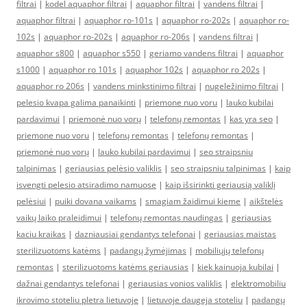
filtrai
|
kodel aquaphor filtrai
|
aquaphor filtrai
|
vandens filtrai
|
aquaphor filtrai
|
aquaphor ro-101s
|
aquaphor ro-202s
|
aquaphor ro-
102s
|
aquaphor ro-202s
|
aquaphor ro-206s
|
vandens filtrai
|
aquaphor s800
|
aquaphor s550
|
geriamo vandens filtrai
|
aquaphor
s1000
|
aquaphor ro 101s
|
aquaphor 102s
|
aquaphor ro 202s
|
aquaphor ro 206s
|
vandens minkstinimo filtrai
|
nugeležinimo filtrai
|
pelesio kvapa galima panaikinti
|
priemone nuo voru
|
lauko kubilai
pardavimui
|
priemonė nuo vorų
|
telefonų remontas
|
kas yra seo
|
priemone nuo voru
|
telefonų remontas
|
telefonų remontas
|
priemonė nuo vorų
|
lauko kubilai pardavimui
|
seo straipsniu
talpinimas
|
geriausias pelėsio valiklis
|
seo straipsniu talpinimas
|
kaip
isvengti pelesio atsiradimo namuose
|
kaip išsirinkti geriausią valiklį
pelėsiui
|
puiki dovana vaikams
|
smagiam žaidimui kieme
|
aikštelės
vaikų laiko praleidimui
|
telefonų remontas naudingas
|
geriausias
kaciu kraikas
|
dazniausiai gendantys telefonai
|
geriausias maistas
sterilizuotoms katėms
|
padangų žymėjimas
|
mobiliųjų telefonų
remontas
|
sterilizuotoms katėms geriausias
|
kiek kainuoja kubilai
|
dažnai gendantys telefonai
|
geriausias vonios valiklis
|
elektromobiliu
ikrovimo stoteliu pletra lietuvoje
|
lietuvoje daugeja stoteliu
|
padangų