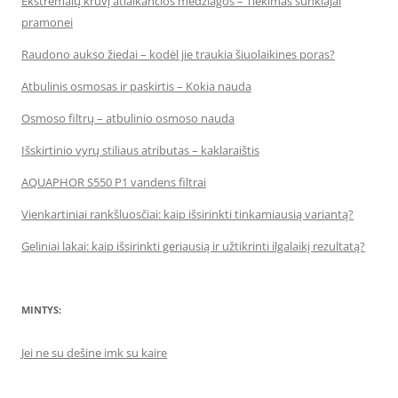
Ekstremalų krūvį atlaikančios medžiagos – Tiekimas sunkiajai
pramonei
Raudono aukso žiedai – kodėl jie traukia šiuolaikines poras?
Atbulinis osmosas ir paskirtis – Kokia nauda
Osmoso filtrų – atbulinio osmoso nauda
Išskirtinio vyrų stiliaus atributas – kaklaraištis
AQUAPHOR S550 P1 vandens filtrai
Vienkartiniai rankšluosčiai: kaip išsirinkti tinkamiausią variantą?
Geliniai lakai: kaip išsirinkti geriausią ir užtikrinti ilgalaikį rezultatą?
MINTYS:
Jei ne su dešine imk su kaire