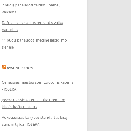
7 būdų panaudoti žaidimų namelį
vaikams
Dažniausios klaidos renkantis vaikų
namelius
11 būdų panaudoti medinę laipiojimo
sienelę
GYVUNU PREKES
Geriausias maistas sterilizuotoms katėms
- JOSERA
Josera Classic katėms - Ulta premium
klasės kačių maistas
Aukščiausios kokybės standartas Jūsų
šuns mitybai - JOSERA