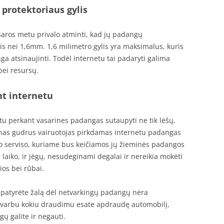
 protektoriaus gylis
vasaros metu privalo atminti, kad jų padangų
is nei 1,6mm. 1,6 milimetro gylis yra maksimalus, kuris
a atsinaujinti. Todėl internetu tai padaryti galima
bei resursų.
t internetu
tu perkant vasarines padangas sutaupyti ne tik lėšų,
ienas gudrus vairuotojas pirkdamas internetu padangas
o serviso, kuriame bus keičiamos jų žieminės padangos
r laiko, ir jėgų, nesudeginami degalai ir nereikia mokėti
rios bei rūbai.
e patyrėte žalą dėl netvarkingų padangų nėra
varbu kokiu draudimu esate apdraudę automobilį,
ų galite ir negauti.