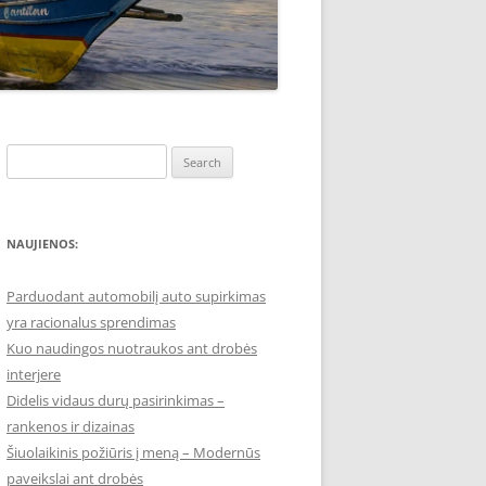
Search
for:
NAUJIENOS:
Parduodant automobilį auto supirkimas
yra racionalus sprendimas
Kuo naudingos nuotraukos ant drobės
interjere
Didelis vidaus durų pasirinkimas –
rankenos ir dizainas
Šiuolaikinis požiūris į meną – Modernūs
paveikslai ant drobės