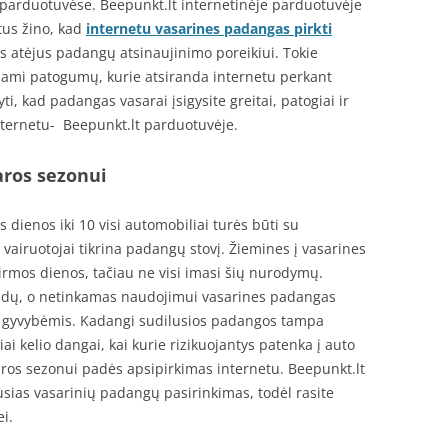
 parduotuvėse. Beepunkt.lt internetinėje parduotuvėje
tus žino, kad
internetu vasarines padangas pirkti
tlis atėjus padangų atsinaujinimo poreikiui. Tokie
ojami patogumų, kurie atsiranda internetu perkant
i, kad padangas vasarai įsigysite greitai, patogiai ir
internetu- Beepunkt.lt parduotuvėje.
ros sezonui
 dienos iki 10 visi automobiliai turės būti su
vairuotojai tikrina padangų stovį. Žiemines į vasarines
rmos dienos, tačiau ne visi imasi šių nurodymų.
audų, o netinkamas naudojimui vasarines padangas
 ir gyvybėmis. Kadangi sudilusios padangos tampa
piai kelio dangai, kai kurie rizikuojantys patenka į auto
saros sezonui padės apsipirkimas internetu. Beepunkt.lt
usias vasarinių padangų pasirinkimas, todėl rasite
i.