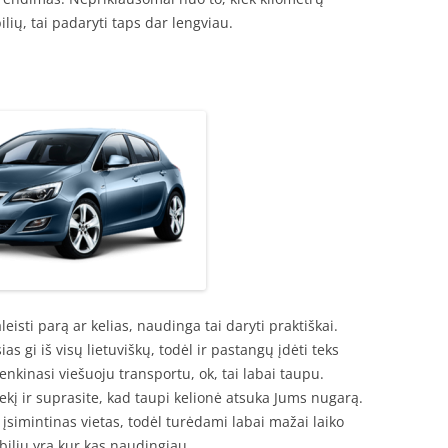
ių, tai padaryti taps dar lengviau.
aleisti parą ar kelias, naudinga tai daryti praktiškai.
 gi iš visų lietuviškų, todėl ir pastangų įdėti teks
enkinasi viešuoju transportu, ok, tai labai taupu.
kį ir suprasite, kad taupi kelionė atsuka Jums nugarą.
 įsimintinas vietas, todėl turėdami labai mažai laiko
iliu yra kur kas naudingiau.