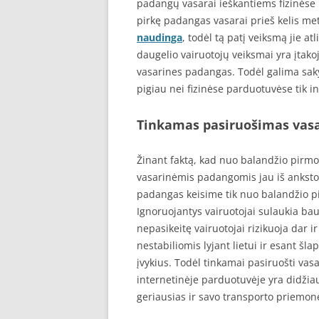
padangų vasarai ieškantiems fizinėse
pirkę padangas vasarai prieš kelis me
naudinga
, todėl tą patį veiksmą jie a
daugelio vairuotojų veiksmai yra įtak
vasarines padangas. Todėl galima sakyt
pigiau nei fizinėse parduotuvėse tik 
Tinkamas pasiruošimas vasa
Žinant faktą, kad nuo balandžio pirmos
vasarinėmis padangomis jau iš anksto 
padangas keisime tik nuo balandžio pi
Ignoruojantys vairuotojai sulaukia b
nepasikeitę vairuotojai rizikuoja dar
nestabiliomis lyjant lietui ir esant šla
įvykius. Todėl tinkamai pasiruošti va
internetinėje parduotuvėje yra didžia
geriausias ir savo transporto priemone