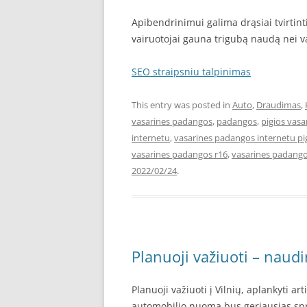
Apibendrinimui galima drąsiai tvirtin
vairuotojai gauna trigubą naudą nei v
SEO straipsniu talpinimas
This entry was posted in
Auto
,
Draudimas
,
vasarines padangos
,
padangos
,
pigios vas
internetu
,
vasarines padangos internetu pi
vasarines padangos r16
,
vasarines padango
2022/02/24
.
Planuoji važiuoti – naud
Planuoji važiuoti į Vilnių, aplankyti ar
automobilio nuoma bus geriausias spr