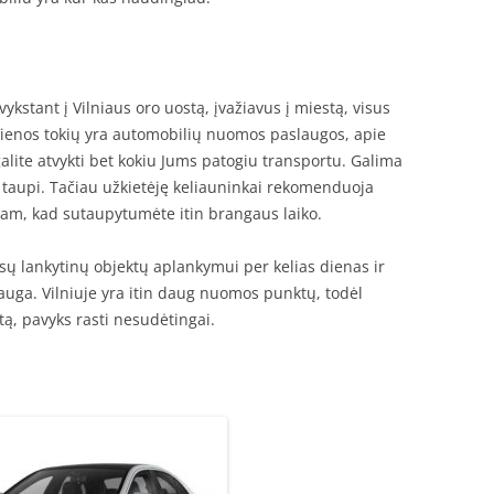
vykstant į Vilniaus oro uostą, įvažiavus į miestą, visus
ienos tokių yra automobilių nuomos paslaugos, apie
galite atvykti bet kokiu Jums patogiu transportu. Galima
n taupi. Tačiau užkietėję keliauninkai rekomenduoja
am, kad sutaupytumėte itin brangaus laiko.
sų lankytinų objektų aplankymui per kelias dienas ir
uga. Vilniuje yra itin daug nuomos punktų, todėl
ą, pavyks rasti nesudėtingai.