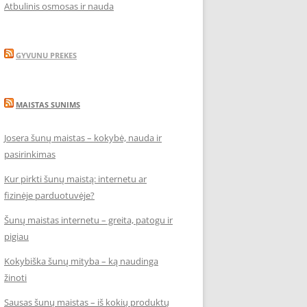
Atbulinis osmosas ir nauda
GYVUNU PREKES
MAISTAS SUNIMS
Josera šunų maistas – kokybė, nauda ir
pasirinkimas
Kur pirkti šunų maistą: internetu ar
fizinėje parduotuvėje?
Šunų maistas internetu – greita, patogu ir
pigiau
Kokybiška šunų mityba – ką naudinga
žinoti
Sausas šunų maistas – iš kokių produktų