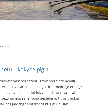
arseloną,
rnetu – kokybė pigiau
ošiantys vasaros sezonui transporto priemonių
nternetu. Vasarinės padangos internetinėje erdvėje
inis patogumas norint įsigyti padangas vasarai.
sezonui mažesne kaina nestebina, tik pritraukia
sarinės padangos internetu bus geriausias