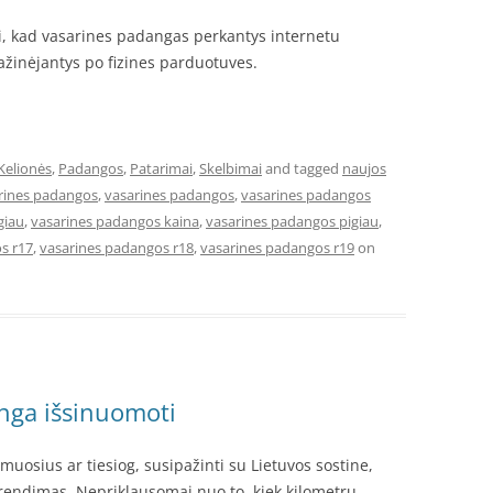
ti, kad vasarines padangas perkantys internetu
ažinėjantys po fizines parduotuves.
Kelionės
,
Padangos
,
Patarimai
,
Skelbimai
and tagged
naujos
arines padangos
,
vasarines padangos
,
vasarines padangos
giau
,
vasarines padangos kaina
,
vasarines padangos pigiau
,
s r17
,
vasarines padangos r18
,
vasarines padangos r19
on
inga išsinuomoti
timuosius ar tiesiog, susipažinti su Lietuvos sostine,
endimas. Nepriklausomai nuo to, kiek kilometrų