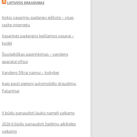
LIETUVOS DRAUDIMAS
Kokių vasarinių padangų ieškote – visas
rasite internetu
Vasarinės padangos keičiamos vasarai –
kodėl
Šiuolaikiškas pasirinkimas – vandens
aparatai ofisui
Vandens filtrai namui – kokybei
Kaip gauti pigesnį automobilio draudimą.
Patarimai
5 būdų panaudoti lauko namelį vaikams
2026 6 būdų panaudoti žaidimų aikšteles
vaikams