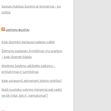
Sausas maistas šunims ar konservai – ką
rinktis
LEKTUVU BILIETAI
Kaip išsirinkti geriausią pelėsio valiklį
Žieminių padangų žymėjimas yra svarbus
– kaip išvengti klaidų
Medinės žaidimų aikštelės vaikams –
pristatymas ir surinkimas
Kaip sutaupyti aptveriant kaimo sodybą?
Maži nuotekų valymo įrenginiai gali veikti
ne tik tyliai, bet ir „nematomai‘‘?