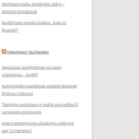
Skirtingos kačių draskyklių rūšys –
skirtingi privalumai
Kodėl katės drasko baldus - kaip to
išvengti?
STRAIPSNIU TALPINIMUI
Geriausias pasirinkimas yra auto
supirkimas – kodėl?
Automobilių supirkimas padeda išspręsti
finansų trūkumą
Tekinimo paslaugos ir realūs pavyzdžiai iš
sunkiosios pramonės
Kaip transformuoti užsakymų valdymą
per 12 mėnesių?