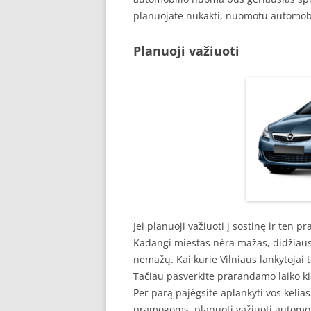
planuojate nukakti, nuomotu automobil
Planuoji važiuoti
Jei planuoji važiuoti į sostinę ir ten pr
Kadangi miestas nėra mažas, didžiausias
nemažų. Kai kurie Vilniaus lankytojai t
Tačiau pasverkite prarandamo laiko kie
Per parą pajėgsite aplankyti vos kelias
pramogoms, planuoti važiuoti automob