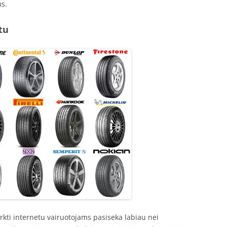
ms.
tu
kti internetu vairuotojams pasiseka labiau nei