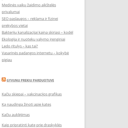
Medinės vaikų žaidimo aikštelės
privalumai
SEO paslaugos – reklama ir fizinei
prekybos vietai
Bakterijų kanalizacijai kaina skiriasi – kodėl
Ekologija ir nuotekų valymo įrenginiai
Ledo ritulys – kas tai?
Vasarinės padangos internetu – kokybė
pigiau
GYVUNU PREKIU PARDUOTUVE
Kačių skiepai – vakcinacijos grafikas
Ką naudinga žinoti apie kates
Kačių auklėjimas
Kaip pripratinti katę prie draskyklės