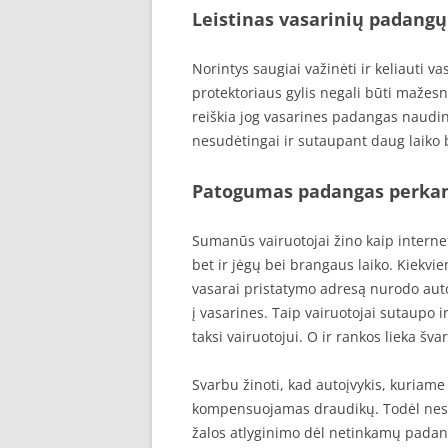
Leistinas vasarinių padangų
Norintys saugiai važinėti ir keliauti 
protektoriaus gylis negali būti mažesn
reiškia jog vasarines padangas nauding
nesudėtingai ir sutaupant daug laiko 
Patogumas padangas perkan
Sumanūs vairuotojai žino kaip interne
bet ir jėgų bei brangaus laiko. Kiekv
vasarai pristatymo adresą nurodo aut
į vasarines. Taip vairuotojai sutaupo i
taksi vairuotojui. O ir rankos lieka šva
Svarbu žinoti, kad autoįvykis, kuriam
kompensuojamas draudikų. Todėl nes
žalos atlyginimo dėl netinkamų padang