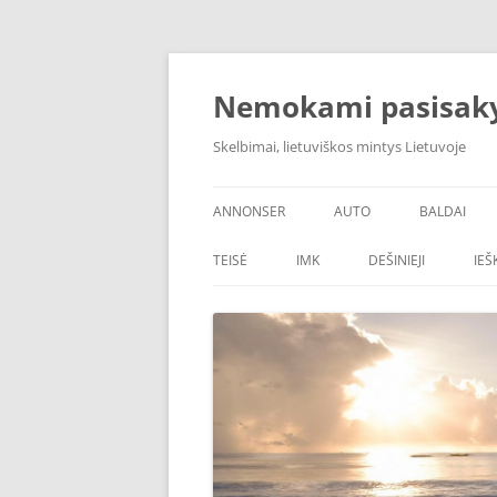
Skip
to
content
Nemokami pasisak
Skelbimai, lietuviškos mintys Lietuvoje
ANNONSER
AUTO
BALDAI
TEISĖ
IMK
DEŠINIEJI
IE