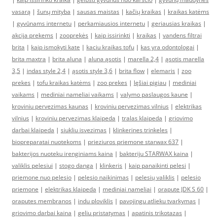
vasarą
|
šunų mityba
|
sausas maistas
|
kačių kraikas
|
kraikas katėms
|
gyvūnams internetu
|
perkamiausios internetu
|
geriausias kraikas
|
akcija prekems
|
zooprekės
|
kaip issirinkti
|
kraikas
|
vandens filtrai
brita
|
kaip ismokyti kate
|
kaciu kraikas tofu
|
kas yra odontologai
|
brita maxtra
|
brita aluna
|
aluna ąsotis
|
marella 2,4
|
ąsotis marella
3,5
|
indas style 2,4
|
ąsotis style 3,6
|
brita flow
|
elemaris
|
zoo
prekes
|
tofu kraikas katėms
|
zoo prekes
|
lęšiai pigiau
|
mediniai
vaikams
|
mediniai nameliai vaikams
|
valymo paslaugos kaune
|
kroviniu pervezimas kaunas
|
kroviniu pervezimas vilnius
|
elektrikas
vilnius
|
kroviniu pervezimas klaipeda
|
tralas klaipeda
|
griovimo
darbai klaipeda
|
siukliu isvezimas
|
klinkerines trinkeles
|
biopreparatai nuotekoms
|
prieziuros priemone starwax 637
|
bakterijos nuoteku irenginiams kaina
|
bakteriju STARWAX kaina
|
valiklis pelesiui
|
stogo danga
|
klinkeris
|
kaip panaikinti pelesi
|
priemone nuo pelesio
|
pelesio naikinimas
|
pelesių valiklis
|
pelesio
priemone
|
elektrikas klaipeda
|
mediniai nameliai
|
orapute JDK S 60
|
oraputes membranos
|
indu ploviklis
|
pavojingu atlieku tvarkymas
|
griovimo darbai kaina
|
geliu pristatymas
|
apatinis trikotazas
|