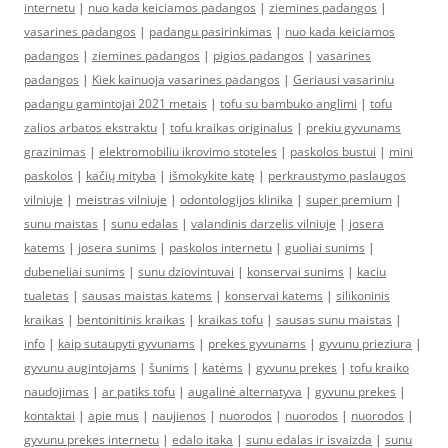
internetu
|
nuo kada keiciamos padangos
|
ziemines padangos
|
vasarines padangos
|
padangu pasirinkimas
|
nuo kada keiciamos
padangos
|
ziemines padangos
|
pigios padangos
|
vasarines
padangos
|
Kiek kainuoja vasarines padangos
|
Geriausi vasariniu
padangu gamintojai 2021 metais
|
tofu su bambuko anglimi
|
tofu
zalios arbatos ekstraktu
|
tofu kraikas originalus
|
prekiu gyvunams
grazinimas
|
elektromobiliu ikrovimo stoteles
|
paskolos bustui
|
mini
paskolos
|
kačių mityba
|
išmokykite katę
|
perkraustymo paslaugos
vilniuje
|
meistras vilniuje
|
odontologijos klinika
|
super premium
|
sunu maistas
|
sunu edalas
|
valandinis darzelis vilniuje
|
josera
katems
|
josera sunims
|
paskolos internetu
|
guoliai sunims
|
dubeneliai sunims
|
sunu dziovintuvai
|
konservai sunims
|
kaciu
tualetas
|
sausas maistas katems
|
konservai katems
|
silikoninis
kraikas
|
bentonitinis kraikas
|
kraikas tofu
|
sausas sunu maistas
|
info
|
kaip sutaupyti gyvunams
|
prekes gyvunams
|
gyvunu prieziura
|
gyvunu augintojams
|
šunims
|
katėms
|
gyvunu prekes
|
tofu kraiko
naudojimas
|
ar patiks tofu
|
augalinė alternatyva
|
gyvunu prekes
|
kontaktai
|
apie mus
|
naujienos
|
nuorodos
|
nuorodos
|
nuorodos
|
gyvunu prekes internetu
|
edalo itaka
|
sunu edalas ir isvaizda
|
sunu