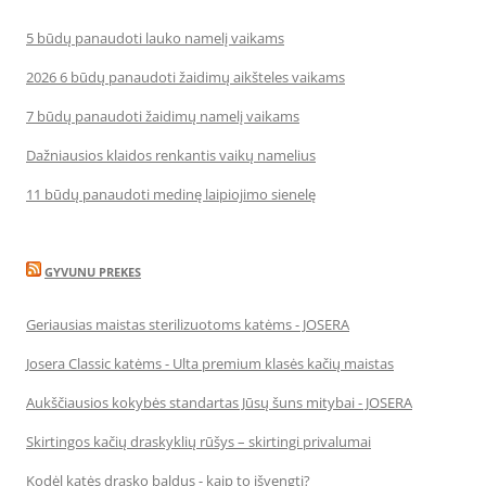
5 būdų panaudoti lauko namelį vaikams
2026 6 būdų panaudoti žaidimų aikšteles vaikams
7 būdų panaudoti žaidimų namelį vaikams
Dažniausios klaidos renkantis vaikų namelius
11 būdų panaudoti medinę laipiojimo sienelę
GYVUNU PREKES
Geriausias maistas sterilizuotoms katėms - JOSERA
Josera Classic katėms - Ulta premium klasės kačių maistas
Aukščiausios kokybės standartas Jūsų šuns mitybai - JOSERA
Skirtingos kačių draskyklių rūšys – skirtingi privalumai
Kodėl katės drasko baldus - kaip to išvengti?