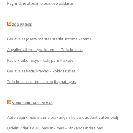
Pagrindinė atbulinio osmoso paskirtis
ZOO PREKES
Geriausias Josera maistas sterilizuotoms katėms
Augalinė alternatyva katėms – Tofu kraikas
Kačių kraiko rūšys – kokį parinkti katei
Geriausias kačių kraikas – kokios rūšies
Tofu kraikas katėms – kuo jis ypatingas
STRAIPSNIŲ TALPINIMAS
Auto supirkimas mažina praktinę riziką parduodant automobilį
Didelis vidaus durų pasirinkimas – rankenos ir dizainas