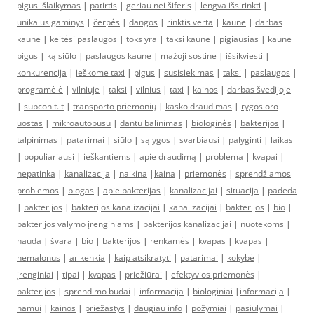
pigus išlaikymas
|
patirtis
|
geriau nei šiferis
|
lengva išsirinkti
|
unikalus gaminys
|
čerpės
|
dangos
|
rinktis verta
|
kaune
|
darbas
kaune
|
keitėsi paslaugos
|
toks yra
|
taksi kaune
|
pigiausias
|
kaune
pigus
|
ką siūlo
|
paslaugos kaune
|
mažoji sostinė
|
išsikviesti
|
konkurencija
|
ieškome taxi
|
pigus
|
susisiekimas
|
taksi
|
paslaugos
|
programėlė
|
vilniuje
|
taksi
|
vilnius
|
taxi
|
kainos
|
darbas švedijoje
|
subconit.lt
|
transporto priemonių
|
kasko draudimas
|
rygos oro
uostas
|
mikroautobusu
|
dantu balinimas
|
biologinės
|
bakterijos
|
talpinimas
|
patarimai
|
siūlo
|
sąlygos
|
svarbiausi
|
palyginti
|
laikas
|
populiariausi
|
ieškantiems
|
apie draudimą
|
problema
|
kvapai
|
nepatinka
|
kanalizacija
|
naikina
|
kaina
|
priemonės
|
sprendžiamos
problemos
|
blogas
|
apie bakterijas
|
kanalizacijai
|
situacija
|
padeda
|
bakterijos
|
bakterijos kanalizacijai
|
kanalizacijai
|
bakterijos
|
bio
|
bakterijos valymo įrenginiams
|
bakterijos kanalizacijai
|
nuotekoms
|
nauda
|
švara
|
bio
|
bakterijos
|
renkamės
|
kvapas
|
kvapas
|
nemalonus
|
ar kenkia
|
kaip atsikratyti
|
patarimai
|
kokybė
|
įrenginiai
|
tipai
|
kvapas
|
priežiūrai
|
efektyvios priemonės
|
bakterijos
|
sprendimo būdai
|
informacija
|
biologiniai
|
informacija
|
namui
|
kainos
|
priežastys
|
daugiau info
|
požymiai
|
pasiūlymai
|