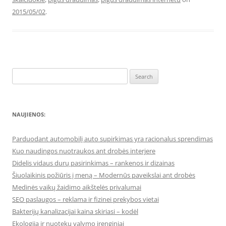
2015/05/02
.
Search
for:
NAUJIENOS:
Parduodant automobilį auto supirkimas yra racionalus sprendimas
Kuo naudingos nuotraukos ant drobės interjere
Didelis vidaus durų pasirinkimas – rankenos ir dizainas
Šiuolaikinis požiūris į meną – Modernūs paveikslai ant drobės
Medinės vaikų žaidimo aikštelės privalumai
SEO paslaugos – reklama ir fizinei prekybos vietai
Bakterijų kanalizacijai kaina skiriasi – kodėl
Ekologija ir nuotekų valymo įrenginiai