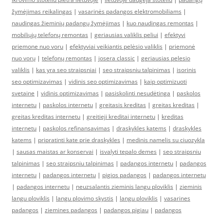
žymėjimas reikalingas
|
vasarinės padangos elektromobiliams
|
naudingas žieminių padangų žymėjimas
|
kuo naudingas remontas
|
mobiliųjų telefonų remontas
|
geriausias valiklis peliui
|
efektyvi
priemone nuo voru
|
efektyviai veikiantis pelėsio valiklis
|
priemonė
nuo vorų
|
telefonų remontas
|
josera classic
|
geriausias pelesio
valiklis
|
kas yra seo straipsniai
|
seo straipsniu talpinimas
|
isorinis
seo optimizavimas
|
vidinis seo optimizavimas
|
kaip optimizuoti
svetaine
|
vidinis optimizavimas
|
pasiskolinti nesudėtinga
|
paskolos
internetu
|
paskolos internetu
|
greitasis kreditas
|
greitas kreditas
|
greitas kreditas internetu
|
greitieji kreditai internetu
|
kreditas
internetu
|
paskolos refinansavimas
|
draskykles katems
|
draskykles
katems
|
pripratinti kate prie draskykles
|
medinis namelis su ciuozykla
|
sausas maistas ar konservai
|
isvalyti tepalo demes
|
seo straipsniu
talpinimas
|
seo straipsniu talpinimas
|
padangos internetu
|
padangos
internetu
|
padangos internetu
|
pigios padangos
|
padangos internetu
|
padangos internetu
|
neuzsalantis zieminis langu ploviklis
|
zieminis
langu ploviklis
|
langu plovimo skystis
|
langu ploviklis
|
vasarines
padangos
|
ziemines padangos
|
padangos pigiau
|
padangos