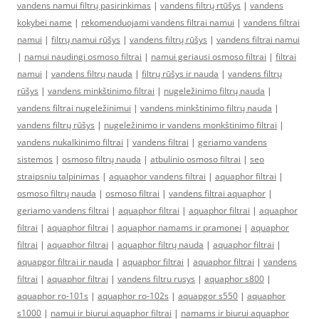
vandens namui filtrų pasirinkimas
|
vandens filtrų rtūšys
|
vandens
kokybei name
|
rekomenduojami vandens filtrai namui
|
vandens filtrai
namui
|
filtrų namui rūšys
|
vandens filtrų rūšys
|
vandens filtrai namui
|
namui naudingi osmoso filtrai
|
namui geriausi osmoso filtrai
|
filtrai
namui
|
vandens filtrų nauda
|
filtrų rūšys ir nauda
|
vandens filtrų
rūšys
|
vandens minkštinimo filtrai
|
nugeležinimo filtrų nauda
|
vandens filtrai nugeležinimui
|
vandens minkštinimo filtrų nauda
|
vandens filtrų rūšys
|
nugeležinimo ir vandens monkštinimo filtrai
|
vandens nukalkinimo filtrai
|
vandens filtrai
|
geriamo vandens
sistemos
|
osmoso filtrų nauda
|
atbulinio osmoso filtrai
|
seo
straipsniu talpinimas
|
aquaphor vandens filtrai
|
aquaphor filtrai
|
osmoso filtrų nauda
|
osmoso filtrai
|
vandens filtrai aquaphor
|
geriamo vandens filtrai
|
aquaphor filtrai
|
aquaphor filtrai
|
aquaphor
filtrai
|
aquaphor filtrai
|
aquaphor namams ir pramonei
|
aquaphor
filtrai
|
aquaphor filtrai
|
aquaphor filtrų nauda
|
aquaphor filtrai
|
aquapgor filtrai ir nauda
|
aquaphor filtrai
|
aquaphor filtrai
|
vandens
filtrai
|
aquaphor filtrai
|
vandens filtru rusys
|
aquaphor s800
|
aquaphor ro-101s
|
aquaphor ro-102s
|
aquapgor s550
|
aquaphor
s1000
|
namui ir biurui aquaphor filtrai
|
namams ir biurui aquaphor