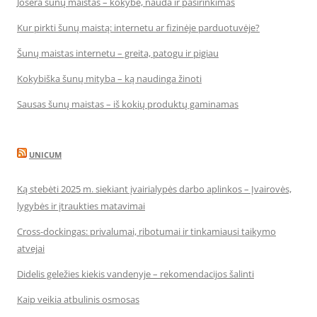
Josera šunų maistas – kokybė, nauda ir pasirinkimas
Kur pirkti šunų maistą: internetu ar fizinėje parduotuvėje?
Šunų maistas internetu – greita, patogu ir pigiau
Kokybiška šunų mityba – ką naudinga žinoti
Sausas šunų maistas – iš kokių produktų gaminamas
UNICUM
Ką stebėti 2025 m. siekiant įvairialypės darbo aplinkos – Įvairovės,
lygybės ir įtraukties matavimai
Cross-dockingas: privalumai, ribotumai ir tinkamiausi taikymo
atvejai
Didelis geležies kiekis vandenyje – rekomendacijos šalinti
Kaip veikia atbulinis osmosas