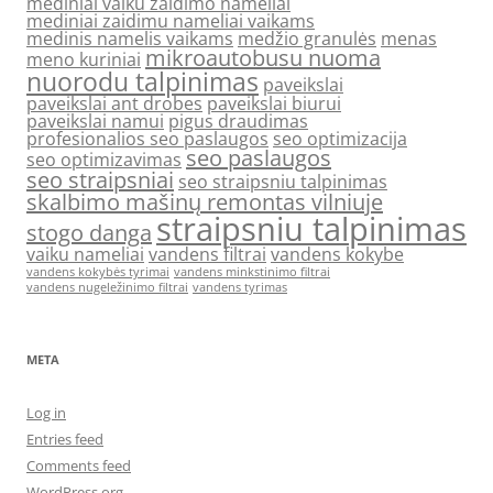
mediniai vaiku zaidimo nameliai
mediniai zaidimu nameliai vaikams
medinis namelis vaikams
medžio granulės
menas
mikroautobusu nuoma
meno kuriniai
nuorodu talpinimas
paveikslai
paveikslai ant drobes
paveikslai biurui
paveikslai namui
pigus draudimas
profesionalios seo paslaugos
seo optimizacija
seo paslaugos
seo optimizavimas
seo straipsniai
seo straipsniu talpinimas
skalbimo mašinų remontas vilniuje
straipsniu talpinimas
stogo danga
vaiku nameliai
vandens filtrai
vandens kokybe
vandens kokybės tyrimai
vandens minkstinimo filtrai
vandens nugeležinimo filtrai
vandens tyrimas
META
Log in
Entries feed
Comments feed
WordPress.org