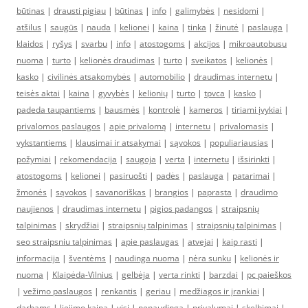
būtinas
|
drausti pigiau
|
būtinas
|
info
|
galimybės
|
nesidomi
|
atšilus
|
saugūs
|
nauda
|
kelionei
|
kaina
|
tinka
|
žinutė
|
paslauga
|
klaidos
|
ryšys
|
svarbu
|
info
|
atostogoms
|
akcijos
|
mikroautobusu
nuoma
|
turto
|
kelionės draudimas
|
turto
|
sveikatos
|
kelionės
|
kasko
|
civilinės atsakomybės
|
automobilio
|
draudimas internetu
|
teisės aktai
|
kaina
|
gyvybės
|
kelionių
|
turto
|
tpvca
|
kasko
|
padeda taupantiems
|
bausmės
|
kontrolė
|
kameros
|
tiriami įvykiai
|
privalomos paslaugos
|
apie privalomą
|
internetu
|
privalomasis
|
vykstantiems
|
klausimai ir atsakymai
|
sąvokos
|
populiariausias
|
požymiai
|
rekomendacija
|
saugoja
|
verta
|
internetu
|
išsirinkti
|
atostogoms
|
kelionei
|
pasiruošti
|
padės
|
paslauga
|
patarimai
|
žmonės
|
sąvokos
|
savanoriškas
|
brangios
|
paprasta
|
draudimo
naujienos
|
draudimas internetu
|
pigios padangos
|
straipsnių
talpinimas
|
skrydžiai
|
straipsnių talpinimas
|
straipsnių talpinimas
|
seo straipsniu talpinimas
|
apie paslaugas
|
atvejai
|
kaip rasti
|
informacija
|
šventėms
|
naudinga nuoma
|
nėra sunku
|
kelionės ir
nuoma
|
Klaipėda-Vilnius
|
gelbėja
|
verta rinkti
|
barzdai
|
pc paieškos
|
vežimo paslaugos
|
renkantis
|
geriau
|
medžiagos ir įrankiai
|
darbams
|
liejimo kaina
|
visi
|
nenaudinga
|
privalumai
|
skelbimai
|