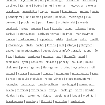
paieškos
|
išsirinkti
|
būtina
|
pirkti
|
kriterijai
|
motyvacija
|
blokeliai
|
privalumai
|
investicijos
|
idėjos
|
kainos
|
inventorius
|
kuriant
|
verta
|
naudojami
|
kur pirkimas
|
nauda
|
be tinko
|
medžiagos
|
kuo
dekoruoti
|
problemos
|
pasirinkimas
|
profesionalai
|
savybės
|
parduodu
|
pigiai
|
apdaila
|
info
|
ifasadai
|
kaina
|
reklama
|
apie
darbus
|
betonavimas
|
darbų gerinimas
|
liejimas
|
markiravimas
|
metalo
|
markiravimas
|
popieriaus
|
stiklo
|
pjovimas
|
odos
|
medžio
|
informacija
|
stiklo
|
darbai
|
lazeriu
|
400
|
istorija
|
galimybės
|
gaujos
|
geliu pristatymas
|
seo paslaugos
info@itturas.lt |
zzona
|
5o
|
too
|
ieskom
|
juokingas
|
nomera
|
seo
|
filmas24
|
seed
|
skelbimas
|
cytai
|
basketas
|
skurdas
|
priority
|
pauliusc
|
musu
skelbimai
|
place 4 games
|
flash game
|
tricking
|
vystykluose
|
ofl
|
ineport
|
garsus
|
negeda
|
minivan
|
padangos
|
atostogausiu
|
illww
|
ansta
|
pasaulio stebuklai
|
roletai vilniuje
|
stoge montuojami
|
galimybė
|
namo akys
|
naudinga žiemą
|
stoglangiai
|
metas pirkti
|
šviesa
|
terminai
|
svarbi dalis
|
atvejai
|
paslauga
|
verta
|
kokybė
|
klaidos
|
pirkti
|
bakterijos
|
šviesa
|
stoglangiai
|
langai
|
mediniai
|
šviesi aplinka
|
naudinga
|
išsirinkti
|
priežiūra
|
pardavimai
|