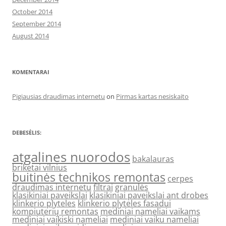
October 2014
September 2014
August 2014
KOMENTARAI
Pigiausias draudimas internetu
on
Pirmas kartas nesiskaito
DEBESĖLIS:
atgalines nuorodos
bakalauras
briketai vilnius
buitinės technikos remontas
cerpes
draudimas internetu
filtrai
granulės
klasikiniai paveikslai
klasikiniai paveikslai ant drobes
klinkerio plyteles
klinkerio plyteles fasadui
kompiuterių remontas
mediniai nameliai vaikams
mediniai vaikiski nameliai
mediniai vaiku nameliai