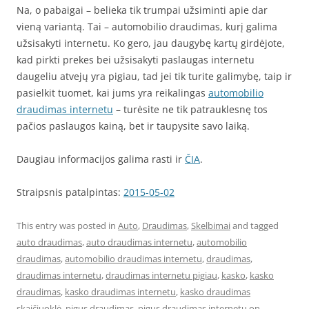
Na, o pabaigai – belieka tik trumpai užsiminti apie dar
vieną variantą. Tai – automobilio draudimas, kurį galima
užsisakyti internetu. Ko gero, jau daugybę kartų girdėjote,
kad pirkti prekes bei užsisakyti paslaugas internetu
daugeliu atvejų yra pigiau, tad jei tik turite galimybę, taip ir
pasielkit tuomet, kai jums yra reikalingas
automobilio
draudimas internetu
– turėsite ne tik patrauklesnę tos
pačios paslaugos kainą, bet ir taupysite savo laiką.
Daugiau informacijos galima rasti ir
ČIA
.
Straipsnis patalpintas:
2015-05-02
This entry was posted in
Auto
,
Draudimas
,
Skelbimai
and tagged
auto draudimas
,
auto draudimas internetu
,
automobilio
draudimas
,
automobilio draudimas internetu
,
draudimas
,
draudimas internetu
,
draudimas internetu pigiau
,
kasko
,
kasko
draudimas
,
kasko draudimas internetu
,
kasko draudimas
skaičiuoklė
,
pigus draudimas
,
pigus draudimas internetu
on