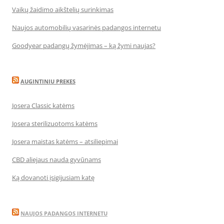
Vaikų žaidimo aikštelių surinkimas
Naujos automobilių vasarinės padangos internetu
Goodyear padangų žymėjimas – ką žymi naujas?
AUGINTINIU PREKES
Josera Classic katėms
Josera sterilizuotoms katėms
Josera maistas katėms – atsiliepimai
CBD aliejaus nauda gyvūnams
Ką dovanoti įsigijusiam katę
NAUJOS PADANGOS INTERNETU