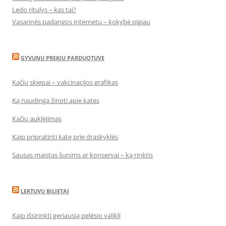
Ledo ritulys – kas tai?
Vasarinės padangos internetu – kokybė pigiau
GYVUNU PREKIU PARDUOTUVE
Kačių skiepai – vakcinacijos grafikas
Ką naudinga žinoti apie kates
Kačių auklėjimas
Kaip pripratinti katę prie draskyklės
Sausas maistas šunims ar konservai – ką rinktis
LEKTUVU BILIETAI
Kaip išsirinkti geriausią pelėsio valiklį