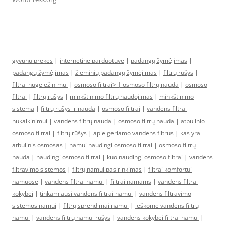
gyvunu prekes
|
internetine parduotuve
|
padangų žymėjimas
|
padangų žymėjimas
|
žieminių padangų žymėjimas
|
filtrų rūšys
|
filtrai nugeležinimui
|
osmoso filtrai> |
osmoso filtrų nauda
|
osmoso
filtrai
|
filtrų rūšys
|
minkštinimo filtrų naudojimas
|
minkštinimo
sistema
|
filtrų rūšys ir nauda
|
osmoso filtrai
|
vandens filtrai
nukalkinimui
|
vandens filtrų nauda
|
osmoso filtrų nauda
|
atbulinio
osmoso filtrai
|
filtrų rūšys
|
apie geriamo vandens filtrus
|
kas yra
atbulinis osmosas
|
namui naudingi osmoso filtrai
|
osmoso filtrų
nauda
|
naudingi osmoso filtrai
|
kuo naudingi osmoso filtrai
|
vandens
filtravimo sistemos
|
filtrų namui pasirinkimas
|
filtrai komfortui
namuose
|
vandens filtrai namui
|
filtrai namams
|
vandens filtrai
kokybei
|
tinkamiausi vandens filtrai namui
|
vandens filtravimo
sistemos namui
|
filtrų sprendimai namui
|
ieškome vandens filtrų
namui
|
vandens filtrų namui rūšys
|
vandens kokybei filtrai namui
|