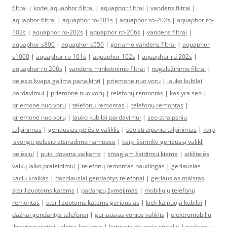
filtrai
|
kodel aquaphor filtrai
|
aquaphor filtrai
|
vandens filtrai
|
aquaphor filtrai
|
aquaphor ro-101s
|
aquaphor ro-202s
|
aquaphor ro-
102s
|
aquaphor ro-202s
|
aquaphor ro-206s
|
vandens filtrai
|
aquaphor s800
|
aquaphor s550
|
geriamo vandens filtrai
|
aquaphor
s1000
|
aquaphor ro 101s
|
aquaphor 102s
|
aquaphor ro 202s
|
aquaphor ro 206s
|
vandens minkstinimo filtrai
|
nugeležinimo filtrai
|
pelesio kvapa galima panaikinti
|
priemone nuo voru
|
lauko kubilai
pardavimui
|
priemonė nuo vorų
|
telefonų remontas
|
kas yra seo
|
priemone nuo voru
|
telefonų remontas
|
telefonų remontas
|
priemonė nuo vorų
|
lauko kubilai pardavimui
|
seo straipsniu
talpinimas
|
geriausias pelėsio valiklis
|
seo straipsniu talpinimas
|
kaip
isvengti pelesio atsiradimo namuose
|
kaip išsirinkti geriausią valiklį
pelėsiui
|
puiki dovana vaikams
|
smagiam žaidimui kieme
|
aikštelės
vaikų laiko praleidimui
|
telefonų remontas naudingas
|
geriausias
kaciu kraikas
|
dazniausiai gendantys telefonai
|
geriausias maistas
sterilizuotoms katėms
|
padangų žymėjimas
|
mobiliųjų telefonų
remontas
|
sterilizuotoms katėms geriausias
|
kiek kainuoja kubilai
|
dažnai gendantys telefonai
|
geriausias vonios valiklis
|
elektromobiliu
ikrovimo stoteliu pletra lietuvoje
|
lietuvoje daugeja stoteliu
|
padangų