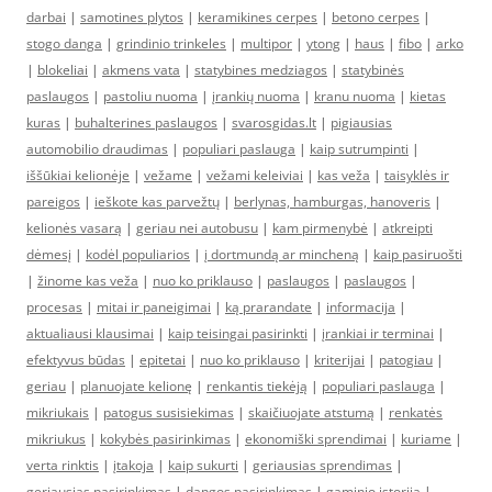
darbai
|
samotines plytos
|
keramikines cerpes
|
betono cerpes
|
stogo danga
|
grindinio trinkeles
|
multipor
|
ytong
|
haus
|
fibo
|
arko
|
blokeliai
|
akmens vata
|
statybines medziagos
|
statybinės
paslaugos
|
pastoliu nuoma
|
įrankių nuoma
|
kranu nuoma
|
kietas
kuras
|
buhalterines paslaugos
|
svarosgidas.lt
|
pigiausias
automobilio draudimas
|
populiari paslauga
|
kaip sutrumpinti
|
iššūkiai kelionėje
|
vežame
|
vežami keleiviai
|
kas veža
|
taisyklės ir
pareigos
|
ieškote kas parvežtų
|
berlynas, hamburgas, hanoveris
|
kelionės vasarą
|
geriau nei autobusu
|
kam pirmenybė
|
atkreipti
dėmesį
|
kodėl populiarios
|
į dortmundą ar mincheną
|
kaip pasiruošti
|
žinome kas veža
|
nuo ko priklauso
|
paslaugos
|
paslaugos
|
procesas
|
mitai ir paneigimai
|
ką prarandate
|
informacija
|
aktualiausi klausimai
|
kaip teisingai pasirinkti
|
įrankiai ir terminai
|
efektyvus būdas
|
epitetai
|
nuo ko priklauso
|
kriterijai
|
patogiau
|
geriau
|
planuojate kelionę
|
renkantis tiekėją
|
populiari paslauga
|
mikriukais
|
patogus susisiekimas
|
skaičiuojate atstumą
|
renkatės
mikriukus
|
kokybės pasirinkimas
|
ekonomiški sprendimai
|
kuriame
|
verta rinktis
|
įtakoja
|
kaip sukurti
|
geriausias sprendimas
|
geriausias pasirinkimas
|
dangos pasirinkimas
|
gaminio istorija
|