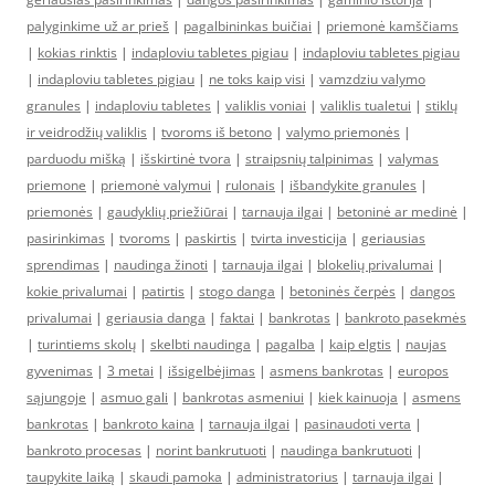
palyginkime už ar prieš
|
pagalbininkas buičiai
|
priemonė kamščiams
|
kokias rinktis
|
indaploviu tabletes pigiau
|
indaploviu tabletes pigiau
|
indaploviu tabletes pigiau
|
ne toks kaip visi
|
vamzdziu valymo
granules
|
indaploviu tabletes
|
valiklis voniai
|
valiklis tualetui
|
stiklų
ir veidrodžių valiklis
|
tvoroms iš betono
|
valymo priemonės
|
parduodu mišką
|
išskirtinė tvora
|
straipsnių talpinimas
|
valymas
priemone
|
priemonė valymui
|
rulonais
|
išbandykite granules
|
priemonės
|
gaudyklių priežiūrai
|
tarnauja ilgai
|
betoninė ar medinė
|
pasirinkimas
|
tvoroms
|
paskirtis
|
tvirta investicija
|
geriausias
sprendimas
|
naudinga žinoti
|
tarnauja ilgai
|
blokelių privalumai
|
kokie privalumai
|
patirtis
|
stogo danga
|
betoninės čerpės
|
dangos
privalumai
|
geriausia danga
|
faktai
|
bankrotas
|
bankroto pasekmės
|
turintiems skolų
|
skelbti naudinga
|
pagalba
|
kaip elgtis
|
naujas
gyvenimas
|
3 metai
|
išsigelbėjimas
|
asmens bankrotas
|
europos
sąjungoje
|
asmuo gali
|
bankrotas asmeniui
|
kiek kainuoja
|
asmens
bankrotas
|
bankroto kaina
|
tarnauja ilgai
|
pasinaudoti verta
|
bankroto procesas
|
norint bankrutuoti
|
naudinga bankrutuoti
|
taupykite laiką
|
skaudi pamoka
|
administratorius
|
tarnauja ilgai
|