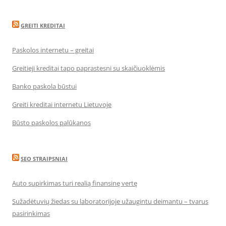
GREITI KREDITAI
Paskolos internetu – greitai
Greitieji kreditai tapo paprastesni su skaičiuoklėmis
Banko paskola būstui
Greiti kreditai internetu Lietuvoje
Būsto paskolos palūkanos
SEO STRAIPSNIAI
Auto supirkimas turi realią finansinę vertę
Sužadėtuvių žiedas su laboratorijoje užaugintu deimantu – tvarus
pasirinkimas