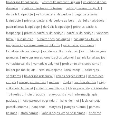
bakterijos kanalizacijai
|
kosmetika internetu pigiau
|
valentino dienos
dovanos
|
apatinis trikotazas moterims
|
bakterijoskanalizacijai.lt
|
darzelis klaipedoje
|
vaiku darzelis klaipedoje
|
pagalba tėvams
klaipėdoje
|
privatus darželis klaipėdoje gelbėja
|
darželis klaipėdoje
|
pasirinkimas klaipėdoje
|
darželis klaipėdoje
|
privatus darželis
klaipėdoje
|
privatus darželis klaipėdoje
|
darželis klaipėdoje
|
vandens
filtrai
|
nuo pelesio
|
buhalterines paslaugos
|
paslaugos vilniuje
|
naujiems ir probleminiams septikams
|
geriausios priemones
|
kanalizaciniai vandenys
|
vandens suliniu valymas
|
vamzdziu valymo
granules
|
mikrogranules kanalizacijos valymui
|
gelinis kanalizacijos
vamzdziu valiklis
|
vamzdziu valymui
|
probleminiams septikams
|
bakterijos maišeliais
|
retai naudojamai kanalizacijai
|
bakterijos
septikams
|
bakterijos priežiūrai
|
kokias cerpes rinktis
|
keramines
cerpes
|
malkų pardavimas
|
malkos
|
anglis
|
ko tikisi klientai
|
dujų
silikatiniai blokeliai
|
šiltinimo medžiagos
|
idėjos panaudojant trinkeles
|
trinkelės grindiniui puošia
|
statybos iš arko
|
informacija apie
paslaugą
|
kaip paruosti pagrinda trinkeliu klojimui
|
kiek kainuoja
pastoliu nuoma
|
naujienos
|
statybos
|
įrangos nuoma
|
pamatu
liejimas
|
stato namus
|
kanalizacijos kvapo naikinimas
|
griovimo