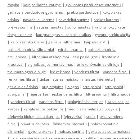
mityba
|
kaip perkant sutaupyti
|
gyvunams parduotuve internetu
|
geriausia parduotuve gyvunams
|
prekiu parduotuve
|
kokybiskas
edalas
|
pavadeliai katems
|
pavadeliai sunims
|
prekes katems
|
prekes sunims
|
sausas maistas
|
sunu maistas
|
kaip ismokyti kate
daryti i dezute
|
kuo ypatingas silikoninis kraikas
|
gyvunu prekiu akcija
|
kaip issirinkti kraika
|
geriausi siltnamiai
|
kaip issirinkti
|
polikarbonatiniai šiltnamiai
|
tvirti siltnamiai
|
polikarbonatiniai
atsiliepimai
|
šiltnamiai atsiliepimai
|
seo paslaugos
|
frontaliniai
krautuvai
|
signalizacijos montavimas
|
atliekų išvežimas vilniuje
|
traumatologas vilniuje
|
led reklama
|
vandens filtrai
|
vandens filtrai
|
renkamės filtrus
|
tinkamiausias maistas
|
maistas internetu
|
geriausias ėdalas
|
augintojams
|
blogas
|
straipsniai
|
straipsniai
|
straipsniai
|
fejerverkai
|
ieskantiems filtru
|
filtrai namui
|
filtru nauda
|
vandens filtrai
|
vandens filtrai
|
biologinės bakterijos
|
kanalizacijos
kvapas
|
kanalizacijos bakterijos
|
medinis namelis su ciuozykla
|
efektyvio biologinės bakterijos
|
fejerverkai
|
sodui
|
brita vandens
filtrai
|
privatus darzelis
|
šiltnamiai internetu
|
polikarbonatiniai
siltnamiai
|
gyvunu prekes
|
maistas sunims
|
geriausias sunu maistas
|
kaip issirinkti kraika
|
gelbsti gyvūnus nuo karščio
|
gyvūnų maudynės