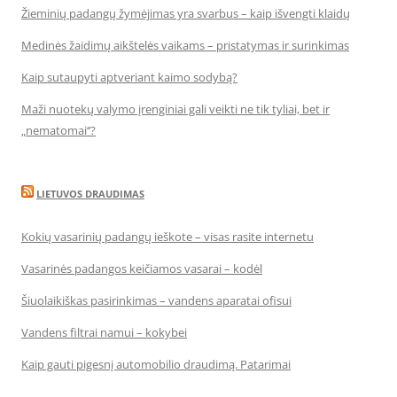
Žieminių padangų žymėjimas yra svarbus – kaip išvengti klaidų
Medinės žaidimų aikštelės vaikams – pristatymas ir surinkimas
Kaip sutaupyti aptveriant kaimo sodybą?
Maži nuotekų valymo įrenginiai gali veikti ne tik tyliai, bet ir
„nematomai‘‘?
LIETUVOS DRAUDIMAS
Kokių vasarinių padangų ieškote – visas rasite internetu
Vasarinės padangos keičiamos vasarai – kodėl
Šiuolaikiškas pasirinkimas – vandens aparatai ofisui
Vandens filtrai namui – kokybei
Kaip gauti pigesnį automobilio draudimą. Patarimai