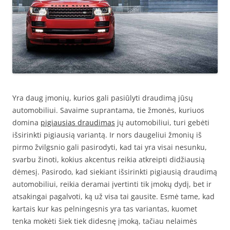
Yra daug įmonių, kurios gali pasiūlyti draudimą jūsų
automobiliui. Savaime suprantama, tie žmonės, kuriuos
domina
pigiausias draudimas
jų automobiliui, turi gebėti
išsirinkti pigiausią variantą. Ir nors daugeliui žmonių iš
pirmo žvilgsnio gali pasirodyti, kad tai yra visai nesunku,
svarbu žinoti, kokius akcentus reikia atkreipti didžiausią
dėmesį. Pasirodo, kad siekiant išsirinkti pigiausią draudimą
automobiliui, reikia deramai įvertinti tik įmokų dydį, bet ir
atsakingai pagalvoti, ką už visa tai gausite. Esmė tame, kad
kartais kur kas pelningesnis yra tas variantas, kuomet
tenka mokėti šiek tiek didesnę įmoką, tačiau nelaimės