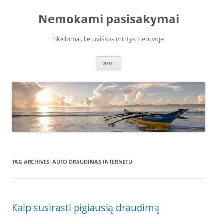
Skip
to
Nemokami pasisakymai
content
Skelbimai, lietuviškos mintys Lietuvoje
Menu
TAG ARCHIVES:
AUTO DRAUDIMAS INTERNETU
Kaip susirasti pigiausią draudimą