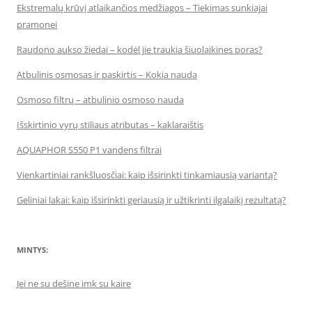
Ekstremalų krūvį atlaikančios medžiagos – Tiekimas sunkiajai
pramonei
Raudono aukso žiedai – kodėl jie traukia šiuolaikines poras?
Atbulinis osmosas ir paskirtis – Kokia nauda
Osmoso filtrų – atbulinio osmoso nauda
Išskirtinio vyrų stiliaus atributas – kaklaraištis
AQUAPHOR S550 P1 vandens filtrai
Vienkartiniai rankšluosčiai: kaip išsirinkti tinkamiausią variantą?
Geliniai lakai: kaip išsirinkti geriausią ir užtikrinti ilgalaikį rezultatą?
MINTYS:
Jei ne su dešine imk su kaire