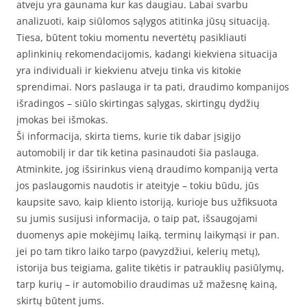
atveju yra gaunama kur kas daugiau. Labai svarbu
analizuoti, kaip siūlomos sąlygos atitinka jūsų situaciją.
Tiesa, būtent tokiu momentu nevertėtų pasikliauti
aplinkinių rekomendacijomis, kadangi kiekviena situacija
yra individuali ir kiekvienu atveju tinka vis kitokie
sprendimai. Nors paslauga ir ta pati, draudimo kompanijos
išradingos – siūlo skirtingas sąlygas, skirtingų dydžių
įmokas bei išmokas.
Ši informacija, skirta tiems, kurie tik dabar įsigijo
automobilį ir dar tik ketina pasinaudoti šia paslauga.
Atminkite, jog išsirinkus vieną draudimo kompaniją verta
jos paslaugomis naudotis ir ateityje – tokiu būdu, jūs
kaupsite savo, kaip kliento istoriją, kurioje bus užfiksuota
su jumis susijusi informacija, o taip pat, išsaugojami
duomenys apie mokėjimų laiką, terminų laikymąsi ir pan.
jei po tam tikro laiko tarpo (pavyzdžiui, kelerių metų),
istorija bus teigiama, galite tikėtis ir patrauklių pasiūlymų,
tarp kurių – ir automobilio draudimas už mažesnę kainą,
skirtų būtent jums.