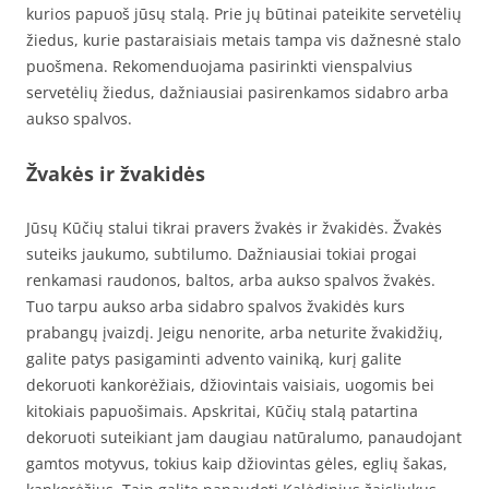
kurios papuoš jūsų stalą. Prie jų būtinai pateikite servetėlių
žiedus, kurie pastaraisiais metais tampa vis dažnesnė stalo
puošmena. Rekomenduojama pasirinkti vienspalvius
servetėlių žiedus, dažniausiai pasirenkamos sidabro arba
aukso spalvos.
Žvakės ir žvakidės
Jūsų Kūčių stalui tikrai pravers žvakės ir žvakidės. Žvakės
suteiks jaukumo, subtilumo. Dažniausiai tokiai progai
renkamasi raudonos, baltos, arba aukso spalvos žvakės.
Tuo tarpu aukso arba sidabro spalvos žvakidės kurs
prabangų įvaizdį. Jeigu nenorite, arba neturite žvakidžių,
galite patys pasigaminti advento vainiką, kurį galite
dekoruoti kankorėžiais, džiovintais vaisiais, uogomis bei
kitokiais papuošimais. Apskritai, Kūčių stalą patartina
dekoruoti suteikiant jam daugiau natūralumo, panaudojant
gamtos motyvus, tokius kaip džiovintas gėles, eglių šakas,