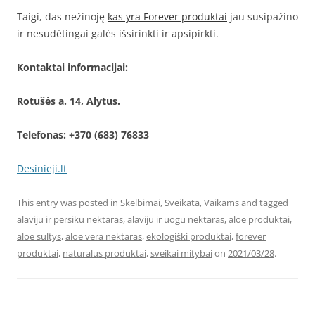
Taigi, das nežinoję
kas yra Forever produktai
jau susipažino
ir nesudėtingai galės išsirinkti ir apsipirkti.
Kontaktai informacijai:
Rotušės a. 14, Alytus.
Telefonas: +370 (683) 76833
Desinieji.lt
This entry was posted in
Skelbimai
,
Sveikata
,
Vaikams
and tagged
alaviju ir persiku nektaras
,
alaviju ir uogu nektaras
,
aloe produktai
,
aloe sultys
,
aloe vera nektaras
,
ekologiški produktai
,
forever
produktai
,
naturalus produktai
,
sveikai mitybai
on
2021/03/28
.