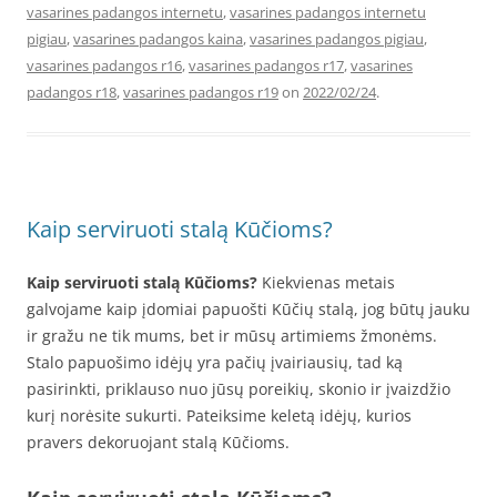
vasarines padangos internetu
,
vasarines padangos internetu
pigiau
,
vasarines padangos kaina
,
vasarines padangos pigiau
,
vasarines padangos r16
,
vasarines padangos r17
,
vasarines
padangos r18
,
vasarines padangos r19
on
2022/02/24
.
Kaip serviruoti stalą Kūčioms?
Kaip serviruoti stalą Kūčioms?
Kiekvienas metais
galvojame kaip įdomiai papuošti Kūčių stalą, jog būtų jauku
ir gražu ne tik mums, bet ir mūsų artimiems žmonėms.
Stalo papuošimo idėjų yra pačių įvairiausių, tad ką
pasirinkti, priklauso nuo jūsų poreikių, skonio ir įvaizdžio
kurį norėsite sukurti. Pateiksime keletą idėjų, kurios
pravers dekoruojant stalą Kūčioms.