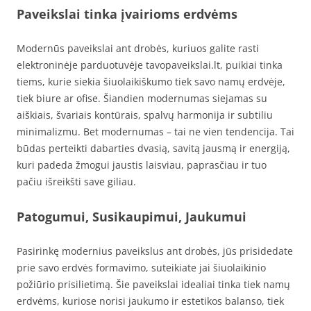
Paveikslai tinka įvairioms erdvėms
Modernūs paveikslai ant drobės, kuriuos galite rasti
elektroninėje parduotuvėje tavopaveikslai.lt, puikiai tinka
tiems, kurie siekia šiuolaikiškumo tiek savo namų erdvėje,
tiek biure ar ofise. Šiandien modernumas siejamas su
aiškiais, švariais kontūrais, spalvų harmonija ir subtiliu
minimalizmu. Bet modernumas – tai ne vien tendencija. Tai
būdas perteikti dabarties dvasią, savitą jausmą ir energiją,
kuri padeda žmogui jaustis laisviau, paprasčiau ir tuo
pačiu išreikšti save giliau.
Patogumui, Susikaupimui, Jaukumui
Pasirinkę modernius paveikslus ant drobės, jūs prisidedate
prie savo erdvės formavimo, suteikiate jai šiuolaikinio
požiūrio prisilietimą. Šie paveikslai idealiai tinka tiek namų
erdvėms, kuriose norisi jaukumo ir estetikos balanso, tiek