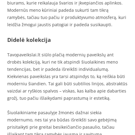
biurams, kurie reikalauja švarios ir įkvepiančios aplinkos.
Modernūs meno kūriniai padeda sukurti tam tikrą
ramybės, tačiau tuo pačiu ir produktyvumo atmosferą, kuri
leidžia žmogui jaustis patogiai ir padeda susikaupti.
Didelė kolekcija
Tavopaveikslai.lt siūlo plačią modernių paveikslų ant
drobės kolekciją, kuri ne tik atspindi šiuolaikines meno
tendencijas, bet ir padeda išreikšti individualumą.
Kiekvienas paveikslas yra tarsi atspindys to, ką reiškia būti
moderniu šiandien. Tai gali būti subtilios linijos, abstraktūs
vaizdai ar ryškios spalvos – viskas, kas kalba apie dabarties
grožį, tuo pačiu išlaikydami paprastumą ir estetiką.
Šiuolaikiniame pasaulyje žmonės dažnai siekia
modernumo, nes tai yra būdas išreikšti savo gebėjimą
prisitaikyti prie greitai besikeičiančio pasaulio, tačiau
išlaikant tam tikrą ramybės jausmą ir savitumą.