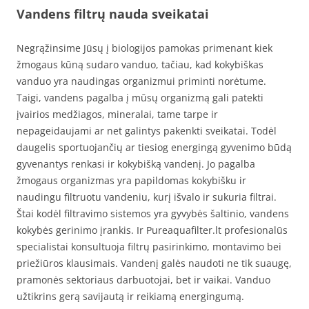
Vandens filtrų nauda sveikatai
Negrąžinsime Jūsų į biologijos pamokas primenant kiek
žmogaus kūną sudaro vanduo, tačiau, kad kokybiškas
vanduo yra naudingas organizmui priminti norėtume.
Taigi, vandens pagalba į mūsų organizmą gali patekti
įvairios medžiagos, mineralai, tame tarpe ir
nepageidaujami ar net galintys pakenkti sveikatai. Todėl
daugelis sportuojančių ar tiesiog energingą gyvenimo būdą
gyvenantys renkasi ir kokybišką vandenį. Jo pagalba
žmogaus organizmas yra papildomas kokybišku ir
naudingu filtruotu vandeniu, kurį išvalo ir sukuria filtrai.
Štai kodėl filtravimo sistemos yra gyvybės šaltinio, vandens
kokybės gerinimo įrankis. Ir Pureaquafilter.lt profesionalūs
specialistai konsultuoja filtrų pasirinkimo, montavimo bei
priežiūros klausimais. Vandenį galės naudoti ne tik suaugę,
pramonės sektoriaus darbuotojai, bet ir vaikai. Vanduo
užtikrins gerą savijautą ir reikiamą energingumą.