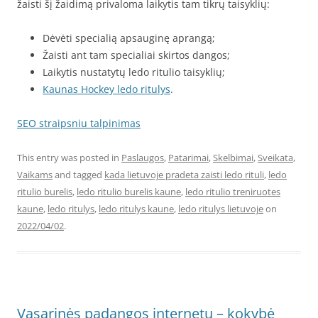
žaisti šį žaidimą privaloma laikytis tam tikrų taisyklių:
Dėvėti specialią apsauginę aprangą;
Žaisti ant tam specialiai skirtos dangos;
Laikytis nustatytų ledo ritulio taisyklių;
Kaunas Hockey ledo ritulys
.
SEO straipsniu talpinimas
This entry was posted in
Paslaugos
,
Patarimai
,
Skelbimai
,
Sveikata
,
Vaikams
and tagged
kada lietuvoje pradeta zaisti ledo rituli
,
ledo
ritulio burelis
,
ledo ritulio burelis kaune
,
ledo ritulio treniruotes
kaune
,
ledo ritulys
,
ledo ritulys kaune
,
ledo ritulys lietuvoje
on
2022/04/02
.
Vasarinės padangos internetu – kokybė