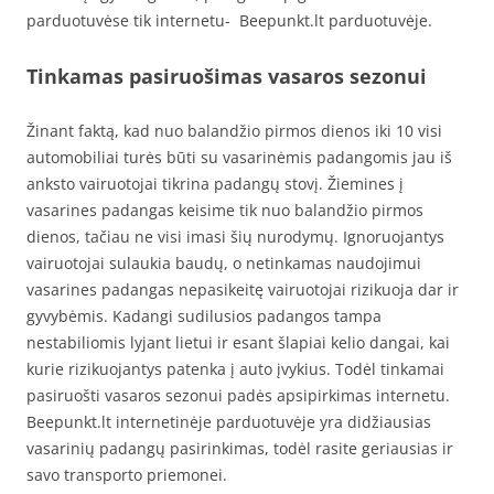
parduotuvėse tik internetu- Beepunkt.lt parduotuvėje.
Tinkamas pasiruošimas vasaros sezonui
Žinant faktą, kad nuo balandžio pirmos dienos iki 10 visi
automobiliai turės būti su vasarinėmis padangomis jau iš
anksto vairuotojai tikrina padangų stovį. Žiemines į
vasarines padangas keisime tik nuo balandžio pirmos
dienos, tačiau ne visi imasi šių nurodymų. Ignoruojantys
vairuotojai sulaukia baudų, o netinkamas naudojimui
vasarines padangas nepasikeitę vairuotojai rizikuoja dar ir
gyvybėmis. Kadangi sudilusios padangos tampa
nestabiliomis lyjant lietui ir esant šlapiai kelio dangai, kai
kurie rizikuojantys patenka į auto įvykius. Todėl tinkamai
pasiruošti vasaros sezonui padės apsipirkimas internetu.
Beepunkt.lt internetinėje parduotuvėje yra didžiausias
vasarinių padangų pasirinkimas, todėl rasite geriausias ir
savo transporto priemonei.