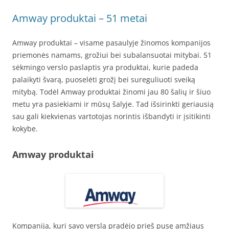
Amway produktai – 51 metai
Amway produktai – visame pasaulyje žinomos kompanijos
priemonės namams, grožiui bei subalansuotai mitybai. 51
sėkmingo verslo paslaptis yra produktai, kurie padeda
palaikyti švarą, puoselėti grožį bei sureguliuoti sveiką
mitybą. Todėl Amway produktai žinomi jau 80 šalių ir šiuo
metu yra pasiekiami ir mūsų šalyje. Tad išsirinkti geriausią
sau gali kiekvienas vartotojas norintis išbandyti ir įsitikinti
kokybe.
Amway produktai
Kompanija, kuri savo verslą pradėjo prieš pusę amžiaus