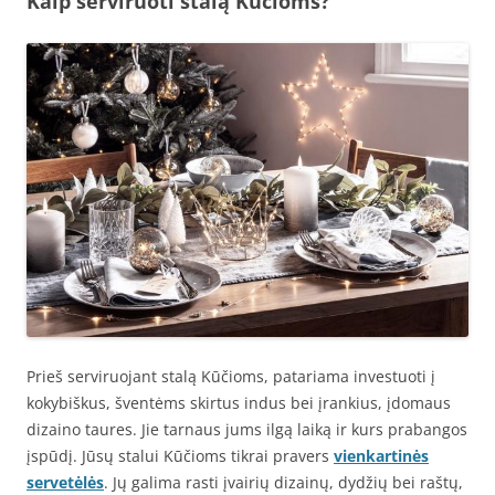
Kaip serviruoti stalą Kūčioms?
Prieš serviruojant stalą Kūčioms, patariama investuoti į
kokybiškus, šventėms skirtus indus bei įrankius, įdomaus
dizaino taures. Jie tarnaus jums ilgą laiką ir kurs prabangos
įspūdį. Jūsų stalui Kūčioms tikrai pravers
vienkartinės
servetėlės
. Jų galima rasti įvairių dizainų, dydžių bei raštų,