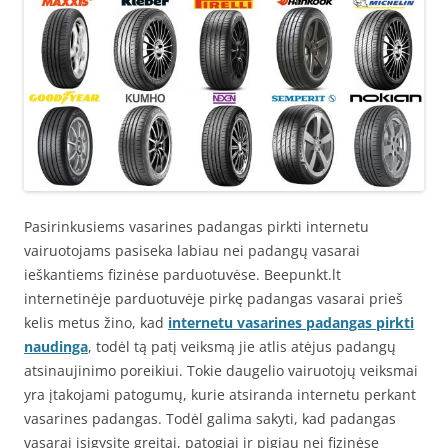
Pasirinkusiems vasarines padangas pirkti internetu
vairuotojams pasiseka labiau nei padangų vasarai
ieškantiems fizinėse parduotuvėse. Beepunkt.lt
internetinėje parduotuvėje pirkę padangas vasarai prieš
kelis metus žino, kad
internetu vasarines padangas pirkti
naudinga
, todėl tą patį veiksmą jie atlis atėjus padangų
atsinaujinimo poreikiui. Tokie daugelio vairuotojų veiksmai
yra įtakojami patogumų, kurie atsiranda internetu perkant
vasarines padangas. Todėl galima sakyti, kad padangas
vasarai įsigysite greitai, patogiai ir pigiau nei fizinėse