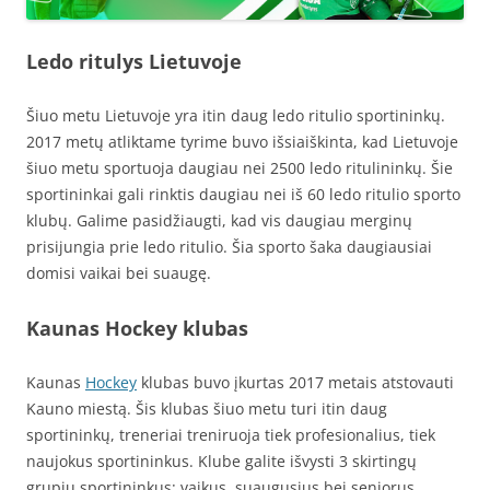
Ledo ritulys Lietuvoje
Šiuo metu Lietuvoje yra itin daug ledo ritulio sportininkų.
2017 metų atliktame tyrime buvo išsiaiškinta, kad Lietuvoje
šiuo metu sportuoja daugiau nei 2500 ledo ritulininkų. Šie
sportininkai gali rinktis daugiau nei iš 60 ledo ritulio sporto
klubų. Galime pasidžiaugti, kad vis daugiau merginų
prisijungia prie ledo ritulio. Šia sporto šaka daugiausiai
domisi vaikai bei suaugę.
Kaunas Hockey klubas
Kaunas
Hockey
klubas buvo įkurtas 2017 metais atstovauti
Kauno miestą. Šis klubas šiuo metu turi itin daug
sportininkų, treneriai treniruoja tiek profesionalius, tiek
naujokus sportininkus. Klube galite išvysti 3 skirtingų
grupių sportininkus: vaikus, suaugusius bei senjorus.