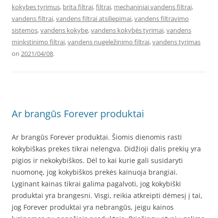
kokybes tyrimus
,
brita filtrai
,
filtrai
,
mechaniniai vandens filtrai
,
vandens filtrai
,
vandens filtrai atsiliepimai
,
vandens filtravimo
sistemos
,
vandens kokybe
,
vandens kokybės tyrimai
,
vandens
minkstinimo filtrai
,
vandens nugeležinimo filtrai
,
vandens tyrimas
on
2021/04/08
.
Ar brangūs Forever produktai
Ar brangūs Forever produktai. Šiomis dienomis rasti
kokybiškas prekes tikrai nelengva. Didžioji dalis prekių yra
pigios ir nekokybiškos. Dėl to kai kurie gali susidaryti
nuomonę, jog kokybiškos prekės kainuoja brangiai.
Lyginant kainas tikrai galima pagalvoti, jog kokybiški
produktai yra brangesni. Visgi, reikia atkreipti dėmesį į tai,
jog Forever produktai yra nebrangūs, jeigu kainos