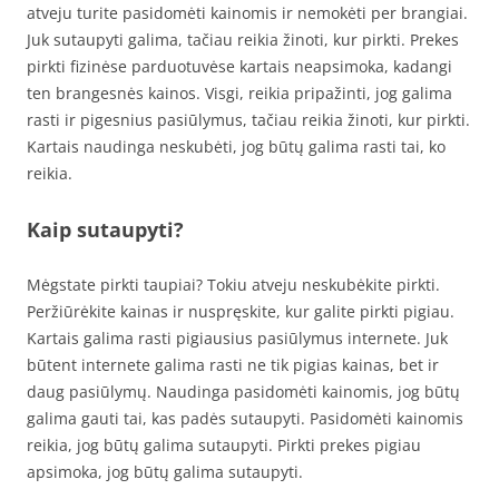
atveju turite pasidomėti kainomis ir nemokėti per brangiai.
Juk sutaupyti galima, tačiau reikia žinoti, kur pirkti. Prekes
pirkti fizinėse parduotuvėse kartais neapsimoka, kadangi
ten brangesnės kainos. Visgi, reikia pripažinti, jog galima
rasti ir pigesnius pasiūlymus, tačiau reikia žinoti, kur pirkti.
Kartais naudinga neskubėti, jog būtų galima rasti tai, ko
reikia.
Kaip sutaupyti?
Mėgstate pirkti taupiai? Tokiu atveju neskubėkite pirkti.
Peržiūrėkite kainas ir nuspręskite, kur galite pirkti pigiau.
Kartais galima rasti pigiausius pasiūlymus internete. Juk
būtent internete galima rasti ne tik pigias kainas, bet ir
daug pasiūlymų. Naudinga pasidomėti kainomis, jog būtų
galima gauti tai, kas padės sutaupyti. Pasidomėti kainomis
reikia, jog būtų galima sutaupyti. Pirkti prekes pigiau
apsimoka, jog būtų galima sutaupyti.