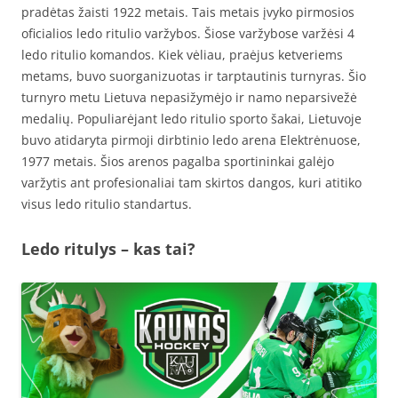
pradėtas žaisti 1922 metais. Tais metais įvyko pirmosios
oficialios ledo ritulio varžybos. Šiose varžybose varžėsi 4
ledo ritulio komandos. Kiek vėliau, praėjus ketveriems
metams, buvo suorganizuotas ir tarptautinis turnyras. Šio
turnyro metu Lietuva nepasižymėjo ir namo neparsivežė
medalių. Populiarėjant ledo ritulio sporto šakai, Lietuvoje
buvo atidaryta pirmoji dirbtinio ledo arena Elektrėnuose,
1977 metais. Šios arenos pagalba sportininkai galėjo
varžytis ant profesionaliai tam skirtos dangos, kuri atitiko
visus ledo ritulio standartus.
Ledo ritulys – kas tai?