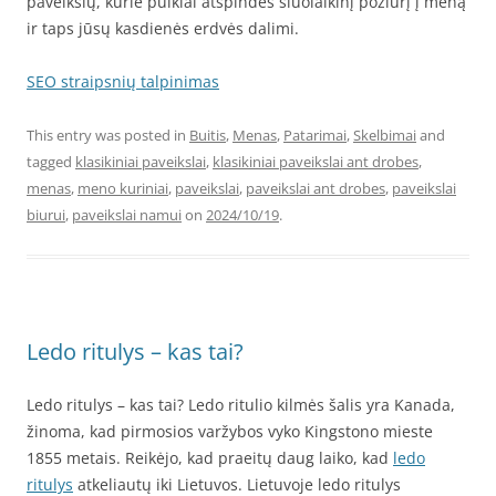
paveikslų, kurie puikiai atspindės šiuolaikinį požiūrį į meną
ir taps jūsų kasdienės erdvės dalimi.
SEO straipsnių talpinimas
This entry was posted in
Buitis
,
Menas
,
Patarimai
,
Skelbimai
and
tagged
klasikiniai paveikslai
,
klasikiniai paveikslai ant drobes
,
menas
,
meno kuriniai
,
paveikslai
,
paveikslai ant drobes
,
paveikslai
biurui
,
paveikslai namui
on
2024/10/19
.
Ledo ritulys – kas tai?
Ledo ritulys – kas tai? Ledo ritulio kilmės šalis yra Kanada,
žinoma, kad pirmosios varžybos vyko Kingstono mieste
1855 metais. Reikėjo, kad praeitų daug laiko, kad
ledo
ritulys
atkeliautų iki Lietuvos. Lietuvoje ledo ritulys