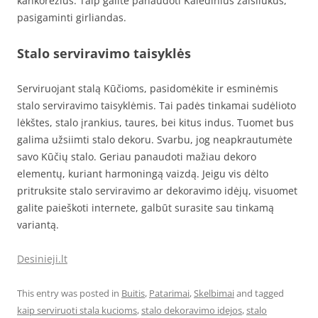
kankorėžius. Taip galite panaudoti Kalėdinius žaisliukus,
pasigaminti girliandas.
Stalo serviravimo taisyklės
Serviruojant stalą Kūčioms, pasidomėkite ir esminėmis
stalo serviravimo taisyklėmis. Tai padės tinkamai sudėlioto
lėkštes, stalo įrankius, taures, bei kitus indus. Tuomet bus
galima užsiimti stalo dekoru. Svarbu, jog neapkrautumėte
savo Kūčių stalo. Geriau panaudoti mažiau dekoro
elementų, kuriant harmoningą vaizdą. Jeigu vis dėlto
pritruksite stalo serviravimo ar dekoravimo idėjų, visuomet
galite paieškoti internete, galbūt surasite sau tinkamą
variantą.
Desinieji.lt
This entry was posted in
Buitis
,
Patarimai
,
Skelbimai
and tagged
kaip serviruoti stala kucioms
,
stalo dekoravimo idejos
,
stalo