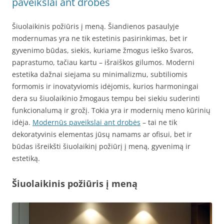
paveikslai ant drobės
Šiuolaikinis požiūris į meną. Šiandienos pasaulyje
modernumas yra ne tik estetinis pasirinkimas, bet ir
gyvenimo būdas, siekis, kuriame žmogus ieško švaros,
paprastumo, tačiau kartu – išraiškos gilumos. Moderni
estetika dažnai siejama su minimalizmu, subtiliomis
formomis ir inovatyviomis idėjomis, kurios harmoningai
dera su šiuolaikinio žmogaus tempu bei siekiu suderinti
funkcionalumą ir grožį. Tokia yra ir modernių meno kūrinių
idėja.
Modernūs paveikslai ant drobės
– tai ne tik
dekoratyvinis elementas jūsų namams ar ofisui, bet ir
būdas išreikšti šiuolaikinį požiūrį į meną, gyvenimą ir
estetiką.
Šiuolaikinis požiūris į meną