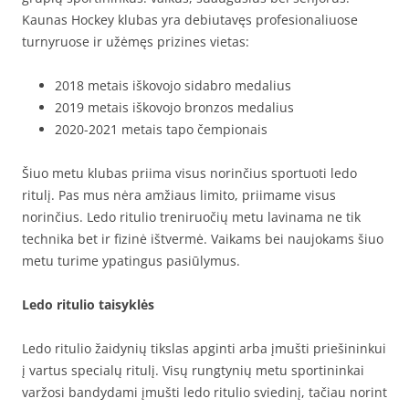
Kaunas Hockey klubas yra debiutavęs profesionaliuose
turnyruose ir užėmęs prizines vietas:
2018 metais iškovojo sidabro medalius
2019 metais iškovojo bronzos medalius
2020-2021 metais tapo čempionais
Šiuo metu klubas priima visus norinčius sportuoti ledo
ritulį. Pas mus nėra amžiaus limito, priimame visus
norinčius. Ledo ritulio treniruočių metu lavinama ne tik
technika bet ir fizinė ištvermė. Vaikams bei naujokams šiuo
metu turime ypatingus pasiūlymus.
Ledo ritulio taisyklės
Ledo ritulio žaidynių tikslas apginti arba įmušti priešininkui
į vartus specialų ritulį. Visų rungtynių metu sportininkai
varžosi bandydami įmušti ledo ritulio sviedinį, tačiau norint