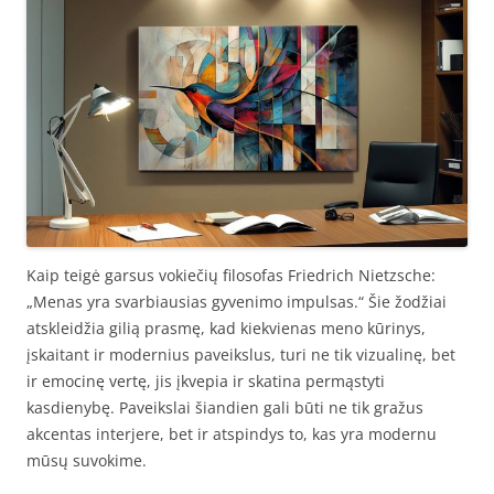
Kaip teigė garsus vokiečių filosofas Friedrich Nietzsche:
„Menas yra svarbiausias gyvenimo impulsas.“ Šie žodžiai
atskleidžia gilią prasmę, kad kiekvienas meno kūrinys,
įskaitant ir modernius paveikslus, turi ne tik vizualinę, bet
ir emocinę vertę, jis įkvepia ir skatina permąstyti
kasdienybę. Paveikslai šiandien gali būti ne tik gražus
akcentas interjere, bet ir atspindys to, kas yra modernu
mūsų suvokime.