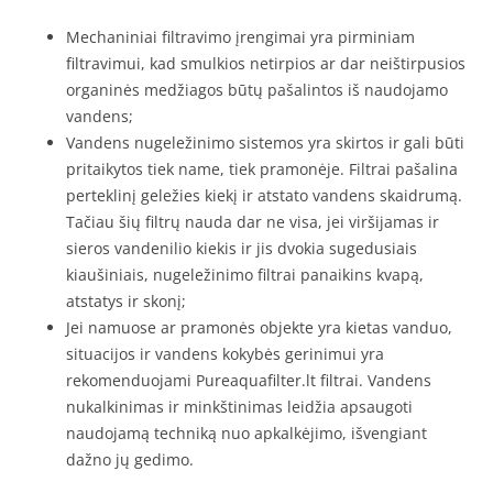
Mechaniniai filtravimo įrengimai yra pirminiam
filtravimui, kad smulkios netirpios ar dar neištirpusios
organinės medžiagos būtų pašalintos iš naudojamo
vandens;
Vandens nugeležinimo sistemos yra skirtos ir gali būti
pritaikytos tiek name, tiek pramonėje. Filtrai pašalina
perteklinį geležies kiekį ir atstato vandens skaidrumą.
Tačiau šių filtrų nauda dar ne visa, jei viršijamas ir
sieros vandenilio kiekis ir jis dvokia sugedusiais
kiaušiniais, nugeležinimo filtrai panaikins kvapą,
atstatys ir skonį;
Jei namuose ar pramonės objekte yra kietas vanduo,
situacijos ir vandens kokybės gerinimui yra
rekomenduojami Pureaquafilter.lt filtrai. Vandens
nukalkinimas ir minkštinimas leidžia apsaugoti
naudojamą techniką nuo apkalkėjimo, išvengiant
dažno jų gedimo.