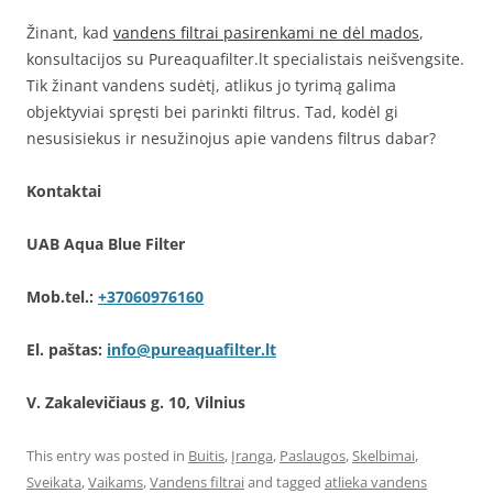
Žinant, kad
vandens filtrai pasirenkami ne dėl mados
,
konsultacijos su Pureaquafilter.lt specialistais neišvengsite.
Tik žinant vandens sudėtį, atlikus jo tyrimą galima
objektyviai spręsti bei parinkti filtrus. Tad, kodėl gi
nesusisiekus ir nesužinojus apie vandens filtrus dabar?
Kontaktai
UAB Aqua Blue Filter
Mob.tel.:
+37060976160
El. paštas:
info@pureaquafilter.lt
V. Zakalevičiaus g. 10, Vilnius
This entry was posted in
Buitis
,
Įranga
,
Paslaugos
,
Skelbimai
,
Sveikata
,
Vaikams
,
Vandens filtrai
and tagged
atlieka vandens