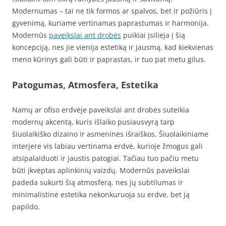
Modernumas – tai ne tik formos ar spalvos, bet ir požiūris į
gyvenimą, kuriame vertinamas paprastumas ir harmonija.
Modernūs
paveikslai ant drobės
puikiai įsilieja į šią
koncepciją, nes jie vienija estetiką ir jausmą, kad kiekvienas
meno kūrinys gali būti ir paprastas, ir tuo pat metu gilus.
Patogumas, Atmosfera, Estetika
Namų ar ofiso erdvėje paveikslai ant drobės suteikia
modernų akcentą, kuris išlaiko pusiausvyrą tarp
šiuolaikiško dizaino ir asmeninės išraiškos. Šiuolaikiniame
interjere vis labiau vertinama erdvė, kurioje žmogus gali
atsipalaiduoti ir jaustis patogiai. Tačiau tuo pačiu metu
būti įkvėptas aplinkinių vaizdų. Modernūs paveikslai
padeda sukurti šią atmosferą, nes jų subtilumas ir
minimalistinė estetika nekonkuruoja su erdve, bet ją
papildo.