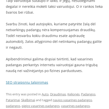
Taip vairuotojai sutaupo ir laiko, ir jėgų, nesudeginami
degalai ir nereikia mokėti taksi vairuotojui. O ir rankos lieka
švarios bei rūbai.
Svarbu žinoti, kad autoįvykis, kuriame patyrėte žalą dėl
netvarkingų padangų nėra kompensuojamas draudikų.
Todėl nesvarbu kokiu draudimu esate apdraudę
automobilį, žalos atlyginimo dėl netinkamų padangų galite
ir negauti.
Apibendrinimui galima drąsiai tvirtinti, kad vasarines
padangas perkantys internetu vairuotojai gauna trigubą
naudą nei važinėjantys po fizines parduotuves.
SEO straipsniu talpinimas
This entry was posted in
Auto
,
Draudimas
,
Kelionės
,
Padangos
,
Patarimai
,
Skelbimai
and tagged
naujos vasarines padangos
,
padangos
,
pigios vasarines padangos
,
vasarines padangos
,