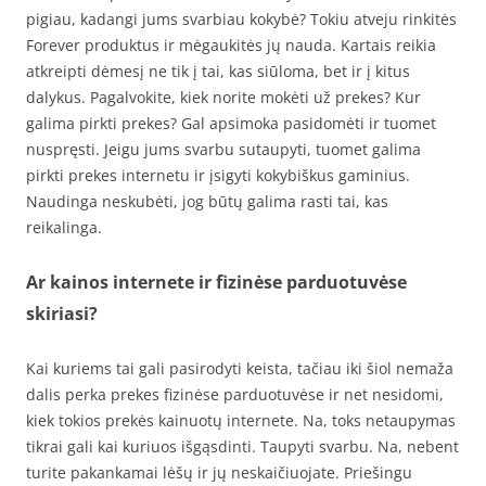
pigiau, kadangi jums svarbiau kokybė? Tokiu atveju rinkitės
Forever produktus ir mėgaukitės jų nauda. Kartais reikia
atkreipti dėmesį ne tik į tai, kas siūloma, bet ir į kitus
dalykus. Pagalvokite, kiek norite mokėti už prekes? Kur
galima pirkti prekes? Gal apsimoka pasidomėti ir tuomet
nuspręsti. Jeigu jums svarbu sutaupyti, tuomet galima
pirkti prekes internetu ir įsigyti kokybiškus gaminius.
Naudinga neskubėti, jog būtų galima rasti tai, kas
reikalinga.
Ar kainos internete ir fizinėse parduotuvėse
skiriasi?
Kai kuriems tai gali pasirodyti keista, tačiau iki šiol nemaža
dalis perka prekes fizinėse parduotuvėse ir net nesidomi,
kiek tokios prekės kainuotų internete. Na, toks netaupymas
tikrai gali kai kuriuos išgąsdinti. Taupyti svarbu. Na, nebent
turite pakankamai lėšų ir jų neskaičiuojate. Priešingu