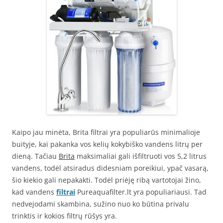
Kaipo jau minėta, Brita filtrai yra populiarūs minimalioje
buityje, kai pakanka vos kelių kokybiško vandens litrų per
dieną. Tačiau
Brita
maksimaliai gali išfiltruoti vos 5,2 litrus
vandens, todėl atsiradus didesniam poreikiui, ypač vasarą,
šio kiekio gali nepakakti. Todėl priėję ribą vartotojai žino,
kad vandens
filtrai
Pureaquafilter.lt yra populiariausi. Tad
nedvejodami skambina, sužino nuo ko būtina privalu
trinktis ir kokios filtrų rūšys yra.