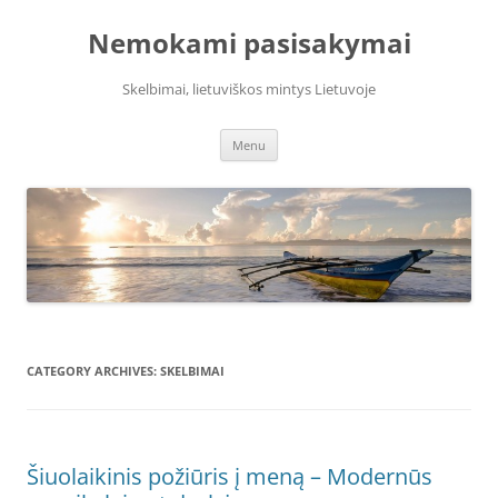
Skip
to
Nemokami pasisakymai
content
Skelbimai, lietuviškos mintys Lietuvoje
Menu
CATEGORY ARCHIVES:
SKELBIMAI
Šiuolaikinis požiūris į meną – Modernūs