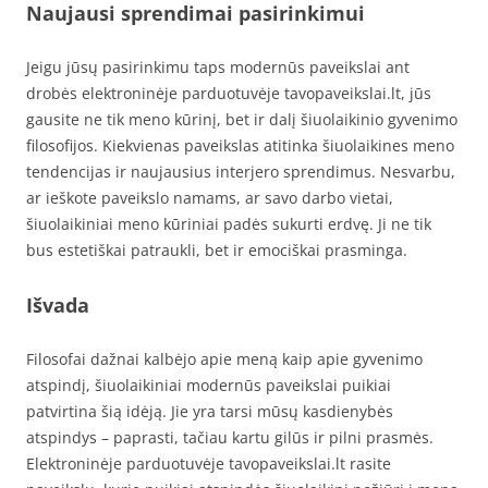
Naujausi sprendimai pasirinkimui
Jeigu jūsų pasirinkimu taps modernūs paveikslai ant
drobės elektroninėje parduotuvėje tavopaveikslai.lt, jūs
gausite ne tik meno kūrinį, bet ir dalį šiuolaikinio gyvenimo
filosofijos. Kiekvienas paveikslas atitinka šiuolaikines meno
tendencijas ir naujausius interjero sprendimus. Nesvarbu,
ar ieškote paveikslo namams, ar savo darbo vietai,
šiuolaikiniai meno kūriniai padės sukurti erdvę. Ji ne tik
bus estetiškai patraukli, bet ir emociškai prasminga.
Išvada
Filosofai dažnai kalbėjo apie meną kaip apie gyvenimo
atspindį, šiuolaikiniai modernūs paveikslai puikiai
patvirtina šią idėją. Jie yra tarsi mūsų kasdienybės
atspindys – paprasti, tačiau kartu gilūs ir pilni prasmės.
Elektroninėje parduotuvėje tavopaveikslai.lt rasite