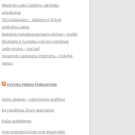
Medinės vaikų žaidimo aikštelės
privalumai
SEO paslaugos – reklama ir fizinei
prekybos vietai
Bakterijų kanalizacijai kaina skiriasi – kodėl
Ekologija ir nuotekų valymo įrenginiai
Ledo ritulys – kas tai?
Vasarinės padangos internetu – kokybė
pigiau
GYVUNU PREKIU PARDUOTUVE
Kačių skiepai – vakcinacijos grafikas
Ką naudinga žinoti apie kates
Kačių auklėjimas
Kaip pripratinti katę prie draskyklės