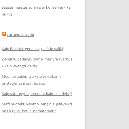
Sausas maistas šunims ar konservai – ką
rinktis
LEKTUVU BILIETAI
Kaip išsirinkti geriausią pelėsio valiklį
Žieminių padangų žymėjimas yra svarbus
– kaip išvengti klaidų
Medinės žaidimų aikštelės vaikams –
pristatymas ir surinkimas
Kaip sutaupyti aptveriant kaimo sodybą?
Maži nuotekų valymo įrenginiai gali veikti
ne tik tyliai, bet ir „nematomai‘‘?