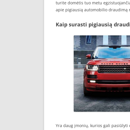
turite domėtis tuo metu egzistuojančia
apie pigiausią automobilio draudimą r
Kaip surasti pigiausią drau
Yra daug įmonių, kurios gali pasiūlyt