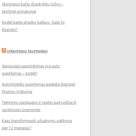
Skirtingos kačių draskyklių rūšys –
skirtingi privalumai
Kodėl katės drasko baldus - kaip to
išvengti?
STRAIPSNIU TALPINIMUI
Geriausias pasirinkimas yra auto
supirkimas – kodėl?
Automobilių supirkimas padeda išspręsti
finansų trūkumą
Tekinimo paslaugos ir realūs pavyzdžiai iš
sunkiosios pramonės
Kaip transformuoti užsakymų valdymą
per 12 mėnesių?