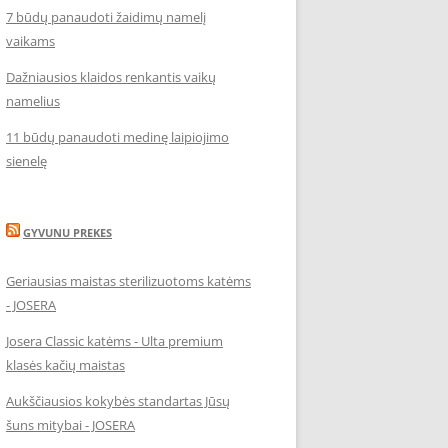
7 būdų panaudoti žaidimų namelį
vaikams
Dažniausios klaidos renkantis vaikų
namelius
11 būdų panaudoti medinę laipiojimo
sienelę
GYVUNU PREKES
Geriausias maistas sterilizuotoms katėms
- JOSERA
Josera Classic katėms - Ulta premium
klasės kačių maistas
Aukščiausios kokybės standartas Jūsų
šuns mitybai - JOSERA