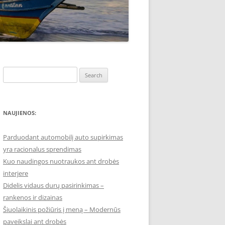
Search
for:
NAUJIENOS:
Parduodant automobilį auto supirkimas
yra racionalus sprendimas
Kuo naudingos nuotraukos ant drobės
interjere
Didelis vidaus durų pasirinkimas –
rankenos ir dizainas
Šiuolaikinis požiūris į meną – Modernūs
paveikslai ant drobės