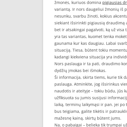
žmonės, kuriuos domina
pigiausias d
variantą. Ir nors daugeliui žmonių iš pi
nesunku, svarbu žinoti, kokius akcentu
siekiant išsirinkti pigiausią draudimą 
bet ir atsakingai pagalvoti, ką už visa
yra tas variantas, kuomet tenka mokėti
gaunama kur kas daugiau. Labai svarbu
situaciją. Tiesa, būtent tokiu moment
kadangi kiekviena situacija yra individ
Nors paslauga ir ta pati, draudimo kom
dydžių įmokas bei išmokas.
Ši informacija, skirta tiems, kurie tik 
paslauga. Atminkite, jog išsirinkus v
naudotis ir ateityje – tokiu būdu, jūs k
užfiksuota su jumis susijusi informac
laiką, terminų laikymąsi ir pan. jei po 
bus teigiama, galite tikėtis ir patrau
mažesnę kainą, skirtų būtent jums.
Na, o pabaigai – belieka tik trumpai u