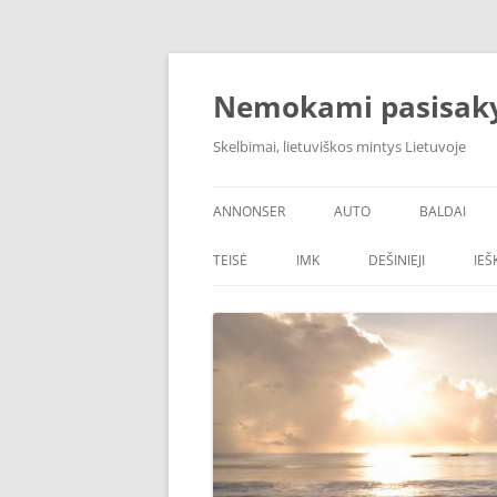
Skip
to
content
Nemokami pasisak
Skelbimai, lietuviškos mintys Lietuvoje
ANNONSER
AUTO
BALDAI
TEISĖ
IMK
DEŠINIEJI
IE