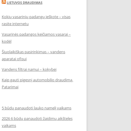
LIETUVOS DRAUDIMAS
Kokių vasarinių padangų ieškote – visas
rasite internetu
Vasarinės padangos keičiamos vasarai –
kodėl
Šiuolaikiškas pasirinkimas – vandens
aparatai ofisui
Vandens filtrai namui – kokybei
Kaip gauti pigesnį automobilio draudimą.
Patarimai
5 būdų panaudoti lauko namelį vaikams
2026 6 būdų panaudoti žaidimų aikšteles
vaikams