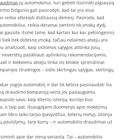
raudimas
jų automobiliui, turi gebėti išsirinkti pigiausią
rmo žvilgsnio gali pasirodyti, kad tai yra visai
s reikia atkreipti didžiausią dėmesį. Pasirodo, kad
automobiliui, reikia deramai įvertinti tik įmokų dydį,
 tai gausite. Esmė tame, kad kartais kur kas pelningesnis
 šiek tiek didesnę įmoką, tačiau nelaimės atveju yra
 analizuoti, kaip siūlomos sąlygos atitinka jūsų
u nevertėtų pasikliauti aplinkinių rekomendacijomis,
uali ir kiekvienu atveju tinka vis kitokie sprendimai.
panijos išradingos – siūlo skirtingas sąlygas, skirtingų
dabar įsigijo automobilį ir dar tik ketina pasinaudoti šia
ieną draudimo kompaniją verta jos paslaugomis
aupsite savo, kaip kliento istoriją, kurioje bus
ija, o taip pat, išsaugojami duomenys apie mokėjimų
tam tikro laiko tarpo (pavyzdžiui, kelerių metų), istorija
klių pasiūlymų, tarp kurių – ir automobilio draudimas už
žsiminti apie dar vieną variantą. Tai – automobilio