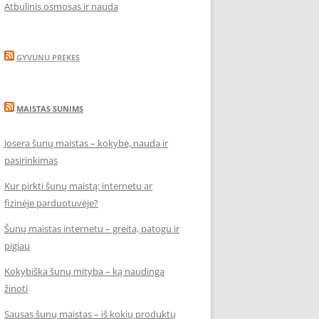
Atbulinis osmosas ir nauda
GYVUNU PREKES
MAISTAS SUNIMS
Josera šunų maistas – kokybė, nauda ir
pasirinkimas
Kur pirkti šunų maistą: internetu ar
fizinėje parduotuvėje?
Šunų maistas internetu – greita, patogu ir
pigiau
Kokybiška šunų mityba – ką naudinga
žinoti
Sausas šunų maistas – iš kokių produktų