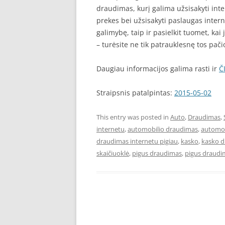
draudimas, kurį galima užsisakyti inte
prekes bei užsisakyti paslaugas interne
galimybę, taip ir pasielkit tuomet, kai
– turėsite ne tik patrauklesnę tos pači
Daugiau informacijos galima rasti ir
Č
Straipsnis patalpintas:
2015-05-02
This entry was posted in
Auto
,
Draudimas
,
internetu
,
automobilio draudimas
,
automob
draudimas internetu pigiau
,
kasko
,
kasko 
skaičiuoklė
,
pigus draudimas
,
pigus draudi