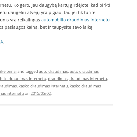
rnetu. Ko gero, jau daugybę kartų girdėjote, kad pirkti
tu daugeliu atvejų yra pigiau, tad jei tik turite
 jums yra reikalingas
automobilio draudimas internetu
os paslaugos kainą, bet ir taupysite savo laiką.
IA
.
Skelbimai
and tagged
auto draudimas
,
auto draudimas
ilio draudimas internetu
,
draudimas
,
draudimas internetu
,
draudimas
,
kasko draudimas internetu
,
kasko draudimas
mas internetu
on
2015/05/02
.