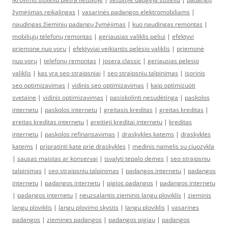
žymėjimas reikalingas
|
vasarinės padangos elektromobiliams
|
naudingas žieminių padangų žymėjimas
|
kuo naudingas remontas
|
mobiliųjų telefonų remontas
|
geriausias valiklis peliui
|
efektyvi
priemone nuo voru
|
efektyviai veikiantis pelėsio valiklis
|
priemonė
nuo vorų
|
telefonų remontas
|
josera classic
|
geriausias pelesio
valiklis
|
kas yra seo straipsniai
|
seo straipsniu talpinimas
|
isorinis
seo optimizavimas
|
vidinis seo optimizavimas
|
kaip optimizuoti
svetaine
|
vidinis optimizavimas
|
pasiskolinti nesudėtinga
|
paskolos
internetu
|
paskolos internetu
|
greitasis kreditas
|
greitas kreditas
|
greitas kreditas internetu
|
greitieji kreditai internetu
|
kreditas
internetu
|
paskolos refinansavimas
|
draskykles katems
|
draskykles
katems
|
pripratinti kate prie draskykles
|
medinis namelis su ciuozykla
|
sausas maistas ar konservai
|
isvalyti tepalo demes
|
seo straipsniu
talpinimas
|
seo straipsniu talpinimas
|
padangos internetu
|
padangos
internetu
|
padangos internetu
|
pigios padangos
|
padangos internetu
|
padangos internetu
|
neuzsalantis zieminis langu ploviklis
|
zieminis
langu ploviklis
|
langu plovimo skystis
|
langu ploviklis
|
vasarines
padangos
|
ziemines padangos
|
padangos pigiau
|
padangos