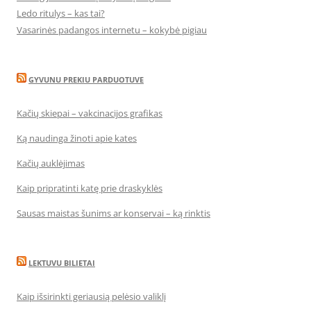
Ledo ritulys – kas tai?
Vasarinės padangos internetu – kokybė pigiau
GYVUNU PREKIU PARDUOTUVE
Kačių skiepai – vakcinacijos grafikas
Ką naudinga žinoti apie kates
Kačių auklėjimas
Kaip pripratinti katę prie draskyklės
Sausas maistas šunims ar konservai – ką rinktis
LEKTUVU BILIETAI
Kaip išsirinkti geriausią pelėsio valiklį