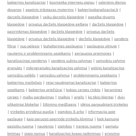
bakterijos kanalizacijai
|
kosmetika internetu pigiau
|
valentino dienos
dovanos
|
apatinis trikotazas moterims
|
bakterijoskanalizacijai.lt
|
darzelis klaipedoje
|
vaiku darzelis klaipedoje
|
pagalba tėvams
klaipėdoje
|
privatus darželis klaipėdoje gelbėja
|
darželis klaipėdoje
|
pasirinkimas klaipėdoje
|
darželis klaipėdoje
|
privatus darželis
klaipėdoje
|
privatus darželis klaipėdoje
|
darželis klaipėdoje
|
vandens
filtrai
|
nuo pelesio
|
buhalterines paslaugos
|
paslaugos vilniuje
|
naujiems ir probleminiams septikams
|
geriausios priemones
|
kanalizaciniai vandenys
|
vandens suliniu valymas
|
vamzdziu valymo
granules
|
mikrogranules kanalizacijos valymui
|
gelinis kanalizacijos
vamzdziu valiklis
|
vamzdziu valymui
|
probleminiams septikams
|
bakterijos maišeliais
|
retai naudojamai kanalizacijai
|
bakterijos
septikams
|
bakterijos priežiūrai
|
kokias cerpes rinktis
|
keramines
cerpes
|
malkų pardavimas
|
malkos
|
anglis
|
ko tikisi klientai
|
dujų
silikatiniai blokeliai
|
šiltinimo medžiagos
|
idėjos panaudojant trinkeles
|
trinkelės grindiniui puošia
|
statybos iš arko
|
informacija apie
paslaugą
|
kaip paruosti pagrinda trinkeliu klojimui
|
kiek kainuoja
pastoliu nuoma
|
naujienos
|
statybos
|
įrangos nuoma
|
pamatu
liejimas
|
stato namus
|
kanalizacijos kvapo naikinimas
|
griovimo