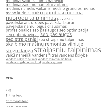
mediniai vaiku zaidimo nameliai
mediniai zaidimu nameliai vaikams
medinis namelis vaikams
medžio granulės
menas
mikroautobusu nuoma
meno kuriniai
nuorodu talpinimas
paveikslai
paveikslai ant drobes
paveikslai biurui
paveikslai namui
pigus draudimas
profesionalios seo paslaugos
seo optimizacija
seo paslaugos
seo optimizavimas
seo straipsniai
seo straipsniu talpinimas
skalbimo mašinų remontas vilniuje
straipsniu talpinimas
stogo danga
vaiku nameliai
vandens filtrai
vandens kokybe
vandens kokybės tyrimai
vandens minkstinimo filtrai
vandens nugeležinimo filtrai
vandens tyrimas
META
Log in
Entries feed
Comments feed
WordPress.org