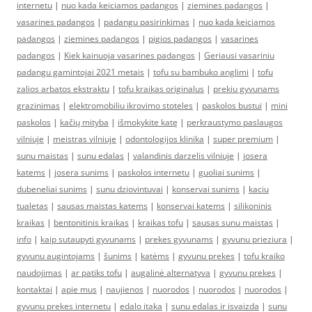
internetu
|
nuo kada keiciamos padangos
|
ziemines padangos
|
vasarines padangos
|
padangu pasirinkimas
|
nuo kada keiciamos
padangos
|
ziemines padangos
|
pigios padangos
|
vasarines
padangos
|
Kiek kainuoja vasarines padangos
|
Geriausi vasariniu
padangu gamintojai 2021 metais
|
tofu su bambuko anglimi
|
tofu
zalios arbatos ekstraktu
|
tofu kraikas originalus
|
prekiu gyvunams
grazinimas
|
elektromobiliu ikrovimo stoteles
|
paskolos bustui
|
mini
paskolos
|
kačių mityba
|
išmokykite katę
|
perkraustymo paslaugos
vilniuje
|
meistras vilniuje
|
odontologijos klinika
|
super premium
|
sunu maistas
|
sunu edalas
|
valandinis darzelis vilniuje
|
josera
katems
|
josera sunims
|
paskolos internetu
|
guoliai sunims
|
dubeneliai sunims
|
sunu dziovintuvai
|
konservai sunims
|
kaciu
tualetas
|
sausas maistas katems
|
konservai katems
|
silikoninis
kraikas
|
bentonitinis kraikas
|
kraikas tofu
|
sausas sunu maistas
|
info
|
kaip sutaupyti gyvunams
|
prekes gyvunams
|
gyvunu prieziura
|
gyvunu augintojams
|
šunims
|
katėms
|
gyvunu prekes
|
tofu kraiko
naudojimas
|
ar patiks tofu
|
augalinė alternatyva
|
gyvunu prekes
|
kontaktai
|
apie mus
|
naujienos
|
nuorodos
|
nuorodos
|
nuorodos
|
gyvunu prekes internetu
|
edalo itaka
|
sunu edalas ir isvaizda
|
sunu