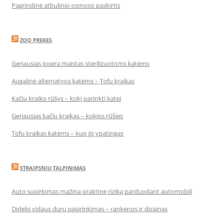
Pagrindinė atbulinio osmoso paskirtis
ZOO PREKES
Geriausias Josera maistas sterilizuotoms katėms
Augalinė alternatyva katėms – Tofu kraikas
Kačių kraiko rūšys – kokį parinkti katei
Geriausias kačių kraikas – kokios rūšies
Tofu kraikas katėms – kuo jis ypatingas
STRAIPSNIŲ TALPINIMAS
Auto supirkimas mažina praktinę riziką parduodant automobilį
Didelis vidaus durų pasirinkimas – rankenos ir dizainas