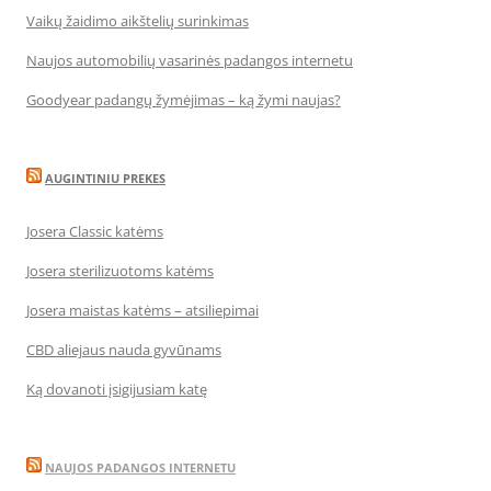
Vaikų žaidimo aikštelių surinkimas
Naujos automobilių vasarinės padangos internetu
Goodyear padangų žymėjimas – ką žymi naujas?
AUGINTINIU PREKES
Josera Classic katėms
Josera sterilizuotoms katėms
Josera maistas katėms – atsiliepimai
CBD aliejaus nauda gyvūnams
Ką dovanoti įsigijusiam katę
NAUJOS PADANGOS INTERNETU