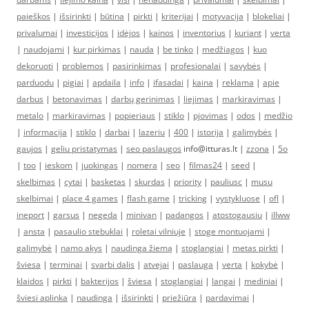
paieškos
|
išsirinkti
|
būtina
|
pirkti
|
kriterijai
|
motyvacija
|
blokeliai
|
privalumai
|
investicijos
|
idėjos
|
kainos
|
inventorius
|
kuriant
|
verta
|
naudojami
|
kur pirkimas
|
nauda
|
be tinko
|
medžiagos
|
kuo
dekoruoti
|
problemos
|
pasirinkimas
|
profesionalai
|
savybės
|
parduodu
|
pigiai
|
apdaila
|
info
|
ifasadai
|
kaina
|
reklama
|
apie
darbus
|
betonavimas
|
darbų gerinimas
|
liejimas
|
markiravimas
|
metalo
|
markiravimas
|
popieriaus
|
stiklo
|
pjovimas
|
odos
|
medžio
|
informacija
|
stiklo
|
darbai
|
lazeriu
|
400
|
istorija
|
galimybės
|
gaujos
|
geliu pristatymas
|
seo paslaugos
info@itturas.lt |
zzona
|
5o
|
too
|
ieskom
|
juokingas
|
nomera
|
seo
|
filmas24
|
seed
|
skelbimas
|
cytai
|
basketas
|
skurdas
|
priority
|
pauliusc
|
musu
skelbimai
|
place 4 games
|
flash game
|
tricking
|
vystykluose
|
ofl
|
ineport
|
garsus
|
negeda
|
minivan
|
padangos
|
atostogausiu
|
illww
|
ansta
|
pasaulio stebuklai
|
roletai vilniuje
|
stoge montuojami
|
galimybė
|
namo akys
|
naudinga žiemą
|
stoglangiai
|
metas pirkti
|
šviesa
|
terminai
|
svarbi dalis
|
atvejai
|
paslauga
|
verta
|
kokybė
|
klaidos
|
pirkti
|
bakterijos
|
šviesa
|
stoglangiai
|
langai
|
mediniai
|
šviesi aplinka
|
naudinga
|
išsirinkti
|
priežiūra
|
pardavimai
|