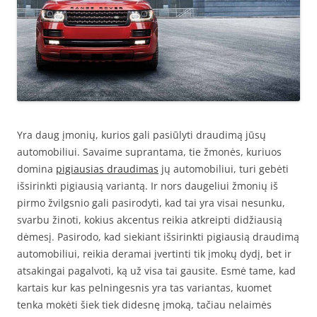
Yra daug įmonių, kurios gali pasiūlyti draudimą jūsų
automobiliui. Savaime suprantama, tie žmonės, kuriuos
domina
pigiausias draudimas
jų automobiliui, turi gebėti
išsirinkti pigiausią variantą. Ir nors daugeliui žmonių iš
pirmo žvilgsnio gali pasirodyti, kad tai yra visai nesunku,
svarbu žinoti, kokius akcentus reikia atkreipti didžiausią
dėmesį. Pasirodo, kad siekiant išsirinkti pigiausią draudimą
automobiliui, reikia deramai įvertinti tik įmokų dydį, bet ir
atsakingai pagalvoti, ką už visa tai gausite. Esmė tame, kad
kartais kur kas pelningesnis yra tas variantas, kuomet
tenka mokėti šiek tiek didesnę įmoką, tačiau nelaimės