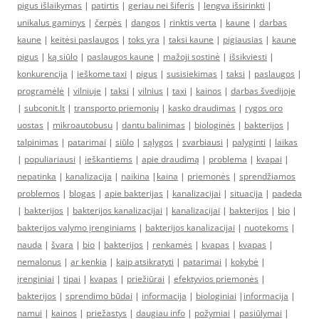
pigus išlaikymas
|
patirtis
|
geriau nei šiferis
|
lengva išsirinkti
|
unikalus gaminys
|
čerpės
|
dangos
|
rinktis verta
|
kaune
|
darbas
kaune
|
keitėsi paslaugos
|
toks yra
|
taksi kaune
|
pigiausias
|
kaune
pigus
|
ką siūlo
|
paslaugos kaune
|
mažoji sostinė
|
išsikviesti
|
konkurencija
|
ieškome taxi
|
pigus
|
susisiekimas
|
taksi
|
paslaugos
|
programėlė
|
vilniuje
|
taksi
|
vilnius
|
taxi
|
kainos
|
darbas švedijoje
|
subconit.lt
|
transporto priemonių
|
kasko draudimas
|
rygos oro
uostas
|
mikroautobusu
|
dantu balinimas
|
biologinės
|
bakterijos
|
talpinimas
|
patarimai
|
siūlo
|
sąlygos
|
svarbiausi
|
palyginti
|
laikas
|
populiariausi
|
ieškantiems
|
apie draudimą
|
problema
|
kvapai
|
nepatinka
|
kanalizacija
|
naikina
|
kaina
|
priemonės
|
sprendžiamos
problemos
|
blogas
|
apie bakterijas
|
kanalizacijai
|
situacija
|
padeda
|
bakterijos
|
bakterijos kanalizacijai
|
kanalizacijai
|
bakterijos
|
bio
|
bakterijos valymo įrenginiams
|
bakterijos kanalizacijai
|
nuotekoms
|
nauda
|
švara
|
bio
|
bakterijos
|
renkamės
|
kvapas
|
kvapas
|
nemalonus
|
ar kenkia
|
kaip atsikratyti
|
patarimai
|
kokybė
|
įrenginiai
|
tipai
|
kvapas
|
priežiūrai
|
efektyvios priemonės
|
bakterijos
|
sprendimo būdai
|
informacija
|
biologiniai
|
informacija
|
namui
|
kainos
|
priežastys
|
daugiau info
|
požymiai
|
pasiūlymai
|