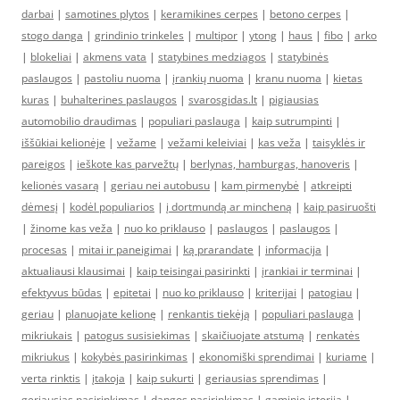
darbai
|
samotines plytos
|
keramikines cerpes
|
betono cerpes
|
stogo danga
|
grindinio trinkeles
|
multipor
|
ytong
|
haus
|
fibo
|
arko
|
blokeliai
|
akmens vata
|
statybines medziagos
|
statybinės
paslaugos
|
pastoliu nuoma
|
įrankių nuoma
|
kranu nuoma
|
kietas
kuras
|
buhalterines paslaugos
|
svarosgidas.lt
|
pigiausias
automobilio draudimas
|
populiari paslauga
|
kaip sutrumpinti
|
iššūkiai kelionėje
|
vežame
|
vežami keleiviai
|
kas veža
|
taisyklės ir
pareigos
|
ieškote kas parvežtų
|
berlynas, hamburgas, hanoveris
|
kelionės vasarą
|
geriau nei autobusu
|
kam pirmenybė
|
atkreipti
dėmesį
|
kodėl populiarios
|
į dortmundą ar mincheną
|
kaip pasiruošti
|
žinome kas veža
|
nuo ko priklauso
|
paslaugos
|
paslaugos
|
procesas
|
mitai ir paneigimai
|
ką prarandate
|
informacija
|
aktualiausi klausimai
|
kaip teisingai pasirinkti
|
įrankiai ir terminai
|
efektyvus būdas
|
epitetai
|
nuo ko priklauso
|
kriterijai
|
patogiau
|
geriau
|
planuojate kelionę
|
renkantis tiekėją
|
populiari paslauga
|
mikriukais
|
patogus susisiekimas
|
skaičiuojate atstumą
|
renkatės
mikriukus
|
kokybės pasirinkimas
|
ekonomiški sprendimai
|
kuriame
|
verta rinktis
|
įtakoja
|
kaip sukurti
|
geriausias sprendimas
|
geriausias pasirinkimas
|
dangos pasirinkimas
|
gaminio istorija
|