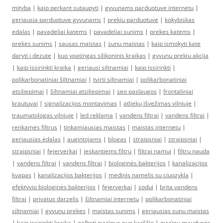
mityba
|
kaip perkant sutaupyti
|
gyvunams parduotuve internetu
|
geriausia parduotuve gyvunams
|
prekiu parduotuve
|
kokybiskas
edalas
|
pavadeliai katems
|
pavadeliai sunims
|
prekes katems
|
prekes sunims
|
sausas maistas
|
sunu maistas
|
kaip ismokyti kate
daryti i dezute
|
kuo ypatingas silikoninis kraikas
|
gyvunu prekiu akcija
|
kaip issirinkti kraika
|
geriausi siltnamiai
|
kaip issirinkti
|
polikarbonatiniai šiltnamiai
|
tvirti siltnamiai
|
polikarbonatiniai
atsiliepimai
|
šiltnamiai atsiliepimai
|
seo paslaugos
|
frontaliniai
krautuvai
|
signalizacijos montavimas
|
atliekų išvežimas vilniuje
|
traumatologas vilniuje
|
led reklama
|
vandens filtrai
|
vandens filtrai
|
renkamės filtrus
|
tinkamiausias maistas
|
maistas internetu
|
geriausias ėdalas
|
augintojams
|
blogas
|
straipsniai
|
straipsniai
|
straipsniai
|
fejerverkai
|
ieskantiems filtru
|
filtrai namui
|
filtru nauda
|
vandens filtrai
|
vandens filtrai
|
biologinės bakterijos
|
kanalizacijos
kvapas
|
kanalizacijos bakterijos
|
medinis namelis su ciuozykla
|
efektyvio biologinės bakterijos
|
fejerverkai
|
sodui
|
brita vandens
filtrai
|
privatus darzelis
|
šiltnamiai internetu
|
polikarbonatiniai
siltnamiai
|
gyvunu prekes
|
maistas sunims
|
geriausias sunu maistas
|
kaip issirinkti kraika
|
gelbsti gyvūnus nuo karščio
|
gyvūnų maudynės