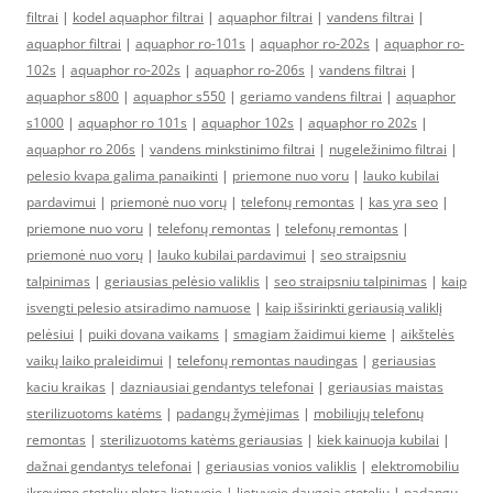
filtrai
|
kodel aquaphor filtrai
|
aquaphor filtrai
|
vandens filtrai
|
aquaphor filtrai
|
aquaphor ro-101s
|
aquaphor ro-202s
|
aquaphor ro-
102s
|
aquaphor ro-202s
|
aquaphor ro-206s
|
vandens filtrai
|
aquaphor s800
|
aquaphor s550
|
geriamo vandens filtrai
|
aquaphor
s1000
|
aquaphor ro 101s
|
aquaphor 102s
|
aquaphor ro 202s
|
aquaphor ro 206s
|
vandens minkstinimo filtrai
|
nugeležinimo filtrai
|
pelesio kvapa galima panaikinti
|
priemone nuo voru
|
lauko kubilai
pardavimui
|
priemonė nuo vorų
|
telefonų remontas
|
kas yra seo
|
priemone nuo voru
|
telefonų remontas
|
telefonų remontas
|
priemonė nuo vorų
|
lauko kubilai pardavimui
|
seo straipsniu
talpinimas
|
geriausias pelėsio valiklis
|
seo straipsniu talpinimas
|
kaip
isvengti pelesio atsiradimo namuose
|
kaip išsirinkti geriausią valiklį
pelėsiui
|
puiki dovana vaikams
|
smagiam žaidimui kieme
|
aikštelės
vaikų laiko praleidimui
|
telefonų remontas naudingas
|
geriausias
kaciu kraikas
|
dazniausiai gendantys telefonai
|
geriausias maistas
sterilizuotoms katėms
|
padangų žymėjimas
|
mobiliųjų telefonų
remontas
|
sterilizuotoms katėms geriausias
|
kiek kainuoja kubilai
|
dažnai gendantys telefonai
|
geriausias vonios valiklis
|
elektromobiliu
ikrovimo stoteliu pletra lietuvoje
|
lietuvoje daugeja stoteliu
|
padangų