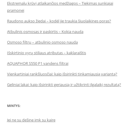
Ekstremalų krūvį atlaikančios medžiagos – Tiekimas sunkiajai
pramonei
Raudono aukso žiedai – kodėl jie traukia šiuolaikines poras?
Atbulinis osmosas ir paskirtis – Kokia nauda
Osmoso filtrų – atbulinio osmoso nauda
Išskirtinio vyrų stiliaus atributas – kaklaraištis
AQUAPHOR S550 P1 vandens filtrai
Vienkartiniai rankšluosčiai: kaip išsirinkti tinkamiausią variantą?
Geliniai lakai: kaip išsirinkti geriausią ir užtikrinti ilgalaikį rezultatą?
MINTYS:
Jei ne su dešine imk su kaire