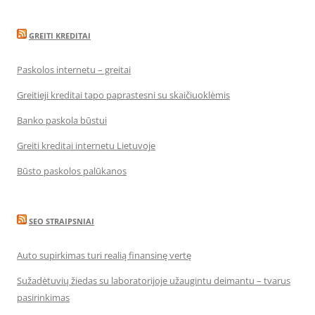
GREITI KREDITAI
Paskolos internetu – greitai
Greitieji kreditai tapo paprastesni su skaičiuoklėmis
Banko paskola būstui
Greiti kreditai internetu Lietuvoje
Būsto paskolos palūkanos
SEO STRAIPSNIAI
Auto supirkimas turi realią finansinę vertę
Sužadėtuvių žiedas su laboratorijoje užaugintu deimantu – tvarus
pasirinkimas