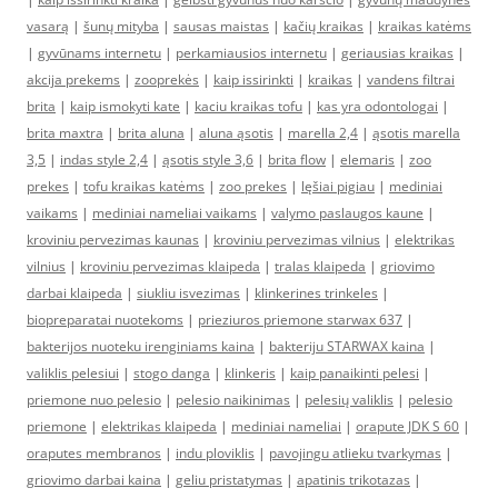
vasarą
|
šunų mityba
|
sausas maistas
|
kačių kraikas
|
kraikas katėms
|
gyvūnams internetu
|
perkamiausios internetu
|
geriausias kraikas
|
akcija prekems
|
zooprekės
|
kaip issirinkti
|
kraikas
|
vandens filtrai
brita
|
kaip ismokyti kate
|
kaciu kraikas tofu
|
kas yra odontologai
|
brita maxtra
|
brita aluna
|
aluna ąsotis
|
marella 2,4
|
ąsotis marella
3,5
|
indas style 2,4
|
ąsotis style 3,6
|
brita flow
|
elemaris
|
zoo
prekes
|
tofu kraikas katėms
|
zoo prekes
|
lęšiai pigiau
|
mediniai
vaikams
|
mediniai nameliai vaikams
|
valymo paslaugos kaune
|
kroviniu pervezimas kaunas
|
kroviniu pervezimas vilnius
|
elektrikas
vilnius
|
kroviniu pervezimas klaipeda
|
tralas klaipeda
|
griovimo
darbai klaipeda
|
siukliu isvezimas
|
klinkerines trinkeles
|
biopreparatai nuotekoms
|
prieziuros priemone starwax 637
|
bakterijos nuoteku irenginiams kaina
|
bakteriju STARWAX kaina
|
valiklis pelesiui
|
stogo danga
|
klinkeris
|
kaip panaikinti pelesi
|
priemone nuo pelesio
|
pelesio naikinimas
|
pelesių valiklis
|
pelesio
priemone
|
elektrikas klaipeda
|
mediniai nameliai
|
orapute JDK S 60
|
oraputes membranos
|
indu ploviklis
|
pavojingu atlieku tvarkymas
|
griovimo darbai kaina
|
geliu pristatymas
|
apatinis trikotazas
|