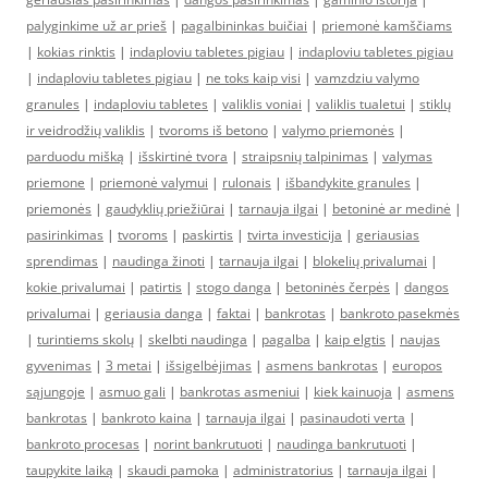
palyginkime už ar prieš
|
pagalbininkas buičiai
|
priemonė kamščiams
|
kokias rinktis
|
indaploviu tabletes pigiau
|
indaploviu tabletes pigiau
|
indaploviu tabletes pigiau
|
ne toks kaip visi
|
vamzdziu valymo
granules
|
indaploviu tabletes
|
valiklis voniai
|
valiklis tualetui
|
stiklų
ir veidrodžių valiklis
|
tvoroms iš betono
|
valymo priemonės
|
parduodu mišką
|
išskirtinė tvora
|
straipsnių talpinimas
|
valymas
priemone
|
priemonė valymui
|
rulonais
|
išbandykite granules
|
priemonės
|
gaudyklių priežiūrai
|
tarnauja ilgai
|
betoninė ar medinė
|
pasirinkimas
|
tvoroms
|
paskirtis
|
tvirta investicija
|
geriausias
sprendimas
|
naudinga žinoti
|
tarnauja ilgai
|
blokelių privalumai
|
kokie privalumai
|
patirtis
|
stogo danga
|
betoninės čerpės
|
dangos
privalumai
|
geriausia danga
|
faktai
|
bankrotas
|
bankroto pasekmės
|
turintiems skolų
|
skelbti naudinga
|
pagalba
|
kaip elgtis
|
naujas
gyvenimas
|
3 metai
|
išsigelbėjimas
|
asmens bankrotas
|
europos
sąjungoje
|
asmuo gali
|
bankrotas asmeniui
|
kiek kainuoja
|
asmens
bankrotas
|
bankroto kaina
|
tarnauja ilgai
|
pasinaudoti verta
|
bankroto procesas
|
norint bankrutuoti
|
naudinga bankrutuoti
|
taupykite laiką
|
skaudi pamoka
|
administratorius
|
tarnauja ilgai
|