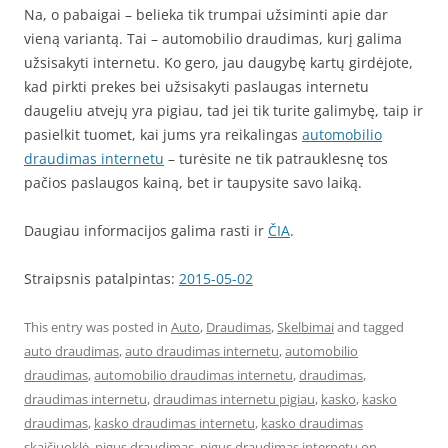
Na, o pabaigai – belieka tik trumpai užsiminti apie dar
vieną variantą. Tai – automobilio draudimas, kurį galima
užsisakyti internetu. Ko gero, jau daugybę kartų girdėjote,
kad pirkti prekes bei užsisakyti paslaugas internetu
daugeliu atvejų yra pigiau, tad jei tik turite galimybę, taip ir
pasielkit tuomet, kai jums yra reikalingas
automobilio
draudimas internetu
– turėsite ne tik patrauklesnę tos
pačios paslaugos kainą, bet ir taupysite savo laiką.
Daugiau informacijos galima rasti ir
ČIA
.
Straipsnis patalpintas:
2015-05-02
This entry was posted in
Auto
,
Draudimas
,
Skelbimai
and tagged
auto draudimas
,
auto draudimas internetu
,
automobilio
draudimas
,
automobilio draudimas internetu
,
draudimas
,
draudimas internetu
,
draudimas internetu pigiau
,
kasko
,
kasko
draudimas
,
kasko draudimas internetu
,
kasko draudimas
skaičiuoklė
,
pigus draudimas
,
pigus draudimas internetu
on