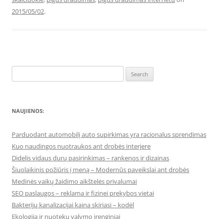
2015/05/02
.
Search
for:
NAUJIENOS:
Parduodant automobilį auto supirkimas yra racionalus sprendimas
Kuo naudingos nuotraukos ant drobės interjere
Didelis vidaus durų pasirinkimas – rankenos ir dizainas
Šiuolaikinis požiūris į meną – Modernūs paveikslai ant drobės
Medinės vaikų žaidimo aikštelės privalumai
SEO paslaugos – reklama ir fizinei prekybos vietai
Bakterijų kanalizacijai kaina skiriasi – kodėl
Ekologija ir nuotekų valymo įrenginiai