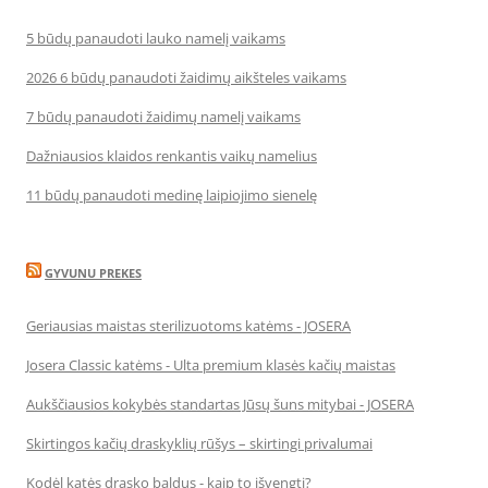
5 būdų panaudoti lauko namelį vaikams
2026 6 būdų panaudoti žaidimų aikšteles vaikams
7 būdų panaudoti žaidimų namelį vaikams
Dažniausios klaidos renkantis vaikų namelius
11 būdų panaudoti medinę laipiojimo sienelę
GYVUNU PREKES
Geriausias maistas sterilizuotoms katėms - JOSERA
Josera Classic katėms - Ulta premium klasės kačių maistas
Aukščiausios kokybės standartas Jūsų šuns mitybai - JOSERA
Skirtingos kačių draskyklių rūšys – skirtingi privalumai
Kodėl katės drasko baldus - kaip to išvengti?