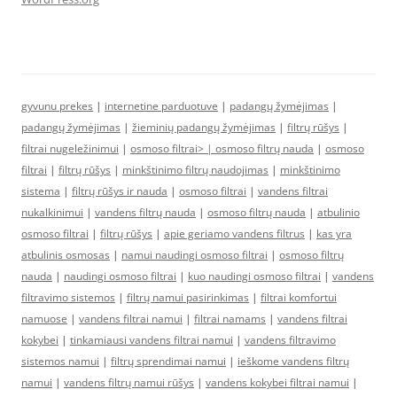
gyvunu prekes
|
internetine parduotuve
|
padangų žymėjimas
|
padangų žymėjimas
|
žieminių padangų žymėjimas
|
filtrų rūšys
|
filtrai nugeležinimui
|
osmoso filtrai> |
osmoso filtrų nauda
|
osmoso
filtrai
|
filtrų rūšys
|
minkštinimo filtrų naudojimas
|
minkštinimo
sistema
|
filtrų rūšys ir nauda
|
osmoso filtrai
|
vandens filtrai
nukalkinimui
|
vandens filtrų nauda
|
osmoso filtrų nauda
|
atbulinio
osmoso filtrai
|
filtrų rūšys
|
apie geriamo vandens filtrus
|
kas yra
atbulinis osmosas
|
namui naudingi osmoso filtrai
|
osmoso filtrų
nauda
|
naudingi osmoso filtrai
|
kuo naudingi osmoso filtrai
|
vandens
filtravimo sistemos
|
filtrų namui pasirinkimas
|
filtrai komfortui
namuose
|
vandens filtrai namui
|
filtrai namams
|
vandens filtrai
kokybei
|
tinkamiausi vandens filtrai namui
|
vandens filtravimo
sistemos namui
|
filtrų sprendimai namui
|
ieškome vandens filtrų
namui
|
vandens filtrų namui rūšys
|
vandens kokybei filtrai namui
|