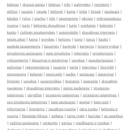
būtinas
|
drausti pigiau
|
būtinas
|
info
|
galimybės
|
nesidomi
|
atšilus
|
saugūs
|
nauda
|
kelionei
|
kaina
|
tinka
|
žinutė
|
paslauga
|
klaidos
|
ryšys
|
svarbu
|
info
|
atostogoms
|
akcijos
|
mikroautobusu
nuoma
|
turto
|
kelionės draudimas
|
turto
|
sveikatos
|
kelionės
|
kasko
|
civilinės atsakomybės
|
automobilio
|
draudimas internetu
|
teisės aktai
|
kaina
|
gyvybės
|
kelionių
|
turto
|
tpvca
|
kasko
|
padeda taupantiems
|
bausmės
|
kontrolė
|
kameros
|
tiriami įvykiai
|
privalomos paslaugos
|
apie privalomą
|
internetu
|
privalomasis
|
vykstantiems
|
klausimai ir atsakymai
|
sąvokos
|
populiariausias
|
požymiai
|
rekomendacija
|
saugoja
|
verta
|
internetu
|
išsirinkti
|
atostogoms
|
kelionei
|
pasiruošti
|
padės
|
paslauga
|
patarimai
|
žmonės
|
sąvokos
|
savanoriškas
|
brangios
|
paprasta
|
draudimo
naujienos
|
draudimas internetu
|
pigios padangos
|
straipsnių
talpinimas
|
skrydžiai
|
straipsnių talpinimas
|
straipsnių talpinimas
|
seo straipsniu talpinimas
|
apie paslaugas
|
atvejai
|
kaip rasti
|
informacija
|
šventėms
|
naudinga nuoma
|
nėra sunku
|
kelionės ir
nuoma
|
Klaipėda-Vilnius
|
gelbėja
|
verta rinkti
|
barzdai
|
pc paieškos
|
vežimo paslaugos
|
renkantis
|
geriau
|
medžiagos ir įrankiai
|
darbams
|
liejimo kaina
|
visi
|
nenaudinga
|
privalumai
|
skelbimai
|