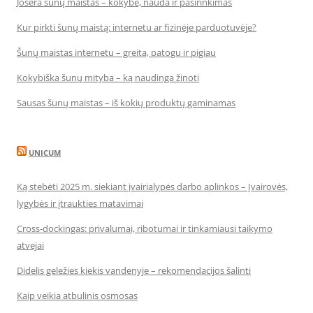
Josera šunų maistas – kokybė, nauda ir pasirinkimas
Kur pirkti šunų maistą: internetu ar fizinėje parduotuvėje?
Šunų maistas internetu – greita, patogu ir pigiau
Kokybiška šunų mityba – ką naudinga žinoti
Sausas šunų maistas – iš kokių produktų gaminamas
UNICUM
Ką stebėti 2025 m. siekiant įvairialypės darbo aplinkos – Įvairovės,
lygybės ir įtraukties matavimai
Cross-dockingas: privalumai, ribotumai ir tinkamiausi taikymo
atvejai
Didelis geležies kiekis vandenyje – rekomendacijos šalinti
Kaip veikia atbulinis osmosas