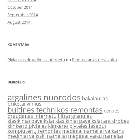
October 2014
September 2014
August 2014
KOMENTARAI
Pigiausias draudimas internetu
on
Pirmas kartas nesiskaito
DEBESĖLIS:
atgalines nuorodos
bakalauras
briketai vilnius
buitinės technikos remontas
cerpes
draudimas internetu
filtrai
granulės
klasikiniai paveikslai
klasikiniai paveikslai ant drobes
klinkerio plyteles
klinkerio plyteles fasadui
kompiuterių remontas
mediniai nameliai vaikams
mediniai vaikiski nameliai
mediniai vaiku nameliai