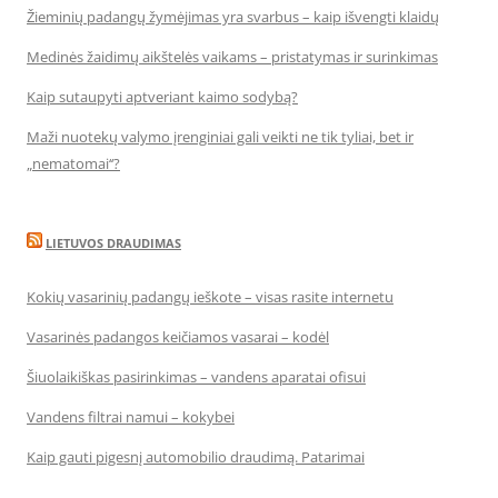
Žieminių padangų žymėjimas yra svarbus – kaip išvengti klaidų
Medinės žaidimų aikštelės vaikams – pristatymas ir surinkimas
Kaip sutaupyti aptveriant kaimo sodybą?
Maži nuotekų valymo įrenginiai gali veikti ne tik tyliai, bet ir
„nematomai‘‘?
LIETUVOS DRAUDIMAS
Kokių vasarinių padangų ieškote – visas rasite internetu
Vasarinės padangos keičiamos vasarai – kodėl
Šiuolaikiškas pasirinkimas – vandens aparatai ofisui
Vandens filtrai namui – kokybei
Kaip gauti pigesnį automobilio draudimą. Patarimai