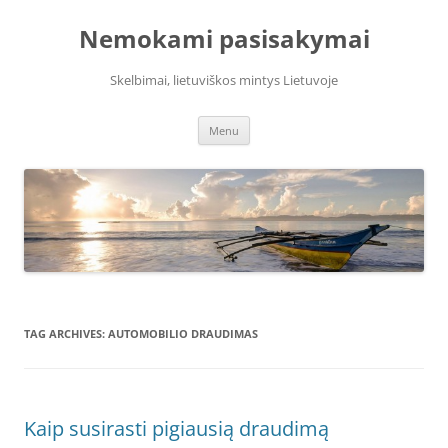
Skip
to
Nemokami pasisakymai
content
Skelbimai, lietuviškos mintys Lietuvoje
Menu
TAG ARCHIVES:
AUTOMOBILIO DRAUDIMAS
Kaip susirasti pigiausią draudimą