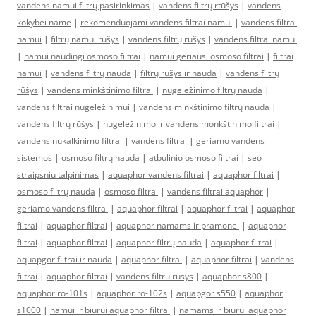
vandens namui filtrų pasirinkimas
|
vandens filtrų rtūšys
|
vandens
kokybei name
|
rekomenduojami vandens filtrai namui
|
vandens filtrai
namui
|
filtrų namui rūšys
|
vandens filtrų rūšys
|
vandens filtrai namui
|
namui naudingi osmoso filtrai
|
namui geriausi osmoso filtrai
|
filtrai
namui
|
vandens filtrų nauda
|
filtrų rūšys ir nauda
|
vandens filtrų
rūšys
|
vandens minkštinimo filtrai
|
nugeležinimo filtrų nauda
|
vandens filtrai nugeležinimui
|
vandens minkštinimo filtrų nauda
|
vandens filtrų rūšys
|
nugeležinimo ir vandens monkštinimo filtrai
|
vandens nukalkinimo filtrai
|
vandens filtrai
|
geriamo vandens
sistemos
|
osmoso filtrų nauda
|
atbulinio osmoso filtrai
|
seo
straipsniu talpinimas
|
aquaphor vandens filtrai
|
aquaphor filtrai
|
osmoso filtrų nauda
|
osmoso filtrai
|
vandens filtrai aquaphor
|
geriamo vandens filtrai
|
aquaphor filtrai
|
aquaphor filtrai
|
aquaphor
filtrai
|
aquaphor filtrai
|
aquaphor namams ir pramonei
|
aquaphor
filtrai
|
aquaphor filtrai
|
aquaphor filtrų nauda
|
aquaphor filtrai
|
aquapgor filtrai ir nauda
|
aquaphor filtrai
|
aquaphor filtrai
|
vandens
filtrai
|
aquaphor filtrai
|
vandens filtru rusys
|
aquaphor s800
|
aquaphor ro-101s
|
aquaphor ro-102s
|
aquapgor s550
|
aquaphor
s1000
|
namui ir biurui aquaphor filtrai
|
namams ir biurui aquaphor