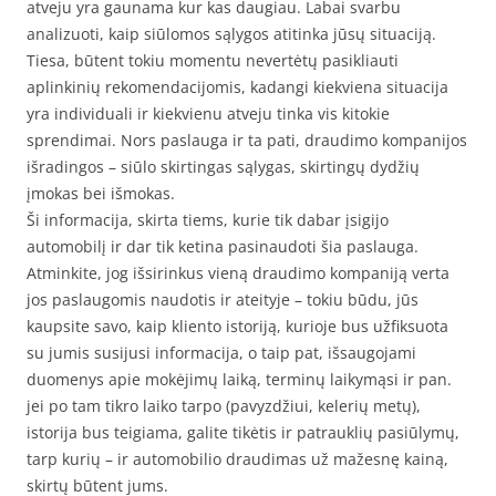
atveju yra gaunama kur kas daugiau. Labai svarbu
analizuoti, kaip siūlomos sąlygos atitinka jūsų situaciją.
Tiesa, būtent tokiu momentu nevertėtų pasikliauti
aplinkinių rekomendacijomis, kadangi kiekviena situacija
yra individuali ir kiekvienu atveju tinka vis kitokie
sprendimai. Nors paslauga ir ta pati, draudimo kompanijos
išradingos – siūlo skirtingas sąlygas, skirtingų dydžių
įmokas bei išmokas.
Ši informacija, skirta tiems, kurie tik dabar įsigijo
automobilį ir dar tik ketina pasinaudoti šia paslauga.
Atminkite, jog išsirinkus vieną draudimo kompaniją verta
jos paslaugomis naudotis ir ateityje – tokiu būdu, jūs
kaupsite savo, kaip kliento istoriją, kurioje bus užfiksuota
su jumis susijusi informacija, o taip pat, išsaugojami
duomenys apie mokėjimų laiką, terminų laikymąsi ir pan.
jei po tam tikro laiko tarpo (pavyzdžiui, kelerių metų),
istorija bus teigiama, galite tikėtis ir patrauklių pasiūlymų,
tarp kurių – ir automobilio draudimas už mažesnę kainą,
skirtų būtent jums.