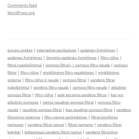
Comments feed
WordPress.org
gyvunu prekes
|
internetine parduotuve
|
padangų žymėjimas
|
padangų žymėjimas
|
žieminių padangų žymėjimas
|
filtrų rūšys
|
filtrai nugeležinimui
|
osmoso filtrai> |
osmoso filtrų nauda
|
osmoso
filtrai
|
filtrų rūšys
|
minkštinimo filtrų naudojimas
|
minkštinimo
sistema
|
filtrų rūšys ir nauda
|
osmoso filtrai
|
vandens filtrai
nukalkinimui
|
vandens filtrų nauda
|
osmoso filtrų nauda
|
atbulinio
osmoso filtrai
|
filtrų rūšys
|
apie geriamo vandens filtrus
|
kas yra
atbulinis osmosas
|
namui naudingi osmoso filtrai
|
osmoso filtrų
nauda
|
naudingi osmoso filtrai
|
kuo naudingi osmoso filtrai
|
vandens
filtravimo sistemos
|
filtrų namui pasirinkimas
|
filtrai komfortui
namuose
|
vandens filtrai namui
|
filtrai namams
|
vandens filtrai
kokybei
|
tinkamiausi vandens filtrai namui
|
vandens filtravimo