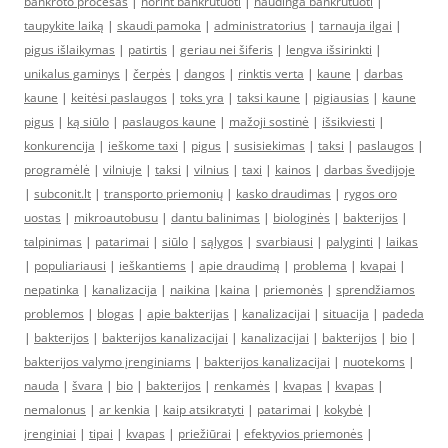
bankroto procesas
|
norint bankrutuoti
|
naudinga bankrutuoti
|
taupykite laiką
|
skaudi pamoka
|
administratorius
|
tarnauja ilgai
|
pigus išlaikymas
|
patirtis
|
geriau nei šiferis
|
lengva išsirinkti
|
unikalus gaminys
|
čerpės
|
dangos
|
rinktis verta
|
kaune
|
darbas
kaune
|
keitėsi paslaugos
|
toks yra
|
taksi kaune
|
pigiausias
|
kaune
pigus
|
ką siūlo
|
paslaugos kaune
|
mažoji sostinė
|
išsikviesti
|
konkurencija
|
ieškome taxi
|
pigus
|
susisiekimas
|
taksi
|
paslaugos
|
programėlė
|
vilniuje
|
taksi
|
vilnius
|
taxi
|
kainos
|
darbas švedijoje
|
subconit.lt
|
transporto priemonių
|
kasko draudimas
|
rygos oro
uostas
|
mikroautobusu
|
dantu balinimas
|
biologinės
|
bakterijos
|
talpinimas
|
patarimai
|
siūlo
|
sąlygos
|
svarbiausi
|
palyginti
|
laikas
|
populiariausi
|
ieškantiems
|
apie draudimą
|
problema
|
kvapai
|
nepatinka
|
kanalizacija
|
naikina
|
kaina
|
priemonės
|
sprendžiamos
problemos
|
blogas
|
apie bakterijas
|
kanalizacijai
|
situacija
|
padeda
|
bakterijos
|
bakterijos kanalizacijai
|
kanalizacijai
|
bakterijos
|
bio
|
bakterijos valymo įrenginiams
|
bakterijos kanalizacijai
|
nuotekoms
|
nauda
|
švara
|
bio
|
bakterijos
|
renkamės
|
kvapas
|
kvapas
|
nemalonus
|
ar kenkia
|
kaip atsikratyti
|
patarimai
|
kokybė
|
įrenginiai
|
tipai
|
kvapas
|
priežiūrai
|
efektyvios priemonės
|