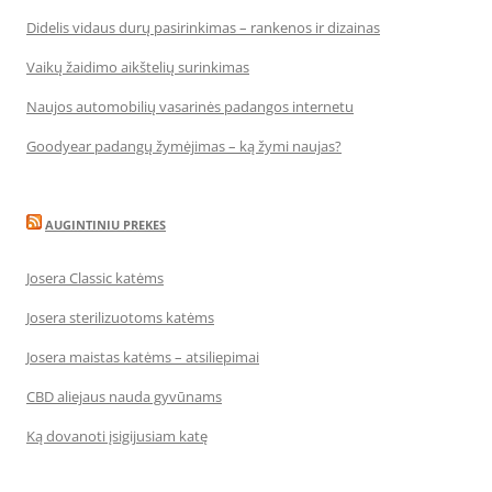
Didelis vidaus durų pasirinkimas – rankenos ir dizainas
Vaikų žaidimo aikštelių surinkimas
Naujos automobilių vasarinės padangos internetu
Goodyear padangų žymėjimas – ką žymi naujas?
AUGINTINIU PREKES
Josera Classic katėms
Josera sterilizuotoms katėms
Josera maistas katėms – atsiliepimai
CBD aliejaus nauda gyvūnams
Ką dovanoti įsigijusiam katę