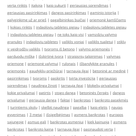
verta rinktis
|
įtakoja
|
kaip sukurti
|
geriausias sprendimas
|
geriausias pasirinkimas
|
dangos pasirinkimas
|
gaminio istorija
|
palyginkime už ar prieš
|
pagalbininkas buičiai
|
priemonė kamščiams
|
kokias rinktis
|
indaploviu tabletes pigiau
|
indaploviu tabletes pigiau
|
indaploviu tabletes pigiau
|
ne toks kaip visi
|
vamzdziu valymo
granules
|
indaploviu tabletes
|
valiklis voniai
|
valiklis tualetui
|
stiklų
ir veidrodžių valiklis
|
tvoroms iš betono
|
valymo priemonės
|
parduodu mišką
|
išskirtinė tvora
|
straipsnių talpinimas
|
valymas
priemone
|
priemonė valymui
|
rulonais
|
išbandykite granules
|
priemonės
|
gaudyklių priežiūrai
|
tarnauja ilgai
|
betoninė ar medinė
|
pasirinkimas
|
tvoroms
|
paskirtis
|
tvirta investicija
|
geriausias
sprendimas
|
naudinga žinoti
|
tarnauja ilgai
|
blokelių privalumai
|
kokie privalumai
|
patirtis
|
stogo danga
|
betoninės čerpės
|
dangos
privalumai
|
geriausia danga
|
faktai
|
bankrotas
|
bankroto pasekmės
|
turintiems skolų
|
skelbti naudinga
|
pagalba
|
kaip elgtis
|
naujas
gyvenimas
|
3 metai
|
išsigelbėjimas
|
asmens bankrotas
|
europos
sąjungoje
|
asmuo gali
|
bankrotas asmeniui
|
kiek kainuoja
|
asmens
bankrotas
|
bankroto kaina
|
tarnauja ilgai
|
pasinaudoti verta
|