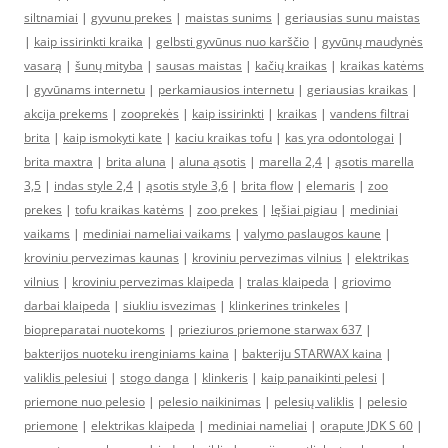
siltnamiai
|
gyvunu prekes
|
maistas sunims
|
geriausias sunu maistas
|
kaip issirinkti kraika
|
gelbsti gyvūnus nuo karščio
|
gyvūnų maudynės
vasarą
|
šunų mityba
|
sausas maistas
|
kačių kraikas
|
kraikas katėms
|
gyvūnams internetu
|
perkamiausios internetu
|
geriausias kraikas
|
akcija prekems
|
zooprekės
|
kaip issirinkti
|
kraikas
|
vandens filtrai
brita
|
kaip ismokyti kate
|
kaciu kraikas tofu
|
kas yra odontologai
|
brita maxtra
|
brita aluna
|
aluna ąsotis
|
marella 2,4
|
ąsotis marella
3,5
|
indas style 2,4
|
ąsotis style 3,6
|
brita flow
|
elemaris
|
zoo
prekes
|
tofu kraikas katėms
|
zoo prekes
|
lęšiai pigiau
|
mediniai
vaikams
|
mediniai nameliai vaikams
|
valymo paslaugos kaune
|
kroviniu pervezimas kaunas
|
kroviniu pervezimas vilnius
|
elektrikas
vilnius
|
kroviniu pervezimas klaipeda
|
tralas klaipeda
|
griovimo
darbai klaipeda
|
siukliu isvezimas
|
klinkerines trinkeles
|
biopreparatai nuotekoms
|
prieziuros priemone starwax 637
|
bakterijos nuoteku irenginiams kaina
|
bakteriju STARWAX kaina
|
valiklis pelesiui
|
stogo danga
|
klinkeris
|
kaip panaikinti pelesi
|
priemone nuo pelesio
|
pelesio naikinimas
|
pelesių valiklis
|
pelesio
priemone
|
elektrikas klaipeda
|
mediniai nameliai
|
orapute JDK S 60
|