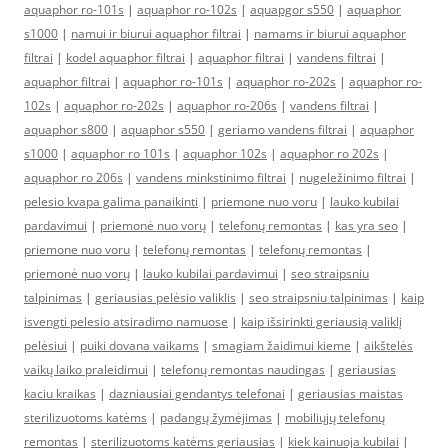
aquaphor ro-101s
|
aquaphor ro-102s
|
aquapgor s550
|
aquaphor
s1000
|
namui ir biurui aquaphor filtrai
|
namams ir biurui aquaphor
filtrai
|
kodel aquaphor filtrai
|
aquaphor filtrai
|
vandens filtrai
|
aquaphor filtrai
|
aquaphor ro-101s
|
aquaphor ro-202s
|
aquaphor ro-
102s
|
aquaphor ro-202s
|
aquaphor ro-206s
|
vandens filtrai
|
aquaphor s800
|
aquaphor s550
|
geriamo vandens filtrai
|
aquaphor
s1000
|
aquaphor ro 101s
|
aquaphor 102s
|
aquaphor ro 202s
|
aquaphor ro 206s
|
vandens minkstinimo filtrai
|
nugeležinimo filtrai
|
pelesio kvapa galima panaikinti
|
priemone nuo voru
|
lauko kubilai
pardavimui
|
priemonė nuo vorų
|
telefonų remontas
|
kas yra seo
|
priemone nuo voru
|
telefonų remontas
|
telefonų remontas
|
priemonė nuo vorų
|
lauko kubilai pardavimui
|
seo straipsniu
talpinimas
|
geriausias pelėsio valiklis
|
seo straipsniu talpinimas
|
kaip
isvengti pelesio atsiradimo namuose
|
kaip išsirinkti geriausią valiklį
pelėsiui
|
puiki dovana vaikams
|
smagiam žaidimui kieme
|
aikštelės
vaikų laiko praleidimui
|
telefonų remontas naudingas
|
geriausias
kaciu kraikas
|
dazniausiai gendantys telefonai
|
geriausias maistas
sterilizuotoms katėms
|
padangų žymėjimas
|
mobiliųjų telefonų
remontas
|
sterilizuotoms katėms geriausias
|
kiek kainuoja kubilai
|