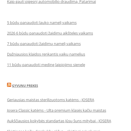
Kaip gauti pigesnį automobilio draudimą. Patarimai
5 būdų panaudoti lauko namelį vaikams
2026 6 būdų panaudoti žaidimų aikšteles vaikams
7 būdų panaudoti žaidimų namelį vaikams
Dažniausios klaidos renkantis vaikų namelius
11 būdų panaudoti medinę laipiojimo sienelę
GYVUNU PREKES
Geriausias maistas sterilizuotoms katėms - JOSERA
Josera Classic katėms - Ulta premium klasės kačių maistas
Aukščiausios kokybės standartas Jūsų šuns mitybai - JOSERA