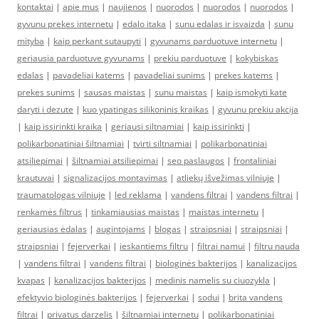
kontaktai
|
apie mus
|
naujienos
|
nuorodos
|
nuorodos
|
nuorodos
|
gyvunu prekes internetu
|
edalo itaka
|
sunu edalas ir isvaizda
|
sunu
mityba
|
kaip perkant sutaupyti
|
gyvunams parduotuve internetu
|
geriausia parduotuve gyvunams
|
prekiu parduotuve
|
kokybiskas
edalas
|
pavadeliai katems
|
pavadeliai sunims
|
prekes katems
|
prekes sunims
|
sausas maistas
|
sunu maistas
|
kaip ismokyti kate
daryti i dezute
|
kuo ypatingas silikoninis kraikas
|
gyvunu prekiu akcija
|
kaip issirinkti kraika
|
geriausi siltnamiai
|
kaip issirinkti
|
polikarbonatiniai šiltnamiai
|
tvirti siltnamiai
|
polikarbonatiniai
atsiliepimai
|
šiltnamiai atsiliepimai
|
seo paslaugos
|
frontaliniai
krautuvai
|
signalizacijos montavimas
|
atliekų išvežimas vilniuje
|
traumatologas vilniuje
|
led reklama
|
vandens filtrai
|
vandens filtrai
|
renkamės filtrus
|
tinkamiausias maistas
|
maistas internetu
|
geriausias ėdalas
|
augintojams
|
blogas
|
straipsniai
|
straipsniai
|
straipsniai
|
fejerverkai
|
ieskantiems filtru
|
filtrai namui
|
filtru nauda
|
vandens filtrai
|
vandens filtrai
|
biologinės bakterijos
|
kanalizacijos
kvapas
|
kanalizacijos bakterijos
|
medinis namelis su ciuozykla
|
efektyvio biologinės bakterijos
|
fejerverkai
|
sodui
|
brita vandens
filtrai
|
privatus darzelis
|
šiltnamiai internetu
|
polikarbonatiniai