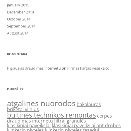
January 2015
December 2014
October 2014
September 2014
August 2014
KOMENTARAI
Pigiausias draudimas internetu
on
Pirmas kartas nesiskaito
DEBESĖLIS:
atgalines nuorodos
bakalauras
briketai vilnius
buitinės technikos remontas
cerpes
draudimas internetu
filtrai
granulės
klasikiniai paveikslai
klasikiniai paveikslai ant drobes
klinkerio plyteles
klinkerio plyteles fasadui