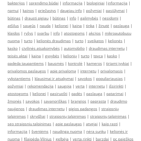
bakterijos
|
sprendimo būdai
|
informacija
|
biologiniai
|
informacija
|
namui
|
kainos
|
priežastys
|
daugiau info
|
požymiai
|
pasiūlymai
|
būtinas
|
drausti pigiau
|
būtinas
|
info
|
galimybės
|
nesidomi
|
atšilus
|
saugūs
|
nauda
|
kelionei
|
kaina
|
tinka
|
žinutė
|
paslauga
|
klaidos
|
ryšys
|
svarbu
|
info
|
atostogoms
|
akcijos
|
mikroautobusu
nuoma
|
turto
|
kelionės draudimas
|
turto
|
sveikatos
|
kelionės
|
kasko
|
civilinės atsakomybės
|
automobilio
|
draudimas internetu
|
teisės aktai
|
kaina
|
gyvybės
|
kelionių
|
turto
|
tpvca
|
kasko
|
padeda taupantiems
|
bausmės
|
kontrolė
|
kameros
|
tiriami įvykiai
|
privalomos paslaugos
|
apie privalomą
|
internetu
|
privalomasis
|
vykstantiems
|
klausimai ir atsakymai
|
sąvokos
|
populiariausias
|
požymiai
|
rekomendacija
|
saugoja
|
verta
|
internetu
|
išsirinkti
|
atostogoms
|
kelionei
|
pasiruošti
|
padės
|
paslauga
|
patarimai
|
žmonės
|
sąvokos
|
savanoriškas
|
brangios
|
paprasta
|
draudimo
naujienos
|
draudimas internetu
|
pigios padangos
|
straipsnių
talpinimas
|
skrydžiai
|
straipsnių talpinimas
|
straipsnių talpinimas
|
seo straipsniu talpinimas
|
apie paslaugas
|
atvejai
|
kaip rasti
|
informacija
|
šventėms
|
naudinga nuoma
|
nėra sunku
|
kelionės ir
nuoma
|
Klaipėda-Vilnius
|
gelbėja
|
verta rinkti
|
barzdai
|
pc paieškos