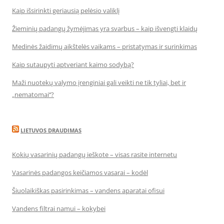
Kaip išsirinkti geriausią pelėsio valiklį
Žieminių padangų žymėjimas yra svarbus – kaip išvengti klaidų
Medinės žaidimų aikštelės vaikams – pristatymas ir surinkimas
Kaip sutaupyti aptveriant kaimo sodybą?
Maži nuotekų valymo įrenginiai gali veikti ne tik tyliai, bet ir
„nematomai‘‘?
LIETUVOS DRAUDIMAS
Kokių vasarinių padangų ieškote – visas rasite internetu
Vasarinės padangos keičiamos vasarai – kodėl
Šiuolaikiškas pasirinkimas – vandens aparatai ofisui
Vandens filtrai namui – kokybei