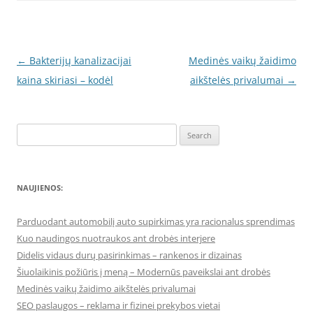
Post
←
Bakterijų kanalizacijai
Medinės vaikų žaidimo
navigation
kaina skiriasi – kodėl
aikštelės privalumai
→
Search
for:
NAUJIENOS:
Parduodant automobilį auto supirkimas yra racionalus sprendimas
Kuo naudingos nuotraukos ant drobės interjere
Didelis vidaus durų pasirinkimas – rankenos ir dizainas
Šiuolaikinis požiūris į meną – Modernūs paveikslai ant drobės
Medinės vaikų žaidimo aikštelės privalumai
SEO paslaugos – reklama ir fizinei prekybos vietai