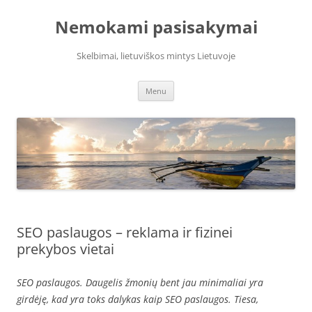
Skip
to
Nemokami pasisakymai
content
Skelbimai, lietuviškos mintys Lietuvoje
Menu
SEO paslaugos – reklama ir fizinei
prekybos vietai
SEO paslaugos. Daugelis žmonių bent jau minimaliai yra
girdėję, kad yra toks dalykas kaip SEO paslaugos. Tiesa,