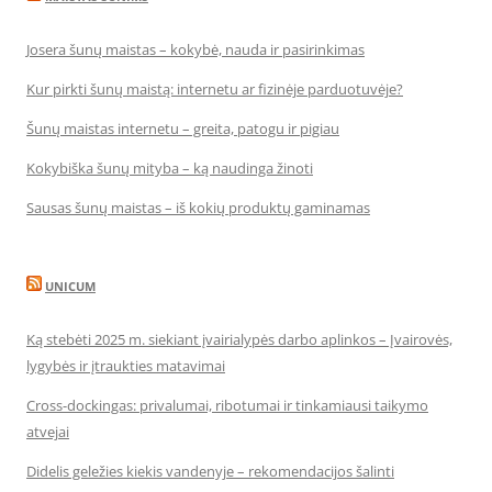
Josera šunų maistas – kokybė, nauda ir pasirinkimas
Kur pirkti šunų maistą: internetu ar fizinėje parduotuvėje?
Šunų maistas internetu – greita, patogu ir pigiau
Kokybiška šunų mityba – ką naudinga žinoti
Sausas šunų maistas – iš kokių produktų gaminamas
UNICUM
Ką stebėti 2025 m. siekiant įvairialypės darbo aplinkos – Įvairovės,
lygybės ir įtraukties matavimai
Cross-dockingas: privalumai, ribotumai ir tinkamiausi taikymo
atvejai
Didelis geležies kiekis vandenyje – rekomendacijos šalinti