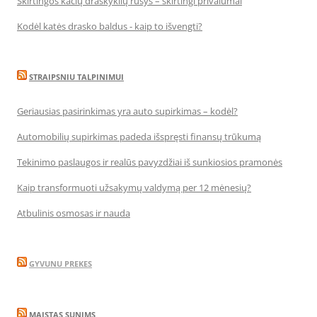
Skirtingos kačių draskyklių rūšys – skirtingi privalumai
Kodėl katės drasko baldus - kaip to išvengti?
STRAIPSNIU TALPINIMUI
Geriausias pasirinkimas yra auto supirkimas – kodėl?
Automobilių supirkimas padeda išspręsti finansų trūkumą
Tekinimo paslaugos ir realūs pavyzdžiai iš sunkiosios pramonės
Kaip transformuoti užsakymų valdymą per 12 mėnesių?
Atbulinis osmosas ir nauda
GYVUNU PREKES
MAISTAS SUNIMS