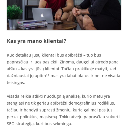
Kas yra mano klientai?
Kuo detaliau Jūsų klientai bus apibrėžti – tuo bus
paprasčiau ir juos pasiekti. Žinoma, daugeliui atrodo gana
aišku – kas yra Jūsų klientai. Tačiau praktikoje matyti, kad
dažniausiai jų apibrėžimas yra labai platus ir net ne visada
teisingas.
Visada reikia atlikti nuodugnią analizę, kurio metu yra
stengiasi ne tik geriau apibrėžti demografinius rodiklius,
tačiau ir bandyti suprasti žmonių, kurie galimai pas jus
perka, polinkius, mąstymą. Tokiu atveju paprasčiau sukurti
SEO strategiją, kuri bus sėkminga.