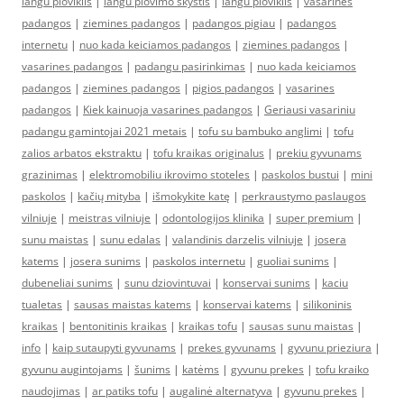
langu ploviklis
|
langu plovimo skystis
|
langu ploviklis
|
vasarines
padangos
|
ziemines padangos
|
padangos pigiau
|
padangos
internetu
|
nuo kada keiciamos padangos
|
ziemines padangos
|
vasarines padangos
|
padangu pasirinkimas
|
nuo kada keiciamos
padangos
|
ziemines padangos
|
pigios padangos
|
vasarines
padangos
|
Kiek kainuoja vasarines padangos
|
Geriausi vasariniu
padangu gamintojai 2021 metais
|
tofu su bambuko anglimi
|
tofu
zalios arbatos ekstraktu
|
tofu kraikas originalus
|
prekiu gyvunams
grazinimas
|
elektromobiliu ikrovimo stoteles
|
paskolos bustui
|
mini
paskolos
|
kačių mityba
|
išmokykite katę
|
perkraustymo paslaugos
vilniuje
|
meistras vilniuje
|
odontologijos klinika
|
super premium
|
sunu maistas
|
sunu edalas
|
valandinis darzelis vilniuje
|
josera
katems
|
josera sunims
|
paskolos internetu
|
guoliai sunims
|
dubeneliai sunims
|
sunu dziovintuvai
|
konservai sunims
|
kaciu
tualetas
|
sausas maistas katems
|
konservai katems
|
silikoninis
kraikas
|
bentonitinis kraikas
|
kraikas tofu
|
sausas sunu maistas
|
info
|
kaip sutaupyti gyvunams
|
prekes gyvunams
|
gyvunu prieziura
|
gyvunu augintojams
|
šunims
|
katėms
|
gyvunu prekes
|
tofu kraiko
naudojimas
|
ar patiks tofu
|
augalinė alternatyva
|
gyvunu prekes
|