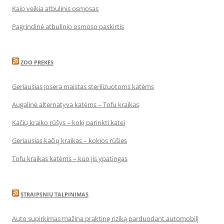
Kaip veikia atbulinis osmosas
Pagrindinė atbulinio osmoso paskirtis
ZOO PREKES
Geriausias Josera maistas sterilizuotoms katėms
Augalinė alternatyva katėms – Tofu kraikas
Kačių kraiko rūšys – kokį parinkti katei
Geriausias kačių kraikas – kokios rūšies
Tofu kraikas katėms – kuo jis ypatingas
STRAIPSNIŲ TALPINIMAS
Auto supirkimas mažina praktinę riziką parduodant automobilį