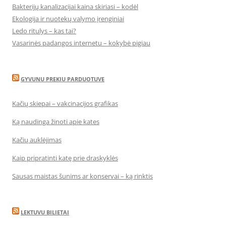
Bakterijų kanalizacijai kaina skiriasi – kodėl
Ekologija ir nuotekų valymo įrenginiai
Ledo ritulys – kas tai?
Vasarinės padangos internetu – kokybė pigiau
GYVUNU PREKIU PARDUOTUVE
Kačių skiepai – vakcinacijos grafikas
Ką naudinga žinoti apie kates
Kačių auklėjimas
Kaip pripratinti katę prie draskyklės
Sausas maistas šunims ar konservai – ką rinktis
LEKTUVU BILIETAI