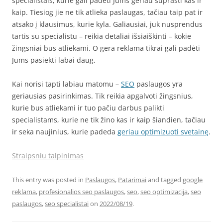
specialistais, kurie gali padėti Jums geriau suprasti kas ir
kaip. Tiesiog jie ne tik atlieka paslaugas, tačiau taip pat ir
atsako į klausimus, kurie kyla. Galiausiai, juk nusprendus
tartis su specialistu – reikia detaliai išsiaiškinti – kokie
žingsniai bus atliekami. O gera reklama tikrai gali padėti
Jums pasiekti labai daug.
Kai norisi tapti labiau matomu –
SEO
paslaugos yra
geriausias pasirinkimas. Tik reikia apgalvoti žingsnius,
kurie bus atliekami ir tuo pačiu darbus palikti
specialistams, kurie ne tik žino kas ir kaip šiandien, tačiau
ir seka naujinius, kurie padeda
geriau optimizuoti svetainę
.
Straipsniu talpinimas
This entry was posted in
Paslaugos
,
Patarimai
and tagged
google
reklama
,
profesionalios seo paslaugos
,
seo
,
seo optimizacija
,
seo
paslaugos
,
seo specialistai
on
2022/08/19
.