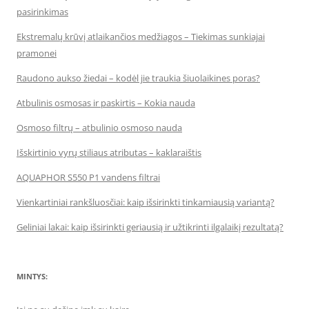
pasirinkimas
Ekstremalų krūvį atlaikančios medžiagos – Tiekimas sunkiajai
pramonei
Raudono aukso žiedai – kodėl jie traukia šiuolaikines poras?
Atbulinis osmosas ir paskirtis – Kokia nauda
Osmoso filtrų – atbulinio osmoso nauda
Išskirtinio vyrų stiliaus atributas – kaklaraištis
AQUAPHOR S550 P1 vandens filtrai
Vienkartiniai rankšluosčiai: kaip išsirinkti tinkamiausią variantą?
Geliniai lakai: kaip išsirinkti geriausią ir užtikrinti ilgalaikį rezultatą?
MINTYS: