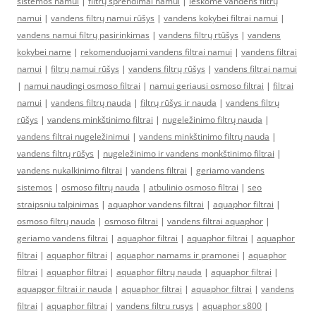
sistemos namui
|
filtrų sprendimai namui
|
ieškome vandens filtrų
namui
|
vandens filtrų namui rūšys
|
vandens kokybei filtrai namui
|
vandens namui filtrų pasirinkimas
|
vandens filtrų rtūšys
|
vandens
kokybei name
|
rekomenduojami vandens filtrai namui
|
vandens filtrai
namui
|
filtrų namui rūšys
|
vandens filtrų rūšys
|
vandens filtrai namui
|
namui naudingi osmoso filtrai
|
namui geriausi osmoso filtrai
|
filtrai
namui
|
vandens filtrų nauda
|
filtrų rūšys ir nauda
|
vandens filtrų
rūšys
|
vandens minkštinimo filtrai
|
nugeležinimo filtrų nauda
|
vandens filtrai nugeležinimui
|
vandens minkštinimo filtrų nauda
|
vandens filtrų rūšys
|
nugeležinimo ir vandens monkštinimo filtrai
|
vandens nukalkinimo filtrai
|
vandens filtrai
|
geriamo vandens
sistemos
|
osmoso filtrų nauda
|
atbulinio osmoso filtrai
|
seo
straipsniu talpinimas
|
aquaphor vandens filtrai
|
aquaphor filtrai
|
osmoso filtrų nauda
|
osmoso filtrai
|
vandens filtrai aquaphor
|
geriamo vandens filtrai
|
aquaphor filtrai
|
aquaphor filtrai
|
aquaphor
filtrai
|
aquaphor filtrai
|
aquaphor namams ir pramonei
|
aquaphor
filtrai
|
aquaphor filtrai
|
aquaphor filtrų nauda
|
aquaphor filtrai
|
aquapgor filtrai ir nauda
|
aquaphor filtrai
|
aquaphor filtrai
|
vandens
filtrai
|
aquaphor filtrai
|
vandens filtru rusys
|
aquaphor s800
|