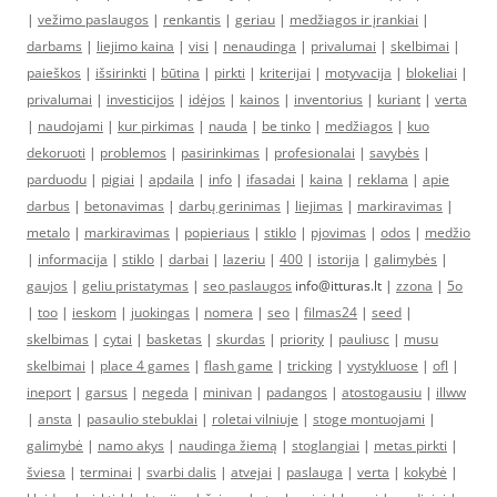
|
vežimo paslaugos
|
renkantis
|
geriau
|
medžiagos ir įrankiai
|
darbams
|
liejimo kaina
|
visi
|
nenaudinga
|
privalumai
|
skelbimai
|
paieškos
|
išsirinkti
|
būtina
|
pirkti
|
kriterijai
|
motyvacija
|
blokeliai
|
privalumai
|
investicijos
|
idėjos
|
kainos
|
inventorius
|
kuriant
|
verta
|
naudojami
|
kur pirkimas
|
nauda
|
be tinko
|
medžiagos
|
kuo
dekoruoti
|
problemos
|
pasirinkimas
|
profesionalai
|
savybės
|
parduodu
|
pigiai
|
apdaila
|
info
|
ifasadai
|
kaina
|
reklama
|
apie
darbus
|
betonavimas
|
darbų gerinimas
|
liejimas
|
markiravimas
|
metalo
|
markiravimas
|
popieriaus
|
stiklo
|
pjovimas
|
odos
|
medžio
|
informacija
|
stiklo
|
darbai
|
lazeriu
|
400
|
istorija
|
galimybės
|
gaujos
|
geliu pristatymas
|
seo paslaugos
info@itturas.lt |
zzona
|
5o
|
too
|
ieskom
|
juokingas
|
nomera
|
seo
|
filmas24
|
seed
|
skelbimas
|
cytai
|
basketas
|
skurdas
|
priority
|
pauliusc
|
musu
skelbimai
|
place 4 games
|
flash game
|
tricking
|
vystykluose
|
ofl
|
ineport
|
garsus
|
negeda
|
minivan
|
padangos
|
atostogausiu
|
illww
|
ansta
|
pasaulio stebuklai
|
roletai vilniuje
|
stoge montuojami
|
galimybė
|
namo akys
|
naudinga žiemą
|
stoglangiai
|
metas pirkti
|
šviesa
|
terminai
|
svarbi dalis
|
atvejai
|
paslauga
|
verta
|
kokybė
|