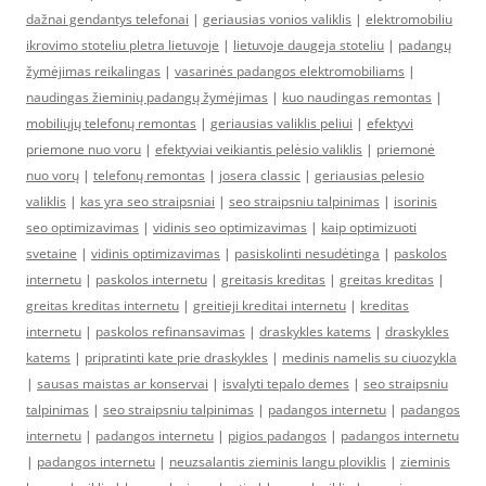
dažnai gendantys telefonai
|
geriausias vonios valiklis
|
elektromobiliu
ikrovimo stoteliu pletra lietuvoje
|
lietuvoje daugeja stoteliu
|
padangų
žymėjimas reikalingas
|
vasarinės padangos elektromobiliams
|
naudingas žieminių padangų žymėjimas
|
kuo naudingas remontas
|
mobiliųjų telefonų remontas
|
geriausias valiklis peliui
|
efektyvi
priemone nuo voru
|
efektyviai veikiantis pelėsio valiklis
|
priemonė
nuo vorų
|
telefonų remontas
|
josera classic
|
geriausias pelesio
valiklis
|
kas yra seo straipsniai
|
seo straipsniu talpinimas
|
isorinis
seo optimizavimas
|
vidinis seo optimizavimas
|
kaip optimizuoti
svetaine
|
vidinis optimizavimas
|
pasiskolinti nesudėtinga
|
paskolos
internetu
|
paskolos internetu
|
greitasis kreditas
|
greitas kreditas
|
greitas kreditas internetu
|
greitieji kreditai internetu
|
kreditas
internetu
|
paskolos refinansavimas
|
draskykles katems
|
draskykles
katems
|
pripratinti kate prie draskykles
|
medinis namelis su ciuozykla
|
sausas maistas ar konservai
|
isvalyti tepalo demes
|
seo straipsniu
talpinimas
|
seo straipsniu talpinimas
|
padangos internetu
|
padangos
internetu
|
padangos internetu
|
pigios padangos
|
padangos internetu
|
padangos internetu
|
neuzsalantis zieminis langu ploviklis
|
zieminis