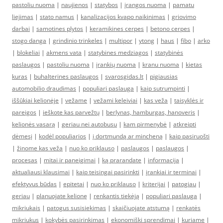
pastoliu nuoma
|
naujienos
|
statybos
|
įrangos nuoma
|
pamatu
liejimas
|
stato namus
|
kanalizacijos kvapo naikinimas
|
griovimo
darbai
|
samotines plytos
|
keramikines cerpes
|
betono cerpes
|
stogo danga
|
grindinio trinkeles
|
multipor
|
ytong
|
haus
|
fibo
|
arko
|
blokeliai
|
akmens vata
|
statybines medziagos
|
statybinės
paslaugos
|
pastoliu nuoma
|
įrankių nuoma
|
kranu nuoma
|
kietas
kuras
|
buhalterines paslaugos
|
svarosgidas.lt
|
pigiausias
automobilio draudimas
|
populiari paslauga
|
kaip sutrumpinti
|
iššūkiai kelionėje
|
vežame
|
vežami keleiviai
|
kas veža
|
taisyklės ir
pareigos
|
ieškote kas parvežtų
|
berlynas, hamburgas, hanoveris
|
kelionės vasarą
|
geriau nei autobusu
|
kam pirmenybė
|
atkreipti
dėmesį
|
kodėl populiarios
|
į dortmundą ar mincheną
|
kaip pasiruošti
|
žinome kas veža
|
nuo ko priklauso
|
paslaugos
|
paslaugos
|
procesas
|
mitai ir paneigimai
|
ką prarandate
|
informacija
|
aktualiausi klausimai
|
kaip teisingai pasirinkti
|
įrankiai ir terminai
|
efektyvus būdas
|
epitetai
|
nuo ko priklauso
|
kriterijai
|
patogiau
|
geriau
|
planuojate kelionę
|
renkantis tiekėją
|
populiari paslauga
|
mikriukais
|
patogus susisiekimas
|
skaičiuojate atstumą
|
renkatės
mikriukus
|
kokybės pasirinkimas
|
ekonomiški sprendimai
|
kuriame
|