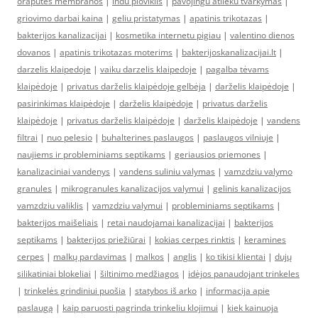
oraputes membranos
|
indu ploviklis
|
pavojingu atlieku tvarkymas
|
griovimo darbai kaina
|
geliu pristatymas
|
apatinis trikotazas
|
bakterijos kanalizacijai
|
kosmetika internetu pigiau
|
valentino dienos
dovanos
|
apatinis trikotazas moterims
|
bakterijoskanalizacijai.lt
|
darzelis klaipedoje
|
vaiku darzelis klaipedoje
|
pagalba tėvams
klaipėdoje
|
privatus darželis klaipėdoje gelbėja
|
darželis klaipėdoje
|
pasirinkimas klaipėdoje
|
darželis klaipėdoje
|
privatus darželis
klaipėdoje
|
privatus darželis klaipėdoje
|
darželis klaipėdoje
|
vandens
filtrai
|
nuo pelesio
|
buhalterines paslaugos
|
paslaugos vilniuje
|
naujiems ir probleminiams septikams
|
geriausios priemones
|
kanalizaciniai vandenys
|
vandens suliniu valymas
|
vamzdziu valymo
granules
|
mikrogranules kanalizacijos valymui
|
gelinis kanalizacijos
vamzdziu valiklis
|
vamzdziu valymui
|
probleminiams septikams
|
bakterijos maišeliais
|
retai naudojamai kanalizacijai
|
bakterijos
septikams
|
bakterijos priežiūrai
|
kokias cerpes rinktis
|
keramines
cerpes
|
malkų pardavimas
|
malkos
|
anglis
|
ko tikisi klientai
|
dujų
silikatiniai blokeliai
|
šiltinimo medžiagos
|
idėjos panaudojant trinkeles
|
trinkelės grindiniui puošia
|
statybos iš arko
|
informacija apie
paslaugą
|
kaip paruosti pagrinda trinkeliu klojimui
|
kiek kainuoja