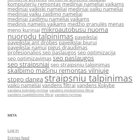
kompiuterių remontas
mediniai nameliai vaikams
mediniai vaikiski nameliai
mediniai vaiku nameliai
mediniai vaiku zaidimo nameliai
mediniai zaidimu nameliai vaikams
medinis namelis vaikams
medžio granulės
menas
mikroautobusu nuoma
meno kuriniai
nuorodu talpinimas
paveikslai
paveikslai ant drobes
paveikslai biurui
paveikslai namui
pigus draudimas
profesionalios seo paslaugos
seo optimizacija
seo paslaugos
seo optimizavimas
seo straipsniai
seo straipsniu talpinimas
skalbimo mašinų remontas vilniuje
straipsniu talpinimas
stogo danga
vaiku nameliai
vandens filtrai
vandens kokybe
vandens kokybės tyrimai
vandens minkstinimo filtrai
vandens nugeležinimo filtrai
vandens tyrimas
META
Log in
Entries feed