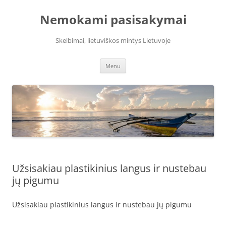
Skip
to
Nemokami pasisakymai
content
Skelbimai, lietuviškos mintys Lietuvoje
Menu
Užsisakiau plastikinius langus ir nustebau
jų pigumu
Užsisakiau plastikinius langus ir nustebau jų pigumu