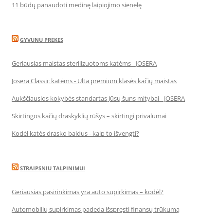
11 būdų panaudoti medinę laipiojimo sienelę
GYVUNU PREKES
Geriausias maistas sterilizuotoms katėms - JOSERA
Josera Classic katėms - Ulta premium klasės kačių maistas
Aukščiausios kokybės standartas Jūsų šuns mitybai - JOSERA
Skirtingos kačių draskyklių rūšys – skirtingi privalumai
Kodėl katės drasko baldus - kaip to išvengti?
STRAIPSNIU TALPINIMUI
Geriausias pasirinkimas yra auto supirkimas – kodėl?
Automobilių supirkimas padeda išspręsti finansų trūkumą