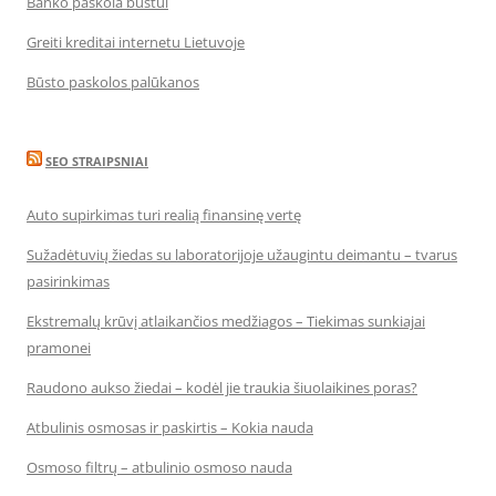
Banko paskola būstui
Greiti kreditai internetu Lietuvoje
Būsto paskolos palūkanos
SEO STRAIPSNIAI
Auto supirkimas turi realią finansinę vertę
Sužadėtuvių žiedas su laboratorijoje užaugintu deimantu – tvarus
pasirinkimas
Ekstremalų krūvį atlaikančios medžiagos – Tiekimas sunkiajai
pramonei
Raudono aukso žiedai – kodėl jie traukia šiuolaikines poras?
Atbulinis osmosas ir paskirtis – Kokia nauda
Osmoso filtrų – atbulinio osmoso nauda