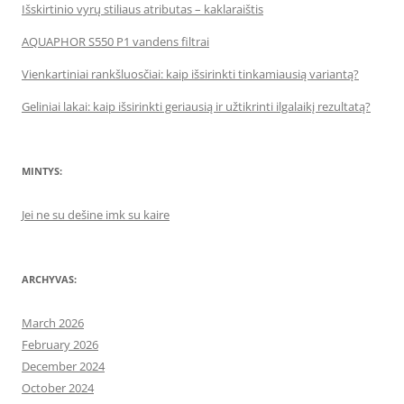
Išskirtinio vyrų stiliaus atributas – kaklaraištis
AQUAPHOR S550 P1 vandens filtrai
Vienkartiniai rankšluosčiai: kaip išsirinkti tinkamiausią variantą?
Geliniai lakai: kaip išsirinkti geriausią ir užtikrinti ilgalaikį rezultatą?
MINTYS:
Jei ne su dešine imk su kaire
ARCHYVAS:
March 2026
February 2026
December 2024
October 2024