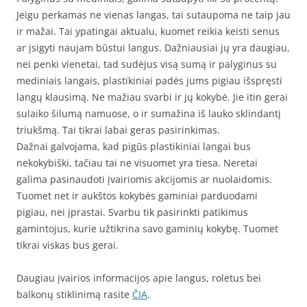
Jeigu perkamas ne vienas langas, tai sutaupoma ne taip jau
ir mažai. Tai ypatingai aktualu, kuomet reikia keisti senus
ar įsigyti naujam būstui langus. Dažniausiai jų yra daugiau,
nei penki vienetai, tad sudėjus visą sumą ir palyginus su
mediniais langais, plastikiniai padės jums pigiau išspręsti
langų klausimą. Ne mažiau svarbi ir jų kokybė. Jie itin gerai
sulaiko šilumą namuose, o ir sumažina iš lauko sklindantį
triukšmą. Tai tikrai labai geras pasirinkimas.
Dažnai galvojama, kad pigūs plastikiniai langai bus
nekokybiški, tačiau tai ne visuomet yra tiesa. Neretai
galima pasinaudoti įvairiomis akcijomis ar nuolaidomis.
Tuomet net ir aukštos kokybės gaminiai parduodami
pigiau, nei įprastai. Svarbu tik pasirinkti patikimus
gamintojus, kurie užtikrina savo gaminių kokybę. Tuomet
tikrai viskas bus gerai.
Daugiau įvairios informacijos apie langus, roletus bei
balkonų stiklinimą rasite
ČIA
.