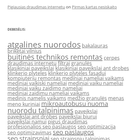
Pigiausias draudimas internetu
on
Pirmas kartas nesiskaito
DEBESĖLIS:
atgalines nuorodos
bakalauras
briketai vilnius
buitinės technikos remontas
cerpes
draudimas internetu
filtrai
granulės
klasikiniai paveikslai
klasikiniai paveikslai ant drobes
klinkerio plyteles
klinkerio plyteles fasadui
kompiuterių remontas
mediniai nameliai vaikams
mediniai vaikiski nameliai
mediniai vaiku nameliai
mediniai vaiku zaidimo nameliai
mediniai zaidimu nameliai vaikams
medinis namelis vaikams
medžio granulės
menas
mikroautobusu nuoma
meno kuriniai
nuorodu talpinimas
paveikslai
paveikslai ant drobes
paveikslai biurui
paveikslai namui
pigus draudimas
profesionalios seo paslaugos
seo optimizacija
seo paslaugos
seo optimizavimas
seo straipsniai
seo straipsniu talpinimas