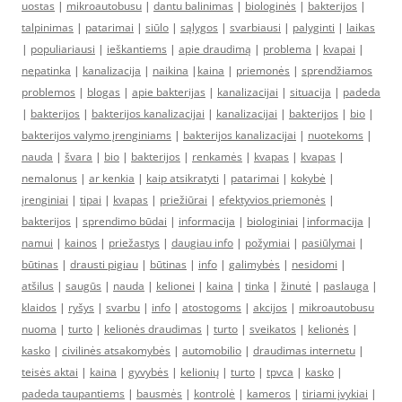
uostas
|
mikroautobusu
|
dantu balinimas
|
biologinės
|
bakterijos
|
talpinimas
|
patarimai
|
siūlo
|
sąlygos
|
svarbiausi
|
palyginti
|
laikas
|
populiariausi
|
ieškantiems
|
apie draudimą
|
problema
|
kvapai
|
nepatinka
|
kanalizacija
|
naikina
|
kaina
|
priemonės
|
sprendžiamos
problemos
|
blogas
|
apie bakterijas
|
kanalizacijai
|
situacija
|
padeda
|
bakterijos
|
bakterijos kanalizacijai
|
kanalizacijai
|
bakterijos
|
bio
|
bakterijos valymo įrenginiams
|
bakterijos kanalizacijai
|
nuotekoms
|
nauda
|
švara
|
bio
|
bakterijos
|
renkamės
|
kvapas
|
kvapas
|
nemalonus
|
ar kenkia
|
kaip atsikratyti
|
patarimai
|
kokybė
|
įrenginiai
|
tipai
|
kvapas
|
priežiūrai
|
efektyvios priemonės
|
bakterijos
|
sprendimo būdai
|
informacija
|
biologiniai
|
informacija
|
namui
|
kainos
|
priežastys
|
daugiau info
|
požymiai
|
pasiūlymai
|
būtinas
|
drausti pigiau
|
būtinas
|
info
|
galimybės
|
nesidomi
|
atšilus
|
saugūs
|
nauda
|
kelionei
|
kaina
|
tinka
|
žinutė
|
paslauga
|
klaidos
|
ryšys
|
svarbu
|
info
|
atostogoms
|
akcijos
|
mikroautobusu
nuoma
|
turto
|
kelionės draudimas
|
turto
|
sveikatos
|
kelionės
|
kasko
|
civilinės atsakomybės
|
automobilio
|
draudimas internetu
|
teisės aktai
|
kaina
|
gyvybės
|
kelionių
|
turto
|
tpvca
|
kasko
|
padeda taupantiems
|
bausmės
|
kontrolė
|
kameros
|
tiriami įvykiai
|