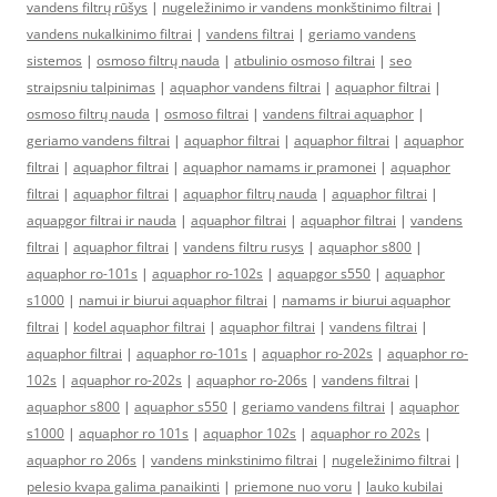
vandens filtrų rūšys
|
nugeležinimo ir vandens monkštinimo filtrai
|
vandens nukalkinimo filtrai
|
vandens filtrai
|
geriamo vandens
sistemos
|
osmoso filtrų nauda
|
atbulinio osmoso filtrai
|
seo
straipsniu talpinimas
|
aquaphor vandens filtrai
|
aquaphor filtrai
|
osmoso filtrų nauda
|
osmoso filtrai
|
vandens filtrai aquaphor
|
geriamo vandens filtrai
|
aquaphor filtrai
|
aquaphor filtrai
|
aquaphor
filtrai
|
aquaphor filtrai
|
aquaphor namams ir pramonei
|
aquaphor
filtrai
|
aquaphor filtrai
|
aquaphor filtrų nauda
|
aquaphor filtrai
|
aquapgor filtrai ir nauda
|
aquaphor filtrai
|
aquaphor filtrai
|
vandens
filtrai
|
aquaphor filtrai
|
vandens filtru rusys
|
aquaphor s800
|
aquaphor ro-101s
|
aquaphor ro-102s
|
aquapgor s550
|
aquaphor
s1000
|
namui ir biurui aquaphor filtrai
|
namams ir biurui aquaphor
filtrai
|
kodel aquaphor filtrai
|
aquaphor filtrai
|
vandens filtrai
|
aquaphor filtrai
|
aquaphor ro-101s
|
aquaphor ro-202s
|
aquaphor ro-
102s
|
aquaphor ro-202s
|
aquaphor ro-206s
|
vandens filtrai
|
aquaphor s800
|
aquaphor s550
|
geriamo vandens filtrai
|
aquaphor
s1000
|
aquaphor ro 101s
|
aquaphor 102s
|
aquaphor ro 202s
|
aquaphor ro 206s
|
vandens minkstinimo filtrai
|
nugeležinimo filtrai
|
pelesio kvapa galima panaikinti
|
priemone nuo voru
|
lauko kubilai