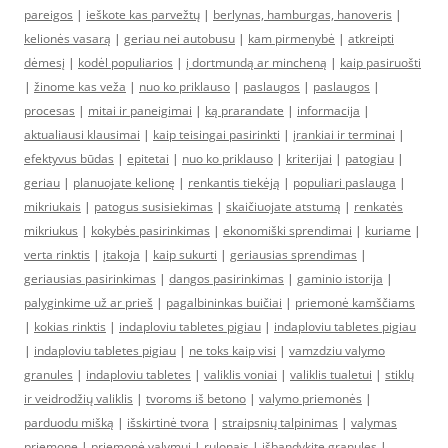
pareigos
|
ieškote kas parvežtų
|
berlynas, hamburgas, hanoveris
|
kelionės vasarą
|
geriau nei autobusu
|
kam pirmenybė
|
atkreipti
dėmesį
|
kodėl populiarios
|
į dortmundą ar mincheną
|
kaip pasiruošti
|
žinome kas veža
|
nuo ko priklauso
|
paslaugos
|
paslaugos
|
procesas
|
mitai ir paneigimai
|
ką prarandate
|
informacija
|
aktualiausi klausimai
|
kaip teisingai pasirinkti
|
įrankiai ir terminai
|
efektyvus būdas
|
epitetai
|
nuo ko priklauso
|
kriterijai
|
patogiau
|
geriau
|
planuojate kelionę
|
renkantis tiekėją
|
populiari paslauga
|
mikriukais
|
patogus susisiekimas
|
skaičiuojate atstumą
|
renkatės
mikriukus
|
kokybės pasirinkimas
|
ekonomiški sprendimai
|
kuriame
|
verta rinktis
|
įtakoja
|
kaip sukurti
|
geriausias sprendimas
|
geriausias pasirinkimas
|
dangos pasirinkimas
|
gaminio istorija
|
palyginkime už ar prieš
|
pagalbininkas buičiai
|
priemonė kamščiams
|
kokias rinktis
|
indaploviu tabletes pigiau
|
indaploviu tabletes pigiau
|
indaploviu tabletes pigiau
|
ne toks kaip visi
|
vamzdziu valymo
granules
|
indaploviu tabletes
|
valiklis voniai
|
valiklis tualetui
|
stiklų
ir veidrodžių valiklis
|
tvoroms iš betono
|
valymo priemonės
|
parduodu mišką
|
išskirtinė tvora
|
straipsnių talpinimas
|
valymas
priemone
|
priemonė valymui
|
rulonais
|
išbandykite granules
|