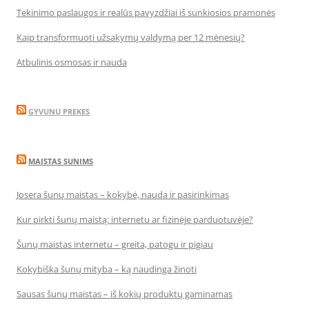
Tekinimo paslaugos ir realūs pavyzdžiai iš sunkiosios pramonės
Kaip transformuoti užsakymų valdymą per 12 mėnesių?
Atbulinis osmosas ir nauda
GYVUNU PREKES
MAISTAS SUNIMS
Josera šunų maistas – kokybė, nauda ir pasirinkimas
Kur pirkti šunų maistą: internetu ar fizinėje parduotuvėje?
Šunų maistas internetu – greita, patogu ir pigiau
Kokybiška šunų mityba – ką naudinga žinoti
Sausas šunų maistas – iš kokių produktų gaminamas