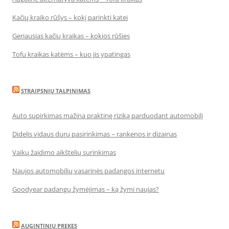
Kačių kraiko rūšys – kokį parinkti katei
Geriausias kačių kraikas – kokios rūšies
Tofu kraikas katėms – kuo jis ypatingas
STRAIPSNIŲ TALPINIMAS
Auto supirkimas mažina praktinę riziką parduodant automobilį
Didelis vidaus durų pasirinkimas – rankenos ir dizainas
Vaikų žaidimo aikštelių surinkimas
Naujos automobilių vasarinės padangos internetu
Goodyear padangų žymėjimas – ką žymi naujas?
AUGINTINIU PREKES