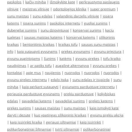
paskolos
|
kačių mityba
|
išmokykite katę
|
perkraustymo paslaugos
vilniuje
|
meistras vilniuje
|
odontologijos klinika
|
super premium
|
sunu maistas
|
sunu edalas
|
valandinis darzelis vilniuje
|
josera
katems
|
josera sunims
|
paskolos internetu
|
guoliai sunims
|
dubeneliai sunims
|
sunu dziovintuvai
|
konservai sunims
|
kaciu
tualetas
|
sausas maistas katems
|
konservai katems
|
silikoninis
kraikas
|
bentonitinis kraikas
|
kraikas tofu
|
sausas sunu maistas
|
info
|
kaip sutaupyti gyvunams
|
prekes gyvunams
|
gyvunu prieziura
|
gyvunu augintojams
|
šunims
|
katėms
|
gyvunu prekes
|
tofu kraiko
naudojimas
|
ar patiks tofu
|
augalinė alternatyva
|
gyvunu prekes
|
kontaktai
|
apie mus
|
naujienos
|
nuorodos
|
nuorodos
|
nuorodos
|
gyvunu prekes internetu
|
edalo itaka
|
sunu edalas ir isvaizda
|
sunu
mityba
|
kaip perkant sutaupyti
|
gyvunams parduotuve internetu
|
geriausia parduotuve gyvunams
|
prekiu parduotuve
|
kokybiskas
edalas
|
pavadeliai katems
|
pavadeliai sunims
|
prekes katems
|
prekes sunims
|
sausas maistas
|
sunu maistas
|
kaip ismokyti kate
daryti i dezute
|
kuo ypatingas silikoninis kraikas
|
gyvunu prekiu akcija
|
kaip issirinkti kraika
|
geriausi siltnamiai
|
kaip issirinkti
|
polikarbonatiniai šiltnamiai
|
tvirti siltnamiai
|
polikarbonatiniai