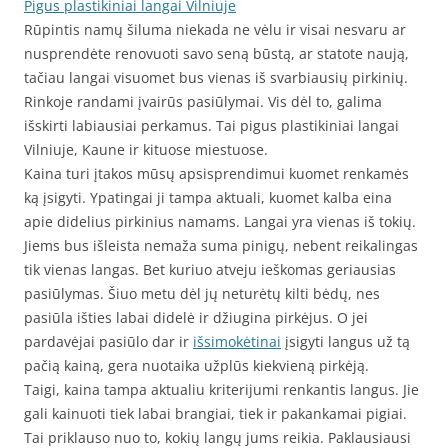
Pigus plastikiniai langai Vilniuje
Rūpintis namų šiluma niekada ne vėlu ir visai nesvaru ar
nusprendėte renovuoti savo seną būstą, ar statote naują,
tačiau langai visuomet bus vienas iš svarbiausių pirkinių.
Rinkoje randami įvairūs pasiūlymai. Vis dėl to, galima
išskirti labiausiai perkamus. Tai pigus plastikiniai langai
Vilniuje, Kaune ir kituose miestuose.
Kaina turi įtakos mūsų apsisprendimui kuomet renkamės
ką įsigyti. Ypatingai ji tampa aktuali, kuomet kalba eina
apie didelius pirkinius namams. Langai yra vienas iš tokių.
Jiems bus išleista nemaža suma pinigų, nebent reikalingas
tik vienas langas. Bet kuriuo atveju ieškomas geriausias
pasiūlymas. Šiuo metu dėl jų neturėtų kilti bėdų, nes
pasiūla išties labai didelė ir džiugina pirkėjus. O jei
pardavėjai pasiūlo dar ir
išsimokėtinai
įsigyti langus už tą
pačią kainą, gera nuotaika užplūs kiekvieną pirkėją.
Taigi, kaina tampa aktualiu kriterijumi renkantis langus. Jie
gali kainuoti tiek labai brangiai, tiek ir pakankamai pigiai.
Tai priklauso nuo to, kokių langų jums reikia. Paklausiausi