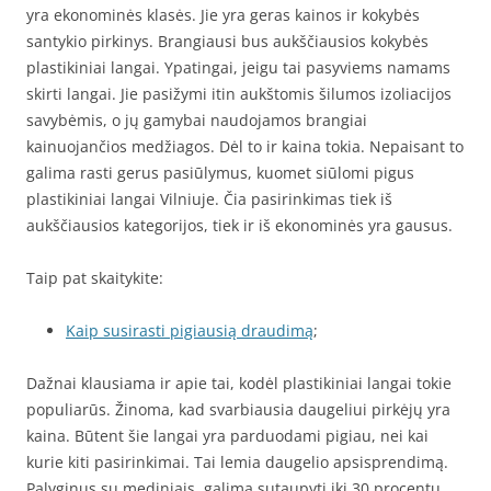
yra ekonominės klasės. Jie yra geras kainos ir kokybės
santykio pirkinys. Brangiausi bus aukščiausios kokybės
plastikiniai langai. Ypatingai, jeigu tai pasyviems namams
skirti langai. Jie pasižymi itin aukštomis šilumos izoliacijos
savybėmis, o jų gamybai naudojamos brangiai
kainuojančios medžiagos. Dėl to ir kaina tokia. Nepaisant to
galima rasti gerus pasiūlymus, kuomet siūlomi pigus
plastikiniai langai Vilniuje. Čia pasirinkimas tiek iš
aukščiausios kategorijos, tiek ir iš ekonominės yra gausus.
Taip pat skaitykite:
Kaip susirasti pigiausią draudimą
;
Dažnai klausiama ir apie tai, kodėl plastikiniai langai tokie
populiarūs. Žinoma, kad svarbiausia daugeliui pirkėjų yra
kaina. Būtent šie langai yra parduodami pigiau, nei kai
kurie kiti pasirinkimai. Tai lemia daugelio apsisprendimą.
Palyginus su mediniais, galima sutaupyti iki 30 procentų.