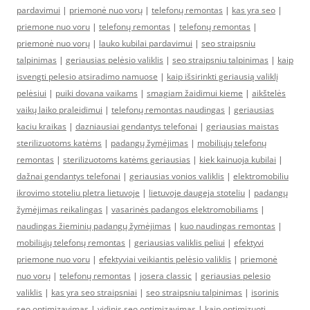
pardavimui
|
priemonė nuo vorų
|
telefonų remontas
|
kas yra seo
|
priemone nuo voru
|
telefonų remontas
|
telefonų remontas
|
priemonė nuo vorų
|
lauko kubilai pardavimui
|
seo straipsniu
talpinimas
|
geriausias pelėsio valiklis
|
seo straipsniu talpinimas
|
kaip
isvengti pelesio atsiradimo namuose
|
kaip išsirinkti geriausią valiklį
pelėsiui
|
puiki dovana vaikams
|
smagiam žaidimui kieme
|
aikštelės
vaikų laiko praleidimui
|
telefonų remontas naudingas
|
geriausias
kaciu kraikas
|
dazniausiai gendantys telefonai
|
geriausias maistas
sterilizuotoms katėms
|
padangų žymėjimas
|
mobiliųjų telefonų
remontas
|
sterilizuotoms katėms geriausias
|
kiek kainuoja kubilai
|
dažnai gendantys telefonai
|
geriausias vonios valiklis
|
elektromobiliu
ikrovimo stoteliu pletra lietuvoje
|
lietuvoje daugeja stoteliu
|
padangų
žymėjimas reikalingas
|
vasarinės padangos elektromobiliams
|
naudingas žieminių padangų žymėjimas
|
kuo naudingas remontas
|
mobiliųjų telefonų remontas
|
geriausias valiklis peliui
|
efektyvi
priemone nuo voru
|
efektyviai veikiantis pelėsio valiklis
|
priemonė
nuo vorų
|
telefonų remontas
|
josera classic
|
geriausias pelesio
valiklis
|
kas yra seo straipsniai
|
seo straipsniu talpinimas
|
isorinis
seo optimizavimas
|
vidinis seo optimizavimas
|
kaip optimizuoti