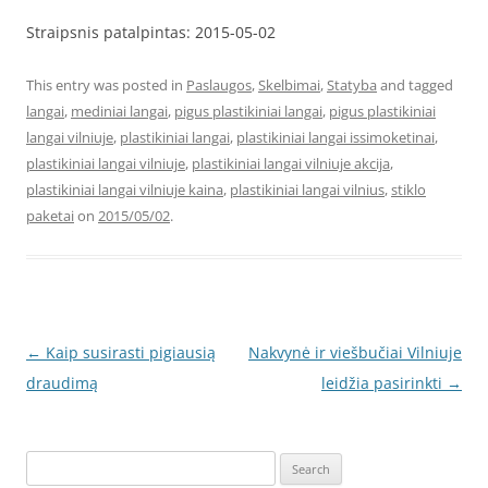
Straipsnis patalpintas: 2015-05-02
This entry was posted in
Paslaugos
,
Skelbimai
,
Statyba
and tagged
langai
,
mediniai langai
,
pigus plastikiniai langai
,
pigus plastikiniai
langai vilniuje
,
plastikiniai langai
,
plastikiniai langai issimoketinai
,
plastikiniai langai vilniuje
,
plastikiniai langai vilniuje akcija
,
plastikiniai langai vilniuje kaina
,
plastikiniai langai vilnius
,
stiklo
paketai
on
2015/05/02
.
Post
←
Kaip susirasti pigiausią
Nakvynė ir viešbučiai Vilniuje
navigation
draudimą
leidžia pasirinkti
→
Search