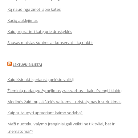
Ką naudinga žinoti apie kates
Kačių auklėjimas
Kaip pripratinti katę prie draskyklės
Sausas maistas šunims ar konservai – ką rinktis
LEKTUVU BILIETAI
Kaip išsirinkti geriausią pelėsio valiklį
Žieminių padangų žymėjimas yra svarbus – kaip išvengti klaidų
Medinės žaidimų aikštelės vaikams – pristatymas ir surinkimas
Kaip sutaupyti aptveriant kaimo sodybą?
Maži nuotekų valymo įrenginiai gali veikti ne tik tyliai, bet ir
„nematomai‘‘?