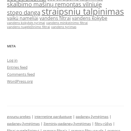
skalbimo mašinų remontas vilniuje
straipsniu talpinimas
stogo danga
vaiku nameliai
vandens filtrai
vandens kokybe
vandens kokybės tyrimai
vandens minkstinimo filtrai
vandens nugeležinimo filtrai
vandens tyrimas
META
Log in
Entries feed
Comments feed
WordPress.org
gyvunu prekes
|
internetine parduotuve
|
padangų žymėjimas
|
padangų žymėjimas
|
žieminių padangų žymėjimas
|
filtrų rūšys
|
filtrai nugeležinimui
|
osmoso filtrai> |
osmoso filtrų nauda
|
osmoso