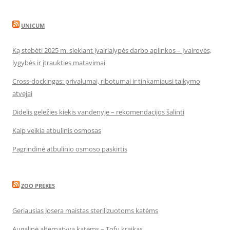
UNICUM
Ką stebėti 2025 m. siekiant įvairialypės darbo aplinkos – Įvairovės,
lygybės ir įtraukties matavimai
Cross-dockingas: privalumai, ribotumai ir tinkamiausi taikymo
atvejai
Didelis geležies kiekis vandenyje – rekomendacijos šalinti
Kaip veikia atbulinis osmosas
Pagrindinė atbulinio osmoso paskirtis
ZOO PREKES
Geriausias Josera maistas sterilizuotoms katėms
Augalinė alternatyva katėms – Tofu kraikas