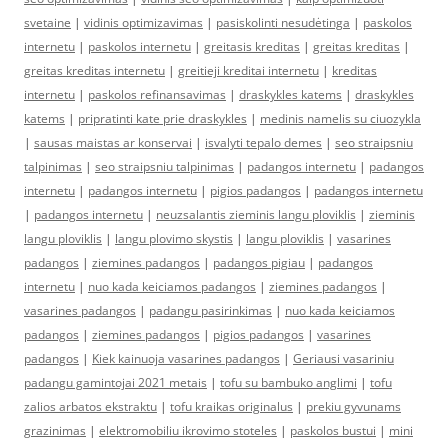
svetaine
|
vidinis optimizavimas
|
pasiskolinti nesudėtinga
|
paskolos
internetu
|
paskolos internetu
|
greitasis kreditas
|
greitas kreditas
|
greitas kreditas internetu
|
greitieji kreditai internetu
|
kreditas
internetu
|
paskolos refinansavimas
|
draskykles katems
|
draskykles
katems
|
pripratinti kate prie draskykles
|
medinis namelis su ciuozykla
|
sausas maistas ar konservai
|
isvalyti tepalo demes
|
seo straipsniu
talpinimas
|
seo straipsniu talpinimas
|
padangos internetu
|
padangos
internetu
|
padangos internetu
|
pigios padangos
|
padangos internetu
|
padangos internetu
|
neuzsalantis zieminis langu ploviklis
|
zieminis
langu ploviklis
|
langu plovimo skystis
|
langu ploviklis
|
vasarines
padangos
|
ziemines padangos
|
padangos pigiau
|
padangos
internetu
|
nuo kada keiciamos padangos
|
ziemines padangos
|
vasarines padangos
|
padangu pasirinkimas
|
nuo kada keiciamos
padangos
|
ziemines padangos
|
pigios padangos
|
vasarines
padangos
|
Kiek kainuoja vasarines padangos
|
Geriausi vasariniu
padangu gamintojai 2021 metais
|
tofu su bambuko anglimi
|
tofu
zalios arbatos ekstraktu
|
tofu kraikas originalus
|
prekiu gyvunams
grazinimas
|
elektromobiliu ikrovimo stoteles
|
paskolos bustui
|
mini