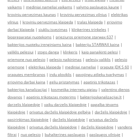
vaikams
|
mediniai nameliai vaikams
|
valymo paslaugos kaune
|
kroviniu pervezimas kaunas
|
kroviniu pervezimas vilnius
|
elektrikas
vilnius
|
kroviniu pervezimas klaipeda
|
tralas klaipeda
|
griovimo
darbai klaipeda
|
siukliu isvezimas
|
klinkerines trinkeles
|
biopreparatai nuotekoms
|
prieziuros priemone starwax 637
|
bakterijos nuoteku irenginiams kaina
|
bakteriju STARWAX kaina
|
valiklis pelesiui
|
stogo danga
|
klinkeris
|
kaip panaikinti pelesi
|
priemone nuo pelesio
|
pelesio naikinimas
|
pelesių valiklis
|
pelesio
priemone
|
elektrikas klaipeda
|
mediniai nameliai
|
orapute JDK S 60
|
oraputes membranos
|
indu ploviklis
|
pavojingu atlieku tvarkymas
|
griovimo darbai kaina
|
geliu pristatymas
|
apatinis trikotazas
|
bakterijos kanalizacijai
|
kosmetika internetu pigiau
|
valentino dienos
dovanos
|
apatinis trikotazas moterims
|
bakterijoskanalizacijai.lt
|
darzelis klaipedoje
|
vaiku darzelis klaipedoje
|
pagalba tėvams
klaipėdoje
|
privatus darželis klaipėdoje gelbėja
|
darželis klaipėdoje
|
pasirinkimas klaipėdoje
|
darželis klaipėdoje
|
privatus darželis
klaipėdoje
|
privatus darželis klaipėdoje
|
darželis klaipėdoje
|
vandens
filtrai
|
nuo pelesio
|
buhalterines paslaugos
|
paslaugos vilniuje
|