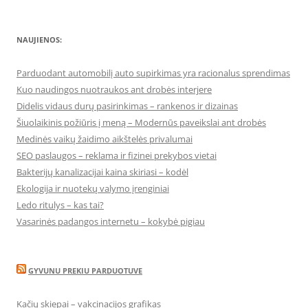
for:
NAUJIENOS:
Parduodant automobilį auto supirkimas yra racionalus sprendimas
Kuo naudingos nuotraukos ant drobės interjere
Didelis vidaus durų pasirinkimas – rankenos ir dizainas
Šiuolaikinis požiūris į meną – Modernūs paveikslai ant drobės
Medinės vaikų žaidimo aikštelės privalumai
SEO paslaugos – reklama ir fizinei prekybos vietai
Bakterijų kanalizacijai kaina skiriasi – kodėl
Ekologija ir nuotekų valymo įrenginiai
Ledo ritulys – kas tai?
Vasarinės padangos internetu – kokybė pigiau
GYVUNU PREKIU PARDUOTUVE
Kačių skiepai – vakcinacijos grafikas