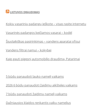
LIETUVOS DRAUDIMAS
Kokių vasarinių padangų ieškote – visas rasite internetu
Vasarinės padangos keičiamos vasarai – kodėl
Šiuolaikiškas pasirinkimas – vandens aparatai ofisui
Vandens filtrai namui – kokybei
Kaip gauti pigesnį automobilio draudimą. Patarimai
5 būdų panaudoti lauko namelį vaikams
2026 6 būdų panaudoti žaidimų aikšteles vaikams
7 būdų panaudoti žaidimų namelį vaikams
Dažniausios klaidos renkantis vaikų namelius