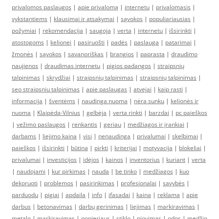
privalomos paslaugos
|
apie privalomą
|
internetu
|
privalomasis
|
vykstantiems
|
klausimai ir atsakymai
|
sąvokos
|
populiariausias
|
požymiai
|
rekomendacija
|
saugoja
|
verta
|
internetu
|
išsirinkti
|
atostogoms
|
kelionei
|
pasiruošti
|
padės
|
paslauga
|
patarimai
|
žmonės
|
sąvokos
|
savanoriškas
|
brangios
|
paprasta
|
draudimo
naujienos
|
draudimas internetu
|
pigios padangos
|
straipsnių
talpinimas
|
skrydžiai
|
straipsnių talpinimas
|
straipsnių talpinimas
|
seo straipsniu talpinimas
|
apie paslaugas
|
atvejai
|
kaip rasti
|
informacija
|
šventėms
|
naudinga nuoma
|
nėra sunku
|
kelionės ir
nuoma
|
Klaipėda-Vilnius
|
gelbėja
|
verta rinkti
|
barzdai
|
pc paieškos
|
vežimo paslaugos
|
renkantis
|
geriau
|
medžiagos ir įrankiai
|
darbams
|
liejimo kaina
|
visi
|
nenaudinga
|
privalumai
|
skelbimai
|
paieškos
|
išsirinkti
|
būtina
|
pirkti
|
kriterijai
|
motyvacija
|
blokeliai
|
privalumai
|
investicijos
|
idėjos
|
kainos
|
inventorius
|
kuriant
|
verta
|
naudojami
|
kur pirkimas
|
nauda
|
be tinko
|
medžiagos
|
kuo
dekoruoti
|
problemos
|
pasirinkimas
|
profesionalai
|
savybės
|
parduodu
|
pigiai
|
apdaila
|
info
|
ifasadai
|
kaina
|
reklama
|
apie
darbus
|
betonavimas
|
darbų gerinimas
|
liejimas
|
markiravimas
|
metalo
|
markiravimas
|
popieriaus
|
stiklo
|
pjovimas
|
odos
|
medžio