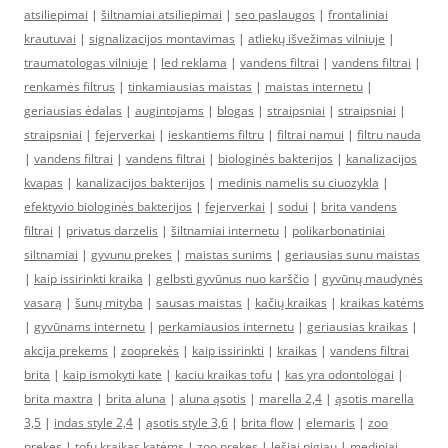
atsiliepimai
|
šiltnamiai atsiliepimai
|
seo paslaugos
|
frontaliniai
krautuvai
|
signalizacijos montavimas
|
atliekų išvežimas vilniuje
|
traumatologas vilniuje
|
led reklama
|
vandens filtrai
|
vandens filtrai
|
renkamės filtrus
|
tinkamiausias maistas
|
maistas internetu
|
geriausias ėdalas
|
augintojams
|
blogas
|
straipsniai
|
straipsniai
|
straipsniai
|
fejerverkai
|
ieskantiems filtru
|
filtrai namui
|
filtru nauda
|
vandens filtrai
|
vandens filtrai
|
biologinės bakterijos
|
kanalizacijos
kvapas
|
kanalizacijos bakterijos
|
medinis namelis su ciuozykla
|
efektyvio biologinės bakterijos
|
fejerverkai
|
sodui
|
brita vandens
filtrai
|
privatus darzelis
|
šiltnamiai internetu
|
polikarbonatiniai
siltnamiai
|
gyvunu prekes
|
maistas sunims
|
geriausias sunu maistas
|
kaip issirinkti kraika
|
gelbsti gyvūnus nuo karščio
|
gyvūnų maudynės
vasarą
|
šunų mityba
|
sausas maistas
|
kačių kraikas
|
kraikas katėms
|
gyvūnams internetu
|
perkamiausios internetu
|
geriausias kraikas
|
akcija prekems
|
zooprekės
|
kaip issirinkti
|
kraikas
|
vandens filtrai
brita
|
kaip ismokyti kate
|
kaciu kraikas tofu
|
kas yra odontologai
|
brita maxtra
|
brita aluna
|
aluna ąsotis
|
marella 2,4
|
ąsotis marella
3,5
|
indas style 2,4
|
ąsotis style 3,6
|
brita flow
|
elemaris
|
zoo
prekes
|
tofu kraikas katėms
|
zoo prekes
|
lęšiai pigiau
|
mediniai