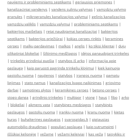
naujiems ir probleminiams septikams
|
geriausios priemones
|
kanalizaciniai vandenys
|
vandens suliniu valymas
|
vamzdziu valymo
granules
|
mikrogranules kanalizacijos valymui
|
gelinis kanalizacijos
vamzdziu valiklis
|
vamzdziu valymui
|
probleminiams septikams
|
bakterijos maišeliais
|
retai naudojamai kanalizacijai
|
bakterijos
septikams
|
bakterijos priežiūrai
|
kokias cerpes rinktis
|
keramines
cerpes
|
malkų pardavimas
|
malkos
|
anglis
|
ko tikisi klientai
|
dujų
silikatiniai blokeliai
|
šiltinimo medžiagos
|
idėjos panaudojant trinkeles
|
trinkelės grindiniui puošia
|
statybos iš arko
|
informacija apie
paslaugą
|
kaip paruosti pagrinda trinkeliu klojimui
|
kiek kainuoja
pastoliu nuoma
|
naujienos
|
statybos
|
įrangos nuoma
|
pamatu
liejimas
|
stato namus
|
kanalizacijos kvapo naikinimas
|
griovimo
darbai
|
samotines plytos
|
keramikines cerpes
|
betono cerpes
|
stogo danga
|
grindinio trinkeles
|
multipor
|
ytong
|
haus
|
fibo
|
arko
|
blokeliai
|
akmens vata
|
statybines medziagos
|
statybinės
paslaugos
|
pastoliu nuoma
|
įrankių nuoma
|
kranu nuoma
|
kietas
kuras
|
buhalterines paslaugos
|
svarosgidas.lt
|
pigiausias
automobilio draudimas
|
populiari paslauga
|
kaip sutrumpinti
|
iššūkiai kelionėje
|
vežame
|
vežami keleiviai
|
kas veža
|
taisyklės ir