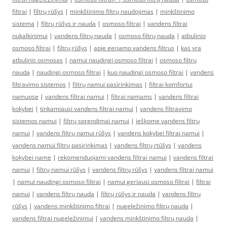
filtrai
|
filtrų rūšys
|
minkštinimo filtrų naudojimas
|
minkštinimo
sistema
|
filtrų rūšys ir nauda
|
osmoso filtrai
|
vandens filtrai
nukalkinimui
|
vandens filtrų nauda
|
osmoso filtrų nauda
|
atbulinio
osmoso filtrai
|
filtrų rūšys
|
apie geriamo vandens filtrus
|
kas yra
atbulinis osmosas
|
namui naudingi osmoso filtrai
|
osmoso filtrų
nauda
|
naudingi osmoso filtrai
|
kuo naudingi osmoso filtrai
|
vandens
filtravimo sistemos
|
filtrų namui pasirinkimas
|
filtrai komfortui
namuose
|
vandens filtrai namui
|
filtrai namams
|
vandens filtrai
kokybei
|
tinkamiausi vandens filtrai namui
|
vandens filtravimo
sistemos namui
|
filtrų sprendimai namui
|
ieškome vandens filtrų
namui
|
vandens filtrų namui rūšys
|
vandens kokybei filtrai namui
|
vandens namui filtrų pasirinkimas
|
vandens filtrų rtūšys
|
vandens
kokybei name
|
rekomenduojami vandens filtrai namui
|
vandens filtrai
namui
|
filtrų namui rūšys
|
vandens filtrų rūšys
|
vandens filtrai namui
|
namui naudingi osmoso filtrai
|
namui geriausi osmoso filtrai
|
filtrai
namui
|
vandens filtrų nauda
|
filtrų rūšys ir nauda
|
vandens filtrų
rūšys
|
vandens minkštinimo filtrai
|
nugeležinimo filtrų nauda
|
vandens filtrai nugeležinimui
|
vandens minkštinimo filtrų nauda
|