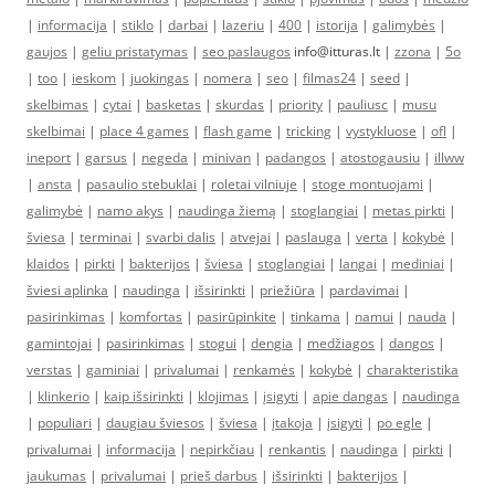
|
informacija
|
stiklo
|
darbai
|
lazeriu
|
400
|
istorija
|
galimybės
|
gaujos
|
geliu pristatymas
|
seo paslaugos
info@itturas.lt |
zzona
|
5o
|
too
|
ieskom
|
juokingas
|
nomera
|
seo
|
filmas24
|
seed
|
skelbimas
|
cytai
|
basketas
|
skurdas
|
priority
|
pauliusc
|
musu
skelbimai
|
place 4 games
|
flash game
|
tricking
|
vystykluose
|
ofl
|
ineport
|
garsus
|
negeda
|
minivan
|
padangos
|
atostogausiu
|
illww
|
ansta
|
pasaulio stebuklai
|
roletai vilniuje
|
stoge montuojami
|
galimybė
|
namo akys
|
naudinga žiemą
|
stoglangiai
|
metas pirkti
|
šviesa
|
terminai
|
svarbi dalis
|
atvejai
|
paslauga
|
verta
|
kokybė
|
klaidos
|
pirkti
|
bakterijos
|
šviesa
|
stoglangiai
|
langai
|
mediniai
|
šviesi aplinka
|
naudinga
|
išsirinkti
|
priežiūra
|
pardavimai
|
pasirinkimas
|
komfortas
|
pasirūpinkite
|
tinkama
|
namui
|
nauda
|
gamintojai
|
pasirinkimas
|
stogui
|
dengia
|
medžiagos
|
dangos
|
verstas
|
gaminiai
|
privalumai
|
renkamės
|
kokybė
|
charakteristika
|
klinkerio
|
kaip išsirinkti
|
klojimas
|
įsigyti
|
apie dangas
|
naudinga
|
populiari
|
daugiau šviesos
|
šviesa
|
įtakoja
|
įsigyti
|
po egle
|
privalumai
|
informacija
|
nepirkčiau
|
renkantis
|
naudinga
|
pirkti
|
jaukumas
|
privalumai
|
prieš darbus
|
išsirinkti
|
bakterijos
|