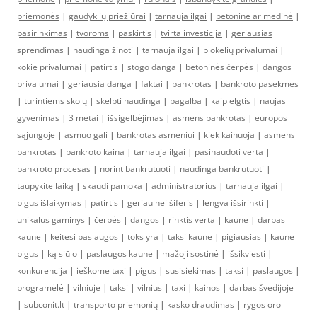
priemonės
|
gaudyklių priežiūrai
|
tarnauja ilgai
|
betoninė ar medinė
|
pasirinkimas
|
tvoroms
|
paskirtis
|
tvirta investicija
|
geriausias
sprendimas
|
naudinga žinoti
|
tarnauja ilgai
|
blokelių privalumai
|
kokie privalumai
|
patirtis
|
stogo danga
|
betoninės čerpės
|
dangos
privalumai
|
geriausia danga
|
faktai
|
bankrotas
|
bankroto pasekmės
|
turintiems skolų
|
skelbti naudinga
|
pagalba
|
kaip elgtis
|
naujas
gyvenimas
|
3 metai
|
išsigelbėjimas
|
asmens bankrotas
|
europos
sąjungoje
|
asmuo gali
|
bankrotas asmeniui
|
kiek kainuoja
|
asmens
bankrotas
|
bankroto kaina
|
tarnauja ilgai
|
pasinaudoti verta
|
bankroto procesas
|
norint bankrutuoti
|
naudinga bankrutuoti
|
taupykite laiką
|
skaudi pamoka
|
administratorius
|
tarnauja ilgai
|
pigus išlaikymas
|
patirtis
|
geriau nei šiferis
|
lengva išsirinkti
|
unikalus gaminys
|
čerpės
|
dangos
|
rinktis verta
|
kaune
|
darbas
kaune
|
keitėsi paslaugos
|
toks yra
|
taksi kaune
|
pigiausias
|
kaune
pigus
|
ką siūlo
|
paslaugos kaune
|
mažoji sostinė
|
išsikviesti
|
konkurencija
|
ieškome taxi
|
pigus
|
susisiekimas
|
taksi
|
paslaugos
|
programėlė
|
vilniuje
|
taksi
|
vilnius
|
taxi
|
kainos
|
darbas švedijoje
|
subconit.lt
|
transporto priemonių
|
kasko draudimas
|
rygos oro