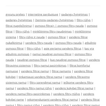
gyvunu prekes
|
internetine parduotuve
|
padangų žymėjimas
|
padangų žymėjimas
|
žieminių padangų žymėjimas
|
filtrų rūšys
|
filtrai nugeležinimui
|
osmoso filtrai> |
osmoso filtrų nauda
|
osmoso
filtrai
|
filtrų rūšys
|
minkštinimo filtrų naudojimas
|
minkštinimo
sistema
|
filtrų rūšys ir nauda
|
osmoso filtrai
|
vandens filtrai
nukalkinimui
|
vandens filtrų nauda
|
osmoso filtrų nauda
|
atbulinio
osmoso filtrai
|
filtrų rūšys
|
apie geriamo vandens filtrus
|
kas yra
atbulinis osmosas
|
namui naudingi osmoso filtrai
|
osmoso filtrų
nauda
|
naudingi osmoso filtrai
|
kuo naudingi osmoso filtrai
|
vandens
filtravimo sistemos
|
filtrų namui pasirinkimas
|
filtrai komfortui
namuose
|
vandens filtrai namui
|
filtrai namams
|
vandens filtrai
kokybei
|
tinkamiausi vandens filtrai namui
|
vandens filtravimo
sistemos namui
|
filtrų sprendimai namui
|
ieškome vandens filtrų
namui
|
vandens filtrų namui rūšys
|
vandens kokybei filtrai namui
|
vandens namui filtrų pasirinkimas
|
vandens filtrų rtūšys
|
vandens
kokybei name
|
rekomenduojami vandens filtrai namui
|
vandens filtrai
namui
|
filtrų namui rūšys
|
vandens filtrų rūšys
|
vandens filtrai namui