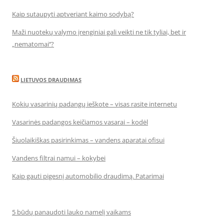
Kaip sutaupyti aptveriant kaimo sodybą?
Maži nuotekų valymo įrenginiai gali veikti ne tik tyliai, bet ir
„nematomai‘‘?
LIETUVOS DRAUDIMAS
Kokių vasarinių padangų ieškote – visas rasite internetu
Vasarinės padangos keičiamos vasarai – kodėl
Šiuolaikiškas pasirinkimas – vandens aparatai ofisui
Vandens filtrai namui – kokybei
Kaip gauti pigesnį automobilio draudimą. Patarimai
5 būdų panaudoti lauko namelį vaikams