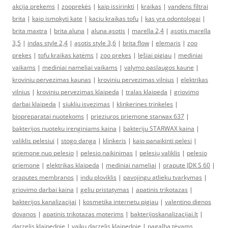
akcija prekems
|
zooprekės
|
kaip issirinkti
|
kraikas
|
vandens filtrai
brita
|
kaip ismokyti kate
|
kaciu kraikas tofu
|
kas yra odontologai
|
brita maxtra
|
brita aluna
|
aluna ąsotis
|
marella 2,4
|
ąsotis marella
3,5
|
indas style 2,4
|
ąsotis style 3,6
|
brita flow
|
elemaris
|
zoo
prekes
|
tofu kraikas katėms
|
zoo prekes
|
lęšiai pigiau
|
mediniai
vaikams
|
mediniai nameliai vaikams
|
valymo paslaugos kaune
|
kroviniu pervezimas kaunas
|
kroviniu pervezimas vilnius
|
elektrikas
vilnius
|
kroviniu pervezimas klaipeda
|
tralas klaipeda
|
griovimo
darbai klaipeda
|
siukliu isvezimas
|
klinkerines trinkeles
|
biopreparatai nuotekoms
|
prieziuros priemone starwax 637
|
bakterijos nuoteku irenginiams kaina
|
bakteriju STARWAX kaina
|
valiklis pelesiui
|
stogo danga
|
klinkeris
|
kaip panaikinti pelesi
|
priemone nuo pelesio
|
pelesio naikinimas
|
pelesių valiklis
|
pelesio
priemone
|
elektrikas klaipeda
|
mediniai nameliai
|
orapute JDK S 60
|
oraputes membranos
|
indu ploviklis
|
pavojingu atlieku tvarkymas
|
griovimo darbai kaina
|
geliu pristatymas
|
apatinis trikotazas
|
bakterijos kanalizacijai
|
kosmetika internetu pigiau
|
valentino dienos
dovanos
|
apatinis trikotazas moterims
|
bakterijoskanalizacijai.lt
|
darzelis klaipedoje
|
vaiku darzelis klaipedoje
|
pagalba tėvams