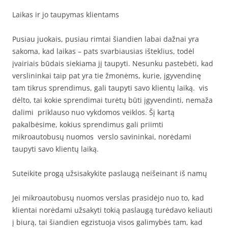
Laikas ir jo taupymas klientams
Pusiau juokais, pusiau rimtai šiandien labai dažnai yra
sakoma, kad laikas – pats svarbiausias išteklius, todėl
įvairiais būdais siekiama jį taupyti. Nesunku pastebėti, kad
verslininkai taip pat yra tie žmonėms, kurie, įgyvendinę
tam tikrus sprendimus, gali taupyti savo klientų laiką. vis
dėlto, tai kokie sprendimai turėtų būti įgyvendinti, nemaža
dalimi priklauso nuo vykdomos veiklos. Šį kartą
pakalbėsime, kokius sprendimus gali priimti
mikroautobusų nuomos verslo savininkai, norėdami
taupyti savo klientų laiką.
Suteikite progą užsisakykite paslaugą neišeinant iš namų
Jei mikroautobusų nuomos verslas prasidėjo nuo to, kad
klientai norėdami užsakyti tokią paslaugą turėdavo keliauti
į biurą, tai šiandien egzistuoja visos galimybės tam, kad