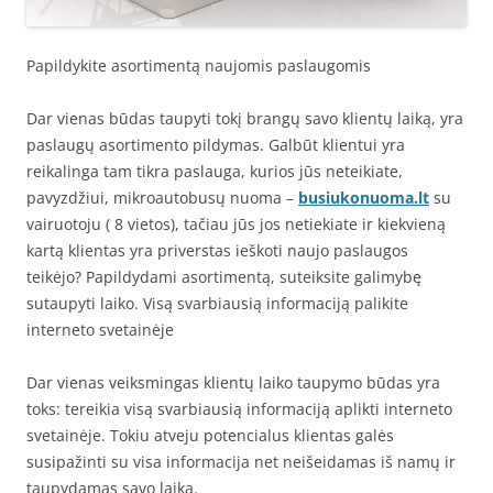
Papildykite asortimentą naujomis paslaugomis
Dar vienas būdas taupyti tokį brangų savo klientų laiką, yra
paslaugų asortimento pildymas. Galbūt klientui yra
reikalinga tam tikra paslauga, kurios jūs neteikiate,
pavyzdžiui, mikroautobusų nuoma –
busiukonuoma.lt
su
vairuotoju ( 8 vietos), tačiau jūs jos netiekiate ir kiekvieną
kartą klientas yra priverstas ieškoti naujo paslaugos
teikėjo? Papildydami asortimentą, suteiksite galimybę
sutaupyti laiko. Visą svarbiausią informaciją palikite
interneto svetainėje
Dar vienas veiksmingas klientų laiko taupymo būdas yra
toks: tereikia visą svarbiausią informaciją aplikti interneto
svetainėje. Tokiu atveju potencialus klientas galės
susipažinti su visa informacija net neišeidamas iš namų ir
taupydamas savo laiką.