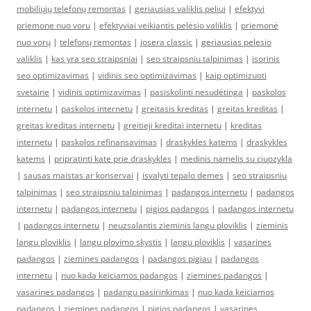
mobiliųjų telefonų remontas
|
geriausias valiklis peliui
|
efektyvi
priemone nuo voru
|
efektyviai veikiantis pelėsio valiklis
|
priemonė
nuo vorų
|
telefonų remontas
|
josera classic
|
geriausias pelesio
valiklis
|
kas yra seo straipsniai
|
seo straipsniu talpinimas
|
isorinis
seo optimizavimas
|
vidinis seo optimizavimas
|
kaip optimizuoti
svetaine
|
vidinis optimizavimas
|
pasiskolinti nesudėtinga
|
paskolos
internetu
|
paskolos internetu
|
greitasis kreditas
|
greitas kreditas
|
greitas kreditas internetu
|
greitieji kreditai internetu
|
kreditas
internetu
|
paskolos refinansavimas
|
draskykles katems
|
draskykles
katems
|
pripratinti kate prie draskykles
|
medinis namelis su ciuozykla
|
sausas maistas ar konservai
|
isvalyti tepalo demes
|
seo straipsniu
talpinimas
|
seo straipsniu talpinimas
|
padangos internetu
|
padangos
internetu
|
padangos internetu
|
pigios padangos
|
padangos internetu
|
padangos internetu
|
neuzsalantis zieminis langu ploviklis
|
zieminis
langu ploviklis
|
langu plovimo skystis
|
langu ploviklis
|
vasarines
padangos
|
ziemines padangos
|
padangos pigiau
|
padangos
internetu
|
nuo kada keiciamos padangos
|
ziemines padangos
|
vasarines padangos
|
padangu pasirinkimas
|
nuo kada keiciamos
padangos
|
ziemines padangos
|
pigios padangos
|
vasarines