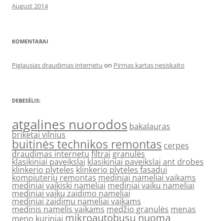
August 2014
KOMENTARAI
Pigiausias draudimas internetu
on
Pirmas kartas nesiskaito
DEBESĖLIS:
atgalines nuorodos
bakalauras
briketai vilnius
buitinės technikos remontas
cerpes
draudimas internetu
filtrai
granulės
klasikiniai paveikslai
klasikiniai paveikslai ant drobes
klinkerio plyteles
klinkerio plyteles fasadui
kompiuterių remontas
mediniai nameliai vaikams
mediniai vaikiski nameliai
mediniai vaiku nameliai
mediniai vaiku zaidimo nameliai
mediniai zaidimu nameliai vaikams
medinis namelis vaikams
medžio granulės
menas
mikroautobusu nuoma
meno kuriniai