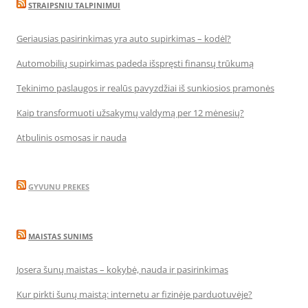
STRAIPSNIU TALPINIMUI
Geriausias pasirinkimas yra auto supirkimas – kodėl?
Automobilių supirkimas padeda išspręsti finansų trūkumą
Tekinimo paslaugos ir realūs pavyzdžiai iš sunkiosios pramonės
Kaip transformuoti užsakymų valdymą per 12 mėnesių?
Atbulinis osmosas ir nauda
GYVUNU PREKES
MAISTAS SUNIMS
Josera šunų maistas – kokybė, nauda ir pasirinkimas
Kur pirkti šunų maistą: internetu ar fizinėje parduotuvėje?