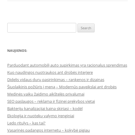
Search
for:
NAUJIENOS:
Parduodant automobilį auto supirkimas yra racionalus sprendimas
Kuo naudingos nuotraukos ant drobės interjere
Didelis vidaus durų pasirinkimas – rankenos ir dizainas
Šiuolaikinis požiūris į meną – Modernūs paveikslai ant drobės
Medinės vaikų žaidimo aikštelės privalumai
SEO paslaugos – reklama ir fizinei prekybos vietai
Bakterijų kanalizacijai kaina skiriasi – kodėl
Ekologija ir nuotekų valymo įrenginiai
Ledo ritulys – kas tai?
Vasarinės padangos internetu – kokybė pigiau