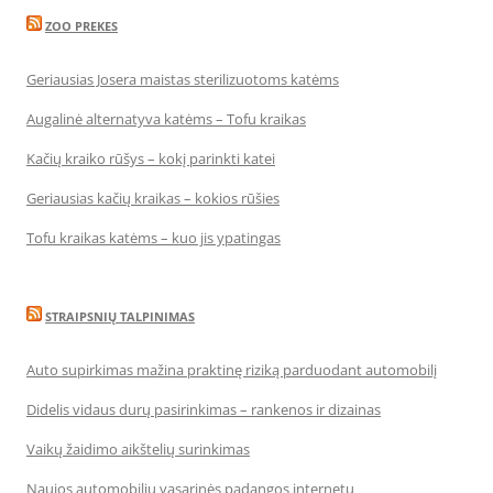
ZOO PREKES
Geriausias Josera maistas sterilizuotoms katėms
Augalinė alternatyva katėms – Tofu kraikas
Kačių kraiko rūšys – kokį parinkti katei
Geriausias kačių kraikas – kokios rūšies
Tofu kraikas katėms – kuo jis ypatingas
STRAIPSNIŲ TALPINIMAS
Auto supirkimas mažina praktinę riziką parduodant automobilį
Didelis vidaus durų pasirinkimas – rankenos ir dizainas
Vaikų žaidimo aikštelių surinkimas
Naujos automobilių vasarinės padangos internetu