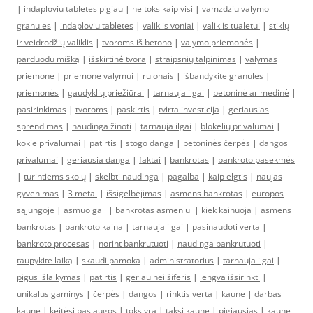
|
indaploviu tabletes pigiau
|
ne toks kaip visi
|
vamzdziu valymo
granules
|
indaploviu tabletes
|
valiklis voniai
|
valiklis tualetui
|
stiklų
ir veidrodžių valiklis
|
tvoroms iš betono
|
valymo priemonės
|
parduodu mišką
|
išskirtinė tvora
|
straipsnių talpinimas
|
valymas
priemone
|
priemonė valymui
|
rulonais
|
išbandykite granules
|
priemonės
|
gaudyklių priežiūrai
|
tarnauja ilgai
|
betoninė ar medinė
|
pasirinkimas
|
tvoroms
|
paskirtis
|
tvirta investicija
|
geriausias
sprendimas
|
naudinga žinoti
|
tarnauja ilgai
|
blokelių privalumai
|
kokie privalumai
|
patirtis
|
stogo danga
|
betoninės čerpės
|
dangos
privalumai
|
geriausia danga
|
faktai
|
bankrotas
|
bankroto pasekmės
|
turintiems skolų
|
skelbti naudinga
|
pagalba
|
kaip elgtis
|
naujas
gyvenimas
|
3 metai
|
išsigelbėjimas
|
asmens bankrotas
|
europos
sąjungoje
|
asmuo gali
|
bankrotas asmeniui
|
kiek kainuoja
|
asmens
bankrotas
|
bankroto kaina
|
tarnauja ilgai
|
pasinaudoti verta
|
bankroto procesas
|
norint bankrutuoti
|
naudinga bankrutuoti
|
taupykite laiką
|
skaudi pamoka
|
administratorius
|
tarnauja ilgai
|
pigus išlaikymas
|
patirtis
|
geriau nei šiferis
|
lengva išsirinkti
|
unikalus gaminys
|
čerpės
|
dangos
|
rinktis verta
|
kaune
|
darbas
kaune
|
keitėsi paslaugos
|
toks yra
|
taksi kaune
|
pigiausias
|
kaune