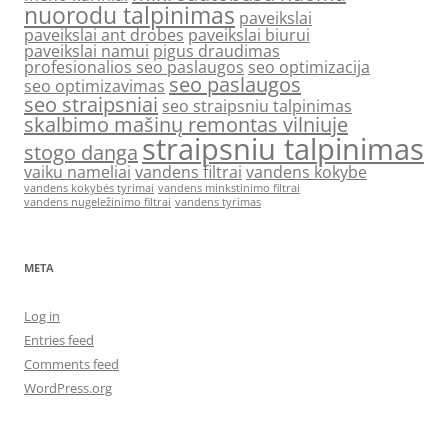
nuorodu talpinimas
paveikslai
paveikslai ant drobes
paveikslai biurui
paveikslai namui
pigus draudimas
profesionalios seo paslaugos
seo optimizacija
seo paslaugos
seo optimizavimas
seo straipsniai
seo straipsniu talpinimas
skalbimo mašinų remontas vilniuje
straipsniu talpinimas
stogo danga
vaiku nameliai
vandens filtrai
vandens kokybe
vandens kokybės tyrimai
vandens minkstinimo filtrai
vandens nugeležinimo filtrai
vandens tyrimas
META
Log in
Entries feed
Comments feed
WordPress.org