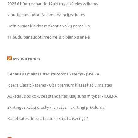
2026 6 būdų panaudoti žaidimų aikšteles vaikams
7 būdų panaudoti žaidimų namelį vaikams
Dažniausios klaidos renkantis vaikų namelius
11 būdų panaudoti medinę laipiojimo sienelę
GYVUNU PREKES
Geriausias maistas sterilizuotoms katėms - JOSERA
Josera Classic katėms - Ulta premium klasės kačių maistas
Aukščiausios kokybės standartas Jūsų šuns mitybai - JOSERA
Skirtingos kačių draskyklių rūšys – skirtingi privalumai
Kodėl katės drasko baldus - kaip to išvengti?