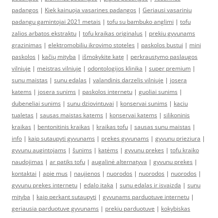
padangos
|
Kiek kainuoja vasarines padangos
|
Geriausi vasariniu
padangu gamintojai 2021 metais
|
tofu su bambuko anglimi
|
tofu
zalios arbatos ekstraktu
|
tofu kraikas originalus
|
prekiu gyvunams
grazinimas
|
elektromobiliu ikrovimo stoteles
|
paskolos bustui
|
mini
paskolos
|
kačių mityba
|
išmokykite katę
|
perkraustymo paslaugos
vilniuje
|
meistras vilniuje
|
odontologijos klinika
|
super premium
|
sunu maistas
|
sunu edalas
|
valandinis darzelis vilniuje
|
josera
katems
|
josera sunims
|
paskolos internetu
|
guoliai sunims
|
dubeneliai sunims
|
sunu dziovintuvai
|
konservai sunims
|
kaciu
tualetas
|
sausas maistas katems
|
konservai katems
|
silikoninis
kraikas
|
bentonitinis kraikas
|
kraikas tofu
|
sausas sunu maistas
|
info
|
kaip sutaupyti gyvunams
|
prekes gyvunams
|
gyvunu prieziura
|
gyvunu augintojams
|
šunims
|
katėms
|
gyvunu prekes
|
tofu kraiko
naudojimas
|
ar patiks tofu
|
augalinė alternatyva
|
gyvunu prekes
|
kontaktai
|
apie mus
|
naujienos
|
nuorodos
|
nuorodos
|
nuorodos
|
gyvunu prekes internetu
|
edalo itaka
|
sunu edalas ir isvaizda
|
sunu
mityba
|
kaip perkant sutaupyti
|
gyvunams parduotuve internetu
|
geriausia parduotuve gyvunams
|
prekiu parduotuve
|
kokybiskas