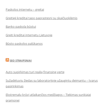
Paskolos internetu – greitai
Greitieji kreditai tapo paprastesni su skaičiuoklėmis
Banko paskola būstui
Greiti kreditai internetu Lietuvoje
Būsto paskolos palūkanos
SEO STRAIPSNIAI
Auto supirkimas turi realią finansinę vertę
Sužadėtuvių žiedas su laboratorijoje užaugintu deimantu – tvarus
pasirinkimas
Ekstremalų krūvį atlaikančios medžiagos – Tiekimas sunkiajai
pramonei