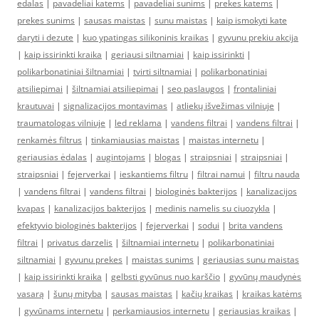
edalas
|
pavadeliai katems
|
pavadeliai sunims
|
prekes katems
|
prekes sunims
|
sausas maistas
|
sunu maistas
|
kaip ismokyti kate
daryti i dezute
|
kuo ypatingas silikoninis kraikas
|
gyvunu prekiu akcija
|
kaip issirinkti kraika
|
geriausi siltnamiai
|
kaip issirinkti
|
polikarbonatiniai šiltnamiai
|
tvirti siltnamiai
|
polikarbonatiniai
atsiliepimai
|
šiltnamiai atsiliepimai
|
seo paslaugos
|
frontaliniai
krautuvai
|
signalizacijos montavimas
|
atliekų išvežimas vilniuje
|
traumatologas vilniuje
|
led reklama
|
vandens filtrai
|
vandens filtrai
|
renkamės filtrus
|
tinkamiausias maistas
|
maistas internetu
|
geriausias ėdalas
|
augintojams
|
blogas
|
straipsniai
|
straipsniai
|
straipsniai
|
fejerverkai
|
ieskantiems filtru
|
filtrai namui
|
filtru nauda
|
vandens filtrai
|
vandens filtrai
|
biologinės bakterijos
|
kanalizacijos
kvapas
|
kanalizacijos bakterijos
|
medinis namelis su ciuozykla
|
efektyvio biologinės bakterijos
|
fejerverkai
|
sodui
|
brita vandens
filtrai
|
privatus darzelis
|
šiltnamiai internetu
|
polikarbonatiniai
siltnamiai
|
gyvunu prekes
|
maistas sunims
|
geriausias sunu maistas
|
kaip issirinkti kraika
|
gelbsti gyvūnus nuo karščio
|
gyvūnų maudynės
vasarą
|
šunų mityba
|
sausas maistas
|
kačių kraikas
|
kraikas katėms
|
gyvūnams internetu
|
perkamiausios internetu
|
geriausias kraikas
|