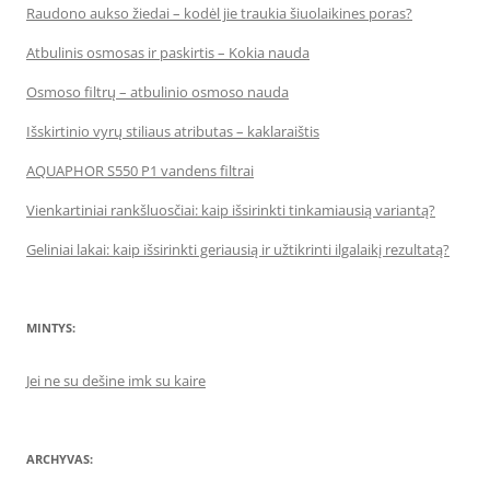
Raudono aukso žiedai – kodėl jie traukia šiuolaikines poras?
Atbulinis osmosas ir paskirtis – Kokia nauda
Osmoso filtrų – atbulinio osmoso nauda
Išskirtinio vyrų stiliaus atributas – kaklaraištis
AQUAPHOR S550 P1 vandens filtrai
Vienkartiniai rankšluosčiai: kaip išsirinkti tinkamiausią variantą?
Geliniai lakai: kaip išsirinkti geriausią ir užtikrinti ilgalaikį rezultatą?
MINTYS:
Jei ne su dešine imk su kaire
ARCHYVAS: