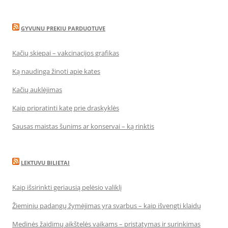
GYVUNU PREKIU PARDUOTUVE
Kačių skiepai – vakcinacijos grafikas
Ką naudinga žinoti apie kates
Kačių auklėjimas
Kaip pripratinti katę prie draskyklės
Sausas maistas šunims ar konservai – ką rinktis
LEKTUVU BILIETAI
Kaip išsirinkti geriausią pelėsio valiklį
Žieminių padangų žymėjimas yra svarbus – kaip išvengti klaidų
Medinės žaidimų aikštelės vaikams – pristatymas ir surinkimas