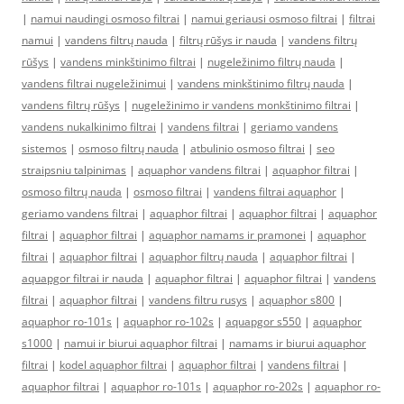
|
namui naudingi osmoso filtrai
|
namui geriausi osmoso filtrai
|
filtrai
namui
|
vandens filtrų nauda
|
filtrų rūšys ir nauda
|
vandens filtrų
rūšys
|
vandens minkštinimo filtrai
|
nugeležinimo filtrų nauda
|
vandens filtrai nugeležinimui
|
vandens minkštinimo filtrų nauda
|
vandens filtrų rūšys
|
nugeležinimo ir vandens monkštinimo filtrai
|
vandens nukalkinimo filtrai
|
vandens filtrai
|
geriamo vandens
sistemos
|
osmoso filtrų nauda
|
atbulinio osmoso filtrai
|
seo
straipsniu talpinimas
|
aquaphor vandens filtrai
|
aquaphor filtrai
|
osmoso filtrų nauda
|
osmoso filtrai
|
vandens filtrai aquaphor
|
geriamo vandens filtrai
|
aquaphor filtrai
|
aquaphor filtrai
|
aquaphor
filtrai
|
aquaphor filtrai
|
aquaphor namams ir pramonei
|
aquaphor
filtrai
|
aquaphor filtrai
|
aquaphor filtrų nauda
|
aquaphor filtrai
|
aquapgor filtrai ir nauda
|
aquaphor filtrai
|
aquaphor filtrai
|
vandens
filtrai
|
aquaphor filtrai
|
vandens filtru rusys
|
aquaphor s800
|
aquaphor ro-101s
|
aquaphor ro-102s
|
aquapgor s550
|
aquaphor
s1000
|
namui ir biurui aquaphor filtrai
|
namams ir biurui aquaphor
filtrai
|
kodel aquaphor filtrai
|
aquaphor filtrai
|
vandens filtrai
|
aquaphor filtrai
|
aquaphor ro-101s
|
aquaphor ro-202s
|
aquaphor ro-