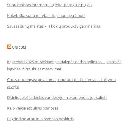
Šunų maistas internetu – greita, patogu ir pigiau
Kokybiška šunų mityba – ką naudinga žinoti
Sausas šunų maistas – iš kokių produktų gaminamas
UNICUM
Ką stebėti 2025 m. siekiant įvairialypės darbo aplinkos – Įvairovės,
lygybės ir įtraukties matavimai
Cross-dockingas: privalumai, ribotumai ir tinkamiausi taikymo
atvejai
Didelis geležies kiekis vandenyje – rekomendacijos šalinti
Kaip veikia atbulinis osmosas
Pagrindinė atbulinio osmoso paskirtis