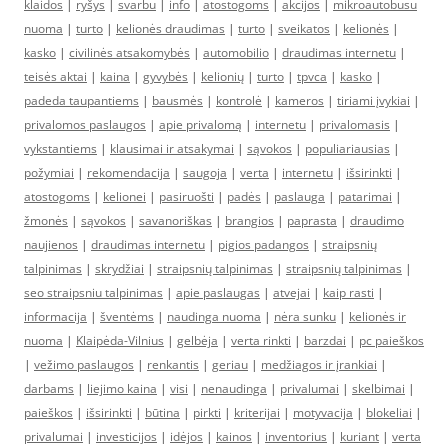
klaidos
|
ryšys
|
svarbu
|
info
|
atostogoms
|
akcijos
|
mikroautobusu
nuoma
|
turto
|
kelionės draudimas
|
turto
|
sveikatos
|
kelionės
|
kasko
|
civilinės atsakomybės
|
automobilio
|
draudimas internetu
|
teisės aktai
|
kaina
|
gyvybės
|
kelionių
|
turto
|
tpvca
|
kasko
|
padeda taupantiems
|
bausmės
|
kontrolė
|
kameros
|
tiriami įvykiai
|
privalomos paslaugos
|
apie privalomą
|
internetu
|
privalomasis
|
vykstantiems
|
klausimai ir atsakymai
|
sąvokos
|
populiariausias
|
požymiai
|
rekomendacija
|
saugoja
|
verta
|
internetu
|
išsirinkti
|
atostogoms
|
kelionei
|
pasiruošti
|
padės
|
paslauga
|
patarimai
|
žmonės
|
sąvokos
|
savanoriškas
|
brangios
|
paprasta
|
draudimo
naujienos
|
draudimas internetu
|
pigios padangos
|
straipsnių
talpinimas
|
skrydžiai
|
straipsnių talpinimas
|
straipsnių talpinimas
|
seo straipsniu talpinimas
|
apie paslaugas
|
atvejai
|
kaip rasti
|
informacija
|
šventėms
|
naudinga nuoma
|
nėra sunku
|
kelionės ir
nuoma
|
Klaipėda-Vilnius
|
gelbėja
|
verta rinkti
|
barzdai
|
pc paieškos
|
vežimo paslaugos
|
renkantis
|
geriau
|
medžiagos ir įrankiai
|
darbams
|
liejimo kaina
|
visi
|
nenaudinga
|
privalumai
|
skelbimai
|
paieškos
|
išsirinkti
|
būtina
|
pirkti
|
kriterijai
|
motyvacija
|
blokeliai
|
privalumai
|
investicijos
|
idėjos
|
kainos
|
inventorius
|
kuriant
|
verta