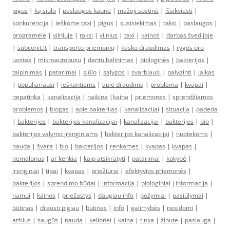
pigus
|
ką siūlo
|
paslaugos kaune
|
mažoji sostinė
|
išsikviesti
|
konkurencija
|
ieškome taxi
|
pigus
|
susisiekimas
|
taksi
|
paslaugos
|
programėlė
|
vilniuje
|
taksi
|
vilnius
|
taxi
|
kainos
|
darbas švedijoje
|
subconit.lt
|
transporto priemonių
|
kasko draudimas
|
rygos oro
uostas
|
mikroautobusu
|
dantu balinimas
|
biologinės
|
bakterijos
|
talpinimas
|
patarimai
|
siūlo
|
sąlygos
|
svarbiausi
|
palyginti
|
laikas
|
populiariausi
|
ieškantiems
|
apie draudimą
|
problema
|
kvapai
|
nepatinka
|
kanalizacija
|
naikina
|
kaina
|
priemonės
|
sprendžiamos
problemos
|
blogas
|
apie bakterijas
|
kanalizacijai
|
situacija
|
padeda
|
bakterijos
|
bakterijos kanalizacijai
|
kanalizacijai
|
bakterijos
|
bio
|
bakterijos valymo įrenginiams
|
bakterijos kanalizacijai
|
nuotekoms
|
nauda
|
švara
|
bio
|
bakterijos
|
renkamės
|
kvapas
|
kvapas
|
nemalonus
|
ar kenkia
|
kaip atsikratyti
|
patarimai
|
kokybė
|
įrenginiai
|
tipai
|
kvapas
|
priežiūrai
|
efektyvios priemonės
|
bakterijos
|
sprendimo būdai
|
informacija
|
biologiniai
|
informacija
|
namui
|
kainos
|
priežastys
|
daugiau info
|
požymiai
|
pasiūlymai
|
būtinas
|
drausti pigiau
|
būtinas
|
info
|
galimybės
|
nesidomi
|
atšilus
|
saugūs
|
nauda
|
kelionei
|
kaina
|
tinka
|
žinutė
|
paslauga
|