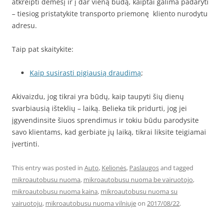
atkreipti dėmesį ir į dar vieną būdą, kaiptai galima padaryti
– tiesiog pristatykite transporto priemonę kliento nurodytu
adresu.
Taip pat skaitykite:
Kaip susirasti pigiausią draudimą
;
Akivaizdu, jog tikrai yra būdų, kaip taupyti šių dienų
svarbiausią išteklių – laiką. Belieka tik pridurti, jog jei
įgyvendinsite šiuos sprendimus ir tokiu būdu parodysite
savo klientams, kad gerbiate jų laiką, tikrai liksite teigiamai
įvertinti.
This entry was posted in
Auto
,
Kelionės
,
Paslaugos
and tagged
mikroautobusu nuoma
,
mikroautobusu nuoma be vairuotojo
,
mikroautobusu nuoma kaina
,
mikroautobusu nuoma su
vairuotoju
,
mikroautobusu nuoma vilniuje
on
2017/08/22
.