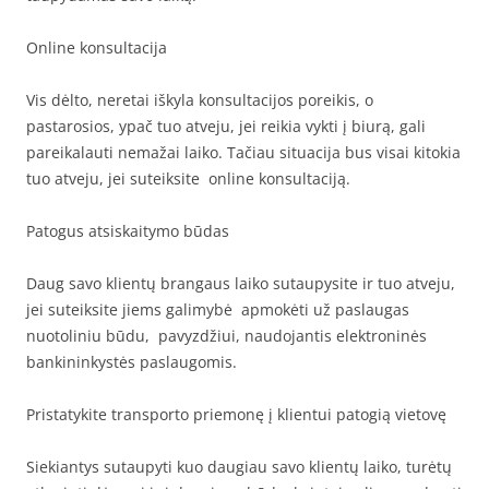
Online konsultacija
Vis dėlto, neretai iškyla konsultacijos poreikis, o
pastarosios, ypač tuo atveju, jei reikia vykti į biurą, gali
pareikalauti nemažai laiko. Tačiau situacija bus visai kitokia
tuo atveju, jei suteiksite online konsultaciją.
Patogus atsiskaitymo būdas
Daug savo klientų brangaus laiko sutaupysite ir tuo atveju,
jei suteiksite jiems galimybė apmokėti už paslaugas
nuotoliniu būdu, pavyzdžiui, naudojantis elektroninės
bankininkystės paslaugomis.
Pristatykite transporto priemonę į klientui patogią vietovę
Siekiantys sutaupyti kuo daugiau savo klientų laiko, turėtų