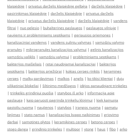
klaipėdoje
|
privatus darželis klaipėdoje gelbėja
|
darželis klaipėdoje
|
pasirinkimas klaipėdoje
|
darželis klaipėdoje
|
privatus darželis
klaipėdoje
|
privatus darželis klaipėdoje
|
darželis klaipėdoje
|
vandens
filtrai
|
nuo pelesio
|
buhalterines paslaugos
|
paslaugos vilniuje
|
naujiems ir probleminiams septikams
|
geriausios priemones
|
kanalizaciniai vandenys
|
vandens suliniu valymas
|
vamzdziu valymo
granules
|
mikrogranules kanalizacijos valymui
|
gelinis kanalizacijos
vamzdziu valiklis
|
vamzdziu valymui
|
probleminiams septikams
|
bakterijos maišeliais
|
retai naudojamai kanalizacijai
|
bakterijos
septikams
|
bakterijos priežiūrai
|
kokias cerpes rinktis
|
keramines
cerpes
|
malkų pardavimas
|
malkos
|
anglis
|
ko tikisi klientai
|
dujų
silikatiniai blokeliai
|
šiltinimo medžiagos
|
idėjos panaudojant trinkeles
|
trinkelės grindiniui puošia
|
statybos iš arko
|
informacija apie
paslaugą
|
kaip paruosti pagrinda trinkeliu klojimui
|
kiek kainuoja
pastoliu nuoma
|
naujienos
|
statybos
|
įrangos nuoma
|
pamatu
liejimas
|
stato namus
|
kanalizacijos kvapo naikinimas
|
griovimo
darbai
|
samotines plytos
|
keramikines cerpes
|
betono cerpes
|
stogo danga
|
grindinio trinkeles
|
multipor
|
ytong
|
haus
|
fibo
|
arko