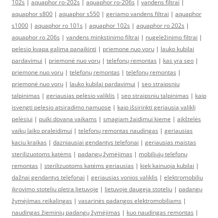
102s
|
aquaphor ro-202s
|
aquaphor ro-206s
|
vandens filtrai
|
aquaphor s800
|
aquaphor s550
|
geriamo vandens filtrai
|
aquaphor
s1000
|
aquaphor ro 101s
|
aquaphor 102s
|
aquaphor ro 202s
|
aquaphor ro 206s
|
vandens minkstinimo filtrai
|
nugeležinimo filtrai
|
pelesio kvapa galima panaikinti
|
priemone nuo voru
|
lauko kubilai
pardavimui
|
priemonė nuo vorų
|
telefonų remontas
|
kas yra seo
|
priemone nuo voru
|
telefonų remontas
|
telefonų remontas
|
priemonė nuo vorų
|
lauko kubilai pardavimui
|
seo straipsniu
talpinimas
|
geriausias pelėsio valiklis
|
seo straipsniu talpinimas
|
kaip
isvengti pelesio atsiradimo namuose
|
kaip išsirinkti geriausią valiklį
pelėsiui
|
puiki dovana vaikams
|
smagiam žaidimui kieme
|
aikštelės
vaikų laiko praleidimui
|
telefonų remontas naudingas
|
geriausias
kaciu kraikas
|
dazniausiai gendantys telefonai
|
geriausias maistas
sterilizuotoms katėms
|
padangų žymėjimas
|
mobiliųjų telefonų
remontas
|
sterilizuotoms katėms geriausias
|
kiek kainuoja kubilai
|
dažnai gendantys telefonai
|
geriausias vonios valiklis
|
elektromobiliu
ikrovimo stoteliu pletra lietuvoje
|
lietuvoje daugeja stoteliu
|
padangų
žymėjimas reikalingas
|
vasarinės padangos elektromobiliams
|
naudingas žieminių padangų žymėjimas
|
kuo naudingas remontas
|