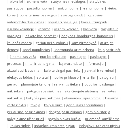
|
blokeliai
|
akmens vata
|
statybines medziagos
|
statybinės
paslaugos
|
pastoliu nuoma
|
įrankių nuoma
|
kranu nuoma
|
kietas
kuras
|
buhalterines paslaugos
|
svarosgidas.lt
|
pigiausias
automobilio draudimas
|
populiari paslauga
|
kaip sutrumpinti
|
iššūkiai kelionėje
|
vežame
|
vežami keleiviai
|
kas veža
|
taisyklės ir
pareigos
|
ieškote kas parvežtų
|
berlynas, hamburgas, hanoveris
|
kelionės vasarą
|
geriau nei autobusu
|
kam pirmenybė
|
atkreipti
dėmesį
|
kodėl populiarios
|
į dortmundą ar mincheną
|
kaip pasiruošti
|
žinome kas veža
|
nuo ko priklauso
|
paslaugos
|
paslaugos
|
procesas
|
mitai ir paneigimai
|
ką prarandate
|
informacija
|
aktualiausi klausimai
|
kaip teisingai pasirinkti
|
įrankiai ir terminai
|
efektyvus būdas
|
epitetai
|
nuo ko priklauso
|
kriterijai
|
patogiau
|
geriau
|
planuojate kelionę
|
renkantis tiekėją
|
populiari paslauga
|
mikriukais
|
patogus susisiekimas
|
skaičiuojate atstumą
|
renkatės
mikriukus
|
kokybės pasirinkimas
|
ekonomiški sprendimai
|
kuriame
|
verta rinktis
|
įtakoja
|
kaip sukurti
|
geriausias sprendimas
|
geriausias pasirinkimas
|
dangos pasirinkimas
|
gaminio istorija
|
palyginkime už ar prieš
|
pagalbininkas buičiai
|
priemonė kamščiams
|
kokias rinktis
|
indaploviu tabletes pigiau
|
indaploviu tabletes pigiau