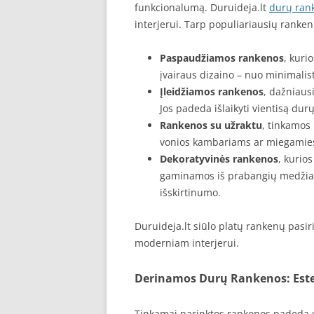
funkcionalumą. Duruideja.lt
durų ran
interjerui. Tarp populiariausių rankenų
Paspaudžiamos rankenos
, kuri
įvairaus dizaino – nuo minimalist
Įleidžiamos rankenos
, dažniaus
Jos padeda išlaikyti vientisą durų
Rankenos su užraktu
, tinkamos
vonios kambariams ar miegamie
Dekoratyvinės rankenos
, kurio
gaminamos iš prabangių medžiagų, 
išskirtinumo.
Duruideja.lt siūlo platų rankenų pasirin
moderniam interjerui.
Derinamos Durų Rankenos: Este
Tinkamai parinktos rankenos padeda už