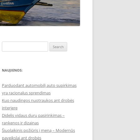
Search
for:
NAUJIENOS:
Parduodant automobilį auto supirkimas
yra racionalus sprendimas
Kuo naudingos nuotraukos ant drobės
interjere
Didelis vidaus durų pasirinkimas –
rankenos ir dizainas
Šiuolaikinis požiūris į meną – Modernūs
paveikslai ant drobės