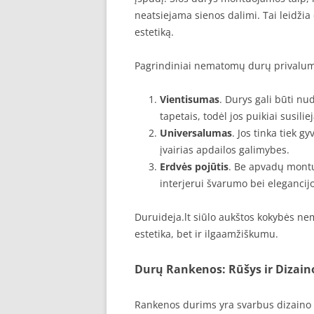
neatsiejama sienos dalimi. Tai leidžia 
estetiką.
Pagrindiniai nematomų durų privalum
Vientisumas
. Durys gali būti nu
tapetais, todėl jos puikiai susilie
Universalumas
. Jos tinka tiek 
įvairias apdailos galimybes.
Erdvės pojūtis
. Be apvadų montu
interjerui švarumo bei elegancijo
Duruideja.lt siūlo aukštos kokybės n
estetika, bet ir ilgaamžiškumu.
Durų Rankenos: Rūšys ir Dizai
Rankenos durims yra svarbus dizaino el