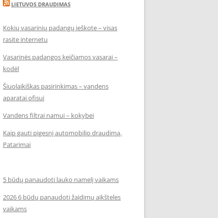
LIETUVOS DRAUDIMAS
Kokių vasarinių padangų ieškote – visas
rasite internetu
Vasarinės padangos keičiamos vasarai –
kodėl
Šiuolaikiškas pasirinkimas – vandens
aparatai ofisui
Vandens filtrai namui – kokybei
Kaip gauti pigesnį automobilio draudimą.
Patarimai
5 būdų panaudoti lauko namelį vaikams
2026 6 būdų panaudoti žaidimų aikšteles
vaikams