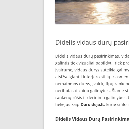
Didelis vidaus durų pasir
Didelis vidaus durų pasirinkimas. Vid
galintis tiek vizualiai papildyti, tiek 
įvairumo, vidaus durys suteikia galimyb
atsižvelgiant į interjero stilių ir asme
nematomos durys, įvairių tipų rankeno
neribotas dizaino galimybes. Šiame st
rankenų rūšis ir derinimo galimybes, t
tiekėjus kaip
Duruideja.lt
, kurie siūlo
Didelis Vidaus Durų Pasirinkima