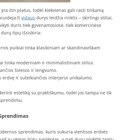
ra itin platus, todėl kiekvienas gali rasti tinkamą
ruideja.lt
vidaus
durys leidžia rinktis – skirtingi stiliai,
aikyti duris tiek gyvenamosiose, tiek komercinėse
durų tipų išsiskiria:
urios puikiai tinka klasikiniam ar skandinaviškam
iai tinka moderniam ir minimalistiniam stiliui.
kiančios šviesos ir lengvumo.
s erdvę ir suteikiančios interjerui unikalumo.
derinti estetiką su praktiškumu, todėl jos tampa ne tik
 sprendimu.
Sprendimas
odernus sprendimas, kuris sukuria vientisos erdvės
kad jų rėmas būtų paslėptas, o pati durų plokštė taptų