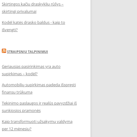
Skirtingos kačių draskyklių rūšys –
skirtingi privalumai
Kodėl katės drasko baldus - kaip to
išvengti?
STRAIPSNIU TALPINIMUI
Geriausias pasirinkimas yra auto
supirkimas – kodėl?
Automobilių supirkimas padeda išspręsti
finansų trūkumą
Tekinimo paslaugos ir realūs pavyzdžiai iš
sunkiosios pramonės
Kaip transformuoti užsakymų valdymą
per 12 mėnesių?