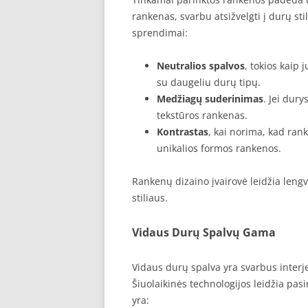
rankenas, svarbu atsižvelgti į durų sti
sprendimai:
Neutralios spalvos
, tokios kaip 
su daugeliu durų tipų.
Medžiagų suderinimas
. Jei dur
tekstūros rankenas.
Kontrastas
, kai norima, kad ran
unikalios formos rankenos.
Rankenų dizaino įvairovė leidžia lengvai
stiliaus.
Vidaus Durų Spalvų Gama
Vidaus durų spalva yra svarbus interj
Šiuolaikinės technologijos leidžia pasi
yra: