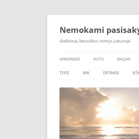
Skip
to
content
Nemokami pasisak
Skelbimai, lietuviškos mintys Lietuvoje
ANNONSER
AUTO
BALDAI
TEISĖ
IMK
DEŠINIEJI
IE