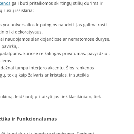
kenos
gali būti pritaikomos skirtingų stilių durims ir
 rūšių išsiskiria:
os yra universalios ir patogios naudoti. Jas galima rasti
inio iki dekoratyvaus.
iai naudojamos slankiojančiose ar nematomose duryse.
 paviršių.
 patalpoms, kuriose reikalingas privatumas, pavyzdžiui,
siems.
s dažnai tampa interjero akcentu. Šios rankenos
tokių kaip žalvaris ar kristalas, ir suteikia
kimą, leidžiantį pritaikyti jas tiek klasikiniam, tiek
tika ir Funkcionalumas
tikrinti durų ir interjero vientisumą. Derinant