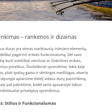
inkimas – rankenos ir dizainas
aus durys yra vienas svarbiausių interjero elementų,
praktiškai pagerinti erdvės funkcionalumą. Dėl savo
ę kurti estetiškai vientisas ar išskirtines erdves,
ninius poreikius. Šiuolaikiniai sprendimai, tokie kaip
s, plati spalvų gama ir skirtingos medžiagos, atveria
raipsnyje aptarsime didelį vidaus durų pasirinkimą,
aip pat pabrėšime, kodėl verta apsvarstyti tokius
 individualiai pritaikytus sprendimus.
s: Stilius ir Funkcionalumas