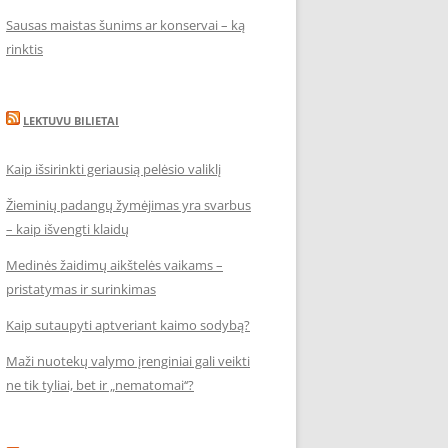
Sausas maistas šunims ar konservai – ką
rinktis
LEKTUVU BILIETAI
Kaip išsirinkti geriausią pelėsio valiklį
Žieminių padangų žymėjimas yra svarbus
– kaip išvengti klaidų
Medinės žaidimų aikštelės vaikams –
pristatymas ir surinkimas
Kaip sutaupyti aptveriant kaimo sodybą?
Maži nuotekų valymo įrenginiai gali veikti
ne tik tyliai, bet ir „nematomai‘‘?