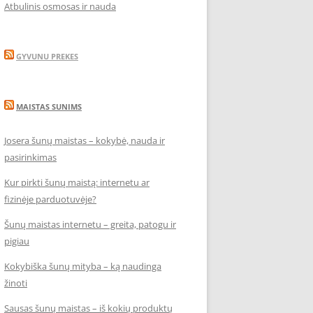
Atbulinis osmosas ir nauda
GYVUNU PREKES
MAISTAS SUNIMS
Josera šunų maistas – kokybė, nauda ir
pasirinkimas
Kur pirkti šunų maistą: internetu ar
fizinėje parduotuvėje?
Šunų maistas internetu – greita, patogu ir
pigiau
Kokybiška šunų mityba – ką naudinga
žinoti
Sausas šunų maistas – iš kokių produktų