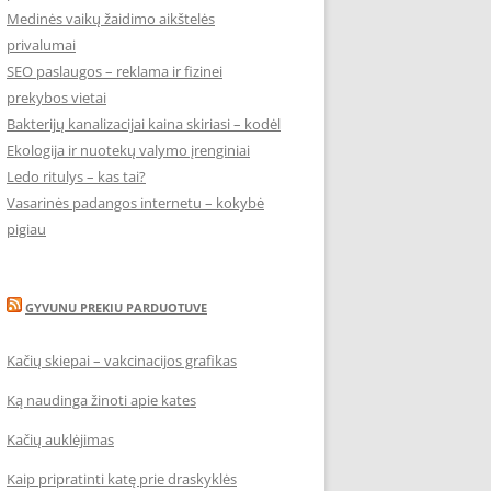
Medinės vaikų žaidimo aikštelės
privalumai
SEO paslaugos – reklama ir fizinei
prekybos vietai
Bakterijų kanalizacijai kaina skiriasi – kodėl
Ekologija ir nuotekų valymo įrenginiai
Ledo ritulys – kas tai?
Vasarinės padangos internetu – kokybė
pigiau
GYVUNU PREKIU PARDUOTUVE
Kačių skiepai – vakcinacijos grafikas
Ką naudinga žinoti apie kates
Kačių auklėjimas
Kaip pripratinti katę prie draskyklės