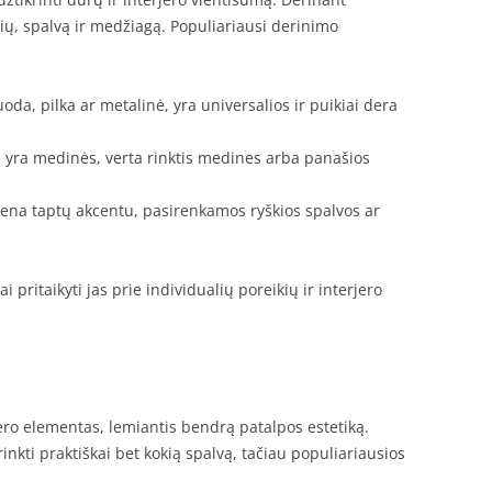
lių, spalvą ir medžiagą. Populiariausi derinimo
juoda, pilka ar metalinė, yra universalios ir puikiai dera
ys yra medinės, verta rinktis medines arba panašios
kena taptų akcentu, pasirenkamos ryškios spalvos ar
 pritaikyti jas prie individualių poreikių ir interjero
ero elementas, lemiantis bendrą patalpos estetiką.
rinkti praktiškai bet kokią spalvą, tačiau populiariausios