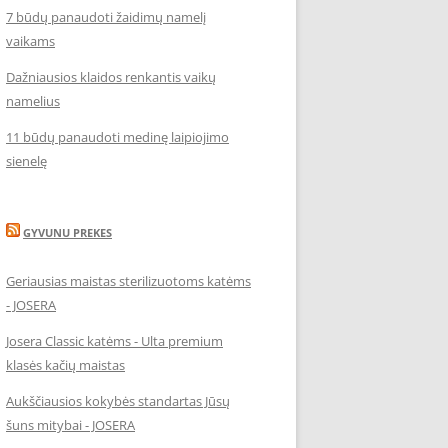
7 būdų panaudoti žaidimų namelį
vaikams
Dažniausios klaidos renkantis vaikų
namelius
11 būdų panaudoti medinę laipiojimo
sienelę
GYVUNU PREKES
Geriausias maistas sterilizuotoms katėms
- JOSERA
Josera Classic katėms - Ulta premium
klasės kačių maistas
Aukščiausios kokybės standartas Jūsų
šuns mitybai - JOSERA