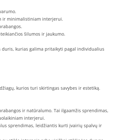
švarumo.
 ir minimalistiniam interjerui.
r prabangos.
uteikiančios šilumos ir jaukumo.
s duris, kurias galima pritaikyti pagal individualius
iagų, kurios turi skirtingas savybes ir estetiką.
a prabangos ir natūralumo. Tai ilgaamžis sprendimas,
uolaikiniam interjerui.
lus sprendimas, leidžiantis kurti įvairių spalvų ir