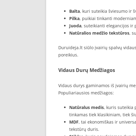
Balta
, kuri suteikia šviesumo ir 
Pilka
, puikiai tinkanti moderniam
Juoda
, suteikianti elegancijos i
Natūralios medžio tekstūros
, s
Duruideja.lt siūlo įvairių spalvų vidau
poreikius.
Vidaus Durų Medžiagos
Vidaus durys gaminamos iš įvairių medž
Populiariausios medžiagos:
Natūralus medis
, kuris suteiki
tinkamas tiek klasikiniam, tiek ši
MDF
, tai ekonomiškas ir universa
tekstūrų duris.