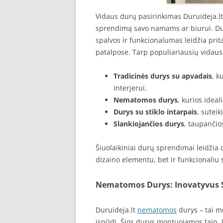
Vidaus durų pasirinkimas Duruideja.lt y
sprendimą savo namams ar biurui. Du
spalvos ir funkcionalumas leidžia prit
patalpose. Tarp populiariausių vidaus 
Tradicinės durys su apvadais
, k
interjerui.
Nematomos durys
, kurios ideal
Durys su stiklo intarpais
, sutei
Slankiojančios durys
, taupančio
Šiuolaikiniai durų sprendimai leidžia 
dizaino elementu, bet ir funkcionaliu
Nematomos Durys: Inovatyvus 
Duruideja.lt
nematomos
durys – tai m
įspūdį. Šios durys montuojamos taip, 