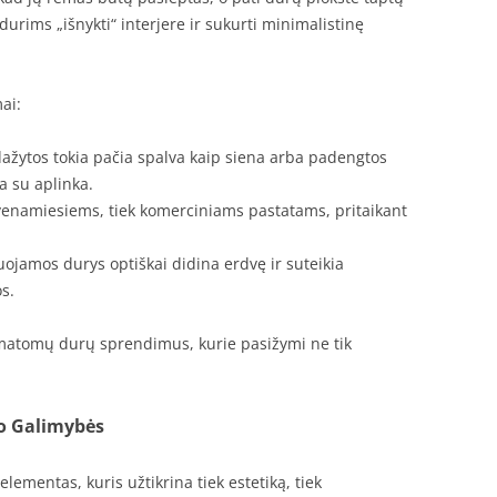
durims „išnykti“ interjere ir sukurti minimalistinę
ai:
dažytos tokia pačia spalva kaip siena arba padengtos
ja su aplinka.
gyvenamiesiems, tiek komerciniams pastatams, pritaikant
ojamos durys optiškai didina erdvę ir suteikia
s.
ematomų durų sprendimus, kurie pasižymi ne tik
no Galimybės
ementas, kuris užtikrina tiek estetiką, tiek