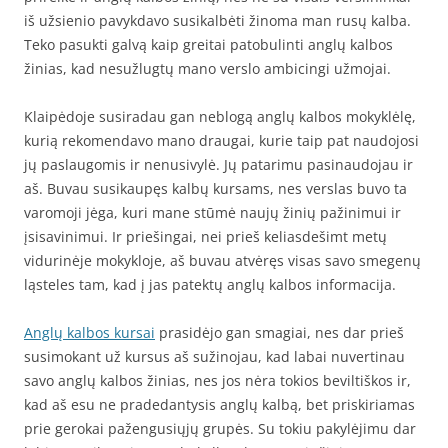
iš užsienio pavykdavo susikalbėti žinoma man rusų kalba.
Teko pasukti galvą kaip greitai patobulinti anglų kalbos
žinias, kad nesužlugtų mano verslo ambicingi užmojai.
Klaipėdoje susiradau gan neblogą anglų kalbos mokyklėlę,
kurią rekomendavo mano draugai, kurie taip pat naudojosi
jų paslaugomis ir nenusivylė. Jų patarimu pasinaudojau ir
aš. Buvau susikaupęs kalbų kursams, nes verslas buvo ta
varomoji jėga, kuri mane stūmė naujų žinių pažinimui ir
įsisavinimui. Ir priešingai, nei prieš keliasdešimt metų
vidurinėje mokykloje, aš buvau atvėręs visas savo smegenų
ląsteles tam, kad į jas patektų anglų kalbos informacija.
Anglų kalbos kursai
prasidėjo gan smagiai, nes dar prieš
susimokant už kursus aš sužinojau, kad labai nuvertinau
savo anglų kalbos žinias, nes jos nėra tokios beviltiškos ir,
kad aš esu ne pradedantysis anglų kalbą, bet priskiriamas
prie gerokai pažengusiųjų grupės. Su tokiu pakylėjimu dar