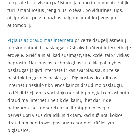
perpratę ir su viskuo pažįstami jau nuo to momento kai jie
turi išmaniuosius įrenginius, o tėvai, po vidurinės, ups,
atsiprašau, po gimnazijos baigimo nupirko jiems po
automobilį.
Pigiausias draudimas internetu
privertė daugelį asmenų
persiorientuoti ir paslaugas užsisakyti būtent internetinėje
erdvėje. Greičiausiai, kad susimąstysite, kodėl taip? Viskas
paprasta. Naujausios technologijos suteikia galimybes
paslaugas įsigyti internete ir kas svarbiausia, su teise
pasirinkti pigesnes paslaugas. Pigiausias draudimas
internetu nesiūlo tik vienos kainos draudimo paslaugų,
todėl didžioji dalis vartotojų noriai ir patogiai renkasi auto
draudimą internetu ne tik dėl kainų, bet dar ir dėl
patogumo, nes nebereikia sukti ratų po miestą ir
pervažiuoti visus draudikus tik tam, kad sužinoti kokios
draudimo bendrovės paslaugos norimos rūšies yra
pigiausios.