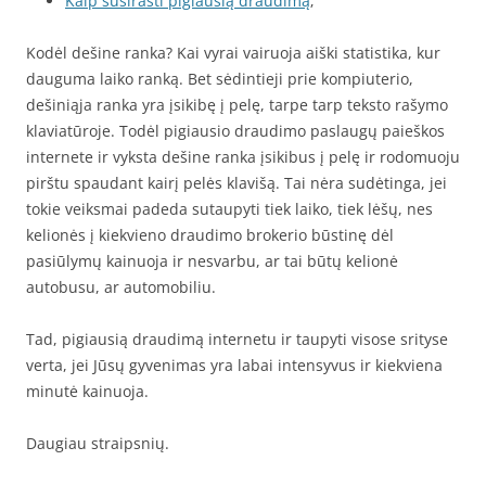
Kaip susirasti pigiausią draudimą
;
Kodėl dešine ranka? Kai vyrai vairuoja aiški statistika, kur
dauguma laiko ranką. Bet sėdintieji prie kompiuterio,
dešiniąja ranka yra įsikibę į pelę, tarpe tarp teksto rašymo
klaviatūroje. Todėl pigiausio draudimo paslaugų paieškos
internete ir vyksta dešine ranka įsikibus į pelę ir rodomuoju
pirštu spaudant kairį pelės klavišą. Tai nėra sudėtinga, jei
tokie veiksmai padeda sutaupyti tiek laiko, tiek lėšų, nes
kelionės į kiekvieno draudimo brokerio būstinę dėl
pasiūlymų kainuoja ir nesvarbu, ar tai būtų kelionė
autobusu, ar automobiliu.
Tad, pigiausią draudimą internetu ir taupyti visose srityse
verta, jei Jūsų gyvenimas yra labai intensyvus ir kiekviena
minutė kainuoja.
Daugiau straipsnių.