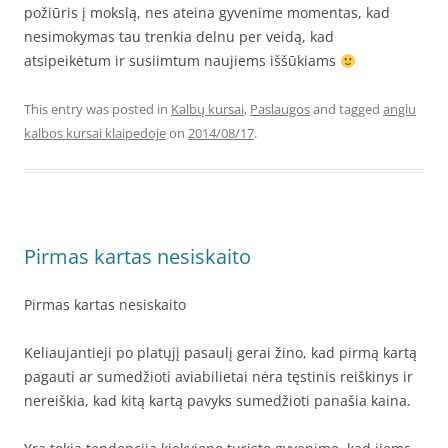
požiūris į mokslą, nes ateina gyvenime momentas, kad
nesimokymas tau trenkia delnu per veidą, kad
atsipeikėtum ir susiimtum naujiems iššūkiams
This entry was posted in
Kalbų kursai
,
Paslaugos
and tagged
anglu
kalbos kursai klaipedoje
on
2014/08/17
.
Pirmas kartas nesiskaito
Pirmas kartas nesiskaito
Keliaujantieji po platųjį pasaulį gerai žino, kad pirmą kartą
pagauti ar sumedžioti aviabilietai nėra tęstinis reiškinys ir
nereiškia, kad kitą kartą pavyks sumedžioti panašia kaina.