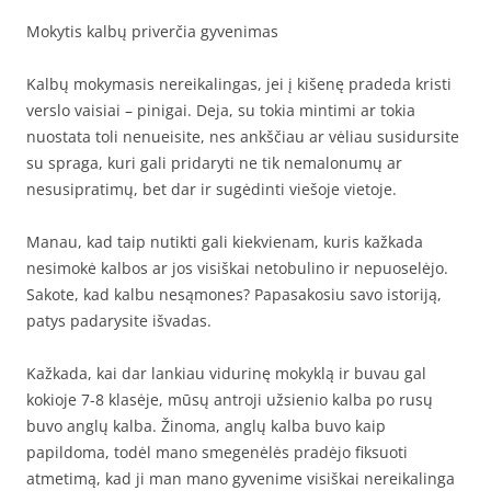
Mokytis kalbų priverčia gyvenimas
Kalbų mokymasis nereikalingas, jei į kišenę pradeda kristi
verslo vaisiai – pinigai. Deja, su tokia mintimi ar tokia
nuostata toli nenueisite, nes ankščiau ar vėliau susidursite
su spraga, kuri gali pridaryti ne tik nemalonumų ar
nesusipratimų, bet dar ir sugėdinti viešoje vietoje.
Manau, kad taip nutikti gali kiekvienam, kuris kažkada
nesimokė kalbos ar jos visiškai netobulino ir nepuoselėjo.
Sakote, kad kalbu nesąmones? Papasakosiu savo istoriją,
patys padarysite išvadas.
Kažkada, kai dar lankiau vidurinę mokyklą ir buvau gal
kokioje 7-8 klasėje, mūsų antroji užsienio kalba po rusų
buvo anglų kalba. Žinoma, anglų kalba buvo kaip
papildoma, todėl mano smegenėlės pradėjo fiksuoti
atmetimą, kad ji man mano gyvenime visiškai nereikalinga