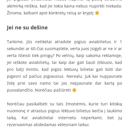
akimirką reiškia, kad jie tokia kaina nebus nupirkti niekada.
Žinoma, kalbant apie konkretų reisą ar kryptį
Jei ne su dešine
Tarkime, Jūs netikėtai atradote pigius aviabilietus ir 1
sekundei ar 60-čiai susimąstėte, verta juos įsigyti ar ne ir ar
verta išleisti tiek pinigų? Po velnių, kaip sakoma reklamoje,
jei ieškote aviabilietų, tai kaip dar gali šauti (tikiuosi, kad
pro šalį) mintis, kad pigūs lėktuvų bilietai gali būti dar
pigesni už pačius pigiausius. Nerealu. Juk kai nupjaunate
žolę prie savo namo tai jos nepjaunate dar kartą po
pusvalandžio. Norėčiau pažiūrėti
Norėčiau pasikalbėti su tais žmonėmis, kurie turi kitokią
nuomonę ir atrastus pigius lėktuvo bilietus keičia į laukimo
laiką. Kai aviabilietai internetu neperkami, bet jų
rezervavimas atidedamas vėlesniam laikui.