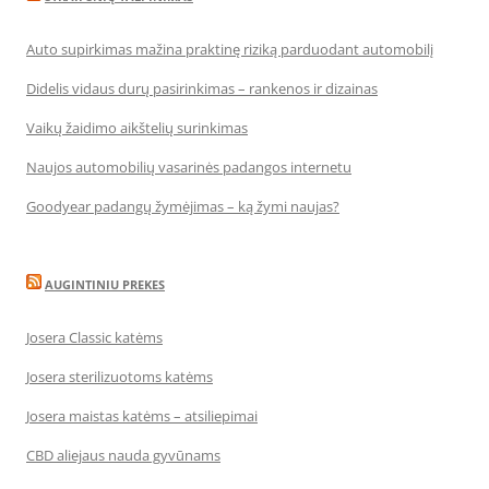
Auto supirkimas mažina praktinę riziką parduodant automobilį
Didelis vidaus durų pasirinkimas – rankenos ir dizainas
Vaikų žaidimo aikštelių surinkimas
Naujos automobilių vasarinės padangos internetu
Goodyear padangų žymėjimas – ką žymi naujas?
AUGINTINIU PREKES
Josera Classic katėms
Josera sterilizuotoms katėms
Josera maistas katėms – atsiliepimai
CBD aliejaus nauda gyvūnams