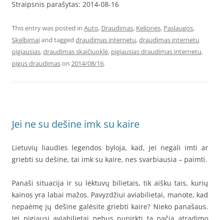
Straipsnis parašytas: 2014-08-16
This entry was posted in
Auto
,
Draudimas
,
Kelionės
,
Paslaugos
,
Skelbimai
and tagged
draudimas internetu
,
draudimas internetu
pigiausias
,
draudimas skaičiuoklė
,
pigiausias draudimas internetu
,
pigus draudimas
on
2014/08/16
.
Jei ne su dešine imk su kaire
Lietuvių liaudies legendos byloja, kad, jei negali imti ar
griebti su dešine, tai imk su kaire, nes svarbiausia – paimti.
Panaši situacija ir su lėktuvų bilietais, tik aišku tais, kurių
kainos yra labai mažos. Pavyzdžiui aviabilietai, manote, kad
nepaėmę jų dešine galėsite griebti kaire? Nieko panašaus.
Jei pigiausi aviabilietai nebus nupirkti tą pačią atradimo