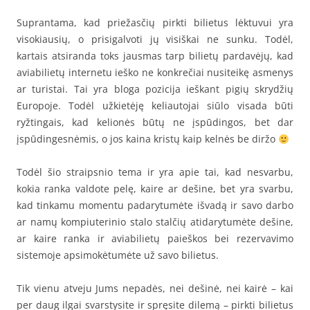
Suprantama, kad priežasčių pirkti bilietus lėktuvui yra
visokiausių, o prisigalvoti jų visiškai ne sunku. Todėl,
kartais atsiranda toks jausmas tarp bilietų pardavėjų, kad
aviabilietų internetu ieško ne konkrečiai nusiteikę asmenys
ar turistai. Tai yra bloga pozicija ieškant pigių skrydžių
Europoje. Todėl užkietėję keliautojai siūlo visada būti
ryžtingais, kad kelionės būtų ne įspūdingos, bet dar
įspūdingesnėmis, o jos kaina kristų kaip kelnės be diržo
Todėl šio straipsnio tema ir yra apie tai, kad nesvarbu,
kokia ranka valdote pelę, kaire ar dešine, bet yra svarbu,
kad tinkamu momentu padarytumėte išvadą ir savo darbo
ar namų kompiuterinio stalo stalčių atidarytumėte dešine,
ar kaire ranka ir aviabilietų paieškos bei rezervavimo
sistemoje apsimokėtumėte už savo bilietus.
Tik vienu atveju Jums nepadės, nei dešinė, nei kairė – kai
per daug ilgai svarstysite ir spręsite dilemą – pirkti bilietus