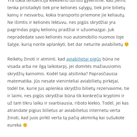
Yra tokia tendencija kiekvieno turisto gyvenime, kad jiems
tenka prisitaikyti tiek prie kelionės sąlygų, tiek prie bilietų
kainų ir nesvarbu, kokia transporto priemone jie keliautų.
Ne išimtis ir kelionės lėktuvu, nes pigūs skrydžiai yra
pagrindas pigių kelionių pradžiai ir užuomazgai. Juk
nepradedate savo kelionės nuo automobilio nuomos toje
šalyje, kurią norite aplankyti, bet dar neturite aviabilietų
Reikėtų žinoti ir atminti, kad
aviabilietai pigūs
būna ne
visada arba ne ilgą laikotarpį, jei domitės mažiausiomis
skrydžių kainomis. Kodėl taip atsitinka? Paprasčiausia
matematika. Jūs nesate vieninteliai aviabilietų pirkėjai,
todėl tie, kurie Jus aplenkia skrydžio bilietų rezervavime, tie
ir laimi, nes pigūs skrydžiai būna tik konkrečia kryptimi ir
už tam tikru laiku ir svarbiausia, riboto kiekio. Todėl, jei kas
atrandate pigius bilietus ar aviabilietus internetu verta
žinoti, kad juos pirkti verta tą pačią akimirką kai sušukote
eureka