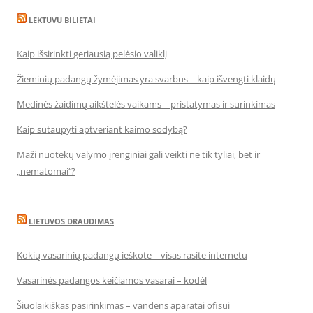
LEKTUVU BILIETAI
Kaip išsirinkti geriausią pelėsio valiklį
Žieminių padangų žymėjimas yra svarbus – kaip išvengti klaidų
Medinės žaidimų aikštelės vaikams – pristatymas ir surinkimas
Kaip sutaupyti aptveriant kaimo sodybą?
Maži nuotekų valymo įrenginiai gali veikti ne tik tyliai, bet ir
„nematomai‘‘?
LIETUVOS DRAUDIMAS
Kokių vasarinių padangų ieškote – visas rasite internetu
Vasarinės padangos keičiamos vasarai – kodėl
Šiuolaikiškas pasirinkimas – vandens aparatai ofisui