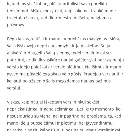
ir, kad jos visiškai negalėsiu pritaikyti savo poreikių
tenkinimui. Aišku, mokytojai, kaip sakoma, traukė mane
trejetui už ausų, kad tik trimestre neišeitų neigiamas
pažymys.
Bėgo laikas, keitėsi ir mano jaunuoliškas mastymas. Mūsų
šalis išsikovojo nepriklausomybę ir ją paskelbė. Su ja
atsivėrė ir daugelio šalių sienos, todėl verslininkai su
patirtimi, ar tik tik susikūrę naujai galėjo vykti be vizų naujų
verslo idėjų paieškai ar verslo plėtimui. Ne išimtis ir mano
gyvenime pūstelėjęs gaivus vėjo gūsis. Pradėjau verslauti ir
keliauti po užsienio šalis megzdamas naujas pažintis
verslui.
Viskas, kaip naujai iškeptam verslininkui sekėsi
nepriekaištingai ir gana sėkmingai. Bet iki to momento, kol
nesusidūriau su viena, gal ir pagrindine problema, ta, kad
mano idėjų puoselėjimui ir plėtimui bei įgyvendinimui
prireikė ir anglų kalbos žinių, nes ne su visais verslininkai