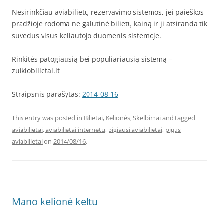
Nesirinkčiau aviabilietų rezervavimo sistemos, jei paieškos
pradžioje rodoma ne galutinė bilietų kainą ir ji atsiranda tik
suvedus visus keliautojo duomenis sistemoje.
Rinkitės patogiausią bei populiariausią sistemą –
zuikiobilietai.lt
Straipsnis parašytas:
2014-08-16
This entry was posted in
Bilietai
,
Kelionės
,
Skelbimai
and tagged
aviabilietai
,
aviabilietai internetu
,
pigiausi aviabilietai
,
pigus
aviabilietai
on
2014/08/16
.
Mano kelionė keltu