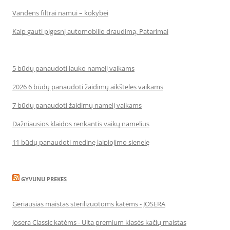
Vandens filtrai namui – kokybei
Kaip gauti pigesnį automobilio draudimą. Patarimai
5 būdų panaudoti lauko namelį vaikams
2026 6 būdų panaudoti žaidimų aikšteles vaikams
7 būdų panaudoti žaidimų namelį vaikams
Dažniausios klaidos renkantis vaikų namelius
11 būdų panaudoti medinę laipiojimo sienelę
GYVUNU PREKES
Geriausias maistas sterilizuotoms katėms - JOSERA
Josera Classic katėms - Ulta premium klasės kačių maistas