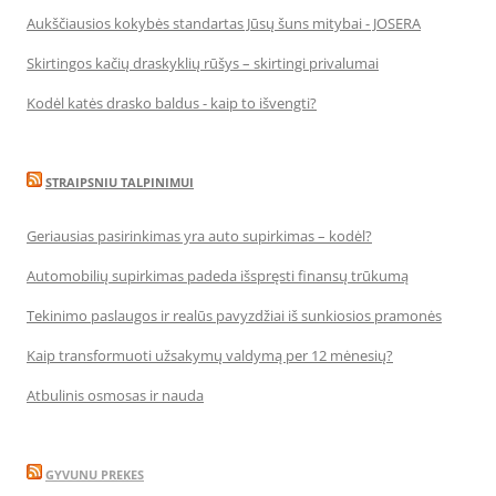
Aukščiausios kokybės standartas Jūsų šuns mitybai - JOSERA
Skirtingos kačių draskyklių rūšys – skirtingi privalumai
Kodėl katės drasko baldus - kaip to išvengti?
STRAIPSNIU TALPINIMUI
Geriausias pasirinkimas yra auto supirkimas – kodėl?
Automobilių supirkimas padeda išspręsti finansų trūkumą
Tekinimo paslaugos ir realūs pavyzdžiai iš sunkiosios pramonės
Kaip transformuoti užsakymų valdymą per 12 mėnesių?
Atbulinis osmosas ir nauda
GYVUNU PREKES