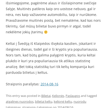
išsimiegojome, pagėrėme alaus ir išsilaipinome svečioje
šalyje. Muitinės patikros kaip oro uostose nebuvo, gal ir
nėra, nes kaip važiavome automobiliu, taip ir nurūkome.
Pravažiavome muitinės postą, bet nematėme, kad kas nors
tikrintų. Gal mūsų bilietai buvo pirmyn ir atgal, todėl
nekėlėme jokių įtarimų
Keltai į Švediją iš Klaipėdos išvyksta kasdien, įskaitant ir
išeigines dienas, todėl gal ir ši kryptis yra populiariausia.
Nors tam, kad būtų galima palyginti kryptis, kuria keltai
plukdo ir kuri yra populiariausia tik atlikus statistinę
analizę. Bet tokią statistiką turi tik keltų kompanija kuri
parduoda bilietus į keltus.
Straipsnis parašytas:
2014-08-16
This entry was posted in
Bilietai
,
Kelionės
,
Paslaugos
and tagged
atgalines nuorodos
,
bilietai keltu
,
kelionė keltu
,
nuorodu
talpinimas
,
straipsniu talpinimas
on
2014/08/16
.