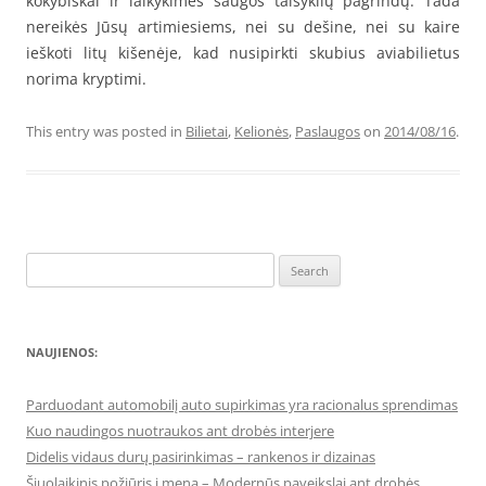
kokybiškai ir laikykimės saugos taisyklių pagrindų. Tada
nereikės Jūsų artimiesiems, nei su dešine, nei su kaire
ieškoti litų kišenėje, kad nusipirkti skubius aviabilietus
norima kryptimi.
This entry was posted in
Bilietai
,
Kelionės
,
Paslaugos
on
2014/08/16
.
Search
for:
NAUJIENOS:
Parduodant automobilį auto supirkimas yra racionalus sprendimas
Kuo naudingos nuotraukos ant drobės interjere
Didelis vidaus durų pasirinkimas – rankenos ir dizainas
Šiuolaikinis požiūris į meną – Modernūs paveikslai ant drobės