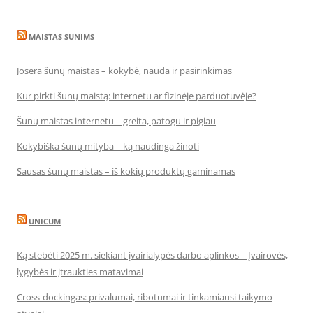
MAISTAS SUNIMS
Josera šunų maistas – kokybė, nauda ir pasirinkimas
Kur pirkti šunų maistą: internetu ar fizinėje parduotuvėje?
Šunų maistas internetu – greita, patogu ir pigiau
Kokybiška šunų mityba – ką naudinga žinoti
Sausas šunų maistas – iš kokių produktų gaminamas
UNICUM
Ką stebėti 2025 m. siekiant įvairialypės darbo aplinkos – Įvairovės,
lygybės ir įtraukties matavimai
Cross-dockingas: privalumai, ribotumai ir tinkamiausi taikymo