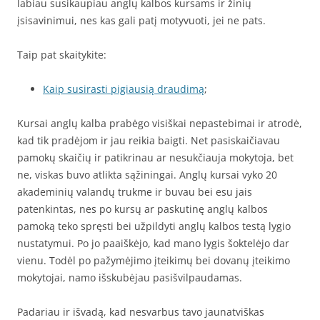
labiau susikaupiau anglų kalbos kursams ir žinių
įsisavinimui, nes kas gali patį motyvuoti, jei ne pats.
Taip pat skaitykite:
Kaip susirasti pigiausią draudimą
;
Kursai anglų kalba prabėgo visiškai nepastebimai ir atrodė,
kad tik pradėjom ir jau reikia baigti. Net pasiskaičiavau
pamokų skaičių ir patikrinau ar nesukčiauja mokytoja, bet
ne, viskas buvo atlikta sąžiningai. Anglų kursai vyko 20
akademinių valandų trukme ir buvau bei esu jais
patenkintas, nes po kursų ar paskutinę anglų kalbos
pamoką teko spręsti bei užpildyti anglų kalbos testą lygio
nustatymui. Po jo paaiškėjo, kad mano lygis šoktelėjo dar
vienu. Todėl po pažymėjimo įteikimų bei dovanų įteikimo
mokytojai, namo išskubėjau pasišvilpaudamas.
Padariau ir išvadą, kad nesvarbus tavo jaunatviškas