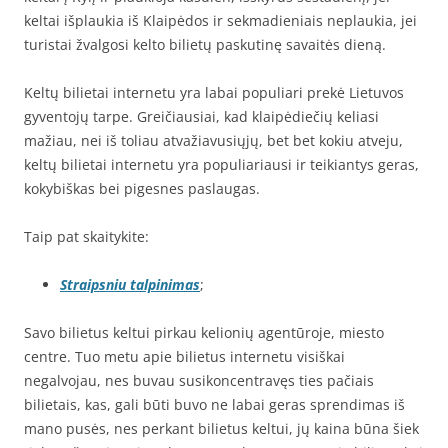
keltai išplaukia iš Klaipėdos ir sekmadieniais neplaukia, jei
turistai žvalgosi kelto bilietų paskutinę savaitės dieną.
Keltų bilietai internetu yra labai populiari prekė Lietuvos
gyventojų tarpe. Greičiausiai, kad klaipėdiečių keliasi
mažiau, nei iš toliau atvažiavusiųjų, bet bet kokiu atveju,
keltų bilietai internetu yra populiariausi ir teikiantys geras,
kokybiškas bei pigesnes paslaugas.
Taip pat skaitykite:
Straipsniu talpinimas
;
Savo bilietus keltui pirkau kelionių agentūroje, miesto
centre. Tuo metu apie bilietus internetu visiškai
negalvojau, nes buvau susikoncentravęs ties pačiais
bilietais, kas, gali būti buvo ne labai geras sprendimas iš
mano pusės, nes perkant bilietus keltui, jų kaina būna šiek