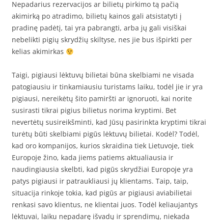
Nepadarius rezervacijos ar bilietų pirkimo tą pačią
akimirką po atradimo, bilietų kainos gali atsistatyti į
pradinę padėtį, tai yra pabrangti, arba jų gali visiškai
nebelikti pigių skrydžių skiltyse, nes jie bus išpirkti per
kelias akimirkas
Taigi, pigiausi lėktuvų bilietai būna skelbiami ne visada
patogiausiu ir tinkamiausiu turistams laiku, todėl jie ir yra
pigiausi, nereikėtų šito pamiršti ar ignoruoti, kai norite
susirasti tikrai pigius bilietus norima kryptimi. Bet
nevertėtų susireikšminti, kad Jūsų pasirinkta kryptimi tikrai
turėtų būti skelbiami pigūs lėktuvų bilietai. Kodėl? Todėl,
kad oro kompanijos, kurios skraidina tiek Lietuvoje, tiek
Europoje žino, kada jiems patiems aktualiausia ir
naudingiausia skelbti, kad pigūs skrydžiai Europoje yra
patys pigiausi ir patraukliausi jų klientams. Taip, taip,
situacija rinkoje tokia, kad pigūs ar pigiausi aviabilietai
renkasi savo klientus, ne klientai juos. Todėl keliaujantys
lėktuvai, laiku nepadarę išvadų ir sprendimų, niekada