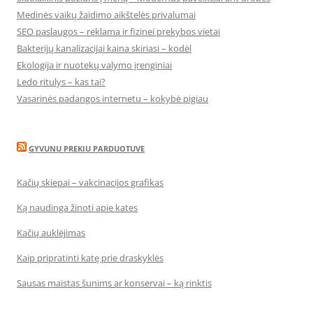
Medinės vaikų žaidimo aikštelės privalumai
SEO paslaugos – reklama ir fizinei prekybos vietai
Bakterijų kanalizacijai kaina skiriasi – kodėl
Ekologija ir nuotekų valymo įrenginiai
Ledo ritulys – kas tai?
Vasarinės padangos internetu – kokybė pigiau
GYVUNU PREKIU PARDUOTUVE
Kačių skiepai – vakcinacijos grafikas
Ką naudinga žinoti apie kates
Kačių auklėjimas
Kaip pripratinti katę prie draskyklės
Sausas maistas šunims ar konservai – ką rinktis