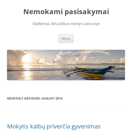
Skip
to
Nemokami pasisakymai
content
Skelbimai, lietuviškos mintys Lietuvoje
Menu
MONTHLY ARCHIVES:
AUGUST 2014
Mokytis kalbų priverčia gyvenimas