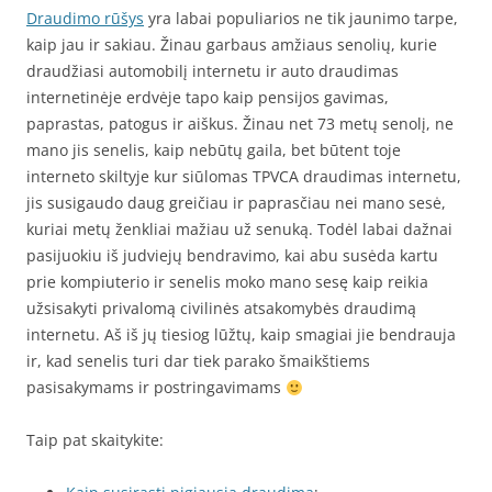
Draudimo rūšys
yra labai populiarios ne tik jaunimo tarpe,
kaip jau ir sakiau. Žinau garbaus amžiaus senolių, kurie
draudžiasi automobilį internetu ir auto draudimas
internetinėje erdvėje tapo kaip pensijos gavimas,
paprastas, patogus ir aiškus. Žinau net 73 metų senolį, ne
mano jis senelis, kaip nebūtų gaila, bet būtent toje
interneto skiltyje kur siūlomas TPVCA draudimas internetu,
jis susigaudo daug greičiau ir paprasčiau nei mano sesė,
kuriai metų ženkliai mažiau už senuką. Todėl labai dažnai
pasijuokiu iš judviejų bendravimo, kai abu susėda kartu
prie kompiuterio ir senelis moko mano sesę kaip reikia
užsisakyti privalomą civilinės atsakomybės draudimą
internetu. Aš iš jų tiesiog lūžtų, kaip smagiai jie bendrauja
ir, kad senelis turi dar tiek parako šmaikštiems
pasisakymams ir postringavimams
Taip pat skaitykite: