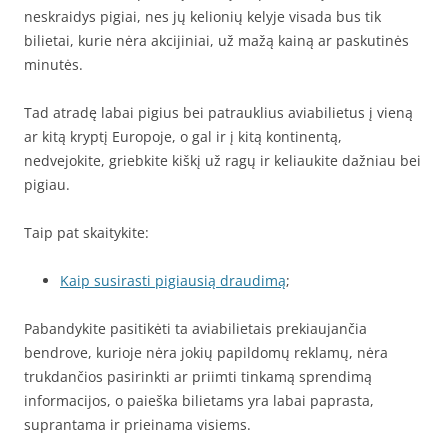
neskraidys pigiai, nes jų kelionių kelyje visada bus tik
bilietai, kurie nėra akcijiniai, už mažą kainą ar paskutinės
minutės.
Tad atradę labai pigius bei patrauklius aviabilietus į vieną
ar kitą kryptį Europoje, o gal ir į kitą kontinentą,
nedvejokite, griebkite kiškį už ragų ir keliaukite dažniau bei
pigiau.
Taip pat skaitykite:
Kaip susirasti pigiausią draudimą
;
Pabandykite pasitikėti ta aviabilietais prekiaujančia
bendrove, kurioje nėra jokių papildomų reklamų, nėra
trukdančios pasirinkti ar priimti tinkamą sprendimą
informacijos, o paieška bilietams yra labai paprasta,
suprantama ir prieinama visiems.