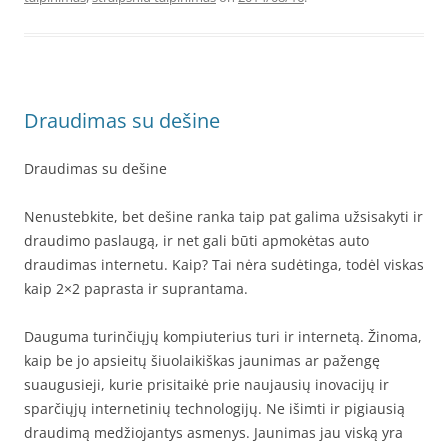
Draudimas su dešine
Draudimas su dešine
Nenustebkite, bet dešine ranka taip pat galima užsisakyti ir
draudimo paslaugą, ir net gali būti apmokėtas auto
draudimas internetu. Kaip? Tai nėra sudėtinga, todėl viskas
kaip 2×2 paprasta ir suprantama.
Dauguma turinčiųjų kompiuterius turi ir internetą. Žinoma,
kaip be jo apsieitų šiuolaikiškas jaunimas ar pažengę
suaugusieji, kurie prisitaikė prie naujausių inovacijų ir
sparčiųjų internetinių technologijų. Ne išimti ir pigiausią
draudimą medžiojantys asmenys. Jaunimas jau viską yra