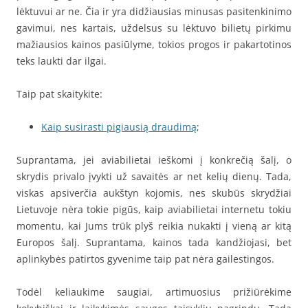
lėktuvui ar ne. Čia ir yra didžiausias minusas pasitenkinimo
gavimui, nes kartais, uždelsus su lėktuvo bilietų pirkimu
mažiausios kainos pasiūlyme, tokios progos ir pakartotinos
teks laukti dar ilgai.
Taip pat skaitykite:
Kaip susirasti pigiausią draudimą
;
Suprantama, jei aviabilietai ieškomi į konkrečią šalį, o
skrydis privalo įvykti už savaitės ar net kelių dienų. Tada,
viskas apsiverčia aukštyn kojomis, nes skubūs skrydžiai
Lietuvoje nėra tokie pigūs, kaip aviabilietai internetu tokiu
momentu, kai Jums trūk plyš reikia nukakti į vieną ar kitą
Europos šalį. Suprantama, kainos tada kandžiojasi, bet
aplinkybės patirtos gyvenime taip pat nėra gailestingos.
Todėl keliaukime saugiai, artimuosius prižiūrėkime