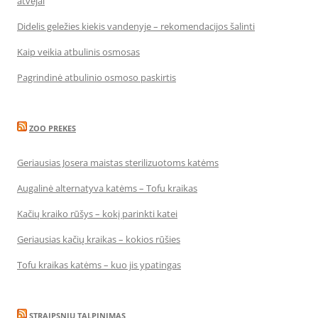
atvejai
Didelis geležies kiekis vandenyje – rekomendacijos šalinti
Kaip veikia atbulinis osmosas
Pagrindinė atbulinio osmoso paskirtis
ZOO PREKES
Geriausias Josera maistas sterilizuotoms katėms
Augalinė alternatyva katėms – Tofu kraikas
Kačių kraiko rūšys – kokį parinkti katei
Geriausias kačių kraikas – kokios rūšies
Tofu kraikas katėms – kuo jis ypatingas
STRAIPSNIŲ TALPINIMAS