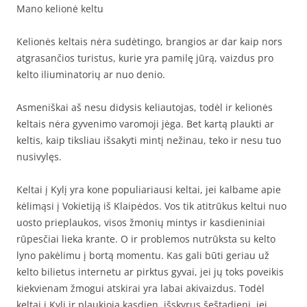
Mano kelionė keltu
Kelionės keltais nėra sudėtingo, brangios ar dar kaip nors
atgrasančios turistus, kurie yra pamilę jūrą, vaizdus pro
kelto iliuminatorių ar nuo denio.
Asmeniškai aš nesu didysis keliautojas, todėl ir kelionės
keltais nėra gyvenimo varomoji jėga. Bet kartą plaukti ar
keltis, kaip tiksliau išsakyti mintį nežinau, teko ir nesu tuo
nusivylęs.
Keltai į Kylį yra kone populiariausi keltai, jei kalbame apie
kėlimąsi į Vokietiją iš Klaipėdos. Vos tik atitrūkus keltui nuo
uosto prieplaukos, visos žmonių mintys ir kasdieniniai
rūpesčiai lieka krante. O ir problemos nutrūksta su kelto
lyno pakėlimu į bortą momentu. Kas gali būti geriau už
kelto bilietus internetu ar pirktus gyvai, jei jų toks poveikis
kiekvienam žmogui atskirai yra labai akivaizdus. Todėl
keltai į Kylį ir plaukioja kasdien, išskyrus šeštadienį, jei