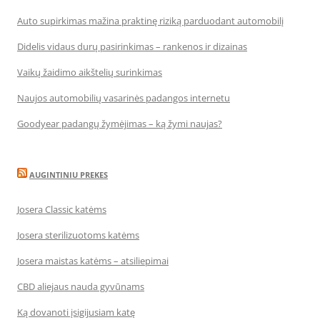
Auto supirkimas mažina praktinę riziką parduodant automobilį
Didelis vidaus durų pasirinkimas – rankenos ir dizainas
Vaikų žaidimo aikštelių surinkimas
Naujos automobilių vasarinės padangos internetu
Goodyear padangų žymėjimas – ką žymi naujas?
AUGINTINIU PREKES
Josera Classic katėms
Josera sterilizuotoms katėms
Josera maistas katėms – atsiliepimai
CBD aliejaus nauda gyvūnams
Ką dovanoti įsigijusiam katę