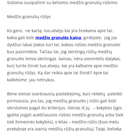
Siūloma susipažinti su keliomis medžio granulių rūšimis
Medžio granulių rūšys
Ko gero, ne kartą, tuo atveju kai yra šnekama apie tai,
kokia gali būti
medžio granulės kaina
, girdėjote, jog jos
dydžiui labai įtakos turi tai, kokios rūšies medžio granulės
bus pasirinktos. Tačiau tai, jog skirtingų rūšių medžių
granulės lemia skirtingas kainas, nėra vienintelis dalykas,
kurį turite žinoti tuo atveju, kai yra kalbame apie medžio
granulių rūšys. Ką dar reikia apie tai žinoti? Apie tai
kalbėsime jau netrukus.
Bene vienas svarbiausių pastebėjimų, kurį reikėtų pateikti
pirmiausia, yra tas, jog medžių granulės į rūšis gali būti
skirstomos pagal du kriterijus. Vienas iš jų – kokybės lygis
(galite įsigyti aukščiausios rūšies medžio granulių arba šiek
tiek žemesnės kokybės), o kitas – medžio rūšis (šiuo metu
prekyboje yra įvairių medžių rūšių granulių). Taigi, belieka