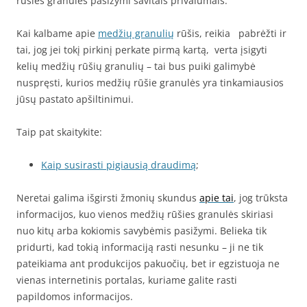
rūšies granulės pasižymi savitais privalumais.
Kai kalbame apie
medžių granulių
rūšis, reikia pabrėžti ir
tai, jog jei tokį pirkinį perkate pirmą kartą, verta įsigyti
kelių medžių rūšių granulių – tai bus puiki galimybė
nuspręsti, kurios medžių rūšie granulės yra tinkamiausios
jūsų pastato apšiltinimui.
Taip pat skaitykite:
Kaip susirasti pigiausią draudimą
;
Neretai galima išgirsti žmonių skundus
apie tai
, jog trūksta
informacijos, kuo vienos medžių rūšies granulės skiriasi
nuo kitų arba kokiomis savybėmis pasižymi. Belieka tik
pridurti, kad tokią informaciją rasti nesunku – ji ne tik
pateikiama ant produkcijos pakuočių, bet ir egzistuoja ne
vienas internetinis portalas, kuriame galite rasti
papildomos informacijos.