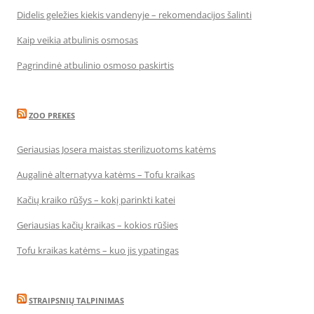
Didelis geležies kiekis vandenyje – rekomendacijos šalinti
Kaip veikia atbulinis osmosas
Pagrindinė atbulinio osmoso paskirtis
ZOO PREKES
Geriausias Josera maistas sterilizuotoms katėms
Augalinė alternatyva katėms – Tofu kraikas
Kačių kraiko rūšys – kokį parinkti katei
Geriausias kačių kraikas – kokios rūšies
Tofu kraikas katėms – kuo jis ypatingas
STRAIPSNIŲ TALPINIMAS