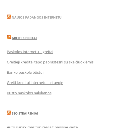
NAUJOS PADANGOS INTERNETU
GREITI KREDITAI
Paskolos internetu – greitai
Greitieji kreditai tapo paprastesni su skaičiuoklėmis
Banko paskola būstui
Greiti kreditai internetu Lietuvoje
Būsto paskolos palūkanos
SEO STRAIPSNIAI
Auto supirkimas turi realią finansinę vertę