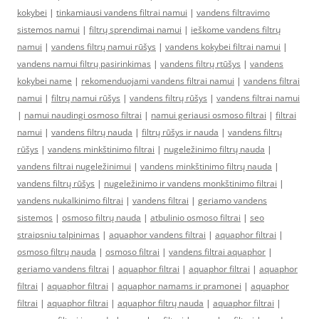
kokybei
|
tinkamiausi vandens filtrai namui
|
vandens filtravimo
sistemos namui
|
filtrų sprendimai namui
|
ieškome vandens filtrų
namui
|
vandens filtrų namui rūšys
|
vandens kokybei filtrai namui
|
vandens namui filtrų pasirinkimas
|
vandens filtrų rtūšys
|
vandens
kokybei name
|
rekomenduojami vandens filtrai namui
|
vandens filtrai
namui
|
filtrų namui rūšys
|
vandens filtrų rūšys
|
vandens filtrai namui
|
namui naudingi osmoso filtrai
|
namui geriausi osmoso filtrai
|
filtrai
namui
|
vandens filtrų nauda
|
filtrų rūšys ir nauda
|
vandens filtrų
rūšys
|
vandens minkštinimo filtrai
|
nugeležinimo filtrų nauda
|
vandens filtrai nugeležinimui
|
vandens minkštinimo filtrų nauda
|
vandens filtrų rūšys
|
nugeležinimo ir vandens monkštinimo filtrai
|
vandens nukalkinimo filtrai
|
vandens filtrai
|
geriamo vandens
sistemos
|
osmoso filtrų nauda
|
atbulinio osmoso filtrai
|
seo
straipsniu talpinimas
|
aquaphor vandens filtrai
|
aquaphor filtrai
|
osmoso filtrų nauda
|
osmoso filtrai
|
vandens filtrai aquaphor
|
geriamo vandens filtrai
|
aquaphor filtrai
|
aquaphor filtrai
|
aquaphor
filtrai
|
aquaphor filtrai
|
aquaphor namams ir pramonei
|
aquaphor
filtrai
|
aquaphor filtrai
|
aquaphor filtrų nauda
|
aquaphor filtrai
|