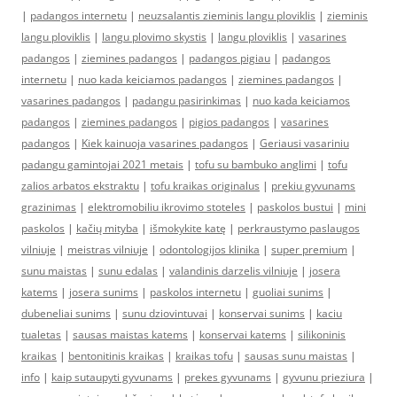
|
padangos internetu
|
neuzsalantis zieminis langu ploviklis
|
zieminis
langu ploviklis
|
langu plovimo skystis
|
langu ploviklis
|
vasarines
padangos
|
ziemines padangos
|
padangos pigiau
|
padangos
internetu
|
nuo kada keiciamos padangos
|
ziemines padangos
|
vasarines padangos
|
padangu pasirinkimas
|
nuo kada keiciamos
padangos
|
ziemines padangos
|
pigios padangos
|
vasarines
padangos
|
Kiek kainuoja vasarines padangos
|
Geriausi vasariniu
padangu gamintojai 2021 metais
|
tofu su bambuko anglimi
|
tofu
zalios arbatos ekstraktu
|
tofu kraikas originalus
|
prekiu gyvunams
grazinimas
|
elektromobiliu ikrovimo stoteles
|
paskolos bustui
|
mini
paskolos
|
kačių mityba
|
išmokykite katę
|
perkraustymo paslaugos
vilniuje
|
meistras vilniuje
|
odontologijos klinika
|
super premium
|
sunu maistas
|
sunu edalas
|
valandinis darzelis vilniuje
|
josera
katems
|
josera sunims
|
paskolos internetu
|
guoliai sunims
|
dubeneliai sunims
|
sunu dziovintuvai
|
konservai sunims
|
kaciu
tualetas
|
sausas maistas katems
|
konservai katems
|
silikoninis
kraikas
|
bentonitinis kraikas
|
kraikas tofu
|
sausas sunu maistas
|
info
|
kaip sutaupyti gyvunams
|
prekes gyvunams
|
gyvunu prieziura
|