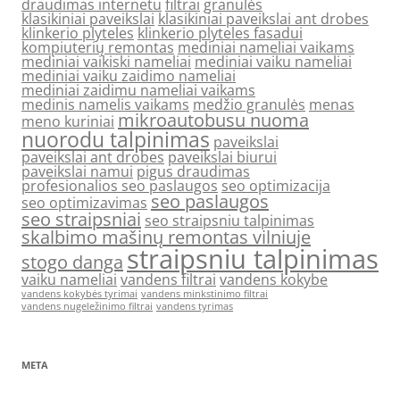
draudimas internetu
filtrai
granulės
klasikiniai paveikslai
klasikiniai paveikslai ant drobes
klinkerio plyteles
klinkerio plyteles fasadui
kompiuterių remontas
mediniai nameliai vaikams
mediniai vaikiski nameliai
mediniai vaiku nameliai
mediniai vaiku zaidimo nameliai
mediniai zaidimu nameliai vaikams
medinis namelis vaikams
medžio granulės
menas
mikroautobusu nuoma
meno kuriniai
nuorodu talpinimas
paveikslai
paveikslai ant drobes
paveikslai biurui
paveikslai namui
pigus draudimas
profesionalios seo paslaugos
seo optimizacija
seo paslaugos
seo optimizavimas
seo straipsniai
seo straipsniu talpinimas
skalbimo mašinų remontas vilniuje
straipsniu talpinimas
stogo danga
vaiku nameliai
vandens filtrai
vandens kokybe
vandens kokybės tyrimai
vandens minkstinimo filtrai
vandens nugeležinimo filtrai
vandens tyrimas
META