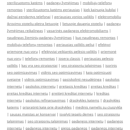
sterilizuotoms katėms
|
padangų žymėjimas
|
mobiliųjų telefonų
remontas
|
sterilizuotoms katėms geriausias
|
kiek kainuoja kubilai
|
dažnai gendantys telefonai
|
geriausias vonios valiklis
|
elektromobiliu
ikrovimo stoteliu pletra lietuvoje
|
lietuvoje daugeja stoteliu
|
padangų
žymėjimas reikalingas
|
vasarinės padangos elektromobiliams
|
naudingas žieminių padangų žymėjimas
|
kuo naudingas remontas
|
mobiliųjų telefonų remontas
|
geriausias valiklis peliui
|
efektyvi
priemone nuo voru
|
efektyviai veikiantis pelėsio valiklis
|
priemonė
nuo vorų
|
telefonų remontas
|
josera classic
|
geriausias pelesio
valiklis
|
kas yra seo straipsniai
|
seo straipsniu talpinimas
|
isorinis
seo optimizavimas
|
vidinis seo optimizavimas
|
kaip optimizuoti
svetaine
|
vidinis optimizavimas
|
pasiskolinti nesudėtinga
|
paskolos
internetu
|
paskolos internetu
|
greitasis kreditas
|
greitas kreditas
|
greitas kreditas internetu
|
greitieji kreditai internetu
|
kreditas
internetu
|
paskolos refinansavimas
|
draskykles katems
|
draskykles
katems
|
pripratinti kate prie draskykles
|
medinis namelis su ciuozykla
|
sausas maistas ar konservai
|
isvalyti tepalo demes
|
seo straipsniu
talpinimas
|
seo straipsniu talpinimas
|
padangos internetu
|
padangos
internetu
|
padangos internetu
|
pigios padangos
|
padangos internetu