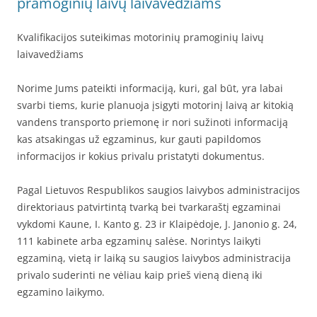
pramoginių laivų laivavedžiams
Kvalifikacijos suteikimas motorinių pramoginių laivų
laivavedžiams
Norime Jums pateikti informaciją, kuri, gal būt, yra labai
svarbi tiems, kurie planuoja įsigyti motorinį laivą ar kitokią
vandens transporto priemonę ir nori sužinoti informaciją
kas atsakingas už egzaminus, kur gauti papildomos
informacijos ir kokius privalu pristatyti dokumentus.
Pagal Lietuvos Respublikos saugios laivybos administracijos
direktoriaus patvirtintą tvarką bei tvarkaraštį egzaminai
vykdomi Kaune, I. Kanto g. 23 ir Klaipėdoje, J. Janonio g. 24,
111 kabinete arba egzaminų salėse. Norintys laikyti
egzaminą, vietą ir laiką su saugios laivybos administracija
privalo suderinti ne vėliau kaip prieš vieną dieną iki
egzamino laikymo.