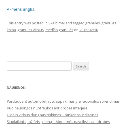
Akmens anglis
.
This entry was posted in
Skelbimai
and tagged
granulės
,
granules
kaina
,
granules vilnius
,
medžio granulės
on
2016/02/10
.
Search
for:
NAUJIENOS:
Parduodant automobilį auto supirkimas yra racionalus sprendimas
Kuo naudingos nuotraukos ant drobės interjere
Didelis vidaus durų pasirinkimas – rankenos ir dizainas
Šiuolaikinis požiūris į meną – Modernūs paveikslai ant drobės