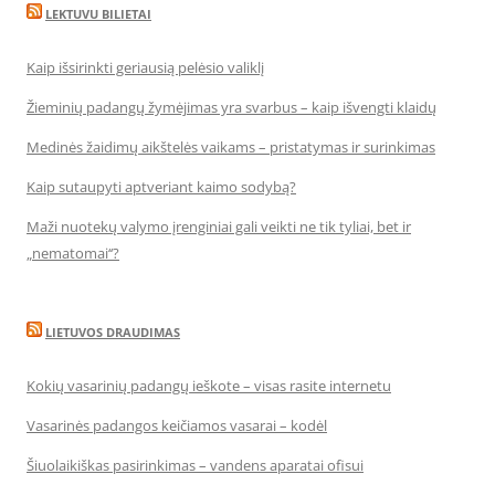
LEKTUVU BILIETAI
Kaip išsirinkti geriausią pelėsio valiklį
Žieminių padangų žymėjimas yra svarbus – kaip išvengti klaidų
Medinės žaidimų aikštelės vaikams – pristatymas ir surinkimas
Kaip sutaupyti aptveriant kaimo sodybą?
Maži nuotekų valymo įrenginiai gali veikti ne tik tyliai, bet ir
„nematomai‘‘?
LIETUVOS DRAUDIMAS
Kokių vasarinių padangų ieškote – visas rasite internetu
Vasarinės padangos keičiamos vasarai – kodėl
Šiuolaikiškas pasirinkimas – vandens aparatai ofisui