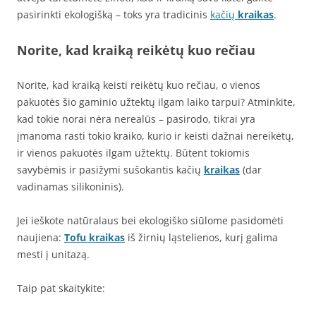
pasirinkti ekologišką – toks yra tradicinis
kačių
kraikas
.
Norite, kad kraiką reikėtų kuo rečiau
Norite, kad kraiką keisti reikėtų kuo rečiau, o vienos
pakuotės šio gaminio užtektų ilgam laiko tarpui? Atminkite,
kad tokie norai nėra nerealūs – pasirodo, tikrai yra
įmanoma rasti tokio kraiko, kurio ir keisti dažnai nereikėtų,
ir vienos pakuotės ilgam užtektų. Būtent tokiomis
savybėmis ir pasižymi sušokantis kačių
kraikas
(dar
vadinamas silikoninis).
Jei ieškote natūralaus bei ekologiško siūlome pasidomėti
naujiena:
Tofu kraikas
iš žirnių ląstelienos, kurį galima
mesti į unitazą.
Taip pat skaitykite: