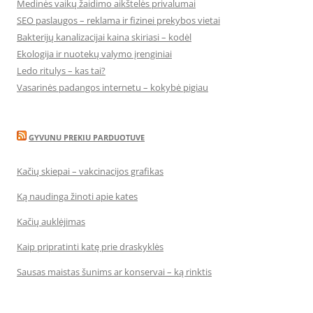
Medinės vaikų žaidimo aikštelės privalumai
SEO paslaugos – reklama ir fizinei prekybos vietai
Bakterijų kanalizacijai kaina skiriasi – kodėl
Ekologija ir nuotekų valymo įrenginiai
Ledo ritulys – kas tai?
Vasarinės padangos internetu – kokybė pigiau
GYVUNU PREKIU PARDUOTUVE
Kačių skiepai – vakcinacijos grafikas
Ką naudinga žinoti apie kates
Kačių auklėjimas
Kaip pripratinti katę prie draskyklės
Sausas maistas šunims ar konservai – ką rinktis