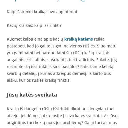
Kaip išsirinkti kraiką savo augintiniui
Kačių kraikas: kaip išsirinkti?
Kuomet kalba eina apie kačių
kraiką katėms
reikia
pastebėti, kad jo galite įsigyti ne vienos rūšies. Šiuo metu
yra gaminami bei parduodami šių rūšių kačių kraikai:
augalinis, kristalinis, sušokantis bei tradicinis. Sakote, jog
nežinote, ką išsirinkti iš šios pasiūlos? Pateiksime keletą
svarbių detalių, į kurias atkreipus dėmesį, iš karto bus
aišku, kurios rūšies kraiką rinktis.
Jūsų katės sveikata
Kraiką iš daugelio rūšių išsirinkti tikrai bus lengviau tuo
atveju, jei dėmesį atkreipsite į savo katės sveikatą. Ar jūsų
augintinis turi kokių nors jos problemų? Gal ji turi astmos