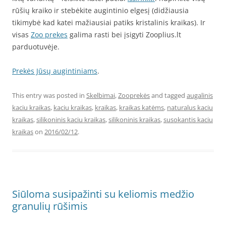
rūšių kraiko ir stebėkite augintinio elgesį (didžiausia
tikimybė kad katei mažiausiai patiks kristalinis kraikas). Ir
visas
Zoo prekes
galima rasti bei įsigyti Zooplius.lt
parduotuvėje.
Prekės Jūsų augintiniams
.
This entry was posted in
Skelbimai
,
Zooprekės
and tagged
augalinis
kaciu kraikas
,
kaciu kraikas
,
kraikas
,
kraikas katėms
,
naturalus kaciu
kraikas
,
silikoninis kaciu kraikas
,
silikoninis kraikas
,
susokantis kaciu
kraikas
on
2016/02/12
.
Siūloma susipažinti su keliomis medžio
granulių rūšimis