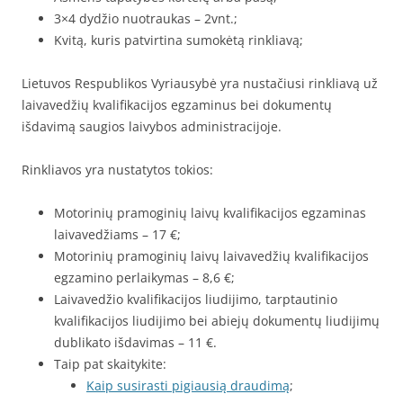
3×4 dydžio nuotraukas – 2vnt.;
Kvitą, kuris patvirtina sumokėtą rinkliavą;
Lietuvos Respublikos Vyriausybė yra nustačiusi rinkliavą už
laivavedžių kvalifikacijos egzaminus bei dokumentų
išdavimą saugios laivybos administracijoje.
Rinkliavos yra nustatytos tokios:
Motorinių pramoginių laivų kvalifikacijos egzaminas
laivavedžiams – 17 €;
Motorinių pramoginių laivų laivavedžių kvalifikacijos
egzamino perlaikymas – 8,6 €;
Laivavedžio kvalifikacijos liudijimo, tarptautinio
kvalifikacijos liudijimo bei abiejų dokumentų liudijimų
dublikato išdavimas – 11 €.
Taip pat skaitykite:
Kaip susirasti pigiausią draudimą
;