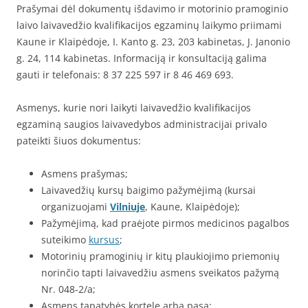
Prašymai dėl dokumentų išdavimo ir motorinio pramoginio
laivo laivavedžio kvalifikacijos egzaminų laikymo priimami
Kaune ir Klaipėdoje, I. Kanto g. 23, 203 kabinetas, J. Janonio
g. 24, 114 kabinetas. Informaciją ir konsultaciją galima
gauti ir telefonais: 8 37 225 597 ir 8 46 469 693.
Asmenys, kurie nori laikyti laivavedžio kvalifikacijos
egzaminą saugios laivavedybos administracijai privalo
pateikti šiuos dokumentus:
Asmens prašymas;
Laivavedžių kursų baigimo pažymėjimą (kursai
organizuojami
Vilniuje
, Kaune, Klaipėdoje);
Pažymėjimą, kad praėjote pirmos medicinos pagalbos
suteikimo
kursus
;
Motorinių pramoginių ir kitų plaukiojimo priemonių
norinčio tapti laivavedžiu asmens sveikatos pažymą
Nr. 048-2/a;
Asmens tapatybės kortelę arba pasą;