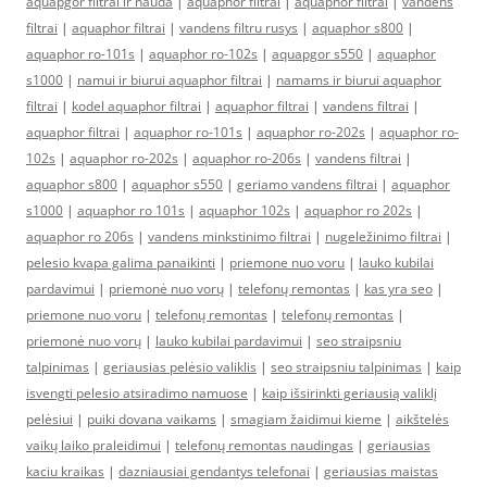
aquapgor filtrai ir nauda
|
aquaphor filtrai
|
aquaphor filtrai
|
vandens
filtrai
|
aquaphor filtrai
|
vandens filtru rusys
|
aquaphor s800
|
aquaphor ro-101s
|
aquaphor ro-102s
|
aquapgor s550
|
aquaphor
s1000
|
namui ir biurui aquaphor filtrai
|
namams ir biurui aquaphor
filtrai
|
kodel aquaphor filtrai
|
aquaphor filtrai
|
vandens filtrai
|
aquaphor filtrai
|
aquaphor ro-101s
|
aquaphor ro-202s
|
aquaphor ro-
102s
|
aquaphor ro-202s
|
aquaphor ro-206s
|
vandens filtrai
|
aquaphor s800
|
aquaphor s550
|
geriamo vandens filtrai
|
aquaphor
s1000
|
aquaphor ro 101s
|
aquaphor 102s
|
aquaphor ro 202s
|
aquaphor ro 206s
|
vandens minkstinimo filtrai
|
nugeležinimo filtrai
|
pelesio kvapa galima panaikinti
|
priemone nuo voru
|
lauko kubilai
pardavimui
|
priemonė nuo vorų
|
telefonų remontas
|
kas yra seo
|
priemone nuo voru
|
telefonų remontas
|
telefonų remontas
|
priemonė nuo vorų
|
lauko kubilai pardavimui
|
seo straipsniu
talpinimas
|
geriausias pelėsio valiklis
|
seo straipsniu talpinimas
|
kaip
isvengti pelesio atsiradimo namuose
|
kaip išsirinkti geriausią valiklį
pelėsiui
|
puiki dovana vaikams
|
smagiam žaidimui kieme
|
aikštelės
vaikų laiko praleidimui
|
telefonų remontas naudingas
|
geriausias
kaciu kraikas
|
dazniausiai gendantys telefonai
|
geriausias maistas