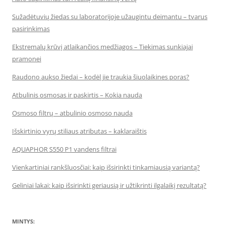
Sužadėtuvių žiedas su laboratorijoje užaugintu deimantu – tvarus
pasirinkimas
Ekstremalų krūvį atlaikančios medžiagos – Tiekimas sunkiajai
pramonei
Raudono aukso žiedai – kodėl jie traukia šiuolaikines poras?
Atbulinis osmosas ir paskirtis – Kokia nauda
Osmoso filtrų – atbulinio osmoso nauda
Išskirtinio vyrų stiliaus atributas – kaklaraištis
AQUAPHOR S550 P1 vandens filtrai
Vienkartiniai rankšluosčiai: kaip išsirinkti tinkamiausią variantą?
Geliniai lakai: kaip išsirinkti geriausią ir užtikrinti ilgalaikį rezultatą?
MINTYS: