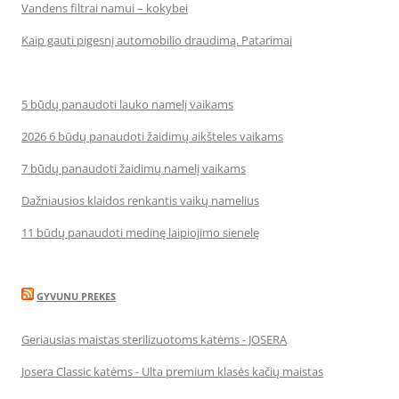
Vandens filtrai namui – kokybei
Kaip gauti pigesnį automobilio draudimą. Patarimai
5 būdų panaudoti lauko namelį vaikams
2026 6 būdų panaudoti žaidimų aikšteles vaikams
7 būdų panaudoti žaidimų namelį vaikams
Dažniausios klaidos renkantis vaikų namelius
11 būdų panaudoti medinę laipiojimo sienelę
GYVUNU PREKES
Geriausias maistas sterilizuotoms katėms - JOSERA
Josera Classic katėms - Ulta premium klasės kačių maistas