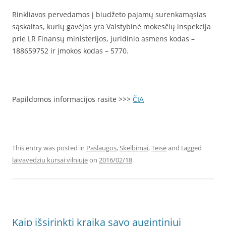
Rinkliavos pervedamos į biudžeto pajamų surenkamąsias
sąskaitas, kurių gavėjas yra Valstybinė mokesčių inspekcija
prie LR Finansų ministerijos, juridinio asmens kodas –
188659752 ir įmokos kodas – 5770.
Papildomos informacijos rasite >>>
ČIA
This entry was posted in
Paslaugos
,
Skelbimai
,
Teisė
and tagged
laivavedziu kursai vilniuje
on
2016/02/18
.
Kaip išsirinkti kraiką savo augintiniui