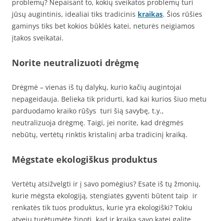
problemų? Nepaisant to, kokių sveikatos problemų turi
jūsų augintinis, idealiai tiks tradicinis
kraikas
. Šios rūšies
gaminys tiks bet kokios būklės katei, neturės neigiamos
įtakos sveikatai.
Norite neutralizuoti drėgmę
Drėgmė – vienas iš tų dalykų, kurio kačių augintojai
nepageidauja. Belieka tik pridurti, kad kai kurios šiuo metu
parduodamo kraiko rūšys turi šią savybę, t.y.,
neutralizuoja drėgmę. Taigi, jei norite, kad drėgmės
nebūtų, vertėtų rinktis kristalinį arba tradicinį kraiką.
Mėgstate ekologiškus produktus
Vertėtų atsižvelgti ir į savo pomėgius? Esate iš tų žmonių,
kurie mėgsta ekologiją, stengiatės gyventi būtent taip ir
renkatės tik tuos produktus, kurie yra ekologiški? Tokiu
atveju turėtumėte žinoti, kad ir kraiką savo katei galite