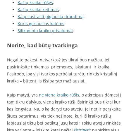
Kačių kraiko rūšys
;
Kačių kraiko keitimas
;
Kaip susirasti pigiausią draudimą
;
Kuris geriausias katėms
;
Silikoninio kraiko privalumai
;
Norite, kad būtų tvarkinga
Negalite pakęsti netvarkos? Jos tikrai bus mažiau, jei
pasirinksite tinkamas priemones, įskaitant ir kraiką.
Pasirodo, jog visi tvarkos gerbėjai turėtų rinktis kristalinį
kraiką – būtent jis išsibarsto mažiausiai.
Kaip matyti, yra
ne viena kraiko rūšis
, o atkreipus dėmesį į
tam tikru dalykus, vieną kraiko rūšį išsirinkti bus tikrai kur
kas lengviau. Na, o ką daryti tuo atveju, jei net ir perskaitę
šiuos patarimus, vis tiek nežinote, kuri iš kraiko rūšių
labiausiai tiktų bei patiktų jūsų katei? Tokiu atveju rinkitės
kitą variantą – leiskite katei pačiai
išsirinkti
: nupirkite visų