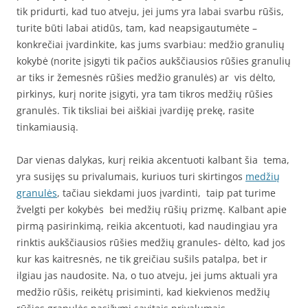
tik pridurti, kad tuo atveju, jei jums yra labai svarbu rūšis,
turite būti labai atidūs, tam, kad neapsigautumėte –
konkrečiai įvardinkite, kas jums svarbiau: medžio granulių
kokybė (norite įsigyti tik pačios aukščiausios rūšies granulių
ar tiks ir žemesnės rūšies medžio granulės) ar vis dėlto,
pirkinys, kurį norite įsigyti, yra tam tikros medžių rūšies
granulės. Tik tiksliai bei aiškiai įvardiję prekę, rasite
tinkamiausią.
Dar vienas dalykas, kurį reikia akcentuoti kalbant šia tema,
yra susijęs su privalumais, kuriuos turi skirtingos
medžių
granulės
, tačiau siekdami juos įvardinti, taip pat turime
žvelgti per kokybės bei medžių rūšių prizmę. Kalbant apie
pirmą pasirinkimą, reikia akcentuoti, kad naudingiau yra
rinktis aukščiausios rūšies medžių granules- dėlto, kad jos
kur kas kaitresnės, ne tik greičiau sušils patalpa, bet ir
ilgiau jas naudosite. Na, o tuo atveju, jei jums aktuali yra
medžio rūšis, reikėtų prisiminti, kad kiekvienos medžių