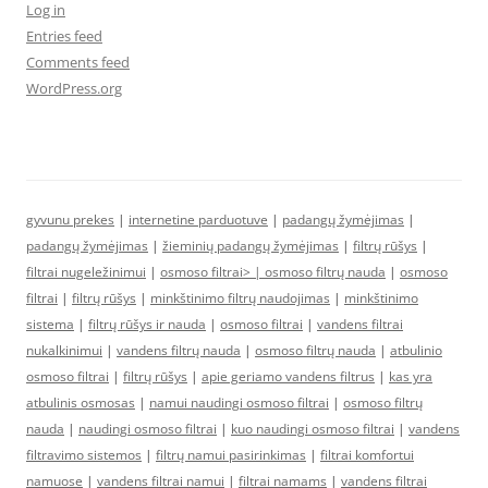
Log in
Entries feed
Comments feed
WordPress.org
gyvunu prekes
|
internetine parduotuve
|
padangų žymėjimas
|
padangų žymėjimas
|
žieminių padangų žymėjimas
|
filtrų rūšys
|
filtrai nugeležinimui
|
osmoso filtrai> |
osmoso filtrų nauda
|
osmoso
filtrai
|
filtrų rūšys
|
minkštinimo filtrų naudojimas
|
minkštinimo
sistema
|
filtrų rūšys ir nauda
|
osmoso filtrai
|
vandens filtrai
nukalkinimui
|
vandens filtrų nauda
|
osmoso filtrų nauda
|
atbulinio
osmoso filtrai
|
filtrų rūšys
|
apie geriamo vandens filtrus
|
kas yra
atbulinis osmosas
|
namui naudingi osmoso filtrai
|
osmoso filtrų
nauda
|
naudingi osmoso filtrai
|
kuo naudingi osmoso filtrai
|
vandens
filtravimo sistemos
|
filtrų namui pasirinkimas
|
filtrai komfortui
namuose
|
vandens filtrai namui
|
filtrai namams
|
vandens filtrai