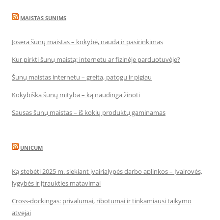
MAISTAS SUNIMS
Josera šunų maistas – kokybė, nauda ir pasirinkimas
Kur pirkti šunų maistą: internetu ar fizinėje parduotuvėje?
Šunų maistas internetu – greita, patogu ir pigiau
Kokybiška šunų mityba – ką naudinga žinoti
Sausas šunų maistas – iš kokių produktų gaminamas
UNICUM
Ką stebėti 2025 m. siekiant įvairialypės darbo aplinkos – Įvairovės,
lygybės ir įtraukties matavimai
Cross-dockingas: privalumai, ribotumai ir tinkamiausi taikymo
atvejai