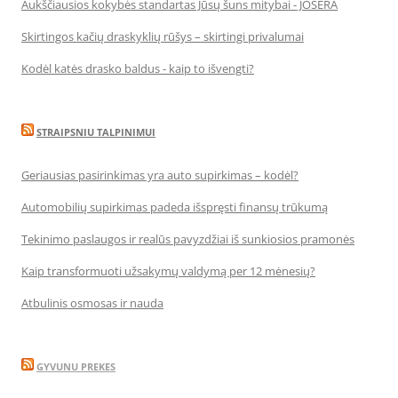
Aukščiausios kokybės standartas Jūsų šuns mitybai - JOSERA
Skirtingos kačių draskyklių rūšys – skirtingi privalumai
Kodėl katės drasko baldus - kaip to išvengti?
STRAIPSNIU TALPINIMUI
Geriausias pasirinkimas yra auto supirkimas – kodėl?
Automobilių supirkimas padeda išspręsti finansų trūkumą
Tekinimo paslaugos ir realūs pavyzdžiai iš sunkiosios pramonės
Kaip transformuoti užsakymų valdymą per 12 mėnesių?
Atbulinis osmosas ir nauda
GYVUNU PREKES