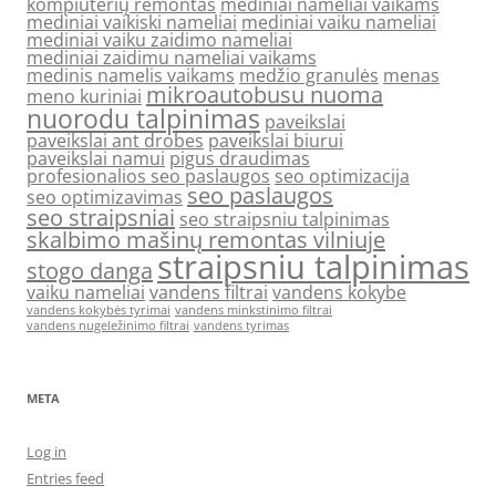
kompiuterių remontas
mediniai nameliai vaikams
mediniai vaikiski nameliai
mediniai vaiku nameliai
mediniai vaiku zaidimo nameliai
mediniai zaidimu nameliai vaikams
medinis namelis vaikams
medžio granulės
menas
mikroautobusu nuoma
meno kuriniai
nuorodu talpinimas
paveikslai
paveikslai ant drobes
paveikslai biurui
paveikslai namui
pigus draudimas
profesionalios seo paslaugos
seo optimizacija
seo paslaugos
seo optimizavimas
seo straipsniai
seo straipsniu talpinimas
skalbimo mašinų remontas vilniuje
straipsniu talpinimas
stogo danga
vaiku nameliai
vandens filtrai
vandens kokybe
vandens kokybės tyrimai
vandens minkstinimo filtrai
vandens nugeležinimo filtrai
vandens tyrimas
META
Log in
Entries feed