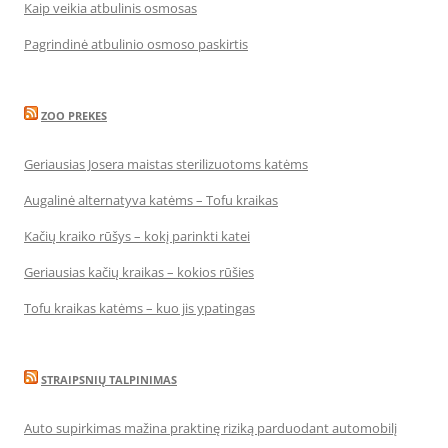
Kaip veikia atbulinis osmosas
Pagrindinė atbulinio osmoso paskirtis
ZOO PREKES
Geriausias Josera maistas sterilizuotoms katėms
Augalinė alternatyva katėms – Tofu kraikas
Kačių kraiko rūšys – kokį parinkti katei
Geriausias kačių kraikas – kokios rūšies
Tofu kraikas katėms – kuo jis ypatingas
STRAIPSNIŲ TALPINIMAS
Auto supirkimas mažina praktinę riziką parduodant automobilį