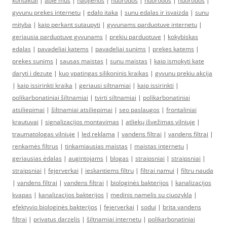
kontaktai
|
apie mus
|
naujienos
|
nuorodos
|
nuorodos
|
nuorodos
|
gyvunu prekes internetu
|
edalo itaka
|
sunu edalas ir isvaizda
|
sunu
mityba
|
kaip perkant sutaupyti
|
gyvunams parduotuve internetu
|
geriausia parduotuve gyvunams
|
prekiu parduotuve
|
kokybiskas
edalas
|
pavadeliai katems
|
pavadeliai sunims
|
prekes katems
|
prekes sunims
|
sausas maistas
|
sunu maistas
|
kaip ismokyti kate
daryti i dezute
|
kuo ypatingas silikoninis kraikas
|
gyvunu prekiu akcija
|
kaip issirinkti kraika
|
geriausi siltnamiai
|
kaip issirinkti
|
polikarbonatiniai šiltnamiai
|
tvirti siltnamiai
|
polikarbonatiniai
atsiliepimai
|
šiltnamiai atsiliepimai
|
seo paslaugos
|
frontaliniai
krautuvai
|
signalizacijos montavimas
|
atliekų išvežimas vilniuje
|
traumatologas vilniuje
|
led reklama
|
vandens filtrai
|
vandens filtrai
|
renkamės filtrus
|
tinkamiausias maistas
|
maistas internetu
|
geriausias ėdalas
|
augintojams
|
blogas
|
straipsniai
|
straipsniai
|
straipsniai
|
fejerverkai
|
ieskantiems filtru
|
filtrai namui
|
filtru nauda
|
vandens filtrai
|
vandens filtrai
|
biologinės bakterijos
|
kanalizacijos
kvapas
|
kanalizacijos bakterijos
|
medinis namelis su ciuozykla
|
efektyvio biologinės bakterijos
|
fejerverkai
|
sodui
|
brita vandens
filtrai
|
privatus darzelis
|
šiltnamiai internetu
|
polikarbonatiniai