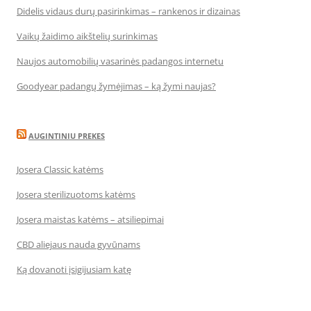
Didelis vidaus durų pasirinkimas – rankenos ir dizainas
Vaikų žaidimo aikštelių surinkimas
Naujos automobilių vasarinės padangos internetu
Goodyear padangų žymėjimas – ką žymi naujas?
AUGINTINIU PREKES
Josera Classic katėms
Josera sterilizuotoms katėms
Josera maistas katėms – atsiliepimai
CBD aliejaus nauda gyvūnams
Ką dovanoti įsigijusiam katę