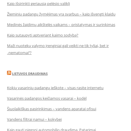
Kaip išsirinkti geriausią pelėsio valiklį
Žieminių padangų žymėjimas yra svarbus – kaip išvengti klaidų
Medinės žaidimų aikštelės vaikams – pristatymas ir surinkimas
Kaip sutaupyti aptveriant kaimo sodybą?
Maži nuotekų valymo įrenginiai gali veikti ne tik tyliai, bet ir
„nematomai‘‘?
LIETUVOS DRAUDIMAS
Kokių vasarinių padangų ieškote – visas rasite internetu
Vasarinės padangos keičiamos vasarai – kodėl
Šiuolaikiškas pasirinkimas – vandens aparatai ofisui
Vandens filtrai namui – kokybei
Kaip gauti pigesnį automobilio draudimą. Patarimai