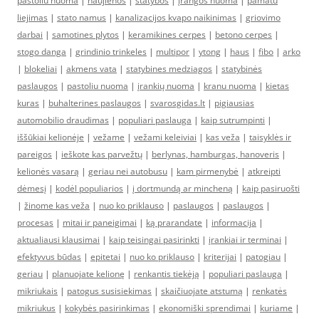
pastoliu nuoma
|
naujienos
|
statybos
|
įrangos nuoma
|
pamatu
liejimas
|
stato namus
|
kanalizacijos kvapo naikinimas
|
griovimo
darbai
|
samotines plytos
|
keramikines cerpes
|
betono cerpes
|
stogo danga
|
grindinio trinkeles
|
multipor
|
ytong
|
haus
|
fibo
|
arko
|
blokeliai
|
akmens vata
|
statybines medziagos
|
statybinės
paslaugos
|
pastoliu nuoma
|
įrankių nuoma
|
kranu nuoma
|
kietas
kuras
|
buhalterines paslaugos
|
svarosgidas.lt
|
pigiausias
automobilio draudimas
|
populiari paslauga
|
kaip sutrumpinti
|
iššūkiai kelionėje
|
vežame
|
vežami keleiviai
|
kas veža
|
taisyklės ir
pareigos
|
ieškote kas parvežtų
|
berlynas, hamburgas, hanoveris
|
kelionės vasarą
|
geriau nei autobusu
|
kam pirmenybė
|
atkreipti
dėmesį
|
kodėl populiarios
|
į dortmundą ar mincheną
|
kaip pasiruošti
|
žinome kas veža
|
nuo ko priklauso
|
paslaugos
|
paslaugos
|
procesas
|
mitai ir paneigimai
|
ką prarandate
|
informacija
|
aktualiausi klausimai
|
kaip teisingai pasirinkti
|
įrankiai ir terminai
|
efektyvus būdas
|
epitetai
|
nuo ko priklauso
|
kriterijai
|
patogiau
|
geriau
|
planuojate kelionę
|
renkantis tiekėją
|
populiari paslauga
|
mikriukais
|
patogus susisiekimas
|
skaičiuojate atstumą
|
renkatės
mikriukus
|
kokybės pasirinkimas
|
ekonomiški sprendimai
|
kuriame
|