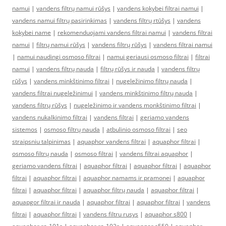
namui
|
vandens filtrų namui rūšys
|
vandens kokybei filtrai namui
|
vandens namui filtrų pasirinkimas
|
vandens filtrų rtūšys
|
vandens
kokybei name
|
rekomenduojami vandens filtrai namui
|
vandens filtrai
namui
|
filtrų namui rūšys
|
vandens filtrų rūšys
|
vandens filtrai namui
|
namui naudingi osmoso filtrai
|
namui geriausi osmoso filtrai
|
filtrai
namui
|
vandens filtrų nauda
|
filtrų rūšys ir nauda
|
vandens filtrų
rūšys
|
vandens minkštinimo filtrai
|
nugeležinimo filtrų nauda
|
vandens filtrai nugeležinimui
|
vandens minkštinimo filtrų nauda
|
vandens filtrų rūšys
|
nugeležinimo ir vandens monkštinimo filtrai
|
vandens nukalkinimo filtrai
|
vandens filtrai
|
geriamo vandens
sistemos
|
osmoso filtrų nauda
|
atbulinio osmoso filtrai
|
seo
straipsniu talpinimas
|
aquaphor vandens filtrai
|
aquaphor filtrai
|
osmoso filtrų nauda
|
osmoso filtrai
|
vandens filtrai aquaphor
|
geriamo vandens filtrai
|
aquaphor filtrai
|
aquaphor filtrai
|
aquaphor
filtrai
|
aquaphor filtrai
|
aquaphor namams ir pramonei
|
aquaphor
filtrai
|
aquaphor filtrai
|
aquaphor filtrų nauda
|
aquaphor filtrai
|
aquapgor filtrai ir nauda
|
aquaphor filtrai
|
aquaphor filtrai
|
vandens
filtrai
|
aquaphor filtrai
|
vandens filtru rusys
|
aquaphor s800
|