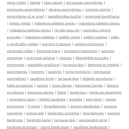
verta rinktis
|
įtakoja
|
kaip sukurti
|
geriausias sprendimas
|
geriausias pasirinkimas
|
dangos pasirinkimas
|
gaminio istorija
|
palyginkime už ar prieš
|
pagalbininkas buičiai
|
priemonė kamščiams
|
kokias rinktis
|
indaploviu tabletes pigiau
|
indaploviu tabletes pigiau
|
indaploviu tabletes pigiau
|
ne toks kaip visi
|
vamzdziu valymo
granules
|
indaploviu tabletes
|
valiklis voniai
|
valiklis tualetui
|
stiklų
ir veidrodžių valiklis
|
tvoroms iš betono
|
valymo priemonės
|
parduodu mišką
|
išskirtinė tvora
|
straipsnių talpinimas
|
valymas
priemone
|
priemonė valymui
|
rulonais
|
išbandykite granules
|
priemonės
|
gaudyklių priežiūrai
|
tarnauja ilgai
|
betoninė ar medinė
|
pasirinkimas
|
tvoroms
|
paskirtis
|
tvirta investicija
|
geriausias
sprendimas
|
naudinga žinoti
|
tarnauja ilgai
|
blokelių privalumai
|
kokie privalumai
|
patirtis
|
stogo danga
|
betoninės čerpės
|
dangos
privalumai
|
geriausia danga
|
faktai
|
bankrotas
|
bankroto pasekmės
|
turintiems skolų
|
skelbti naudinga
|
pagalba
|
kaip elgtis
|
naujas
gyvenimas
|
3 metai
|
išsigelbėjimas
|
asmens bankrotas
|
europos
sąjungoje
|
asmuo gali
|
bankrotas asmeniui
|
kiek kainuoja
|
asmens
bankrotas
|
bankroto kaina
|
tarnauja ilgai
|
pasinaudoti verta
|
bankroto procesas
|
norint bankrutuoti
|
naudinga bankrutuoti
|