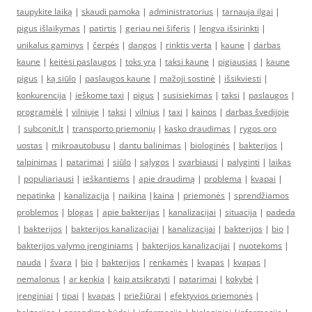
taupykite laiką
|
skaudi pamoka
|
administratorius
|
tarnauja ilgai
|
pigus išlaikymas
|
patirtis
|
geriau nei šiferis
|
lengva išsirinkti
|
unikalus gaminys
|
čerpės
|
dangos
|
rinktis verta
|
kaune
|
darbas
kaune
|
keitėsi paslaugos
|
toks yra
|
taksi kaune
|
pigiausias
|
kaune
pigus
|
ką siūlo
|
paslaugos kaune
|
mažoji sostinė
|
išsikviesti
|
konkurencija
|
ieškome taxi
|
pigus
|
susisiekimas
|
taksi
|
paslaugos
|
programėlė
|
vilniuje
|
taksi
|
vilnius
|
taxi
|
kainos
|
darbas švedijoje
|
subconit.lt
|
transporto priemonių
|
kasko draudimas
|
rygos oro
uostas
|
mikroautobusu
|
dantu balinimas
|
biologinės
|
bakterijos
|
talpinimas
|
patarimai
|
siūlo
|
sąlygos
|
svarbiausi
|
palyginti
|
laikas
|
populiariausi
|
ieškantiems
|
apie draudimą
|
problema
|
kvapai
|
nepatinka
|
kanalizacija
|
naikina
|
kaina
|
priemonės
|
sprendžiamos
problemos
|
blogas
|
apie bakterijas
|
kanalizacijai
|
situacija
|
padeda
|
bakterijos
|
bakterijos kanalizacijai
|
kanalizacijai
|
bakterijos
|
bio
|
bakterijos valymo įrenginiams
|
bakterijos kanalizacijai
|
nuotekoms
|
nauda
|
švara
|
bio
|
bakterijos
|
renkamės
|
kvapas
|
kvapas
|
nemalonus
|
ar kenkia
|
kaip atsikratyti
|
patarimai
|
kokybė
|
įrenginiai
|
tipai
|
kvapas
|
priežiūrai
|
efektyvios priemonės
|