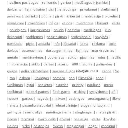
|
vežimo paslaugos
|
renkantis
|
geriau
|
medžiagos ir įrankiai
|
darbams
|
liejimo kaina
|
visi
|
nenaudinga
|
privalumai
|
skelbimai
|
paieškos
|
išsirinkti
|
būtina
|
pirkti
|
kriterijai
|
motyvacija
|
blokeliai
|
privalumai
|
investicijos
|
idėjos
|
kainos
|
inventorius
|
kuriant
|
verta
|
naudojami
|
kur pirkimas
|
nauda
|
be tinko
|
medžiagos
|
kuo
dekoruoti
|
problemos
|
pasirinkimas
|
profesionalai
|
savybės
|
parduodu
|
pigiai
|
apdaila
|
info
|
ifasadai
|
kaina
|
reklama
|
apie
darbus
|
betonavimas
|
darbų gerinimas
|
liejimas
|
markiravimas
|
metalo
|
markiravimas
|
popieriaus
|
stiklo
|
pjovimas
|
odos
|
medžio
|
informacija
|
stiklo
|
darbai
|
lazeriu
|
400
|
istorija
|
galimybės
|
gaujos
|
geliu pristatymas
|
seo paslaugos
info@itturas.lt |
zzona
|
5o
|
too
|
ieskom
|
juokingas
|
nomera
|
seo
|
filmas24
|
seed
|
skelbimas
|
cytai
|
basketas
|
skurdas
|
priority
|
pauliusc
|
musu
skelbimai
|
place 4 games
|
flash game
|
tricking
|
vystykluose
|
ofl
|
ineport
|
garsus
|
negeda
|
minivan
|
padangos
|
atostogausiu
|
illww
|
ansta
|
pasaulio stebuklai
|
roletai vilniuje
|
stoge montuojami
|
galimybė
|
namo akys
|
naudinga žiemą
|
stoglangiai
|
metas pirkti
|
šviesa
|
terminai
|
svarbi dalis
|
atvejai
|
paslauga
|
verta
|
kokybė
|
klaidos
|
pirkti
|
bakterijos
|
šviesa
|
stoglangiai
|
langai
|
mediniai
|