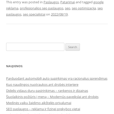
This entry was posted in
Paslaugos
,
Patarimai
and tagged
google
reklama
,
profesionalios seo paslaugos
,
seo
,
seo optimizacija
,
seo
paslaugos
,
seo specialistai
on
2022/08/19
.
Search
for:
NAUJIENOS:
Parduodant automobilį auto supirkimas yra racionalus sprendimas
Kuo naudingos nuotraukos ant drobės interjere
Didelis vidaus durų pasirinkimas – rankenos ir dizainas
Šiuolaikinis požiūris į meną – Modernūs paveikslai ant drobės
Medinės vaikų žaidimo aikštelės privalumai
SEO paslaugos – reklama ir fizinei prekybos vietai