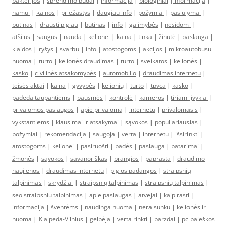
bakterijos
|
sprendimo būdai
|
informacija
|
biologiniai
|
informacija
|
namui
|
kainos
|
priežastys
|
daugiau info
|
požymiai
|
pasiūlymai
|
būtinas
|
drausti pigiau
|
būtinas
|
info
|
galimybės
|
nesidomi
|
atšilus
|
saugūs
|
nauda
|
kelionei
|
kaina
|
tinka
|
žinutė
|
paslauga
|
klaidos
|
ryšys
|
svarbu
|
info
|
atostogoms
|
akcijos
|
mikroautobusu
nuoma
|
turto
|
kelionės draudimas
|
turto
|
sveikatos
|
kelionės
|
kasko
|
civilinės atsakomybės
|
automobilio
|
draudimas internetu
|
teisės aktai
|
kaina
|
gyvybės
|
kelionių
|
turto
|
tpvca
|
kasko
|
padeda taupantiems
|
bausmės
|
kontrolė
|
kameros
|
tiriami įvykiai
|
privalomos paslaugos
|
apie privalomą
|
internetu
|
privalomasis
|
vykstantiems
|
klausimai ir atsakymai
|
sąvokos
|
populiariausias
|
požymiai
|
rekomendacija
|
saugoja
|
verta
|
internetu
|
išsirinkti
|
atostogoms
|
kelionei
|
pasiruošti
|
padės
|
paslauga
|
patarimai
|
žmonės
|
sąvokos
|
savanoriškas
|
brangios
|
paprasta
|
draudimo
naujienos
|
draudimas internetu
|
pigios padangos
|
straipsnių
talpinimas
|
skrydžiai
|
straipsnių talpinimas
|
straipsnių talpinimas
|
seo straipsniu talpinimas
|
apie paslaugas
|
atvejai
|
kaip rasti
|
informacija
|
šventėms
|
naudinga nuoma
|
nėra sunku
|
kelionės ir
nuoma
|
Klaipėda-Vilnius
|
gelbėja
|
verta rinkti
|
barzdai
|
pc paieškos