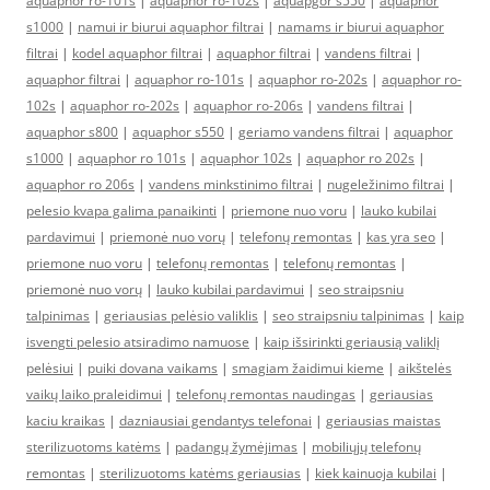
aquaphor ro-101s
|
aquaphor ro-102s
|
aquapgor s550
|
aquaphor
s1000
|
namui ir biurui aquaphor filtrai
|
namams ir biurui aquaphor
filtrai
|
kodel aquaphor filtrai
|
aquaphor filtrai
|
vandens filtrai
|
aquaphor filtrai
|
aquaphor ro-101s
|
aquaphor ro-202s
|
aquaphor ro-
102s
|
aquaphor ro-202s
|
aquaphor ro-206s
|
vandens filtrai
|
aquaphor s800
|
aquaphor s550
|
geriamo vandens filtrai
|
aquaphor
s1000
|
aquaphor ro 101s
|
aquaphor 102s
|
aquaphor ro 202s
|
aquaphor ro 206s
|
vandens minkstinimo filtrai
|
nugeležinimo filtrai
|
pelesio kvapa galima panaikinti
|
priemone nuo voru
|
lauko kubilai
pardavimui
|
priemonė nuo vorų
|
telefonų remontas
|
kas yra seo
|
priemone nuo voru
|
telefonų remontas
|
telefonų remontas
|
priemonė nuo vorų
|
lauko kubilai pardavimui
|
seo straipsniu
talpinimas
|
geriausias pelėsio valiklis
|
seo straipsniu talpinimas
|
kaip
isvengti pelesio atsiradimo namuose
|
kaip išsirinkti geriausią valiklį
pelėsiui
|
puiki dovana vaikams
|
smagiam žaidimui kieme
|
aikštelės
vaikų laiko praleidimui
|
telefonų remontas naudingas
|
geriausias
kaciu kraikas
|
dazniausiai gendantys telefonai
|
geriausias maistas
sterilizuotoms katėms
|
padangų žymėjimas
|
mobiliųjų telefonų
remontas
|
sterilizuotoms katėms geriausias
|
kiek kainuoja kubilai
|