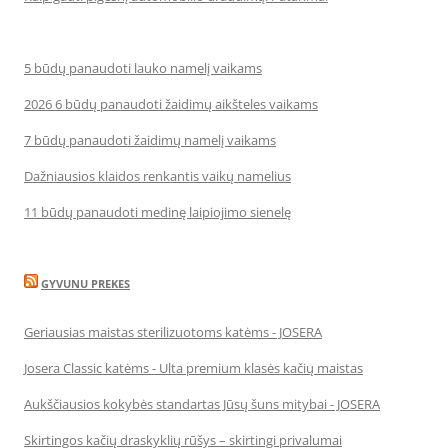
5 būdų panaudoti lauko namelį vaikams
2026 6 būdų panaudoti žaidimų aikšteles vaikams
7 būdų panaudoti žaidimų namelį vaikams
Dažniausios klaidos renkantis vaikų namelius
11 būdų panaudoti medinę laipiojimo sienelę
GYVUNU PREKES
Geriausias maistas sterilizuotoms katėms - JOSERA
Josera Classic katėms - Ulta premium klasės kačių maistas
Aukščiausios kokybės standartas Jūsų šuns mitybai - JOSERA
Skirtingos kačių draskyklių rūšys – skirtingi privalumai