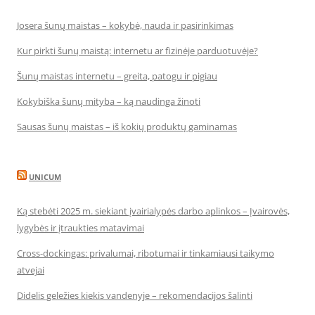
Josera šunų maistas – kokybė, nauda ir pasirinkimas
Kur pirkti šunų maistą: internetu ar fizinėje parduotuvėje?
Šunų maistas internetu – greita, patogu ir pigiau
Kokybiška šunų mityba – ką naudinga žinoti
Sausas šunų maistas – iš kokių produktų gaminamas
UNICUM
Ką stebėti 2025 m. siekiant įvairialypės darbo aplinkos – Įvairovės,
lygybės ir įtraukties matavimai
Cross-dockingas: privalumai, ribotumai ir tinkamiausi taikymo
atvejai
Didelis geležies kiekis vandenyje – rekomendacijos šalinti