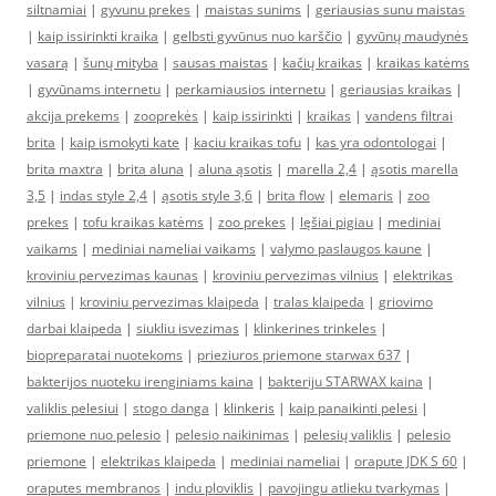
siltnamiai
|
gyvunu prekes
|
maistas sunims
|
geriausias sunu maistas
|
kaip issirinkti kraika
|
gelbsti gyvūnus nuo karščio
|
gyvūnų maudynės
vasarą
|
šunų mityba
|
sausas maistas
|
kačių kraikas
|
kraikas katėms
|
gyvūnams internetu
|
perkamiausios internetu
|
geriausias kraikas
|
akcija prekems
|
zooprekės
|
kaip issirinkti
|
kraikas
|
vandens filtrai
brita
|
kaip ismokyti kate
|
kaciu kraikas tofu
|
kas yra odontologai
|
brita maxtra
|
brita aluna
|
aluna ąsotis
|
marella 2,4
|
ąsotis marella
3,5
|
indas style 2,4
|
ąsotis style 3,6
|
brita flow
|
elemaris
|
zoo
prekes
|
tofu kraikas katėms
|
zoo prekes
|
lęšiai pigiau
|
mediniai
vaikams
|
mediniai nameliai vaikams
|
valymo paslaugos kaune
|
kroviniu pervezimas kaunas
|
kroviniu pervezimas vilnius
|
elektrikas
vilnius
|
kroviniu pervezimas klaipeda
|
tralas klaipeda
|
griovimo
darbai klaipeda
|
siukliu isvezimas
|
klinkerines trinkeles
|
biopreparatai nuotekoms
|
prieziuros priemone starwax 637
|
bakterijos nuoteku irenginiams kaina
|
bakteriju STARWAX kaina
|
valiklis pelesiui
|
stogo danga
|
klinkeris
|
kaip panaikinti pelesi
|
priemone nuo pelesio
|
pelesio naikinimas
|
pelesių valiklis
|
pelesio
priemone
|
elektrikas klaipeda
|
mediniai nameliai
|
orapute JDK S 60
|
oraputes membranos
|
indu ploviklis
|
pavojingu atlieku tvarkymas
|