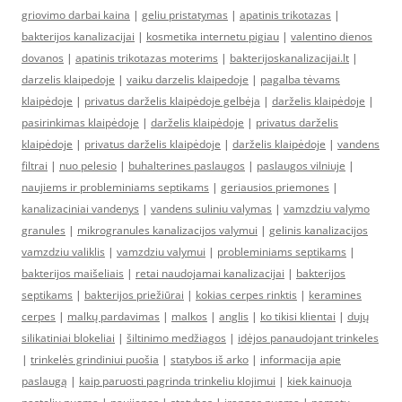
griovimo darbai kaina
|
geliu pristatymas
|
apatinis trikotazas
|
bakterijos kanalizacijai
|
kosmetika internetu pigiau
|
valentino dienos
dovanos
|
apatinis trikotazas moterims
|
bakterijoskanalizacijai.lt
|
darzelis klaipedoje
|
vaiku darzelis klaipedoje
|
pagalba tėvams
klaipėdoje
|
privatus darželis klaipėdoje gelbėja
|
darželis klaipėdoje
|
pasirinkimas klaipėdoje
|
darželis klaipėdoje
|
privatus darželis
klaipėdoje
|
privatus darželis klaipėdoje
|
darželis klaipėdoje
|
vandens
filtrai
|
nuo pelesio
|
buhalterines paslaugos
|
paslaugos vilniuje
|
naujiems ir probleminiams septikams
|
geriausios priemones
|
kanalizaciniai vandenys
|
vandens suliniu valymas
|
vamzdziu valymo
granules
|
mikrogranules kanalizacijos valymui
|
gelinis kanalizacijos
vamzdziu valiklis
|
vamzdziu valymui
|
probleminiams septikams
|
bakterijos maišeliais
|
retai naudojamai kanalizacijai
|
bakterijos
septikams
|
bakterijos priežiūrai
|
kokias cerpes rinktis
|
keramines
cerpes
|
malkų pardavimas
|
malkos
|
anglis
|
ko tikisi klientai
|
dujų
silikatiniai blokeliai
|
šiltinimo medžiagos
|
idėjos panaudojant trinkeles
|
trinkelės grindiniui puošia
|
statybos iš arko
|
informacija apie
paslaugą
|
kaip paruosti pagrinda trinkeliu klojimui
|
kiek kainuoja