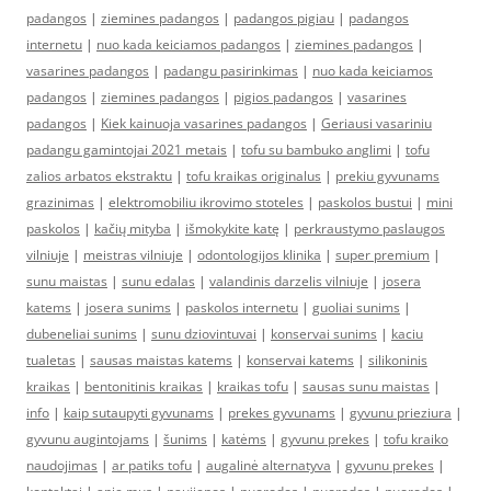
padangos
|
ziemines padangos
|
padangos pigiau
|
padangos
internetu
|
nuo kada keiciamos padangos
|
ziemines padangos
|
vasarines padangos
|
padangu pasirinkimas
|
nuo kada keiciamos
padangos
|
ziemines padangos
|
pigios padangos
|
vasarines
padangos
|
Kiek kainuoja vasarines padangos
|
Geriausi vasariniu
padangu gamintojai 2021 metais
|
tofu su bambuko anglimi
|
tofu
zalios arbatos ekstraktu
|
tofu kraikas originalus
|
prekiu gyvunams
grazinimas
|
elektromobiliu ikrovimo stoteles
|
paskolos bustui
|
mini
paskolos
|
kačių mityba
|
išmokykite katę
|
perkraustymo paslaugos
vilniuje
|
meistras vilniuje
|
odontologijos klinika
|
super premium
|
sunu maistas
|
sunu edalas
|
valandinis darzelis vilniuje
|
josera
katems
|
josera sunims
|
paskolos internetu
|
guoliai sunims
|
dubeneliai sunims
|
sunu dziovintuvai
|
konservai sunims
|
kaciu
tualetas
|
sausas maistas katems
|
konservai katems
|
silikoninis
kraikas
|
bentonitinis kraikas
|
kraikas tofu
|
sausas sunu maistas
|
info
|
kaip sutaupyti gyvunams
|
prekes gyvunams
|
gyvunu prieziura
|
gyvunu augintojams
|
šunims
|
katėms
|
gyvunu prekes
|
tofu kraiko
naudojimas
|
ar patiks tofu
|
augalinė alternatyva
|
gyvunu prekes
|