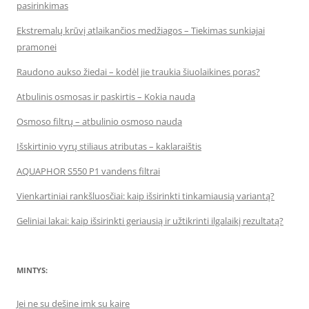
pasirinkimas
Ekstremalų krūvį atlaikančios medžiagos – Tiekimas sunkiajai
pramonei
Raudono aukso žiedai – kodėl jie traukia šiuolaikines poras?
Atbulinis osmosas ir paskirtis – Kokia nauda
Osmoso filtrų – atbulinio osmoso nauda
Išskirtinio vyrų stiliaus atributas – kaklaraištis
AQUAPHOR S550 P1 vandens filtrai
Vienkartiniai rankšluosčiai: kaip išsirinkti tinkamiausią variantą?
Geliniai lakai: kaip išsirinkti geriausią ir užtikrinti ilgalaikį rezultatą?
MINTYS:
Jei ne su dešine imk su kaire