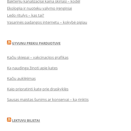
Bakterijų kanalizacijai kaina skiriasi – kodėl
Ekologija ir nuotekų valymo įrenginiai
Ledo ritulys – kas tai?
Vasarinės padangos internetu – kokybė pigiau
GYVUNU PREKIU PARDUOTUVE
Kačių skiepai – vakcinacijos grafikas
Ką naudinga žinoti apie kates
Kačių auklėjimas
Kaip pripratinti katę prie draskyklės
Sausas maistas šunims ar konservai – ką rinktis
LEKTUVU BILIETAI