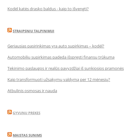
Kodėl katės drasko baldus - kaip to išvengti?
STRAIPSNIU TALPINIMUI
Geriausias pasirinkimas yra auto supirkimas – kodėl?
Automobilių supirkimas padeda išspręsti finansų trūkumą
Tekinimo paslaugos ir realūs pavyzdžiai iš sunkiosios pramonės
Kaip transformuoti užsakymų valdymą per 12 mėnesių?
Atbulinis osmosas ir nauda
GYVUNU PREKES
MAISTAS SUNIMS