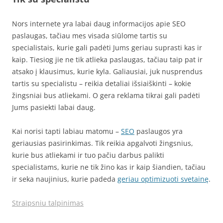
Nors internete yra labai daug informacijos apie SEO
paslaugas, tačiau mes visada siūlome tartis su
specialistais, kurie gali padėti Jums geriau suprasti kas ir
kaip. Tiesiog jie ne tik atlieka paslaugas, tačiau taip pat ir
atsako į klausimus, kurie kyla. Galiausiai, juk nusprendus
tartis su specialistu – reikia detaliai išsiaiškinti – kokie
žingsniai bus atliekami. O gera reklama tikrai gali padėti
Jums pasiekti labai daug.
Kai norisi tapti labiau matomu –
SEO
paslaugos yra
geriausias pasirinkimas. Tik reikia apgalvoti žingsnius,
kurie bus atliekami ir tuo pačiu darbus palikti
specialistams, kurie ne tik žino kas ir kaip šiandien, tačiau
ir seka naujinius, kurie padeda
geriau optimizuoti svetainę
.
Straipsniu talpinimas