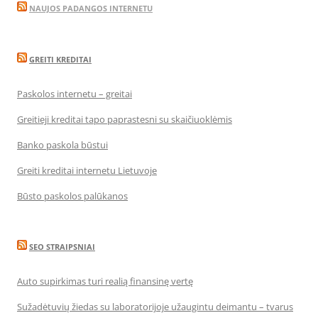
NAUJOS PADANGOS INTERNETU
GREITI KREDITAI
Paskolos internetu – greitai
Greitieji kreditai tapo paprastesni su skaičiuoklėmis
Banko paskola būstui
Greiti kreditai internetu Lietuvoje
Būsto paskolos palūkanos
SEO STRAIPSNIAI
Auto supirkimas turi realią finansinę vertę
Sužadėtuvių žiedas su laboratorijoje užaugintu deimantu – tvarus