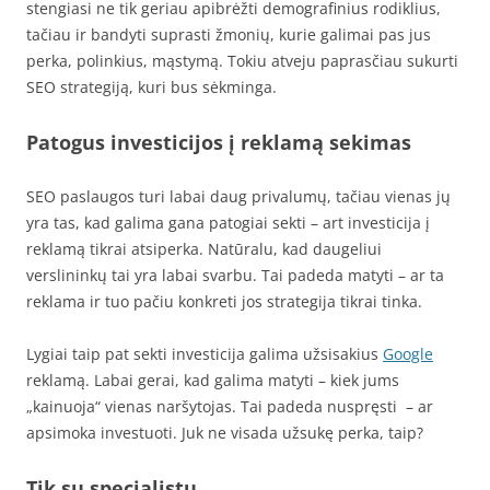
stengiasi ne tik geriau apibrėžti demografinius rodiklius,
tačiau ir bandyti suprasti žmonių, kurie galimai pas jus
perka, polinkius, mąstymą. Tokiu atveju paprasčiau sukurti
SEO strategiją, kuri bus sėkminga.
Patogus investicijos į reklamą sekimas
SEO paslaugos turi labai daug privalumų, tačiau vienas jų
yra tas, kad galima gana patogiai sekti – art investicija į
reklamą tikrai atsiperka. Natūralu, kad daugeliui
verslininkų tai yra labai svarbu. Tai padeda matyti – ar ta
reklama ir tuo pačiu konkreti jos strategija tikrai tinka.
Lygiai taip pat sekti investicija galima užsisakius
Google
reklamą. Labai gerai, kad galima matyti – kiek jums
„kainuoja“ vienas naršytojas. Tai padeda nuspręsti – ar
apsimoka investuoti. Juk ne visada užsukę perka, taip?
Tik su specialistu