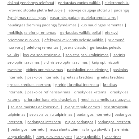
dažnai gendantys telefonai
|
geriausias vonios valiklis
|
elektromobiliu
ikrovimo stoteliu pletra lietuvoje
|
lietuvoje daugeja stoteliu
|
padangų
žymėjimas reikalingas
|
vasarinės padangos elektromobiliams
|
naudingas žieminių padangų žymėjimas
|
kuo naudingas remontas
|
mobiliųjų telefonų remontas
|
geriausias valiklis peliui
|
efektyvi
priemone nuo voru
|
efektyviai veikiantis pelėsio valiklis
|
priemonė
nuo vorų
|
telefonų remontas
|
josera classic
|
geriausias pelesio
valiklis
|
kas yra seo straipsniai
|
seo straipsniu talpinimas
|
isorinis
seo optimizavimas
|
vidinis seo optimizavimas
|
kaip optimizuoti
svetaine
|
vidinis optimizavimas
|
pasiskolinti nesudėtinga
|
paskolos
internetu
|
paskolos internetu
|
greitasis kreditas
|
greitas kreditas
|
greitas kreditas internetu
|
greitieji kreditai internetu
|
kreditas
internetu
|
paskolos refinansavimas
|
draskykles katems
|
draskykles
katems
|
pripratinti kate prie draskykles
|
medinis namelis su ciuozykla
|
sausas maistas ar konservai
|
isvalyti tepalo demes
|
seo straipsniu
talpinimas
|
seo straipsniu talpinimas
|
padangos internetu
|
padangos
internetu
|
padangos internetu
|
pigios padangos
|
padangos internetu
|
padangos internetu
|
neuzsalantis zieminis langu ploviklis
|
zieminis
langu ploviklis
|
langu plovimo skystis
|
langu ploviklis
|
vasarines