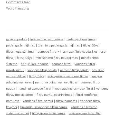
Comments feed
WordPress.org
gyvunu prekes
|
internetine parduotuve
|
padangų žymėjimas
|
padangų žymėjimas
|
žieminių padangų žymėjimas
|
filtrų rūšys
|
filtrai nugeležinimui
|
osmoso filtrai> |
osmoso filtrų nauda
|
osmoso
filtrai
|
filtrų rūšys
|
minkštinimo filtrų naudojimas
|
minkštinimo
sistema
|
filtrų rūšys ir nauda
|
osmoso filtrai
|
vandens filtrai
nukalkinimui
|
vandens filtrų nauda
|
osmoso filtrų nauda
|
atbulinio
osmoso filtrai
|
filtrų rūšys
|
apie geriamo vandens filtrus
|
kas yra
atbulinis osmosas
|
namui naudingi osmoso filtrai
|
osmoso filtrų
nauda
|
naudingi osmoso filtrai
|
kuo naudingi osmoso filtrai
|
vandens
filtravimo sistemos
|
filtrų namui pasirinkimas
|
filtrai komfortui
namuose
|
vandens filtrai namui
|
filtrai namams
|
vandens filtrai
kokybei
|
tinkamiausi vandens filtrai namui
|
vandens filtravimo
sistemos namui
|
filtrų sprendimai namui
|
ieškome vandens filtrų