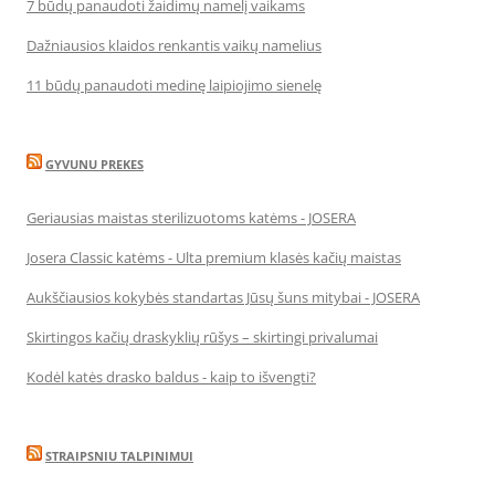
7 būdų panaudoti žaidimų namelį vaikams
Dažniausios klaidos renkantis vaikų namelius
11 būdų panaudoti medinę laipiojimo sienelę
GYVUNU PREKES
Geriausias maistas sterilizuotoms katėms - JOSERA
Josera Classic katėms - Ulta premium klasės kačių maistas
Aukščiausios kokybės standartas Jūsų šuns mitybai - JOSERA
Skirtingos kačių draskyklių rūšys – skirtingi privalumai
Kodėl katės drasko baldus - kaip to išvengti?
STRAIPSNIU TALPINIMUI