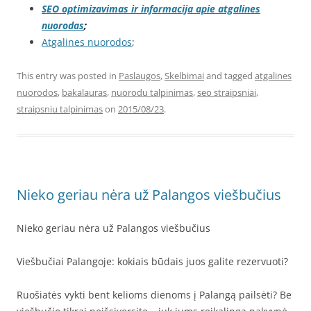
SEO optimizavimas ir informacija apie atgalines
nuorodas
;
Atgalines nuorodos
;
This entry was posted in
Paslaugos
,
Skelbimai
and tagged
atgalines
nuorodos
,
bakalauras
,
nuorodu talpinimas
,
seo straipsniai
,
straipsniu talpinimas
on
2015/08/23
.
Nieko geriau nėra už Palangos viešbučius
Nieko geriau nėra už Palangos viešbučius
Viešbučiai Palangoje: kokiais būdais juos galite rezervuoti?
Ruošiatės vykti bent kelioms dienoms į Palangą pailsėti? Be