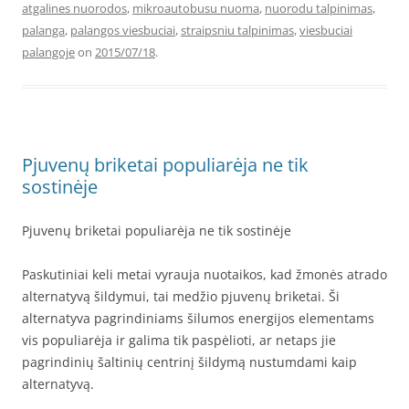
atgalines nuorodos
,
mikroautobusu nuoma
,
nuorodu talpinimas
,
palanga
,
palangos viesbuciai
,
straipsniu talpinimas
,
viesbuciai
palangoje
on
2015/07/18
.
Pjuvenų briketai populiarėja ne tik
sostinėje
Pjuvenų briketai populiarėja ne tik sostinėje
Paskutiniai keli metai vyrauja nuotaikos, kad žmonės atrado
alternatyvą šildymui, tai medžio pjuvenų briketai. Ši
alternatyva pagrindiniams šilumos energijos elementams
vis populiarėja ir galima tik paspėlioti, ar netaps jie
pagrindinių šaltinių centrinį šildymą nustumdami kaip
alternatyvą.