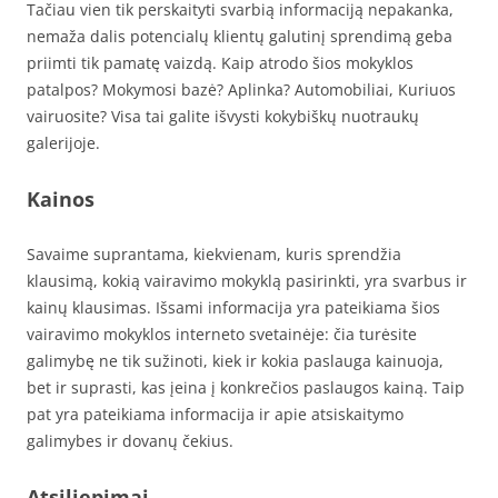
Tačiau vien tik perskaityti svarbią informaciją nepakanka,
nemaža dalis potencialų klientų galutinį sprendimą geba
priimti tik pamatę vaizdą. Kaip atrodo šios mokyklos
patalpos? Mokymosi bazė? Aplinka? Automobiliai, Kuriuos
vairuosite? Visa tai galite išvysti kokybiškų nuotraukų
galerijoje.
Kainos
Savaime suprantama, kiekvienam, kuris sprendžia
klausimą, kokią vairavimo mokyklą pasirinkti, yra svarbus ir
kainų klausimas. Išsami informacija yra pateikiama šios
vairavimo mokyklos interneto svetainėje: čia turėsite
galimybę ne tik sužinoti, kiek ir kokia paslauga kainuoja,
bet ir suprasti, kas įeina į konkrečios paslaugos kainą. Taip
pat yra pateikiama informacija ir apie atsiskaitymo
galimybes ir dovanų čekius.
Atsiliepimai