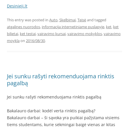
Desinieji.lt
This entry was posted in
Auto
,
Skelbimai
,
Teisė
and tagged
atgalines nuorodos
,
informacija internetiniame puslapyje
,
ket
,
ket
bilietai
,
ket testai
,
vairavimo kursai
,
vairavimo mokyklos
,
vairavimo
moykla
on
2016/08/30
.
Jei sunku rašyti rekomenduojama rinktis
pagalbą
Jei sunku rašyti rekomenduojama rinktis pagalbą
Bakalauro darbai: kodėl verta rinktis pagalbą?
Bakalauro darbai – ši sąvoka yra puikiai pažįstama visiems
tiems studentams, kurie sėkmingai baigė vienas ar kitas