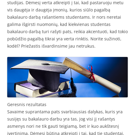
studijas. Dėmesį verta atkreipti į tai, kad pastaruoju metu
vis daugėja ir daugėja įmonių, kurios siūlo pagalbą
bakalauro darbą rašantiems studentams. Ir nors neretai
galima išgirsti nuomonių, kad kiekvienas studentas
bakalauro darbą turi rašyti pats, reikia akcentuoti, kad tokio
pobūdžio pagalbą tikrai yra verta rinktis. Norite sužinoti,
kodėl? Priežastis išvardinsime jau netrukus.
Geresnis rezultatas
Savaime suprantama pats svarbiausias dalykas, kuris yra
susijęs su bakalauro darbu yra tas, jog visi jį rašantys
asmenys nori ne tik gauti teigiamą, bet ir kuo aukštesnį
įvertinimą. Dėmesį būtina atkreipti į tai, kad tie studentai,