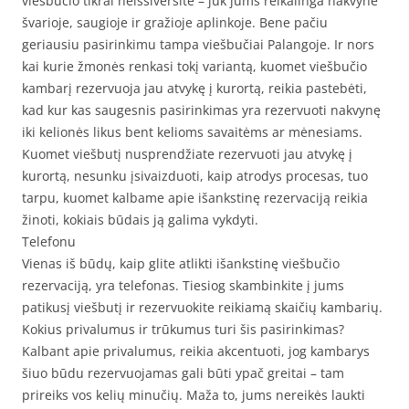
viešbučio tikrai neišsiversite – juk jums reikalinga nakvynė
švarioje, saugioje ir gražioje aplinkoje. Bene pačiu
geriausiu pasirinkimu tampa viešbučiai Palangoje. Ir nors
kai kurie žmonės renkasi tokį variantą, kuomet viešbučio
kambarį rezervuoja jau atvykę į kurortą, reikia pastebėti,
kad kur kas saugesnis pasirinkimas yra rezervuoti nakvynę
iki kelionės likus bent kelioms savaitėms ar mėnesiams.
Kuomet viešbutį nusprendžiate rezervuoti jau atvykę į
kurortą, nesunku įsivaizduoti, kaip atrodys procesas, tuo
tarpu, kuomet kalbame apie išankstinę rezervaciją reikia
žinoti, kokiais būdais ją galima vykdyti.
Telefonu
Vienas iš būdų, kaip glite atlikti išankstinę viešbučio
rezervaciją, yra telefonas. Tiesiog skambinkite į jums
patikusį viešbutį ir rezervuokite reikiamą skaičių kambarių.
Kokius privalumus ir trūkumus turi šis pasirinkimas?
Kalbant apie privalumus, reikia akcentuoti, jog kambarys
šiuo būdu rezervuojamas gali būti ypač greitai – tam
prireiks vos kelių minučių. Maža to, jums nereikės laukti