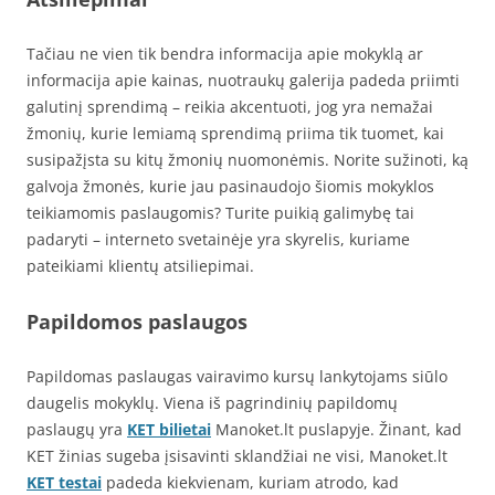
Tačiau ne vien tik bendra informacija apie mokyklą ar
informacija apie kainas, nuotraukų galerija padeda priimti
galutinį sprendimą – reikia akcentuoti, jog yra nemažai
žmonių, kurie lemiamą sprendimą priima tik tuomet, kai
susipažįsta su kitų žmonių nuomonėmis. Norite sužinoti, ką
galvoja žmonės, kurie jau pasinaudojo šiomis mokyklos
teikiamomis paslaugomis? Turite puikią galimybę tai
padaryti – interneto svetainėje yra skyrelis, kuriame
pateikiami klientų atsiliepimai.
Papildomos paslaugos
Papildomas paslaugas vairavimo kursų lankytojams siūlo
daugelis mokyklų. Viena iš pagrindinių papildomų
paslaugų yra
KET bilietai
Manoket.lt puslapyje. Žinant, kad
KET žinias sugeba įsisavinti sklandžiai ne visi, Manoket.lt
KET testai
padeda kiekvienam, kuriam atrodo, kad