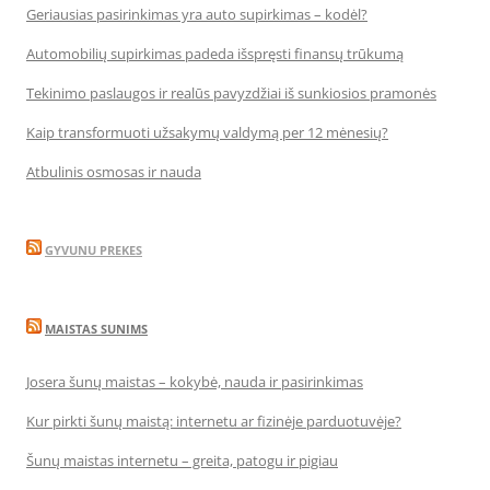
Geriausias pasirinkimas yra auto supirkimas – kodėl?
Automobilių supirkimas padeda išspręsti finansų trūkumą
Tekinimo paslaugos ir realūs pavyzdžiai iš sunkiosios pramonės
Kaip transformuoti užsakymų valdymą per 12 mėnesių?
Atbulinis osmosas ir nauda
GYVUNU PREKES
MAISTAS SUNIMS
Josera šunų maistas – kokybė, nauda ir pasirinkimas
Kur pirkti šunų maistą: internetu ar fizinėje parduotuvėje?
Šunų maistas internetu – greita, patogu ir pigiau