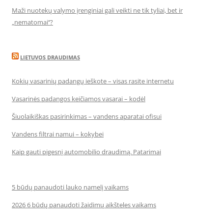
Maži nuotekų valymo įrenginiai gali veikti ne tik tyliai, bet ir
„nematomai‘‘?
LIETUVOS DRAUDIMAS
Kokių vasarinių padangų ieškote – visas rasite internetu
Vasarinės padangos keičiamos vasarai – kodėl
Šiuolaikiškas pasirinkimas – vandens aparatai ofisui
Vandens filtrai namui – kokybei
Kaip gauti pigesnį automobilio draudimą. Patarimai
5 būdų panaudoti lauko namelį vaikams
2026 6 būdų panaudoti žaidimų aikšteles vaikams