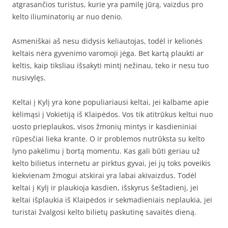
atgrasančios turistus, kurie yra pamilę jūrą, vaizdus pro
kelto iliuminatorių ar nuo denio.
Asmeniškai aš nesu didysis keliautojas, todėl ir kelionės
keltais nėra gyvenimo varomoji jėga. Bet kartą plaukti ar
keltis, kaip tiksliau išsakyti mintį nežinau, teko ir nesu tuo
nusivylęs.
Keltai į Kylį yra kone populiariausi keltai, jei kalbame apie
kėlimąsi į Vokietiją iš Klaipėdos. Vos tik atitrūkus keltui nuo
uosto prieplaukos, visos žmonių mintys ir kasdieniniai
rūpesčiai lieka krante. O ir problemos nutrūksta su kelto
lyno pakėlimu į bortą momentu. Kas gali būti geriau už
kelto bilietus internetu ar pirktus gyvai, jei jų toks poveikis
kiekvienam žmogui atskirai yra labai akivaizdus. Todėl
keltai į Kylį ir plaukioja kasdien, išskyrus šeštadienį, jei
keltai išplaukia iš Klaipėdos ir sekmadieniais neplaukia, jei
turistai žvalgosi kelto bilietų paskutinę savaitės dieną.