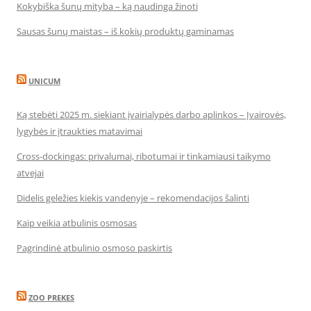
Kokybiška šunų mityba – ką naudinga žinoti
Sausas šunų maistas – iš kokių produktų gaminamas
UNICUM
Ką stebėti 2025 m. siekiant įvairialypės darbo aplinkos – Įvairovės,
lygybės ir įtraukties matavimai
Cross-dockingas: privalumai, ribotumai ir tinkamiausi taikymo
atvejai
Didelis geležies kiekis vandenyje – rekomendacijos šalinti
Kaip veikia atbulinis osmosas
Pagrindinė atbulinio osmoso paskirtis
ZOO PREKES