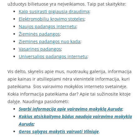
užduotys bilietuose yra neįveikiamos. Taip pat skaitykite:
Kaip susirasti pigiausią draudimą
;
Elektromobiliu krovimo stoteles
;
Naujos padangos internetu
;
Žieminės padangos
;
Ziemines padangos nuo kada
;
Vasarines padangos
;
Universalios padangos internetu
;
Vis dėlto, skyrelis apie mus, nuotraukų galerija, informacija
apie kainas ir atsiliepiami nėra vienintelė informacija, kuri
pateikiama šios vairavimo mokyklos interneto svetainėje.
Kokia informacija pateikiama dar? Apie tai sužinosite kitoje
dalyje. Naudinga pasidomėti:
Svarbi informacija apie vairavimo mokyklą Auruda
;
Kokius atsiskaitymo būdus naudoja vairavimo mokykla
Auruda
;
Geros sąlygos mokytis vairuoti Vilniuje
.