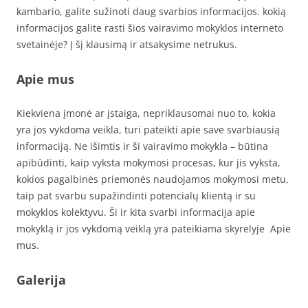
kambario, galite sužinoti daug svarbios informacijos. kokią
informacijos galite rasti šios vairavimo mokyklos interneto
svetainėje? Į šį klausimą ir atsakysime netrukus.
Apie mus
Kiekviena įmonė ar įstaiga, nepriklausomai nuo to, kokia
yra jos vykdoma veikla, turi pateikti apie save svarbiausią
informaciją. Ne išimtis ir ši vairavimo mokykla – būtina
apibūdinti, kaip vyksta mokymosi procesas, kur jis vyksta,
kokios pagalbinės priemonės naudojamos mokymosi metu,
taip pat svarbu supažindinti potencialų klientą ir su
mokyklos kolektyvu. Ši ir kita svarbi informacija apie
mokyklą ir jos vykdomą veiklą yra pateikiama skyrelyje Apie
mus.
Galerija