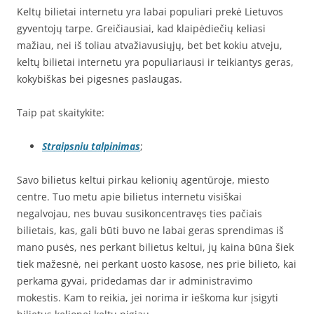
Keltų bilietai internetu yra labai populiari prekė Lietuvos
gyventojų tarpe. Greičiausiai, kad klaipėdiečių keliasi
mažiau, nei iš toliau atvažiavusiųjų, bet bet kokiu atveju,
keltų bilietai internetu yra populiariausi ir teikiantys geras,
kokybiškas bei pigesnes paslaugas.
Taip pat skaitykite:
Straipsniu talpinimas
;
Savo bilietus keltui pirkau kelionių agentūroje, miesto
centre. Tuo metu apie bilietus internetu visiškai
negalvojau, nes buvau susikoncentravęs ties pačiais
bilietais, kas, gali būti buvo ne labai geras sprendimas iš
mano pusės, nes perkant bilietus keltui, jų kaina būna šiek
tiek mažesnė, nei perkant uosto kasose, nes prie bilieto, kai
perkama gyvai, pridedamas dar ir administravimo
mokestis. Kam to reikia, jei norima ir ieškoma kur įsigyti