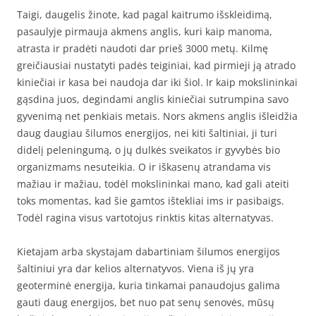
Taigi, daugelis žinote, kad pagal kaitrumo išskleidimą,
pasaulyje pirmauja akmens anglis, kuri kaip manoma,
atrasta ir pradėti naudoti dar prieš 3000 metų. Kilmę
greičiausiai nustatyti padės teiginiai, kad pirmieji ją atrado
kiniečiai ir kasa bei naudoja dar iki šiol. Ir kaip mokslininkai
gąsdina juos, degindami anglis kiniečiai sutrumpina savo
gyvenimą net penkiais metais. Nors akmens anglis išleidžia
daug daugiau šilumos energijos, nei kiti šaltiniai, ji turi
didelį peleningumą, o jų dulkės sveikatos ir gyvybės bio
organizmams nesuteikia. O ir iškasenų atrandama vis
mažiau ir mažiau, todėl mokslininkai mano, kad gali ateiti
toks momentas, kad šie gamtos ištekliai ims ir pasibaigs.
Todėl ragina visus vartotojus rinktis kitas alternatyvas.
Kietajam arba skystajam dabartiniam šilumos energijos
šaltiniui yra dar kelios alternatyvos. Viena iš jų yra
geoterminė energija, kuria tinkamai panaudojus galima
gauti daug energijos, bet nuo pat senų senovės, mūsų