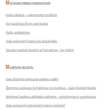
GYVUNU PREKIU PARDUOTUVE
Kačių skiepai – vakcinacijos grafikas
Ką naudinga žinoti apie kates
Kačių auklėjimas
Kaip pripratinti katę prie draskyklės
Sausas maistas šunims ar konservai – ką rinktis
LEKTUVU BILIETAI
Kaip išsirinkti geriausią pelėsio valiklį
Žieminių padangų žymėjimas yra svarbus – kaip išvengti klaidų
Medinės žaidimų aikštelės vaikams – pristatymas ir surinkimas
Kaip sutaupyti aptveriant kaimo sodybą?