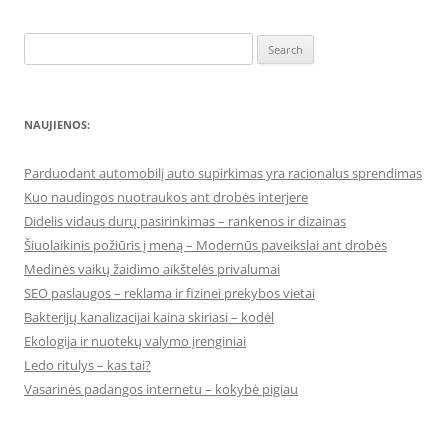
Search
for:
NAUJIENOS:
Parduodant automobilį auto supirkimas yra racionalus sprendimas
Kuo naudingos nuotraukos ant drobės interjere
Didelis vidaus durų pasirinkimas – rankenos ir dizainas
Šiuolaikinis požiūris į meną – Modernūs paveikslai ant drobės
Medinės vaikų žaidimo aikštelės privalumai
SEO paslaugos – reklama ir fizinei prekybos vietai
Bakterijų kanalizacijai kaina skiriasi – kodėl
Ekologija ir nuotekų valymo įrenginiai
Ledo ritulys – kas tai?
Vasarinės padangos internetu – kokybė pigiau