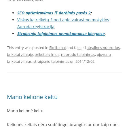
SEO optimizavimas iš darbinės pusės 2
;
Viskas ką reikėtų žinoti apie vairavimo mokyklos
Auruda registraciją
;
Straipsnių talpinimas nemokamuose bloguose
.
This entry was posted in
Skelbimai
and tagged
atgalines nuorodos
,
briketai vilniuje
,
briketai vilnius
,
nuorodu talpinimas
,
pjuvenu
briketai vilnius
,
straipsniu talpinimas
on
2014/12/02
.
Mano kelionė keltu
Mano kelionė keltu
Kelionės keltais nėra sudėtingo, brangios ar dar kaip nors