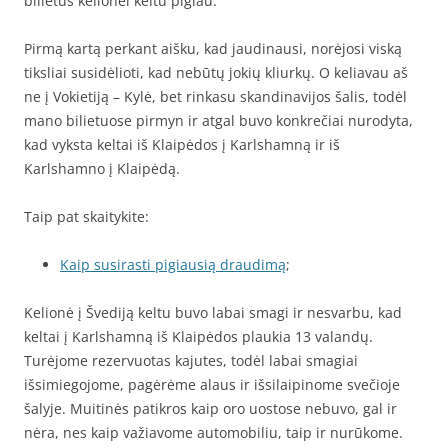
bilietus kelionei keltu pigiau.
Pirmą kartą perkant aišku, kad jaudinausi, norėjosi viską
tiksliai susidėlioti, kad nebūtų jokių kliurkų. O keliavau aš
ne į Vokietiją – Kylė, bet rinkasu skandinavijos šalis, todėl
mano bilietuose pirmyn ir atgal buvo konkrečiai nurodyta,
kad vyksta keltai iš Klaipėdos į Karlshamną ir iš
Karlshamno į Klaipėdą.
Taip pat skaitykite:
Kaip susirasti pigiausią draudimą
;
Kelionė į Švediją keltu buvo labai smagi ir nesvarbu, kad
keltai į Karlshamną iš Klaipėdos plaukia 13 valandų.
Turėjome rezervuotas kajutes, todėl labai smagiai
išsimiegojome, pagėrėme alaus ir išsilaipinome svečioje
šalyje. Muitinės patikros kaip oro uostose nebuvo, gal ir
nėra, nes kaip važiavome automobiliu, taip ir nurūkome.