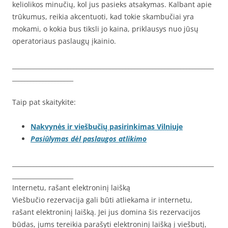
keliolikos minučių, kol jus pasieks atsakymas. Kalbant apie
trūkumus, reikia akcentuoti, kad tokie skambučiai yra
mokami, o kokia bus tiksli jo kaina, priklausys nuo jūsų
operatoriaus paslaugų įkainio.
__________________________________________________________________
____________________
Taip pat skaitykite:
Nakvynės ir viešbučių pasirinkimas Vilniuje
Pasiūlymas dėl paslaugos atlikimo
__________________________________________________________________
____________________
Internetu, rašant elektroninį laišką
Viešbučio rezervacija gali būti atliekama ir internetu,
rašant elektroninį laišką. Jei jus domina šis rezervacijos
būdas, jums tereikia parašyti elektroninį laišką į viešbutį,