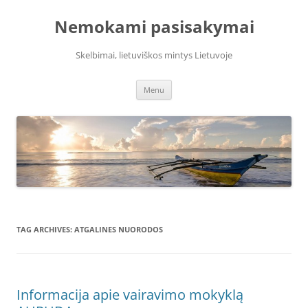
Skip
to
Nemokami pasisakymai
content
Skelbimai, lietuviškos mintys Lietuvoje
Menu
TAG ARCHIVES:
ATGALINES NUORODOS
Informacija apie vairavimo mokyklą