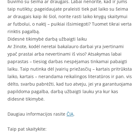
buvimo su šeima ar draugais. Labai nenorite, kad ir jums
taip nutiktų: pageidaujate praleisti tiek pat laiko su šeima
ar draugais kaip iki šiol, norite rasti laiko knygų skaitymui
ar futbolui, o naktį – puikiai išsimiegoti? Tuomet tikrai verta
rinktis pagalbą.
Didesnė tikimybė darbą užbaigti laiku
Ar žinote, kodėl neretai bakalauro darbai yra įvertinami
ypač prastai arba nevertinami iš viso? Atsakymas labai
paprastas – tiesiog darbas nespėjamas tinkamai pabaigti
laiku. Taip nutinka dėl įvairių priežasčių – kartais pritrūksta
laiko, kartais – nerandama reikalingos literatūros ir pan. vis
dėlto, svarbu pabrėžti, kad tuo atveju, jei yra garantuojama
papildoma pagalba, darbą užbaigti lauku yra kur kas
didesnė tikimybė.
Daugiau informacijos rasite
ČIA
.
Taip pat skaitykite: