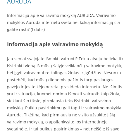
AURUDA
Informacija apie vairavimo mokyklą AURUDA. Vairavimo
mokyklos Auruda interneto svetainė: kokią informaciją čia
galite rasti? (I dalis)
Informacija apie vairavimo mokyklą
Jau seniai svajojate išmokti vairuoti? Tokiu atveju belieka tik
išsirinkti vieną iš mūsų šalyje veikiančių vairavimo mokyklų
bei įgyti vairavimui reikalingas žinias ir įgūdžius. Nesunku
pastebėti, kad mūsų dienomis pažintis tarp paslaugos
gavėjo ir jos teikėjo neretai prasideda internetu. Ne išimtis
yra ir situacija, kuomet norima išmokti vairuoti: kaip žinia,
siekiant šio tikslo, pirmiausia teks išsirinkti vairavimo
mokyklą. Puikiu pasirinkimu gali tapti ir vairavimo mokykla
Auruda. Tikėtina, kad pirmiausia ne vizito užsukite į šią
vairavimo mokyklą, o apsilankysite jos internetinėje
svetainėje. Ir tai puikus pasirinkimas – net neišėję iš savo