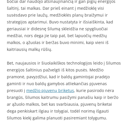
bočiai dar naudojo atsinaujinančią ir gan pigių energijos
šaltinį, tai malkas. Dar prieš einant į medžioklę visi
susėsdavo prie laužų, medžioklės planų braižymui ir
strategijos aptarimui. Buvo nustatyta ir išsiaiškinta, kad
geriausiai ir didesnę šilumą skleidžia ne spygliuočiai
medžiai, nors dega jie taip pat, bet lapuočių medžių
malkos, o ąžuolas ir beržas buvo minimi, kaip vieni iš
kaitriausių malkų rūšių.
Bet, naujausios ir šiuolaikiškos technologijos leido į šilumos
energijos šaltinius pažvelgti iš kitos pusės. Medžio
pramonė, pavyzdžiui, kad ir baldų gamintojai pradėjo
gaminti ir nuo baldų gamybos atliekančias pjuvenas
presuoti į
medžio pjuvenų briketus
, kurie pasirodo nėra
brangūs, šilumos kaitrumu pasižymi panašiu kaip ir beržo
ar ąžuolo malkos, bet kas svarbiausia, pjuvenų briketai
dega penkiskart ilgiau ir tolygiai, todėl norimą išgauti
šilumos kiekį galima planuoti pasiremiant tolygumu.