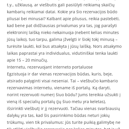
t.y., užklausą, ar viešbutis gali pasiūlyti reikiamą skaičių
kambarių reikiamai datai. Kokie yra šio rezervacijos būdo
pliusai bei minusai? Kalbant apie pliusus, reikia pastebėti,
kad bene pat didžiausias privalumas yra tas, jog parašyti
elektroninį laišką nieko nekainuoja (nebent kelias minutes
jūsų laiko), tuo tarpu, galima įžvelgti ir šiokį tokį minusą –
turėsite laukti, kol bus atsakyta į jūsų laišką. Nors atsakymo
laikas paprastai yra individualus, vidutiniškai tenka laukti
apie 15 – 20 minučių.
Internetu, rezervuojant interneto portaluose
Egzistuoja ir dar vienas rezervacijos būdas, kuris, beje,
atsirado palyginti visai neseniai. Tai – viešbučio kambario
rezervavimas internetu, viename iš portalų. Ką daryti,
norint rezervuoti numerį šiuo būdu? Jums tereikia užsukti į
vieną iš specialių portalų (jų šiuo metu yra keletas),
išsirinkti viešbutį ir jį rezervuoti. Tačiau vienas svarbiausių
dalykų yra tas, kad šis pasirinkimo būdas neturi jokių
trūkumų, vien tik privalumus: jūs turite puikią galimybę ne