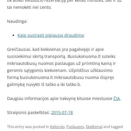
tik atlikti viešbučio rezervaciją per kelias minutes, bet ir už
tai nemokėti nei cento.
Naudinga:
Kaip susirasti pigiausią draudimą
;
Greičiausiai, kad kiekvienas yra pagalvojęs ir apie
susisiekimui skirtą transportą. Busiukonuoma.lt suteiks
mikroautobusų nuomos paslaugas už priimtiną kainą ir
geromis sąlygomis kiekvienam. Užpildžius užklausimo
formą busiukonuoma.lt mikroautobusu nuoma išspręs
galimybę nuvykti iš taško a iki taško b.
Daugiau informacijos apie nakvynę kituose miestuose
ČIA
.
Straipsnis paskelbtas:
2015-07-18
This entry was posted in
Kelionės
,
Paslaugos
,
Skelbimai
and tagged