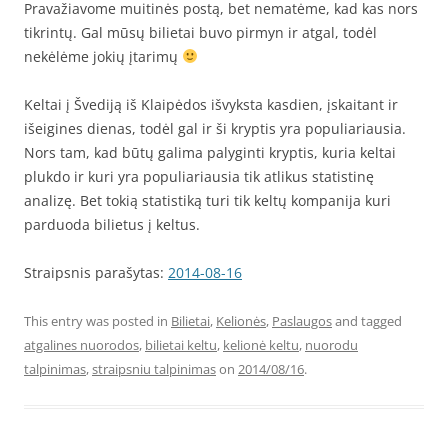
Pravažiavome muitinės postą, bet nematėme, kad kas nors
tikrintų. Gal mūsų bilietai buvo pirmyn ir atgal, todėl
nekėlėme jokių įtarimų
Keltai į Švediją iš Klaipėdos išvyksta kasdien, įskaitant ir
išeigines dienas, todėl gal ir ši kryptis yra populiariausia.
Nors tam, kad būtų galima palyginti kryptis, kuria keltai
plukdo ir kuri yra populiariausia tik atlikus statistinę
analizę. Bet tokią statistiką turi tik keltų kompanija kuri
parduoda bilietus į keltus.
Straipsnis parašytas:
2014-08-16
This entry was posted in
Bilietai
,
Kelionės
,
Paslaugos
and tagged
atgalines nuorodos
,
bilietai keltu
,
kelionė keltu
,
nuorodu
talpinimas
,
straipsniu talpinimas
on
2014/08/16
.