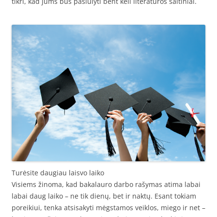
tikri, kad jums bus pasiūlyti bent keli literatūros šaltiniai.
Turėsite daugiau laisvo laiko
Visiems žinoma, kad bakalauro darbo rašymas atima labai
labai daug laiko – ne tik dienų, bet ir naktų. Esant tokiam
poreikiui, tenka atsisakyti mėgstamos veiklos, miego ir net –