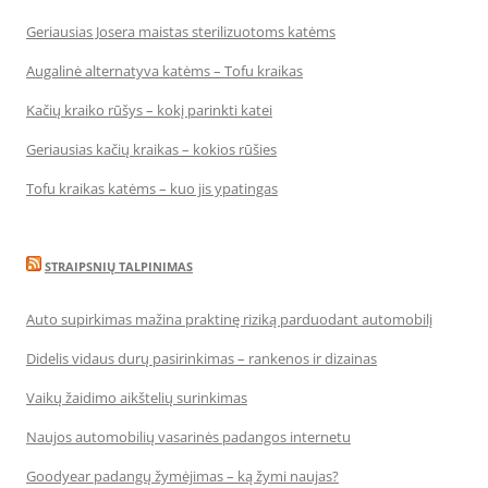
Geriausias Josera maistas sterilizuotoms katėms
Augalinė alternatyva katėms – Tofu kraikas
Kačių kraiko rūšys – kokį parinkti katei
Geriausias kačių kraikas – kokios rūšies
Tofu kraikas katėms – kuo jis ypatingas
STRAIPSNIŲ TALPINIMAS
Auto supirkimas mažina praktinę riziką parduodant automobilį
Didelis vidaus durų pasirinkimas – rankenos ir dizainas
Vaikų žaidimo aikštelių surinkimas
Naujos automobilių vasarinės padangos internetu
Goodyear padangų žymėjimas – ką žymi naujas?