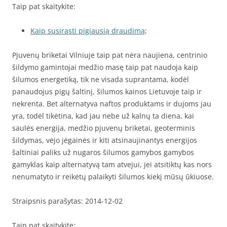
Taip pat skaitykite:
Kaip susirasti pigiausią draudimą
;
Pjuvenų briketai Vilniuje taip pat nėra naujiena, centrinio
šildymo gamintojai medžio masę taip pat naudoja kaip
šilumos energetiką, tik ne visada suprantama, kodėl
panaudojus pigų šaltinį, šilumos kainos Lietuvoje taip ir
nekrenta. Bet alternatyva naftos produktams ir dujoms jau
yra, todėl tikėtina, kad jau nebe už kalnų ta diena, kai
saulės energija, medžio pjuvenų briketai, geoterminis
šildymas, vėjo jėgainės ir kiti atsinaujinantys energijos
šaltiniai paliks už nugaros šilumos gamybos gamybos
gamyklas kaip alternatyvą tam atvejui, jei atsitiktų kas nors
nenumatyto ir reikėtų palaikyti šilumos kiekį mūsų ūkiuose.
Straipsnis parašytas: 2014-12-02
Taip pat skaitykite: