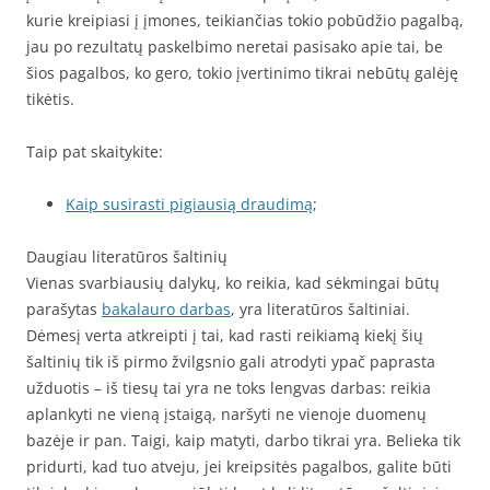
kurie kreipiasi į įmones, teikiančias tokio pobūdžio pagalbą,
jau po rezultatų paskelbimo neretai pasisako apie tai, be
šios pagalbos, ko gero, tokio įvertinimo tikrai nebūtų galėję
tikėtis.
Taip pat skaitykite:
Kaip susirasti pigiausią draudimą
;
Daugiau literatūros šaltinių
Vienas svarbiausių dalykų, ko reikia, kad sėkmingai būtų
parašytas
bakalauro darbas
, yra literatūros šaltiniai.
Dėmesį verta atkreipti į tai, kad rasti reikiamą kiekį šių
šaltinių tik iš pirmo žvilgsnio gali atrodyti ypač paprasta
užduotis – iš tiesų tai yra ne toks lengvas darbas: reikia
aplankyti ne vieną įstaigą, naršyti ne vienoje duomenų
bazėje ir pan. Taigi, kaip matyti, darbo tikrai yra. Belieka tik
pridurti, kad tuo atveju, jei kreipsitės pagalbos, galite būti