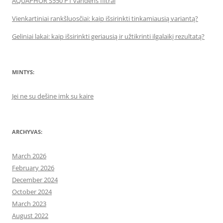
AQUAPHOR S550 P1 vandens filtrai
Vienkartiniai rankšluosčiai: kaip išsirinkti tinkamiausią variantą?
Geliniai lakai: kaip išsirinkti geriausią ir užtikrinti ilgalaikį rezultatą?
MINTYS:
Jei ne su dešine imk su kaire
ARCHYVAS:
March 2026
February 2026
December 2024
October 2024
March 2023
August 2022