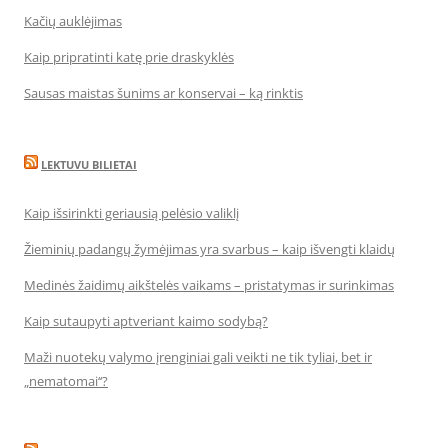
Kačių auklėjimas
Kaip pripratinti katę prie draskyklės
Sausas maistas šunims ar konservai – ką rinktis
LEKTUVU BILIETAI
Kaip išsirinkti geriausią pelėsio valiklį
Žieminių padangų žymėjimas yra svarbus – kaip išvengti klaidų
Medinės žaidimų aikštelės vaikams – pristatymas ir surinkimas
Kaip sutaupyti aptveriant kaimo sodybą?
Maži nuotekų valymo įrenginiai gali veikti ne tik tyliai, bet ir
„nematomai‘‘?