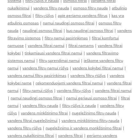
sistema
|
filtrų rūšys ir nauda
|
osmoso filtrai
|
vandens filtrai
nukalkinimui
|
vandens filtrų nauda
|
osmoso filtrų nauda
|
atbulinio
osmoso filtrai
|
filtrų rūšys
|
apie geriamo vandens filtrus
|
kas yra
atbulinis osmosas
|
namui naudingi osmoso filtrai
|
osmoso filtrų
nauda
|
naudingi osmoso filtrai
|
kuo naudingi osmoso filtrai
|
vandens
filtravimo sistemos
|
filtrų namui pasirinkimas
|
filtrai komfortui
namuose
|
vandens filtrai namui
|
filtrai namams
|
vandens filtrai
kokybei
|
tinkamiausi vandens filtrai namui
|
vandens filtravimo
sistemos namui
|
filtrų sprendimai namui
|
ieškome vandens filtrų
namui
|
vandens filtrų namui rūšys
|
vandens kokybei filtrai namui
|
vandens namui filtrų pasirinkimas
|
vandens filtrų rtūšys
|
vandens
kokybei name
|
rekomenduojami vandens filtrai namui
|
vandens filtrai
namui
|
filtrų namui rūšys
|
vandens filtrų rūšys
|
vandens filtrai namui
|
namui naudingi osmoso filtrai
|
namui geriausi osmoso filtrai
|
filtrai
namui
|
vandens filtrų nauda
|
filtrų rūšys ir nauda
|
vandens filtrų
rūšys
|
vandens minkštinimo filtrai
|
nugeležinimo filtrų nauda
|
vandens filtrai nugeležinimui
|
vandens minkštinimo filtrų nauda
|
vandens filtrų rūšys
|
nugeležinimo ir vandens monkštinimo filtrai
|
vandens nukalkinimo filtrai
|
vandens filtrai
|
geriamo vandens