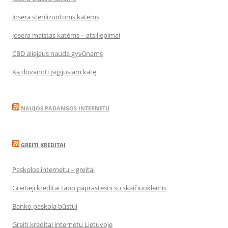
Josera sterilizuotoms katėms
Josera maistas katėms – atsiliepimai
CBD aliejaus nauda gyvūnams
Ką dovanoti įsigijusiam katę
NAUJOS PADANGOS INTERNETU
GREITI KREDITAI
Paskolos internetu – greitai
Greitieji kreditai tapo paprastesni su skaičiuoklėmis
Banko paskola būstui
Greiti kreditai internetu Lietuvoje