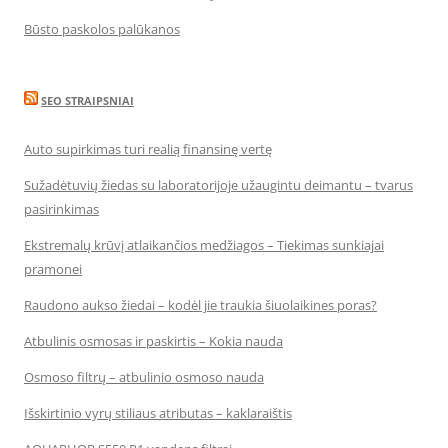
Būsto paskolos palūkanos
SEO STRAIPSNIAI
Auto supirkimas turi realią finansinę vertę
Sužadėtuvių žiedas su laboratorijoje užaugintu deimantu – tvarus
pasirinkimas
Ekstremalų krūvį atlaikančios medžiagos – Tiekimas sunkiajai
pramonei
Raudono aukso žiedai – kodėl jie traukia šiuolaikines poras?
Atbulinis osmosas ir paskirtis – Kokia nauda
Osmoso filtrų – atbulinio osmoso nauda
Išskirtinio vyrų stiliaus atributas – kaklaraištis