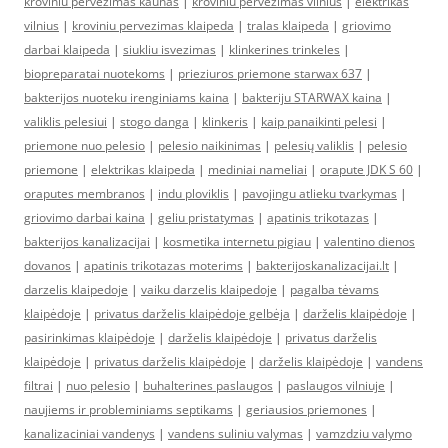
kroviniu pervezimas kaunas
|
kroviniu pervezimas vilnius
|
elektrikas
vilnius
|
kroviniu pervezimas klaipeda
|
tralas klaipeda
|
griovimo
darbai klaipeda
|
siukliu isvezimas
|
klinkerines trinkeles
|
biopreparatai nuotekoms
|
prieziuros priemone starwax 637
|
bakterijos nuoteku irenginiams kaina
|
bakteriju STARWAX kaina
|
valiklis pelesiui
|
stogo danga
|
klinkeris
|
kaip panaikinti pelesi
|
priemone nuo pelesio
|
pelesio naikinimas
|
pelesių valiklis
|
pelesio
priemone
|
elektrikas klaipeda
|
mediniai nameliai
|
orapute JDK S 60
|
oraputes membranos
|
indu ploviklis
|
pavojingu atlieku tvarkymas
|
griovimo darbai kaina
|
geliu pristatymas
|
apatinis trikotazas
|
bakterijos kanalizacijai
|
kosmetika internetu pigiau
|
valentino dienos
dovanos
|
apatinis trikotazas moterims
|
bakterijoskanalizacijai.lt
|
darzelis klaipedoje
|
vaiku darzelis klaipedoje
|
pagalba tėvams
klaipėdoje
|
privatus darželis klaipėdoje gelbėja
|
darželis klaipėdoje
|
pasirinkimas klaipėdoje
|
darželis klaipėdoje
|
privatus darželis
klaipėdoje
|
privatus darželis klaipėdoje
|
darželis klaipėdoje
|
vandens
filtrai
|
nuo pelesio
|
buhalterines paslaugos
|
paslaugos vilniuje
|
naujiems ir probleminiams septikams
|
geriausios priemones
|
kanalizaciniai vandenys
|
vandens suliniu valymas
|
vamzdziu valymo