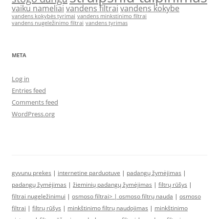
vaiku nameliai
vandens filtrai
vandens kokybe
vandens kokybės tyrimai
vandens minkstinimo filtrai
vandens nugeležinimo filtrai
vandens tyrimas
META
Log in
Entries feed
Comments feed
WordPress.org
gyvunu prekes
|
internetine parduotuve
|
padangų žymėjimas
|
padangų žymėjimas
|
žieminių padangų žymėjimas
|
filtrų rūšys
|
filtrai nugeležinimui
|
osmoso filtrai> |
osmoso filtrų nauda
|
osmoso
filtrai
|
filtrų rūšys
|
minkštinimo filtrų naudojimas
|
minkštinimo