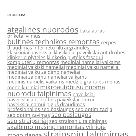
DEBESĖLIS:
atgalines nuorodos
bakalauras
briketai vilnius
buitinės technikos remontas
cerpes
draudimas internetu
filtrai
granulės
klasikiniai paveikslai
klasikiniai paveikslai ant drobes
klinkerio plyteles
klinkerio plyteles fasadui
kompiuterių remontas
mediniai nameliai vaikams
mediniai vaikiski nameliai
mediniai vaiku nameliai
mediniai vaiku zaidimo nameliai
mediniai zaidimu nameliai vaikams
medinis namelis vaikams
medžio granulės
menas
mikroautobusu nuoma
meno kuriniai
nuorodu talpinimas
paveikslai
paveikslai ant drobes
paveikslai biurui
paveikslai namui
pigus draudimas
profesionalios seo paslaugos
seo optimizacija
seo paslaugos
seo optimizavimas
seo straipsniai
seo straipsniu talpinimas
skalbimo mašinų remontas vilniuje
straipsniu talpinimas
stogo danga