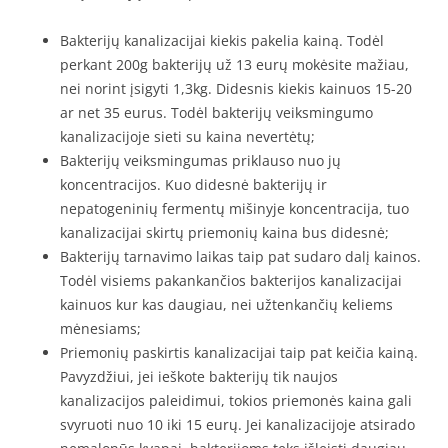
Bakterijų kanalizacijai kiekis pakelia kainą. Todėl
perkant 200g bakterijų už 13 eurų mokėsite mažiau,
nei norint įsigyti 1,3kg. Didesnis kiekis kainuos 15-20
ar net 35 eurus. Todėl bakterijų veiksmingumo
kanalizacijoje sieti su kaina nevertėtų;
Bakterijų veiksmingumas priklauso nuo jų
koncentracijos. Kuo didesnė bakterijų ir
nepatogeninių fermentų mišinyje koncentracija, tuo
kanalizacijai skirtų priemonių kaina bus didesnė;
Bakterijų tarnavimo laikas taip pat sudaro dalį kainos.
Todėl visiems pakankančios bakterijos kanalizacijai
kainuos kur kas daugiau, nei užtenkančių keliems
mėnesiams;
Priemonių paskirtis kanalizacijai taip pat keičia kainą.
Pavyzdžiui, jei ieškote bakterijų tik naujos
kanalizacijos paleidimui, tokios priemonės kaina gali
svyruoti nuo 10 iki 15 eurų. Jei kanalizacijoje atsirado