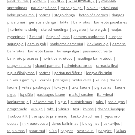
pasirinkimas
|
tvoroms
|
paskirtis
|
tvirta investicija
|
geriausias
sprendimas
|
naudinga žinoti
|
tarnauja ilgai
|
blokelių privalumai
|
kokie privalumai
|
patirtis
|
stogo danga
|
betoninės čerpės
|
dangos
privalumai
|
geriausia danga
|
faktai
|
bankrotas
|
bankroto pasekmės
|
turintiems skolų
|
skelbti naudinga
|
pagalba
|
kaip elgtis
|
naujas
gyvenimas
|
3 metai
|
išsigelbėjimas
|
asmens bankrotas
|
europos
sąjungoje
|
asmuo gali
|
bankrotas asmeniui
|
kiek kainuoja
|
asmens
bankrotas
|
bankroto kaina
|
tarnauja ilgai
|
pasinaudoti verta
|
bankroto procesas
|
norint bankrutuoti
|
naudinga bankrutuoti
|
taupykite laiką
|
skaudi pamoka
|
administratorius
|
tarnauja ilgai
|
pigus išlaikymas
|
patirtis
|
geriau nei šiferis
|
lengva išsirinkti
|
unikalus gaminys
|
čerpės
|
dangos
|
rinktis verta
|
kaune
|
darbas
kaune
|
keitėsi paslaugos
|
toks yra
|
taksi kaune
|
pigiausias
|
kaune
pigus
|
ką siūlo
|
paslaugos kaune
|
mažoji sostinė
|
išsikviesti
|
konkurencija
|
ieškome taxi
|
pigus
|
susisiekimas
|
taksi
|
paslaugos
|
programėlė
|
vilniuje
|
taksi
|
vilnius
|
taxi
|
kainos
|
darbas švedijoje
|
subconit.lt
|
transporto priemonių
|
kasko draudimas
|
rygos oro
uostas
|
mikroautobusu
|
dantu balinimas
|
biologinės
|
bakterijos
|
talpinimas
|
patarimai
|
siūlo
|
sąlygos
|
svarbiausi
|
palyginti
|
laikas