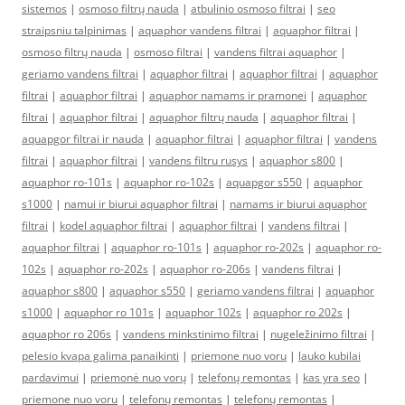
sistemos
|
osmoso filtrų nauda
|
atbulinio osmoso filtrai
|
seo
straipsniu talpinimas
|
aquaphor vandens filtrai
|
aquaphor filtrai
|
osmoso filtrų nauda
|
osmoso filtrai
|
vandens filtrai aquaphor
|
geriamo vandens filtrai
|
aquaphor filtrai
|
aquaphor filtrai
|
aquaphor
filtrai
|
aquaphor filtrai
|
aquaphor namams ir pramonei
|
aquaphor
filtrai
|
aquaphor filtrai
|
aquaphor filtrų nauda
|
aquaphor filtrai
|
aquapgor filtrai ir nauda
|
aquaphor filtrai
|
aquaphor filtrai
|
vandens
filtrai
|
aquaphor filtrai
|
vandens filtru rusys
|
aquaphor s800
|
aquaphor ro-101s
|
aquaphor ro-102s
|
aquapgor s550
|
aquaphor
s1000
|
namui ir biurui aquaphor filtrai
|
namams ir biurui aquaphor
filtrai
|
kodel aquaphor filtrai
|
aquaphor filtrai
|
vandens filtrai
|
aquaphor filtrai
|
aquaphor ro-101s
|
aquaphor ro-202s
|
aquaphor ro-
102s
|
aquaphor ro-202s
|
aquaphor ro-206s
|
vandens filtrai
|
aquaphor s800
|
aquaphor s550
|
geriamo vandens filtrai
|
aquaphor
s1000
|
aquaphor ro 101s
|
aquaphor 102s
|
aquaphor ro 202s
|
aquaphor ro 206s
|
vandens minkstinimo filtrai
|
nugeležinimo filtrai
|
pelesio kvapa galima panaikinti
|
priemone nuo voru
|
lauko kubilai
pardavimui
|
priemonė nuo vorų
|
telefonų remontas
|
kas yra seo
|
priemone nuo voru
|
telefonų remontas
|
telefonų remontas
|