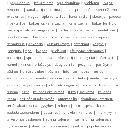
|
populiariausi
|
ieškantiems
|
apie draudimą
|
problema
|
kvapai
|
nepatinka
|
kanalizacija
|
naikina
|
kaina
|
priemonės
|
sprendžiamos
problemos
|
blogas
|
apie bakterijas
|
kanalizacijai
|
situacija
|
padeda
|
bakterijos
|
bakterijos kanalizacijai
|
kanalizacijai
|
bakterijos
|
bio
|
bakterijos valymo įrenginiams
|
bakterijos kanalizacijai
|
nuotekoms
|
nauda
|
švara
|
bio
|
bakterijos
|
renkamės
|
kvapas
|
kvapas
|
nemalonus
|
ar kenkia
|
kaip atsikratyti
|
patarimai
|
kokybė
|
įrenginiai
|
tipai
|
kvapas
|
priežiūrai
|
efektyvios priemonės
|
bakterijos
|
sprendimo būdai
|
informacija
|
biologiniai
|
informacija
|
namui
|
kainos
|
priežastys
|
daugiau info
|
požymiai
|
pasiūlymai
|
būtinas
|
drausti pigiau
|
būtinas
|
info
|
galimybės
|
nesidomi
|
atšilus
|
saugūs
|
nauda
|
kelionei
|
kaina
|
tinka
|
žinutė
|
paslauga
|
klaidos
|
ryšys
|
svarbu
|
info
|
atostogoms
|
akcijos
|
mikroautobusu
nuoma
|
turto
|
kelionės draudimas
|
turto
|
sveikatos
|
kelionės
|
kasko
|
civilinės atsakomybės
|
automobilio
|
draudimas internetu
|
teisės aktai
|
kaina
|
gyvybės
|
kelionių
|
turto
|
tpvca
|
kasko
|
padeda taupantiems
|
bausmės
|
kontrolė
|
kameros
|
tiriami įvykiai
|
privalomos paslaugos
|
apie privalomą
|
internetu
|
privalomasis
|
vykstantiems
|
klausimai ir atsakymai
|
sąvokos
|
populiariausias
|