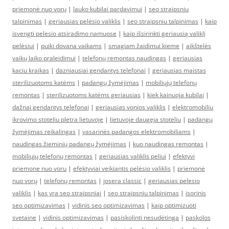
priemonė nuo vorų
|
lauko kubilai pardavimui
|
seo straipsniu
talpinimas
|
geriausias pelėsio valiklis
|
seo straipsniu talpinimas
|
kaip
isvengti pelesio atsiradimo namuose
|
kaip išsirinkti geriausią valiklį
pelėsiui
|
puiki dovana vaikams
|
smagiam žaidimui kieme
|
aikštelės
vaikų laiko praleidimui
|
telefonų remontas naudingas
|
geriausias
kaciu kraikas
|
dazniausiai gendantys telefonai
|
geriausias maistas
sterilizuotoms katėms
|
padangų žymėjimas
|
mobiliųjų telefonų
remontas
|
sterilizuotoms katėms geriausias
|
kiek kainuoja kubilai
|
dažnai gendantys telefonai
|
geriausias vonios valiklis
|
elektromobiliu
ikrovimo stoteliu pletra lietuvoje
|
lietuvoje daugeja stoteliu
|
padangų
žymėjimas reikalingas
|
vasarinės padangos elektromobiliams
|
naudingas žieminių padangų žymėjimas
|
kuo naudingas remontas
|
mobiliųjų telefonų remontas
|
geriausias valiklis peliui
|
efektyvi
priemone nuo voru
|
efektyviai veikiantis pelėsio valiklis
|
priemonė
nuo vorų
|
telefonų remontas
|
josera classic
|
geriausias pelesio
valiklis
|
kas yra seo straipsniai
|
seo straipsniu talpinimas
|
isorinis
seo optimizavimas
|
vidinis seo optimizavimas
|
kaip optimizuoti
svetaine
|
vidinis optimizavimas
|
pasiskolinti nesudėtinga
|
paskolos