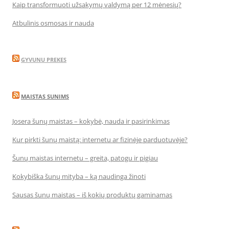
Kaip transformuoti užsakymų valdymą per 12 mėnesių?
Atbulinis osmosas ir nauda
GYVUNU PREKES
MAISTAS SUNIMS
Josera šunų maistas – kokybė, nauda ir pasirinkimas
Kur pirkti šunų maistą: internetu ar fizinėje parduotuvėje?
Šunų maistas internetu – greita, patogu ir pigiau
Kokybiška šunų mityba – ką naudinga žinoti
Sausas šunų maistas – iš kokių produktų gaminamas