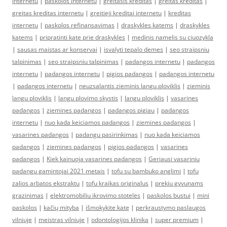
internetu
|
paskolos internetu
|
greitasis kreditas
|
greitas kreditas
|
greitas kreditas internetu
|
greitieji kreditai internetu
|
kreditas
internetu
|
paskolos refinansavimas
|
draskykles katems
|
draskykles
katems
|
pripratinti kate prie draskykles
|
medinis namelis su ciuozykla
|
sausas maistas ar konservai
|
isvalyti tepalo demes
|
seo straipsniu
talpinimas
|
seo straipsniu talpinimas
|
padangos internetu
|
padangos
internetu
|
padangos internetu
|
pigios padangos
|
padangos internetu
|
padangos internetu
|
neuzsalantis zieminis langu ploviklis
|
zieminis
langu ploviklis
|
langu plovimo skystis
|
langu ploviklis
|
vasarines
padangos
|
ziemines padangos
|
padangos pigiau
|
padangos
internetu
|
nuo kada keiciamos padangos
|
ziemines padangos
|
vasarines padangos
|
padangu pasirinkimas
|
nuo kada keiciamos
padangos
|
ziemines padangos
|
pigios padangos
|
vasarines
padangos
|
Kiek kainuoja vasarines padangos
|
Geriausi vasariniu
padangu gamintojai 2021 metais
|
tofu su bambuko anglimi
|
tofu
zalios arbatos ekstraktu
|
tofu kraikas originalus
|
prekiu gyvunams
grazinimas
|
elektromobiliu ikrovimo stoteles
|
paskolos bustui
|
mini
paskolos
|
kačių mityba
|
išmokykite katę
|
perkraustymo paslaugos
vilniuje
|
meistras vilniuje
|
odontologijos klinika
|
super premium
|