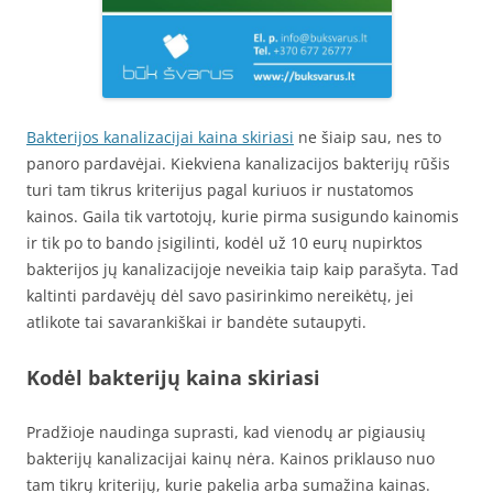
Bakterijos kanalizacijai kaina skiriasi
ne šiaip sau, nes to
panoro pardavėjai. Kiekviena kanalizacijos bakterijų rūšis
turi tam tikrus kriterijus pagal kuriuos ir nustatomos
kainos. Gaila tik vartotojų, kurie pirma susigundo kainomis
ir tik po to bando įsigilinti, kodėl už 10 eurų nupirktos
bakterijos jų kanalizacijoje neveikia taip kaip parašyta. Tad
kaltinti pardavėjų dėl savo pasirinkimo nereikėtų, jei
atlikote tai savarankiškai ir bandėte sutaupyti.
Kodėl bakterijų kaina skiriasi
Pradžioje naudinga suprasti, kad vienodų ar pigiausių
bakterijų kanalizacijai kainų nėra. Kainos priklauso nuo
tam tikrų kriterijų, kurie pakelia arba sumažina kainas.