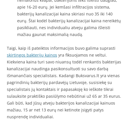
nemalonūs kvapai, bakterijoms teks išleisti daugiau,
apie 16-20 eurų. Jei kemšasi infiltracijos sistema,
bakterijų kanalizacijai kaina skiriasi nuo 35 iki 140
eurų. Štai kodėl bakterijų kanalizacijai kaina nereikėtų
pasikliauti, nes individualiu atveju galima išleisti
mažiau gaunat maksimalią naudą.
Taigi, kaip iš pateiktos informacijos buvo galima suprasti
skirtingos bakterijų kainos
yra fiksuojamos ne veltui.
Kiekviena kaina turi savo niuansų todėl renkantis bakterijas
kanalizacijai naudinga pasikonsultuoti su savo darbą
išmanančiais specialistais. Kadangi Buksvarus.lt yra vienas
pagrindinių bakterijų pardavėjų Lietuvoje, susisiekę su
specialistais jų kontaktais ir papasakoję ko ieškote tikrai
sulauksite praktiško pasiūlymo nebūtinai už 65 ar 35 eurus.
Gali būti, kad Jūsų atveju bakterijos kanalizacijai kainuos
mažiau, 15 ar net 13 eurų nei ketinote įsigyti patys
nusprendę individualiai.