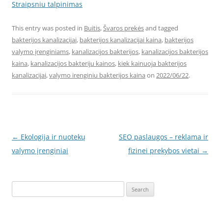
Straipsniu talpinimas
This entry was posted in
Buitis
,
Švaros prekės
and tagged
bakterijos kanalizacijai
,
bakterijos kanalizacijai kaina
,
bakterijos
valymo įrenginiams
,
kanalizacijos bakterijos
,
kanalizacijos bakterijos
kaina
,
kanalizacijos bakteriju kainos
,
kiek kainuoja bakterijos
kanalizacijai
,
valymo irenginiu bakterijos kaina
on
2022/06/22
.
Post
←
Ekologija ir nuotekų
SEO paslaugos – reklama ir
navigation
valymo įrenginiai
fizinei prekybos vietai
→
Search
for: