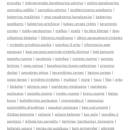
granules
|
mikrogranules kanalizacijos valymui
|
gelinis kanalizacijos
vamzdziu valiklis
|
vamzdziu valymui
|
probleminiams septikams
|
bakterijos maišeliais
|
retai naudojamai kanalizacijai
|
bakterijos
septikams
|
bakterijos priežiūrai
|
kokias cerpes rinktis
|
keramines
cerpes
|
malkų pardavimas
|
malkos
|
anglis
|
ko tikisi klientai
|
dujų
silikatiniai blokeliai
|
šiltinimo medžiagos
|
idėjos panaudojant trinkeles
|
trinkelės grindiniui puošia
|
statybos iš arko
|
informacija apie
paslaugą
|
kaip paruosti pagrinda trinkeliu klojimui
|
kiek kainuoja
pastoliu nuoma
|
naujienos
|
statybos
|
įrangos nuoma
|
pamatu
liejimas
|
stato namus
|
kanalizacijos kvapo naikinimas
|
griovimo
darbai
|
samotines plytos
|
keramikines cerpes
|
betono cerpes
|
stogo danga
|
grindinio trinkeles
|
multipor
|
ytong
|
haus
|
fibo
|
arko
|
blokeliai
|
akmens vata
|
statybines medziagos
|
statybinės
paslaugos
|
pastoliu nuoma
|
įrankių nuoma
|
kranu nuoma
|
kietas
kuras
|
buhalterines paslaugos
|
svarosgidas.lt
|
pigiausias
automobilio draudimas
|
populiari paslauga
|
kaip sutrumpinti
|
iššūkiai kelionėje
|
vežame
|
vežami keleiviai
|
kas veža
|
taisyklės ir
pareigos
|
ieškote kas parvežtų
|
berlynas, hamburgas, hanoveris
|
kelionės vasarą
|
geriau nei autobusu
|
kam pirmenybė
|
atkreipti