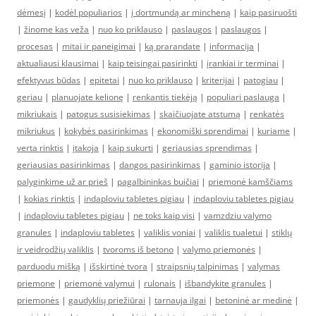
dėmesį
|
kodėl populiarios
|
į dortmundą ar mincheną
|
kaip pasiruošti
|
žinome kas veža
|
nuo ko priklauso
|
paslaugos
|
paslaugos
|
procesas
|
mitai ir paneigimai
|
ką prarandate
|
informacija
|
aktualiausi klausimai
|
kaip teisingai pasirinkti
|
įrankiai ir terminai
|
efektyvus būdas
|
epitetai
|
nuo ko priklauso
|
kriterijai
|
patogiau
|
geriau
|
planuojate kelionę
|
renkantis tiekėją
|
populiari paslauga
|
mikriukais
|
patogus susisiekimas
|
skaičiuojate atstumą
|
renkatės
mikriukus
|
kokybės pasirinkimas
|
ekonomiški sprendimai
|
kuriame
|
verta rinktis
|
įtakoja
|
kaip sukurti
|
geriausias sprendimas
|
geriausias pasirinkimas
|
dangos pasirinkimas
|
gaminio istorija
|
palyginkime už ar prieš
|
pagalbininkas buičiai
|
priemonė kamščiams
|
kokias rinktis
|
indaploviu tabletes pigiau
|
indaploviu tabletes pigiau
|
indaploviu tabletes pigiau
|
ne toks kaip visi
|
vamzdziu valymo
granules
|
indaploviu tabletes
|
valiklis voniai
|
valiklis tualetui
|
stiklų
ir veidrodžių valiklis
|
tvoroms iš betono
|
valymo priemonės
|
parduodu mišką
|
išskirtinė tvora
|
straipsnių talpinimas
|
valymas
priemone
|
priemonė valymui
|
rulonais
|
išbandykite granules
|
priemonės
|
gaudyklių priežiūrai
|
tarnauja ilgai
|
betoninė ar medinė
|