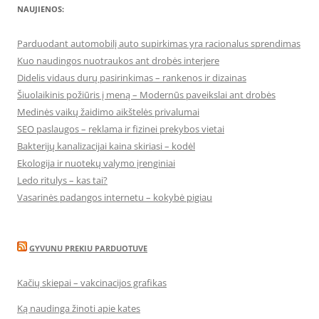
NAUJIENOS:
Parduodant automobilį auto supirkimas yra racionalus sprendimas
Kuo naudingos nuotraukos ant drobės interjere
Didelis vidaus durų pasirinkimas – rankenos ir dizainas
Šiuolaikinis požiūris į meną – Modernūs paveikslai ant drobės
Medinės vaikų žaidimo aikštelės privalumai
SEO paslaugos – reklama ir fizinei prekybos vietai
Bakterijų kanalizacijai kaina skiriasi – kodėl
Ekologija ir nuotekų valymo įrenginiai
Ledo ritulys – kas tai?
Vasarinės padangos internetu – kokybė pigiau
GYVUNU PREKIU PARDUOTUVE
Kačių skiepai – vakcinacijos grafikas
Ką naudinga žinoti apie kates