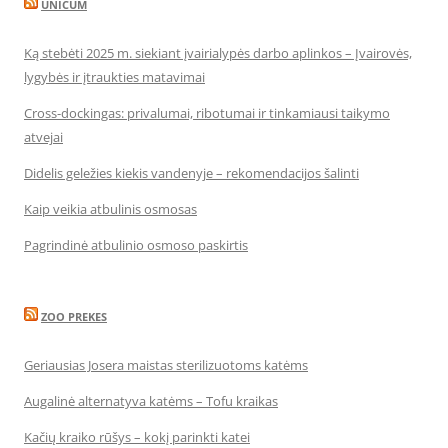
UNICUM
Ką stebėti 2025 m. siekiant įvairialypės darbo aplinkos – Įvairovės,
lygybės ir įtraukties matavimai
Cross-dockingas: privalumai, ribotumai ir tinkamiausi taikymo
atvejai
Didelis geležies kiekis vandenyje – rekomendacijos šalinti
Kaip veikia atbulinis osmosas
Pagrindinė atbulinio osmoso paskirtis
ZOO PREKES
Geriausias Josera maistas sterilizuotoms katėms
Augalinė alternatyva katėms – Tofu kraikas
Kačių kraiko rūšys – kokį parinkti katei