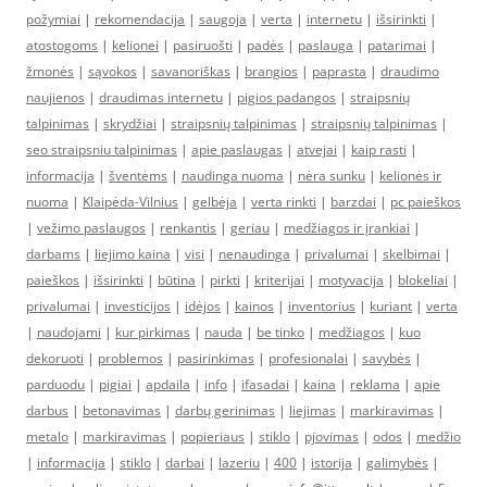
požymiai
|
rekomendacija
|
saugoja
|
verta
|
internetu
|
išsirinkti
|
atostogoms
|
kelionei
|
pasiruošti
|
padės
|
paslauga
|
patarimai
|
žmonės
|
sąvokos
|
savanoriškas
|
brangios
|
paprasta
|
draudimo
naujienos
|
draudimas internetu
|
pigios padangos
|
straipsnių
talpinimas
|
skrydžiai
|
straipsnių talpinimas
|
straipsnių talpinimas
|
seo straipsniu talpinimas
|
apie paslaugas
|
atvejai
|
kaip rasti
|
informacija
|
šventėms
|
naudinga nuoma
|
nėra sunku
|
kelionės ir
nuoma
|
Klaipėda-Vilnius
|
gelbėja
|
verta rinkti
|
barzdai
|
pc paieškos
|
vežimo paslaugos
|
renkantis
|
geriau
|
medžiagos ir įrankiai
|
darbams
|
liejimo kaina
|
visi
|
nenaudinga
|
privalumai
|
skelbimai
|
paieškos
|
išsirinkti
|
būtina
|
pirkti
|
kriterijai
|
motyvacija
|
blokeliai
|
privalumai
|
investicijos
|
idėjos
|
kainos
|
inventorius
|
kuriant
|
verta
|
naudojami
|
kur pirkimas
|
nauda
|
be tinko
|
medžiagos
|
kuo
dekoruoti
|
problemos
|
pasirinkimas
|
profesionalai
|
savybės
|
parduodu
|
pigiai
|
apdaila
|
info
|
ifasadai
|
kaina
|
reklama
|
apie
darbus
|
betonavimas
|
darbų gerinimas
|
liejimas
|
markiravimas
|
metalo
|
markiravimas
|
popieriaus
|
stiklo
|
pjovimas
|
odos
|
medžio
|
informacija
|
stiklo
|
darbai
|
lazeriu
|
400
|
istorija
|
galimybės
|