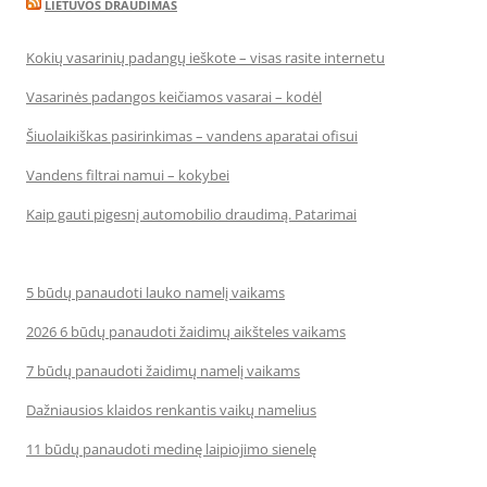
LIETUVOS DRAUDIMAS
Kokių vasarinių padangų ieškote – visas rasite internetu
Vasarinės padangos keičiamos vasarai – kodėl
Šiuolaikiškas pasirinkimas – vandens aparatai ofisui
Vandens filtrai namui – kokybei
Kaip gauti pigesnį automobilio draudimą. Patarimai
5 būdų panaudoti lauko namelį vaikams
2026 6 būdų panaudoti žaidimų aikšteles vaikams
7 būdų panaudoti žaidimų namelį vaikams
Dažniausios klaidos renkantis vaikų namelius
11 būdų panaudoti medinę laipiojimo sienelę