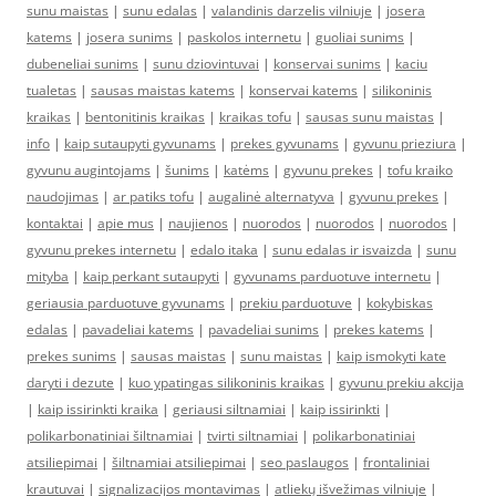
sunu maistas
|
sunu edalas
|
valandinis darzelis vilniuje
|
josera
katems
|
josera sunims
|
paskolos internetu
|
guoliai sunims
|
dubeneliai sunims
|
sunu dziovintuvai
|
konservai sunims
|
kaciu
tualetas
|
sausas maistas katems
|
konservai katems
|
silikoninis
kraikas
|
bentonitinis kraikas
|
kraikas tofu
|
sausas sunu maistas
|
info
|
kaip sutaupyti gyvunams
|
prekes gyvunams
|
gyvunu prieziura
|
gyvunu augintojams
|
šunims
|
katėms
|
gyvunu prekes
|
tofu kraiko
naudojimas
|
ar patiks tofu
|
augalinė alternatyva
|
gyvunu prekes
|
kontaktai
|
apie mus
|
naujienos
|
nuorodos
|
nuorodos
|
nuorodos
|
gyvunu prekes internetu
|
edalo itaka
|
sunu edalas ir isvaizda
|
sunu
mityba
|
kaip perkant sutaupyti
|
gyvunams parduotuve internetu
|
geriausia parduotuve gyvunams
|
prekiu parduotuve
|
kokybiskas
edalas
|
pavadeliai katems
|
pavadeliai sunims
|
prekes katems
|
prekes sunims
|
sausas maistas
|
sunu maistas
|
kaip ismokyti kate
daryti i dezute
|
kuo ypatingas silikoninis kraikas
|
gyvunu prekiu akcija
|
kaip issirinkti kraika
|
geriausi siltnamiai
|
kaip issirinkti
|
polikarbonatiniai šiltnamiai
|
tvirti siltnamiai
|
polikarbonatiniai
atsiliepimai
|
šiltnamiai atsiliepimai
|
seo paslaugos
|
frontaliniai
krautuvai
|
signalizacijos montavimas
|
atliekų išvežimas vilniuje
|