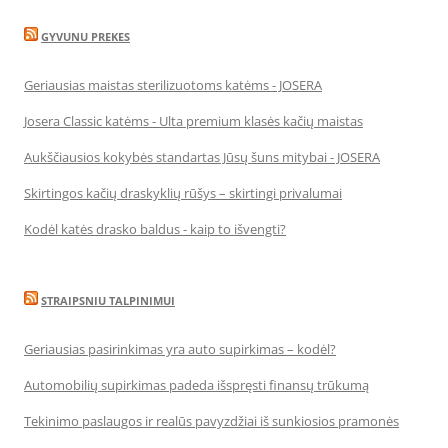
GYVUNU PREKES
Geriausias maistas sterilizuotoms katėms - JOSERA
Josera Classic katėms - Ulta premium klasės kačių maistas
Aukščiausios kokybės standartas Jūsų šuns mitybai - JOSERA
Skirtingos kačių draskyklių rūšys – skirtingi privalumai
Kodėl katės drasko baldus - kaip to išvengti?
STRAIPSNIU TALPINIMUI
Geriausias pasirinkimas yra auto supirkimas – kodėl?
Automobilių supirkimas padeda išspręsti finansų trūkumą
Tekinimo paslaugos ir realūs pavyzdžiai iš sunkiosios pramonės