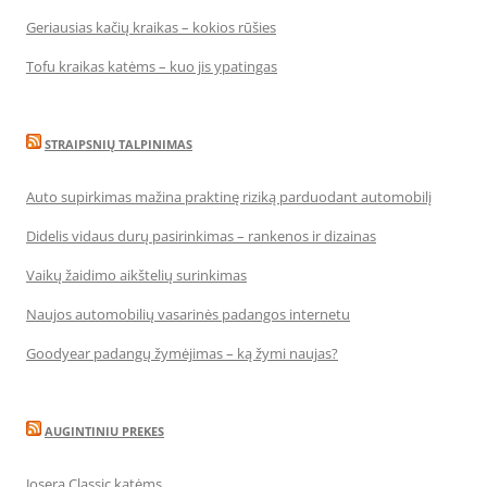
Geriausias kačių kraikas – kokios rūšies
Tofu kraikas katėms – kuo jis ypatingas
STRAIPSNIŲ TALPINIMAS
Auto supirkimas mažina praktinę riziką parduodant automobilį
Didelis vidaus durų pasirinkimas – rankenos ir dizainas
Vaikų žaidimo aikštelių surinkimas
Naujos automobilių vasarinės padangos internetu
Goodyear padangų žymėjimas – ką žymi naujas?
AUGINTINIU PREKES
Josera Classic katėms