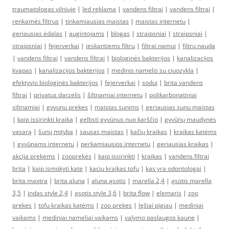
traumatologas vilniuje
|
led reklama
|
vandens filtrai
|
vandens filtrai
|
renkamės filtrus
|
tinkamiausias maistas
|
maistas internetu
|
geriausias ėdalas
|
augintojams
|
blogas
|
straipsniai
|
straipsniai
|
straipsniai
|
fejerverkai
|
ieskantiems filtru
|
filtrai namui
|
filtru nauda
|
vandens filtrai
|
vandens filtrai
|
biologinės bakterijos
|
kanalizacijos
kvapas
|
kanalizacijos bakterijos
|
medinis namelis su ciuozykla
|
efektyvio biologinės bakterijos
|
fejerverkai
|
sodui
|
brita vandens
filtrai
|
privatus darzelis
|
šiltnamiai internetu
|
polikarbonatiniai
siltnamiai
|
gyvunu prekes
|
maistas sunims
|
geriausias sunu maistas
|
kaip issirinkti kraika
|
gelbsti gyvūnus nuo karščio
|
gyvūnų maudynės
vasarą
|
šunų mityba
|
sausas maistas
|
kačių kraikas
|
kraikas katėms
|
gyvūnams internetu
|
perkamiausios internetu
|
geriausias kraikas
|
akcija prekems
|
zooprekės
|
kaip issirinkti
|
kraikas
|
vandens filtrai
brita
|
kaip ismokyti kate
|
kaciu kraikas tofu
|
kas yra odontologai
|
brita maxtra
|
brita aluna
|
aluna ąsotis
|
marella 2,4
|
ąsotis marella
3,5
|
indas style 2,4
|
ąsotis style 3,6
|
brita flow
|
elemaris
|
zoo
prekes
|
tofu kraikas katėms
|
zoo prekes
|
lęšiai pigiau
|
mediniai
vaikams
|
mediniai nameliai vaikams
|
valymo paslaugos kaune
|