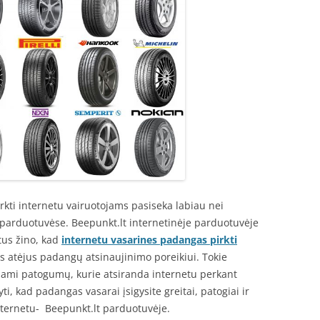
kti internetu vairuotojams pasiseka labiau nei
 parduotuvėse. Beepunkt.lt internetinėje parduotuvėje
tus žino, kad
internetu vasarines padangas pirkti
tlis atėjus padangų atsinaujinimo poreikiui. Tokie
ojami patogumų, kurie atsiranda internetu perkant
i, kad padangas vasarai įsigysite greitai, patogiai ir
internetu- Beepunkt.lt parduotuvėje.