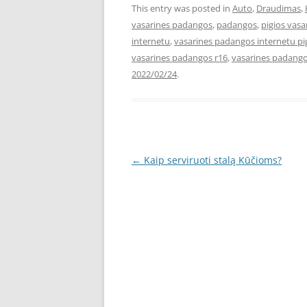
This entry was posted in
Auto
,
Draudimas
,
vasarines padangos
,
padangos
,
pigios vas
internetu
,
vasarines padangos internetu pi
vasarines padangos r16
,
vasarines padango
2022/02/24
.
Post
←
Kaip serviruoti stalą Kūčioms?
navigation