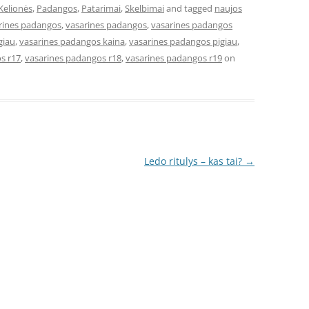
Kelionės
,
Padangos
,
Patarimai
,
Skelbimai
and tagged
naujos
arines padangos
,
vasarines padangos
,
vasarines padangos
giau
,
vasarines padangos kaina
,
vasarines padangos pigiau
,
s r17
,
vasarines padangos r18
,
vasarines padangos r19
on
Ledo ritulys – kas tai?
→