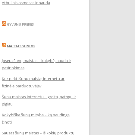
Atbulinis osmosas ir nauda
GYVUNU PREKES
MAISTAS SUNIMS
Josera šunų maistas – kokybė, nauda ir
pasirinkimas
Kur pirkti šunų maistą: internetu ar
fizinėje parduotuvėje?
Šunų maistas internetu – greita, patogu ir
pigiau
Kokybiška šunų mityba – ką naudinga
žinoti
Sausas šunų maistas – iš kokių produktų