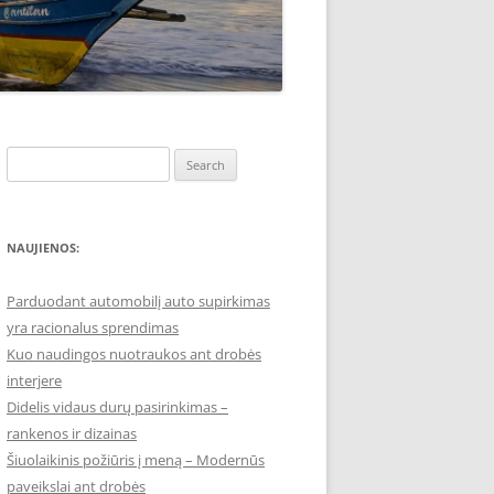
Search
for:
NAUJIENOS:
Parduodant automobilį auto supirkimas
yra racionalus sprendimas
Kuo naudingos nuotraukos ant drobės
interjere
Didelis vidaus durų pasirinkimas –
rankenos ir dizainas
Šiuolaikinis požiūris į meną – Modernūs
paveikslai ant drobės