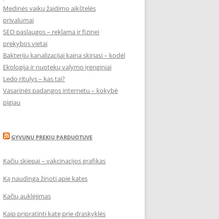
Medinės vaikų žaidimo aikštelės
privalumai
SEO paslaugos – reklama ir fizinei
prekybos vietai
Bakterijų kanalizacijai kaina skiriasi – kodėl
Ekologija ir nuotekų valymo įrenginiai
Ledo ritulys – kas tai?
Vasarinės padangos internetu – kokybė
pigiau
GYVUNU PREKIU PARDUOTUVE
Kačių skiepai – vakcinacijos grafikas
Ką naudinga žinoti apie kates
Kačių auklėjimas
Kaip pripratinti katę prie draskyklės