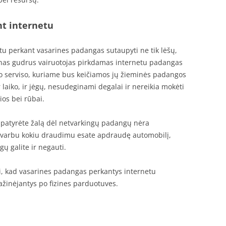
t internetu
tu perkant vasarines padangas sutaupyti ne tik lėšų,
ienas gudrus vairuotojas pirkdamas internetu padangas
o serviso, kuriame bus keičiamos jų žieminės padangos
r laiko, ir jėgų, nesudeginami degalai ir nereikia mokėti
rios bei rūbai.
e patyrėte žalą dėl netvarkingų padangų nėra
varbu kokiu draudimu esate apdraudę automobilį,
ų galite ir negauti.
ti, kad vasarines padangas perkantys internetu
ažinėjantys po fizines parduotuves.