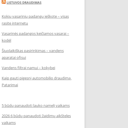
LIETUVOS DRAUDIMAS
Kokių vasarinių padangų ieškote – visas
rasite internetu
Vasarinės padangos keičiamos vasarai –
kodėl
Šiuolaikiškas pasirinkimas – vandens
aparatai ofisui
Vandens filtrai namui – kokybei
Kaip gauti pigesnį automobilio draudimą.
Patarimai
5 būdų panaudoti lauko namelį vaikams
2026 6 būdų panaudoti žaidimų aikšteles
vaikams