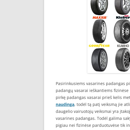
Pasirinkusiems vasarines padangas pir
padangų vasarai ieškantiems fizinėse
pirkę padangas vasarai prieš kelis me
naudinga
, todėl tą patį veiksmą jie a
daugelio vairuotojų veiksmai yra įtak
vasarines padangas. Todėl galima sakyt
pigiau nei fizinėse parduotuvėse tik 