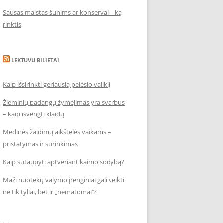
Sausas maistas šunims ar konservai – ką
rinktis
LEKTUVU BILIETAI
Kaip išsirinkti geriausią pelėsio valiklį
Žieminių padangų žymėjimas yra svarbus
– kaip išvengti klaidų
Medinės žaidimų aikštelės vaikams –
pristatymas ir surinkimas
Kaip sutaupyti aptveriant kaimo sodybą?
Maži nuotekų valymo įrenginiai gali veikti
ne tik tyliai, bet ir „nematomai‘‘?