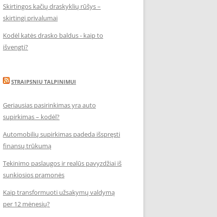
Skirtingos kačių draskyklių rūšys –
skirtingi privalumai
Kodėl katės drasko baldus - kaip to
išvengti?
STRAIPSNIU TALPINIMUI
Geriausias pasirinkimas yra auto
supirkimas – kodėl?
Automobilių supirkimas padeda išspręsti
finansų trūkumą
Tekinimo paslaugos ir realūs pavyzdžiai iš
sunkiosios pramonės
Kaip transformuoti užsakymų valdymą
per 12 mėnesių?