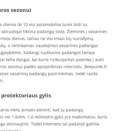
ros sezonui
 dienos iki 10 visi automobiliai turės būti su
vairuotojai tikrina padangų stovį. Žiemines į vasarines
rmos dienos, tačiau ne visi imasi šių nurodymų.
audų, o netinkamas naudojimui vasarines padangas
 ir gyvybėmis. Kadangi sudilusios padangos tampa
piai kelio dangai, kai kurie rizikuojantys patenka į auto
saros sezonui padės apsipirkimas internetu. Beepunkt.lt
usias vasarinių padangų pasirinkimas, todėl rasite
i.
 protektoriaus gylis
vasaros metu privalo atminti, kad jų padangų
is nei 1,6mm. 1,6 milimetro gylis yra maksimalus, kuris
a atsinaujinti. Todėl internetu tai padaryti galima
bei resursų.