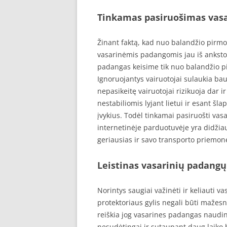
Tinkamas pasiruošimas vasa
Žinant faktą, kad nuo balandžio pirmos
vasarinėmis padangomis jau iš anksto 
padangas keisime tik nuo balandžio pi
Ignoruojantys vairuotojai sulaukia b
nepasikeitę vairuotojai rizikuoja dar
nestabiliomis lyjant lietui ir esant šla
įvykius. Todėl tinkamai pasiruošti va
internetinėje parduotuvėje yra didžia
geriausias ir savo transporto priemone
Leistinas vasarinių padangų
Norintys saugiai važinėti ir keliauti 
protektoriaus gylis negali būti mažesn
reiškia jog vasarines padangas nauding
nesudėtingai ir sutaupant daug laiko 