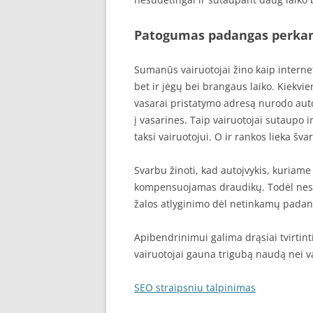
Patogumas padangas perkan
Sumanūs vairuotojai žino kaip interne
bet ir jėgų bei brangaus laiko. Kiekv
vasarai pristatymo adresą nurodo aut
į vasarines. Taip vairuotojai sutaupo i
taksi vairuotojui. O ir rankos lieka šva
Svarbu žinoti, kad autoįvykis, kuriam
kompensuojamas draudikų. Todėl nes
žalos atlyginimo dėl netinkamų padang
Apibendrinimui galima drąsiai tvirtin
vairuotojai gauna trigubą naudą nei v
SEO straipsniu talpinimas