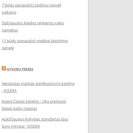
7 būdų panaudoti žaidimų namelį
vaikams
Dažniausios klaidos renkantis vaikų
namelius
11 būdų panaudoti medinę laipiojimo
sienelę
GYVUNU PREKES
Geriausias maistas sterilizuotoms katėms
- JOSERA
Josera Classic katėms - Ulta premium
klasės kačių maistas
Aukščiausios kokybės standartas Jūsų
šuns mitybai - JOSERA