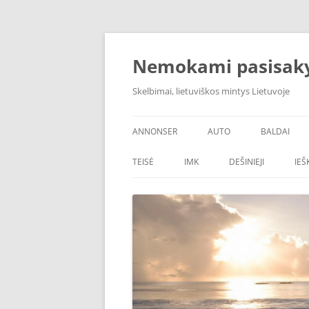
Skip
to
content
Nemokami pasisak
Skelbimai, lietuviškos mintys Lietuvoje
ANNONSER
AUTO
BALDAI
TEISĖ
IMK
DEŠINIEJI
IE