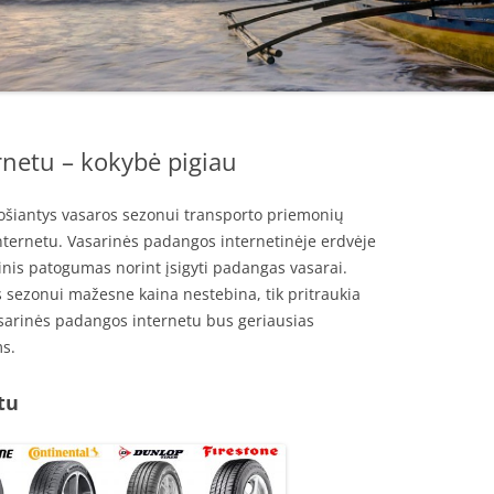
rnetu – kokybė pigiau
ošiantys vasaros sezonui transporto priemonių
nternetu. Vasarinės padangos internetinėje erdvėje
inis patogumas norint įsigyti padangas vasarai.
sezonui mažesne kaina nestebina, tik pritraukia
sarinės padangos internetu bus geriausias
ms.
tu