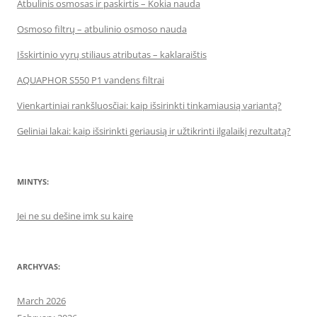
Atbulinis osmosas ir paskirtis – Kokia nauda
Osmoso filtrų – atbulinio osmoso nauda
Išskirtinio vyrų stiliaus atributas – kaklaraištis
AQUAPHOR S550 P1 vandens filtrai
Vienkartiniai rankšluosčiai: kaip išsirinkti tinkamiausią variantą?
Geliniai lakai: kaip išsirinkti geriausią ir užtikrinti ilgalaikį rezultatą?
MINTYS:
Jei ne su dešine imk su kaire
ARCHYVAS:
March 2026