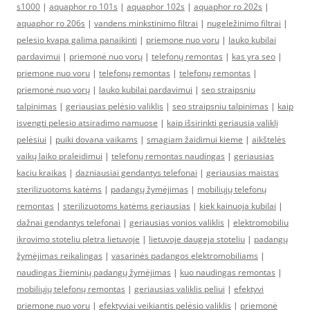
s1000
|
aquaphor ro 101s
|
aquaphor 102s
|
aquaphor ro 202s
|
aquaphor ro 206s
|
vandens minkstinimo filtrai
|
nugeležinimo filtrai
|
pelesio kvapa galima panaikinti
|
priemone nuo voru
|
lauko kubilai
pardavimui
|
priemonė nuo vorų
|
telefonų remontas
|
kas yra seo
|
priemone nuo voru
|
telefonų remontas
|
telefonų remontas
|
priemonė nuo vorų
|
lauko kubilai pardavimui
|
seo straipsniu
talpinimas
|
geriausias pelėsio valiklis
|
seo straipsniu talpinimas
|
kaip
isvengti pelesio atsiradimo namuose
|
kaip išsirinkti geriausią valiklį
pelėsiui
|
puiki dovana vaikams
|
smagiam žaidimui kieme
|
aikštelės
vaikų laiko praleidimui
|
telefonų remontas naudingas
|
geriausias
kaciu kraikas
|
dazniausiai gendantys telefonai
|
geriausias maistas
sterilizuotoms katėms
|
padangų žymėjimas
|
mobiliųjų telefonų
remontas
|
sterilizuotoms katėms geriausias
|
kiek kainuoja kubilai
|
dažnai gendantys telefonai
|
geriausias vonios valiklis
|
elektromobiliu
ikrovimo stoteliu pletra lietuvoje
|
lietuvoje daugeja stoteliu
|
padangų
žymėjimas reikalingas
|
vasarinės padangos elektromobiliams
|
naudingas žieminių padangų žymėjimas
|
kuo naudingas remontas
|
mobiliųjų telefonų remontas
|
geriausias valiklis peliui
|
efektyvi
priemone nuo voru
|
efektyviai veikiantis pelėsio valiklis
|
priemonė