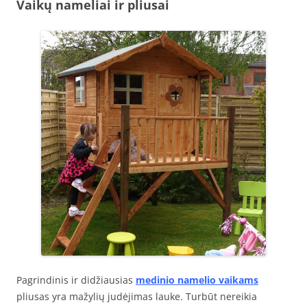
Vaikų nameliai ir pliusai
Pagrindinis ir didžiausias
medinio namelio vaikams
pliusas yra mažylių judėjimas lauke. Turbūt nereikia