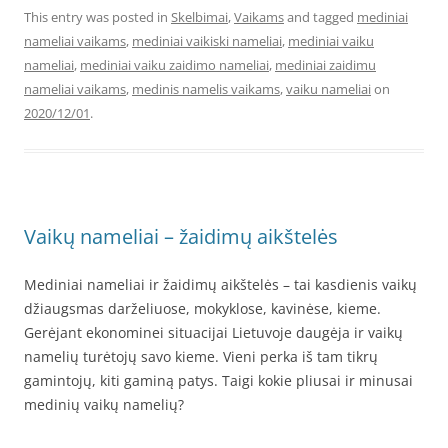
This entry was posted in
Skelbimai
,
Vaikams
and tagged
mediniai
nameliai vaikams
,
mediniai vaikiski nameliai
,
mediniai vaiku
nameliai
,
mediniai vaiku zaidimo nameliai
,
mediniai zaidimu
nameliai vaikams
,
medinis namelis vaikams
,
vaiku nameliai
on
2020/12/01
.
Vaikų nameliai – žaidimų aikštelės
Mediniai nameliai ir žaidimų aikštelės – tai kasdienis vaikų
džiaugsmas darželiuose, mokyklose, kavinėse, kieme.
Gerėjant ekonominei situacijai Lietuvoje daugėja ir vaikų
namelių turėtojų savo kieme. Vieni perka iš tam tikrų
gamintojų, kiti gaminą patys. Taigi kokie pliusai ir minusai
medinių vaikų namelių?