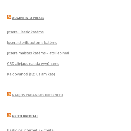
AUGINTINIU PREKES
Josera Classic katėms
Josera sterilizuotoms katėms
Josera maistas katėms – atsiliepimai
CBD aliejaus nauda gyvūnams
Ką dovanoti įsigijusiam katę
NAUJOS PADANGOS INTERNETU
GREITI KREDITAI
Paskolos internetu – greitai