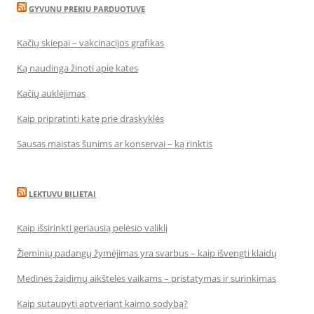
GYVUNU PREKIU PARDUOTUVE
Kačių skiepai – vakcinacijos grafikas
Ką naudinga žinoti apie kates
Kačių auklėjimas
Kaip pripratinti katę prie draskyklės
Sausas maistas šunims ar konservai – ką rinktis
LEKTUVU BILIETAI
Kaip išsirinkti geriausią pelėsio valiklį
Žieminių padangų žymėjimas yra svarbus – kaip išvengti klaidų
Medinės žaidimų aikštelės vaikams – pristatymas ir surinkimas
Kaip sutaupyti aptveriant kaimo sodybą?