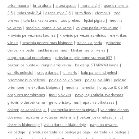
brita maxtra
|
brita aluna
|
aluna ąsotis
|
marella 2,4
|
ąsotis marella
3,5
|
indas style 2,4
|
ąsotis style 3,6
|
brita flow
|
elemaris
|
zoo
prekes
|
tofu kraikas katėms
|
zoo prekes
|
lęšiai pigiau
|
mediniai
vaikams
|
mediniai nameliai vaikams
|
valymo paslaugos kaune
|
kroviniu pervezimas kaunas
|
kroviniu pervezimas vilnius
|
elektrikas
vilnius
|
kroviniu pervezimas klaipeda
|
tralas klaipeda
|
griovimo
darbai klaipeda
|
siukliu isvezimas
|
klinkerines trinkeles
|
biopreparatai nuotekoms
|
prieziuros priemone starwax 637
|
bakterijos nuoteku irenginiams kaina
|
bakteriju STARWAX kaina
|
valiklis pelesiui
|
stogo danga
|
klinkeris
|
kaip panaikinti pelesi
|
priemone nuo pelesio
|
pelesio naikinimas
|
pelesių valiklis
|
pelesio
priemone
|
elektrikas klaipeda
|
mediniai nameliai
|
orapute JDK S 60
|
oraputes membranos
|
indu ploviklis
|
pavojingu atlieku tvarkymas
|
griovimo darbai kaina
|
geliu pristatymas
|
apatinis trikotazas
|
bakterijos kanalizacijai
|
kosmetika internetu pigiau
|
valentino dienos
dovanos
|
apatinis trikotazas moterims
|
bakterijoskanalizacijai.lt
|
darzelis klaipedoje
|
vaiku darzelis klaipedoje
|
pagalba tėvams
klaipėdoje
|
privatus darželis klaipėdoje gelbėja
|
darželis klaipėdoje
|