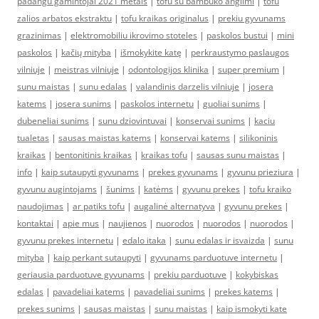
padangu gamintojai 2021 metais
|
tofu su bambuko anglimi
|
tofu
zalios arbatos ekstraktu
|
tofu kraikas originalus
|
prekiu gyvunams
grazinimas
|
elektromobiliu ikrovimo stoteles
|
paskolos bustui
|
mini
paskolos
|
kačių mityba
|
išmokykite katę
|
perkraustymo paslaugos
vilniuje
|
meistras vilniuje
|
odontologijos klinika
|
super premium
|
sunu maistas
|
sunu edalas
|
valandinis darzelis vilniuje
|
josera
katems
|
josera sunims
|
paskolos internetu
|
guoliai sunims
|
dubeneliai sunims
|
sunu dziovintuvai
|
konservai sunims
|
kaciu
tualetas
|
sausas maistas katems
|
konservai katems
|
silikoninis
kraikas
|
bentonitinis kraikas
|
kraikas tofu
|
sausas sunu maistas
|
info
|
kaip sutaupyti gyvunams
|
prekes gyvunams
|
gyvunu prieziura
|
gyvunu augintojams
|
šunims
|
katėms
|
gyvunu prekes
|
tofu kraiko
naudojimas
|
ar patiks tofu
|
augalinė alternatyva
|
gyvunu prekes
|
kontaktai
|
apie mus
|
naujienos
|
nuorodos
|
nuorodos
|
nuorodos
|
gyvunu prekes internetu
|
edalo itaka
|
sunu edalas ir isvaizda
|
sunu
mityba
|
kaip perkant sutaupyti
|
gyvunams parduotuve internetu
|
geriausia parduotuve gyvunams
|
prekiu parduotuve
|
kokybiskas
edalas
|
pavadeliai katems
|
pavadeliai sunims
|
prekes katems
|
prekes sunims
|
sausas maistas
|
sunu maistas
|
kaip ismokyti kate