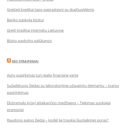
Greitieji kreditai tapo paprastesni su skaičiuoklėmis
Banko paskola būstui
Greiti kreditai internetu Lietuvoje
Būsto paskolos palūkanos
SEO STRAIPSNIAI
Auto supirkimas turi realią finansinę vertę
Sužadėtuvių žiedas su laboratorijoje užaugintu deimantu – tvarus
pasirinkimas
Ekstremalų krūvį atlaikančios medžiagos – Tiekimas sunkiajai
pramonei
Raudono aukso žiedai – kodėl jie traukia šiuolaikines poras?