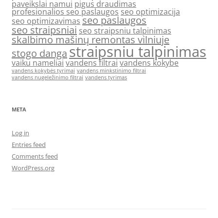
paveikslai namui
pigus draudimas
profesionalios seo paslaugos
seo optimizacija
seo paslaugos
seo optimizavimas
seo straipsniai
seo straipsniu talpinimas
skalbimo mašinų remontas vilniuje
straipsniu talpinimas
stogo danga
vaiku nameliai
vandens filtrai
vandens kokybe
vandens kokybės tyrimai
vandens minkstinimo filtrai
vandens nugeležinimo filtrai
vandens tyrimas
META
Log in
Entries feed
Comments feed
WordPress.org