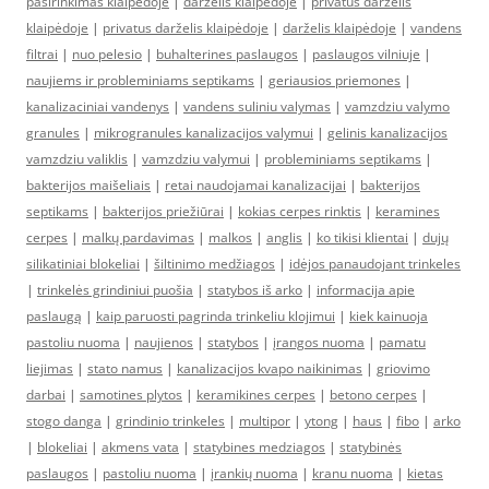
pasirinkimas klaipėdoje
|
darželis klaipėdoje
|
privatus darželis
klaipėdoje
|
privatus darželis klaipėdoje
|
darželis klaipėdoje
|
vandens
filtrai
|
nuo pelesio
|
buhalterines paslaugos
|
paslaugos vilniuje
|
naujiems ir probleminiams septikams
|
geriausios priemones
|
kanalizaciniai vandenys
|
vandens suliniu valymas
|
vamzdziu valymo
granules
|
mikrogranules kanalizacijos valymui
|
gelinis kanalizacijos
vamzdziu valiklis
|
vamzdziu valymui
|
probleminiams septikams
|
bakterijos maišeliais
|
retai naudojamai kanalizacijai
|
bakterijos
septikams
|
bakterijos priežiūrai
|
kokias cerpes rinktis
|
keramines
cerpes
|
malkų pardavimas
|
malkos
|
anglis
|
ko tikisi klientai
|
dujų
silikatiniai blokeliai
|
šiltinimo medžiagos
|
idėjos panaudojant trinkeles
|
trinkelės grindiniui puošia
|
statybos iš arko
|
informacija apie
paslaugą
|
kaip paruosti pagrinda trinkeliu klojimui
|
kiek kainuoja
pastoliu nuoma
|
naujienos
|
statybos
|
įrangos nuoma
|
pamatu
liejimas
|
stato namus
|
kanalizacijos kvapo naikinimas
|
griovimo
darbai
|
samotines plytos
|
keramikines cerpes
|
betono cerpes
|
stogo danga
|
grindinio trinkeles
|
multipor
|
ytong
|
haus
|
fibo
|
arko
|
blokeliai
|
akmens vata
|
statybines medziagos
|
statybinės
paslaugos
|
pastoliu nuoma
|
įrankių nuoma
|
kranu nuoma
|
kietas