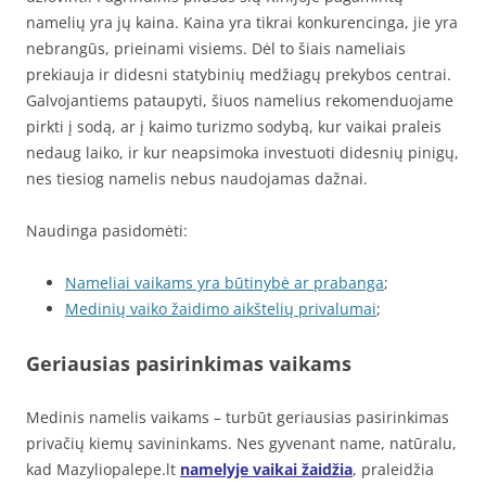
namelių yra jų kaina. Kaina yra tikrai konkurencinga, jie yra
nebrangūs, prieinami visiems. Dėl to šiais nameliais
prekiauja ir didesni statybinių medžiagų prekybos centrai.
Galvojantiems pataupyti, šiuos namelius rekomenduojame
pirkti į sodą, ar į kaimo turizmo sodybą, kur vaikai praleis
nedaug laiko, ir kur neapsimoka investuoti didesnių pinigų,
nes tiesiog namelis nebus naudojamas dažnai.
Naudinga pasidomėti:
Nameliai vaikams yra būtinybė ar prabanga
;
Medinių vaiko žaidimo aikštelių privalumai
;
Geriausias pasirinkimas vaikams
Medinis namelis vaikams – turbūt geriausias pasirinkimas
privačių kiemų savininkams. Nes gyvenant name, natūralu,
kad Mazyliopalepe.lt
namelyje vaikai žaidžia
, praleidžia