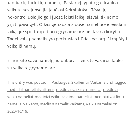
kambarių turinčių namelių. Pastarieji ypatingai traukia
vaikus, nes juose jie jaučiasi šeimininkai. Tėvai jų
nekontroliuoja jie gali juose leisti laiką laisvai, tik namo
grįžti pavalgyti. O kas geriausia šiuose nameliuose leisdami
laiką, jie sportuoja, būna gryname ore bei laviną kūrybą.
Todėl
vaikų namelis
yra geriausias būdas vasarą iškrapštyti
vaiką iš namų.
Išsirinkite savo namelį jau dabar, ir leiskite vakarus lauke
su vaikais, gryname ore.
This entry was posted in
Paslaugos
,
Skelbimai
,
Vaikams
and tagged
mediniai nameliai vaikams
,
mediniai vaikiski nameliai
,
mediniai
vaiku nameliai
,
mediniai vaiku zaidimo nameliai
,
mediniai zaidimu
nameliai vaikams
,
medinis namelis vaikams
,
vaiku nameliai
on
2020/10/19
.