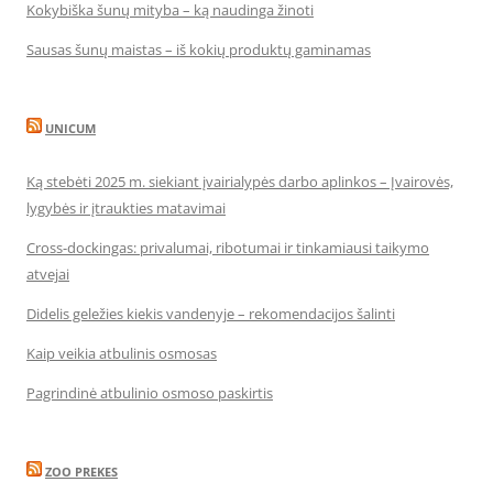
Kokybiška šunų mityba – ką naudinga žinoti
Sausas šunų maistas – iš kokių produktų gaminamas
UNICUM
Ką stebėti 2025 m. siekiant įvairialypės darbo aplinkos – Įvairovės,
lygybės ir įtraukties matavimai
Cross-dockingas: privalumai, ribotumai ir tinkamiausi taikymo
atvejai
Didelis geležies kiekis vandenyje – rekomendacijos šalinti
Kaip veikia atbulinis osmosas
Pagrindinė atbulinio osmoso paskirtis
ZOO PREKES