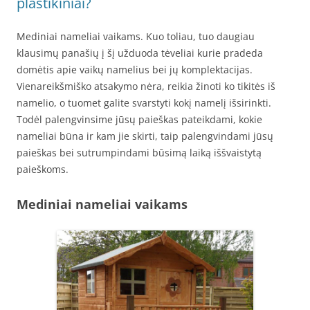
plastikiniai?
Mediniai nameliai vaikams. Kuo toliau, tuo daugiau
klausimų panašių į šį užduoda tėveliai kurie pradeda
domėtis apie vaikų namelius bei jų komplektacijas.
Vienareikšmiško atsakymo nėra, reikia žinoti ko tikitės iš
namelio, o tuomet galite svarstyti kokį namelį išsirinkti.
Todėl palengvinsime jūsų paieškas pateikdami, kokie
nameliai būna ir kam jie skirti, taip palengvindami jūsų
paieškas bei sutrumpindami būsimą laiką iššvaistytą
paieškoms.
Mediniai nameliai vaikams