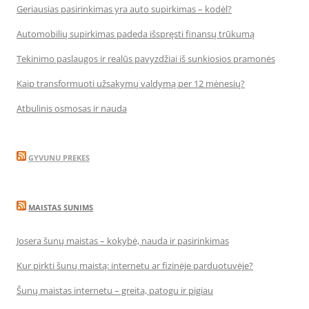
Geriausias pasirinkimas yra auto supirkimas – kodėl?
Automobilių supirkimas padeda išspręsti finansų trūkumą
Tekinimo paslaugos ir realūs pavyzdžiai iš sunkiosios pramonės
Kaip transformuoti užsakymų valdymą per 12 mėnesių?
Atbulinis osmosas ir nauda
GYVUNU PREKES
MAISTAS SUNIMS
Josera šunų maistas – kokybė, nauda ir pasirinkimas
Kur pirkti šunų maistą: internetu ar fizinėje parduotuvėje?
Šunų maistas internetu – greita, patogu ir pigiau