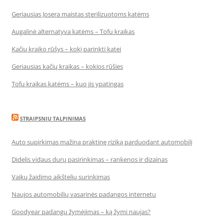
Geriausias Josera maistas sterilizuotoms katėms
Augalinė alternatyva katėms – Tofu kraikas
Kačių kraiko rūšys – kokį parinkti katei
Geriausias kačių kraikas – kokios rūšies
Tofu kraikas katėms – kuo jis ypatingas
STRAIPSNIŲ TALPINIMAS
Auto supirkimas mažina praktinę riziką parduodant automobilį
Didelis vidaus durų pasirinkimas – rankenos ir dizainas
Vaikų žaidimo aikštelių surinkimas
Naujos automobilių vasarinės padangos internetu
Goodyear padangų žymėjimas – ką žymi naujas?