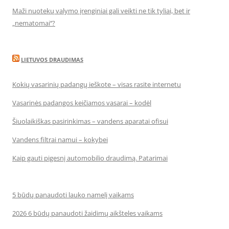
Maži nuotekų valymo įrenginiai gali veikti ne tik tyliai, bet ir
„nematomai‘‘?
LIETUVOS DRAUDIMAS
Kokių vasarinių padangų ieškote – visas rasite internetu
Vasarinės padangos keičiamos vasarai – kodėl
Šiuolaikiškas pasirinkimas – vandens aparatai ofisui
Vandens filtrai namui – kokybei
Kaip gauti pigesnį automobilio draudimą. Patarimai
5 būdų panaudoti lauko namelį vaikams
2026 6 būdų panaudoti žaidimų aikšteles vaikams