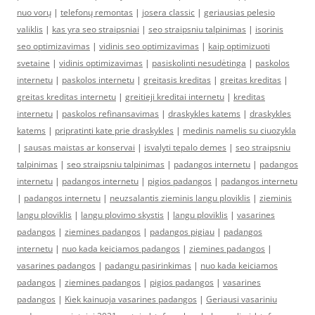
nuo vorų
|
telefonų remontas
|
josera classic
|
geriausias pelesio
valiklis
|
kas yra seo straipsniai
|
seo straipsniu talpinimas
|
isorinis
seo optimizavimas
|
vidinis seo optimizavimas
|
kaip optimizuoti
svetaine
|
vidinis optimizavimas
|
pasiskolinti nesudėtinga
|
paskolos
internetu
|
paskolos internetu
|
greitasis kreditas
|
greitas kreditas
|
greitas kreditas internetu
|
greitieji kreditai internetu
|
kreditas
internetu
|
paskolos refinansavimas
|
draskykles katems
|
draskykles
katems
|
pripratinti kate prie draskykles
|
medinis namelis su ciuozykla
|
sausas maistas ar konservai
|
isvalyti tepalo demes
|
seo straipsniu
talpinimas
|
seo straipsniu talpinimas
|
padangos internetu
|
padangos
internetu
|
padangos internetu
|
pigios padangos
|
padangos internetu
|
padangos internetu
|
neuzsalantis zieminis langu ploviklis
|
zieminis
langu ploviklis
|
langu plovimo skystis
|
langu ploviklis
|
vasarines
padangos
|
ziemines padangos
|
padangos pigiau
|
padangos
internetu
|
nuo kada keiciamos padangos
|
ziemines padangos
|
vasarines padangos
|
padangu pasirinkimas
|
nuo kada keiciamos
padangos
|
ziemines padangos
|
pigios padangos
|
vasarines
padangos
|
Kiek kainuoja vasarines padangos
|
Geriausi vasariniu