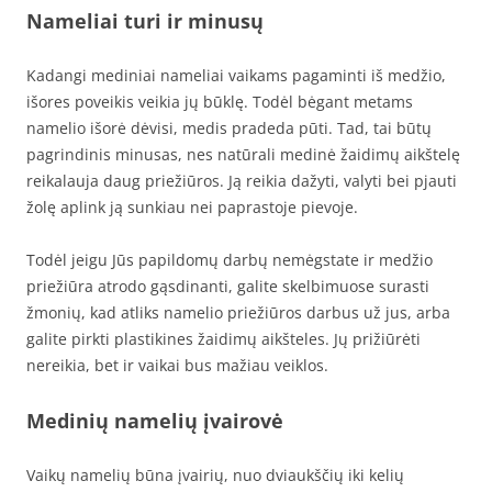
Nameliai turi ir minusų
Kadangi mediniai nameliai vaikams pagaminti iš medžio,
išores poveikis veikia jų būklę. Todėl bėgant metams
namelio išorė dėvisi, medis pradeda pūti. Tad, tai būtų
pagrindinis minusas, nes natūrali medinė žaidimų aikštelę
reikalauja daug priežiūros. Ją reikia dažyti, valyti bei pjauti
žolę aplink ją sunkiau nei paprastoje pievoje.
Todėl jeigu Jūs papildomų darbų nemėgstate ir medžio
priežiūra atrodo gąsdinanti, galite skelbimuose surasti
žmonių, kad atliks namelio priežiūros darbus už jus, arba
galite pirkti plastikines žaidimų aikšteles. Jų prižiūrėti
nereikia, bet ir vaikai bus mažiau veiklos.
Medinių namelių įvairovė
Vaikų namelių būna įvairių, nuo dviaukščių iki kelių