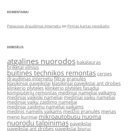
KOMENTARAI
Pigiausias draudimas internetu
on
Pirmas kartas nesiskaito
DEBESĖLIS:
atgalines nuorodos
bakalauras
briketai vilnius
buitinės technikos remontas
cerpes
draudimas internetu
filtrai
granulės
klasikiniai paveikslai
klasikiniai paveikslai ant drobes
klinkerio plyteles
klinkerio plyteles fasadui
kompiuterių remontas
mediniai nameliai vaikams
mediniai vaikiski nameliai
mediniai vaiku nameliai
mediniai vaiku zaidimo nameliai
mediniai zaidimu nameliai vaikams
medinis namelis vaikams
medžio granulės
menas
mikroautobusu nuoma
meno kuriniai
nuorodu talpinimas
paveikslai
paveikslai ant drobes
paveikslai biurui