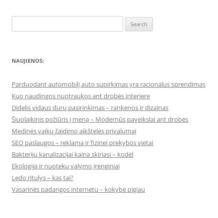
Search
for:
NAUJIENOS:
Parduodant automobilį auto supirkimas yra racionalus sprendimas
Kuo naudingos nuotraukos ant drobės interjere
Didelis vidaus durų pasirinkimas – rankenos ir dizainas
Šiuolaikinis požiūris į meną – Modernūs paveikslai ant drobės
Medinės vaikų žaidimo aikštelės privalumai
SEO paslaugos – reklama ir fizinei prekybos vietai
Bakterijų kanalizacijai kaina skiriasi – kodėl
Ekologija ir nuotekų valymo įrenginiai
Ledo ritulys – kas tai?
Vasarinės padangos internetu – kokybė pigiau