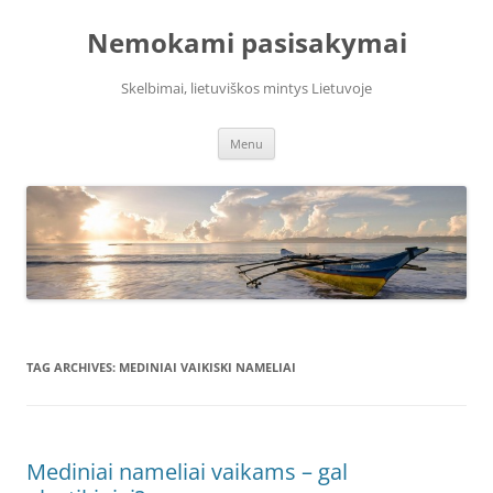
Skip
to
Nemokami pasisakymai
content
Skelbimai, lietuviškos mintys Lietuvoje
Menu
TAG ARCHIVES:
MEDINIAI VAIKISKI NAMELIAI
Mediniai nameliai vaikams – gal