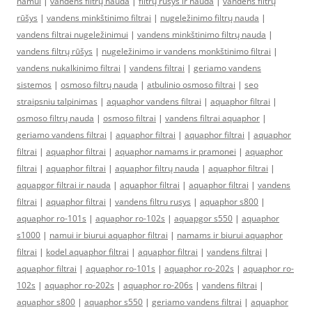
namui
|
vandens filtrų nauda
|
filtrų rūšys ir nauda
|
vandens filtrų
rūšys
|
vandens minkštinimo filtrai
|
nugeležinimo filtrų nauda
|
vandens filtrai nugeležinimui
|
vandens minkštinimo filtrų nauda
|
vandens filtrų rūšys
|
nugeležinimo ir vandens monkštinimo filtrai
|
vandens nukalkinimo filtrai
|
vandens filtrai
|
geriamo vandens
sistemos
|
osmoso filtrų nauda
|
atbulinio osmoso filtrai
|
seo
straipsniu talpinimas
|
aquaphor vandens filtrai
|
aquaphor filtrai
|
osmoso filtrų nauda
|
osmoso filtrai
|
vandens filtrai aquaphor
|
geriamo vandens filtrai
|
aquaphor filtrai
|
aquaphor filtrai
|
aquaphor
filtrai
|
aquaphor filtrai
|
aquaphor namams ir pramonei
|
aquaphor
filtrai
|
aquaphor filtrai
|
aquaphor filtrų nauda
|
aquaphor filtrai
|
aquapgor filtrai ir nauda
|
aquaphor filtrai
|
aquaphor filtrai
|
vandens
filtrai
|
aquaphor filtrai
|
vandens filtru rusys
|
aquaphor s800
|
aquaphor ro-101s
|
aquaphor ro-102s
|
aquapgor s550
|
aquaphor
s1000
|
namui ir biurui aquaphor filtrai
|
namams ir biurui aquaphor
filtrai
|
kodel aquaphor filtrai
|
aquaphor filtrai
|
vandens filtrai
|
aquaphor filtrai
|
aquaphor ro-101s
|
aquaphor ro-202s
|
aquaphor ro-
102s
|
aquaphor ro-202s
|
aquaphor ro-206s
|
vandens filtrai
|
aquaphor s800
|
aquaphor s550
|
geriamo vandens filtrai
|
aquaphor