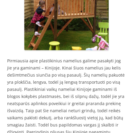
Pirmiausia apie plastikinius namelius galime pasakyti jog
jie yra gaminami – Kinijoje. Kinai šiuos namelius jau kelis
dešimtmečius siunčia po visą pasaulį. Šių namelių pakuotė
yra plokščia, lengva, todėl ją lengvą transportuoti po visą
pasaulį. Plastikiniai vaikų nameliai Kinijoje gaminami iš
blogos kokybės plastmasės, bei iš silpnų dažų, todėl jie yra
neatsparūs aplinkos poveikiui ir greitai praranda prekinę
išvaizdą. Taip pat šie nameliai neturi grindų, todėl reikės
vaikams pakloti dekutį, arba rankšluostį vietoj jų, kad būtų
smagiau žaisti. Todėl bus papildomas vargas jį skalbti ir
džiovinti. Pagrindinis pliusas šių Kinijoje pagamintų