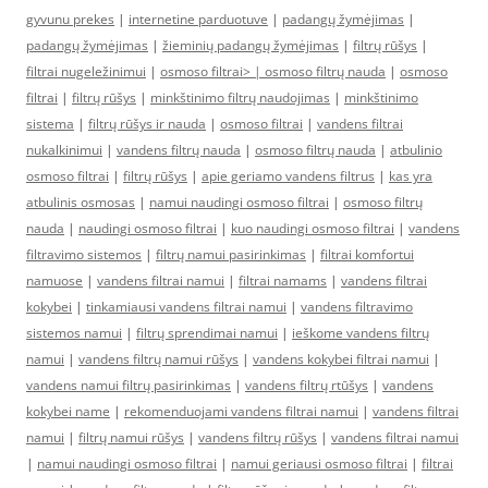
gyvunu prekes
|
internetine parduotuve
|
padangų žymėjimas
|
padangų žymėjimas
|
žieminių padangų žymėjimas
|
filtrų rūšys
|
filtrai nugeležinimui
|
osmoso filtrai> |
osmoso filtrų nauda
|
osmoso
filtrai
|
filtrų rūšys
|
minkštinimo filtrų naudojimas
|
minkštinimo
sistema
|
filtrų rūšys ir nauda
|
osmoso filtrai
|
vandens filtrai
nukalkinimui
|
vandens filtrų nauda
|
osmoso filtrų nauda
|
atbulinio
osmoso filtrai
|
filtrų rūšys
|
apie geriamo vandens filtrus
|
kas yra
atbulinis osmosas
|
namui naudingi osmoso filtrai
|
osmoso filtrų
nauda
|
naudingi osmoso filtrai
|
kuo naudingi osmoso filtrai
|
vandens
filtravimo sistemos
|
filtrų namui pasirinkimas
|
filtrai komfortui
namuose
|
vandens filtrai namui
|
filtrai namams
|
vandens filtrai
kokybei
|
tinkamiausi vandens filtrai namui
|
vandens filtravimo
sistemos namui
|
filtrų sprendimai namui
|
ieškome vandens filtrų
namui
|
vandens filtrų namui rūšys
|
vandens kokybei filtrai namui
|
vandens namui filtrų pasirinkimas
|
vandens filtrų rtūšys
|
vandens
kokybei name
|
rekomenduojami vandens filtrai namui
|
vandens filtrai
namui
|
filtrų namui rūšys
|
vandens filtrų rūšys
|
vandens filtrai namui
|
namui naudingi osmoso filtrai
|
namui geriausi osmoso filtrai
|
filtrai