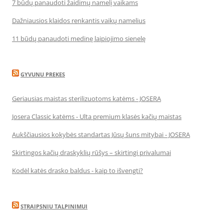
7 būdų panaudoti žaidimų namelį vaikams
Dažniausios klaidos renkantis vaikų namelius
11 būdų panaudoti medinę laipiojimo sienelę
GYVUNU PREKES
Geriausias maistas sterilizuotoms katėms - JOSERA
Josera Classic katėms - Ulta premium klasės kačių maistas
Aukščiausios kokybės standartas Jūsų šuns mitybai - JOSERA
Skirtingos kačių draskyklių rūšys – skirtingi privalumai
Kodėl katės drasko baldus - kaip to išvengti?
STRAIPSNIU TALPINIMUI