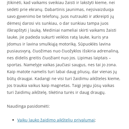
įtikinėti, kad vaikams sveikiau žaisti ir lakstyti kieme, nei
sėdėti prie ekranų. Dabartinis jaunimas, neįsivaizduoja
savo gyvenimo be telefonų. Juos nutraukti ir atkreipti jų
dėmesį darosi vis sunkiau, o dar sunkiau tampa juos
iškrapštyti į lauką. Mediniai nameliai skirti vaikams žaisti
lauke, jie padeda sukurti veiklos ratą lauke, kuris yra
įdomus ir lavina smulkiąją motoriką. Sūpuoklės lavina
pusiausvyrą, čiuožimas nuo čiuožyklos išskiria adrenaliną,
nes didelis greitis čiuožiant nuo jos. Lipimas laiptais –
sportas. Namelyje vaikas jaučiasi saugus, nes tai jo zona.
Kaip matote namelis turi labai daug pliusų, dar vienas jų
būtų draugai. Kadangi ne visi turi žaidimu aikšteles kieme,
jos traukia vaikus kaip magnetas. Taigi jeigu jūsų vaikas
turi žaidimų aikštelę, tikėtina turės ir daug draugų.
Naudinga pasidomėti:
Vaikų lauko žaidimo aikštelių privalumai
;