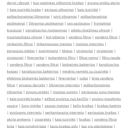
daryti i dezute
|
kuo ypatingas silikoninis kraikas
|
gyvunu prekiu akcija
|
kaip issirinkti kraika
|
geriausi siltnamiai
|
kaip issirinkti
|
polikarbonatiniai šiltnamiai
|
tvirti siltnamiai
|
polikarbonatiniai
atsiliepimai
|
šiltnamiai atsiliepimai
|
seo paslaugos
|
frontaliniai
krautuvai
|
signalizacijos montavimas
|
atliekų išvežimas vilniuje
|
traumatologas vilniuje
|
led reklama
|
vandens filtrai
|
vandens filtrai
|
renkamės filtrus
|
tinkamiausias maistas
|
maistas internetu
|
geriausias ėdalas
|
augintojams
|
blogas
|
straipsniai
|
straipsniai
|
straipsniai
|
fejerverkai
|
ieskantiems filtru
|
filtrai namui
|
filtru nauda
|
vandens filtrai
|
vandens filtrai
|
biologinės bakterijos
|
kanalizacijos
kvapas
|
kanalizacijos bakterijos
|
medinis namelis su ciuozykla
|
efektyvio biologinės bakterijos
|
fejerverkai
|
sodui
|
brita vandens
filtrai
|
privatus darzelis
|
šiltnamiai internetu
|
polikarbonatiniai
siltnamiai
|
gyvunu prekes
|
maistas sunims
|
geriausias sunu maistas
|
kaip issirinkti kraika
|
gelbsti gyvūnus nuo karščio
|
gyvūnų maudynės
vasarą
|
šunų mityba
|
sausas maistas
|
kačių kraikas
|
kraikas katėms
|
gyvūnams internetu
|
perkamiausios internetu
|
geriausias kraikas
|
akcija prekems
|
zooprekės
|
kaip issirinkti
|
kraikas
|
vandens filtrai
brita
|
kaip ismokyti kate
|
kaciu kraikas tofu
|
kas yra odontologai
|