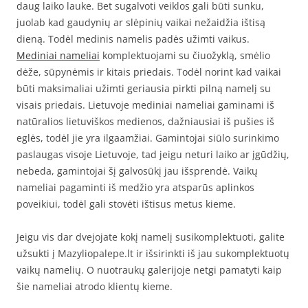
daug laiko lauke. Bet sugalvoti veiklos gali būti sunku,
juolab kad gaudynių ar slėpinių vaikai nežaidžia ištisą
dieną. Todėl medinis namelis padės užimti vaikus.
Mediniai nameliai
komplektuojami su čiuožyklą, smėlio
dėže, sūpynėmis ir kitais priedais. Todėl norint kad vaikai
būti maksimaliai užimti geriausia pirkti pilną namelį su
visais priedais. Lietuvoje mediniai nameliai gaminami iš
natūralios lietuviškos medienos, dažniausiai iš pušies iš
eglės, todėl jie yra ilgaamžiai. Gamintojai siūlo surinkimo
paslaugas visoje Lietuvoje, tad jeigu neturi laiko ar įgūdžių,
nebeda, gamintojai šį galvosūkį jau išsprendė. Vaikų
nameliai pagaminti iš medžio yra atsparūs aplinkos
poveikiui, todėl gali stovėti ištisus metus kieme.
Jeigu vis dar dvejojate kokį namelį susikomplektuoti, galite
užsukti į Mazyliopalepe.lt ir išsirinkti iš jau sukomplektuotų
vaikų namelių. O nuotraukų galerijoje netgi pamatyti kaip
šie nameliai atrodo klientų kieme.