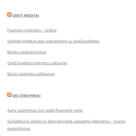
GREITI KREDITAI
Paskolos internetu – greitai
Greitieji kreditai tapo paprastesni su skaičiuoklėmis
Banko paskola būstui
Greiti kreditai internetu Lietuvoje
Būsto paskolos palūkanos
SEO STRAIPSNIAI
Auto supirkimas turi realią finansinę vertę
Sužadėtuvių žiedas su laboratorijoje užaugintu deimantu – tvarus
pasirinkimas