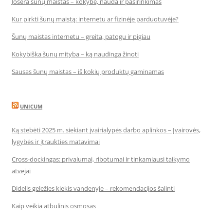
Josera šunų maistas – kokybė, nauda ir pasirinkimas
Kur pirkti šunų maistą: internetu ar fizinėje parduotuvėje?
Šunų maistas internetu – greita, patogu ir pigiau
Kokybiška šunų mityba – ką naudinga žinoti
Sausas šunų maistas – iš kokių produktų gaminamas
UNICUM
Ką stebėti 2025 m. siekiant įvairialypės darbo aplinkos – Įvairovės,
lygybės ir įtraukties matavimai
Cross-dockingas: privalumai, ribotumai ir tinkamiausi taikymo
atvejai
Didelis geležies kiekis vandenyje – rekomendacijos šalinti
Kaip veikia atbulinis osmosas