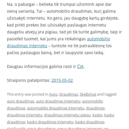
Na, o pabaigai – belieka tik trumpai užsiminti apie dar
vieną variantą. Tai – automobilio draudimas, kurį galima
užsisakyti internetu. Ko gero, jau daugybę kartų girdėjote,
kad pirkti prekes bei užsisakyti paslaugas internetu
daugeliu atvejų yra pigiau, tad jei tik turite galimybę, taip ir
pasielkit tuomet, kai jums yra reikalingas
automobilio
draudimas internetu
– turėsite ne tik patrauklesnę tos
pačios paslaugos kainą, bet ir taupysite savo laiką.
Daugiau informacijos galima rasti ir
ČIA
.
Straipsnis patalpintas:
2015-05-02
This entry was posted in
Auto
,
Draudimas
,
Skelbimai
and tagged
auto draudimas
,
auto draudimas internetu
,
automobilio
draudimas
,
automobilio draudimas internetu
,
draudimas
,
draudimas internetu
,
draudimas internetu pigiau
,
kasko
,
kasko
draudimas
,
kasko draudimas internetu
,
kasko draudimas
skaičiuoklė
,
pigus draudimas
,
pigus draudimas internetu
on