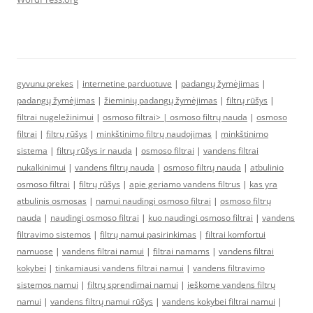
gyvunu prekes
|
internetine parduotuve
|
padangų žymėjimas
|
padangų žymėjimas
|
žieminių padangų žymėjimas
|
filtrų rūšys
|
filtrai nugeležinimui
|
osmoso filtrai> |
osmoso filtrų nauda
|
osmoso
filtrai
|
filtrų rūšys
|
minkštinimo filtrų naudojimas
|
minkštinimo
sistema
|
filtrų rūšys ir nauda
|
osmoso filtrai
|
vandens filtrai
nukalkinimui
|
vandens filtrų nauda
|
osmoso filtrų nauda
|
atbulinio
osmoso filtrai
|
filtrų rūšys
|
apie geriamo vandens filtrus
|
kas yra
atbulinis osmosas
|
namui naudingi osmoso filtrai
|
osmoso filtrų
nauda
|
naudingi osmoso filtrai
|
kuo naudingi osmoso filtrai
|
vandens
filtravimo sistemos
|
filtrų namui pasirinkimas
|
filtrai komfortui
namuose
|
vandens filtrai namui
|
filtrai namams
|
vandens filtrai
kokybei
|
tinkamiausi vandens filtrai namui
|
vandens filtravimo
sistemos namui
|
filtrų sprendimai namui
|
ieškome vandens filtrų
namui
|
vandens filtrų namui rūšys
|
vandens kokybei filtrai namui
|