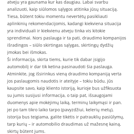
atveju yra gaunama kur kas daugiau. Labai svarbu
analizuoti, kaip siūlomos sąlygos atitinka jūsų situaciją.
Tiesa, būtent tokiu momentu nevertėtų pasikliauti
aplinkinių rekomendacijomis, kadangi kiekviena situacija
yra individuali ir kiekvienu atveju tinka vis kitokie
sprendimai. Nors paslauga ir ta pati, draudimo kompanijos
išradingos – siūlo skirtingas sąlygas, skirtingų dydžių
įmokas bei išmokas.
Ši informacija, skirta tiems, kurie tik dabar įsigijo
automobilį ir dar tik ketina pasinaudoti šia paslauga.
Atminkite, jog išsirinkus vieną draudimo kompaniją verta
jos paslaugomis naudotis ir ateityje – tokiu būdu, jūs
kaupsite savo, kaip kliento istoriją, kurioje bus užfiksuota
su jumis susijusi informacija, o taip pat, išsaugojami
duomenys apie mokėjimų laiką, terminų laikymąsi ir pan.
jei po tam tikro laiko tarpo (pavyzdžiui, kelerių metų),
istorija bus teigiama, galite tikėtis ir patrauklių pasiūlymų,
tarp kurių – ir automobilio draudimas už mažesnę kainą,
skirtų būtent jums.