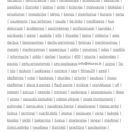
paieškos
|
išsirinkti
|
būtina
|
pirkti
|
kriterijai
|
motyvacija
|
blokeliai
|
privalumai
|
investicijos
|
idėjos
|
kainos
|
inventorius
|
kuriant
|
verta
|
naudojami
|
kur pirkimas
|
nauda
|
be tinko
|
medžiagos
|
kuo
dekoruoti
|
problemos
|
pasirinkimas
|
profesionalai
|
savybės
|
parduodu
|
pigiai
|
apdaila
|
info
|
ifasadai
|
kaina
|
reklama
|
apie
darbus
|
betonavimas
|
darbų gerinimas
|
liejimas
|
markiravimas
|
metalo
|
markiravimas
|
popieriaus
|
stiklo
|
pjovimas
|
odos
|
medžio
|
informacija
|
stiklo
|
darbai
|
lazeriu
|
400
|
istorija
|
galimybės
|
gaujos
|
geliu pristatymas
|
seo paslaugos
info@itturas.lt |
zzona
|
5o
|
too
|
ieskom
|
juokingas
|
nomera
|
seo
|
filmas24
|
seed
|
skelbimas
|
cytai
|
basketas
|
skurdas
|
priority
|
pauliusc
|
musu
skelbimai
|
place 4 games
|
flash game
|
tricking
|
vystykluose
|
ofl
|
ineport
|
garsus
|
negeda
|
minivan
|
padangos
|
atostogausiu
|
illww
|
ansta
|
pasaulio stebuklai
|
roletai vilniuje
|
stoge montuojami
|
galimybė
|
namo akys
|
naudinga žiemą
|
stoglangiai
|
metas pirkti
|
šviesa
|
terminai
|
svarbi dalis
|
atvejai
|
paslauga
|
verta
|
kokybė
|
klaidos
|
pirkti
|
bakterijos
|
šviesa
|
stoglangiai
|
langai
|
mediniai
|
šviesi aplinka
|
naudinga
|
išsirinkti
|
priežiūra
|
pardavimai
|