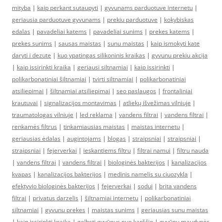
mityba
|
kaip perkant sutaupyti
|
gyvunams parduotuve internetu
|
geriausia parduotuve gyvunams
|
prekiu parduotuve
|
kokybiskas
edalas
|
pavadeliai katems
|
pavadeliai sunims
|
prekes katems
|
prekes sunims
|
sausas maistas
|
sunu maistas
|
kaip ismokyti kate
daryti i dezute
|
kuo ypatingas silikoninis kraikas
|
gyvunu prekiu akcija
|
kaip issirinkti kraika
|
geriausi siltnamiai
|
kaip issirinkti
|
polikarbonatiniai šiltnamiai
|
tvirti siltnamiai
|
polikarbonatiniai
atsiliepimai
|
šiltnamiai atsiliepimai
|
seo paslaugos
|
frontaliniai
krautuvai
|
signalizacijos montavimas
|
atliekų išvežimas vilniuje
|
traumatologas vilniuje
|
led reklama
|
vandens filtrai
|
vandens filtrai
|
renkamės filtrus
|
tinkamiausias maistas
|
maistas internetu
|
geriausias ėdalas
|
augintojams
|
blogas
|
straipsniai
|
straipsniai
|
straipsniai
|
fejerverkai
|
ieskantiems filtru
|
filtrai namui
|
filtru nauda
|
vandens filtrai
|
vandens filtrai
|
biologinės bakterijos
|
kanalizacijos
kvapas
|
kanalizacijos bakterijos
|
medinis namelis su ciuozykla
|
efektyvio biologinės bakterijos
|
fejerverkai
|
sodui
|
brita vandens
filtrai
|
privatus darzelis
|
šiltnamiai internetu
|
polikarbonatiniai
siltnamiai
|
gyvunu prekes
|
maistas sunims
|
geriausias sunu maistas
|
kaip issirinkti kraika
|
gelbsti gyvūnus nuo karščio
|
gyvūnų maudynės