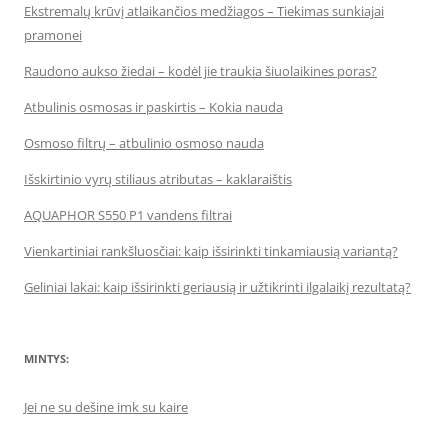
Ekstremalų krūvį atlaikančios medžiagos – Tiekimas sunkiajai
pramonei
Raudono aukso žiedai – kodėl jie traukia šiuolaikines poras?
Atbulinis osmosas ir paskirtis – Kokia nauda
Osmoso filtrų – atbulinio osmoso nauda
Išskirtinio vyrų stiliaus atributas – kaklaraištis
AQUAPHOR S550 P1 vandens filtrai
Vienkartiniai rankšluosčiai: kaip išsirinkti tinkamiausią variantą?
Geliniai lakai: kaip išsirinkti geriausią ir užtikrinti ilgalaikį rezultatą?
MINTYS:
Jei ne su dešine imk su kaire