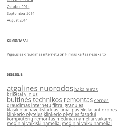
October 2014
September 2014
August 2014
KOMENTARAI
Pigiausias draudimas internetu
on
Pirmas kartas nesiskaito
DEBESĖLIS:
atgalines nuorodos
bakalauras
briketai vilnius
buitinės technikos remontas
cerpes
draudimas internetu
filtrai
granulės
klasikiniai paveikslai
klasikiniai paveikslai ant drobes
klinkerio plyteles
klinkerio plyteles fasadui
kompiuterių remontas
mediniai nameliai vaikams
mediniai vaikiski nameliai
mediniai vaiku nameliai