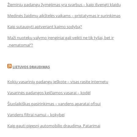
Žieminių padangų žymėjimas yra svarbus – kaip išvengti klaidų
Medinės žaidimų aikštelės vaikams – pristatymas ir surinkimas
Kaip sutaupyti aptveriant kaimo sodybą?
Maži nuotekų valymo įrenginiai gali veikti ne tik tyliai, bet ir
„nematomai‘‘?
LIETUVOS DRAUDIMAS
Kokių vasarinių padangų ieškote – visas rasite internetu
Vasarinės padangos keičiamos vasarai – kodėl
Šiuolaikiškas pasirinkimas – vandens aparatai ofisui
Vandens filtrai namui – kokybei
Kaip gauti pigesnį automobilio draudimą. Patarimai