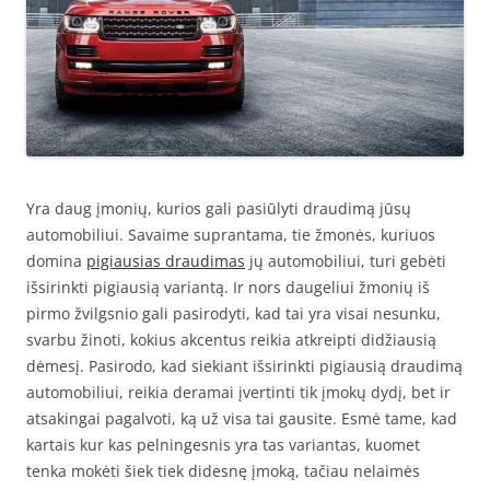
Yra daug įmonių, kurios gali pasiūlyti draudimą jūsų
automobiliui. Savaime suprantama, tie žmonės, kuriuos
domina
pigiausias draudimas
jų automobiliui, turi gebėti
išsirinkti pigiausią variantą. Ir nors daugeliui žmonių iš
pirmo žvilgsnio gali pasirodyti, kad tai yra visai nesunku,
svarbu žinoti, kokius akcentus reikia atkreipti didžiausią
dėmesį. Pasirodo, kad siekiant išsirinkti pigiausią draudimą
automobiliui, reikia deramai įvertinti tik įmokų dydį, bet ir
atsakingai pagalvoti, ką už visa tai gausite. Esmė tame, kad
kartais kur kas pelningesnis yra tas variantas, kuomet
tenka mokėti šiek tiek didesnę įmoką, tačiau nelaimės