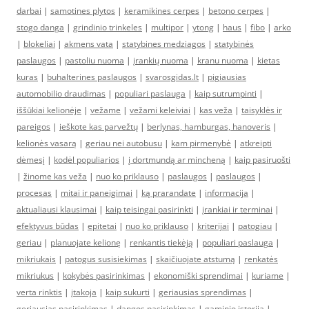
darbai
|
samotines plytos
|
keramikines cerpes
|
betono cerpes
|
stogo danga
|
grindinio trinkeles
|
multipor
|
ytong
|
haus
|
fibo
|
arko
|
blokeliai
|
akmens vata
|
statybines medziagos
|
statybinės
paslaugos
|
pastoliu nuoma
|
įrankių nuoma
|
kranu nuoma
|
kietas
kuras
|
buhalterines paslaugos
|
svarosgidas.lt
|
pigiausias
automobilio draudimas
|
populiari paslauga
|
kaip sutrumpinti
|
iššūkiai kelionėje
|
vežame
|
vežami keleiviai
|
kas veža
|
taisyklės ir
pareigos
|
ieškote kas parvežtų
|
berlynas, hamburgas, hanoveris
|
kelionės vasarą
|
geriau nei autobusu
|
kam pirmenybė
|
atkreipti
dėmesį
|
kodėl populiarios
|
į dortmundą ar mincheną
|
kaip pasiruošti
|
žinome kas veža
|
nuo ko priklauso
|
paslaugos
|
paslaugos
|
procesas
|
mitai ir paneigimai
|
ką prarandate
|
informacija
|
aktualiausi klausimai
|
kaip teisingai pasirinkti
|
įrankiai ir terminai
|
efektyvus būdas
|
epitetai
|
nuo ko priklauso
|
kriterijai
|
patogiau
|
geriau
|
planuojate kelionę
|
renkantis tiekėją
|
populiari paslauga
|
mikriukais
|
patogus susisiekimas
|
skaičiuojate atstumą
|
renkatės
mikriukus
|
kokybės pasirinkimas
|
ekonomiški sprendimai
|
kuriame
|
verta rinktis
|
įtakoja
|
kaip sukurti
|
geriausias sprendimas
|
geriausias pasirinkimas
|
dangos pasirinkimas
|
gaminio istorija
|