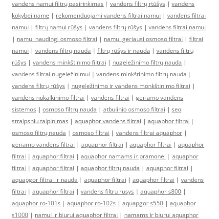
vandens namui filtrų pasirinkimas
|
vandens filtrų rtūšys
|
vandens
kokybei name
|
rekomenduojami vandens filtrai namui
|
vandens filtrai
namui
|
filtrų namui rūšys
|
vandens filtrų rūšys
|
vandens filtrai namui
|
namui naudingi osmoso filtrai
|
namui geriausi osmoso filtrai
|
filtrai
namui
|
vandens filtrų nauda
|
filtrų rūšys ir nauda
|
vandens filtrų
rūšys
|
vandens minkštinimo filtrai
|
nugeležinimo filtrų nauda
|
vandens filtrai nugeležinimui
|
vandens minkštinimo filtrų nauda
|
vandens filtrų rūšys
|
nugeležinimo ir vandens monkštinimo filtrai
|
vandens nukalkinimo filtrai
|
vandens filtrai
|
geriamo vandens
sistemos
|
osmoso filtrų nauda
|
atbulinio osmoso filtrai
|
seo
straipsniu talpinimas
|
aquaphor vandens filtrai
|
aquaphor filtrai
|
osmoso filtrų nauda
|
osmoso filtrai
|
vandens filtrai aquaphor
|
geriamo vandens filtrai
|
aquaphor filtrai
|
aquaphor filtrai
|
aquaphor
filtrai
|
aquaphor filtrai
|
aquaphor namams ir pramonei
|
aquaphor
filtrai
|
aquaphor filtrai
|
aquaphor filtrų nauda
|
aquaphor filtrai
|
aquapgor filtrai ir nauda
|
aquaphor filtrai
|
aquaphor filtrai
|
vandens
filtrai
|
aquaphor filtrai
|
vandens filtru rusys
|
aquaphor s800
|
aquaphor ro-101s
|
aquaphor ro-102s
|
aquapgor s550
|
aquaphor
s1000
|
namui ir biurui aquaphor filtrai
|
namams ir biurui aquaphor