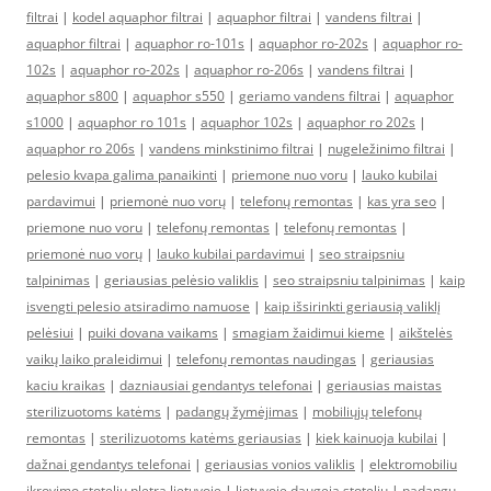
filtrai
|
kodel aquaphor filtrai
|
aquaphor filtrai
|
vandens filtrai
|
aquaphor filtrai
|
aquaphor ro-101s
|
aquaphor ro-202s
|
aquaphor ro-
102s
|
aquaphor ro-202s
|
aquaphor ro-206s
|
vandens filtrai
|
aquaphor s800
|
aquaphor s550
|
geriamo vandens filtrai
|
aquaphor
s1000
|
aquaphor ro 101s
|
aquaphor 102s
|
aquaphor ro 202s
|
aquaphor ro 206s
|
vandens minkstinimo filtrai
|
nugeležinimo filtrai
|
pelesio kvapa galima panaikinti
|
priemone nuo voru
|
lauko kubilai
pardavimui
|
priemonė nuo vorų
|
telefonų remontas
|
kas yra seo
|
priemone nuo voru
|
telefonų remontas
|
telefonų remontas
|
priemonė nuo vorų
|
lauko kubilai pardavimui
|
seo straipsniu
talpinimas
|
geriausias pelėsio valiklis
|
seo straipsniu talpinimas
|
kaip
isvengti pelesio atsiradimo namuose
|
kaip išsirinkti geriausią valiklį
pelėsiui
|
puiki dovana vaikams
|
smagiam žaidimui kieme
|
aikštelės
vaikų laiko praleidimui
|
telefonų remontas naudingas
|
geriausias
kaciu kraikas
|
dazniausiai gendantys telefonai
|
geriausias maistas
sterilizuotoms katėms
|
padangų žymėjimas
|
mobiliųjų telefonų
remontas
|
sterilizuotoms katėms geriausias
|
kiek kainuoja kubilai
|
dažnai gendantys telefonai
|
geriausias vonios valiklis
|
elektromobiliu
ikrovimo stoteliu pletra lietuvoje
|
lietuvoje daugeja stoteliu
|
padangų