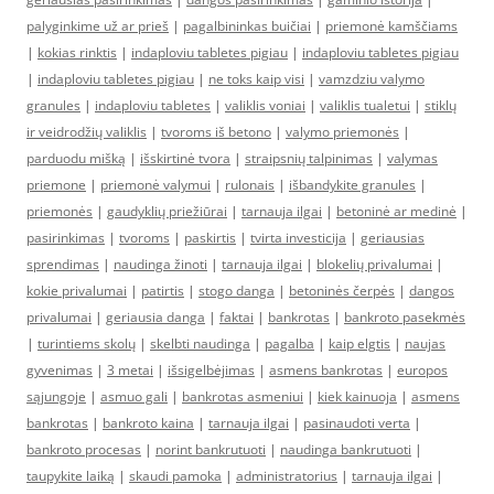
palyginkime už ar prieš
|
pagalbininkas buičiai
|
priemonė kamščiams
|
kokias rinktis
|
indaploviu tabletes pigiau
|
indaploviu tabletes pigiau
|
indaploviu tabletes pigiau
|
ne toks kaip visi
|
vamzdziu valymo
granules
|
indaploviu tabletes
|
valiklis voniai
|
valiklis tualetui
|
stiklų
ir veidrodžių valiklis
|
tvoroms iš betono
|
valymo priemonės
|
parduodu mišką
|
išskirtinė tvora
|
straipsnių talpinimas
|
valymas
priemone
|
priemonė valymui
|
rulonais
|
išbandykite granules
|
priemonės
|
gaudyklių priežiūrai
|
tarnauja ilgai
|
betoninė ar medinė
|
pasirinkimas
|
tvoroms
|
paskirtis
|
tvirta investicija
|
geriausias
sprendimas
|
naudinga žinoti
|
tarnauja ilgai
|
blokelių privalumai
|
kokie privalumai
|
patirtis
|
stogo danga
|
betoninės čerpės
|
dangos
privalumai
|
geriausia danga
|
faktai
|
bankrotas
|
bankroto pasekmės
|
turintiems skolų
|
skelbti naudinga
|
pagalba
|
kaip elgtis
|
naujas
gyvenimas
|
3 metai
|
išsigelbėjimas
|
asmens bankrotas
|
europos
sąjungoje
|
asmuo gali
|
bankrotas asmeniui
|
kiek kainuoja
|
asmens
bankrotas
|
bankroto kaina
|
tarnauja ilgai
|
pasinaudoti verta
|
bankroto procesas
|
norint bankrutuoti
|
naudinga bankrutuoti
|
taupykite laiką
|
skaudi pamoka
|
administratorius
|
tarnauja ilgai
|