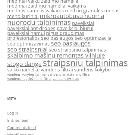
mediniai vaiku zaidimo nameliai
mediniai zaidimu nameliai vaikams
medinis namelis vaikams
medžio granulės
menas
mikroautobusu nuoma
meno kuriniai
nuorodu talpinimas
paveikslai
paveikslai ant drobes
paveikslai biurui
paveikslai namui
pigus draudimas
profesionalios seo paslaugos
seo optimizacija
seo paslaugos
seo optimizavimas
seo straipsniai
seo straipsniu talpinimas
skalbimo mašinų remontas vilniuje
straipsniu talpinimas
stogo danga
vaiku nameliai
vandens filtrai
vandens kokybe
vandens kokybės tyrimai
vandens minkstinimo filtrai
vandens nugeležinimo filtrai
vandens tyrimas
META
Log in
Entries feed
Comments feed
WordPress.org