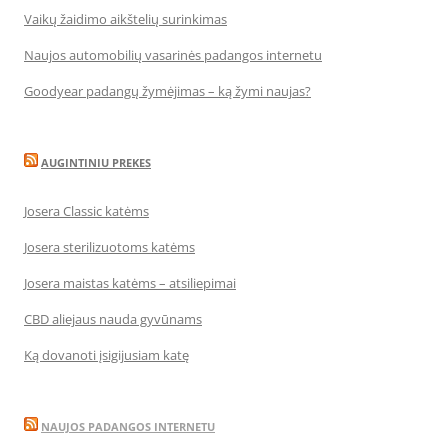
Vaikų žaidimo aikštelių surinkimas
Naujos automobilių vasarinės padangos internetu
Goodyear padangų žymėjimas – ką žymi naujas?
AUGINTINIU PREKES
Josera Classic katėms
Josera sterilizuotoms katėms
Josera maistas katėms – atsiliepimai
CBD aliejaus nauda gyvūnams
Ką dovanoti įsigijusiam katę
NAUJOS PADANGOS INTERNETU