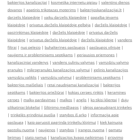
bakterijos kanalizacijai
|
kosmetika internetu pigiau
|
valentino dienos
dovanos
|
apatinis trikotazas moterims
|
bakterijoskanalizacijai.lt
|
darzelis klaipedoje
|
vaiku darzelis klaipedoje
|
pagalba tėvams
klaipėdoje
|
privatus darželis klaipėdoje gelbėja
|
darželis klaipėdoje
|
pasirinkimas klaipėdoje
|
darželis klaipėdoje
|
privatus darželis
klaipėdoje
|
privatus darželis klaipėdoje
|
darželis klaipėdoje
|
vandens
filtrai
|
nuo pelesio
|
buhalterines paslaugos
|
paslaugos vilniuje
|
naujiems ir probleminiams septikams
|
geriausios priemones
|
kanalizaciniai vandenys
|
vandens suliniu valymas
|
vamzdziu valymo
granules
|
mikrogranules kanalizacijos valymui
|
gelinis kanalizacijos
vamzdziu valiklis
|
vamzdziu valymui
|
probleminiams septikams
|
bakterijos maišeliais
|
retai naudojamai kanalizacijai
|
bakterijos
septikams
|
bakterijos priežiūrai
|
kokias cerpes rinktis
|
keramines
cerpes
|
malkų pardavimas
|
malkos
|
anglis
|
ko tikisi klientai
|
dujų
silikatiniai blokeliai
|
šiltinimo medžiagos
|
idėjos panaudojant trinkeles
|
trinkelės grindiniui puošia
|
statybos iš arko
|
informacija apie
paslaugą
|
kaip paruosti pagrinda trinkeliu klojimui
|
kiek kainuoja
pastoliu nuoma
|
naujienos
|
statybos
|
įrangos nuoma
|
pamatu
liejimas
|
stato namus
|
kanalizacijos kvapo naikinimas
|
griovimo