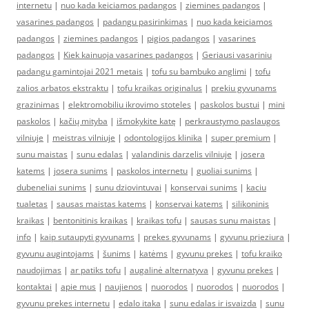
internetu
|
nuo kada keiciamos padangos
|
ziemines padangos
|
vasarines padangos
|
padangu pasirinkimas
|
nuo kada keiciamos
padangos
|
ziemines padangos
|
pigios padangos
|
vasarines
padangos
|
Kiek kainuoja vasarines padangos
|
Geriausi vasariniu
padangu gamintojai 2021 metais
|
tofu su bambuko anglimi
|
tofu
zalios arbatos ekstraktu
|
tofu kraikas originalus
|
prekiu gyvunams
grazinimas
|
elektromobiliu ikrovimo stoteles
|
paskolos bustui
|
mini
paskolos
|
kačių mityba
|
išmokykite katę
|
perkraustymo paslaugos
vilniuje
|
meistras vilniuje
|
odontologijos klinika
|
super premium
|
sunu maistas
|
sunu edalas
|
valandinis darzelis vilniuje
|
josera
katems
|
josera sunims
|
paskolos internetu
|
guoliai sunims
|
dubeneliai sunims
|
sunu dziovintuvai
|
konservai sunims
|
kaciu
tualetas
|
sausas maistas katems
|
konservai katems
|
silikoninis
kraikas
|
bentonitinis kraikas
|
kraikas tofu
|
sausas sunu maistas
|
info
|
kaip sutaupyti gyvunams
|
prekes gyvunams
|
gyvunu prieziura
|
gyvunu augintojams
|
šunims
|
katėms
|
gyvunu prekes
|
tofu kraiko
naudojimas
|
ar patiks tofu
|
augalinė alternatyva
|
gyvunu prekes
|
kontaktai
|
apie mus
|
naujienos
|
nuorodos
|
nuorodos
|
nuorodos
|
gyvunu prekes internetu
|
edalo itaka
|
sunu edalas ir isvaizda
|
sunu