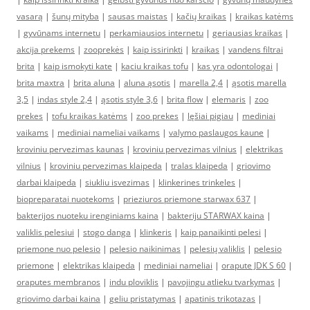
vasarą
|
šunų mityba
|
sausas maistas
|
kačių kraikas
|
kraikas katėms
|
gyvūnams internetu
|
perkamiausios internetu
|
geriausias kraikas
|
akcija prekems
|
zooprekės
|
kaip issirinkti
|
kraikas
|
vandens filtrai
brita
|
kaip ismokyti kate
|
kaciu kraikas tofu
|
kas yra odontologai
|
brita maxtra
|
brita aluna
|
aluna ąsotis
|
marella 2,4
|
ąsotis marella
3,5
|
indas style 2,4
|
ąsotis style 3,6
|
brita flow
|
elemaris
|
zoo
prekes
|
tofu kraikas katėms
|
zoo prekes
|
lęšiai pigiau
|
mediniai
vaikams
|
mediniai nameliai vaikams
|
valymo paslaugos kaune
|
kroviniu pervezimas kaunas
|
kroviniu pervezimas vilnius
|
elektrikas
vilnius
|
kroviniu pervezimas klaipeda
|
tralas klaipeda
|
griovimo
darbai klaipeda
|
siukliu isvezimas
|
klinkerines trinkeles
|
biopreparatai nuotekoms
|
prieziuros priemone starwax 637
|
bakterijos nuoteku irenginiams kaina
|
bakteriju STARWAX kaina
|
valiklis pelesiui
|
stogo danga
|
klinkeris
|
kaip panaikinti pelesi
|
priemone nuo pelesio
|
pelesio naikinimas
|
pelesių valiklis
|
pelesio
priemone
|
elektrikas klaipeda
|
mediniai nameliai
|
orapute JDK S 60
|
oraputes membranos
|
indu ploviklis
|
pavojingu atlieku tvarkymas
|
griovimo darbai kaina
|
geliu pristatymas
|
apatinis trikotazas
|