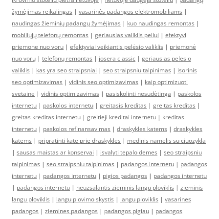
žymėjimas reikalingas
|
vasarinės padangos elektromobiliams
|
naudingas žieminių padangų žymėjimas
|
kuo naudingas remontas
|
mobiliųjų telefonų remontas
|
geriausias valiklis peliui
|
efektyvi
priemone nuo voru
|
efektyviai veikiantis pelėsio valiklis
|
priemonė
nuo vorų
|
telefonų remontas
|
josera classic
|
geriausias pelesio
valiklis
|
kas yra seo straipsniai
|
seo straipsniu talpinimas
|
isorinis
seo optimizavimas
|
vidinis seo optimizavimas
|
kaip optimizuoti
svetaine
|
vidinis optimizavimas
|
pasiskolinti nesudėtinga
|
paskolos
internetu
|
paskolos internetu
|
greitasis kreditas
|
greitas kreditas
|
greitas kreditas internetu
|
greitieji kreditai internetu
|
kreditas
internetu
|
paskolos refinansavimas
|
draskykles katems
|
draskykles
katems
|
pripratinti kate prie draskykles
|
medinis namelis su ciuozykla
|
sausas maistas ar konservai
|
isvalyti tepalo demes
|
seo straipsniu
talpinimas
|
seo straipsniu talpinimas
|
padangos internetu
|
padangos
internetu
|
padangos internetu
|
pigios padangos
|
padangos internetu
|
padangos internetu
|
neuzsalantis zieminis langu ploviklis
|
zieminis
langu ploviklis
|
langu plovimo skystis
|
langu ploviklis
|
vasarines
padangos
|
ziemines padangos
|
padangos pigiau
|
padangos