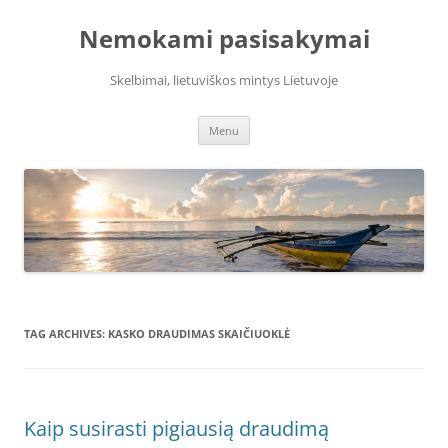
Skip
to
Nemokami pasisakymai
content
Skelbimai, lietuviškos mintys Lietuvoje
Menu
TAG ARCHIVES:
KASKO DRAUDIMAS SKAIČIUOKLĖ
Kaip susirasti pigiausią draudimą