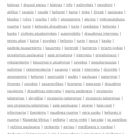
būtinas
|
drausti pigiau
|
būtinas
|
info
|
galimybės
|
nesidomi
|
atšilus
|
saugūs
|
nauda
|
kelionei
|
kaina
|
tinka
|
žinutė
|
paslauga
|
klaidos
|
ryšys
|
svarbu
|
info
|
atostogoms
|
akcijos
|
mikroautobusu
nuoma
|
turto
|
kelionės draudimas
|
turto
|
sveikatos
|
kelionės
|
kasko
|
civilinės atsakomybės
|
automobilio
|
draudimas internetu
|
teisės aktai
|
kaina
|
gyvybės
|
kelionių
|
turto
|
tpvca
|
kasko
|
padeda taupantiems
|
bausmės
|
kontrolė
|
kameros
|
tiriami įvykiai
|
privalomos paslaugos
|
apie privalomą
|
internetu
|
privalomasis
|
vykstantiems
|
klausimai ir atsakymai
|
sąvokos
|
populiariausias
|
požymiai
|
rekomendacija
|
saugoja
|
verta
|
internetu
|
išsirinkti
|
atostogoms
|
kelionei
|
pasiruošti
|
padės
|
paslauga
|
patarimai
|
žmonės
|
sąvokos
|
savanoriškas
|
brangios
|
paprasta
|
draudimo
naujienos
|
draudimas internetu
|
pigios padangos
|
straipsnių
talpinimas
|
skrydžiai
|
straipsnių talpinimas
|
straipsnių talpinimas
|
seo straipsniu talpinimas
|
apie paslaugas
|
atvejai
|
kaip rasti
|
informacija
|
šventėms
|
naudinga nuoma
|
nėra sunku
|
kelionės ir
nuoma
|
Klaipėda-Vilnius
|
gelbėja
|
verta rinkti
|
barzdai
|
pc paieškos
|
vežimo paslaugos
|
renkantis
|
geriau
|
medžiagos ir įrankiai
|
darbams
|
liejimo kaina
|
visi
|
nenaudinga
|
privalumai
|
skelbimai
|