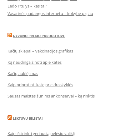
Ledo ritulys – kas tai?
Vasarinės padangos internetu – kokybė pigiau
GYVUNU PREKIU PARDUOTUVE
Kačių skiepai – vakcinacijos grafikas
Ką naudinga žinoti apie kates
Kačių auklėjimas
Kaip pripratinti katę prie draskyklės
Sausas maistas šunims ar konservai – ką rinktis
LEKTUVU BILIETAI
Kaip išsirinkti geriausią pelėsio valiklį