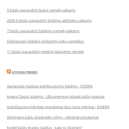
5 būdų panaudoti lauko namelį vaikams
2026 6 būdų panaudoti žaidimų aikšteles vaikams
7 būdų panaudoti žaidimų namelį vaikams
Dažniausios klaidos renkantis vaikų namelius
11 būdų panaudoti medinę laipiojimo sienelę
GYVUNU PREKES
Geriausias maistas sterilizuotoms katėms - JOSERA
Josera Classic katėms - Ulta premium klasės kačių maistas
Aukščiausios kokybės standartas Jūsų šuns mitybai - JOSERA
Skirtingos kačių draskyklių rūšys – skirtingi privalumai
Kodėl katės drasko baldus - kaip to išvengti?