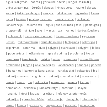
pigus išlaikymas
|
patirtis
|
geriau nei šiferis
|
lengva išsirinkti
|
unikalus gaminys
|
čerpės
|
dangos
|
rinktis verta
|
kaune
|
darbas
kaune
|
keitėsi paslaugos
|
toks yra
|
taksi kaune
|
pigiausias
|
kaune
pigus
|
ką siūlo
|
paslaugos kaune
|
mažoji sostinė
|
išsikviesti
|
konkurencija
|
ieškome taxi
|
pigus
|
susisiekimas
|
taksi
|
paslaugos
|
programėlė
|
vilniuje
|
taksi
|
vilnius
|
taxi
|
kainos
|
darbas švedijoje
|
subconit.lt
|
transporto priemonių
|
kasko draudimas
|
rygos oro
uostas
|
mikroautobusu
|
dantu balinimas
|
biologinės
|
bakterijos
|
talpinimas
|
patarimai
|
siūlo
|
sąlygos
|
svarbiausi
|
palyginti
|
laikas
|
populiariausi
|
ieškantiems
|
apie draudimą
|
problema
|
kvapai
|
nepatinka
|
kanalizacija
|
naikina
|
kaina
|
priemonės
|
sprendžiamos
problemos
|
blogas
|
apie bakterijas
|
kanalizacijai
|
situacija
|
padeda
|
bakterijos
|
bakterijos kanalizacijai
|
kanalizacijai
|
bakterijos
|
bio
|
bakterijos valymo įrenginiams
|
bakterijos kanalizacijai
|
nuotekoms
|
nauda
|
švara
|
bio
|
bakterijos
|
renkamės
|
kvapas
|
kvapas
|
nemalonus
|
ar kenkia
|
kaip atsikratyti
|
patarimai
|
kokybė
|
įrenginiai
|
tipai
|
kvapas
|
priežiūrai
|
efektyvios priemonės
|
bakterijos
|
sprendimo būdai
|
informacija
|
biologiniai
|
informacija
|
namui
|
kainos
|
priežastys
|
daugiau info
|
požymiai
|
pasiūlymai
|