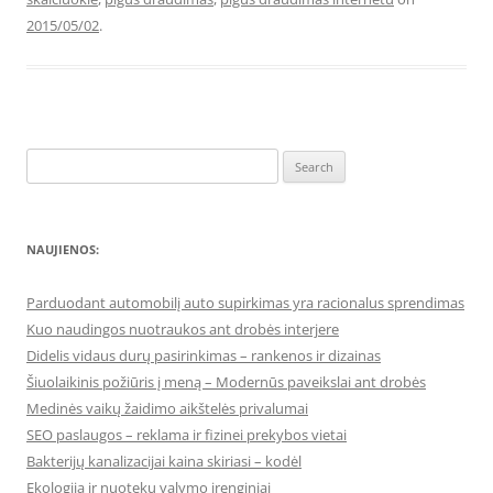
2015/05/02
.
Search
for:
NAUJIENOS:
Parduodant automobilį auto supirkimas yra racionalus sprendimas
Kuo naudingos nuotraukos ant drobės interjere
Didelis vidaus durų pasirinkimas – rankenos ir dizainas
Šiuolaikinis požiūris į meną – Modernūs paveikslai ant drobės
Medinės vaikų žaidimo aikštelės privalumai
SEO paslaugos – reklama ir fizinei prekybos vietai
Bakterijų kanalizacijai kaina skiriasi – kodėl
Ekologija ir nuotekų valymo įrenginiai