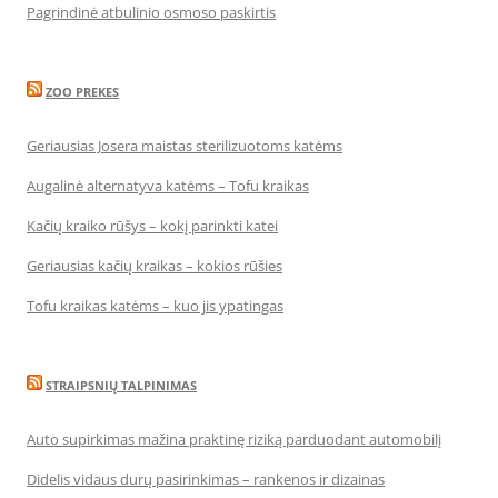
Pagrindinė atbulinio osmoso paskirtis
ZOO PREKES
Geriausias Josera maistas sterilizuotoms katėms
Augalinė alternatyva katėms – Tofu kraikas
Kačių kraiko rūšys – kokį parinkti katei
Geriausias kačių kraikas – kokios rūšies
Tofu kraikas katėms – kuo jis ypatingas
STRAIPSNIŲ TALPINIMAS
Auto supirkimas mažina praktinę riziką parduodant automobilį
Didelis vidaus durų pasirinkimas – rankenos ir dizainas