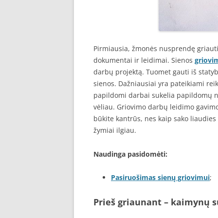
Pirmiausia, žmonės nusprendę griauti l
dokumentai ir leidimai. Sienos
griovi
darbų projektą. Tuomet gauti iš staty
sienos. Dažniausiai yra pateikiami rei
papildomi darbai sukelia papildomų ne
vėliau. Griovimo darbų leidimo gavimo t
būkite kantrūs, nes kaip sako liaudies 
žymiai ilgiau.
Naudinga pasidomėti:
Pasiruošimas sienų griovimui
;
Prieš griaunant – kaimynų 