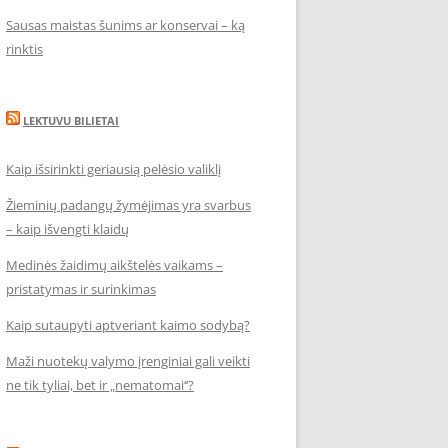
Sausas maistas šunims ar konservai – ką
rinktis
LEKTUVU BILIETAI
Kaip išsirinkti geriausią pelėsio valiklį
Žieminių padangų žymėjimas yra svarbus
– kaip išvengti klaidų
Medinės žaidimų aikštelės vaikams –
pristatymas ir surinkimas
Kaip sutaupyti aptveriant kaimo sodybą?
Maži nuotekų valymo įrenginiai gali veikti
ne tik tyliai, bet ir „nematomai‘‘?