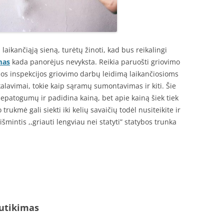
aikančiąją sieną, turėtų žinoti, kad bus reikalingi
mas
kada panorėjus nevyksta. Reikia paruošti griovimo
bos inspekcijos griovimo darbų leidimą laikančiosioms
kalavimai, tokie kaip sąramų sumontavimas ir kiti. Šie
patogumų ir padidina kainą, bet apie kainą šiek tiek
rukmė gali siekti iki kelių savaičių todėl nusiteikite ir
išmintis ,,griauti lengviau nei statyti” statybos trunka
sutikimas