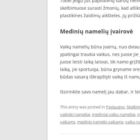
Todėl jeigu Jūs papildomų darbų nemėg
skelbimuose surasti žmonių, kad atliks
plastikines žaidimų aikšteles. Jų prižiū
Medinių namelių įvairovė
Vaikų namelių būna įvairių, nuo dviauk
ypatingai traukia vaikus, nes juose jie 
juose leisti laiką laisvai, tik namo gr
laiką, jie sportuoja, būna gryname ore
būdas vasarą iškrapštyti vaiką iš nam
Išsirinkite savo namelį jau dabar, ir l
This entry was posted in
Paslaugos
,
Skelbi
vaikiski nameliai
,
mediniai vaiku nameliai
,
m
vaikams
,
medinis namelis vaikams
,
vaiku n