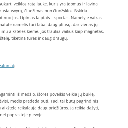
sukurti veiklos ratą lauke, kuris yra įdomus ir lavina
pusiausvyrą, čiuožimas nuo čiuožyklos išskiria
nt nuo jos. Lipimas laiptais – sportas. Namelyje vaikas
 matote namelis turi labai daug pliusų, dar vienas jų
dimu aikšteles kieme, jos traukia vaikus kaip magnetas.
kštelę, tikėtina turės ir daug draugų.
ivalumai
;
aminti iš medžio, išores poveikis veikia jų būklę.
isi, medis pradeda pūti. Tad, tai būtų pagrindinis
ikštelę reikalauja daug priežiūros. Ją reikia dažyti,
 nei paprastoje pievoje.