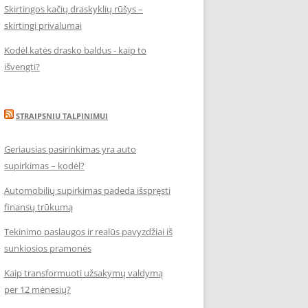
Skirtingos kačių draskyklių rūšys –
skirtingi privalumai
Kodėl katės drasko baldus - kaip to
išvengti?
STRAIPSNIU TALPINIMUI
Geriausias pasirinkimas yra auto
supirkimas – kodėl?
Automobilių supirkimas padeda išspręsti
finansų trūkumą
Tekinimo paslaugos ir realūs pavyzdžiai iš
sunkiosios pramonės
Kaip transformuoti užsakymų valdymą
per 12 mėnesių?