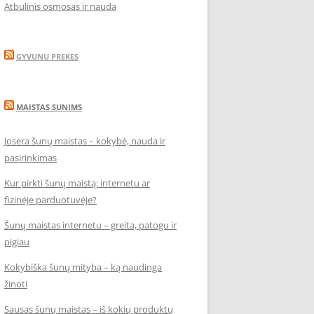
Atbulinis osmosas ir nauda
GYVUNU PREKES
MAISTAS SUNIMS
Josera šunų maistas – kokybė, nauda ir
pasirinkimas
Kur pirkti šunų maistą: internetu ar
fizinėje parduotuvėje?
Šunų maistas internetu – greita, patogu ir
pigiau
Kokybiška šunų mityba – ką naudinga
žinoti
Sausas šunų maistas – iš kokių produktų