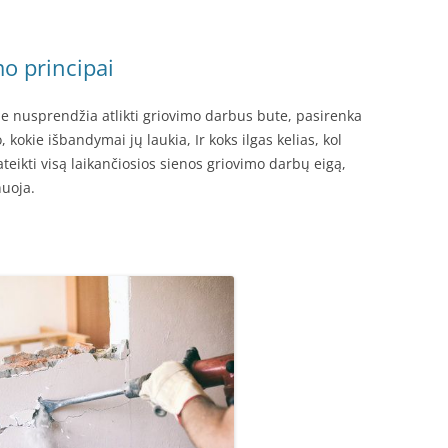
mo principai
rie nusprendžia atlikti griovimo darbus bute, pasirenka
, kokie išbandymai jų laukia, Ir koks ilgas kelias, kol
eikti visą laikančiosios sienos griovimo darbų eigą,
nuoja.