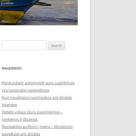
Search
for:
NAUJIENOS:
Parduodant automobilį auto supirkimas
yra racionalus sprendimas
Kuo naudingos nuotraukos ant drobės
interjere
Didelis vidaus durų pasirinkimas –
rankenos ir dizainas
Šiuolaikinis požiūris į meną – Modernūs
paveikslai ant drobės