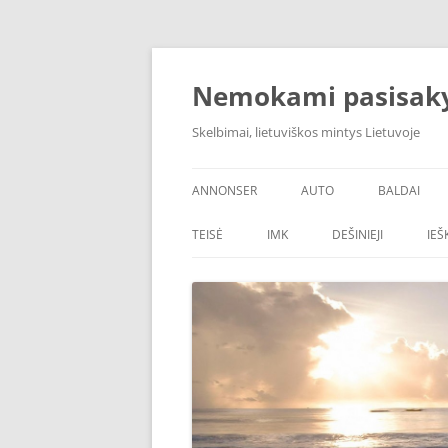
Skip
to
content
Nemokami pasisak
Skelbimai, lietuviškos mintys Lietuvoje
ANNONSER
AUTO
BALDAI
TEISĖ
IMK
DEŠINIEJI
IE