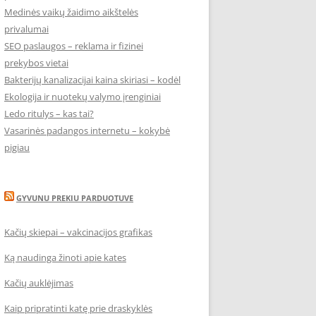
Medinės vaikų žaidimo aikštelės
privalumai
SEO paslaugos – reklama ir fizinei
prekybos vietai
Bakterijų kanalizacijai kaina skiriasi – kodėl
Ekologija ir nuotekų valymo įrenginiai
Ledo ritulys – kas tai?
Vasarinės padangos internetu – kokybė
pigiau
GYVUNU PREKIU PARDUOTUVE
Kačių skiepai – vakcinacijos grafikas
Ką naudinga žinoti apie kates
Kačių auklėjimas
Kaip pripratinti katę prie draskyklės