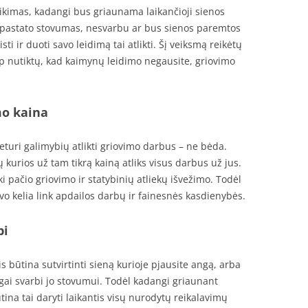
ikimas, kadangi bus griaunama laikančioji sienos
 pastato stovumas, nesvarbu ar bus sienos paremtos
sti ir duoti savo leidimą tai atlikti. Šį veiksmą reikėtų
taip nutiktų, kad kaimynų leidimo negausite, griovimo
mo kaina
neturi galimybių atlikti griovimo darbus – ne bėda.
kurios už tam tikrą kainą atliks visus darbus už jus.
ki pačio griovimo ir statybinių atliekų išvežimo. Todėl
o kelia link apdailos darbų ir fainesnės kasdienybės.
bi
 būtina sutvirtinti sieną kurioje pjausite angą, arba
ngai svarbi jo stovumui. Todėl kadangi griaunant
ina tai daryti laikantis visų nurodytų reikalavimų