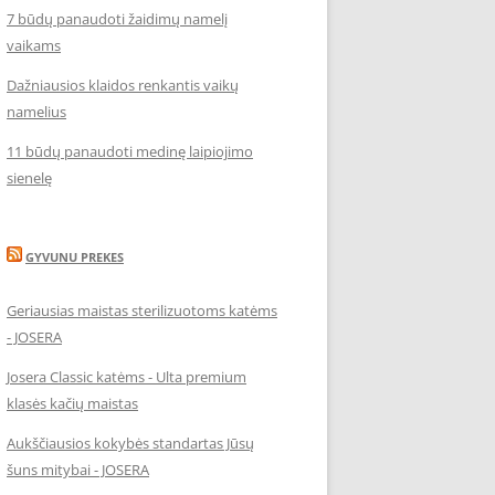
7 būdų panaudoti žaidimų namelį
vaikams
Dažniausios klaidos renkantis vaikų
namelius
11 būdų panaudoti medinę laipiojimo
sienelę
GYVUNU PREKES
Geriausias maistas sterilizuotoms katėms
- JOSERA
Josera Classic katėms - Ulta premium
klasės kačių maistas
Aukščiausios kokybės standartas Jūsų
šuns mitybai - JOSERA