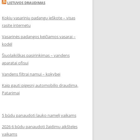
LIETUVOS DRAUDIMAS
Kokių vasarinių padangų ieškote – visas
rasite internetu
Vasarinės padangos keičiamos vasarai –
kodėl
Šiuolaikiškas pasirinkimas – vandens
aparatai ofisui
Vandens filtrai namui – kokybei
Kaip gauti pigesnį automobilio draudimą.
Patarimai
5 būdų panaudoti lauko namelį vaikams
2026 6 būdų panaudoti žaidimų aikšteles
vaikams