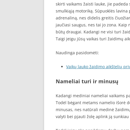
skirti vaikams žaisti lauke, jie padeda 
smulkiąją motoriką. Sūpuoklės lavina 
adrenaliną, nes didelis greitis čiuožia
jaučiasi saugus, nes tai jo zona. Kaip
būtų draugai. Kadangi ne visi turi žai
Taigi jeigu jūsų vaikas turi žaidimų ai
Naudinga pasidomėti:
Vaikų lauko žaidimo aikštelių pr
Nameliai turi ir minusų
Kadangi mediniai nameliai vaikams pag
Todėl bėgant metams namelio išorė dėv
minusas, nes natūrali medinė žaidimų a
valyti bei pjauti žolę aplink ją sunkiau