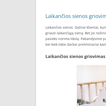
Laikančios sienos griovi
Laikančios sienos. Dažnai klientai, ku
griauti laikančiąją sieną. Bet jie nežino
pasieks norima tikslą. Pabandysime pat
bei kiek tokie darbai preliminariai kai
Laikančios sienos griovimas