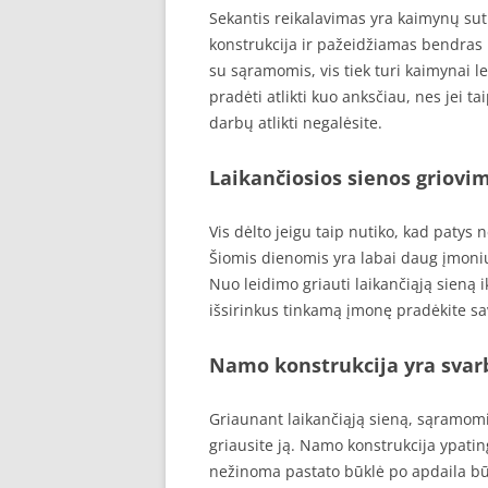
Sekantis reikalavimas yra kaimynų sut
konstrukcija ir pažeidžiamas bendras
su sąramomis, vis tiek turi kaimynai lei
pradėti atlikti kuo anksčiau, nes jei 
darbų atlikti negalėsite.
Laikančiosios sienos griovi
Vis dėlto jeigu taip nutiko, kad patys 
Šiomis dienomis yra labai daug įmonių 
Nuo leidimo griauti laikančiąją sieną i
išsirinkus tinkamą įmonę pradėkite sav
Namo konstrukcija yra svar
Griaunant laikančiąją sieną, sąramomis
griausite ją. Namo konstrukcija ypati
nežinoma pastato būklė po apdaila būt