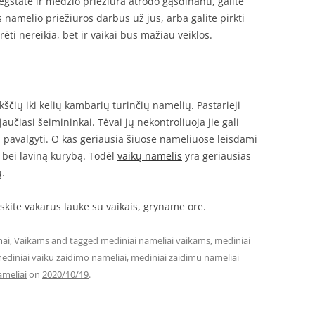
state ir medžio priežiūra atrodo gąsdinanti, galite
 namelio priežiūros darbus už jus, arba galite pirkti
rėti nereikia, bet ir vaikai bus mažiau veiklos.
ščių iki kelių kambarių turinčių namelių. Pastarieji
jaučiasi šeimininkai. Tėvai jų nekontroliuoja jie gali
įžti pavalgyti. O kas geriausia šiuose nameliuose leisdami
 bei laviną kūrybą. Todėl
vaikų namelis
yra geriausias
ų.
eiskite vakarus lauke su vaikais, gryname ore.
mai
,
Vaikams
and tagged
mediniai nameliai vaikams
,
mediniai
ediniai vaiku zaidimo nameliai
,
mediniai zaidimu nameliai
ameliai
on
2020/10/19
.