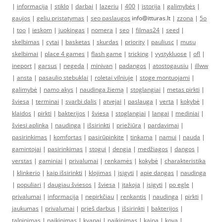
|
informacija
|
stiklo
|
darbai
|
lazeriu
|
400
|
istorija
|
galimybės
|
gaujos
|
geliu pristatymas
|
seo paslaugos
info@itturas.lt |
zzona
|
5o
|
too
|
ieskom
|
juokingas
|
nomera
|
seo
|
filmas24
|
seed
|
skelbimas
|
cytai
|
basketas
|
skurdas
|
priority
|
pauliusc
|
musu
skelbimai
|
place 4 games
|
flash game
|
tricking
|
vystykluose
|
ofl
|
ineport
|
garsus
|
negeda
|
minivan
|
padangos
|
atostogausiu
|
illww
|
ansta
|
pasaulio stebuklai
|
roletai vilniuje
|
stoge montuojami
|
galimybė
|
namo akys
|
naudinga žiemą
|
stoglangiai
|
metas pirkti
|
šviesa
|
terminai
|
svarbi dalis
|
atvejai
|
paslauga
|
verta
|
kokybė
|
klaidos
|
pirkti
|
bakterijos
|
šviesa
|
stoglangiai
|
langai
|
mediniai
|
šviesi aplinka
|
naudinga
|
išsirinkti
|
priežiūra
|
pardavimai
|
pasirinkimas
|
komfortas
|
pasirūpinkite
|
tinkama
|
namui
|
nauda
|
gamintojai
|
pasirinkimas
|
stogui
|
dengia
|
medžiagos
|
dangos
|
verstas
|
gaminiai
|
privalumai
|
renkamės
|
kokybė
|
charakteristika
|
klinkerio
|
kaip išsirinkti
|
klojimas
|
įsigyti
|
apie dangas
|
naudinga
|
populiari
|
daugiau šviesos
|
šviesa
|
įtakoja
|
įsigyti
|
po egle
|
privalumai
|
informacija
|
nepirkčiau
|
renkantis
|
naudinga
|
pirkti
|
jaukumas
|
privalumai
|
prieš darbus
|
išsirinkti
|
bakterijos
|
talpinimas
|
naikinimas
|
kvapai
|
naikinimas
|
kaina
|
kova
|