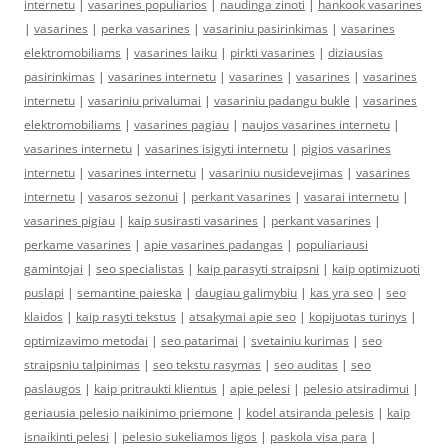
internetu
|
vasarines populiarios
|
naudinga zinoti
|
hankook vasarines
|
vasarines
|
perka vasarines
|
vasariniu pasirinkimas
|
vasarines
elektromobiliams
|
vasarines laiku
|
pirkti vasarines
|
diziausias
pasirinkimas
|
vasarines internetu
|
vasarines
|
vasarines
|
vasarines
internetu
|
vasariniu privalumai
|
vasariniu padangu bukle
|
vasarines
elektromobiliams
|
vasarines pagiau
|
naujos vasarines internetu
|
vasarines internetu
|
vasarines isigyti internetu
|
pigios vasarines
internetu
|
vasarines internetu
|
vasariniu nusidevejimas
|
vasarines
internetu
|
vasaros sezonui
|
perkant vasarines
|
vasarai internetu
|
vasarines pigiau
|
kaip susirasti vasarines
|
perkant vasarines
|
perkame vasarines
|
apie vasarines padangas
|
populiariausi
gamintojai
|
seo specialistas
|
kaip parasyti straipsni
|
kaip optimizuoti
puslapi
|
semantine paieska
|
daugiau galimybiu
|
kas yra seo
|
seo
klaidos
|
kaip rasyti tekstus
|
atsakymai apie seo
|
kopijuotas turinys
|
optimizavimo metodai
|
seo patarimai
|
svetainiu kurimas
|
seo
straipsniu talpinimas
|
seo tekstu rasymas
|
seo auditas
|
seo
paslaugos
|
kaip pritraukti klientus
|
apie pelesi
|
pelesio atsiradimui
|
geriausia pelesio naikinimo priemone
|
kodel atsiranda pelesis
|
kaip
isnaikinti pelesi
|
pelesio sukeliamos ligos
|
paskola visa para
|