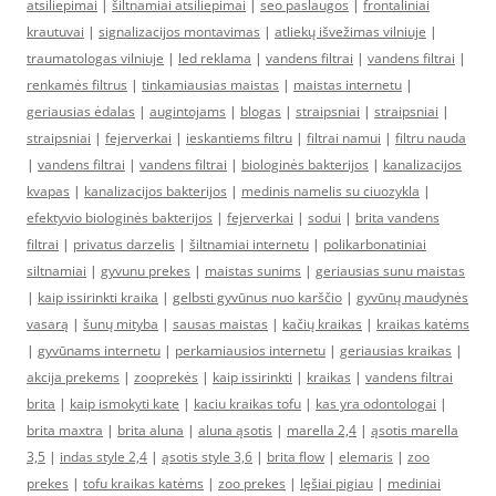
atsiliepimai
|
šiltnamiai atsiliepimai
|
seo paslaugos
|
frontaliniai
krautuvai
|
signalizacijos montavimas
|
atliekų išvežimas vilniuje
|
traumatologas vilniuje
|
led reklama
|
vandens filtrai
|
vandens filtrai
|
renkamės filtrus
|
tinkamiausias maistas
|
maistas internetu
|
geriausias ėdalas
|
augintojams
|
blogas
|
straipsniai
|
straipsniai
|
straipsniai
|
fejerverkai
|
ieskantiems filtru
|
filtrai namui
|
filtru nauda
|
vandens filtrai
|
vandens filtrai
|
biologinės bakterijos
|
kanalizacijos
kvapas
|
kanalizacijos bakterijos
|
medinis namelis su ciuozykla
|
efektyvio biologinės bakterijos
|
fejerverkai
|
sodui
|
brita vandens
filtrai
|
privatus darzelis
|
šiltnamiai internetu
|
polikarbonatiniai
siltnamiai
|
gyvunu prekes
|
maistas sunims
|
geriausias sunu maistas
|
kaip issirinkti kraika
|
gelbsti gyvūnus nuo karščio
|
gyvūnų maudynės
vasarą
|
šunų mityba
|
sausas maistas
|
kačių kraikas
|
kraikas katėms
|
gyvūnams internetu
|
perkamiausios internetu
|
geriausias kraikas
|
akcija prekems
|
zooprekės
|
kaip issirinkti
|
kraikas
|
vandens filtrai
brita
|
kaip ismokyti kate
|
kaciu kraikas tofu
|
kas yra odontologai
|
brita maxtra
|
brita aluna
|
aluna ąsotis
|
marella 2,4
|
ąsotis marella
3,5
|
indas style 2,4
|
ąsotis style 3,6
|
brita flow
|
elemaris
|
zoo
prekes
|
tofu kraikas katėms
|
zoo prekes
|
lęšiai pigiau
|
mediniai