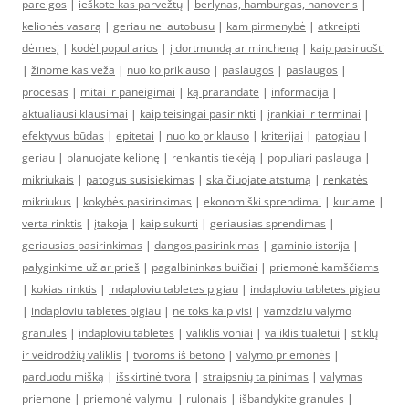
pareigos
|
ieškote kas parvežtų
|
berlynas, hamburgas, hanoveris
|
kelionės vasarą
|
geriau nei autobusu
|
kam pirmenybė
|
atkreipti
dėmesį
|
kodėl populiarios
|
į dortmundą ar mincheną
|
kaip pasiruošti
|
žinome kas veža
|
nuo ko priklauso
|
paslaugos
|
paslaugos
|
procesas
|
mitai ir paneigimai
|
ką prarandate
|
informacija
|
aktualiausi klausimai
|
kaip teisingai pasirinkti
|
įrankiai ir terminai
|
efektyvus būdas
|
epitetai
|
nuo ko priklauso
|
kriterijai
|
patogiau
|
geriau
|
planuojate kelionę
|
renkantis tiekėją
|
populiari paslauga
|
mikriukais
|
patogus susisiekimas
|
skaičiuojate atstumą
|
renkatės
mikriukus
|
kokybės pasirinkimas
|
ekonomiški sprendimai
|
kuriame
|
verta rinktis
|
įtakoja
|
kaip sukurti
|
geriausias sprendimas
|
geriausias pasirinkimas
|
dangos pasirinkimas
|
gaminio istorija
|
palyginkime už ar prieš
|
pagalbininkas buičiai
|
priemonė kamščiams
|
kokias rinktis
|
indaploviu tabletes pigiau
|
indaploviu tabletes pigiau
|
indaploviu tabletes pigiau
|
ne toks kaip visi
|
vamzdziu valymo
granules
|
indaploviu tabletes
|
valiklis voniai
|
valiklis tualetui
|
stiklų
ir veidrodžių valiklis
|
tvoroms iš betono
|
valymo priemonės
|
parduodu mišką
|
išskirtinė tvora
|
straipsnių talpinimas
|
valymas
priemone
|
priemonė valymui
|
rulonais
|
išbandykite granules
|