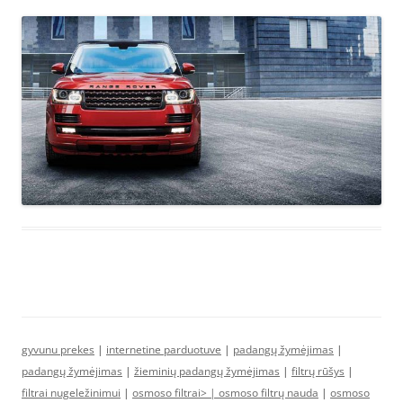
gyvunu prekes
|
internetine parduotuve
|
padangų žymėjimas
|
padangų žymėjimas
|
žieminių padangų žymėjimas
|
filtrų rūšys
|
filtrai nugeležinimui
|
osmoso filtrai> |
osmoso filtrų nauda
|
osmoso