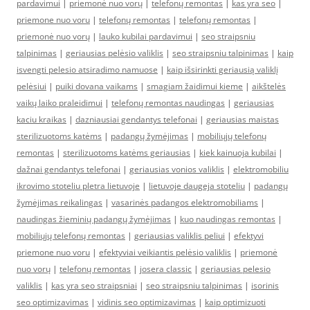
pardavimui
|
priemonė nuo vorų
|
telefonų remontas
|
kas yra seo
|
priemone nuo voru
|
telefonų remontas
|
telefonų remontas
|
priemonė nuo vorų
|
lauko kubilai pardavimui
|
seo straipsniu
talpinimas
|
geriausias pelėsio valiklis
|
seo straipsniu talpinimas
|
kaip
isvengti pelesio atsiradimo namuose
|
kaip išsirinkti geriausią valiklį
pelėsiui
|
puiki dovana vaikams
|
smagiam žaidimui kieme
|
aikštelės
vaikų laiko praleidimui
|
telefonų remontas naudingas
|
geriausias
kaciu kraikas
|
dazniausiai gendantys telefonai
|
geriausias maistas
sterilizuotoms katėms
|
padangų žymėjimas
|
mobiliųjų telefonų
remontas
|
sterilizuotoms katėms geriausias
|
kiek kainuoja kubilai
|
dažnai gendantys telefonai
|
geriausias vonios valiklis
|
elektromobiliu
ikrovimo stoteliu pletra lietuvoje
|
lietuvoje daugeja stoteliu
|
padangų
žymėjimas reikalingas
|
vasarinės padangos elektromobiliams
|
naudingas žieminių padangų žymėjimas
|
kuo naudingas remontas
|
mobiliųjų telefonų remontas
|
geriausias valiklis peliui
|
efektyvi
priemone nuo voru
|
efektyviai veikiantis pelėsio valiklis
|
priemonė
nuo vorų
|
telefonų remontas
|
josera classic
|
geriausias pelesio
valiklis
|
kas yra seo straipsniai
|
seo straipsniu talpinimas
|
isorinis
seo optimizavimas
|
vidinis seo optimizavimas
|
kaip optimizuoti