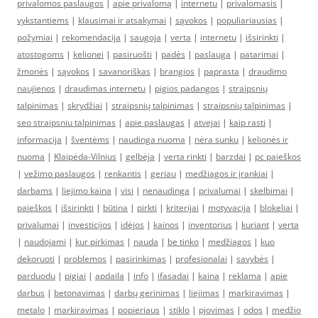
privalomos paslaugos
|
apie privalomą
|
internetu
|
privalomasis
|
vykstantiems
|
klausimai ir atsakymai
|
sąvokos
|
populiariausias
|
požymiai
|
rekomendacija
|
saugoja
|
verta
|
internetu
|
išsirinkti
|
atostogoms
|
kelionei
|
pasiruošti
|
padės
|
paslauga
|
patarimai
|
žmonės
|
sąvokos
|
savanoriškas
|
brangios
|
paprasta
|
draudimo
naujienos
|
draudimas internetu
|
pigios padangos
|
straipsnių
talpinimas
|
skrydžiai
|
straipsnių talpinimas
|
straipsnių talpinimas
|
seo straipsniu talpinimas
|
apie paslaugas
|
atvejai
|
kaip rasti
|
informacija
|
šventėms
|
naudinga nuoma
|
nėra sunku
|
kelionės ir
nuoma
|
Klaipėda-Vilnius
|
gelbėja
|
verta rinkti
|
barzdai
|
pc paieškos
|
vežimo paslaugos
|
renkantis
|
geriau
|
medžiagos ir įrankiai
|
darbams
|
liejimo kaina
|
visi
|
nenaudinga
|
privalumai
|
skelbimai
|
paieškos
|
išsirinkti
|
būtina
|
pirkti
|
kriterijai
|
motyvacija
|
blokeliai
|
privalumai
|
investicijos
|
idėjos
|
kainos
|
inventorius
|
kuriant
|
verta
|
naudojami
|
kur pirkimas
|
nauda
|
be tinko
|
medžiagos
|
kuo
dekoruoti
|
problemos
|
pasirinkimas
|
profesionalai
|
savybės
|
parduodu
|
pigiai
|
apdaila
|
info
|
ifasadai
|
kaina
|
reklama
|
apie
darbus
|
betonavimas
|
darbų gerinimas
|
liejimas
|
markiravimas
|
metalo
|
markiravimas
|
popieriaus
|
stiklo
|
pjovimas
|
odos
|
medžio