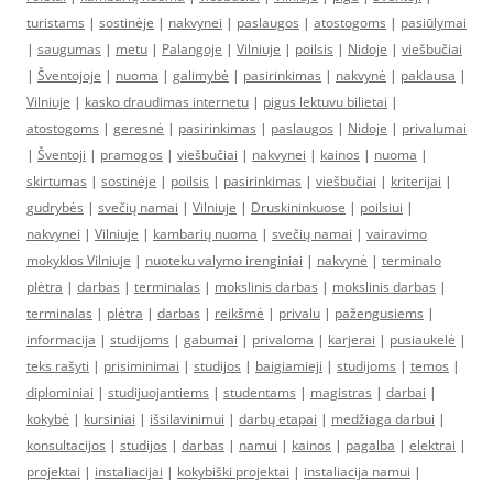
turistams
|
sostinėje
|
nakvynei
|
paslaugos
|
atostogoms
|
pasiūlymai
|
saugumas
|
metu
|
Palangoje
|
Vilniuje
|
poilsis
|
Nidoje
|
viešbučiai
|
Šventojoje
|
nuoma
|
galimybė
|
pasirinkimas
|
nakvynė
|
paklausa
|
Vilniuje
|
kasko draudimas internetu
|
pigus lektuvu bilietai
|
atostogoms
|
geresnė
|
pasirinkimas
|
paslaugos
|
Nidoje
|
privalumai
|
Šventoji
|
pramogos
|
viešbučiai
|
nakvynei
|
kainos
|
nuoma
|
skirtumas
|
sostinėje
|
poilsis
|
pasirinkimas
|
viešbučiai
|
kriterijai
|
gudrybės
|
svečių namai
|
Vilniuje
|
Druskininkuose
|
poilsiui
|
nakvynei
|
Vilniuje
|
kambarių nuoma
|
svečių namai
|
vairavimo
mokyklos Vilniuje
|
nuoteku valymo irenginiai
|
nakvynė
|
terminalo
plėtra
|
darbas
|
terminalas
|
mokslinis darbas
|
mokslinis darbas
|
terminalas
|
plėtra
|
darbas
|
reikšmė
|
privalu
|
pažengusiems
|
informacija
|
studijoms
|
gabumai
|
privaloma
|
karjerai
|
pusiaukelė
|
teks rašyti
|
prisiminimai
|
studijos
|
baigiamieji
|
studijoms
|
temos
|
diplominiai
|
studijuojantiems
|
studentams
|
magistras
|
darbai
|
kokybė
|
kursiniai
|
išsilavinimui
|
darbų etapai
|
medžiaga darbui
|
konsultacijos
|
studijos
|
darbas
|
namui
|
kainos
|
pagalba
|
elektrai
|
projektai
|
instaliacijai
|
kokybiški projektai
|
instaliacija namui
|