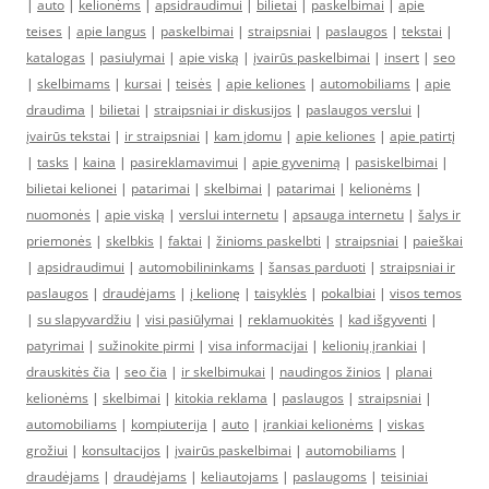
|
auto
|
kelionėms
|
apsidraudimui
|
bilietai
|
paskelbimai
|
apie
teises
|
apie langus
|
paskelbimai
|
straipsniai
|
paslaugos
|
tekstai
|
katalogas
|
pasiulymai
|
apie viską
|
įvairūs paskelbimai
|
insert
|
seo
|
skelbimams
|
kursai
|
teisės
|
apie keliones
|
automobiliams
|
apie
draudima
|
bilietai
|
straipsniai ir diskusijos
|
paslaugos verslui
|
įvairūs tekstai
|
ir straipsniai
|
kam įdomu
|
apie keliones
|
apie patirtį
|
tasks
|
kaina
|
pasireklamavimui
|
apie gyvenimą
|
pasiskelbimai
|
bilietai kelionei
|
patarimai
|
skelbimai
|
patarimai
|
kelionėms
|
nuomonės
|
apie viską
|
verslui internetu
|
apsauga internetu
|
šalys ir
priemonės
|
skelbkis
|
faktai
|
žinioms paskelbti
|
straipsniai
|
paieškai
|
apsidraudimui
|
automobilininkams
|
šansas parduoti
|
straipsniai ir
paslaugos
|
draudėjams
|
į kelionę
|
taisyklės
|
pokalbiai
|
visos temos
|
su slapyvardžiu
|
visi pasiūlymai
|
reklamuokitės
|
kad išgyventi
|
patyrimai
|
sužinokite pirmi
|
visa informacijai
|
kelionių įrankiai
|
drauskitės čia
|
seo čia
|
ir skelbimukai
|
naudingos žinios
|
planai
kelionėms
|
skelbimai
|
kitokia reklama
|
paslaugos
|
straipsniai
|
automobiliams
|
kompiuterija
|
auto
|
įrankiai kelionėms
|
viskas
grožiui
|
konsultacijos
|
įvairūs paskelbimai
|
automobiliams
|
draudėjams
|
draudėjams
|
keliautojams
|
paslaugoms
|
teisiniai