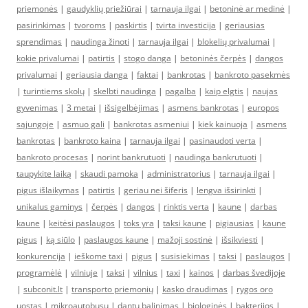
priemonės
|
gaudyklių priežiūrai
|
tarnauja ilgai
|
betoninė ar medinė
|
pasirinkimas
|
tvoroms
|
paskirtis
|
tvirta investicija
|
geriausias
sprendimas
|
naudinga žinoti
|
tarnauja ilgai
|
blokelių privalumai
|
kokie privalumai
|
patirtis
|
stogo danga
|
betoninės čerpės
|
dangos
privalumai
|
geriausia danga
|
faktai
|
bankrotas
|
bankroto pasekmės
|
turintiems skolų
|
skelbti naudinga
|
pagalba
|
kaip elgtis
|
naujas
gyvenimas
|
3 metai
|
išsigelbėjimas
|
asmens bankrotas
|
europos
sąjungoje
|
asmuo gali
|
bankrotas asmeniui
|
kiek kainuoja
|
asmens
bankrotas
|
bankroto kaina
|
tarnauja ilgai
|
pasinaudoti verta
|
bankroto procesas
|
norint bankrutuoti
|
naudinga bankrutuoti
|
taupykite laiką
|
skaudi pamoka
|
administratorius
|
tarnauja ilgai
|
pigus išlaikymas
|
patirtis
|
geriau nei šiferis
|
lengva išsirinkti
|
unikalus gaminys
|
čerpės
|
dangos
|
rinktis verta
|
kaune
|
darbas
kaune
|
keitėsi paslaugos
|
toks yra
|
taksi kaune
|
pigiausias
|
kaune
pigus
|
ką siūlo
|
paslaugos kaune
|
mažoji sostinė
|
išsikviesti
|
konkurencija
|
ieškome taxi
|
pigus
|
susisiekimas
|
taksi
|
paslaugos
|
programėlė
|
vilniuje
|
taksi
|
vilnius
|
taxi
|
kainos
|
darbas švedijoje
|
subconit.lt
|
transporto priemonių
|
kasko draudimas
|
rygos oro
uostas
|
mikroautobusu
|
dantu balinimas
|
biologinės
|
bakterijos
|