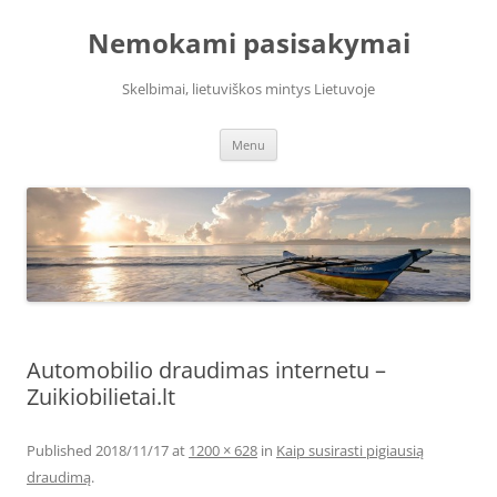
Skip
to
Nemokami pasisakymai
content
Skelbimai, lietuviškos mintys Lietuvoje
Menu
Automobilio draudimas internetu –
Zuikiobilietai.lt
Published
2018/11/17
at
1200 × 628
in
Kaip susirasti pigiausią
draudimą
.