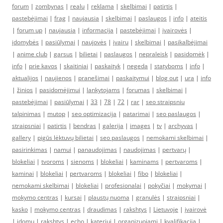
forum
|
zombynas
|
realu
|
reklama
|
skelbimai
|
patirtis
|
pastebėjimai
|
frag
|
naujausia
|
skelbimai
|
paslaugos
|
info
|
ateitis
|
forum up
|
naujausia
|
informacija
|
pastebėjimai
|
įvairovės
|
įdomybės
|
pasiūlymai
|
naujovės
|
įvairu
|
skelbimai
|
pasikalbėjimai
|
anime club
|
garsus
|
bilietai
|
paslaugos
|
nepraleisk
|
pasidomėk
|
info
|
prie kavos
|
skaitiniai
|
paskaityk
|
negeda
|
statyboms
|
info
|
aktualijos
|
naujienos
|
pranešimai
|
paskaitymui
|
blog out
|
ura
|
info
|
žinios
|
pasidomėjimui
|
lankytojams
|
forumas
|
skelbimai
|
pastebėjimai
|
pasiūlymai
|
33
|
78
|
72
|
rar
|
seo straipsniu
talpinimas
|
mutop
|
seo optimizacija
|
patarimai
|
seo paslaugos
|
straipsniai
|
patirtis
|
bendras
|
galerija
|
images
|
tv
|
archyvas
|
gallery
|
pigūs lėktuvų bilietai
|
seo paslaugos
|
nemokami skelbimai
|
pasirinkimas
|
namui
|
panaudojimas
|
naudojimas
|
pertvarų
|
blokeliai
|
tvoroms
|
sienoms
|
blokeliai
|
kaminams
|
pertvaroms
|
kaminai
|
blokeliai
|
pertvaroms
|
blokeliai
|
fibo
|
blokeliai
|
nemokami skelbimai
|
blokeliai
|
profesionalai
|
pokyčiai
|
mokymai
|
mokymo centras
|
kursai
|
plaustų nuoma
|
granulės
|
straipsniai
|
kasko
|
mokymo centras
|
draudimas
|
rakshtys
|
Lietuvoje
|
įvairovė
|
įdomu
|
rakshtys
|
echo
|
kateriui
|
organizuojami
|
kvalifikacija
|