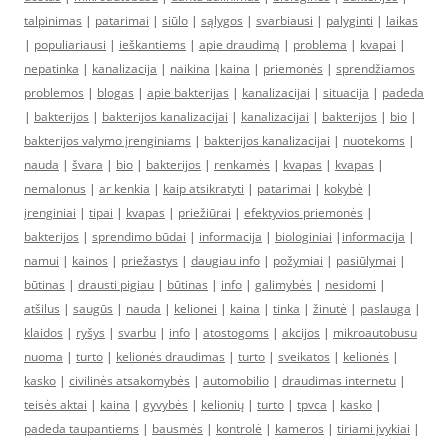
talpinimas
|
patarimai
|
siūlo
|
sąlygos
|
svarbiausi
|
palyginti
|
laikas
|
populiariausi
|
ieškantiems
|
apie draudimą
|
problema
|
kvapai
|
nepatinka
|
kanalizacija
|
naikina
|
kaina
|
priemonės
|
sprendžiamos
problemos
|
blogas
|
apie bakterijas
|
kanalizacijai
|
situacija
|
padeda
|
bakterijos
|
bakterijos kanalizacijai
|
kanalizacijai
|
bakterijos
|
bio
|
bakterijos valymo įrenginiams
|
bakterijos kanalizacijai
|
nuotekoms
|
nauda
|
švara
|
bio
|
bakterijos
|
renkamės
|
kvapas
|
kvapas
|
nemalonus
|
ar kenkia
|
kaip atsikratyti
|
patarimai
|
kokybė
|
įrenginiai
|
tipai
|
kvapas
|
priežiūrai
|
efektyvios priemonės
|
bakterijos
|
sprendimo būdai
|
informacija
|
biologiniai
|
informacija
|
namui
|
kainos
|
priežastys
|
daugiau info
|
požymiai
|
pasiūlymai
|
būtinas
|
drausti pigiau
|
būtinas
|
info
|
galimybės
|
nesidomi
|
atšilus
|
saugūs
|
nauda
|
kelionei
|
kaina
|
tinka
|
žinutė
|
paslauga
|
klaidos
|
ryšys
|
svarbu
|
info
|
atostogoms
|
akcijos
|
mikroautobusu
nuoma
|
turto
|
kelionės draudimas
|
turto
|
sveikatos
|
kelionės
|
kasko
|
civilinės atsakomybės
|
automobilio
|
draudimas internetu
|
teisės aktai
|
kaina
|
gyvybės
|
kelionių
|
turto
|
tpvca
|
kasko
|
padeda taupantiems
|
bausmės
|
kontrolė
|
kameros
|
tiriami įvykiai
|