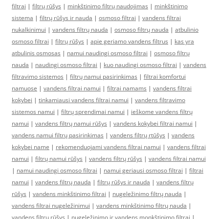
filtrai
|
filtrų rūšys
|
minkštinimo filtrų naudojimas
|
minkštinimo
sistema
|
filtrų rūšys ir nauda
|
osmoso filtrai
|
vandens filtrai
nukalkinimui
|
vandens filtrų nauda
|
osmoso filtrų nauda
|
atbulinio
osmoso filtrai
|
filtrų rūšys
|
apie geriamo vandens filtrus
|
kas yra
atbulinis osmosas
|
namui naudingi osmoso filtrai
|
osmoso filtrų
nauda
|
naudingi osmoso filtrai
|
kuo naudingi osmoso filtrai
|
vandens
filtravimo sistemos
|
filtrų namui pasirinkimas
|
filtrai komfortui
namuose
|
vandens filtrai namui
|
filtrai namams
|
vandens filtrai
kokybei
|
tinkamiausi vandens filtrai namui
|
vandens filtravimo
sistemos namui
|
filtrų sprendimai namui
|
ieškome vandens filtrų
namui
|
vandens filtrų namui rūšys
|
vandens kokybei filtrai namui
|
vandens namui filtrų pasirinkimas
|
vandens filtrų rtūšys
|
vandens
kokybei name
|
rekomenduojami vandens filtrai namui
|
vandens filtrai
namui
|
filtrų namui rūšys
|
vandens filtrų rūšys
|
vandens filtrai namui
|
namui naudingi osmoso filtrai
|
namui geriausi osmoso filtrai
|
filtrai
namui
|
vandens filtrų nauda
|
filtrų rūšys ir nauda
|
vandens filtrų
rūšys
|
vandens minkštinimo filtrai
|
nugeležinimo filtrų nauda
|
vandens filtrai nugeležinimui
|
vandens minkštinimo filtrų nauda
|
vandens filtrų rūšys
|
nugeležinimo ir vandens monkštinimo filtrai
|