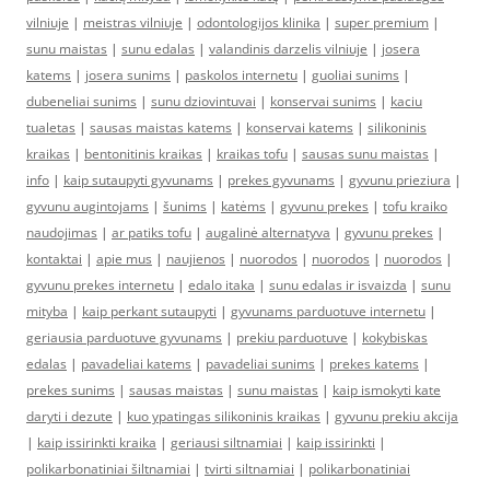
vilniuje
|
meistras vilniuje
|
odontologijos klinika
|
super premium
|
sunu maistas
|
sunu edalas
|
valandinis darzelis vilniuje
|
josera
katems
|
josera sunims
|
paskolos internetu
|
guoliai sunims
|
dubeneliai sunims
|
sunu dziovintuvai
|
konservai sunims
|
kaciu
tualetas
|
sausas maistas katems
|
konservai katems
|
silikoninis
kraikas
|
bentonitinis kraikas
|
kraikas tofu
|
sausas sunu maistas
|
info
|
kaip sutaupyti gyvunams
|
prekes gyvunams
|
gyvunu prieziura
|
gyvunu augintojams
|
šunims
|
katėms
|
gyvunu prekes
|
tofu kraiko
naudojimas
|
ar patiks tofu
|
augalinė alternatyva
|
gyvunu prekes
|
kontaktai
|
apie mus
|
naujienos
|
nuorodos
|
nuorodos
|
nuorodos
|
gyvunu prekes internetu
|
edalo itaka
|
sunu edalas ir isvaizda
|
sunu
mityba
|
kaip perkant sutaupyti
|
gyvunams parduotuve internetu
|
geriausia parduotuve gyvunams
|
prekiu parduotuve
|
kokybiskas
edalas
|
pavadeliai katems
|
pavadeliai sunims
|
prekes katems
|
prekes sunims
|
sausas maistas
|
sunu maistas
|
kaip ismokyti kate
daryti i dezute
|
kuo ypatingas silikoninis kraikas
|
gyvunu prekiu akcija
|
kaip issirinkti kraika
|
geriausi siltnamiai
|
kaip issirinkti
|
polikarbonatiniai šiltnamiai
|
tvirti siltnamiai
|
polikarbonatiniai