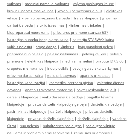
vaikams
|
mediniai nameliai vaikams
|
valymo paslaugos kaune
|
kroviniu pervezimas kaunas
|
kroviniu pervezimas vilnius
|
elektrikas
vilnius
|
kroviniu pervezimas klaipeda
|
tralas klaipeda
|
griovimo
darbai klaipeda
|
siukliu isvezimas
|
klinkerines trinkeles
|
biopreparatai nuotekoms
|
prieziuros priemone starwax 637
|
bakterijos nuoteku irenginiams kaina
|
bakteriju STARWAX kaina
|
valiklis pelesiui
|
stogo danga
|
klinkeris
|
kaip panaikinti pelesi
|
priemone nuo pelesio
|
pelesio naikinimas
|
pelesių valiklis
|
pelesio
priemone
|
elektrikas klaipeda
|
mediniai nameliai
|
orapute JDK S 60
|
oraputes membranos
|
indu ploviklis
|
pavojingu atlieku tvarkymas
|
griovimo darbai kaina
|
geliu pristatymas
|
apatinis trikotazas
|
bakterijos kanalizacijai
|
kosmetika internetu pigiau
|
valentino dienos
dovanos
|
apatinis trikotazas moterims
|
bakterijoskanalizacijai.lt
|
darzelis klaipedoje
|
vaiku darzelis klaipedoje
|
pagalba tėvams
klaipėdoje
|
privatus darželis klaipėdoje gelbėja
|
darželis klaipėdoje
|
pasirinkimas klaipėdoje
|
darželis klaipėdoje
|
privatus darželis
klaipėdoje
|
privatus darželis klaipėdoje
|
darželis klaipėdoje
|
vandens
filtrai
|
nuo pelesio
|
buhalterines paslaugos
|
paslaugos vilniuje
|
naujiems ir probleminiams septikams
|
geriausios priemones
|