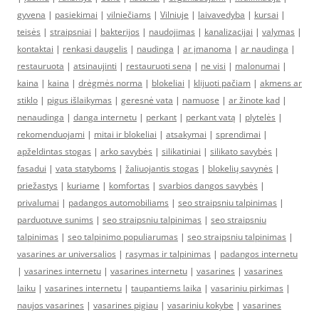
gyvena
|
pasiekimai
|
vilniečiams
|
Vilniuje
|
laivavedyba
|
kursai
|
teisės
|
straipsniai
|
bakterijos
|
naudojimas
|
kanalizacijai
|
valymas
|
kontaktai
|
renkasi daugelis
|
naudinga
|
ar įmanoma
|
ar naudinga
|
restauruota
|
atsinaujinti
|
restauruoti seną
|
ne visi
|
malonumai
|
kaina
|
kaina
|
drėgmės norma
|
blokeliai
|
klijuoti pačiam
|
akmens ar
stiklo
|
pigus išlaikymas
|
geresnė vata
|
namuose
|
ar žinote kad
|
nenaudinga
|
danga internetu
|
perkant
|
perkant vatą
|
plytelės
|
rekomenduojami
|
mitai ir blokeliai
|
atsakymai
|
sprendimai
|
apželdintas stogas
|
arko savybės
|
silikatiniai
|
silikato savybės
|
fasadui
|
vata statyboms
|
žaliuojantis stogas
|
blokelių savynės
|
priežastys
|
kuriame
|
komfortas
|
svarbios dangos savybės
|
privalumai
|
padangos automobiliams
|
seo straipsniu talpinimas
|
parduotuve sunims
|
seo straipsniu talpinimas
|
seo straipsniu
talpinimas
|
seo talpinimo populiarumas
|
seo straipsniu talpinimas
|
vasarines ar universalios
|
rasymas ir talpinimas
|
padangos internetu
|
vasarines internetu
|
vasarines internetu
|
vasarines
|
vasarines
laiku
|
vasarines internetu
|
taupantiems laika
|
vasariniu pirkimas
|
naujos vasarines
|
vasarines pigiau
|
vasariniu kokybe
|
vasarines