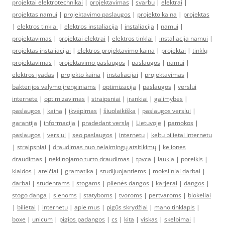
projektai elektrotechnikai
|
projektavimas
|
svarbu
|
elektrai
|
projektas namui
|
projektavimo paslaugos
|
projekto kaina
|
projektas
|
elektros tinklai
|
elektros instaliacija
|
instaliacija
|
namui
|
projektavimas
|
projektai elektrai
|
elektros tinklai
|
instaliacija namui
|
projektas instaliacijai
|
elektros projektavimo kaina
|
projektai
|
tinklų
projektavimas
|
projektavimo paslaugos
|
paslaugos
|
namui
|
elektros įvadas
|
projekto kaina
|
instaliacijai
|
projektavimas
|
bakterijos valymo įrenginiams
|
optimizacija
|
paslaugos
|
verslui
internete
|
optimizavimas
|
straipsniai
|
įrankiai
|
galimybės
|
paslaugos
|
kaina
|
įkvėpimas
|
šiuolaikiška
|
paslaugos verslui
|
garantija
|
informacija
|
pradedant verslą
|
Lietuvoje
|
pamokos
|
paslaugos
|
verslui
|
seo paslaugos
|
internetu
|
keltu bilietai internetu
|
straipsniai
|
draudimas nuo nelaimingų atsitikimų
|
kelionės
draudimas
|
nekilnojamo turto draudimas
|
tpvca
|
laukia
|
poreikis
|
klaidos
|
ateičiai
|
gramatika
|
studijuojantiems
|
moksliniai darbai
|
darbai
|
studentams
|
stogams
|
plienės dangos
|
karjerai
|
dangos
|
stogo danga
|
sienoms
|
statyboms
|
tvoroms
|
pertvaroms
|
blokeliai
|
bilietai
|
internetu
|
apie mus
|
pigūs skrydžiai
|
mano tinklapis
|
boxe
|
unicum
|
pigios padangos
|
cs
|
kita
|
viskas
|
skelbimai
|