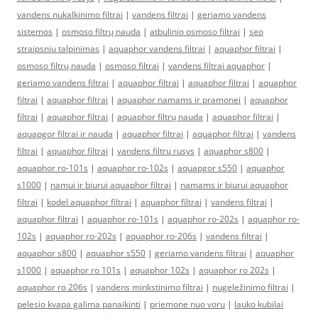
vandens nukalkinimo filtrai
|
vandens filtrai
|
geriamo vandens
sistemos
|
osmoso filtrų nauda
|
atbulinio osmoso filtrai
|
seo
straipsniu talpinimas
|
aquaphor vandens filtrai
|
aquaphor filtrai
|
osmoso filtrų nauda
|
osmoso filtrai
|
vandens filtrai aquaphor
|
geriamo vandens filtrai
|
aquaphor filtrai
|
aquaphor filtrai
|
aquaphor
filtrai
|
aquaphor filtrai
|
aquaphor namams ir pramonei
|
aquaphor
filtrai
|
aquaphor filtrai
|
aquaphor filtrų nauda
|
aquaphor filtrai
|
aquapgor filtrai ir nauda
|
aquaphor filtrai
|
aquaphor filtrai
|
vandens
filtrai
|
aquaphor filtrai
|
vandens filtru rusys
|
aquaphor s800
|
aquaphor ro-101s
|
aquaphor ro-102s
|
aquapgor s550
|
aquaphor
s1000
|
namui ir biurui aquaphor filtrai
|
namams ir biurui aquaphor
filtrai
|
kodel aquaphor filtrai
|
aquaphor filtrai
|
vandens filtrai
|
aquaphor filtrai
|
aquaphor ro-101s
|
aquaphor ro-202s
|
aquaphor ro-
102s
|
aquaphor ro-202s
|
aquaphor ro-206s
|
vandens filtrai
|
aquaphor s800
|
aquaphor s550
|
geriamo vandens filtrai
|
aquaphor
s1000
|
aquaphor ro 101s
|
aquaphor 102s
|
aquaphor ro 202s
|
aquaphor ro 206s
|
vandens minkstinimo filtrai
|
nugeležinimo filtrai
|
pelesio kvapa galima panaikinti
|
priemone nuo voru
|
lauko kubilai