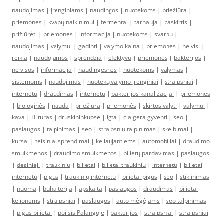
naudojimas
|
įrenginiams
|
naudingos
|
nuotekoms
|
priežiūra
|
priemonės
|
kvapų naikinimui
|
fermentai
|
tarnauja
|
paskirtis
|
prižiūrėti
|
priemonės
|
informacija
|
nuotekoms
|
svarbu
|
naudojimas
|
valymui
|
gadinti
|
valymo kaina
|
priemonės
|
ne visi
|
reikia
|
naudojamos
|
sprendžia
|
efektyvu
|
priemonės
|
bakterijos
|
ne visos
|
informacija
|
naudingesnės
|
nuotekoms
|
valymas
|
sistemoms
|
naudojimas
|
nuotekų valymo įrenginiai
|
straipsniai
|
internetu
|
draudimas
|
internetu
|
bakterijos kanalizacijai
|
priemones
|
biologinės
|
nauda
|
priežiūra
|
priemonės
|
skirtos valyti
|
valymui
|
kava
|
IT turas
|
druskininkuose
|
igta
|
cia gera gyventi
|
seo
|
paslaugos
|
talpinimas
|
seo
|
straipsniu talpinimas
|
skelbimai
|
kursai
|
teisiniai sprendimai
|
keliaujantiems
|
automobiliai
|
draudimo
smulkmenos
|
draudimo smulkmenos
|
bilietų pardavimas
|
paslaugos
|
desinieji
|
traukiniu
|
bilietai
|
bilietai traukiniu
|
internetu
|
bilietai
internetu
|
pigūs
|
traukinių internetu
|
bilietai pigūs
|
seo
|
stiklinimas
|
nuoma
|
buhalterija
|
apskaita
|
paslaugos
|
draudimas
|
bilietai
kelionėms
|
straipsniai
|
paslaugos
|
auto mėgėjams
|
seo talpinimas
|
pigūs bilietai
|
poilsis Palangoje
|
bakterijos
|
straipsniai
|
straipsniai