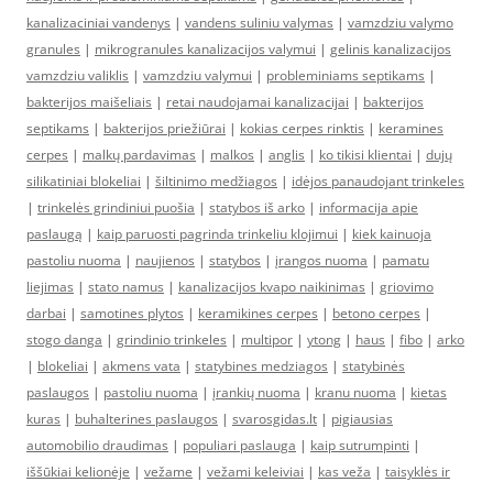
kanalizaciniai vandenys
|
vandens suliniu valymas
|
vamzdziu valymo
granules
|
mikrogranules kanalizacijos valymui
|
gelinis kanalizacijos
vamzdziu valiklis
|
vamzdziu valymui
|
probleminiams septikams
|
bakterijos maišeliais
|
retai naudojamai kanalizacijai
|
bakterijos
septikams
|
bakterijos priežiūrai
|
kokias cerpes rinktis
|
keramines
cerpes
|
malkų pardavimas
|
malkos
|
anglis
|
ko tikisi klientai
|
dujų
silikatiniai blokeliai
|
šiltinimo medžiagos
|
idėjos panaudojant trinkeles
|
trinkelės grindiniui puošia
|
statybos iš arko
|
informacija apie
paslaugą
|
kaip paruosti pagrinda trinkeliu klojimui
|
kiek kainuoja
pastoliu nuoma
|
naujienos
|
statybos
|
įrangos nuoma
|
pamatu
liejimas
|
stato namus
|
kanalizacijos kvapo naikinimas
|
griovimo
darbai
|
samotines plytos
|
keramikines cerpes
|
betono cerpes
|
stogo danga
|
grindinio trinkeles
|
multipor
|
ytong
|
haus
|
fibo
|
arko
|
blokeliai
|
akmens vata
|
statybines medziagos
|
statybinės
paslaugos
|
pastoliu nuoma
|
įrankių nuoma
|
kranu nuoma
|
kietas
kuras
|
buhalterines paslaugos
|
svarosgidas.lt
|
pigiausias
automobilio draudimas
|
populiari paslauga
|
kaip sutrumpinti
|
iššūkiai kelionėje
|
vežame
|
vežami keleiviai
|
kas veža
|
taisyklės ir