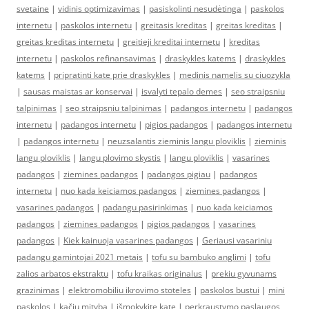
svetaine
|
vidinis optimizavimas
|
pasiskolinti nesudėtinga
|
paskolos
internetu
|
paskolos internetu
|
greitasis kreditas
|
greitas kreditas
|
greitas kreditas internetu
|
greitieji kreditai internetu
|
kreditas
internetu
|
paskolos refinansavimas
|
draskykles katems
|
draskykles
katems
|
pripratinti kate prie draskykles
|
medinis namelis su ciuozykla
|
sausas maistas ar konservai
|
isvalyti tepalo demes
|
seo straipsniu
talpinimas
|
seo straipsniu talpinimas
|
padangos internetu
|
padangos
internetu
|
padangos internetu
|
pigios padangos
|
padangos internetu
|
padangos internetu
|
neuzsalantis zieminis langu ploviklis
|
zieminis
langu ploviklis
|
langu plovimo skystis
|
langu ploviklis
|
vasarines
padangos
|
ziemines padangos
|
padangos pigiau
|
padangos
internetu
|
nuo kada keiciamos padangos
|
ziemines padangos
|
vasarines padangos
|
padangu pasirinkimas
|
nuo kada keiciamos
padangos
|
ziemines padangos
|
pigios padangos
|
vasarines
padangos
|
Kiek kainuoja vasarines padangos
|
Geriausi vasariniu
padangu gamintojai 2021 metais
|
tofu su bambuko anglimi
|
tofu
zalios arbatos ekstraktu
|
tofu kraikas originalus
|
prekiu gyvunams
grazinimas
|
elektromobiliu ikrovimo stoteles
|
paskolos bustui
|
mini
paskolos
|
kačių mityba
|
išmokykite katę
|
perkraustymo paslaugos