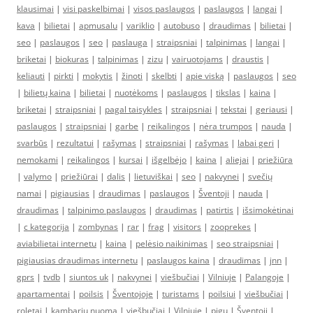
klausimai
|
visi paskelbimai
|
visos paslaugos
|
paslaugos
|
langai
|
kava
|
bilietai
|
apmusalu
|
variklio
|
autobuso
|
draudimas
|
bilietai
|
seo
|
paslaugos
|
seo
|
paslauga
|
straipsniai
|
talpinimas
|
langai
|
briketai
|
biokuras
|
talpinimas
|
zizu
|
vairuotojams
|
draustis
|
keliauti
|
pirkti
|
mokytis
|
žinoti
|
skelbti
|
apie viską
|
paslaugos
|
seo
|
bilietų kaina
|
bilietai
|
nuotėkoms
|
paslaugos
|
tikslas
|
kaina
|
briketai
|
straipsniai
|
pagal taisykles
|
straipsniai
|
tekstai
|
geriausi
|
paslaugos
|
straipsniai
|
garbe
|
reikalingos
|
nėra trumpos
|
nauda
|
svarbūs
|
rezultatui
|
rašymas
|
straipsniai
|
rašymas
|
labai geri
|
nemokami
|
reikalingos
|
kursai
|
išgelbėjo
|
kaina
|
aliejai
|
priežiūra
|
valymo
|
priežiūrai
|
dalis
|
lietuviškai
|
seo
|
nakvynei
|
svečių
namai
|
pigiausias
|
draudimas
|
paslaugos
|
Šventoji
|
nauda
|
draudimas
|
talpinimo paslaugos
|
draudimas
|
patirtis
|
išsimokėtinai
|
c kategorija
|
zombynas
|
rar
|
frag
|
visitors
|
zooprekes
|
aviabilietai internetu
|
kaina
|
pelėsio naikinimas
|
seo straipsniai
|
pigiausias draudimas internetu
|
paslaugos kaina
|
draudimas
|
jnn
|
gprs
|
tvdb
|
siuntos uk
|
nakvynei
|
viešbučiai
|
Vilniuje
|
Palangoje
|
apartamentai
|
poilsis
|
Šventojoje
|
turistams
|
poilsiui
|
viešbučiai
|
roletai
|
kambarių nuoma
|
viešbučiai
|
Vilniuje
|
pigu
|
Šventoji
|