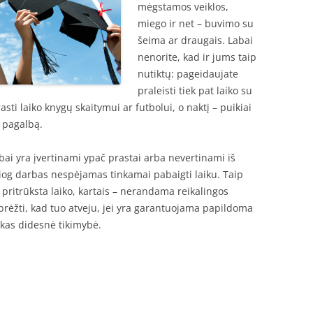
mėgstamos veiklos,
miego ir net – buvimo su
šeima ar draugais. Labai
nenorite, kad ir jums taip
nutiktų: pageidaujate
praleisti tiek pat laiko su
rasti laiko knygų skaitymui ar futbolui, o naktį – puikiai
s pagalbą.
bai yra įvertinami ypač prastai arba nevertinami iš
siog darbas nespėjamas tinkamai pabaigti laiku. Taip
s pritrūksta laiko, kartais – nerandama reikalingos
pabrėžti, kad tuo atveju, jei yra garantuojama papildoma
 kas didesnė tikimybė.