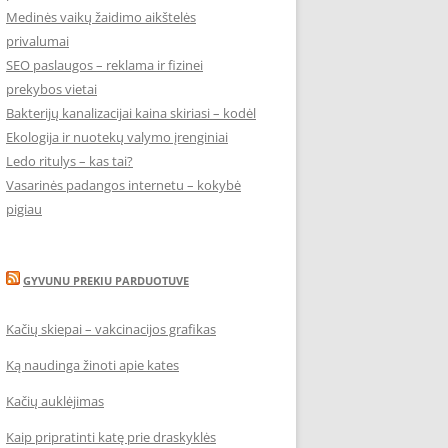
Medinės vaikų žaidimo aikštelės
privalumai
SEO paslaugos – reklama ir fizinei
prekybos vietai
Bakterijų kanalizacijai kaina skiriasi – kodėl
Ekologija ir nuotekų valymo įrenginiai
Ledo ritulys – kas tai?
Vasarinės padangos internetu – kokybė
pigiau
GYVUNU PREKIU PARDUOTUVE
Kačių skiepai – vakcinacijos grafikas
Ką naudinga žinoti apie kates
Kačių auklėjimas
Kaip pripratinti katę prie draskyklės