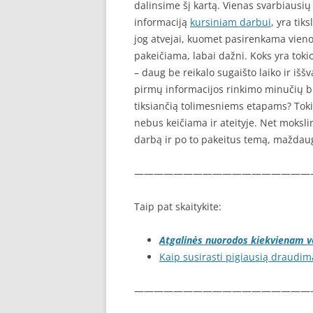
dalinsime šį kartą. Vienas svarbiausių 
informaciją
kursiniam darbui
, yra tik
jog atvejai, kuomet pasirenkama vienok
pakeičiama, labai dažni. Koks yra toki
– daug be reikalo sugaišto laiko ir iššv
pirmų informacijos rinkimo minučių būti
tiksiančią tolimesniems etapams? Tokiu
nebus keičiama ir ateityje. Net mokslin
darbą ir po to pakeitus temą, maždaug
——————————————————
Taip pat skaitykite:
Atgalinės nuorodos kiekvienam ve
Kaip susirasti pigiausią draudim
——————————————————