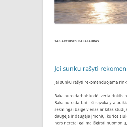
TAG ARCHIVES:
BAKALAURAS
Jei sunku rašyti rekomen
Jei sunku rašyti rekomenduojama rink
Bakalauro darbai: kodėl verta rinktis 
Bakalauro darbai – ši sąvoka yra puik
sėkmingai baigė vienas ar kitas studija
daugėja ir daugėja įmonių, kurios si
nors neretai galima išgirsti nuomonių,