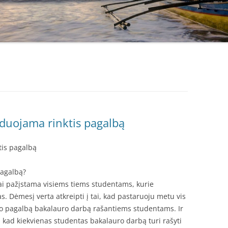
duojama rinktis pagalbą
tis pagalbą
pagalbą?
iai pažįstama visiems tiems studentams, kurie
s. Dėmesį verta atkreipti į tai, kad pastaruoju metu vis
ūlo pagalbą bakalauro darbą rašantiems studentams. Ir
 kad kiekvienas studentas bakalauro darbą turi rašyti