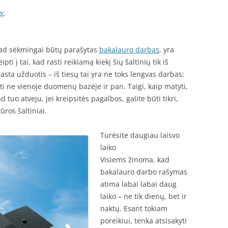
ą
;
 kad sėkmingai būtų parašytas
bakalauro darbas
, yra
pti į tai, kad rasti reikiamą kiekį šių šaltinių tik iš
asta užduotis – iš tiesų tai yra ne toks lengvas darbas:
yti ne vienoje duomenų bazėje ir pan. Taigi, kaip matyti,
ad tuo atveju, jei kreipsitės pagalbos, galite būti tikri,
ūros šaltiniai.
Turėsite daugiau laisvo
laiko
Visiems žinoma, kad
bakalauro darbo rašymas
atima labai labai daug
laiko – ne tik dienų, bet ir
naktų. Esant tokiam
poreikiui, tenka atsisakyti