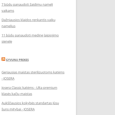
7 būdų panaudoti žaidimų namelį
vaikams
Dažniausios klaidos renkantis vaikų
namelius
11 būdų panaudoti medinę laipiojimo
sienelę
GYVUNU PREKES
Geriausias maistas sterilizuotoms katėms
- JOSERA
Josera Classic katėms - Ulta premium
klasės kačių maistas
Aukščiausios kokybės standartas Jūsų
šuns mitybai - JOSERA