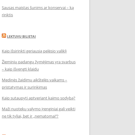
Sausas maistas šunims ar konservai – ką
rinktis
LEKTUVU BILIETAI
Kaip išsirinkti geriausią pelėsio valiklį
Žieminių padangų žymėjimas yra svarbus
– kaip išvengti klaidų
Medinės žaidimų aikštelės vaikams –
pristatymas ir surinkimas
Kaip sutaupyti aptveriant kaimo sodybą?
Maži nuotekų valymo įrenginiai gali veikti
ne tik tyliai, bet ir „nematomai‘‘?