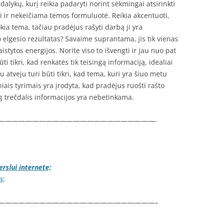
dalykų, kurį reikia padaryti norint sėkmingai atsirinkti
sli ir nekeičiama temos formuluotė. Reikia akcentuoti,
ia tema, tačiau pradėjus rašyti darbą ji yra
o elgesio rezultatas? Savaime suprantama, jis tik vienas
aistytos energijos. Norite viso to išvengti ir jau nuo pat
 tikri, kad renkatės tik teisingą informaciją, idealiai
 atveju turi būti tikri, kad tema, kuri yra šiuo metu
iais tyrimais yra įrodyta, kad pradėjus ruošti rašto
 trečdalis informacijos yra nebetinkama.
———————————————————————-
rslui internete;
ą
;
———————————————————————–