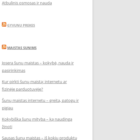
Atbulinis osmosas ir nauda
GYVUNU PREKES
MAISTAS SUNIMS
Josera šunų maistas – kokybė, nauda ir
pasirinkimas
Kur pirkti šunų maistą: internetu ar
fizinėje parduotuvėje?
Šunų maistas internetu – greita, patogu ir
pigiau
Kokybiška šunų mityba – ką naudinga
žinoti
Sausas šunų maistas – iš kokių produktų