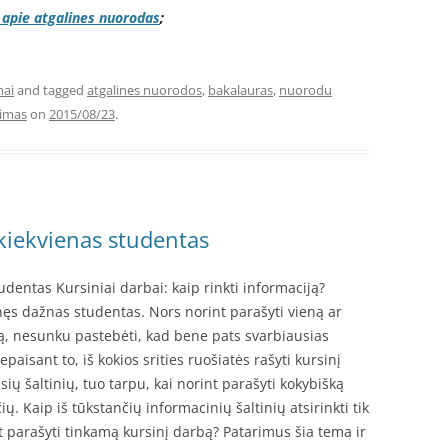
 apie atgalines nuorodas
;
mai
and tagged
atgalines nuorodos
,
bakalauras
,
nuorodu
nimas
on
2015/08/23
.
kiekvienas studentas
dentas Kursiniai darbai: kaip rinkti informaciją?
inęs dažnas studentas. Nors norint parašyti vieną ar
tapą, nesunku pastebėti, kad bene pats svarbiausias
paisant to, iš kokios srities ruošiatės rašyti kursinį
sių šaltinių, tuo tarpu, kai norint parašyti kokybišką
ų. Kaip iš tūkstančių informacinių šaltinių atsirinkti tik
int parašyti tinkamą kursinį darbą? Patarimus šia tema ir