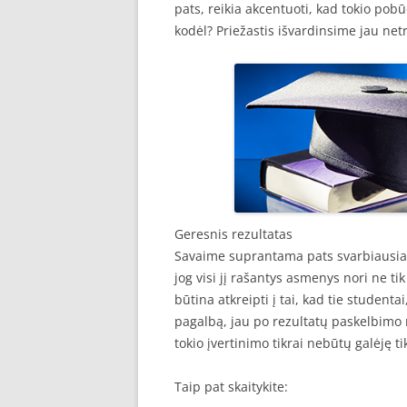
pats, reikia akcentuoti, kad tokio pobūd
kodėl? Priežastis išvardinsime jau net
Geresnis rezultatas
Savaime suprantama pats svarbiausias 
jog visi jį rašantys asmenys nori ne ti
būtina atkreipti į tai, kad tie studenta
pagalbą, jau po rezultatų paskelbimo n
tokio įvertinimo tikrai nebūtų galėję tik
Taip pat skaitykite: