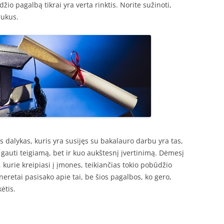
žio pagalbą tikrai yra verta rinktis. Norite sužinoti,
rukus.
dalykas, kuris yra susijęs su bakalauro darbu yra tas,
k gauti teigiamą, bet ir kuo aukštesnį įvertinimą. Dėmesį
i, kurie kreipiasi į įmones, teikiančias tokio pobūdžio
eretai pasisako apie tai, be šios pagalbos, ko gero,
ėtis.