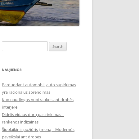
Search
for:
NAUJIENOS:
Parduodant automobilį auto supirkimas
yra racionalus sprendimas
Kuo naudingos nuotraukos ant drobės
interjere
Didelis vidaus durų pasirinkimas –
rankenos ir dizainas
Šiuolaikinis požiūris į meną – Modernūs
paveikslai ant drobės