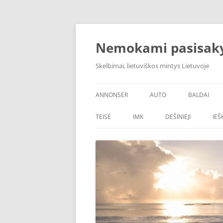
Skip
to
content
Nemokami pasisak
Skelbimai, lietuviškos mintys Lietuvoje
ANNONSER
AUTO
BALDAI
TEISĖ
IMK
DEŠINIEJI
IE