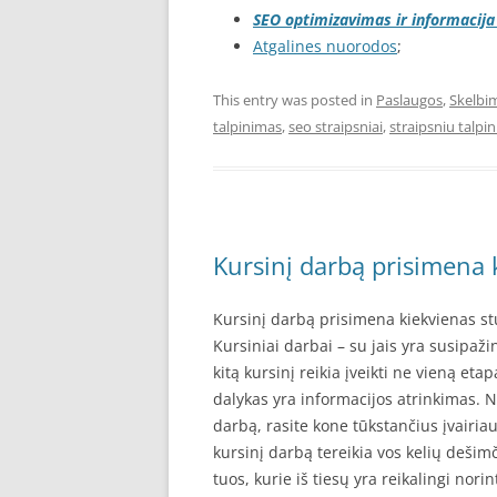
SEO optimizavimas ir informacija
Atgalines nuorodos
;
This entry was posted in
Paslaugos
,
Skelbi
talpinimas
,
seo straipsniai
,
straipsniu talpi
Kursinį darbą prisimena 
Kursinį darbą prisimena kiekvienas stu
Kursiniai darbai – su jais yra susipaž
kitą kursinį reikia įveikti ne vieną e
dalykas yra informacijos atrinkimas. Ne
darbą, rasite kone tūkstančius įvairiau
kursinį darbą tereikia vos kelių dešimči
tuos, kurie iš tiesų yra reikalingi nor