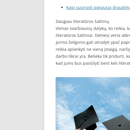
Kaip susirasti pigiausią draudim
Daugiau literatūros šaltinių
Vienas svarbiausių dalykų, ko reikia,
literatūros šaltiniai. Dėmesį verta atkrei
pirmo žvilgsnio gali atrodyti ypač papr
reikia aplankyti ne vieną įstaigą, narš
darbo tikrai yra. Belieka tik pridurti, k
kad jums bus pasiūlyti bent keli literat