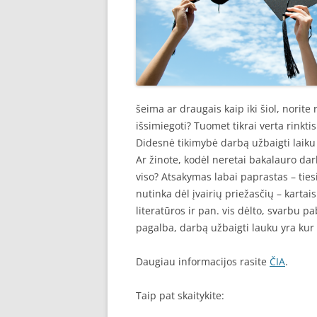
šeima ar draugais kaip iki šiol, norite 
išsimiegoti? Tuomet tikrai verta rinkti
Didesnė tikimybė darbą užbaigti laiku
Ar žinote, kodėl neretai bakalauro dar
viso? Atsakymas labai paprastas – tie
nutinka dėl įvairių priežasčių – kartai
literatūros ir pan. vis dėlto, svarbu 
pagalba, darbą užbaigti lauku yra kur
Daugiau informacijos rasite
ČIA
.
Taip pat skaitykite: