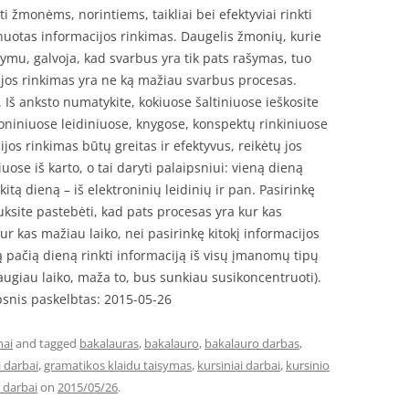
i žmonėms, norintiems, taikliai bei efektyviai rinkti
anuotas informacijos rinkimas. Daugelis žmonių, kurie
ymu, galvoja, kad svarbus yra tik pats rašymas, tuo
cijos rinkimas yra ne ką mažiau svarbus procesas.
i. Iš anksto numatykite, kokiuose šaltiniuose ieškosite
niniuose leidiniuose, knygose, konspektų rinkiniuose
ijos rinkimas būtų greitas ir efektyvus, reikėtų jos
iuose iš karto, o tai daryti palaipsniui: vieną dieną
itą dieną – iš elektroninių leidinių ir pan. Pasirinkę
uksite pastebėti, kad pats procesas yra kur kas
ur kas mažiau laiko, nei pasirinkę kitokį informacijos
 pačią dieną rinkti informaciją iš visų įmanomų tipų
daugiau laiko, maža to, bus sunkiau susikoncentruoti).
ipsnis paskelbtas: 2015-05-26
mai
and tagged
bakalauras
,
bakalauro
,
bakalauro darbas
,
i darbai
,
gramatikos klaidu taisymas
,
kursiniai darbai
,
kursinio
 darbai
on
2015/05/26
.