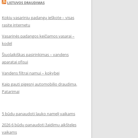
LIETUVOS DRAUDIMAS
Kokių vasarinių padangų ieškote – visas
rasite internetu
Vasarinės padangos keičiamos vasarai –
kodėl
Šiuolaikiškas pasirinkimas – vandens
aparatai ofisui
Vandens filtrai namui – kokybei
Kaip gauti pigesnį automobilio draudimą.
Patarimai
5 būdų panaudoti lauko namelį vaikams
2026 6 būdų panaudoti žaidimų aikšteles
vaikams