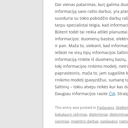
Dar vienas patarimas, kurį galima duot
informaciją savo rašto darbui, yra pl
susiduria su tokio pobūdžio darbų raš
tarpu specialistai teigia, kad informa
Būtent todėl tai reikia atlikti planuota
informacijos: duomenų bazėse, elektro
ir pan. Maža to, siekiant, kad informac
ieškoti ne visų tipų informacijos šaltin
informaciją rinkite iš duomenų bazių, k
tokį informacijos rinkimo modelį, netr
paprastesnis, maža to, jam sugaišite k
rinkimo modelį (pavyzdžiui, sumanę tą
šaltinių – tokiu atveju reikės kur kas 
Daugiau informacijos rasite
ČIA
. Stra
This entry was posted in
Paslaugos
,
Skelbi
bakalauro rašymas
,
diplominiai
,
diplominia
rasymas
,
magistro darbas
,
paslaugos
,
rasto