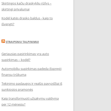
Skirtingos kačių draskyklių rūšys –
skirtingi privalumai
Kodėl katės drasko baldus - kaip to
išvengti?
STRAIPSNIU TALPINIMUI
Geriausias pasirinkimas yra auto
supirkimas – kodėl?
Automobilių supirkimas padeda išspręsti
finansų trūkumą
Tekinimo paslaugos ir realūs pavyzdžiai iš
sunkiosios pramonės
Kaip transformuoti užsakymų valdymą
per 12 mėnesių?