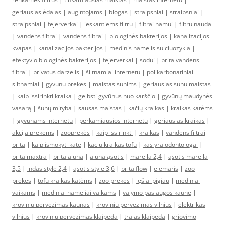
geriausias ėdalas
|
augintojams
|
blogas
|
straipsniai
|
straipsniai
|
straipsniai
|
fejerverkai
|
ieskantiems filtru
|
filtrai namui
|
filtru nauda
|
vandens filtrai
|
vandens filtrai
|
biologinės bakterijos
|
kanalizacijos
kvapas
|
kanalizacijos bakterijos
|
medinis namelis su ciuozykla
|
efektyvio biologinės bakterijos
|
fejerverkai
|
sodui
|
brita vandens
filtrai
|
privatus darzelis
|
šiltnamiai internetu
|
polikarbonatiniai
siltnamiai
|
gyvunu prekes
|
maistas sunims
|
geriausias sunu maistas
|
kaip issirinkti kraika
|
gelbsti gyvūnus nuo karščio
|
gyvūnų maudynės
vasarą
|
šunų mityba
|
sausas maistas
|
kačių kraikas
|
kraikas katėms
|
gyvūnams internetu
|
perkamiausios internetu
|
geriausias kraikas
|
akcija prekems
|
zooprekės
|
kaip issirinkti
|
kraikas
|
vandens filtrai
brita
|
kaip ismokyti kate
|
kaciu kraikas tofu
|
kas yra odontologai
|
brita maxtra
|
brita aluna
|
aluna ąsotis
|
marella 2,4
|
ąsotis marella
3,5
|
indas style 2,4
|
ąsotis style 3,6
|
brita flow
|
elemaris
|
zoo
prekes
|
tofu kraikas katėms
|
zoo prekes
|
lęšiai pigiau
|
mediniai
vaikams
|
mediniai nameliai vaikams
|
valymo paslaugos kaune
|
kroviniu pervezimas kaunas
|
kroviniu pervezimas vilnius
|
elektrikas
vilnius
|
kroviniu pervezimas klaipeda
|
tralas klaipeda
|
griovimo