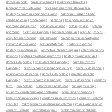
darbai klaipeda
|
siukliu isvezimas
|
klinkerines trinkeles
|
biopreparatai nuotekoms
|
prieziuros priemone starwax 637
|
bakterijos nuoteku irenginiams kaina
|
bakteriju STARWAX kaina
|
valiklis pelesiui
|
stogo danga
|
klinkeris
|
kaip panaikinti pelesi
|
priemone nuo pelesio
|
pelesio naikinimas
|
pelesių valiklis
|
pelesio
priemone
|
elektrikas klaipeda
|
mediniai nameliai
|
orapute JDK S 60
|
oraputes membranos
|
indu ploviklis
|
pavojingu atlieku tvarkymas
|
griovimo darbai kaina
|
geliu pristatymas
|
apatinis trikotazas
|
bakterijos kanalizacijai
|
kosmetika internetu pigiau
|
valentino dienos
dovanos
|
apatinis trikotazas moterims
|
bakterijoskanalizacijai.lt
|
darzelis klaipedoje
|
vaiku darzelis klaipedoje
|
pagalba tėvams
klaipėdoje
|
privatus darželis klaipėdoje gelbėja
|
darželis klaipėdoje
|
pasirinkimas klaipėdoje
|
darželis klaipėdoje
|
privatus darželis
klaipėdoje
|
privatus darželis klaipėdoje
|
darželis klaipėdoje
|
vandens
filtrai
|
nuo pelesio
|
buhalterines paslaugos
|
paslaugos vilniuje
|
naujiems ir probleminiams septikams
|
geriausios priemones
|
kanalizaciniai vandenys
|
vandens suliniu valymas
|
vamzdziu valymo
granules
|
mikrogranules kanalizacijos valymui
|
gelinis kanalizacijos
vamzdziu valiklis
|
vamzdziu valymui
|
probleminiams septikams
|