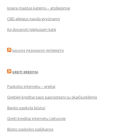
Josera maistas katėms – atsiliepimai
CBD aliejaus nauda gyvūnams
Ką dovanoti įsigijusiam katę
NAUJOS PADANGOS INTERNETU
GREITI KREDITAI
Paskolos internetu – greitai
Greitieji kreditai tapo paprastesni su skaičiuoklėmis
Banko paskola būstui
Greiti kreditai internetu Lietuvoje
Būsto paskolos palūkanos