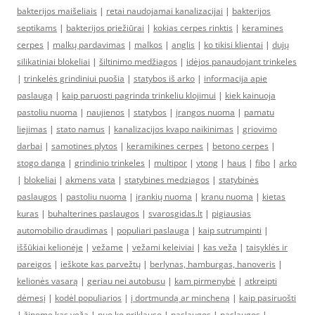
bakterijos maišeliais
|
retai naudojamai kanalizacijai
|
bakterijos
septikams
|
bakterijos priežiūrai
|
kokias cerpes rinktis
|
keramines
cerpes
|
malkų pardavimas
|
malkos
|
anglis
|
ko tikisi klientai
|
dujų
silikatiniai blokeliai
|
šiltinimo medžiagos
|
idėjos panaudojant trinkeles
|
trinkelės grindiniui puošia
|
statybos iš arko
|
informacija apie
paslaugą
|
kaip paruosti pagrinda trinkeliu klojimui
|
kiek kainuoja
pastoliu nuoma
|
naujienos
|
statybos
|
įrangos nuoma
|
pamatu
liejimas
|
stato namus
|
kanalizacijos kvapo naikinimas
|
griovimo
darbai
|
samotines plytos
|
keramikines cerpes
|
betono cerpes
|
stogo danga
|
grindinio trinkeles
|
multipor
|
ytong
|
haus
|
fibo
|
arko
|
blokeliai
|
akmens vata
|
statybines medziagos
|
statybinės
paslaugos
|
pastoliu nuoma
|
įrankių nuoma
|
kranu nuoma
|
kietas
kuras
|
buhalterines paslaugos
|
svarosgidas.lt
|
pigiausias
automobilio draudimas
|
populiari paslauga
|
kaip sutrumpinti
|
iššūkiai kelionėje
|
vežame
|
vežami keleiviai
|
kas veža
|
taisyklės ir
pareigos
|
ieškote kas parvežtų
|
berlynas, hamburgas, hanoveris
|
kelionės vasarą
|
geriau nei autobusu
|
kam pirmenybė
|
atkreipti
dėmesį
|
kodėl populiarios
|
į dortmundą ar mincheną
|
kaip pasiruošti
|
žinome kas veža
|
nuo ko priklauso
|
paslaugos
|
paslaugos
|