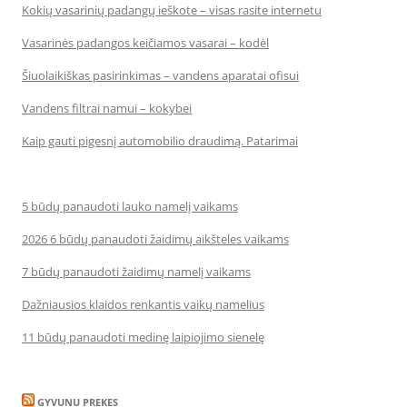
Kokių vasarinių padangų ieškote – visas rasite internetu
Vasarinės padangos keičiamos vasarai – kodėl
Šiuolaikiškas pasirinkimas – vandens aparatai ofisui
Vandens filtrai namui – kokybei
Kaip gauti pigesnį automobilio draudimą. Patarimai
5 būdų panaudoti lauko namelį vaikams
2026 6 būdų panaudoti žaidimų aikšteles vaikams
7 būdų panaudoti žaidimų namelį vaikams
Dažniausios klaidos renkantis vaikų namelius
11 būdų panaudoti medinę laipiojimo sienelę
GYVUNU PREKES