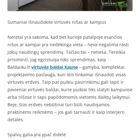
Sumaniai išnaudokite virtuvės nišas ar kampus
Neretai yra sakoma, kad bet kurioje patalpoje esančios
nišos ar kampai yra nedėkinga vieta – neva negalima rasti
jokių naudingų sprendimų. Tačiau tai – netiesa. Tereikia
prisiminti, jog egzistuoja toks sprendimas, kaip
Baldai4u.lt
virtuvės baldai Kaune
– gamyba, komplektai,
projektavimo paslauga, kuri leis tinkamai išnaudoti visas
virtuvės erdves. Taip pat puikiu pasirinkimu gali tapti ir
pavieniai virtuvės baldai, kurie puikiai tiks statyti kampuose
arba nišose ir taps papildomomis vietomis daiktų laikymui.
Beje, šios erdvės nebūtinai turi būti naudojamos
praktinėms reikmėms – jos gali tarnauti ir kaip interjero
detalės.
Spalvų galia yra ypač didelė