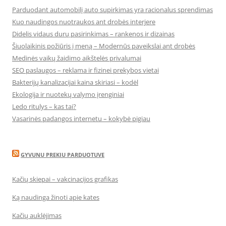
Parduodant automobilį auto supirkimas yra racionalus sprendimas
Kuo naudingos nuotraukos ant drobės interjere
Didelis vidaus durų pasirinkimas – rankenos ir dizainas
Šiuolaikinis požiūris į meną – Modernūs paveikslai ant drobės
Medinės vaikų žaidimo aikštelės privalumai
SEO paslaugos – reklama ir fizinei prekybos vietai
Bakterijų kanalizacijai kaina skiriasi – kodėl
Ekologija ir nuotekų valymo įrenginiai
Ledo ritulys – kas tai?
Vasarinės padangos internetu – kokybė pigiau
GYVUNU PREKIU PARDUOTUVE
Kačių skiepai – vakcinacijos grafikas
Ką naudinga žinoti apie kates
Kačių auklėjimas