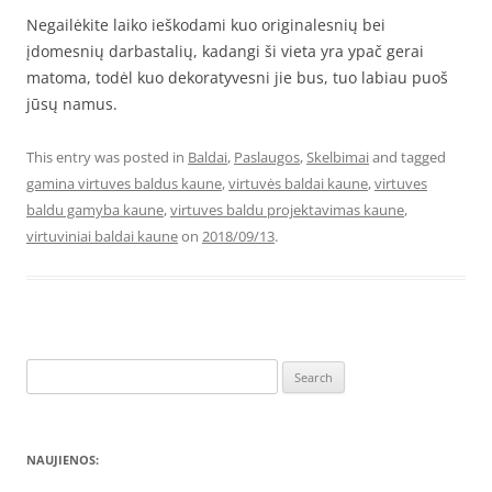
Negailėkite laiko ieškodami kuo originalesnių bei
įdomesnių darbastalių, kadangi ši vieta yra ypač gerai
matoma, todėl kuo dekoratyvesni jie bus, tuo labiau puoš
jūsų namus.
This entry was posted in
Baldai
,
Paslaugos
,
Skelbimai
and tagged
gamina virtuves baldus kaune
,
virtuvės baldai kaune
,
virtuves
baldu gamyba kaune
,
virtuves baldu projektavimas kaune
,
virtuviniai baldai kaune
on
2018/09/13
.
Search
for:
NAUJIENOS: