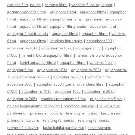
osmoso filtrų nauda
|
osmoso filtrai
|
vandens filtrai aquaphor
|
geriamo vandens filtrai
|
aquaphor filtrai
|
aquaphor filtrai
|
aquaphor
filtrai
|
aquaphor filtrai
|
aquaphor namams ir pramonei
|
aquaphor
filtrai
|
aquaphor filtrai
|
aquaphor filtrų nauda
|
aquaphor filtrai
|
aquapgor filtrai ir nauda
|
aquaphor filtrai
|
aquaphor filtrai
|
vandens
filtrai
|
aquaphor filtrai
|
vandens filtru rusys
|
aquaphor s800
|
aquaphor ro-101s
|
aquaphor ro-102s
|
aquapgor s550
|
aquaphor
s1000
|
namui ir biurui aquaphor filtrai
|
namams ir biurui aquaphor
filtrai
|
kodel aquaphor filtrai
|
aquaphor filtrai
|
vandens filtrai
|
aquaphor filtrai
|
aquaphor ro-101s
|
aquaphor ro-202s
|
aquaphor ro-
102s
|
aquaphor ro-202s
|
aquaphor ro-206s
|
vandens filtrai
|
aquaphor s800
|
aquaphor s550
|
geriamo vandens filtrai
|
aquaphor
s1000
|
aquaphor ro 101s
|
aquaphor 102s
|
aquaphor ro 202s
|
aquaphor ro 206s
|
vandens minkstinimo filtrai
|
nugeležinimo filtrai
|
pelesio kvapa galima panaikinti
|
priemone nuo voru
|
lauko kubilai
pardavimui
|
priemonė nuo vorų
|
telefonų remontas
|
kas yra seo
|
priemone nuo voru
|
telefonų remontas
|
telefonų remontas
|
priemonė nuo vorų
|
lauko kubilai pardavimui
|
seo straipsniu
talpinimas
|
geriausias pelėsio valiklis
|
seo straipsniu talpinimas
|
kaip