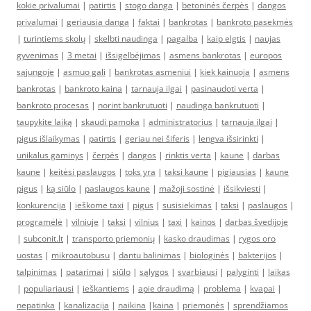
kokie privalumai
|
patirtis
|
stogo danga
|
betoninės čerpės
|
dangos
privalumai
|
geriausia danga
|
faktai
|
bankrotas
|
bankroto pasekmės
|
turintiems skolų
|
skelbti naudinga
|
pagalba
|
kaip elgtis
|
naujas
gyvenimas
|
3 metai
|
išsigelbėjimas
|
asmens bankrotas
|
europos
sąjungoje
|
asmuo gali
|
bankrotas asmeniui
|
kiek kainuoja
|
asmens
bankrotas
|
bankroto kaina
|
tarnauja ilgai
|
pasinaudoti verta
|
bankroto procesas
|
norint bankrutuoti
|
naudinga bankrutuoti
|
taupykite laiką
|
skaudi pamoka
|
administratorius
|
tarnauja ilgai
|
pigus išlaikymas
|
patirtis
|
geriau nei šiferis
|
lengva išsirinkti
|
unikalus gaminys
|
čerpės
|
dangos
|
rinktis verta
|
kaune
|
darbas
kaune
|
keitėsi paslaugos
|
toks yra
|
taksi kaune
|
pigiausias
|
kaune
pigus
|
ką siūlo
|
paslaugos kaune
|
mažoji sostinė
|
išsikviesti
|
konkurencija
|
ieškome taxi
|
pigus
|
susisiekimas
|
taksi
|
paslaugos
|
programėlė
|
vilniuje
|
taksi
|
vilnius
|
taxi
|
kainos
|
darbas švedijoje
|
subconit.lt
|
transporto priemonių
|
kasko draudimas
|
rygos oro
uostas
|
mikroautobusu
|
dantu balinimas
|
biologinės
|
bakterijos
|
talpinimas
|
patarimai
|
siūlo
|
sąlygos
|
svarbiausi
|
palyginti
|
laikas
|
populiariausi
|
ieškantiems
|
apie draudimą
|
problema
|
kvapai
|
nepatinka
|
kanalizacija
|
naikina
|
kaina
|
priemonės
|
sprendžiamos