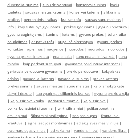
dubeneliai sunims
|
sunu dziovintuvai
|
konservai sunims
|
kaciu
tualetas
|
sausas maistas katems
|
konservai katems
|
silikoninis
kraikas
|
bentonitinis kraikas
|
kraikas tofu
|
sausas sunu maistas
|
info
|
kaip sutaupyti gyvunams
|
prekes gyvunams
|
gyvunu prieziura
|
gyvunu augintojams
|
šunims
|
katėms
|
gyvunu prekes
|
tofu kraiko
naudojimas
|
ar patiks tofu
|
augalinė alternatyva
|
gyvunu prekes
|
kontaktai
|
apie mus
|
naujienos
|
nuorodos
|
nuorodos
|
nuorodos
|
gyvunu prekes internetu
|
edalo itaka
|
sunu edalas ir isvaizda
|
sunu
mityba
|
kaip perkant sutaupyti
|
gyvunams parduotuve internetu
|
geriausia parduotuve gyvunams
|
prekiu parduotuve
|
kokybiskas
edalas
|
pavadeliai katems
|
pavadeliai sunims
|
prekes katems
|
prekes sunims
|
sausas maistas
|
sunu maistas
|
kaip ismokyti kate
daryti i dezute
|
kuo ypatingas silikoninis kraikas
|
gyvunu prekiu akcija
|
kaip issirinkti kraika
|
geriausi siltnamiai
|
kaip issirinkti
|
polikarbonatiniai šiltnamiai
|
tvirti siltnamiai
|
polikarbonatiniai
atsiliepimai
|
šiltnamiai atsiliepimai
|
seo paslaugos
|
frontaliniai
krautuvai
|
signalizacijos montavimas
|
atliekų išvežimas vilniuje
|
traumatologas vilniuje
|
led reklama
|
vandens filtrai
|
vandens filtrai
|
renkamės filtrus
|
tinkamiausias maistas
|
maistas internetu
|