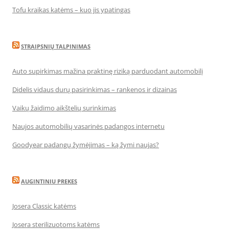
Tofu kraikas katėms – kuo jis ypatingas
STRAIPSNIŲ TALPINIMAS
Auto supirkimas mažina praktinę riziką parduodant automobilį
Didelis vidaus durų pasirinkimas – rankenos ir dizainas
Vaikų žaidimo aikštelių surinkimas
Naujos automobilių vasarinės padangos internetu
Goodyear padangų žymėjimas – ką žymi naujas?
AUGINTINIU PREKES
Josera Classic katėms
Josera sterilizuotoms katėms