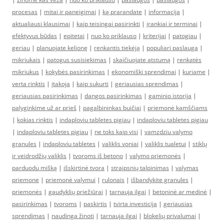
procesas
|
mitai ir paneigimai
|
ką prarandate
|
informacija
|
aktualiausi klausimai
|
kaip teisingai pasirinkti
|
įrankiai ir terminai
|
efektyvus būdas
|
epitetai
|
nuo ko priklauso
|
kriterijai
|
patogiau
|
geriau
|
planuojate kelionę
|
renkantis tiekėją
|
populiari paslauga
|
mikriukais
|
patogus susisiekimas
|
skaičiuojate atstumą
|
renkatės
mikriukus
|
kokybės pasirinkimas
|
ekonomiški sprendimai
|
kuriame
|
verta rinktis
|
įtakoja
|
kaip sukurti
|
geriausias sprendimas
|
geriausias pasirinkimas
|
dangos pasirinkimas
|
gaminio istorija
|
palyginkime už ar prieš
|
pagalbininkas buičiai
|
priemonė kamščiams
|
kokias rinktis
|
indaploviu tabletes pigiau
|
indaploviu tabletes pigiau
|
indaploviu tabletes pigiau
|
ne toks kaip visi
|
vamzdziu valymo
granules
|
indaploviu tabletes
|
valiklis voniai
|
valiklis tualetui
|
stiklų
ir veidrodžių valiklis
|
tvoroms iš betono
|
valymo priemonės
|
parduodu mišką
|
išskirtinė tvora
|
straipsnių talpinimas
|
valymas
priemone
|
priemonė valymui
|
rulonais
|
išbandykite granules
|
priemonės
|
gaudyklių priežiūrai
|
tarnauja ilgai
|
betoninė ar medinė
|
pasirinkimas
|
tvoroms
|
paskirtis
|
tvirta investicija
|
geriausias
sprendimas
|
naudinga žinoti
|
tarnauja ilgai
|
blokelių privalumai
|