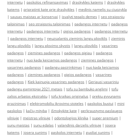
internetu
|
paskolos refinansavimas
|
draskykles katems
|
draskykles
katems
|
pripratinti kate prie draskykles
|
medinis namelis su ciuozykla
|
sausas maistas ar konservai
|
isvalyti tepalo demes
|
seo straipsniu
talpinimas
|
seo straipsniu talpinimas
|
padangos internetu
|
padangos
internetu
|
padangos internetu
|
pigios padangos
|
padangos internetu
|
padangos internetu
|
neuzsalantis zieminis langu ploviklis
|
zieminis
langu ploviklis
|
langu plovimo skystis
|
langu ploviklis
|
vasarines
padangos
|
ziemines padangos
|
padangos pigiau
|
padangos
internetu
|
nuo kada keiciamos padangos
|
ziemines padangos
|
vasarines padangos
|
padangu pasirinkimas
|
nuo kada keiciamos
padangos
|
ziemines padangos
|
pigios padangos
|
vasarines
padangos
|
Kiek kainuoja vasarines padangos
|
Geriausi vasariniu
padangu gamintojai 2021 metais
|
tofu su bambuko anglimi
|
tofu
zalios arbatos ekstraktu
|
tofu kraikas originalus
|
prekiu gyvunams
grazinimas
|
elektromobiliu ikrovimo stoteles
|
paskolos bustui
|
mini
paskolos
|
kačių mityba
|
išmokykite katę
|
perkraustymo paslaugos
vilniuje
|
meistras vilniuje
|
odontologijos klinika
|
super premium
|
sunu maistas
|
sunu edalas
|
valandinis darzelis vilniuje
|
josera
katems
|
josera sunims
|
paskolos internetu
|
guoliai sunims
|