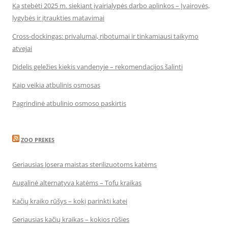
Ką stebėti 2025 m. siekiant įvairialypės darbo aplinkos – Įvairovės,
lygybės ir įtraukties matavimai
Cross-dockingas: privalumai, ribotumai ir tinkamiausi taikymo
atvejai
Didelis geležies kiekis vandenyje – rekomendacijos šalinti
Kaip veikia atbulinis osmosas
Pagrindinė atbulinio osmoso paskirtis
ZOO PREKES
Geriausias Josera maistas sterilizuotoms katėms
Augalinė alternatyva katėms – Tofu kraikas
Kačių kraiko rūšys – kokį parinkti katei
Geriausias kačių kraikas – kokios rūšies