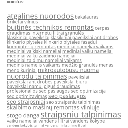
DEBESĖLIS:
atgalines nuorodos
bakalauras
briketai vilnius
buitinės technikos remontas
cerpes
draudimas internetu
filtrai
granulės
klasikiniai paveikslai
klasikiniai paveikslai ant drobes
klinkerio plyteles
klinkerio plyteles fasadui
kompiuterių remontas
mediniai nameliai vaikams
mediniai vaikiski nameliai
mediniai vaiku nameliai
mediniai vaiku zaidimo nameliai
mediniai zaidimu nameliai vaikams
medinis namelis vaikams
medžio granulės
menas
mikroautobusu nuoma
meno kuriniai
nuorodu talpinimas
paveikslai
paveikslai ant drobes
paveikslai biurui
paveikslai namui
pigus draudimas
profesionalios seo paslaugos
seo optimizacija
seo paslaugos
seo optimizavimas
seo straipsniai
seo straipsniu talpinimas
skalbimo mašinų remontas vilniuje
straipsniu talpinimas
stogo danga
vaiku nameliai
vandens filtrai
vandens kokybe
vandens kokybės tyrimai
vandens minkstinimo filtrai