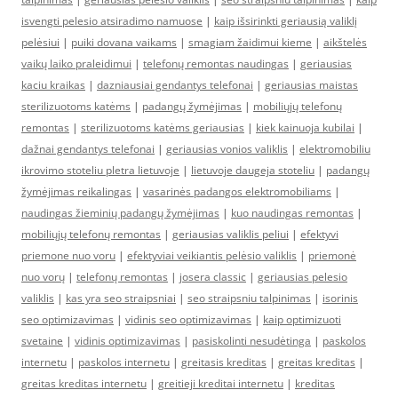
isvengti pelesio atsiradimo namuose
|
kaip išsirinkti geriausią valiklį
pelėsiui
|
puiki dovana vaikams
|
smagiam žaidimui kieme
|
aikštelės
vaikų laiko praleidimui
|
telefonų remontas naudingas
|
geriausias
kaciu kraikas
|
dazniausiai gendantys telefonai
|
geriausias maistas
sterilizuotoms katėms
|
padangų žymėjimas
|
mobiliųjų telefonų
remontas
|
sterilizuotoms katėms geriausias
|
kiek kainuoja kubilai
|
dažnai gendantys telefonai
|
geriausias vonios valiklis
|
elektromobiliu
ikrovimo stoteliu pletra lietuvoje
|
lietuvoje daugeja stoteliu
|
padangų
žymėjimas reikalingas
|
vasarinės padangos elektromobiliams
|
naudingas žieminių padangų žymėjimas
|
kuo naudingas remontas
|
mobiliųjų telefonų remontas
|
geriausias valiklis peliui
|
efektyvi
priemone nuo voru
|
efektyviai veikiantis pelėsio valiklis
|
priemonė
nuo vorų
|
telefonų remontas
|
josera classic
|
geriausias pelesio
valiklis
|
kas yra seo straipsniai
|
seo straipsniu talpinimas
|
isorinis
seo optimizavimas
|
vidinis seo optimizavimas
|
kaip optimizuoti
svetaine
|
vidinis optimizavimas
|
pasiskolinti nesudėtinga
|
paskolos
internetu
|
paskolos internetu
|
greitasis kreditas
|
greitas kreditas
|
greitas kreditas internetu
|
greitieji kreditai internetu
|
kreditas