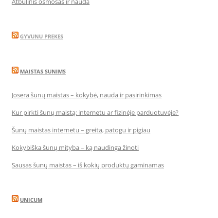
Atbulinis osmosas ir nauda
GYVUNU PREKES
MAISTAS SUNIMS
Josera šunų maistas – kokybė, nauda ir pasirinkimas
Kur pirkti šunų maistą: internetu ar fizinėje parduotuvėje?
Šunų maistas internetu – greita, patogu ir pigiau
Kokybiška šunų mityba – ką naudinga žinoti
Sausas šunų maistas – iš kokių produktų gaminamas
UNICUM