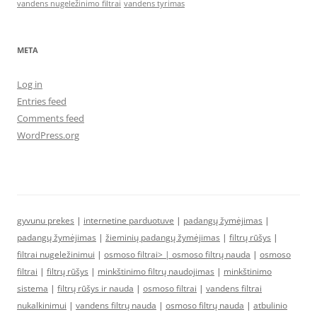
vandens nugeležinimo filtrai
vandens tyrimas
META
Log in
Entries feed
Comments feed
WordPress.org
gyvunu prekes
|
internetine parduotuve
|
padangų žymėjimas
|
padangų žymėjimas
|
žieminių padangų žymėjimas
|
filtrų rūšys
|
filtrai nugeležinimui
|
osmoso filtrai> |
osmoso filtrų nauda
|
osmoso
filtrai
|
filtrų rūšys
|
minkštinimo filtrų naudojimas
|
minkštinimo
sistema
|
filtrų rūšys ir nauda
|
osmoso filtrai
|
vandens filtrai
nukalkinimui
|
vandens filtrų nauda
|
osmoso filtrų nauda
|
atbulinio