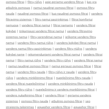
osmoso filtrai
|
filtrų rūšys
|
apie geriamo vandens filtrus
|
kas yra
atbulinis osmosas
|
namui naudingi osmoso filtrai
|
osmoso filtrų
nauda
|
naudingi osmoso filtrai
|
kuo naudingi osmoso filtrai
|
vandens
filtravimo sistemos
|
filtrų namui pasirinkimas
|
filtrai komfortui
namuose
|
vandens filtrai namui
|
filtrai namams
|
vandens filtrai
kokybei
|
tinkamiausi vandens filtrai namui
|
vandens filtravimo
sistemos namui
|
filtrų sprendimai namui
|
ieškome vandens filtrų
namui
|
vandens filtrų namui rūšys
|
vandens kokybei filtrai namui
|
vandens namui filtrų pasirinkimas
|
vandens filtrų rtūšys
|
vandens
kokybei name
|
rekomenduojami vandens filtrai namui
|
vandens filtrai
namui
|
filtrų namui rūšys
|
vandens filtrų rūšys
|
vandens filtrai namui
|
namui naudingi osmoso filtrai
|
namui geriausi osmoso filtrai
|
filtrai
namui
|
vandens filtrų nauda
|
filtrų rūšys ir nauda
|
vandens filtrų
rūšys
|
vandens minkštinimo filtrai
|
nugeležinimo filtrų nauda
|
vandens filtrai nugeležinimui
|
vandens minkštinimo filtrų nauda
|
vandens filtrų rūšys
|
nugeležinimo ir vandens monkštinimo filtrai
|
vandens nukalkinimo filtrai
|
vandens filtrai
|
geriamo vandens
sistemos
|
osmoso filtrų nauda
|
atbulinio osmoso filtrai
|
seo
straipsniu talpinimas
|
aquaphor vandens filtrai
|
aquaphor filtrai
|