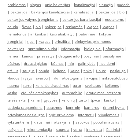
problemos
|
blogas
|
apie bakterijas
|
kanalizacijai
|
situacija
|
padeda
|
bakterijos
|
bakterijos kanalizacijai
|
kanalizacijai
|
bakterijos
|
bio
|
bakterijos valymo įrenginiams
|
bakterijos kanalizacijai
|
nuotekoms
|
nauda
|
švara
|
bio
|
bakterijos
|
renkamės
|
kvapas
|
kvapas
|
nemalonus
|
ar kenkia
|
kaip atsikratyti
|
patarimai
|
kokybė
|
įrenginiai
|
tipai
|
kvapas
|
priežiūrai
|
efektyvios priemonės
|
bakterijos
|
sprendimo būdai
|
informacija
|
biologiniai
|
informacija
|
namui
|
kainos
|
priežastys
|
daugiau info
|
požymiai
|
pasiūlymai
|
būtinas
|
drausti pigiau
|
būtinas
|
info
|
galimybės
|
nesidomi
|
atšilus
|
saugūs
|
nauda
|
kelionei
|
kaina
|
tinka
|
žinutė
|
paslauga
|
klaidos
|
ryšys
|
svarbu
|
info
|
atostogoms
|
akcijos
|
mikroautobusu
nuoma
|
turto
|
kelionės draudimas
|
turto
|
sveikatos
|
kelionės
|
kasko
|
civilinės atsakomybės
|
automobilio
|
draudimas internetu
|
teisės aktai
|
kaina
|
gyvybės
|
kelionių
|
turto
|
tpvca
|
kasko
|
padeda taupantiems
|
bausmės
|
kontrolė
|
kameros
|
tiriami įvykiai
|
privalomos paslaugos
|
apie privalomą
|
internetu
|
privalomasis
|
vykstantiems
|
klausimai ir atsakymai
|
sąvokos
|
populiariausias
|
požymiai
|
rekomendacija
|
saugoja
|
verta
|
internetu
|
išsirinkti
|
atostogoms
|
kelionei
|
pasiruošti
|
padės
|
paslauga
|
patarimai
|