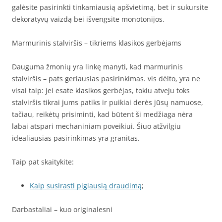
galėsite pasirinkti tinkamiausią apšvietimą, bet ir sukursite
dekoratyvų vaizdą bei išvengsite monotonijos.
Marmurinis stalviršis – tikriems klasikos gerbėjams
Dauguma žmonių yra linkę manyti, kad marmurinis
stalviršis – pats geriausias pasirinkimas. vis dėlto, yra ne
visai taip: jei esate klasikos gerbėjas, tokiu atveju toks
stalviršis tikrai jums patiks ir puikiai derės jūsų namuose,
tačiau, reikėtų prisiminti, kad būtent ši medžiaga nėra
labai atspari mechaniniam poveikiui. Šiuo atžvilgiu
idealiausias pasirinkimas yra granitas.
Taip pat skaitykite:
Kaip susirasti pigiausią draudimą
;
Darbastaliai – kuo originalesni