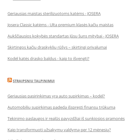
Geriausias maistas sterilizuotoms katėms - JOSERA
Josera Classic katėms - Ulta premium klasės kačių maistas
Aukščiausios kokybės standartas Jūsų šuns mitybai - JOSERA
Skirtingos kačių draskyklių rūšys – skirtingi privalumai
Kodėl katės drasko baldus - kaip to išvengti?
STRAIPSNIU TALPINIMUI
Geriausias pasirinkimas yra auto supirkimas – kodėl?
Automobilių supirkimas padeda išspręsti finansų trūkumą
Tekinimo paslaugos ir realūs pavyzdžiai iš sunkiosios pramonės
Kaip transformuoti užsakymų valdymą per 12 mėnesių?