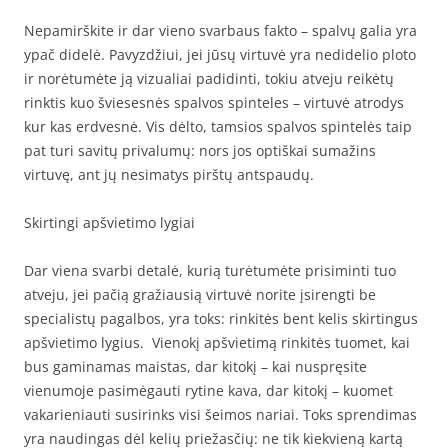
Nepamirškite ir dar vieno svarbaus fakto – spalvų galia yra
ypač didelė. Pavyzdžiui, jei jūsų virtuvė yra nedidelio ploto
ir norėtumėte ją vizualiai padidinti, tokiu atveju reikėtų
rinktis kuo šviesesnės spalvos spinteles – virtuvė atrodys
kur kas erdvesnė. Vis dėlto, tamsios spalvos spintelės taip
pat turi savitų privalumų: nors jos optiškai sumažins
virtuvę, ant jų nesimatys pirštų antspaudų.
Skirtingi apšvietimo lygiai
Dar viena svarbi detalė, kurią turėtumėte prisiminti tuo
atveju, jei pačią gražiausią virtuvė norite įsirengti be
specialistų pagalbos, yra toks: rinkitės bent kelis skirtingus
apšvietimo lygius. Vienokį apšvietimą rinkitės tuomet, kai
bus gaminamas maistas, dar kitokį – kai nuspręsite
vienumoje pasimėgauti rytine kava, dar kitokį – kuomet
vakarieniauti susirinks visi šeimos nariai. Toks sprendimas
yra naudingas dėl kelių priežasčių: ne tik kiekvieną kartą