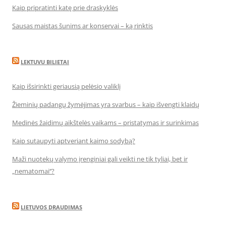
Kaip pripratinti katę prie draskyklės
Sausas maistas šunims ar konservai – ką rinktis
LEKTUVU BILIETAI
Kaip išsirinkti geriausią pelėsio valiklį
Žieminių padangų žymėjimas yra svarbus – kaip išvengti klaidų
Medinės žaidimų aikštelės vaikams – pristatymas ir surinkimas
Kaip sutaupyti aptveriant kaimo sodybą?
Maži nuotekų valymo įrenginiai gali veikti ne tik tyliai, bet ir
„nematomai‘‘?
LIETUVOS DRAUDIMAS