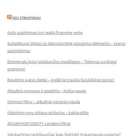
SEO STRAIPSNIAI
Auto supirkimas turi realią finansinę vertę
Sužadėtuvių žiedas su laboratorijoje užaugintu deimantu – tvarus
pasirinkimas
Ekstremalų krūvį atlaikančios medžiagos – Tiekimas sunkiajai
pramonei
Raudono aukso žiedai – kodėl jie traukia šiuolaikines poras?
Atbulinis osmosas ir paskirtis – Kokia nauda
Osmoso filtrų – atbulinio osmoso nauda
Išskirtinio vyrų stiliaus atributas – kaklaraištis
AQUAPHOR S550 P1 vandens filtrai
Vienkartiniai rankšluosčiai: kaip išsirinkti tinkamiausią variantą?