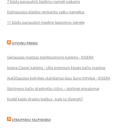
7 būdų panaudoti žaidimų namelį vaikams
Dažniausios klaidos renkantis vaikų namelius
11 būdų panaudoti medinę laipiojimo sienelę
GYVUNU PREKES
Geriausias maistas sterilizuotoms katėms - JOSERA
Josera Classic katėms - Ulta premium klasės kačių maistas
Aukščiausios kokybės standartas Jūsų šuns mitybai - JOSERA
Skirtingos kačių draskyklių rūšys – skirtingi privalumai
Kodėl katės drasko baldus - kaip to išvengti?
STRAIPSNIU TALPINIMUI