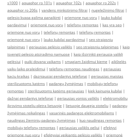
s1000
|
aquaphor ro 101s
|
aquaphor 102s
|
aquaphor ro 202s
|
aquaphor ro 206s
|
vandens minkstinimo filtrai
|
nugeležinimo filtrai
|
pelesio kvapa galima panaikinti
|
priemone nuo voru
|
lauko kubilai
pardavimui
|
priemonė nuo vorų
|
telefonų remontas
|
kas yra seo
|
priemone nuo voru
|
telefonų remontas
|
telefonų remontas
|
priemonė nuo vorų
|
lauko kubilai pardavimui
|
seo straipsniu
talpinimas
|
geriausias pelėsio valiklis
|
seo straipsniu talpinimas
|
kaip
isvengti pelesio atsiradimo namuose
|
kaip išsirinkti geriausią valiklį
pelėsiui
|
puiki dovana vaikams
|
smagiam žaidimui kieme
|
aikštelės
vaikų laiko praleidimui
|
telefonų remontas naudingas
|
geriausias
kaciu kraikas
|
dazniausiai gendantys telefonai
|
geriausias maistas
sterilizuotoms katėms
|
padangų žymėjimas
|
mobiliųjų telefonų
remontas
|
sterilizuotoms katėms geriausias
|
kiek kainuoja kubilai
|
dažnai gendantys telefonai
|
geriausias vonios valiklis
|
elektromobiliu
ikrovimo stoteliu pletra lietuvoje
|
lietuvoje daugeja stoteliu
|
padangų
žymėjimas reikalingas
|
vasarinės padangos elektromobiliams
|
naudingas žieminių padangų žymėjimas
|
kuo naudingas remontas
|
mobiliųjų telefonų remontas
|
geriausias valiklis peliui
|
efektyvi
priemone nuo voru
|
efektyviai veikiantis pelėsio valiklis
|
priemonė