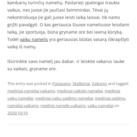
kambarių turinčių namelių. Pastarieji ypatingai traukia
vaikus, nes juose jie jaučiasi šeimininkai. Tėvai jų
nekontroliuoja jie gali juose leisti laiką laisvai, tik namo
grįžti pavalgyti. O kas geriausia šiuose nameliuose leisdami
laiką, jie sportuoja, būna gryname ore bei laviną kūrybą.
Todėl
vaikų namelis
yra geriausias būdas vasarą iškrapštyti
vaiką iš namų.
Išsirinkite savo namelį jau dabar, ir leiskite vakarus lauke
su vaikais, gryname ore.
This entry was posted in
Paslaugos
,
Skelbimai
,
Vaikams
and tagged
mediniai nameliai vaikams
,
mediniai vaikiski nameliai
,
mediniai
vaiku nameliai
,
mediniai vaiku zaidimo nameliai
,
mediniai zaidimu
nameliai vaikams
,
medinis namelis vaikams
,
vaiku nameliai
on
2020/10/19
.