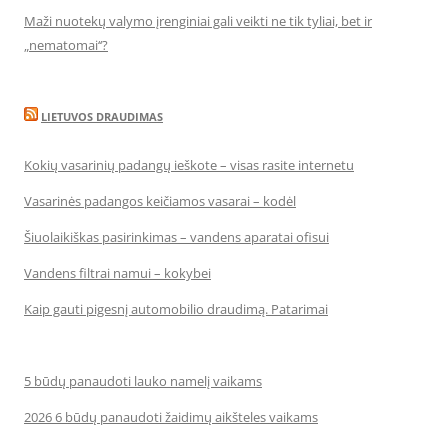
Maži nuotekų valymo įrenginiai gali veikti ne tik tyliai, bet ir
„nematomai‘‘?
LIETUVOS DRAUDIMAS
Kokių vasarinių padangų ieškote – visas rasite internetu
Vasarinės padangos keičiamos vasarai – kodėl
Šiuolaikiškas pasirinkimas – vandens aparatai ofisui
Vandens filtrai namui – kokybei
Kaip gauti pigesnį automobilio draudimą. Patarimai
5 būdų panaudoti lauko namelį vaikams
2026 6 būdų panaudoti žaidimų aikšteles vaikams