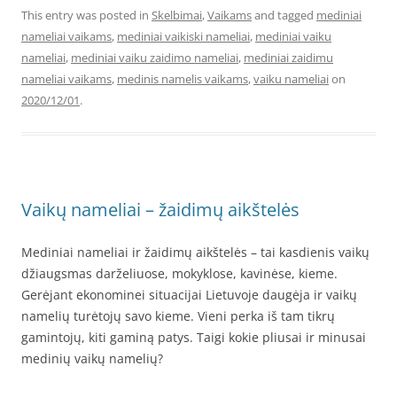
This entry was posted in
Skelbimai
,
Vaikams
and tagged
mediniai
nameliai vaikams
,
mediniai vaikiski nameliai
,
mediniai vaiku
nameliai
,
mediniai vaiku zaidimo nameliai
,
mediniai zaidimu
nameliai vaikams
,
medinis namelis vaikams
,
vaiku nameliai
on
2020/12/01
.
Vaikų nameliai – žaidimų aikštelės
Mediniai nameliai ir žaidimų aikštelės – tai kasdienis vaikų
džiaugsmas darželiuose, mokyklose, kavinėse, kieme.
Gerėjant ekonominei situacijai Lietuvoje daugėja ir vaikų
namelių turėtojų savo kieme. Vieni perka iš tam tikrų
gamintojų, kiti gaminą patys. Taigi kokie pliusai ir minusai
medinių vaikų namelių?