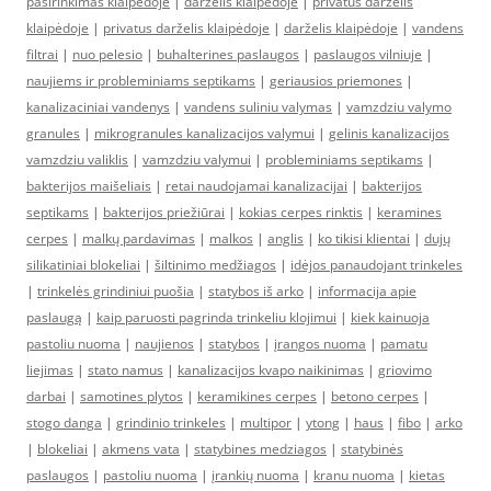
pasirinkimas klaipėdoje
|
darželis klaipėdoje
|
privatus darželis
klaipėdoje
|
privatus darželis klaipėdoje
|
darželis klaipėdoje
|
vandens
filtrai
|
nuo pelesio
|
buhalterines paslaugos
|
paslaugos vilniuje
|
naujiems ir probleminiams septikams
|
geriausios priemones
|
kanalizaciniai vandenys
|
vandens suliniu valymas
|
vamzdziu valymo
granules
|
mikrogranules kanalizacijos valymui
|
gelinis kanalizacijos
vamzdziu valiklis
|
vamzdziu valymui
|
probleminiams septikams
|
bakterijos maišeliais
|
retai naudojamai kanalizacijai
|
bakterijos
septikams
|
bakterijos priežiūrai
|
kokias cerpes rinktis
|
keramines
cerpes
|
malkų pardavimas
|
malkos
|
anglis
|
ko tikisi klientai
|
dujų
silikatiniai blokeliai
|
šiltinimo medžiagos
|
idėjos panaudojant trinkeles
|
trinkelės grindiniui puošia
|
statybos iš arko
|
informacija apie
paslaugą
|
kaip paruosti pagrinda trinkeliu klojimui
|
kiek kainuoja
pastoliu nuoma
|
naujienos
|
statybos
|
įrangos nuoma
|
pamatu
liejimas
|
stato namus
|
kanalizacijos kvapo naikinimas
|
griovimo
darbai
|
samotines plytos
|
keramikines cerpes
|
betono cerpes
|
stogo danga
|
grindinio trinkeles
|
multipor
|
ytong
|
haus
|
fibo
|
arko
|
blokeliai
|
akmens vata
|
statybines medziagos
|
statybinės
paslaugos
|
pastoliu nuoma
|
įrankių nuoma
|
kranu nuoma
|
kietas