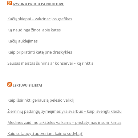
GYVUNU PREKIU PARDUOTUVE
Kačių skiepai – vakcinacijos grafikas
Ką naudinga žinoti apie kates
Kačių auklėjimas
Kaip pripratinti katę prie draskyklės
Sausas maistas šunims ar konservai – ką rinktis
LEKTUVU BILIETAI
Kaip išsirinkti geriausią pelėsio valiklį
Žieminių padangų žymėjimas yra svarbus – kaip išvengti klaidų
Medinės žaidimų aikštelės vaikams – pristatymas ir surinkimas
Kaip sutaupyti aptveriant kaimo sodybą?