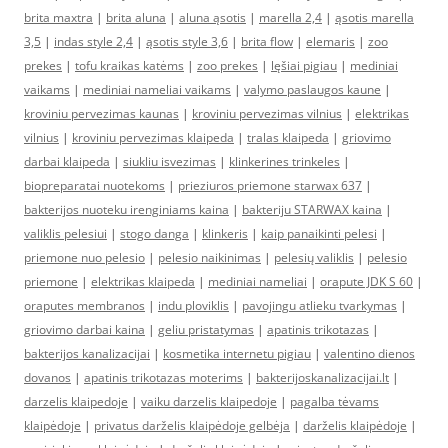
brita maxtra
|
brita aluna
|
aluna ąsotis
|
marella 2,4
|
ąsotis marella
3,5
|
indas style 2,4
|
ąsotis style 3,6
|
brita flow
|
elemaris
|
zoo
prekes
|
tofu kraikas katėms
|
zoo prekes
|
lęšiai pigiau
|
mediniai
vaikams
|
mediniai nameliai vaikams
|
valymo paslaugos kaune
|
kroviniu pervezimas kaunas
|
kroviniu pervezimas vilnius
|
elektrikas
vilnius
|
kroviniu pervezimas klaipeda
|
tralas klaipeda
|
griovimo
darbai klaipeda
|
siukliu isvezimas
|
klinkerines trinkeles
|
biopreparatai nuotekoms
|
prieziuros priemone starwax 637
|
bakterijos nuoteku irenginiams kaina
|
bakteriju STARWAX kaina
|
valiklis pelesiui
|
stogo danga
|
klinkeris
|
kaip panaikinti pelesi
|
priemone nuo pelesio
|
pelesio naikinimas
|
pelesių valiklis
|
pelesio
priemone
|
elektrikas klaipeda
|
mediniai nameliai
|
orapute JDK S 60
|
oraputes membranos
|
indu ploviklis
|
pavojingu atlieku tvarkymas
|
griovimo darbai kaina
|
geliu pristatymas
|
apatinis trikotazas
|
bakterijos kanalizacijai
|
kosmetika internetu pigiau
|
valentino dienos
dovanos
|
apatinis trikotazas moterims
|
bakterijoskanalizacijai.lt
|
darzelis klaipedoje
|
vaiku darzelis klaipedoje
|
pagalba tėvams
klaipėdoje
|
privatus darželis klaipėdoje gelbėja
|
darželis klaipėdoje
|