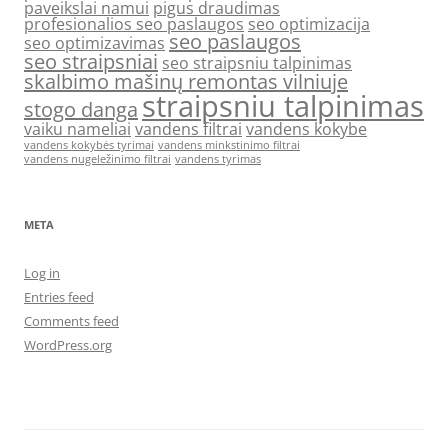
paveikslai namui
pigus draudimas
profesionalios seo paslaugos
seo optimizacija
seo paslaugos
seo optimizavimas
seo straipsniai
seo straipsniu talpinimas
skalbimo mašinų remontas vilniuje
straipsniu talpinimas
stogo danga
vaiku nameliai
vandens filtrai
vandens kokybe
vandens kokybės tyrimai
vandens minkstinimo filtrai
vandens nugeležinimo filtrai
vandens tyrimas
META
Log in
Entries feed
Comments feed
WordPress.org