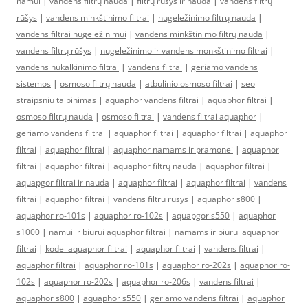
namui
|
vandens filtrų nauda
|
filtrų rūšys ir nauda
|
vandens filtrų
rūšys
|
vandens minkštinimo filtrai
|
nugeležinimo filtrų nauda
|
vandens filtrai nugeležinimui
|
vandens minkštinimo filtrų nauda
|
vandens filtrų rūšys
|
nugeležinimo ir vandens monkštinimo filtrai
|
vandens nukalkinimo filtrai
|
vandens filtrai
|
geriamo vandens
sistemos
|
osmoso filtrų nauda
|
atbulinio osmoso filtrai
|
seo
straipsniu talpinimas
|
aquaphor vandens filtrai
|
aquaphor filtrai
|
osmoso filtrų nauda
|
osmoso filtrai
|
vandens filtrai aquaphor
|
geriamo vandens filtrai
|
aquaphor filtrai
|
aquaphor filtrai
|
aquaphor
filtrai
|
aquaphor filtrai
|
aquaphor namams ir pramonei
|
aquaphor
filtrai
|
aquaphor filtrai
|
aquaphor filtrų nauda
|
aquaphor filtrai
|
aquapgor filtrai ir nauda
|
aquaphor filtrai
|
aquaphor filtrai
|
vandens
filtrai
|
aquaphor filtrai
|
vandens filtru rusys
|
aquaphor s800
|
aquaphor ro-101s
|
aquaphor ro-102s
|
aquapgor s550
|
aquaphor
s1000
|
namui ir biurui aquaphor filtrai
|
namams ir biurui aquaphor
filtrai
|
kodel aquaphor filtrai
|
aquaphor filtrai
|
vandens filtrai
|
aquaphor filtrai
|
aquaphor ro-101s
|
aquaphor ro-202s
|
aquaphor ro-
102s
|
aquaphor ro-202s
|
aquaphor ro-206s
|
vandens filtrai
|
aquaphor s800
|
aquaphor s550
|
geriamo vandens filtrai
|
aquaphor