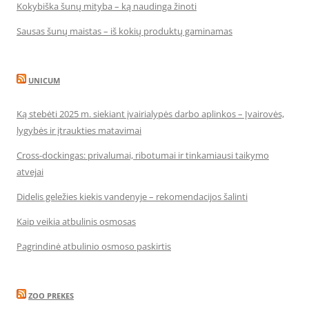
Kokybiška šunų mityba – ką naudinga žinoti
Sausas šunų maistas – iš kokių produktų gaminamas
UNICUM
Ką stebėti 2025 m. siekiant įvairialypės darbo aplinkos – Įvairovės,
lygybės ir įtraukties matavimai
Cross-dockingas: privalumai, ribotumai ir tinkamiausi taikymo
atvejai
Didelis geležies kiekis vandenyje – rekomendacijos šalinti
Kaip veikia atbulinis osmosas
Pagrindinė atbulinio osmoso paskirtis
ZOO PREKES