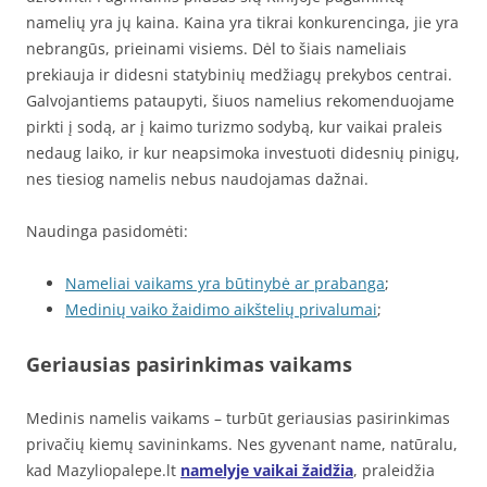
namelių yra jų kaina. Kaina yra tikrai konkurencinga, jie yra
nebrangūs, prieinami visiems. Dėl to šiais nameliais
prekiauja ir didesni statybinių medžiagų prekybos centrai.
Galvojantiems pataupyti, šiuos namelius rekomenduojame
pirkti į sodą, ar į kaimo turizmo sodybą, kur vaikai praleis
nedaug laiko, ir kur neapsimoka investuoti didesnių pinigų,
nes tiesiog namelis nebus naudojamas dažnai.
Naudinga pasidomėti:
Nameliai vaikams yra būtinybė ar prabanga
;
Medinių vaiko žaidimo aikštelių privalumai
;
Geriausias pasirinkimas vaikams
Medinis namelis vaikams – turbūt geriausias pasirinkimas
privačių kiemų savininkams. Nes gyvenant name, natūralu,
kad Mazyliopalepe.lt
namelyje vaikai žaidžia
, praleidžia