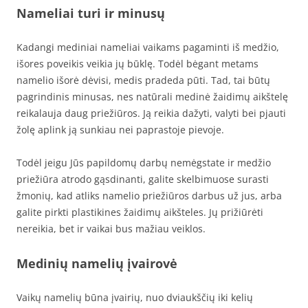
Nameliai turi ir minusų
Kadangi mediniai nameliai vaikams pagaminti iš medžio,
išores poveikis veikia jų būklę. Todėl bėgant metams
namelio išorė dėvisi, medis pradeda pūti. Tad, tai būtų
pagrindinis minusas, nes natūrali medinė žaidimų aikštelę
reikalauja daug priežiūros. Ją reikia dažyti, valyti bei pjauti
žolę aplink ją sunkiau nei paprastoje pievoje.
Todėl jeigu Jūs papildomų darbų nemėgstate ir medžio
priežiūra atrodo gąsdinanti, galite skelbimuose surasti
žmonių, kad atliks namelio priežiūros darbus už jus, arba
galite pirkti plastikines žaidimų aikšteles. Jų prižiūrėti
nereikia, bet ir vaikai bus mažiau veiklos.
Medinių namelių įvairovė
Vaikų namelių būna įvairių, nuo dviaukščių iki kelių