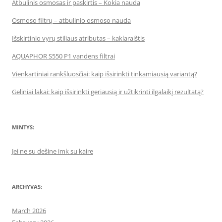
Atbulinis osmosas ir paskirtis – Kokia nauda
Osmoso filtrų – atbulinio osmoso nauda
Išskirtinio vyrų stiliaus atributas – kaklaraištis
AQUAPHOR S550 P1 vandens filtrai
Vienkartiniai rankšluosčiai: kaip išsirinkti tinkamiausią variantą?
Geliniai lakai: kaip išsirinkti geriausią ir užtikrinti ilgalaikį rezultatą?
MINTYS:
Jei ne su dešine imk su kaire
ARCHYVAS:
March 2026