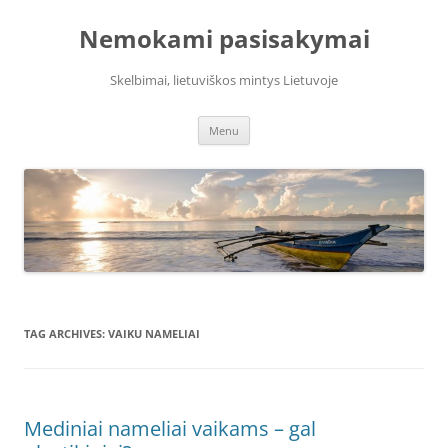
Skip
to
Nemokami pasisakymai
content
Skelbimai, lietuviškos mintys Lietuvoje
Menu
TAG ARCHIVES:
VAIKU NAMELIAI
Mediniai nameliai vaikams – gal