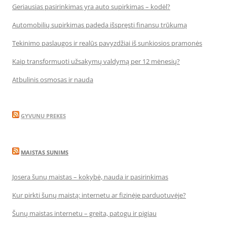
Geriausias pasirinkimas yra auto supirkimas – kodėl?
Automobilių supirkimas padeda išspręsti finansų trūkumą
Tekinimo paslaugos ir realūs pavyzdžiai iš sunkiosios pramonės
Kaip transformuoti užsakymų valdymą per 12 mėnesių?
Atbulinis osmosas ir nauda
GYVUNU PREKES
MAISTAS SUNIMS
Josera šunų maistas – kokybė, nauda ir pasirinkimas
Kur pirkti šunų maistą: internetu ar fizinėje parduotuvėje?
Šunų maistas internetu – greita, patogu ir pigiau