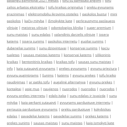
padangu gamintojai 2021 metais
|
tofu su bambuko anglimi
|
tofu
zalios arbatos ekstraktu
|
tofu kraikas originalus
|
prekiu gyvunams
grazinimas
|
elektromobiliu ikrovimo stoteles
|
paskolos bustui
|
mini
paskolos
|
kačių mityba
|
išmokykite katę
|
perkraustymo paslaugos
vilniuje
|
meistras vilniuje
|
odontologijos klinika
|
super premium
|
sunu maistas
|
sunu edalas
|
valandinis darzelis vilniuje
|
josera
katems
|
josera sunims
|
paskolos internetu
|
guoliai sunims
|
dubeneliai sunims
|
sunu dziovintuvai
|
konservai sunims
|
kaciu
tualetas
|
sausas maistas katems
|
konservai katems
|
silikoninis
kraikas
|
bentonitinis kraikas
|
kraikas tofu
|
sausas sunu maistas
|
info
|
kaip sutaupyti gyvunams
|
prekes gyvunams
|
gyvunu prieziura
|
gyvunu augintojams
|
šunims
|
katėms
|
gyvunu prekes
|
tofu kraiko
naudojimas
|
ar patiks tofu
|
augalinė alternatyva
|
gyvunu prekes
|
kontaktai
|
apie mus
|
naujienos
|
nuorodos
|
nuorodos
|
nuorodos
|
gyvunu prekes internetu
|
edalo itaka
|
sunu edalas ir isvaizda
|
sunu
mityba
|
kaip perkant sutaupyti
|
gyvunams parduotuve internetu
|
geriausia parduotuve gyvunams
|
prekiu parduotuve
|
kokybiskas
edalas
|
pavadeliai katems
|
pavadeliai sunims
|
prekes katems
|
prekes sunims
|
sausas maistas
|
sunu maistas
|
kaip ismokyti kate