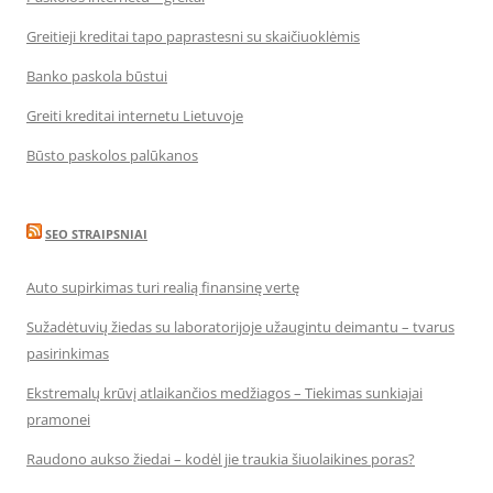
Greitieji kreditai tapo paprastesni su skaičiuoklėmis
Banko paskola būstui
Greiti kreditai internetu Lietuvoje
Būsto paskolos palūkanos
SEO STRAIPSNIAI
Auto supirkimas turi realią finansinę vertę
Sužadėtuvių žiedas su laboratorijoje užaugintu deimantu – tvarus
pasirinkimas
Ekstremalų krūvį atlaikančios medžiagos – Tiekimas sunkiajai
pramonei
Raudono aukso žiedai – kodėl jie traukia šiuolaikines poras?