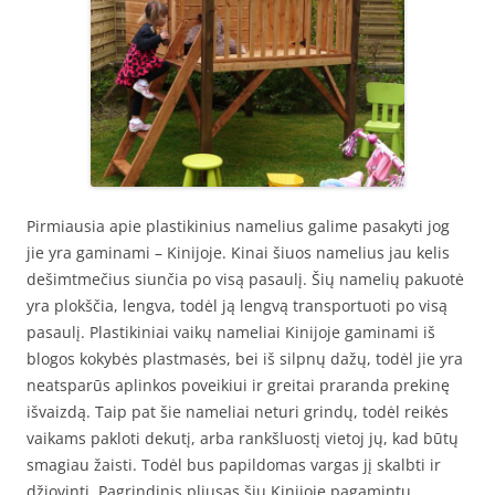
Pirmiausia apie plastikinius namelius galime pasakyti jog
jie yra gaminami – Kinijoje. Kinai šiuos namelius jau kelis
dešimtmečius siunčia po visą pasaulį. Šių namelių pakuotė
yra plokščia, lengva, todėl ją lengvą transportuoti po visą
pasaulį. Plastikiniai vaikų nameliai Kinijoje gaminami iš
blogos kokybės plastmasės, bei iš silpnų dažų, todėl jie yra
neatsparūs aplinkos poveikiui ir greitai praranda prekinę
išvaizdą. Taip pat šie nameliai neturi grindų, todėl reikės
vaikams pakloti dekutį, arba rankšluostį vietoj jų, kad būtų
smagiau žaisti. Todėl bus papildomas vargas jį skalbti ir
džiovinti. Pagrindinis pliusas šių Kinijoje pagamintų