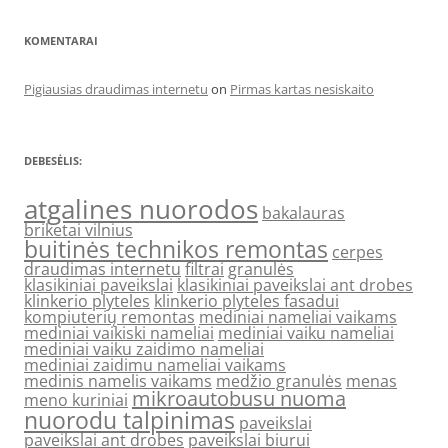
KOMENTARAI
Pigiausias draudimas internetu
on
Pirmas kartas nesiskaito
DEBESĖLIS:
atgalines nuorodos
bakalauras
briketai vilnius
buitinės technikos remontas
cerpes
draudimas internetu
filtrai
granulės
klasikiniai paveikslai
klasikiniai paveikslai ant drobes
klinkerio plyteles
klinkerio plyteles fasadui
kompiuterių remontas
mediniai nameliai vaikams
mediniai vaikiski nameliai
mediniai vaiku nameliai
mediniai vaiku zaidimo nameliai
mediniai zaidimu nameliai vaikams
medinis namelis vaikams
medžio granulės
menas
mikroautobusu nuoma
meno kuriniai
nuorodu talpinimas
paveikslai
paveikslai ant drobes
paveikslai biurui