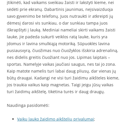
įtikinėti, kad vaikams sveikiau žaisti ir lakstyti kieme, nei
sėdėti prie ekranų. Dabartinis jaunimas, neįsivaizduoja
savo gyvenimo be telefonų. Juos nutraukti ir atkreipti jų
dėmesį darosi vis sunkiau, o dar sunkiau tampa juos
iškrapštyti į lauką. Mediniai nameliai skirti vaikams žaisti
lauke, jie padeda sukurti veiklos ratą lauke, kuris yra
įdomus ir lavina smulkiąją motoriką. Sūpuoklės lavina
pusiausvyrą, čiuožimas nuo čiuožyklos išskiria adrenaliną,
nes didelis greitis čiuožiant nuo jos. Lipimas laiptais –
sportas. Namelyje vaikas jaučiasi saugus, nes tai jo zona.
Kaip matote namelis turi labai daug pliusų, dar vienas jų
būtų draugai. Kadangi ne visi turi žaidimu aikšteles kieme,
jos traukia vaikus kaip magnetas. Taigi jeigu jūsų vaikas
turi žaidimų aikštelę, tikėtina turės ir daug draugų.
Naudinga pasidomėti:
Vaikų lauko žaidimo aikštelių privalumai
;