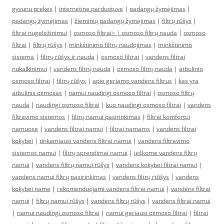
gyvunu prekes
|
internetine parduotuve
|
padangų žymėjimas
|
padangų žymėjimas
|
žieminių padangų žymėjimas
|
filtrų rūšys
|
filtrai nugeležinimui
|
osmoso filtrai> |
osmoso filtrų nauda
|
osmoso
filtrai
|
filtrų rūšys
|
minkštinimo filtrų naudojimas
|
minkštinimo
sistema
|
filtrų rūšys ir nauda
|
osmoso filtrai
|
vandens filtrai
nukalkinimui
|
vandens filtrų nauda
|
osmoso filtrų nauda
|
atbulinio
osmoso filtrai
|
filtrų rūšys
|
apie geriamo vandens filtrus
|
kas yra
atbulinis osmosas
|
namui naudingi osmoso filtrai
|
osmoso filtrų
nauda
|
naudingi osmoso filtrai
|
kuo naudingi osmoso filtrai
|
vandens
filtravimo sistemos
|
filtrų namui pasirinkimas
|
filtrai komfortui
namuose
|
vandens filtrai namui
|
filtrai namams
|
vandens filtrai
kokybei
|
tinkamiausi vandens filtrai namui
|
vandens filtravimo
sistemos namui
|
filtrų sprendimai namui
|
ieškome vandens filtrų
namui
|
vandens filtrų namui rūšys
|
vandens kokybei filtrai namui
|
vandens namui filtrų pasirinkimas
|
vandens filtrų rtūšys
|
vandens
kokybei name
|
rekomenduojami vandens filtrai namui
|
vandens filtrai
namui
|
filtrų namui rūšys
|
vandens filtrų rūšys
|
vandens filtrai namui
|
namui naudingi osmoso filtrai
|
namui geriausi osmoso filtrai
|
filtrai