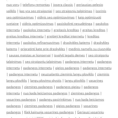
nuo vorų
|
telefonų remontas
|
josera classic
|
geriausias pelesio
valiklis
|
kas yra seo straipsniai
|
seo straipsniu talpinimas
|
isorinis
seo optimizavimas
|
vidinis seo optimizavimas
|
kaip optimizuoti
svetaine
|
vidinis optimizavimas
|
pasiskolinti nesudėtinga
|
paskolos
internetu
|
paskolos internetu
|
greitasis kreditas
|
greitas kreditas
|
greitas kreditas internetu
|
greitieji kreditai internetu
|
kreditas
internetu
|
paskolos refinansavimas
|
draskykles katems
|
draskykles
katems
|
pripratinti kate prie draskykles
|
medinis namelis su ciuozykla
|
sausas maistas ar konservai
|
isvalyti tepalo demes
|
seo straipsniu
talpinimas
|
seo straipsniu talpinimas
|
padangos internetu
|
padangos
internetu
|
padangos internetu
|
pigios padangos
|
padangos internetu
|
padangos internetu
|
neuzsalantis zieminis langu ploviklis
|
zieminis
langu ploviklis
|
langu plovimo skystis
|
langu ploviklis
|
vasarines
padangos
|
ziemines padangos
|
padangos pigiau
|
padangos
internetu
|
nuo kada keiciamos padangos
|
ziemines padangos
|
vasarines padangos
|
padangu pasirinkimas
|
nuo kada keiciamos
padangos
|
ziemines padangos
|
pigios padangos
|
vasarines
padangos
|
Kiek kainuoja vasarines padangos
|
Geriausi vasariniu