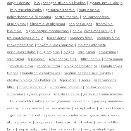
daryti i dezute
|
kuo ypatingas silikoninis kraikas
|
gyvunu prekiu akcija
|
kaip issirinkti kraika
|
geriausi siltnamiai
|
kaip issirinkti
|
polikarbonatiniai šiltnamiai
|
tvirti siltnamiai
|
polikarbonatiniai
atsiliepimai
|
šiltnamiai atsiliepimai
|
seo paslaugos
|
frontaliniai
krautuvai
|
signalizacijos montavimas
|
atliekų išvežimas vilniuje
|
traumatologas vilniuje
|
led reklama
|
vandens filtrai
|
vandens filtrai
|
renkamės filtrus
|
tinkamiausias maistas
|
maistas internetu
|
geriausias ėdalas
|
augintojams
|
blogas
|
straipsniai
|
straipsniai
|
straipsniai
|
fejerverkai
|
ieskantiems filtru
|
filtrai namui
|
filtru nauda
|
vandens filtrai
|
vandens filtrai
|
biologinės bakterijos
|
kanalizacijos
kvapas
|
kanalizacijos bakterijos
|
medinis namelis su ciuozykla
|
efektyvio biologinės bakterijos
|
fejerverkai
|
sodui
|
brita vandens
filtrai
|
privatus darzelis
|
šiltnamiai internetu
|
polikarbonatiniai
siltnamiai
|
gyvunu prekes
|
maistas sunims
|
geriausias sunu maistas
|
kaip issirinkti kraika
|
gelbsti gyvūnus nuo karščio
|
gyvūnų maudynės
vasarą
|
šunų mityba
|
sausas maistas
|
kačių kraikas
|
kraikas katėms
|
gyvūnams internetu
|
perkamiausios internetu
|
geriausias kraikas
|
akcija prekems
|
zooprekės
|
kaip issirinkti
|
kraikas
|
vandens filtrai
brita
|
kaip ismokyti kate
|
kaciu kraikas tofu
|
kas yra odontologai
|