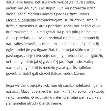
daug laiko lauke. Bet sugalvoti veiklos gali būti sunku,
juolab kad gaudynių ar slėpinių vaikai nežaidžia ištisą
dieną. Todėl medinis namelis padės užimti vaikus.
Mediniai nameliai
komplektuojami su čiuožyklą, smėlio
dėže, sūpynėmis ir kitais priedais. Todėl norint kad vaikai
būti maksimaliai užimti geriausia pirkti pilną namelį su
visais priedais. Lietuvoje mediniai nameliai gaminami iš
natūralios lietuviškos medienos, dažniausiai iš pušies iš
eglės, todėl jie yra ilgaamžiai. Gamintojai siūlo surinkimo
paslaugas visoje Lietuvoje, tad jeigu neturi laiko ar įgūdžių,
nebeda, gamintojai šį galvosūkį jau išsprendė. Vaikų
nameliai pagaminti iš medžio yra atsparūs aplinkos
poveikiui, todėl gali stovėti ištisus metus kieme.
Jeigu vis dar dvejojate kokį namelį susikomplektuoti, galite
užsukti į Mazyliopalepe.lt ir išsirinkti iš jau sukomplektuotų
vaikų namelių. O nuotraukų galerijoje netgi pamatyti kaip
šie nameliai atrodo klientų kieme.