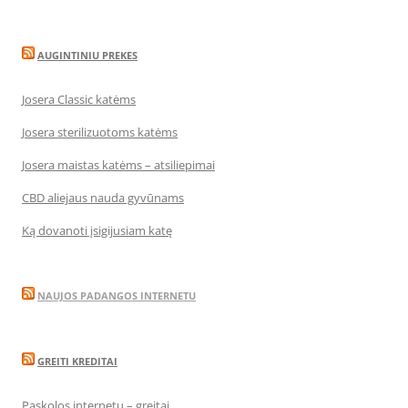
AUGINTINIU PREKES
Josera Classic katėms
Josera sterilizuotoms katėms
Josera maistas katėms – atsiliepimai
CBD aliejaus nauda gyvūnams
Ką dovanoti įsigijusiam katę
NAUJOS PADANGOS INTERNETU
GREITI KREDITAI
Paskolos internetu – greitai