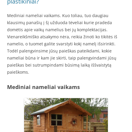
plastikiniai?
Mediniai nameliai vaikams. Kuo toliau, tuo daugiau
klausimų panašių į šį užduoda tėveliai kurie pradeda
domėtis apie vaikų namelius bei jų komplektacijas.
Vienareikšmiško atsakymo nėra, reikia žinoti ko tikitės iš
namelio, o tuomet galite svarstyti kokį namelį išsirinkti.
Todėl palengvinsime jūsų paieškas pateikdami, kokie
nameliai būna ir kam jie skirti, taip palengvindami jūsų
paieškas bei sutrumpindami būsimą laiką iššvaistytą
paieškoms.
Mediniai nameliai vaikams