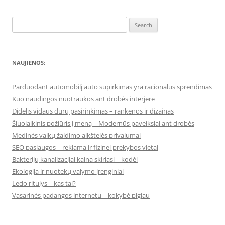
Search
for:
NAUJIENOS:
Parduodant automobilį auto supirkimas yra racionalus sprendimas
Kuo naudingos nuotraukos ant drobės interjere
Didelis vidaus durų pasirinkimas – rankenos ir dizainas
Šiuolaikinis požiūris į meną – Modernūs paveikslai ant drobės
Medinės vaikų žaidimo aikštelės privalumai
SEO paslaugos – reklama ir fizinei prekybos vietai
Bakterijų kanalizacijai kaina skiriasi – kodėl
Ekologija ir nuotekų valymo įrenginiai
Ledo ritulys – kas tai?
Vasarinės padangos internetu – kokybė pigiau