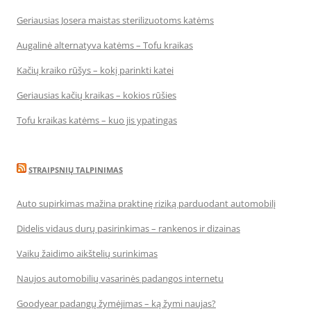
Geriausias Josera maistas sterilizuotoms katėms
Augalinė alternatyva katėms – Tofu kraikas
Kačių kraiko rūšys – kokį parinkti katei
Geriausias kačių kraikas – kokios rūšies
Tofu kraikas katėms – kuo jis ypatingas
STRAIPSNIŲ TALPINIMAS
Auto supirkimas mažina praktinę riziką parduodant automobilį
Didelis vidaus durų pasirinkimas – rankenos ir dizainas
Vaikų žaidimo aikštelių surinkimas
Naujos automobilių vasarinės padangos internetu
Goodyear padangų žymėjimas – ką žymi naujas?