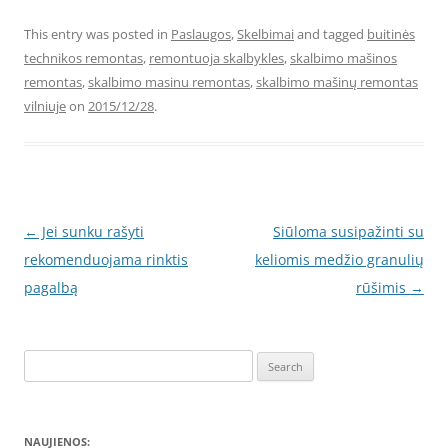
This entry was posted in
Paslaugos
,
Skelbimai
and tagged
buitinės
technikos remontas
,
remontuoja skalbykles
,
skalbimo mašinos
remontas
,
skalbimo masinu remontas
,
skalbimo mašinų remontas
vilniuje
on
2015/12/28
.
Post
←
Jei sunku rašyti
Siūloma susipažinti su
navigation
rekomenduojama rinktis
keliomis medžio granulių
pagalbą
rūšimis
→
Search
for:
NAUJIENOS: