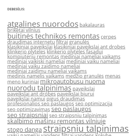
DEBESĖLIS:
atgalines nuorodos
bakalauras
briketai vilnius
buitinės technikos remontas
cerpes
draudimas internetu
filtrai
granulės
klasikiniai paveikslai
klasikiniai paveikslai ant drobes
klinkerio plyteles
klinkerio plyteles fasadui
kompiuterių remontas
mediniai nameliai vaikams
mediniai vaikiski nameliai
mediniai vaiku nameliai
mediniai vaiku zaidimo nameliai
mediniai zaidimu nameliai vaikams
medinis namelis vaikams
medžio granulės
menas
mikroautobusu nuoma
meno kuriniai
nuorodu talpinimas
paveikslai
paveikslai ant drobes
paveikslai biurui
paveikslai namui
pigus draudimas
profesionalios seo paslaugos
seo optimizacija
seo paslaugos
seo optimizavimas
seo straipsniai
seo straipsniu talpinimas
skalbimo mašinų remontas vilniuje
straipsniu talpinimas
stogo danga
vaiku nameliai
vandens filtrai
vandens kokybe