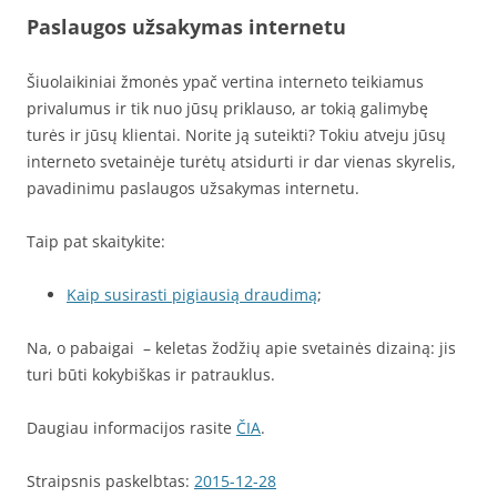
Paslaugos užsakymas internetu
Šiuolaikiniai žmonės ypač vertina interneto teikiamus
privalumus ir tik nuo jūsų priklauso, ar tokią galimybę
turės ir jūsų klientai. Norite ją suteikti? Tokiu atveju jūsų
interneto svetainėje turėtų atsidurti ir dar vienas skyrelis,
pavadinimu paslaugos užsakymas internetu.
Taip pat skaitykite:
Kaip susirasti pigiausią draudimą
;
Na, o pabaigai – keletas žodžių apie svetainės dizainą: jis
turi būti kokybiškas ir patrauklus.
Daugiau informacijos rasite
ČIA
.
Straipsnis paskelbtas:
2015-12-28