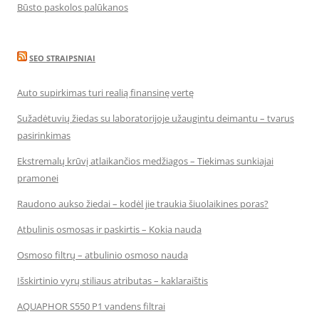
Būsto paskolos palūkanos
SEO STRAIPSNIAI
Auto supirkimas turi realią finansinę vertę
Sužadėtuvių žiedas su laboratorijoje užaugintu deimantu – tvarus
pasirinkimas
Ekstremalų krūvį atlaikančios medžiagos – Tiekimas sunkiajai
pramonei
Raudono aukso žiedai – kodėl jie traukia šiuolaikines poras?
Atbulinis osmosas ir paskirtis – Kokia nauda
Osmoso filtrų – atbulinio osmoso nauda
Išskirtinio vyrų stiliaus atributas – kaklaraištis
AQUAPHOR S550 P1 vandens filtrai