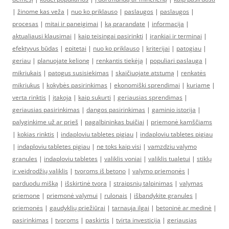
|
žinome kas veža
|
nuo ko priklauso
|
paslaugos
|
paslaugos
|
procesas
|
mitai ir paneigimai
|
ką prarandate
|
informacija
|
aktualiausi klausimai
|
kaip teisingai pasirinkti
|
įrankiai ir terminai
|
efektyvus būdas
|
epitetai
|
nuo ko priklauso
|
kriterijai
|
patogiau
|
geriau
|
planuojate kelionę
|
renkantis tiekėją
|
populiari paslauga
|
mikriukais
|
patogus susisiekimas
|
skaičiuojate atstumą
|
renkatės
mikriukus
|
kokybės pasirinkimas
|
ekonomiški sprendimai
|
kuriame
|
verta rinktis
|
įtakoja
|
kaip sukurti
|
geriausias sprendimas
|
geriausias pasirinkimas
|
dangos pasirinkimas
|
gaminio istorija
|
palyginkime už ar prieš
|
pagalbininkas buičiai
|
priemonė kamščiams
|
kokias rinktis
|
indaploviu tabletes pigiau
|
indaploviu tabletes pigiau
|
indaploviu tabletes pigiau
|
ne toks kaip visi
|
vamzdziu valymo
granules
|
indaploviu tabletes
|
valiklis voniai
|
valiklis tualetui
|
stiklų
ir veidrodžių valiklis
|
tvoroms iš betono
|
valymo priemonės
|
parduodu mišką
|
išskirtinė tvora
|
straipsnių talpinimas
|
valymas
priemone
|
priemonė valymui
|
rulonais
|
išbandykite granules
|
priemonės
|
gaudyklių priežiūrai
|
tarnauja ilgai
|
betoninė ar medinė
|
pasirinkimas
|
tvoroms
|
paskirtis
|
tvirta investicija
|
geriausias