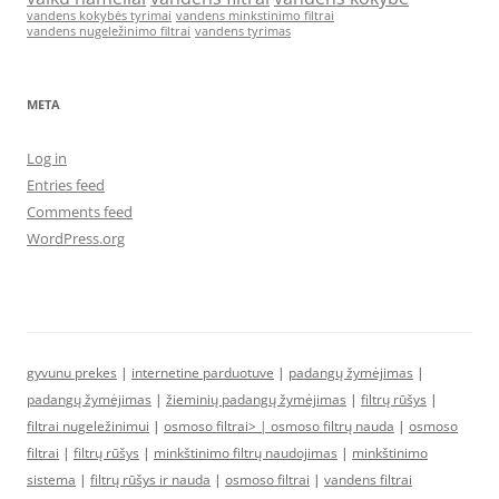
vandens kokybės tyrimai
vandens minkstinimo filtrai
vandens nugeležinimo filtrai
vandens tyrimas
META
Log in
Entries feed
Comments feed
WordPress.org
gyvunu prekes
|
internetine parduotuve
|
padangų žymėjimas
|
padangų žymėjimas
|
žieminių padangų žymėjimas
|
filtrų rūšys
|
filtrai nugeležinimui
|
osmoso filtrai> |
osmoso filtrų nauda
|
osmoso
filtrai
|
filtrų rūšys
|
minkštinimo filtrų naudojimas
|
minkštinimo
sistema
|
filtrų rūšys ir nauda
|
osmoso filtrai
|
vandens filtrai