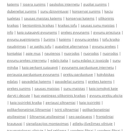
katems
|
josera sunims
|
paskolos internetu
|
guoliai sunims
|
dubeneliai sunims
|
sunu dziovintuvai
|
konservai sunims
|
kaciu
tualetas
|
sausas maistas katems
|
konservai katems
|
silikoninis
kraikas
|
bentonitinis kraikas
|
kraikas tofu
|
sausas sunu maistas
|
info
|
kaip sutaupyti gyvunams
|
prekes gyvunams
|
gyvunu prieziura
|
gyvunu augintojams
|
šunims
|
katėms
|
gyvunu prekes
|
tofu kraiko
naudojimas
|
ar patiks tofu
|
augalinė alternatyva
|
gyvunu prekes
|
kontaktai
|
apie mus
|
naujienos
|
nuorodos
|
nuorodos
|
nuorodos
|
gyvunu prekes internetu
|
edalo itaka
|
sunu edalas ir isvaizda
|
sunu
mityba
|
kaip perkant sutaupyti
|
gyvunams parduotuve internetu
|
geriausia parduotuve gyvunams
|
prekiu parduotuve
|
kokybiskas
edalas
|
pavadeliai katems
|
pavadeliai sunims
|
prekes katems
|
prekes sunims
|
sausas maistas
|
sunu maistas
|
kaip ismokyti kate
daryti i dezute
|
kuo ypatingas silikoninis kraikas
|
gyvunu prekiu akcija
|
kaip issirinkti kraika
|
geriausi siltnamiai
|
kaip issirinkti
|
polikarbonatiniai šiltnamiai
|
tvirti siltnamiai
|
polikarbonatiniai
atsiliepimai
|
šiltnamiai atsiliepimai
|
seo paslaugos
|
frontaliniai
krautuvai
|
signalizacijos montavimas
|
atliekų išvežimas vilniuje
|
traumatologas vilniuje
|
led reklama
|
vandens filtrai
|
vandens filtrai
|