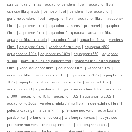
straipsniu talpinimas
|
aquaphor vandens filtrai
|
aquaphor filtrai
|
osmoso filtrų nauda
|
osmoso filtrai
|
vandens filtrai aquaphor
|
geriamo vandens filtrai
|
aquaphor filtrai
|
aquaphor filtrai
|
aquaphor
filtrai
|
aquaphor filtrai
|
aquaphor namams ir pramonei
|
aquaphor
filtrai
|
aquaphor filtrai
|
aquaphor filtrų nauda
|
aquaphor filtrai
|
aquapgor filtrai ir nauda
|
aquaphor filtrai
|
aquaphor filtrai
|
vandens
filtrai
|
aquaphor filtrai
|
vandens filtru rusys
|
aquaphor s800
|
aquaphor ro-101s
|
aquaphor ro-102s
|
aquapgor s550
|
aquaphor
s1000
|
namui ir biurui aquaphor filtrai
|
namams ir biurui aquaphor
filtrai
|
kodel aquaphor filtrai
|
aquaphor filtrai
|
vandens filtrai
|
aquaphor filtrai
|
aquaphor ro-101s
|
aquaphor ro-202s
|
aquaphor ro-
102s
|
aquaphor ro-202s
|
aquaphor ro-206s
|
vandens filtrai
|
aquaphor s800
|
aquaphor s550
|
geriamo vandens filtrai
|
aquaphor
s1000
|
aquaphor ro 101s
|
aquaphor 102s
|
aquaphor ro 202s
|
aquaphor ro 206s
|
vandens minkstinimo filtrai
|
nugeležinimo filtrai
|
pelesio kvapa galima panaikinti
|
priemone nuo voru
|
lauko kubilai
pardavimui
|
priemonė nuo vorų
|
telefonų remontas
|
kas yra seo
|
priemone nuo voru
|
telefonų remontas
|
telefonų remontas
|
priemonė nuo vorų
|
lauko kubilai pardavimui
|
seo straipsniu