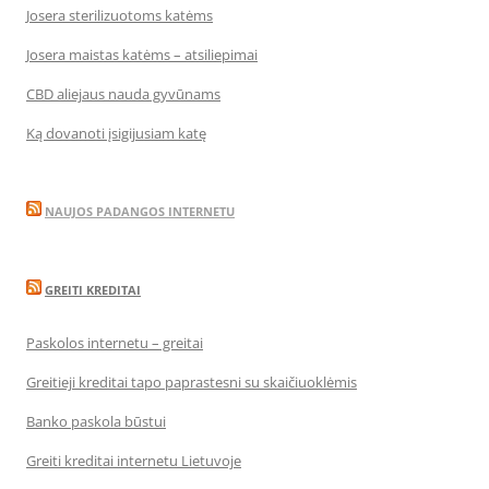
Josera sterilizuotoms katėms
Josera maistas katėms – atsiliepimai
CBD aliejaus nauda gyvūnams
Ką dovanoti įsigijusiam katę
NAUJOS PADANGOS INTERNETU
GREITI KREDITAI
Paskolos internetu – greitai
Greitieji kreditai tapo paprastesni su skaičiuoklėmis
Banko paskola būstui
Greiti kreditai internetu Lietuvoje