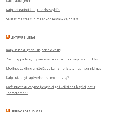
Kačių auklėjimas
Kaip pripratinti katę prie draskyklės
Sausas maistas šunims ar konservai – ką rinktis
LEKTUVU BILIETAI
Kaip išsirinkti geriausią pelėsio valiklį
Žieminių padangų žymėjimas yra svarbus – kaip išvengti klaidų
Medinės žaidimų aikštelės vaikams – pristatymas ir surinkimas
Kaip sutaupyti aptveriant kaimo sodybą?
Maži nuotekų valymo įrenginiai gali veikti ne tik tyliai, bet ir
„nematomai‘‘?
LIETUVOS DRAUDIMAS