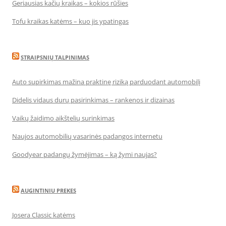
Geriausias kačių kraikas – kokios rūšies
Tofu kraikas katėms – kuo jis ypatingas
STRAIPSNIŲ TALPINIMAS
Auto supirkimas mažina praktinę riziką parduodant automobilį
Didelis vidaus durų pasirinkimas – rankenos ir dizainas
Vaikų žaidimo aikštelių surinkimas
Naujos automobilių vasarinės padangos internetu
Goodyear padangų žymėjimas – ką žymi naujas?
AUGINTINIU PREKES
Josera Classic katėms