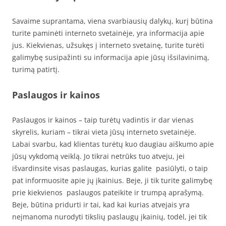
Savaime suprantama, viena svarbiausių dalykų, kurį būtina
turite paminėti interneto svetainėje, yra informacija apie
jus. Kiekvienas, užsukęs į interneto svetainę, turite turėti
galimybę susipažinti su informacija apie jūsų išsilavinimą,
turimą patirtį.
Paslaugos ir kainos
Paslaugos ir kainos – taip turėtų vadintis ir dar vienas
skyrelis, kuriam – tikrai vieta jūsų interneto svetainėje.
Labai svarbu, kad klientas turėtų kuo daugiau aiškumo apie
jūsų vykdomą veiklą. Jo tikrai netrūks tuo atveju, jei
išvardinsite visas paslaugas, kurias galite pasiūlyti, o taip
pat informuosite apie jų įkainius. Beje, ji tik turite galimybę
prie kiekvienos paslaugos pateikite ir trumpą aprašymą.
Beje, būtina pridurti ir tai, kad kai kurias atvejais yra
neįmanoma nurodyti tikslių paslaugų įkainių, todėl, jei tik