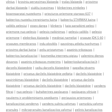
vilnius
|
kroviniu pervezimas klaipeda
|
tralas klaipeda
|
griovimo
darbai klaipeda
|
siukliu isvezimas
|
klinkerines trinkeles
|
biopreparatai nuotekoms
|
prieziuros priemone starwax 637
|
bakterijos nuoteku irenginiams kaina
|
bakteriju STARWAX kaina
|
valiklis pelesiui
|
stogo danga
|
klinkeris
|
kaip panaikinti pelesi
|
priemone nuo pelesio
|
pelesio naikinimas
|
pelesių valiklis
|
pelesio
priemone
|
elektrikas klaipeda
|
mediniai nameliai
|
orapute JDK S 60
|
oraputes membranos
|
indu ploviklis
|
pavojingu atlieku tvarkymas
|
griovimo darbai kaina
|
geliu pristatymas
|
apatinis trikotazas
|
bakterijos kanalizacijai
|
kosmetika internetu pigiau
|
valentino dienos
dovanos
|
apatinis trikotazas moterims
|
bakterijoskanalizacijai.lt
|
darzelis klaipedoje
|
vaiku darzelis klaipedoje
|
pagalba tėvams
klaipėdoje
|
privatus darželis klaipėdoje gelbėja
|
darželis klaipėdoje
|
pasirinkimas klaipėdoje
|
darželis klaipėdoje
|
privatus darželis
klaipėdoje
|
privatus darželis klaipėdoje
|
darželis klaipėdoje
|
vandens
filtrai
|
nuo pelesio
|
buhalterines paslaugos
|
paslaugos vilniuje
|
naujiems ir probleminiams septikams
|
geriausios priemones
|
kanalizaciniai vandenys
|
vandens suliniu valymas
|
vamzdziu valymo
granules
|
mikrogranules kanalizacijos valymui
|
gelinis kanalizacijos