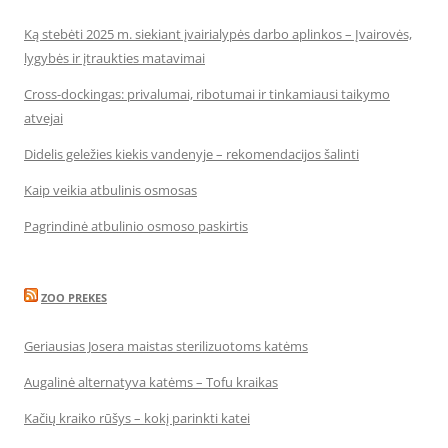
Ką stebėti 2025 m. siekiant įvairialypės darbo aplinkos – Įvairovės,
lygybės ir įtraukties matavimai
Cross-dockingas: privalumai, ribotumai ir tinkamiausi taikymo
atvejai
Didelis geležies kiekis vandenyje – rekomendacijos šalinti
Kaip veikia atbulinis osmosas
Pagrindinė atbulinio osmoso paskirtis
ZOO PREKES
Geriausias Josera maistas sterilizuotoms katėms
Augalinė alternatyva katėms – Tofu kraikas
Kačių kraiko rūšys – kokį parinkti katei