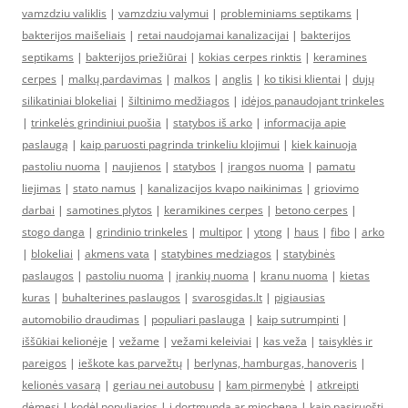
vamzdziu valiklis
|
vamzdziu valymui
|
probleminiams septikams
|
bakterijos maišeliais
|
retai naudojamai kanalizacijai
|
bakterijos
septikams
|
bakterijos priežiūrai
|
kokias cerpes rinktis
|
keramines
cerpes
|
malkų pardavimas
|
malkos
|
anglis
|
ko tikisi klientai
|
dujų
silikatiniai blokeliai
|
šiltinimo medžiagos
|
idėjos panaudojant trinkeles
|
trinkelės grindiniui puošia
|
statybos iš arko
|
informacija apie
paslaugą
|
kaip paruosti pagrinda trinkeliu klojimui
|
kiek kainuoja
pastoliu nuoma
|
naujienos
|
statybos
|
įrangos nuoma
|
pamatu
liejimas
|
stato namus
|
kanalizacijos kvapo naikinimas
|
griovimo
darbai
|
samotines plytos
|
keramikines cerpes
|
betono cerpes
|
stogo danga
|
grindinio trinkeles
|
multipor
|
ytong
|
haus
|
fibo
|
arko
|
blokeliai
|
akmens vata
|
statybines medziagos
|
statybinės
paslaugos
|
pastoliu nuoma
|
įrankių nuoma
|
kranu nuoma
|
kietas
kuras
|
buhalterines paslaugos
|
svarosgidas.lt
|
pigiausias
automobilio draudimas
|
populiari paslauga
|
kaip sutrumpinti
|
iššūkiai kelionėje
|
vežame
|
vežami keleiviai
|
kas veža
|
taisyklės ir
pareigos
|
ieškote kas parvežtų
|
berlynas, hamburgas, hanoveris
|
kelionės vasarą
|
geriau nei autobusu
|
kam pirmenybė
|
atkreipti
dėmesį
|
kodėl populiarios
|
į dortmundą ar mincheną
|
kaip pasiruošti