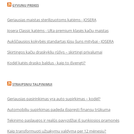
GYVUNU PREKES
Geriausias maistas sterilizuotoms katėms - JOSERA
Josera Classic katėms - Ulta premium klasės kačių maistas
Aukščiausios kokybės standartas Jūsų šuns mitybai - JOSERA
Skirtingos kačių draskyklių rūšys – skirtingi privalumai
Kodėl katės drasko baldus - kaip to išvengti?
STRAIPSNIU TALPINIMUI
Geriausias pasirinkimas yra auto supirkimas – kodėl?
Automobilių supirkimas padeda išspręsti finansų trūkumą
Tekinimo paslaugos ir realūs pavyzdžiai iš sunkiosios pramonės
Kaip transformuoti užsakymų valdymą per 12 mėnesių?