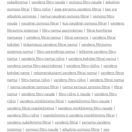
nukalkinimui
|
vandens filtrų nauda
|
osmoso filtrų nauda
|
atbulinio
osmoso filtrai
|
filtrų rūšys
|
apie geriamo vandens filtrus
|
kas yra
atbulinis osmosas
|
namui naudingi osmoso filtrai
|
osmoso filtrų
nauda
|
naudingi osmoso filtrai
|
kuo naudingi osmoso filtrai
|
vandens
filtravimo sistemos
|
filtrų namui pasirinkimas
|
filtrai komfortui
namuose
|
vandens filtrai namui
|
filtrai namams
|
vandens filtrai
kokybei
|
tinkamiausi vandens filtrai namui
|
vandens filtravimo
sistemos namui
|
filtrų sprendimai namui
|
ieškome vandens filtrų
namui
|
vandens filtrų namui rūšys
|
vandens kokybei filtrai namui
|
vandens namui filtrų pasirinkimas
|
vandens filtrų rtūšys
|
vandens
kokybei name
|
rekomenduojami vandens filtrai namui
|
vandens filtrai
namui
|
filtrų namui rūšys
|
vandens filtrų rūšys
|
vandens filtrai namui
|
namui naudingi osmoso filtrai
|
namui geriausi osmoso filtrai
|
filtrai
namui
|
vandens filtrų nauda
|
filtrų rūšys ir nauda
|
vandens filtrų
rūšys
|
vandens minkštinimo filtrai
|
nugeležinimo filtrų nauda
|
vandens filtrai nugeležinimui
|
vandens minkštinimo filtrų nauda
|
vandens filtrų rūšys
|
nugeležinimo ir vandens monkštinimo filtrai
|
vandens nukalkinimo filtrai
|
vandens filtrai
|
geriamo vandens
sistemos
|
osmoso filtrų nauda
|
atbulinio osmoso filtrai
|
seo