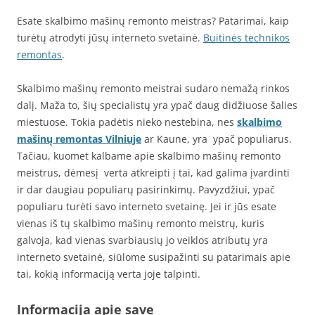
Esate skalbimo mašinų remonto meistras? Patarimai, kaip
turėtų atrodyti jūsų interneto svetainė.
Buitinės technikos
remontas
.
Skalbimo mašinų remonto meistrai sudaro nemažą rinkos
dalį. Maža to, šių specialistų yra ypač daug didžiuose šalies
miestuose. Tokia padėtis nieko nestebina, nes
skalbimo
mašinų remontas Vilniuje
ar Kaune, yra ypač populiarus.
Tačiau, kuomet kalbame apie skalbimo mašinų remonto
meistrus, dėmesį verta atkreipti į tai, kad galima įvardinti
ir dar daugiau populiarų pasirinkimų. Pavyzdžiui, ypač
populiaru turėti savo interneto svetainę. Jei ir jūs esate
vienas iš tų skalbimo mašinų remonto meistrų, kuris
galvoja, kad vienas svarbiausių jo veiklos atributų yra
interneto svetainė, siūlome susipažinti su patarimais apie
tai, kokią informaciją verta joje talpinti.
Informacija apie save