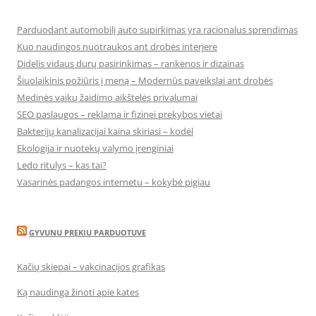
Parduodant automobilį auto supirkimas yra racionalus sprendimas
Kuo naudingos nuotraukos ant drobės interjere
Didelis vidaus durų pasirinkimas – rankenos ir dizainas
Šiuolaikinis požiūris į meną – Modernūs paveikslai ant drobės
Medinės vaikų žaidimo aikštelės privalumai
SEO paslaugos – reklama ir fizinei prekybos vietai
Bakterijų kanalizacijai kaina skiriasi – kodėl
Ekologija ir nuotekų valymo įrenginiai
Ledo ritulys – kas tai?
Vasarinės padangos internetu – kokybė pigiau
GYVUNU PREKIU PARDUOTUVE
Kačių skiepai – vakcinacijos grafikas
Ką naudinga žinoti apie kates