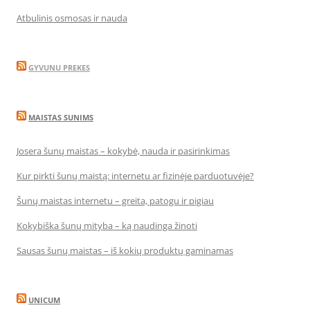
Atbulinis osmosas ir nauda
GYVUNU PREKES
MAISTAS SUNIMS
Josera šunų maistas – kokybė, nauda ir pasirinkimas
Kur pirkti šunų maistą: internetu ar fizinėje parduotuvėje?
Šunų maistas internetu – greita, patogu ir pigiau
Kokybiška šunų mityba – ką naudinga žinoti
Sausas šunų maistas – iš kokių produktų gaminamas
UNICUM