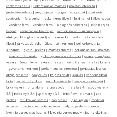
renkamės filtrus
|
tinkamiausias maistas
|
maistas internetu
|
geriausias ėdalas
|
augintojams
|
blogas
|
straipsniai
|
straipsniai
|
straipsniai
|
fejerverkai
|
ieskantiems filtru
|
filtrai namui
|
filtru nauda
|
vandens filtrai
|
vandens filtrai
|
biologinės bakterijos
|
kanalizacijos
kvapas
|
kanalizacijos bakterijos
|
medinis namelis su ciuozykla
|
efektyvio biologinės bakterijos
|
fejerverkai
|
sodui
|
brita vandens
filtrai
|
privatus darzelis
|
šiltnamiai internetu
|
polikarbonatiniai
siltnamiai
|
gyvunu prekes
|
maistas sunims
|
geriausias sunu maistas
|
kaip issirinkti kraika
|
gelbsti gyvūnus nuo karščio
|
gyvūnų maudynės
vasarą
|
šunų mityba
|
sausas maistas
|
kačių kraikas
|
kraikas katėms
|
gyvūnams internetu
|
perkamiausios internetu
|
geriausias kraikas
|
akcija prekems
|
zooprekės
|
kaip issirinkti
|
kraikas
|
vandens filtrai
brita
|
kaip ismokyti kate
|
kaciu kraikas tofu
|
kas yra odontologai
|
brita maxtra
|
brita aluna
|
aluna ąsotis
|
marella 2,4
|
ąsotis marella
3,5
|
indas style 2,4
|
ąsotis style 3,6
|
brita flow
|
elemaris
|
zoo
prekes
|
tofu kraikas katėms
|
zoo prekes
|
lęšiai pigiau
|
mediniai
vaikams
|
mediniai nameliai vaikams
|
valymo paslaugos kaune
|
kroviniu pervezimas kaunas
|
kroviniu pervezimas vilnius
|
elektrikas