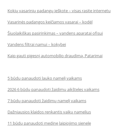
Kokių vasarinių padangų ieškote – visas rasite internetu
Vasarinės padangos keičiamos vasarai – kodėl
Šiuolaikiškas pasirinkimas – vandens aparatai ofisui
Vandens filtrai namui – kokybei
Kaip gauti pigesnį automobilio draudimą. Patarimai
5 būdų panaudoti lauko namelį vaikams
2026 6 būdų panaudoti žaidimų aikšteles vaikams
7 būdų panaudoti žaidimų namelį vaikams
Dažniausios klaidos renkantis vaikų namelius
11 būdų panaudoti medinę laipiojimo sienelę