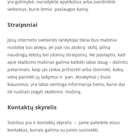
yra galimybė, nurodykite apytikslius arba įvardinkite
veiksnius, kurie lemia paslaugos kainą.
Straipsniai
Jūsų interneto svetainės lankytojai tikrai bus malonia
nustebę tuo atveju, jei joje ras atskirą skiltį, pilną
naudingų tekstų bei įdomių straipsnių. Ne paslaptis, kad
apie skalbimo mašinas galima kalbėti labai daug – dalintis
patarimais, kaip jas reikia prižiūrėti arba išsirinkti, kokią
vietą parinkti jų laikymui ir pan. Atsakymai į šiuos
klausimus, yra labai vertinga informacija tiems, kurie dar
tik ruošiasi įsigyti skalbimo mašiną.
Kontaktų skyrelis
Svarbus yra ir kontaktų skyrelis – jame pateikite visus
kontaktus, kuriais galima su jumis susisiekti.