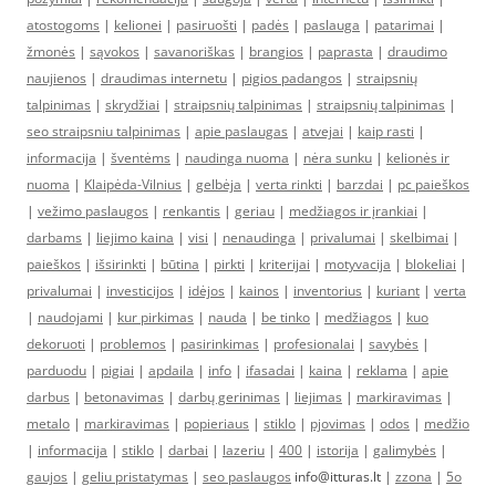
atostogoms
|
kelionei
|
pasiruošti
|
padės
|
paslauga
|
patarimai
|
žmonės
|
sąvokos
|
savanoriškas
|
brangios
|
paprasta
|
draudimo
naujienos
|
draudimas internetu
|
pigios padangos
|
straipsnių
talpinimas
|
skrydžiai
|
straipsnių talpinimas
|
straipsnių talpinimas
|
seo straipsniu talpinimas
|
apie paslaugas
|
atvejai
|
kaip rasti
|
informacija
|
šventėms
|
naudinga nuoma
|
nėra sunku
|
kelionės ir
nuoma
|
Klaipėda-Vilnius
|
gelbėja
|
verta rinkti
|
barzdai
|
pc paieškos
|
vežimo paslaugos
|
renkantis
|
geriau
|
medžiagos ir įrankiai
|
darbams
|
liejimo kaina
|
visi
|
nenaudinga
|
privalumai
|
skelbimai
|
paieškos
|
išsirinkti
|
būtina
|
pirkti
|
kriterijai
|
motyvacija
|
blokeliai
|
privalumai
|
investicijos
|
idėjos
|
kainos
|
inventorius
|
kuriant
|
verta
|
naudojami
|
kur pirkimas
|
nauda
|
be tinko
|
medžiagos
|
kuo
dekoruoti
|
problemos
|
pasirinkimas
|
profesionalai
|
savybės
|
parduodu
|
pigiai
|
apdaila
|
info
|
ifasadai
|
kaina
|
reklama
|
apie
darbus
|
betonavimas
|
darbų gerinimas
|
liejimas
|
markiravimas
|
metalo
|
markiravimas
|
popieriaus
|
stiklo
|
pjovimas
|
odos
|
medžio
|
informacija
|
stiklo
|
darbai
|
lazeriu
|
400
|
istorija
|
galimybės
|
gaujos
|
geliu pristatymas
|
seo paslaugos
info@itturas.lt |
zzona
|
5o