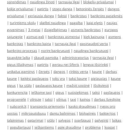
sprendimas
|
naudinga žinoti
|
tarnauja ilgai
|
blokelių privalumai
|
kokie privalumai
|
patirtis
|
stogo danga
|
betoninės čerpės
|
dangos
privalumai
|
geriausia danga
|
faktai
|
bankrotas
|
bankroto pasekmės
|
turintiems skolų
|
skelbti naudinga
|
pagalba
|
kaip elgtis
|
naujas
gyvenimas
|
3 metai
|
išsigelbėjimas
|
asmens bankrotas
|
europos
sąjungoje
|
asmuo gali
|
bankrotas asmeniui
|
kiek kainuoja
|
asmens
bankrotas
|
bankroto kaina
|
tarnauja ilgai
|
pasinaudoti verta
|
bankroto procesas
|
norint bankrutuoti
|
naudinga bankrutuoti
|
taupykite laiką
|
skaudi pamoka
|
administratorius
|
tarnauja ilgai
|
pigus išlaikymas
|
patirtis
|
geriau nei šiferis
|
lengva išsirinkti
|
unikalus gaminys
|
čerpės
|
dangos
|
rinktis verta
|
kaune
|
darbas
kaune
|
keitėsi paslaugos
|
toks yra
|
taksi kaune
|
pigiausias
|
kaune
pigus
|
ką siūlo
|
paslaugos kaune
|
mažoji sostinė
|
išsikviesti
|
konkurencija
|
ieškome taxi
|
pigus
|
susisiekimas
|
taksi
|
paslaugos
|
programėlė
|
vilniuje
|
taksi
|
vilnius
|
taxi
|
kainos
|
darbas švedijoje
|
subconit.lt
|
transporto priemonių
|
kasko draudimas
|
rygos oro
uostas
|
mikroautobusu
|
dantu balinimas
|
biologinės
|
bakterijos
|
talpinimas
|
patarimai
|
siūlo
|
sąlygos
|
svarbiausi
|
palyginti
|
laikas
|
populiariausi
|
ieškantiems
|
apie draudimą
|
problema
|
kvapai
|