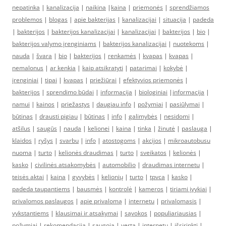
nepatinka
|
kanalizacija
|
naikina
|
kaina
|
priemonės
|
sprendžiamos
problemos
|
blogas
|
apie bakterijas
|
kanalizacijai
|
situacija
|
padeda
|
bakterijos
|
bakterijos kanalizacijai
|
kanalizacijai
|
bakterijos
|
bio
|
bakterijos valymo įrenginiams
|
bakterijos kanalizacijai
|
nuotekoms
|
nauda
|
švara
|
bio
|
bakterijos
|
renkamės
|
kvapas
|
kvapas
|
nemalonus
|
ar kenkia
|
kaip atsikratyti
|
patarimai
|
kokybė
|
įrenginiai
|
tipai
|
kvapas
|
priežiūrai
|
efektyvios priemonės
|
bakterijos
|
sprendimo būdai
|
informacija
|
biologiniai
|
informacija
|
namui
|
kainos
|
priežastys
|
daugiau info
|
požymiai
|
pasiūlymai
|
būtinas
|
drausti pigiau
|
būtinas
|
info
|
galimybės
|
nesidomi
|
atšilus
|
saugūs
|
nauda
|
kelionei
|
kaina
|
tinka
|
žinutė
|
paslauga
|
klaidos
|
ryšys
|
svarbu
|
info
|
atostogoms
|
akcijos
|
mikroautobusu
nuoma
|
turto
|
kelionės draudimas
|
turto
|
sveikatos
|
kelionės
|
kasko
|
civilinės atsakomybės
|
automobilio
|
draudimas internetu
|
teisės aktai
|
kaina
|
gyvybės
|
kelionių
|
turto
|
tpvca
|
kasko
|
padeda taupantiems
|
bausmės
|
kontrolė
|
kameros
|
tiriami įvykiai
|
privalomos paslaugos
|
apie privalomą
|
internetu
|
privalomasis
|
vykstantiems
|
klausimai ir atsakymai
|
sąvokos
|
populiariausias
|
požymiai
|
rekomendacija
|
saugoja
|
verta
|
internetu
|
išsirinkti
|