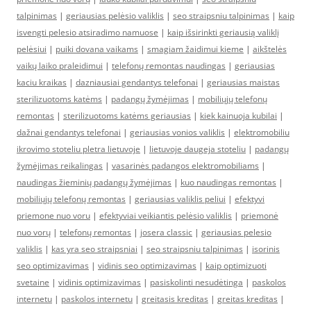
talpinimas
|
geriausias pelėsio valiklis
|
seo straipsniu talpinimas
|
kaip
isvengti pelesio atsiradimo namuose
|
kaip išsirinkti geriausią valiklį
pelėsiui
|
puiki dovana vaikams
|
smagiam žaidimui kieme
|
aikštelės
vaikų laiko praleidimui
|
telefonų remontas naudingas
|
geriausias
kaciu kraikas
|
dazniausiai gendantys telefonai
|
geriausias maistas
sterilizuotoms katėms
|
padangų žymėjimas
|
mobiliųjų telefonų
remontas
|
sterilizuotoms katėms geriausias
|
kiek kainuoja kubilai
|
dažnai gendantys telefonai
|
geriausias vonios valiklis
|
elektromobiliu
ikrovimo stoteliu pletra lietuvoje
|
lietuvoje daugeja stoteliu
|
padangų
žymėjimas reikalingas
|
vasarinės padangos elektromobiliams
|
naudingas žieminių padangų žymėjimas
|
kuo naudingas remontas
|
mobiliųjų telefonų remontas
|
geriausias valiklis peliui
|
efektyvi
priemone nuo voru
|
efektyviai veikiantis pelėsio valiklis
|
priemonė
nuo vorų
|
telefonų remontas
|
josera classic
|
geriausias pelesio
valiklis
|
kas yra seo straipsniai
|
seo straipsniu talpinimas
|
isorinis
seo optimizavimas
|
vidinis seo optimizavimas
|
kaip optimizuoti
svetaine
|
vidinis optimizavimas
|
pasiskolinti nesudėtinga
|
paskolos
internetu
|
paskolos internetu
|
greitasis kreditas
|
greitas kreditas
|