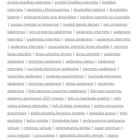
greitas kreditas internetu
|
greitieji kreditai internetu
|
kreditas
internetu
|
paskolos refinansavimas
|
draskykles katems
|
draskykles
katems
|
pripratinti kate prie draskykles
|
medinis namelis su ciuozykla
|
sausas maistas ar konservai
|
isvalyti tepalo demes
|
seo straipsniu
talpinimas
|
seo straipsniu talpinimas
|
padangos internetu
|
padangos
internetu
|
padangos internetu
|
pigios padangos
|
padangos internetu
|
padangos internetu
|
neuzsalantis zieminis langu ploviklis
|
zieminis
langu ploviklis
|
langu plovimo skystis
|
langu ploviklis
|
vasarines
padangos
|
ziemines padangos
|
padangos pigiau
|
padangos
internetu
|
nuo kada keiciamos padangos
|
ziemines padangos
|
vasarines padangos
|
padangu pasirinkimas
|
nuo kada keiciamos
padangos
|
ziemines padangos
|
pigios padangos
|
vasarines
padangos
|
Kiek kainuoja vasarines padangos
|
Geriausi vasariniu
padangu gamintojai 2021 metais
|
tofu su bambuko anglimi
|
tofu
zalios arbatos ekstraktu
|
tofu kraikas originalus
|
prekiu gyvunams
grazinimas
|
elektromobiliu ikrovimo stoteles
|
paskolos bustui
|
mini
paskolos
|
kačių mityba
|
išmokykite katę
|
perkraustymo paslaugos
vilniuje
|
meistras vilniuje
|
odontologijos klinika
|
super premium
|
sunu maistas
|
sunu edalas
|
valandinis darzelis vilniuje
|
josera