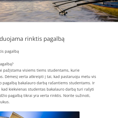
duojama rinktis pagalbą
tis pagalbą
pagalbą?
iai pažįstama visiems tiems studentams, kurie
s. Dėmesį verta atkreipti į tai, kad pastaruoju metu vis
ūlo pagalbą bakalauro darbą rašantiems studentams. Ir
 kad kiekvienas studentas bakalauro darbą turi rašyti
žio pagalbą tikrai yra verta rinktis. Norite sužinoti,
rukus.