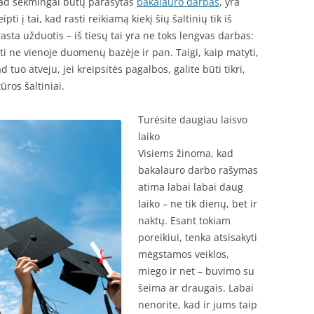
 kad sėkmingai būtų parašytas
bakalauro darbas
, yra
pti į tai, kad rasti reikiamą kiekį šių šaltinių tik iš
asta užduotis – iš tiesų tai yra ne toks lengvas darbas:
yti ne vienoje duomenų bazėje ir pan. Taigi, kaip matyti,
ad tuo atveju, jei kreipsitės pagalbos, galite būti tikri,
ūros šaltiniai.
Turėsite daugiau laisvo
laiko
Visiems žinoma, kad
bakalauro darbo rašymas
atima labai labai daug
laiko – ne tik dienų, bet ir
naktų. Esant tokiam
poreikiui, tenka atsisakyti
mėgstamos veiklos,
miego ir net – buvimo su
šeima ar draugais. Labai
nenorite, kad ir jums taip