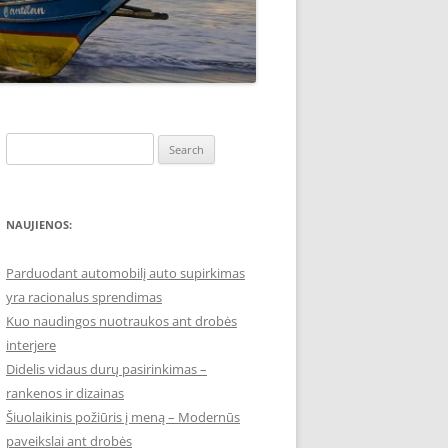
Search
for:
NAUJIENOS:
Parduodant automobilį auto supirkimas
yra racionalus sprendimas
Kuo naudingos nuotraukos ant drobės
interjere
Didelis vidaus durų pasirinkimas –
rankenos ir dizainas
Šiuolaikinis požiūris į meną – Modernūs
paveikslai ant drobės