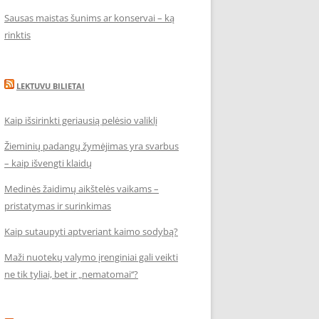
Sausas maistas šunims ar konservai – ką
rinktis
LEKTUVU BILIETAI
Kaip išsirinkti geriausią pelėsio valiklį
Žieminių padangų žymėjimas yra svarbus
– kaip išvengti klaidų
Medinės žaidimų aikštelės vaikams –
pristatymas ir surinkimas
Kaip sutaupyti aptveriant kaimo sodybą?
Maži nuotekų valymo įrenginiai gali veikti
ne tik tyliai, bet ir „nematomai‘‘?