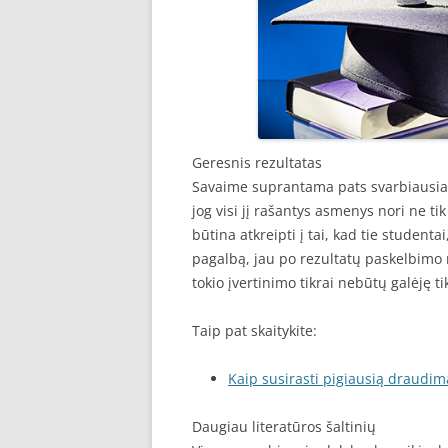
Geresnis rezultatas
Savaime suprantama pats svarbiausias 
jog visi jį rašantys asmenys nori ne ti
būtina atkreipti į tai, kad tie studenta
pagalbą, jau po rezultatų paskelbimo n
tokio įvertinimo tikrai nebūtų galėję tik
Taip pat skaitykite:
Kaip susirasti pigiausią draudim
Daugiau literatūros šaltinių