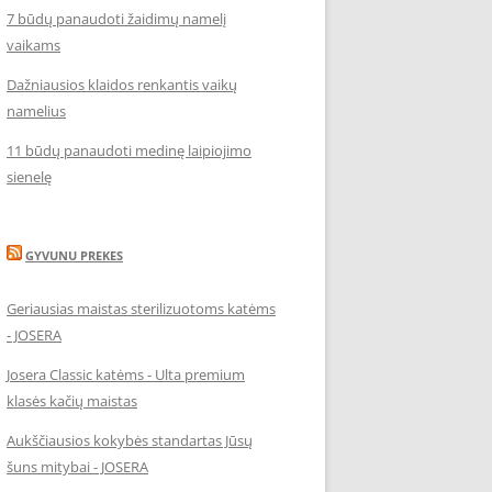
7 būdų panaudoti žaidimų namelį
vaikams
Dažniausios klaidos renkantis vaikų
namelius
11 būdų panaudoti medinę laipiojimo
sienelę
GYVUNU PREKES
Geriausias maistas sterilizuotoms katėms
- JOSERA
Josera Classic katėms - Ulta premium
klasės kačių maistas
Aukščiausios kokybės standartas Jūsų
šuns mitybai - JOSERA