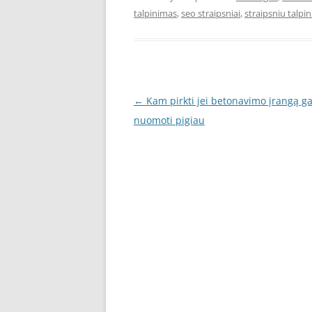
talpinimas
,
seo straipsniai
,
straipsniu talpi
Post
←
Kam pirkti jei betonavimo įrangą g
navigation
nuomoti pigiau