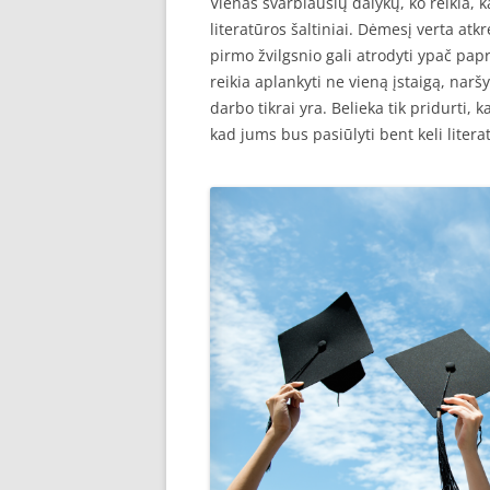
Vienas svarbiausių dalykų, ko reikia,
literatūros šaltiniai. Dėmesį verta atkrei
pirmo žvilgsnio gali atrodyti ypač papr
reikia aplankyti ne vieną įstaigą, narš
darbo tikrai yra. Belieka tik pridurti, k
kad jums bus pasiūlyti bent keli literat