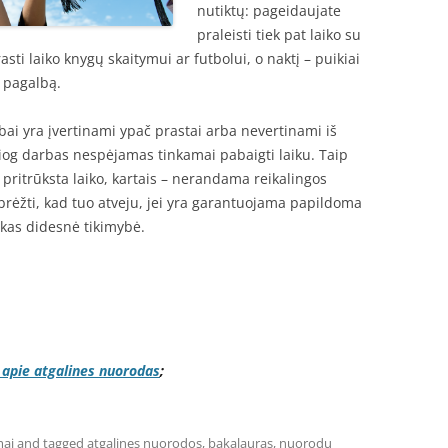
nutiktų: pageidaujate
praleisti tiek pat laiko su
rasti laiko knygų skaitymui ar futbolui, o naktį – puikiai
s pagalbą.
bai yra įvertinami ypač prastai arba nevertinami iš
siog darbas nespėjamas tinkamai pabaigti laiku. Taip
s pritrūksta laiko, kartais – nerandama reikalingos
pabrėžti, kad tuo atveju, jei yra garantuojama papildoma
 kas didesnė tikimybė.
 apie atgalines nuorodas
;
mai
and tagged
atgalines nuorodos
,
bakalauras
,
nuorodu