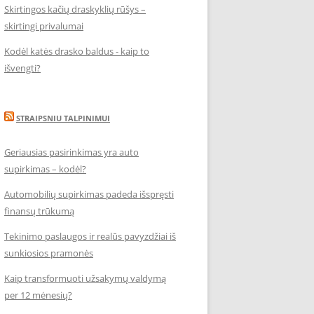
Skirtingos kačių draskyklių rūšys –
skirtingi privalumai
Kodėl katės drasko baldus - kaip to
išvengti?
STRAIPSNIU TALPINIMUI
Geriausias pasirinkimas yra auto
supirkimas – kodėl?
Automobilių supirkimas padeda išspręsti
finansų trūkumą
Tekinimo paslaugos ir realūs pavyzdžiai iš
sunkiosios pramonės
Kaip transformuoti užsakymų valdymą
per 12 mėnesių?