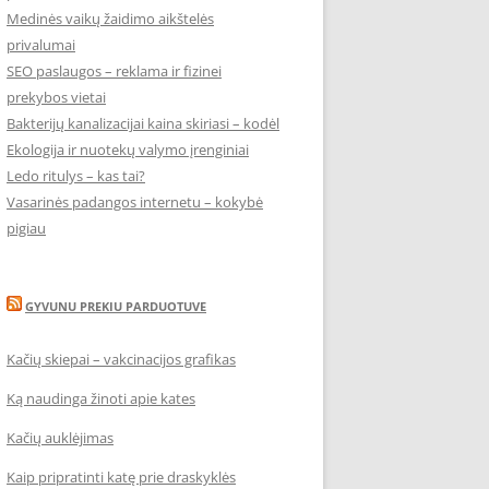
Medinės vaikų žaidimo aikštelės
privalumai
SEO paslaugos – reklama ir fizinei
prekybos vietai
Bakterijų kanalizacijai kaina skiriasi – kodėl
Ekologija ir nuotekų valymo įrenginiai
Ledo ritulys – kas tai?
Vasarinės padangos internetu – kokybė
pigiau
GYVUNU PREKIU PARDUOTUVE
Kačių skiepai – vakcinacijos grafikas
Ką naudinga žinoti apie kates
Kačių auklėjimas
Kaip pripratinti katę prie draskyklės