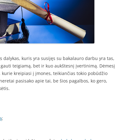
dalykas, kuris yra susijęs su bakalauro darbu yra tas,
k gauti teigiamą, bet ir kuo aukštesnį įvertinimą. Dėmesį
i, kurie kreipiasi į įmones, teikiančias tokio pobūdžio
eretai pasisako apie tai, be šios pagalbos, ko gero,
ėtis.
ą
;