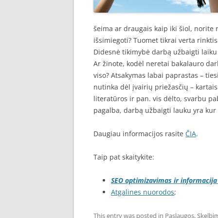
šeima ar draugais kaip iki šiol, norite 
išsimiegoti? Tuomet tikrai verta rinkti
Didesnė tikimybė darbą užbaigti laiku
Ar žinote, kodėl neretai bakalauro dar
viso? Atsakymas labai paprastas – tie
nutinka dėl įvairių priežasčių – kartai
literatūros ir pan. vis dėlto, svarbu 
pagalba, darbą užbaigti lauku yra kur
Daugiau informacijos rasite
ČIA
.
Taip pat skaitykite:
SEO optimizavimas ir informacija
Atgalines nuorodos
;
This entry was posted in
Paslaugos
,
Skelbi