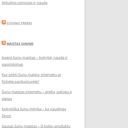
Atbulinis osmosas ir nauda
GYVUNU PREKES
MAISTAS SUNIMS
Josera šunų maistas – kokybė, nauda ir
pasirinkimas
Kur pirkti šunų maistą: internetu ar
fizinėje parduotuvėje?
Šunų maistas internetu – greita, patogu ir
pigiau
Kokybiška šunų mityba – ką naudinga
žinoti
Sausas šunų maistas – iš kokių produktų