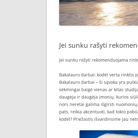
Jei sunku rašyti rekomen
Jei sunku rašyti rekomenduojama rink
Bakalauro darbai: kodėl verta rinktis 
Bakalauro darbai – ši sąvoka yra puik
sėkmingai baigė vienas ar kitas studija
daugėja ir daugėja įmonių, kurios si
nors neretai galima išgirsti nuomonių,
pats, reikia akcentuoti, kad tokio pobūd
kodėl? Priežastis išvardinsime jau net