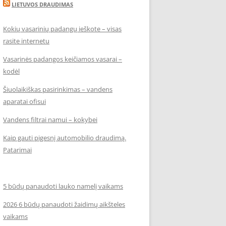
LIETUVOS DRAUDIMAS
Kokių vasarinių padangų ieškote – visas
rasite internetu
Vasarinės padangos keičiamos vasarai –
kodėl
Šiuolaikiškas pasirinkimas – vandens
aparatai ofisui
Vandens filtrai namui – kokybei
Kaip gauti pigesnį automobilio draudimą.
Patarimai
5 būdų panaudoti lauko namelį vaikams
2026 6 būdų panaudoti žaidimų aikšteles
vaikams