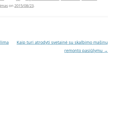
nimas
on
2015/08/23
.
alima
Kaip turi atrodyti svetainė su skalbimo mašinų
remonto pasiūlymu
→