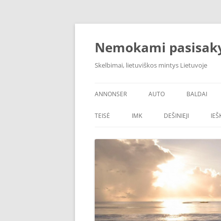
Skip
to
content
Nemokami pasisak
Skelbimai, lietuviškos mintys Lietuvoje
ANNONSER
AUTO
BALDAI
TEISĖ
IMK
DEŠINIEJI
IE