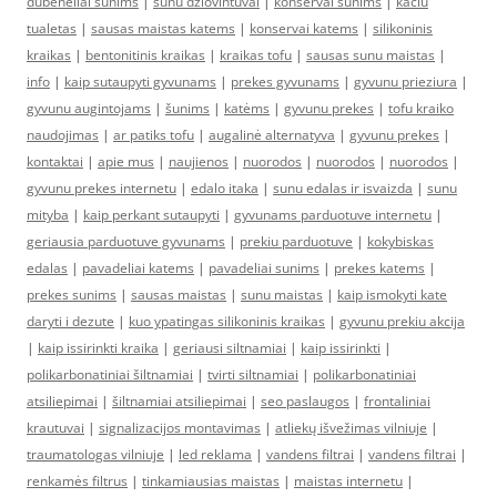
dubeneliai sunims
|
sunu dziovintuvai
|
konservai sunims
|
kaciu
tualetas
|
sausas maistas katems
|
konservai katems
|
silikoninis
kraikas
|
bentonitinis kraikas
|
kraikas tofu
|
sausas sunu maistas
|
info
|
kaip sutaupyti gyvunams
|
prekes gyvunams
|
gyvunu prieziura
|
gyvunu augintojams
|
šunims
|
katėms
|
gyvunu prekes
|
tofu kraiko
naudojimas
|
ar patiks tofu
|
augalinė alternatyva
|
gyvunu prekes
|
kontaktai
|
apie mus
|
naujienos
|
nuorodos
|
nuorodos
|
nuorodos
|
gyvunu prekes internetu
|
edalo itaka
|
sunu edalas ir isvaizda
|
sunu
mityba
|
kaip perkant sutaupyti
|
gyvunams parduotuve internetu
|
geriausia parduotuve gyvunams
|
prekiu parduotuve
|
kokybiskas
edalas
|
pavadeliai katems
|
pavadeliai sunims
|
prekes katems
|
prekes sunims
|
sausas maistas
|
sunu maistas
|
kaip ismokyti kate
daryti i dezute
|
kuo ypatingas silikoninis kraikas
|
gyvunu prekiu akcija
|
kaip issirinkti kraika
|
geriausi siltnamiai
|
kaip issirinkti
|
polikarbonatiniai šiltnamiai
|
tvirti siltnamiai
|
polikarbonatiniai
atsiliepimai
|
šiltnamiai atsiliepimai
|
seo paslaugos
|
frontaliniai
krautuvai
|
signalizacijos montavimas
|
atliekų išvežimas vilniuje
|
traumatologas vilniuje
|
led reklama
|
vandens filtrai
|
vandens filtrai
|
renkamės filtrus
|
tinkamiausias maistas
|
maistas internetu
|