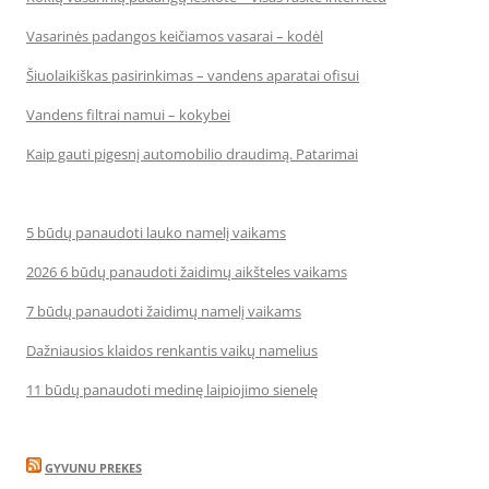
Vasarinės padangos keičiamos vasarai – kodėl
Šiuolaikiškas pasirinkimas – vandens aparatai ofisui
Vandens filtrai namui – kokybei
Kaip gauti pigesnį automobilio draudimą. Patarimai
5 būdų panaudoti lauko namelį vaikams
2026 6 būdų panaudoti žaidimų aikšteles vaikams
7 būdų panaudoti žaidimų namelį vaikams
Dažniausios klaidos renkantis vaikų namelius
11 būdų panaudoti medinę laipiojimo sienelę
GYVUNU PREKES