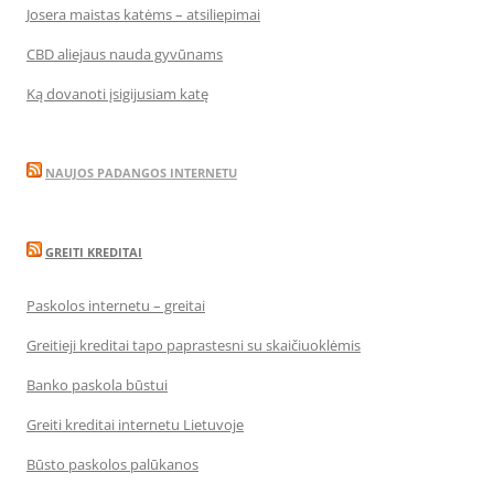
Josera maistas katėms – atsiliepimai
CBD aliejaus nauda gyvūnams
Ką dovanoti įsigijusiam katę
NAUJOS PADANGOS INTERNETU
GREITI KREDITAI
Paskolos internetu – greitai
Greitieji kreditai tapo paprastesni su skaičiuoklėmis
Banko paskola būstui
Greiti kreditai internetu Lietuvoje
Būsto paskolos palūkanos