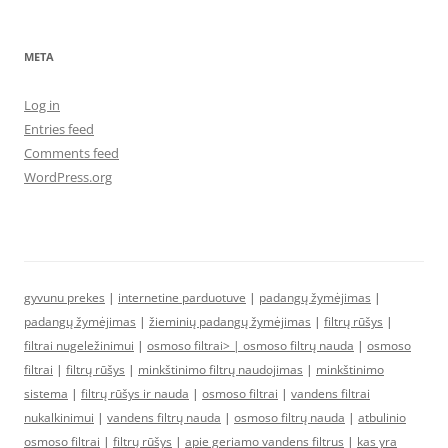
META
Log in
Entries feed
Comments feed
WordPress.org
gyvunu prekes
|
internetine parduotuve
|
padangų žymėjimas
|
padangų žymėjimas
|
žieminių padangų žymėjimas
|
filtrų rūšys
|
filtrai nugeležinimui
|
osmoso filtrai> |
osmoso filtrų nauda
|
osmoso
filtrai
|
filtrų rūšys
|
minkštinimo filtrų naudojimas
|
minkštinimo
sistema
|
filtrų rūšys ir nauda
|
osmoso filtrai
|
vandens filtrai
nukalkinimui
|
vandens filtrų nauda
|
osmoso filtrų nauda
|
atbulinio
osmoso filtrai
|
filtrų rūšys
|
apie geriamo vandens filtrus
|
kas yra