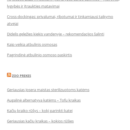
lygybės ir įtraukties matavimai
Cross-dockingas: privalumai, ribotumai ir tinkamiausi taikymo
atvejai
Didelis geležies kiekis vandenyje – rekomendacijos šalinti
Kaip veikia atbulinis osmosas
Pagrindinė atbulinio osmoso paskirtis
ZOO PREKES
Geriausias Josera maistas sterilizuotoms katėms
Augalinė alternatyva katėms – Tofu kraikas
Kačių kraiko rūšys – kokį parinkti katei
Geriausias kačių kraikas – kokios rūšies