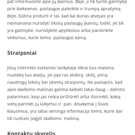
pat informuosite apie jų įkainius. Beje, ji tik turite galimybę
prie kiekvienos paslaugos pateikite ir trumpą aprašymą.
Beje, būtina pridurti ir tai, kad kai kurias atvejais yra
neįmanoma nurodyti tikslių paslaugų įkainių, todėl, jei tik
yra galimybė, nurodykite apytikslius arba įvardinkite
veiksnius, kurie lemia paslaugos kainą.
Straipsniai
Jūsų interneto svetainės lankytojai tikrai bus malonia
nustebę tuo atveju, jei joje ras atskirą skiltį, pilną
naudingų tekstų bei įdomių straipsnių. Ne paslaptis, kad
apie skalbimo mašinas galima kalbėti labai daug – dalintis
patarimais, kaip jas reikia prižiūrėti arba išsirinkti, kokią
vietą parinkti jų laikymui ir pan. Atsakymai į šiuos
klausimus, yra labai vertinga informacija tiems, kurie dar
tik ruošiasi įsigyti skalbimo mašiną.
Kontaktų skyrelis