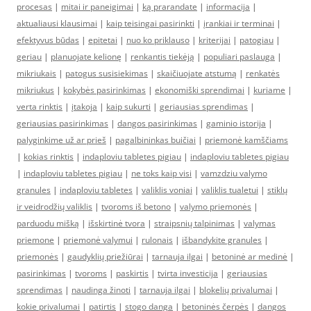
procesas
|
mitai ir paneigimai
|
ką prarandate
|
informacija
|
aktualiausi klausimai
|
kaip teisingai pasirinkti
|
įrankiai ir terminai
|
efektyvus būdas
|
epitetai
|
nuo ko priklauso
|
kriterijai
|
patogiau
|
geriau
|
planuojate kelionę
|
renkantis tiekėją
|
populiari paslauga
|
mikriukais
|
patogus susisiekimas
|
skaičiuojate atstumą
|
renkatės
mikriukus
|
kokybės pasirinkimas
|
ekonomiški sprendimai
|
kuriame
|
verta rinktis
|
įtakoja
|
kaip sukurti
|
geriausias sprendimas
|
geriausias pasirinkimas
|
dangos pasirinkimas
|
gaminio istorija
|
palyginkime už ar prieš
|
pagalbininkas buičiai
|
priemonė kamščiams
|
kokias rinktis
|
indaploviu tabletes pigiau
|
indaploviu tabletes pigiau
|
indaploviu tabletes pigiau
|
ne toks kaip visi
|
vamzdziu valymo
granules
|
indaploviu tabletes
|
valiklis voniai
|
valiklis tualetui
|
stiklų
ir veidrodžių valiklis
|
tvoroms iš betono
|
valymo priemonės
|
parduodu mišką
|
išskirtinė tvora
|
straipsnių talpinimas
|
valymas
priemone
|
priemonė valymui
|
rulonais
|
išbandykite granules
|
priemonės
|
gaudyklių priežiūrai
|
tarnauja ilgai
|
betoninė ar medinė
|
pasirinkimas
|
tvoroms
|
paskirtis
|
tvirta investicija
|
geriausias
sprendimas
|
naudinga žinoti
|
tarnauja ilgai
|
blokelių privalumai
|
kokie privalumai
|
patirtis
|
stogo danga
|
betoninės čerpės
|
dangos