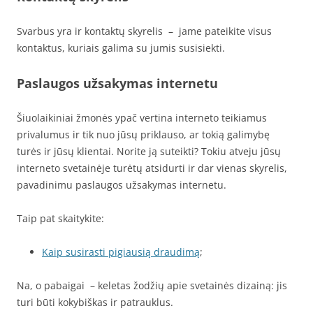
Svarbus yra ir kontaktų skyrelis – jame pateikite visus
kontaktus, kuriais galima su jumis susisiekti.
Paslaugos užsakymas internetu
Šiuolaikiniai žmonės ypač vertina interneto teikiamus
privalumus ir tik nuo jūsų priklauso, ar tokią galimybę
turės ir jūsų klientai. Norite ją suteikti? Tokiu atveju jūsų
interneto svetainėje turėtų atsidurti ir dar vienas skyrelis,
pavadinimu paslaugos užsakymas internetu.
Taip pat skaitykite:
Kaip susirasti pigiausią draudimą
;
Na, o pabaigai – keletas žodžių apie svetainės dizainą: jis
turi būti kokybiškas ir patrauklus.