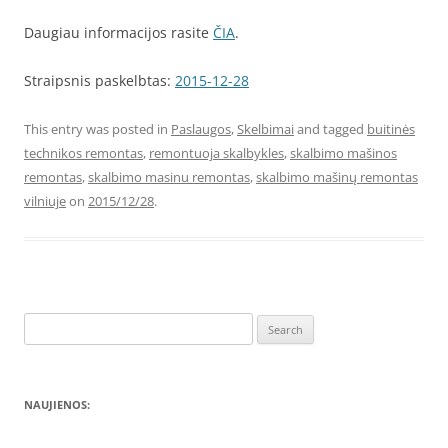
Daugiau informacijos rasite
ČIA
.
Straipsnis paskelbtas:
2015-12-28
This entry was posted in
Paslaugos
,
Skelbimai
and tagged
buitinės
technikos remontas
,
remontuoja skalbykles
,
skalbimo mašinos
remontas
,
skalbimo masinu remontas
,
skalbimo mašinų remontas
vilniuje
on
2015/12/28
.
Search
for:
NAUJIENOS: