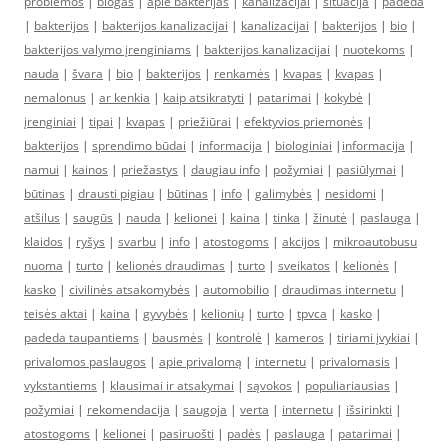
problemos
|
blogas
|
apie bakterijas
|
kanalizacijai
|
situacija
|
padeda
|
bakterijos
|
bakterijos kanalizacijai
|
kanalizacijai
|
bakterijos
|
bio
|
bakterijos valymo įrenginiams
|
bakterijos kanalizacijai
|
nuotekoms
|
nauda
|
švara
|
bio
|
bakterijos
|
renkamės
|
kvapas
|
kvapas
|
nemalonus
|
ar kenkia
|
kaip atsikratyti
|
patarimai
|
kokybė
|
įrenginiai
|
tipai
|
kvapas
|
priežiūrai
|
efektyvios priemonės
|
bakterijos
|
sprendimo būdai
|
informacija
|
biologiniai
|
informacija
|
namui
|
kainos
|
priežastys
|
daugiau info
|
požymiai
|
pasiūlymai
|
būtinas
|
drausti pigiau
|
būtinas
|
info
|
galimybės
|
nesidomi
|
atšilus
|
saugūs
|
nauda
|
kelionei
|
kaina
|
tinka
|
žinutė
|
paslauga
|
klaidos
|
ryšys
|
svarbu
|
info
|
atostogoms
|
akcijos
|
mikroautobusu
nuoma
|
turto
|
kelionės draudimas
|
turto
|
sveikatos
|
kelionės
|
kasko
|
civilinės atsakomybės
|
automobilio
|
draudimas internetu
|
teisės aktai
|
kaina
|
gyvybės
|
kelionių
|
turto
|
tpvca
|
kasko
|
padeda taupantiems
|
bausmės
|
kontrolė
|
kameros
|
tiriami įvykiai
|
privalomos paslaugos
|
apie privalomą
|
internetu
|
privalomasis
|
vykstantiems
|
klausimai ir atsakymai
|
sąvokos
|
populiariausias
|
požymiai
|
rekomendacija
|
saugoja
|
verta
|
internetu
|
išsirinkti
|
atostogoms
|
kelionei
|
pasiruošti
|
padės
|
paslauga
|
patarimai
|