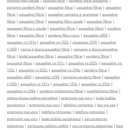
osmoso filtrų nauda
|
osmoso filtrai
|
vandens filtrai aquaphor
|
geriamo vandens filtrai
|
aquaphor filtrai
|
aquaphor filtrai
|
aquaphor
filtrai
|
aquaphor filtrai
|
aquaphor namams ir pramonei
|
aquaphor
filtrai
|
aquaphor filtrai
|
aquaphor filtrų nauda
|
aquaphor filtrai
|
aquapgor filtrai ir nauda
|
aquaphor filtrai
|
aquaphor filtrai
|
vandens
filtrai
|
aquaphor filtrai
|
vandens filtru rusys
|
aquaphor s800
|
aquaphor ro-101s
|
aquaphor ro-102s
|
aquapgor s550
|
aquaphor
s1000
|
namui ir biurui aquaphor filtrai
|
namams ir biurui aquaphor
filtrai
|
kodel aquaphor filtrai
|
aquaphor filtrai
|
vandens filtrai
|
aquaphor filtrai
|
aquaphor ro-101s
|
aquaphor ro-202s
|
aquaphor ro-
102s
|
aquaphor ro-202s
|
aquaphor ro-206s
|
vandens filtrai
|
aquaphor s800
|
aquaphor s550
|
geriamo vandens filtrai
|
aquaphor
s1000
|
aquaphor ro 101s
|
aquaphor 102s
|
aquaphor ro 202s
|
aquaphor ro 206s
|
vandens minkstinimo filtrai
|
nugeležinimo filtrai
|
pelesio kvapa galima panaikinti
|
priemone nuo voru
|
lauko kubilai
pardavimui
|
priemonė nuo vorų
|
telefonų remontas
|
kas yra seo
|
priemone nuo voru
|
telefonų remontas
|
telefonų remontas
|
priemonė nuo vorų
|
lauko kubilai pardavimui
|
seo straipsniu
talpinimas
|
geriausias pelėsio valiklis
|
seo straipsniu talpinimas
|
kaip