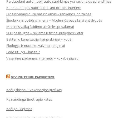
Parduodant automobilį auto supirkimas yra racionalus sprendimas
Kuo naudingos nuotraukos ant drobės interjere
Didelis vidaus durų pasirinkimas – rankenos ir dizainas
Šiuolaikinis požiūris į meną – Modernūs paveikslai ant drobės
Medinės vaikų žaidimo aikštelės privalumai
SEO paslaugos – reklama ir fizinei prekybos vietai
Bakterijų kanalizacijai kaina skiriasi – kodėl
Ekologija ir nuotekų valymo įrenginiai
Ledo ritulys – kas tai?
Vasarinės padangos internetu – kokybė pigiau
GYVUNU PREKIU PARDUOTUVE
Kačių skiepai – vakcinacijos grafikas
Ką naudinga žinoti apie kates
Kačių auklėjimas