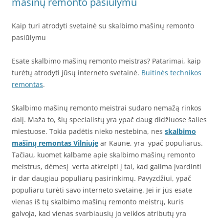
mašinų remonto pasiūlymu
Kaip turi atrodyti svetainė su skalbimo mašinų remonto
pasiūlymu
Esate skalbimo mašinų remonto meistras? Patarimai, kaip
turėtų atrodyti jūsų interneto svetainė.
Buitinės technikos
remontas
.
Skalbimo mašinų remonto meistrai sudaro nemažą rinkos
dalį. Maža to, šių specialistų yra ypač daug didžiuose šalies
miestuose. Tokia padėtis nieko nestebina, nes
skalbimo
mašinų remontas Vilniuje
ar Kaune, yra ypač populiarus.
Tačiau, kuomet kalbame apie skalbimo mašinų remonto
meistrus, dėmesį verta atkreipti į tai, kad galima įvardinti
ir dar daugiau populiarų pasirinkimų. Pavyzdžiui, ypač
populiaru turėti savo interneto svetainę. Jei ir jūs esate
vienas iš tų skalbimo mašinų remonto meistrų, kuris
galvoja, kad vienas svarbiausių jo veiklos atributų yra