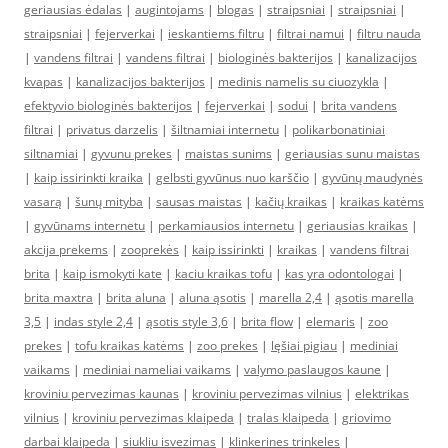
geriausias ėdalas
|
augintojams
|
blogas
|
straipsniai
|
straipsniai
|
straipsniai
|
fejerverkai
|
ieskantiems filtru
|
filtrai namui
|
filtru nauda
|
vandens filtrai
|
vandens filtrai
|
biologinės bakterijos
|
kanalizacijos
kvapas
|
kanalizacijos bakterijos
|
medinis namelis su ciuozykla
|
efektyvio biologinės bakterijos
|
fejerverkai
|
sodui
|
brita vandens
filtrai
|
privatus darzelis
|
šiltnamiai internetu
|
polikarbonatiniai
siltnamiai
|
gyvunu prekes
|
maistas sunims
|
geriausias sunu maistas
|
kaip issirinkti kraika
|
gelbsti gyvūnus nuo karščio
|
gyvūnų maudynės
vasarą
|
šunų mityba
|
sausas maistas
|
kačių kraikas
|
kraikas katėms
|
gyvūnams internetu
|
perkamiausios internetu
|
geriausias kraikas
|
akcija prekems
|
zooprekės
|
kaip issirinkti
|
kraikas
|
vandens filtrai
brita
|
kaip ismokyti kate
|
kaciu kraikas tofu
|
kas yra odontologai
|
brita maxtra
|
brita aluna
|
aluna ąsotis
|
marella 2,4
|
ąsotis marella
3,5
|
indas style 2,4
|
ąsotis style 3,6
|
brita flow
|
elemaris
|
zoo
prekes
|
tofu kraikas katėms
|
zoo prekes
|
lęšiai pigiau
|
mediniai
vaikams
|
mediniai nameliai vaikams
|
valymo paslaugos kaune
|
kroviniu pervezimas kaunas
|
kroviniu pervezimas vilnius
|
elektrikas
vilnius
|
kroviniu pervezimas klaipeda
|
tralas klaipeda
|
griovimo
darbai klaipeda
|
siukliu isvezimas
|
klinkerines trinkeles
|