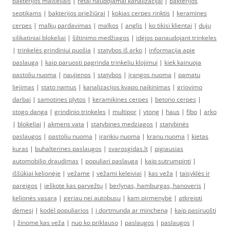
bakterijos maišeliais
|
retai naudojamai kanalizacijai
|
bakterijos
septikams
|
bakterijos priežiūrai
|
kokias cerpes rinktis
|
keramines
cerpes
|
malkų pardavimas
|
malkos
|
anglis
|
ko tikisi klientai
|
dujų
silikatiniai blokeliai
|
šiltinimo medžiagos
|
idėjos panaudojant trinkeles
|
trinkelės grindiniui puošia
|
statybos iš arko
|
informacija apie
paslaugą
|
kaip paruosti pagrinda trinkeliu klojimui
|
kiek kainuoja
pastoliu nuoma
|
naujienos
|
statybos
|
įrangos nuoma
|
pamatu
liejimas
|
stato namus
|
kanalizacijos kvapo naikinimas
|
griovimo
darbai
|
samotines plytos
|
keramikines cerpes
|
betono cerpes
|
stogo danga
|
grindinio trinkeles
|
multipor
|
ytong
|
haus
|
fibo
|
arko
|
blokeliai
|
akmens vata
|
statybines medziagos
|
statybinės
paslaugos
|
pastoliu nuoma
|
įrankių nuoma
|
kranu nuoma
|
kietas
kuras
|
buhalterines paslaugos
|
svarosgidas.lt
|
pigiausias
automobilio draudimas
|
populiari paslauga
|
kaip sutrumpinti
|
iššūkiai kelionėje
|
vežame
|
vežami keleiviai
|
kas veža
|
taisyklės ir
pareigos
|
ieškote kas parvežtų
|
berlynas, hamburgas, hanoveris
|
kelionės vasarą
|
geriau nei autobusu
|
kam pirmenybė
|
atkreipti
dėmesį
|
kodėl populiarios
|
į dortmundą ar mincheną
|
kaip pasiruošti
|
žinome kas veža
|
nuo ko priklauso
|
paslaugos
|
paslaugos
|