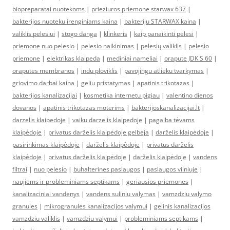
biopreparatai nuotekoms
|
prieziuros priemone starwax 637
|
bakterijos nuoteku irenginiams kaina
|
bakteriju STARWAX kaina
|
valiklis pelesiui
|
stogo danga
|
klinkeris
|
kaip panaikinti pelesi
|
priemone nuo pelesio
|
pelesio naikinimas
|
pelesių valiklis
|
pelesio
priemone
|
elektrikas klaipeda
|
mediniai nameliai
|
orapute JDK S 60
|
oraputes membranos
|
indu ploviklis
|
pavojingu atlieku tvarkymas
|
griovimo darbai kaina
|
geliu pristatymas
|
apatinis trikotazas
|
bakterijos kanalizacijai
|
kosmetika internetu pigiau
|
valentino dienos
dovanos
|
apatinis trikotazas moterims
|
bakterijoskanalizacijai.lt
|
darzelis klaipedoje
|
vaiku darzelis klaipedoje
|
pagalba tėvams
klaipėdoje
|
privatus darželis klaipėdoje gelbėja
|
darželis klaipėdoje
|
pasirinkimas klaipėdoje
|
darželis klaipėdoje
|
privatus darželis
klaipėdoje
|
privatus darželis klaipėdoje
|
darželis klaipėdoje
|
vandens
filtrai
|
nuo pelesio
|
buhalterines paslaugos
|
paslaugos vilniuje
|
naujiems ir probleminiams septikams
|
geriausios priemones
|
kanalizaciniai vandenys
|
vandens suliniu valymas
|
vamzdziu valymo
granules
|
mikrogranules kanalizacijos valymui
|
gelinis kanalizacijos
vamzdziu valiklis
|
vamzdziu valymui
|
probleminiams septikams
|