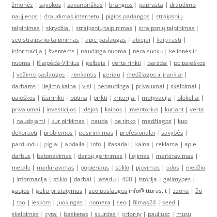
žmonės
|
sąvokos
|
savanoriškas
|
brangios
|
paprasta
|
draudimo
naujienos
|
draudimas internetu
|
pigios padangos
|
straipsnių
talpinimas
|
skrydžiai
|
straipsnių talpinimas
|
straipsnių talpinimas
|
seo straipsniu talpinimas
|
apie paslaugas
|
atvejai
|
kaip rasti
|
informacija
|
šventėms
|
naudinga nuoma
|
nėra sunku
|
kelionės ir
nuoma
|
Klaipėda-Vilnius
|
gelbėja
|
verta rinkti
|
barzdai
|
pc paieškos
|
vežimo paslaugos
|
renkantis
|
geriau
|
medžiagos ir įrankiai
|
darbams
|
liejimo kaina
|
visi
|
nenaudinga
|
privalumai
|
skelbimai
|
paieškos
|
išsirinkti
|
būtina
|
pirkti
|
kriterijai
|
motyvacija
|
blokeliai
|
privalumai
|
investicijos
|
idėjos
|
kainos
|
inventorius
|
kuriant
|
verta
|
naudojami
|
kur pirkimas
|
nauda
|
be tinko
|
medžiagos
|
kuo
dekoruoti
|
problemos
|
pasirinkimas
|
profesionalai
|
savybės
|
parduodu
|
pigiai
|
apdaila
|
info
|
ifasadai
|
kaina
|
reklama
|
apie
darbus
|
betonavimas
|
darbų gerinimas
|
liejimas
|
markiravimas
|
metalo
|
markiravimas
|
popieriaus
|
stiklo
|
pjovimas
|
odos
|
medžio
|
informacija
|
stiklo
|
darbai
|
lazeriu
|
400
|
istorija
|
galimybės
|
gaujos
|
geliu pristatymas
|
seo paslaugos
info@itturas.lt |
zzona
|
5o
|
too
|
ieskom
|
juokingas
|
nomera
|
seo
|
filmas24
|
seed
|
skelbimas
|
cytai
|
basketas
|
skurdas
|
priority
|
pauliusc
|
musu