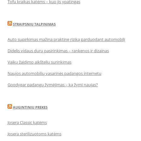
Tofu kraikas katėms – kuo jis ypatingas
STRAIPSNIŲ TALPINIMAS
Auto supirkimas mažina praktinę riziką parduodant automobilį
Didelis vidaus durų pasirinkimas – rankenos ir dizainas
Vaikų žaidimo aikštelių surinkimas
Naujos automobilių vasarinės padangos internetu
Goodyear padangų žymėjimas – ką žymi naujas?
AUGINTINIU PREKES
Josera Classic katėms
Josera sterilizuotoms katėms