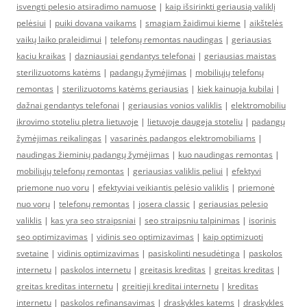
isvengti pelesio atsiradimo namuose
|
kaip išsirinkti geriausią valiklį
pelėsiui
|
puiki dovana vaikams
|
smagiam žaidimui kieme
|
aikštelės
vaikų laiko praleidimui
|
telefonų remontas naudingas
|
geriausias
kaciu kraikas
|
dazniausiai gendantys telefonai
|
geriausias maistas
sterilizuotoms katėms
|
padangų žymėjimas
|
mobiliųjų telefonų
remontas
|
sterilizuotoms katėms geriausias
|
kiek kainuoja kubilai
|
dažnai gendantys telefonai
|
geriausias vonios valiklis
|
elektromobiliu
ikrovimo stoteliu pletra lietuvoje
|
lietuvoje daugeja stoteliu
|
padangų
žymėjimas reikalingas
|
vasarinės padangos elektromobiliams
|
naudingas žieminių padangų žymėjimas
|
kuo naudingas remontas
|
mobiliųjų telefonų remontas
|
geriausias valiklis peliui
|
efektyvi
priemone nuo voru
|
efektyviai veikiantis pelėsio valiklis
|
priemonė
nuo vorų
|
telefonų remontas
|
josera classic
|
geriausias pelesio
valiklis
|
kas yra seo straipsniai
|
seo straipsniu talpinimas
|
isorinis
seo optimizavimas
|
vidinis seo optimizavimas
|
kaip optimizuoti
svetaine
|
vidinis optimizavimas
|
pasiskolinti nesudėtinga
|
paskolos
internetu
|
paskolos internetu
|
greitasis kreditas
|
greitas kreditas
|
greitas kreditas internetu
|
greitieji kreditai internetu
|
kreditas
internetu
|
paskolos refinansavimas
|
draskykles katems
|
draskykles