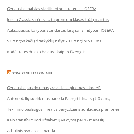
Geriausias maistas sterilizuotoms katėms - JOSERA
Josera Classic katėms - Ulta premium klasės kačių maistas
Aukščiausios kokybės standartas Jūsų šuns mitybai - JOSERA
Skirtingos kačių draskyklių rūšys – skirtingi privalumai
Kodėl katės drasko baldus - kaip to išvengti?
STRAIPSNIU TALPINIMUI
Geriausias pasirinkimas yra auto supirkimas – kodėl?
Automobilių supirkimas padeda išspręsti finansų trūkumą
Tekinimo paslaugos ir realūs pavyzdžiai iš sunkiosios pramonės
Kaip transformuoti užsakymų valdymą per 12 mėnesių?
Atbulinis osmosas ir nauda