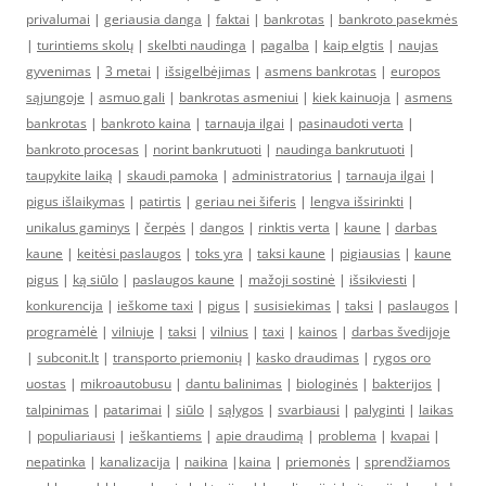
privalumai
|
geriausia danga
|
faktai
|
bankrotas
|
bankroto pasekmės
|
turintiems skolų
|
skelbti naudinga
|
pagalba
|
kaip elgtis
|
naujas
gyvenimas
|
3 metai
|
išsigelbėjimas
|
asmens bankrotas
|
europos
sąjungoje
|
asmuo gali
|
bankrotas asmeniui
|
kiek kainuoja
|
asmens
bankrotas
|
bankroto kaina
|
tarnauja ilgai
|
pasinaudoti verta
|
bankroto procesas
|
norint bankrutuoti
|
naudinga bankrutuoti
|
taupykite laiką
|
skaudi pamoka
|
administratorius
|
tarnauja ilgai
|
pigus išlaikymas
|
patirtis
|
geriau nei šiferis
|
lengva išsirinkti
|
unikalus gaminys
|
čerpės
|
dangos
|
rinktis verta
|
kaune
|
darbas
kaune
|
keitėsi paslaugos
|
toks yra
|
taksi kaune
|
pigiausias
|
kaune
pigus
|
ką siūlo
|
paslaugos kaune
|
mažoji sostinė
|
išsikviesti
|
konkurencija
|
ieškome taxi
|
pigus
|
susisiekimas
|
taksi
|
paslaugos
|
programėlė
|
vilniuje
|
taksi
|
vilnius
|
taxi
|
kainos
|
darbas švedijoje
|
subconit.lt
|
transporto priemonių
|
kasko draudimas
|
rygos oro
uostas
|
mikroautobusu
|
dantu balinimas
|
biologinės
|
bakterijos
|
talpinimas
|
patarimai
|
siūlo
|
sąlygos
|
svarbiausi
|
palyginti
|
laikas
|
populiariausi
|
ieškantiems
|
apie draudimą
|
problema
|
kvapai
|
nepatinka
|
kanalizacija
|
naikina
|
kaina
|
priemonės
|
sprendžiamos