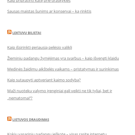
Kaip pripratinti katę prie draskyklės
Sausas maistas šunims ar konservai – ką rinktis
LEKTUVU BILIETAI
Kaip išsirinkti geriausią pelėsio valiklį
Žieminių padangų žymėjimas yra svarbus – kaip išvengti klaidų
Medinės žaidimų aikštelės vaikams – pristatymas ir surinkimas
Kaip sutaupyti aptveriant kaimo sodybą?
Maži nuotekų valymo įrenginiai gali veikti ne tik tyliai, bet ir
„nematomai‘‘?
LIETUVOS DRAUDIMAS
Kokių vasarinių padangų ieškote – visas rasite internetu