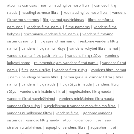
atbulinis osmosas
|
namui naudingi osmoso filtrai
|
osmoso filtrų
nauda
|
naudingi osmoso filtrai
|
kuo naudingi osmoso filtrai
|
vandens
filtravimo sistemos
|
filtrų namui pasirinkimas
|
filtrai komfortui
namuose
|
vandens filtrai namui
|
filtrai namams
|
vandens filtrai
kokybei
|
tinkamiausi vandens filtrai namui
|
vandens filtravimo
sistemos namui
|
filtrų sprendimai namui
|
ieškome vandens filtrų
namui
|
vandens filtrų namui rūšys
|
vandens kokybei filtrai namui
|
vandens namui filtrų pasirinkimas
|
vandens filtrų rtūšys
|
vandens
kokybei name
|
rekomenduojami vandens filtrai namui
|
vandens filtrai
namui
|
filtrų namui rūšys
|
vandens filtrų rūšys
|
vandens filtrai namui
|
namui naudingi osmoso filtrai
|
namui geriausi osmoso filtrai
|
filtrai
namui
|
vandens filtrų nauda
|
filtrų rūšys ir nauda
|
vandens filtrų
rūšys
|
vandens minkštinimo filtrai
|
nugeležinimo filtrų nauda
|
vandens filtrai nugeležinimui
|
vandens minkštinimo filtrų nauda
|
vandens filtrų rūšys
|
nugeležinimo ir vandens monkštinimo filtrai
|
vandens nukalkinimo filtrai
|
vandens filtrai
|
geriamo vandens
sistemos
|
osmoso filtrų nauda
|
atbulinio osmoso filtrai
|
seo
straipsniu talpinimas
|
aquaphor vandens filtrai
|
aquaphor filtrai
|