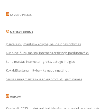
GYVUNU PREKES
MAISTAS SUNIMS
Josera šunų maistas – kokybė, nauda ir pasirinkimas
Kur pirkti šunų maistą: internetu ar fizinėje parduotuvėje?
Šunų maistas internetu – greita, patogu ir pigiau
Kokybiška šunų mityba – ką naudinga žinoti
Sausas šunų maistas – iš kokių produktų gaminamas
UNICUM
Ką stebėti 2025 m. siekiant įvairialypės darbo aplinkos – Įvairovės,