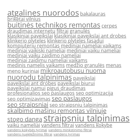
atgalines nuorodos
bakalauras
briketai vilnius
buitinės technikos remontas
cerpes
draudimas internetu
filtrai
granulės
klasikiniai paveikslai
klasikiniai paveikslai ant drobes
klinkerio plyteles
klinkerio plyteles fasadui
kompiuterių remontas
mediniai nameliai vaikams
mediniai vaikiski nameliai
mediniai vaiku nameliai
mediniai vaiku zaidimo nameliai
mediniai zaidimu nameliai vaikams
medinis namelis vaikams
medžio granulės
menas
mikroautobusu nuoma
meno kuriniai
nuorodu talpinimas
paveikslai
paveikslai ant drobes
paveikslai biurui
paveikslai namui
pigus draudimas
profesionalios seo paslaugos
seo optimizacija
seo paslaugos
seo optimizavimas
seo straipsniai
seo straipsniu talpinimas
skalbimo mašinų remontas vilniuje
straipsniu talpinimas
stogo danga
vaiku nameliai
vandens filtrai
vandens kokybe
vandens kokybės tyrimai
vandens minkstinimo filtrai
vandens nugeležinimo filtrai
vandens tyrimas