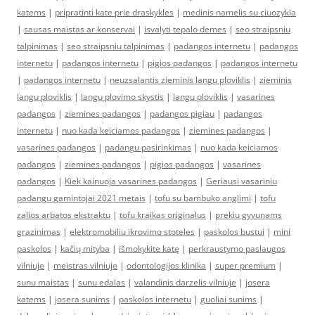
katems
|
pripratinti kate prie draskykles
|
medinis namelis su ciuozykla
|
sausas maistas ar konservai
|
isvalyti tepalo demes
|
seo straipsniu
talpinimas
|
seo straipsniu talpinimas
|
padangos internetu
|
padangos
internetu
|
padangos internetu
|
pigios padangos
|
padangos internetu
|
padangos internetu
|
neuzsalantis zieminis langu ploviklis
|
zieminis
langu ploviklis
|
langu plovimo skystis
|
langu ploviklis
|
vasarines
padangos
|
ziemines padangos
|
padangos pigiau
|
padangos
internetu
|
nuo kada keiciamos padangos
|
ziemines padangos
|
vasarines padangos
|
padangu pasirinkimas
|
nuo kada keiciamos
padangos
|
ziemines padangos
|
pigios padangos
|
vasarines
padangos
|
Kiek kainuoja vasarines padangos
|
Geriausi vasariniu
padangu gamintojai 2021 metais
|
tofu su bambuko anglimi
|
tofu
zalios arbatos ekstraktu
|
tofu kraikas originalus
|
prekiu gyvunams
grazinimas
|
elektromobiliu ikrovimo stoteles
|
paskolos bustui
|
mini
paskolos
|
kačių mityba
|
išmokykite katę
|
perkraustymo paslaugos
vilniuje
|
meistras vilniuje
|
odontologijos klinika
|
super premium
|
sunu maistas
|
sunu edalas
|
valandinis darzelis vilniuje
|
josera
katems
|
josera sunims
|
paskolos internetu
|
guoliai sunims
|