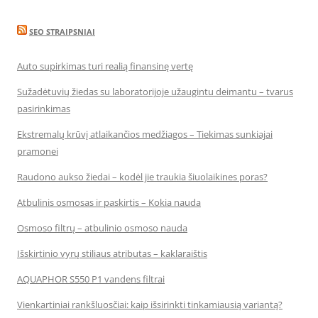
SEO STRAIPSNIAI
Auto supirkimas turi realią finansinę vertę
Sužadėtuvių žiedas su laboratorijoje užaugintu deimantu – tvarus
pasirinkimas
Ekstremalų krūvį atlaikančios medžiagos – Tiekimas sunkiajai
pramonei
Raudono aukso žiedai – kodėl jie traukia šiuolaikines poras?
Atbulinis osmosas ir paskirtis – Kokia nauda
Osmoso filtrų – atbulinio osmoso nauda
Išskirtinio vyrų stiliaus atributas – kaklaraištis
AQUAPHOR S550 P1 vandens filtrai
Vienkartiniai rankšluosčiai: kaip išsirinkti tinkamiausią variantą?