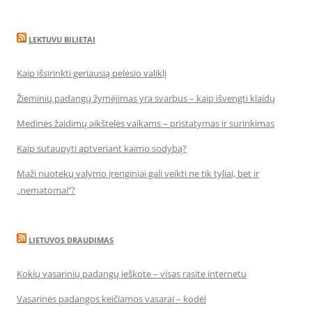
LEKTUVU BILIETAI
Kaip išsirinkti geriausią pelėsio valiklį
Žieminių padangų žymėjimas yra svarbus – kaip išvengti klaidų
Medinės žaidimų aikštelės vaikams – pristatymas ir surinkimas
Kaip sutaupyti aptveriant kaimo sodybą?
Maži nuotekų valymo įrenginiai gali veikti ne tik tyliai, bet ir
„nematomai‘‘?
LIETUVOS DRAUDIMAS
Kokių vasarinių padangų ieškote – visas rasite internetu
Vasarinės padangos keičiamos vasarai – kodėl