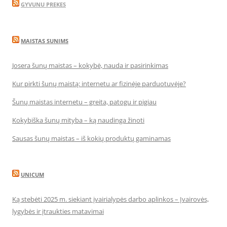
GYVUNU PREKES
MAISTAS SUNIMS
Josera šunų maistas – kokybė, nauda ir pasirinkimas
Kur pirkti šunų maistą: internetu ar fizinėje parduotuvėje?
Šunų maistas internetu – greita, patogu ir pigiau
Kokybiška šunų mityba – ką naudinga žinoti
Sausas šunų maistas – iš kokių produktų gaminamas
UNICUM
Ką stebėti 2025 m. siekiant įvairialypės darbo aplinkos – Įvairovės,
lygybės ir įtraukties matavimai