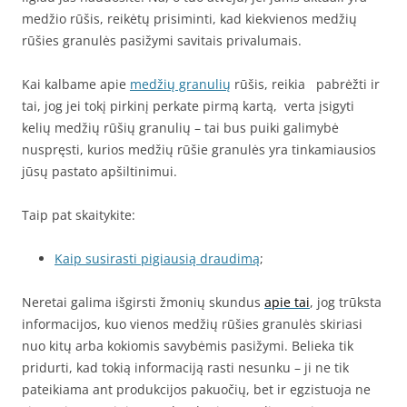
medžio rūšis, reikėtų prisiminti, kad kiekvienos medžių
rūšies granulės pasižymi savitais privalumais.
Kai kalbame apie
medžių granulių
rūšis, reikia pabrėžti ir
tai, jog jei tokį pirkinį perkate pirmą kartą, verta įsigyti
kelių medžių rūšių granulių – tai bus puiki galimybė
nuspręsti, kurios medžių rūšie granulės yra tinkamiausios
jūsų pastato apšiltinimui.
Taip pat skaitykite:
Kaip susirasti pigiausią draudimą
;
Neretai galima išgirsti žmonių skundus
apie tai
, jog trūksta
informacijos, kuo vienos medžių rūšies granulės skiriasi
nuo kitų arba kokiomis savybėmis pasižymi. Belieka tik
pridurti, kad tokią informaciją rasti nesunku – ji ne tik
pateikiama ant produkcijos pakuočių, bet ir egzistuoja ne