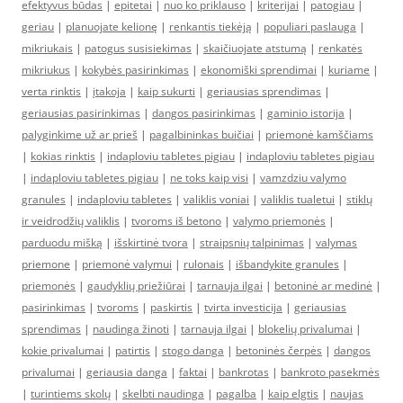
efektyvus būdas
|
epitetai
|
nuo ko priklauso
|
kriterijai
|
patogiau
|
geriau
|
planuojate kelionę
|
renkantis tiekėją
|
populiari paslauga
|
mikriukais
|
patogus susisiekimas
|
skaičiuojate atstumą
|
renkatės
mikriukus
|
kokybės pasirinkimas
|
ekonomiški sprendimai
|
kuriame
|
verta rinktis
|
įtakoja
|
kaip sukurti
|
geriausias sprendimas
|
geriausias pasirinkimas
|
dangos pasirinkimas
|
gaminio istorija
|
palyginkime už ar prieš
|
pagalbininkas buičiai
|
priemonė kamščiams
|
kokias rinktis
|
indaploviu tabletes pigiau
|
indaploviu tabletes pigiau
|
indaploviu tabletes pigiau
|
ne toks kaip visi
|
vamzdziu valymo
granules
|
indaploviu tabletes
|
valiklis voniai
|
valiklis tualetui
|
stiklų
ir veidrodžių valiklis
|
tvoroms iš betono
|
valymo priemonės
|
parduodu mišką
|
išskirtinė tvora
|
straipsnių talpinimas
|
valymas
priemone
|
priemonė valymui
|
rulonais
|
išbandykite granules
|
priemonės
|
gaudyklių priežiūrai
|
tarnauja ilgai
|
betoninė ar medinė
|
pasirinkimas
|
tvoroms
|
paskirtis
|
tvirta investicija
|
geriausias
sprendimas
|
naudinga žinoti
|
tarnauja ilgai
|
blokelių privalumai
|
kokie privalumai
|
patirtis
|
stogo danga
|
betoninės čerpės
|
dangos
privalumai
|
geriausia danga
|
faktai
|
bankrotas
|
bankroto pasekmės
|
turintiems skolų
|
skelbti naudinga
|
pagalba
|
kaip elgtis
|
naujas