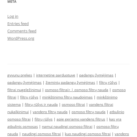
META
Log in
Entries feed
Comments feed
WordPress.org
gyvunu prekes
|
internetine parduotuve
|
padangų žymėjimas
|
padangų žymėjimas
|
žieminių padangų žymėjimas
|
filtrų rūšys
|
filtrai nugeležinimui
|
osmoso filtrai> |
osmoso filtrų nauda
|
osmoso
filtrai
|
filtrų rūšys
|
minkštinimo filtrų naudojimas
|
minkštinimo
sistema
|
filtrų rūšys ir nauda
|
osmoso filtrai
|
vandens filtrai
nukalkinimui
|
vandens filtrų nauda
|
osmoso filtrų nauda
|
atbulinio
osmoso filtrai
|
filtrų rūšys
|
apie geriamo vandens filtrus
|
kas yra
atbulinis osmosas
|
namui naudingi osmoso filtrai
|
osmoso filtrų
nauda
|
naudingi osmoso filtrai
|
kuo naudingi osmoso filtrai
|
vandens