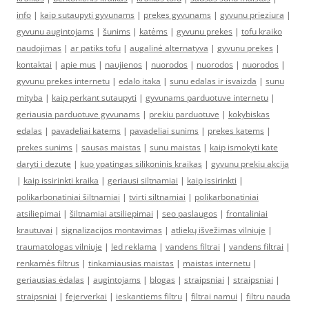
info
|
kaip sutaupyti gyvunams
|
prekes gyvunams
|
gyvunu prieziura
|
gyvunu augintojams
|
šunims
|
katėms
|
gyvunu prekes
|
tofu kraiko
naudojimas
|
ar patiks tofu
|
augalinė alternatyva
|
gyvunu prekes
|
kontaktai
|
apie mus
|
naujienos
|
nuorodos
|
nuorodos
|
nuorodos
|
gyvunu prekes internetu
|
edalo itaka
|
sunu edalas ir isvaizda
|
sunu
mityba
|
kaip perkant sutaupyti
|
gyvunams parduotuve internetu
|
geriausia parduotuve gyvunams
|
prekiu parduotuve
|
kokybiskas
edalas
|
pavadeliai katems
|
pavadeliai sunims
|
prekes katems
|
prekes sunims
|
sausas maistas
|
sunu maistas
|
kaip ismokyti kate
daryti i dezute
|
kuo ypatingas silikoninis kraikas
|
gyvunu prekiu akcija
|
kaip issirinkti kraika
|
geriausi siltnamiai
|
kaip issirinkti
|
polikarbonatiniai šiltnamiai
|
tvirti siltnamiai
|
polikarbonatiniai
atsiliepimai
|
šiltnamiai atsiliepimai
|
seo paslaugos
|
frontaliniai
krautuvai
|
signalizacijos montavimas
|
atliekų išvežimas vilniuje
|
traumatologas vilniuje
|
led reklama
|
vandens filtrai
|
vandens filtrai
|
renkamės filtrus
|
tinkamiausias maistas
|
maistas internetu
|
geriausias ėdalas
|
augintojams
|
blogas
|
straipsniai
|
straipsniai
|
straipsniai
|
fejerverkai
|
ieskantiems filtru
|
filtrai namui
|
filtru nauda