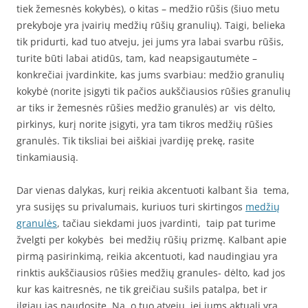
tiek žemesnės kokybės), o kitas – medžio rūšis (šiuo metu
prekyboje yra įvairių medžių rūšių granulių). Taigi, belieka
tik pridurti, kad tuo atveju, jei jums yra labai svarbu rūšis,
turite būti labai atidūs, tam, kad neapsigautumėte –
konkrečiai įvardinkite, kas jums svarbiau: medžio granulių
kokybė (norite įsigyti tik pačios aukščiausios rūšies granulių
ar tiks ir žemesnės rūšies medžio granulės) ar vis dėlto,
pirkinys, kurį norite įsigyti, yra tam tikros medžių rūšies
granulės. Tik tiksliai bei aiškiai įvardiję prekę, rasite
tinkamiausią.
Dar vienas dalykas, kurį reikia akcentuoti kalbant šia tema,
yra susijęs su privalumais, kuriuos turi skirtingos
medžių
granulės
, tačiau siekdami juos įvardinti, taip pat turime
žvelgti per kokybės bei medžių rūšių prizmę. Kalbant apie
pirmą pasirinkimą, reikia akcentuoti, kad naudingiau yra
rinktis aukščiausios rūšies medžių granules- dėlto, kad jos
kur kas kaitresnės, ne tik greičiau sušils patalpa, bet ir
ilgiau jas naudosite. Na, o tuo atveju, jei jums aktuali yra