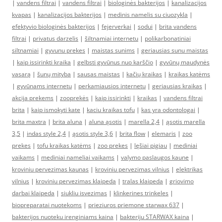
|
vandens filtrai
|
vandens filtrai
|
biologinės bakterijos
|
kanalizacijos
kvapas
|
kanalizacijos bakterijos
|
medinis namelis su ciuozykla
|
efektyvio biologinės bakterijos
|
fejerverkai
|
sodui
|
brita vandens
filtrai
|
privatus darzelis
|
šiltnamiai internetu
|
polikarbonatiniai
siltnamiai
|
gyvunu prekes
|
maistas sunims
|
geriausias sunu maistas
|
kaip issirinkti kraika
|
gelbsti gyvūnus nuo karščio
|
gyvūnų maudynės
vasarą
|
šunų mityba
|
sausas maistas
|
kačių kraikas
|
kraikas katėms
|
gyvūnams internetu
|
perkamiausios internetu
|
geriausias kraikas
|
akcija prekems
|
zooprekės
|
kaip issirinkti
|
kraikas
|
vandens filtrai
brita
|
kaip ismokyti kate
|
kaciu kraikas tofu
|
kas yra odontologai
|
brita maxtra
|
brita aluna
|
aluna ąsotis
|
marella 2,4
|
ąsotis marella
3,5
|
indas style 2,4
|
ąsotis style 3,6
|
brita flow
|
elemaris
|
zoo
prekes
|
tofu kraikas katėms
|
zoo prekes
|
lęšiai pigiau
|
mediniai
vaikams
|
mediniai nameliai vaikams
|
valymo paslaugos kaune
|
kroviniu pervezimas kaunas
|
kroviniu pervezimas vilnius
|
elektrikas
vilnius
|
kroviniu pervezimas klaipeda
|
tralas klaipeda
|
griovimo
darbai klaipeda
|
siukliu isvezimas
|
klinkerines trinkeles
|
biopreparatai nuotekoms
|
prieziuros priemone starwax 637
|
bakterijos nuoteku irenginiams kaina
|
bakteriju STARWAX kaina
|