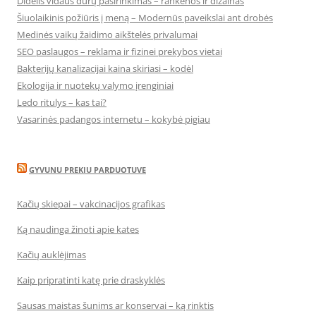
Didelis vidaus durų pasirinkimas – rankenos ir dizainas
Šiuolaikinis požiūris į meną – Modernūs paveikslai ant drobės
Medinės vaikų žaidimo aikštelės privalumai
SEO paslaugos – reklama ir fizinei prekybos vietai
Bakterijų kanalizacijai kaina skiriasi – kodėl
Ekologija ir nuotekų valymo įrenginiai
Ledo ritulys – kas tai?
Vasarinės padangos internetu – kokybė pigiau
GYVUNU PREKIU PARDUOTUVE
Kačių skiepai – vakcinacijos grafikas
Ką naudinga žinoti apie kates
Kačių auklėjimas
Kaip pripratinti katę prie draskyklės
Sausas maistas šunims ar konservai – ką rinktis