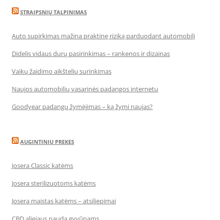
STRAIPSNIŲ TALPINIMAS
Auto supirkimas mažina praktinę riziką parduodant automobilį
Didelis vidaus durų pasirinkimas – rankenos ir dizainas
Vaikų žaidimo aikštelių surinkimas
Naujos automobilių vasarinės padangos internetu
Goodyear padangų žymėjimas – ką žymi naujas?
AUGINTINIU PREKES
Josera Classic katėms
Josera sterilizuotoms katėms
Josera maistas katėms – atsiliepimai
CBD aliejaus nauda gyvūnams