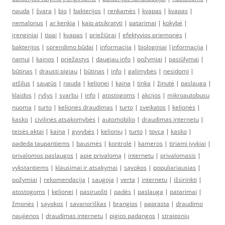
nauda
|
švara
|
bio
|
bakterijos
|
renkamės
|
kvapas
|
kvapas
|
nemalonus
|
ar kenkia
|
kaip atsikratyti
|
patarimai
|
kokybė
|
įrenginiai
|
tipai
|
kvapas
|
priežiūrai
|
efektyvios priemonės
|
bakterijos
|
sprendimo būdai
|
informacija
|
biologiniai
|
informacija
|
namui
|
kainos
|
priežastys
|
daugiau info
|
požymiai
|
pasiūlymai
|
būtinas
|
drausti pigiau
|
būtinas
|
info
|
galimybės
|
nesidomi
|
atšilus
|
saugūs
|
nauda
|
kelionei
|
kaina
|
tinka
|
žinutė
|
paslauga
|
klaidos
|
ryšys
|
svarbu
|
info
|
atostogoms
|
akcijos
|
mikroautobusu
nuoma
|
turto
|
kelionės draudimas
|
turto
|
sveikatos
|
kelionės
|
kasko
|
civilinės atsakomybės
|
automobilio
|
draudimas internetu
|
teisės aktai
|
kaina
|
gyvybės
|
kelionių
|
turto
|
tpvca
|
kasko
|
padeda taupantiems
|
bausmės
|
kontrolė
|
kameros
|
tiriami įvykiai
|
privalomos paslaugos
|
apie privalomą
|
internetu
|
privalomasis
|
vykstantiems
|
klausimai ir atsakymai
|
sąvokos
|
populiariausias
|
požymiai
|
rekomendacija
|
saugoja
|
verta
|
internetu
|
išsirinkti
|
atostogoms
|
kelionei
|
pasiruošti
|
padės
|
paslauga
|
patarimai
|
žmonės
|
sąvokos
|
savanoriškas
|
brangios
|
paprasta
|
draudimo
naujienos
|
draudimas internetu
|
pigios padangos
|
straipsnių