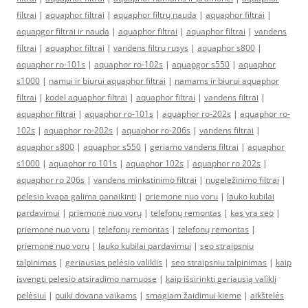
filtrai
|
aquaphor filtrai
|
aquaphor filtrų nauda
|
aquaphor filtrai
|
aquapgor filtrai ir nauda
|
aquaphor filtrai
|
aquaphor filtrai
|
vandens
filtrai
|
aquaphor filtrai
|
vandens filtru rusys
|
aquaphor s800
|
aquaphor ro-101s
|
aquaphor ro-102s
|
aquapgor s550
|
aquaphor
s1000
|
namui ir biurui aquaphor filtrai
|
namams ir biurui aquaphor
filtrai
|
kodel aquaphor filtrai
|
aquaphor filtrai
|
vandens filtrai
|
aquaphor filtrai
|
aquaphor ro-101s
|
aquaphor ro-202s
|
aquaphor ro-
102s
|
aquaphor ro-202s
|
aquaphor ro-206s
|
vandens filtrai
|
aquaphor s800
|
aquaphor s550
|
geriamo vandens filtrai
|
aquaphor
s1000
|
aquaphor ro 101s
|
aquaphor 102s
|
aquaphor ro 202s
|
aquaphor ro 206s
|
vandens minkstinimo filtrai
|
nugeležinimo filtrai
|
pelesio kvapa galima panaikinti
|
priemone nuo voru
|
lauko kubilai
pardavimui
|
priemonė nuo vorų
|
telefonų remontas
|
kas yra seo
|
priemone nuo voru
|
telefonų remontas
|
telefonų remontas
|
priemonė nuo vorų
|
lauko kubilai pardavimui
|
seo straipsniu
talpinimas
|
geriausias pelėsio valiklis
|
seo straipsniu talpinimas
|
kaip
isvengti pelesio atsiradimo namuose
|
kaip išsirinkti geriausią valiklį
pelėsiui
|
puiki dovana vaikams
|
smagiam žaidimui kieme
|
aikštelės