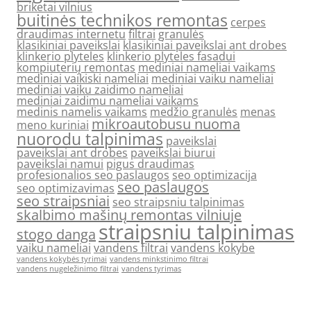
briketai vilnius
buitinės technikos remontas
cerpes
draudimas internetu
filtrai
granulės
klasikiniai paveikslai
klasikiniai paveikslai ant drobes
klinkerio plyteles
klinkerio plyteles fasadui
kompiuterių remontas
mediniai nameliai vaikams
mediniai vaikiski nameliai
mediniai vaiku nameliai
mediniai vaiku zaidimo nameliai
mediniai zaidimu nameliai vaikams
medinis namelis vaikams
medžio granulės
menas
mikroautobusu nuoma
meno kuriniai
nuorodu talpinimas
paveikslai
paveikslai ant drobes
paveikslai biurui
paveikslai namui
pigus draudimas
profesionalios seo paslaugos
seo optimizacija
seo paslaugos
seo optimizavimas
seo straipsniai
seo straipsniu talpinimas
skalbimo mašinų remontas vilniuje
straipsniu talpinimas
stogo danga
vaiku nameliai
vandens filtrai
vandens kokybe
vandens kokybės tyrimai
vandens minkstinimo filtrai
vandens nugeležinimo filtrai
vandens tyrimas