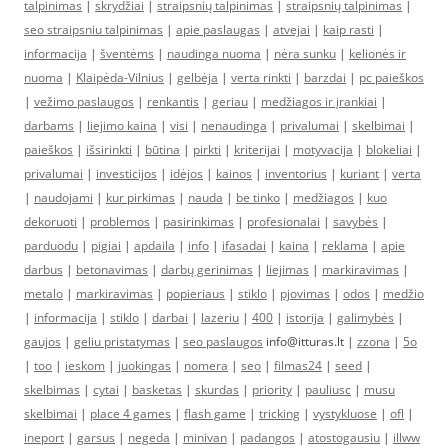
talpinimas
|
skrydžiai
|
straipsnių talpinimas
|
straipsnių talpinimas
|
seo straipsniu talpinimas
|
apie paslaugas
|
atvejai
|
kaip rasti
|
informacija
|
šventėms
|
naudinga nuoma
|
nėra sunku
|
kelionės ir
nuoma
|
Klaipėda-Vilnius
|
gelbėja
|
verta rinkti
|
barzdai
|
pc paieškos
|
vežimo paslaugos
|
renkantis
|
geriau
|
medžiagos ir įrankiai
|
darbams
|
liejimo kaina
|
visi
|
nenaudinga
|
privalumai
|
skelbimai
|
paieškos
|
išsirinkti
|
būtina
|
pirkti
|
kriterijai
|
motyvacija
|
blokeliai
|
privalumai
|
investicijos
|
idėjos
|
kainos
|
inventorius
|
kuriant
|
verta
|
naudojami
|
kur pirkimas
|
nauda
|
be tinko
|
medžiagos
|
kuo
dekoruoti
|
problemos
|
pasirinkimas
|
profesionalai
|
savybės
|
parduodu
|
pigiai
|
apdaila
|
info
|
ifasadai
|
kaina
|
reklama
|
apie
darbus
|
betonavimas
|
darbų gerinimas
|
liejimas
|
markiravimas
|
metalo
|
markiravimas
|
popieriaus
|
stiklo
|
pjovimas
|
odos
|
medžio
|
informacija
|
stiklo
|
darbai
|
lazeriu
|
400
|
istorija
|
galimybės
|
gaujos
|
geliu pristatymas
|
seo paslaugos
info@itturas.lt |
zzona
|
5o
|
too
|
ieskom
|
juokingas
|
nomera
|
seo
|
filmas24
|
seed
|
skelbimas
|
cytai
|
basketas
|
skurdas
|
priority
|
pauliusc
|
musu
skelbimai
|
place 4 games
|
flash game
|
tricking
|
vystykluose
|
ofl
|
ineport
|
garsus
|
negeda
|
minivan
|
padangos
|
atostogausiu
|
illww