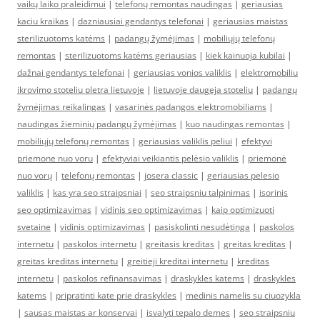
vaikų laiko praleidimui
|
telefonų remontas naudingas
|
geriausias
kaciu kraikas
|
dazniausiai gendantys telefonai
|
geriausias maistas
sterilizuotoms katėms
|
padangų žymėjimas
|
mobiliųjų telefonų
remontas
|
sterilizuotoms katėms geriausias
|
kiek kainuoja kubilai
|
dažnai gendantys telefonai
|
geriausias vonios valiklis
|
elektromobiliu
ikrovimo stoteliu pletra lietuvoje
|
lietuvoje daugeja stoteliu
|
padangų
žymėjimas reikalingas
|
vasarinės padangos elektromobiliams
|
naudingas žieminių padangų žymėjimas
|
kuo naudingas remontas
|
mobiliųjų telefonų remontas
|
geriausias valiklis peliui
|
efektyvi
priemone nuo voru
|
efektyviai veikiantis pelėsio valiklis
|
priemonė
nuo vorų
|
telefonų remontas
|
josera classic
|
geriausias pelesio
valiklis
|
kas yra seo straipsniai
|
seo straipsniu talpinimas
|
isorinis
seo optimizavimas
|
vidinis seo optimizavimas
|
kaip optimizuoti
svetaine
|
vidinis optimizavimas
|
pasiskolinti nesudėtinga
|
paskolos
internetu
|
paskolos internetu
|
greitasis kreditas
|
greitas kreditas
|
greitas kreditas internetu
|
greitieji kreditai internetu
|
kreditas
internetu
|
paskolos refinansavimas
|
draskykles katems
|
draskykles
katems
|
pripratinti kate prie draskykles
|
medinis namelis su ciuozykla
|
sausas maistas ar konservai
|
isvalyti tepalo demes
|
seo straipsniu