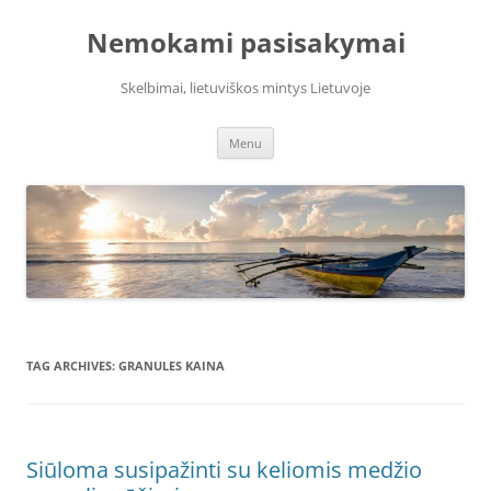
Skip
to
Nemokami pasisakymai
content
Skelbimai, lietuviškos mintys Lietuvoje
Menu
TAG ARCHIVES:
GRANULES KAINA
Siūloma susipažinti su keliomis medžio