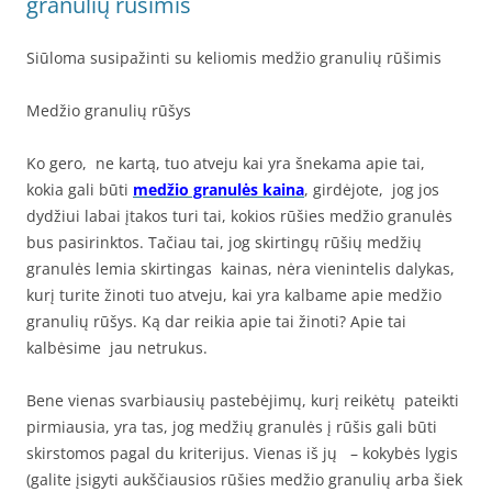
granulių rūšimis
Siūloma susipažinti su keliomis medžio granulių rūšimis
Medžio granulių rūšys
Ko gero, ne kartą, tuo atveju kai yra šnekama apie tai,
kokia gali būti
medžio granulės kaina
, girdėjote, jog jos
dydžiui labai įtakos turi tai, kokios rūšies medžio granulės
bus pasirinktos. Tačiau tai, jog skirtingų rūšių medžių
granulės lemia skirtingas kainas, nėra vienintelis dalykas,
kurį turite žinoti tuo atveju, kai yra kalbame apie medžio
granulių rūšys. Ką dar reikia apie tai žinoti? Apie tai
kalbėsime jau netrukus.
Bene vienas svarbiausių pastebėjimų, kurį reikėtų pateikti
pirmiausia, yra tas, jog medžių granulės į rūšis gali būti
skirstomos pagal du kriterijus. Vienas iš jų – kokybės lygis
(galite įsigyti aukščiausios rūšies medžio granulių arba šiek