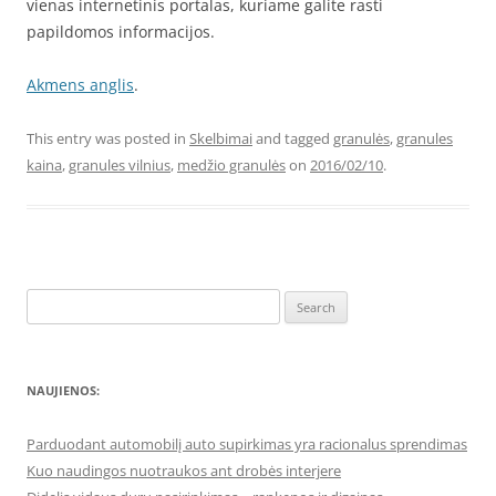
vienas internetinis portalas, kuriame galite rasti
papildomos informacijos.
Akmens anglis
.
This entry was posted in
Skelbimai
and tagged
granulės
,
granules
kaina
,
granules vilnius
,
medžio granulės
on
2016/02/10
.
Search
for:
NAUJIENOS:
Parduodant automobilį auto supirkimas yra racionalus sprendimas
Kuo naudingos nuotraukos ant drobės interjere