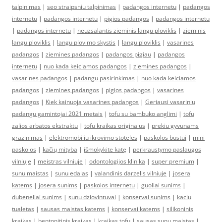
talpinimas
|
seo straipsniu talpinimas
|
padangos internetu
|
padangos
internetu
|
padangos internetu
|
pigios padangos
|
padangos internetu
|
padangos internetu
|
neuzsalantis zieminis langu ploviklis
|
zieminis
langu ploviklis
|
langu plovimo skystis
|
langu ploviklis
|
vasarines
padangos
|
ziemines padangos
|
padangos pigiau
|
padangos
internetu
|
nuo kada keiciamos padangos
|
ziemines padangos
|
vasarines padangos
|
padangu pasirinkimas
|
nuo kada keiciamos
padangos
|
ziemines padangos
|
pigios padangos
|
vasarines
padangos
|
Kiek kainuoja vasarines padangos
|
Geriausi vasariniu
padangu gamintojai 2021 metais
|
tofu su bambuko anglimi
|
tofu
zalios arbatos ekstraktu
|
tofu kraikas originalus
|
prekiu gyvunams
grazinimas
|
elektromobiliu ikrovimo stoteles
|
paskolos bustui
|
mini
paskolos
|
kačių mityba
|
išmokykite katę
|
perkraustymo paslaugos
vilniuje
|
meistras vilniuje
|
odontologijos klinika
|
super premium
|
sunu maistas
|
sunu edalas
|
valandinis darzelis vilniuje
|
josera
katems
|
josera sunims
|
paskolos internetu
|
guoliai sunims
|
dubeneliai sunims
|
sunu dziovintuvai
|
konservai sunims
|
kaciu
tualetas
|
sausas maistas katems
|
konservai katems
|
silikoninis
kraikas
|
bentonitinis kraikas
|
kraikas tofu
|
sausas sunu maistas
|