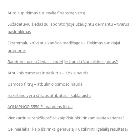
Auto supirkimas turi realią finansinę vertę
Sužadėtuvių žiedas su laboratorijoje užaugintu deimantu – tvarus
pasirinkimas
Ekstremalų krūvį atlaikančios medžiagos – Tiekimas sunkiajai
pramonei
Raudono aukso žiedai – kodėl jie traukia šiuolaikines poras?
Atbulinis osmosas ir paskirtis – Kokia nauda
Osmoso filtrų – atbulinio osmoso nauda
Išskirtinio vyrų stiliaus atributas – kaklaraištis
AQUAPHOR S550 P1 vandens filtrai
Vienkartiniai rankšluosčiai: kaip išsirinkti tinkamiausią variantą?
Geliniai lakai: kaip išsirinkti geriausią ir užtikrinti ilgalaikį rezultatą?