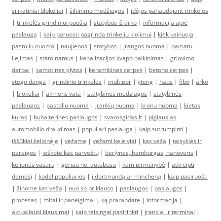
silikatiniai blokeliai
|
šiltinimo medžiagos
|
idėjos panaudojant trinkeles
|
trinkelės grindiniui puošia
|
statybos iš arko
|
informacija apie
paslaugą
|
kaip paruosti pagrinda trinkeliu klojimui
|
kiek kainuoja
pastoliu nuoma
|
naujienos
|
statybos
|
įrangos nuoma
|
pamatu
liejimas
|
stato namus
|
kanalizacijos kvapo naikinimas
|
griovimo
darbai
|
samotines plytos
|
keramikines cerpes
|
betono cerpes
|
stogo danga
|
grindinio trinkeles
|
multipor
|
ytong
|
haus
|
fibo
|
arko
|
blokeliai
|
akmens vata
|
statybines medziagos
|
statybinės
paslaugos
|
pastoliu nuoma
|
įrankių nuoma
|
kranu nuoma
|
kietas
kuras
|
buhalterines paslaugos
|
svarosgidas.lt
|
pigiausias
automobilio draudimas
|
populiari paslauga
|
kaip sutrumpinti
|
iššūkiai kelionėje
|
vežame
|
vežami keleiviai
|
kas veža
|
taisyklės ir
pareigos
|
ieškote kas parvežtų
|
berlynas, hamburgas, hanoveris
|
kelionės vasarą
|
geriau nei autobusu
|
kam pirmenybė
|
atkreipti
dėmesį
|
kodėl populiarios
|
į dortmundą ar mincheną
|
kaip pasiruošti
|
žinome kas veža
|
nuo ko priklauso
|
paslaugos
|
paslaugos
|
procesas
|
mitai ir paneigimai
|
ką prarandate
|
informacija
|
aktualiausi klausimai
|
kaip teisingai pasirinkti
|
įrankiai ir terminai
|