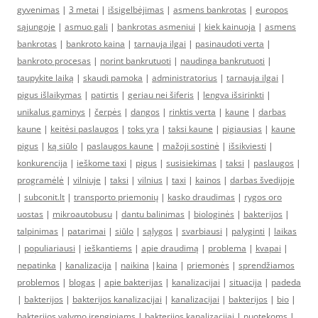
gyvenimas
|
3 metai
|
išsigelbėjimas
|
asmens bankrotas
|
europos
sąjungoje
|
asmuo gali
|
bankrotas asmeniui
|
kiek kainuoja
|
asmens
bankrotas
|
bankroto kaina
|
tarnauja ilgai
|
pasinaudoti verta
|
bankroto procesas
|
norint bankrutuoti
|
naudinga bankrutuoti
|
taupykite laiką
|
skaudi pamoka
|
administratorius
|
tarnauja ilgai
|
pigus išlaikymas
|
patirtis
|
geriau nei šiferis
|
lengva išsirinkti
|
unikalus gaminys
|
čerpės
|
dangos
|
rinktis verta
|
kaune
|
darbas
kaune
|
keitėsi paslaugos
|
toks yra
|
taksi kaune
|
pigiausias
|
kaune
pigus
|
ką siūlo
|
paslaugos kaune
|
mažoji sostinė
|
išsikviesti
|
konkurencija
|
ieškome taxi
|
pigus
|
susisiekimas
|
taksi
|
paslaugos
|
programėlė
|
vilniuje
|
taksi
|
vilnius
|
taxi
|
kainos
|
darbas švedijoje
|
subconit.lt
|
transporto priemonių
|
kasko draudimas
|
rygos oro
uostas
|
mikroautobusu
|
dantu balinimas
|
biologinės
|
bakterijos
|
talpinimas
|
patarimai
|
siūlo
|
sąlygos
|
svarbiausi
|
palyginti
|
laikas
|
populiariausi
|
ieškantiems
|
apie draudimą
|
problema
|
kvapai
|
nepatinka
|
kanalizacija
|
naikina
|
kaina
|
priemonės
|
sprendžiamos
problemos
|
blogas
|
apie bakterijas
|
kanalizacijai
|
situacija
|
padeda
|
bakterijos
|
bakterijos kanalizacijai
|
kanalizacijai
|
bakterijos
|
bio
|
bakterijos valymo įrenginiams
|
bakterijos kanalizacijai
|
nuotekoms
|