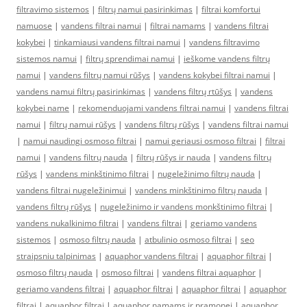
filtravimo sistemos
|
filtrų namui pasirinkimas
|
filtrai komfortui
namuose
|
vandens filtrai namui
|
filtrai namams
|
vandens filtrai
kokybei
|
tinkamiausi vandens filtrai namui
|
vandens filtravimo
sistemos namui
|
filtrų sprendimai namui
|
ieškome vandens filtrų
namui
|
vandens filtrų namui rūšys
|
vandens kokybei filtrai namui
|
vandens namui filtrų pasirinkimas
|
vandens filtrų rtūšys
|
vandens
kokybei name
|
rekomenduojami vandens filtrai namui
|
vandens filtrai
namui
|
filtrų namui rūšys
|
vandens filtrų rūšys
|
vandens filtrai namui
|
namui naudingi osmoso filtrai
|
namui geriausi osmoso filtrai
|
filtrai
namui
|
vandens filtrų nauda
|
filtrų rūšys ir nauda
|
vandens filtrų
rūšys
|
vandens minkštinimo filtrai
|
nugeležinimo filtrų nauda
|
vandens filtrai nugeležinimui
|
vandens minkštinimo filtrų nauda
|
vandens filtrų rūšys
|
nugeležinimo ir vandens monkštinimo filtrai
|
vandens nukalkinimo filtrai
|
vandens filtrai
|
geriamo vandens
sistemos
|
osmoso filtrų nauda
|
atbulinio osmoso filtrai
|
seo
straipsniu talpinimas
|
aquaphor vandens filtrai
|
aquaphor filtrai
|
osmoso filtrų nauda
|
osmoso filtrai
|
vandens filtrai aquaphor
|
geriamo vandens filtrai
|
aquaphor filtrai
|
aquaphor filtrai
|
aquaphor
filtrai
|
aquaphor filtrai
|
aquaphor namams ir pramonei
|
aquaphor