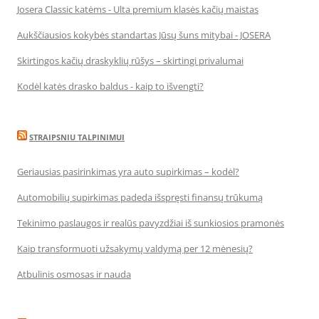
Josera Classic katėms - Ulta premium klasės kačių maistas
Aukščiausios kokybės standartas Jūsų šuns mitybai - JOSERA
Skirtingos kačių draskyklių rūšys – skirtingi privalumai
Kodėl katės drasko baldus - kaip to išvengti?
STRAIPSNIU TALPINIMUI
Geriausias pasirinkimas yra auto supirkimas – kodėl?
Automobilių supirkimas padeda išspręsti finansų trūkumą
Tekinimo paslaugos ir realūs pavyzdžiai iš sunkiosios pramonės
Kaip transformuoti užsakymų valdymą per 12 mėnesių?
Atbulinis osmosas ir nauda