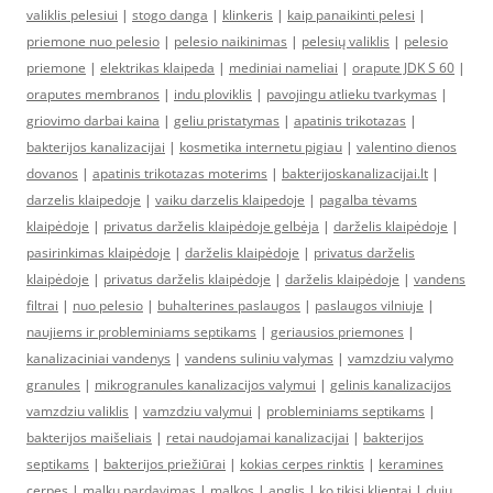
valiklis pelesiui
|
stogo danga
|
klinkeris
|
kaip panaikinti pelesi
|
priemone nuo pelesio
|
pelesio naikinimas
|
pelesių valiklis
|
pelesio
priemone
|
elektrikas klaipeda
|
mediniai nameliai
|
orapute JDK S 60
|
oraputes membranos
|
indu ploviklis
|
pavojingu atlieku tvarkymas
|
griovimo darbai kaina
|
geliu pristatymas
|
apatinis trikotazas
|
bakterijos kanalizacijai
|
kosmetika internetu pigiau
|
valentino dienos
dovanos
|
apatinis trikotazas moterims
|
bakterijoskanalizacijai.lt
|
darzelis klaipedoje
|
vaiku darzelis klaipedoje
|
pagalba tėvams
klaipėdoje
|
privatus darželis klaipėdoje gelbėja
|
darželis klaipėdoje
|
pasirinkimas klaipėdoje
|
darželis klaipėdoje
|
privatus darželis
klaipėdoje
|
privatus darželis klaipėdoje
|
darželis klaipėdoje
|
vandens
filtrai
|
nuo pelesio
|
buhalterines paslaugos
|
paslaugos vilniuje
|
naujiems ir probleminiams septikams
|
geriausios priemones
|
kanalizaciniai vandenys
|
vandens suliniu valymas
|
vamzdziu valymo
granules
|
mikrogranules kanalizacijos valymui
|
gelinis kanalizacijos
vamzdziu valiklis
|
vamzdziu valymui
|
probleminiams septikams
|
bakterijos maišeliais
|
retai naudojamai kanalizacijai
|
bakterijos
septikams
|
bakterijos priežiūrai
|
kokias cerpes rinktis
|
keramines
cerpes
|
malkų pardavimas
|
malkos
|
anglis
|
ko tikisi klientai
|
dujų