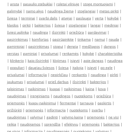
|
ansta
|
pasaulio stebuklai
|
roletai vilniuje
|
stoge montuojami
|
galimybė
|
namo akys
|
naudinga žiemą
|
stoglangiai
|
metas pirkti
|
šviesa
|
terminai
|
svarbi dalis
|
atvejai
|
paslauga
|
verta
|
kokybė
|
klaidos
|
pirkti
|
bakterijos
|
šviesa
|
stoglangiai
|
langai
|
mediniai
|
šviesi aplinka
|
naudinga
|
išsirinkti
|
priežiūra
|
pardavimai
|
pasirinkimas
|
komfortas
|
pasirūpinkite
|
tinkama
|
namui
|
nauda
|
gamintojai
|
pasirinkimas
|
stogui
|
dengia
|
medžiagos
|
dangos
|
verstas
|
gaminiai
|
privalumai
|
renkamės
|
kokybė
|
charakteristika
|
klinkerio
|
kaip išsirinkti
|
klojimas
|
įsigyti
|
apie dangas
|
naudinga
|
populiari
|
daugiau šviesos
|
šviesa
|
įtakoja
|
įsigyti
|
po egle
|
privalumai
|
informacija
|
nepirkčiau
|
renkantis
|
naudinga
|
pirkti
|
jaukumas
|
privalumai
|
prieš darbus
|
išsirinkti
|
bakterijos
|
talpinimas
|
naikinimas
|
kvapai
|
naikinimas
|
kaina
|
kova
|
naudojimas
|
įrenginiams
|
naudingos
|
nuotekoms
|
priežiūra
|
priemonės
|
kvapų naikinimui
|
fermentai
|
tarnauja
|
paskirtis
|
prižiūrėti
|
priemonės
|
informacija
|
nuotekoms
|
svarbu
|
naudojimas
|
valymui
|
gadinti
|
valymo kaina
|
priemonės
|
ne visi
|
reikia
|
naudojamos
|
sprendžia
|
efektyvu
|
priemonės
|
bakterijos
|
ne visos
|
informacija
|
naudingesnės
|
nuotekoms
|
valymas
|