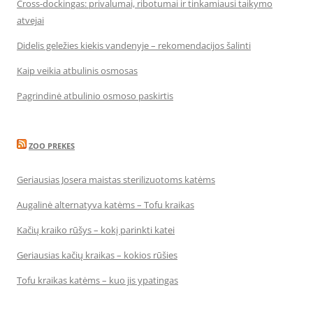
Cross-dockingas: privalumai, ribotumai ir tinkamiausi taikymo
atvejai
Didelis geležies kiekis vandenyje – rekomendacijos šalinti
Kaip veikia atbulinis osmosas
Pagrindinė atbulinio osmoso paskirtis
ZOO PREKES
Geriausias Josera maistas sterilizuotoms katėms
Augalinė alternatyva katėms – Tofu kraikas
Kačių kraiko rūšys – kokį parinkti katei
Geriausias kačių kraikas – kokios rūšies
Tofu kraikas katėms – kuo jis ypatingas