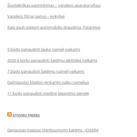
Šiuolaikiškas pasirinkimas – vandens aparatai ofisui
Vandens filtrai namui – kokybei
Kaip gauti pigesnį automobilio draudimą. Patarimai
5 būdų panaudoti lauko namelį vaikams
2026 6 būdų panaudoti žaidimų aikšteles vaikams
7 būdų panaudoti žaidimų namelį vaikams
Dažniausios klaidos renkantis vaikų namelius
11 būdų panaudoti medinę laipiojimo sienelę
GYVUNU PREKES
Geriausias maistas sterilizuotoms katėms - JOSERA