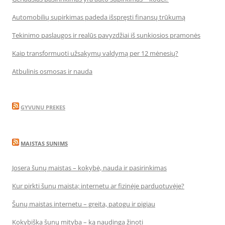
Automobilių supirkimas padeda išspręsti finansų trūkumą
Tekinimo paslaugos ir realūs pavyzdžiai iš sunkiosios pramonės
Kaip transformuoti užsakymų valdymą per 12 mėnesių?
Atbulinis osmosas ir nauda
GYVUNU PREKES
MAISTAS SUNIMS
Josera šunų maistas – kokybė, nauda ir pasirinkimas
Kur pirkti šunų maistą: internetu ar fizinėje parduotuvėje?
Šunų maistas internetu – greita, patogu ir pigiau
Kokybiška šunų mityba – ką naudinga žinoti