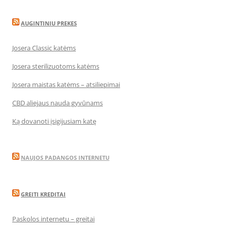
AUGINTINIU PREKES
Josera Classic katėms
Josera sterilizuotoms katėms
Josera maistas katėms – atsiliepimai
CBD aliejaus nauda gyvūnams
Ką dovanoti įsigijusiam katę
NAUJOS PADANGOS INTERNETU
GREITI KREDITAI
Paskolos internetu – greitai