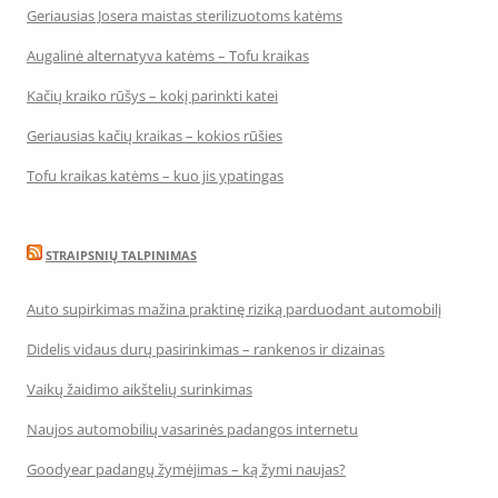
Geriausias Josera maistas sterilizuotoms katėms
Augalinė alternatyva katėms – Tofu kraikas
Kačių kraiko rūšys – kokį parinkti katei
Geriausias kačių kraikas – kokios rūšies
Tofu kraikas katėms – kuo jis ypatingas
STRAIPSNIŲ TALPINIMAS
Auto supirkimas mažina praktinę riziką parduodant automobilį
Didelis vidaus durų pasirinkimas – rankenos ir dizainas
Vaikų žaidimo aikštelių surinkimas
Naujos automobilių vasarinės padangos internetu
Goodyear padangų žymėjimas – ką žymi naujas?