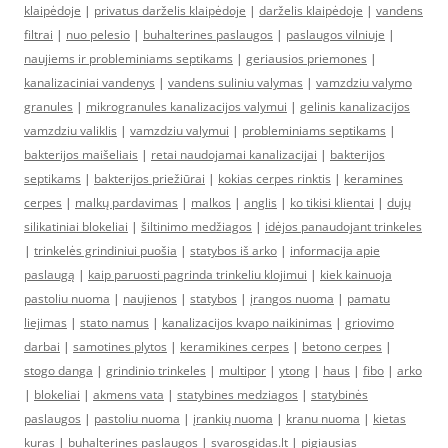
klaipėdoje
|
privatus darželis klaipėdoje
|
darželis klaipėdoje
|
vandens
filtrai
|
nuo pelesio
|
buhalterines paslaugos
|
paslaugos vilniuje
|
naujiems ir probleminiams septikams
|
geriausios priemones
|
kanalizaciniai vandenys
|
vandens suliniu valymas
|
vamzdziu valymo
granules
|
mikrogranules kanalizacijos valymui
|
gelinis kanalizacijos
vamzdziu valiklis
|
vamzdziu valymui
|
probleminiams septikams
|
bakterijos maišeliais
|
retai naudojamai kanalizacijai
|
bakterijos
septikams
|
bakterijos priežiūrai
|
kokias cerpes rinktis
|
keramines
cerpes
|
malkų pardavimas
|
malkos
|
anglis
|
ko tikisi klientai
|
dujų
silikatiniai blokeliai
|
šiltinimo medžiagos
|
idėjos panaudojant trinkeles
|
trinkelės grindiniui puošia
|
statybos iš arko
|
informacija apie
paslaugą
|
kaip paruosti pagrinda trinkeliu klojimui
|
kiek kainuoja
pastoliu nuoma
|
naujienos
|
statybos
|
įrangos nuoma
|
pamatu
liejimas
|
stato namus
|
kanalizacijos kvapo naikinimas
|
griovimo
darbai
|
samotines plytos
|
keramikines cerpes
|
betono cerpes
|
stogo danga
|
grindinio trinkeles
|
multipor
|
ytong
|
haus
|
fibo
|
arko
|
blokeliai
|
akmens vata
|
statybines medziagos
|
statybinės
paslaugos
|
pastoliu nuoma
|
įrankių nuoma
|
kranu nuoma
|
kietas
kuras
|
buhalterines paslaugos
|
svarosgidas.lt
|
pigiausias