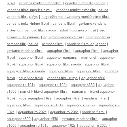
rūšys
|
vandens minkštinimo filtrai
|
nugeležinimo filtrų nauda
|
vandens filtrai nugeležinimui
|
vandens minkštinimo filtrų nauda
|
vandens filtrų rūšys
|
nugeležinimo ir vandens monkštinimo filtrai
|
vandens nukalkinimo filtrai
|
vandens filtrai
|
geriamo vandens
sistemos
|
osmoso filtrų nauda
|
atbulinio osmoso filtrai
|
seo
straipsniu talpinimas
|
aquaphor vandens filtrai
|
aquaphor filtrai
|
osmoso filtrų nauda
|
osmoso filtrai
|
vandens filtrai aquaphor
|
geriamo vandens filtrai
|
aquaphor filtrai
|
aquaphor filtrai
|
aquaphor
filtrai
|
aquaphor filtrai
|
aquaphor namams ir pramonei
|
aquaphor
filtrai
|
aquaphor filtrai
|
aquaphor filtrų nauda
|
aquaphor filtrai
|
aquapgor filtrai ir nauda
|
aquaphor filtrai
|
aquaphor filtrai
|
vandens
filtrai
|
aquaphor filtrai
|
vandens filtru rusys
|
aquaphor s800
|
aquaphor ro-101s
|
aquaphor ro-102s
|
aquapgor s550
|
aquaphor
s1000
|
namui ir biurui aquaphor filtrai
|
namams ir biurui aquaphor
filtrai
|
kodel aquaphor filtrai
|
aquaphor filtrai
|
vandens filtrai
|
aquaphor filtrai
|
aquaphor ro-101s
|
aquaphor ro-202s
|
aquaphor ro-
102s
|
aquaphor ro-202s
|
aquaphor ro-206s
|
vandens filtrai
|
aquaphor s800
|
aquaphor s550
|
geriamo vandens filtrai
|
aquaphor
s1000
|
aquaphor ro 101s
|
aquaphor 102s
|
aquaphor ro 202s
|