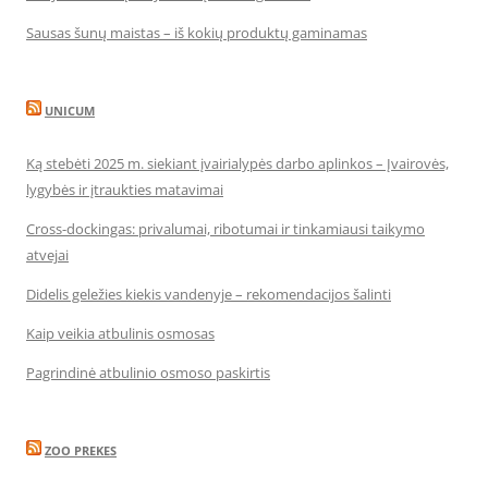
Sausas šunų maistas – iš kokių produktų gaminamas
UNICUM
Ką stebėti 2025 m. siekiant įvairialypės darbo aplinkos – Įvairovės,
lygybės ir įtraukties matavimai
Cross-dockingas: privalumai, ribotumai ir tinkamiausi taikymo
atvejai
Didelis geležies kiekis vandenyje – rekomendacijos šalinti
Kaip veikia atbulinis osmosas
Pagrindinė atbulinio osmoso paskirtis
ZOO PREKES