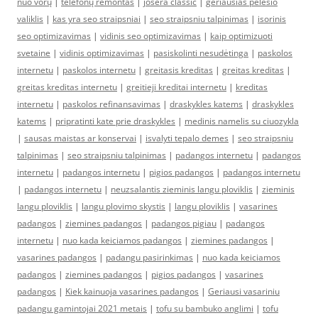
nuo vorų
|
telefonų remontas
|
josera classic
|
geriausias pelesio
valiklis
|
kas yra seo straipsniai
|
seo straipsniu talpinimas
|
isorinis
seo optimizavimas
|
vidinis seo optimizavimas
|
kaip optimizuoti
svetaine
|
vidinis optimizavimas
|
pasiskolinti nesudėtinga
|
paskolos
internetu
|
paskolos internetu
|
greitasis kreditas
|
greitas kreditas
|
greitas kreditas internetu
|
greitieji kreditai internetu
|
kreditas
internetu
|
paskolos refinansavimas
|
draskykles katems
|
draskykles
katems
|
pripratinti kate prie draskykles
|
medinis namelis su ciuozykla
|
sausas maistas ar konservai
|
isvalyti tepalo demes
|
seo straipsniu
talpinimas
|
seo straipsniu talpinimas
|
padangos internetu
|
padangos
internetu
|
padangos internetu
|
pigios padangos
|
padangos internetu
|
padangos internetu
|
neuzsalantis zieminis langu ploviklis
|
zieminis
langu ploviklis
|
langu plovimo skystis
|
langu ploviklis
|
vasarines
padangos
|
ziemines padangos
|
padangos pigiau
|
padangos
internetu
|
nuo kada keiciamos padangos
|
ziemines padangos
|
vasarines padangos
|
padangu pasirinkimas
|
nuo kada keiciamos
padangos
|
ziemines padangos
|
pigios padangos
|
vasarines
padangos
|
Kiek kainuoja vasarines padangos
|
Geriausi vasariniu
padangu gamintojai 2021 metais
|
tofu su bambuko anglimi
|
tofu