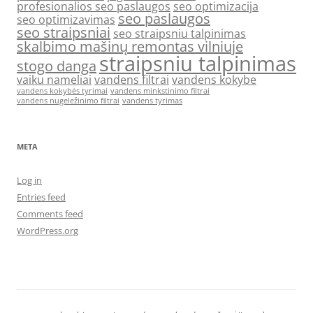
profesionalios seo paslaugos
seo optimizacija
seo paslaugos
seo optimizavimas
seo straipsniai
seo straipsniu talpinimas
skalbimo mašinų remontas vilniuje
straipsniu talpinimas
stogo danga
vaiku nameliai
vandens filtrai
vandens kokybe
vandens kokybės tyrimai
vandens minkstinimo filtrai
vandens nugeležinimo filtrai
vandens tyrimas
META
Log in
Entries feed
Comments feed
WordPress.org