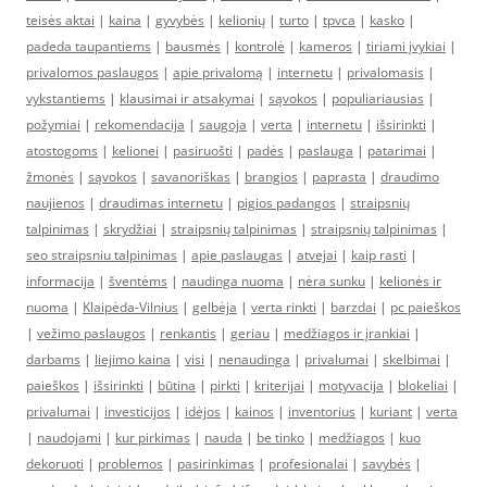
teisės aktai
|
kaina
|
gyvybės
|
kelionių
|
turto
|
tpvca
|
kasko
|
padeda taupantiems
|
bausmės
|
kontrolė
|
kameros
|
tiriami įvykiai
|
privalomos paslaugos
|
apie privalomą
|
internetu
|
privalomasis
|
vykstantiems
|
klausimai ir atsakymai
|
sąvokos
|
populiariausias
|
požymiai
|
rekomendacija
|
saugoja
|
verta
|
internetu
|
išsirinkti
|
atostogoms
|
kelionei
|
pasiruošti
|
padės
|
paslauga
|
patarimai
|
žmonės
|
sąvokos
|
savanoriškas
|
brangios
|
paprasta
|
draudimo
naujienos
|
draudimas internetu
|
pigios padangos
|
straipsnių
talpinimas
|
skrydžiai
|
straipsnių talpinimas
|
straipsnių talpinimas
|
seo straipsniu talpinimas
|
apie paslaugas
|
atvejai
|
kaip rasti
|
informacija
|
šventėms
|
naudinga nuoma
|
nėra sunku
|
kelionės ir
nuoma
|
Klaipėda-Vilnius
|
gelbėja
|
verta rinkti
|
barzdai
|
pc paieškos
|
vežimo paslaugos
|
renkantis
|
geriau
|
medžiagos ir įrankiai
|
darbams
|
liejimo kaina
|
visi
|
nenaudinga
|
privalumai
|
skelbimai
|
paieškos
|
išsirinkti
|
būtina
|
pirkti
|
kriterijai
|
motyvacija
|
blokeliai
|
privalumai
|
investicijos
|
idėjos
|
kainos
|
inventorius
|
kuriant
|
verta
|
naudojami
|
kur pirkimas
|
nauda
|
be tinko
|
medžiagos
|
kuo
dekoruoti
|
problemos
|
pasirinkimas
|
profesionalai
|
savybės
|