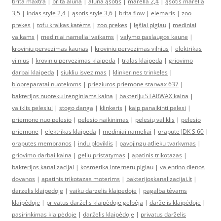
brita maxtra
|
brita aluna
|
aluna ąsotis
|
marella 2,4
|
ąsotis marella
3,5
|
indas style 2,4
|
ąsotis style 3,6
|
brita flow
|
elemaris
|
zoo
prekes
|
tofu kraikas katėms
|
zoo prekes
|
lęšiai pigiau
|
mediniai
vaikams
|
mediniai nameliai vaikams
|
valymo paslaugos kaune
|
kroviniu pervezimas kaunas
|
kroviniu pervezimas vilnius
|
elektrikas
vilnius
|
kroviniu pervezimas klaipeda
|
tralas klaipeda
|
griovimo
darbai klaipeda
|
siukliu isvezimas
|
klinkerines trinkeles
|
biopreparatai nuotekoms
|
prieziuros priemone starwax 637
|
bakterijos nuoteku irenginiams kaina
|
bakteriju STARWAX kaina
|
valiklis pelesiui
|
stogo danga
|
klinkeris
|
kaip panaikinti pelesi
|
priemone nuo pelesio
|
pelesio naikinimas
|
pelesių valiklis
|
pelesio
priemone
|
elektrikas klaipeda
|
mediniai nameliai
|
orapute JDK S 60
|
oraputes membranos
|
indu ploviklis
|
pavojingu atlieku tvarkymas
|
griovimo darbai kaina
|
geliu pristatymas
|
apatinis trikotazas
|
bakterijos kanalizacijai
|
kosmetika internetu pigiau
|
valentino dienos
dovanos
|
apatinis trikotazas moterims
|
bakterijoskanalizacijai.lt
|
darzelis klaipedoje
|
vaiku darzelis klaipedoje
|
pagalba tėvams
klaipėdoje
|
privatus darželis klaipėdoje gelbėja
|
darželis klaipėdoje
|
pasirinkimas klaipėdoje
|
darželis klaipėdoje
|
privatus darželis