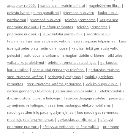
aquaphor ro 206s
|
vandens minkstinimo filtrai
|
nugeležinimo filtrai
|
pelesio kvapa galima panaikinti
|
priemone nuo voru
|
lauko kubilai
pardavimui
|
priemonė nuo vorų
|
telefonų remontas
|
kas yra seo
|
priemone nuo voru
|
telefonų remontas
|
telefonų remontas
|
priemonė nuo vorų
|
lauko kubilai pardavimui
|
seo straipsniu
talpinimas
|
geriausias pelėsio valiklis
|
seo straipsniu talpinimas
|
kaip
isvengti pelesio atsiradimo namuose
|
kaip išsirinkti geriausią valiklį
pelėsiui
|
puiki dovana vaikams
|
smagiam žaidimui kieme
|
aikštelės
vaikų laiko praleidimui
|
telefonų remontas naudingas
|
geriausias
kaciu kraikas
|
dazniausiai gendantys telefonai
|
geriausias maistas
sterilizuotoms katėms
|
padangų žymėjimas
|
mobiliųjų telefonų
remontas
|
sterilizuotoms katėms geriausias
|
kiek kainuoja kubilai
|
dažnai gendantys telefonai
|
geriausias vonios valiklis
|
elektromobiliu
ikrovimo stoteliu pletra lietuvoje
|
lietuvoje daugeja stoteliu
|
padangų
žymėjimas reikalingas
|
vasarinės padangos elektromobiliams
|
naudingas žieminių padangų žymėjimas
|
kuo naudingas remontas
|
mobiliųjų telefonų remontas
|
geriausias valiklis peliui
|
efektyvi
priemone nuo voru
|
efektyviai veikiantis pelėsio valiklis
|
priemonė