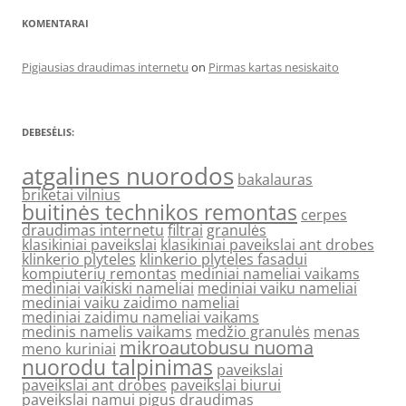
KOMENTARAI
Pigiausias draudimas internetu
on
Pirmas kartas nesiskaito
DEBESĖLIS:
atgalines nuorodos
bakalauras
briketai vilnius
buitinės technikos remontas
cerpes
draudimas internetu
filtrai
granulės
klasikiniai paveikslai
klasikiniai paveikslai ant drobes
klinkerio plyteles
klinkerio plyteles fasadui
kompiuterių remontas
mediniai nameliai vaikams
mediniai vaikiski nameliai
mediniai vaiku nameliai
mediniai vaiku zaidimo nameliai
mediniai zaidimu nameliai vaikams
medinis namelis vaikams
medžio granulės
menas
mikroautobusu nuoma
meno kuriniai
nuorodu talpinimas
paveikslai
paveikslai ant drobes
paveikslai biurui
paveikslai namui
pigus draudimas