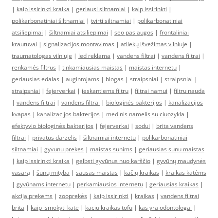
|
kaip issirinkti kraika
|
geriausi siltnamiai
|
kaip issirinkti
|
polikarbonatiniai šiltnamiai
|
tvirti siltnamiai
|
polikarbonatiniai
atsiliepimai
|
šiltnamiai atsiliepimai
|
seo paslaugos
|
frontaliniai
krautuvai
|
signalizacijos montavimas
|
atliekų išvežimas vilniuje
|
traumatologas vilniuje
|
led reklama
|
vandens filtrai
|
vandens filtrai
|
renkamės filtrus
|
tinkamiausias maistas
|
maistas internetu
|
geriausias ėdalas
|
augintojams
|
blogas
|
straipsniai
|
straipsniai
|
straipsniai
|
fejerverkai
|
ieskantiems filtru
|
filtrai namui
|
filtru nauda
|
vandens filtrai
|
vandens filtrai
|
biologinės bakterijos
|
kanalizacijos
kvapas
|
kanalizacijos bakterijos
|
medinis namelis su ciuozykla
|
efektyvio biologinės bakterijos
|
fejerverkai
|
sodui
|
brita vandens
filtrai
|
privatus darzelis
|
šiltnamiai internetu
|
polikarbonatiniai
siltnamiai
|
gyvunu prekes
|
maistas sunims
|
geriausias sunu maistas
|
kaip issirinkti kraika
|
gelbsti gyvūnus nuo karščio
|
gyvūnų maudynės
vasarą
|
šunų mityba
|
sausas maistas
|
kačių kraikas
|
kraikas katėms
|
gyvūnams internetu
|
perkamiausios internetu
|
geriausias kraikas
|
akcija prekems
|
zooprekės
|
kaip issirinkti
|
kraikas
|
vandens filtrai
brita
|
kaip ismokyti kate
|
kaciu kraikas tofu
|
kas yra odontologai
|