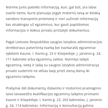
Norime Jums pateikti informaciją, kuri, gal būt, yra labai
svarbi tiems, kurie planuoja įsigyti motorinį laivą ar kitokią
vandens transporto priemonę ir nori sužinoti informaciją
kas atsakingas už egzaminus, kur gauti papildomos
informacijos ir kokius privalu pristatyti dokumentus.
Pagal Lietuvos Respublikos saugios laivybos administracijos
direktoriaus patvirtintą tvarką bei tvarkaraštį egzaminai
vykdomi Kaune, I. Kanto g. 23 ir Klaipėdoje, J. Janonio g. 24,
111 kabinete arba egzaminų salėse. Norintys laikyti
egzaminą, vietą ir laiką su saugios laivybos administracija
privalo suderinti ne vėliau kaip prieš vieną dieną iki
egzamino laikymo.
Prašymai dėl dokumentų išdavimo ir motorinio pramoginio
laivo laivavedžio kvalifikacijos egzaminų laikymo priimami
Kaune ir Klaipėdoje, I. Kanto g. 23, 203 kabinetas, J. Janonio
g. 24, 114 kabinetas. Informaciją ir konsultaciją galima