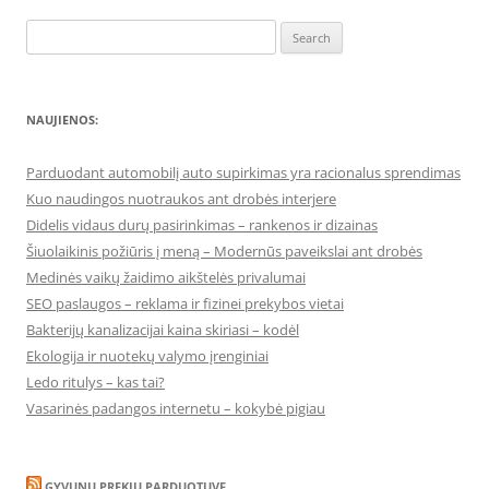
Search
for:
NAUJIENOS:
Parduodant automobilį auto supirkimas yra racionalus sprendimas
Kuo naudingos nuotraukos ant drobės interjere
Didelis vidaus durų pasirinkimas – rankenos ir dizainas
Šiuolaikinis požiūris į meną – Modernūs paveikslai ant drobės
Medinės vaikų žaidimo aikštelės privalumai
SEO paslaugos – reklama ir fizinei prekybos vietai
Bakterijų kanalizacijai kaina skiriasi – kodėl
Ekologija ir nuotekų valymo įrenginiai
Ledo ritulys – kas tai?
Vasarinės padangos internetu – kokybė pigiau
GYVUNU PREKIU PARDUOTUVE