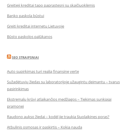
Greitieji kreditai tapo paprastesni su skaičiuoklėmis
Banko paskola būstui
Greiti kreditai internetu Lietuvoje
Būsto paskolos palūkanos
SEO STRAIPSNIAI
Auto supirkimas turi realią finansinę vertę
Sužadėtuvių žiedas su laboratorijoje užaugintu deimantu – tvarus
pasirinkimas
Ekstremalų krūvį atlaikančios medžiagos – Tiekimas sunkiajai
pramonei
Raudono aukso žiedai – kodėl jie traukia šiuolaikines poras?
Atbulinis osmosas ir paskirtis – Kokia nauda