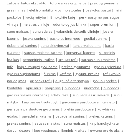
zalios arbatos ekstraktu
|
tofu kraikas originalus
|
prekiu gyvunams
grazinimas
|
elektromobiliu ikrovimo stoteles
|
paskolos bustui
|
mini
paskolos
|
kačių mityba
|
išmokykite katę
|
perkraustymo paslaugos
vilniuje
|
meistras vilniuje
|
odontologijos klinika
|
super premium
|
sunu maistas
|
sunu edalas
|
valandinis darzelis vilniuje
|
josera
katems
|
josera sunims
|
paskolos internetu
|
guoliai sunims
|
dubeneliai sunims
|
sunu dziovintuvai
|
konservai sunims
|
kaciu
tualetas
|
sausas maistas katems
|
konservai katems
|
silikoninis
kraikas
|
bentonitinis kraikas
|
kraikas tofu
|
sausas sunu maistas
|
info
|
kaip sutaupyti gyvunams
|
prekes gyvunams
|
gyvunu prieziura
|
gyvunu augintojams
|
šunims
|
katėms
|
gyvunu prekes
|
tofu kraiko
naudojimas
|
ar patiks tofu
|
augalinė alternatyva
|
gyvunu prekes
|
kontaktai
|
apie mus
|
naujienos
|
nuorodos
|
nuorodos
|
nuorodos
|
gyvunu prekes internetu
|
edalo itaka
|
sunu edalas ir isvaizda
|
sunu
mityba
|
kaip perkant sutaupyti
|
gyvunams parduotuve internetu
|
geriausia parduotuve gyvunams
|
prekiu parduotuve
|
kokybiskas
edalas
|
pavadeliai katems
|
pavadeliai sunims
|
prekes katems
|
prekes sunims
|
sausas maistas
|
sunu maistas
|
kaip ismokyti kate
daryti i dezute
|
kuo ypatingas silikoninis kraikas
|
gyvunu prekiu akcija