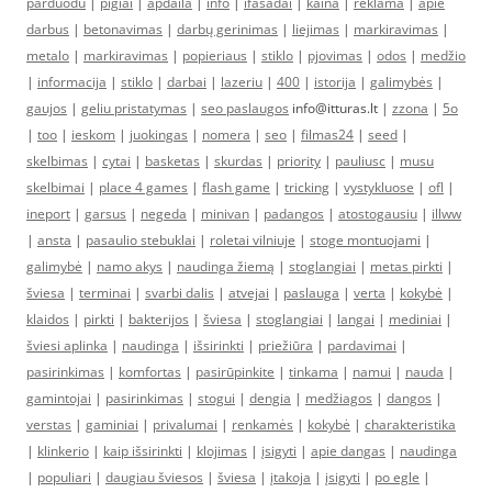
parduodu
|
pigiai
|
apdaila
|
info
|
ifasadai
|
kaina
|
reklama
|
apie
darbus
|
betonavimas
|
darbų gerinimas
|
liejimas
|
markiravimas
|
metalo
|
markiravimas
|
popieriaus
|
stiklo
|
pjovimas
|
odos
|
medžio
|
informacija
|
stiklo
|
darbai
|
lazeriu
|
400
|
istorija
|
galimybės
|
gaujos
|
geliu pristatymas
|
seo paslaugos
info@itturas.lt |
zzona
|
5o
|
too
|
ieskom
|
juokingas
|
nomera
|
seo
|
filmas24
|
seed
|
skelbimas
|
cytai
|
basketas
|
skurdas
|
priority
|
pauliusc
|
musu
skelbimai
|
place 4 games
|
flash game
|
tricking
|
vystykluose
|
ofl
|
ineport
|
garsus
|
negeda
|
minivan
|
padangos
|
atostogausiu
|
illww
|
ansta
|
pasaulio stebuklai
|
roletai vilniuje
|
stoge montuojami
|
galimybė
|
namo akys
|
naudinga žiemą
|
stoglangiai
|
metas pirkti
|
šviesa
|
terminai
|
svarbi dalis
|
atvejai
|
paslauga
|
verta
|
kokybė
|
klaidos
|
pirkti
|
bakterijos
|
šviesa
|
stoglangiai
|
langai
|
mediniai
|
šviesi aplinka
|
naudinga
|
išsirinkti
|
priežiūra
|
pardavimai
|
pasirinkimas
|
komfortas
|
pasirūpinkite
|
tinkama
|
namui
|
nauda
|
gamintojai
|
pasirinkimas
|
stogui
|
dengia
|
medžiagos
|
dangos
|
verstas
|
gaminiai
|
privalumai
|
renkamės
|
kokybė
|
charakteristika
|
klinkerio
|
kaip išsirinkti
|
klojimas
|
įsigyti
|
apie dangas
|
naudinga
|
populiari
|
daugiau šviesos
|
šviesa
|
įtakoja
|
įsigyti
|
po egle
|