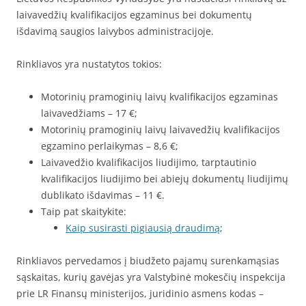
laivavedžių kvalifikacijos egzaminus bei dokumentų
išdavimą saugios laivybos administracijoje.
Rinkliavos yra nustatytos tokios:
Motorinių pramoginių laivų kvalifikacijos egzaminas
laivavedžiams – 17 €;
Motorinių pramoginių laivų laivavedžių kvalifikacijos
egzamino perlaikymas – 8,6 €;
Laivavedžio kvalifikacijos liudijimo, tarptautinio
kvalifikacijos liudijimo bei abiejų dokumentų liudijimų
dublikato išdavimas – 11 €.
Taip pat skaitykite:
Kaip susirasti pigiausią draudimą
;
Rinkliavos pervedamos į biudžeto pajamų surenkamąsias
sąskaitas, kurių gavėjas yra Valstybinė mokesčių inspekcija
prie LR Finansų ministerijos, juridinio asmens kodas –