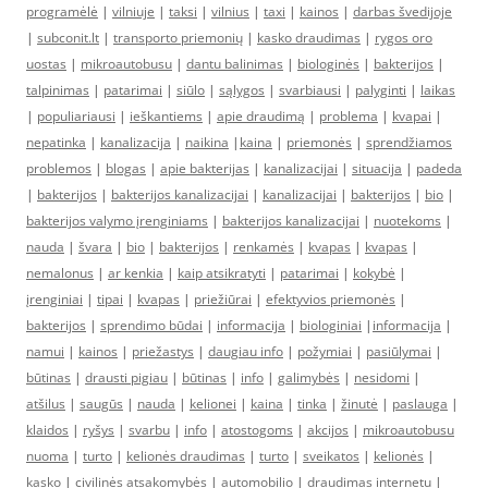
programėlė
|
vilniuje
|
taksi
|
vilnius
|
taxi
|
kainos
|
darbas švedijoje
|
subconit.lt
|
transporto priemonių
|
kasko draudimas
|
rygos oro
uostas
|
mikroautobusu
|
dantu balinimas
|
biologinės
|
bakterijos
|
talpinimas
|
patarimai
|
siūlo
|
sąlygos
|
svarbiausi
|
palyginti
|
laikas
|
populiariausi
|
ieškantiems
|
apie draudimą
|
problema
|
kvapai
|
nepatinka
|
kanalizacija
|
naikina
|
kaina
|
priemonės
|
sprendžiamos
problemos
|
blogas
|
apie bakterijas
|
kanalizacijai
|
situacija
|
padeda
|
bakterijos
|
bakterijos kanalizacijai
|
kanalizacijai
|
bakterijos
|
bio
|
bakterijos valymo įrenginiams
|
bakterijos kanalizacijai
|
nuotekoms
|
nauda
|
švara
|
bio
|
bakterijos
|
renkamės
|
kvapas
|
kvapas
|
nemalonus
|
ar kenkia
|
kaip atsikratyti
|
patarimai
|
kokybė
|
įrenginiai
|
tipai
|
kvapas
|
priežiūrai
|
efektyvios priemonės
|
bakterijos
|
sprendimo būdai
|
informacija
|
biologiniai
|
informacija
|
namui
|
kainos
|
priežastys
|
daugiau info
|
požymiai
|
pasiūlymai
|
būtinas
|
drausti pigiau
|
būtinas
|
info
|
galimybės
|
nesidomi
|
atšilus
|
saugūs
|
nauda
|
kelionei
|
kaina
|
tinka
|
žinutė
|
paslauga
|
klaidos
|
ryšys
|
svarbu
|
info
|
atostogoms
|
akcijos
|
mikroautobusu
nuoma
|
turto
|
kelionės draudimas
|
turto
|
sveikatos
|
kelionės
|
kasko
|
civilinės atsakomybės
|
automobilio
|
draudimas internetu
|