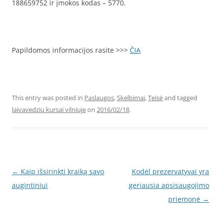
188659752 ir įmokos kodas – 5770.
Papildomos informacijos rasite >>>
ČIA
This entry was posted in
Paslaugos
,
Skelbimai
,
Teisė
and tagged
laivavedziu kursai vilniuje
on
2016/02/18
.
Post
←
Kaip išsirinkti kraiką savo
Kodėl prezervatyvai yra
navigation
augintiniui
geriausia apsisaugojimo
priemonė
→