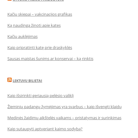
Kačių skiepai – vakcinacijos grafikas
Ką naudinga žinoti apie kates
Kačių auklėjimas
Kaip pripratinti katę prie draskyklės
Sausas maistas šunims ar konservai – ką rinktis
LEKTUVU BILIETAI
Kaip išsirinkti geriausią pelėsio valiklį
Žieminių padangų žymėjimas yra svarbus – kaip išvengti klaidų
Medinės žaidimų aikštelės vaikams – pristatymas ir surinkimas
Kaip sutaupyti aptveriant kaimo sodybą?