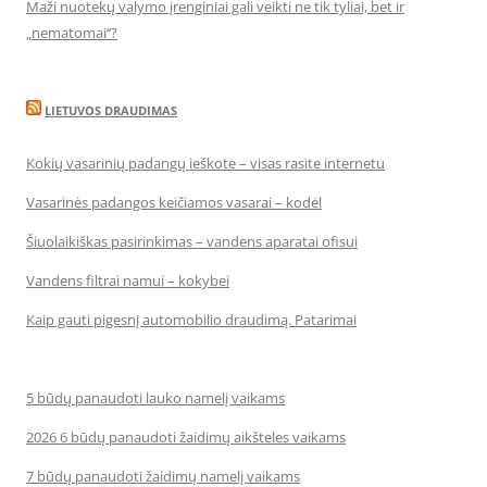
Maži nuotekų valymo įrenginiai gali veikti ne tik tyliai, bet ir
„nematomai‘‘?
LIETUVOS DRAUDIMAS
Kokių vasarinių padangų ieškote – visas rasite internetu
Vasarinės padangos keičiamos vasarai – kodėl
Šiuolaikiškas pasirinkimas – vandens aparatai ofisui
Vandens filtrai namui – kokybei
Kaip gauti pigesnį automobilio draudimą. Patarimai
5 būdų panaudoti lauko namelį vaikams
2026 6 būdų panaudoti žaidimų aikšteles vaikams
7 būdų panaudoti žaidimų namelį vaikams