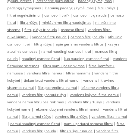
gyvunu prekes
|
internetine parduotuve
|
padangų žymėjimas
|
padangų žymėjimas
|
žieminių padangų žymėjimas
|
filtrų rūšys
|
filtrai nugeležinimui
|
osmoso filtrai> |
osmoso filtrų nauda
|
osmoso
filtrai
|
filtrų rūšys
|
minkštinimo filtrų naudojimas
|
minkštinimo
sistema
|
filtrų rūšys ir nauda
|
osmoso filtrai
|
vandens filtrai
nukalkinimui
|
vandens filtrų nauda
|
osmoso filtrų nauda
|
atbulinio
osmoso filtrai
|
filtrų rūšys
|
apie geriamo vandens filtrus
|
kas yra
atbulinis osmosas
|
namui naudingi osmoso filtrai
|
osmoso filtrų
nauda
|
naudingi osmoso filtrai
|
kuo naudingi osmoso filtrai
|
vandens
filtravimo sistemos
|
filtrų namui pasirinkimas
|
filtrai komfortui
namuose
|
vandens filtrai namui
|
filtrai namams
|
vandens filtrai
kokybei
|
tinkamiausi vandens filtrai namui
|
vandens filtravimo
sistemos namui
|
filtrų sprendimai namui
|
ieškome vandens filtrų
namui
|
vandens filtrų namui rūšys
|
vandens kokybei filtrai namui
|
vandens namui filtrų pasirinkimas
|
vandens filtrų rtūšys
|
vandens
kokybei name
|
rekomenduojami vandens filtrai namui
|
vandens filtrai
namui
|
filtrų namui rūšys
|
vandens filtrų rūšys
|
vandens filtrai namui
|
namui naudingi osmoso filtrai
|
namui geriausi osmoso filtrai
|
filtrai
namui
|
vandens filtrų nauda
|
filtrų rūšys ir nauda
|
vandens filtrų