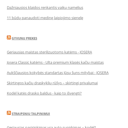
Dažniausios klaidos renkantis vaikų namelius
11 būdų panaudoti medinę laipiojimo sienelę
GYVUNU PREKES
Geriausias maistas sterilizuotoms katėms - JOSERA
Josera Classic katėms - Ulta premium klasės kačių maistas
Aukščiausios kokybės standartas Jūsų šuns mitybai - JOSERA
Skirtingos kačių draskyklių rūšys – skirtingi privalumai
Kodėl katės drasko baldus - kaip to išvengti?
STRAIPSNIU TALPINIMUI
Geriausias pasirinkimas yra auto supirkimas – kodėl?