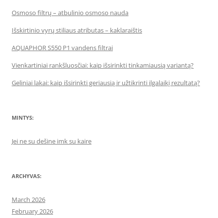
Osmoso filtrų – atbulinio osmoso nauda
Išskirtinio vyrų stiliaus atributas – kaklaraištis
AQUAPHOR S550 P1 vandens filtrai
Vienkartiniai rankšluosčiai: kaip išsirinkti tinkamiausią variantą?
Geliniai lakai: kaip išsirinkti geriausią ir užtikrinti ilgalaikį rezultatą?
MINTYS:
Jei ne su dešine imk su kaire
ARCHYVAS:
March 2026
February 2026