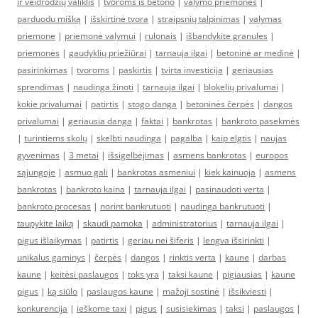
ir veidrodžių valiklis
|
tvoroms iš betono
|
valymo priemonės
|
parduodu mišką
|
išskirtinė tvora
|
straipsnių talpinimas
|
valymas
priemone
|
priemonė valymui
|
rulonais
|
išbandykite granules
|
priemonės
|
gaudyklių priežiūrai
|
tarnauja ilgai
|
betoninė ar medinė
|
pasirinkimas
|
tvoroms
|
paskirtis
|
tvirta investicija
|
geriausias
sprendimas
|
naudinga žinoti
|
tarnauja ilgai
|
blokelių privalumai
|
kokie privalumai
|
patirtis
|
stogo danga
|
betoninės čerpės
|
dangos
privalumai
|
geriausia danga
|
faktai
|
bankrotas
|
bankroto pasekmės
|
turintiems skolų
|
skelbti naudinga
|
pagalba
|
kaip elgtis
|
naujas
gyvenimas
|
3 metai
|
išsigelbėjimas
|
asmens bankrotas
|
europos
sąjungoje
|
asmuo gali
|
bankrotas asmeniui
|
kiek kainuoja
|
asmens
bankrotas
|
bankroto kaina
|
tarnauja ilgai
|
pasinaudoti verta
|
bankroto procesas
|
norint bankrutuoti
|
naudinga bankrutuoti
|
taupykite laiką
|
skaudi pamoka
|
administratorius
|
tarnauja ilgai
|
pigus išlaikymas
|
patirtis
|
geriau nei šiferis
|
lengva išsirinkti
|
unikalus gaminys
|
čerpės
|
dangos
|
rinktis verta
|
kaune
|
darbas
kaune
|
keitėsi paslaugos
|
toks yra
|
taksi kaune
|
pigiausias
|
kaune
pigus
|
ką siūlo
|
paslaugos kaune
|
mažoji sostinė
|
išsikviesti
|
konkurencija
|
ieškome taxi
|
pigus
|
susisiekimas
|
taksi
|
paslaugos
|