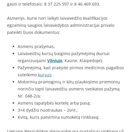
gauti ir telefonais: 8 37 225 597 ir 8 46 469 693.
Asmenys, kurie nori laikyti laivavedžio kvalifikacijos
egzaminą saugios laivavedybos administracijai privalo
pateikti šiuos dokumentus:
Asmens prašymas;
Laivavedžių kursų baigimo pažymėjimą (kursai
organizuojami
Vilniuje
, Kaune, Klaipėdoje);
Pažymėjimą, kad praėjote pirmos medicinos pagalbos
suteikimo
kursus
;
Motorinių pramoginių ir kitų plaukiojimo priemonių
norinčio tapti laivavedžiu asmens sveikatos pažymą
Nr. 048-2/a;
Asmens tapatybės kortelę arba pasą;
3×4 dydžio nuotraukas – 2vnt.;
Kvitą, kuris patvirtina sumokėtą rinkliavą;
Lietuvos Respublikos Vyriausybė yra nustačiusi rinkliavą už