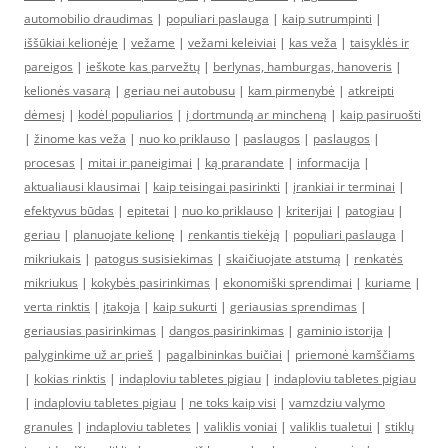
automobilio draudimas
|
populiari paslauga
|
kaip sutrumpinti
|
iššūkiai kelionėje
|
vežame
|
vežami keleiviai
|
kas veža
|
taisyklės ir
pareigos
|
ieškote kas parvežtų
|
berlynas, hamburgas, hanoveris
|
kelionės vasarą
|
geriau nei autobusu
|
kam pirmenybė
|
atkreipti
dėmesį
|
kodėl populiarios
|
į dortmundą ar mincheną
|
kaip pasiruošti
|
žinome kas veža
|
nuo ko priklauso
|
paslaugos
|
paslaugos
|
procesas
|
mitai ir paneigimai
|
ką prarandate
|
informacija
|
aktualiausi klausimai
|
kaip teisingai pasirinkti
|
įrankiai ir terminai
|
efektyvus būdas
|
epitetai
|
nuo ko priklauso
|
kriterijai
|
patogiau
|
geriau
|
planuojate kelionę
|
renkantis tiekėją
|
populiari paslauga
|
mikriukais
|
patogus susisiekimas
|
skaičiuojate atstumą
|
renkatės
mikriukus
|
kokybės pasirinkimas
|
ekonomiški sprendimai
|
kuriame
|
verta rinktis
|
įtakoja
|
kaip sukurti
|
geriausias sprendimas
|
geriausias pasirinkimas
|
dangos pasirinkimas
|
gaminio istorija
|
palyginkime už ar prieš
|
pagalbininkas buičiai
|
priemonė kamščiams
|
kokias rinktis
|
indaploviu tabletes pigiau
|
indaploviu tabletes pigiau
|
indaploviu tabletes pigiau
|
ne toks kaip visi
|
vamzdziu valymo
granules
|
indaploviu tabletes
|
valiklis voniai
|
valiklis tualetui
|
stiklų