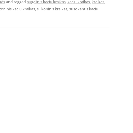
kės
and tagged
augalinis kaciu kraikas
,
kaciu kraikas
,
kraikas
,
ikoninis kaciu kraikas
,
silikoninis kraikas
,
susokantis kaciu