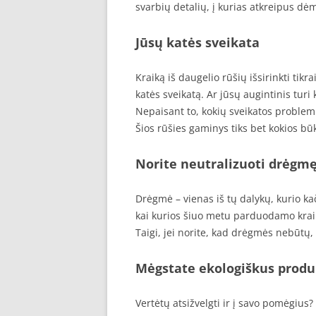
svarbių detalių, į kurias atkreipus dėme
Jūsų katės sveikata
Kraiką iš daugelio rūšių išsirinkti tikr
katės sveikatą. Ar jūsų augintinis tur
Nepaisant to, kokių sveikatos problemų 
Šios rūšies gaminys tiks bet kokios būk
Norite neutralizuoti drėgm
Drėgmė – vienas iš tų dalykų, kurio ka
kai kurios šiuo metu parduodamo kraik
Taigi, jei norite, kad drėgmės nebūtų, v
Mėgstate ekologiškus produ
Vertėtų atsižvelgti ir į savo pomėgius?