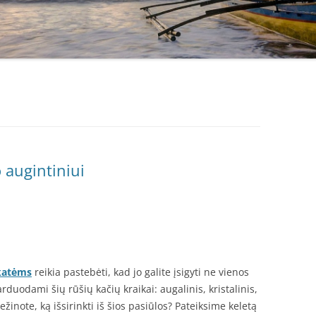
o augintiniui
katėms
reikia pastebėti, kad jo galite įsigyti ne vienos
duodami šių rūšių kačių kraikai: augalinis, kristalinis,
ežinote, ką išsirinkti iš šios pasiūlos? Pateiksime keletą