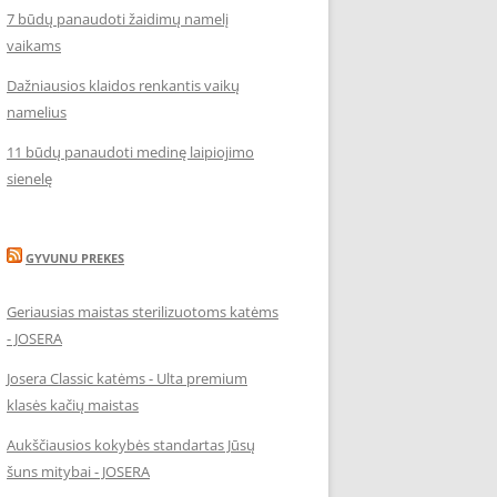
7 būdų panaudoti žaidimų namelį
vaikams
Dažniausios klaidos renkantis vaikų
namelius
11 būdų panaudoti medinę laipiojimo
sienelę
GYVUNU PREKES
Geriausias maistas sterilizuotoms katėms
- JOSERA
Josera Classic katėms - Ulta premium
klasės kačių maistas
Aukščiausios kokybės standartas Jūsų
šuns mitybai - JOSERA