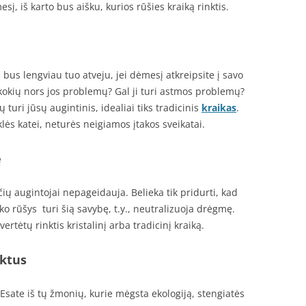
sį, iš karto bus aišku, kurios rūšies kraiką rinktis.
ai bus lengviau tuo atveju, jei dėmesį atkreipsite į savo
i kokių nors jos problemų? Gal ji turi astmos problemų?
turi jūsų augintinis, idealiai tiks tradicinis
kraikas
.
lės katei, neturės neigiamos įtakos sveikatai.
ę
čių augintojai nepageidauja. Belieka tik pridurti, kad
o rūšys turi šią savybę, t.y., neutralizuoja drėgmę.
ertėtų rinktis kristalinį arba tradicinį kraiką.
ktus
 Esate iš tų žmonių, kurie mėgsta ekologiją, stengiatės