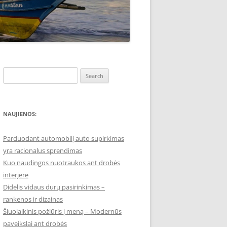
Search
for:
NAUJIENOS:
Parduodant automobilį auto supirkimas
yra racionalus sprendimas
Kuo naudingos nuotraukos ant drobės
interjere
Didelis vidaus durų pasirinkimas –
rankenos ir dizainas
Šiuolaikinis požiūris į meną – Modernūs
paveikslai ant drobės