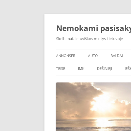
Skip
to
content
Nemokami pasisak
Skelbimai, lietuviškos mintys Lietuvoje
ANNONSER
AUTO
BALDAI
TEISĖ
IMK
DEŠINIEJI
IE