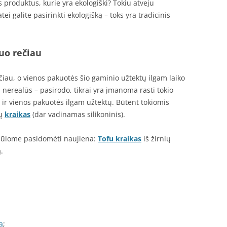
s produktus, kurie yra ekologiški? Tokiu atveju
tei galite pasirinkti ekologišką – toks yra tradicinis
uo rečiau
ečiau, o vienos pakuotės šio gaminio užtektų ilgam laiko
a nerealūs – pasirodo, tikrai yra įmanoma rasti tokio
ų, ir vienos pakuotės ilgam užtektų. Būtent tokiomis
ių
kraikas
(dar vadinamas silikoninis).
 siūlome pasidomėti naujiena:
Tofu kraikas
iš žirnių
.
ą
;