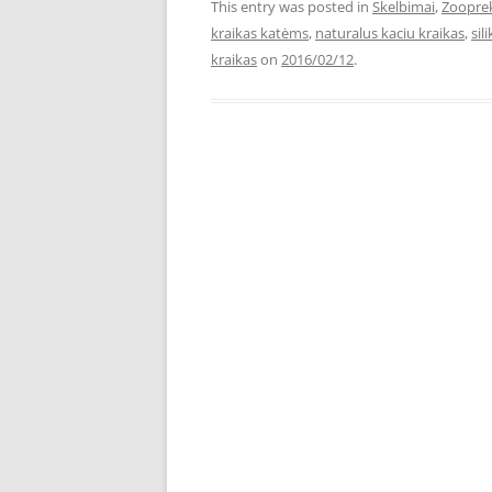
This entry was posted in
Skelbimai
,
Zoopre
kraikas katėms
,
naturalus kaciu kraikas
,
sil
kraikas
on
2016/02/12
.