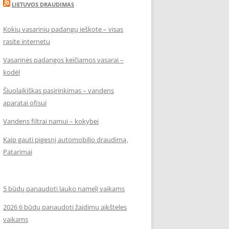
LIETUVOS DRAUDIMAS
Kokių vasarinių padangų ieškote – visas
rasite internetu
Vasarinės padangos keičiamos vasarai –
kodėl
Šiuolaikiškas pasirinkimas – vandens
aparatai ofisui
Vandens filtrai namui – kokybei
Kaip gauti pigesnį automobilio draudimą.
Patarimai
5 būdų panaudoti lauko namelį vaikams
2026 6 būdų panaudoti žaidimų aikšteles
vaikams