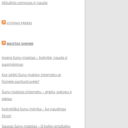
Atbulinis osmosas ir nauda
GYVUNU PREKES
MAISTAS SUNIMS
Josera šunų maistas – kokybė, nauda ir
pasirinkimas
Kur pirkti šunų maistą: internetu ar
fizinėje parduotuvėje?
Šunų maistas internetu – greita, patogu ir
pigiau
Kokybiška šunų mityba – ką naudinga
žinoti
Sausas šunų maistas – iš kokių produktų