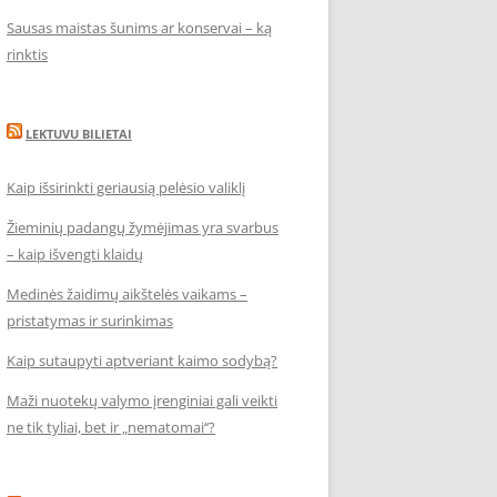
Sausas maistas šunims ar konservai – ką
rinktis
LEKTUVU BILIETAI
Kaip išsirinkti geriausią pelėsio valiklį
Žieminių padangų žymėjimas yra svarbus
– kaip išvengti klaidų
Medinės žaidimų aikštelės vaikams –
pristatymas ir surinkimas
Kaip sutaupyti aptveriant kaimo sodybą?
Maži nuotekų valymo įrenginiai gali veikti
ne tik tyliai, bet ir „nematomai‘‘?