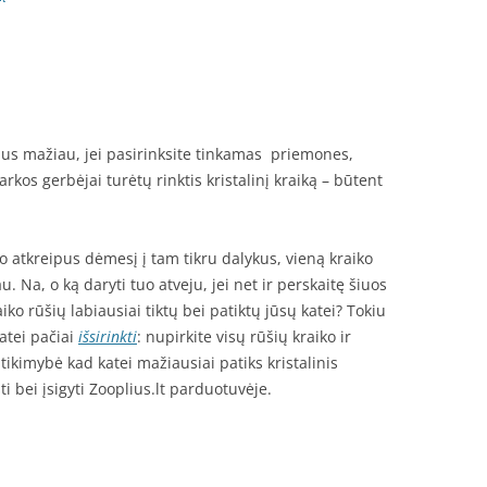
 bus mažiau, jei pasirinksite tinkamas priemones,
varkos gerbėjai turėtų rinktis kristalinį kraiką – būtent
 o atkreipus dėmesį į tam tikru dalykus, vieną kraiko
au. Na, o ką daryti tuo atveju, jei net ir perskaitę šiuos
aiko rūšių labiausiai tiktų bei patiktų jūsų katei? Tokiu
katei pačiai
išsirinkti
: nupirkite visų rūšių kraiko ir
 tikimybė kad katei mažiausiai patiks kristalinis
i bei įsigyti Zooplius.lt parduotuvėje.