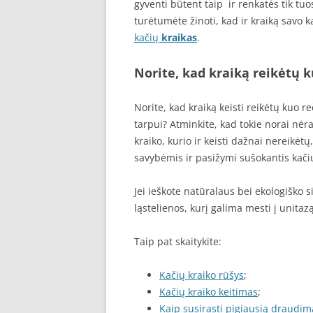
gyventi būtent taip ir renkatės tik tuo
turėtumėte žinoti, kad ir kraiką savo ka
kačių
kraikas
.
Norite, kad kraiką reikėtų k
Norite, kad kraiką keisti reikėtų kuo r
tarpui? Atminkite, kad tokie norai nėr
kraiko, kurio ir keisti dažnai nereikėt
savybėmis ir pasižymi sušokantis kač
Jei ieškote natūralaus bei ekologiško
ląstelienos, kurį galima mesti į unitazą
Taip pat skaitykite:
Kačių kraiko rūšys
;
Kačių kraiko keitimas
;
Kaip susirasti pigiausią draudim