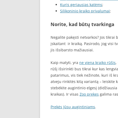
Kuris geriausias katėms
;
Silikoninio kraiko privalumai
;
Norite, kad būtų tvarkinga
Negalite pakęsti netvarkos? Jos tikrai
įskaitant ir kraiką. Pasirodo, jog visi t
jis išsibarsto mažiausiai.
Kaip matyti, yra
ne viena kraiko rūšis
,
rūšį išsirinkti bus tikrai kur kas lengvi
patarimus, vis tiek nežinote, kuri iš kr
atveju rinkitės kitą variantą – leiskite 
stebėkite augintinio elgesį (didžiausia
kraikas). Ir visas
Zoo prekes
galima rast
Prekės Jūsų augintiniams
.