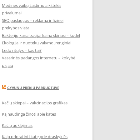
Medinės vaikų žaidimo aikštelės
privalumai
SEO paslaugos – reklama ir fizinei
prekybos vietai
Bakterijų kanalizacijai kaina skiriasi – kodėl
Ekologija ir nuotekų valymo įrenginiai
Ledo ritulys – kas tai?
Vasarinės padangos internetu – kokybė
pigiau
GYVUNU PREKIU PARDUOTUVE
Kačių skiepai – vakcinacijos grafikas
Ką naudinga žinoti apie kates
Kačių auklėjimas
Kaip pripratinti katę prie draskyklės