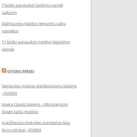
7 būdų panaudoti žaidimų namelį
vaikams
Dažniausios klaidos renkantis vaikų
namelius
11 būdų panaudoti medinę laipiojimo
sienelę
GYVUNU PREKES
Geriausias maistas sterilizuotoms katėms
- JOSERA
Josera Classic katėms - Ulta premium
klasės kačių maistas
Aukščiausios kokybės standartas Jūsų
šuns mitybai - JOSERA