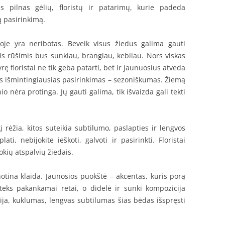
as pilnas gėlių, floristų ir patarimų, kurie padeda
ą pasirinkimą.
koje yra neribotas. Beveik visus žiedus galima gauti
is rūšimis bus sunkiau, brangiau, kebliau. Nors viskas
ę floristai ne tik geba patarti, bet ir jaunuosius atveda
 pats išmintingiausias pasirinkimas – sezoniškumas. Žiemą
o nėra protinga. Jų gauti galima, tik išvaizda gali tekti
kį rėžia, kitos suteikia subtilumo, paslapties ir lengvos
ti, nebijokite ieškoti, galvoti ir pasirinkti. Floristai
okių atspalvių žiedais.
tina klaida. Jaunosios puokštė – akcentas, kuris porą
i teks pakankamai retai, o didelė ir sunki kompozicija
ja, kuklumas, lengvas subtilumas šias bėdas išspręsti