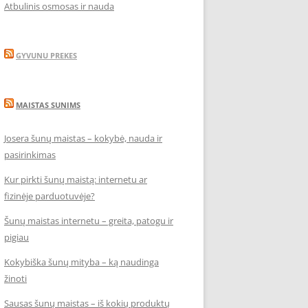
Atbulinis osmosas ir nauda
GYVUNU PREKES
MAISTAS SUNIMS
Josera šunų maistas – kokybė, nauda ir
pasirinkimas
Kur pirkti šunų maistą: internetu ar
fizinėje parduotuvėje?
Šunų maistas internetu – greita, patogu ir
pigiau
Kokybiška šunų mityba – ką naudinga
žinoti
Sausas šunų maistas – iš kokių produktų