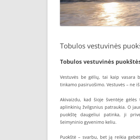
Tobulos vestuvinės puokš
Tobulos vestuvinės puokštės
Vestuvės be gėlių, tai kaip vasara 
tinkamo pasiruošimo. Vestuvės – ne iš
Akivaizdu, kad šioje šventėje gėlės 
aplinkinių žvilgsnius patraukia. O jau
puokštę daugeliui patinka, ji priv
šeimyninio gyvenimo keliu.
Puokštė – svarbu, bet ją reikia gebėti