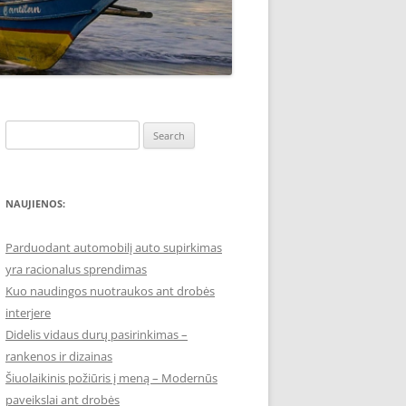
Search
for:
NAUJIENOS:
Parduodant automobilį auto supirkimas
yra racionalus sprendimas
Kuo naudingos nuotraukos ant drobės
interjere
Didelis vidaus durų pasirinkimas –
rankenos ir dizainas
Šiuolaikinis požiūris į meną – Modernūs
paveikslai ant drobės