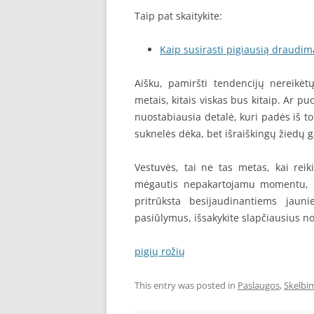
Taip pat skaitykite:
Kaip susirasti pigiausią draudim
Aišku, pamiršti tendencijų nereikėt
metais, kitais viskas bus kitaip. Ar p
nuostabiausia detalė, kuri padės iš to
suknelės dėka, bet išraiškingų žiedų g
Vestuvės, tai ne tas metas, kai rei
mėgautis nepakartojamu momentu, o
pritrūksta besijaudinantiems jaunie
pasiūlymus, išsakykite slapčiausius noru
pigių rožių
This entry was posted in
Paslaugos
,
Skelbi