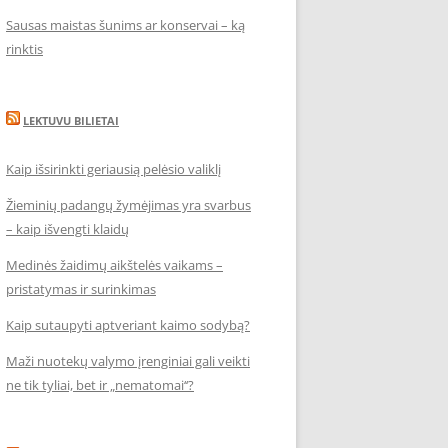
Sausas maistas šunims ar konservai – ką
rinktis
LEKTUVU BILIETAI
Kaip išsirinkti geriausią pelėsio valiklį
Žieminių padangų žymėjimas yra svarbus
– kaip išvengti klaidų
Medinės žaidimų aikštelės vaikams –
pristatymas ir surinkimas
Kaip sutaupyti aptveriant kaimo sodybą?
Maži nuotekų valymo įrenginiai gali veikti
ne tik tyliai, bet ir „nematomai‘‘?