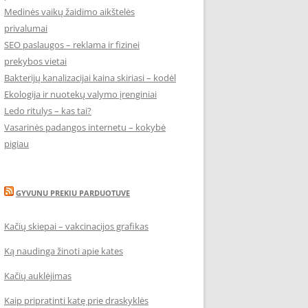
Medinės vaikų žaidimo aikštelės
privalumai
SEO paslaugos – reklama ir fizinei
prekybos vietai
Bakterijų kanalizacijai kaina skiriasi – kodėl
Ekologija ir nuotekų valymo įrenginiai
Ledo ritulys – kas tai?
Vasarinės padangos internetu – kokybė
pigiau
GYVUNU PREKIU PARDUOTUVE
Kačių skiepai – vakcinacijos grafikas
Ką naudinga žinoti apie kates
Kačių auklėjimas
Kaip pripratinti katę prie draskyklės