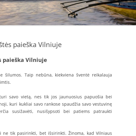
tės paieška Vilniuje
 paieška Vilniuje
be šilumos. Taip nebūna, kiekviena šventė reikalauja
imtis.
turi savo vietą, nes tik jos jaunuosius papuošia bei
noji, kuri kukliai savo rankose spaudžia savo vestuvinę
erčia susižavėti, nusišypsoti bei patiems patraukti
 ne tik pasirinkti, bet išsirinkti. Žinoma, kad Vilniaus