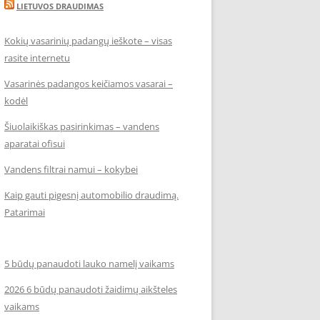
LIETUVOS DRAUDIMAS
Kokių vasarinių padangų ieškote – visas
rasite internetu
Vasarinės padangos keičiamos vasarai –
kodėl
Šiuolaikiškas pasirinkimas – vandens
aparatai ofisui
Vandens filtrai namui – kokybei
Kaip gauti pigesnį automobilio draudimą.
Patarimai
5 būdų panaudoti lauko namelį vaikams
2026 6 būdų panaudoti žaidimų aikšteles
vaikams