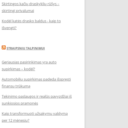
Skirtingos kačių draskyklių rūšys –
skirtingi privalumai
Kodėl katės drasko baldus - kaip to
išvengti?
STRAIPSNIU TALPINIMUI
Geriausias pasirinkimas yra auto
supirkimas – kodėl?
Automobilių supirkimas padeda išspręsti
finansų trūkumą
Tekinimo paslaugos ir realūs pavyzdžiai iš
sunkiosios pramonės
Kaip transformuoti užsakymų valdymą
per 12 mėnesių?