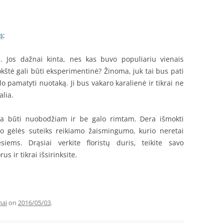
ą
;
ų. Jos dažnai kinta, nes kas buvo populiariu vienais
uokštė gali būti eksperimentinė? Žinoma, juk tai bus pati
lo pamatyti nuotaką. Ji bus vakaro karalienė ir tikrai ne
alia.
kia būti nuobodžiam ir be galo rimtam. Dera išmokti
 gėlės suteiks reikiamo žaismingumo, kurio neretai
siems. Drąsiai verkite floristų duris, teikite savo
s ir tikrai išsirinksite.
mai
on
2016/05/03
.