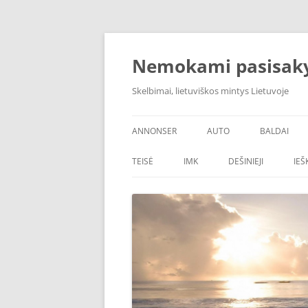
Skip
to
content
Nemokami pasisak
Skelbimai, lietuviškos mintys Lietuvoje
ANNONSER
AUTO
BALDAI
TEISĖ
IMK
DEŠINIEJI
IE