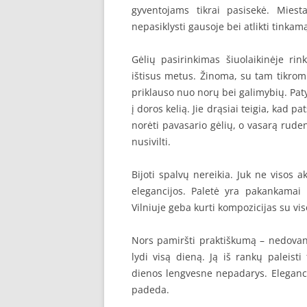
gyventojams tikrai pasisekė. Miest
nepasiklysti gausoje bei atlikti tinkam
Gėlių pasirinkimas šiuolaikinėje rin
ištisus metus. Žinoma, su tam tikrom
priklauso nuo norų bei galimybių. Patyr
į doros kelią. Jie drąsiai teigia, kad
norėti pavasario gėlių, o vasarą rudeni
nusivilti.
Bijoti spalvų nereikia. Juk ne visos a
elegancijos. Paletė yra pakankamai pla
Vilniuje geba kurti kompozicijas su vis
Nors pamiršti praktiškumą – nedovano
lydi visą dieną. Ją iš rankų paleist
dienos lengvesne nepadarys. Eleganci
padeda.