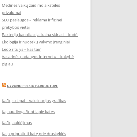
Medinės vaikų žaidimo aikštelės
privalumai
SEO paslaugos – reklama ir fizinei
prekybos vietai
Bakterijų kanalizacijai kaina skiriasi – kodėl
Ekologija ir nuotekų valymo įrenginiai
Ledo ritulys – kas tai?
Vasarinės padangos internetu – kokybė
pigiau
GYVUNU PREKIU PARDUOTUVE
Kačių skiepai – vakcinacijos grafikas
Ką naudinga žinoti apie kates
Kačių auklėjimas
Kaip pripratinti katę prie draskyklės