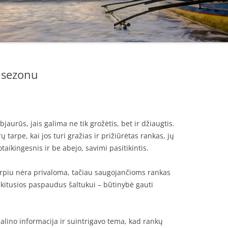
 sezonu
aurūs, jais galima ne tik grožėtis, bet ir džiaugtis.
tarpe, kai jos turi gražias ir prižiūrėtas rankas, jų
aikingesnis ir be abejo, savimi pasitikintis.
tarpiu nėra privaloma, tačiau saugojančioms rankas
pakitusios paspaudus šaltukui – būtinybė gauti
lino informacija ir suintrigavo tema, kad rankų