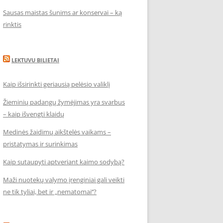
Sausas maistas šunims ar konservai – ką
rinktis
LEKTUVU BILIETAI
Kaip išsirinkti geriausią pelėsio valiklį
Žieminių padangų žymėjimas yra svarbus
– kaip išvengti klaidų
Medinės žaidimų aikštelės vaikams –
pristatymas ir surinkimas
Kaip sutaupyti aptveriant kaimo sodybą?
Maži nuotekų valymo įrenginiai gali veikti
ne tik tyliai, bet ir „nematomai‘‘?