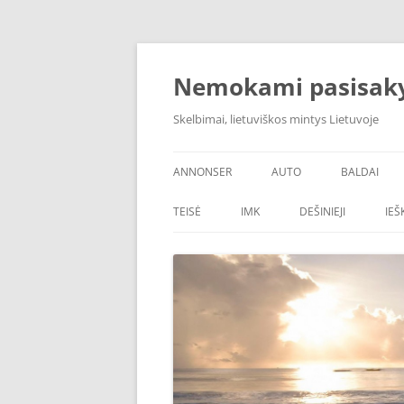
Skip
to
content
Nemokami pasisak
Skelbimai, lietuviškos mintys Lietuvoje
ANNONSER
AUTO
BALDAI
TEISĖ
IMK
DEŠINIEJI
IE