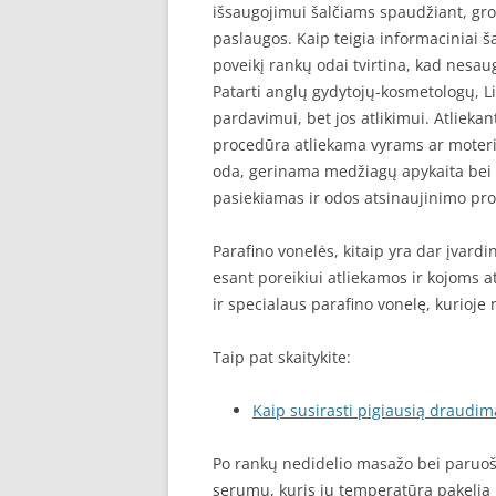
išsaugojimui šalčiams spaudžiant, gro
paslaugos. Kaip teigia informaciniai ša
poveikį rankų odai tvirtina, kad nesauga
Patarti anglų gydytojų-kosmetologų, Li
pardavimui, bet jos atlikimui. Atlieka
procedūra atliekama vyrams ar moter
oda, gerinama medžiagų apykaita bei k
pasiekiamas ir odos atsinaujinimo pro
Parafino vonelės, kitaip yra dar įvard
esant poreikiui atliekamos ir kojoms 
ir specialaus parafino vonelę, kurioj
Taip pat skaitykite:
Kaip susirasti pigiausią draudim
Po rankų nedidelio masažo bei paruo
serumu, kuris jų temperatūrą pakelia 