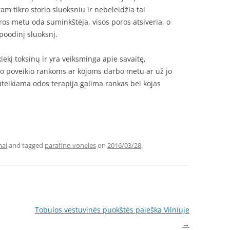
am tikro storio sluoksniu ir nebeleidžia tai
ros metu oda suminkštėja, visos poros atsiveria, o
poodinį sluoksnį.
iekį toksinų ir yra veiksminga apie savaitę,
io poveikio rankoms ar kojoms darbo metu ar už jo
suteikiama odos terapija galima rankas bei kojas
mai
and tagged
parafino voneles
on
2016/03/28
.
Tobulos vestuvinės puokštės paieška Vilniuje
→