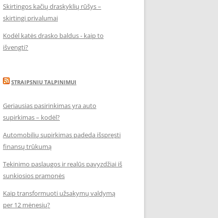
Skirtingos kačių draskyklių rūšys –
skirtingi privalumai
Kodėl katės drasko baldus - kaip to
išvengti?
STRAIPSNIU TALPINIMUI
Geriausias pasirinkimas yra auto
supirkimas – kodėl?
Automobilių supirkimas padeda išspręsti
finansų trūkumą
Tekinimo paslaugos ir realūs pavyzdžiai iš
sunkiosios pramonės
Kaip transformuoti užsakymų valdymą
per 12 mėnesių?