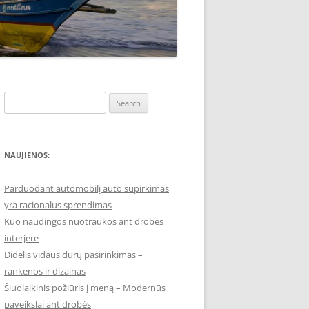
Search
for:
NAUJIENOS:
Parduodant automobilį auto supirkimas
yra racionalus sprendimas
Kuo naudingos nuotraukos ant drobės
interjere
Didelis vidaus durų pasirinkimas –
rankenos ir dizainas
Šiuolaikinis požiūris į meną – Modernūs
paveikslai ant drobės