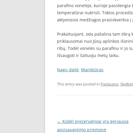
parafino vonelėje, kurioje pasidengia t
temperatūrai nukristi. Tokios procedū
aktyviosios medžiagos prasiskverbia į 
Prakaituojant, oda pašalina tam tikrą k
priklausomai nuo Jūsų aplinkos išorin
ribų. Todėl vonelės su parafinu ir jo 
išsaugoti ir šaltuoju metų laiku.
Nagų dailė
.
Manikiūras
.
This entry was posted in
Paslaugos
,
Skelbi
Post
←
Kodėl prezervatyvai yra geriausia
navigation
apsisaugojimo priemonė