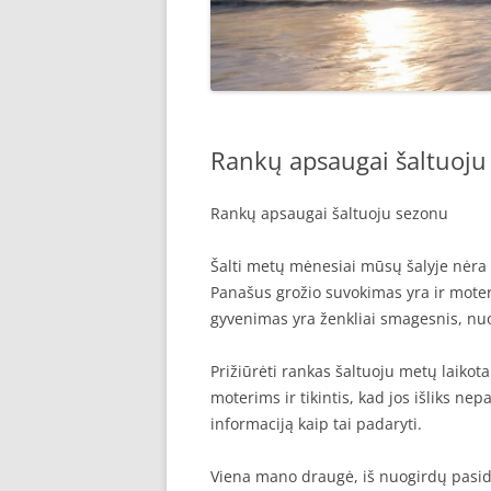
Rankų apsaugai šaltuoju
Rankų apsaugai šaltuoju sezonu
Šalti metų mėnesiai mūsų šalyje nėra bj
Panašus grožio suvokimas yra ir moterų 
gyvenimas yra ženkliai smagesnis, nuot
Prižiūrėti rankas šaltuoju metų laiko
moterims ir tikintis, kad jos išliks ne
informaciją kaip tai padaryti.
Viena mano draugė, iš nuogirdų pasida