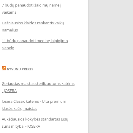
7 būdų panaudoti žaidimų namelį
vaikams
Dažniausios klaidos renkantis vaikų
namelius
11 būdų panaudoti medinę laipiojimo
sienelę
GYVUNU PREKES
Geriausias maistas sterilizuotoms katėms
- JOSERA
Josera Classic katėms - Ulta premium
klasės kačių maistas
Aukščiausios kokybės standartas Jūsų
šuns mitybai - JOSERA