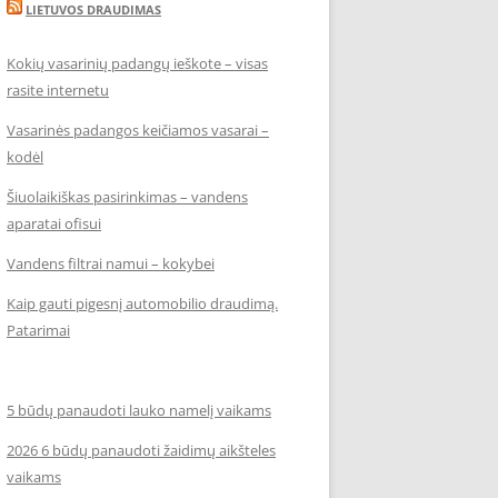
LIETUVOS DRAUDIMAS
Kokių vasarinių padangų ieškote – visas
rasite internetu
Vasarinės padangos keičiamos vasarai –
kodėl
Šiuolaikiškas pasirinkimas – vandens
aparatai ofisui
Vandens filtrai namui – kokybei
Kaip gauti pigesnį automobilio draudimą.
Patarimai
5 būdų panaudoti lauko namelį vaikams
2026 6 būdų panaudoti žaidimų aikšteles
vaikams