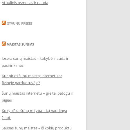
Atbulinis osmosas ir nauda
GYVUNU PREKES
MAISTAS SUNIMS
Josera šunų maistas – kokybė, nauda ir
pasirinkimas
Kur pirkti šunų maistą: internetu ar
fizinėje parduotuvėje?
Šunų maistas internetu – greita, patogu ir
pigiau
Kokybiška šunų mityba – ką naudinga
žinoti
Sausas šunų maistas – iš kokių produktų