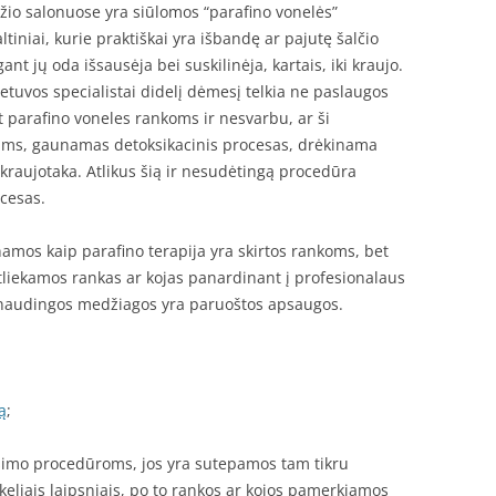
žio salonuose yra siūlomos “parafino vonelės”
ltiniai, kurie praktiškai yra išbandę ar pajutę šalčio
nt jų oda išsausėja bei suskilinėja, kartais, iki kraujo.
etuvos specialistai didelį dėmesį telkia ne paslaugos
nt parafino voneles rankoms ir nesvarbu, ar ši
ims, gaunamas detoksikacinis procesas, drėkinama
raujotaka. Atlikus šią ir nesudėtingą procedūra
cesas.
inamos kaip parafino terapija yra skirtos rankoms, bet
atliekamos rankas ar kojas panardinant į profesionalaus
e naudingos medžiagos yra paruoštos apsaugos.
ą
;
šimo procedūroms, jos yra sutepamos tam tikru
keliais laipsniais, po to rankos ar kojos pamerkiamos