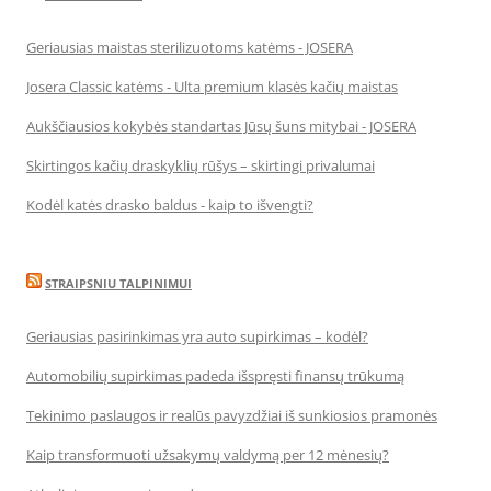
Geriausias maistas sterilizuotoms katėms - JOSERA
Josera Classic katėms - Ulta premium klasės kačių maistas
Aukščiausios kokybės standartas Jūsų šuns mitybai - JOSERA
Skirtingos kačių draskyklių rūšys – skirtingi privalumai
Kodėl katės drasko baldus - kaip to išvengti?
STRAIPSNIU TALPINIMUI
Geriausias pasirinkimas yra auto supirkimas – kodėl?
Automobilių supirkimas padeda išspręsti finansų trūkumą
Tekinimo paslaugos ir realūs pavyzdžiai iš sunkiosios pramonės
Kaip transformuoti užsakymų valdymą per 12 mėnesių?