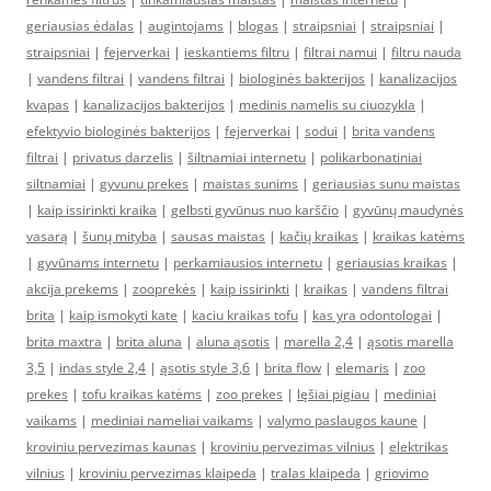
geriausias ėdalas
|
augintojams
|
blogas
|
straipsniai
|
straipsniai
|
straipsniai
|
fejerverkai
|
ieskantiems filtru
|
filtrai namui
|
filtru nauda
|
vandens filtrai
|
vandens filtrai
|
biologinės bakterijos
|
kanalizacijos
kvapas
|
kanalizacijos bakterijos
|
medinis namelis su ciuozykla
|
efektyvio biologinės bakterijos
|
fejerverkai
|
sodui
|
brita vandens
filtrai
|
privatus darzelis
|
šiltnamiai internetu
|
polikarbonatiniai
siltnamiai
|
gyvunu prekes
|
maistas sunims
|
geriausias sunu maistas
|
kaip issirinkti kraika
|
gelbsti gyvūnus nuo karščio
|
gyvūnų maudynės
vasarą
|
šunų mityba
|
sausas maistas
|
kačių kraikas
|
kraikas katėms
|
gyvūnams internetu
|
perkamiausios internetu
|
geriausias kraikas
|
akcija prekems
|
zooprekės
|
kaip issirinkti
|
kraikas
|
vandens filtrai
brita
|
kaip ismokyti kate
|
kaciu kraikas tofu
|
kas yra odontologai
|
brita maxtra
|
brita aluna
|
aluna ąsotis
|
marella 2,4
|
ąsotis marella
3,5
|
indas style 2,4
|
ąsotis style 3,6
|
brita flow
|
elemaris
|
zoo
prekes
|
tofu kraikas katėms
|
zoo prekes
|
lęšiai pigiau
|
mediniai
vaikams
|
mediniai nameliai vaikams
|
valymo paslaugos kaune
|
kroviniu pervezimas kaunas
|
kroviniu pervezimas vilnius
|
elektrikas
vilnius
|
kroviniu pervezimas klaipeda
|
tralas klaipeda
|
griovimo