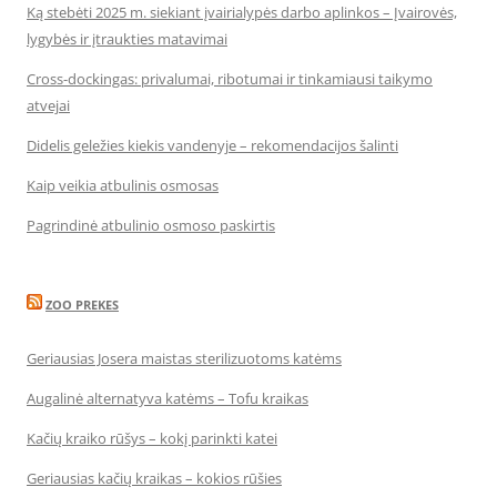
Ką stebėti 2025 m. siekiant įvairialypės darbo aplinkos – Įvairovės,
lygybės ir įtraukties matavimai
Cross-dockingas: privalumai, ribotumai ir tinkamiausi taikymo
atvejai
Didelis geležies kiekis vandenyje – rekomendacijos šalinti
Kaip veikia atbulinis osmosas
Pagrindinė atbulinio osmoso paskirtis
ZOO PREKES
Geriausias Josera maistas sterilizuotoms katėms
Augalinė alternatyva katėms – Tofu kraikas
Kačių kraiko rūšys – kokį parinkti katei
Geriausias kačių kraikas – kokios rūšies