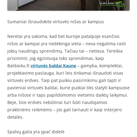
Sumaniai išnaudokite virtuvės nišas ar kampus
Neretai yra sakoma, kad bet kurioje patalpoje esančios
nišos ar kampai yra nedėkinga vieta – neva negalima rasti
jokių naudingų sprendimų. Tačiau tai – netiesa. Tereikia
prisiminti, jog egzistuoja toks sprendimas, kaip
Baldai4u.lt
virtuvės baldai Kaune
– gamyba, komplektai,
projektavimo paslauga, kuri leis tinkamai išnaudoti visas
virtuvės erdves. Taip pat puikiu pasirinkimu gali tapti ir
pavieniai virtuvės baldai, kurie puikiai tiks statyti kampuose
arba nišose ir taps papildomomis vietomis daiktų laikymui.
Beje, šios erdvės nebūtinai turi būti naudojamos
praktinėms reikmėms – jos gali tarnauti ir kaip interjero
detalės.
Spalvų galia yra ypač didelė