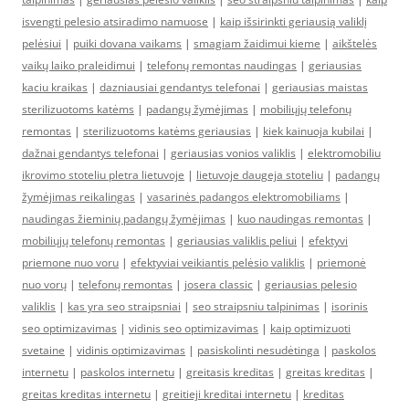
isvengti pelesio atsiradimo namuose
|
kaip išsirinkti geriausią valiklį
pelėsiui
|
puiki dovana vaikams
|
smagiam žaidimui kieme
|
aikštelės
vaikų laiko praleidimui
|
telefonų remontas naudingas
|
geriausias
kaciu kraikas
|
dazniausiai gendantys telefonai
|
geriausias maistas
sterilizuotoms katėms
|
padangų žymėjimas
|
mobiliųjų telefonų
remontas
|
sterilizuotoms katėms geriausias
|
kiek kainuoja kubilai
|
dažnai gendantys telefonai
|
geriausias vonios valiklis
|
elektromobiliu
ikrovimo stoteliu pletra lietuvoje
|
lietuvoje daugeja stoteliu
|
padangų
žymėjimas reikalingas
|
vasarinės padangos elektromobiliams
|
naudingas žieminių padangų žymėjimas
|
kuo naudingas remontas
|
mobiliųjų telefonų remontas
|
geriausias valiklis peliui
|
efektyvi
priemone nuo voru
|
efektyviai veikiantis pelėsio valiklis
|
priemonė
nuo vorų
|
telefonų remontas
|
josera classic
|
geriausias pelesio
valiklis
|
kas yra seo straipsniai
|
seo straipsniu talpinimas
|
isorinis
seo optimizavimas
|
vidinis seo optimizavimas
|
kaip optimizuoti
svetaine
|
vidinis optimizavimas
|
pasiskolinti nesudėtinga
|
paskolos
internetu
|
paskolos internetu
|
greitasis kreditas
|
greitas kreditas
|
greitas kreditas internetu
|
greitieji kreditai internetu
|
kreditas