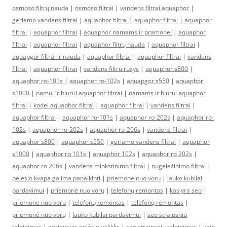
osmoso filtrų nauda
|
osmoso filtrai
|
vandens filtrai aquaphor
|
geriamo vandens filtrai
|
aquaphor filtrai
|
aquaphor filtrai
|
aquaphor
filtrai
|
aquaphor filtrai
|
aquaphor namams ir pramonei
|
aquaphor
filtrai
|
aquaphor filtrai
|
aquaphor filtrų nauda
|
aquaphor filtrai
|
aquapgor filtrai ir nauda
|
aquaphor filtrai
|
aquaphor filtrai
|
vandens
filtrai
|
aquaphor filtrai
|
vandens filtru rusys
|
aquaphor s800
|
aquaphor ro-101s
|
aquaphor ro-102s
|
aquapgor s550
|
aquaphor
s1000
|
namui ir biurui aquaphor filtrai
|
namams ir biurui aquaphor
filtrai
|
kodel aquaphor filtrai
|
aquaphor filtrai
|
vandens filtrai
|
aquaphor filtrai
|
aquaphor ro-101s
|
aquaphor ro-202s
|
aquaphor ro-
102s
|
aquaphor ro-202s
|
aquaphor ro-206s
|
vandens filtrai
|
aquaphor s800
|
aquaphor s550
|
geriamo vandens filtrai
|
aquaphor
s1000
|
aquaphor ro 101s
|
aquaphor 102s
|
aquaphor ro 202s
|
aquaphor ro 206s
|
vandens minkstinimo filtrai
|
nugeležinimo filtrai
|
pelesio kvapa galima panaikinti
|
priemone nuo voru
|
lauko kubilai
pardavimui
|
priemonė nuo vorų
|
telefonų remontas
|
kas yra seo
|
priemone nuo voru
|
telefonų remontas
|
telefonų remontas
|
priemonė nuo vorų
|
lauko kubilai pardavimui
|
seo straipsniu
talpinimas
|
geriausias pelėsio valiklis
|
seo straipsniu talpinimas
|
kaip