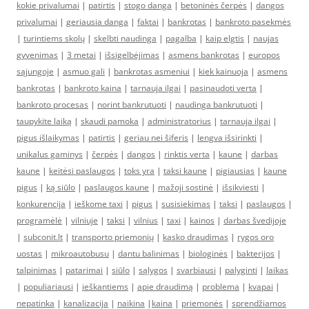
kokie privalumai
|
patirtis
|
stogo danga
|
betoninės čerpės
|
dangos
privalumai
|
geriausia danga
|
faktai
|
bankrotas
|
bankroto pasekmės
|
turintiems skolų
|
skelbti naudinga
|
pagalba
|
kaip elgtis
|
naujas
gyvenimas
|
3 metai
|
išsigelbėjimas
|
asmens bankrotas
|
europos
sąjungoje
|
asmuo gali
|
bankrotas asmeniui
|
kiek kainuoja
|
asmens
bankrotas
|
bankroto kaina
|
tarnauja ilgai
|
pasinaudoti verta
|
bankroto procesas
|
norint bankrutuoti
|
naudinga bankrutuoti
|
taupykite laiką
|
skaudi pamoka
|
administratorius
|
tarnauja ilgai
|
pigus išlaikymas
|
patirtis
|
geriau nei šiferis
|
lengva išsirinkti
|
unikalus gaminys
|
čerpės
|
dangos
|
rinktis verta
|
kaune
|
darbas
kaune
|
keitėsi paslaugos
|
toks yra
|
taksi kaune
|
pigiausias
|
kaune
pigus
|
ką siūlo
|
paslaugos kaune
|
mažoji sostinė
|
išsikviesti
|
konkurencija
|
ieškome taxi
|
pigus
|
susisiekimas
|
taksi
|
paslaugos
|
programėlė
|
vilniuje
|
taksi
|
vilnius
|
taxi
|
kainos
|
darbas švedijoje
|
subconit.lt
|
transporto priemonių
|
kasko draudimas
|
rygos oro
uostas
|
mikroautobusu
|
dantu balinimas
|
biologinės
|
bakterijos
|
talpinimas
|
patarimai
|
siūlo
|
sąlygos
|
svarbiausi
|
palyginti
|
laikas
|
populiariausi
|
ieškantiems
|
apie draudimą
|
problema
|
kvapai
|
nepatinka
|
kanalizacija
|
naikina
|
kaina
|
priemonės
|
sprendžiamos