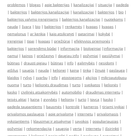
problemos
|
blogas
|
apie bakterijas
|
kanalizacijai
|
situacija
|
padeda
|
bakterijos
|
bakterijos kanalizacijai
|
kanalizacijai
|
bakterijos
|
bio
|
bakterijos valymo įrenginiams
|
bakterijos kanalizacijai
|
nuotekoms
|
nauda
|
švara
|
bio
|
bakterijos
|
renkamės
|
kvapas
|
kvapas
|
nemalonus
|
ar kenkia
|
kaip atsikratyti
|
patarimai
|
kokybė
|
įrenginiai
|
tipai
|
kvapas
|
priežiūrai
|
efektyvios priemonės
|
bakterijos
|
sprendimo būdai
|
informacija
|
biologiniai
|
informacija
|
namui
|
kainos
|
priežastys
|
daugiau info
|
požymiai
|
pasiūlymai
|
būtinas
|
drausti pigiau
|
būtinas
|
info
|
galimybės
|
nesidomi
|
atšilus
|
saugūs
|
nauda
|
kelionei
|
kaina
|
tinka
|
žinutė
|
paslauga
|
klaidos
|
ryšys
|
svarbu
|
info
|
atostogoms
|
akcijos
|
mikroautobusu
nuoma
|
turto
|
kelionės draudimas
|
turto
|
sveikatos
|
kelionės
|
kasko
|
civilinės atsakomybės
|
automobilio
|
draudimas internetu
|
teisės aktai
|
kaina
|
gyvybės
|
kelionių
|
turto
|
tpvca
|
kasko
|
padeda taupantiems
|
bausmės
|
kontrolė
|
kameros
|
tiriami įvykiai
|
privalomos paslaugos
|
apie privalomą
|
internetu
|
privalomasis
|
vykstantiems
|
klausimai ir atsakymai
|
sąvokos
|
populiariausias
|
požymiai
|
rekomendacija
|
saugoja
|
verta
|
internetu
|
išsirinkti
|
atostogoms
|
kelionei
|
pasiruošti
|
padės
|
paslauga
|
patarimai
|