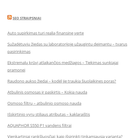
SEO STRAIPSNIAI
Auto supirkimas turi realią finansinę vertę
Sužadėtuvių žiedas su laboratorijoje užaugintu deimantu – tvarus
pasirinkimas
Ekstremalų krūvį atlaikančios medžiagos – Tiekimas sunkiajai
pramonei
Raudono aukso žiedai – kodėl jie traukia šiuolaikines poras?
Atbulinis osmosas ir paskirtis – Kokia nauda
Osmoso filtrų – atbulinio osmoso nauda
Išskirtinio vyrų stiliaus atributas – kaklaraištis
AQUAPHOR S550 P1 vandens filtrai
Vienkartiniai rankšluosčiai: kaip išsirinkti tinkamiausią variantą?