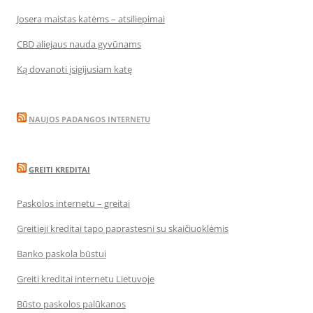
Josera maistas katėms – atsiliepimai
CBD aliejaus nauda gyvūnams
Ką dovanoti įsigijusiam katę
NAUJOS PADANGOS INTERNETU
GREITI KREDITAI
Paskolos internetu – greitai
Greitieji kreditai tapo paprastesni su skaičiuoklėmis
Banko paskola būstui
Greiti kreditai internetu Lietuvoje
Būsto paskolos palūkanos