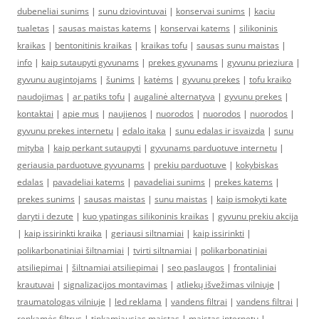
dubeneliai sunims
|
sunu dziovintuvai
|
konservai sunims
|
kaciu
tualetas
|
sausas maistas katems
|
konservai katems
|
silikoninis
kraikas
|
bentonitinis kraikas
|
kraikas tofu
|
sausas sunu maistas
|
info
|
kaip sutaupyti gyvunams
|
prekes gyvunams
|
gyvunu prieziura
|
gyvunu augintojams
|
šunims
|
katėms
|
gyvunu prekes
|
tofu kraiko
naudojimas
|
ar patiks tofu
|
augalinė alternatyva
|
gyvunu prekes
|
kontaktai
|
apie mus
|
naujienos
|
nuorodos
|
nuorodos
|
nuorodos
|
gyvunu prekes internetu
|
edalo itaka
|
sunu edalas ir isvaizda
|
sunu
mityba
|
kaip perkant sutaupyti
|
gyvunams parduotuve internetu
|
geriausia parduotuve gyvunams
|
prekiu parduotuve
|
kokybiskas
edalas
|
pavadeliai katems
|
pavadeliai sunims
|
prekes katems
|
prekes sunims
|
sausas maistas
|
sunu maistas
|
kaip ismokyti kate
daryti i dezute
|
kuo ypatingas silikoninis kraikas
|
gyvunu prekiu akcija
|
kaip issirinkti kraika
|
geriausi siltnamiai
|
kaip issirinkti
|
polikarbonatiniai šiltnamiai
|
tvirti siltnamiai
|
polikarbonatiniai
atsiliepimai
|
šiltnamiai atsiliepimai
|
seo paslaugos
|
frontaliniai
krautuvai
|
signalizacijos montavimas
|
atliekų išvežimas vilniuje
|
traumatologas vilniuje
|
led reklama
|
vandens filtrai
|
vandens filtrai
|
renkamės filtrus
|
tinkamiausias maistas
|
maistas internetu
|