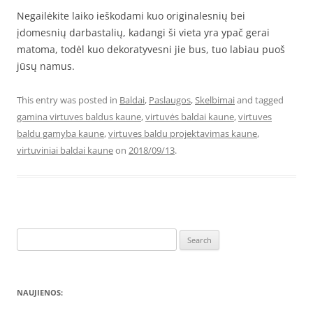
Negailėkite laiko ieškodami kuo originalesnių bei
įdomesnių darbastalių, kadangi ši vieta yra ypač gerai
matoma, todėl kuo dekoratyvesni jie bus, tuo labiau puoš
jūsų namus.
This entry was posted in
Baldai
,
Paslaugos
,
Skelbimai
and tagged
gamina virtuves baldus kaune
,
virtuvės baldai kaune
,
virtuves
baldu gamyba kaune
,
virtuves baldu projektavimas kaune
,
virtuviniai baldai kaune
on
2018/09/13
.
Search
for:
NAUJIENOS: