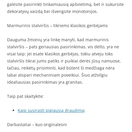
galėsite pasirinkti tinkamiausią apšvietimą, bet ir sukursite
dekoratyvų vaizdą bei išvengsite monotonijos.
Marmurinis stalviršis – tikriems klasikos gerbėjams
Dauguma žmonių yra linkę manyti, kad marmurinis
stalviršis – pats geriausias pasirinkimas. vis dėlto, yra ne
visai taip: jei esate klasikos gerbėjas, tokiu atveju toks
stalviršis tikrai jums patiks ir puikiai derės jūsų namuose,
tačiau, reikėtų prisiminti, kad būtent ši medžiaga nėra
labai atspari mechaniniam poveikiui. Šiuo atžvilgiu
idealiausias pasirinkimas yra granitas.
Taip pat skaitykite:
Kaip susirasti pigiausią draudimą
;
Darbastaliai – kuo originalesni