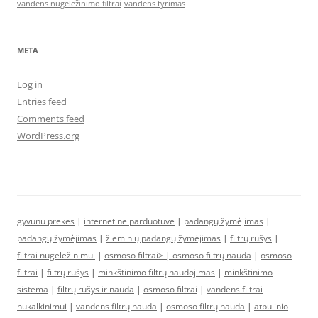
vandens nugeležinimo filtrai
vandens tyrimas
META
Log in
Entries feed
Comments feed
WordPress.org
gyvunu prekes
|
internetine parduotuve
|
padangų žymėjimas
|
padangų žymėjimas
|
žieminių padangų žymėjimas
|
filtrų rūšys
|
filtrai nugeležinimui
|
osmoso filtrai> |
osmoso filtrų nauda
|
osmoso
filtrai
|
filtrų rūšys
|
minkštinimo filtrų naudojimas
|
minkštinimo
sistema
|
filtrų rūšys ir nauda
|
osmoso filtrai
|
vandens filtrai
nukalkinimui
|
vandens filtrų nauda
|
osmoso filtrų nauda
|
atbulinio