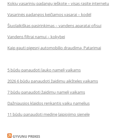
Kokių vasarinių padangų ieškote – visas rasite internetu
Vasarinės padangos keičiamos vasarai – kodėl
Šiuolaikiškas pasirinkimas – vandens aparatai ofisui
Vandens filtrai namui – kokybei
Kaip gauti pigesnį automobilio draudimą. Patarimai
5 būdų panaudoti lauko namelį vaikams
2026 6 būdų panaudoti žaidimų aikšteles vaikams
7 būdų panaudoti žaidimų namelį vaikams
Dažniausios klaidos renkantis vaikų namelius
11 būdų panaudoti medinę laipiojimo sienelę
GYVUNU PREKES