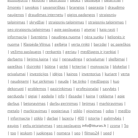
žmonės
|
sąvokos
|
savanoriškas
|
brangios
|
paprasta
|
draudimo
naujienos
|
draudimas internetu
|
pigios padangos
|
straipsnių
talpinimas
|
skrydžiai
|
straipsnių talpinimas
|
straipsnių talpinimas
|
seo straipsniu talpinimas
|
apie paslaugas
|
atvejai
|
kaip rasti
|
informacija
|
šventėms
|
naudinga nuoma
|
nėra sunku
|
kelionės ir
nuoma
|
Klaipėda-Vilnius
|
gelbėja
|
verta rinkti
|
barzdai
|
pc paieškos
|
vežimo paslaugos
|
renkantis
|
geriau
|
medžiagos ir įrankiai
|
darbams
|
liejimo kaina
|
visi
|
nenaudinga
|
privalumai
|
skelbimai
|
paieškos
|
išsirinkti
|
būtina
|
pirkti
|
kriterijai
|
motyvacija
|
blokeliai
|
privalumai
|
investicijos
|
idėjos
|
kainos
|
inventorius
|
kuriant
|
verta
|
naudojami
|
kur pirkimas
|
nauda
|
be tinko
|
medžiagos
|
kuo
dekoruoti
|
problemos
|
pasirinkimas
|
profesionalai
|
savybės
|
parduodu
|
pigiai
|
apdaila
|
info
|
ifasadai
|
kaina
|
reklama
|
apie
darbus
|
betonavimas
|
darbų gerinimas
|
liejimas
|
markiravimas
|
metalo
|
markiravimas
|
popieriaus
|
stiklo
|
pjovimas
|
odos
|
medžio
|
informacija
|
stiklo
|
darbai
|
lazeriu
|
400
|
istorija
|
galimybės
|
gaujos
|
geliu pristatymas
|
seo paslaugos
info@itturas.lt |
zzona
|
5o
|
too
|
ieskom
|
juokingas
|
nomera
|
seo
|
filmas24
|
seed
|