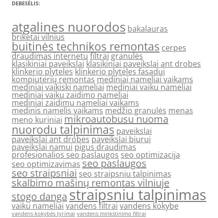
DEBESĖLIS:
atgalines nuorodos
bakalauras
briketai vilnius
buitinės technikos remontas
cerpes
draudimas internetu
filtrai
granulės
klasikiniai paveikslai
klasikiniai paveikslai ant drobes
klinkerio plyteles
klinkerio plyteles fasadui
kompiuterių remontas
mediniai nameliai vaikams
mediniai vaikiski nameliai
mediniai vaiku nameliai
mediniai vaiku zaidimo nameliai
mediniai zaidimu nameliai vaikams
medinis namelis vaikams
medžio granulės
menas
mikroautobusu nuoma
meno kuriniai
nuorodu talpinimas
paveikslai
paveikslai ant drobes
paveikslai biurui
paveikslai namui
pigus draudimas
profesionalios seo paslaugos
seo optimizacija
seo paslaugos
seo optimizavimas
seo straipsniai
seo straipsniu talpinimas
skalbimo mašinų remontas vilniuje
straipsniu talpinimas
stogo danga
vaiku nameliai
vandens filtrai
vandens kokybe
vandens kokybės tyrimai
vandens minkstinimo filtrai