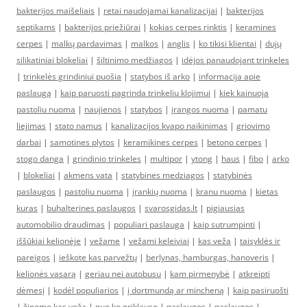
bakterijos maišeliais
|
retai naudojamai kanalizacijai
|
bakterijos
septikams
|
bakterijos priežiūrai
|
kokias cerpes rinktis
|
keramines
cerpes
|
malkų pardavimas
|
malkos
|
anglis
|
ko tikisi klientai
|
dujų
silikatiniai blokeliai
|
šiltinimo medžiagos
|
idėjos panaudojant trinkeles
|
trinkelės grindiniui puošia
|
statybos iš arko
|
informacija apie
paslaugą
|
kaip paruosti pagrinda trinkeliu klojimui
|
kiek kainuoja
pastoliu nuoma
|
naujienos
|
statybos
|
įrangos nuoma
|
pamatu
liejimas
|
stato namus
|
kanalizacijos kvapo naikinimas
|
griovimo
darbai
|
samotines plytos
|
keramikines cerpes
|
betono cerpes
|
stogo danga
|
grindinio trinkeles
|
multipor
|
ytong
|
haus
|
fibo
|
arko
|
blokeliai
|
akmens vata
|
statybines medziagos
|
statybinės
paslaugos
|
pastoliu nuoma
|
įrankių nuoma
|
kranu nuoma
|
kietas
kuras
|
buhalterines paslaugos
|
svarosgidas.lt
|
pigiausias
automobilio draudimas
|
populiari paslauga
|
kaip sutrumpinti
|
iššūkiai kelionėje
|
vežame
|
vežami keleiviai
|
kas veža
|
taisyklės ir
pareigos
|
ieškote kas parvežtų
|
berlynas, hamburgas, hanoveris
|
kelionės vasarą
|
geriau nei autobusu
|
kam pirmenybė
|
atkreipti
dėmesį
|
kodėl populiarios
|
į dortmundą ar mincheną
|
kaip pasiruošti
|
žinome kas veža
|
nuo ko priklauso
|
paslaugos
|
paslaugos
|