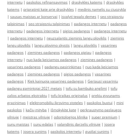
internetu
|
paskolos refinansavimas
|
draskykles katems
|
draskykles
katems
|
pripratinti kate prie draskykles
|
medinis namelis su ciuozykla
|
sausas maistas ar konservai
|
isvalyti tepalo demes
|
seo straipsniu
talpinimas
|
seo straipsniu talpinimas
|
padangos internetu
|
padangos
internetu
|
padangos internetu
|
pigios padangos
|
padangos internetu
|
padangos internetu
|
neuzsalantis zieminis langu ploviklis
|
zieminis
langu ploviklis
|
langu plovimo skystis
|
langu ploviklis
|
vasarines
padangos
|
ziemines padangos
|
padangos pigiau
|
padangos
internetu
|
nuo kada keiciamos padangos
|
ziemines padangos
|
vasarines padangos
|
padangu pasirinkimas
|
nuo kada keiciamos
padangos
|
ziemines padangos
|
pigios padangos
|
vasarines
padangos
|
Kiek kainuoja vasarines padangos
|
Geriausi vasariniu
padangu gamintojai 2021 metais
|
tofu su bambuko anglimi
|
tofu
zalios arbatos ekstraktu
|
tofu kraikas originalus
|
prekiu gyvunams
grazinimas
|
elektromobiliu ikrovimo stoteles
|
paskolos bustui
|
mini
paskolos
|
kačių mityba
|
išmokykite katę
|
perkraustymo paslaugos
vilniuje
|
meistras vilniuje
|
odontologijos klinika
|
super premium
|
sunu maistas
|
sunu edalas
|
valandinis darzelis vilniuje
|
josera
katems
|
josera sunims
|
paskolos internetu
|
guoliai sunims
|