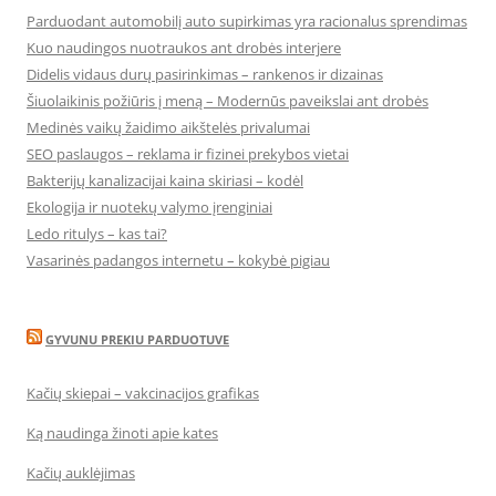
Parduodant automobilį auto supirkimas yra racionalus sprendimas
Kuo naudingos nuotraukos ant drobės interjere
Didelis vidaus durų pasirinkimas – rankenos ir dizainas
Šiuolaikinis požiūris į meną – Modernūs paveikslai ant drobės
Medinės vaikų žaidimo aikštelės privalumai
SEO paslaugos – reklama ir fizinei prekybos vietai
Bakterijų kanalizacijai kaina skiriasi – kodėl
Ekologija ir nuotekų valymo įrenginiai
Ledo ritulys – kas tai?
Vasarinės padangos internetu – kokybė pigiau
GYVUNU PREKIU PARDUOTUVE
Kačių skiepai – vakcinacijos grafikas
Ką naudinga žinoti apie kates
Kačių auklėjimas