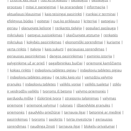
procesas
|
mitai ir paneigimai
|
ką prarandate
|
informacija
|
aktualiausi klausimai
|
kaip teisingai pasirinkti
|
įrankiai ir terminai
|
efektyvus būdas
|
epitetai
|
nuo ko priklauso
|
kriterijai
|
patogiau
|
geriau
|
planuojate kelionę
|
renkantis tiekėją
|
populiari paslauga
|
mikriukais
|
patogus susisiekimas
|
skaičiuojate atstumą
|
renkatės
mikriukus
|
kokybės pasirinkimas
|
ekonomiški sprendimai
|
kuriame
|
verta rinktis
|
įtakoja
|
kaip sukurti
|
geriausias sprendimas
|
geriausias pasirinkimas
|
dangos pasirinkimas
|
gaminio istorija
|
palyginkime už ar prieš
|
pagalbininkas buičiai
|
priemonė kamščiams
|
kokias rinktis
|
indaploviu tabletes pigiau
|
indaploviu tabletes pigiau
|
indaploviu tabletes pigiau
|
ne toks kaip visi
|
vamzdziu valymo
granules
|
indaploviu tabletes
|
valiklis voniai
|
valiklis tualetui
|
stiklų
ir veidrodžių valiklis
|
tvoroms iš betono
|
valymo priemonės
|
parduodu mišką
|
išskirtinė tvora
|
straipsnių talpinimas
|
valymas
priemone
|
priemonė valymui
|
rulonais
|
išbandykite granules
|
priemonės
|
gaudyklių priežiūrai
|
tarnauja ilgai
|
betoninė ar medinė
|
pasirinkimas
|
tvoroms
|
paskirtis
|
tvirta investicija
|
geriausias
sprendimas
|
naudinga žinoti
|
tarnauja ilgai
|
blokelių privalumai
|