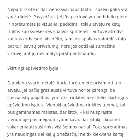
Nepamirškite ir dar vieno svarbaus fakto – spalvų galia yra
ypač didelė. Pavyzdžiui, jei jūsų virtuvė yra nedidelio ploto
ir norėtumėte ją vizualiai padidinti, tokiu atveju reikėtų
rinktis kuo šviesesnės spalvos spinteles – virtuvė atrodys
kur kas erdvesnė. Vis dėlto, tamsios spalvos spintelės taip
pat turi savitų privalumų: nors jos optiškai sumažins
virtuvę, ant jų nesimatys pirštų antspaudų.
Skirtingi apšvietimo lygiai
Dar viena svarbi detalė, kurią turėtumėte prisiminti tuo
atveju, jei pačią gražiausią virtuvė norite įsirengti be
specialistų pagalbos, yra toks: rinkitės bent kelis skirtingus
apšvietimo lygius. Vienokį apšvietimą rinkitės tuomet, kai
bus gaminamas maistas, dar kitokį – kai nuspręsite
vienumoje pasimėgauti rytine kava, dar kitokį – kuomet
vakarieniauti susirinks visi šeimos nariai. Toks sprendimas
yra naudingas dėl kelių priežasčių: ne tik kiekvieną kartą