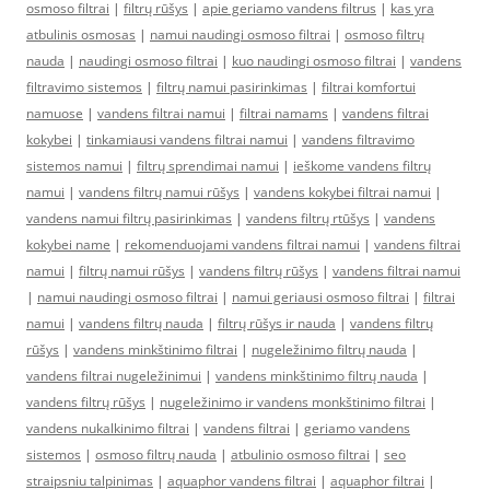
osmoso filtrai
|
filtrų rūšys
|
apie geriamo vandens filtrus
|
kas yra
atbulinis osmosas
|
namui naudingi osmoso filtrai
|
osmoso filtrų
nauda
|
naudingi osmoso filtrai
|
kuo naudingi osmoso filtrai
|
vandens
filtravimo sistemos
|
filtrų namui pasirinkimas
|
filtrai komfortui
namuose
|
vandens filtrai namui
|
filtrai namams
|
vandens filtrai
kokybei
|
tinkamiausi vandens filtrai namui
|
vandens filtravimo
sistemos namui
|
filtrų sprendimai namui
|
ieškome vandens filtrų
namui
|
vandens filtrų namui rūšys
|
vandens kokybei filtrai namui
|
vandens namui filtrų pasirinkimas
|
vandens filtrų rtūšys
|
vandens
kokybei name
|
rekomenduojami vandens filtrai namui
|
vandens filtrai
namui
|
filtrų namui rūšys
|
vandens filtrų rūšys
|
vandens filtrai namui
|
namui naudingi osmoso filtrai
|
namui geriausi osmoso filtrai
|
filtrai
namui
|
vandens filtrų nauda
|
filtrų rūšys ir nauda
|
vandens filtrų
rūšys
|
vandens minkštinimo filtrai
|
nugeležinimo filtrų nauda
|
vandens filtrai nugeležinimui
|
vandens minkštinimo filtrų nauda
|
vandens filtrų rūšys
|
nugeležinimo ir vandens monkštinimo filtrai
|
vandens nukalkinimo filtrai
|
vandens filtrai
|
geriamo vandens
sistemos
|
osmoso filtrų nauda
|
atbulinio osmoso filtrai
|
seo
straipsniu talpinimas
|
aquaphor vandens filtrai
|
aquaphor filtrai
|