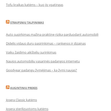
Tofu kraikas katėms – kuo jis ypatingas
STRAIPSNIŲ TALPINIMAS
Auto supirkimas mažina praktinę riziką parduodant automobilį
Didelis vidaus durų pasirinkimas – rankenos ir dizainas
Vaikų žaidimo aikštelių surinkimas
Naujos automobilių vasarinės padangos internetu
Goodyear padangų žymėjimas – ką žymi naujas?
AUGINTINIU PREKES
Josera Classic katėms
Josera sterilizuotoms katėms