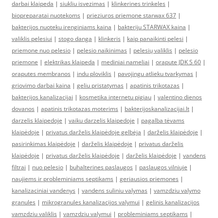
darbai klaipeda
|
siukliu isvezimas
|
klinkerines trinkeles
|
biopreparatai nuotekoms
|
prieziuros priemone starwax 637
|
bakterijos nuoteku irenginiams kaina
|
bakteriju STARWAX kaina
|
valiklis pelesiui
|
stogo danga
|
klinkeris
|
kaip panaikinti pelesi
|
priemone nuo pelesio
|
pelesio naikinimas
|
pelesių valiklis
|
pelesio
priemone
|
elektrikas klaipeda
|
mediniai nameliai
|
orapute JDK S 60
|
oraputes membranos
|
indu ploviklis
|
pavojingu atlieku tvarkymas
|
griovimo darbai kaina
|
geliu pristatymas
|
apatinis trikotazas
|
bakterijos kanalizacijai
|
kosmetika internetu pigiau
|
valentino dienos
dovanos
|
apatinis trikotazas moterims
|
bakterijoskanalizacijai.lt
|
darzelis klaipedoje
|
vaiku darzelis klaipedoje
|
pagalba tėvams
klaipėdoje
|
privatus darželis klaipėdoje gelbėja
|
darželis klaipėdoje
|
pasirinkimas klaipėdoje
|
darželis klaipėdoje
|
privatus darželis
klaipėdoje
|
privatus darželis klaipėdoje
|
darželis klaipėdoje
|
vandens
filtrai
|
nuo pelesio
|
buhalterines paslaugos
|
paslaugos vilniuje
|
naujiems ir probleminiams septikams
|
geriausios priemones
|
kanalizaciniai vandenys
|
vandens suliniu valymas
|
vamzdziu valymo
granules
|
mikrogranules kanalizacijos valymui
|
gelinis kanalizacijos
vamzdziu valiklis
|
vamzdziu valymui
|
probleminiams septikams
|