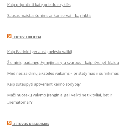
Kaip pripratinti katę prie draskyklės
Sausas maistas šunims ar konservai – ką rinktis
LEKTUVU BILIETAI
Kaip išsirinkti geriausią pelėsio valiklį
Žieminių padangų žymėjimas yra svarbus – kaip išvengti klaidų
Medinės žaidimų aikštelės vaikams – pristatymas ir surinkimas
Kaip sutaupyti aptveriant kaimo sodybą?
Maži nuotekų valymo įrenginiai gali veikti ne tik tyliai, bet ir
„nematomai‘‘?
LIETUVOS DRAUDIMAS