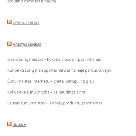
Atbulinis osmosas ir nauda
GYVUNU PREKES
MAISTAS SUNIMS
Josera šunų maistas – kokybė, nauda ir pasirinkimas
Kur pirkti šunų maistą: internetu ar fizinėje parduotuvėje?
Šunų maistas internetu – greita, patogu ir pigiau
Kokybiška šunų mityba – ką naudinga žinoti
Sausas šunų maistas – iš kokių produktų gaminamas
UNICUM