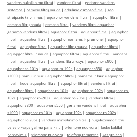
vandens nukalkinimo filtrai
|
vandens filtrai
|
geriamo vandens
sistemos
|
osmoso filtrų nauda
|
atbulinio osmoso filtrai
|
seo
straipsniu talpinimas
|
aquaphor vandens filtrai
|
aquaphor filtrai
|
osmoso filtrų nauda
|
osmoso filtrai
|
vandens filtrai aquaphor
|
geriamo vandens filtrai
|
aquaphor filtrai
|
aquaphor filtrai
|
aquaphor
filtrai
|
aquaphor filtrai
|
aquaphor namams ir pramonei
|
aquaphor
filtrai
|
aquaphor filtrai
|
aquaphor filtrų nauda
|
aquaphor filtrai
|
aquapgor filtrai ir nauda
|
aquaphor filtrai
|
aquaphor filtrai
|
vandens
filtrai
|
aquaphor filtrai
|
vandens filtru rusys
|
aquaphor s800
|
aquaphor ro-101s
|
aquaphor ro-102s
|
aquapgor s550
|
aquaphor
s1000
|
namui ir biurui aquaphor filtrai
|
namams ir biurui aquaphor
filtrai
|
kodel aquaphor filtrai
|
aquaphor filtrai
|
vandens filtrai
|
aquaphor filtrai
|
aquaphor ro-101s
|
aquaphor ro-202s
|
aquaphor ro-
102s
|
aquaphor ro-202s
|
aquaphor ro-206s
|
vandens filtrai
|
aquaphor s800
|
aquaphor s550
|
geriamo vandens filtrai
|
aquaphor
s1000
|
aquaphor ro 101s
|
aquaphor 102s
|
aquaphor ro 202s
|
aquaphor ro 206s
|
vandens minkstinimo filtrai
|
nugeležinimo filtrai
|
pelesio kvapa galima panaikinti
|
priemone nuo voru
|
lauko kubilai
pardavimui
|
priemonė nuo vorų
|
telefonų remontas
|
kas yra seo
|