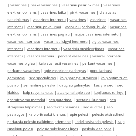
|
vasarines
|
perka vasarines
|
vasariniu pasirinkimas
|
vasarines
elektromobiliams
|
vasarines laiku
|
pirkti vasarines
|
diziausias
pasirinkimas
|
vasarines internetu
|
vasarines
|
vasarines
|
vasarines
internetu
|
vasariniu privalumai
|
vasariniu padangu bukle
|
vasarines
elektromobiliams
|
vasarines pagiau
|
naujos vasarines internetu
|
vasarines internetu
|
vasarines isigyti internetu
|
pigios vasarines
internetu
|
vasarines internetu
|
vasariniu nusidevejimas
|
vasarines
internetu
|
vasaros sezonui
|
perkant vasarines
|
vasarai internetu
|
vasarines pigiau
|
kaip susirasti vasarines
|
perkant vasarines
|
perkame vasarines
|
apie vasarines padangas
|
populiariausi
gamintojai
|
seo specialistas
|
kaip parasyti straipsni
|
kaip optimizuoti
puslapi
|
semantine paieska
|
daugiau galimybiu
|
kas yra seo
|
seo
klaidos
|
kaip rasyti tekstus
|
atsakymai apie seo
|
kopijuotas turinys
|
optimizavimo metodai
|
seo patarimai
|
svetainiu kurimas
|
seo
straipsniu talpinimas
|
seo tekstu rasymas
|
seo auditas
|
seo
paslaugos
|
kaip pritraukti klientus
|
apie pelesi
|
pelesio atsiradimui
|
geriausia pelesio naikinimo priemone
|
kodel atsiranda pelesis
|
kaip
isnaikinti pelesi
|
pelesio sukeliamos ligos
|
paskola visa para
|