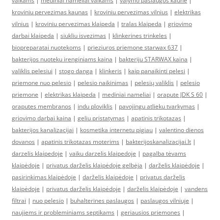
vaikams
|
mediniai nameliai vaikams
|
valymo paslaugos kaune
|
kroviniu pervezimas kaunas
|
kroviniu pervezimas vilnius
|
elektrikas
vilnius
|
kroviniu pervezimas klaipeda
|
tralas klaipeda
|
griovimo
darbai klaipeda
|
siukliu isvezimas
|
klinkerines trinkeles
|
biopreparatai nuotekoms
|
prieziuros priemone starwax 637
|
bakterijos nuoteku irenginiams kaina
|
bakteriju STARWAX kaina
|
valiklis pelesiui
|
stogo danga
|
klinkeris
|
kaip panaikinti pelesi
|
priemone nuo pelesio
|
pelesio naikinimas
|
pelesių valiklis
|
pelesio
priemone
|
elektrikas klaipeda
|
mediniai nameliai
|
orapute JDK S 60
|
oraputes membranos
|
indu ploviklis
|
pavojingu atlieku tvarkymas
|
griovimo darbai kaina
|
geliu pristatymas
|
apatinis trikotazas
|
bakterijos kanalizacijai
|
kosmetika internetu pigiau
|
valentino dienos
dovanos
|
apatinis trikotazas moterims
|
bakterijoskanalizacijai.lt
|
darzelis klaipedoje
|
vaiku darzelis klaipedoje
|
pagalba tėvams
klaipėdoje
|
privatus darželis klaipėdoje gelbėja
|
darželis klaipėdoje
|
pasirinkimas klaipėdoje
|
darželis klaipėdoje
|
privatus darželis
klaipėdoje
|
privatus darželis klaipėdoje
|
darželis klaipėdoje
|
vandens
filtrai
|
nuo pelesio
|
buhalterines paslaugos
|
paslaugos vilniuje
|
naujiems ir probleminiams septikams
|
geriausios priemones
|