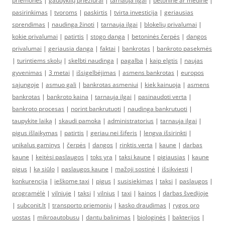
priemonės
|
gaudyklių priežiūrai
|
tarnauja ilgai
|
betoninė ar medinė
|
pasirinkimas
|
tvoroms
|
paskirtis
|
tvirta investicija
|
geriausias
sprendimas
|
naudinga žinoti
|
tarnauja ilgai
|
blokelių privalumai
|
kokie privalumai
|
patirtis
|
stogo danga
|
betoninės čerpės
|
dangos
privalumai
|
geriausia danga
|
faktai
|
bankrotas
|
bankroto pasekmės
|
turintiems skolų
|
skelbti naudinga
|
pagalba
|
kaip elgtis
|
naujas
gyvenimas
|
3 metai
|
išsigelbėjimas
|
asmens bankrotas
|
europos
sąjungoje
|
asmuo gali
|
bankrotas asmeniui
|
kiek kainuoja
|
asmens
bankrotas
|
bankroto kaina
|
tarnauja ilgai
|
pasinaudoti verta
|
bankroto procesas
|
norint bankrutuoti
|
naudinga bankrutuoti
|
taupykite laiką
|
skaudi pamoka
|
administratorius
|
tarnauja ilgai
|
pigus išlaikymas
|
patirtis
|
geriau nei šiferis
|
lengva išsirinkti
|
unikalus gaminys
|
čerpės
|
dangos
|
rinktis verta
|
kaune
|
darbas
kaune
|
keitėsi paslaugos
|
toks yra
|
taksi kaune
|
pigiausias
|
kaune
pigus
|
ką siūlo
|
paslaugos kaune
|
mažoji sostinė
|
išsikviesti
|
konkurencija
|
ieškome taxi
|
pigus
|
susisiekimas
|
taksi
|
paslaugos
|
programėlė
|
vilniuje
|
taksi
|
vilnius
|
taxi
|
kainos
|
darbas švedijoje
|
subconit.lt
|
transporto priemonių
|
kasko draudimas
|
rygos oro
uostas
|
mikroautobusu
|
dantu balinimas
|
biologinės
|
bakterijos
|