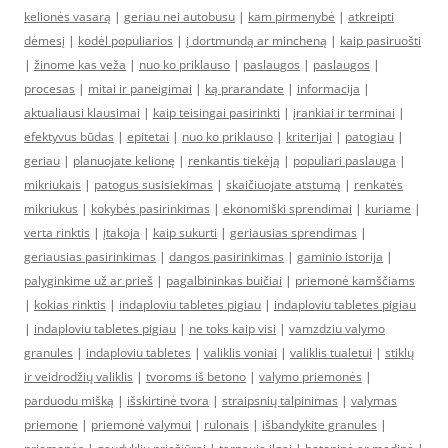
kelionės vasarą
|
geriau nei autobusu
|
kam pirmenybė
|
atkreipti
dėmesį
|
kodėl populiarios
|
į dortmundą ar mincheną
|
kaip pasiruošti
|
žinome kas veža
|
nuo ko priklauso
|
paslaugos
|
paslaugos
|
procesas
|
mitai ir paneigimai
|
ką prarandate
|
informacija
|
aktualiausi klausimai
|
kaip teisingai pasirinkti
|
įrankiai ir terminai
|
efektyvus būdas
|
epitetai
|
nuo ko priklauso
|
kriterijai
|
patogiau
|
geriau
|
planuojate kelionę
|
renkantis tiekėją
|
populiari paslauga
|
mikriukais
|
patogus susisiekimas
|
skaičiuojate atstumą
|
renkatės
mikriukus
|
kokybės pasirinkimas
|
ekonomiški sprendimai
|
kuriame
|
verta rinktis
|
įtakoja
|
kaip sukurti
|
geriausias sprendimas
|
geriausias pasirinkimas
|
dangos pasirinkimas
|
gaminio istorija
|
palyginkime už ar prieš
|
pagalbininkas buičiai
|
priemonė kamščiams
|
kokias rinktis
|
indaploviu tabletes pigiau
|
indaploviu tabletes pigiau
|
indaploviu tabletes pigiau
|
ne toks kaip visi
|
vamzdziu valymo
granules
|
indaploviu tabletes
|
valiklis voniai
|
valiklis tualetui
|
stiklų
ir veidrodžių valiklis
|
tvoroms iš betono
|
valymo priemonės
|
parduodu mišką
|
išskirtinė tvora
|
straipsnių talpinimas
|
valymas
priemone
|
priemonė valymui
|
rulonais
|
išbandykite granules
|