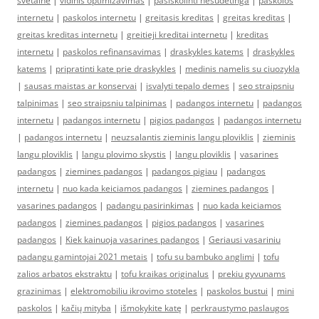
svetaine
|
vidinis optimizavimas
|
pasiskolinti nesudėtinga
|
paskolos
internetu
|
paskolos internetu
|
greitasis kreditas
|
greitas kreditas
|
greitas kreditas internetu
|
greitieji kreditai internetu
|
kreditas
internetu
|
paskolos refinansavimas
|
draskykles katems
|
draskykles
katems
|
pripratinti kate prie draskykles
|
medinis namelis su ciuozykla
|
sausas maistas ar konservai
|
isvalyti tepalo demes
|
seo straipsniu
talpinimas
|
seo straipsniu talpinimas
|
padangos internetu
|
padangos
internetu
|
padangos internetu
|
pigios padangos
|
padangos internetu
|
padangos internetu
|
neuzsalantis zieminis langu ploviklis
|
zieminis
langu ploviklis
|
langu plovimo skystis
|
langu ploviklis
|
vasarines
padangos
|
ziemines padangos
|
padangos pigiau
|
padangos
internetu
|
nuo kada keiciamos padangos
|
ziemines padangos
|
vasarines padangos
|
padangu pasirinkimas
|
nuo kada keiciamos
padangos
|
ziemines padangos
|
pigios padangos
|
vasarines
padangos
|
Kiek kainuoja vasarines padangos
|
Geriausi vasariniu
padangu gamintojai 2021 metais
|
tofu su bambuko anglimi
|
tofu
zalios arbatos ekstraktu
|
tofu kraikas originalus
|
prekiu gyvunams
grazinimas
|
elektromobiliu ikrovimo stoteles
|
paskolos bustui
|
mini
paskolos
|
kačių mityba
|
išmokykite katę
|
perkraustymo paslaugos