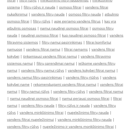
filtrai
|
filtrų rūšys
|
minkštinimo filtrų naudojimas
|
minkštinimo
sistema
|
filtrų rūšys ir nauda
|
osmoso filtrai
|
vandens filtrai
nukalkinimui
|
vandens filtrų nauda
|
osmoso filtrų nauda
|
atbulinio
osmoso filtrai
|
filtrų rūšys
|
apie geriamo vandens filtrus
|
kas yra
atbulinis osmosas
|
namui naudingi osmoso filtrai
|
osmoso filtrų
nauda
|
naudingi osmoso filtrai
|
kuo naudingi osmoso filtrai
|
vandens
filtravimo sistemos
|
filtrų namui pasirinkimas
|
filtrai komfortui
namuose
|
vandens filtrai namui
|
filtrai namams
|
vandens filtrai
kokybei
|
tinkamiausi vandens filtrai namui
|
vandens filtravimo
sistemos namui
|
filtrų sprendimai namui
|
ieškome vandens filtrų
namui
|
vandens filtrų namui rūšys
|
vandens kokybei filtrai namui
|
vandens namui filtrų pasirinkimas
|
vandens filtrų rtūšys
|
vandens
kokybei name
|
rekomenduojami vandens filtrai namui
|
vandens filtrai
namui
|
filtrų namui rūšys
|
vandens filtrų rūšys
|
vandens filtrai namui
|
namui naudingi osmoso filtrai
|
namui geriausi osmoso filtrai
|
filtrai
namui
|
vandens filtrų nauda
|
filtrų rūšys ir nauda
|
vandens filtrų
rūšys
|
vandens minkštinimo filtrai
|
nugeležinimo filtrų nauda
|
vandens filtrai nugeležinimui
|
vandens minkštinimo filtrų nauda
|
vandens filtrų rūšys
|
nugeležinimo ir vandens monkštinimo filtrai
|