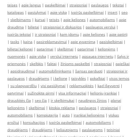
teises
|
apie langus
|
paskelbimai
|
straipsniai
|
paslaugos
|
tekstai
|
katalogas
|
pasiulymai
|
apie viską
|
įvairūs paskelbimai
|
insert
|
seo
|
skelbimams
|
kursai
|
teisės
|
apie keliones
|
automobiliams
|
apie
draudima
|
bilietai
|
straipsniai ir diskusijos
|
paslaugos verslui
|
įvairūs tekstai
|
ir straipsniai
|
kam įdomu
|
apie keliones
|
apie patirtį
|
tasks
|
kaina
|
pasireklamavimui
|
apie gyvenimą
|
pasiskelbimai
|
bilietai kelionei
|
patarimai
|
skelbimai
|
patarimai
|
kelionėms
|
nuomonės
|
apie viską
|
verslui internetu
|
apsauga internetu
|
šalys ir
priemonės
|
skelbkis
|
faktai
|
žinioms paskelbti
|
straipsniai
|
paieškai
|
apsidraudimui
|
automobilininkams
|
šansas parduoti
|
straipsniai ir
paslaugos
|
draudėjams
|
į kelionę
|
taisyklės
|
pokalbiai
|
visos temos
|
su slapyvardžiu
|
visi pasiūlymai
|
reklamuokitės
|
kad išgyventi
|
patyrimai
|
sužinokite pirmi
|
visa informacijai
|
kelionių įrankiai
|
drauskitės čia
|
seo čia
|
ir skelbimukai
|
naudingos žinios
|
planai
kelionėms
|
skelbimai
|
kitokia reklama
|
paslaugos
|
straipsniai
|
automobiliams
|
kompiuterija
|
auto
|
įrankiai kelionėms
|
viskas
grožiui
|
konsultacijos
|
įvairūs paskelbimai
|
automobiliams
|
draudėjams
|
draudėjams
|
keliautojams
|
paslaugoms
|
teisiniai