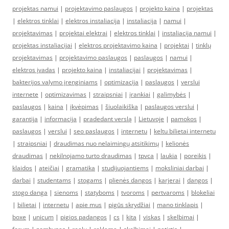
projektas namui
|
projektavimo paslaugos
|
projekto kaina
|
projektas
|
elektros tinklai
|
elektros instaliacija
|
instaliacija
|
namui
|
projektavimas
|
projektai elektrai
|
elektros tinklai
|
instaliacija namui
|
projektas instaliacijai
|
elektros projektavimo kaina
|
projektai
|
tinklų
projektavimas
|
projektavimo paslaugos
|
paslaugos
|
namui
|
elektros įvadas
|
projekto kaina
|
instaliacijai
|
projektavimas
|
bakterijos valymo įrenginiams
|
optimizacija
|
paslaugos
|
verslui
internete
|
optimizavimas
|
straipsniai
|
įrankiai
|
galimybės
|
paslaugos
|
kaina
|
įkvėpimas
|
šiuolaikiška
|
paslaugos verslui
|
garantija
|
informacija
|
pradedant verslą
|
Lietuvoje
|
pamokos
|
paslaugos
|
verslui
|
seo paslaugos
|
internetu
|
keltu bilietai internetu
|
straipsniai
|
draudimas nuo nelaimingų atsitikimų
|
kelionės
draudimas
|
nekilnojamo turto draudimas
|
tpvca
|
laukia
|
poreikis
|
klaidos
|
ateičiai
|
gramatika
|
studijuojantiems
|
moksliniai darbai
|
darbai
|
studentams
|
stogams
|
plienės dangos
|
karjerai
|
dangos
|
stogo danga
|
sienoms
|
statyboms
|
tvoroms
|
pertvaroms
|
blokeliai
|
bilietai
|
internetu
|
apie mus
|
pigūs skrydžiai
|
mano tinklapis
|
boxe
|
unicum
|
pigios padangos
|
cs
|
kita
|
viskas
|
skelbimai
|