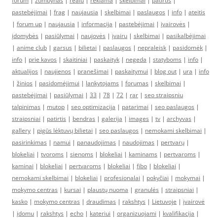
forum
|
zombynas
|
realu
|
reklama
|
skelbimai
|
patirtis
|
pastebėjimai
|
frag
|
naujausia
|
skelbimai
|
paslaugos
|
info
|
ateitis
|
forum up
|
naujausia
|
informacija
|
pastebėjimai
|
įvairovės
|
įdomybės
|
pasiūlymai
|
naujovės
|
įvairu
|
skelbimai
|
pasikalbėjimai
|
anime club
|
garsus
|
bilietai
|
paslaugos
|
nepraleisk
|
pasidomėk
|
info
|
prie kavos
|
skaitiniai
|
paskaityk
|
negeda
|
statyboms
|
info
|
aktualijos
|
naujienos
|
pranešimai
|
paskaitymui
|
blog out
|
ura
|
info
|
žinios
|
pasidomėjimui
|
lankytojams
|
forumas
|
skelbimai
|
pastebėjimai
|
pasiūlymai
|
33
|
78
|
72
|
rar
|
seo straipsniu
talpinimas
|
mutop
|
seo optimizacija
|
patarimai
|
seo paslaugos
|
straipsniai
|
patirtis
|
bendras
|
galerija
|
images
|
tv
|
archyvas
|
gallery
|
pigūs lėktuvų bilietai
|
seo paslaugos
|
nemokami skelbimai
|
pasirinkimas
|
namui
|
panaudojimas
|
naudojimas
|
pertvarų
|
blokeliai
|
tvoroms
|
sienoms
|
blokeliai
|
kaminams
|
pertvaroms
|
kaminai
|
blokeliai
|
pertvaroms
|
blokeliai
|
fibo
|
blokeliai
|
nemokami skelbimai
|
blokeliai
|
profesionalai
|
pokyčiai
|
mokymai
|
mokymo centras
|
kursai
|
plaustų nuoma
|
granulės
|
straipsniai
|
kasko
|
mokymo centras
|
draudimas
|
rakshtys
|
Lietuvoje
|
įvairovė
|
įdomu
|
rakshtys
|
echo
|
kateriui
|
organizuojami
|
kvalifikacija
|