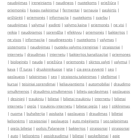
naudojimas
|
įrenginiams
|
naudingos
|
nuotekoms
|
priežiūra
|
priemonės
|
kvapų naikinimui
|
fermentai
|
tarnauja
|
paskirtis
|
prižiūrėti
|
priemonės
|
informacija
|
nuotekoms
|
svarbu
|
naudojimas
|
valymui
|
gadinti
|
valymo kaina
|
priemonės
|
ne visi
|
reikia
|
naudojamos
|
sprendžia
|
efektyvu
|
priemonės
|
bakterijos
|
ne visos
|
informacija
|
naudingesnės
|
nuotekoms
|
valymas
|
sistemoms
|
naudojimas
|
nuotekų valymo įrenginiai
|
straipsniai
|
internetu
|
draudimas
|
internetu
|
bakterijos kanalizacijai
|
priemones
|
biologinės
|
nauda
|
priežiūra
|
priemonės
|
skirtos valyti
|
valymui
|
kava
|
IT turas
|
druskininkuose
|
igta
|
cia gera gyventi
|
seo
|
paslaugos
|
talpinimas
|
seo
|
straipsniu talpinimas
|
skelbimai
|
kursai
|
teisiniai sprendimai
|
keliaujantiems
|
automobiliai
|
draudimo
smulkmenos
|
draudimo smulkmenos
|
bilietų pardavimas
|
paslaugos
|
desinieji
|
traukiniu
|
bilietai
|
bilietai traukiniu
|
internetu
|
bilietai
internetu
|
pigūs
|
traukinių internetu
|
bilietai pigūs
|
seo
|
stiklinimas
|
nuoma
|
buhalterija
|
apskaita
|
paslaugos
|
draudimas
|
bilietai
kelionėms
|
straipsniai
|
paslaugos
|
auto mėgėjams
|
seo talpinimas
|
pigūs bilietai
|
poilsis Palangoje
|
bakterijos
|
straipsniai
|
straipsniai
|
auto
|
kelionėms
|
apsidraudimui
|
bilietai
|
paskelbimai
|
apie