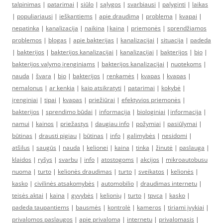
talpinimas
|
patarimai
|
siūlo
|
sąlygos
|
svarbiausi
|
palyginti
|
laikas
|
populiariausi
|
ieškantiems
|
apie draudimą
|
problema
|
kvapai
|
nepatinka
|
kanalizacija
|
naikina
|
kaina
|
priemonės
|
sprendžiamos
problemos
|
blogas
|
apie bakterijas
|
kanalizacijai
|
situacija
|
padeda
|
bakterijos
|
bakterijos kanalizacijai
|
kanalizacijai
|
bakterijos
|
bio
|
bakterijos valymo įrenginiams
|
bakterijos kanalizacijai
|
nuotekoms
|
nauda
|
švara
|
bio
|
bakterijos
|
renkamės
|
kvapas
|
kvapas
|
nemalonus
|
ar kenkia
|
kaip atsikratyti
|
patarimai
|
kokybė
|
įrenginiai
|
tipai
|
kvapas
|
priežiūrai
|
efektyvios priemonės
|
bakterijos
|
sprendimo būdai
|
informacija
|
biologiniai
|
informacija
|
namui
|
kainos
|
priežastys
|
daugiau info
|
požymiai
|
pasiūlymai
|
būtinas
|
drausti pigiau
|
būtinas
|
info
|
galimybės
|
nesidomi
|
atšilus
|
saugūs
|
nauda
|
kelionei
|
kaina
|
tinka
|
žinutė
|
paslauga
|
klaidos
|
ryšys
|
svarbu
|
info
|
atostogoms
|
akcijos
|
mikroautobusu
nuoma
|
turto
|
kelionės draudimas
|
turto
|
sveikatos
|
kelionės
|
kasko
|
civilinės atsakomybės
|
automobilio
|
draudimas internetu
|
teisės aktai
|
kaina
|
gyvybės
|
kelionių
|
turto
|
tpvca
|
kasko
|
padeda taupantiems
|
bausmės
|
kontrolė
|
kameros
|
tiriami įvykiai
|
privalomos paslaugos
|
apie privalomą
|
internetu
|
privalomasis
|