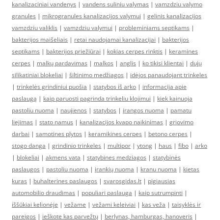
kanalizaciniai vandenys
|
vandens suliniu valymas
|
vamzdziu valymo
granules
|
mikrogranules kanalizacijos valymui
|
gelinis kanalizacijos
vamzdziu valiklis
|
vamzdziu valymui
|
probleminiams septikams
|
bakterijos maišeliais
|
retai naudojamai kanalizacijai
|
bakterijos
septikams
|
bakterijos priežiūrai
|
kokias cerpes rinktis
|
keramines
cerpes
|
malkų pardavimas
|
malkos
|
anglis
|
ko tikisi klientai
|
dujų
silikatiniai blokeliai
|
šiltinimo medžiagos
|
idėjos panaudojant trinkeles
|
trinkelės grindiniui puošia
|
statybos iš arko
|
informacija apie
paslaugą
|
kaip paruosti pagrinda trinkeliu klojimui
|
kiek kainuoja
pastoliu nuoma
|
naujienos
|
statybos
|
įrangos nuoma
|
pamatu
liejimas
|
stato namus
|
kanalizacijos kvapo naikinimas
|
griovimo
darbai
|
samotines plytos
|
keramikines cerpes
|
betono cerpes
|
stogo danga
|
grindinio trinkeles
|
multipor
|
ytong
|
haus
|
fibo
|
arko
|
blokeliai
|
akmens vata
|
statybines medziagos
|
statybinės
paslaugos
|
pastoliu nuoma
|
įrankių nuoma
|
kranu nuoma
|
kietas
kuras
|
buhalterines paslaugos
|
svarosgidas.lt
|
pigiausias
automobilio draudimas
|
populiari paslauga
|
kaip sutrumpinti
|
iššūkiai kelionėje
|
vežame
|
vežami keleiviai
|
kas veža
|
taisyklės ir
pareigos
|
ieškote kas parvežtų
|
berlynas, hamburgas, hanoveris
|