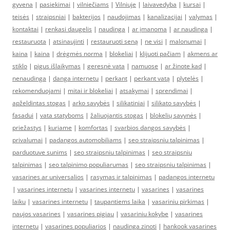
gyvena
|
pasiekimai
|
vilniečiams
|
Vilniuje
|
laivavedyba
|
kursai
|
teisės
|
straipsniai
|
bakterijos
|
naudojimas
|
kanalizacijai
|
valymas
|
kontaktai
|
renkasi daugelis
|
naudinga
|
ar įmanoma
|
ar naudinga
|
restauruota
|
atsinaujinti
|
restauruoti seną
|
ne visi
|
malonumai
|
kaina
|
kaina
|
drėgmės norma
|
blokeliai
|
klijuoti pačiam
|
akmens ar
stiklo
|
pigus išlaikymas
|
geresnė vata
|
namuose
|
ar žinote kad
|
nenaudinga
|
danga internetu
|
perkant
|
perkant vatą
|
plytelės
|
rekomenduojami
|
mitai ir blokeliai
|
atsakymai
|
sprendimai
|
apželdintas stogas
|
arko savybės
|
silikatiniai
|
silikato savybės
|
fasadui
|
vata statyboms
|
žaliuojantis stogas
|
blokelių savynės
|
priežastys
|
kuriame
|
komfortas
|
svarbios dangos savybės
|
privalumai
|
padangos automobiliams
|
seo straipsniu talpinimas
|
parduotuve sunims
|
seo straipsniu talpinimas
|
seo straipsniu
talpinimas
|
seo talpinimo populiarumas
|
seo straipsniu talpinimas
|
vasarines ar universalios
|
rasymas ir talpinimas
|
padangos internetu
|
vasarines internetu
|
vasarines internetu
|
vasarines
|
vasarines
laiku
|
vasarines internetu
|
taupantiems laika
|
vasariniu pirkimas
|
naujos vasarines
|
vasarines pigiau
|
vasariniu kokybe
|
vasarines
internetu
|
vasarines populiarios
|
naudinga zinoti
|
hankook vasarines