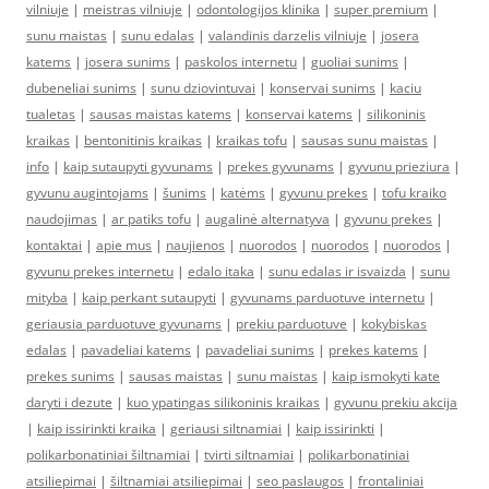
vilniuje
|
meistras vilniuje
|
odontologijos klinika
|
super premium
|
sunu maistas
|
sunu edalas
|
valandinis darzelis vilniuje
|
josera
katems
|
josera sunims
|
paskolos internetu
|
guoliai sunims
|
dubeneliai sunims
|
sunu dziovintuvai
|
konservai sunims
|
kaciu
tualetas
|
sausas maistas katems
|
konservai katems
|
silikoninis
kraikas
|
bentonitinis kraikas
|
kraikas tofu
|
sausas sunu maistas
|
info
|
kaip sutaupyti gyvunams
|
prekes gyvunams
|
gyvunu prieziura
|
gyvunu augintojams
|
šunims
|
katėms
|
gyvunu prekes
|
tofu kraiko
naudojimas
|
ar patiks tofu
|
augalinė alternatyva
|
gyvunu prekes
|
kontaktai
|
apie mus
|
naujienos
|
nuorodos
|
nuorodos
|
nuorodos
|
gyvunu prekes internetu
|
edalo itaka
|
sunu edalas ir isvaizda
|
sunu
mityba
|
kaip perkant sutaupyti
|
gyvunams parduotuve internetu
|
geriausia parduotuve gyvunams
|
prekiu parduotuve
|
kokybiskas
edalas
|
pavadeliai katems
|
pavadeliai sunims
|
prekes katems
|
prekes sunims
|
sausas maistas
|
sunu maistas
|
kaip ismokyti kate
daryti i dezute
|
kuo ypatingas silikoninis kraikas
|
gyvunu prekiu akcija
|
kaip issirinkti kraika
|
geriausi siltnamiai
|
kaip issirinkti
|
polikarbonatiniai šiltnamiai
|
tvirti siltnamiai
|
polikarbonatiniai
atsiliepimai
|
šiltnamiai atsiliepimai
|
seo paslaugos
|
frontaliniai