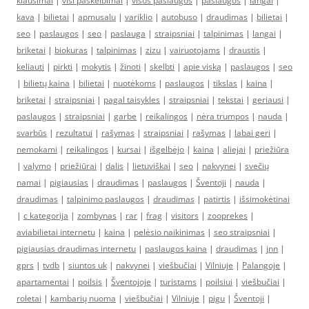
klausimai
|
visi paskelbimai
|
visos paslaugos
|
paslaugos
|
langai
|
kava
|
bilietai
|
apmusalu
|
variklio
|
autobuso
|
draudimas
|
bilietai
|
seo
|
paslaugos
|
seo
|
paslauga
|
straipsniai
|
talpinimas
|
langai
|
briketai
|
biokuras
|
talpinimas
|
zizu
|
vairuotojams
|
draustis
|
keliauti
|
pirkti
|
mokytis
|
žinoti
|
skelbti
|
apie viską
|
paslaugos
|
seo
|
bilietų kaina
|
bilietai
|
nuotėkoms
|
paslaugos
|
tikslas
|
kaina
|
briketai
|
straipsniai
|
pagal taisykles
|
straipsniai
|
tekstai
|
geriausi
|
paslaugos
|
straipsniai
|
garbe
|
reikalingos
|
nėra trumpos
|
nauda
|
svarbūs
|
rezultatui
|
rašymas
|
straipsniai
|
rašymas
|
labai geri
|
nemokami
|
reikalingos
|
kursai
|
išgelbėjo
|
kaina
|
aliejai
|
priežiūra
|
valymo
|
priežiūrai
|
dalis
|
lietuviškai
|
seo
|
nakvynei
|
svečių
namai
|
pigiausias
|
draudimas
|
paslaugos
|
Šventoji
|
nauda
|
draudimas
|
talpinimo paslaugos
|
draudimas
|
patirtis
|
išsimokėtinai
|
c kategorija
|
zombynas
|
rar
|
frag
|
visitors
|
zooprekes
|
aviabilietai internetu
|
kaina
|
pelėsio naikinimas
|
seo straipsniai
|
pigiausias draudimas internetu
|
paslaugos kaina
|
draudimas
|
jnn
|
gprs
|
tvdb
|
siuntos uk
|
nakvynei
|
viešbučiai
|
Vilniuje
|
Palangoje
|
apartamentai
|
poilsis
|
Šventojoje
|
turistams
|
poilsiui
|
viešbučiai
|
roletai
|
kambarių nuoma
|
viešbučiai
|
Vilniuje
|
pigu
|
Šventoji
|