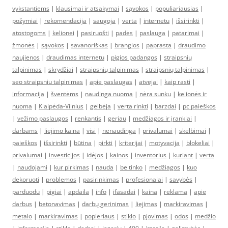
vykstantiems
|
klausimai ir atsakymai
|
sąvokos
|
populiariausias
|
požymiai
|
rekomendacija
|
saugoja
|
verta
|
internetu
|
išsirinkti
|
atostogoms
|
kelionei
|
pasiruošti
|
padės
|
paslauga
|
patarimai
|
žmonės
|
sąvokos
|
savanoriškas
|
brangios
|
paprasta
|
draudimo
naujienos
|
draudimas internetu
|
pigios padangos
|
straipsnių
talpinimas
|
skrydžiai
|
straipsnių talpinimas
|
straipsnių talpinimas
|
seo straipsniu talpinimas
|
apie paslaugas
|
atvejai
|
kaip rasti
|
informacija
|
šventėms
|
naudinga nuoma
|
nėra sunku
|
kelionės ir
nuoma
|
Klaipėda-Vilnius
|
gelbėja
|
verta rinkti
|
barzdai
|
pc paieškos
|
vežimo paslaugos
|
renkantis
|
geriau
|
medžiagos ir įrankiai
|
darbams
|
liejimo kaina
|
visi
|
nenaudinga
|
privalumai
|
skelbimai
|
paieškos
|
išsirinkti
|
būtina
|
pirkti
|
kriterijai
|
motyvacija
|
blokeliai
|
privalumai
|
investicijos
|
idėjos
|
kainos
|
inventorius
|
kuriant
|
verta
|
naudojami
|
kur pirkimas
|
nauda
|
be tinko
|
medžiagos
|
kuo
dekoruoti
|
problemos
|
pasirinkimas
|
profesionalai
|
savybės
|
parduodu
|
pigiai
|
apdaila
|
info
|
ifasadai
|
kaina
|
reklama
|
apie
darbus
|
betonavimas
|
darbų gerinimas
|
liejimas
|
markiravimas
|
metalo
|
markiravimas
|
popieriaus
|
stiklo
|
pjovimas
|
odos
|
medžio