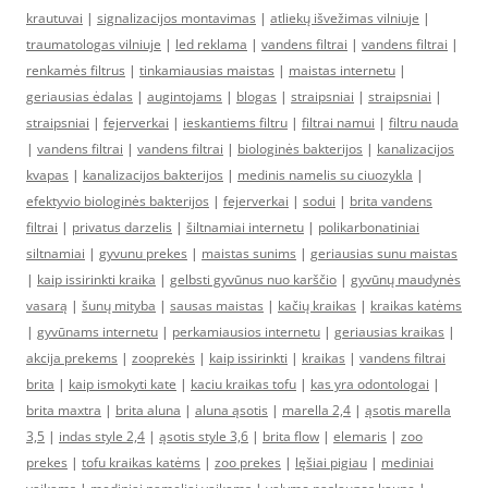
krautuvai
|
signalizacijos montavimas
|
atliekų išvežimas vilniuje
|
traumatologas vilniuje
|
led reklama
|
vandens filtrai
|
vandens filtrai
|
renkamės filtrus
|
tinkamiausias maistas
|
maistas internetu
|
geriausias ėdalas
|
augintojams
|
blogas
|
straipsniai
|
straipsniai
|
straipsniai
|
fejerverkai
|
ieskantiems filtru
|
filtrai namui
|
filtru nauda
|
vandens filtrai
|
vandens filtrai
|
biologinės bakterijos
|
kanalizacijos
kvapas
|
kanalizacijos bakterijos
|
medinis namelis su ciuozykla
|
efektyvio biologinės bakterijos
|
fejerverkai
|
sodui
|
brita vandens
filtrai
|
privatus darzelis
|
šiltnamiai internetu
|
polikarbonatiniai
siltnamiai
|
gyvunu prekes
|
maistas sunims
|
geriausias sunu maistas
|
kaip issirinkti kraika
|
gelbsti gyvūnus nuo karščio
|
gyvūnų maudynės
vasarą
|
šunų mityba
|
sausas maistas
|
kačių kraikas
|
kraikas katėms
|
gyvūnams internetu
|
perkamiausios internetu
|
geriausias kraikas
|
akcija prekems
|
zooprekės
|
kaip issirinkti
|
kraikas
|
vandens filtrai
brita
|
kaip ismokyti kate
|
kaciu kraikas tofu
|
kas yra odontologai
|
brita maxtra
|
brita aluna
|
aluna ąsotis
|
marella 2,4
|
ąsotis marella
3,5
|
indas style 2,4
|
ąsotis style 3,6
|
brita flow
|
elemaris
|
zoo
prekes
|
tofu kraikas katėms
|
zoo prekes
|
lęšiai pigiau
|
mediniai