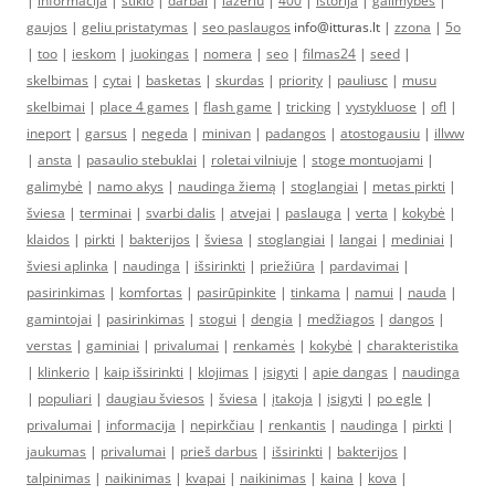
|
informacija
|
stiklo
|
darbai
|
lazeriu
|
400
|
istorija
|
galimybės
|
gaujos
|
geliu pristatymas
|
seo paslaugos
info@itturas.lt |
zzona
|
5o
|
too
|
ieskom
|
juokingas
|
nomera
|
seo
|
filmas24
|
seed
|
skelbimas
|
cytai
|
basketas
|
skurdas
|
priority
|
pauliusc
|
musu
skelbimai
|
place 4 games
|
flash game
|
tricking
|
vystykluose
|
ofl
|
ineport
|
garsus
|
negeda
|
minivan
|
padangos
|
atostogausiu
|
illww
|
ansta
|
pasaulio stebuklai
|
roletai vilniuje
|
stoge montuojami
|
galimybė
|
namo akys
|
naudinga žiemą
|
stoglangiai
|
metas pirkti
|
šviesa
|
terminai
|
svarbi dalis
|
atvejai
|
paslauga
|
verta
|
kokybė
|
klaidos
|
pirkti
|
bakterijos
|
šviesa
|
stoglangiai
|
langai
|
mediniai
|
šviesi aplinka
|
naudinga
|
išsirinkti
|
priežiūra
|
pardavimai
|
pasirinkimas
|
komfortas
|
pasirūpinkite
|
tinkama
|
namui
|
nauda
|
gamintojai
|
pasirinkimas
|
stogui
|
dengia
|
medžiagos
|
dangos
|
verstas
|
gaminiai
|
privalumai
|
renkamės
|
kokybė
|
charakteristika
|
klinkerio
|
kaip išsirinkti
|
klojimas
|
įsigyti
|
apie dangas
|
naudinga
|
populiari
|
daugiau šviesos
|
šviesa
|
įtakoja
|
įsigyti
|
po egle
|
privalumai
|
informacija
|
nepirkčiau
|
renkantis
|
naudinga
|
pirkti
|
jaukumas
|
privalumai
|
prieš darbus
|
išsirinkti
|
bakterijos
|
talpinimas
|
naikinimas
|
kvapai
|
naikinimas
|
kaina
|
kova
|