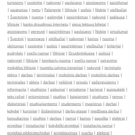
turistams
|
sostinėje
|
nakvynei
|
paslaugos
|
atostogoms
|
pasiūlymai
|
saugumas
|
metu
|
Palangoje
|
Vilniuje
|
poilsis
|
Nidoje
|
viešbučiai
|
Šventojoje
|
nuoma
|
galimybė
|
pasirinkimas
|
nakvynė
|
paklausa
|
Vilniuje
|
kasko draudimas internetu
|
pigus lektuvu bilietai
|
atostogoms
|
geresnė
|
pasirinkimas
|
paslaugos
|
Nidoje
|
privalumai
|
Šventoji
|
pramogos
|
viešbučiai
|
nakvynei
|
kainos
|
nuoma
|
skirtumas
|
sostinėje
|
poilsis
|
pasirinkimas
|
viešbučiai
|
kriterijai
|
gudrybės
|
svečių namai
|
Vilniuje
|
Druskininkuose
|
poilsiui
|
nakvynei
|
Vilniuje
|
kambarių nuoma
|
svečių namai
|
vairavimo
mokyklos Vilniuje
|
nuoteku valymo irenginiai
|
nakvynė
|
terminalo
plėtra
|
darbas
|
terminalas
|
mokslinis darbas
|
mokslinis darbas
|
terminalas
|
plėtra
|
darbas
|
reikšmė
|
privalu
|
pažengusiems
|
informacija
|
studijoms
|
gabumai
|
privaloma
|
karjerai
|
pusiaukelė
|
teks rašyti
|
prisiminimai
|
studijos
|
baigiamieji
|
studijoms
|
temos
|
diplominiai
|
studijuojantiems
|
studentams
|
magistras
|
darbai
|
kokybė
|
kursiniai
|
išsilavinimui
|
darbų etapai
|
medžiaga darbui
|
konsultacijos
|
studijos
|
darbas
|
namui
|
kainos
|
pagalba
|
elektrai
|
projektai
|
instaliacijai
|
kokybiški projektai
|
instaliacija namui
|
projektai elektrotechnikai
|
projektavimas
|
svarbu
|
elektrai
|