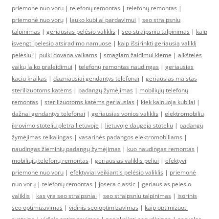
priemone nuo voru
|
telefonų remontas
|
telefonų remontas
|
priemonė nuo vorų
|
lauko kubilai pardavimui
|
seo straipsniu
talpinimas
|
geriausias pelėsio valiklis
|
seo straipsniu talpinimas
|
kaip
isvengti pelesio atsiradimo namuose
|
kaip išsirinkti geriausią valiklį
pelėsiui
|
puiki dovana vaikams
|
smagiam žaidimui kieme
|
aikštelės
vaikų laiko praleidimui
|
telefonų remontas naudingas
|
geriausias
kaciu kraikas
|
dazniausiai gendantys telefonai
|
geriausias maistas
sterilizuotoms katėms
|
padangų žymėjimas
|
mobiliųjų telefonų
remontas
|
sterilizuotoms katėms geriausias
|
kiek kainuoja kubilai
|
dažnai gendantys telefonai
|
geriausias vonios valiklis
|
elektromobiliu
ikrovimo stoteliu pletra lietuvoje
|
lietuvoje daugeja stoteliu
|
padangų
žymėjimas reikalingas
|
vasarinės padangos elektromobiliams
|
naudingas žieminių padangų žymėjimas
|
kuo naudingas remontas
|
mobiliųjų telefonų remontas
|
geriausias valiklis peliui
|
efektyvi
priemone nuo voru
|
efektyviai veikiantis pelėsio valiklis
|
priemonė
nuo vorų
|
telefonų remontas
|
josera classic
|
geriausias pelesio
valiklis
|
kas yra seo straipsniai
|
seo straipsniu talpinimas
|
isorinis
seo optimizavimas
|
vidinis seo optimizavimas
|
kaip optimizuoti