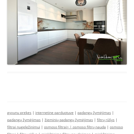
gyvunu prekes
|
internetine parduotuve
|
padangų žymėjimas
|
padangų žymėjimas
|
žieminių padangų žymėjimas
|
filtrų rūšys
|
filtrai nugeležinimui
|
osmoso filtrai> |
osmoso filtrų nauda
|
osmoso