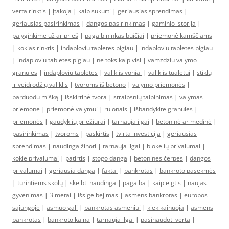
verta rinktis
|
įtakoja
|
kaip sukurti
|
geriausias sprendimas
|
geriausias pasirinkimas
|
dangos pasirinkimas
|
gaminio istorija
|
palyginkime už ar prieš
|
pagalbininkas buičiai
|
priemonė kamščiams
|
kokias rinktis
|
indaploviu tabletes pigiau
|
indaploviu tabletes pigiau
|
indaploviu tabletes pigiau
|
ne toks kaip visi
|
vamzdziu valymo
granules
|
indaploviu tabletes
|
valiklis voniai
|
valiklis tualetui
|
stiklų
ir veidrodžių valiklis
|
tvoroms iš betono
|
valymo priemonės
|
parduodu mišką
|
išskirtinė tvora
|
straipsnių talpinimas
|
valymas
priemone
|
priemonė valymui
|
rulonais
|
išbandykite granules
|
priemonės
|
gaudyklių priežiūrai
|
tarnauja ilgai
|
betoninė ar medinė
|
pasirinkimas
|
tvoroms
|
paskirtis
|
tvirta investicija
|
geriausias
sprendimas
|
naudinga žinoti
|
tarnauja ilgai
|
blokelių privalumai
|
kokie privalumai
|
patirtis
|
stogo danga
|
betoninės čerpės
|
dangos
privalumai
|
geriausia danga
|
faktai
|
bankrotas
|
bankroto pasekmės
|
turintiems skolų
|
skelbti naudinga
|
pagalba
|
kaip elgtis
|
naujas
gyvenimas
|
3 metai
|
išsigelbėjimas
|
asmens bankrotas
|
europos
sąjungoje
|
asmuo gali
|
bankrotas asmeniui
|
kiek kainuoja
|
asmens
bankrotas
|
bankroto kaina
|
tarnauja ilgai
|
pasinaudoti verta
|