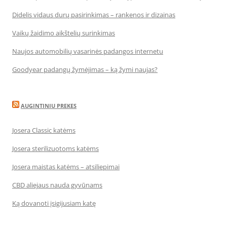
Didelis vidaus durų pasirinkimas – rankenos ir dizainas
Vaikų žaidimo aikštelių surinkimas
Naujos automobilių vasarinės padangos internetu
Goodyear padangų žymėjimas – ką žymi naujas?
AUGINTINIU PREKES
Josera Classic katėms
Josera sterilizuotoms katėms
Josera maistas katėms – atsiliepimai
CBD aliejaus nauda gyvūnams
Ką dovanoti įsigijusiam katę