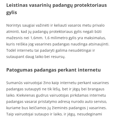
Leistinas vasarinių padangų protektoriaus
gylis
Norintys saugiai važinėti ir keliauti vasaros metu privalo
atminti, kad jų padangų protektoriaus gylis negali būti
mažesnis nei 1,6mm. 1,6 milimetro gylis yra maksimalus,
kuris reiškia jog vasarines padangas naudinga atsinaujinti.
Todėl internetu tai padaryti galima nesudėtingai ir
sutaupant daug laiko bei resursų.
Patogumas padangas perkant internetu
Sumanūs vairuotojai žino kaip internetu perkant vasarines
padangas sutaupyti ne tik lėšų, bet ir jėgų bei brangaus
laiko. Kiekvienas gudrus vairuotojas pirkdamas internetu
padangas vasarai pristatymo adresą nurodo auto serviso,
kuriame bus keičiamos jų žieminės padangos į vasarines.
Taip vairuotojai sutaupo ir laiko, ir jėgų, nesudeginami