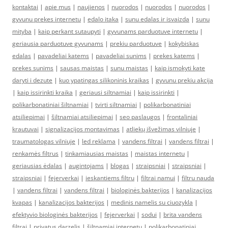
kontaktai
|
apie mus
|
naujienos
|
nuorodos
|
nuorodos
|
nuorodos
|
gyvunu prekes internetu
|
edalo itaka
|
sunu edalas ir isvaizda
|
sunu
mityba
|
kaip perkant sutaupyti
|
gyvunams parduotuve internetu
|
geriausia parduotuve gyvunams
|
prekiu parduotuve
|
kokybiskas
edalas
|
pavadeliai katems
|
pavadeliai sunims
|
prekes katems
|
prekes sunims
|
sausas maistas
|
sunu maistas
|
kaip ismokyti kate
daryti i dezute
|
kuo ypatingas silikoninis kraikas
|
gyvunu prekiu akcija
|
kaip issirinkti kraika
|
geriausi siltnamiai
|
kaip issirinkti
|
polikarbonatiniai šiltnamiai
|
tvirti siltnamiai
|
polikarbonatiniai
atsiliepimai
|
šiltnamiai atsiliepimai
|
seo paslaugos
|
frontaliniai
krautuvai
|
signalizacijos montavimas
|
atliekų išvežimas vilniuje
|
traumatologas vilniuje
|
led reklama
|
vandens filtrai
|
vandens filtrai
|
renkamės filtrus
|
tinkamiausias maistas
|
maistas internetu
|
geriausias ėdalas
|
augintojams
|
blogas
|
straipsniai
|
straipsniai
|
straipsniai
|
fejerverkai
|
ieskantiems filtru
|
filtrai namui
|
filtru nauda
|
vandens filtrai
|
vandens filtrai
|
biologinės bakterijos
|
kanalizacijos
kvapas
|
kanalizacijos bakterijos
|
medinis namelis su ciuozykla
|
efektyvio biologinės bakterijos
|
fejerverkai
|
sodui
|
brita vandens
filtrai
|
privatus darzelis
|
šiltnamiai internetu
|
polikarbonatiniai