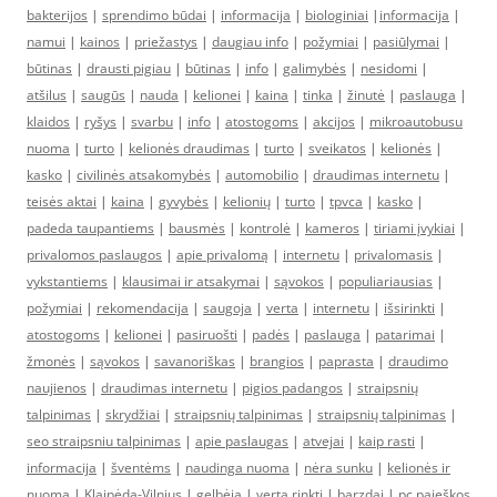
bakterijos
|
sprendimo būdai
|
informacija
|
biologiniai
|
informacija
|
namui
|
kainos
|
priežastys
|
daugiau info
|
požymiai
|
pasiūlymai
|
būtinas
|
drausti pigiau
|
būtinas
|
info
|
galimybės
|
nesidomi
|
atšilus
|
saugūs
|
nauda
|
kelionei
|
kaina
|
tinka
|
žinutė
|
paslauga
|
klaidos
|
ryšys
|
svarbu
|
info
|
atostogoms
|
akcijos
|
mikroautobusu
nuoma
|
turto
|
kelionės draudimas
|
turto
|
sveikatos
|
kelionės
|
kasko
|
civilinės atsakomybės
|
automobilio
|
draudimas internetu
|
teisės aktai
|
kaina
|
gyvybės
|
kelionių
|
turto
|
tpvca
|
kasko
|
padeda taupantiems
|
bausmės
|
kontrolė
|
kameros
|
tiriami įvykiai
|
privalomos paslaugos
|
apie privalomą
|
internetu
|
privalomasis
|
vykstantiems
|
klausimai ir atsakymai
|
sąvokos
|
populiariausias
|
požymiai
|
rekomendacija
|
saugoja
|
verta
|
internetu
|
išsirinkti
|
atostogoms
|
kelionei
|
pasiruošti
|
padės
|
paslauga
|
patarimai
|
žmonės
|
sąvokos
|
savanoriškas
|
brangios
|
paprasta
|
draudimo
naujienos
|
draudimas internetu
|
pigios padangos
|
straipsnių
talpinimas
|
skrydžiai
|
straipsnių talpinimas
|
straipsnių talpinimas
|
seo straipsniu talpinimas
|
apie paslaugas
|
atvejai
|
kaip rasti
|
informacija
|
šventėms
|
naudinga nuoma
|
nėra sunku
|
kelionės ir
nuoma
|
Klaipėda-Vilnius
|
gelbėja
|
verta rinkti
|
barzdai
|
pc paieškos