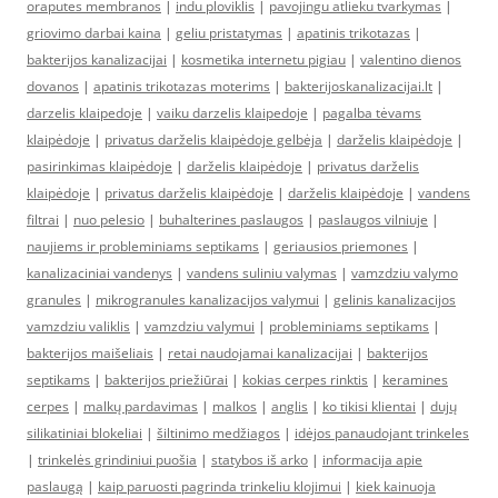
oraputes membranos
|
indu ploviklis
|
pavojingu atlieku tvarkymas
|
griovimo darbai kaina
|
geliu pristatymas
|
apatinis trikotazas
|
bakterijos kanalizacijai
|
kosmetika internetu pigiau
|
valentino dienos
dovanos
|
apatinis trikotazas moterims
|
bakterijoskanalizacijai.lt
|
darzelis klaipedoje
|
vaiku darzelis klaipedoje
|
pagalba tėvams
klaipėdoje
|
privatus darželis klaipėdoje gelbėja
|
darželis klaipėdoje
|
pasirinkimas klaipėdoje
|
darželis klaipėdoje
|
privatus darželis
klaipėdoje
|
privatus darželis klaipėdoje
|
darželis klaipėdoje
|
vandens
filtrai
|
nuo pelesio
|
buhalterines paslaugos
|
paslaugos vilniuje
|
naujiems ir probleminiams septikams
|
geriausios priemones
|
kanalizaciniai vandenys
|
vandens suliniu valymas
|
vamzdziu valymo
granules
|
mikrogranules kanalizacijos valymui
|
gelinis kanalizacijos
vamzdziu valiklis
|
vamzdziu valymui
|
probleminiams septikams
|
bakterijos maišeliais
|
retai naudojamai kanalizacijai
|
bakterijos
septikams
|
bakterijos priežiūrai
|
kokias cerpes rinktis
|
keramines
cerpes
|
malkų pardavimas
|
malkos
|
anglis
|
ko tikisi klientai
|
dujų
silikatiniai blokeliai
|
šiltinimo medžiagos
|
idėjos panaudojant trinkeles
|
trinkelės grindiniui puošia
|
statybos iš arko
|
informacija apie
paslaugą
|
kaip paruosti pagrinda trinkeliu klojimui
|
kiek kainuoja