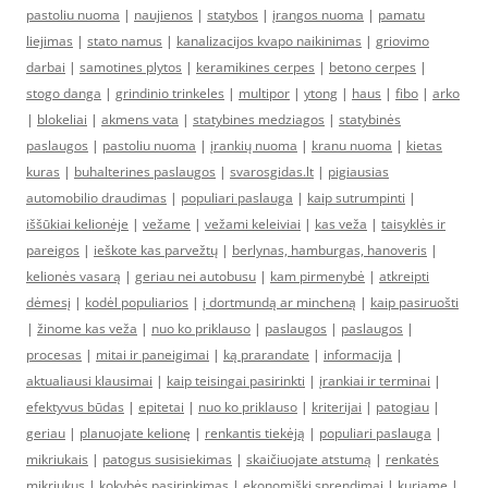
pastoliu nuoma
|
naujienos
|
statybos
|
įrangos nuoma
|
pamatu
liejimas
|
stato namus
|
kanalizacijos kvapo naikinimas
|
griovimo
darbai
|
samotines plytos
|
keramikines cerpes
|
betono cerpes
|
stogo danga
|
grindinio trinkeles
|
multipor
|
ytong
|
haus
|
fibo
|
arko
|
blokeliai
|
akmens vata
|
statybines medziagos
|
statybinės
paslaugos
|
pastoliu nuoma
|
įrankių nuoma
|
kranu nuoma
|
kietas
kuras
|
buhalterines paslaugos
|
svarosgidas.lt
|
pigiausias
automobilio draudimas
|
populiari paslauga
|
kaip sutrumpinti
|
iššūkiai kelionėje
|
vežame
|
vežami keleiviai
|
kas veža
|
taisyklės ir
pareigos
|
ieškote kas parvežtų
|
berlynas, hamburgas, hanoveris
|
kelionės vasarą
|
geriau nei autobusu
|
kam pirmenybė
|
atkreipti
dėmesį
|
kodėl populiarios
|
į dortmundą ar mincheną
|
kaip pasiruošti
|
žinome kas veža
|
nuo ko priklauso
|
paslaugos
|
paslaugos
|
procesas
|
mitai ir paneigimai
|
ką prarandate
|
informacija
|
aktualiausi klausimai
|
kaip teisingai pasirinkti
|
įrankiai ir terminai
|
efektyvus būdas
|
epitetai
|
nuo ko priklauso
|
kriterijai
|
patogiau
|
geriau
|
planuojate kelionę
|
renkantis tiekėją
|
populiari paslauga
|
mikriukais
|
patogus susisiekimas
|
skaičiuojate atstumą
|
renkatės
mikriukus
|
kokybės pasirinkimas
|
ekonomiški sprendimai
|
kuriame
|