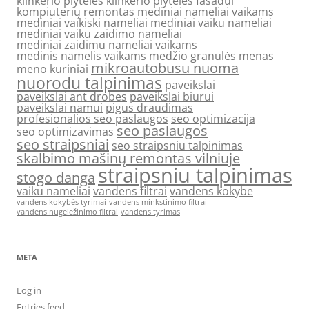
klinkerio plyteles
klinkerio plyteles fasadui
kompiuterių remontas
mediniai nameliai vaikams
mediniai vaikiski nameliai
mediniai vaiku nameliai
mediniai vaiku zaidimo nameliai
mediniai zaidimu nameliai vaikams
medinis namelis vaikams
medžio granulės
menas
mikroautobusu nuoma
meno kuriniai
nuorodu talpinimas
paveikslai
paveikslai ant drobes
paveikslai biurui
paveikslai namui
pigus draudimas
profesionalios seo paslaugos
seo optimizacija
seo paslaugos
seo optimizavimas
seo straipsniai
seo straipsniu talpinimas
skalbimo mašinų remontas vilniuje
straipsniu talpinimas
stogo danga
vaiku nameliai
vandens filtrai
vandens kokybe
vandens kokybės tyrimai
vandens minkstinimo filtrai
vandens nugeležinimo filtrai
vandens tyrimas
META
Log in
Entries feed