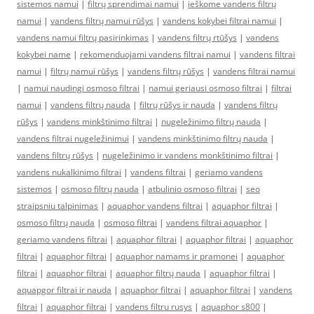
sistemos namui
|
filtrų sprendimai namui
|
ieškome vandens filtrų
namui
|
vandens filtrų namui rūšys
|
vandens kokybei filtrai namui
|
vandens namui filtrų pasirinkimas
|
vandens filtrų rtūšys
|
vandens
kokybei name
|
rekomenduojami vandens filtrai namui
|
vandens filtrai
namui
|
filtrų namui rūšys
|
vandens filtrų rūšys
|
vandens filtrai namui
|
namui naudingi osmoso filtrai
|
namui geriausi osmoso filtrai
|
filtrai
namui
|
vandens filtrų nauda
|
filtrų rūšys ir nauda
|
vandens filtrų
rūšys
|
vandens minkštinimo filtrai
|
nugeležinimo filtrų nauda
|
vandens filtrai nugeležinimui
|
vandens minkštinimo filtrų nauda
|
vandens filtrų rūšys
|
nugeležinimo ir vandens monkštinimo filtrai
|
vandens nukalkinimo filtrai
|
vandens filtrai
|
geriamo vandens
sistemos
|
osmoso filtrų nauda
|
atbulinio osmoso filtrai
|
seo
straipsniu talpinimas
|
aquaphor vandens filtrai
|
aquaphor filtrai
|
osmoso filtrų nauda
|
osmoso filtrai
|
vandens filtrai aquaphor
|
geriamo vandens filtrai
|
aquaphor filtrai
|
aquaphor filtrai
|
aquaphor
filtrai
|
aquaphor filtrai
|
aquaphor namams ir pramonei
|
aquaphor
filtrai
|
aquaphor filtrai
|
aquaphor filtrų nauda
|
aquaphor filtrai
|
aquapgor filtrai ir nauda
|
aquaphor filtrai
|
aquaphor filtrai
|
vandens
filtrai
|
aquaphor filtrai
|
vandens filtru rusys
|
aquaphor s800
|