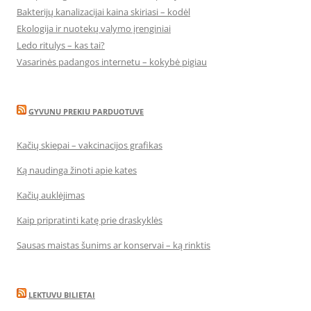
Bakterijų kanalizacijai kaina skiriasi – kodėl
Ekologija ir nuotekų valymo įrenginiai
Ledo ritulys – kas tai?
Vasarinės padangos internetu – kokybė pigiau
GYVUNU PREKIU PARDUOTUVE
Kačių skiepai – vakcinacijos grafikas
Ką naudinga žinoti apie kates
Kačių auklėjimas
Kaip pripratinti katę prie draskyklės
Sausas maistas šunims ar konservai – ką rinktis
LEKTUVU BILIETAI