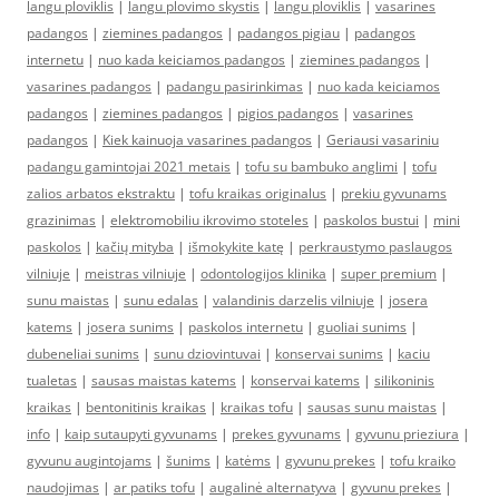
langu ploviklis
|
langu plovimo skystis
|
langu ploviklis
|
vasarines
padangos
|
ziemines padangos
|
padangos pigiau
|
padangos
internetu
|
nuo kada keiciamos padangos
|
ziemines padangos
|
vasarines padangos
|
padangu pasirinkimas
|
nuo kada keiciamos
padangos
|
ziemines padangos
|
pigios padangos
|
vasarines
padangos
|
Kiek kainuoja vasarines padangos
|
Geriausi vasariniu
padangu gamintojai 2021 metais
|
tofu su bambuko anglimi
|
tofu
zalios arbatos ekstraktu
|
tofu kraikas originalus
|
prekiu gyvunams
grazinimas
|
elektromobiliu ikrovimo stoteles
|
paskolos bustui
|
mini
paskolos
|
kačių mityba
|
išmokykite katę
|
perkraustymo paslaugos
vilniuje
|
meistras vilniuje
|
odontologijos klinika
|
super premium
|
sunu maistas
|
sunu edalas
|
valandinis darzelis vilniuje
|
josera
katems
|
josera sunims
|
paskolos internetu
|
guoliai sunims
|
dubeneliai sunims
|
sunu dziovintuvai
|
konservai sunims
|
kaciu
tualetas
|
sausas maistas katems
|
konservai katems
|
silikoninis
kraikas
|
bentonitinis kraikas
|
kraikas tofu
|
sausas sunu maistas
|
info
|
kaip sutaupyti gyvunams
|
prekes gyvunams
|
gyvunu prieziura
|
gyvunu augintojams
|
šunims
|
katėms
|
gyvunu prekes
|
tofu kraiko
naudojimas
|
ar patiks tofu
|
augalinė alternatyva
|
gyvunu prekes
|