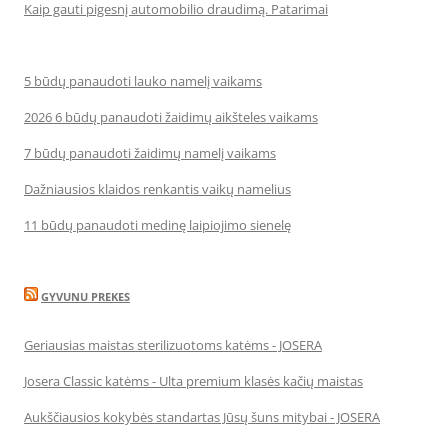
Kaip gauti pigesnį automobilio draudimą. Patarimai
5 būdų panaudoti lauko namelį vaikams
2026 6 būdų panaudoti žaidimų aikšteles vaikams
7 būdų panaudoti žaidimų namelį vaikams
Dažniausios klaidos renkantis vaikų namelius
11 būdų panaudoti medinę laipiojimo sienelę
GYVUNU PREKES
Geriausias maistas sterilizuotoms katėms - JOSERA
Josera Classic katėms - Ulta premium klasės kačių maistas
Aukščiausios kokybės standartas Jūsų šuns mitybai - JOSERA