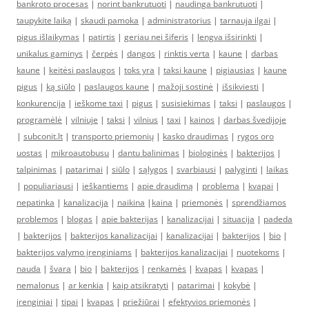
bankroto procesas
|
norint bankrutuoti
|
naudinga bankrutuoti
|
taupykite laiką
|
skaudi pamoka
|
administratorius
|
tarnauja ilgai
|
pigus išlaikymas
|
patirtis
|
geriau nei šiferis
|
lengva išsirinkti
|
unikalus gaminys
|
čerpės
|
dangos
|
rinktis verta
|
kaune
|
darbas
kaune
|
keitėsi paslaugos
|
toks yra
|
taksi kaune
|
pigiausias
|
kaune
pigus
|
ką siūlo
|
paslaugos kaune
|
mažoji sostinė
|
išsikviesti
|
konkurencija
|
ieškome taxi
|
pigus
|
susisiekimas
|
taksi
|
paslaugos
|
programėlė
|
vilniuje
|
taksi
|
vilnius
|
taxi
|
kainos
|
darbas švedijoje
|
subconit.lt
|
transporto priemonių
|
kasko draudimas
|
rygos oro
uostas
|
mikroautobusu
|
dantu balinimas
|
biologinės
|
bakterijos
|
talpinimas
|
patarimai
|
siūlo
|
sąlygos
|
svarbiausi
|
palyginti
|
laikas
|
populiariausi
|
ieškantiems
|
apie draudimą
|
problema
|
kvapai
|
nepatinka
|
kanalizacija
|
naikina
|
kaina
|
priemonės
|
sprendžiamos
problemos
|
blogas
|
apie bakterijas
|
kanalizacijai
|
situacija
|
padeda
|
bakterijos
|
bakterijos kanalizacijai
|
kanalizacijai
|
bakterijos
|
bio
|
bakterijos valymo įrenginiams
|
bakterijos kanalizacijai
|
nuotekoms
|
nauda
|
švara
|
bio
|
bakterijos
|
renkamės
|
kvapas
|
kvapas
|
nemalonus
|
ar kenkia
|
kaip atsikratyti
|
patarimai
|
kokybė
|
įrenginiai
|
tipai
|
kvapas
|
priežiūrai
|
efektyvios priemonės
|