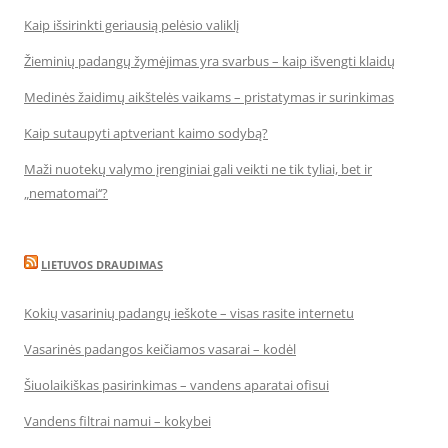
Kaip išsirinkti geriausią pelėsio valiklį
Žieminių padangų žymėjimas yra svarbus – kaip išvengti klaidų
Medinės žaidimų aikštelės vaikams – pristatymas ir surinkimas
Kaip sutaupyti aptveriant kaimo sodybą?
Maži nuotekų valymo įrenginiai gali veikti ne tik tyliai, bet ir
„nematomai‘‘?
LIETUVOS DRAUDIMAS
Kokių vasarinių padangų ieškote – visas rasite internetu
Vasarinės padangos keičiamos vasarai – kodėl
Šiuolaikiškas pasirinkimas – vandens aparatai ofisui
Vandens filtrai namui – kokybei