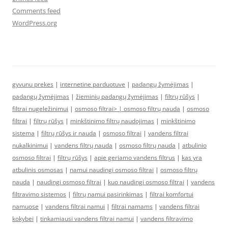
Comments feed
WordPress.org
gyvunu prekes
|
internetine parduotuve
|
padangų žymėjimas
|
padangų žymėjimas
|
žieminių padangų žymėjimas
|
filtrų rūšys
|
filtrai nugeležinimui
|
osmoso filtrai> |
osmoso filtrų nauda
|
osmoso
filtrai
|
filtrų rūšys
|
minkštinimo filtrų naudojimas
|
minkštinimo
sistema
|
filtrų rūšys ir nauda
|
osmoso filtrai
|
vandens filtrai
nukalkinimui
|
vandens filtrų nauda
|
osmoso filtrų nauda
|
atbulinio
osmoso filtrai
|
filtrų rūšys
|
apie geriamo vandens filtrus
|
kas yra
atbulinis osmosas
|
namui naudingi osmoso filtrai
|
osmoso filtrų
nauda
|
naudingi osmoso filtrai
|
kuo naudingi osmoso filtrai
|
vandens
filtravimo sistemos
|
filtrų namui pasirinkimas
|
filtrai komfortui
namuose
|
vandens filtrai namui
|
filtrai namams
|
vandens filtrai
kokybei
|
tinkamiausi vandens filtrai namui
|
vandens filtravimo