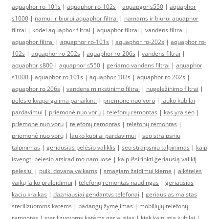
aquaphor ro-101s
|
aquaphor ro-102s
|
aquapgor s550
|
aquaphor
s1000
|
namui ir biurui aquaphor filtrai
|
namams ir biurui aquaphor
filtrai
|
kodel aquaphor filtrai
|
aquaphor filtrai
|
vandens filtrai
|
aquaphor filtrai
|
aquaphor ro-101s
|
aquaphor ro-202s
|
aquaphor ro-
102s
|
aquaphor ro-202s
|
aquaphor ro-206s
|
vandens filtrai
|
aquaphor s800
|
aquaphor s550
|
geriamo vandens filtrai
|
aquaphor
s1000
|
aquaphor ro 101s
|
aquaphor 102s
|
aquaphor ro 202s
|
aquaphor ro 206s
|
vandens minkstinimo filtrai
|
nugeležinimo filtrai
|
pelesio kvapa galima panaikinti
|
priemone nuo voru
|
lauko kubilai
pardavimui
|
priemonė nuo vorų
|
telefonų remontas
|
kas yra seo
|
priemone nuo voru
|
telefonų remontas
|
telefonų remontas
|
priemonė nuo vorų
|
lauko kubilai pardavimui
|
seo straipsniu
talpinimas
|
geriausias pelėsio valiklis
|
seo straipsniu talpinimas
|
kaip
isvengti pelesio atsiradimo namuose
|
kaip išsirinkti geriausią valiklį
pelėsiui
|
puiki dovana vaikams
|
smagiam žaidimui kieme
|
aikštelės
vaikų laiko praleidimui
|
telefonų remontas naudingas
|
geriausias
kaciu kraikas
|
dazniausiai gendantys telefonai
|
geriausias maistas
sterilizuotoms katėms
|
padangų žymėjimas
|
mobiliųjų telefonų
remontas
|
sterilizuotoms katėms geriausias
|
kiek kainuoja kubilai
|