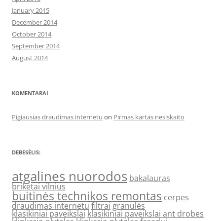
January 2015
December 2014
October 2014
September 2014
August 2014
KOMENTARAI
Pigiausias draudimas internetu
on
Pirmas kartas nesiskaito
DEBESĖLIS:
atgalines nuorodos
bakalauras
briketai vilnius
buitinės technikos remontas
cerpes
draudimas internetu
filtrai
granulės
klasikiniai paveikslai
klasikiniai paveikslai ant drobes