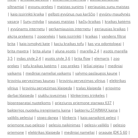
siltnamiai
|
gyvunu prekes
|
maistas sunims
|
geriausias sunu maistas
|
kaip issirinkti kraika
|
gelbsti gyvūnus nuo karščio
|
gyvūnų maudynės
vasarą
|
šunų mityba
|
sausas maistas
|
kačių kraikas
|
kraikas katėms
|
gyvūnams internetu
|
perkamiausios internetu
|
geriausias kraikas
|
akcija prekems
|
zooprekės
|
kaip issirinkti
|
kraikas
|
vandens filtrai
brita
|
kaip ismokyti kate
|
kaciu kraikas tofu
|
kas yra odontologai
|
brita maxtra
|
brita aluna
|
aluna ąsotis
|
marella 2,4
|
ąsotis marella
3,5
|
indas style 2,4
|
ąsotis style 3,6
|
brita flow
|
elemaris
|
zoo
prekes
|
tofu kraikas katėms
|
zoo prekes
|
lęšiai pigiau
|
mediniai
vaikams
|
mediniai nameliai vaikams
|
valymo paslaugos kaune
|
kroviniu pervezimas kaunas
|
kroviniu pervezimas vilnius
|
elektrikas
vilnius
|
kroviniu pervezimas klaipeda
|
tralas klaipeda
|
griovimo
darbai klaipeda
|
siukliu isvezimas
|
klinkerines trinkeles
|
biopreparatai nuotekoms
|
prieziuros priemone starwax 637
|
bakterijos nuoteku irenginiams kaina
|
bakteriju STARWAX kaina
|
valiklis pelesiui
|
stogo danga
|
klinkeris
|
kaip panaikinti pelesi
|
priemone nuo pelesio
|
pelesio naikinimas
|
pelesių valiklis
|
pelesio
priemone
|
elektrikas klaipeda
|
mediniai nameliai
|
orapute JDK S 60
|