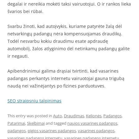
degalai ir nereikia mokėti taksi vairuotojui. O ir rankos lieka
švarios bei rūbai.
Svarbu žinoti, kad autoįvykis, kuriame patyrėte žalą dėl
netvarkingų padangų nėra kompensuojamas draudikų.
Todėl nesvarbu kokiu draudimu esate apdraudę
automobilį, žalos atlyginimo dėl netinkamų padangų galite
ir negauti.
Apibendrinimui galima drąsiai tvirtinti, kad vasarines
padangas perkantys internetu vairuotojai gauna trigubą
naudą nei važinėjantys po fizines parduotuves.
SEO straipsniu talpinimas
This entry was posted in
Auto
,
Draudimas
,
Kelionės
,
Padangos
,
Patarimai
,
Skelbimai
and tagged
naujos vasarines padangos
,
padangos
,
pigios vasarines padangos
,
vasarines padangos
,
vasarines padangos internetu
,
vasarines padangos internetu