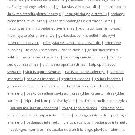
dažnai gendantys telefonai
|
geriausias vonios valiklis
|
elektromobiliu
ikrovimo stoteliu pletra lietuvoje
|
lietuvoje daugeja stoteliu
|
padangų
žymėjimas reikalingas
|
vasarinės padangos elektromobiliams
|
naudingas žieminių padangų žymėjimas
|
kuo naudingas remontas
|
mobiliųjų telefonų remontas
|
geriausias valiklis peliui
|
efektyvi
priemone nuo voru
|
efektyviai veikiantis pelėsio valiklis
|
priemonė
nuo vorų
|
telefonų remontas
|
josera classic
|
geriausias pelesio
valiklis
|
kas yra seo straipsniai
|
seo straipsniu talpinimas
|
isorinis
seo optimizavimas
|
vidinis seo optimizavimas
|
kaip optimizuoti
svetaine
|
vidinis optimizavimas
|
pasiskolinti nesudėtinga
|
paskolos
internetu
|
paskolos internetu
|
greitasis kreditas
|
greitas kreditas
|
greitas kreditas internetu
|
greitieji kreditai internetu
|
kreditas
internetu
|
paskolos refinansavimas
|
draskykles katems
|
draskykles
katems
|
pripratinti kate prie draskykles
|
medinis namelis su ciuozykla
|
sausas maistas ar konservai
|
isvalyti tepalo demes
|
seo straipsniu
talpinimas
|
seo straipsniu talpinimas
|
padangos internetu
|
padangos
internetu
|
padangos internetu
|
pigios padangos
|
padangos internetu
|
padangos internetu
|
neuzsalantis zieminis langu ploviklis
|
zieminis