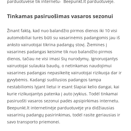
parduotuvėse tik internetu- Beepunkt.lt parduotuvėje.
Tinkamas pasiruošimas vasaros sezonui
Žinant faktą, kad nuo balandžio pirmos dienos iki 10 visi
automobiliai turės būti su vasarinėmis padangomis jau iš
anksto vairuotojai tikrina padangų stovį. Žiemines į
vasarines padangas keisime tik nuo balandžio pirmos
dienos, tačiau ne visi imasi šių nurodymų. Ignoruojantys
vairuotojai sulaukia baudų, o netinkamas naudojimui
vasarines padangas nepasikeitę vairuotojai rizikuoja dar ir
gyvybėmis. Kadangi sudilusios padangos tampa
nestabiliomis lyjant lietui ir esant šlapiai kelio dangai, kai
kurie rizikuojantys patenka į auto įvykius. Todėl tinkamai
pasiruošti vasaros sezonui padės apsipirkimas internetu.
Beepunkt.lt internetinėje parduotuvėje yra didžiausias
vasarinių padangų pasirinkimas, todėl rasite geriausias ir
savo transporto priemonei.