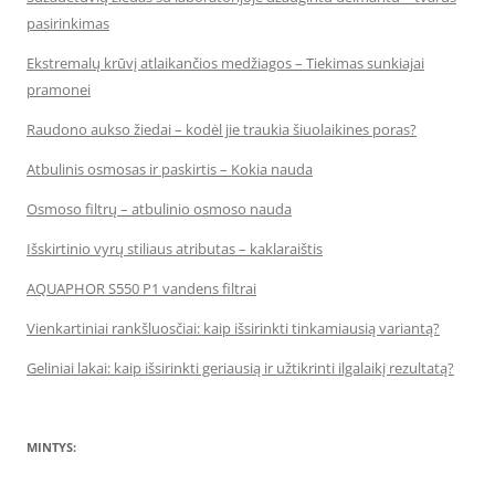
pasirinkimas
Ekstremalų krūvį atlaikančios medžiagos – Tiekimas sunkiajai
pramonei
Raudono aukso žiedai – kodėl jie traukia šiuolaikines poras?
Atbulinis osmosas ir paskirtis – Kokia nauda
Osmoso filtrų – atbulinio osmoso nauda
Išskirtinio vyrų stiliaus atributas – kaklaraištis
AQUAPHOR S550 P1 vandens filtrai
Vienkartiniai rankšluosčiai: kaip išsirinkti tinkamiausią variantą?
Geliniai lakai: kaip išsirinkti geriausią ir užtikrinti ilgalaikį rezultatą?
MINTYS: