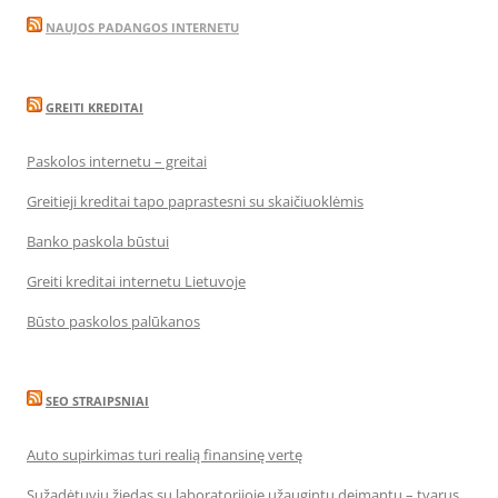
NAUJOS PADANGOS INTERNETU
GREITI KREDITAI
Paskolos internetu – greitai
Greitieji kreditai tapo paprastesni su skaičiuoklėmis
Banko paskola būstui
Greiti kreditai internetu Lietuvoje
Būsto paskolos palūkanos
SEO STRAIPSNIAI
Auto supirkimas turi realią finansinę vertę
Sužadėtuvių žiedas su laboratorijoje užaugintu deimantu – tvarus