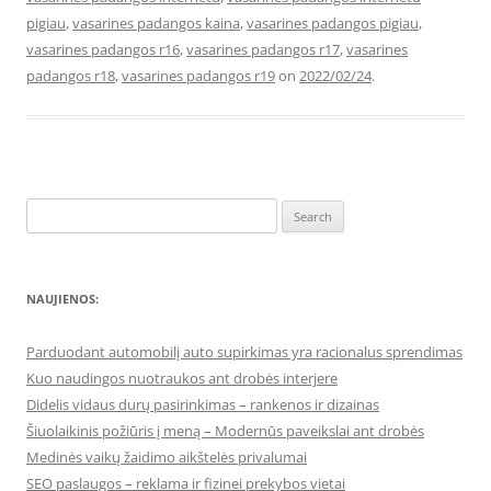
pigiau
,
vasarines padangos kaina
,
vasarines padangos pigiau
,
vasarines padangos r16
,
vasarines padangos r17
,
vasarines
padangos r18
,
vasarines padangos r19
on
2022/02/24
.
Search
for:
NAUJIENOS:
Parduodant automobilį auto supirkimas yra racionalus sprendimas
Kuo naudingos nuotraukos ant drobės interjere
Didelis vidaus durų pasirinkimas – rankenos ir dizainas
Šiuolaikinis požiūris į meną – Modernūs paveikslai ant drobės
Medinės vaikų žaidimo aikštelės privalumai
SEO paslaugos – reklama ir fizinei prekybos vietai