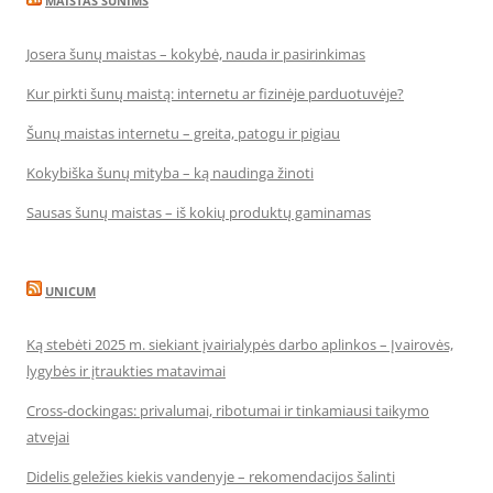
MAISTAS SUNIMS
Josera šunų maistas – kokybė, nauda ir pasirinkimas
Kur pirkti šunų maistą: internetu ar fizinėje parduotuvėje?
Šunų maistas internetu – greita, patogu ir pigiau
Kokybiška šunų mityba – ką naudinga žinoti
Sausas šunų maistas – iš kokių produktų gaminamas
UNICUM
Ką stebėti 2025 m. siekiant įvairialypės darbo aplinkos – Įvairovės,
lygybės ir įtraukties matavimai
Cross-dockingas: privalumai, ribotumai ir tinkamiausi taikymo
atvejai
Didelis geležies kiekis vandenyje – rekomendacijos šalinti