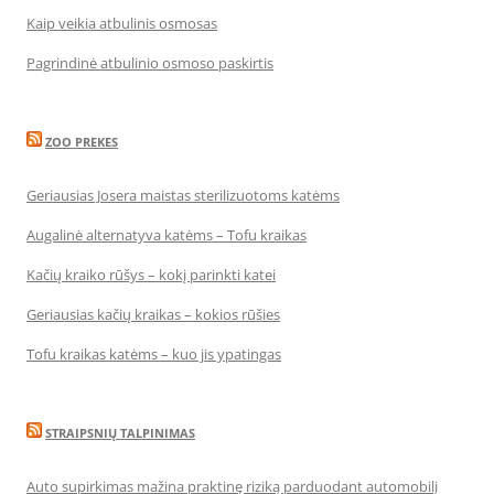
Kaip veikia atbulinis osmosas
Pagrindinė atbulinio osmoso paskirtis
ZOO PREKES
Geriausias Josera maistas sterilizuotoms katėms
Augalinė alternatyva katėms – Tofu kraikas
Kačių kraiko rūšys – kokį parinkti katei
Geriausias kačių kraikas – kokios rūšies
Tofu kraikas katėms – kuo jis ypatingas
STRAIPSNIŲ TALPINIMAS
Auto supirkimas mažina praktinę riziką parduodant automobilį