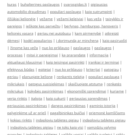
kuras
|
buhalterines paslaugos
|
svarosgidas.lt
|
pigiausias
automobilio draudimas
|
populiari paslauga
|
kaip sutrumpinti
|
iššūkiai kelionėje
|
vežame
|
vežami keleiviai
|
kas veža
|
taisyklės ir
pareigos
|
ieškote kas parvežtų
|
berlynas, hamburgas, hanoveris
|
kelionės vasarą
|
geriau nei autobusu
|
kam pirmenybė
|
atkreipti
dėmesį
|
kodėl populiarios
|
į dortmundą ar mincheną
|
kaip pasiruošti
|
žinome kas veža
|
nuo ko priklauso
|
paslaugos
|
paslaugos
|
procesas
|
mitai ir paneigimai
|
ką prarandate
|
informacija
|
aktualiausi klausimai
|
kaip teisingai pasirinkti
|
įrankiai ir terminai
|
efektyvus būdas
|
epitetai
|
nuo ko priklauso
|
kriterijai
|
patogiau
|
geriau
|
planuojate kelionę
|
renkantis tiekėją
|
populiari paslauga
|
mikriukais
|
patogus susisiekimas
|
skaičiuojate atstumą
|
renkatės
mikriukus
|
kokybės pasirinkimas
|
ekonomiški sprendimai
|
kuriame
|
verta rinktis
|
įtakoja
|
kaip sukurti
|
geriausias sprendimas
|
geriausias pasirinkimas
|
dangos pasirinkimas
|
gaminio istorija
|
palyginkime už ar prieš
|
pagalbininkas buičiai
|
priemonė kamščiams
|
kokias rinktis
|
indaploviu tabletes pigiau
|
indaploviu tabletes pigiau
|
indaploviu tabletes pigiau
|
ne toks kaip visi
|
vamzdziu valymo
granules
|
indaploviu tabletes
|
valiklis voniai
|
valiklis tualetui
|
stiklų