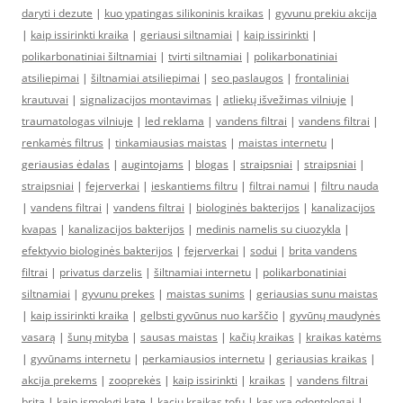
daryti i dezute
|
kuo ypatingas silikoninis kraikas
|
gyvunu prekiu akcija
|
kaip issirinkti kraika
|
geriausi siltnamiai
|
kaip issirinkti
|
polikarbonatiniai šiltnamiai
|
tvirti siltnamiai
|
polikarbonatiniai
atsiliepimai
|
šiltnamiai atsiliepimai
|
seo paslaugos
|
frontaliniai
krautuvai
|
signalizacijos montavimas
|
atliekų išvežimas vilniuje
|
traumatologas vilniuje
|
led reklama
|
vandens filtrai
|
vandens filtrai
|
renkamės filtrus
|
tinkamiausias maistas
|
maistas internetu
|
geriausias ėdalas
|
augintojams
|
blogas
|
straipsniai
|
straipsniai
|
straipsniai
|
fejerverkai
|
ieskantiems filtru
|
filtrai namui
|
filtru nauda
|
vandens filtrai
|
vandens filtrai
|
biologinės bakterijos
|
kanalizacijos
kvapas
|
kanalizacijos bakterijos
|
medinis namelis su ciuozykla
|
efektyvio biologinės bakterijos
|
fejerverkai
|
sodui
|
brita vandens
filtrai
|
privatus darzelis
|
šiltnamiai internetu
|
polikarbonatiniai
siltnamiai
|
gyvunu prekes
|
maistas sunims
|
geriausias sunu maistas
|
kaip issirinkti kraika
|
gelbsti gyvūnus nuo karščio
|
gyvūnų maudynės
vasarą
|
šunų mityba
|
sausas maistas
|
kačių kraikas
|
kraikas katėms
|
gyvūnams internetu
|
perkamiausios internetu
|
geriausias kraikas
|
akcija prekems
|
zooprekės
|
kaip issirinkti
|
kraikas
|
vandens filtrai
brita
|
kaip ismokyti kate
|
kaciu kraikas tofu
|
kas yra odontologai
|