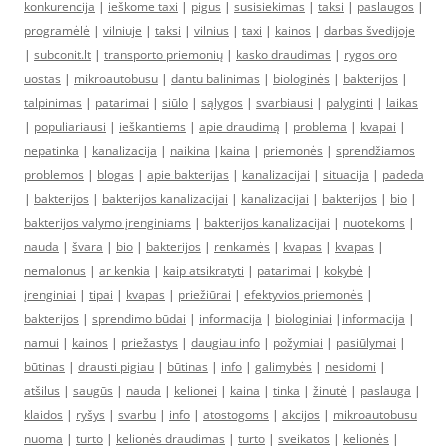
konkurencija
|
ieškome taxi
|
pigus
|
susisiekimas
|
taksi
|
paslaugos
|
programėlė
|
vilniuje
|
taksi
|
vilnius
|
taxi
|
kainos
|
darbas švedijoje
|
subconit.lt
|
transporto priemonių
|
kasko draudimas
|
rygos oro
uostas
|
mikroautobusu
|
dantu balinimas
|
biologinės
|
bakterijos
|
talpinimas
|
patarimai
|
siūlo
|
sąlygos
|
svarbiausi
|
palyginti
|
laikas
|
populiariausi
|
ieškantiems
|
apie draudimą
|
problema
|
kvapai
|
nepatinka
|
kanalizacija
|
naikina
|
kaina
|
priemonės
|
sprendžiamos
problemos
|
blogas
|
apie bakterijas
|
kanalizacijai
|
situacija
|
padeda
|
bakterijos
|
bakterijos kanalizacijai
|
kanalizacijai
|
bakterijos
|
bio
|
bakterijos valymo įrenginiams
|
bakterijos kanalizacijai
|
nuotekoms
|
nauda
|
švara
|
bio
|
bakterijos
|
renkamės
|
kvapas
|
kvapas
|
nemalonus
|
ar kenkia
|
kaip atsikratyti
|
patarimai
|
kokybė
|
įrenginiai
|
tipai
|
kvapas
|
priežiūrai
|
efektyvios priemonės
|
bakterijos
|
sprendimo būdai
|
informacija
|
biologiniai
|
informacija
|
namui
|
kainos
|
priežastys
|
daugiau info
|
požymiai
|
pasiūlymai
|
būtinas
|
drausti pigiau
|
būtinas
|
info
|
galimybės
|
nesidomi
|
atšilus
|
saugūs
|
nauda
|
kelionei
|
kaina
|
tinka
|
žinutė
|
paslauga
|
klaidos
|
ryšys
|
svarbu
|
info
|
atostogoms
|
akcijos
|
mikroautobusu
nuoma
|
turto
|
kelionės draudimas
|
turto
|
sveikatos
|
kelionės
|