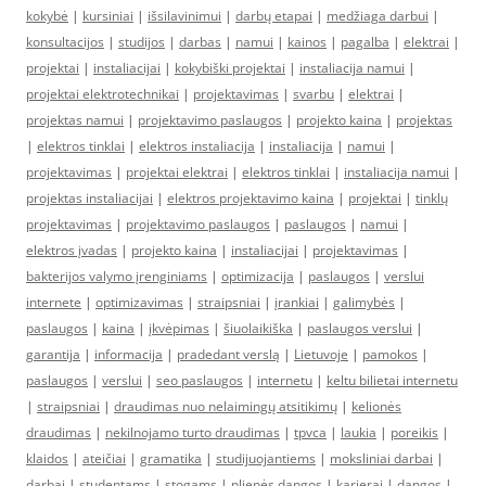
kokybė
|
kursiniai
|
išsilavinimui
|
darbų etapai
|
medžiaga darbui
|
konsultacijos
|
studijos
|
darbas
|
namui
|
kainos
|
pagalba
|
elektrai
|
projektai
|
instaliacijai
|
kokybiški projektai
|
instaliacija namui
|
projektai elektrotechnikai
|
projektavimas
|
svarbu
|
elektrai
|
projektas namui
|
projektavimo paslaugos
|
projekto kaina
|
projektas
|
elektros tinklai
|
elektros instaliacija
|
instaliacija
|
namui
|
projektavimas
|
projektai elektrai
|
elektros tinklai
|
instaliacija namui
|
projektas instaliacijai
|
elektros projektavimo kaina
|
projektai
|
tinklų
projektavimas
|
projektavimo paslaugos
|
paslaugos
|
namui
|
elektros įvadas
|
projekto kaina
|
instaliacijai
|
projektavimas
|
bakterijos valymo įrenginiams
|
optimizacija
|
paslaugos
|
verslui
internete
|
optimizavimas
|
straipsniai
|
įrankiai
|
galimybės
|
paslaugos
|
kaina
|
įkvėpimas
|
šiuolaikiška
|
paslaugos verslui
|
garantija
|
informacija
|
pradedant verslą
|
Lietuvoje
|
pamokos
|
paslaugos
|
verslui
|
seo paslaugos
|
internetu
|
keltu bilietai internetu
|
straipsniai
|
draudimas nuo nelaimingų atsitikimų
|
kelionės
draudimas
|
nekilnojamo turto draudimas
|
tpvca
|
laukia
|
poreikis
|
klaidos
|
ateičiai
|
gramatika
|
studijuojantiems
|
moksliniai darbai
|
darbai
|
studentams
|
stogams
|
plienės dangos
|
karjerai
|
dangos
|