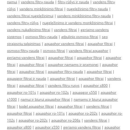
namui
|
vandens filtrų nauda
|
filtrų rūšys ir nauda
|
vandens filtrų
rūšys
|
vandens minkštinimo filtrai
|
nugeležinimo filtrų nauda
|
vandens filtrai nugeležinimui
|
vandens minkštinimo filtrų nauda
|
vandens filtrų rūšys
|
nugeležinimo ir vandens monkštinimo filtrai
|
vandens nukalkinimo filtrai
|
vandens filtrai
|
geriamo vandens
sistemos
|
osmoso filtrų nauda
|
atbulinio osmoso filtrai
|
seo
straipsniu talpinimas
|
aquaphor vandens filtrai
|
aquaphor filtrai
|
osmoso filtrų nauda
|
osmoso filtrai
|
vandens filtrai aquaphor
|
geriamo vandens filtrai
|
aquaphor filtrai
|
aquaphor filtrai
|
aquaphor
filtrai
|
aquaphor filtrai
|
aquaphor namams ir pramonei
|
aquaphor
filtrai
|
aquaphor filtrai
|
aquaphor filtrų nauda
|
aquaphor filtrai
|
aquapgor filtrai ir nauda
|
aquaphor filtrai
|
aquaphor filtrai
|
vandens
filtrai
|
aquaphor filtrai
|
vandens filtru rusys
|
aquaphor s800
|
aquaphor ro-101s
|
aquaphor ro-102s
|
aquapgor s550
|
aquaphor
s1000
|
namui ir biurui aquaphor filtrai
|
namams ir biurui aquaphor
filtrai
|
kodel aquaphor filtrai
|
aquaphor filtrai
|
vandens filtrai
|
aquaphor filtrai
|
aquaphor ro-101s
|
aquaphor ro-202s
|
aquaphor ro-
102s
|
aquaphor ro-202s
|
aquaphor ro-206s
|
vandens filtrai
|
aquaphor s800
|
aquaphor s550
|
geriamo vandens filtrai
|
aquaphor