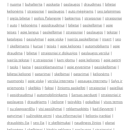
|
nuoma
|
buhalterija
|
apskaita
|
paslaugos
|
draudimas
|
bilietai
kelionėms
|
straipsniai
|
paslaugos
|
auto mėgėjams
|
seo talpinimas
|
pigūs bilietai
|
poilsis Palangoje
|
bakterijos
|
straipsniai
|
straipsniai
|
auto
|
kelionėms
|
apsidraudimui
|
bilietai
|
paskelbimai
|
apie
teises
|
apie langus
|
paskelbimai
|
straipsniai
|
paslaugos
|
tekstai
|
katalogas
|
pasiulymai
|
apie viską
|
įvairūs paskelbimai
|
insert
|
seo
|
skelbimams
|
kursai
|
teisės
|
apie keliones
|
automobiliams
|
apie
draudima
|
bilietai
|
straipsniai ir diskusijos
|
paslaugos verslui
|
įvairūs tekstai
|
ir straipsniai
|
kam įdomu
|
apie keliones
|
apie patirtį
|
tasks
|
kaina
|
pasireklamavimui
|
apie gyvenimą
|
pasiskelbimai
|
bilietai kelionei
|
patarimai
|
skelbimai
|
patarimai
|
kelionėms
|
nuomonės
|
apie viską
|
verslui internetu
|
apsauga internetu
|
šalys ir
priemonės
|
skelbkis
|
faktai
|
žinioms paskelbti
|
straipsniai
|
paieškai
|
apsidraudimui
|
automobilininkams
|
šansas parduoti
|
straipsniai ir
paslaugos
|
draudėjams
|
į kelionę
|
taisyklės
|
pokalbiai
|
visos temos
|
su slapyvardžiu
|
visi pasiūlymai
|
reklamuokitės
|
kad išgyventi
|
patyrimai
|
sužinokite pirmi
|
visa informacijai
|
kelionių įrankiai
|
drauskitės čia
|
seo čia
|
ir skelbimukai
|
naudingos žinios
|
planai
kelionėms
|
skelbimai
|
kitokia reklama
|
paslaugos
|
straipsniai
|