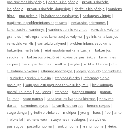
pasirinkimas klaipėdoje
|
darželis klaipėdoje
|
privatus darželis
klaipėdoje
|
privatus darželis klaipėdoje
|
darželis klaipėdoje
|
vandens
filtrai
|
nuo pelesio
|
buhalterines paslaugos
|
paslaugos vilniuje
|
naujiems ir probleminiams septikams
|
geriausios priemones
|
kanalizaciniai vandenys
|
vandens suliniu valymas
|
vamzdziu valymo
granules
|
mikrogranules kanalizacijos valymui
|
gelinis kanalizacijos
vamzdziu valiklis
|
vamzdziu valymui
|
probleminiams septikams
|
bakterijos maišeliais
|
retai naudojamai kanalizacijai
|
bakterijos
septikams
|
bakterijos priežiūrai
|
kokias cerpes rinktis
|
keramines
cerpes
|
malkų pardavimas
|
malkos
|
anglis
|
ko tikisi klientai
|
dujų
silikatiniai blokeliai
|
šiltinimo medžiagos
|
idėjos panaudojant trinkeles
|
trinkelės grindiniui puošia
|
statybos iš arko
|
informacija apie
paslaugą
|
kaip paruosti pagrinda trinkeliu klojimui
|
kiek kainuoja
pastoliu nuoma
|
naujienos
|
statybos
|
įrangos nuoma
|
pamatu
liejimas
|
stato namus
|
kanalizacijos kvapo naikinimas
|
griovimo
darbai
|
samotines plytos
|
keramikines cerpes
|
betono cerpes
|
stogo danga
|
grindinio trinkeles
|
multipor
|
ytong
|
haus
|
fibo
|
arko
|
blokeliai
|
akmens vata
|
statybines medziagos
|
statybinės
paslaugos
|
pastoliu nuoma
|
įrankių nuoma
|
kranu nuoma
|
kietas