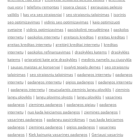
nuo vorų
|
telefonų remontas
|
josera classic
|
geriausias pelesio
valiklis
|
kas yra seo straipsniai
|
seo straipsniu talpinimas
|
isorinis
seo optimizavimas
|
vidinis seo optimizavimas
|
kaip optimizuoti
svetaine
|
vidinis optimizavimas
|
pasiskolinti nesudėtinga
|
paskolos
internetu
|
paskolos internetu
|
greitasis kreditas
|
greitas kreditas
|
greitas kreditas internetu
|
greitieji kreditai internetu
|
kreditas
internetu
|
paskolos refinansavimas
|
draskykles katems
|
draskykles
katems
|
pripratinti kate prie draskykles
|
medinis namelis su ciuozykla
|
sausas maistas ar konservai
|
isvalyti tepalo demes
|
seo straipsniu
talpinimas
|
seo straipsniu talpinimas
|
padangos internetu
|
padangos
internetu
|
padangos internetu
|
pigios padangos
|
padangos internetu
|
padangos internetu
|
neuzsalantis zieminis langu ploviklis
|
zieminis
langu ploviklis
|
langu plovimo skystis
|
langu ploviklis
|
vasarines
padangos
|
ziemines padangos
|
padangos pigiau
|
padangos
internetu
|
nuo kada keiciamos padangos
|
ziemines padangos
|
vasarines padangos
|
padangu pasirinkimas
|
nuo kada keiciamos
padangos
|
ziemines padangos
|
pigios padangos
|
vasarines
padangos
|
Kiek kainuoja vasarines padangos
|
Geriausi vasariniu