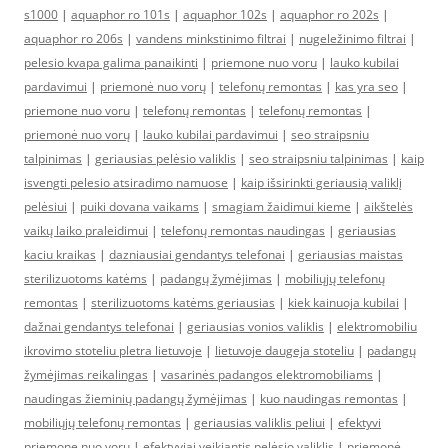
s1000
|
aquaphor ro 101s
|
aquaphor 102s
|
aquaphor ro 202s
|
aquaphor ro 206s
|
vandens minkstinimo filtrai
|
nugeležinimo filtrai
|
pelesio kvapa galima panaikinti
|
priemone nuo voru
|
lauko kubilai
pardavimui
|
priemonė nuo vorų
|
telefonų remontas
|
kas yra seo
|
priemone nuo voru
|
telefonų remontas
|
telefonų remontas
|
priemonė nuo vorų
|
lauko kubilai pardavimui
|
seo straipsniu
talpinimas
|
geriausias pelėsio valiklis
|
seo straipsniu talpinimas
|
kaip
isvengti pelesio atsiradimo namuose
|
kaip išsirinkti geriausią valiklį
pelėsiui
|
puiki dovana vaikams
|
smagiam žaidimui kieme
|
aikštelės
vaikų laiko praleidimui
|
telefonų remontas naudingas
|
geriausias
kaciu kraikas
|
dazniausiai gendantys telefonai
|
geriausias maistas
sterilizuotoms katėms
|
padangų žymėjimas
|
mobiliųjų telefonų
remontas
|
sterilizuotoms katėms geriausias
|
kiek kainuoja kubilai
|
dažnai gendantys telefonai
|
geriausias vonios valiklis
|
elektromobiliu
ikrovimo stoteliu pletra lietuvoje
|
lietuvoje daugeja stoteliu
|
padangų
žymėjimas reikalingas
|
vasarinės padangos elektromobiliams
|
naudingas žieminių padangų žymėjimas
|
kuo naudingas remontas
|
mobiliųjų telefonų remontas
|
geriausias valiklis peliui
|
efektyvi
priemone nuo voru
|
efektyviai veikiantis pelėsio valiklis
|
priemonė