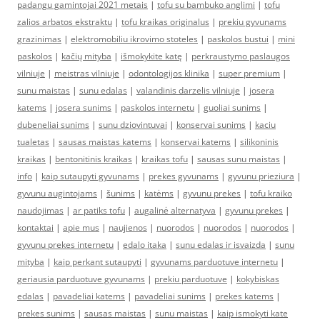
padangu gamintojai 2021 metais
|
tofu su bambuko anglimi
|
tofu
zalios arbatos ekstraktu
|
tofu kraikas originalus
|
prekiu gyvunams
grazinimas
|
elektromobiliu ikrovimo stoteles
|
paskolos bustui
|
mini
paskolos
|
kačių mityba
|
išmokykite katę
|
perkraustymo paslaugos
vilniuje
|
meistras vilniuje
|
odontologijos klinika
|
super premium
|
sunu maistas
|
sunu edalas
|
valandinis darzelis vilniuje
|
josera
katems
|
josera sunims
|
paskolos internetu
|
guoliai sunims
|
dubeneliai sunims
|
sunu dziovintuvai
|
konservai sunims
|
kaciu
tualetas
|
sausas maistas katems
|
konservai katems
|
silikoninis
kraikas
|
bentonitinis kraikas
|
kraikas tofu
|
sausas sunu maistas
|
info
|
kaip sutaupyti gyvunams
|
prekes gyvunams
|
gyvunu prieziura
|
gyvunu augintojams
|
šunims
|
katėms
|
gyvunu prekes
|
tofu kraiko
naudojimas
|
ar patiks tofu
|
augalinė alternatyva
|
gyvunu prekes
|
kontaktai
|
apie mus
|
naujienos
|
nuorodos
|
nuorodos
|
nuorodos
|
gyvunu prekes internetu
|
edalo itaka
|
sunu edalas ir isvaizda
|
sunu
mityba
|
kaip perkant sutaupyti
|
gyvunams parduotuve internetu
|
geriausia parduotuve gyvunams
|
prekiu parduotuve
|
kokybiskas
edalas
|
pavadeliai katems
|
pavadeliai sunims
|
prekes katems
|
prekes sunims
|
sausas maistas
|
sunu maistas
|
kaip ismokyti kate