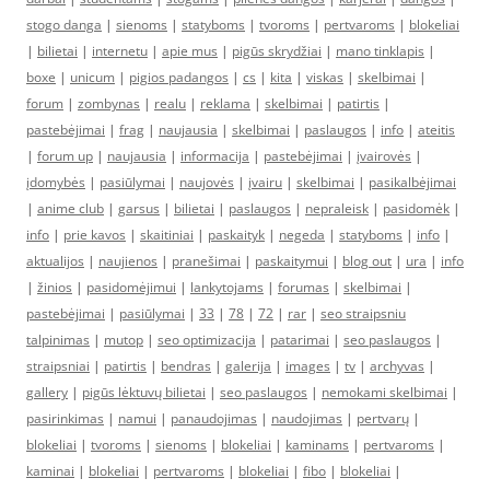
stogo danga
|
sienoms
|
statyboms
|
tvoroms
|
pertvaroms
|
blokeliai
|
bilietai
|
internetu
|
apie mus
|
pigūs skrydžiai
|
mano tinklapis
|
boxe
|
unicum
|
pigios padangos
|
cs
|
kita
|
viskas
|
skelbimai
|
forum
|
zombynas
|
realu
|
reklama
|
skelbimai
|
patirtis
|
pastebėjimai
|
frag
|
naujausia
|
skelbimai
|
paslaugos
|
info
|
ateitis
|
forum up
|
naujausia
|
informacija
|
pastebėjimai
|
įvairovės
|
įdomybės
|
pasiūlymai
|
naujovės
|
įvairu
|
skelbimai
|
pasikalbėjimai
|
anime club
|
garsus
|
bilietai
|
paslaugos
|
nepraleisk
|
pasidomėk
|
info
|
prie kavos
|
skaitiniai
|
paskaityk
|
negeda
|
statyboms
|
info
|
aktualijos
|
naujienos
|
pranešimai
|
paskaitymui
|
blog out
|
ura
|
info
|
žinios
|
pasidomėjimui
|
lankytojams
|
forumas
|
skelbimai
|
pastebėjimai
|
pasiūlymai
|
33
|
78
|
72
|
rar
|
seo straipsniu
talpinimas
|
mutop
|
seo optimizacija
|
patarimai
|
seo paslaugos
|
straipsniai
|
patirtis
|
bendras
|
galerija
|
images
|
tv
|
archyvas
|
gallery
|
pigūs lėktuvų bilietai
|
seo paslaugos
|
nemokami skelbimai
|
pasirinkimas
|
namui
|
panaudojimas
|
naudojimas
|
pertvarų
|
blokeliai
|
tvoroms
|
sienoms
|
blokeliai
|
kaminams
|
pertvaroms
|
kaminai
|
blokeliai
|
pertvaroms
|
blokeliai
|
fibo
|
blokeliai
|