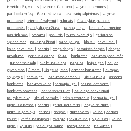
ir veidrodžių valiklis
|
tvoroms iš betono
|
valymo priemonės
|
parduodu mišką
|
išskirtinė tvora
|
straipsnių talpinimas
|
valymas
priemone
|
priemonė valymui
|
rulonais
|
išbandykite granules
|
priemonės
|
gaudyklių priežiūrai
|
tarnauja ilgai
|
betoninė ar medinė
|
pasirinkimas
|
tvoroms
|
paskirtis
|
tvirta investicija
|
geriausias
sprendimas
|
naudinga žinoti
|
tarnauja ilgai
|
blokelių privalumai
|
kokie privalumai
|
patirtis
|
stogo danga
|
betoninės čerpės
|
dangos
privalumai
|
geriausia danga
|
faktai
|
bankrotas
|
bankroto pasekmės
|
turintiems skolų
|
skelbti naudinga
|
pagalba
|
kaip elgtis
|
naujas
gyvenimas
|
3 metai
|
išsigelbėjimas
|
asmens bankrotas
|
europos
sąjungoje
|
asmuo gali
|
bankrotas asmeniui
|
kiek kainuoja
|
asmens
bankrotas
|
bankroto kaina
|
tarnauja ilgai
|
pasinaudoti verta
|
bankroto procesas
|
norint bankrutuoti
|
naudinga bankrutuoti
|
taupykite laiką
|
skaudi pamoka
|
administratorius
|
tarnauja ilgai
|
pigus išlaikymas
|
patirtis
|
geriau nei šiferis
|
lengva išsirinkti
|
unikalus gaminys
|
čerpės
|
dangos
|
rinktis verta
|
kaune
|
darbas
kaune
|
keitėsi paslaugos
|
toks yra
|
taksi kaune
|
pigiausias
|
kaune
pigus
|
ką siūlo
|
paslaugos kaune
|
mažoji sostinė
|
išsikviesti
|