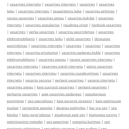
|
vasarines internetu
|
vasarines internetu
|
vasarines
|
vasarines
laiku
|
vasarines internetu
|
taupantiems laika
|
vasariniu pirkimas
|
naujos vasarines
|
vasarines pigiau
|
vasariniu kokybe
|
vasarines
internetu
|
vasarines populiarios
|
naudinga zinoti
|
hankook vasarines
|
vasarines
|
perka vasarines
|
vasariniu pasirinkimas
|
vasarines
elektromobiliams
|
vasarines laiku
|
pirkti vasarines
|
diziausias
pasirinkimas
|
vasarines internetu
|
vasarines
|
vasarines
|
vasarines
internetu
|
vasariniu privalumai
|
vasariniu padangu bukle
|
vasarines
elektromobiliams
|
vasarines pagiau
|
naujos vasarines internetu
|
vasarines internetu
|
vasarines isigyti internetu
|
pigios vasarines
internetu
|
vasarines internetu
|
vasariniu nusidevejimas
|
vasarines
internetu
|
vasaros sezonui
|
perkant vasarines
|
vasarai internetu
|
vasarines pigiau
|
kaip susirasti vasarines
|
perkant vasarines
|
perkame vasarines
|
apie vasarines padangas
|
populiariausi
gamintojai
|
seo specialistas
|
kaip parasyti straipsni
|
kaip optimizuoti
puslapi
|
semantine paieska
|
daugiau galimybiu
|
kas yra seo
|
seo
klaidos
|
kaip rasyti tekstus
|
atsakymai apie seo
|
kopijuotas turinys
|
optimizavimo metodai
|
seo patarimai
|
svetainiu kurimas
|
seo
straipsniu talpinimas
|
seo tekstu rasymas
|
seo auditas
|
seo