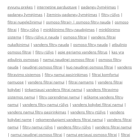
gyvunu prekes
|
internetine parduotuve
|
padangų žymėjimas
|
padangų žymėjimas
|
žieminių padangų žymėjimas
|
filtrų rūšys
|
filtrai nugeležinimui
|
osmoso filtrai> |
osmoso filtrų nauda
|
osmoso
filtrai
|
filtrų rūšys
|
minkštinimo filtrų naudojimas
|
minkštinimo
sistema
|
filtrų rūšys ir nauda
|
osmoso filtrai
|
vandens filtrai
nukalkinimui
|
vandens filtrų nauda
|
osmoso filtrų nauda
|
atbulinio
osmoso filtrai
|
filtrų rūšys
|
apie geriamo vandens filtrus
|
kas yra
atbulinis osmosas
|
namui naudingi osmoso filtrai
|
osmoso filtrų
nauda
|
naudingi osmoso filtrai
|
kuo naudingi osmoso filtrai
|
vandens
filtravimo sistemos
|
filtrų namui pasirinkimas
|
filtrai komfortui
namuose
|
vandens filtrai namui
|
filtrai namams
|
vandens filtrai
kokybei
|
tinkamiausi vandens filtrai namui
|
vandens filtravimo
sistemos namui
|
filtrų sprendimai namui
|
ieškome vandens filtrų
namui
|
vandens filtrų namui rūšys
|
vandens kokybei filtrai namui
|
vandens namui filtrų pasirinkimas
|
vandens filtrų rtūšys
|
vandens
kokybei name
|
rekomenduojami vandens filtrai namui
|
vandens filtrai
namui
|
filtrų namui rūšys
|
vandens filtrų rūšys
|
vandens filtrai namui
|
namui naudingi osmoso filtrai
|
namui geriausi osmoso filtrai
|
filtrai