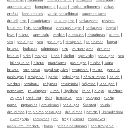
automobiliams
|
kompiuterija
|
auto
|
įrankiai kelionėms
|
viskas
grožiui
|
konsultacijos
|
įvairūs paskelbimai
|
automobiliams
|
draudėjams
|
draudėjams
|
keliautojams
|
paslaugoms
|
teisiniai
klausimai
|
visi paskelbimai
|
visos paslaugos
|
paslaugos
|
langai
|
kava
|
bilietai
|
apmusalu
|
variklio
|
autobuso
|
draudimas
|
bilietai
|
seo
|
paslaugos
|
seo
|
paslauga
|
straipsniai
|
talpinimas
|
langai
|
briketai
|
biokuras
|
talpinimas
|
zizu
|
vairuotojams
|
draustis
|
keliauti
|
pirkti
|
mokytis
|
žinoti
|
skelbti
|
apie viską
|
paslaugos
|
seo
|
bilietų kaina
|
bilietai
|
nuotėkoms
|
paslaugos
|
tikslas
|
kaina
|
briketai
|
straipsniai
|
pagal taisykles
|
straipsniai
|
tekstai
|
geriausi
|
paslaugos
|
straipsniai
|
garbe
|
reikalingos
|
nėra trumpos
|
nauda
|
svarbūs
|
rezultatui
|
rašymas
|
straipsniai
|
rašymas
|
labai geri
|
nemokami
|
reikalingos
|
kursai
|
išgelbėjo
|
kaina
|
aliejai
|
priežiūra
|
valymo
|
priežiūrai
|
dalis
|
lietuviškai
|
seo
|
nakvynei
|
svečių
namai
|
pigiausias
|
draudimas
|
paslaugos
|
Šventoji
|
nauda
|
draudimas
|
talpinimo paslaugos
|
draudimas
|
patirtis
|
išsimokėtinai
|
c kategorija
|
zombynas
|
rar
|
frag
|
visitors
|
zooprekes
|
aviabilietai internetu
|
kaina
|
pelėsio naikinimas
|
seo straipsniai
|