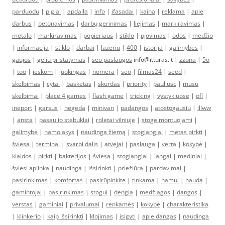
parduodu
|
pigiai
|
apdaila
|
info
|
ifasadai
|
kaina
|
reklama
|
apie
darbus
|
betonavimas
|
darbų gerinimas
|
liejimas
|
markiravimas
|
metalo
|
markiravimas
|
popieriaus
|
stiklo
|
pjovimas
|
odos
|
medžio
|
informacija
|
stiklo
|
darbai
|
lazeriu
|
400
|
istorija
|
galimybės
|
gaujos
|
geliu pristatymas
|
seo paslaugos
info@itturas.lt |
zzona
|
5o
|
too
|
ieskom
|
juokingas
|
nomera
|
seo
|
filmas24
|
seed
|
skelbimas
|
cytai
|
basketas
|
skurdas
|
priority
|
pauliusc
|
musu
skelbimai
|
place 4 games
|
flash game
|
tricking
|
vystykluose
|
ofl
|
ineport
|
garsus
|
negeda
|
minivan
|
padangos
|
atostogausiu
|
illww
|
ansta
|
pasaulio stebuklai
|
roletai vilniuje
|
stoge montuojami
|
galimybė
|
namo akys
|
naudinga žiemą
|
stoglangiai
|
metas pirkti
|
šviesa
|
terminai
|
svarbi dalis
|
atvejai
|
paslauga
|
verta
|
kokybė
|
klaidos
|
pirkti
|
bakterijos
|
šviesa
|
stoglangiai
|
langai
|
mediniai
|
šviesi aplinka
|
naudinga
|
išsirinkti
|
priežiūra
|
pardavimai
|
pasirinkimas
|
komfortas
|
pasirūpinkite
|
tinkama
|
namui
|
nauda
|
gamintojai
|
pasirinkimas
|
stogui
|
dengia
|
medžiagos
|
dangos
|
verstas
|
gaminiai
|
privalumai
|
renkamės
|
kokybė
|
charakteristika
|
klinkerio
|
kaip išsirinkti
|
klojimas
|
įsigyti
|
apie dangas
|
naudinga