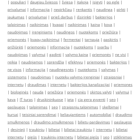
|
populiari
|
daugiau šviesos
|
šviesa
|
įtakoja
|
įsigyti
|
po egle
|
privalumai
|
informacija
|
nepirkčiau
|
renkantis
|
naudinga
|
pirkti
|
jaukumas
|
privalumai
|
prieš darbus
|
išsirinkti
|
bakterijos
|
talpinimas
|
naikinimas
|
kvapai
|
naikinimas
|
kaina
|
kova
|
naudojimas
|
įrenginiams
|
naudingos
|
nuotekoms
|
priežiūra
|
priemonės
|
kvapų naikinimui
|
fermentai
|
tarnauja
|
paskirtis
|
prižiūrėti
|
priemonės
|
informacija
|
nuotekoms
|
svarbu
|
naudojimas
|
valymui
|
gadinti
|
valymo kaina
|
priemonės
|
ne visi
|
reikia
|
naudojamos
|
sprendžia
|
efektyvu
|
priemonės
|
bakterijos
|
ne visos
|
informacija
|
naudingesnės
|
nuotekoms
|
valymas
|
sistemoms
|
naudojimas
|
nuotekų valymo įrenginiai
|
straipsniai
|
internetu
|
draudimas
|
internetu
|
bakterijos kanalizacijai
|
priemones
|
biologinės
|
nauda
|
priežiūra
|
priemonės
|
skirtos valyti
|
valymui
|
kava
|
IT turas
|
druskininkuose
|
igta
|
cia gera gyventi
|
seo
|
paslaugos
|
talpinimas
|
seo
|
straipsniu talpinimas
|
skelbimai
|
kursai
|
teisiniai sprendimai
|
keliaujantiems
|
automobiliai
|
draudimo
smulkmenos
|
draudimo smulkmenos
|
bilietų pardavimas
|
paslaugos
|
desinieji
|
traukiniu
|
bilietai
|
bilietai traukiniu
|
internetu
|
bilietai
internetu
|
pigūs
|
traukinių internetu
|
bilietai pigūs
|
seo
|
stiklinimas