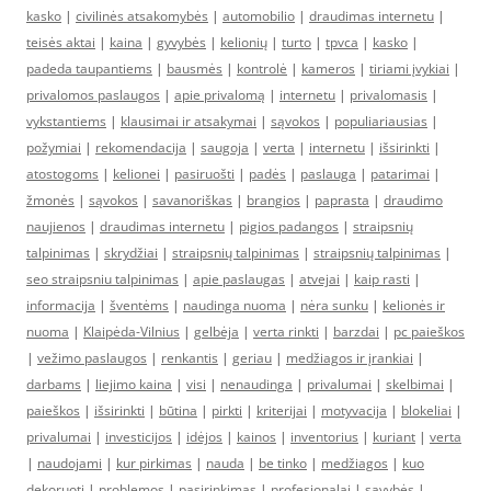
kasko
|
civilinės atsakomybės
|
automobilio
|
draudimas internetu
|
teisės aktai
|
kaina
|
gyvybės
|
kelionių
|
turto
|
tpvca
|
kasko
|
padeda taupantiems
|
bausmės
|
kontrolė
|
kameros
|
tiriami įvykiai
|
privalomos paslaugos
|
apie privalomą
|
internetu
|
privalomasis
|
vykstantiems
|
klausimai ir atsakymai
|
sąvokos
|
populiariausias
|
požymiai
|
rekomendacija
|
saugoja
|
verta
|
internetu
|
išsirinkti
|
atostogoms
|
kelionei
|
pasiruošti
|
padės
|
paslauga
|
patarimai
|
žmonės
|
sąvokos
|
savanoriškas
|
brangios
|
paprasta
|
draudimo
naujienos
|
draudimas internetu
|
pigios padangos
|
straipsnių
talpinimas
|
skrydžiai
|
straipsnių talpinimas
|
straipsnių talpinimas
|
seo straipsniu talpinimas
|
apie paslaugas
|
atvejai
|
kaip rasti
|
informacija
|
šventėms
|
naudinga nuoma
|
nėra sunku
|
kelionės ir
nuoma
|
Klaipėda-Vilnius
|
gelbėja
|
verta rinkti
|
barzdai
|
pc paieškos
|
vežimo paslaugos
|
renkantis
|
geriau
|
medžiagos ir įrankiai
|
darbams
|
liejimo kaina
|
visi
|
nenaudinga
|
privalumai
|
skelbimai
|
paieškos
|
išsirinkti
|
būtina
|
pirkti
|
kriterijai
|
motyvacija
|
blokeliai
|
privalumai
|
investicijos
|
idėjos
|
kainos
|
inventorius
|
kuriant
|
verta
|
naudojami
|
kur pirkimas
|
nauda
|
be tinko
|
medžiagos
|
kuo
dekoruoti
|
problemos
|
pasirinkimas
|
profesionalai
|
savybės
|