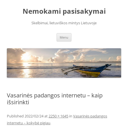
Skip
to
Nemokami pasisakymai
content
Skelbimai, lietuviškos mintys Lietuvoje
Menu
Vasarinės padangos internetu – kaip
išsirinkti
Published
2022/02/24
at
2250 × 1645
in
Vasarinės padangos
internetu – kokybė pigiau
.