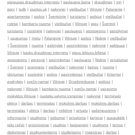
pigiausias draudimas internetu
|
paslaugos kaina
|
draudimas
|
jnn
|
gprs
|
tvdb
|
siuntos uk
|
nakvynei
|
viešbučiai
|
Vilniuje
|
Palangoje
|
apartamentai
|
poilsis
|
Šventojoje
|
turistams
|
poilsiui
|
viešbučiai
|
roletai
|
kambarių nuoma
|
viešbučiai
|
Vilniuje
|
pigu
|
Šventoji
|
turistams
|
sostinėje
|
nakvynei
|
paslaugos
|
atostogoms
|
pasiūlymai
|
saugumas
|
metu
|
Palangoje
|
Vilniuje
|
poilsis
|
Nidoje
|
viešbučiai
|
Šventojoje
|
nuoma
|
galimybė
|
pasirinkimas
|
nakvynė
|
paklausa
|
Vilniuje
|
kasko draudimas internetu
|
pigus lektuvu bilietai
|
atostogoms
|
geresnė
|
pasirinkimas
|
paslaugos
|
Nidoje
|
privalumai
|
Šventoji
|
pramogos
|
viešbučiai
|
nakvynei
|
kainos
|
nuoma
|
skirtumas
|
sostinėje
|
poilsis
|
pasirinkimas
|
viešbučiai
|
kriterijai
|
gudrybės
|
svečių namai
|
Vilniuje
|
Druskininkuose
|
poilsiui
|
nakvynei
|
Vilniuje
|
kambarių nuoma
|
svečių namai
|
vairavimo
mokyklos Vilniuje
|
nuoteku valymo irenginiai
|
nakvynė
|
terminalo
plėtra
|
darbas
|
terminalas
|
mokslinis darbas
|
mokslinis darbas
|
terminalas
|
plėtra
|
darbas
|
reikšmė
|
privalu
|
pažengusiems
|
informacija
|
studijoms
|
gabumai
|
privaloma
|
karjerai
|
pusiaukelė
|
teks rašyti
|
prisiminimai
|
studijos
|
baigiamieji
|
studijoms
|
temos
|
diplominiai
|
studijuojantiems
|
studentams
|
magistras
|
darbai
|