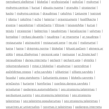
nemokami skelbimai
|
blokeliai
|
profesionalai
|
pokyčiai
|
mokymai
|
mokymo centras
|
kursai
|
plaustų nuoma
|
granulės
|
straipsniai
|
kasko
|
mokymo centras
|
draudimas
|
rakshtys
|
Lietuvoje
|
įvairovė
|
įdomu
|
rakshtys
|
echo
|
kateriui
|
organizuojami
|
kvalifikacija
|
gyvena
|
pasiekimai
|
vilniečiams
|
Vilniuje
|
laivavedyba
|
kursai
|
teisės
|
straipsniai
|
bakterijos
|
naudojimas
|
kanalizacijai
|
valymas
|
kontaktai
|
renkasi daugelis
|
naudinga
|
ar įmanoma
|
ar naudinga
|
restauruota
|
atsinaujinti
|
restauruoti seną
|
ne visi
|
malonumai
|
kaina
|
kaina
|
drėgmės norma
|
blokeliai
|
klijuoti pačiam
|
akmens ar
stiklo
|
pigus išlaikymas
|
geresnė vata
|
namuose
|
ar žinote kad
|
nenaudinga
|
danga internetu
|
perkant
|
perkant vatą
|
plytelės
|
rekomenduojami
|
mitai ir blokeliai
|
atsakymai
|
sprendimai
|
apželdintas stogas
|
arko savybės
|
silikatiniai
|
silikato savybės
|
fasadui
|
vata statyboms
|
žaliuojantis stogas
|
blokelių savynės
|
priežastys
|
kuriame
|
komfortas
|
svarbios dangos savybės
|
privalumai
|
padangos automobiliams
|
seo straipsniu talpinimas
|
parduotuve sunims
|
seo straipsniu talpinimas
|
seo straipsniu
talpinimas
|
seo talpinimo populiarumas
|
seo straipsniu talpinimas
|
vasarines ar universalios
|
rasymas ir talpinimas
|
padangos internetu