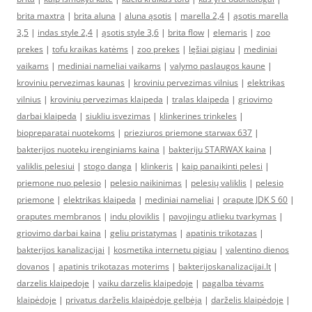
brita maxtra
|
brita aluna
|
aluna ąsotis
|
marella 2,4
|
ąsotis marella
3,5
|
indas style 2,4
|
ąsotis style 3,6
|
brita flow
|
elemaris
|
zoo
prekes
|
tofu kraikas katėms
|
zoo prekes
|
lęšiai pigiau
|
mediniai
vaikams
|
mediniai nameliai vaikams
|
valymo paslaugos kaune
|
kroviniu pervezimas kaunas
|
kroviniu pervezimas vilnius
|
elektrikas
vilnius
|
kroviniu pervezimas klaipeda
|
tralas klaipeda
|
griovimo
darbai klaipeda
|
siukliu isvezimas
|
klinkerines trinkeles
|
biopreparatai nuotekoms
|
prieziuros priemone starwax 637
|
bakterijos nuoteku irenginiams kaina
|
bakteriju STARWAX kaina
|
valiklis pelesiui
|
stogo danga
|
klinkeris
|
kaip panaikinti pelesi
|
priemone nuo pelesio
|
pelesio naikinimas
|
pelesių valiklis
|
pelesio
priemone
|
elektrikas klaipeda
|
mediniai nameliai
|
orapute JDK S 60
|
oraputes membranos
|
indu ploviklis
|
pavojingu atlieku tvarkymas
|
griovimo darbai kaina
|
geliu pristatymas
|
apatinis trikotazas
|
bakterijos kanalizacijai
|
kosmetika internetu pigiau
|
valentino dienos
dovanos
|
apatinis trikotazas moterims
|
bakterijoskanalizacijai.lt
|
darzelis klaipedoje
|
vaiku darzelis klaipedoje
|
pagalba tėvams
klaipėdoje
|
privatus darželis klaipėdoje gelbėja
|
darželis klaipėdoje
|