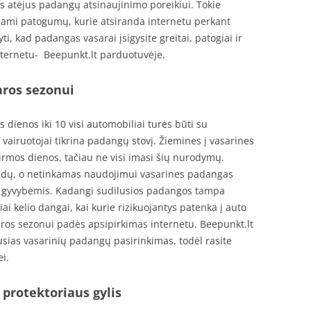
tlis atėjus padangų atsinaujinimo poreikiui. Tokie
ojami patogumų, kurie atsiranda internetu perkant
i, kad padangas vasarai įsigysite greitai, patogiai ir
internetu- Beepunkt.lt parduotuvėje.
ros sezonui
 dienos iki 10 visi automobiliai turės būti su
vairuotojai tikrina padangų stovį. Žiemines į vasarines
rmos dienos, tačiau ne visi imasi šių nurodymų.
audų, o netinkamas naudojimui vasarines padangas
 ir gyvybėmis. Kadangi sudilusios padangos tampa
piai kelio dangai, kai kurie rizikuojantys patenka į auto
saros sezonui padės apsipirkimas internetu. Beepunkt.lt
usias vasarinių padangų pasirinkimas, todėl rasite
i.
 protektoriaus gylis