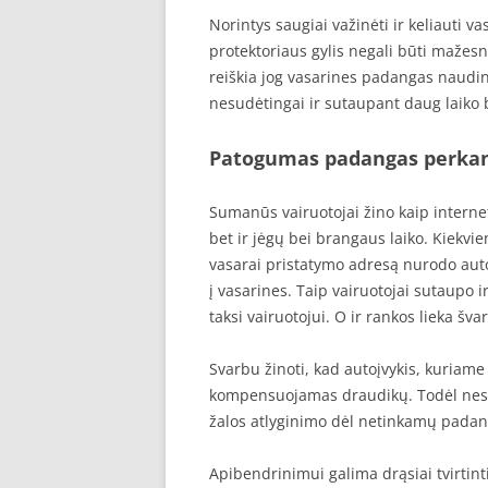
Norintys saugiai važinėti ir keliauti 
protektoriaus gylis negali būti mažesn
reiškia jog vasarines padangas nauding
nesudėtingai ir sutaupant daug laiko 
Patogumas padangas perkan
Sumanūs vairuotojai žino kaip interne
bet ir jėgų bei brangaus laiko. Kiekv
vasarai pristatymo adresą nurodo aut
į vasarines. Taip vairuotojai sutaupo i
taksi vairuotojui. O ir rankos lieka šva
Svarbu žinoti, kad autoįvykis, kuriam
kompensuojamas draudikų. Todėl nes
žalos atlyginimo dėl netinkamų padang
Apibendrinimui galima drąsiai tvirtin