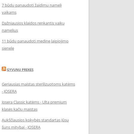
7 būdų panaudoti žaidimų namelį
vaikams
Dažniausios klaidos renkantis vaikų
namelius
11 būdų panaudoti medinę laipiojimo
sienelę
GYVUNU PREKES
Geriausias maistas sterilizuotoms katėms
- JOSERA
Josera Classic katėms - Ulta premium
klasės kačių maistas
Aukščiausios kokybės standartas Jūsų
šuns mitybai - JOSERA