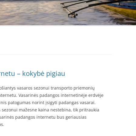
rnetu – kokybė pigiau
ošiantys vasaros sezonui transporto priemonių
nternetu. Vasarinės padangos internetinėje erdvėje
inis patogumas norint įsigyti padangas vasarai.
sezonui mažesne kaina nestebina, tik pritraukia
sarinės padangos internetu bus geriausias
ms.