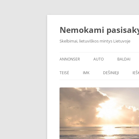
Skip
to
content
Nemokami pasisak
Skelbimai, lietuviškos mintys Lietuvoje
ANNONSER
AUTO
BALDAI
TEISĖ
IMK
DEŠINIEJI
IE