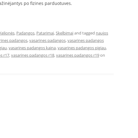
ažinėjantys po fizines parduotuves.
Kelionės
,
Padangos
,
Patarimai
,
Skelbimai
and tagged
naujos
arines padangos
,
vasarines padangos
,
vasarines padangos
giau
,
vasarines padangos kaina
,
vasarines padangos pigiau
,
s r17
,
vasarines padangos r18
,
vasarines padangos r19
on