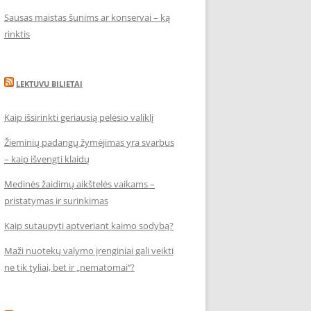
Sausas maistas šunims ar konservai – ką
rinktis
LEKTUVU BILIETAI
Kaip išsirinkti geriausią pelėsio valiklį
Žieminių padangų žymėjimas yra svarbus
– kaip išvengti klaidų
Medinės žaidimų aikštelės vaikams –
pristatymas ir surinkimas
Kaip sutaupyti aptveriant kaimo sodybą?
Maži nuotekų valymo įrenginiai gali veikti
ne tik tyliai, bet ir „nematomai‘‘?