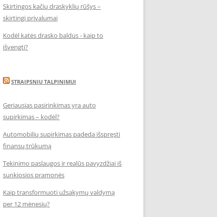
Skirtingos kačių draskyklių rūšys –
skirtingi privalumai
Kodėl katės drasko baldus - kaip to
išvengti?
STRAIPSNIU TALPINIMUI
Geriausias pasirinkimas yra auto
supirkimas – kodėl?
Automobilių supirkimas padeda išspręsti
finansų trūkumą
Tekinimo paslaugos ir realūs pavyzdžiai iš
sunkiosios pramonės
Kaip transformuoti užsakymų valdymą
per 12 mėnesių?