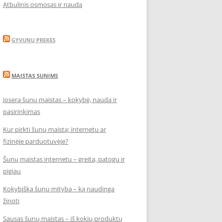
Atbulinis osmosas ir nauda
GYVUNU PREKES
MAISTAS SUNIMS
Josera šunų maistas – kokybė, nauda ir
pasirinkimas
Kur pirkti šunų maistą: internetu ar
fizinėje parduotuvėje?
Šunų maistas internetu – greita, patogu ir
pigiau
Kokybiška šunų mityba – ką naudinga
žinoti
Sausas šunų maistas – iš kokių produktų