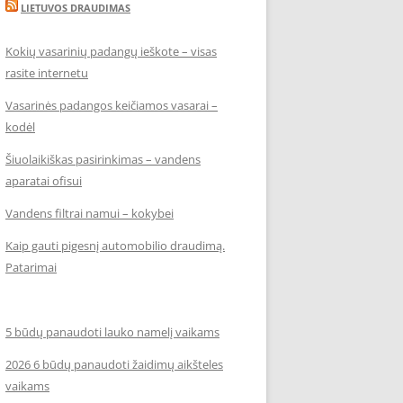
LIETUVOS DRAUDIMAS
Kokių vasarinių padangų ieškote – visas
rasite internetu
Vasarinės padangos keičiamos vasarai –
kodėl
Šiuolaikiškas pasirinkimas – vandens
aparatai ofisui
Vandens filtrai namui – kokybei
Kaip gauti pigesnį automobilio draudimą.
Patarimai
5 būdų panaudoti lauko namelį vaikams
2026 6 būdų panaudoti žaidimų aikšteles
vaikams