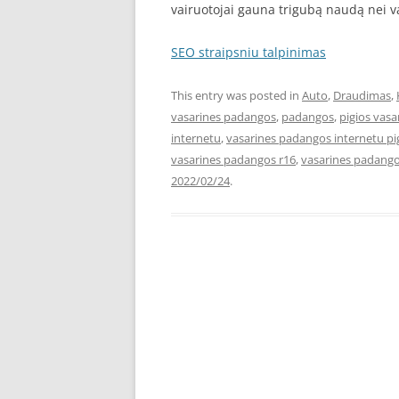
vairuotojai gauna trigubą naudą nei v
SEO straipsniu talpinimas
This entry was posted in
Auto
,
Draudimas
,
vasarines padangos
,
padangos
,
pigios vas
internetu
,
vasarines padangos internetu pi
vasarines padangos r16
,
vasarines padango
2022/02/24
.