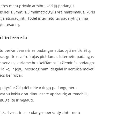
vasaros metu privalo atminti, kad jų padangų
is nei 1,6mm. 1,6 milimetro gylis yra maksimalus, kuris
a atsinaujinti. Todėl internetu tai padaryti galima
bei resursų.
t internetu
tu perkant vasarines padangas sutaupyti ne tik lėšų,
ienas gudrus vairuotojas pirkdamas internetu padangas
o serviso, kuriame bus keičiamos jų žieminės padangos
r laiko, ir jėgų, nesudeginami degalai ir nereikia mokėti
rios bei rūbai.
e patyrėte žalą dėl netvarkingų padangų nėra
varbu kokiu draudimu esate apdraudę automobilį,
ų galite ir negauti.
ti, kad vasarines padangas perkantys internetu