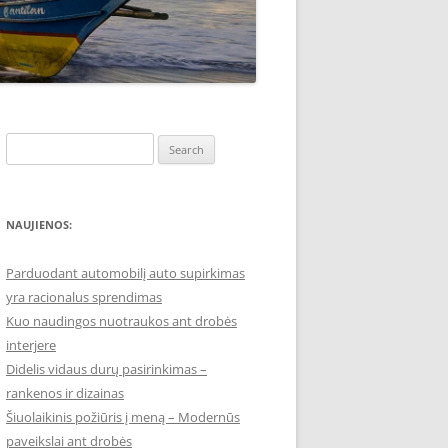
Search
for:
NAUJIENOS:
Parduodant automobilį auto supirkimas
yra racionalus sprendimas
Kuo naudingos nuotraukos ant drobės
interjere
Didelis vidaus durų pasirinkimas –
rankenos ir dizainas
Šiuolaikinis požiūris į meną – Modernūs
paveikslai ant drobės