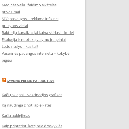
Medinės vaikų žaidimo aikštelės
privalumai
SEO paslaugos – reklama ir fizinei
prekybos vietai
Bakterijų kanalizacijai kaina skiriasi – kodėl
Ekologija ir nuotekų valymo įrenginiai
Ledo ritulys – kas tai?
Vasarinės padangos internetu – kokybė
pigiau
GYVUNU PREKIU PARDUOTUVE
Kačių skiepai – vakcinacijos grafikas
Ką naudinga žinoti apie kates
Kačių auklėjimas
Kaip pripratinti katę prie draskyklės