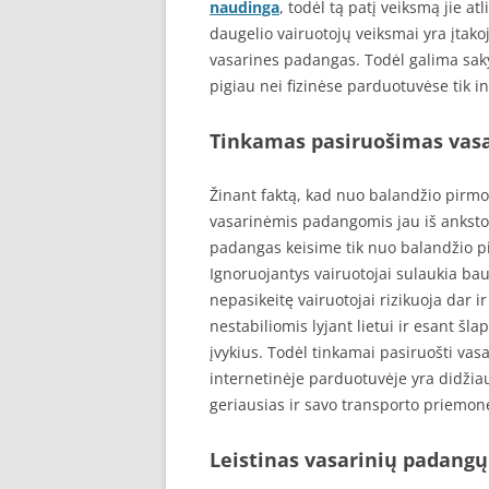
naudinga
, todėl tą patį veiksmą jie a
daugelio vairuotojų veiksmai yra įtak
vasarines padangas. Todėl galima sakyt
pigiau nei fizinėse parduotuvėse tik 
Tinkamas pasiruošimas vasa
Žinant faktą, kad nuo balandžio pirmos
vasarinėmis padangomis jau iš anksto 
padangas keisime tik nuo balandžio pi
Ignoruojantys vairuotojai sulaukia b
nepasikeitę vairuotojai rizikuoja dar
nestabiliomis lyjant lietui ir esant šla
įvykius. Todėl tinkamai pasiruošti va
internetinėje parduotuvėje yra didžia
geriausias ir savo transporto priemone
Leistinas vasarinių padangų