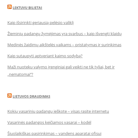
LEKTUVU BILIETAI
Kaip išsirinkti geriausią pelėsio valiklį
Žieminių padangų žymėjimas yra svarbus – kaip išvengti klaidų
Medinės žaidimų aikštelės vaikams – pristatymas ir surinkimas
Kaip sutaupyti aptveriant kaimo sodybą?
Maži nuotekų valymo įrenginiai gali veikti ne tik tyliai, bet ir
„nematomai‘‘?
LIETUVOS DRAUDIMAS
Kokių vasarinių padangų ieškote – visas rasite internetu
Vasarinės padangos keičiamos vasarai – kodėl
Šiuolaikiškas pasirinkimas – vandens aparatai ofisui