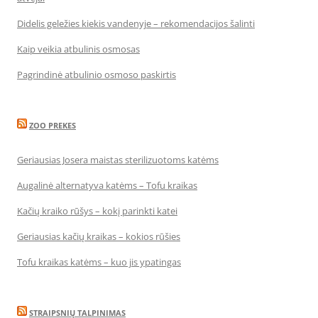
Didelis geležies kiekis vandenyje – rekomendacijos šalinti
Kaip veikia atbulinis osmosas
Pagrindinė atbulinio osmoso paskirtis
ZOO PREKES
Geriausias Josera maistas sterilizuotoms katėms
Augalinė alternatyva katėms – Tofu kraikas
Kačių kraiko rūšys – kokį parinkti katei
Geriausias kačių kraikas – kokios rūšies
Tofu kraikas katėms – kuo jis ypatingas
STRAIPSNIŲ TALPINIMAS