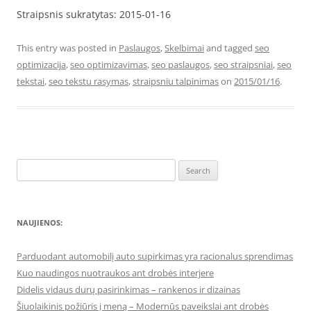
Straipsnis sukratytas: 2015-01-16
This entry was posted in
Paslaugos
,
Skelbimai
and tagged
seo
optimizacija
,
seo optimizavimas
,
seo paslaugos
,
seo straipsniai
,
seo
tekstai
,
seo tekstu rasymas
,
straipsniu talpinimas
on
2015/01/16
.
Search
for:
NAUJIENOS:
Parduodant automobilį auto supirkimas yra racionalus sprendimas
Kuo naudingos nuotraukos ant drobės interjere
Didelis vidaus durų pasirinkimas – rankenos ir dizainas
Šiuolaikinis požiūris į meną – Modernūs paveikslai ant drobės