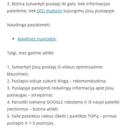
3. Būtina sutvarkyti puslapį iki galo, tiek informacijos
pateikime, tiek
SEO modulio
sujungimu Jūsų puslapyje.
Naudinga pasidomėti:
Atgalines nuorodos;
Taigi, mes galime atlikti:
1. Sutvarkyti Jūsų puslapį iš vidaus optimizavimo
klausimais;
2. Puslapio viduje sukurti blogą – rekomenduotina;
3. Puslapyje patalpinti reikalingą informaciją apie Jūsų
paslaugas – straipsniai;
4. Paruošti svetainę GOOGLE robotams ir iš naujo pateikti
įvertinimui – būtina atlikti;
5. Faile pateiktus raktus iškelti į paieškos TOP’ą – pirmas
puslapis ir 1-5 pozicijas.