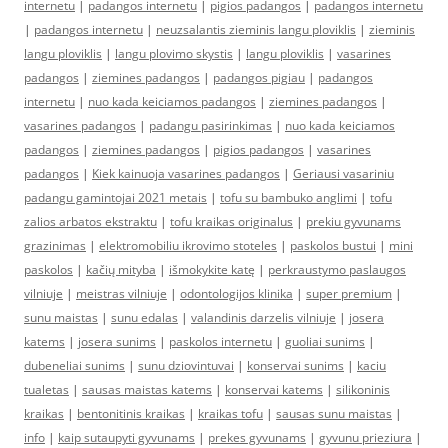
internetu
|
padangos internetu
|
pigios padangos
|
padangos internetu
|
padangos internetu
|
neuzsalantis zieminis langu ploviklis
|
zieminis
langu ploviklis
|
langu plovimo skystis
|
langu ploviklis
|
vasarines
padangos
|
ziemines padangos
|
padangos pigiau
|
padangos
internetu
|
nuo kada keiciamos padangos
|
ziemines padangos
|
vasarines padangos
|
padangu pasirinkimas
|
nuo kada keiciamos
padangos
|
ziemines padangos
|
pigios padangos
|
vasarines
padangos
|
Kiek kainuoja vasarines padangos
|
Geriausi vasariniu
padangu gamintojai 2021 metais
|
tofu su bambuko anglimi
|
tofu
zalios arbatos ekstraktu
|
tofu kraikas originalus
|
prekiu gyvunams
grazinimas
|
elektromobiliu ikrovimo stoteles
|
paskolos bustui
|
mini
paskolos
|
kačių mityba
|
išmokykite katę
|
perkraustymo paslaugos
vilniuje
|
meistras vilniuje
|
odontologijos klinika
|
super premium
|
sunu maistas
|
sunu edalas
|
valandinis darzelis vilniuje
|
josera
katems
|
josera sunims
|
paskolos internetu
|
guoliai sunims
|
dubeneliai sunims
|
sunu dziovintuvai
|
konservai sunims
|
kaciu
tualetas
|
sausas maistas katems
|
konservai katems
|
silikoninis
kraikas
|
bentonitinis kraikas
|
kraikas tofu
|
sausas sunu maistas
|
info
|
kaip sutaupyti gyvunams
|
prekes gyvunams
|
gyvunu prieziura
|