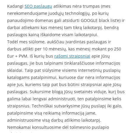
Kadangi
SEO paslaugų
atlikimas nėra trumpas (mes
nerekomenduojame juodųjų technologijų, po kurių
panaudojimo domenas gali atsidurti GOOGLE black list’e) ir
darbai atliekami kas mėnesį tam tikrą laikotarpį, bendrą
paslaugos kainą iškaidome visam laikotarpiui.
Todėl mes siūlome, aukščiau įvardintas paslaugas ir
darbus atlikti per 10 mėnesių, kas mėnesį mokant po 250
Eur + PVM. Iš kurių bus
rašomi straipsniai
apie Jūsų
paslaugas, jie bus talpinami tinklaraščiuose informacijos
sklaidai. Taip pat siūlysime visiems internetinių puslapių
katalogams patalpinimui, kuriuose dar nėra informacijos
apie Jus, kuriems taip pat bus būtini straipsniai apie Jūsų
paslaugas. Sukursime blogą Jūsų svetainės viduje, kurį bus
galima labai lengvai administruoti, ten patalpinsime kelis
straipsnius. Techniškai sutvarkysime Jūsų puslapį iki galo,
patalpinsime visą reikiamą informaciją jame,
administruosime visą darbų atlikimo laikotarpį.
Nemokamai konsultuosime dėl tolimesnio puslapio