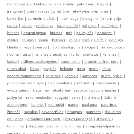
nemalonus
|
ar kenkia
|
kaip atsikratyti
|
patarimai
|
kokybė
|
įrenginiai
|
tipai
|
kvapas
|
priežiūrai
|
efektyvios priemonės
|
bakterijos
|
sprendimo būdai
|
informacija
|
biologiniai
|
informacija
|
namui
|
kainos
|
priežastys
|
daugiau info
|
požymiai
|
pasiūlymai
|
būtinas
|
drausti pigiau
|
būtinas
|
info
|
galimybės
|
nesidomi
|
atšilus
|
saugūs
|
nauda
|
kelionei
|
kaina
|
tinka
|
žinutė
|
paslauga
|
klaidos
|
ryšys
|
svarbu
|
info
|
atostogoms
|
akcijos
|
mikroautobusu
nuoma
|
turto
|
kelionės draudimas
|
turto
|
sveikatos
|
kelionės
|
kasko
|
civilinės atsakomybės
|
automobilio
|
draudimas internetu
|
teisės aktai
|
kaina
|
gyvybės
|
kelionių
|
turto
|
tpvca
|
kasko
|
padeda taupantiems
|
bausmės
|
kontrolė
|
kameros
|
tiriami įvykiai
|
privalomos paslaugos
|
apie privalomą
|
internetu
|
privalomasis
|
vykstantiems
|
klausimai ir atsakymai
|
sąvokos
|
populiariausias
|
požymiai
|
rekomendacija
|
saugoja
|
verta
|
internetu
|
išsirinkti
|
atostogoms
|
kelionei
|
pasiruošti
|
padės
|
paslauga
|
patarimai
|
žmonės
|
sąvokos
|
savanoriškas
|
brangios
|
paprasta
|
draudimo
naujienos
|
draudimas internetu
|
pigios padangos
|
straipsnių
talpinimas
|
skrydžiai
|
straipsnių talpinimas
|
straipsnių talpinimas
|
seo straipsniu talpinimas
|
apie paslaugas
|
atvejai
|
kaip rasti
|