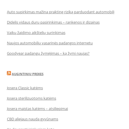
Auto supirkimas mažina praktinę riziką parduodant automobilį
Didelis vidaus durų pasirinkimas – rankenos ir dizainas
Vaikų žaidimo aikštelių surinkimas
Naujos automobilių vasarinės padangos internetu
Goodyear padangų žymėjimas – ką žymi naujas?
AUGINTINIU PREKES
Josera Classic katėms
Josera sterilizuotoms katėms
Josera maistas katėms – atsiliepimai
CBD aliejaus nauda gyvūnams