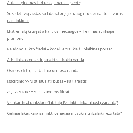
Auto supirkimas turi realią finansinę vertę
Sužadėtuvių žiedas su laboratorijoje užaugintu deimantu – tvarus
pasirinkimas
Ekstremalų krūvį atlaikančios medžiagos – Tiekimas sunkiajai
pramonei
Raudono aukso žiedai – kodėl jie traukia šiuolaikines poras?
Atbulinis osmosas ir paskirtis – Kokia nauda
Osmoso filtrų – atbulinio osmoso nauda
Išskirtinio vyrų stiliaus atributas – kaklaraištis
AQUAPHOR S550 P1 vandens filtrai
Vienkartiniai rankšluosčiai: kaip išsirinkti tinkamiausią variantą?
Geliniai lakai: kaip išsirinkti geriausią ir užtikrinti ilgalaikį rezultatą?