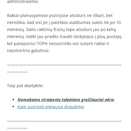
administravimo.
Raktai planuojamose pozicijose atsidurs ne iškart, bet
nereiškia, kad visi jie į paieškos aukštumas sukils tik po 10
mėnesių. Dalis raktinių frazių tope atsidurs jau po kelių
mėnesių, todėl jau pradės traukti lankytojus į Jūsų puslapį,
kol palaipsniui TOP’e nesusirinks visi sutarti raktai ir
neįsitvirtins galutinai.
————————————————————————————
—————
Taip pat skaitykite:
Nemokamo straipsnių talpinimo greičiausiai nėra;
Kaip susirasti pigiausią draudimą
;
————————————————————————————
—————