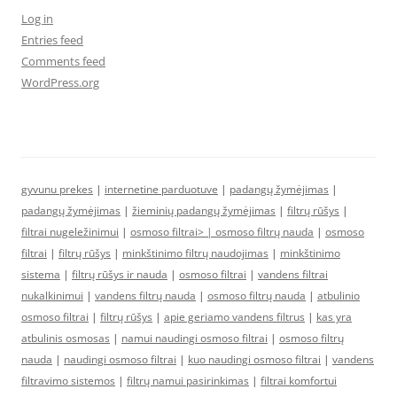
Log in
Entries feed
Comments feed
WordPress.org
gyvunu prekes
|
internetine parduotuve
|
padangų žymėjimas
|
padangų žymėjimas
|
žieminių padangų žymėjimas
|
filtrų rūšys
|
filtrai nugeležinimui
|
osmoso filtrai> |
osmoso filtrų nauda
|
osmoso
filtrai
|
filtrų rūšys
|
minkštinimo filtrų naudojimas
|
minkštinimo
sistema
|
filtrų rūšys ir nauda
|
osmoso filtrai
|
vandens filtrai
nukalkinimui
|
vandens filtrų nauda
|
osmoso filtrų nauda
|
atbulinio
osmoso filtrai
|
filtrų rūšys
|
apie geriamo vandens filtrus
|
kas yra
atbulinis osmosas
|
namui naudingi osmoso filtrai
|
osmoso filtrų
nauda
|
naudingi osmoso filtrai
|
kuo naudingi osmoso filtrai
|
vandens
filtravimo sistemos
|
filtrų namui pasirinkimas
|
filtrai komfortui