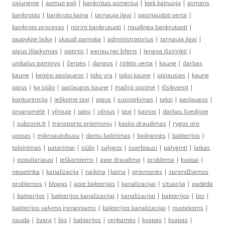
sąjungoje
|
asmuo gali
|
bankrotas asmeniui
|
kiek kainuoja
|
asmens
bankrotas
|
bankroto kaina
|
tarnauja ilgai
|
pasinaudoti verta
|
bankroto procesas
|
norint bankrutuoti
|
naudinga bankrutuoti
|
taupykite laiką
|
skaudi pamoka
|
administratorius
|
tarnauja ilgai
|
pigus išlaikymas
|
patirtis
|
geriau nei šiferis
|
lengva išsirinkti
|
unikalus gaminys
|
čerpės
|
dangos
|
rinktis verta
|
kaune
|
darbas
kaune
|
keitėsi paslaugos
|
toks yra
|
taksi kaune
|
pigiausias
|
kaune
pigus
|
ką siūlo
|
paslaugos kaune
|
mažoji sostinė
|
išsikviesti
|
konkurencija
|
ieškome taxi
|
pigus
|
susisiekimas
|
taksi
|
paslaugos
|
programėlė
|
vilniuje
|
taksi
|
vilnius
|
taxi
|
kainos
|
darbas švedijoje
|
subconit.lt
|
transporto priemonių
|
kasko draudimas
|
rygos oro
uostas
|
mikroautobusu
|
dantu balinimas
|
biologinės
|
bakterijos
|
talpinimas
|
patarimai
|
siūlo
|
sąlygos
|
svarbiausi
|
palyginti
|
laikas
|
populiariausi
|
ieškantiems
|
apie draudimą
|
problema
|
kvapai
|
nepatinka
|
kanalizacija
|
naikina
|
kaina
|
priemonės
|
sprendžiamos
problemos
|
blogas
|
apie bakterijas
|
kanalizacijai
|
situacija
|
padeda
|
bakterijos
|
bakterijos kanalizacijai
|
kanalizacijai
|
bakterijos
|
bio
|
bakterijos valymo įrenginiams
|
bakterijos kanalizacijai
|
nuotekoms
|
nauda
|
švara
|
bio
|
bakterijos
|
renkamės
|
kvapas
|
kvapas
|