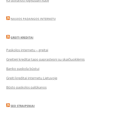
Ką dovanoti įsigijusiam katę
NAUJOS PADANGOS INTERNETU
GREITI KREDITAI
Paskolos internetu – greitai
Greitieji kreditai tapo paprastesni su skaičiuoklėmis
Banko paskola būstui
Greiti kreditai internetu Lietuvoje
Būsto paskolos palūkanos
SEO STRAIPSNIAI