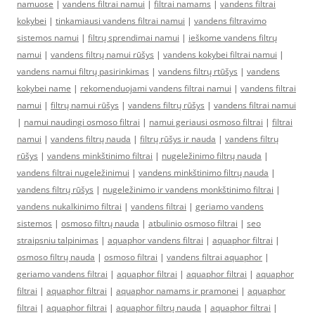
namuose
|
vandens filtrai namui
|
filtrai namams
|
vandens filtrai
kokybei
|
tinkamiausi vandens filtrai namui
|
vandens filtravimo
sistemos namui
|
filtrų sprendimai namui
|
ieškome vandens filtrų
namui
|
vandens filtrų namui rūšys
|
vandens kokybei filtrai namui
|
vandens namui filtrų pasirinkimas
|
vandens filtrų rtūšys
|
vandens
kokybei name
|
rekomenduojami vandens filtrai namui
|
vandens filtrai
namui
|
filtrų namui rūšys
|
vandens filtrų rūšys
|
vandens filtrai namui
|
namui naudingi osmoso filtrai
|
namui geriausi osmoso filtrai
|
filtrai
namui
|
vandens filtrų nauda
|
filtrų rūšys ir nauda
|
vandens filtrų
rūšys
|
vandens minkštinimo filtrai
|
nugeležinimo filtrų nauda
|
vandens filtrai nugeležinimui
|
vandens minkštinimo filtrų nauda
|
vandens filtrų rūšys
|
nugeležinimo ir vandens monkštinimo filtrai
|
vandens nukalkinimo filtrai
|
vandens filtrai
|
geriamo vandens
sistemos
|
osmoso filtrų nauda
|
atbulinio osmoso filtrai
|
seo
straipsniu talpinimas
|
aquaphor vandens filtrai
|
aquaphor filtrai
|
osmoso filtrų nauda
|
osmoso filtrai
|
vandens filtrai aquaphor
|
geriamo vandens filtrai
|
aquaphor filtrai
|
aquaphor filtrai
|
aquaphor
filtrai
|
aquaphor filtrai
|
aquaphor namams ir pramonei
|
aquaphor
filtrai
|
aquaphor filtrai
|
aquaphor filtrų nauda
|
aquaphor filtrai
|