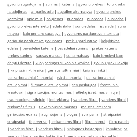
gyvunu augintojams
|
šunims
|
katėms
|
gyvunu prekes
|
tofu kraiko
naudojimas
|
ar patiks tofu
|
augalinė alternatyva
|
gyvunu prekes
|
kontaktai
|
apie mus
|
naujienos
|
nuorodos
|
nuorodos
|
nuorodos
|
gyvunu prekes internetu
|
edalo itaka
|
sunu edalas ir isvaizda
|
sunu
mityba
|
kaip perkant sutaupyti
|
gyvunams parduotuve internetu
|
geriausia parduotuve gyvunams
|
prekiu parduotuve
|
kokybiskas
edalas
|
pavadeliai katems
|
pavadeliai sunims
|
prekes katems
|
prekes sunims
|
sausas maistas
|
sunu maistas
|
kaip ismokyti kate
daryti i dezute
|
kuo ypatingas silikoninis kraikas
|
gyvunu prekiu akcija
|
kaip issirinkti kraika
|
geriausi siltnamiai
|
kaip issirinkti
|
polikarbonatiniai šiltnamiai
|
tvirti siltnamiai
|
polikarbonatiniai
atsiliepimai
|
šiltnamiai atsiliepimai
|
seo paslaugos
|
frontaliniai
krautuvai
|
signalizacijos montavimas
|
atliekų išvežimas vilniuje
|
traumatologas vilniuje
|
led reklama
|
vandens filtrai
|
vandens filtrai
|
renkamės filtrus
|
tinkamiausias maistas
|
maistas internetu
|
geriausias ėdalas
|
augintojams
|
blogas
|
straipsniai
|
straipsniai
|
straipsniai
|
fejerverkai
|
ieskantiems filtru
|
filtrai namui
|
filtru nauda
|
vandens filtrai
|
vandens filtrai
|
biologinės bakterijos
|
kanalizacijos
kvapas
|
kanalizacijos bakterijos
|
medinis namelis su ciuozykla
|