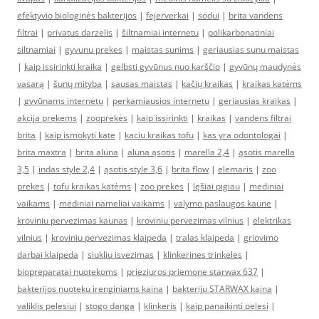
efektyvio biologinės bakterijos
|
fejerverkai
|
sodui
|
brita vandens
filtrai
|
privatus darzelis
|
šiltnamiai internetu
|
polikarbonatiniai
siltnamiai
|
gyvunu prekes
|
maistas sunims
|
geriausias sunu maistas
|
kaip issirinkti kraika
|
gelbsti gyvūnus nuo karščio
|
gyvūnų maudynės
vasarą
|
šunų mityba
|
sausas maistas
|
kačių kraikas
|
kraikas katėms
|
gyvūnams internetu
|
perkamiausios internetu
|
geriausias kraikas
|
akcija prekems
|
zooprekės
|
kaip issirinkti
|
kraikas
|
vandens filtrai
brita
|
kaip ismokyti kate
|
kaciu kraikas tofu
|
kas yra odontologai
|
brita maxtra
|
brita aluna
|
aluna ąsotis
|
marella 2,4
|
ąsotis marella
3,5
|
indas style 2,4
|
ąsotis style 3,6
|
brita flow
|
elemaris
|
zoo
prekes
|
tofu kraikas katėms
|
zoo prekes
|
lęšiai pigiau
|
mediniai
vaikams
|
mediniai nameliai vaikams
|
valymo paslaugos kaune
|
kroviniu pervezimas kaunas
|
kroviniu pervezimas vilnius
|
elektrikas
vilnius
|
kroviniu pervezimas klaipeda
|
tralas klaipeda
|
griovimo
darbai klaipeda
|
siukliu isvezimas
|
klinkerines trinkeles
|
biopreparatai nuotekoms
|
prieziuros priemone starwax 637
|
bakterijos nuoteku irenginiams kaina
|
bakteriju STARWAX kaina
|
valiklis pelesiui
|
stogo danga
|
klinkeris
|
kaip panaikinti pelesi
|