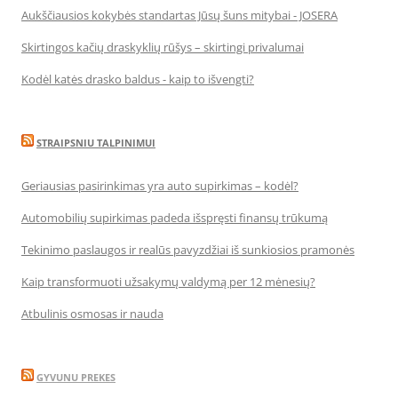
Aukščiausios kokybės standartas Jūsų šuns mitybai - JOSERA
Skirtingos kačių draskyklių rūšys – skirtingi privalumai
Kodėl katės drasko baldus - kaip to išvengti?
STRAIPSNIU TALPINIMUI
Geriausias pasirinkimas yra auto supirkimas – kodėl?
Automobilių supirkimas padeda išspręsti finansų trūkumą
Tekinimo paslaugos ir realūs pavyzdžiai iš sunkiosios pramonės
Kaip transformuoti užsakymų valdymą per 12 mėnesių?
Atbulinis osmosas ir nauda
GYVUNU PREKES