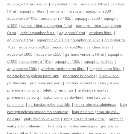
aquapgor filtrai ir nauda
|
aquaphor filtrai
|
aquaphor filtrai
|
vandens
filtrai
|
aquaphor filtrai
|
vandens filtru rusys
|
aquaphor s800
|
aquaphor ro-101s
|
aquaphor ro-102s
|
aquapgor s550
|
aquaphor
s1000
|
namui ir biurui aquaphor filtrai
|
namams ir biurui aquaphor
filtrai
|
kodel aquaphor filtrai
|
aquaphor filtrai
|
vandens filtrai
|
aquaphor filtrai
|
aquaphor ro-101s
|
aquaphor ro-202s
|
aquaphor ro-
102s
|
aquaphor ro-202s
|
aquaphor ro-206s
|
vandens filtrai
|
aquaphor s800
|
aquaphor s550
|
geriamo vandens filtrai
|
aquaphor
s1000
|
aquaphor ro 101s
|
aquaphor 102s
|
aquaphor ro 202s
|
aquaphor ro 206s
|
vandens minkstinimo filtrai
|
nugeležinimo filtrai
|
pelesio kvapa galima panaikinti
|
priemone nuo voru
|
lauko kubilai
pardavimui
|
priemonė nuo vorų
|
telefonų remontas
|
kas yra seo
|
priemone nuo voru
|
telefonų remontas
|
telefonų remontas
|
priemonė nuo vorų
|
lauko kubilai pardavimui
|
seo straipsniu
talpinimas
|
geriausias pelėsio valiklis
|
seo straipsniu talpinimas
|
kaip
isvengti pelesio atsiradimo namuose
|
kaip išsirinkti geriausią valiklį
pelėsiui
|
puiki dovana vaikams
|
smagiam žaidimui kieme
|
aikštelės
vaikų laiko praleidimui
|
telefonų remontas naudingas
|
geriausias
kaciu kraikas
|
dazniausiai gendantys telefonai
|
geriausias maistas