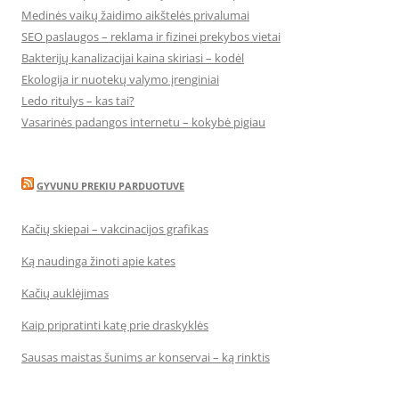
Medinės vaikų žaidimo aikštelės privalumai
SEO paslaugos – reklama ir fizinei prekybos vietai
Bakterijų kanalizacijai kaina skiriasi – kodėl
Ekologija ir nuotekų valymo įrenginiai
Ledo ritulys – kas tai?
Vasarinės padangos internetu – kokybė pigiau
GYVUNU PREKIU PARDUOTUVE
Kačių skiepai – vakcinacijos grafikas
Ką naudinga žinoti apie kates
Kačių auklėjimas
Kaip pripratinti katę prie draskyklės
Sausas maistas šunims ar konservai – ką rinktis