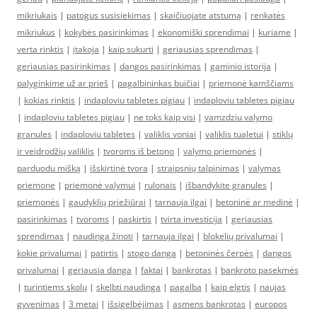
mikriukais
|
patogus susisiekimas
|
skaičiuojate atstumą
|
renkatės
mikriukus
|
kokybės pasirinkimas
|
ekonomiški sprendimai
|
kuriame
|
verta rinktis
|
įtakoja
|
kaip sukurti
|
geriausias sprendimas
|
geriausias pasirinkimas
|
dangos pasirinkimas
|
gaminio istorija
|
palyginkime už ar prieš
|
pagalbininkas buičiai
|
priemonė kamščiams
|
kokias rinktis
|
indaploviu tabletes pigiau
|
indaploviu tabletes pigiau
|
indaploviu tabletes pigiau
|
ne toks kaip visi
|
vamzdziu valymo
granules
|
indaploviu tabletes
|
valiklis voniai
|
valiklis tualetui
|
stiklų
ir veidrodžių valiklis
|
tvoroms iš betono
|
valymo priemonės
|
parduodu mišką
|
išskirtinė tvora
|
straipsnių talpinimas
|
valymas
priemone
|
priemonė valymui
|
rulonais
|
išbandykite granules
|
priemonės
|
gaudyklių priežiūrai
|
tarnauja ilgai
|
betoninė ar medinė
|
pasirinkimas
|
tvoroms
|
paskirtis
|
tvirta investicija
|
geriausias
sprendimas
|
naudinga žinoti
|
tarnauja ilgai
|
blokelių privalumai
|
kokie privalumai
|
patirtis
|
stogo danga
|
betoninės čerpės
|
dangos
privalumai
|
geriausia danga
|
faktai
|
bankrotas
|
bankroto pasekmės
|
turintiems skolų
|
skelbti naudinga
|
pagalba
|
kaip elgtis
|
naujas
gyvenimas
|
3 metai
|
išsigelbėjimas
|
asmens bankrotas
|
europos