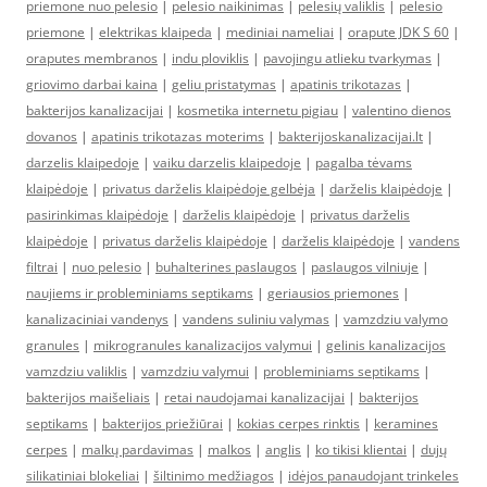
priemone nuo pelesio
|
pelesio naikinimas
|
pelesių valiklis
|
pelesio
priemone
|
elektrikas klaipeda
|
mediniai nameliai
|
orapute JDK S 60
|
oraputes membranos
|
indu ploviklis
|
pavojingu atlieku tvarkymas
|
griovimo darbai kaina
|
geliu pristatymas
|
apatinis trikotazas
|
bakterijos kanalizacijai
|
kosmetika internetu pigiau
|
valentino dienos
dovanos
|
apatinis trikotazas moterims
|
bakterijoskanalizacijai.lt
|
darzelis klaipedoje
|
vaiku darzelis klaipedoje
|
pagalba tėvams
klaipėdoje
|
privatus darželis klaipėdoje gelbėja
|
darželis klaipėdoje
|
pasirinkimas klaipėdoje
|
darželis klaipėdoje
|
privatus darželis
klaipėdoje
|
privatus darželis klaipėdoje
|
darželis klaipėdoje
|
vandens
filtrai
|
nuo pelesio
|
buhalterines paslaugos
|
paslaugos vilniuje
|
naujiems ir probleminiams septikams
|
geriausios priemones
|
kanalizaciniai vandenys
|
vandens suliniu valymas
|
vamzdziu valymo
granules
|
mikrogranules kanalizacijos valymui
|
gelinis kanalizacijos
vamzdziu valiklis
|
vamzdziu valymui
|
probleminiams septikams
|
bakterijos maišeliais
|
retai naudojamai kanalizacijai
|
bakterijos
septikams
|
bakterijos priežiūrai
|
kokias cerpes rinktis
|
keramines
cerpes
|
malkų pardavimas
|
malkos
|
anglis
|
ko tikisi klientai
|
dujų
silikatiniai blokeliai
|
šiltinimo medžiagos
|
idėjos panaudojant trinkeles