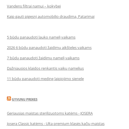
Vandens filtrai namui – kokybei
Kaip gauti pigesnį automobilio draudimą. Patarimai
5 būdų panaudoti lauko namelį vaikams
2026 6 būdų panaudoti žaidimų aikšteles vaikams
7 būdų panaudoti žaidimų namelį vaikams
Dažniausios klaidos renkantis vaikų namelius
11 būdų panaudoti medinę laipiojimo sienelę
GYVUNU PREKES
Geriausias maistas sterilizuotoms katėms - JOSERA
Josera Classic katėms - Ulta premium klasės kačių maistas