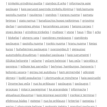
|
trinkelės grindiniui puošia
|
statybos iš arko
|
informacija apie
paslaugą
|
kaip paruosti pagrinda trinkeliu klojimui
|
kiek kainuoja
pastoliu nuoma
|
naujienos
|
statybos
|
įrangos nuoma
|
pamatu
liejimas
|
stato namus
|
kanalizacijos kvapo naikinimas
|
griovimo
darbai
|
samotines plytos
|
keramikines cerpes
|
betono cerpes
|
stogo danga
|
grindinio trinkeles
|
multipor
|
ytong
|
haus
|
fibo
|
arko
|
blokeliai
|
akmens vata
|
statybines medziagos
|
statybinės
paslaugos
|
pastoliu nuoma
|
įrankių nuoma
|
kranu nuoma
|
kietas
kuras
|
buhalterines paslaugos
|
svarosgidas.lt
|
pigiausias
automobilio draudimas
|
populiari paslauga
|
kaip sutrumpinti
|
iššūkiai kelionėje
|
vežame
|
vežami keleiviai
|
kas veža
|
taisyklės ir
pareigos
|
ieškote kas parvežtų
|
berlynas, hamburgas, hanoveris
|
kelionės vasarą
|
geriau nei autobusu
|
kam pirmenybė
|
atkreipti
dėmesį
|
kodėl populiarios
|
į dortmundą ar mincheną
|
kaip pasiruošti
|
žinome kas veža
|
nuo ko priklauso
|
paslaugos
|
paslaugos
|
procesas
|
mitai ir paneigimai
|
ką prarandate
|
informacija
|
aktualiausi klausimai
|
kaip teisingai pasirinkti
|
įrankiai ir terminai
|
efektyvus būdas
|
epitetai
|
nuo ko priklauso
|
kriterijai
|
patogiau
|
geriau
|
planuojate kelionę
|
renkantis tiekėją
|
populiari paslauga
|