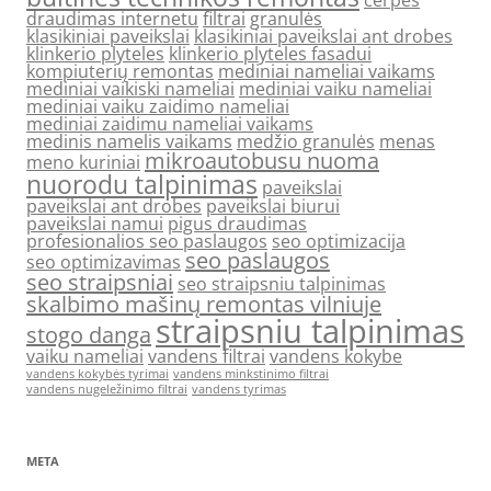
cerpes
draudimas internetu
filtrai
granulės
klasikiniai paveikslai
klasikiniai paveikslai ant drobes
klinkerio plyteles
klinkerio plyteles fasadui
kompiuterių remontas
mediniai nameliai vaikams
mediniai vaikiski nameliai
mediniai vaiku nameliai
mediniai vaiku zaidimo nameliai
mediniai zaidimu nameliai vaikams
medinis namelis vaikams
medžio granulės
menas
mikroautobusu nuoma
meno kuriniai
nuorodu talpinimas
paveikslai
paveikslai ant drobes
paveikslai biurui
paveikslai namui
pigus draudimas
profesionalios seo paslaugos
seo optimizacija
seo paslaugos
seo optimizavimas
seo straipsniai
seo straipsniu talpinimas
skalbimo mašinų remontas vilniuje
straipsniu talpinimas
stogo danga
vaiku nameliai
vandens filtrai
vandens kokybe
vandens kokybės tyrimai
vandens minkstinimo filtrai
vandens nugeležinimo filtrai
vandens tyrimas
META