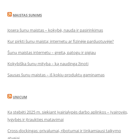
MAISTAS SUNIMS
Josera šunų maistas – kokybė, nauda ir pasirinkimas
Kur pirkti šunų maistą: internetu ar fizinėje parduotuvėje?
Šunų maistas internetu – greita, patogu ir pigiau
Kokybiška šunų mityba – ką naudinga žinoti
Sausas šunų maistas – iš kokių produktų gaminamas
UNICUM
Ką stebėti 2025 m. siekiant įvairialypės darbo aplinkos – Įvairovės,
lygybės ir įtraukties matavimai
Cross-dockingas: privalumai, ribotumai ir tinkamiausi taikymo
atvejai