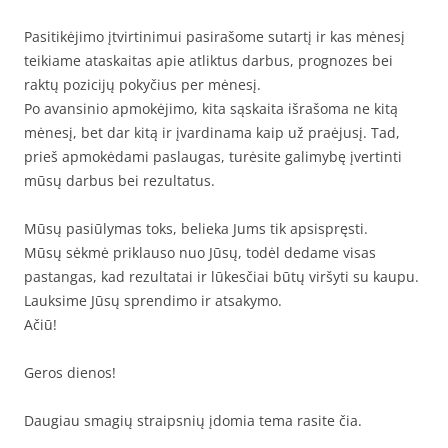
Pasitikėjimo įtvirtinimui pasirašome sutartį ir kas mėnesį
teikiame ataskaitas apie atliktus darbus, prognozes bei
raktų pozicijų pokyčius per mėnesį.
Po avansinio apmokėjimo, kita sąskaita išrašoma ne kitą
mėnesį, bet dar kitą ir įvardinama kaip už praėjusį. Tad,
prieš apmokėdami paslaugas, turėsite galimybę įvertinti
mūsų darbus bei rezultatus.
Mūsų pasiūlymas toks, belieka Jums tik apsispręsti.
Mūsų sėkmė priklauso nuo Jūsų, todėl dedame visas
pastangas, kad rezultatai ir lūkesčiai būtų viršyti su kaupu.
Lauksime Jūsų sprendimo ir atsakymo.
Ačiū!
Geros dienos!
Daugiau smagių straipsnių įdomia tema rasite čia.