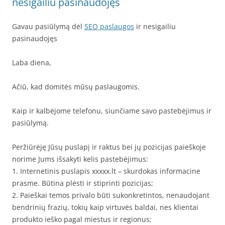
nesigailiu pasinaudojęs
Gavau pasiūlymą dėl
SEO paslaugos
ir nesigailiu
pasinaudojęs
Laba diena,
Ačiū, kad domitės mūsų paslaugomis.
Kaip ir kalbėjome telefonu, siunčiame savo pastebėjimus ir
pasiūlymą.
Peržiūrėję Jūsų puslapį ir raktus bei jų pozicijas paieškoje
norime Jums išsakyti kelis pastebėjimus:
1. Internetinis puslapis xxxxx.lt – skurdokas informacine
prasme. Būtina plėsti ir stiprinti pozicijas;
2. Paieškai temos privalo būti sukonkretintos, nenaudojant
bendrinių frazių, tokių kaip virtuvės baldai, nes klientai
produkto ieško pagal miestus ir regionus;