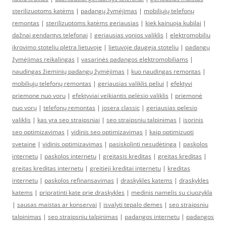
sterilizuotoms katėms
|
padangų žymėjimas
|
mobiliųjų telefonų
remontas
|
sterilizuotoms katėms geriausias
|
kiek kainuoja kubilai
|
dažnai gendantys telefonai
|
geriausias vonios valiklis
|
elektromobiliu
ikrovimo stoteliu pletra lietuvoje
|
lietuvoje daugeja stoteliu
|
padangų
žymėjimas reikalingas
|
vasarinės padangos elektromobiliams
|
naudingas žieminių padangų žymėjimas
|
kuo naudingas remontas
|
mobiliųjų telefonų remontas
|
geriausias valiklis peliui
|
efektyvi
priemone nuo voru
|
efektyviai veikiantis pelėsio valiklis
|
priemonė
nuo vorų
|
telefonų remontas
|
josera classic
|
geriausias pelesio
valiklis
|
kas yra seo straipsniai
|
seo straipsniu talpinimas
|
isorinis
seo optimizavimas
|
vidinis seo optimizavimas
|
kaip optimizuoti
svetaine
|
vidinis optimizavimas
|
pasiskolinti nesudėtinga
|
paskolos
internetu
|
paskolos internetu
|
greitasis kreditas
|
greitas kreditas
|
greitas kreditas internetu
|
greitieji kreditai internetu
|
kreditas
internetu
|
paskolos refinansavimas
|
draskykles katems
|
draskykles
katems
|
pripratinti kate prie draskykles
|
medinis namelis su ciuozykla
|
sausas maistas ar konservai
|
isvalyti tepalo demes
|
seo straipsniu
talpinimas
|
seo straipsniu talpinimas
|
padangos internetu
|
padangos