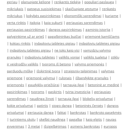
geriau
|
planuojate kelionę
|
renkantis tiekėją
|
populiari paslauga
|
mikriukais
|
patogus susisiekimas
|
skaičiuojate atstumą
|
renkatės
mikriukus
|
kokybės pasirinkimas
|
ekonomiški sprendimai
|
kuriame
|
verta rinktis
|
įtakoja
|
kaip sukurti
|
geriausias sprendimas
|
geriausias pasirinkimas
|
dangos pasirinkimas
|
gaminio istorija
|
palyginkime už ar prieš
|
pagalbininkas buičiai
|
priemonė kamščiams
|
kokias rinktis
|
indaploviu tabletes pigiau
|
indaploviu tabletes pigiau
|
indaploviu tabletes pigiau
|
ne toks kaip visi
|
vamzdziu valymo
granules
|
indaploviu tabletes
|
valiklis voniai
|
valiklis tualetui
|
stiklų
ir veidrodžių valiklis
|
tvoroms iš betono
|
valymo priemonės
|
parduodu mišką
|
išskirtinė tvora
|
straipsnių talpinimas
|
valymas
priemone
|
priemonė valymui
|
rulonais
|
išbandykite granules
|
priemonės
|
gaudyklių priežiūrai
|
tarnauja ilgai
|
betoninė ar medinė
|
pasirinkimas
|
tvoroms
|
paskirtis
|
tvirta investicija
|
geriausias
sprendimas
|
naudinga žinoti
|
tarnauja ilgai
|
blokelių privalumai
|
kokie privalumai
|
patirtis
|
stogo danga
|
betoninės čerpės
|
dangos
privalumai
|
geriausia danga
|
faktai
|
bankrotas
|
bankroto pasekmės
|
turintiems skolų
|
skelbti naudinga
|
pagalba
|
kaip elgtis
|
naujas
gyvenimas
|
3 metai
|
išsigelbėjimas
|
asmens bankrotas
|
europos