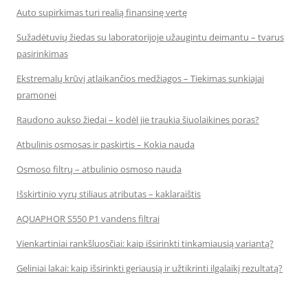
Auto supirkimas turi realią finansinę vertę
Sužadėtuvių žiedas su laboratorijoje užaugintu deimantu – tvarus
pasirinkimas
Ekstremalų krūvį atlaikančios medžiagos – Tiekimas sunkiajai
pramonei
Raudono aukso žiedai – kodėl jie traukia šiuolaikines poras?
Atbulinis osmosas ir paskirtis – Kokia nauda
Osmoso filtrų – atbulinio osmoso nauda
Išskirtinio vyrų stiliaus atributas – kaklaraištis
AQUAPHOR S550 P1 vandens filtrai
Vienkartiniai rankšluosčiai: kaip išsirinkti tinkamiausią variantą?
Geliniai lakai: kaip išsirinkti geriausią ir užtikrinti ilgalaikį rezultatą?