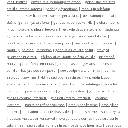
kaciu kraikas
|
dazniausiai gendantys telefonai
|
geriausias maistas
sterilizuotoms katėms
|
padangų žymėjimas
|
mobiliųjų telefonų
remontas
|
sterilizuotoms katėms geriausias
|
kiek kainuoja kubilai
|
dažnai gendantys telefonai
|
geriausias vonios valiklis
|
elektromobiliu
ikrovimo stoteliu pletra lietuvoje
|
lietuvoje daugeja stoteliu
|
padangų
žymėjimas reikalingas
|
vasarinės padangos elektromobiliams
|
naudingas žieminių padangų žymėjimas
|
kuo naudingas remontas
|
mobiliųjų telefonų remontas
|
geriausias valiklis peliui
|
efektyvi
priemone nuo voru
|
efektyviai veikiantis pelėsio valiklis
|
priemonė
nuo vorų
|
telefonų remontas
|
josera classic
|
geriausias pelesio
valiklis
|
kas yra seo straipsniai
|
seo straipsniu talpinimas
|
isorinis
seo optimizavimas
|
vidinis seo optimizavimas
|
kaip optimizuoti
svetaine
|
vidinis optimizavimas
|
pasiskolinti nesudėtinga
|
paskolos
internetu
|
paskolos internetu
|
greitasis kreditas
|
greitas kreditas
|
greitas kreditas internetu
|
greitieji kreditai internetu
|
kreditas
internetu
|
paskolos refinansavimas
|
draskykles katems
|
draskykles
katems
|
pripratinti kate prie draskykles
|
medinis namelis su ciuozykla
|
sausas maistas ar konservai
|
isvalyti tepalo demes
|
seo straipsniu
talpinimas
|
seo straipsniu talpinimas
|
padangos internetu
|
padangos