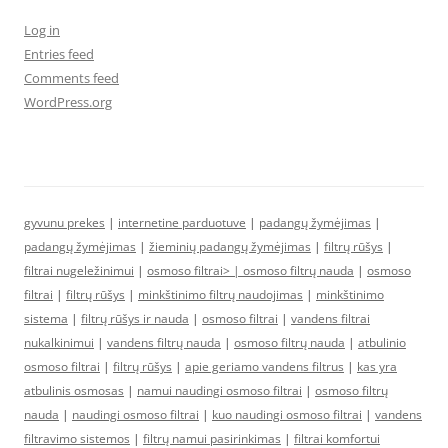
Log in
Entries feed
Comments feed
WordPress.org
gyvunu prekes
|
internetine parduotuve
|
padangų žymėjimas
|
padangų žymėjimas
|
žieminių padangų žymėjimas
|
filtrų rūšys
|
filtrai nugeležinimui
|
osmoso filtrai> |
osmoso filtrų nauda
|
osmoso
filtrai
|
filtrų rūšys
|
minkštinimo filtrų naudojimas
|
minkštinimo
sistema
|
filtrų rūšys ir nauda
|
osmoso filtrai
|
vandens filtrai
nukalkinimui
|
vandens filtrų nauda
|
osmoso filtrų nauda
|
atbulinio
osmoso filtrai
|
filtrų rūšys
|
apie geriamo vandens filtrus
|
kas yra
atbulinis osmosas
|
namui naudingi osmoso filtrai
|
osmoso filtrų
nauda
|
naudingi osmoso filtrai
|
kuo naudingi osmoso filtrai
|
vandens
filtravimo sistemos
|
filtrų namui pasirinkimas
|
filtrai komfortui