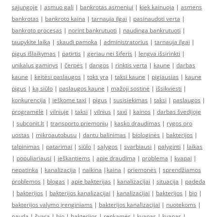
sąjungoje
|
asmuo gali
|
bankrotas asmeniui
|
kiek kainuoja
|
asmens
bankrotas
|
bankroto kaina
|
tarnauja ilgai
|
pasinaudoti verta
|
bankroto procesas
|
norint bankrutuoti
|
naudinga bankrutuoti
|
taupykite laiką
|
skaudi pamoka
|
administratorius
|
tarnauja ilgai
|
pigus išlaikymas
|
patirtis
|
geriau nei šiferis
|
lengva išsirinkti
|
unikalus gaminys
|
čerpės
|
dangos
|
rinktis verta
|
kaune
|
darbas
kaune
|
keitėsi paslaugos
|
toks yra
|
taksi kaune
|
pigiausias
|
kaune
pigus
|
ką siūlo
|
paslaugos kaune
|
mažoji sostinė
|
išsikviesti
|
konkurencija
|
ieškome taxi
|
pigus
|
susisiekimas
|
taksi
|
paslaugos
|
programėlė
|
vilniuje
|
taksi
|
vilnius
|
taxi
|
kainos
|
darbas švedijoje
|
subconit.lt
|
transporto priemonių
|
kasko draudimas
|
rygos oro
uostas
|
mikroautobusu
|
dantu balinimas
|
biologinės
|
bakterijos
|
talpinimas
|
patarimai
|
siūlo
|
sąlygos
|
svarbiausi
|
palyginti
|
laikas
|
populiariausi
|
ieškantiems
|
apie draudimą
|
problema
|
kvapai
|
nepatinka
|
kanalizacija
|
naikina
|
kaina
|
priemonės
|
sprendžiamos
problemos
|
blogas
|
apie bakterijas
|
kanalizacijai
|
situacija
|
padeda
|
bakterijos
|
bakterijos kanalizacijai
|
kanalizacijai
|
bakterijos
|
bio
|
bakterijos valymo įrenginiams
|
bakterijos kanalizacijai
|
nuotekoms
|
nauda
|
švara
|
bio
|
bakterijos
|
renkamės
|
kvapas
|
kvapas
|