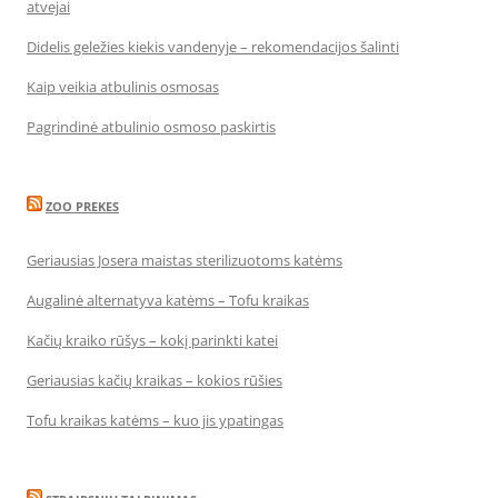
atvejai
Didelis geležies kiekis vandenyje – rekomendacijos šalinti
Kaip veikia atbulinis osmosas
Pagrindinė atbulinio osmoso paskirtis
ZOO PREKES
Geriausias Josera maistas sterilizuotoms katėms
Augalinė alternatyva katėms – Tofu kraikas
Kačių kraiko rūšys – kokį parinkti katei
Geriausias kačių kraikas – kokios rūšies
Tofu kraikas katėms – kuo jis ypatingas