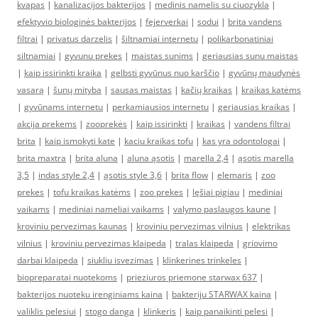
kvapas
|
kanalizacijos bakterijos
|
medinis namelis su ciuozykla
|
efektyvio biologinės bakterijos
|
fejerverkai
|
sodui
|
brita vandens
filtrai
|
privatus darzelis
|
šiltnamiai internetu
|
polikarbonatiniai
siltnamiai
|
gyvunu prekes
|
maistas sunims
|
geriausias sunu maistas
|
kaip issirinkti kraika
|
gelbsti gyvūnus nuo karščio
|
gyvūnų maudynės
vasarą
|
šunų mityba
|
sausas maistas
|
kačių kraikas
|
kraikas katėms
|
gyvūnams internetu
|
perkamiausios internetu
|
geriausias kraikas
|
akcija prekems
|
zooprekės
|
kaip issirinkti
|
kraikas
|
vandens filtrai
brita
|
kaip ismokyti kate
|
kaciu kraikas tofu
|
kas yra odontologai
|
brita maxtra
|
brita aluna
|
aluna ąsotis
|
marella 2,4
|
ąsotis marella
3,5
|
indas style 2,4
|
ąsotis style 3,6
|
brita flow
|
elemaris
|
zoo
prekes
|
tofu kraikas katėms
|
zoo prekes
|
lęšiai pigiau
|
mediniai
vaikams
|
mediniai nameliai vaikams
|
valymo paslaugos kaune
|
kroviniu pervezimas kaunas
|
kroviniu pervezimas vilnius
|
elektrikas
vilnius
|
kroviniu pervezimas klaipeda
|
tralas klaipeda
|
griovimo
darbai klaipeda
|
siukliu isvezimas
|
klinkerines trinkeles
|
biopreparatai nuotekoms
|
prieziuros priemone starwax 637
|
bakterijos nuoteku irenginiams kaina
|
bakteriju STARWAX kaina
|
valiklis pelesiui
|
stogo danga
|
klinkeris
|
kaip panaikinti pelesi
|