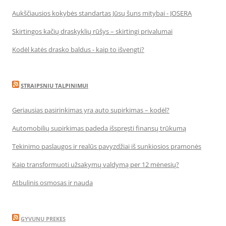
Aukščiausios kokybės standartas Jūsų šuns mitybai - JOSERA
Skirtingos kačių draskyklių rūšys – skirtingi privalumai
Kodėl katės drasko baldus - kaip to išvengti?
STRAIPSNIU TALPINIMUI
Geriausias pasirinkimas yra auto supirkimas – kodėl?
Automobilių supirkimas padeda išspręsti finansų trūkumą
Tekinimo paslaugos ir realūs pavyzdžiai iš sunkiosios pramonės
Kaip transformuoti užsakymų valdymą per 12 mėnesių?
Atbulinis osmosas ir nauda
GYVUNU PREKES