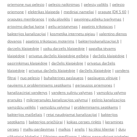
priemone nuo pelesio
|
pelesio naikinimas
|
pelesių valiklis
|
pelesio
priemone
|
elektrikas klaipeda
|
mediniai nameliai
|
orapute JDK S 60
|
oraputes membranos
|
indu ploviklis
|
pavojingu atlieku tvarkymas
|
griovimo darbai kaina
|
geliu pristatymas
|
apatinis trikotazas
|
bakterijos kanalizacijai
|
kosmetika internetu pigiau
|
valentino dienos
dovanos
|
apatinis trikotazas moterims
|
bakterijoskanalizacijai.lt
|
darzelis klaipedoje
|
vaiku darzelis klaipedoje
|
pagalba tėvams
klaipėdoje
|
privatus darželis klaipėdoje gelbėja
|
darželis klaipėdoje
|
pasirinkimas klaipėdoje
|
darželis klaipėdoje
|
privatus darželis
klaipėdoje
|
privatus darželis klaipėdoje
|
darželis klaipėdoje
|
vandens
filtrai
|
nuo pelesio
|
buhalterines paslaugos
|
paslaugos vilniuje
|
naujiems ir probleminiams septikams
|
geriausios priemones
|
kanalizaciniai vandenys
|
vandens suliniu valymas
|
vamzdziu valymo
granules
|
mikrogranules kanalizacijos valymui
|
gelinis kanalizacijos
vamzdziu valiklis
|
vamzdziu valymui
|
probleminiams septikams
|
bakterijos maišeliais
|
retai naudojamai kanalizacijai
|
bakterijos
septikams
|
bakterijos priežiūrai
|
kokias cerpes rinktis
|
keramines
cerpes
|
malkų pardavimas
|
malkos
|
anglis
|
ko tikisi klientai
|
dujų
silikatiniai blokeliai
|
šiltinimo medžiagos
|
idėjos panaudojant trinkeles