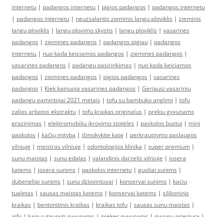
internetu
|
padangos internetu
|
pigios padangos
|
padangos internetu
|
padangos internetu
|
neuzsalantis zieminis langu ploviklis
|
zieminis
langu ploviklis
|
langu plovimo skystis
|
langu ploviklis
|
vasarines
padangos
|
ziemines padangos
|
padangos pigiau
|
padangos
internetu
|
nuo kada keiciamos padangos
|
ziemines padangos
|
vasarines padangos
|
padangu pasirinkimas
|
nuo kada keiciamos
padangos
|
ziemines padangos
|
pigios padangos
|
vasarines
padangos
|
Kiek kainuoja vasarines padangos
|
Geriausi vasariniu
padangu gamintojai 2021 metais
|
tofu su bambuko anglimi
|
tofu
zalios arbatos ekstraktu
|
tofu kraikas originalus
|
prekiu gyvunams
grazinimas
|
elektromobiliu ikrovimo stoteles
|
paskolos bustui
|
mini
paskolos
|
kačių mityba
|
išmokykite katę
|
perkraustymo paslaugos
vilniuje
|
meistras vilniuje
|
odontologijos klinika
|
super premium
|
sunu maistas
|
sunu edalas
|
valandinis darzelis vilniuje
|
josera
katems
|
josera sunims
|
paskolos internetu
|
guoliai sunims
|
dubeneliai sunims
|
sunu dziovintuvai
|
konservai sunims
|
kaciu
tualetas
|
sausas maistas katems
|
konservai katems
|
silikoninis
kraikas
|
bentonitinis kraikas
|
kraikas tofu
|
sausas sunu maistas
|
info
|
kaip sutaupyti gyvunams
|
prekes gyvunams
|
gyvunu prieziura
|