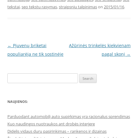
tekstai
,
seo tekstu rasymas
,
straipsniu talpinimas
on
2015/01/16
.
Post
←
Pjuvenų briketai
Ažūrinės trinkelės kiekvienam
navigation
populiarėja ne tik sostinėje
pagal skonį
→
Search
for:
NAUJIENOS:
Parduodant automobilį auto supirkimas yra racionalus sprendimas
Kuo naudingos nuotraukos ant drobės interjere
Didelis vidaus durų pasirinkimas – rankenos ir dizainas