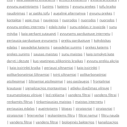
gyvunu augintojams
|
šunims
|
katėms
|
gyvunu prekes
|
tofu kraiko
naudojimas
|
ar patiks tofu
|
augalinė alternatyva
|
gyvunu prekes
|
kontaktai
|
apie mus
|
naujienos
|
nuorodos
|
nuorodos
|
nuorodos
|
gyvunu prekes internetu
|
edalo itaka
|
sunu edalas ir isvaizda
|
sunu
mityba
|
kaip perkant sutaupyti
|
gyvunams parduotuve internetu
|
geriausia parduotuve gyvunams
|
prekiu parduotuve
|
kokybiskas
edalas
|
pavadeliai katems
|
pavadeliai sunims
|
prekes katems
|
prekes sunims
|
sausas maistas
|
sunu maistas
|
kaip ismokyti kate
daryti i dezute
|
kuo ypatingas silikoninis kraikas
|
gyvunu prekiu akcija
|
kaip issirinkti kraika
|
geriausi siltnamiai
|
kaip issirinkti
|
polikarbonatiniai šiltnamiai
|
tvirti siltnamiai
|
polikarbonatiniai
atsiliepimai
|
šiltnamiai atsiliepimai
|
seo paslaugos
|
frontaliniai
krautuvai
|
signalizacijos montavimas
|
atliekų išvežimas vilniuje
|
traumatologas vilniuje
|
led reklama
|
vandens filtrai
|
vandens filtrai
|
renkamės filtrus
|
tinkamiausias maistas
|
maistas internetu
|
geriausias ėdalas
|
augintojams
|
blogas
|
straipsniai
|
straipsniai
|
straipsniai
|
fejerverkai
|
ieskantiems filtru
|
filtrai namui
|
filtru nauda
|
vandens filtrai
|
vandens filtrai
|
biologinės bakterijos
|
kanalizacijos