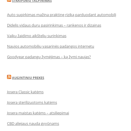
STRAIPSNIŲ TALPINIMAS
Auto supirkimas mažina praktinę riziką parduodant automobilį
Didelis vidaus durų pasirinkimas – rankenos ir dizainas
Vaikų žaidimo aikštelių surinkimas
Naujos automobilių vasarinės padangos internetu
Goodyear padangų žymėjimas – ką žymi naujas?
AUGINTINIU PREKES
Josera Classic katėms
Josera sterilizuotoms katėms
Josera maistas katėms – atsiliepimai
CBD aliejaus nauda gyvūnams