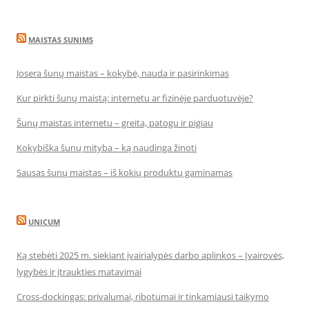
MAISTAS SUNIMS
Josera šunų maistas – kokybė, nauda ir pasirinkimas
Kur pirkti šunų maistą: internetu ar fizinėje parduotuvėje?
Šunų maistas internetu – greita, patogu ir pigiau
Kokybiška šunų mityba – ką naudinga žinoti
Sausas šunų maistas – iš kokių produktų gaminamas
UNICUM
Ką stebėti 2025 m. siekiant įvairialypės darbo aplinkos – Įvairovės,
lygybės ir įtraukties matavimai
Cross-dockingas: privalumai, ribotumai ir tinkamiausi taikymo