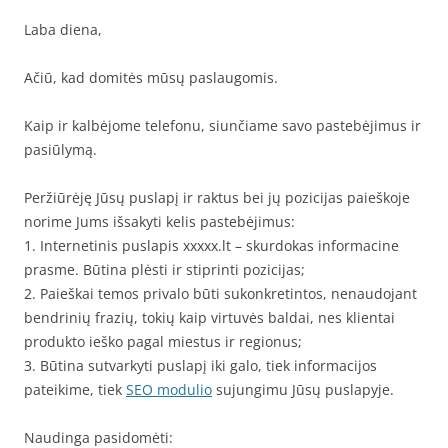
Laba diena,
Ačiū, kad domitės mūsų paslaugomis.
Kaip ir kalbėjome telefonu, siunčiame savo pastebėjimus ir
pasiūlymą.
Peržiūrėję Jūsų puslapį ir raktus bei jų pozicijas paieškoje
norime Jums išsakyti kelis pastebėjimus:
1. Internetinis puslapis xxxxx.lt – skurdokas informacine
prasme. Būtina plėsti ir stiprinti pozicijas;
2. Paieškai temos privalo būti sukonkretintos, nenaudojant
bendrinių frazių, tokių kaip virtuvės baldai, nes klientai
produkto ieško pagal miestus ir regionus;
3. Būtina sutvarkyti puslapį iki galo, tiek informacijos
pateikime, tiek
SEO modulio
sujungimu Jūsų puslapyje.
Naudinga pasidomėti: