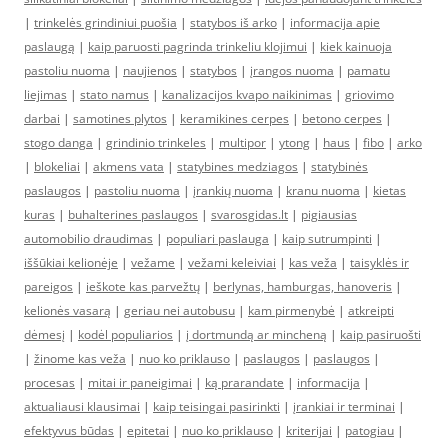
|
trinkelės grindiniui puošia
|
statybos iš arko
|
informacija apie
paslaugą
|
kaip paruosti pagrinda trinkeliu klojimui
|
kiek kainuoja
pastoliu nuoma
|
naujienos
|
statybos
|
įrangos nuoma
|
pamatu
liejimas
|
stato namus
|
kanalizacijos kvapo naikinimas
|
griovimo
darbai
|
samotines plytos
|
keramikines cerpes
|
betono cerpes
|
stogo danga
|
grindinio trinkeles
|
multipor
|
ytong
|
haus
|
fibo
|
arko
|
blokeliai
|
akmens vata
|
statybines medziagos
|
statybinės
paslaugos
|
pastoliu nuoma
|
įrankių nuoma
|
kranu nuoma
|
kietas
kuras
|
buhalterines paslaugos
|
svarosgidas.lt
|
pigiausias
automobilio draudimas
|
populiari paslauga
|
kaip sutrumpinti
|
iššūkiai kelionėje
|
vežame
|
vežami keleiviai
|
kas veža
|
taisyklės ir
pareigos
|
ieškote kas parvežtų
|
berlynas, hamburgas, hanoveris
|
kelionės vasarą
|
geriau nei autobusu
|
kam pirmenybė
|
atkreipti
dėmesį
|
kodėl populiarios
|
į dortmundą ar mincheną
|
kaip pasiruošti
|
žinome kas veža
|
nuo ko priklauso
|
paslaugos
|
paslaugos
|
procesas
|
mitai ir paneigimai
|
ką prarandate
|
informacija
|
aktualiausi klausimai
|
kaip teisingai pasirinkti
|
įrankiai ir terminai
|
efektyvus būdas
|
epitetai
|
nuo ko priklauso
|
kriterijai
|
patogiau
|