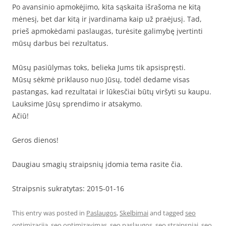
Po avansinio apmokėjimo, kita sąskaita išrašoma ne kitą
mėnesį, bet dar kitą ir įvardinama kaip už praėjusį. Tad,
prieš apmokėdami paslaugas, turėsite galimybę įvertinti
mūsų darbus bei rezultatus.
Mūsų pasiūlymas toks, belieka Jums tik apsispręsti.
Mūsų sėkmė priklauso nuo Jūsų, todėl dedame visas
pastangas, kad rezultatai ir lūkesčiai būtų viršyti su kaupu.
Lauksime Jūsų sprendimo ir atsakymo.
Ačiū!
Geros dienos!
Daugiau smagių straipsnių įdomia tema rasite čia.
Straipsnis sukratytas: 2015-01-16
This entry was posted in
Paslaugos
,
Skelbimai
and tagged
seo
optimizacija
,
seo optimizavimas
,
seo paslaugos
,
seo straipsniai
,
seo