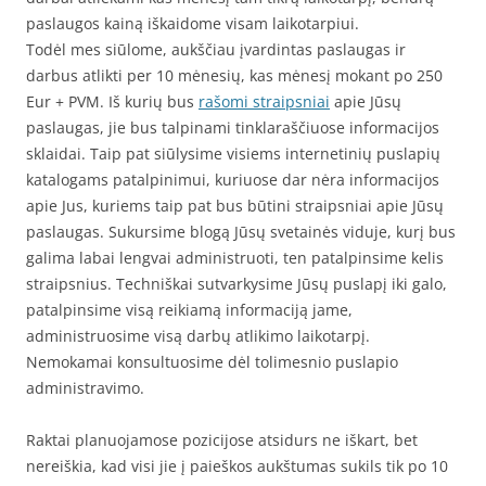
paslaugos kainą iškaidome visam laikotarpiui.
Todėl mes siūlome, aukščiau įvardintas paslaugas ir
darbus atlikti per 10 mėnesių, kas mėnesį mokant po 250
Eur + PVM. Iš kurių bus
rašomi straipsniai
apie Jūsų
paslaugas, jie bus talpinami tinklaraščiuose informacijos
sklaidai. Taip pat siūlysime visiems internetinių puslapių
katalogams patalpinimui, kuriuose dar nėra informacijos
apie Jus, kuriems taip pat bus būtini straipsniai apie Jūsų
paslaugas. Sukursime blogą Jūsų svetainės viduje, kurį bus
galima labai lengvai administruoti, ten patalpinsime kelis
straipsnius. Techniškai sutvarkysime Jūsų puslapį iki galo,
patalpinsime visą reikiamą informaciją jame,
administruosime visą darbų atlikimo laikotarpį.
Nemokamai konsultuosime dėl tolimesnio puslapio
administravimo.
Raktai planuojamose pozicijose atsidurs ne iškart, bet
nereiškia, kad visi jie į paieškos aukštumas sukils tik po 10