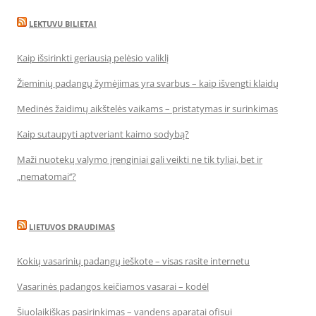
LEKTUVU BILIETAI
Kaip išsirinkti geriausią pelėsio valiklį
Žieminių padangų žymėjimas yra svarbus – kaip išvengti klaidų
Medinės žaidimų aikštelės vaikams – pristatymas ir surinkimas
Kaip sutaupyti aptveriant kaimo sodybą?
Maži nuotekų valymo įrenginiai gali veikti ne tik tyliai, bet ir
„nematomai‘‘?
LIETUVOS DRAUDIMAS
Kokių vasarinių padangų ieškote – visas rasite internetu
Vasarinės padangos keičiamos vasarai – kodėl
Šiuolaikiškas pasirinkimas – vandens aparatai ofisui