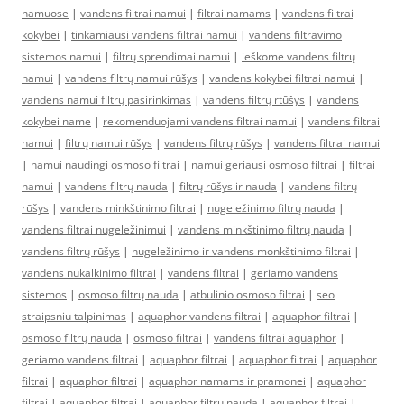
namuose
|
vandens filtrai namui
|
filtrai namams
|
vandens filtrai
kokybei
|
tinkamiausi vandens filtrai namui
|
vandens filtravimo
sistemos namui
|
filtrų sprendimai namui
|
ieškome vandens filtrų
namui
|
vandens filtrų namui rūšys
|
vandens kokybei filtrai namui
|
vandens namui filtrų pasirinkimas
|
vandens filtrų rtūšys
|
vandens
kokybei name
|
rekomenduojami vandens filtrai namui
|
vandens filtrai
namui
|
filtrų namui rūšys
|
vandens filtrų rūšys
|
vandens filtrai namui
|
namui naudingi osmoso filtrai
|
namui geriausi osmoso filtrai
|
filtrai
namui
|
vandens filtrų nauda
|
filtrų rūšys ir nauda
|
vandens filtrų
rūšys
|
vandens minkštinimo filtrai
|
nugeležinimo filtrų nauda
|
vandens filtrai nugeležinimui
|
vandens minkštinimo filtrų nauda
|
vandens filtrų rūšys
|
nugeležinimo ir vandens monkštinimo filtrai
|
vandens nukalkinimo filtrai
|
vandens filtrai
|
geriamo vandens
sistemos
|
osmoso filtrų nauda
|
atbulinio osmoso filtrai
|
seo
straipsniu talpinimas
|
aquaphor vandens filtrai
|
aquaphor filtrai
|
osmoso filtrų nauda
|
osmoso filtrai
|
vandens filtrai aquaphor
|
geriamo vandens filtrai
|
aquaphor filtrai
|
aquaphor filtrai
|
aquaphor
filtrai
|
aquaphor filtrai
|
aquaphor namams ir pramonei
|
aquaphor
filtrai
|
aquaphor filtrai
|
aquaphor filtrų nauda
|
aquaphor filtrai
|