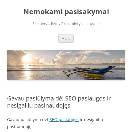
Skip
to
Nemokami pasisakymai
content
Skelbimai, lietuviškos mintys Lietuvoje
Menu
Gavau pasiūlymą dėl SEO paslaugos ir
nesigailiu pasinaudojęs
Gavau pasiūlymą dėl
SEO paslaugos
ir nesigailiu
pasinaudojęs