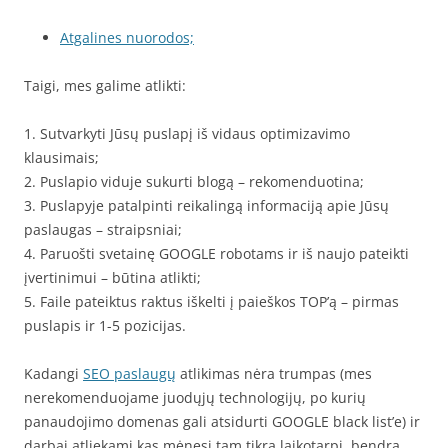
Atgalines nuorodos;
Taigi, mes galime atlikti:
1. Sutvarkyti Jūsų puslapį iš vidaus optimizavimo
klausimais;
2. Puslapio viduje sukurti blogą – rekomenduotina;
3. Puslapyje patalpinti reikalingą informaciją apie Jūsų
paslaugas – straipsniai;
4. Paruošti svetainę GOOGLE robotams ir iš naujo pateikti
įvertinimui – būtina atlikti;
5. Faile pateiktus raktus iškelti į paieškos TOP’ą – pirmas
puslapis ir 1-5 pozicijas.
Kadangi
SEO paslaugų
atlikimas nėra trumpas (mes
nerekomenduojame juodųjų technologijų, po kurių
panaudojimo domenas gali atsidurti GOOGLE black list’e) ir
darbai atliekami kas mėnesį tam tikrą laikotarpį, bendrą