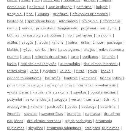
nemalonus
|
ar kenkia
|
kaip atsikratyti
|
patarimai
|
kokybė
|
įrenginiai
|
tipai
|
kvapas
|
priežiūrai
|
efektyvios priemonės
|
bakterijos
|
sprendimo būdai
|
informacija
|
biologiniai
|
informacija
|
namui
|
kainos
|
priežastys
|
daugiau info
|
požymiai
|
pasiūlymai
|
būtinas
|
drausti pigiau
|
būtinas
|
info
|
galimybės
|
nesidomi
|
atšilus
|
saugūs
|
nauda
|
kelionei
|
kaina
|
tinka
|
žinutė
|
paslauga
|
klaidos
|
ryšys
|
svarbu
|
info
|
atostogoms
|
akcijos
|
mikroautobusu
nuoma
|
turto
|
kelionės draudimas
|
turto
|
sveikatos
|
kelionės
|
kasko
|
civilinės atsakomybės
|
automobilio
|
draudimas internetu
|
teisės aktai
|
kaina
|
gyvybės
|
kelionių
|
turto
|
tpvca
|
kasko
|
padeda taupantiems
|
bausmės
|
kontrolė
|
kameros
|
tiriami įvykiai
|
privalomos paslaugos
|
apie privalomą
|
internetu
|
privalomasis
|
vykstantiems
|
klausimai ir atsakymai
|
sąvokos
|
populiariausias
|
požymiai
|
rekomendacija
|
saugoja
|
verta
|
internetu
|
išsirinkti
|
atostogoms
|
kelionei
|
pasiruošti
|
padės
|
paslauga
|
patarimai
|
žmonės
|
sąvokos
|
savanoriškas
|
brangios
|
paprasta
|
draudimo
naujienos
|
draudimas internetu
|
pigios padangos
|
straipsnių
talpinimas
|
skrydžiai
|
straipsnių talpinimas
|
straipsnių talpinimas
|