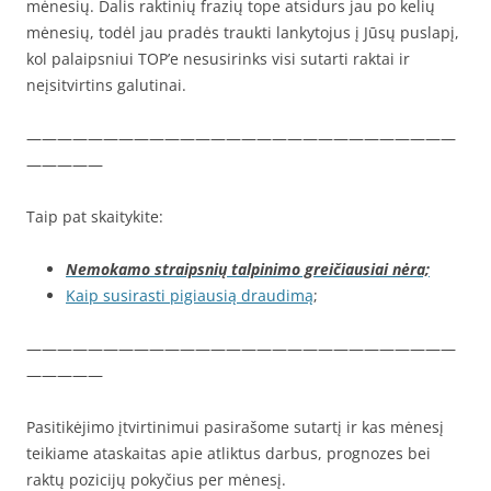
mėnesių. Dalis raktinių frazių tope atsidurs jau po kelių
mėnesių, todėl jau pradės traukti lankytojus į Jūsų puslapį,
kol palaipsniui TOP’e nesusirinks visi sutarti raktai ir
neįsitvirtins galutinai.
————————————————————————————
—————
Taip pat skaitykite:
Nemokamo straipsnių talpinimo greičiausiai nėra;
Kaip susirasti pigiausią draudimą
;
————————————————————————————
—————
Pasitikėjimo įtvirtinimui pasirašome sutartį ir kas mėnesį
teikiame ataskaitas apie atliktus darbus, prognozes bei
raktų pozicijų pokyčius per mėnesį.