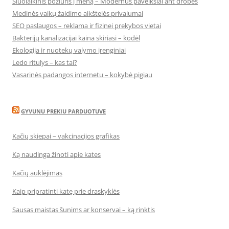
Šiuolaikinis požiūris į meną – Modernūs paveikslai ant drobės
Medinės vaikų žaidimo aikštelės privalumai
SEO paslaugos – reklama ir fizinei prekybos vietai
Bakterijų kanalizacijai kaina skiriasi – kodėl
Ekologija ir nuotekų valymo įrenginiai
Ledo ritulys – kas tai?
Vasarinės padangos internetu – kokybė pigiau
GYVUNU PREKIU PARDUOTUVE
Kačių skiepai – vakcinacijos grafikas
Ką naudinga žinoti apie kates
Kačių auklėjimas
Kaip pripratinti katę prie draskyklės
Sausas maistas šunims ar konservai – ką rinktis