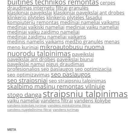
buitinės technikos remontas
cerpes
draudimas internetu
filtrai
granulės
klasikiniai paveikslai
klasikiniai paveikslai ant drobes
klinkerio plyteles
klinkerio plyteles fasadui
kompiuterių remontas
mediniai nameliai vaikams
mediniai vaikiski nameliai
mediniai vaiku nameliai
mediniai vaiku zaidimo nameliai
mediniai zaidimu nameliai vaikams
medinis namelis vaikams
medžio granulės
menas
mikroautobusu nuoma
meno kuriniai
nuorodu talpinimas
paveikslai
paveikslai ant drobes
paveikslai biurui
paveikslai namui
pigus draudimas
profesionalios seo paslaugos
seo optimizacija
seo paslaugos
seo optimizavimas
seo straipsniai
seo straipsniu talpinimas
skalbimo mašinų remontas vilniuje
straipsniu talpinimas
stogo danga
vaiku nameliai
vandens filtrai
vandens kokybe
vandens kokybės tyrimai
vandens minkstinimo filtrai
vandens nugeležinimo filtrai
vandens tyrimas
META