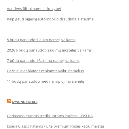
Vandens filtrai namui – kokybei
Kaip gauti pigesnį automobilio draudimą. Patarimai
5 būdų panaudoti lauko namelį vaikams
2026 6 būdų panaudoti žaidimų aikšteles vaikams
7 būdų panaudoti žaidimų namelį vaikams
Dažniausios klaidos renkantis vaikų namelius
11 būdų panaudoti medinę laipiojimo sienelę
GYVUNU PREKES
Geriausias maistas sterilizuotoms katėms - JOSERA
Josera Classic katėms - Ulta premium klasės kačių maistas