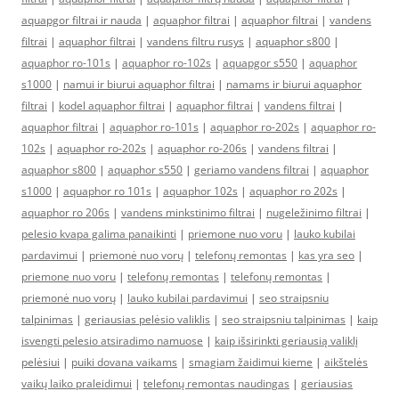
aquapgor filtrai ir nauda
|
aquaphor filtrai
|
aquaphor filtrai
|
vandens
filtrai
|
aquaphor filtrai
|
vandens filtru rusys
|
aquaphor s800
|
aquaphor ro-101s
|
aquaphor ro-102s
|
aquapgor s550
|
aquaphor
s1000
|
namui ir biurui aquaphor filtrai
|
namams ir biurui aquaphor
filtrai
|
kodel aquaphor filtrai
|
aquaphor filtrai
|
vandens filtrai
|
aquaphor filtrai
|
aquaphor ro-101s
|
aquaphor ro-202s
|
aquaphor ro-
102s
|
aquaphor ro-202s
|
aquaphor ro-206s
|
vandens filtrai
|
aquaphor s800
|
aquaphor s550
|
geriamo vandens filtrai
|
aquaphor
s1000
|
aquaphor ro 101s
|
aquaphor 102s
|
aquaphor ro 202s
|
aquaphor ro 206s
|
vandens minkstinimo filtrai
|
nugeležinimo filtrai
|
pelesio kvapa galima panaikinti
|
priemone nuo voru
|
lauko kubilai
pardavimui
|
priemonė nuo vorų
|
telefonų remontas
|
kas yra seo
|
priemone nuo voru
|
telefonų remontas
|
telefonų remontas
|
priemonė nuo vorų
|
lauko kubilai pardavimui
|
seo straipsniu
talpinimas
|
geriausias pelėsio valiklis
|
seo straipsniu talpinimas
|
kaip
isvengti pelesio atsiradimo namuose
|
kaip išsirinkti geriausią valiklį
pelėsiui
|
puiki dovana vaikams
|
smagiam žaidimui kieme
|
aikštelės
vaikų laiko praleidimui
|
telefonų remontas naudingas
|
geriausias