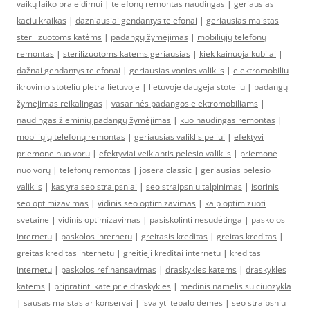
vaikų laiko praleidimui
|
telefonų remontas naudingas
|
geriausias
kaciu kraikas
|
dazniausiai gendantys telefonai
|
geriausias maistas
sterilizuotoms katėms
|
padangų žymėjimas
|
mobiliųjų telefonų
remontas
|
sterilizuotoms katėms geriausias
|
kiek kainuoja kubilai
|
dažnai gendantys telefonai
|
geriausias vonios valiklis
|
elektromobiliu
ikrovimo stoteliu pletra lietuvoje
|
lietuvoje daugeja stoteliu
|
padangų
žymėjimas reikalingas
|
vasarinės padangos elektromobiliams
|
naudingas žieminių padangų žymėjimas
|
kuo naudingas remontas
|
mobiliųjų telefonų remontas
|
geriausias valiklis peliui
|
efektyvi
priemone nuo voru
|
efektyviai veikiantis pelėsio valiklis
|
priemonė
nuo vorų
|
telefonų remontas
|
josera classic
|
geriausias pelesio
valiklis
|
kas yra seo straipsniai
|
seo straipsniu talpinimas
|
isorinis
seo optimizavimas
|
vidinis seo optimizavimas
|
kaip optimizuoti
svetaine
|
vidinis optimizavimas
|
pasiskolinti nesudėtinga
|
paskolos
internetu
|
paskolos internetu
|
greitasis kreditas
|
greitas kreditas
|
greitas kreditas internetu
|
greitieji kreditai internetu
|
kreditas
internetu
|
paskolos refinansavimas
|
draskykles katems
|
draskykles
katems
|
pripratinti kate prie draskykles
|
medinis namelis su ciuozykla
|
sausas maistas ar konservai
|
isvalyti tepalo demes
|
seo straipsniu