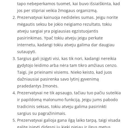
tapo nebeperkamos tuomet, kai buvo išsiaiškinta, kad
jos per stipriai veikia žmogaus organizmą.
Prezervatyvai kainuoja nedideles sumas. Jeigu norite
mėgautis seksu be jokio neigiamo rezultato, tokiu
atveju sargiai yra pigiausias egzistuojantis
pasirinkimas. Ypač tokiu atveju jeigu perkate
internetu, kadangi tokiu atveju galima dar daugiau
sutaupyti.
Sargius gali įsigyti visi, kas tik nori, kadangi nereikia
gydytojo leidimo arba nėra tam tikro amžiaus cenzo.
Taigi, jie prieinami visiems. Nieko keisto, kad juos
dažniausiai pasirenka savo lytinį gyvenimą
pradedantys žmonės.
Prezervatyvai ne tik apsaugo, tačiau tuo pačiu suteikia
ir papildomą malonumo funkciją. Jeigu jums pabodo
tradicinis seksas, tokiu atveju galima pasirinkti
sargius su pagražinimais.
Prezervatyvai galioja gana ilgą laiko tarpą, taigi visada
galite įsigyti didesnį jų kiekį pigiau ir ilgus metus