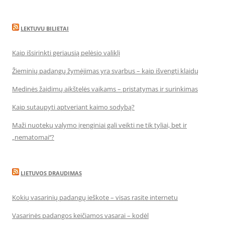
LEKTUVU BILIETAI
Kaip išsirinkti geriausią pelėsio valiklį
Žieminių padangų žymėjimas yra svarbus – kaip išvengti klaidų
Medinės žaidimų aikštelės vaikams – pristatymas ir surinkimas
Kaip sutaupyti aptveriant kaimo sodybą?
Maži nuotekų valymo įrenginiai gali veikti ne tik tyliai, bet ir
„nematomai‘‘?
LIETUVOS DRAUDIMAS
Kokių vasarinių padangų ieškote – visas rasite internetu
Vasarinės padangos keičiamos vasarai – kodėl