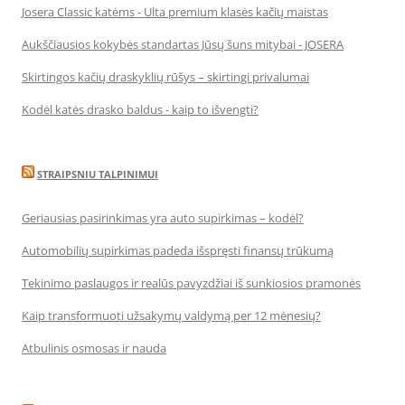
Josera Classic katėms - Ulta premium klasės kačių maistas
Aukščiausios kokybės standartas Jūsų šuns mitybai - JOSERA
Skirtingos kačių draskyklių rūšys – skirtingi privalumai
Kodėl katės drasko baldus - kaip to išvengti?
STRAIPSNIU TALPINIMUI
Geriausias pasirinkimas yra auto supirkimas – kodėl?
Automobilių supirkimas padeda išspręsti finansų trūkumą
Tekinimo paslaugos ir realūs pavyzdžiai iš sunkiosios pramonės
Kaip transformuoti užsakymų valdymą per 12 mėnesių?
Atbulinis osmosas ir nauda