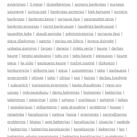
gyvenimas
|
3 metai
|
išsigelbėjimas
|
asmens bankrotas
|
europos
sąjungoje
|
asmuo gali
|
bankrotas asmeniui
|
kiek kainuoja
|
asmens
bankrotas
|
bankroto kaina
|
tarnauja ilgai
|
pasinaudoti verta
|
bankroto procesas
|
norint bankrutuoti
|
naudinga bankrutuoti
|
taupykite laiką
|
skaudi pamoka
|
administratorius
|
tarnauja ilgai
|
pigus išlaikymas
|
patirtis
|
geriau nei šiferis
|
lengva išsirinkti
|
unikalus gaminys
|
čerpės
|
dangos
|
rinktis verta
|
kaune
|
darbas
kaune
|
keitėsi paslaugos
|
toks yra
|
taksi kaune
|
pigiausias
|
kaune
pigus
|
ką siūlo
|
paslaugos kaune
|
mažoji sostinė
|
išsikviesti
|
konkurencija
|
ieškome taxi
|
pigus
|
susisiekimas
|
taksi
|
paslaugos
|
programėlė
|
vilniuje
|
taksi
|
vilnius
|
taxi
|
kainos
|
darbas švedijoje
|
subconit.lt
|
transporto priemonių
|
kasko draudimas
|
rygos oro
uostas
|
mikroautobusu
|
dantu balinimas
|
biologinės
|
bakterijos
|
talpinimas
|
patarimai
|
siūlo
|
sąlygos
|
svarbiausi
|
palyginti
|
laikas
|
populiariausi
|
ieškantiems
|
apie draudimą
|
problema
|
kvapai
|
nepatinka
|
kanalizacija
|
naikina
|
kaina
|
priemonės
|
sprendžiamos
problemos
|
blogas
|
apie bakterijas
|
kanalizacijai
|
situacija
|
padeda
|
bakterijos
|
bakterijos kanalizacijai
|
kanalizacijai
|
bakterijos
|
bio
|
bakterijos valymo įrenginiams
|
bakterijos kanalizacijai
|
nuotekoms
|