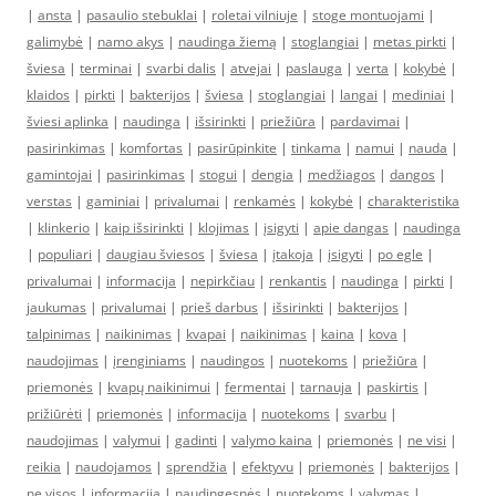
|
ansta
|
pasaulio stebuklai
|
roletai vilniuje
|
stoge montuojami
|
galimybė
|
namo akys
|
naudinga žiemą
|
stoglangiai
|
metas pirkti
|
šviesa
|
terminai
|
svarbi dalis
|
atvejai
|
paslauga
|
verta
|
kokybė
|
klaidos
|
pirkti
|
bakterijos
|
šviesa
|
stoglangiai
|
langai
|
mediniai
|
šviesi aplinka
|
naudinga
|
išsirinkti
|
priežiūra
|
pardavimai
|
pasirinkimas
|
komfortas
|
pasirūpinkite
|
tinkama
|
namui
|
nauda
|
gamintojai
|
pasirinkimas
|
stogui
|
dengia
|
medžiagos
|
dangos
|
verstas
|
gaminiai
|
privalumai
|
renkamės
|
kokybė
|
charakteristika
|
klinkerio
|
kaip išsirinkti
|
klojimas
|
įsigyti
|
apie dangas
|
naudinga
|
populiari
|
daugiau šviesos
|
šviesa
|
įtakoja
|
įsigyti
|
po egle
|
privalumai
|
informacija
|
nepirkčiau
|
renkantis
|
naudinga
|
pirkti
|
jaukumas
|
privalumai
|
prieš darbus
|
išsirinkti
|
bakterijos
|
talpinimas
|
naikinimas
|
kvapai
|
naikinimas
|
kaina
|
kova
|
naudojimas
|
įrenginiams
|
naudingos
|
nuotekoms
|
priežiūra
|
priemonės
|
kvapų naikinimui
|
fermentai
|
tarnauja
|
paskirtis
|
prižiūrėti
|
priemonės
|
informacija
|
nuotekoms
|
svarbu
|
naudojimas
|
valymui
|
gadinti
|
valymo kaina
|
priemonės
|
ne visi
|
reikia
|
naudojamos
|
sprendžia
|
efektyvu
|
priemonės
|
bakterijos
|
ne visos
|
informacija
|
naudingesnės
|
nuotekoms
|
valymas
|