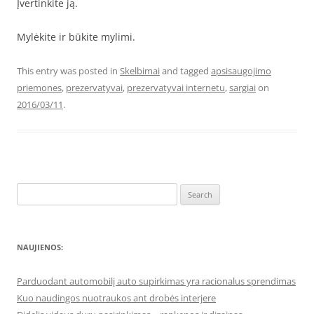
Įvertinkite ją.
Mylėkite ir būkite mylimi.
This entry was posted in
Skelbimai
and tagged
apsisaugojimo
priemones
,
prezervatyvai
,
prezervatyvai internetu
,
sargiai
on
2016/03/11
.
Search
for:
NAUJIENOS:
Parduodant automobilį auto supirkimas yra racionalus sprendimas
Kuo naudingos nuotraukos ant drobės interjere