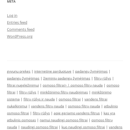
META
Log in
Entries feed
Comments feed
WordPress.org
gyvunu prekes
|
internetine parduotuve
|
padangų žymėjimas
|
padangų žymėjimas
|
žieminių padangų žymėjimas
|
filtrų rūšys
|
filtrai nugeležinimui
|
osmoso filtrai> |
osmoso filtrų nauda
|
osmoso
filtrai
|
filtrų rūšys
|
minkštinimo filtrų naudojimas
|
minkštinimo
sistema
|
filtrų rūšys ir nauda
|
osmoso filtrai
|
vandens filtrai
nukalkinimui
|
vandens filtrų nauda
|
osmoso filtrų nauda
|
atbulinio
osmoso filtrai
|
filtrų rūšys
|
apie geriamo vandens filtrus
|
kas yra
atbulinis osmosas
|
namui naudingi osmoso filtrai
|
osmoso filtrų
nauda
|
naudingi osmoso filtrai
|
kuo naudingi osmoso filtrai
|
vandens