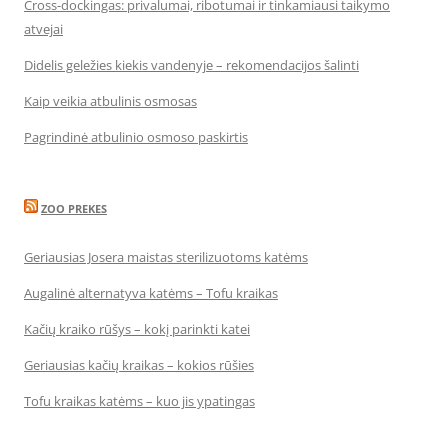
Cross-dockingas: privalumai, ribotumai ir tinkamiausi taikymo
atvejai
Didelis geležies kiekis vandenyje – rekomendacijos šalinti
Kaip veikia atbulinis osmosas
Pagrindinė atbulinio osmoso paskirtis
ZOO PREKES
Geriausias Josera maistas sterilizuotoms katėms
Augalinė alternatyva katėms – Tofu kraikas
Kačių kraiko rūšys – kokį parinkti katei
Geriausias kačių kraikas – kokios rūšies
Tofu kraikas katėms – kuo jis ypatingas