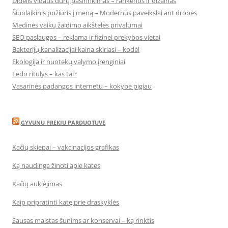
Didelis vidaus durų pasirinkimas – rankenos ir dizainas
Šiuolaikinis požiūris į meną – Modernūs paveikslai ant drobės
Medinės vaikų žaidimo aikštelės privalumai
SEO paslaugos – reklama ir fizinei prekybos vietai
Bakterijų kanalizacijai kaina skiriasi – kodėl
Ekologija ir nuotekų valymo įrenginiai
Ledo ritulys – kas tai?
Vasarinės padangos internetu – kokybė pigiau
GYVUNU PREKIU PARDUOTUVE
Kačių skiepai – vakcinacijos grafikas
Ką naudinga žinoti apie kates
Kačių auklėjimas
Kaip pripratinti katę prie draskyklės
Sausas maistas šunims ar konservai – ką rinktis