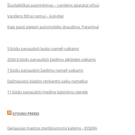
Šiuolaikiškas pasirinkimas – vandens aparatai ofisui
Vandens filtrai namui – kokybei
Kaip gauti pigesnį automobilio draudimą. Patarimai
5 būdų panaudoti lauko namelį vaikams
2026 6 būdų panaudoti žaidimų aikšteles vaikams
7 būdų panaudoti žaidimų namelį vaikams
Dažniausios klaidos renkantis vaikų namelius
11 būdų panaudoti medinę laipiojimo sienelę
GYVUNU PREKES
Geriausias maistas sterilizuotoms katėms - JOSERA