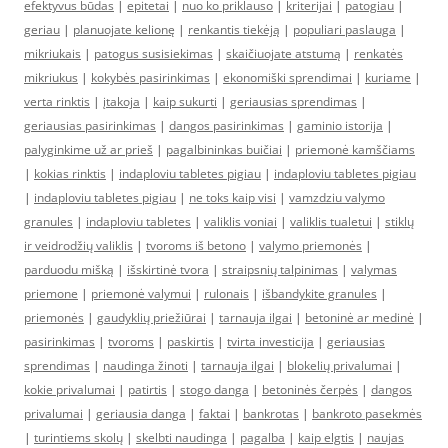
efektyvus būdas
|
epitetai
|
nuo ko priklauso
|
kriterijai
|
patogiau
|
geriau
|
planuojate kelionę
|
renkantis tiekėją
|
populiari paslauga
|
mikriukais
|
patogus susisiekimas
|
skaičiuojate atstumą
|
renkatės
mikriukus
|
kokybės pasirinkimas
|
ekonomiški sprendimai
|
kuriame
|
verta rinktis
|
įtakoja
|
kaip sukurti
|
geriausias sprendimas
|
geriausias pasirinkimas
|
dangos pasirinkimas
|
gaminio istorija
|
palyginkime už ar prieš
|
pagalbininkas buičiai
|
priemonė kamščiams
|
kokias rinktis
|
indaploviu tabletes pigiau
|
indaploviu tabletes pigiau
|
indaploviu tabletes pigiau
|
ne toks kaip visi
|
vamzdziu valymo
granules
|
indaploviu tabletes
|
valiklis voniai
|
valiklis tualetui
|
stiklų
ir veidrodžių valiklis
|
tvoroms iš betono
|
valymo priemonės
|
parduodu mišką
|
išskirtinė tvora
|
straipsnių talpinimas
|
valymas
priemone
|
priemonė valymui
|
rulonais
|
išbandykite granules
|
priemonės
|
gaudyklių priežiūrai
|
tarnauja ilgai
|
betoninė ar medinė
|
pasirinkimas
|
tvoroms
|
paskirtis
|
tvirta investicija
|
geriausias
sprendimas
|
naudinga žinoti
|
tarnauja ilgai
|
blokelių privalumai
|
kokie privalumai
|
patirtis
|
stogo danga
|
betoninės čerpės
|
dangos
privalumai
|
geriausia danga
|
faktai
|
bankrotas
|
bankroto pasekmės
|
turintiems skolų
|
skelbti naudinga
|
pagalba
|
kaip elgtis
|
naujas