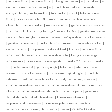
|
vandens filtrai
|
vandens filtrai
|
biologinės bakterijos
|
kanalizacijos
kvapas
|
kanalizacijos bakterijos
|
medinis namelis su ciuozykla
|
efektyvio biologinės bakterijos
|
fejerverkai
|
sodui
|
brita vandens
filtrai
|
privatus darzelis
|
šiltnamiai internetu
|
polikarbonatiniai
siltnamiai
|
gyvunu prekes
|
maistas sunims
|
geriausias sunu maistas
|
kaip issirinkti kraika
|
gelbsti gyvūnus nuo karščio
|
gyvūnų maudynės
vasarą
|
šunų mityba
|
sausas maistas
|
kačių kraikas
|
kraikas katėms
|
gyvūnams internetu
|
perkamiausios internetu
|
geriausias kraikas
|
akcija prekems
|
zooprekės
|
kaip issirinkti
|
kraikas
|
vandens filtrai
brita
|
kaip ismokyti kate
|
kaciu kraikas tofu
|
kas yra odontologai
|
brita maxtra
|
brita aluna
|
aluna ąsotis
|
marella 2,4
|
ąsotis marella
3,5
|
indas style 2,4
|
ąsotis style 3,6
|
brita flow
|
elemaris
|
zoo
prekes
|
tofu kraikas katėms
|
zoo prekes
|
lęšiai pigiau
|
mediniai
vaikams
|
mediniai nameliai vaikams
|
valymo paslaugos kaune
|
kroviniu pervezimas kaunas
|
kroviniu pervezimas vilnius
|
elektrikas
vilnius
|
kroviniu pervezimas klaipeda
|
tralas klaipeda
|
griovimo
darbai klaipeda
|
siukliu isvezimas
|
klinkerines trinkeles
|
biopreparatai nuotekoms
|
prieziuros priemone starwax 637
|
bakterijos nuoteku irenginiams kaina
|
bakteriju STARWAX kaina
|