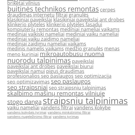
briketai vilnius
buitinės technikos remontas
cerpes
draudimas internetu
filtrai
granulės
klasikiniai paveikslai
klasikiniai paveikslai ant drobes
klinkerio plyteles
klinkerio plyteles fasadui
kompiuterių remontas
mediniai nameliai vaikams
mediniai vaikiski nameliai
mediniai vaiku nameliai
mediniai vaiku zaidimo nameliai
mediniai zaidimu nameliai vaikams
medinis namelis vaikams
medžio granulės
menas
mikroautobusu nuoma
meno kuriniai
nuorodu talpinimas
paveikslai
paveikslai ant drobes
paveikslai biurui
paveikslai namui
pigus draudimas
profesionalios seo paslaugos
seo optimizacija
seo paslaugos
seo optimizavimas
seo straipsniai
seo straipsniu talpinimas
skalbimo mašinų remontas vilniuje
straipsniu talpinimas
stogo danga
vaiku nameliai
vandens filtrai
vandens kokybe
vandens kokybės tyrimai
vandens minkstinimo filtrai
vandens nugeležinimo filtrai
vandens tyrimas