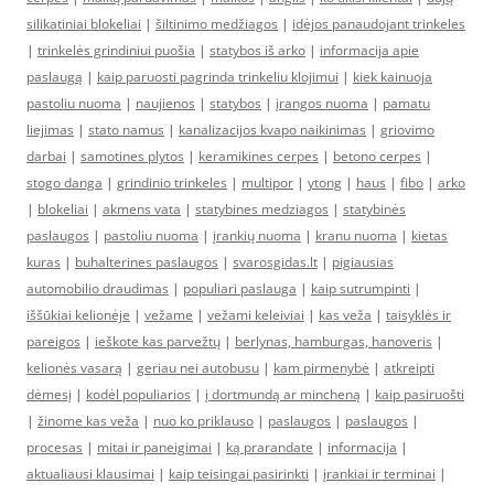
silikatiniai blokeliai
|
šiltinimo medžiagos
|
idėjos panaudojant trinkeles
|
trinkelės grindiniui puošia
|
statybos iš arko
|
informacija apie
paslaugą
|
kaip paruosti pagrinda trinkeliu klojimui
|
kiek kainuoja
pastoliu nuoma
|
naujienos
|
statybos
|
įrangos nuoma
|
pamatu
liejimas
|
stato namus
|
kanalizacijos kvapo naikinimas
|
griovimo
darbai
|
samotines plytos
|
keramikines cerpes
|
betono cerpes
|
stogo danga
|
grindinio trinkeles
|
multipor
|
ytong
|
haus
|
fibo
|
arko
|
blokeliai
|
akmens vata
|
statybines medziagos
|
statybinės
paslaugos
|
pastoliu nuoma
|
įrankių nuoma
|
kranu nuoma
|
kietas
kuras
|
buhalterines paslaugos
|
svarosgidas.lt
|
pigiausias
automobilio draudimas
|
populiari paslauga
|
kaip sutrumpinti
|
iššūkiai kelionėje
|
vežame
|
vežami keleiviai
|
kas veža
|
taisyklės ir
pareigos
|
ieškote kas parvežtų
|
berlynas, hamburgas, hanoveris
|
kelionės vasarą
|
geriau nei autobusu
|
kam pirmenybė
|
atkreipti
dėmesį
|
kodėl populiarios
|
į dortmundą ar mincheną
|
kaip pasiruošti
|
žinome kas veža
|
nuo ko priklauso
|
paslaugos
|
paslaugos
|
procesas
|
mitai ir paneigimai
|
ką prarandate
|
informacija
|
aktualiausi klausimai
|
kaip teisingai pasirinkti
|
įrankiai ir terminai
|