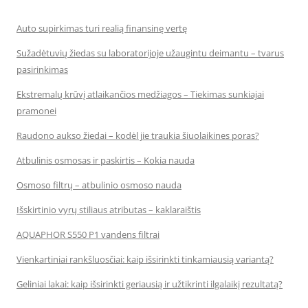
Auto supirkimas turi realią finansinę vertę
Sužadėtuvių žiedas su laboratorijoje užaugintu deimantu – tvarus
pasirinkimas
Ekstremalų krūvį atlaikančios medžiagos – Tiekimas sunkiajai
pramonei
Raudono aukso žiedai – kodėl jie traukia šiuolaikines poras?
Atbulinis osmosas ir paskirtis – Kokia nauda
Osmoso filtrų – atbulinio osmoso nauda
Išskirtinio vyrų stiliaus atributas – kaklaraištis
AQUAPHOR S550 P1 vandens filtrai
Vienkartiniai rankšluosčiai: kaip išsirinkti tinkamiausią variantą?
Geliniai lakai: kaip išsirinkti geriausią ir užtikrinti ilgalaikį rezultatą?