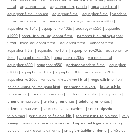
filtrai
|
aquaphor filtrai
|
aquaphor filtrų nauda
|
aquaphor filtrai
|
aquapgor filtrai ir nauda
|
aquaphor filtrai
|
aquaphor filtrai
|
vandens
filtrai
|
aquaphor filtrai
|
vandens filtru rusys
|
aquaphor s800
|
aquaphor ro-101s
|
aquaphor ro-102s
|
aquapgor s550
|
aquaphor
s1000
|
namui ir biurui aquaphor filtrai
|
namams ir biurui aquaphor
filtrai
|
kodel aquaphor filtrai
|
aquaphor filtrai
|
vandens filtrai
|
aquaphor filtrai
|
aquaphor ro-101s
|
aquaphor ro-202s
|
aquaphor ro-
102s
|
aquaphor ro-202s
|
aquaphor ro-206s
|
vandens filtrai
|
aquaphor s800
|
aquaphor s550
|
geriamo vandens filtrai
|
aquaphor
s1000
|
aquaphor ro 101s
|
aquaphor 102s
|
aquaphor ro 202s
|
aquaphor ro 206s
|
vandens minkstinimo filtrai
|
nugeležinimo filtrai
|
pelesio kvapa galima panaikinti
|
priemone nuo voru
|
lauko kubilai
pardavimui
|
priemonė nuo vorų
|
telefonų remontas
|
kas yra seo
|
priemone nuo voru
|
telefonų remontas
|
telefonų remontas
|
priemonė nuo vorų
|
lauko kubilai pardavimui
|
seo straipsniu
talpinimas
|
geriausias pelėsio valiklis
|
seo straipsniu talpinimas
|
kaip
isvengti pelesio atsiradimo namuose
|
kaip išsirinkti geriausią valiklį
pelėsiui
|
puiki dovana vaikams
|
smagiam žaidimui kieme
|
aikštelės