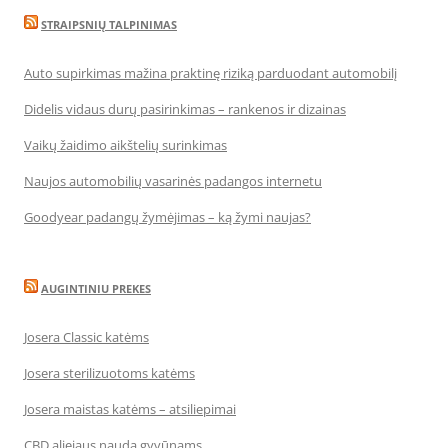
STRAIPSNIŲ TALPINIMAS
Auto supirkimas mažina praktinę riziką parduodant automobilį
Didelis vidaus durų pasirinkimas – rankenos ir dizainas
Vaikų žaidimo aikštelių surinkimas
Naujos automobilių vasarinės padangos internetu
Goodyear padangų žymėjimas – ką žymi naujas?
AUGINTINIU PREKES
Josera Classic katėms
Josera sterilizuotoms katėms
Josera maistas katėms – atsiliepimai
CBD aliejaus nauda gyvūnams