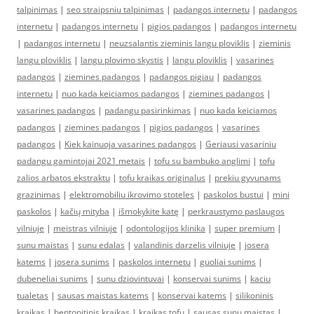
talpinimas
|
seo straipsniu talpinimas
|
padangos internetu
|
padangos
internetu
|
padangos internetu
|
pigios padangos
|
padangos internetu
|
padangos internetu
|
neuzsalantis zieminis langu ploviklis
|
zieminis
langu ploviklis
|
langu plovimo skystis
|
langu ploviklis
|
vasarines
padangos
|
ziemines padangos
|
padangos pigiau
|
padangos
internetu
|
nuo kada keiciamos padangos
|
ziemines padangos
|
vasarines padangos
|
padangu pasirinkimas
|
nuo kada keiciamos
padangos
|
ziemines padangos
|
pigios padangos
|
vasarines
padangos
|
Kiek kainuoja vasarines padangos
|
Geriausi vasariniu
padangu gamintojai 2021 metais
|
tofu su bambuko anglimi
|
tofu
zalios arbatos ekstraktu
|
tofu kraikas originalus
|
prekiu gyvunams
grazinimas
|
elektromobiliu ikrovimo stoteles
|
paskolos bustui
|
mini
paskolos
|
kačių mityba
|
išmokykite katę
|
perkraustymo paslaugos
vilniuje
|
meistras vilniuje
|
odontologijos klinika
|
super premium
|
sunu maistas
|
sunu edalas
|
valandinis darzelis vilniuje
|
josera
katems
|
josera sunims
|
paskolos internetu
|
guoliai sunims
|
dubeneliai sunims
|
sunu dziovintuvai
|
konservai sunims
|
kaciu
tualetas
|
sausas maistas katems
|
konservai katems
|
silikoninis
kraikas
|
bentonitinis kraikas
|
kraikas tofu
|
sausas sunu maistas
|