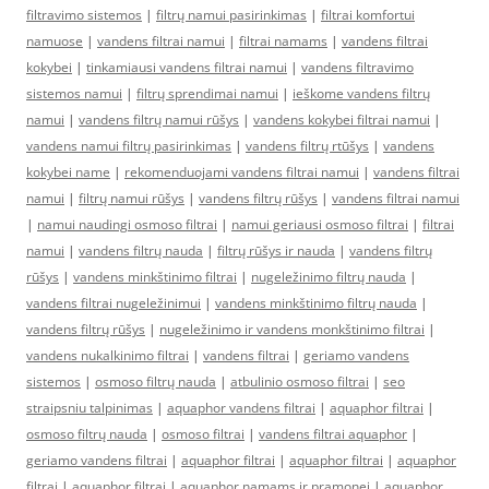
filtravimo sistemos
|
filtrų namui pasirinkimas
|
filtrai komfortui
namuose
|
vandens filtrai namui
|
filtrai namams
|
vandens filtrai
kokybei
|
tinkamiausi vandens filtrai namui
|
vandens filtravimo
sistemos namui
|
filtrų sprendimai namui
|
ieškome vandens filtrų
namui
|
vandens filtrų namui rūšys
|
vandens kokybei filtrai namui
|
vandens namui filtrų pasirinkimas
|
vandens filtrų rtūšys
|
vandens
kokybei name
|
rekomenduojami vandens filtrai namui
|
vandens filtrai
namui
|
filtrų namui rūšys
|
vandens filtrų rūšys
|
vandens filtrai namui
|
namui naudingi osmoso filtrai
|
namui geriausi osmoso filtrai
|
filtrai
namui
|
vandens filtrų nauda
|
filtrų rūšys ir nauda
|
vandens filtrų
rūšys
|
vandens minkštinimo filtrai
|
nugeležinimo filtrų nauda
|
vandens filtrai nugeležinimui
|
vandens minkštinimo filtrų nauda
|
vandens filtrų rūšys
|
nugeležinimo ir vandens monkštinimo filtrai
|
vandens nukalkinimo filtrai
|
vandens filtrai
|
geriamo vandens
sistemos
|
osmoso filtrų nauda
|
atbulinio osmoso filtrai
|
seo
straipsniu talpinimas
|
aquaphor vandens filtrai
|
aquaphor filtrai
|
osmoso filtrų nauda
|
osmoso filtrai
|
vandens filtrai aquaphor
|
geriamo vandens filtrai
|
aquaphor filtrai
|
aquaphor filtrai
|
aquaphor
filtrai
|
aquaphor filtrai
|
aquaphor namams ir pramonei
|
aquaphor