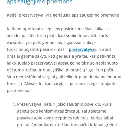
apsisaugojimo priemonė
Kodėl prezervatyvai yra geriausia apsisaugojimo priemonė
Kalbant apie kontracepcijos pasirinkimą šiais laikais –
atrodo, pasiūla tokia plati, kad sunku ir suvokti, kuris
variantas yra pats geriausias. Ilgiausiai rinkoje
funkcionuojantis pasirinkimas –
prezervatyvai
. Turbūt
drąsiai galima sakyti, kad geriausia yra tai, kas patikrinta
laiko. Juolab prezervatyvai apsaugo ne tik nuo neplanuoto
nėštumo, tačiau ir nuo lytiškai plintančių ligų. Tuo pačiu,
šiuo metu siūlomi sargiai gali teikti ir papildomą malonumo
funkciją. Akivaizdu, kad sargiai – geriausias egzistuojantis
pasirinkimas.
Prezervatyvai neturi jokio šalutinio poveikio, kuris
galėtų būti kenksmingas žmogui. Tai galėtume
pasakyti apie kontraceptines tabletes, kurios labai
greitai išpopuliarėjo, tačiau tuo pačiu ir labai greitai