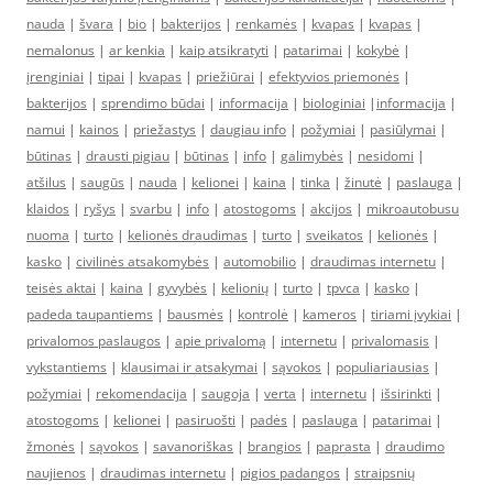
nauda
|
švara
|
bio
|
bakterijos
|
renkamės
|
kvapas
|
kvapas
|
nemalonus
|
ar kenkia
|
kaip atsikratyti
|
patarimai
|
kokybė
|
įrenginiai
|
tipai
|
kvapas
|
priežiūrai
|
efektyvios priemonės
|
bakterijos
|
sprendimo būdai
|
informacija
|
biologiniai
|
informacija
|
namui
|
kainos
|
priežastys
|
daugiau info
|
požymiai
|
pasiūlymai
|
būtinas
|
drausti pigiau
|
būtinas
|
info
|
galimybės
|
nesidomi
|
atšilus
|
saugūs
|
nauda
|
kelionei
|
kaina
|
tinka
|
žinutė
|
paslauga
|
klaidos
|
ryšys
|
svarbu
|
info
|
atostogoms
|
akcijos
|
mikroautobusu
nuoma
|
turto
|
kelionės draudimas
|
turto
|
sveikatos
|
kelionės
|
kasko
|
civilinės atsakomybės
|
automobilio
|
draudimas internetu
|
teisės aktai
|
kaina
|
gyvybės
|
kelionių
|
turto
|
tpvca
|
kasko
|
padeda taupantiems
|
bausmės
|
kontrolė
|
kameros
|
tiriami įvykiai
|
privalomos paslaugos
|
apie privalomą
|
internetu
|
privalomasis
|
vykstantiems
|
klausimai ir atsakymai
|
sąvokos
|
populiariausias
|
požymiai
|
rekomendacija
|
saugoja
|
verta
|
internetu
|
išsirinkti
|
atostogoms
|
kelionei
|
pasiruošti
|
padės
|
paslauga
|
patarimai
|
žmonės
|
sąvokos
|
savanoriškas
|
brangios
|
paprasta
|
draudimo
naujienos
|
draudimas internetu
|
pigios padangos
|
straipsnių