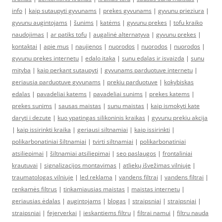
info
|
kaip sutaupyti gyvunams
|
prekes gyvunams
|
gyvunu prieziura
|
gyvunu augintojams
|
šunims
|
katėms
|
gyvunu prekes
|
tofu kraiko
naudojimas
|
ar patiks tofu
|
augalinė alternatyva
|
gyvunu prekes
|
kontaktai
|
apie mus
|
naujienos
|
nuorodos
|
nuorodos
|
nuorodos
|
gyvunu prekes internetu
|
edalo itaka
|
sunu edalas ir isvaizda
|
sunu
mityba
|
kaip perkant sutaupyti
|
gyvunams parduotuve internetu
|
geriausia parduotuve gyvunams
|
prekiu parduotuve
|
kokybiskas
edalas
|
pavadeliai katems
|
pavadeliai sunims
|
prekes katems
|
prekes sunims
|
sausas maistas
|
sunu maistas
|
kaip ismokyti kate
daryti i dezute
|
kuo ypatingas silikoninis kraikas
|
gyvunu prekiu akcija
|
kaip issirinkti kraika
|
geriausi siltnamiai
|
kaip issirinkti
|
polikarbonatiniai šiltnamiai
|
tvirti siltnamiai
|
polikarbonatiniai
atsiliepimai
|
šiltnamiai atsiliepimai
|
seo paslaugos
|
frontaliniai
krautuvai
|
signalizacijos montavimas
|
atliekų išvežimas vilniuje
|
traumatologas vilniuje
|
led reklama
|
vandens filtrai
|
vandens filtrai
|
renkamės filtrus
|
tinkamiausias maistas
|
maistas internetu
|
geriausias ėdalas
|
augintojams
|
blogas
|
straipsniai
|
straipsniai
|
straipsniai
|
fejerverkai
|
ieskantiems filtru
|
filtrai namui
|
filtru nauda