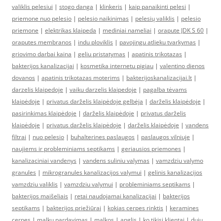
valiklis pelesiui
|
stogo danga
|
klinkeris
|
kaip panaikinti pelesi
|
priemone nuo pelesio
|
pelesio naikinimas
|
pelesių valiklis
|
pelesio
priemone
|
elektrikas klaipeda
|
mediniai nameliai
|
orapute JDK S 60
|
oraputes membranos
|
indu ploviklis
|
pavojingu atlieku tvarkymas
|
griovimo darbai kaina
|
geliu pristatymas
|
apatinis trikotazas
|
bakterijos kanalizacijai
|
kosmetika internetu pigiau
|
valentino dienos
dovanos
|
apatinis trikotazas moterims
|
bakterijoskanalizacijai.lt
|
darzelis klaipedoje
|
vaiku darzelis klaipedoje
|
pagalba tėvams
klaipėdoje
|
privatus darželis klaipėdoje gelbėja
|
darželis klaipėdoje
|
pasirinkimas klaipėdoje
|
darželis klaipėdoje
|
privatus darželis
klaipėdoje
|
privatus darželis klaipėdoje
|
darželis klaipėdoje
|
vandens
filtrai
|
nuo pelesio
|
buhalterines paslaugos
|
paslaugos vilniuje
|
naujiems ir probleminiams septikams
|
geriausios priemones
|
kanalizaciniai vandenys
|
vandens suliniu valymas
|
vamzdziu valymo
granules
|
mikrogranules kanalizacijos valymui
|
gelinis kanalizacijos
vamzdziu valiklis
|
vamzdziu valymui
|
probleminiams septikams
|
bakterijos maišeliais
|
retai naudojamai kanalizacijai
|
bakterijos
septikams
|
bakterijos priežiūrai
|
kokias cerpes rinktis
|
keramines
cerpes
|
malkų pardavimas
|
malkos
|
anglis
|
ko tikisi klientai
|
dujų