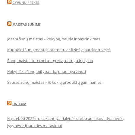
GYVUNU PREKES
MAISTAS SUNIMS
Josera šunų maistas – kokybė, nauda ir pasirinkimas
Kur pirkti šunų maistą: internetu ar fizinėje parduotuvėje?
Šunų maistas internetu – greita, patogu ir pigiau
Kokybiška šunų mityba – ką naudinga žinoti
Sausas šunų maistas – iš kokių produktų gaminamas
UNICUM
Ką stebėti 2025 m. siekiant įvairialypės darbo aplinkos – Įvairovės,
lygybės ir įtraukties matavimai