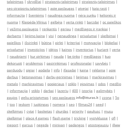
talpinimas
|
skrydžiai
|
straipsnių talpinimas
|
straipsnių talpinimas
|
seo straipsniu talpinimas
|
apie paslaugas
|
atvejai
|
kaip rasti
|
informacija
|
šventėms
|
naudinga nuoma
|
nėra sunku
|
kelionės ir
nuoma
|
Klaipėda-Vilnius
|
gelbėja
|
verta rinkti
|
barzdai
|
pc paieškos
|
vežimo paslaugos
|
renkantis
|
geriau
|
medžiagos ir įrankiai
|
darbams
|
liejimo kaina
|
visi
|
nenaudinga
|
privalumai
|
skelbimai
|
paieškos
|
išsirinkti
|
būtina
|
pirkti
|
kriterijai
|
motyvacija
|
blokeliai
|
privalumai
|
investicijos
|
idėjos
|
kainos
|
inventorius
|
kuriant
|
verta
|
naudojami
|
kur pirkimas
|
nauda
|
be tinko
|
medžiagos
|
kuo
dekoruoti
|
problemos
|
pasirinkimas
|
profesionalai
|
savybės
|
parduodu
|
pigiai
|
apdaila
|
info
|
ifasadai
|
kaina
|
reklama
|
apie
darbus
|
betonavimas
|
darbų gerinimas
|
liejimas
|
markiravimas
|
metalo
|
markiravimas
|
popieriaus
|
stiklo
|
pjovimas
|
odos
|
medžio
|
informacija
|
stiklo
|
darbai
|
lazeriu
|
400
|
istorija
|
galimybės
|
gaujos
|
geliu pristatymas
|
seo paslaugos
info@itturas.lt |
zzona
|
5o
|
too
|
ieskom
|
juokingas
|
nomera
|
seo
|
filmas24
|
seed
|
skelbimas
|
cytai
|
basketas
|
skurdas
|
priority
|
pauliusc
|
musu
skelbimai
|
place 4 games
|
flash game
|
tricking
|
vystykluose
|
ofl
|
ineport
|
garsus
|
negeda
|
minivan
|
padangos
|
atostogausiu
|
illww