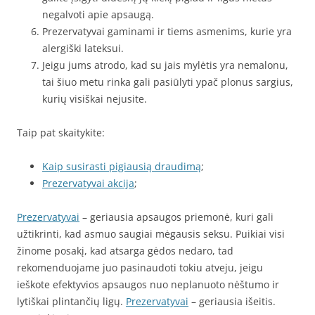
negalvoti apie apsaugą.
Prezervatyvai gaminami ir tiems asmenims, kurie yra
alergiški lateksui.
Jeigu jums atrodo, kad su jais mylėtis yra nemalonu,
tai šiuo metu rinka gali pasiūlyti ypač plonus sargius,
kurių visiškai nejusite.
Taip pat skaitykite:
Kaip susirasti pigiausią draudimą
;
Prezervatyvai akcija
;
Prezervatyvai
– geriausia apsaugos priemonė, kuri gali
užtikrinti, kad asmuo saugiai mėgausis seksu. Puikiai visi
žinome posakį, kad atsarga gėdos nedaro, tad
rekomenduojame juo pasinaudoti tokiu atveju, jeigu
ieškote efektyvios apsaugos nuo neplanuoto nėštumo ir
lytiškai plintančių ligų.
Prezervatyvai
– geriausia išeitis.