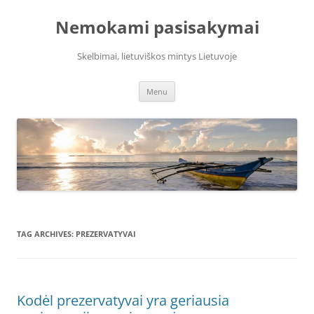
Skip
to
Nemokami pasisakymai
content
Skelbimai, lietuviškos mintys Lietuvoje
Menu
TAG ARCHIVES:
PREZERVATYVAI
Kodėl prezervatyvai yra geriausia