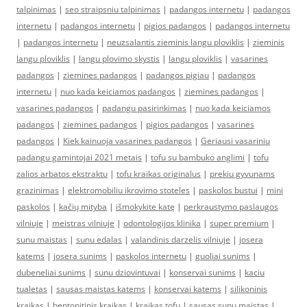
talpinimas
|
seo straipsniu talpinimas
|
padangos internetu
|
padangos
internetu
|
padangos internetu
|
pigios padangos
|
padangos internetu
|
padangos internetu
|
neuzsalantis zieminis langu ploviklis
|
zieminis
langu ploviklis
|
langu plovimo skystis
|
langu ploviklis
|
vasarines
padangos
|
ziemines padangos
|
padangos pigiau
|
padangos
internetu
|
nuo kada keiciamos padangos
|
ziemines padangos
|
vasarines padangos
|
padangu pasirinkimas
|
nuo kada keiciamos
padangos
|
ziemines padangos
|
pigios padangos
|
vasarines
padangos
|
Kiek kainuoja vasarines padangos
|
Geriausi vasariniu
padangu gamintojai 2021 metais
|
tofu su bambuko anglimi
|
tofu
zalios arbatos ekstraktu
|
tofu kraikas originalus
|
prekiu gyvunams
grazinimas
|
elektromobiliu ikrovimo stoteles
|
paskolos bustui
|
mini
paskolos
|
kačių mityba
|
išmokykite katę
|
perkraustymo paslaugos
vilniuje
|
meistras vilniuje
|
odontologijos klinika
|
super premium
|
sunu maistas
|
sunu edalas
|
valandinis darzelis vilniuje
|
josera
katems
|
josera sunims
|
paskolos internetu
|
guoliai sunims
|
dubeneliai sunims
|
sunu dziovintuvai
|
konservai sunims
|
kaciu
tualetas
|
sausas maistas katems
|
konservai katems
|
silikoninis
kraikas
|
bentonitinis kraikas
|
kraikas tofu
|
sausas sunu maistas
|