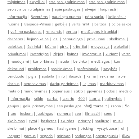
talpinimas
|
skrydžiai
|
straipsnių talpinimas
|
straipsnių talpinimas
|
seo straipsniu talpinimas
|
apie paslaugas
|
atvejai
|
kaip rasti
|
informacija
|
šventėms
|
naudinga nuoma
|
nėra sunku
|
kelionės ir
nuoma
|
Klaipėda-Vilnius
|
gelbėja
|
verta rinkti
|
barzdai
|
pc paieškos
|
vežimo paslaugos
|
renkantis
|
geriau
|
medžiagos ir įrankiai
|
darbams
|
liejimo kaina
|
visi
|
nenaudinga
|
privalumai
|
skelbimai
|
paieškos
|
išsirinkti
|
būtina
|
pirkti
|
kriterijai
|
motyvacija
|
blokeliai
|
privalumai
|
investicijos
|
idėjos
|
kainos
|
inventorius
|
kuriant
|
verta
|
naudojami
|
kur pirkimas
|
nauda
|
be tinko
|
medžiagos
|
kuo
dekoruoti
|
problemos
|
pasirinkimas
|
profesionalai
|
savybės
|
parduodu
|
pigiai
|
apdaila
|
info
|
ifasadai
|
kaina
|
reklama
|
apie
darbus
|
betonavimas
|
darbų gerinimas
|
liejimas
|
markiravimas
|
metalo
|
markiravimas
|
popieriaus
|
stiklo
|
pjovimas
|
odos
|
medžio
|
informacija
|
stiklo
|
darbai
|
lazeriu
|
400
|
istorija
|
galimybės
|
gaujos
|
geliu pristatymas
|
seo paslaugos
info@itturas.lt |
zzona
|
5o
|
too
|
ieskom
|
juokingas
|
nomera
|
seo
|
filmas24
|
seed
|
skelbimas
|
cytai
|
basketas
|
skurdas
|
priority
|
pauliusc
|
musu
skelbimai
|
place 4 games
|
flash game
|
tricking
|
vystykluose
|
ofl
|
ineport
|
garsus
|
negeda
|
minivan
|
padangos
|
atostogausiu
|
illww