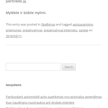
Įvertinkite ją.
Mylėkite ir būkite mylimi.
This entry was posted in
Skelbimai
and tagged
apsisaugojimo
priemones
,
prezervatyvai
,
prezervatyvai internetu
,
sargiai
on
2016/03/11
.
Search
for:
NAUJIENOS:
Parduodant automobilį auto supirkimas yra racionalus sprendimas
Kuo naudingos nuotraukos ant drobės interjere