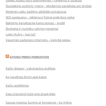
Didelis vidaus durų pasirinkimas – rankenos ir dizainas
Šiuolaikinis požiūris į meną – Modernūs paveikslai ant drobės
Medinės vaikų žaidimo aikštelės privalumai
SEO paslaugos – reklama ir fizinei prekybos vietai
Bakterijų kanalizacijai kaina skiriasi – kodėl
Ekologija ir nuotekų valymo įrenginiai
Ledo ritulys – kas tai?
Vasarinės padangos internetu – kokybė pigiau
GYVUNU PREKIU PARDUOTUVE
Kačių skiepai – vakcinacijos grafikas
Ką naudinga žinoti apie kates
Kačių auklėjimas
Kaip pripratinti katę prie draskyklės
Sausas maistas šunims ar konservai – ką rinktis