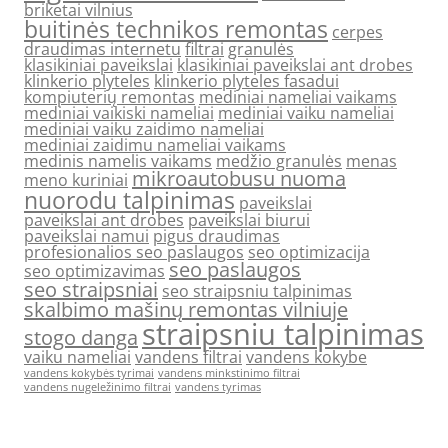
briketai vilnius
buitinės technikos remontas
cerpes
draudimas internetu
filtrai
granulės
klasikiniai paveikslai
klasikiniai paveikslai ant drobes
klinkerio plyteles
klinkerio plyteles fasadui
kompiuterių remontas
mediniai nameliai vaikams
mediniai vaikiski nameliai
mediniai vaiku nameliai
mediniai vaiku zaidimo nameliai
mediniai zaidimu nameliai vaikams
medinis namelis vaikams
medžio granulės
menas
mikroautobusu nuoma
meno kuriniai
nuorodu talpinimas
paveikslai
paveikslai ant drobes
paveikslai biurui
paveikslai namui
pigus draudimas
profesionalios seo paslaugos
seo optimizacija
seo paslaugos
seo optimizavimas
seo straipsniai
seo straipsniu talpinimas
skalbimo mašinų remontas vilniuje
straipsniu talpinimas
stogo danga
vaiku nameliai
vandens filtrai
vandens kokybe
vandens kokybės tyrimai
vandens minkstinimo filtrai
vandens nugeležinimo filtrai
vandens tyrimas