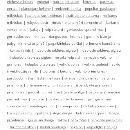
efektyvus būdas
|
epitetai
|
nuo ko priklauso
|
kriterijai
|
patogiau
|
geriau
|
planuojate kelionę
|
renkantis tiekėją
|
populiari paslauga
|
mikriukais
|
patogus susisiekimas
|
skaičiuojate atstumą
|
renkatės
mikriukus
|
kokybės pasirinkimas
|
ekonomiški sprendimai
|
kuriame
|
verta rinktis
|
įtakoja
|
kaip sukurti
|
geriausias sprendimas
|
geriausias pasirinkimas
|
dangos pasirinkimas
|
gaminio istorija
|
palyginkime už ar prieš
|
pagalbininkas buičiai
|
priemonė kamščiams
|
kokias rinktis
|
indaploviu tabletes pigiau
|
indaploviu tabletes pigiau
|
indaploviu tabletes pigiau
|
ne toks kaip visi
|
vamzdziu valymo
granules
|
indaploviu tabletes
|
valiklis voniai
|
valiklis tualetui
|
stiklų
ir veidrodžių valiklis
|
tvoroms iš betono
|
valymo priemonės
|
parduodu mišką
|
išskirtinė tvora
|
straipsnių talpinimas
|
valymas
priemone
|
priemonė valymui
|
rulonais
|
išbandykite granules
|
priemonės
|
gaudyklių priežiūrai
|
tarnauja ilgai
|
betoninė ar medinė
|
pasirinkimas
|
tvoroms
|
paskirtis
|
tvirta investicija
|
geriausias
sprendimas
|
naudinga žinoti
|
tarnauja ilgai
|
blokelių privalumai
|
kokie privalumai
|
patirtis
|
stogo danga
|
betoninės čerpės
|
dangos
privalumai
|
geriausia danga
|
faktai
|
bankrotas
|
bankroto pasekmės
|
turintiems skolų
|
skelbti naudinga
|
pagalba
|
kaip elgtis
|
naujas