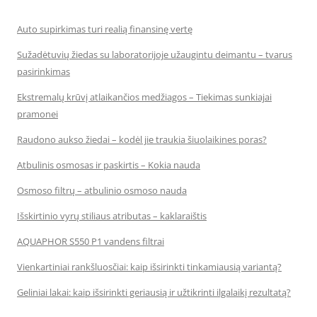
Auto supirkimas turi realią finansinę vertę
Sužadėtuvių žiedas su laboratorijoje užaugintu deimantu – tvarus
pasirinkimas
Ekstremalų krūvį atlaikančios medžiagos – Tiekimas sunkiajai
pramonei
Raudono aukso žiedai – kodėl jie traukia šiuolaikines poras?
Atbulinis osmosas ir paskirtis – Kokia nauda
Osmoso filtrų – atbulinio osmoso nauda
Išskirtinio vyrų stiliaus atributas – kaklaraištis
AQUAPHOR S550 P1 vandens filtrai
Vienkartiniai rankšluosčiai: kaip išsirinkti tinkamiausią variantą?
Geliniai lakai: kaip išsirinkti geriausią ir užtikrinti ilgalaikį rezultatą?