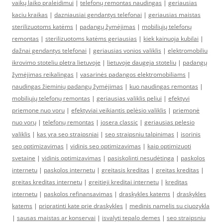
vaikų laiko praleidimui
|
telefonų remontas naudingas
|
geriausias
kaciu kraikas
|
dazniausiai gendantys telefonai
|
geriausias maistas
sterilizuotoms katėms
|
padangų žymėjimas
|
mobiliųjų telefonų
remontas
|
sterilizuotoms katėms geriausias
|
kiek kainuoja kubilai
|
dažnai gendantys telefonai
|
geriausias vonios valiklis
|
elektromobiliu
ikrovimo stoteliu pletra lietuvoje
|
lietuvoje daugeja stoteliu
|
padangų
žymėjimas reikalingas
|
vasarinės padangos elektromobiliams
|
naudingas žieminių padangų žymėjimas
|
kuo naudingas remontas
|
mobiliųjų telefonų remontas
|
geriausias valiklis peliui
|
efektyvi
priemone nuo voru
|
efektyviai veikiantis pelėsio valiklis
|
priemonė
nuo vorų
|
telefonų remontas
|
josera classic
|
geriausias pelesio
valiklis
|
kas yra seo straipsniai
|
seo straipsniu talpinimas
|
isorinis
seo optimizavimas
|
vidinis seo optimizavimas
|
kaip optimizuoti
svetaine
|
vidinis optimizavimas
|
pasiskolinti nesudėtinga
|
paskolos
internetu
|
paskolos internetu
|
greitasis kreditas
|
greitas kreditas
|
greitas kreditas internetu
|
greitieji kreditai internetu
|
kreditas
internetu
|
paskolos refinansavimas
|
draskykles katems
|
draskykles
katems
|
pripratinti kate prie draskykles
|
medinis namelis su ciuozykla
|
sausas maistas ar konservai
|
isvalyti tepalo demes
|
seo straipsniu