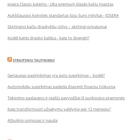
Josera Classic katėms - Ulta premium klasės kačių maistas
Aukščiausios kokybės standartas Jūsų šuns mitybai - JOSERA
Skirtingos kačių draskyklių rūšys – skirtingi privalumai
Kodėl katės drasko baldus - kaip to išvengti?
STRAIPSNIU TALPINIMUI
Geriausias pasirinkimas yra auto supirkimas – kodėl?
Automobilių supirkimas padeda išspręsti finansų trūkumą
Tekinimo paslaugos ir realūs pavyzdžiai iš sunkiosios pramonės
Kaip transformuoti užsakymų valdymą per 12 mėnesių?
Atbulinis osmosas ir nauda