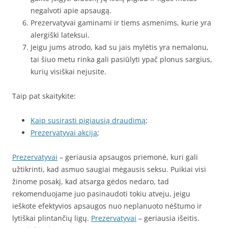
negalvoti apie apsaugą.
Prezervatyvai gaminami ir tiems asmenims, kurie yra
alergiški lateksui.
Jeigu jums atrodo, kad su jais mylėtis yra nemalonu,
tai šiuo metu rinka gali pasiūlyti ypač plonus sargius,
kurių visiškai nejusite.
Taip pat skaitykite:
Kaip susirasti pigiausią draudimą
;
Prezervatyvai akcija
;
Prezervatyvai
– geriausia apsaugos priemonė, kuri gali
užtikrinti, kad asmuo saugiai mėgausis seksu. Puikiai visi
žinome posakį, kad atsarga gėdos nedaro, tad
rekomenduojame juo pasinaudoti tokiu atveju, jeigu
ieškote efektyvios apsaugos nuo neplanuoto nėštumo ir
lytiškai plintančių ligų.
Prezervatyvai
– geriausia išeitis.