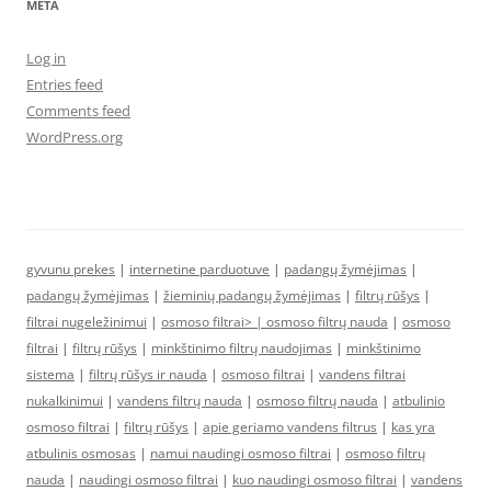
META
Log in
Entries feed
Comments feed
WordPress.org
gyvunu prekes
|
internetine parduotuve
|
padangų žymėjimas
|
padangų žymėjimas
|
žieminių padangų žymėjimas
|
filtrų rūšys
|
filtrai nugeležinimui
|
osmoso filtrai> |
osmoso filtrų nauda
|
osmoso
filtrai
|
filtrų rūšys
|
minkštinimo filtrų naudojimas
|
minkštinimo
sistema
|
filtrų rūšys ir nauda
|
osmoso filtrai
|
vandens filtrai
nukalkinimui
|
vandens filtrų nauda
|
osmoso filtrų nauda
|
atbulinio
osmoso filtrai
|
filtrų rūšys
|
apie geriamo vandens filtrus
|
kas yra
atbulinis osmosas
|
namui naudingi osmoso filtrai
|
osmoso filtrų
nauda
|
naudingi osmoso filtrai
|
kuo naudingi osmoso filtrai
|
vandens