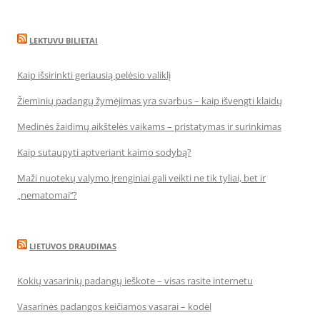
LEKTUVU BILIETAI
Kaip išsirinkti geriausią pelėsio valiklį
Žieminių padangų žymėjimas yra svarbus – kaip išvengti klaidų
Medinės žaidimų aikštelės vaikams – pristatymas ir surinkimas
Kaip sutaupyti aptveriant kaimo sodybą?
Maži nuotekų valymo įrenginiai gali veikti ne tik tyliai, bet ir
„nematomai‘‘?
LIETUVOS DRAUDIMAS
Kokių vasarinių padangų ieškote – visas rasite internetu
Vasarinės padangos keičiamos vasarai – kodėl