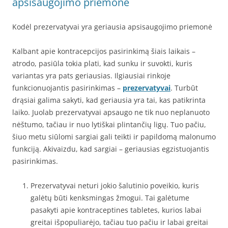
apsisaugojimo priemonė
Kodėl prezervatyvai yra geriausia apsisaugojimo priemonė
Kalbant apie kontracepcijos pasirinkimą šiais laikais –
atrodo, pasiūla tokia plati, kad sunku ir suvokti, kuris
variantas yra pats geriausias. Ilgiausiai rinkoje
funkcionuojantis pasirinkimas –
prezervatyvai
. Turbūt
drąsiai galima sakyti, kad geriausia yra tai, kas patikrinta
laiko. Juolab prezervatyvai apsaugo ne tik nuo neplanuoto
nėštumo, tačiau ir nuo lytiškai plintančių ligų. Tuo pačiu,
šiuo metu siūlomi sargiai gali teikti ir papildomą malonumo
funkciją. Akivaizdu, kad sargiai – geriausias egzistuojantis
pasirinkimas.
Prezervatyvai neturi jokio šalutinio poveikio, kuris
galėtų būti kenksmingas žmogui. Tai galėtume
pasakyti apie kontraceptines tabletes, kurios labai
greitai išpopuliarėjo, tačiau tuo pačiu ir labai greitai