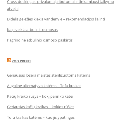
Cross-dockingas: privalumai, ribotumai ir tinkamiausi taikymo
atvejai
Didelis geležies kiekis vandenyje – rekomendacijos šalinti
Kaip veikia atbulinis osmosas
Pagrindinė atbulinio osmoso paskirtis
ZOO PREKES
Geriausias Josera maistas sterilizuotoms katėms
Augalinė alternatyva katėms – Tofu kraikas
Kačių kraiko rūšys – kokį parinkti katei
Geriausias kačių kraikas – kokios rūšies
Tofu kraikas katėms – kuo jis ypatingas