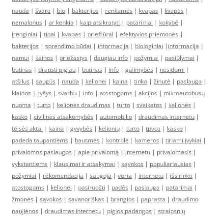
nauda
|
švara
|
bio
|
bakterijos
|
renkamės
|
kvapas
|
kvapas
|
nemalonus
|
ar kenkia
|
kaip atsikratyti
|
patarimai
|
kokybė
|
įrenginiai
|
tipai
|
kvapas
|
priežiūrai
|
efektyvios priemonės
|
bakterijos
|
sprendimo būdai
|
informacija
|
biologiniai
|
informacija
|
namui
|
kainos
|
priežastys
|
daugiau info
|
požymiai
|
pasiūlymai
|
būtinas
|
drausti pigiau
|
būtinas
|
info
|
galimybės
|
nesidomi
|
atšilus
|
saugūs
|
nauda
|
kelionei
|
kaina
|
tinka
|
žinutė
|
paslauga
|
klaidos
|
ryšys
|
svarbu
|
info
|
atostogoms
|
akcijos
|
mikroautobusu
nuoma
|
turto
|
kelionės draudimas
|
turto
|
sveikatos
|
kelionės
|
kasko
|
civilinės atsakomybės
|
automobilio
|
draudimas internetu
|
teisės aktai
|
kaina
|
gyvybės
|
kelionių
|
turto
|
tpvca
|
kasko
|
padeda taupantiems
|
bausmės
|
kontrolė
|
kameros
|
tiriami įvykiai
|
privalomos paslaugos
|
apie privalomą
|
internetu
|
privalomasis
|
vykstantiems
|
klausimai ir atsakymai
|
sąvokos
|
populiariausias
|
požymiai
|
rekomendacija
|
saugoja
|
verta
|
internetu
|
išsirinkti
|
atostogoms
|
kelionei
|
pasiruošti
|
padės
|
paslauga
|
patarimai
|
žmonės
|
sąvokos
|
savanoriškas
|
brangios
|
paprasta
|
draudimo
naujienos
|
draudimas internetu
|
pigios padangos
|
straipsnių