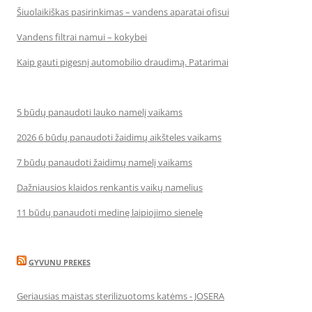
Šiuolaikiškas pasirinkimas – vandens aparatai ofisui
Vandens filtrai namui – kokybei
Kaip gauti pigesnį automobilio draudimą. Patarimai
5 būdų panaudoti lauko namelį vaikams
2026 6 būdų panaudoti žaidimų aikšteles vaikams
7 būdų panaudoti žaidimų namelį vaikams
Dažniausios klaidos renkantis vaikų namelius
11 būdų panaudoti medinę laipiojimo sienelę
GYVUNU PREKES
Geriausias maistas sterilizuotoms katėms - JOSERA