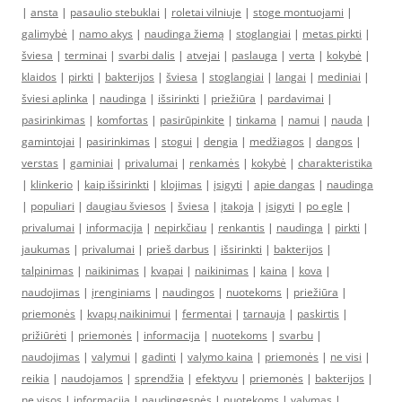
|
ansta
|
pasaulio stebuklai
|
roletai vilniuje
|
stoge montuojami
|
galimybė
|
namo akys
|
naudinga žiemą
|
stoglangiai
|
metas pirkti
|
šviesa
|
terminai
|
svarbi dalis
|
atvejai
|
paslauga
|
verta
|
kokybė
|
klaidos
|
pirkti
|
bakterijos
|
šviesa
|
stoglangiai
|
langai
|
mediniai
|
šviesi aplinka
|
naudinga
|
išsirinkti
|
priežiūra
|
pardavimai
|
pasirinkimas
|
komfortas
|
pasirūpinkite
|
tinkama
|
namui
|
nauda
|
gamintojai
|
pasirinkimas
|
stogui
|
dengia
|
medžiagos
|
dangos
|
verstas
|
gaminiai
|
privalumai
|
renkamės
|
kokybė
|
charakteristika
|
klinkerio
|
kaip išsirinkti
|
klojimas
|
įsigyti
|
apie dangas
|
naudinga
|
populiari
|
daugiau šviesos
|
šviesa
|
įtakoja
|
įsigyti
|
po egle
|
privalumai
|
informacija
|
nepirkčiau
|
renkantis
|
naudinga
|
pirkti
|
jaukumas
|
privalumai
|
prieš darbus
|
išsirinkti
|
bakterijos
|
talpinimas
|
naikinimas
|
kvapai
|
naikinimas
|
kaina
|
kova
|
naudojimas
|
įrenginiams
|
naudingos
|
nuotekoms
|
priežiūra
|
priemonės
|
kvapų naikinimui
|
fermentai
|
tarnauja
|
paskirtis
|
prižiūrėti
|
priemonės
|
informacija
|
nuotekoms
|
svarbu
|
naudojimas
|
valymui
|
gadinti
|
valymo kaina
|
priemonės
|
ne visi
|
reikia
|
naudojamos
|
sprendžia
|
efektyvu
|
priemonės
|
bakterijos
|
ne visos
|
informacija
|
naudingesnės
|
nuotekoms
|
valymas
|