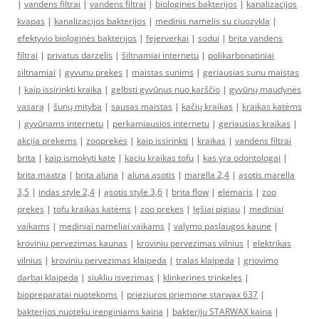
|
vandens filtrai
|
vandens filtrai
|
biologinės bakterijos
|
kanalizacijos
kvapas
|
kanalizacijos bakterijos
|
medinis namelis su ciuozykla
|
efektyvio biologinės bakterijos
|
fejerverkai
|
sodui
|
brita vandens
filtrai
|
privatus darzelis
|
šiltnamiai internetu
|
polikarbonatiniai
siltnamiai
|
gyvunu prekes
|
maistas sunims
|
geriausias sunu maistas
|
kaip issirinkti kraika
|
gelbsti gyvūnus nuo karščio
|
gyvūnų maudynės
vasarą
|
šunų mityba
|
sausas maistas
|
kačių kraikas
|
kraikas katėms
|
gyvūnams internetu
|
perkamiausios internetu
|
geriausias kraikas
|
akcija prekems
|
zooprekės
|
kaip issirinkti
|
kraikas
|
vandens filtrai
brita
|
kaip ismokyti kate
|
kaciu kraikas tofu
|
kas yra odontologai
|
brita maxtra
|
brita aluna
|
aluna ąsotis
|
marella 2,4
|
ąsotis marella
3,5
|
indas style 2,4
|
ąsotis style 3,6
|
brita flow
|
elemaris
|
zoo
prekes
|
tofu kraikas katėms
|
zoo prekes
|
lęšiai pigiau
|
mediniai
vaikams
|
mediniai nameliai vaikams
|
valymo paslaugos kaune
|
kroviniu pervezimas kaunas
|
kroviniu pervezimas vilnius
|
elektrikas
vilnius
|
kroviniu pervezimas klaipeda
|
tralas klaipeda
|
griovimo
darbai klaipeda
|
siukliu isvezimas
|
klinkerines trinkeles
|
biopreparatai nuotekoms
|
prieziuros priemone starwax 637
|
bakterijos nuoteku irenginiams kaina
|
bakteriju STARWAX kaina
|