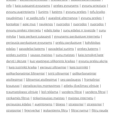
info
|
kaip sutaupyti gyvunams
|
prekes gyvunams
|
gyvunu prieziura
|
gyvunu augintojams
|
šunims
|
katėms
|
gyvunu prekes
|
tofu kraiko
naudojimas
|
ar patiks tofu
|
augalinė alternatyva
|
gyvunu prekes
|
kontaktai
|
apie mus
|
naujienos
|
nuorodos
|
nuorodos
|
nuorodos
|
gyvunu prekes internetu
|
edalo itaka
|
sunu edalas ir isvaizda
|
sunu
mityba
|
kaip perkant sutaupyti
|
gyvunams parduotuve internetu
|
geriausia parduotuve gyvunams
|
prekiu parduotuve
|
kokybiskas
edalas
|
pavadeliai katems
|
pavadeliai sunims
|
prekes katems
|
prekes sunims
|
sausas maistas
|
sunu maistas
|
kaip ismokyti kate
daryti i dezute
|
kuo ypatingas silikoninis kraikas
|
gyvunu prekiu akcija
|
kaip issirinkti kraika
|
geriausi siltnamiai
|
kaip issirinkti
|
polikarbonatiniai šiltnamiai
|
tvirti siltnamiai
|
polikarbonatiniai
atsiliepimai
|
šiltnamiai atsiliepimai
|
seo paslaugos
|
frontaliniai
krautuvai
|
signalizacijos montavimas
|
atliekų išvežimas vilniuje
|
traumatologas vilniuje
|
led reklama
|
vandens filtrai
|
vandens filtrai
|
renkamės filtrus
|
tinkamiausias maistas
|
maistas internetu
|
geriausias ėdalas
|
augintojams
|
blogas
|
straipsniai
|
straipsniai
|
straipsniai
|
fejerverkai
|
ieskantiems filtru
|
filtrai namui
|
filtru nauda