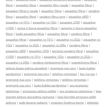
filtrai
|
aquaphor filtrai
|
aquaphor filtrų nauda
|
aquaphor filtrai
|
aquapgor filtrai ir nauda
|
aquaphor filtrai
|
aquaphor filtrai
|
vandens
filtrai
|
aquaphor filtrai
|
vandens filtru rusys
|
aquaphor s800
|
aquaphor ro-101s
|
aquaphor ro-102s
|
aquapgor s550
|
aquaphor
s1000
|
namui ir biurui aquaphor filtrai
|
namams ir biurui aquaphor
filtrai
|
kodel aquaphor filtrai
|
aquaphor filtrai
|
vandens filtrai
|
aquaphor filtrai
|
aquaphor ro-101s
|
aquaphor ro-202s
|
aquaphor ro-
102s
|
aquaphor ro-202s
|
aquaphor ro-206s
|
vandens filtrai
|
aquaphor s800
|
aquaphor s550
|
geriamo vandens filtrai
|
aquaphor
s1000
|
aquaphor ro 101s
|
aquaphor 102s
|
aquaphor ro 202s
|
aquaphor ro 206s
|
vandens minkstinimo filtrai
|
nugeležinimo filtrai
|
pelesio kvapa galima panaikinti
|
priemone nuo voru
|
lauko kubilai
pardavimui
|
priemonė nuo vorų
|
telefonų remontas
|
kas yra seo
|
priemone nuo voru
|
telefonų remontas
|
telefonų remontas
|
priemonė nuo vorų
|
lauko kubilai pardavimui
|
seo straipsniu
talpinimas
|
geriausias pelėsio valiklis
|
seo straipsniu talpinimas
|
kaip
isvengti pelesio atsiradimo namuose
|
kaip išsirinkti geriausią valiklį
pelėsiui
|
puiki dovana vaikams
|
smagiam žaidimui kieme
|
aikštelės