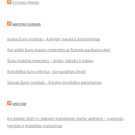
GYVUNU PREKES
MAISTAS SUNIMS
Josera šunų maistas – kokybė, nauda ir pasirinkimas
Kur pirkti šunų maistą: internetu ar fizinėje parduotuvėje?
Šunų maistas internetu – greita, patogu ir pigiau
Kokybiška šunų mityba – ką naudinga žinoti
Sausas šunų maistas – iš kokių produktų gaminamas
UNICUM
Ką stebėti 2025 m. siekiant įvairialypės darbo aplinkos – Įvairovės,
lygybės ir įtraukties matavimai