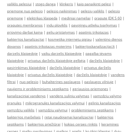
valiklis pelesiui
|
stogo danga
|
klinkeris
|
kaip panaikinti pelesi
|
priemone nuo pelesio
|
pelesio naikinimas
|
pelesių valiklis
|
pelesio
priemone
|
elektrikas klaipeda
|
mediniai nameliai
|
orapute JDK S 60
|
oraputes membranos
|
indu ploviklis
|
pavojingu atlieku tvarkymas
|
griovimo darbai kaina
|
geliu pristatymas
|
apatinis trikotazas
|
bakterijos kanalizacijai
|
kosmetika internetu pigiau
|
valentino dienos
dovanos
|
apatinis trikotazas moterims
|
bakterijoskanalizacijai.lt
|
darzelis klaipedoje
|
vaiku darzelis klaipedoje
|
pagalba tėvams
klaipėdoje
|
privatus darželis klaipėdoje gelbėja
|
darželis klaipėdoje
|
pasirinkimas klaipėdoje
|
darželis klaipėdoje
|
privatus darželis
klaipėdoje
|
privatus darželis klaipėdoje
|
darželis klaipėdoje
|
vandens
filtrai
|
nuo pelesio
|
buhalterines paslaugos
|
paslaugos vilniuje
|
naujiems ir probleminiams septikams
|
geriausios priemones
|
kanalizaciniai vandenys
|
vandens suliniu valymas
|
vamzdziu valymo
granules
|
mikrogranules kanalizacijos valymui
|
gelinis kanalizacijos
vamzdziu valiklis
|
vamzdziu valymui
|
probleminiams septikams
|
bakterijos maišeliais
|
retai naudojamai kanalizacijai
|
bakterijos
septikams
|
bakterijos priežiūrai
|
kokias cerpes rinktis
|
keramines
cerpes
|
malkų pardavimas
|
malkos
|
anglis
|
ko tikisi klientai
|
dujų