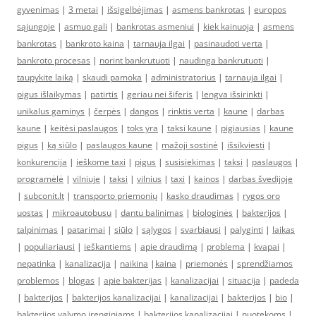
gyvenimas
|
3 metai
|
išsigelbėjimas
|
asmens bankrotas
|
europos
sąjungoje
|
asmuo gali
|
bankrotas asmeniui
|
kiek kainuoja
|
asmens
bankrotas
|
bankroto kaina
|
tarnauja ilgai
|
pasinaudoti verta
|
bankroto procesas
|
norint bankrutuoti
|
naudinga bankrutuoti
|
taupykite laiką
|
skaudi pamoka
|
administratorius
|
tarnauja ilgai
|
pigus išlaikymas
|
patirtis
|
geriau nei šiferis
|
lengva išsirinkti
|
unikalus gaminys
|
čerpės
|
dangos
|
rinktis verta
|
kaune
|
darbas
kaune
|
keitėsi paslaugos
|
toks yra
|
taksi kaune
|
pigiausias
|
kaune
pigus
|
ką siūlo
|
paslaugos kaune
|
mažoji sostinė
|
išsikviesti
|
konkurencija
|
ieškome taxi
|
pigus
|
susisiekimas
|
taksi
|
paslaugos
|
programėlė
|
vilniuje
|
taksi
|
vilnius
|
taxi
|
kainos
|
darbas švedijoje
|
subconit.lt
|
transporto priemonių
|
kasko draudimas
|
rygos oro
uostas
|
mikroautobusu
|
dantu balinimas
|
biologinės
|
bakterijos
|
talpinimas
|
patarimai
|
siūlo
|
sąlygos
|
svarbiausi
|
palyginti
|
laikas
|
populiariausi
|
ieškantiems
|
apie draudimą
|
problema
|
kvapai
|
nepatinka
|
kanalizacija
|
naikina
|
kaina
|
priemonės
|
sprendžiamos
problemos
|
blogas
|
apie bakterijas
|
kanalizacijai
|
situacija
|
padeda
|
bakterijos
|
bakterijos kanalizacijai
|
kanalizacijai
|
bakterijos
|
bio
|
bakterijos valymo įrenginiams
|
bakterijos kanalizacijai
|
nuotekoms
|