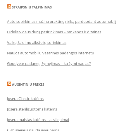
STRAIPSNIŲ TALPINIMAS
Auto supirkimas mažina praktinę riziką parduodant automobilį
Didelis vidaus durų pasirinkimas – rankenos ir dizainas
Vaikų žaidimo aikštelių surinkimas
Naujos automobilių vasarinės padangos internetu
Goodyear padangų žymėjimas – ką žymi naujas?
AUGINTINIU PREKES
Josera Classic katėms
Josera sterilizuotoms katėms
Josera maistas katėms – atsiliepimai
CBD aliejaus nauda gyvūnams