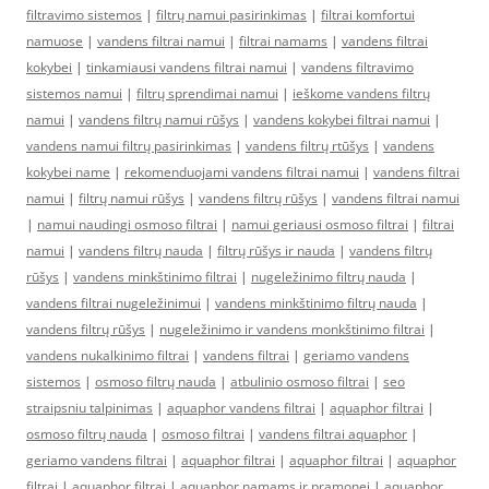
filtravimo sistemos
|
filtrų namui pasirinkimas
|
filtrai komfortui
namuose
|
vandens filtrai namui
|
filtrai namams
|
vandens filtrai
kokybei
|
tinkamiausi vandens filtrai namui
|
vandens filtravimo
sistemos namui
|
filtrų sprendimai namui
|
ieškome vandens filtrų
namui
|
vandens filtrų namui rūšys
|
vandens kokybei filtrai namui
|
vandens namui filtrų pasirinkimas
|
vandens filtrų rtūšys
|
vandens
kokybei name
|
rekomenduojami vandens filtrai namui
|
vandens filtrai
namui
|
filtrų namui rūšys
|
vandens filtrų rūšys
|
vandens filtrai namui
|
namui naudingi osmoso filtrai
|
namui geriausi osmoso filtrai
|
filtrai
namui
|
vandens filtrų nauda
|
filtrų rūšys ir nauda
|
vandens filtrų
rūšys
|
vandens minkštinimo filtrai
|
nugeležinimo filtrų nauda
|
vandens filtrai nugeležinimui
|
vandens minkštinimo filtrų nauda
|
vandens filtrų rūšys
|
nugeležinimo ir vandens monkštinimo filtrai
|
vandens nukalkinimo filtrai
|
vandens filtrai
|
geriamo vandens
sistemos
|
osmoso filtrų nauda
|
atbulinio osmoso filtrai
|
seo
straipsniu talpinimas
|
aquaphor vandens filtrai
|
aquaphor filtrai
|
osmoso filtrų nauda
|
osmoso filtrai
|
vandens filtrai aquaphor
|
geriamo vandens filtrai
|
aquaphor filtrai
|
aquaphor filtrai
|
aquaphor
filtrai
|
aquaphor filtrai
|
aquaphor namams ir pramonei
|
aquaphor