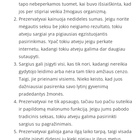
tapo nebeperkamos tuomet, kai buvo išsiaiškinta, kad
jos per stipriai veikia žmogaus organizmą.
Prezervatyvai kainuoja nedideles sumas. Jeigu norite
mėgautis seksu be jokio neigiamo rezultato, tokiu
atveju sargiai yra pigiausias egzistuojantis
pasirinkimas. Ypač tokiu atveju jeigu perkate
internetu, kadangi tokiu atveju galima dar daugiau
sutaupyti.
Sargius gali įsigyti visi, kas tik nori, kadangi nereikia
gydytojo leidimo arba nėra tam tikro amžiaus cenzo.
Taigi, jie prieinami visiems. Nieko keisto, kad juos
dažniausiai pasirenka savo lytinį gyvenimą
pradedantys žmonės.
Prezervatyvai ne tik apsaugo, tačiau tuo pačiu suteikia
ir papildomą malonumo funkciją. Jeigu jums pabodo
tradicinis seksas, tokiu atveju galima pasirinkti
sargius su pagražinimais.
Prezervatyvai galioja gana ilgą laiko tarpą, taigi visada
galite įsigyti didesnį jų kiekį pigiau ir ilgus metus