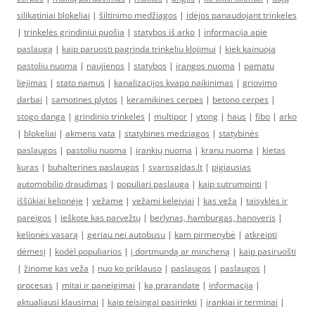
silikatiniai blokeliai
|
šiltinimo medžiagos
|
idėjos panaudojant trinkeles
|
trinkelės grindiniui puošia
|
statybos iš arko
|
informacija apie
paslaugą
|
kaip paruosti pagrinda trinkeliu klojimui
|
kiek kainuoja
pastoliu nuoma
|
naujienos
|
statybos
|
įrangos nuoma
|
pamatu
liejimas
|
stato namus
|
kanalizacijos kvapo naikinimas
|
griovimo
darbai
|
samotines plytos
|
keramikines cerpes
|
betono cerpes
|
stogo danga
|
grindinio trinkeles
|
multipor
|
ytong
|
haus
|
fibo
|
arko
|
blokeliai
|
akmens vata
|
statybines medziagos
|
statybinės
paslaugos
|
pastoliu nuoma
|
įrankių nuoma
|
kranu nuoma
|
kietas
kuras
|
buhalterines paslaugos
|
svarosgidas.lt
|
pigiausias
automobilio draudimas
|
populiari paslauga
|
kaip sutrumpinti
|
iššūkiai kelionėje
|
vežame
|
vežami keleiviai
|
kas veža
|
taisyklės ir
pareigos
|
ieškote kas parvežtų
|
berlynas, hamburgas, hanoveris
|
kelionės vasarą
|
geriau nei autobusu
|
kam pirmenybė
|
atkreipti
dėmesį
|
kodėl populiarios
|
į dortmundą ar mincheną
|
kaip pasiruošti
|
žinome kas veža
|
nuo ko priklauso
|
paslaugos
|
paslaugos
|
procesas
|
mitai ir paneigimai
|
ką prarandate
|
informacija
|
aktualiausi klausimai
|
kaip teisingai pasirinkti
|
įrankiai ir terminai
|