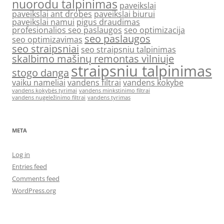
nuorodu talpinimas
paveikslai
paveikslai ant drobes
paveikslai biurui
paveikslai namui
pigus draudimas
profesionalios seo paslaugos
seo optimizacija
seo paslaugos
seo optimizavimas
seo straipsniai
seo straipsniu talpinimas
skalbimo mašinų remontas vilniuje
straipsniu talpinimas
stogo danga
vaiku nameliai
vandens filtrai
vandens kokybe
vandens kokybės tyrimai
vandens minkstinimo filtrai
vandens nugeležinimo filtrai
vandens tyrimas
META
Log in
Entries feed
Comments feed
WordPress.org