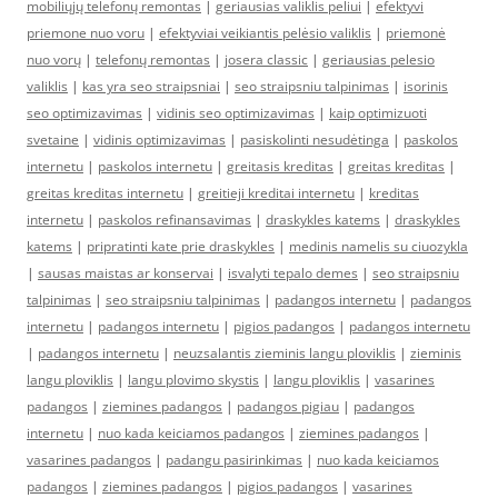
mobiliųjų telefonų remontas
|
geriausias valiklis peliui
|
efektyvi
priemone nuo voru
|
efektyviai veikiantis pelėsio valiklis
|
priemonė
nuo vorų
|
telefonų remontas
|
josera classic
|
geriausias pelesio
valiklis
|
kas yra seo straipsniai
|
seo straipsniu talpinimas
|
isorinis
seo optimizavimas
|
vidinis seo optimizavimas
|
kaip optimizuoti
svetaine
|
vidinis optimizavimas
|
pasiskolinti nesudėtinga
|
paskolos
internetu
|
paskolos internetu
|
greitasis kreditas
|
greitas kreditas
|
greitas kreditas internetu
|
greitieji kreditai internetu
|
kreditas
internetu
|
paskolos refinansavimas
|
draskykles katems
|
draskykles
katems
|
pripratinti kate prie draskykles
|
medinis namelis su ciuozykla
|
sausas maistas ar konservai
|
isvalyti tepalo demes
|
seo straipsniu
talpinimas
|
seo straipsniu talpinimas
|
padangos internetu
|
padangos
internetu
|
padangos internetu
|
pigios padangos
|
padangos internetu
|
padangos internetu
|
neuzsalantis zieminis langu ploviklis
|
zieminis
langu ploviklis
|
langu plovimo skystis
|
langu ploviklis
|
vasarines
padangos
|
ziemines padangos
|
padangos pigiau
|
padangos
internetu
|
nuo kada keiciamos padangos
|
ziemines padangos
|
vasarines padangos
|
padangu pasirinkimas
|
nuo kada keiciamos
padangos
|
ziemines padangos
|
pigios padangos
|
vasarines