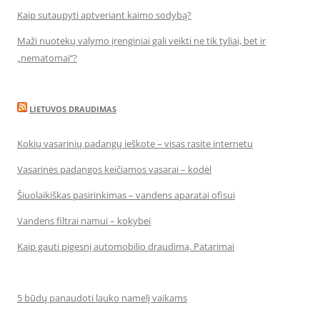
Kaip sutaupyti aptveriant kaimo sodybą?
Maži nuotekų valymo įrenginiai gali veikti ne tik tyliai, bet ir
„nematomai‘‘?
LIETUVOS DRAUDIMAS
Kokių vasarinių padangų ieškote – visas rasite internetu
Vasarinės padangos keičiamos vasarai – kodėl
Šiuolaikiškas pasirinkimas – vandens aparatai ofisui
Vandens filtrai namui – kokybei
Kaip gauti pigesnį automobilio draudimą. Patarimai
5 būdų panaudoti lauko namelį vaikams