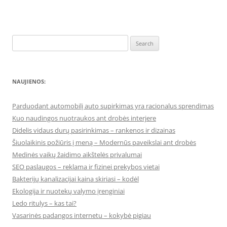
Search
for:
NAUJIENOS:
Parduodant automobilį auto supirkimas yra racionalus sprendimas
Kuo naudingos nuotraukos ant drobės interjere
Didelis vidaus durų pasirinkimas – rankenos ir dizainas
Šiuolaikinis požiūris į meną – Modernūs paveikslai ant drobės
Medinės vaikų žaidimo aikštelės privalumai
SEO paslaugos – reklama ir fizinei prekybos vietai
Bakterijų kanalizacijai kaina skiriasi – kodėl
Ekologija ir nuotekų valymo įrenginiai
Ledo ritulys – kas tai?
Vasarinės padangos internetu – kokybė pigiau