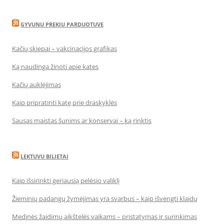
GYVUNU PREKIU PARDUOTUVE
Kačių skiepai – vakcinacijos grafikas
Ką naudinga žinoti apie kates
Kačių auklėjimas
Kaip pripratinti katę prie draskyklės
Sausas maistas šunims ar konservai – ką rinktis
LEKTUVU BILIETAI
Kaip išsirinkti geriausią pelėsio valiklį
Žieminių padangų žymėjimas yra svarbus – kaip išvengti klaidų
Medinės žaidimų aikštelės vaikams – pristatymas ir surinkimas