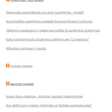
STRAIPSNIU TALPINIMUI
Geriausias pasirinkimas yra auto supirkimas – kodėl?
Automobilių supirkimas padeda išspręsti finansų trūkumą
Tekinimo paslaugos ir realūs pavyzdžiai iš sunkiosios pramonės
Kaip transformuoti užsakymų valdymą per 12 mėnesių?
Atbulinis osmosas ir nauda
GYVUNU PREKES
MAISTAS SUNIMS
Josera šunų maistas – kokybė, nauda ir pasirinkimas
Kur pirkti šunų maistą: internetu ar fizinėje parduotuvėje?