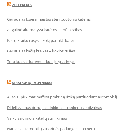
ZOO PREKES
Geriausias Josera maistas sterilizuotoms katėms
Augalinė alternatyva katėms – Tofu kraikas
Kačių kraiko rūšys – kokį parinkti katei
Geriausias kačių kraikas – kokios rūšies
Tofu kraikas katėms – kuo jis ypatingas
STRAIPSNIŲ TALPINIMAS
Auto supirkimas mažina praktinę riziką parduodant automobilį
Didelis vidaus durų pasirinkimas – rankenos ir dizainas
Vaikų žaidimo aikštelių surinkimas
Naujos automobilių vasarinės padangos internetu