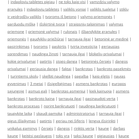
|
indaploviu tabletes pigiau
|
ne toks kaip visi
|
vamzdziu valymo
granules
|
indaploviu tabletes
|
valiklis voniai
|
valiklis tualetui
|
stiklų
ir veidrodžių valiklis
|
tvoroms iš betono
|
valymo priemonės
|
parduodu mišką
|
išskirtinė tvora
|
straipsnių talpinimas
|
valymas
priemone
|
priemonė valymui
|
rulonais
|
išbandykite granules
|
priemonės
|
gaudyklių priežiūrai
|
tarnauja ilgai
|
betoninė ar medinė
|
pasirinkimas
|
tvoroms
|
paskirtis
|
tvirta investicija
|
geriausias
sprendimas
|
naudinga žinoti
|
tarnauja ilgai
|
blokelių privalumai
|
kokie privalumai
|
patirtis
|
stogo danga
|
betoninės čerpės
|
dangos
privalumai
|
geriausia danga
|
faktai
|
bankrotas
|
bankroto pasekmės
|
turintiems skolų
|
skelbti naudinga
|
pagalba
|
kaip elgtis
|
naujas
gyvenimas
|
3 metai
|
išsigelbėjimas
|
asmens bankrotas
|
europos
sąjungoje
|
asmuo gali
|
bankrotas asmeniui
|
kiek kainuoja
|
asmens
bankrotas
|
bankroto kaina
|
tarnauja ilgai
|
pasinaudoti verta
|
bankroto procesas
|
norint bankrutuoti
|
naudinga bankrutuoti
|
taupykite laiką
|
skaudi pamoka
|
administratorius
|
tarnauja ilgai
|
pigus išlaikymas
|
patirtis
|
geriau nei šiferis
|
lengva išsirinkti
|
unikalus gaminys
|
čerpės
|
dangos
|
rinktis verta
|
kaune
|
darbas
kaune
|
keitėsi paslaugos
|
toks yra
|
taksi kaune
|
pigiausias
|
kaune