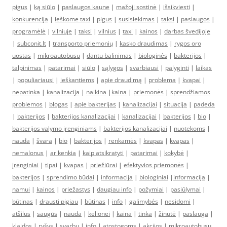
pigus
|
ką siūlo
|
paslaugos kaune
|
mažoji sostinė
|
išsikviesti
|
konkurencija
|
ieškome taxi
|
pigus
|
susisiekimas
|
taksi
|
paslaugos
|
programėlė
|
vilniuje
|
taksi
|
vilnius
|
taxi
|
kainos
|
darbas švedijoje
|
subconit.lt
|
transporto priemonių
|
kasko draudimas
|
rygos oro
uostas
|
mikroautobusu
|
dantu balinimas
|
biologinės
|
bakterijos
|
talpinimas
|
patarimai
|
siūlo
|
sąlygos
|
svarbiausi
|
palyginti
|
laikas
|
populiariausi
|
ieškantiems
|
apie draudimą
|
problema
|
kvapai
|
nepatinka
|
kanalizacija
|
naikina
|
kaina
|
priemonės
|
sprendžiamos
problemos
|
blogas
|
apie bakterijas
|
kanalizacijai
|
situacija
|
padeda
|
bakterijos
|
bakterijos kanalizacijai
|
kanalizacijai
|
bakterijos
|
bio
|
bakterijos valymo įrenginiams
|
bakterijos kanalizacijai
|
nuotekoms
|
nauda
|
švara
|
bio
|
bakterijos
|
renkamės
|
kvapas
|
kvapas
|
nemalonus
|
ar kenkia
|
kaip atsikratyti
|
patarimai
|
kokybė
|
įrenginiai
|
tipai
|
kvapas
|
priežiūrai
|
efektyvios priemonės
|
bakterijos
|
sprendimo būdai
|
informacija
|
biologiniai
|
informacija
|
namui
|
kainos
|
priežastys
|
daugiau info
|
požymiai
|
pasiūlymai
|
būtinas
|
drausti pigiau
|
būtinas
|
info
|
galimybės
|
nesidomi
|
atšilus
|
saugūs
|
nauda
|
kelionei
|
kaina
|
tinka
|
žinutė
|
paslauga
|
klaidos
|
ryšys
|
svarbu
|
info
|
atostogoms
|
akcijos
|
mikroautobusu