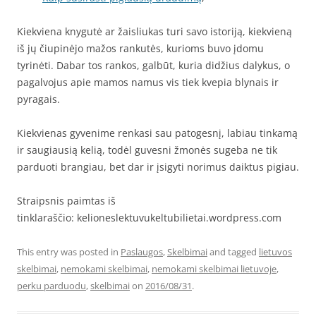
Kiekviena knygutė ar žaisliukas turi savo istoriją, kiekvieną
iš jų čiupinėjo mažos rankutės, kurioms buvo įdomu
tyrinėti. Dabar tos rankos, galbūt, kuria didžius dalykus, o
pagalvojus apie mamos namus vis tiek kvepia blynais ir
pyragais.
Kiekvienas gyvenime renkasi sau patogesnį, labiau tinkamą
ir saugiausią kelią, todėl guvesni žmonės sugeba ne tik
parduoti brangiau, bet dar ir įsigyti norimus daiktus pigiau.
Straipsnis paimtas iš
tinklaraščio: kelioneslektuvukeltubilietai.wordpress.com
This entry was posted in
Paslaugos
,
Skelbimai
and tagged
lietuvos
skelbimai
,
nemokami skelbimai
,
nemokami skelbimai lietuvoje
,
perku parduodu
,
skelbimai
on
2016/08/31
.