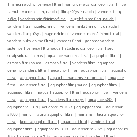
|
namui naudingi osmoso filtrai
|
namui geriausi osmoso filtrai
|
filtrai
namui
|
vandens filtrų nauda
|
filtrų rūšys ir nauda
|
vandens filtrų
rūšys
|
vandens minkštinimo filtrai
|
nugeležinimo filtrų nauda
|
vandens filtrai nugeležinimui
|
vandens minkštinimo filtrų nauda
|
vandens filtrų rūšys
|
nugeležinimo ir vandens monkštinimo filtrai
|
vandens nukalkinimo filtrai
|
vandens filtrai
|
geriamo vandens
sistemos
|
osmoso filtrų nauda
|
atbulinio osmoso filtrai
|
seo
straipsniu talpinimas
|
aquaphor vandens filtrai
|
aquaphor filtrai
|
osmoso filtrų nauda
|
osmoso filtrai
|
vandens filtrai aquaphor
|
geriamo vandens filtrai
|
aquaphor filtrai
|
aquaphor filtrai
|
aquaphor
filtrai
|
aquaphor filtrai
|
aquaphor namams ir pramonei
|
aquaphor
filtrai
|
aquaphor filtrai
|
aquaphor filtrų nauda
|
aquaphor filtrai
|
aquapgor filtrai ir nauda
|
aquaphor filtrai
|
aquaphor filtrai
|
vandens
filtrai
|
aquaphor filtrai
|
vandens filtru rusys
|
aquaphor s800
|
aquaphor ro-101s
|
aquaphor ro-102s
|
aquapgor s550
|
aquaphor
s1000
|
namui ir biurui aquaphor filtrai
|
namams ir biurui aquaphor
filtrai
|
kodel aquaphor filtrai
|
aquaphor filtrai
|
vandens filtrai
|
aquaphor filtrai
|
aquaphor ro-101s
|
aquaphor ro-202s
|
aquaphor ro-
102s
|
aquaphor ro-202s
|
aquaphor ro-206s
|
vandens filtrai
|