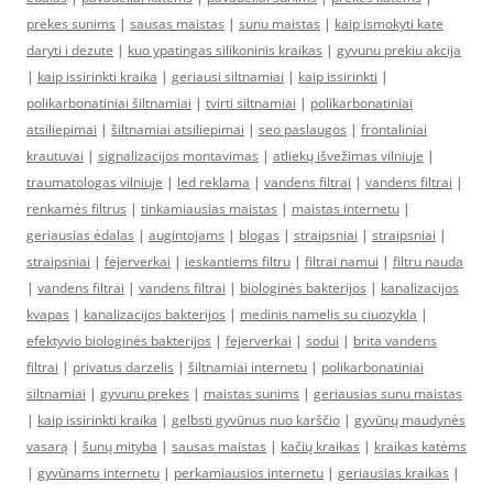
prekes sunims
|
sausas maistas
|
sunu maistas
|
kaip ismokyti kate
daryti i dezute
|
kuo ypatingas silikoninis kraikas
|
gyvunu prekiu akcija
|
kaip issirinkti kraika
|
geriausi siltnamiai
|
kaip issirinkti
|
polikarbonatiniai šiltnamiai
|
tvirti siltnamiai
|
polikarbonatiniai
atsiliepimai
|
šiltnamiai atsiliepimai
|
seo paslaugos
|
frontaliniai
krautuvai
|
signalizacijos montavimas
|
atliekų išvežimas vilniuje
|
traumatologas vilniuje
|
led reklama
|
vandens filtrai
|
vandens filtrai
|
renkamės filtrus
|
tinkamiausias maistas
|
maistas internetu
|
geriausias ėdalas
|
augintojams
|
blogas
|
straipsniai
|
straipsniai
|
straipsniai
|
fejerverkai
|
ieskantiems filtru
|
filtrai namui
|
filtru nauda
|
vandens filtrai
|
vandens filtrai
|
biologinės bakterijos
|
kanalizacijos
kvapas
|
kanalizacijos bakterijos
|
medinis namelis su ciuozykla
|
efektyvio biologinės bakterijos
|
fejerverkai
|
sodui
|
brita vandens
filtrai
|
privatus darzelis
|
šiltnamiai internetu
|
polikarbonatiniai
siltnamiai
|
gyvunu prekes
|
maistas sunims
|
geriausias sunu maistas
|
kaip issirinkti kraika
|
gelbsti gyvūnus nuo karščio
|
gyvūnų maudynės
vasarą
|
šunų mityba
|
sausas maistas
|
kačių kraikas
|
kraikas katėms
|
gyvūnams internetu
|
perkamiausios internetu
|
geriausias kraikas
|