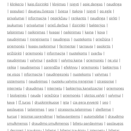
|
klinkerio
|
kaip išsirinkti
|
klojimas
|
įsigyti
|
apie dangas
|
naudinga
|
populiari
|
daugiau šviesos
|
šviesa
|
įtakoja
|
įsigyti
|
po egle
|
privalumai
|
informacija
|
nepirkčiau
|
renkantis
|
naudinga
|
pirkti
|
jaukumas
|
privalumai
|
prieš darbus
|
išsirinkti
|
bakterijos
|
talpinimas
|
naikinimas
|
kvapai
|
naikinimas
|
kaina
|
kova
|
naudojimas
|
įrenginiams
|
naudingos
|
nuotekoms
|
priežiūra
|
priemonės
|
kvapų naikinimui
|
fermentai
|
tarnauja
|
paskirtis
|
prižiūrėti
|
priemonės
|
informacija
|
nuotekoms
|
svarbu
|
naudojimas
|
valymui
|
gadinti
|
valymo kaina
|
priemonės
|
ne visi
|
reikia
|
naudojamos
|
sprendžia
|
efektyvu
|
priemonės
|
bakterijos
|
ne visos
|
informacija
|
naudingesnės
|
nuotekoms
|
valymas
|
sistemoms
|
naudojimas
|
nuotekų valymo įrenginiai
|
straipsniai
|
internetu
|
draudimas
|
internetu
|
bakterijos kanalizacijai
|
priemones
|
biologinės
|
nauda
|
priežiūra
|
priemonės
|
skirtos valyti
|
valymui
|
kava
|
IT turas
|
druskininkuose
|
igta
|
cia gera gyventi
|
seo
|
paslaugos
|
talpinimas
|
seo
|
straipsniu talpinimas
|
skelbimai
|
kursai
|
teisiniai sprendimai
|
keliaujantiems
|
automobiliai
|
draudimo
smulkmenos
|
draudimo smulkmenos
|
bilietų pardavimas
|
paslaugos
|
desinieji
|
traukiniu
|
bilietai
|
bilietai traukiniu
|
internetu
|
bilietai