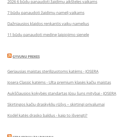
2026 6 būdų panaudoti žaidimų aikšteles vaikams
7 būdų panaudoti žaidimų namelį vaikams
Dažniausios klaidos renkantis vaikų namelius
11 būdų panaudoti medinę laipiojimo sienelę
GYVUNU PREKES
Geriausias maistas sterilizuotoms katėms - JOSERA
Josera Classic katėms - Ulta premium klasės kačių maistas
Aukščiausios kokybės standartas Jūsų šuns mitybai - JOSERA
Skirtingos kačių draskyklių rūšys – skirtingi privalumai
Kodėl katės drasko baldus - kaip to išvengti?