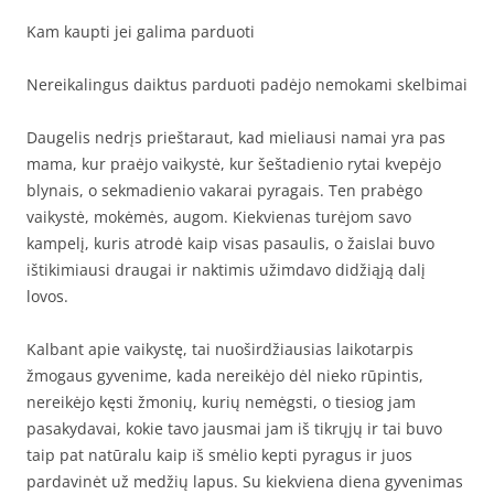
Kam kaupti jei galima parduoti
Nereikalingus daiktus parduoti padėjo nemokami skelbimai
Daugelis nedrįs prieštaraut, kad mieliausi namai yra pas
mama, kur praėjo vaikystė, kur šeštadienio rytai kvepėjo
blynais, o sekmadienio vakarai pyragais. Ten prabėgo
vaikystė, mokėmės, augom. Kiekvienas turėjom savo
kampelį, kuris atrodė kaip visas pasaulis, o žaislai buvo
ištikimiausi draugai ir naktimis užimdavo didžiąją dalį
lovos.
Kalbant apie vaikystę, tai nuoširdžiausias laikotarpis
žmogaus gyvenime, kada nereikėjo dėl nieko rūpintis,
nereikėjo kęsti žmonių, kurių nemėgsti, o tiesiog jam
pasakydavai, kokie tavo jausmai jam iš tikrųjų ir tai buvo
taip pat natūralu kaip iš smėlio kepti pyragus ir juos
pardavinėt už medžių lapus. Su kiekviena diena gyvenimas