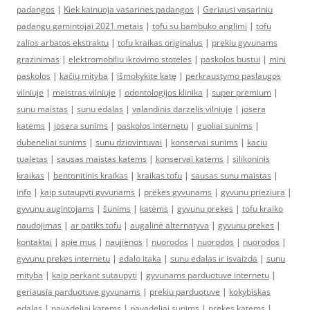
padangos
|
Kiek kainuoja vasarines padangos
|
Geriausi vasariniu
padangu gamintojai 2021 metais
|
tofu su bambuko anglimi
|
tofu
zalios arbatos ekstraktu
|
tofu kraikas originalus
|
prekiu gyvunams
grazinimas
|
elektromobiliu ikrovimo stoteles
|
paskolos bustui
|
mini
paskolos
|
kačių mityba
|
išmokykite katę
|
perkraustymo paslaugos
vilniuje
|
meistras vilniuje
|
odontologijos klinika
|
super premium
|
sunu maistas
|
sunu edalas
|
valandinis darzelis vilniuje
|
josera
katems
|
josera sunims
|
paskolos internetu
|
guoliai sunims
|
dubeneliai sunims
|
sunu dziovintuvai
|
konservai sunims
|
kaciu
tualetas
|
sausas maistas katems
|
konservai katems
|
silikoninis
kraikas
|
bentonitinis kraikas
|
kraikas tofu
|
sausas sunu maistas
|
info
|
kaip sutaupyti gyvunams
|
prekes gyvunams
|
gyvunu prieziura
|
gyvunu augintojams
|
šunims
|
katėms
|
gyvunu prekes
|
tofu kraiko
naudojimas
|
ar patiks tofu
|
augalinė alternatyva
|
gyvunu prekes
|
kontaktai
|
apie mus
|
naujienos
|
nuorodos
|
nuorodos
|
nuorodos
|
gyvunu prekes internetu
|
edalo itaka
|
sunu edalas ir isvaizda
|
sunu
mityba
|
kaip perkant sutaupyti
|
gyvunams parduotuve internetu
|
geriausia parduotuve gyvunams
|
prekiu parduotuve
|
kokybiskas
edalas
|
pavadeliai katems
|
pavadeliai sunims
|
prekes katems
|