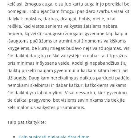
keičiasi, žmogus auga, o su juo kartu auga ir jo poreikiai bei
pomėgiai. Tobulėjančiam žmogui pasidaro svarbūs visai kiti
dalykai: mokslas, darbas, draugai, hobis, meilė, o tai
reiškia, kad vietos seniems vaikystės žaislams nebėra,
nebėra, ką veikti suaugusio žmogaus gyvenime taip kaip ir
išaugtoms pačiūžoms ar atmintinai žinomoms vaikiškoms
knygelėms, be kurių miegas būdavo neįsivaizduojamas. Visi
šie daiktai daug ką reiškė vaikystėje, o dabar tai tik gražus
prisiminimas ir šypsena veide. Kodėl gi nepabandžius šių
daiktų prikelti naujam gyvenimui ir kažkam kitam leisti jais
džiaugtis. Daug kam nereikalingus daiktus parduoti padėjo
nemokami skelbimai ir dabar kažkur, kažkokiems vaikams
šie daiktai yra labai mylimi. Visai nesvarbu, kiek gyvenimų
tie daiktai pragyveno, bet visiems savininkams vis tiek jie
kels malonius vaikystės prisiminimus.
Taip pat skaitykite:
Kaip susirasti pigiausią draudimą
;