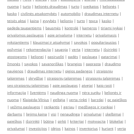
nuoma
|
turto
|
kelionės draudimas
|
turto
|
sveikatos
|
kelionės
|
kasko
|
civilinės atsakomybės
|
automobilio
|
draudimas internetu
|
teisės aktai
|
kaina
|
gyvybės
|
kelionių
|
turto
|
tpvca
|
kasko
|
padeda taupantiems
|
bausmės
|
kontrolė
|
kameros
|
tiriami įvykiai
|
privalomos paslaugos
|
apie privalomą
|
internetu
|
privalomasis
|
vykstantiems
|
klausimai ir atsakymai
|
sąvokos
|
populiariausias
|
požymiai
|
rekomendacija
|
saugoja
|
verta
|
internetu
|
išsirinkti
|
atostogoms
|
kelionei
|
pasiruošti
|
padės
|
paslauga
|
patarimai
|
žmonės
|
sąvokos
|
savanoriškas
|
brangios
|
paprasta
|
draudimo
naujienos
|
draudimas internetu
|
pigios padangos
|
straipsnių
talpinimas
|
skrydžiai
|
straipsnių talpinimas
|
straipsnių talpinimas
|
seo straipsniu talpinimas
|
apie paslaugas
|
atvejai
|
kaip rasti
|
informacija
|
šventėms
|
naudinga nuoma
|
nėra sunku
|
kelionės ir
nuoma
|
Klaipėda-Vilnius
|
gelbėja
|
verta rinkti
|
barzdai
|
pc paieškos
|
vežimo paslaugos
|
renkantis
|
geriau
|
medžiagos ir įrankiai
|
darbams
|
liejimo kaina
|
visi
|
nenaudinga
|
privalumai
|
skelbimai
|
paieškos
|
išsirinkti
|
būtina
|
pirkti
|
kriterijai
|
motyvacija
|
blokeliai
|
privalumai
|
investicijos
|
idėjos
|
kainos
|
inventorius
|
kuriant
|
verta