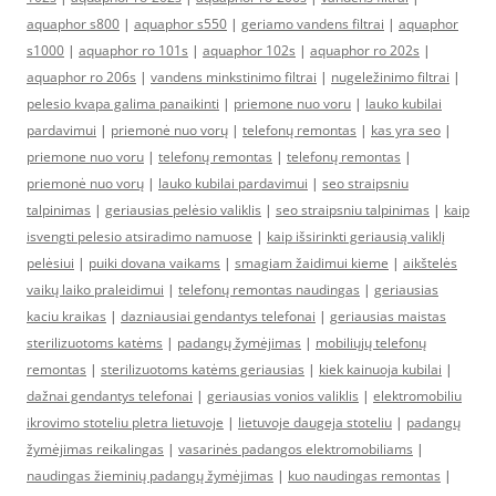
aquaphor s800
|
aquaphor s550
|
geriamo vandens filtrai
|
aquaphor
s1000
|
aquaphor ro 101s
|
aquaphor 102s
|
aquaphor ro 202s
|
aquaphor ro 206s
|
vandens minkstinimo filtrai
|
nugeležinimo filtrai
|
pelesio kvapa galima panaikinti
|
priemone nuo voru
|
lauko kubilai
pardavimui
|
priemonė nuo vorų
|
telefonų remontas
|
kas yra seo
|
priemone nuo voru
|
telefonų remontas
|
telefonų remontas
|
priemonė nuo vorų
|
lauko kubilai pardavimui
|
seo straipsniu
talpinimas
|
geriausias pelėsio valiklis
|
seo straipsniu talpinimas
|
kaip
isvengti pelesio atsiradimo namuose
|
kaip išsirinkti geriausią valiklį
pelėsiui
|
puiki dovana vaikams
|
smagiam žaidimui kieme
|
aikštelės
vaikų laiko praleidimui
|
telefonų remontas naudingas
|
geriausias
kaciu kraikas
|
dazniausiai gendantys telefonai
|
geriausias maistas
sterilizuotoms katėms
|
padangų žymėjimas
|
mobiliųjų telefonų
remontas
|
sterilizuotoms katėms geriausias
|
kiek kainuoja kubilai
|
dažnai gendantys telefonai
|
geriausias vonios valiklis
|
elektromobiliu
ikrovimo stoteliu pletra lietuvoje
|
lietuvoje daugeja stoteliu
|
padangų
žymėjimas reikalingas
|
vasarinės padangos elektromobiliams
|
naudingas žieminių padangų žymėjimas
|
kuo naudingas remontas
|