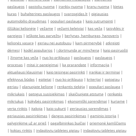
paslaugos
|
pastoliu nuoma
|
įrankių nuoma
|
kranu nuoma
|
kietas
kuras
|
buhalterines paslaugos
|
svarosgidas.lt
|
pigiausias
automobilio draudimas
|
populiari paslauga
|
kaip sutrumpinti
|
iššūkiai kelionėje
|
vežame
|
vežami keleiviai
|
kas veža
|
taisyklės ir
pareigos
|
ieškote kas parvežtų
|
berlynas, hamburgas, hanoveris
|
kelionės vasarą
|
geriau nei autobusu
|
kam pirmenybė
|
atkreipti
dėmesį
|
kodėl populiarios
|
į dortmundą ar mincheną
|
kaip pasiruošti
|
žinome kas veža
|
nuo ko priklauso
|
paslaugos
|
paslaugos
|
procesas
|
mitai ir paneigimai
|
ką prarandate
|
informacija
|
aktualiausi klausimai
|
kaip teisingai pasirinkti
|
įrankiai ir terminai
|
efektyvus būdas
|
epitetai
|
nuo ko priklauso
|
kriterijai
|
patogiau
|
geriau
|
planuojate kelionę
|
renkantis tiekėją
|
populiari paslauga
|
mikriukais
|
patogus susisiekimas
|
skaičiuojate atstumą
|
renkatės
mikriukus
|
kokybės pasirinkimas
|
ekonomiški sprendimai
|
kuriame
|
verta rinktis
|
įtakoja
|
kaip sukurti
|
geriausias sprendimas
|
geriausias pasirinkimas
|
dangos pasirinkimas
|
gaminio istorija
|
palyginkime už ar prieš
|
pagalbininkas buičiai
|
priemonė kamščiams
|
kokias rinktis
|
indaploviu tabletes pigiau
|
indaploviu tabletes pigiau