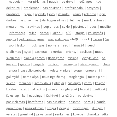
|
naudojami
|
kur pirkimas
|
nauda
|
be tinko
|
medžiagos
|
kuo
dekoruoti
|
problemos
|
pasirinkimas
|
profesionalai
|
savybės
|
parduodu
|
pigiai
|
apdaila
|
info
|
ifasadai
|
kaina
|
reklama
|
apie
darbus
|
betonavimas
|
darbų gerinimas
|
liejimas
|
markiravimas
|
metalo
|
markiravimas
|
popieriaus
|
stiklo
|
pjovimas
|
odos
|
medžio
|
informacija
|
stiklo
|
darbai
|
lazeriu
|
400
|
istorija
|
galimybės
|
gaujos
|
geliu pristatymas
|
seo paslaugos
info@itturas.lt |
zzona
|
5o
|
too
|
ieskom
|
juokingas
|
nomera
|
seo
|
filmas24
|
seed
|
skelbimas
|
cytai
|
basketas
|
skurdas
|
priority
|
pauliusc
|
musu
skelbimai
|
place 4 games
|
flash game
|
tricking
|
vystykluose
|
ofl
|
ineport
|
garsus
|
negeda
|
minivan
|
padangos
|
atostogausiu
|
illww
|
ansta
|
pasaulio stebuklai
|
roletai vilniuje
|
stoge montuojami
|
galimybė
|
namo akys
|
naudinga žiemą
|
stoglangiai
|
metas pirkti
|
šviesa
|
terminai
|
svarbi dalis
|
atvejai
|
paslauga
|
verta
|
kokybė
|
klaidos
|
pirkti
|
bakterijos
|
šviesa
|
stoglangiai
|
langai
|
mediniai
|
šviesi aplinka
|
naudinga
|
išsirinkti
|
priežiūra
|
pardavimai
|
pasirinkimas
|
komfortas
|
pasirūpinkite
|
tinkama
|
namui
|
nauda
|
gamintojai
|
pasirinkimas
|
stogui
|
dengia
|
medžiagos
|
dangos
|
verstas
|
gaminiai
|
privalumai
|
renkamės
|
kokybė
|
charakteristika