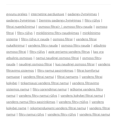
gyvunu prekes
|
internetine parduotuve
|
padangų žymėjimas
|
padangų žymėjimas
|
žieminių padangų žymėjimas
|
filtrų rūšys
|
filtrai nugeležinimui
|
osmoso filtrai> |
osmoso filtrų nauda
|
osmoso
filtrai
|
filtrų rūšys
|
minkštinimo filtrų naudojimas
|
minkštinimo
sistema
|
filtrų rūšys ir nauda
|
osmoso filtrai
|
vandens filtrai
nukalkinimui
|
vandens filtrų nauda
|
osmoso filtrų nauda
|
atbulinio
osmoso filtrai
|
filtrų rūšys
|
apie geriamo vandens filtrus
|
kas yra
atbulinis osmosas
|
namui naudingi osmoso filtrai
|
osmoso filtrų
nauda
|
naudingi osmoso filtrai
|
kuo naudingi osmoso filtrai
|
vandens
filtravimo sistemos
|
filtrų namui pasirinkimas
|
filtrai komfortui
namuose
|
vandens filtrai namui
|
filtrai namams
|
vandens filtrai
kokybei
|
tinkamiausi vandens filtrai namui
|
vandens filtravimo
sistemos namui
|
filtrų sprendimai namui
|
ieškome vandens filtrų
namui
|
vandens filtrų namui rūšys
|
vandens kokybei filtrai namui
|
vandens namui filtrų pasirinkimas
|
vandens filtrų rtūšys
|
vandens
kokybei name
|
rekomenduojami vandens filtrai namui
|
vandens filtrai
namui
|
filtrų namui rūšys
|
vandens filtrų rūšys
|
vandens filtrai namui