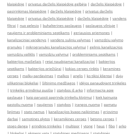
klaipėdoje
|
privatus darželis klaipėdoje gelbėja
|
darželis klaipėdoje
|
pasirinkimas klaipėdoje
|
darželis klaipėdoje
|
privatus darželis
klaipėdoje
|
privatus darželis klaipėdoje
|
darželis klaipėdoje
|
vandens
filtrai
|
nuo pelesio
|
buhalterines paslaugos
|
paslaugos vilniuje
|
naujiems ir probleminiams septikams
|
geriausios priemones
|
kanalizaciniai vandenys
|
vandens suliniu valymas
|
vamzdziu valymo
granules
|
mikrogranules kanalizacijos valymui
|
gelinis kanalizacijos
vamzdziu valiklis
|
vamzdziu valymui
|
probleminiams septikams
|
bakterijos maišeliais
|
retai naudojamai kanalizacijai
|
bakterijos
septikams
|
bakterijos priežiūrai
|
kokias cerpes rinktis
|
keramines
cerpes
|
malkų pardavimas
|
malkos
|
anglis
|
ko tikisi klientai
|
dujų
silikatiniai blokeliai
|
šiltinimo medžiagos
|
idėjos panaudojant trinkeles
|
trinkelės grindiniui puošia
|
statybos iš arko
|
informacija apie
paslaugą
|
kaip paruosti pagrinda trinkeliu klojimui
|
kiek kainuoja
pastoliu nuoma
|
naujienos
|
statybos
|
įrangos nuoma
|
pamatu
liejimas
|
stato namus
|
kanalizacijos kvapo naikinimas
|
griovimo
darbai
|
samotines plytos
|
keramikines cerpes
|
betono cerpes
|
stogo danga
|
grindinio trinkeles
|
multipor
|
ytong
|
haus
|
fibo
|
arko
|
blokeliai
|
akmens vata
|
statybines medziagos
|
statybinės