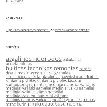
August 2014
KOMENTARAI
Pigiausias draudimas internetu
on
Pirmas kartas nesiskaito
DEBESĖLIS:
atgalines nuorodos
bakalauras
briketai vilnius
buitinės technikos remontas
cerpes
draudimas internetu
filtrai
granulės
klasikiniai paveikslai
klasikiniai paveikslai ant drobes
klinkerio plyteles
klinkerio plyteles fasadui
kompiuterių remontas
mediniai nameliai vaikams
mediniai vaikiski nameliai
mediniai vaiku nameliai
mediniai vaiku zaidimo nameliai
mediniai zaidimu nameliai vaikams
medinis namelis vaikams
medžio granulės
menas
mikroautobusu nuoma
meno kuriniai