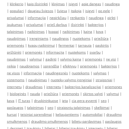
|
klinkerio
|
kaip išsirinkti
|
klojimas
|
įsigyti
|
apie dangas
|
naudinga
|
populiari
|
daugiau šviesos
|
šviesa
|
įtakoja
|
įsigyti
|
po egle
|
privalumai
|
informacija
|
nepirkčiau
|
renkantis
|
naudinga
|
pirkti
|
jaukumas
|
privalumai
|
prieš darbus
|
išsirinkti
|
bakterijos
|
talpinimas
|
naikinimas
|
kvapai
|
naikinimas
|
kaina
|
kova
|
naudojimas
|
įrenginiams
|
naudingos
|
nuotekoms
|
priežiūra
|
priemonės
|
kvapų naikinimui
|
fermentai
|
tarnauja
|
paskirtis
|
prižiūrėti
|
priemonės
|
informacija
|
nuotekoms
|
svarbu
|
naudojimas
|
valymui
|
gadinti
|
valymo kaina
|
priemonės
|
ne visi
|
reikia
|
naudojamos
|
sprendžia
|
efektyvu
|
priemonės
|
bakterijos
|
ne visos
|
informacija
|
naudingesnės
|
nuotekoms
|
valymas
|
sistemoms
|
naudojimas
|
nuotekų valymo įrenginiai
|
straipsniai
|
internetu
|
draudimas
|
internetu
|
bakterijos kanalizacijai
|
priemones
|
biologinės
|
nauda
|
priežiūra
|
priemonės
|
skirtos valyti
|
valymui
|
kava
|
IT turas
|
druskininkuose
|
igta
|
cia gera gyventi
|
seo
|
paslaugos
|
talpinimas
|
seo
|
straipsniu talpinimas
|
skelbimai
|
kursai
|
teisiniai sprendimai
|
keliaujantiems
|
automobiliai
|
draudimo
smulkmenos
|
draudimo smulkmenos
|
bilietų pardavimas
|
paslaugos
|
desinieji
|
traukiniu
|
bilietai
|
bilietai traukiniu
|
internetu
|
bilietai