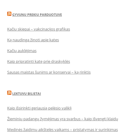
GYVUNU PREKIU PARDUOTUVE
Kačių skiepai – vakcinacijos grafikas
Ką naudinga žinoti apie kates
Kačių auklėjimas
Kaip pripratinti katę prie draskyklės
Sausas maistas šunims ar konservai – ką rinktis
LEKTUVU BILIETAI
Kaip išsirinkti geriausią pelėsio valiklį
Žieminių padangų žymėjimas yra svarbus – kaip išvengti klaidų
Medinės žaidimų aikštelės vaikams – pristatymas ir surinkimas