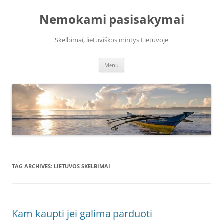
Skip
to
Nemokami pasisakymai
content
Skelbimai, lietuviškos mintys Lietuvoje
Menu
TAG ARCHIVES:
LIETUVOS SKELBIMAI
Kam kaupti jei galima parduoti