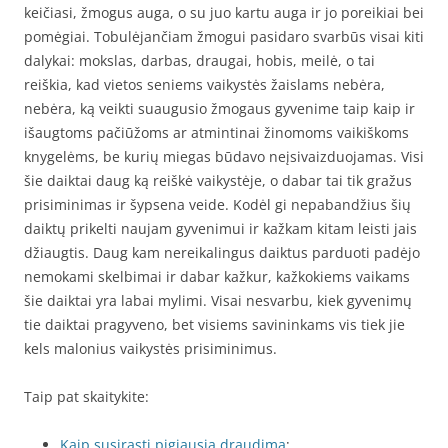
keičiasi, žmogus auga, o su juo kartu auga ir jo poreikiai bei
pomėgiai. Tobulėjančiam žmogui pasidaro svarbūs visai kiti
dalykai: mokslas, darbas, draugai, hobis, meilė, o tai
reiškia, kad vietos seniems vaikystės žaislams nebėra,
nebėra, ką veikti suaugusio žmogaus gyvenime taip kaip ir
išaugtoms pačiūžoms ar atmintinai žinomoms vaikiškoms
knygelėms, be kurių miegas būdavo neįsivaizduojamas. Visi
šie daiktai daug ką reiškė vaikystėje, o dabar tai tik gražus
prisiminimas ir šypsena veide. Kodėl gi nepabandžius šių
daiktų prikelti naujam gyvenimui ir kažkam kitam leisti jais
džiaugtis. Daug kam nereikalingus daiktus parduoti padėjo
nemokami skelbimai ir dabar kažkur, kažkokiems vaikams
šie daiktai yra labai mylimi. Visai nesvarbu, kiek gyvenimų
tie daiktai pragyveno, bet visiems savininkams vis tiek jie
kels malonius vaikystės prisiminimus.
Taip pat skaitykite:
Kaip susirasti pigiausią draudimą
;