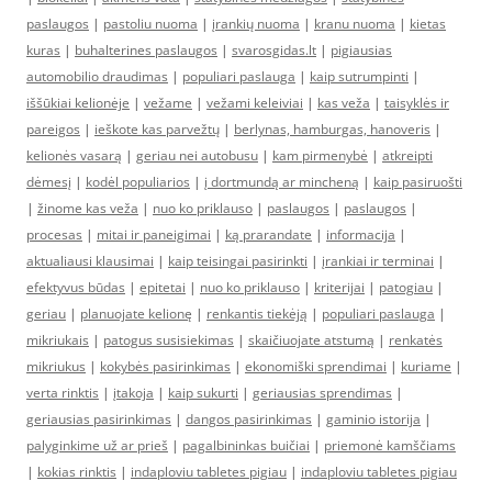
paslaugos
|
pastoliu nuoma
|
įrankių nuoma
|
kranu nuoma
|
kietas
kuras
|
buhalterines paslaugos
|
svarosgidas.lt
|
pigiausias
automobilio draudimas
|
populiari paslauga
|
kaip sutrumpinti
|
iššūkiai kelionėje
|
vežame
|
vežami keleiviai
|
kas veža
|
taisyklės ir
pareigos
|
ieškote kas parvežtų
|
berlynas, hamburgas, hanoveris
|
kelionės vasarą
|
geriau nei autobusu
|
kam pirmenybė
|
atkreipti
dėmesį
|
kodėl populiarios
|
į dortmundą ar mincheną
|
kaip pasiruošti
|
žinome kas veža
|
nuo ko priklauso
|
paslaugos
|
paslaugos
|
procesas
|
mitai ir paneigimai
|
ką prarandate
|
informacija
|
aktualiausi klausimai
|
kaip teisingai pasirinkti
|
įrankiai ir terminai
|
efektyvus būdas
|
epitetai
|
nuo ko priklauso
|
kriterijai
|
patogiau
|
geriau
|
planuojate kelionę
|
renkantis tiekėją
|
populiari paslauga
|
mikriukais
|
patogus susisiekimas
|
skaičiuojate atstumą
|
renkatės
mikriukus
|
kokybės pasirinkimas
|
ekonomiški sprendimai
|
kuriame
|
verta rinktis
|
įtakoja
|
kaip sukurti
|
geriausias sprendimas
|
geriausias pasirinkimas
|
dangos pasirinkimas
|
gaminio istorija
|
palyginkime už ar prieš
|
pagalbininkas buičiai
|
priemonė kamščiams
|
kokias rinktis
|
indaploviu tabletes pigiau
|
indaploviu tabletes pigiau