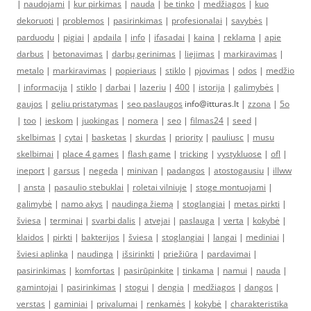
|
naudojami
|
kur pirkimas
|
nauda
|
be tinko
|
medžiagos
|
kuo
dekoruoti
|
problemos
|
pasirinkimas
|
profesionalai
|
savybės
|
parduodu
|
pigiai
|
apdaila
|
info
|
ifasadai
|
kaina
|
reklama
|
apie
darbus
|
betonavimas
|
darbų gerinimas
|
liejimas
|
markiravimas
|
metalo
|
markiravimas
|
popieriaus
|
stiklo
|
pjovimas
|
odos
|
medžio
|
informacija
|
stiklo
|
darbai
|
lazeriu
|
400
|
istorija
|
galimybės
|
gaujos
|
geliu pristatymas
|
seo paslaugos
info@itturas.lt |
zzona
|
5o
|
too
|
ieskom
|
juokingas
|
nomera
|
seo
|
filmas24
|
seed
|
skelbimas
|
cytai
|
basketas
|
skurdas
|
priority
|
pauliusc
|
musu
skelbimai
|
place 4 games
|
flash game
|
tricking
|
vystykluose
|
ofl
|
ineport
|
garsus
|
negeda
|
minivan
|
padangos
|
atostogausiu
|
illww
|
ansta
|
pasaulio stebuklai
|
roletai vilniuje
|
stoge montuojami
|
galimybė
|
namo akys
|
naudinga žiemą
|
stoglangiai
|
metas pirkti
|
šviesa
|
terminai
|
svarbi dalis
|
atvejai
|
paslauga
|
verta
|
kokybė
|
klaidos
|
pirkti
|
bakterijos
|
šviesa
|
stoglangiai
|
langai
|
mediniai
|
šviesi aplinka
|
naudinga
|
išsirinkti
|
priežiūra
|
pardavimai
|
pasirinkimas
|
komfortas
|
pasirūpinkite
|
tinkama
|
namui
|
nauda
|
gamintojai
|
pasirinkimas
|
stogui
|
dengia
|
medžiagos
|
dangos
|
verstas
|
gaminiai
|
privalumai
|
renkamės
|
kokybė
|
charakteristika