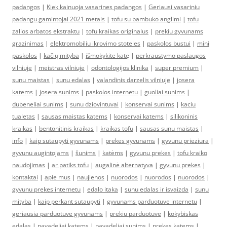
padangos
|
Kiek kainuoja vasarines padangos
|
Geriausi vasariniu
padangu gamintojai 2021 metais
|
tofu su bambuko anglimi
|
tofu
zalios arbatos ekstraktu
|
tofu kraikas originalus
|
prekiu gyvunams
grazinimas
|
elektromobiliu ikrovimo stoteles
|
paskolos bustui
|
mini
paskolos
|
kačių mityba
|
išmokykite katę
|
perkraustymo paslaugos
vilniuje
|
meistras vilniuje
|
odontologijos klinika
|
super premium
|
sunu maistas
|
sunu edalas
|
valandinis darzelis vilniuje
|
josera
katems
|
josera sunims
|
paskolos internetu
|
guoliai sunims
|
dubeneliai sunims
|
sunu dziovintuvai
|
konservai sunims
|
kaciu
tualetas
|
sausas maistas katems
|
konservai katems
|
silikoninis
kraikas
|
bentonitinis kraikas
|
kraikas tofu
|
sausas sunu maistas
|
info
|
kaip sutaupyti gyvunams
|
prekes gyvunams
|
gyvunu prieziura
|
gyvunu augintojams
|
šunims
|
katėms
|
gyvunu prekes
|
tofu kraiko
naudojimas
|
ar patiks tofu
|
augalinė alternatyva
|
gyvunu prekes
|
kontaktai
|
apie mus
|
naujienos
|
nuorodos
|
nuorodos
|
nuorodos
|
gyvunu prekes internetu
|
edalo itaka
|
sunu edalas ir isvaizda
|
sunu
mityba
|
kaip perkant sutaupyti
|
gyvunams parduotuve internetu
|
geriausia parduotuve gyvunams
|
prekiu parduotuve
|
kokybiskas
edalas
|
pavadeliai katems
|
pavadeliai sunims
|
prekes katems
|