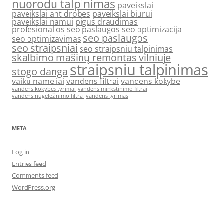
nuorodu talpinimas
paveikslai
paveikslai ant drobes
paveikslai biurui
paveikslai namui
pigus draudimas
profesionalios seo paslaugos
seo optimizacija
seo paslaugos
seo optimizavimas
seo straipsniai
seo straipsniu talpinimas
skalbimo mašinų remontas vilniuje
straipsniu talpinimas
stogo danga
vaiku nameliai
vandens filtrai
vandens kokybe
vandens kokybės tyrimai
vandens minkstinimo filtrai
vandens nugeležinimo filtrai
vandens tyrimas
META
Log in
Entries feed
Comments feed
WordPress.org