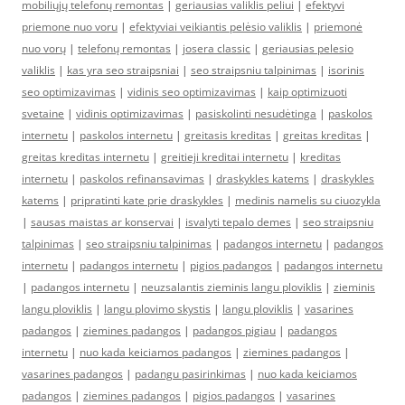
mobiliųjų telefonų remontas
|
geriausias valiklis peliui
|
efektyvi
priemone nuo voru
|
efektyviai veikiantis pelėsio valiklis
|
priemonė
nuo vorų
|
telefonų remontas
|
josera classic
|
geriausias pelesio
valiklis
|
kas yra seo straipsniai
|
seo straipsniu talpinimas
|
isorinis
seo optimizavimas
|
vidinis seo optimizavimas
|
kaip optimizuoti
svetaine
|
vidinis optimizavimas
|
pasiskolinti nesudėtinga
|
paskolos
internetu
|
paskolos internetu
|
greitasis kreditas
|
greitas kreditas
|
greitas kreditas internetu
|
greitieji kreditai internetu
|
kreditas
internetu
|
paskolos refinansavimas
|
draskykles katems
|
draskykles
katems
|
pripratinti kate prie draskykles
|
medinis namelis su ciuozykla
|
sausas maistas ar konservai
|
isvalyti tepalo demes
|
seo straipsniu
talpinimas
|
seo straipsniu talpinimas
|
padangos internetu
|
padangos
internetu
|
padangos internetu
|
pigios padangos
|
padangos internetu
|
padangos internetu
|
neuzsalantis zieminis langu ploviklis
|
zieminis
langu ploviklis
|
langu plovimo skystis
|
langu ploviklis
|
vasarines
padangos
|
ziemines padangos
|
padangos pigiau
|
padangos
internetu
|
nuo kada keiciamos padangos
|
ziemines padangos
|
vasarines padangos
|
padangu pasirinkimas
|
nuo kada keiciamos
padangos
|
ziemines padangos
|
pigios padangos
|
vasarines