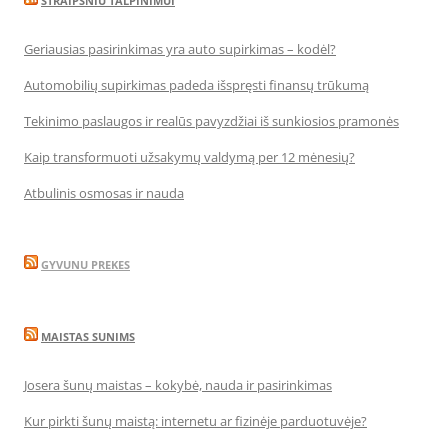
STRAIPSNIU TALPINIMUI
Geriausias pasirinkimas yra auto supirkimas – kodėl?
Automobilių supirkimas padeda išspręsti finansų trūkumą
Tekinimo paslaugos ir realūs pavyzdžiai iš sunkiosios pramonės
Kaip transformuoti užsakymų valdymą per 12 mėnesių?
Atbulinis osmosas ir nauda
GYVUNU PREKES
MAISTAS SUNIMS
Josera šunų maistas – kokybė, nauda ir pasirinkimas
Kur pirkti šunų maistą: internetu ar fizinėje parduotuvėje?