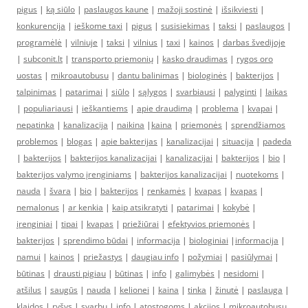
pigus
|
ką siūlo
|
paslaugos kaune
|
mažoji sostinė
|
išsikviesti
|
konkurencija
|
ieškome taxi
|
pigus
|
susisiekimas
|
taksi
|
paslaugos
|
programėlė
|
vilniuje
|
taksi
|
vilnius
|
taxi
|
kainos
|
darbas švedijoje
|
subconit.lt
|
transporto priemonių
|
kasko draudimas
|
rygos oro
uostas
|
mikroautobusu
|
dantu balinimas
|
biologinės
|
bakterijos
|
talpinimas
|
patarimai
|
siūlo
|
sąlygos
|
svarbiausi
|
palyginti
|
laikas
|
populiariausi
|
ieškantiems
|
apie draudimą
|
problema
|
kvapai
|
nepatinka
|
kanalizacija
|
naikina
|
kaina
|
priemonės
|
sprendžiamos
problemos
|
blogas
|
apie bakterijas
|
kanalizacijai
|
situacija
|
padeda
|
bakterijos
|
bakterijos kanalizacijai
|
kanalizacijai
|
bakterijos
|
bio
|
bakterijos valymo įrenginiams
|
bakterijos kanalizacijai
|
nuotekoms
|
nauda
|
švara
|
bio
|
bakterijos
|
renkamės
|
kvapas
|
kvapas
|
nemalonus
|
ar kenkia
|
kaip atsikratyti
|
patarimai
|
kokybė
|
įrenginiai
|
tipai
|
kvapas
|
priežiūrai
|
efektyvios priemonės
|
bakterijos
|
sprendimo būdai
|
informacija
|
biologiniai
|
informacija
|
namui
|
kainos
|
priežastys
|
daugiau info
|
požymiai
|
pasiūlymai
|
būtinas
|
drausti pigiau
|
būtinas
|
info
|
galimybės
|
nesidomi
|
atšilus
|
saugūs
|
nauda
|
kelionei
|
kaina
|
tinka
|
žinutė
|
paslauga
|
klaidos
|
ryšys
|
svarbu
|
info
|
atostogoms
|
akcijos
|
mikroautobusu