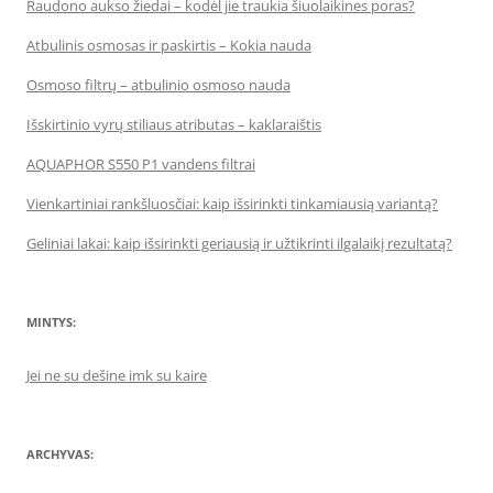
Raudono aukso žiedai – kodėl jie traukia šiuolaikines poras?
Atbulinis osmosas ir paskirtis – Kokia nauda
Osmoso filtrų – atbulinio osmoso nauda
Išskirtinio vyrų stiliaus atributas – kaklaraištis
AQUAPHOR S550 P1 vandens filtrai
Vienkartiniai rankšluosčiai: kaip išsirinkti tinkamiausią variantą?
Geliniai lakai: kaip išsirinkti geriausią ir užtikrinti ilgalaikį rezultatą?
MINTYS:
Jei ne su dešine imk su kaire
ARCHYVAS: