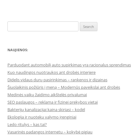
Search
for:
NAUJIENOS:
Parduodant automobilį auto supirkimas yra racionalus sprendimas
Kuo naudingos nuotraukos ant drobės interjere
Didelis vidaus durų pasirinkimas – rankenos ir dizainas
Šiuolaikinis požiūris į meną – Modernūs paveikslai ant drobės
Medinės vaikų žaidimo aikštelės privalumai
SEO paslaugos – reklama ir fizinei prekybos vietai
Bakterijų kanalizacijai kaina skiriasi – kodėl
Ekologija ir nuotekų valymo įrenginiai
Ledo ritulys – kas tai?
Vasarinės padangos internetu – kokybė pigiau