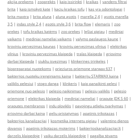
akcija prekems
|
zooprekės
|
kaip issirinkti
|
kraikas
|
vandens filtrai
brita
|
kaip ismokyti kate
|
kaciu kraikas tofu
|
kas yra odontologai
|
brita maxtra
|
brita aluna
|
aluna ąsotis
|
marella 2,4
|
ąsotis marella
3,5
|
indas style 2,4
|
ąsotis style 3,6
|
brita flow
|
elemaris
|
zoo
prekes
|
tofu kraikas katėms
|
zoo prekes
|
lęšiai pigiau
|
mediniai
vaikams
|
mediniai nameliai vaikams
|
valymo paslaugos kaune
|
kroviniu pervezimas kaunas
|
kroviniu pervezimas vilnius
|
elektrikas
vilnius
|
kroviniu pervezimas klaipeda
|
tralas klaipeda
|
griovimo
darbai klaipeda
|
siukliu isvezimas
|
klinkerines trinkeles
|
biopreparatai nuotekoms
|
prieziuros priemone starwax 637
|
bakterijos nuoteku irenginiams kaina
|
bakteriju STARWAX kaina
|
valiklis pelesiui
|
stogo danga
|
klinkeris
|
kaip panaikinti pelesi
|
priemone nuo pelesio
|
pelesio naikinimas
|
pelesių valiklis
|
pelesio
priemone
|
elektrikas klaipeda
|
mediniai nameliai
|
orapute JDK S 60
|
oraputes membranos
|
indu ploviklis
|
pavojingu atlieku tvarkymas
|
griovimo darbai kaina
|
geliu pristatymas
|
apatinis trikotazas
|
bakterijos kanalizacijai
|
kosmetika internetu pigiau
|
valentino dienos
dovanos
|
apatinis trikotazas moterims
|
bakterijoskanalizacijai.lt
|
darzelis klaipedoje
|
vaiku darzelis klaipedoje
|
pagalba tėvams