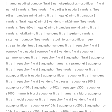
|
namui naudingi osmoso filtrai
|
namui geriausi osmoso filtrai
|
filtrai
namui
|
vandens filtrų nauda
|
filtrų rūšys ir nauda
|
vandens filtrų
rūšys
|
vandens minkštinimo filtrai
|
nugeležinimo filtrų nauda
|
vandens filtrai nugeležinimui
|
vandens minkštinimo filtrų nauda
|
vandens filtrų rūšys
|
nugeležinimo ir vandens monkštinimo filtrai
|
vandens nukalkinimo filtrai
|
vandens filtrai
|
geriamo vandens
sistemos
|
osmoso filtrų nauda
|
atbulinio osmoso filtrai
|
seo
straipsniu talpinimas
|
aquaphor vandens filtrai
|
aquaphor filtrai
|
osmoso filtrų nauda
|
osmoso filtrai
|
vandens filtrai aquaphor
|
geriamo vandens filtrai
|
aquaphor filtrai
|
aquaphor filtrai
|
aquaphor
filtrai
|
aquaphor filtrai
|
aquaphor namams ir pramonei
|
aquaphor
filtrai
|
aquaphor filtrai
|
aquaphor filtrų nauda
|
aquaphor filtrai
|
aquapgor filtrai ir nauda
|
aquaphor filtrai
|
aquaphor filtrai
|
vandens
filtrai
|
aquaphor filtrai
|
vandens filtru rusys
|
aquaphor s800
|
aquaphor ro-101s
|
aquaphor ro-102s
|
aquapgor s550
|
aquaphor
s1000
|
namui ir biurui aquaphor filtrai
|
namams ir biurui aquaphor
filtrai
|
kodel aquaphor filtrai
|
aquaphor filtrai
|
vandens filtrai
|
aquaphor filtrai
|
aquaphor ro-101s
|
aquaphor ro-202s
|
aquaphor ro-
102s
|
aquaphor ro-202s
|
aquaphor ro-206s
|
vandens filtrai
|