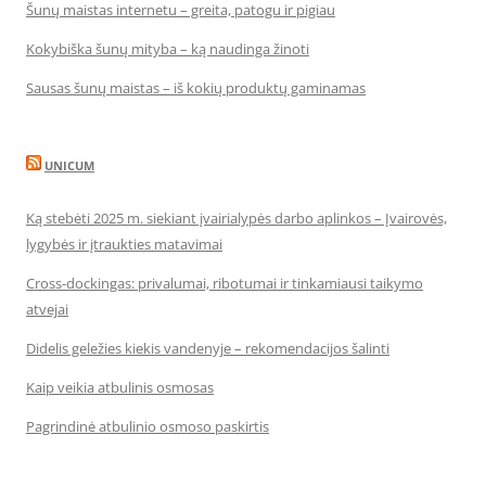
Šunų maistas internetu – greita, patogu ir pigiau
Kokybiška šunų mityba – ką naudinga žinoti
Sausas šunų maistas – iš kokių produktų gaminamas
UNICUM
Ką stebėti 2025 m. siekiant įvairialypės darbo aplinkos – Įvairovės,
lygybės ir įtraukties matavimai
Cross-dockingas: privalumai, ribotumai ir tinkamiausi taikymo
atvejai
Didelis geležies kiekis vandenyje – rekomendacijos šalinti
Kaip veikia atbulinis osmosas
Pagrindinė atbulinio osmoso paskirtis