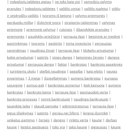
|
indaploviu tabletes pigiau
|
ne toks kaip visi
|
vamzdziu valymo
granules
|
indaploviu tabletes
|
valiklis voniai
|
valiklis tualetui
|
stiklų
ir veidrodžių valiklis
|
tvoroms iš betono
|
valymo priemonės
|
parduodu mišką
|
išskirtinė tvora
|
straipsnių talpinimas
|
valymas
priemone
|
priemonė valymui
|
rulonais
|
išbandykite granules
|
priemonės
|
gaudyklių priežiūrai
|
tarnauja ilgai
|
betoninė ar medinė
|
pasirinkimas
|
tvoroms
|
paskirtis
|
tvirta investicija
|
geriausias
sprendimas
|
naudinga žinoti
|
tarnauja ilgai
|
blokelių privalumai
|
kokie privalumai
|
patirtis
|
stogo danga
|
betoninės čerpės
|
dangos
privalumai
|
geriausia danga
|
faktai
|
bankrotas
|
bankroto pasekmės
|
turintiems skolų
|
skelbti naudinga
|
pagalba
|
kaip elgtis
|
naujas
gyvenimas
|
3 metai
|
išsigelbėjimas
|
asmens bankrotas
|
europos
sąjungoje
|
asmuo gali
|
bankrotas asmeniui
|
kiek kainuoja
|
asmens
bankrotas
|
bankroto kaina
|
tarnauja ilgai
|
pasinaudoti verta
|
bankroto procesas
|
norint bankrutuoti
|
naudinga bankrutuoti
|
taupykite laiką
|
skaudi pamoka
|
administratorius
|
tarnauja ilgai
|
pigus išlaikymas
|
patirtis
|
geriau nei šiferis
|
lengva išsirinkti
|
unikalus gaminys
|
čerpės
|
dangos
|
rinktis verta
|
kaune
|
darbas
kaune
|
keitėsi paslaugos
|
toks yra
|
taksi kaune
|
pigiausias
|
kaune