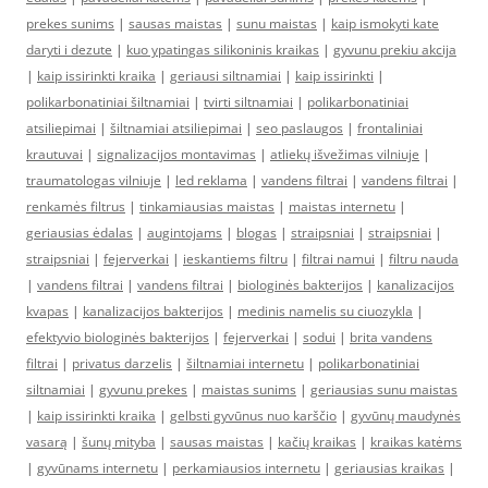
prekes sunims
|
sausas maistas
|
sunu maistas
|
kaip ismokyti kate
daryti i dezute
|
kuo ypatingas silikoninis kraikas
|
gyvunu prekiu akcija
|
kaip issirinkti kraika
|
geriausi siltnamiai
|
kaip issirinkti
|
polikarbonatiniai šiltnamiai
|
tvirti siltnamiai
|
polikarbonatiniai
atsiliepimai
|
šiltnamiai atsiliepimai
|
seo paslaugos
|
frontaliniai
krautuvai
|
signalizacijos montavimas
|
atliekų išvežimas vilniuje
|
traumatologas vilniuje
|
led reklama
|
vandens filtrai
|
vandens filtrai
|
renkamės filtrus
|
tinkamiausias maistas
|
maistas internetu
|
geriausias ėdalas
|
augintojams
|
blogas
|
straipsniai
|
straipsniai
|
straipsniai
|
fejerverkai
|
ieskantiems filtru
|
filtrai namui
|
filtru nauda
|
vandens filtrai
|
vandens filtrai
|
biologinės bakterijos
|
kanalizacijos
kvapas
|
kanalizacijos bakterijos
|
medinis namelis su ciuozykla
|
efektyvio biologinės bakterijos
|
fejerverkai
|
sodui
|
brita vandens
filtrai
|
privatus darzelis
|
šiltnamiai internetu
|
polikarbonatiniai
siltnamiai
|
gyvunu prekes
|
maistas sunims
|
geriausias sunu maistas
|
kaip issirinkti kraika
|
gelbsti gyvūnus nuo karščio
|
gyvūnų maudynės
vasarą
|
šunų mityba
|
sausas maistas
|
kačių kraikas
|
kraikas katėms
|
gyvūnams internetu
|
perkamiausios internetu
|
geriausias kraikas
|