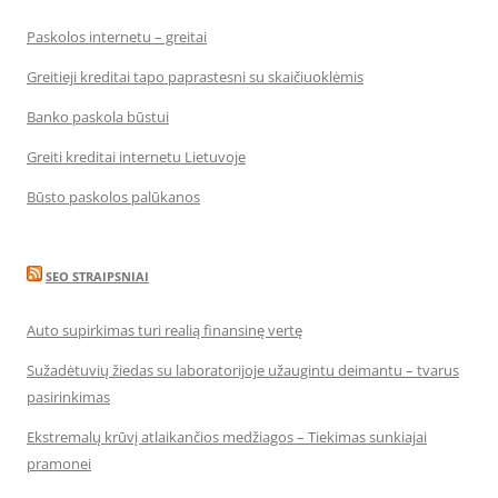
Paskolos internetu – greitai
Greitieji kreditai tapo paprastesni su skaičiuoklėmis
Banko paskola būstui
Greiti kreditai internetu Lietuvoje
Būsto paskolos palūkanos
SEO STRAIPSNIAI
Auto supirkimas turi realią finansinę vertę
Sužadėtuvių žiedas su laboratorijoje užaugintu deimantu – tvarus
pasirinkimas
Ekstremalų krūvį atlaikančios medžiagos – Tiekimas sunkiajai
pramonei