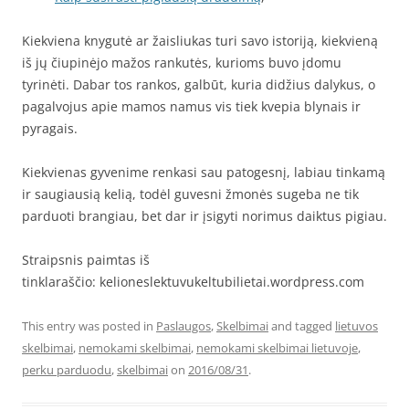
Kiekviena knygutė ar žaisliukas turi savo istoriją, kiekvieną
iš jų čiupinėjo mažos rankutės, kurioms buvo įdomu
tyrinėti. Dabar tos rankos, galbūt, kuria didžius dalykus, o
pagalvojus apie mamos namus vis tiek kvepia blynais ir
pyragais.
Kiekvienas gyvenime renkasi sau patogesnį, labiau tinkamą
ir saugiausią kelią, todėl guvesni žmonės sugeba ne tik
parduoti brangiau, bet dar ir įsigyti norimus daiktus pigiau.
Straipsnis paimtas iš
tinklaraščio: kelioneslektuvukeltubilietai.wordpress.com
This entry was posted in
Paslaugos
,
Skelbimai
and tagged
lietuvos
skelbimai
,
nemokami skelbimai
,
nemokami skelbimai lietuvoje
,
perku parduodu
,
skelbimai
on
2016/08/31
.