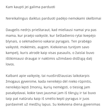
Kam kaupti jei galima parduoti
Nereikalingus daiktus parduoti padėjo nemokami skelbimai
Daugelis nedrįs prieštaraut, kad mieliausi namai yra pas
mama, kur praėjo vaikystė, kur šeštadienio rytai kvepėjo
blynais, o sekmadienio vakarai pyragais. Ten prabėgo
vaikystė, mokėmės, augom. Kiekvienas turėjom savo
kampelį, kuris atrodė kaip visas pasaulis, o žaislai buvo
ištikimiausi draugai ir naktimis užimdavo didžiąją dalį
lovos.
Kalbant apie vaikystę, tai nuoširdžiausias laikotarpis
žmogaus gyvenime, kada nereikėjo dėl nieko rūpintis,
nereikėjo kęsti žmonių, kurių nemėgsti, o tiesiog jam
pasakydavai, kokie tavo jausmai jam iš tikrųjų ir tai buvo
taip pat natūralu kaip iš smėlio kepti pyragus ir juos
pardavinėt už medžių lapus. Su kiekviena diena gyvenimas