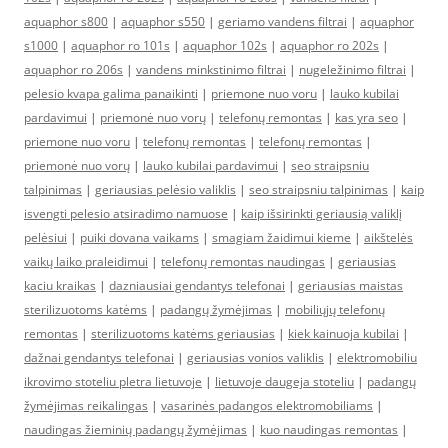
aquaphor s800
|
aquaphor s550
|
geriamo vandens filtrai
|
aquaphor
s1000
|
aquaphor ro 101s
|
aquaphor 102s
|
aquaphor ro 202s
|
aquaphor ro 206s
|
vandens minkstinimo filtrai
|
nugeležinimo filtrai
|
pelesio kvapa galima panaikinti
|
priemone nuo voru
|
lauko kubilai
pardavimui
|
priemonė nuo vorų
|
telefonų remontas
|
kas yra seo
|
priemone nuo voru
|
telefonų remontas
|
telefonų remontas
|
priemonė nuo vorų
|
lauko kubilai pardavimui
|
seo straipsniu
talpinimas
|
geriausias pelėsio valiklis
|
seo straipsniu talpinimas
|
kaip
isvengti pelesio atsiradimo namuose
|
kaip išsirinkti geriausią valiklį
pelėsiui
|
puiki dovana vaikams
|
smagiam žaidimui kieme
|
aikštelės
vaikų laiko praleidimui
|
telefonų remontas naudingas
|
geriausias
kaciu kraikas
|
dazniausiai gendantys telefonai
|
geriausias maistas
sterilizuotoms katėms
|
padangų žymėjimas
|
mobiliųjų telefonų
remontas
|
sterilizuotoms katėms geriausias
|
kiek kainuoja kubilai
|
dažnai gendantys telefonai
|
geriausias vonios valiklis
|
elektromobiliu
ikrovimo stoteliu pletra lietuvoje
|
lietuvoje daugeja stoteliu
|
padangų
žymėjimas reikalingas
|
vasarinės padangos elektromobiliams
|
naudingas žieminių padangų žymėjimas
|
kuo naudingas remontas
|