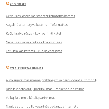
ZOO PREKES
Geriausias Josera maistas sterilizuotoms katėms
Augalinė alternatyva katėms – Tofu kraikas
Kačių kraiko rūšys – kokį parinkti katei
Geriausias kačių kraikas – kokios rūšies
Tofu kraikas katėms – kuo jis ypatingas
STRAIPSNIŲ TALPINIMAS
Auto supirkimas mažina praktinę riziką parduodant automobilį
Didelis vidaus durų pasirinkimas – rankenos ir dizainas
Vaikų žaidimo aikštelių surinkimas
Naujos automobilių vasarinės padangos internetu