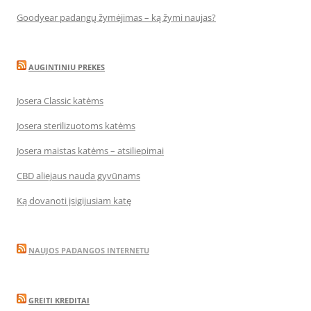
Goodyear padangų žymėjimas – ką žymi naujas?
AUGINTINIU PREKES
Josera Classic katėms
Josera sterilizuotoms katėms
Josera maistas katėms – atsiliepimai
CBD aliejaus nauda gyvūnams
Ką dovanoti įsigijusiam katę
NAUJOS PADANGOS INTERNETU
GREITI KREDITAI