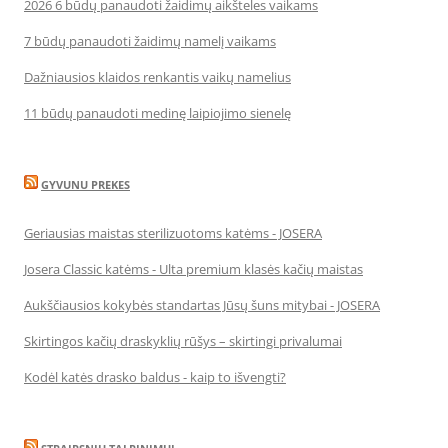
2026 6 būdų panaudoti žaidimų aikšteles vaikams
7 būdų panaudoti žaidimų namelį vaikams
Dažniausios klaidos renkantis vaikų namelius
11 būdų panaudoti medinę laipiojimo sienelę
GYVUNU PREKES
Geriausias maistas sterilizuotoms katėms - JOSERA
Josera Classic katėms - Ulta premium klasės kačių maistas
Aukščiausios kokybės standartas Jūsų šuns mitybai - JOSERA
Skirtingos kačių draskyklių rūšys – skirtingi privalumai
Kodėl katės drasko baldus - kaip to išvengti?