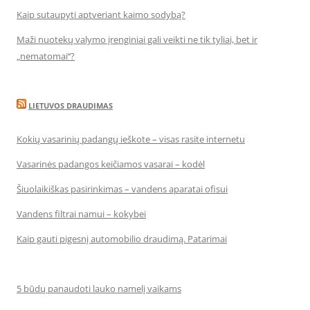
Kaip sutaupyti aptveriant kaimo sodybą?
Maži nuotekų valymo įrenginiai gali veikti ne tik tyliai, bet ir
„nematomai‘‘?
LIETUVOS DRAUDIMAS
Kokių vasarinių padangų ieškote – visas rasite internetu
Vasarinės padangos keičiamos vasarai – kodėl
Šiuolaikiškas pasirinkimas – vandens aparatai ofisui
Vandens filtrai namui – kokybei
Kaip gauti pigesnį automobilio draudimą. Patarimai
5 būdų panaudoti lauko namelį vaikams