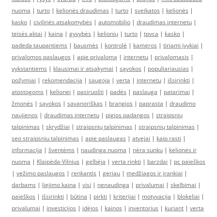
nuoma
|
turto
|
kelionės draudimas
|
turto
|
sveikatos
|
kelionės
|
kasko
|
civilinės atsakomybės
|
automobilio
|
draudimas internetu
|
teisės aktai
|
kaina
|
gyvybės
|
kelionių
|
turto
|
tpvca
|
kasko
|
padeda taupantiems
|
bausmės
|
kontrolė
|
kameros
|
tiriami įvykiai
|
privalomos paslaugos
|
apie privalomą
|
internetu
|
privalomasis
|
vykstantiems
|
klausimai ir atsakymai
|
sąvokos
|
populiariausias
|
požymiai
|
rekomendacija
|
saugoja
|
verta
|
internetu
|
išsirinkti
|
atostogoms
|
kelionei
|
pasiruošti
|
padės
|
paslauga
|
patarimai
|
žmonės
|
sąvokos
|
savanoriškas
|
brangios
|
paprasta
|
draudimo
naujienos
|
draudimas internetu
|
pigios padangos
|
straipsnių
talpinimas
|
skrydžiai
|
straipsnių talpinimas
|
straipsnių talpinimas
|
seo straipsniu talpinimas
|
apie paslaugas
|
atvejai
|
kaip rasti
|
informacija
|
šventėms
|
naudinga nuoma
|
nėra sunku
|
kelionės ir
nuoma
|
Klaipėda-Vilnius
|
gelbėja
|
verta rinkti
|
barzdai
|
pc paieškos
|
vežimo paslaugos
|
renkantis
|
geriau
|
medžiagos ir įrankiai
|
darbams
|
liejimo kaina
|
visi
|
nenaudinga
|
privalumai
|
skelbimai
|
paieškos
|
išsirinkti
|
būtina
|
pirkti
|
kriterijai
|
motyvacija
|
blokeliai
|
privalumai
|
investicijos
|
idėjos
|
kainos
|
inventorius
|
kuriant
|
verta