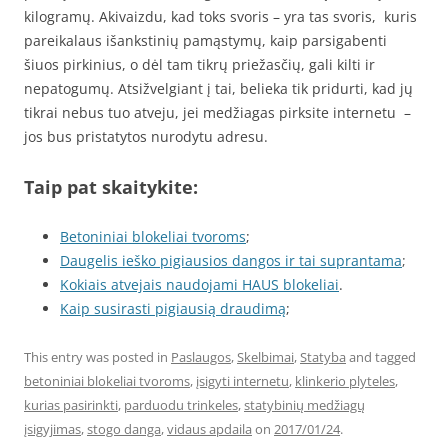
kilogramų. Akivaizdu, kad toks svoris – yra tas svoris, kuris
pareikalaus išankstinių pamąstymų, kaip parsigabenti
šiuos pirkinius, o dėl tam tikrų priežasčių, gali kilti ir
nepatogumų. Atsižvelgiant į tai, belieka tik pridurti, kad jų
tikrai nebus tuo atveju, jei medžiagas pirksite internetu –
jos bus pristatytos nurodytu adresu.
Taip pat skaitykite:
Betoniniai blokeliai tvoroms
;
Daugelis ieško pigiausios dangos ir tai suprantama
;
Kokiais atvejais naudojami HAUS blokeliai
.
Kaip susirasti pigiausią draudimą
;
This entry was posted in
Paslaugos
,
Skelbimai
,
Statyba
and tagged
betoniniai blokeliai tvoroms
,
įsigyti internetu
,
klinkerio plyteles
,
kurias pasirinkti
,
parduodu trinkeles
,
statybinių medžiagų
įsigyjimas
,
stogo danga
,
vidaus apdaila
on
2017/01/24
.