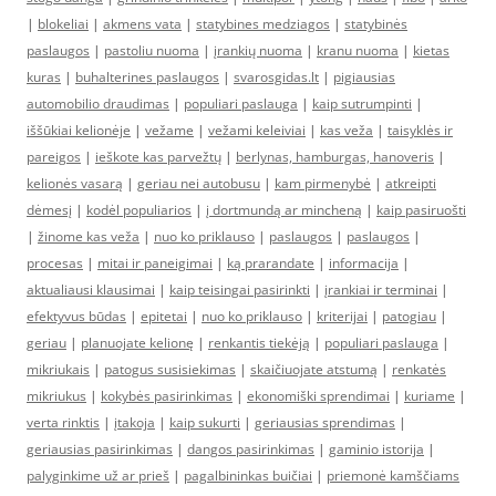
|
blokeliai
|
akmens vata
|
statybines medziagos
|
statybinės
paslaugos
|
pastoliu nuoma
|
įrankių nuoma
|
kranu nuoma
|
kietas
kuras
|
buhalterines paslaugos
|
svarosgidas.lt
|
pigiausias
automobilio draudimas
|
populiari paslauga
|
kaip sutrumpinti
|
iššūkiai kelionėje
|
vežame
|
vežami keleiviai
|
kas veža
|
taisyklės ir
pareigos
|
ieškote kas parvežtų
|
berlynas, hamburgas, hanoveris
|
kelionės vasarą
|
geriau nei autobusu
|
kam pirmenybė
|
atkreipti
dėmesį
|
kodėl populiarios
|
į dortmundą ar mincheną
|
kaip pasiruošti
|
žinome kas veža
|
nuo ko priklauso
|
paslaugos
|
paslaugos
|
procesas
|
mitai ir paneigimai
|
ką prarandate
|
informacija
|
aktualiausi klausimai
|
kaip teisingai pasirinkti
|
įrankiai ir terminai
|
efektyvus būdas
|
epitetai
|
nuo ko priklauso
|
kriterijai
|
patogiau
|
geriau
|
planuojate kelionę
|
renkantis tiekėją
|
populiari paslauga
|
mikriukais
|
patogus susisiekimas
|
skaičiuojate atstumą
|
renkatės
mikriukus
|
kokybės pasirinkimas
|
ekonomiški sprendimai
|
kuriame
|
verta rinktis
|
įtakoja
|
kaip sukurti
|
geriausias sprendimas
|
geriausias pasirinkimas
|
dangos pasirinkimas
|
gaminio istorija
|
palyginkime už ar prieš
|
pagalbininkas buičiai
|
priemonė kamščiams