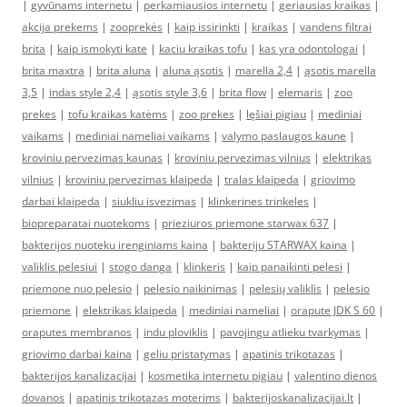
|
gyvūnams internetu
|
perkamiausios internetu
|
geriausias kraikas
|
akcija prekems
|
zooprekės
|
kaip issirinkti
|
kraikas
|
vandens filtrai
brita
|
kaip ismokyti kate
|
kaciu kraikas tofu
|
kas yra odontologai
|
brita maxtra
|
brita aluna
|
aluna ąsotis
|
marella 2,4
|
ąsotis marella
3,5
|
indas style 2,4
|
ąsotis style 3,6
|
brita flow
|
elemaris
|
zoo
prekes
|
tofu kraikas katėms
|
zoo prekes
|
lęšiai pigiau
|
mediniai
vaikams
|
mediniai nameliai vaikams
|
valymo paslaugos kaune
|
kroviniu pervezimas kaunas
|
kroviniu pervezimas vilnius
|
elektrikas
vilnius
|
kroviniu pervezimas klaipeda
|
tralas klaipeda
|
griovimo
darbai klaipeda
|
siukliu isvezimas
|
klinkerines trinkeles
|
biopreparatai nuotekoms
|
prieziuros priemone starwax 637
|
bakterijos nuoteku irenginiams kaina
|
bakteriju STARWAX kaina
|
valiklis pelesiui
|
stogo danga
|
klinkeris
|
kaip panaikinti pelesi
|
priemone nuo pelesio
|
pelesio naikinimas
|
pelesių valiklis
|
pelesio
priemone
|
elektrikas klaipeda
|
mediniai nameliai
|
orapute JDK S 60
|
oraputes membranos
|
indu ploviklis
|
pavojingu atlieku tvarkymas
|
griovimo darbai kaina
|
geliu pristatymas
|
apatinis trikotazas
|
bakterijos kanalizacijai
|
kosmetika internetu pigiau
|
valentino dienos
dovanos
|
apatinis trikotazas moterims
|
bakterijoskanalizacijai.lt
|