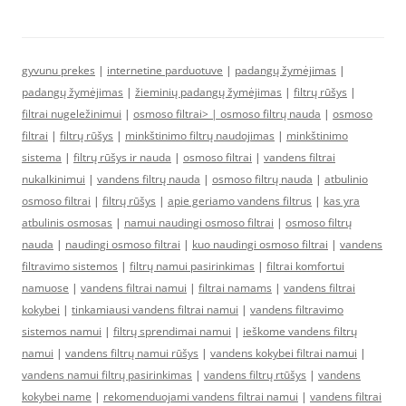
gyvunu prekes
|
internetine parduotuve
|
padangų žymėjimas
|
padangų žymėjimas
|
žieminių padangų žymėjimas
|
filtrų rūšys
|
filtrai nugeležinimui
|
osmoso filtrai> |
osmoso filtrų nauda
|
osmoso
filtrai
|
filtrų rūšys
|
minkštinimo filtrų naudojimas
|
minkštinimo
sistema
|
filtrų rūšys ir nauda
|
osmoso filtrai
|
vandens filtrai
nukalkinimui
|
vandens filtrų nauda
|
osmoso filtrų nauda
|
atbulinio
osmoso filtrai
|
filtrų rūšys
|
apie geriamo vandens filtrus
|
kas yra
atbulinis osmosas
|
namui naudingi osmoso filtrai
|
osmoso filtrų
nauda
|
naudingi osmoso filtrai
|
kuo naudingi osmoso filtrai
|
vandens
filtravimo sistemos
|
filtrų namui pasirinkimas
|
filtrai komfortui
namuose
|
vandens filtrai namui
|
filtrai namams
|
vandens filtrai
kokybei
|
tinkamiausi vandens filtrai namui
|
vandens filtravimo
sistemos namui
|
filtrų sprendimai namui
|
ieškome vandens filtrų
namui
|
vandens filtrų namui rūšys
|
vandens kokybei filtrai namui
|
vandens namui filtrų pasirinkimas
|
vandens filtrų rtūšys
|
vandens
kokybei name
|
rekomenduojami vandens filtrai namui
|
vandens filtrai