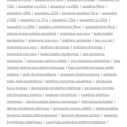
102s
|
aquaphor ro-202s
|
aquaphor ro-206s
|
vandens filtrai
|
aquaphor s800
|
aquaphor s550
|
geriamo vandens filtrai
|
aquaphor
s1000
|
aquaphor ro 101s
|
aquaphor 102s
|
aquaphor ro 202s
|
aquaphor ro 206s
|
vandens minkstinimo filtrai
|
nugeležinimo filtrai
|
pelesio kvapa galima panaikinti
|
priemone nuo voru
|
lauko kubilai
pardavimui
|
priemonė nuo vorų
|
telefonų remontas
|
kas yra seo
|
priemone nuo voru
|
telefonų remontas
|
telefonų remontas
|
priemonė nuo vorų
|
lauko kubilai pardavimui
|
seo straipsniu
talpinimas
|
geriausias pelėsio valiklis
|
seo straipsniu talpinimas
|
kaip
isvengti pelesio atsiradimo namuose
|
kaip išsirinkti geriausią valiklį
pelėsiui
|
puiki dovana vaikams
|
smagiam žaidimui kieme
|
aikštelės
vaikų laiko praleidimui
|
telefonų remontas naudingas
|
geriausias
kaciu kraikas
|
dazniausiai gendantys telefonai
|
geriausias maistas
sterilizuotoms katėms
|
padangų žymėjimas
|
mobiliųjų telefonų
remontas
|
sterilizuotoms katėms geriausias
|
kiek kainuoja kubilai
|
dažnai gendantys telefonai
|
geriausias vonios valiklis
|
elektromobiliu
ikrovimo stoteliu pletra lietuvoje
|
lietuvoje daugeja stoteliu
|
padangų
žymėjimas reikalingas
|
vasarinės padangos elektromobiliams
|