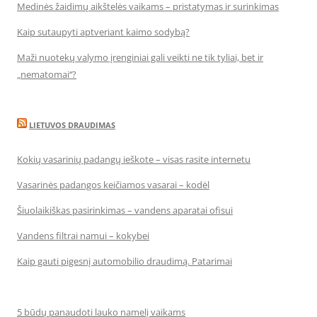
Medinės žaidimų aikštelės vaikams – pristatymas ir surinkimas
Kaip sutaupyti aptveriant kaimo sodybą?
Maži nuotekų valymo įrenginiai gali veikti ne tik tyliai, bet ir
„nematomai‘‘?
LIETUVOS DRAUDIMAS
Kokių vasarinių padangų ieškote – visas rasite internetu
Vasarinės padangos keičiamos vasarai – kodėl
Šiuolaikiškas pasirinkimas – vandens aparatai ofisui
Vandens filtrai namui – kokybei
Kaip gauti pigesnį automobilio draudimą. Patarimai
5 būdų panaudoti lauko namelį vaikams