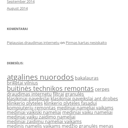
September 2014
August 2014
KOMENTARAI
Pigiausias draudimas internetu
on
Pirmas kartas nesiskaito
DEBESĖLIS:
atgalines nuorodos
bakalauras
briketai vilnius
buitinės technikos remontas
cerpes
draudimas internetu
filtrai
granulės
klasikiniai paveikslai
klasikiniai paveikslai ant drobes
klinkerio plyteles
klinkerio plyteles fasadui
kompiuterių remontas
mediniai nameliai vaikams
mediniai vaikiski nameliai
mediniai vaiku nameliai
mediniai vaiku zaidimo nameliai
mediniai zaidimu nameliai vaikams
medinis namelis vaikams
medžio granulės
menas