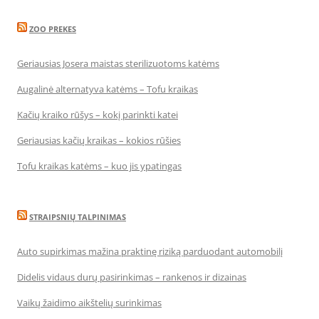
ZOO PREKES
Geriausias Josera maistas sterilizuotoms katėms
Augalinė alternatyva katėms – Tofu kraikas
Kačių kraiko rūšys – kokį parinkti katei
Geriausias kačių kraikas – kokios rūšies
Tofu kraikas katėms – kuo jis ypatingas
STRAIPSNIŲ TALPINIMAS
Auto supirkimas mažina praktinę riziką parduodant automobilį
Didelis vidaus durų pasirinkimas – rankenos ir dizainas
Vaikų žaidimo aikštelių surinkimas