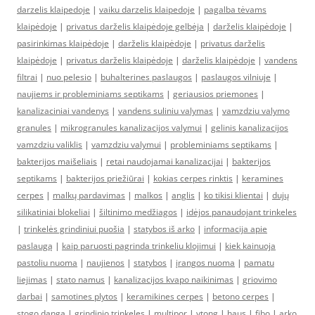
darzelis klaipedoje
|
vaiku darzelis klaipedoje
|
pagalba tėvams
klaipėdoje
|
privatus darželis klaipėdoje gelbėja
|
darželis klaipėdoje
|
pasirinkimas klaipėdoje
|
darželis klaipėdoje
|
privatus darželis
klaipėdoje
|
privatus darželis klaipėdoje
|
darželis klaipėdoje
|
vandens
filtrai
|
nuo pelesio
|
buhalterines paslaugos
|
paslaugos vilniuje
|
naujiems ir probleminiams septikams
|
geriausios priemones
|
kanalizaciniai vandenys
|
vandens suliniu valymas
|
vamzdziu valymo
granules
|
mikrogranules kanalizacijos valymui
|
gelinis kanalizacijos
vamzdziu valiklis
|
vamzdziu valymui
|
probleminiams septikams
|
bakterijos maišeliais
|
retai naudojamai kanalizacijai
|
bakterijos
septikams
|
bakterijos priežiūrai
|
kokias cerpes rinktis
|
keramines
cerpes
|
malkų pardavimas
|
malkos
|
anglis
|
ko tikisi klientai
|
dujų
silikatiniai blokeliai
|
šiltinimo medžiagos
|
idėjos panaudojant trinkeles
|
trinkelės grindiniui puošia
|
statybos iš arko
|
informacija apie
paslaugą
|
kaip paruosti pagrinda trinkeliu klojimui
|
kiek kainuoja
pastoliu nuoma
|
naujienos
|
statybos
|
įrangos nuoma
|
pamatu
liejimas
|
stato namus
|
kanalizacijos kvapo naikinimas
|
griovimo
darbai
|
samotines plytos
|
keramikines cerpes
|
betono cerpes
|
stogo danga
|
grindinio trinkeles
|
multipor
|
ytong
|
haus
|
fibo
|
arko