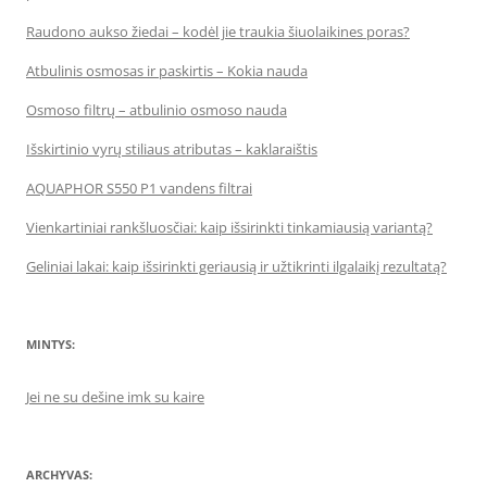
Raudono aukso žiedai – kodėl jie traukia šiuolaikines poras?
Atbulinis osmosas ir paskirtis – Kokia nauda
Osmoso filtrų – atbulinio osmoso nauda
Išskirtinio vyrų stiliaus atributas – kaklaraištis
AQUAPHOR S550 P1 vandens filtrai
Vienkartiniai rankšluosčiai: kaip išsirinkti tinkamiausią variantą?
Geliniai lakai: kaip išsirinkti geriausią ir užtikrinti ilgalaikį rezultatą?
MINTYS:
Jei ne su dešine imk su kaire
ARCHYVAS: