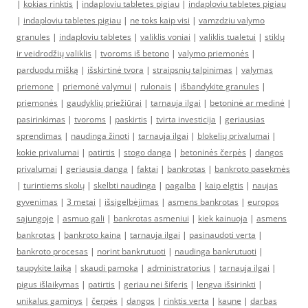
|
kokias rinktis
|
indaploviu tabletes pigiau
|
indaploviu tabletes pigiau
|
indaploviu tabletes pigiau
|
ne toks kaip visi
|
vamzdziu valymo
granules
|
indaploviu tabletes
|
valiklis voniai
|
valiklis tualetui
|
stiklų
ir veidrodžių valiklis
|
tvoroms iš betono
|
valymo priemonės
|
parduodu mišką
|
išskirtinė tvora
|
straipsnių talpinimas
|
valymas
priemone
|
priemonė valymui
|
rulonais
|
išbandykite granules
|
priemonės
|
gaudyklių priežiūrai
|
tarnauja ilgai
|
betoninė ar medinė
|
pasirinkimas
|
tvoroms
|
paskirtis
|
tvirta investicija
|
geriausias
sprendimas
|
naudinga žinoti
|
tarnauja ilgai
|
blokelių privalumai
|
kokie privalumai
|
patirtis
|
stogo danga
|
betoninės čerpės
|
dangos
privalumai
|
geriausia danga
|
faktai
|
bankrotas
|
bankroto pasekmės
|
turintiems skolų
|
skelbti naudinga
|
pagalba
|
kaip elgtis
|
naujas
gyvenimas
|
3 metai
|
išsigelbėjimas
|
asmens bankrotas
|
europos
sąjungoje
|
asmuo gali
|
bankrotas asmeniui
|
kiek kainuoja
|
asmens
bankrotas
|
bankroto kaina
|
tarnauja ilgai
|
pasinaudoti verta
|
bankroto procesas
|
norint bankrutuoti
|
naudinga bankrutuoti
|
taupykite laiką
|
skaudi pamoka
|
administratorius
|
tarnauja ilgai
|
pigus išlaikymas
|
patirtis
|
geriau nei šiferis
|
lengva išsirinkti
|
unikalus gaminys
|
čerpės
|
dangos
|
rinktis verta
|
kaune
|
darbas