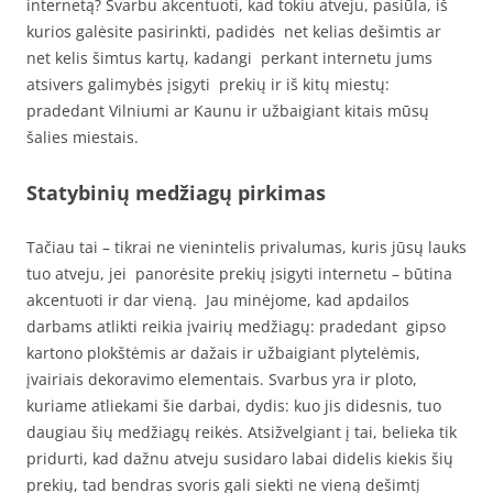
internetą? Svarbu akcentuoti, kad tokiu atveju, pasiūla, iš
kurios galėsite pasirinkti, padidės net kelias dešimtis ar
net kelis šimtus kartų, kadangi perkant internetu jums
atsivers galimybės įsigyti prekių ir iš kitų miestų:
pradedant Vilniumi ar Kaunu ir užbaigiant kitais mūsų
šalies miestais.
Statybinių medžiagų pirkimas
Tačiau tai – tikrai ne vienintelis privalumas, kuris jūsų lauks
tuo atveju, jei panorėsite prekių įsigyti internetu – būtina
akcentuoti ir dar vieną. Jau minėjome, kad apdailos
darbams atlikti reikia įvairių medžiagų: pradedant gipso
kartono plokštėmis ar dažais ir užbaigiant plytelėmis,
įvairiais dekoravimo elementais. Svarbus yra ir ploto,
kuriame atliekami šie darbai, dydis: kuo jis didesnis, tuo
daugiau šių medžiagų reikės. Atsižvelgiant į tai, belieka tik
pridurti, kad dažnu atveju susidaro labai didelis kiekis šių
prekių, tad bendras svoris gali siekti ne vieną dešimtį