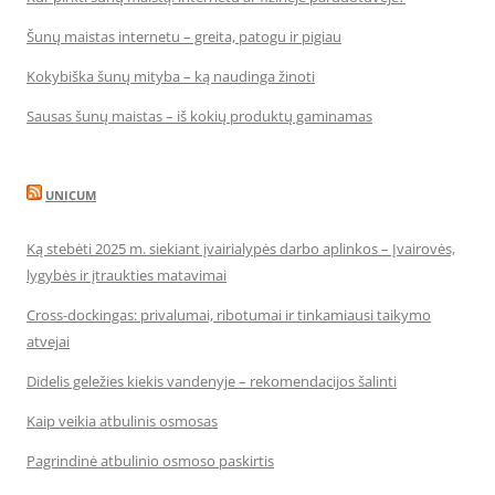
Šunų maistas internetu – greita, patogu ir pigiau
Kokybiška šunų mityba – ką naudinga žinoti
Sausas šunų maistas – iš kokių produktų gaminamas
UNICUM
Ką stebėti 2025 m. siekiant įvairialypės darbo aplinkos – Įvairovės,
lygybės ir įtraukties matavimai
Cross-dockingas: privalumai, ribotumai ir tinkamiausi taikymo
atvejai
Didelis geležies kiekis vandenyje – rekomendacijos šalinti
Kaip veikia atbulinis osmosas
Pagrindinė atbulinio osmoso paskirtis