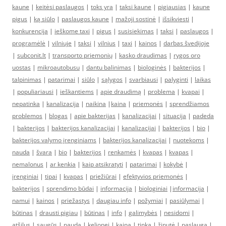
kaune
|
keitėsi paslaugos
|
toks yra
|
taksi kaune
|
pigiausias
|
kaune
pigus
|
ką siūlo
|
paslaugos kaune
|
mažoji sostinė
|
išsikviesti
|
konkurencija
|
ieškome taxi
|
pigus
|
susisiekimas
|
taksi
|
paslaugos
|
programėlė
|
vilniuje
|
taksi
|
vilnius
|
taxi
|
kainos
|
darbas švedijoje
|
subconit.lt
|
transporto priemonių
|
kasko draudimas
|
rygos oro
uostas
|
mikroautobusu
|
dantu balinimas
|
biologinės
|
bakterijos
|
talpinimas
|
patarimai
|
siūlo
|
sąlygos
|
svarbiausi
|
palyginti
|
laikas
|
populiariausi
|
ieškantiems
|
apie draudimą
|
problema
|
kvapai
|
nepatinka
|
kanalizacija
|
naikina
|
kaina
|
priemonės
|
sprendžiamos
problemos
|
blogas
|
apie bakterijas
|
kanalizacijai
|
situacija
|
padeda
|
bakterijos
|
bakterijos kanalizacijai
|
kanalizacijai
|
bakterijos
|
bio
|
bakterijos valymo įrenginiams
|
bakterijos kanalizacijai
|
nuotekoms
|
nauda
|
švara
|
bio
|
bakterijos
|
renkamės
|
kvapas
|
kvapas
|
nemalonus
|
ar kenkia
|
kaip atsikratyti
|
patarimai
|
kokybė
|
įrenginiai
|
tipai
|
kvapas
|
priežiūrai
|
efektyvios priemonės
|
bakterijos
|
sprendimo būdai
|
informacija
|
biologiniai
|
informacija
|
namui
|
kainos
|
priežastys
|
daugiau info
|
požymiai
|
pasiūlymai
|
būtinas
|
drausti pigiau
|
būtinas
|
info
|
galimybės
|
nesidomi
|
atšilus
|
saugūs
|
nauda
|
kelionei
|
kaina
|
tinka
|
žinutė
|
paslauga
|