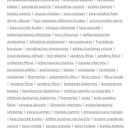
edalas
|
pavadeliai katems
|
pavadeliai sunims
|
prekes katems
|
prekes sunims
|
sausas maistas
|
sunu maistas
|
kaip ismokyti kate
daryti i dezute
|
kuo ypatingas silikoninis kraikas
|
gyvunu prekiu akcija
|
kaip issirinkti kraika
|
geriausi siltnamiai
|
kaip issirinkti
|
polikarbonatiniai šiltnamiai
|
tvirti siltnamiai
|
polikarbonatiniai
atsiliepimai
|
šiltnamiai atsiliepimai
|
seo paslaugos
|
frontaliniai
krautuvai
|
signalizacijos montavimas
|
atliekų išvežimas vilniuje
|
traumatologas vilniuje
|
led reklama
|
vandens filtrai
|
vandens filtrai
|
renkamės filtrus
|
tinkamiausias maistas
|
maistas internetu
|
geriausias ėdalas
|
augintojams
|
blogas
|
straipsniai
|
straipsniai
|
straipsniai
|
fejerverkai
|
ieskantiems filtru
|
filtrai namui
|
filtru nauda
|
vandens filtrai
|
vandens filtrai
|
biologinės bakterijos
|
kanalizacijos
kvapas
|
kanalizacijos bakterijos
|
medinis namelis su ciuozykla
|
efektyvio biologinės bakterijos
|
fejerverkai
|
sodui
|
brita vandens
filtrai
|
privatus darzelis
|
šiltnamiai internetu
|
polikarbonatiniai
siltnamiai
|
gyvunu prekes
|
maistas sunims
|
geriausias sunu maistas
|
kaip issirinkti kraika
|
gelbsti gyvūnus nuo karščio
|
gyvūnų maudynės
vasarą
|
šunų mityba
|
sausas maistas
|
kačių kraikas
|
kraikas katėms