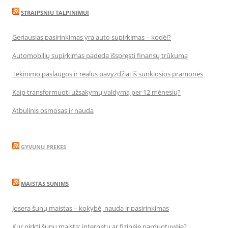
STRAIPSNIU TALPINIMUI
Geriausias pasirinkimas yra auto supirkimas – kodėl?
Automobilių supirkimas padeda išspręsti finansų trūkumą
Tekinimo paslaugos ir realūs pavyzdžiai iš sunkiosios pramonės
Kaip transformuoti užsakymų valdymą per 12 mėnesių?
Atbulinis osmosas ir nauda
GYVUNU PREKES
MAISTAS SUNIMS
Josera šunų maistas – kokybė, nauda ir pasirinkimas
Kur pirkti šunų maistą: internetu ar fizinėje parduotuvėje?