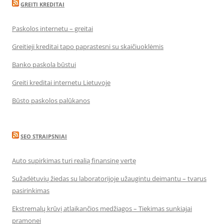
GREITI KREDITAI
Paskolos internetu – greitai
Greitieji kreditai tapo paprastesni su skaičiuoklėmis
Banko paskola būstui
Greiti kreditai internetu Lietuvoje
Būsto paskolos palūkanos
SEO STRAIPSNIAI
Auto supirkimas turi realią finansinę vertę
Sužadėtuvių žiedas su laboratorijoje užaugintu deimantu – tvarus
pasirinkimas
Ekstremalų krūvį atlaikančios medžiagos – Tiekimas sunkiajai
pramonei