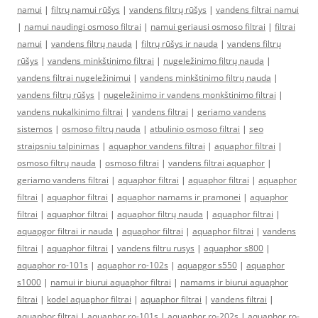
namui
|
filtrų namui rūšys
|
vandens filtrų rūšys
|
vandens filtrai namui
|
namui naudingi osmoso filtrai
|
namui geriausi osmoso filtrai
|
filtrai
namui
|
vandens filtrų nauda
|
filtrų rūšys ir nauda
|
vandens filtrų
rūšys
|
vandens minkštinimo filtrai
|
nugeležinimo filtrų nauda
|
vandens filtrai nugeležinimui
|
vandens minkštinimo filtrų nauda
|
vandens filtrų rūšys
|
nugeležinimo ir vandens monkštinimo filtrai
|
vandens nukalkinimo filtrai
|
vandens filtrai
|
geriamo vandens
sistemos
|
osmoso filtrų nauda
|
atbulinio osmoso filtrai
|
seo
straipsniu talpinimas
|
aquaphor vandens filtrai
|
aquaphor filtrai
|
osmoso filtrų nauda
|
osmoso filtrai
|
vandens filtrai aquaphor
|
geriamo vandens filtrai
|
aquaphor filtrai
|
aquaphor filtrai
|
aquaphor
filtrai
|
aquaphor filtrai
|
aquaphor namams ir pramonei
|
aquaphor
filtrai
|
aquaphor filtrai
|
aquaphor filtrų nauda
|
aquaphor filtrai
|
aquapgor filtrai ir nauda
|
aquaphor filtrai
|
aquaphor filtrai
|
vandens
filtrai
|
aquaphor filtrai
|
vandens filtru rusys
|
aquaphor s800
|
aquaphor ro-101s
|
aquaphor ro-102s
|
aquapgor s550
|
aquaphor
s1000
|
namui ir biurui aquaphor filtrai
|
namams ir biurui aquaphor
filtrai
|
kodel aquaphor filtrai
|
aquaphor filtrai
|
vandens filtrai
|
aquaphor filtrai
|
aquaphor ro-101s
|
aquaphor ro-202s
|
aquaphor ro-