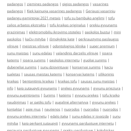
padangos
|
ziemines padangos
|
pigios padangos
|
vasarines
padangos
|
Kiek kainuoja vasarines padangos
|
Geriausi vasariniu
padangu gamintojai 2021 metais
|
tofu su bambuko anglimi
|
tofu
zalios arbatos ekstraktu
|
tofu kraikas originalus
|
prekiu gyvunams
grazinimas
|
elektromobiliu ikrovimo stoteles
|
paskolos bustui
|
mini
paskolos
|
kačių mityba
|
išmokykite katę
|
perkraustymo paslaugos
vilniuje
|
meistras vilniuje
|
odontologijos klinika
|
super premium
|
sunu maistas
|
sunu edalas
|
valandinis darzelis vilniuje
|
josera
katems
|
josera sunims
|
paskolos internetu
|
guoliai sunims
|
dubeneliai sunims
|
sunu dziovintuvai
|
konservai sunims
|
kaciu
tualetas
|
sausas maistas katems
|
konservai katems
|
silikoninis
kraikas
|
bentonitinis kraikas
|
kraikas tofu
|
sausas sunu maistas
|
info
|
kaip sutaupyti gyvunams
|
prekes gyvunams
|
gyvunu prieziura
|
gyvunu augintojams
|
šunims
|
katėms
|
gyvunu prekes
|
tofu kraiko
naudojimas
|
ar patiks tofu
|
augalinė alternatyva
|
gyvunu prekes
|
kontaktai
|
apie mus
|
naujienos
|
nuorodos
|
nuorodos
|
nuorodos
|
gyvunu prekes internetu
|
edalo itaka
|
sunu edalas ir isvaizda
|
sunu
mityba
|
kaip perkant sutaupyti
|
gyvunams parduotuve internetu
|
geriausia parduotuve gyvunams
|
prekiu parduotuve
|
kokybiskas