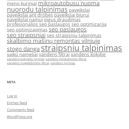
mikroautobusu nuoma
meno kuriniai
nuorodu talpinimas
paveikslai
paveikslai ant drobes
paveikslai biurui
paveikslai namui
pigus draudimas
profesionalios seo paslaugos
seo optimizacija
seo paslaugos
seo optimizavimas
seo straipsniai
seo straipsniu talpinimas
skalbimo mašinų remontas vilniuje
straipsniu talpinimas
stogo danga
vaiku nameliai
vandens filtrai
vandens kokybe
vandens kokybės tyrimai
vandens minkstinimo filtrai
vandens nugeležinimo filtrai
vandens tyrimas
META
Log in
Entries feed
Comments feed
WordPress.org