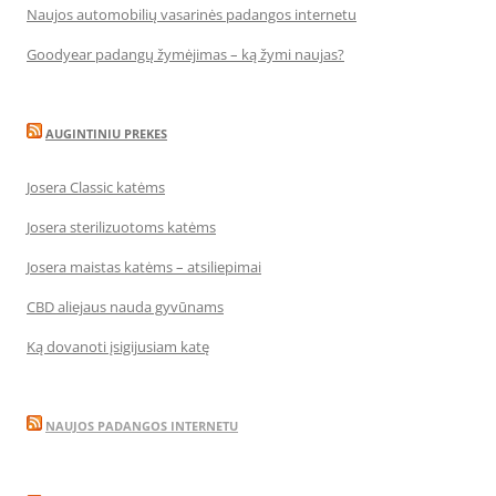
Naujos automobilių vasarinės padangos internetu
Goodyear padangų žymėjimas – ką žymi naujas?
AUGINTINIU PREKES
Josera Classic katėms
Josera sterilizuotoms katėms
Josera maistas katėms – atsiliepimai
CBD aliejaus nauda gyvūnams
Ką dovanoti įsigijusiam katę
NAUJOS PADANGOS INTERNETU