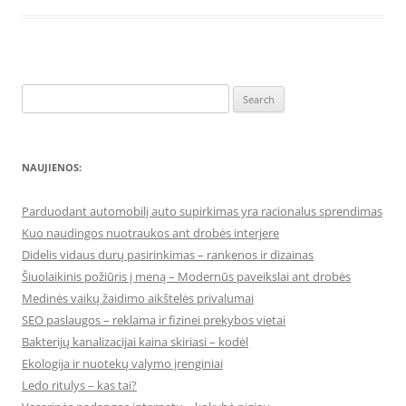
Search
for:
NAUJIENOS:
Parduodant automobilį auto supirkimas yra racionalus sprendimas
Kuo naudingos nuotraukos ant drobės interjere
Didelis vidaus durų pasirinkimas – rankenos ir dizainas
Šiuolaikinis požiūris į meną – Modernūs paveikslai ant drobės
Medinės vaikų žaidimo aikštelės privalumai
SEO paslaugos – reklama ir fizinei prekybos vietai
Bakterijų kanalizacijai kaina skiriasi – kodėl
Ekologija ir nuotekų valymo įrenginiai
Ledo ritulys – kas tai?