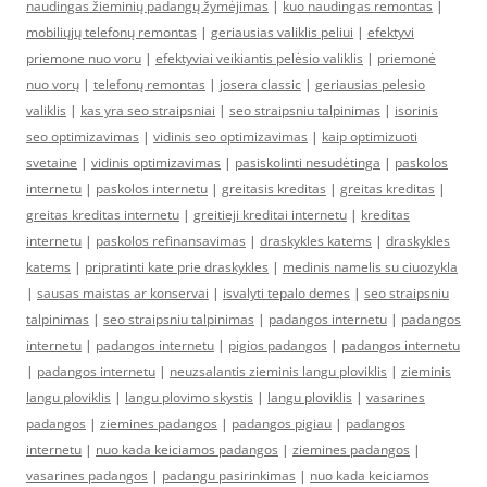
naudingas žieminių padangų žymėjimas
|
kuo naudingas remontas
|
mobiliųjų telefonų remontas
|
geriausias valiklis peliui
|
efektyvi
priemone nuo voru
|
efektyviai veikiantis pelėsio valiklis
|
priemonė
nuo vorų
|
telefonų remontas
|
josera classic
|
geriausias pelesio
valiklis
|
kas yra seo straipsniai
|
seo straipsniu talpinimas
|
isorinis
seo optimizavimas
|
vidinis seo optimizavimas
|
kaip optimizuoti
svetaine
|
vidinis optimizavimas
|
pasiskolinti nesudėtinga
|
paskolos
internetu
|
paskolos internetu
|
greitasis kreditas
|
greitas kreditas
|
greitas kreditas internetu
|
greitieji kreditai internetu
|
kreditas
internetu
|
paskolos refinansavimas
|
draskykles katems
|
draskykles
katems
|
pripratinti kate prie draskykles
|
medinis namelis su ciuozykla
|
sausas maistas ar konservai
|
isvalyti tepalo demes
|
seo straipsniu
talpinimas
|
seo straipsniu talpinimas
|
padangos internetu
|
padangos
internetu
|
padangos internetu
|
pigios padangos
|
padangos internetu
|
padangos internetu
|
neuzsalantis zieminis langu ploviklis
|
zieminis
langu ploviklis
|
langu plovimo skystis
|
langu ploviklis
|
vasarines
padangos
|
ziemines padangos
|
padangos pigiau
|
padangos
internetu
|
nuo kada keiciamos padangos
|
ziemines padangos
|
vasarines padangos
|
padangu pasirinkimas
|
nuo kada keiciamos