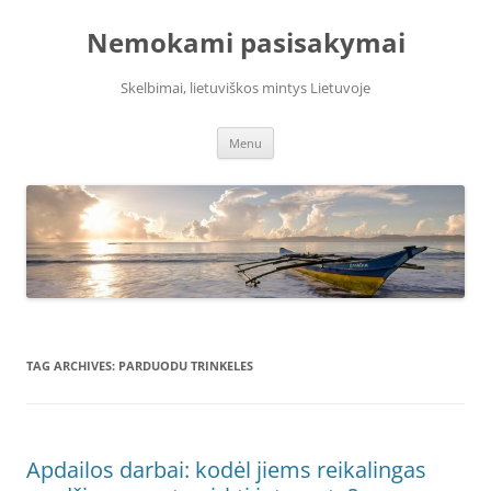
Skip
to
Nemokami pasisakymai
content
Skelbimai, lietuviškos mintys Lietuvoje
Menu
TAG ARCHIVES:
PARDUODU TRINKELES
Apdailos darbai: kodėl jiems reikalingas