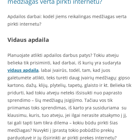
medžiagas verta pirkti internetu?
Apdailos darbai: kodėl jiems reikalingas medžiagas verta
pirkti internetu?
Vidaus apdaila
Planuojate atlikti apdailos darbus patys? Tokiu atveju
belieka tik prisiminti, kad darbai, iš kurių yra sudaryta
vidaus apdaila
, labai įvairūs, todėl, tam, kad juos
galėtumėte atlikti, teks turėti daug įvairių medžiagų: gipso
kartono, dažų, klijų, plytelių, tapetų, glaisto ir kt. Belieka tik
pridurti, kad tokiu atveju neteks išsisukti nuo paprasto
sprendimo – šių medžiagų įsigijimo. Tačiau vos tik
priimamas toks sprendimas, iš karto yra susiduriama su
klausimu, kuris, tuo atveju, jei ilgai nerasite atsakymo į jį,
tai gali tapti tam tikra dilema – kokiu būdu pirkti šias
medžiagas? Nuvykti į įprastą tokio pobūdžio prekių
parduotuvė ir jų išsirinkti ar pirkti prekes internetu?