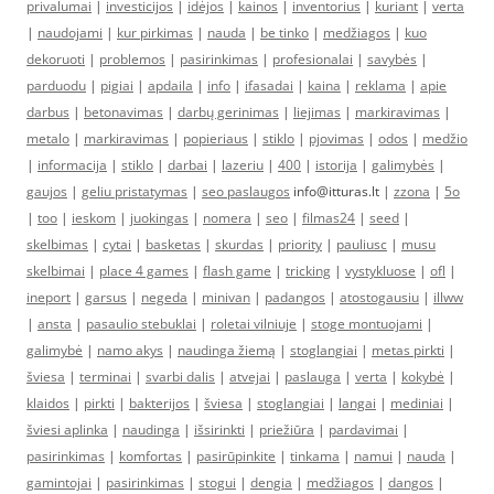
privalumai
|
investicijos
|
idėjos
|
kainos
|
inventorius
|
kuriant
|
verta
|
naudojami
|
kur pirkimas
|
nauda
|
be tinko
|
medžiagos
|
kuo
dekoruoti
|
problemos
|
pasirinkimas
|
profesionalai
|
savybės
|
parduodu
|
pigiai
|
apdaila
|
info
|
ifasadai
|
kaina
|
reklama
|
apie
darbus
|
betonavimas
|
darbų gerinimas
|
liejimas
|
markiravimas
|
metalo
|
markiravimas
|
popieriaus
|
stiklo
|
pjovimas
|
odos
|
medžio
|
informacija
|
stiklo
|
darbai
|
lazeriu
|
400
|
istorija
|
galimybės
|
gaujos
|
geliu pristatymas
|
seo paslaugos
info@itturas.lt |
zzona
|
5o
|
too
|
ieskom
|
juokingas
|
nomera
|
seo
|
filmas24
|
seed
|
skelbimas
|
cytai
|
basketas
|
skurdas
|
priority
|
pauliusc
|
musu
skelbimai
|
place 4 games
|
flash game
|
tricking
|
vystykluose
|
ofl
|
ineport
|
garsus
|
negeda
|
minivan
|
padangos
|
atostogausiu
|
illww
|
ansta
|
pasaulio stebuklai
|
roletai vilniuje
|
stoge montuojami
|
galimybė
|
namo akys
|
naudinga žiemą
|
stoglangiai
|
metas pirkti
|
šviesa
|
terminai
|
svarbi dalis
|
atvejai
|
paslauga
|
verta
|
kokybė
|
klaidos
|
pirkti
|
bakterijos
|
šviesa
|
stoglangiai
|
langai
|
mediniai
|
šviesi aplinka
|
naudinga
|
išsirinkti
|
priežiūra
|
pardavimai
|
pasirinkimas
|
komfortas
|
pasirūpinkite
|
tinkama
|
namui
|
nauda
|
gamintojai
|
pasirinkimas
|
stogui
|
dengia
|
medžiagos
|
dangos
|