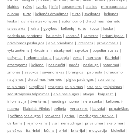
klaidos
|
ryšys
|
svarbu
|
info
|
atostogoms
|
akcijos
|
mikroautobusu
nuoma
|
turto
|
kelionės draudimas
|
turto
|
sveikatos
|
kelionės
|
kasko
|
civilinės atsakomybės
|
automobilio
|
draudimas internetu
|
teisės aktai
|
kaina
|
gyvybės
|
kelionių
|
turto
|
tpvca
|
kasko
|
padeda taupantiems
|
bausmės
|
kontrolė
|
kameros
|
tiriami įvykiai
|
privalomos paslaugos
|
apie privalomą
|
internetu
|
privalomasis
|
vykstantiems
|
klausimai ir atsakymai
|
sąvokos
|
populiariausias
|
požymiai
|
rekomendacija
|
saugoja
|
verta
|
internetu
|
išsirinkti
|
atostogoms
|
kelionei
|
pasiruošti
|
padės
|
paslauga
|
patarimai
|
žmonės
|
sąvokos
|
savanoriškas
|
brangios
|
paprasta
|
draudimo
naujienos
|
draudimas internetu
|
pigios padangos
|
straipsnių
talpinimas
|
skrydžiai
|
straipsnių talpinimas
|
straipsnių talpinimas
|
seo straipsniu talpinimas
|
apie paslaugas
|
atvejai
|
kaip rasti
|
informacija
|
šventėms
|
naudinga nuoma
|
nėra sunku
|
kelionės ir
nuoma
|
Klaipėda-Vilnius
|
gelbėja
|
verta rinkti
|
barzdai
|
pc paieškos
|
vežimo paslaugos
|
renkantis
|
geriau
|
medžiagos ir įrankiai
|
darbams
|
liejimo kaina
|
visi
|
nenaudinga
|
privalumai
|
skelbimai
|
paieškos
|
išsirinkti
|
būtina
|
pirkti
|
kriterijai
|
motyvacija
|
blokeliai
|