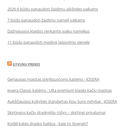
2026 6 būdų panaudoti žaidimų aikšteles vaikams
7 būdų panaudoti žaidimų namelį vaikams
Dažniausios klaidos renkantis vaikų namelius
11 būdų panaudoti medinę laipiojimo sienelę
GYVUNU PREKES
Geriausias maistas sterilizuotoms katėms - JOSERA
Josera Classic katėms - Ulta premium klasės kačių maistas
Aukščiausios kokybės standartas Jūsų šuns mitybai - JOSERA
Skirtingos kačių draskyklių rūšys – skirtingi privalumai
Kodėl katės drasko baldus - kaip to išvengti?