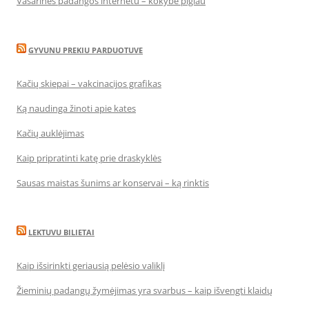
Vasarinės padangos internetu – kokybė pigiau
GYVUNU PREKIU PARDUOTUVE
Kačių skiepai – vakcinacijos grafikas
Ką naudinga žinoti apie kates
Kačių auklėjimas
Kaip pripratinti katę prie draskyklės
Sausas maistas šunims ar konservai – ką rinktis
LEKTUVU BILIETAI
Kaip išsirinkti geriausią pelėsio valiklį
Žieminių padangų žymėjimas yra svarbus – kaip išvengti klaidų