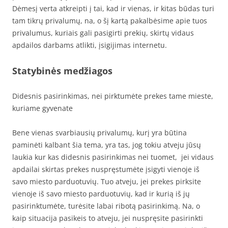
Dėmesį verta atkreipti į tai, kad ir vienas, ir kitas būdas turi
tam tikrų privalumų, na, o šį kartą pakalbėsime apie tuos
privalumus, kuriais gali pasigirti prekių, skirtų vidaus
apdailos darbams atlikti, įsigijimas internetu.
Statybinės medžiagos
Didesnis pasirinkimas, nei pirktumėte prekes tame mieste,
kuriame gyvenate
Bene vienas svarbiausių privalumų, kurį yra būtina
paminėti kalbant šia tema, yra tas, jog tokiu atveju jūsų
laukia kur kas didesnis pasirinkimas nei tuomet, jei vidaus
apdailai skirtas prekes nuspręstumėte įsigyti vienoje iš
savo miesto parduotuvių. Tuo atveju, jei prekes pirksite
vienoje iš savo miesto parduotuvių, kad ir kurią iš jų
pasirinktumėte, turėsite labai ribotą pasirinkimą. Na, o
kaip situacija pasikeis to atveju, jei nuspręsite pasirinkti