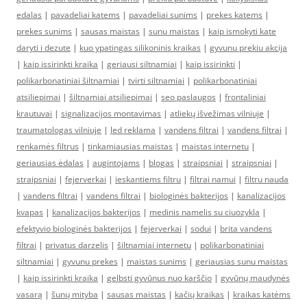
edalas
|
pavadeliai katems
|
pavadeliai sunims
|
prekes katems
|
prekes sunims
|
sausas maistas
|
sunu maistas
|
kaip ismokyti kate
daryti i dezute
|
kuo ypatingas silikoninis kraikas
|
gyvunu prekiu akcija
|
kaip issirinkti kraika
|
geriausi siltnamiai
|
kaip issirinkti
|
polikarbonatiniai šiltnamiai
|
tvirti siltnamiai
|
polikarbonatiniai
atsiliepimai
|
šiltnamiai atsiliepimai
|
seo paslaugos
|
frontaliniai
krautuvai
|
signalizacijos montavimas
|
atliekų išvežimas vilniuje
|
traumatologas vilniuje
|
led reklama
|
vandens filtrai
|
vandens filtrai
|
renkamės filtrus
|
tinkamiausias maistas
|
maistas internetu
|
geriausias ėdalas
|
augintojams
|
blogas
|
straipsniai
|
straipsniai
|
straipsniai
|
fejerverkai
|
ieskantiems filtru
|
filtrai namui
|
filtru nauda
|
vandens filtrai
|
vandens filtrai
|
biologinės bakterijos
|
kanalizacijos
kvapas
|
kanalizacijos bakterijos
|
medinis namelis su ciuozykla
|
efektyvio biologinės bakterijos
|
fejerverkai
|
sodui
|
brita vandens
filtrai
|
privatus darzelis
|
šiltnamiai internetu
|
polikarbonatiniai
siltnamiai
|
gyvunu prekes
|
maistas sunims
|
geriausias sunu maistas
|
kaip issirinkti kraika
|
gelbsti gyvūnus nuo karščio
|
gyvūnų maudynės
vasarą
|
šunų mityba
|
sausas maistas
|
kačių kraikas
|
kraikas katėms