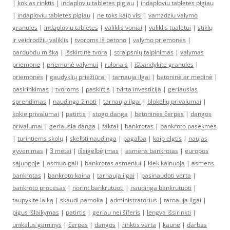
|
kokias rinktis
|
indaploviu tabletes pigiau
|
indaploviu tabletes pigiau
|
indaploviu tabletes pigiau
|
ne toks kaip visi
|
vamzdziu valymo
granules
|
indaploviu tabletes
|
valiklis voniai
|
valiklis tualetui
|
stiklų
ir veidrodžių valiklis
|
tvoroms iš betono
|
valymo priemonės
|
parduodu mišką
|
išskirtinė tvora
|
straipsnių talpinimas
|
valymas
priemone
|
priemonė valymui
|
rulonais
|
išbandykite granules
|
priemonės
|
gaudyklių priežiūrai
|
tarnauja ilgai
|
betoninė ar medinė
|
pasirinkimas
|
tvoroms
|
paskirtis
|
tvirta investicija
|
geriausias
sprendimas
|
naudinga žinoti
|
tarnauja ilgai
|
blokelių privalumai
|
kokie privalumai
|
patirtis
|
stogo danga
|
betoninės čerpės
|
dangos
privalumai
|
geriausia danga
|
faktai
|
bankrotas
|
bankroto pasekmės
|
turintiems skolų
|
skelbti naudinga
|
pagalba
|
kaip elgtis
|
naujas
gyvenimas
|
3 metai
|
išsigelbėjimas
|
asmens bankrotas
|
europos
sąjungoje
|
asmuo gali
|
bankrotas asmeniui
|
kiek kainuoja
|
asmens
bankrotas
|
bankroto kaina
|
tarnauja ilgai
|
pasinaudoti verta
|
bankroto procesas
|
norint bankrutuoti
|
naudinga bankrutuoti
|
taupykite laiką
|
skaudi pamoka
|
administratorius
|
tarnauja ilgai
|
pigus išlaikymas
|
patirtis
|
geriau nei šiferis
|
lengva išsirinkti
|
unikalus gaminys
|
čerpės
|
dangos
|
rinktis verta
|
kaune
|
darbas