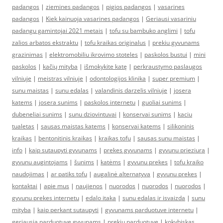
padangos
|
ziemines padangos
|
pigios padangos
|
vasarines
padangos
|
Kiek kainuoja vasarines padangos
|
Geriausi vasariniu
padangu gamintojai 2021 metais
|
tofu su bambuko anglimi
|
tofu
zalios arbatos ekstraktu
|
tofu kraikas originalus
|
prekiu gyvunams
grazinimas
|
elektromobiliu ikrovimo stoteles
|
paskolos bustui
|
mini
paskolos
|
kačių mityba
|
išmokykite katę
|
perkraustymo paslaugos
vilniuje
|
meistras vilniuje
|
odontologijos klinika
|
super premium
|
sunu maistas
|
sunu edalas
|
valandinis darzelis vilniuje
|
josera
katems
|
josera sunims
|
paskolos internetu
|
guoliai sunims
|
dubeneliai sunims
|
sunu dziovintuvai
|
konservai sunims
|
kaciu
tualetas
|
sausas maistas katems
|
konservai katems
|
silikoninis
kraikas
|
bentonitinis kraikas
|
kraikas tofu
|
sausas sunu maistas
|
info
|
kaip sutaupyti gyvunams
|
prekes gyvunams
|
gyvunu prieziura
|
gyvunu augintojams
|
šunims
|
katėms
|
gyvunu prekes
|
tofu kraiko
naudojimas
|
ar patiks tofu
|
augalinė alternatyva
|
gyvunu prekes
|
kontaktai
|
apie mus
|
naujienos
|
nuorodos
|
nuorodos
|
nuorodos
|
gyvunu prekes internetu
|
edalo itaka
|
sunu edalas ir isvaizda
|
sunu
mityba
|
kaip perkant sutaupyti
|
gyvunams parduotuve internetu
|
geriausia parduotuve gyvunams
|
prekiu parduotuve
|
kokybiskas