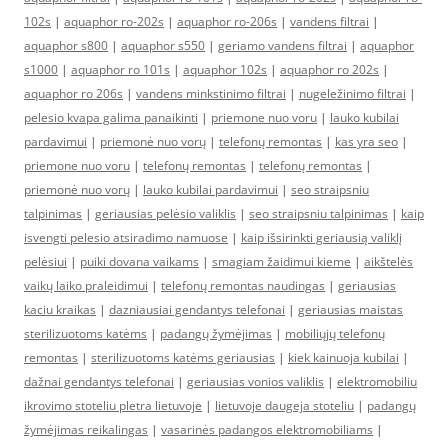
102s
|
aquaphor ro-202s
|
aquaphor ro-206s
|
vandens filtrai
|
aquaphor s800
|
aquaphor s550
|
geriamo vandens filtrai
|
aquaphor
s1000
|
aquaphor ro 101s
|
aquaphor 102s
|
aquaphor ro 202s
|
aquaphor ro 206s
|
vandens minkstinimo filtrai
|
nugeležinimo filtrai
|
pelesio kvapa galima panaikinti
|
priemone nuo voru
|
lauko kubilai
pardavimui
|
priemonė nuo vorų
|
telefonų remontas
|
kas yra seo
|
priemone nuo voru
|
telefonų remontas
|
telefonų remontas
|
priemonė nuo vorų
|
lauko kubilai pardavimui
|
seo straipsniu
talpinimas
|
geriausias pelėsio valiklis
|
seo straipsniu talpinimas
|
kaip
isvengti pelesio atsiradimo namuose
|
kaip išsirinkti geriausią valiklį
pelėsiui
|
puiki dovana vaikams
|
smagiam žaidimui kieme
|
aikštelės
vaikų laiko praleidimui
|
telefonų remontas naudingas
|
geriausias
kaciu kraikas
|
dazniausiai gendantys telefonai
|
geriausias maistas
sterilizuotoms katėms
|
padangų žymėjimas
|
mobiliųjų telefonų
remontas
|
sterilizuotoms katėms geriausias
|
kiek kainuoja kubilai
|
dažnai gendantys telefonai
|
geriausias vonios valiklis
|
elektromobiliu
ikrovimo stoteliu pletra lietuvoje
|
lietuvoje daugeja stoteliu
|
padangų
žymėjimas reikalingas
|
vasarinės padangos elektromobiliams
|