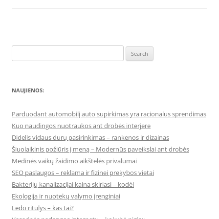
Search
for:
NAUJIENOS:
Parduodant automobilį auto supirkimas yra racionalus sprendimas
Kuo naudingos nuotraukos ant drobės interjere
Didelis vidaus durų pasirinkimas – rankenos ir dizainas
Šiuolaikinis požiūris į meną – Modernūs paveikslai ant drobės
Medinės vaikų žaidimo aikštelės privalumai
SEO paslaugos – reklama ir fizinei prekybos vietai
Bakterijų kanalizacijai kaina skiriasi – kodėl
Ekologija ir nuotekų valymo įrenginiai
Ledo ritulys – kas tai?