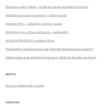
Raudono aukso žiedai – kodėl jie traukia šiuolaikines poras?
Atbulinis osmosas ir paskirtis – Kokia nauda
Osmoso filtrų – atbulinio osmoso nauda
Išskirtinio vyrų stiliaus atributas – kaklaraištis
AQUAPHOR S550 P1 vandens filtrai
Vienkartiniai rankšluosčiai: kaip išsirinkti tinkamiausią variantą?
Geliniai lakai: kaip išsirinkti geriausią ir užtikrinti ilgalaikį rezultatą?
MINTYS:
Jei ne su dešine imk su kaire
ARCHYVAS: