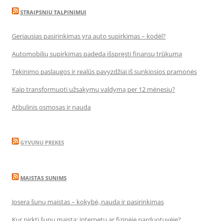
STRAIPSNIU TALPINIMUI
Geriausias pasirinkimas yra auto supirkimas – kodėl?
Automobilių supirkimas padeda išspręsti finansų trūkumą
Tekinimo paslaugos ir realūs pavyzdžiai iš sunkiosios pramonės
Kaip transformuoti užsakymų valdymą per 12 mėnesių?
Atbulinis osmosas ir nauda
GYVUNU PREKES
MAISTAS SUNIMS
Josera šunų maistas – kokybė, nauda ir pasirinkimas
Kur pirkti šunų maistą: internetu ar fizinėje parduotuvėje?