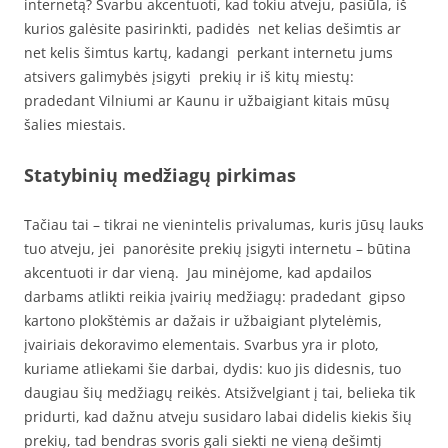
internetą? Svarbu akcentuoti, kad tokiu atveju, pasiūla, iš
kurios galėsite pasirinkti, padidės net kelias dešimtis ar
net kelis šimtus kartų, kadangi perkant internetu jums
atsivers galimybės įsigyti prekių ir iš kitų miestų:
pradedant Vilniumi ar Kaunu ir užbaigiant kitais mūsų
šalies miestais.
Statybinių medžiagų pirkimas
Tačiau tai – tikrai ne vienintelis privalumas, kuris jūsų lauks
tuo atveju, jei panorėsite prekių įsigyti internetu – būtina
akcentuoti ir dar vieną. Jau minėjome, kad apdailos
darbams atlikti reikia įvairių medžiagų: pradedant gipso
kartono plokštėmis ar dažais ir užbaigiant plytelėmis,
įvairiais dekoravimo elementais. Svarbus yra ir ploto,
kuriame atliekami šie darbai, dydis: kuo jis didesnis, tuo
daugiau šių medžiagų reikės. Atsižvelgiant į tai, belieka tik
pridurti, kad dažnu atveju susidaro labai didelis kiekis šių
prekių, tad bendras svoris gali siekti ne vieną dešimtį