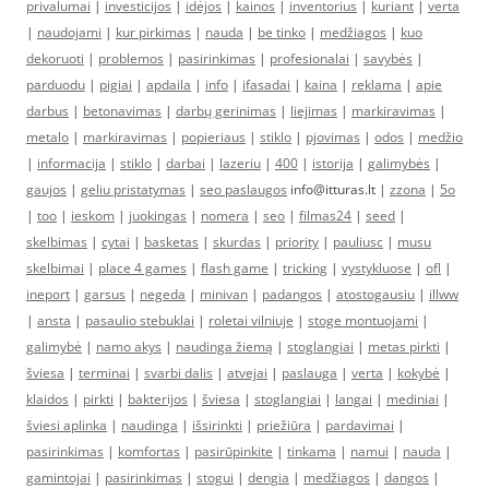
privalumai
|
investicijos
|
idėjos
|
kainos
|
inventorius
|
kuriant
|
verta
|
naudojami
|
kur pirkimas
|
nauda
|
be tinko
|
medžiagos
|
kuo
dekoruoti
|
problemos
|
pasirinkimas
|
profesionalai
|
savybės
|
parduodu
|
pigiai
|
apdaila
|
info
|
ifasadai
|
kaina
|
reklama
|
apie
darbus
|
betonavimas
|
darbų gerinimas
|
liejimas
|
markiravimas
|
metalo
|
markiravimas
|
popieriaus
|
stiklo
|
pjovimas
|
odos
|
medžio
|
informacija
|
stiklo
|
darbai
|
lazeriu
|
400
|
istorija
|
galimybės
|
gaujos
|
geliu pristatymas
|
seo paslaugos
info@itturas.lt |
zzona
|
5o
|
too
|
ieskom
|
juokingas
|
nomera
|
seo
|
filmas24
|
seed
|
skelbimas
|
cytai
|
basketas
|
skurdas
|
priority
|
pauliusc
|
musu
skelbimai
|
place 4 games
|
flash game
|
tricking
|
vystykluose
|
ofl
|
ineport
|
garsus
|
negeda
|
minivan
|
padangos
|
atostogausiu
|
illww
|
ansta
|
pasaulio stebuklai
|
roletai vilniuje
|
stoge montuojami
|
galimybė
|
namo akys
|
naudinga žiemą
|
stoglangiai
|
metas pirkti
|
šviesa
|
terminai
|
svarbi dalis
|
atvejai
|
paslauga
|
verta
|
kokybė
|
klaidos
|
pirkti
|
bakterijos
|
šviesa
|
stoglangiai
|
langai
|
mediniai
|
šviesi aplinka
|
naudinga
|
išsirinkti
|
priežiūra
|
pardavimai
|
pasirinkimas
|
komfortas
|
pasirūpinkite
|
tinkama
|
namui
|
nauda
|
gamintojai
|
pasirinkimas
|
stogui
|
dengia
|
medžiagos
|
dangos
|