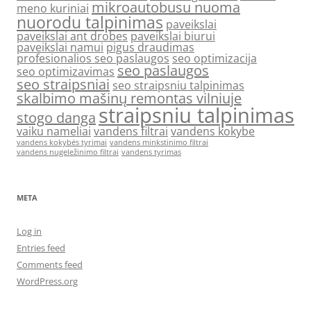
mikroautobusu nuoma
meno kuriniai
nuorodu talpinimas
paveikslai
paveikslai ant drobes
paveikslai biurui
paveikslai namui
pigus draudimas
profesionalios seo paslaugos
seo optimizacija
seo paslaugos
seo optimizavimas
seo straipsniai
seo straipsniu talpinimas
skalbimo mašinų remontas vilniuje
straipsniu talpinimas
stogo danga
vaiku nameliai
vandens filtrai
vandens kokybe
vandens kokybės tyrimai
vandens minkstinimo filtrai
vandens nugeležinimo filtrai
vandens tyrimas
META
Log in
Entries feed
Comments feed
WordPress.org