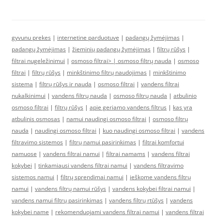
gyvunu prekes
|
internetine parduotuve
|
padangų žymėjimas
|
padangų žymėjimas
|
žieminių padangų žymėjimas
|
filtrų rūšys
|
filtrai nugeležinimui
|
osmoso filtrai> |
osmoso filtrų nauda
|
osmoso
filtrai
|
filtrų rūšys
|
minkštinimo filtrų naudojimas
|
minkštinimo
sistema
|
filtrų rūšys ir nauda
|
osmoso filtrai
|
vandens filtrai
nukalkinimui
|
vandens filtrų nauda
|
osmoso filtrų nauda
|
atbulinio
osmoso filtrai
|
filtrų rūšys
|
apie geriamo vandens filtrus
|
kas yra
atbulinis osmosas
|
namui naudingi osmoso filtrai
|
osmoso filtrų
nauda
|
naudingi osmoso filtrai
|
kuo naudingi osmoso filtrai
|
vandens
filtravimo sistemos
|
filtrų namui pasirinkimas
|
filtrai komfortui
namuose
|
vandens filtrai namui
|
filtrai namams
|
vandens filtrai
kokybei
|
tinkamiausi vandens filtrai namui
|
vandens filtravimo
sistemos namui
|
filtrų sprendimai namui
|
ieškome vandens filtrų
namui
|
vandens filtrų namui rūšys
|
vandens kokybei filtrai namui
|
vandens namui filtrų pasirinkimas
|
vandens filtrų rtūšys
|
vandens
kokybei name
|
rekomenduojami vandens filtrai namui
|
vandens filtrai