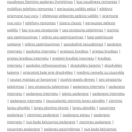
naudingas žieminių padangų žymėjimas
|
kuo naudingas remontas
|
mobiliųjų telefonų remontas
|
geriausias valiklis peliui
|
efektyvi
priemone nuo voru
|
efektyviai veikiantis pelėsio valiklis
|
priemonė
nuo vorų
|
telefonų remontas
|
josera classic
|
geriausias pelesio
valiklis
|
kas yra seo straipsniai
|
seo straipsniu talpinimas
|
isorinis
seo optimizavimas
|
vidinis seo optimizavimas
|
kaip optimizuoti
svetaine
|
vidinis optimizavimas
|
pasiskolinti nesudėtinga
|
paskolos
internetu
|
paskolos internetu
|
greitasis kreditas
|
greitas kreditas
|
greitas kreditas internetu
|
greitieji kreditai internetu
|
kreditas
internetu
|
paskolos refinansavimas
|
draskykles katems
|
draskykles
katems
|
pripratinti kate prie draskykles
|
medinis namelis su ciuozykla
|
sausas maistas ar konservai
|
isvalyti tepalo demes
|
seo straipsniu
talpinimas
|
seo straipsniu talpinimas
|
padangos internetu
|
padangos
internetu
|
padangos internetu
|
pigios padangos
|
padangos internetu
|
padangos internetu
|
neuzsalantis zieminis langu ploviklis
|
zieminis
langu ploviklis
|
langu plovimo skystis
|
langu ploviklis
|
vasarines
padangos
|
ziemines padangos
|
padangos pigiau
|
padangos
internetu
|
nuo kada keiciamos padangos
|
ziemines padangos
|
vasarines padangos
|
padangu pasirinkimas
|
nuo kada keiciamos