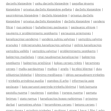
darzelis klaipedoje
|
vaiku darzelis klaipedoje
|
pagalba tėvams
klaipėdoje
|
privatus darželis klaipėdoje gelbėja
|
darželis klaipėdoje
|
pasirinkimas klaipėdoje
|
darželis klaipėdoje
|
privatus darželis
klaipėdoje
|
privatus darželis klaipėdoje
|
darželis klaipėdoje
|
vandens
filtrai
|
nuo pelesio
|
buhalterines paslaugos
|
paslaugos vilniuje
|
naujiems ir probleminiams septikams
|
geriausios priemones
|
kanalizaciniai vandenys
|
vandens suliniu valymas
|
vamzdziu valymo
granules
|
mikrogranules kanalizacijos valymui
|
gelinis kanalizacijos
vamzdziu valiklis
|
vamzdziu valymui
|
probleminiams septikams
|
bakterijos maišeliais
|
retai naudojamai kanalizacijai
|
bakterijos
septikams
|
bakterijos priežiūrai
|
kokias cerpes rinktis
|
keramines
cerpes
|
malkų pardavimas
|
malkos
|
anglis
|
ko tikisi klientai
|
dujų
silikatiniai blokeliai
|
šiltinimo medžiagos
|
idėjos panaudojant trinkeles
|
trinkelės grindiniui puošia
|
statybos iš arko
|
informacija apie
paslaugą
|
kaip paruosti pagrinda trinkeliu klojimui
|
kiek kainuoja
pastoliu nuoma
|
naujienos
|
statybos
|
įrangos nuoma
|
pamatu
liejimas
|
stato namus
|
kanalizacijos kvapo naikinimas
|
griovimo
darbai
|
samotines plytos
|
keramikines cerpes
|
betono cerpes
|
stogo danga
|
grindinio trinkeles
|
multipor
|
ytong
|
haus
|
fibo
|
arko