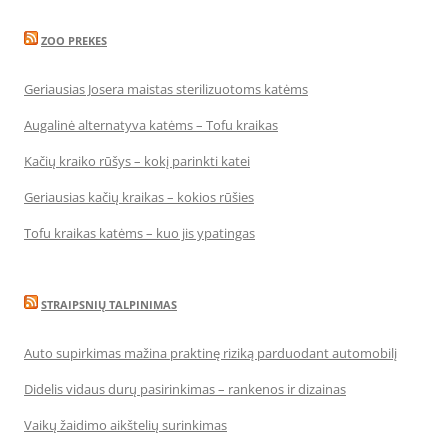
ZOO PREKES
Geriausias Josera maistas sterilizuotoms katėms
Augalinė alternatyva katėms – Tofu kraikas
Kačių kraiko rūšys – kokį parinkti katei
Geriausias kačių kraikas – kokios rūšies
Tofu kraikas katėms – kuo jis ypatingas
STRAIPSNIŲ TALPINIMAS
Auto supirkimas mažina praktinę riziką parduodant automobilį
Didelis vidaus durų pasirinkimas – rankenos ir dizainas
Vaikų žaidimo aikštelių surinkimas