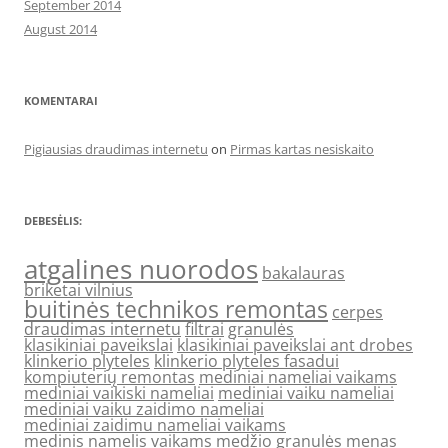
September 2014
August 2014
KOMENTARAI
Pigiausias draudimas internetu
on
Pirmas kartas nesiskaito
DEBESĖLIS:
atgalines nuorodos
bakalauras
briketai vilnius
buitinės technikos remontas
cerpes
draudimas internetu
filtrai
granulės
klasikiniai paveikslai
klasikiniai paveikslai ant drobes
klinkerio plyteles
klinkerio plyteles fasadui
kompiuterių remontas
mediniai nameliai vaikams
mediniai vaikiski nameliai
mediniai vaiku nameliai
mediniai vaiku zaidimo nameliai
mediniai zaidimu nameliai vaikams
medinis namelis vaikams
medžio granulės
menas