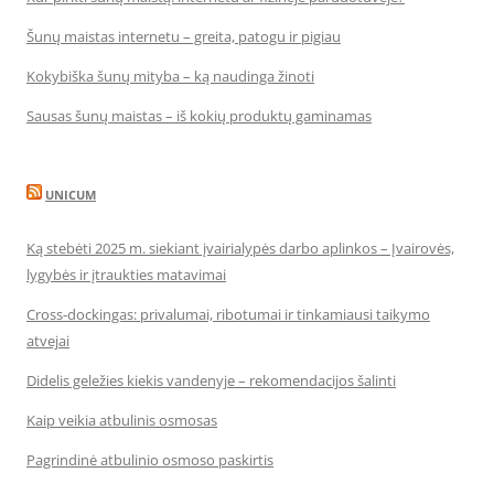
Šunų maistas internetu – greita, patogu ir pigiau
Kokybiška šunų mityba – ką naudinga žinoti
Sausas šunų maistas – iš kokių produktų gaminamas
UNICUM
Ką stebėti 2025 m. siekiant įvairialypės darbo aplinkos – Įvairovės,
lygybės ir įtraukties matavimai
Cross-dockingas: privalumai, ribotumai ir tinkamiausi taikymo
atvejai
Didelis geležies kiekis vandenyje – rekomendacijos šalinti
Kaip veikia atbulinis osmosas
Pagrindinė atbulinio osmoso paskirtis