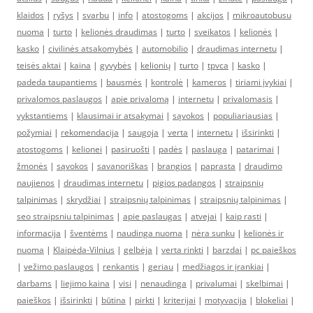
klaidos
|
ryšys
|
svarbu
|
info
|
atostogoms
|
akcijos
|
mikroautobusu
nuoma
|
turto
|
kelionės draudimas
|
turto
|
sveikatos
|
kelionės
|
kasko
|
civilinės atsakomybės
|
automobilio
|
draudimas internetu
|
teisės aktai
|
kaina
|
gyvybės
|
kelionių
|
turto
|
tpvca
|
kasko
|
padeda taupantiems
|
bausmės
|
kontrolė
|
kameros
|
tiriami įvykiai
|
privalomos paslaugos
|
apie privalomą
|
internetu
|
privalomasis
|
vykstantiems
|
klausimai ir atsakymai
|
sąvokos
|
populiariausias
|
požymiai
|
rekomendacija
|
saugoja
|
verta
|
internetu
|
išsirinkti
|
atostogoms
|
kelionei
|
pasiruošti
|
padės
|
paslauga
|
patarimai
|
žmonės
|
sąvokos
|
savanoriškas
|
brangios
|
paprasta
|
draudimo
naujienos
|
draudimas internetu
|
pigios padangos
|
straipsnių
talpinimas
|
skrydžiai
|
straipsnių talpinimas
|
straipsnių talpinimas
|
seo straipsniu talpinimas
|
apie paslaugas
|
atvejai
|
kaip rasti
|
informacija
|
šventėms
|
naudinga nuoma
|
nėra sunku
|
kelionės ir
nuoma
|
Klaipėda-Vilnius
|
gelbėja
|
verta rinkti
|
barzdai
|
pc paieškos
|
vežimo paslaugos
|
renkantis
|
geriau
|
medžiagos ir įrankiai
|
darbams
|
liejimo kaina
|
visi
|
nenaudinga
|
privalumai
|
skelbimai
|
paieškos
|
išsirinkti
|
būtina
|
pirkti
|
kriterijai
|
motyvacija
|
blokeliai
|