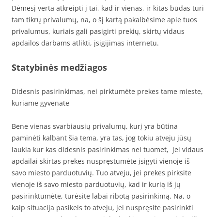
Dėmesį verta atkreipti į tai, kad ir vienas, ir kitas būdas turi
tam tikrų privalumų, na, o šį kartą pakalbėsime apie tuos
privalumus, kuriais gali pasigirti prekių, skirtų vidaus
apdailos darbams atlikti, įsigijimas internetu.
Statybinės medžiagos
Didesnis pasirinkimas, nei pirktumėte prekes tame mieste,
kuriame gyvenate
Bene vienas svarbiausių privalumų, kurį yra būtina
paminėti kalbant šia tema, yra tas, jog tokiu atveju jūsų
laukia kur kas didesnis pasirinkimas nei tuomet, jei vidaus
apdailai skirtas prekes nuspręstumėte įsigyti vienoje iš
savo miesto parduotuvių. Tuo atveju, jei prekes pirksite
vienoje iš savo miesto parduotuvių, kad ir kurią iš jų
pasirinktumėte, turėsite labai ribotą pasirinkimą. Na, o
kaip situacija pasikeis to atveju, jei nuspręsite pasirinkti