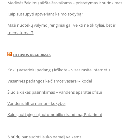
Medinės žaidimų aikštelės vaikams – pristatymas ir surinkimas
Kaip sutaupyti aptveriant kaimo sodybą?
Maži nuotekų valymo įrenginiai gali veikti ne tik tyliai, bet ir
„nematomai‘‘?
LIETUVOS DRAUDIMAS
Kokių vasarinių padangų ieškote – visas rasite internetu
Vasarinės padangos keičiamos vasarai – kodėl
Šiuolaikiškas pasirinkimas – vandens aparatai ofisui
Vandens filtrai namui – kokybei
Kaip gauti pigesnį automobilio draudimą. Patarimai
5 būdų panaudoti lauko namelį vaikams