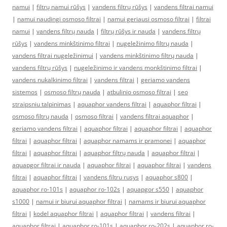
namui
|
filtrų namui rūšys
|
vandens filtrų rūšys
|
vandens filtrai namui
|
namui naudingi osmoso filtrai
|
namui geriausi osmoso filtrai
|
filtrai
namui
|
vandens filtrų nauda
|
filtrų rūšys ir nauda
|
vandens filtrų
rūšys
|
vandens minkštinimo filtrai
|
nugeležinimo filtrų nauda
|
vandens filtrai nugeležinimui
|
vandens minkštinimo filtrų nauda
|
vandens filtrų rūšys
|
nugeležinimo ir vandens monkštinimo filtrai
|
vandens nukalkinimo filtrai
|
vandens filtrai
|
geriamo vandens
sistemos
|
osmoso filtrų nauda
|
atbulinio osmoso filtrai
|
seo
straipsniu talpinimas
|
aquaphor vandens filtrai
|
aquaphor filtrai
|
osmoso filtrų nauda
|
osmoso filtrai
|
vandens filtrai aquaphor
|
geriamo vandens filtrai
|
aquaphor filtrai
|
aquaphor filtrai
|
aquaphor
filtrai
|
aquaphor filtrai
|
aquaphor namams ir pramonei
|
aquaphor
filtrai
|
aquaphor filtrai
|
aquaphor filtrų nauda
|
aquaphor filtrai
|
aquapgor filtrai ir nauda
|
aquaphor filtrai
|
aquaphor filtrai
|
vandens
filtrai
|
aquaphor filtrai
|
vandens filtru rusys
|
aquaphor s800
|
aquaphor ro-101s
|
aquaphor ro-102s
|
aquapgor s550
|
aquaphor
s1000
|
namui ir biurui aquaphor filtrai
|
namams ir biurui aquaphor
filtrai
|
kodel aquaphor filtrai
|
aquaphor filtrai
|
vandens filtrai
|
aquaphor filtrai
|
aquaphor ro-101s
|
aquaphor ro-202s
|
aquaphor ro-