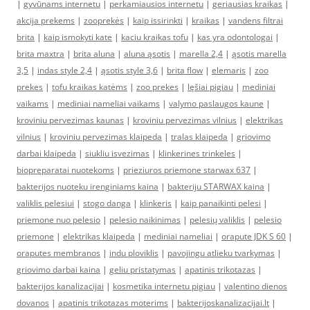
|
gyvūnams internetu
|
perkamiausios internetu
|
geriausias kraikas
|
akcija prekems
|
zooprekės
|
kaip issirinkti
|
kraikas
|
vandens filtrai
brita
|
kaip ismokyti kate
|
kaciu kraikas tofu
|
kas yra odontologai
|
brita maxtra
|
brita aluna
|
aluna ąsotis
|
marella 2,4
|
ąsotis marella
3,5
|
indas style 2,4
|
ąsotis style 3,6
|
brita flow
|
elemaris
|
zoo
prekes
|
tofu kraikas katėms
|
zoo prekes
|
lęšiai pigiau
|
mediniai
vaikams
|
mediniai nameliai vaikams
|
valymo paslaugos kaune
|
kroviniu pervezimas kaunas
|
kroviniu pervezimas vilnius
|
elektrikas
vilnius
|
kroviniu pervezimas klaipeda
|
tralas klaipeda
|
griovimo
darbai klaipeda
|
siukliu isvezimas
|
klinkerines trinkeles
|
biopreparatai nuotekoms
|
prieziuros priemone starwax 637
|
bakterijos nuoteku irenginiams kaina
|
bakteriju STARWAX kaina
|
valiklis pelesiui
|
stogo danga
|
klinkeris
|
kaip panaikinti pelesi
|
priemone nuo pelesio
|
pelesio naikinimas
|
pelesių valiklis
|
pelesio
priemone
|
elektrikas klaipeda
|
mediniai nameliai
|
orapute JDK S 60
|
oraputes membranos
|
indu ploviklis
|
pavojingu atlieku tvarkymas
|
griovimo darbai kaina
|
geliu pristatymas
|
apatinis trikotazas
|
bakterijos kanalizacijai
|
kosmetika internetu pigiau
|
valentino dienos
dovanos
|
apatinis trikotazas moterims
|
bakterijoskanalizacijai.lt
|