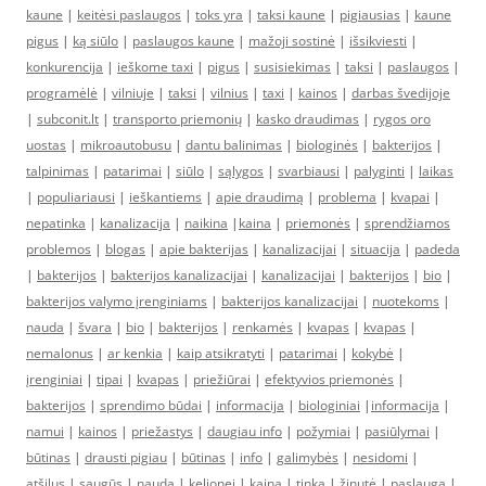
kaune
|
keitėsi paslaugos
|
toks yra
|
taksi kaune
|
pigiausias
|
kaune
pigus
|
ką siūlo
|
paslaugos kaune
|
mažoji sostinė
|
išsikviesti
|
konkurencija
|
ieškome taxi
|
pigus
|
susisiekimas
|
taksi
|
paslaugos
|
programėlė
|
vilniuje
|
taksi
|
vilnius
|
taxi
|
kainos
|
darbas švedijoje
|
subconit.lt
|
transporto priemonių
|
kasko draudimas
|
rygos oro
uostas
|
mikroautobusu
|
dantu balinimas
|
biologinės
|
bakterijos
|
talpinimas
|
patarimai
|
siūlo
|
sąlygos
|
svarbiausi
|
palyginti
|
laikas
|
populiariausi
|
ieškantiems
|
apie draudimą
|
problema
|
kvapai
|
nepatinka
|
kanalizacija
|
naikina
|
kaina
|
priemonės
|
sprendžiamos
problemos
|
blogas
|
apie bakterijas
|
kanalizacijai
|
situacija
|
padeda
|
bakterijos
|
bakterijos kanalizacijai
|
kanalizacijai
|
bakterijos
|
bio
|
bakterijos valymo įrenginiams
|
bakterijos kanalizacijai
|
nuotekoms
|
nauda
|
švara
|
bio
|
bakterijos
|
renkamės
|
kvapas
|
kvapas
|
nemalonus
|
ar kenkia
|
kaip atsikratyti
|
patarimai
|
kokybė
|
įrenginiai
|
tipai
|
kvapas
|
priežiūrai
|
efektyvios priemonės
|
bakterijos
|
sprendimo būdai
|
informacija
|
biologiniai
|
informacija
|
namui
|
kainos
|
priežastys
|
daugiau info
|
požymiai
|
pasiūlymai
|
būtinas
|
drausti pigiau
|
būtinas
|
info
|
galimybės
|
nesidomi
|
atšilus
|
saugūs
|
nauda
|
kelionei
|
kaina
|
tinka
|
žinutė
|
paslauga
|