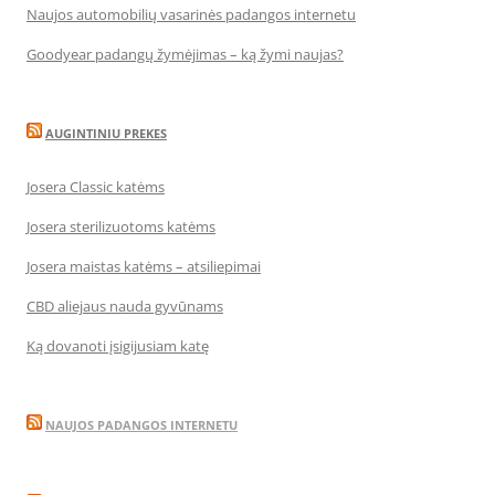
Naujos automobilių vasarinės padangos internetu
Goodyear padangų žymėjimas – ką žymi naujas?
AUGINTINIU PREKES
Josera Classic katėms
Josera sterilizuotoms katėms
Josera maistas katėms – atsiliepimai
CBD aliejaus nauda gyvūnams
Ką dovanoti įsigijusiam katę
NAUJOS PADANGOS INTERNETU