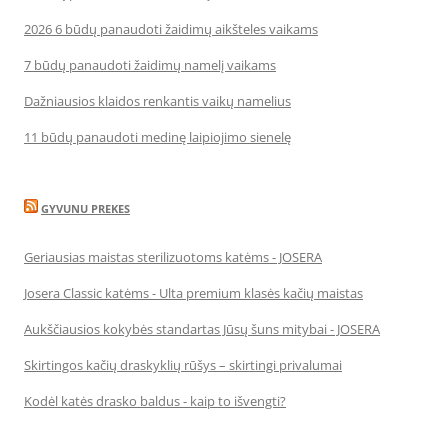
2026 6 būdų panaudoti žaidimų aikšteles vaikams
7 būdų panaudoti žaidimų namelį vaikams
Dažniausios klaidos renkantis vaikų namelius
11 būdų panaudoti medinę laipiojimo sienelę
GYVUNU PREKES
Geriausias maistas sterilizuotoms katėms - JOSERA
Josera Classic katėms - Ulta premium klasės kačių maistas
Aukščiausios kokybės standartas Jūsų šuns mitybai - JOSERA
Skirtingos kačių draskyklių rūšys – skirtingi privalumai
Kodėl katės drasko baldus - kaip to išvengti?