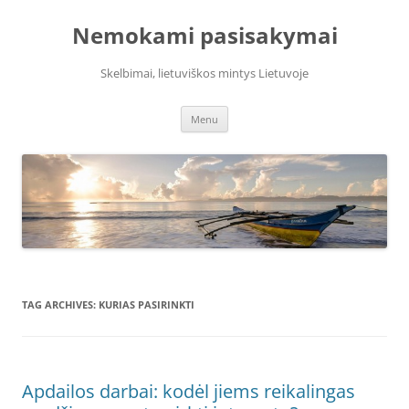
Skip
to
Nemokami pasisakymai
content
Skelbimai, lietuviškos mintys Lietuvoje
Menu
TAG ARCHIVES:
KURIAS PASIRINKTI
Apdailos darbai: kodėl jiems reikalingas