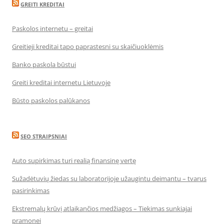
GREITI KREDITAI
Paskolos internetu – greitai
Greitieji kreditai tapo paprastesni su skaičiuoklėmis
Banko paskola būstui
Greiti kreditai internetu Lietuvoje
Būsto paskolos palūkanos
SEO STRAIPSNIAI
Auto supirkimas turi realią finansinę vertę
Sužadėtuvių žiedas su laboratorijoje užaugintu deimantu – tvarus
pasirinkimas
Ekstremalų krūvį atlaikančios medžiagos – Tiekimas sunkiajai
pramonei