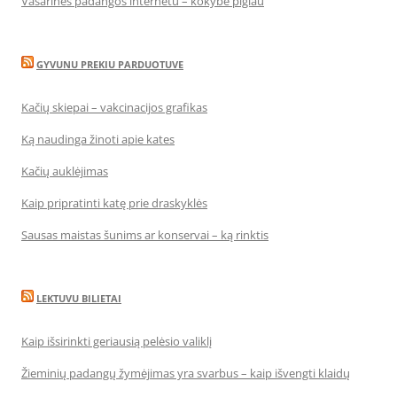
Vasarinės padangos internetu – kokybė pigiau
GYVUNU PREKIU PARDUOTUVE
Kačių skiepai – vakcinacijos grafikas
Ką naudinga žinoti apie kates
Kačių auklėjimas
Kaip pripratinti katę prie draskyklės
Sausas maistas šunims ar konservai – ką rinktis
LEKTUVU BILIETAI
Kaip išsirinkti geriausią pelėsio valiklį
Žieminių padangų žymėjimas yra svarbus – kaip išvengti klaidų