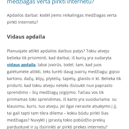
medžiagas verta pirkti internetu?
Apdailos darbai: kodėl jiems reikalingas medžiagas verta
pirkti internetu?
Vidaus apdaila
Planuojate atlikti apdailos darbus patys? Tokiu atveju
belieka tik prisiminti, kad darbai, iš kurių yra sudaryta
vidaus apdaila
, labai įvairūs, todėl, tam, kad juos
galėtumėte atlikti, teks turėti daug įvairių medžiagų: gipso
kartono, dažų, klijų, plytelių, tapetų, glaisto ir kt. Belieka tik
pridurti, kad tokiu atveju neteks išsisukti nuo paprasto
sprendimo – šių medžiagų įsigijimo. Tačiau vos tik
priimamas toks sprendimas, iš karto yra susiduriama su
klausimu, kuris, tuo atveju, jei ilgai nerasite atsakymo į jį,
tai gali tapti tam tikra dilema – kokiu būdu pirkti šias
medžiagas? Nuvykti į įprastą tokio pobūdžio prekių
parduotuvė ir jų išsirinkti ar pirkti prekes internetu?