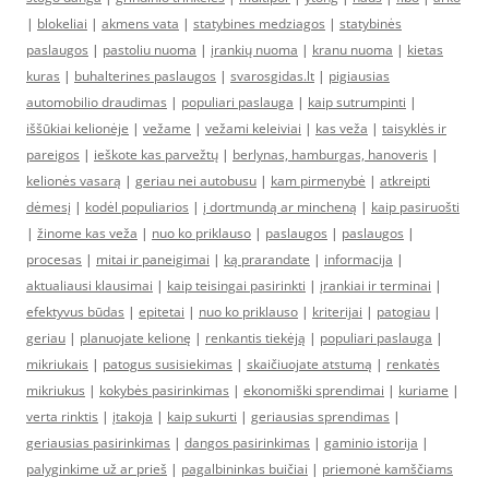
|
blokeliai
|
akmens vata
|
statybines medziagos
|
statybinės
paslaugos
|
pastoliu nuoma
|
įrankių nuoma
|
kranu nuoma
|
kietas
kuras
|
buhalterines paslaugos
|
svarosgidas.lt
|
pigiausias
automobilio draudimas
|
populiari paslauga
|
kaip sutrumpinti
|
iššūkiai kelionėje
|
vežame
|
vežami keleiviai
|
kas veža
|
taisyklės ir
pareigos
|
ieškote kas parvežtų
|
berlynas, hamburgas, hanoveris
|
kelionės vasarą
|
geriau nei autobusu
|
kam pirmenybė
|
atkreipti
dėmesį
|
kodėl populiarios
|
į dortmundą ar mincheną
|
kaip pasiruošti
|
žinome kas veža
|
nuo ko priklauso
|
paslaugos
|
paslaugos
|
procesas
|
mitai ir paneigimai
|
ką prarandate
|
informacija
|
aktualiausi klausimai
|
kaip teisingai pasirinkti
|
įrankiai ir terminai
|
efektyvus būdas
|
epitetai
|
nuo ko priklauso
|
kriterijai
|
patogiau
|
geriau
|
planuojate kelionę
|
renkantis tiekėją
|
populiari paslauga
|
mikriukais
|
patogus susisiekimas
|
skaičiuojate atstumą
|
renkatės
mikriukus
|
kokybės pasirinkimas
|
ekonomiški sprendimai
|
kuriame
|
verta rinktis
|
įtakoja
|
kaip sukurti
|
geriausias sprendimas
|
geriausias pasirinkimas
|
dangos pasirinkimas
|
gaminio istorija
|
palyginkime už ar prieš
|
pagalbininkas buičiai
|
priemonė kamščiams