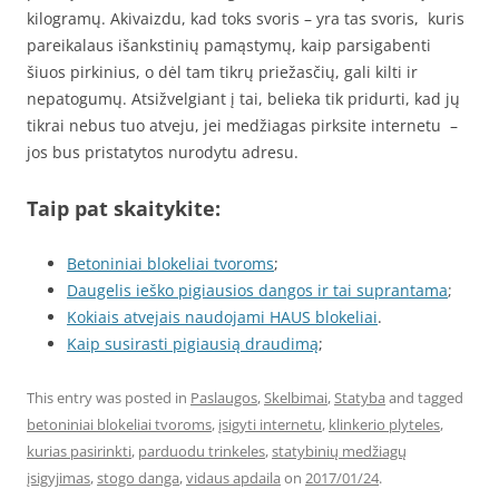
kilogramų. Akivaizdu, kad toks svoris – yra tas svoris, kuris
pareikalaus išankstinių pamąstymų, kaip parsigabenti
šiuos pirkinius, o dėl tam tikrų priežasčių, gali kilti ir
nepatogumų. Atsižvelgiant į tai, belieka tik pridurti, kad jų
tikrai nebus tuo atveju, jei medžiagas pirksite internetu –
jos bus pristatytos nurodytu adresu.
Taip pat skaitykite:
Betoniniai blokeliai tvoroms
;
Daugelis ieško pigiausios dangos ir tai suprantama
;
Kokiais atvejais naudojami HAUS blokeliai
.
Kaip susirasti pigiausią draudimą
;
This entry was posted in
Paslaugos
,
Skelbimai
,
Statyba
and tagged
betoniniai blokeliai tvoroms
,
įsigyti internetu
,
klinkerio plyteles
,
kurias pasirinkti
,
parduodu trinkeles
,
statybinių medžiagų
įsigyjimas
,
stogo danga
,
vidaus apdaila
on
2017/01/24
.