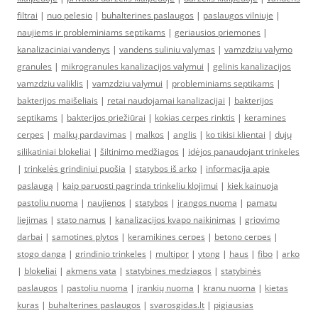
filtrai
|
nuo pelesio
|
buhalterines paslaugos
|
paslaugos vilniuje
|
naujiems ir probleminiams septikams
|
geriausios priemones
|
kanalizaciniai vandenys
|
vandens suliniu valymas
|
vamzdziu valymo
granules
|
mikrogranules kanalizacijos valymui
|
gelinis kanalizacijos
vamzdziu valiklis
|
vamzdziu valymui
|
probleminiams septikams
|
bakterijos maišeliais
|
retai naudojamai kanalizacijai
|
bakterijos
septikams
|
bakterijos priežiūrai
|
kokias cerpes rinktis
|
keramines
cerpes
|
malkų pardavimas
|
malkos
|
anglis
|
ko tikisi klientai
|
dujų
silikatiniai blokeliai
|
šiltinimo medžiagos
|
idėjos panaudojant trinkeles
|
trinkelės grindiniui puošia
|
statybos iš arko
|
informacija apie
paslaugą
|
kaip paruosti pagrinda trinkeliu klojimui
|
kiek kainuoja
pastoliu nuoma
|
naujienos
|
statybos
|
įrangos nuoma
|
pamatu
liejimas
|
stato namus
|
kanalizacijos kvapo naikinimas
|
griovimo
darbai
|
samotines plytos
|
keramikines cerpes
|
betono cerpes
|
stogo danga
|
grindinio trinkeles
|
multipor
|
ytong
|
haus
|
fibo
|
arko
|
blokeliai
|
akmens vata
|
statybines medziagos
|
statybinės
paslaugos
|
pastoliu nuoma
|
įrankių nuoma
|
kranu nuoma
|
kietas
kuras
|
buhalterines paslaugos
|
svarosgidas.lt
|
pigiausias