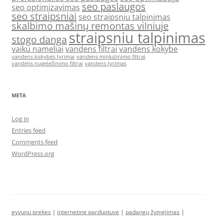
seo paslaugos
seo optimizavimas
seo straipsniai
seo straipsniu talpinimas
skalbimo mašinų remontas vilniuje
straipsniu talpinimas
stogo danga
vaiku nameliai
vandens filtrai
vandens kokybe
vandens kokybės tyrimai
vandens minkstinimo filtrai
vandens nugeležinimo filtrai
vandens tyrimas
META
Log in
Entries feed
Comments feed
WordPress.org
gyvunu prekes
|
internetine parduotuve
|
padangų žymėjimas
|