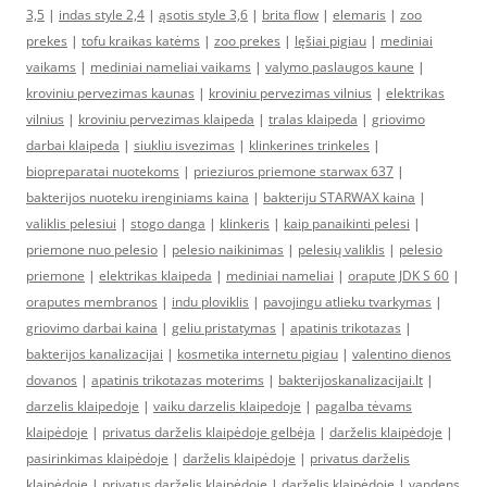
3,5
|
indas style 2,4
|
ąsotis style 3,6
|
brita flow
|
elemaris
|
zoo
prekes
|
tofu kraikas katėms
|
zoo prekes
|
lęšiai pigiau
|
mediniai
vaikams
|
mediniai nameliai vaikams
|
valymo paslaugos kaune
|
kroviniu pervezimas kaunas
|
kroviniu pervezimas vilnius
|
elektrikas
vilnius
|
kroviniu pervezimas klaipeda
|
tralas klaipeda
|
griovimo
darbai klaipeda
|
siukliu isvezimas
|
klinkerines trinkeles
|
biopreparatai nuotekoms
|
prieziuros priemone starwax 637
|
bakterijos nuoteku irenginiams kaina
|
bakteriju STARWAX kaina
|
valiklis pelesiui
|
stogo danga
|
klinkeris
|
kaip panaikinti pelesi
|
priemone nuo pelesio
|
pelesio naikinimas
|
pelesių valiklis
|
pelesio
priemone
|
elektrikas klaipeda
|
mediniai nameliai
|
orapute JDK S 60
|
oraputes membranos
|
indu ploviklis
|
pavojingu atlieku tvarkymas
|
griovimo darbai kaina
|
geliu pristatymas
|
apatinis trikotazas
|
bakterijos kanalizacijai
|
kosmetika internetu pigiau
|
valentino dienos
dovanos
|
apatinis trikotazas moterims
|
bakterijoskanalizacijai.lt
|
darzelis klaipedoje
|
vaiku darzelis klaipedoje
|
pagalba tėvams
klaipėdoje
|
privatus darželis klaipėdoje gelbėja
|
darželis klaipėdoje
|
pasirinkimas klaipėdoje
|
darželis klaipėdoje
|
privatus darželis
klaipėdoje
|
privatus darželis klaipėdoje
|
darželis klaipėdoje
|
vandens