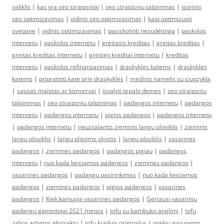
valiklis
|
kas yra seo straipsniai
|
seo straipsniu talpinimas
|
isorinis
seo optimizavimas
|
vidinis seo optimizavimas
|
kaip optimizuoti
svetaine
|
vidinis optimizavimas
|
pasiskolinti nesudėtinga
|
paskolos
internetu
|
paskolos internetu
|
greitasis kreditas
|
greitas kreditas
|
greitas kreditas internetu
|
greitieji kreditai internetu
|
kreditas
internetu
|
paskolos refinansavimas
|
draskykles katems
|
draskykles
katems
|
pripratinti kate prie draskykles
|
medinis namelis su ciuozykla
|
sausas maistas ar konservai
|
isvalyti tepalo demes
|
seo straipsniu
talpinimas
|
seo straipsniu talpinimas
|
padangos internetu
|
padangos
internetu
|
padangos internetu
|
pigios padangos
|
padangos internetu
|
padangos internetu
|
neuzsalantis zieminis langu ploviklis
|
zieminis
langu ploviklis
|
langu plovimo skystis
|
langu ploviklis
|
vasarines
padangos
|
ziemines padangos
|
padangos pigiau
|
padangos
internetu
|
nuo kada keiciamos padangos
|
ziemines padangos
|
vasarines padangos
|
padangu pasirinkimas
|
nuo kada keiciamos
padangos
|
ziemines padangos
|
pigios padangos
|
vasarines
padangos
|
Kiek kainuoja vasarines padangos
|
Geriausi vasariniu
padangu gamintojai 2021 metais
|
tofu su bambuko anglimi
|
tofu
zalios arbatos ekstraktu
|
tofu kraikas originalus
|
prekiu gyvunams