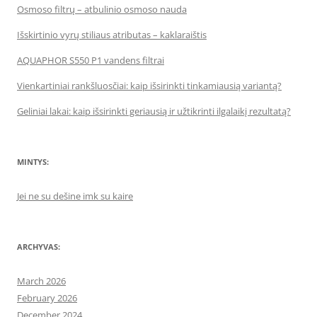
Osmoso filtrų – atbulinio osmoso nauda
Išskirtinio vyrų stiliaus atributas – kaklaraištis
AQUAPHOR S550 P1 vandens filtrai
Vienkartiniai rankšluosčiai: kaip išsirinkti tinkamiausią variantą?
Geliniai lakai: kaip išsirinkti geriausią ir užtikrinti ilgalaikį rezultatą?
MINTYS:
Jei ne su dešine imk su kaire
ARCHYVAS:
March 2026
February 2026
December 2024