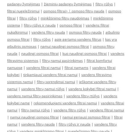
padangų žymėjimas
|
žieminių padangų žymėjimas
|
filtrų rūšys
|
filtrai nugeležinimui
|
osmoso filtrai> |
osmoso filtrų nauda
|
osmoso
filtrai
|
filtrų rūšys
|
minkštinimo filtrų naudojimas
|
minkštinimo
sistema
|
filtrų rūšys ir nauda
|
osmoso filtrai
|
vandens filtrai
nukalkinimui
|
vandens filtrų nauda
|
osmoso filtrų nauda
|
atbulinio
osmoso filtrai
|
filtrų rūšys
|
apie geriamo vandens filtrus
|
kas yra
atbulinis osmosas
|
namui naudingi osmoso filtrai
|
osmoso filtrų
nauda
|
naudingi osmoso filtrai
|
kuo naudingi osmoso filtrai
|
vandens
filtravimo sistemos
|
filtrų namui pasirinkimas
|
filtrai komfortui
namuose
|
vandens filtrai namui
|
filtrai namams
|
vandens filtrai
kokybei
|
tinkamiausi vandens filtrai namui
|
vandens filtravimo
sistemos namui
|
filtrų sprendimai namui
|
ieškome vandens filtrų
namui
|
vandens filtrų namui rūšys
|
vandens kokybei filtrai namui
|
vandens namui filtrų pasirinkimas
|
vandens filtrų rtūšys
|
vandens
kokybei name
|
rekomenduojami vandens filtrai namui
|
vandens filtrai
namui
|
filtrų namui rūšys
|
vandens filtrų rūšys
|
vandens filtrai namui
|
namui naudingi osmoso filtrai
|
namui geriausi osmoso filtrai
|
filtrai
namui
|
vandens filtrų nauda
|
filtrų rūšys ir nauda
|
vandens filtrų
rūšys
|
vandens minkštinimo filtrai
|
nugeležinimo filtrų nauda
|