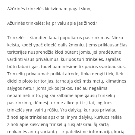
Ažūrinės trinkelės kiekvienam pagal skonį
Ažūrinės trinkelės: ką privalu apie jas žinoti?
Trinkelės – šiandien labai populiarus pasirinkimas. Nieko
keista, kodėl ypač didelė dalis žmonių, jiems priklausančias
teritorijas nusprendžia kloti būtent jomis. Jei pradėtume
vardinti visus privalumus, kuriuos turi trinkelės, sąrašas
būtų labai ilgas, todėl paminėsime tik pačius svarbiausius.
Trinkelių privalumai: puikiai atrodo, tinka dengti tiek, tiek
didelio ploto teritorijas, tarnauja dešimtis metų, klimatinės
sąlygos neturi joms jokios įtakos. Tačiau negalima
nepaminėti ir to, jog kai kalbame apie gausų trinkelių
pasirinkimą, dėmesį turime atkreipti ir į tai, jog tuos
trinkelės yra įvairių rūšių. Yra dalykų, kuriuos privalau
žinoti apie trinkeles apskritai ir yra dalykų, kuriuos reikia
žinoti apie kiekvieną trinkelių rūšį atskirai. Šį kartą
renkamės antrą variantą – ir pateiksime informaciją, kurią