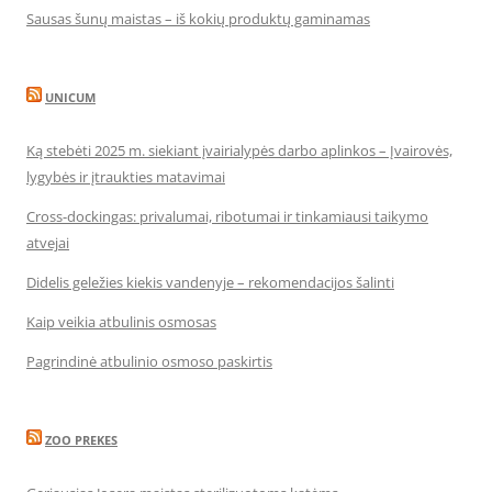
Sausas šunų maistas – iš kokių produktų gaminamas
UNICUM
Ką stebėti 2025 m. siekiant įvairialypės darbo aplinkos – Įvairovės,
lygybės ir įtraukties matavimai
Cross-dockingas: privalumai, ribotumai ir tinkamiausi taikymo
atvejai
Didelis geležies kiekis vandenyje – rekomendacijos šalinti
Kaip veikia atbulinis osmosas
Pagrindinė atbulinio osmoso paskirtis
ZOO PREKES