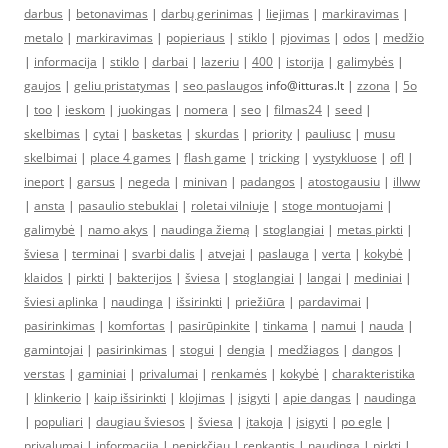
darbus
|
betonavimas
|
darbų gerinimas
|
liejimas
|
markiravimas
|
metalo
|
markiravimas
|
popieriaus
|
stiklo
|
pjovimas
|
odos
|
medžio
|
informacija
|
stiklo
|
darbai
|
lazeriu
|
400
|
istorija
|
galimybės
|
gaujos
|
geliu pristatymas
|
seo paslaugos
info@itturas.lt |
zzona
|
5o
|
too
|
ieskom
|
juokingas
|
nomera
|
seo
|
filmas24
|
seed
|
skelbimas
|
cytai
|
basketas
|
skurdas
|
priority
|
pauliusc
|
musu
skelbimai
|
place 4 games
|
flash game
|
tricking
|
vystykluose
|
ofl
|
ineport
|
garsus
|
negeda
|
minivan
|
padangos
|
atostogausiu
|
illww
|
ansta
|
pasaulio stebuklai
|
roletai vilniuje
|
stoge montuojami
|
galimybė
|
namo akys
|
naudinga žiemą
|
stoglangiai
|
metas pirkti
|
šviesa
|
terminai
|
svarbi dalis
|
atvejai
|
paslauga
|
verta
|
kokybė
|
klaidos
|
pirkti
|
bakterijos
|
šviesa
|
stoglangiai
|
langai
|
mediniai
|
šviesi aplinka
|
naudinga
|
išsirinkti
|
priežiūra
|
pardavimai
|
pasirinkimas
|
komfortas
|
pasirūpinkite
|
tinkama
|
namui
|
nauda
|
gamintojai
|
pasirinkimas
|
stogui
|
dengia
|
medžiagos
|
dangos
|
verstas
|
gaminiai
|
privalumai
|
renkamės
|
kokybė
|
charakteristika
|
klinkerio
|
kaip išsirinkti
|
klojimas
|
įsigyti
|
apie dangas
|
naudinga
|
populiari
|
daugiau šviesos
|
šviesa
|
įtakoja
|
įsigyti
|
po egle
|
privalumai
|
informacija
|
nepirkčiau
|
renkantis
|
naudinga
|
pirkti
|