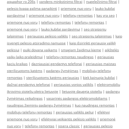
aquaphor ro 206s
|
vandens minkstinimo filtrai
|
nugeležinimo filtrai
|
pelesio kvapa galima panaikinti
|
priemone nuo voru
|
lauko kubilai
pardavimui
|
priemonė nuo vorų
|
telefonų remontas
|
kas yra seo
|
priemone nuo voru
|
telefonų remontas
|
telefonų remontas
|
priemonė nuo vorų
|
lauko kubilai pardavimui
|
seo straipsniu
talpinimas
|
geriausias pelėsio valiklis
|
seo straipsniu talpinimas
|
kaip
isvengti pelesio atsiradimo namuose
|
kaip išsirinkti geriausią valiklį
pelėsiui
|
puiki dovana vaikams
|
smagiam žaidimui kieme
|
aikštelės
vaikų laiko praleidimui
|
telefonų remontas naudingas
|
geriausias
kaciu kraikas
|
dazniausiai gendantys telefonai
|
geriausias maistas
sterilizuotoms katėms
|
padangų žymėjimas
|
mobiliųjų telefonų
remontas
|
sterilizuotoms katėms geriausias
|
kiek kainuoja kubilai
|
dažnai gendantys telefonai
|
geriausias vonios valiklis
|
elektromobiliu
ikrovimo stoteliu pletra lietuvoje
|
lietuvoje daugeja stoteliu
|
padangų
žymėjimas reikalingas
|
vasarinės padangos elektromobiliams
|
naudingas žieminių padangų žymėjimas
|
kuo naudingas remontas
|
mobiliųjų telefonų remontas
|
geriausias valiklis peliui
|
efektyvi
priemone nuo voru
|
efektyviai veikiantis pelėsio valiklis
|
priemonė
nuo vorų
|
telefonų remontas
|
josera classic
|
geriausias pelesio