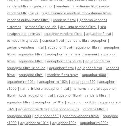
vandens filtrai nugeležinimui
|
vandens minkštinimo filtrų nauda
|
vandens filtrų rūšys
|
nugeležinimo ir vandens monkštinimo filtrai
|
vandens nukalkinimo filtrai
|
vandens filtrai
|
geriamo vandens
sistemos
|
osmoso filtrų nauda
|
atbulinio osmoso filtrai
|
seo
straipsniu talpinimas
|
aquaphor vandens filtrai
|
aquaphor filtrai
|
osmoso filtrų nauda
|
osmoso filtrai
|
vandens filtrai aquaphor
|
geriamo vandens filtrai
|
aquaphor filtrai
|
aquaphor filtrai
|
aquaphor
filtrai
|
aquaphor filtrai
|
aquaphor namams ir pramonei
|
aquaphor
filtrai
|
aquaphor filtrai
|
aquaphor filtrų nauda
|
aquaphor filtrai
|
aquapgor filtrai ir nauda
|
aquaphor filtrai
|
aquaphor filtrai
|
vandens
filtrai
|
aquaphor filtrai
|
vandens filtru rusys
|
aquaphor s800
|
aquaphor ro-101s
|
aquaphor ro-102s
|
aquapgor s550
|
aquaphor
s1000
|
namui ir biurui aquaphor filtrai
|
namams ir biurui aquaphor
filtrai
|
kodel aquaphor filtrai
|
aquaphor filtrai
|
vandens filtrai
|
aquaphor filtrai
|
aquaphor ro-101s
|
aquaphor ro-202s
|
aquaphor ro-
102s
|
aquaphor ro-202s
|
aquaphor ro-206s
|
vandens filtrai
|
aquaphor s800
|
aquaphor s550
|
geriamo vandens filtrai
|
aquaphor
s1000
|
aquaphor ro 101s
|
aquaphor 102s
|
aquaphor ro 202s
|