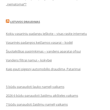
„nematomai‘‘?
LIETUVOS DRAUDIMAS
Kokių vasarinių padangų ieškote – visas rasite internetu
Vasarinės padangos keičiamos vasarai – kodėl
Šiuolaikiškas pasirinkimas – vandens aparatai ofisui
Vandens filtrai namui – kokybei
Kaip gauti pigesnį automobilio draudimą. Patarimai
5 būdų panaudoti lauko namelį vaikams
2026 6 būdų panaudoti žaidimų aikšteles vaikams
7 būdų panaudoti žaidimų namelį vaikams