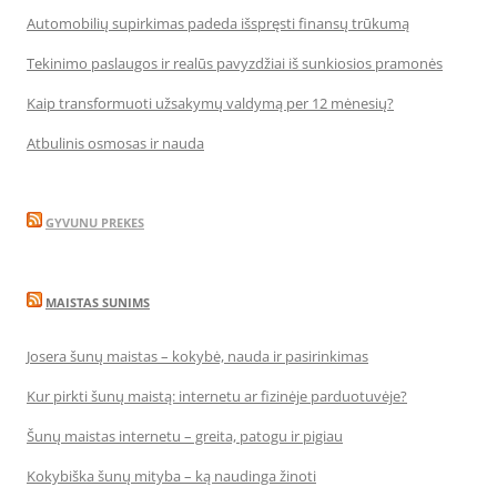
Automobilių supirkimas padeda išspręsti finansų trūkumą
Tekinimo paslaugos ir realūs pavyzdžiai iš sunkiosios pramonės
Kaip transformuoti užsakymų valdymą per 12 mėnesių?
Atbulinis osmosas ir nauda
GYVUNU PREKES
MAISTAS SUNIMS
Josera šunų maistas – kokybė, nauda ir pasirinkimas
Kur pirkti šunų maistą: internetu ar fizinėje parduotuvėje?
Šunų maistas internetu – greita, patogu ir pigiau
Kokybiška šunų mityba – ką naudinga žinoti