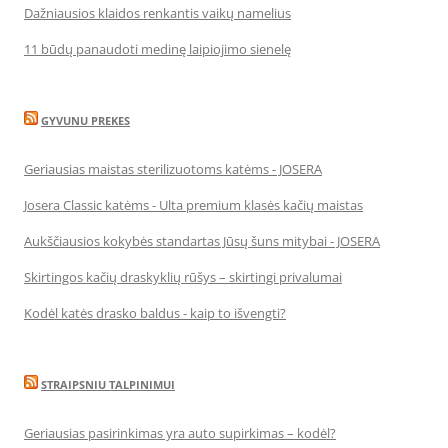
Dažniausios klaidos renkantis vaikų namelius
11 būdų panaudoti medinę laipiojimo sienelę
GYVUNU PREKES
Geriausias maistas sterilizuotoms katėms - JOSERA
Josera Classic katėms - Ulta premium klasės kačių maistas
Aukščiausios kokybės standartas Jūsų šuns mitybai - JOSERA
Skirtingos kačių draskyklių rūšys – skirtingi privalumai
Kodėl katės drasko baldus - kaip to išvengti?
STRAIPSNIU TALPINIMUI
Geriausias pasirinkimas yra auto supirkimas – kodėl?