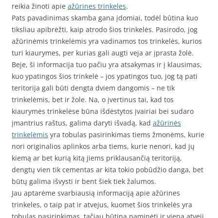
reikia žinoti apie
ažūrines trinkeles
.
Pats pavadinimas skamba gana įdomiai, todėl būtina kuo
tiksliau apibrėžti, kaip atrodo šios trinkelės. Pasirodo, jog
ažūrinėmis trinkelėmis yra vadinamos tos trinkelės, kurios
turi kiaurymes, per kurias gali augti veja ar įprasta žolė.
Beje, ši informacija tuo pačiu yra atsakymas ir į klausimas,
kuo ypatingos šios trinkelė – jos ypatingos tuo, jog tą pati
teritorija gali būti dengta dviem dangomis – ne tik
trinkelėmis, bet ir žole. Na, o įvertinus tai, kad tos
kiaurymės trinkelėse būna išdėstytos įvairiai bei sudaro
įmantrius raštus, galima daryti išvadą, kad
ažūrinės
trinkelėmis
yra tobulas pasirinkimas tiems žmonėms, kurie
nori originalios aplinkos arba tiems, kurie nenori, kad jų
kiemą ar bet kurią kitą jiems priklausančią teritoriją,
dengtų vien tik cementas ar kita tokio pobūdžio danga, bet
būtų galima išvysti ir bent šiek tiek žalumos.
Jau aptarėme svarbiausią informaciją apie ažūrines
trinkeles, o taip pat ir atvejus, kuomet šios trinkelės yra
tobulas pasirinkimas, tačiau būtina paminėti ir vieną atvejį,