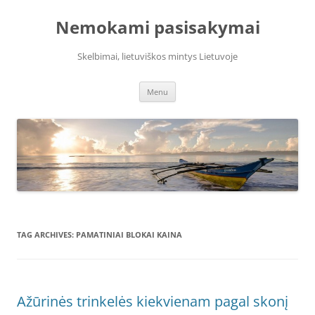
Skip
to
Nemokami pasisakymai
content
Skelbimai, lietuviškos mintys Lietuvoje
Menu
TAG ARCHIVES:
PAMATINIAI BLOKAI KAINA
Ažūrinės trinkelės kiekvienam pagal skonį