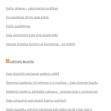
Kačių skiepai – vakcinacijos grafikas
Ką naudinga žinoti apie kates
Kačių auklėjimas
Kaip pripratinti katę prie draskyklės
Sausas maistas šunims ar konservai – ką rinktis
LEKTUVU BILIETAI
Kaip išsirinkti geriausią pelėsio valiklį
Žieminių padangų žymėjimas yra svarbus – kaip išvengti klaidų
Medinės žaidimų aikštelės vaikams – pristatymas ir surinkimas
Kaip sutaupyti aptveriant kaimo sodybą?
Maži nuotekų valymo įrenginiai gali veikti ne tik tyliai, bet ir