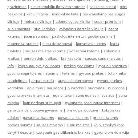
grazinimas
|
elektromobiliu ikrovimo stoteles
|
paskolos bustui
|
mini
paskolos
|
kačių mityba
|
išmokykite katę
|
perkraustymo paslaugos
vilniuje
|
meistras vilniuje
|
odontologijos klinika
|
super premium
|
sunu maistas
|
sunu edalas
|
valandinis darzelis vilniuje
|
josera
katems
|
josera sunims
|
paskolos internetu
|
guoliai sunims
|
dubeneliai sunims
|
sunu dziovintuvai
|
konservai sunims
|
kaciu
tualetas
|
sausas maistas katems
|
konservai katems
|
silikoninis
kraikas
|
bentonitinis kraikas
|
kraikas tofu
|
sausas sunu maistas
|
info
|
kaip sutaupyti gyvunams
|
prekes gyvunams
|
gyvunu prieziura
|
gyvunu augintojams
|
šunims
|
katėms
|
gyvunu prekes
|
tofu kraiko
naudojimas
|
ar patiks tofu
|
augalinė alternatyva
|
gyvunu prekes
|
kontaktai
|
apie mus
|
naujienos
|
nuorodos
|
nuorodos
|
nuorodos
|
gyvunu prekes internetu
|
edalo itaka
|
sunu edalas ir isvaizda
|
sunu
mityba
|
kaip perkant sutaupyti
|
gyvunams parduotuve internetu
|
geriausia parduotuve gyvunams
|
prekiu parduotuve
|
kokybiskas
edalas
|
pavadeliai katems
|
pavadeliai sunims
|
prekes katems
|
prekes sunims
|
sausas maistas
|
sunu maistas
|
kaip ismokyti kate
daryti i dezute
|
kuo ypatingas silikoninis kraikas
|
gyvunu prekiu akcija