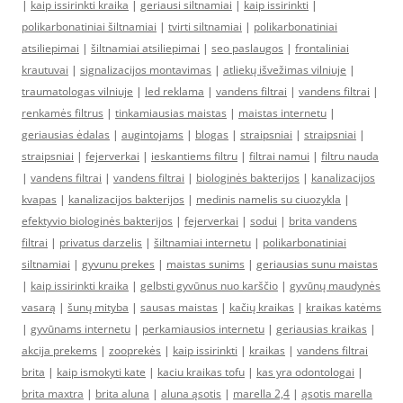
|
kaip issirinkti kraika
|
geriausi siltnamiai
|
kaip issirinkti
|
polikarbonatiniai šiltnamiai
|
tvirti siltnamiai
|
polikarbonatiniai
atsiliepimai
|
šiltnamiai atsiliepimai
|
seo paslaugos
|
frontaliniai
krautuvai
|
signalizacijos montavimas
|
atliekų išvežimas vilniuje
|
traumatologas vilniuje
|
led reklama
|
vandens filtrai
|
vandens filtrai
|
renkamės filtrus
|
tinkamiausias maistas
|
maistas internetu
|
geriausias ėdalas
|
augintojams
|
blogas
|
straipsniai
|
straipsniai
|
straipsniai
|
fejerverkai
|
ieskantiems filtru
|
filtrai namui
|
filtru nauda
|
vandens filtrai
|
vandens filtrai
|
biologinės bakterijos
|
kanalizacijos
kvapas
|
kanalizacijos bakterijos
|
medinis namelis su ciuozykla
|
efektyvio biologinės bakterijos
|
fejerverkai
|
sodui
|
brita vandens
filtrai
|
privatus darzelis
|
šiltnamiai internetu
|
polikarbonatiniai
siltnamiai
|
gyvunu prekes
|
maistas sunims
|
geriausias sunu maistas
|
kaip issirinkti kraika
|
gelbsti gyvūnus nuo karščio
|
gyvūnų maudynės
vasarą
|
šunų mityba
|
sausas maistas
|
kačių kraikas
|
kraikas katėms
|
gyvūnams internetu
|
perkamiausios internetu
|
geriausias kraikas
|
akcija prekems
|
zooprekės
|
kaip issirinkti
|
kraikas
|
vandens filtrai
brita
|
kaip ismokyti kate
|
kaciu kraikas tofu
|
kas yra odontologai
|
brita maxtra
|
brita aluna
|
aluna ąsotis
|
marella 2,4
|
ąsotis marella