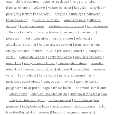
automobilio draudimas
|
populiari paslauga
|
kaip sutrumpinti
|
iššūkiai kelionėje
|
vežame
|
vežami keleiviai
|
kas veža
|
taisyklės ir
pareigos
|
ieškote kas parvežtų
|
berlynas, hamburgas, hanoveris
|
kelionės vasarą
|
geriau nei autobusu
|
kam pirmenybė
|
atkreipti
dėmesį
|
kodėl populiarios
|
į dortmundą ar mincheną
|
kaip pasiruošti
|
žinome kas veža
|
nuo ko priklauso
|
paslaugos
|
paslaugos
|
procesas
|
mitai ir paneigimai
|
ką prarandate
|
informacija
|
aktualiausi klausimai
|
kaip teisingai pasirinkti
|
įrankiai ir terminai
|
efektyvus būdas
|
epitetai
|
nuo ko priklauso
|
kriterijai
|
patogiau
|
geriau
|
planuojate kelionę
|
renkantis tiekėją
|
populiari paslauga
|
mikriukais
|
patogus susisiekimas
|
skaičiuojate atstumą
|
renkatės
mikriukus
|
kokybės pasirinkimas
|
ekonomiški sprendimai
|
kuriame
|
verta rinktis
|
įtakoja
|
kaip sukurti
|
geriausias sprendimas
|
geriausias pasirinkimas
|
dangos pasirinkimas
|
gaminio istorija
|
palyginkime už ar prieš
|
pagalbininkas buičiai
|
priemonė kamščiams
|
kokias rinktis
|
indaploviu tabletes pigiau
|
indaploviu tabletes pigiau
|
indaploviu tabletes pigiau
|
ne toks kaip visi
|
vamzdziu valymo
granules
|
indaploviu tabletes
|
valiklis voniai
|
valiklis tualetui
|
stiklų
ir veidrodžių valiklis
|
tvoroms iš betono
|
valymo priemonės
|