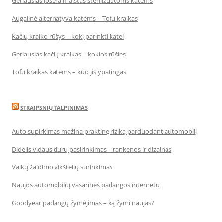
Geriausias Josera maistas sterilizuotoms katėms
Augalinė alternatyva katėms – Tofu kraikas
Kačių kraiko rūšys – kokį parinkti katei
Geriausias kačių kraikas – kokios rūšies
Tofu kraikas katėms – kuo jis ypatingas
STRAIPSNIŲ TALPINIMAS
Auto supirkimas mažina praktinę riziką parduodant automobilį
Didelis vidaus durų pasirinkimas – rankenos ir dizainas
Vaikų žaidimo aikštelių surinkimas
Naujos automobilių vasarinės padangos internetu
Goodyear padangų žymėjimas – ką žymi naujas?