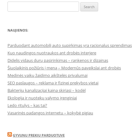
Search
for:
NAUJIENOS:
Parduodant automobilį auto supirkimas yra racionalus sprendimas
Kuo naudingos nuotraukos ant drobės interjere
Didelis vidaus durų pasirinkimas – rankenos ir dizainas
Šiuolaikinis požiūris į meną – Modernūs paveikslai ant drobės
Medinės vaikų žaidimo aikštelės privalumai
SEO paslaugos – reklama ir fizinei prekybos vietai
Bakterijų kanalizacijai kaina skiriasi – kodėl
Ekologija ir nuotekų valymo įrenginiai
Ledo ritulys – kas tai?
Vasarinės padangos internetu – kokybė pigiau
GYVUNU PREKIU PARDUOTUVE