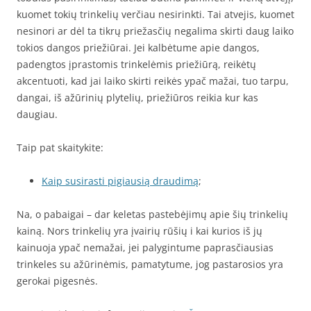
kuomet tokių trinkelių verčiau nesirinkti. Tai atvejis, kuomet
nesinori ar dėl ta tikrų priežasčių negalima skirti daug laiko
tokios dangos priežiūrai. Jei kalbėtume apie dangos,
padengtos įprastomis trinkelėmis priežiūrą, reikėtų
akcentuoti, kad jai laiko skirti reikės ypač mažai, tuo tarpu,
dangai, iš ažūrinių plytelių, priežiūros reikia kur kas
daugiau.
Taip pat skaitykite:
Kaip susirasti pigiausią draudimą
;
Na, o pabaigai – dar keletas pastebėjimų apie šių trinkelių
kainą. Nors trinkelių yra įvairių rūšių i kai kurios iš jų
kainuoja ypač nemažai, jei palygintume paprasčiausias
trinkeles su ažūrinėmis, pamatytume, jog pastarosios yra
gerokai pigesnės.