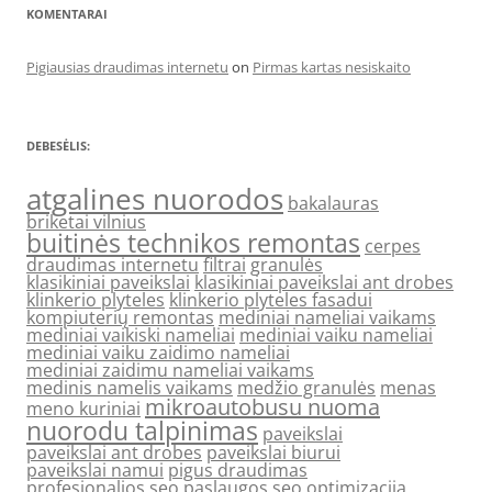
KOMENTARAI
Pigiausias draudimas internetu
on
Pirmas kartas nesiskaito
DEBESĖLIS:
atgalines nuorodos
bakalauras
briketai vilnius
buitinės technikos remontas
cerpes
draudimas internetu
filtrai
granulės
klasikiniai paveikslai
klasikiniai paveikslai ant drobes
klinkerio plyteles
klinkerio plyteles fasadui
kompiuterių remontas
mediniai nameliai vaikams
mediniai vaikiski nameliai
mediniai vaiku nameliai
mediniai vaiku zaidimo nameliai
mediniai zaidimu nameliai vaikams
medinis namelis vaikams
medžio granulės
menas
mikroautobusu nuoma
meno kuriniai
nuorodu talpinimas
paveikslai
paveikslai ant drobes
paveikslai biurui
paveikslai namui
pigus draudimas
profesionalios seo paslaugos
seo optimizacija