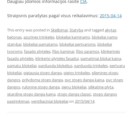
Daugiau įdomios informacijos rasite
ČIA
.
Straipsnis parašytas pagal visus reikalavimus:
2015-04-14
This entry was posted in
Skelbimai
,
Statyba
and tagged
akytas
betonas
,
azurines trinkeles
,
blokeliai kaminams
,
blokeliai namo
statybai
,
blokeliai pamatams
,
blokeliai pertvaroms
,
blokeliai
tvoroms
,
fasado plyteles
,
fibo kaminai
,
fibo saramos
,
klinkerinės
fasado plytelės
,
klinkerio plyteles fasadui
,
pamatiniai blokai kaina
,
pamatu blokeliai
,
parduoda blokelius
,
parduoda trinkeles
,
pertvaru
blokeliai
,
pigiausia stogo danga
,
pigios trinkeles
,
plienines stogu
dangos
,
prilydoma stogo danga
,
pvc stogo danga kaina
,
pvc stogo
dangos
,
rulonine stogo danga
,
sienu blokeliai
,
silikatine plyta
,
skardine stogo danga kaina
,
stogo danga classic
,
stogo dangos
pasirinkimas
,
ventiliaciniai blokeliai
on
2015/04/14
.