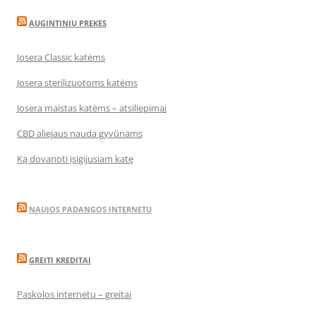
AUGINTINIU PREKES
Josera Classic katėms
Josera sterilizuotoms katėms
Josera maistas katėms – atsiliepimai
CBD aliejaus nauda gyvūnams
Ką dovanoti įsigijusiam katę
NAUJOS PADANGOS INTERNETU
GREITI KREDITAI
Paskolos internetu – greitai