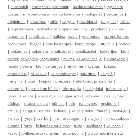
|
subconit.lt
|
transporto priemonių
|
kasko draudimas
|
rygos oro
uostas
|
mikroautobusu
|
dantu balinimas
|
biologinės
|
bakterijos
|
talpinimas
|
patarimai
|
siūlo
|
sąlygos
|
svarbiausi
|
palyginti
|
laikas
|
populiariausi
|
ieškantiems
|
apie draudimą
|
problema
|
kvapai
|
nepatinka
|
kanalizacija
|
naikina
|
kaina
|
priemonės
|
sprendžiamos
problemos
|
blogas
|
apie bakterijas
|
kanalizacijai
|
situacija
|
padeda
|
bakterijos
|
bakterijos kanalizacijai
|
kanalizacijai
|
bakterijos
|
bio
|
bakterijos valymo įrenginiams
|
bakterijos kanalizacijai
|
nuotekoms
|
nauda
|
švara
|
bio
|
bakterijos
|
renkamės
|
kvapas
|
kvapas
|
nemalonus
|
ar kenkia
|
kaip atsikratyti
|
patarimai
|
kokybė
|
įrenginiai
|
tipai
|
kvapas
|
priežiūrai
|
efektyvios priemonės
|
bakterijos
|
sprendimo būdai
|
informacija
|
biologiniai
|
informacija
|
namui
|
kainos
|
priežastys
|
daugiau info
|
požymiai
|
pasiūlymai
|
būtinas
|
drausti pigiau
|
būtinas
|
info
|
galimybės
|
nesidomi
|
atšilus
|
saugūs
|
nauda
|
kelionei
|
kaina
|
tinka
|
žinutė
|
paslauga
|
klaidos
|
ryšys
|
svarbu
|
info
|
atostogoms
|
akcijos
|
mikroautobusu
nuoma
|
turto
|
kelionės draudimas
|
turto
|
sveikatos
|
kelionės
|
kasko
|
civilinės atsakomybės
|
automobilio
|
draudimas internetu
|