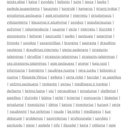
teisės aktai
|
kaina
|
gyvybės
|
kelionių
|
turto
|
tpvca
|
kasko
|
padeda taupantiems
|
bausmės
|
kontrolė
|
kameros
|
tiriami įvykiai
|
privalomos paslaugos
|
apie privalomą
|
internetu
|
privalomasis
|
vykstantiems
|
klausimai ir atsakymai
|
sąvokos
|
populiariausias
|
požymiai
|
rekomendacija
|
saugoja
|
verta
|
internetu
|
išsirinkti
|
atostogoms
|
kelionei
|
pasiruošti
|
padės
|
paslauga
|
patarimai
|
žmonės
|
sąvokos
|
savanoriškas
|
brangios
|
paprasta
|
draudimo
naujienos
|
draudimas internetu
|
pigios padangos
|
straipsnių
talpinimas
|
skrydžiai
|
straipsnių talpinimas
|
straipsnių talpinimas
|
seo straipsniu talpinimas
|
apie paslaugas
|
atvejai
|
kaip rasti
|
informacija
|
šventėms
|
naudinga nuoma
|
nėra sunku
|
kelionės ir
nuoma
|
Klaipėda-Vilnius
|
gelbėja
|
verta rinkti
|
barzdai
|
pc paieškos
|
vežimo paslaugos
|
renkantis
|
geriau
|
medžiagos ir įrankiai
|
darbams
|
liejimo kaina
|
visi
|
nenaudinga
|
privalumai
|
skelbimai
|
paieškos
|
išsirinkti
|
būtina
|
pirkti
|
kriterijai
|
motyvacija
|
blokeliai
|
privalumai
|
investicijos
|
idėjos
|
kainos
|
inventorius
|
kuriant
|
verta
|
naudojami
|
kur pirkimas
|
nauda
|
be tinko
|
medžiagos
|
kuo
dekoruoti
|
problemos
|
pasirinkimas
|
profesionalai
|
savybės
|
parduodu
|
pigiai
|
apdaila
|
info
|
ifasadai
|
kaina
|
reklama
|
apie