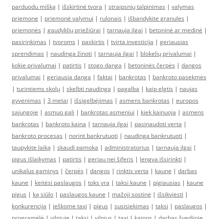
parduodu mišką
|
išskirtinė tvora
|
straipsnių talpinimas
|
valymas
priemone
|
priemonė valymui
|
rulonais
|
išbandykite granules
|
priemonės
|
gaudyklių priežiūrai
|
tarnauja ilgai
|
betoninė ar medinė
|
pasirinkimas
|
tvoroms
|
paskirtis
|
tvirta investicija
|
geriausias
sprendimas
|
naudinga žinoti
|
tarnauja ilgai
|
blokelių privalumai
|
kokie privalumai
|
patirtis
|
stogo danga
|
betoninės čerpės
|
dangos
privalumai
|
geriausia danga
|
faktai
|
bankrotas
|
bankroto pasekmės
|
turintiems skolų
|
skelbti naudinga
|
pagalba
|
kaip elgtis
|
naujas
gyvenimas
|
3 metai
|
išsigelbėjimas
|
asmens bankrotas
|
europos
sąjungoje
|
asmuo gali
|
bankrotas asmeniui
|
kiek kainuoja
|
asmens
bankrotas
|
bankroto kaina
|
tarnauja ilgai
|
pasinaudoti verta
|
bankroto procesas
|
norint bankrutuoti
|
naudinga bankrutuoti
|
taupykite laiką
|
skaudi pamoka
|
administratorius
|
tarnauja ilgai
|
pigus išlaikymas
|
patirtis
|
geriau nei šiferis
|
lengva išsirinkti
|
unikalus gaminys
|
čerpės
|
dangos
|
rinktis verta
|
kaune
|
darbas
kaune
|
keitėsi paslaugos
|
toks yra
|
taksi kaune
|
pigiausias
|
kaune
pigus
|
ką siūlo
|
paslaugos kaune
|
mažoji sostinė
|
išsikviesti
|
konkurencija
|
ieškome taxi
|
pigus
|
susisiekimas
|
taksi
|
paslaugos
|
programėlė
|
vilniuje
|
taksi
|
vilnius
|
taxi
|
kainos
|
darbas švedijoje