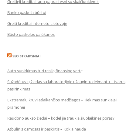
Greitieji kreditai tapo paprastesni su skaičiuoklėmis
Banko paskola būstui
Greiti kreditai internetu Lietuvoje
Būsto paskolos palūkanos
SEO STRAIPSNIAI
Auto supirkimas turi realią finansinę vertę
Sužadėtuvių žiedas su laboratorijoje užaugintu deimantu – tvarus
pasirinkimas
Ekstremalų krūvį atlaikančios medžiagos – Tiekimas sunkiajai
pramonei
Raudono aukso žiedai – kodėl jie traukia šiuolaikines poras?
Atbulinis osmosas ir paskirtis – Kokia nauda