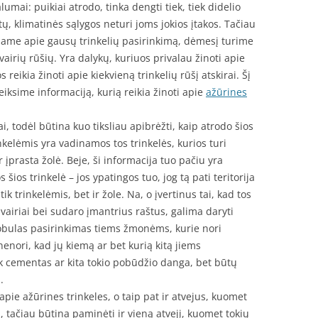
lumai: puikiai atrodo, tinka dengti tiek, tiek didelio
tų, klimatinės sąlygos neturi joms jokios įtakos. Tačiau
lbame apie gausų trinkelių pasirinkimą, dėmesį turime
a įvairių rūšių. Yra dalykų, kuriuos privalau žinoti apie
s reikia žinoti apie kiekvieną trinkelių rūšį atskirai. Šį
eiksime informaciją, kurią reikia žinoti apie
ažūrines
todėl būtina kuo tiksliau apibrėžti, kaip atrodo šios
nkelėmis yra vadinamos tos trinkelės, kurios turi
r įprasta žolė. Beje, ši informacija tuo pačiu yra
šios trinkelė – jos ypatingos tuo, jog tą pati teritorija
k trinkelėmis, bet ir žole. Na, o įvertinus tai, kad tos
vairiai bei sudaro įmantrius raštus, galima daryti
obulas pasirinkimas tiems žmonėms, kurie nori
nenori, kad jų kiemą ar bet kurią kitą jiems
tik cementas ar kita tokio pobūdžio danga, bet būtų
.
pie ažūrines trinkeles, o taip pat ir atvejus, kuomet
, tačiau būtina paminėti ir vieną atvejį, kuomet tokių