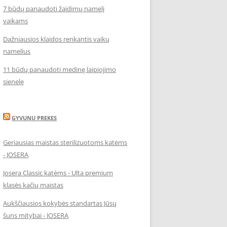
7 būdų panaudoti žaidimų namelį
vaikams
Dažniausios klaidos renkantis vaikų
namelius
11 būdų panaudoti medinę laipiojimo
sienelę
GYVUNU PREKES
Geriausias maistas sterilizuotoms katėms
- JOSERA
Josera Classic katėms - Ulta premium
klasės kačių maistas
Aukščiausios kokybės standartas Jūsų
šuns mitybai - JOSERA