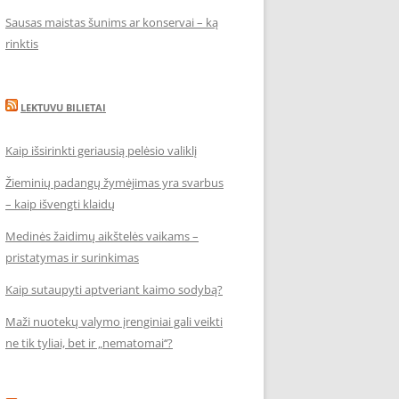
Sausas maistas šunims ar konservai – ką
rinktis
LEKTUVU BILIETAI
Kaip išsirinkti geriausią pelėsio valiklį
Žieminių padangų žymėjimas yra svarbus
– kaip išvengti klaidų
Medinės žaidimų aikštelės vaikams –
pristatymas ir surinkimas
Kaip sutaupyti aptveriant kaimo sodybą?
Maži nuotekų valymo įrenginiai gali veikti
ne tik tyliai, bet ir „nematomai‘‘?