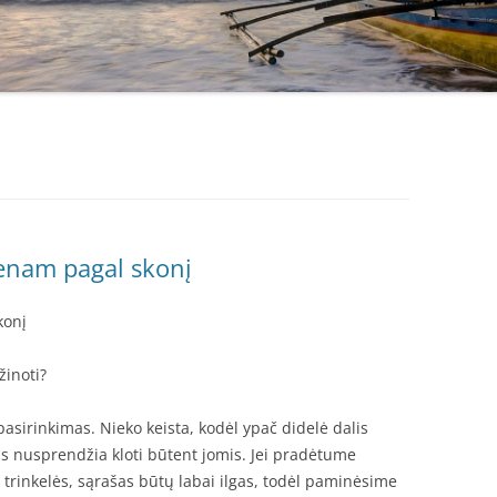
ienam pagal skonį
konį
žinoti?
pasirinkimas. Nieko keista, kodėl ypač didelė dalis
as nusprendžia kloti būtent jomis. Jei pradėtume
i trinkelės, sąrašas būtų labai ilgas, todėl paminėsime