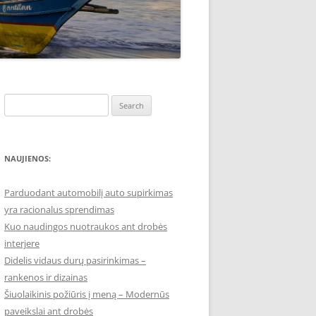
Search
for:
NAUJIENOS:
Parduodant automobilį auto supirkimas
yra racionalus sprendimas
Kuo naudingos nuotraukos ant drobės
interjere
Didelis vidaus durų pasirinkimas –
rankenos ir dizainas
Šiuolaikinis požiūris į meną – Modernūs
paveikslai ant drobės