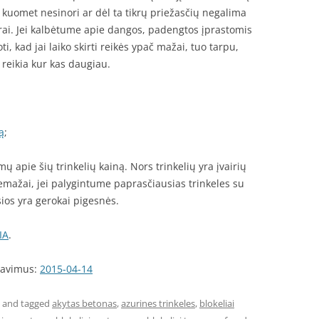
is, kuomet nesinori ar dėl ta tikrų priežasčių negalima
ūrai. Jei kalbėtume apie dangos, padengtos įprastomis
i, kad jai laiko skirti reikės ypač mažai, tuo tarpu,
s reikia kur kas daugiau.
ą
;
ų apie šių trinkelių kainą. Nors trinkelių yra įvairių
 nemažai, jei palygintume paprasčiausias trinkeles su
ios yra gerokai pigesnės.
IA
.
alavimus:
2015-04-14
and tagged
akytas betonas
,
azurines trinkeles
,
blokeliai