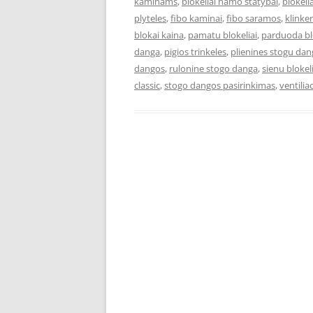
kaminams
,
blokeliai namo statybai
,
blokel
plyteles
,
fibo kaminai
,
fibo saramos
,
klinke
blokai kaina
,
pamatu blokeliai
,
parduoda bl
danga
,
pigios trinkeles
,
plienines stogu da
dangos
,
rulonine stogo danga
,
sienu blokeli
classic
,
stogo dangos pasirinkimas
,
ventiliac