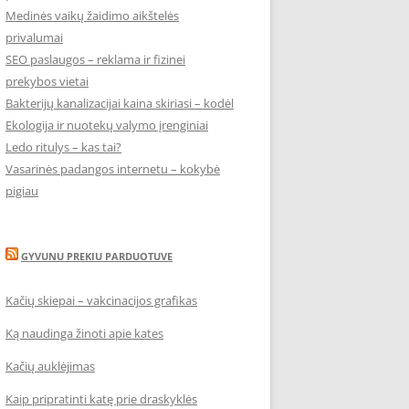
Medinės vaikų žaidimo aikštelės
privalumai
SEO paslaugos – reklama ir fizinei
prekybos vietai
Bakterijų kanalizacijai kaina skiriasi – kodėl
Ekologija ir nuotekų valymo įrenginiai
Ledo ritulys – kas tai?
Vasarinės padangos internetu – kokybė
pigiau
GYVUNU PREKIU PARDUOTUVE
Kačių skiepai – vakcinacijos grafikas
Ką naudinga žinoti apie kates
Kačių auklėjimas
Kaip pripratinti katę prie draskyklės