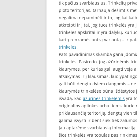
tik pačius svarbiausius. Trinkelių priva
ploto teritorijas, tarnauja dešimtis me
negalima nepaminėti ir to, jog kai ka
atkreipti ir į tai, jog tuos trinkelės yr
trinkeles apskritai ir yra dalykų, kuriuo
kartą renkamės antrą variantą – ir pat
trinkeles
.
Pats pavadinimas skamba gana įdomiai, 
trinkelės. Pasirodo, jog ažūrinėmis tri
kiaurymes, per kurias gali augti veja a
atsakymas ir į klausimas, kuo ypatingos 
gali būti dengta dviem dangomis – ne ti
kiaurymės trinkelėse būna išdėstytos į
išvadą, kad
ažūrinės trinkelėmis
yra t
originalios aplinkos arba tiems, kurie 
priklausančią teritoriją, dengtų vien 
galima išvysti ir bent šiek tiek žalumos
Jau aptarėme svarbiausią informaciją a
šios trinkelės yra tobulas pasirinkimas