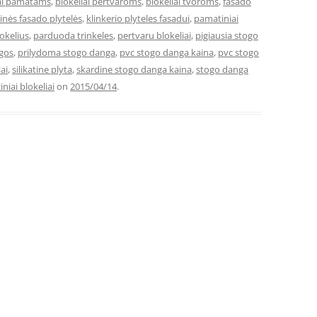
iai pamatams
,
blokeliai pertvaroms
,
blokeliai tvoroms
,
fasado
rinės fasado plytelės
,
klinkerio plyteles fasadui
,
pamatiniai
okelius
,
parduoda trinkeles
,
pertvaru blokeliai
,
pigiausia stogo
ngos
,
prilydoma stogo danga
,
pvc stogo danga kaina
,
pvc stogo
ai
,
silikatine plyta
,
skardine stogo danga kaina
,
stogo danga
iniai blokeliai
on
2015/04/14
.