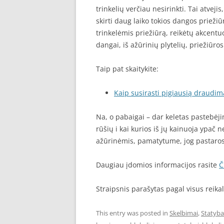
trinkelių verčiau nesirinkti. Tai atvej
skirti daug laiko tokios dangos prieži
trinkelėmis priežiūrą, reikėtų akcentuot
dangai, iš ažūrinių plytelių, priežiūro
Taip pat skaitykite:
Kaip susirasti pigiausią draudim
Na, o pabaigai – dar keletas pastebėjim
rūšių i kai kurios iš jų kainuoja ypač
ažūrinėmis, pamatytume, jog pastaros
Daugiau įdomios informacijos rasite
Č
Straipsnis parašytas pagal visus reik
This entry was posted in
Skelbimai
,
Statyba