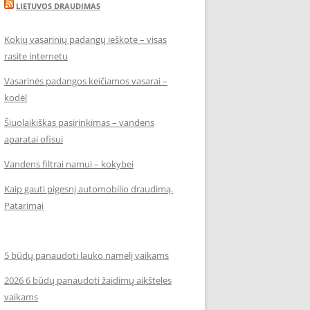
LIETUVOS DRAUDIMAS
Kokių vasarinių padangų ieškote – visas
rasite internetu
Vasarinės padangos keičiamos vasarai –
kodėl
Šiuolaikiškas pasirinkimas – vandens
aparatai ofisui
Vandens filtrai namui – kokybei
Kaip gauti pigesnį automobilio draudimą.
Patarimai
5 būdų panaudoti lauko namelį vaikams
2026 6 būdų panaudoti žaidimų aikšteles
vaikams