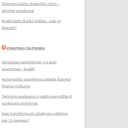
Skirtingos kačių draskyklių rūšys –
skirtingi privalumai
Kodėl katės drasko baldus - kaip to
išvengti?
STRAIPSNIU TALPINIMUI
Geriausias pasirinkimas yra auto
supirkimas – kodėl?
Automobilių supirkimas padeda išspręsti
finansų trūkumą
Tekinimo paslaugos ir realūs pavyzdžiai iš
sunkiosios pramonės
Kaip transformuoti užsakymų valdymą
per 12 mėnesių?