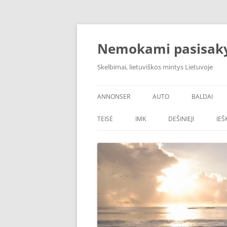
Skip
to
content
Nemokami pasisak
Skelbimai, lietuviškos mintys Lietuvoje
ANNONSER
AUTO
BALDAI
TEISĖ
IMK
DEŠINIEJI
IE