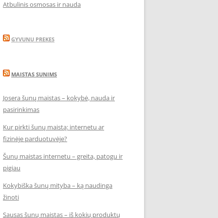
Atbulinis osmosas ir nauda
GYVUNU PREKES
MAISTAS SUNIMS
Josera šunų maistas – kokybė, nauda ir
pasirinkimas
Kur pirkti šunų maistą: internetu ar
fizinėje parduotuvėje?
Šunų maistas internetu – greita, patogu ir
pigiau
Kokybiška šunų mityba – ką naudinga
žinoti
Sausas šunų maistas – iš kokių produktų