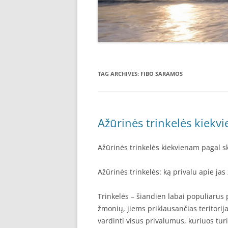
TAG ARCHIVES:
FIBO SARAMOS
Ažūrinės trinkelės kiekv
Ažūrinės trinkelės kiekvienam pagal s
Ažūrinės trinkelės: ką privalu apie jas 
Trinkelės – šiandien labai populiarus 
žmonių, jiems priklausančias teritorij
vardinti visus privalumus, kuriuos tur