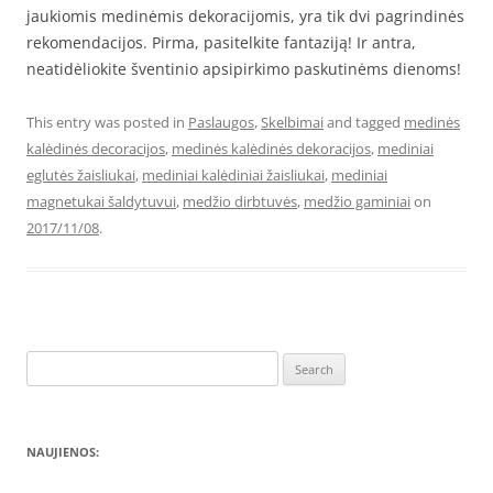
jaukiomis medinėmis dekoracijomis, yra tik dvi pagrindinės
rekomendacijos. Pirma, pasitelkite fantaziją! Ir antra,
neatidėliokite šventinio apsipirkimo paskutinėms dienoms!
This entry was posted in
Paslaugos
,
Skelbimai
and tagged
medinės
kalėdinės decoracijos
,
medinės kalėdinės dekoracijos
,
mediniai
eglutės žaisliukai
,
mediniai kalėdiniai žaisliukai
,
mediniai
magnetukai šaldytuvui
,
medžio dirbtuvės
,
medžio gaminiai
on
2017/11/08
.
Search
for:
NAUJIENOS: