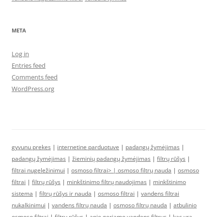
META
Log in
Entries feed
Comments feed
WordPress.org
gyvunu prekes
|
internetine parduotuve
|
padangų žymėjimas
|
padangų žymėjimas
|
žieminių padangų žymėjimas
|
filtrų rūšys
|
filtrai nugeležinimui
|
osmoso filtrai> |
osmoso filtrų nauda
|
osmoso
filtrai
|
filtrų rūšys
|
minkštinimo filtrų naudojimas
|
minkštinimo
sistema
|
filtrų rūšys ir nauda
|
osmoso filtrai
|
vandens filtrai
nukalkinimui
|
vandens filtrų nauda
|
osmoso filtrų nauda
|
atbulinio
osmoso filtrai
|
filtrų rūšys
|
apie geriamo vandens filtrus
|
kas yra