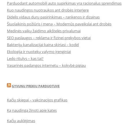
Parduodant automobilį auto supirkimas yra racionalus sprendimas
Kuo naudingos nuotraukos ant drobės interjere
Didelis vidaus durų pasirinkimas – rankenos ir dizainas
Šiuolaikinis požiūris į meną – Modernūs paveikslai ant drobės
Medinės vaikų žaidimo aikštelės privalumai
SEO paslaugos – reklama ir fizinei prekybos vietai
Bakterijų kanalizacijai kaina skiriasi – kodėl
Ekologija ir nuotekų valymo įrenginiai
Ledo ritulys – kas tai?
Vasarinės padangos internetu – kokybė pigiau
GYVUNU PREKIU PARDUOTUVE
Kačių skiepai – vakcinacijos grafikas
Ką naudinga žinoti apie kates
Kačių auklėjimas