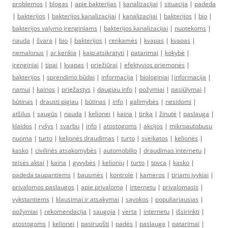
problemos
|
blogas
|
apie bakterijas
|
kanalizacijai
|
situacija
|
padeda
|
bakterijos
|
bakterijos kanalizacijai
|
kanalizacijai
|
bakterijos
|
bio
|
bakterijos valymo įrenginiams
|
bakterijos kanalizacijai
|
nuotekoms
|
nauda
|
švara
|
bio
|
bakterijos
|
renkamės
|
kvapas
|
kvapas
|
nemalonus
|
ar kenkia
|
kaip atsikratyti
|
patarimai
|
kokybė
|
įrenginiai
|
tipai
|
kvapas
|
priežiūrai
|
efektyvios priemonės
|
bakterijos
|
sprendimo būdai
|
informacija
|
biologiniai
|
informacija
|
namui
|
kainos
|
priežastys
|
daugiau info
|
požymiai
|
pasiūlymai
|
būtinas
|
drausti pigiau
|
būtinas
|
info
|
galimybės
|
nesidomi
|
atšilus
|
saugūs
|
nauda
|
kelionei
|
kaina
|
tinka
|
žinutė
|
paslauga
|
klaidos
|
ryšys
|
svarbu
|
info
|
atostogoms
|
akcijos
|
mikroautobusu
nuoma
|
turto
|
kelionės draudimas
|
turto
|
sveikatos
|
kelionės
|
kasko
|
civilinės atsakomybės
|
automobilio
|
draudimas internetu
|
teisės aktai
|
kaina
|
gyvybės
|
kelionių
|
turto
|
tpvca
|
kasko
|
padeda taupantiems
|
bausmės
|
kontrolė
|
kameros
|
tiriami įvykiai
|
privalomos paslaugos
|
apie privalomą
|
internetu
|
privalomasis
|
vykstantiems
|
klausimai ir atsakymai
|
sąvokos
|
populiariausias
|
požymiai
|
rekomendacija
|
saugoja
|
verta
|
internetu
|
išsirinkti
|
atostogoms
|
kelionei
|
pasiruošti
|
padės
|
paslauga
|
patarimai
|