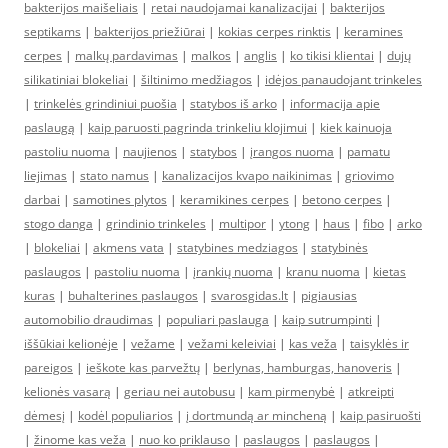
bakterijos maišeliais
|
retai naudojamai kanalizacijai
|
bakterijos
septikams
|
bakterijos priežiūrai
|
kokias cerpes rinktis
|
keramines
cerpes
|
malkų pardavimas
|
malkos
|
anglis
|
ko tikisi klientai
|
dujų
silikatiniai blokeliai
|
šiltinimo medžiagos
|
idėjos panaudojant trinkeles
|
trinkelės grindiniui puošia
|
statybos iš arko
|
informacija apie
paslaugą
|
kaip paruosti pagrinda trinkeliu klojimui
|
kiek kainuoja
pastoliu nuoma
|
naujienos
|
statybos
|
įrangos nuoma
|
pamatu
liejimas
|
stato namus
|
kanalizacijos kvapo naikinimas
|
griovimo
darbai
|
samotines plytos
|
keramikines cerpes
|
betono cerpes
|
stogo danga
|
grindinio trinkeles
|
multipor
|
ytong
|
haus
|
fibo
|
arko
|
blokeliai
|
akmens vata
|
statybines medziagos
|
statybinės
paslaugos
|
pastoliu nuoma
|
įrankių nuoma
|
kranu nuoma
|
kietas
kuras
|
buhalterines paslaugos
|
svarosgidas.lt
|
pigiausias
automobilio draudimas
|
populiari paslauga
|
kaip sutrumpinti
|
iššūkiai kelionėje
|
vežame
|
vežami keleiviai
|
kas veža
|
taisyklės ir
pareigos
|
ieškote kas parvežtų
|
berlynas, hamburgas, hanoveris
|
kelionės vasarą
|
geriau nei autobusu
|
kam pirmenybė
|
atkreipti
dėmesį
|
kodėl populiarios
|
į dortmundą ar mincheną
|
kaip pasiruošti
|
žinome kas veža
|
nuo ko priklauso
|
paslaugos
|
paslaugos
|