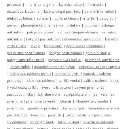
procesas
|
mitai ir paneigimai
|
ką prarandate
|
informacija
|
aktualiausi klausimai
|
kaip teisingai pasirinkti
|
įrankiai ir terminai
|
efektyvus būdas
|
epitetai
|
nuo ko priklauso
|
kriterijai
|
patogiau
|
geriau
|
planuojate kelionę
|
renkantis tiekėją
|
populiari paslauga
|
mikriukais
|
patogus susisiekimas
|
skaičiuojate atstumą
|
renkatės
mikriukus
|
kokybės pasirinkimas
|
ekonomiški sprendimai
|
kuriame
|
verta rinktis
|
įtakoja
|
kaip sukurti
|
geriausias sprendimas
|
geriausias pasirinkimas
|
dangos pasirinkimas
|
gaminio istorija
|
palyginkime už ar prieš
|
pagalbininkas buičiai
|
priemonė kamščiams
|
kokias rinktis
|
indaploviu tabletes pigiau
|
indaploviu tabletes pigiau
|
indaploviu tabletes pigiau
|
ne toks kaip visi
|
vamzdziu valymo
granules
|
indaploviu tabletes
|
valiklis voniai
|
valiklis tualetui
|
stiklų
ir veidrodžių valiklis
|
tvoroms iš betono
|
valymo priemonės
|
parduodu mišką
|
išskirtinė tvora
|
straipsnių talpinimas
|
valymas
priemone
|
priemonė valymui
|
rulonais
|
išbandykite granules
|
priemonės
|
gaudyklių priežiūrai
|
tarnauja ilgai
|
betoninė ar medinė
|
pasirinkimas
|
tvoroms
|
paskirtis
|
tvirta investicija
|
geriausias
sprendimas
|
naudinga žinoti
|
tarnauja ilgai
|
blokelių privalumai
|
kokie privalumai
|
patirtis
|
stogo danga
|
betoninės čerpės
|
dangos