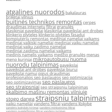
atgalines nuorodos
bakalauras
briketai vilnius
buitinės technikos remontas
cerpes
draudimas internetu
filtrai
granulės
klasikiniai paveikslai
klasikiniai paveikslai ant drobes
klinkerio plyteles
klinkerio plyteles fasadui
kompiuterių remontas
mediniai nameliai vaikams
mediniai vaikiski nameliai
mediniai vaiku nameliai
mediniai vaiku zaidimo nameliai
mediniai zaidimu nameliai vaikams
medinis namelis vaikams
medžio granulės
menas
mikroautobusu nuoma
meno kuriniai
nuorodu talpinimas
paveikslai
paveikslai ant drobes
paveikslai biurui
paveikslai namui
pigus draudimas
profesionalios seo paslaugos
seo optimizacija
seo paslaugos
seo optimizavimas
seo straipsniai
seo straipsniu talpinimas
skalbimo mašinų remontas vilniuje
straipsniu talpinimas
stogo danga
vaiku nameliai
vandens filtrai
vandens kokybe
vandens kokybės tyrimai
vandens minkstinimo filtrai
vandens nugeležinimo filtrai
vandens tyrimas