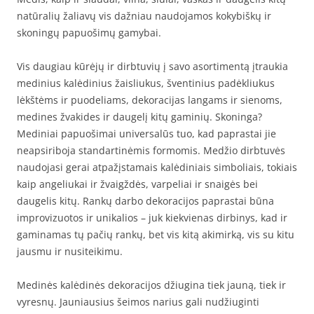
natūralių žaliavų vis dažniau naudojamos kokybiškų ir
skoningų papuošimų gamybai.
Vis daugiau kūrėjų ir dirbtuvių į savo asortimentą įtraukia
medinius kalėdinius žaisliukus, šventinius padėkliukus
lėkštėms ir puodeliams, dekoracijas langams ir sienoms,
medines žvakides ir daugelį kitų gaminių. Skoninga?
Mediniai papuošimai universalūs tuo, kad paprastai jie
neapsiriboja standartinėmis formomis. Medžio dirbtuvės
naudojasi gerai atpažįstamais kalėdiniais simboliais, tokiais
kaip angeliukai ir žvaigždės, varpeliai ir snaigės bei
daugelis kitų. Rankų darbo dekoracijos paprastai būna
improvizuotos ir unikalios – juk kiekvienas dirbinys, kad ir
gaminamas tų pačių rankų, bet vis kitą akimirką, vis su kitu
jausmu ir nusiteikimu.
Medinės kalėdinės dekoracijos džiugina tiek jauną, tiek ir
vyresnų. Jauniausius šeimos narius gali nudžiuginti