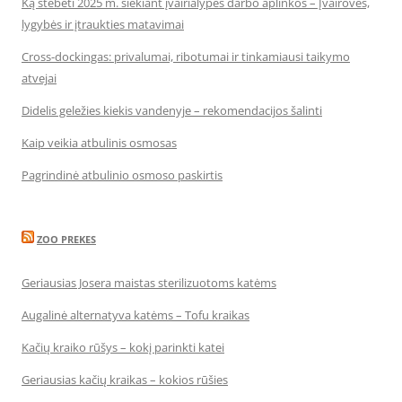
Ką stebėti 2025 m. siekiant įvairialypės darbo aplinkos – Įvairovės,
lygybės ir įtraukties matavimai
Cross-dockingas: privalumai, ribotumai ir tinkamiausi taikymo
atvejai
Didelis geležies kiekis vandenyje – rekomendacijos šalinti
Kaip veikia atbulinis osmosas
Pagrindinė atbulinio osmoso paskirtis
ZOO PREKES
Geriausias Josera maistas sterilizuotoms katėms
Augalinė alternatyva katėms – Tofu kraikas
Kačių kraiko rūšys – kokį parinkti katei
Geriausias kačių kraikas – kokios rūšies