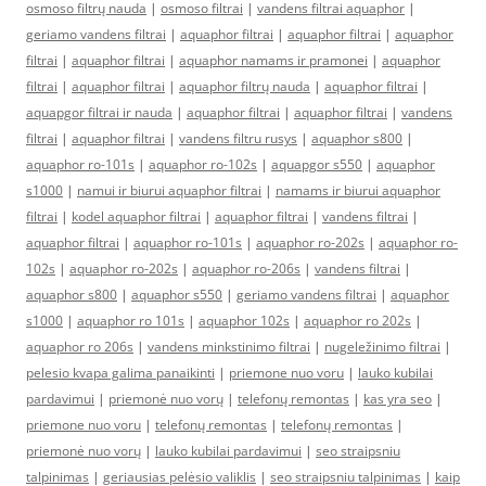
osmoso filtrų nauda
|
osmoso filtrai
|
vandens filtrai aquaphor
|
geriamo vandens filtrai
|
aquaphor filtrai
|
aquaphor filtrai
|
aquaphor
filtrai
|
aquaphor filtrai
|
aquaphor namams ir pramonei
|
aquaphor
filtrai
|
aquaphor filtrai
|
aquaphor filtrų nauda
|
aquaphor filtrai
|
aquapgor filtrai ir nauda
|
aquaphor filtrai
|
aquaphor filtrai
|
vandens
filtrai
|
aquaphor filtrai
|
vandens filtru rusys
|
aquaphor s800
|
aquaphor ro-101s
|
aquaphor ro-102s
|
aquapgor s550
|
aquaphor
s1000
|
namui ir biurui aquaphor filtrai
|
namams ir biurui aquaphor
filtrai
|
kodel aquaphor filtrai
|
aquaphor filtrai
|
vandens filtrai
|
aquaphor filtrai
|
aquaphor ro-101s
|
aquaphor ro-202s
|
aquaphor ro-
102s
|
aquaphor ro-202s
|
aquaphor ro-206s
|
vandens filtrai
|
aquaphor s800
|
aquaphor s550
|
geriamo vandens filtrai
|
aquaphor
s1000
|
aquaphor ro 101s
|
aquaphor 102s
|
aquaphor ro 202s
|
aquaphor ro 206s
|
vandens minkstinimo filtrai
|
nugeležinimo filtrai
|
pelesio kvapa galima panaikinti
|
priemone nuo voru
|
lauko kubilai
pardavimui
|
priemonė nuo vorų
|
telefonų remontas
|
kas yra seo
|
priemone nuo voru
|
telefonų remontas
|
telefonų remontas
|
priemonė nuo vorų
|
lauko kubilai pardavimui
|
seo straipsniu
talpinimas
|
geriausias pelėsio valiklis
|
seo straipsniu talpinimas
|
kaip