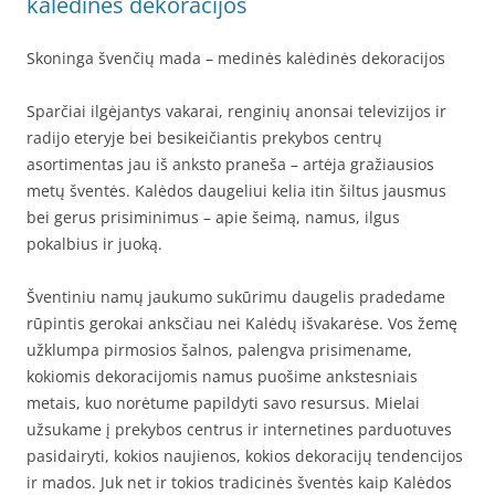
kalėdinės dekoracijos
Skoninga švenčių mada – medinės kalėdinės dekoracijos
Sparčiai ilgėjantys vakarai, renginių anonsai televizijos ir
radijo eteryje bei besikeičiantis prekybos centrų
asortimentas jau iš anksto praneša – artėja gražiausios
metų šventės. Kalėdos daugeliui kelia itin šiltus jausmus
bei gerus prisiminimus – apie šeimą, namus, ilgus
pokalbius ir juoką.
Šventiniu namų jaukumo sukūrimu daugelis pradedame
rūpintis gerokai anksčiau nei Kalėdų išvakarėse. Vos žemę
užklumpa pirmosios šalnos, palengva prisimename,
kokiomis dekoracijomis namus puošime ankstesniais
metais, kuo norėtume papildyti savo resursus. Mielai
užsukame į prekybos centrus ir internetines parduotuves
pasidairyti, kokios naujienos, kokios dekoracijų tendencijos
ir mados. Juk net ir tokios tradicinės šventės kaip Kalėdos