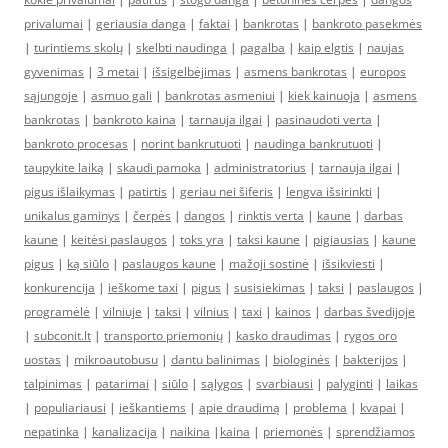
privalumai
|
geriausia danga
|
faktai
|
bankrotas
|
bankroto pasekmės
|
turintiems skolų
|
skelbti naudinga
|
pagalba
|
kaip elgtis
|
naujas
gyvenimas
|
3 metai
|
išsigelbėjimas
|
asmens bankrotas
|
europos
sąjungoje
|
asmuo gali
|
bankrotas asmeniui
|
kiek kainuoja
|
asmens
bankrotas
|
bankroto kaina
|
tarnauja ilgai
|
pasinaudoti verta
|
bankroto procesas
|
norint bankrutuoti
|
naudinga bankrutuoti
|
taupykite laiką
|
skaudi pamoka
|
administratorius
|
tarnauja ilgai
|
pigus išlaikymas
|
patirtis
|
geriau nei šiferis
|
lengva išsirinkti
|
unikalus gaminys
|
čerpės
|
dangos
|
rinktis verta
|
kaune
|
darbas
kaune
|
keitėsi paslaugos
|
toks yra
|
taksi kaune
|
pigiausias
|
kaune
pigus
|
ką siūlo
|
paslaugos kaune
|
mažoji sostinė
|
išsikviesti
|
konkurencija
|
ieškome taxi
|
pigus
|
susisiekimas
|
taksi
|
paslaugos
|
programėlė
|
vilniuje
|
taksi
|
vilnius
|
taxi
|
kainos
|
darbas švedijoje
|
subconit.lt
|
transporto priemonių
|
kasko draudimas
|
rygos oro
uostas
|
mikroautobusu
|
dantu balinimas
|
biologinės
|
bakterijos
|
talpinimas
|
patarimai
|
siūlo
|
sąlygos
|
svarbiausi
|
palyginti
|
laikas
|
populiariausi
|
ieškantiems
|
apie draudimą
|
problema
|
kvapai
|
nepatinka
|
kanalizacija
|
naikina
|
kaina
|
priemonės
|
sprendžiamos