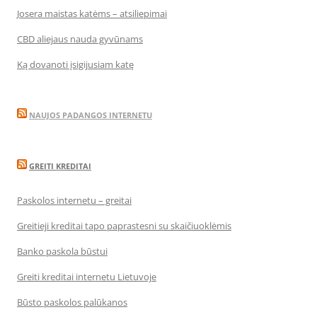
Josera maistas katėms – atsiliepimai
CBD aliejaus nauda gyvūnams
Ką dovanoti įsigijusiam katę
NAUJOS PADANGOS INTERNETU
GREITI KREDITAI
Paskolos internetu – greitai
Greitieji kreditai tapo paprastesni su skaičiuoklėmis
Banko paskola būstui
Greiti kreditai internetu Lietuvoje
Būsto paskolos palūkanos