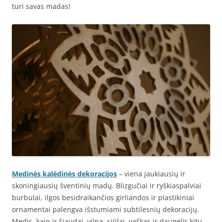
turi savas madas!
Medinės kalėdinės dekoracijos
– viena jaukiausių ir
skoningiausių šventinių madų. Blizgučiai ir ryškiaspalviai
burbulai, ilgos besidraikančios girliandos ir plastikiniai
ornamentai palengva išstumiami subtilesnių dekoracijų.
Medis, kaip ir šiaudai, vilna, siūlai, vaškas ir daugelis kitų