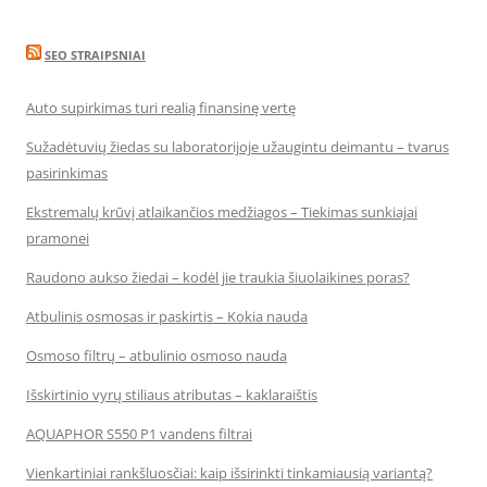
SEO STRAIPSNIAI
Auto supirkimas turi realią finansinę vertę
Sužadėtuvių žiedas su laboratorijoje užaugintu deimantu – tvarus
pasirinkimas
Ekstremalų krūvį atlaikančios medžiagos – Tiekimas sunkiajai
pramonei
Raudono aukso žiedai – kodėl jie traukia šiuolaikines poras?
Atbulinis osmosas ir paskirtis – Kokia nauda
Osmoso filtrų – atbulinio osmoso nauda
Išskirtinio vyrų stiliaus atributas – kaklaraištis
AQUAPHOR S550 P1 vandens filtrai
Vienkartiniai rankšluosčiai: kaip išsirinkti tinkamiausią variantą?