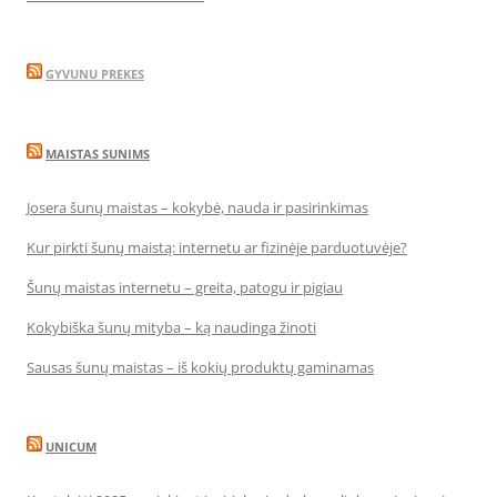
GYVUNU PREKES
MAISTAS SUNIMS
Josera šunų maistas – kokybė, nauda ir pasirinkimas
Kur pirkti šunų maistą: internetu ar fizinėje parduotuvėje?
Šunų maistas internetu – greita, patogu ir pigiau
Kokybiška šunų mityba – ką naudinga žinoti
Sausas šunų maistas – iš kokių produktų gaminamas
UNICUM