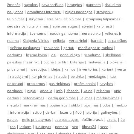
žmonės
|
sąvokos
|
savanoriškas
|
brangios
|
paprasta
|
draudimo
naujienos
|
draudimas internetu
|
pigios padangos
|
straipsnių
talpinimas
|
skrydžiai
|
straipsnių talpinimas
|
straipsnių talpinimas
|
seo straipsniu talpinimas
|
apie paslaugas
|
atvejai
|
kaip rasti
|
informacija
|
šventėms
|
naudinga nuoma
|
nėra sunku
|
kelionės ir
nuoma
|
Klaipėda-Vilnius
|
gelbėja
|
verta rinkti
|
barzdai
|
pc paieškos
|
vežimo paslaugos
|
renkantis
|
geriau
|
medžiagos ir įrankiai
|
darbams
|
liejimo kaina
|
visi
|
nenaudinga
|
privalumai
|
skelbimai
|
paieškos
|
išsirinkti
|
būtina
|
pirkti
|
kriterijai
|
motyvacija
|
blokeliai
|
privalumai
|
investicijos
|
idėjos
|
kainos
|
inventorius
|
kuriant
|
verta
|
naudojami
|
kur pirkimas
|
nauda
|
be tinko
|
medžiagos
|
kuo
dekoruoti
|
problemos
|
pasirinkimas
|
profesionalai
|
savybės
|
parduodu
|
pigiai
|
apdaila
|
info
|
ifasadai
|
kaina
|
reklama
|
apie
darbus
|
betonavimas
|
darbų gerinimas
|
liejimas
|
markiravimas
|
metalo
|
markiravimas
|
popieriaus
|
stiklo
|
pjovimas
|
odos
|
medžio
|
informacija
|
stiklo
|
darbai
|
lazeriu
|
400
|
istorija
|
galimybės
|
gaujos
|
geliu pristatymas
|
seo paslaugos
info@itturas.lt |
zzona
|
5o
|
too
|
ieskom
|
juokingas
|
nomera
|
seo
|
filmas24
|
seed
|
skelbimas
|
cytai
|
basketas
|
skurdas
|
priority
|
pauliusc
|
musu