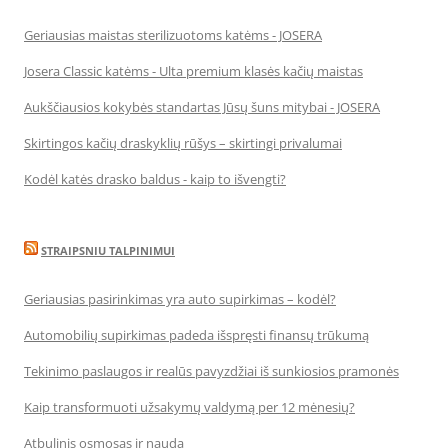
Geriausias maistas sterilizuotoms katėms - JOSERA
Josera Classic katėms - Ulta premium klasės kačių maistas
Aukščiausios kokybės standartas Jūsų šuns mitybai - JOSERA
Skirtingos kačių draskyklių rūšys – skirtingi privalumai
Kodėl katės drasko baldus - kaip to išvengti?
STRAIPSNIU TALPINIMUI
Geriausias pasirinkimas yra auto supirkimas – kodėl?
Automobilių supirkimas padeda išspręsti finansų trūkumą
Tekinimo paslaugos ir realūs pavyzdžiai iš sunkiosios pramonės
Kaip transformuoti užsakymų valdymą per 12 mėnesių?
Atbulinis osmosas ir nauda