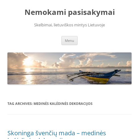
Skip
to
Nemokami pasisakymai
content
Skelbimai, lietuviškos mintys Lietuvoje
Menu
TAG ARCHIVES:
MEDINĖS KALĖDINĖS DEKORACIJOS
Skoninga švenčių mada – medinės