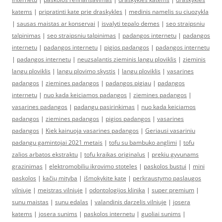
katems
|
pripratinti kate prie draskykles
|
medinis namelis su ciuozykla
|
sausas maistas ar konservai
|
isvalyti tepalo demes
|
seo straipsniu
talpinimas
|
seo straipsniu talpinimas
|
padangos internetu
|
padangos
internetu
|
padangos internetu
|
pigios padangos
|
padangos internetu
|
padangos internetu
|
neuzsalantis zieminis langu ploviklis
|
zieminis
langu ploviklis
|
langu plovimo skystis
|
langu ploviklis
|
vasarines
padangos
|
ziemines padangos
|
padangos pigiau
|
padangos
internetu
|
nuo kada keiciamos padangos
|
ziemines padangos
|
vasarines padangos
|
padangu pasirinkimas
|
nuo kada keiciamos
padangos
|
ziemines padangos
|
pigios padangos
|
vasarines
padangos
|
Kiek kainuoja vasarines padangos
|
Geriausi vasariniu
padangu gamintojai 2021 metais
|
tofu su bambuko anglimi
|
tofu
zalios arbatos ekstraktu
|
tofu kraikas originalus
|
prekiu gyvunams
grazinimas
|
elektromobiliu ikrovimo stoteles
|
paskolos bustui
|
mini
paskolos
|
kačių mityba
|
išmokykite katę
|
perkraustymo paslaugos
vilniuje
|
meistras vilniuje
|
odontologijos klinika
|
super premium
|
sunu maistas
|
sunu edalas
|
valandinis darzelis vilniuje
|
josera
katems
|
josera sunims
|
paskolos internetu
|
guoliai sunims
|