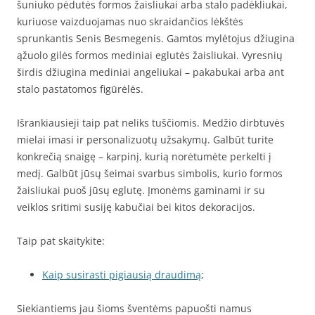
šuniuko pėdutės formos žaisliukai arba stalo padėkliukai,
kuriuose vaizduojamas nuo skraidančios lėkštės
sprunkantis Senis Besmegenis. Gamtos mylėtojus džiugina
ąžuolo gilės formos mediniai eglutės žaisliukai. Vyresnių
širdis džiugina mediniai angeliukai – pakabukai arba ant
stalo pastatomos figūrėlės.
Išrankiausieji taip pat neliks tuščiomis. Medžio dirbtuvės
mielai imasi ir personalizuotų užsakymų. Galbūt turite
konkrečią snaigę – karpinį, kurią norėtumėte perkelti į
medį. Galbūt jūsų šeimai svarbus simbolis, kurio formos
žaisliukai puoš jūsų eglutę. Įmonėms gaminami ir su
veiklos sritimi susiję kabučiai bei kitos dekoracijos.
Taip pat skaitykite:
Kaip susirasti pigiausią draudimą
;
Siekiantiems jau šioms šventėms papuošti namus