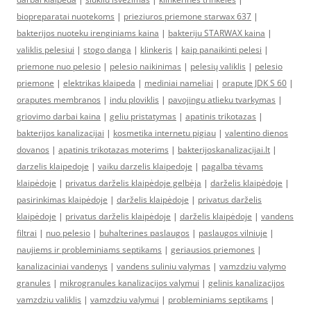
biopreparatai nuotekoms
|
prieziuros priemone starwax 637
|
bakterijos nuoteku irenginiams kaina
|
bakteriju STARWAX kaina
|
valiklis pelesiui
|
stogo danga
|
klinkeris
|
kaip panaikinti pelesi
|
priemone nuo pelesio
|
pelesio naikinimas
|
pelesių valiklis
|
pelesio
priemone
|
elektrikas klaipeda
|
mediniai nameliai
|
orapute JDK S 60
|
oraputes membranos
|
indu ploviklis
|
pavojingu atlieku tvarkymas
|
griovimo darbai kaina
|
geliu pristatymas
|
apatinis trikotazas
|
bakterijos kanalizacijai
|
kosmetika internetu pigiau
|
valentino dienos
dovanos
|
apatinis trikotazas moterims
|
bakterijoskanalizacijai.lt
|
darzelis klaipedoje
|
vaiku darzelis klaipedoje
|
pagalba tėvams
klaipėdoje
|
privatus darželis klaipėdoje gelbėja
|
darželis klaipėdoje
|
pasirinkimas klaipėdoje
|
darželis klaipėdoje
|
privatus darželis
klaipėdoje
|
privatus darželis klaipėdoje
|
darželis klaipėdoje
|
vandens
filtrai
|
nuo pelesio
|
buhalterines paslaugos
|
paslaugos vilniuje
|
naujiems ir probleminiams septikams
|
geriausios priemones
|
kanalizaciniai vandenys
|
vandens suliniu valymas
|
vamzdziu valymo
granules
|
mikrogranules kanalizacijos valymui
|
gelinis kanalizacijos
vamzdziu valiklis
|
vamzdziu valymui
|
probleminiams septikams
|