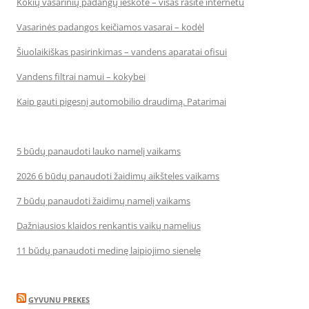
Kokių vasarinių padangų ieškote – visas rasite internetu
Vasarinės padangos keičiamos vasarai – kodėl
Šiuolaikiškas pasirinkimas – vandens aparatai ofisui
Vandens filtrai namui – kokybei
Kaip gauti pigesnį automobilio draudimą. Patarimai
5 būdų panaudoti lauko namelį vaikams
2026 6 būdų panaudoti žaidimų aikšteles vaikams
7 būdų panaudoti žaidimų namelį vaikams
Dažniausios klaidos renkantis vaikų namelius
11 būdų panaudoti medinę laipiojimo sienelę
GYVUNU PREKES