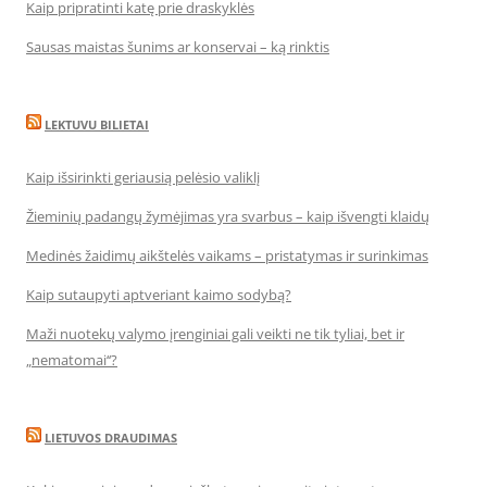
Kaip pripratinti katę prie draskyklės
Sausas maistas šunims ar konservai – ką rinktis
LEKTUVU BILIETAI
Kaip išsirinkti geriausią pelėsio valiklį
Žieminių padangų žymėjimas yra svarbus – kaip išvengti klaidų
Medinės žaidimų aikštelės vaikams – pristatymas ir surinkimas
Kaip sutaupyti aptveriant kaimo sodybą?
Maži nuotekų valymo įrenginiai gali veikti ne tik tyliai, bet ir
„nematomai‘‘?
LIETUVOS DRAUDIMAS