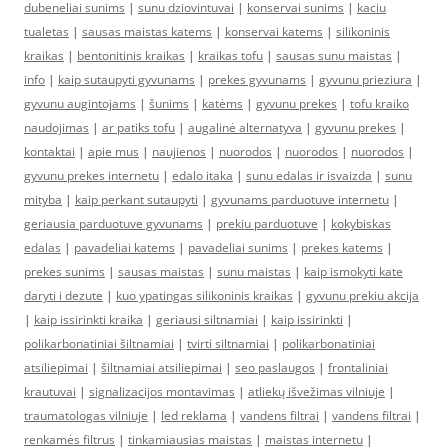
dubeneliai sunims
|
sunu dziovintuvai
|
konservai sunims
|
kaciu
tualetas
|
sausas maistas katems
|
konservai katems
|
silikoninis
kraikas
|
bentonitinis kraikas
|
kraikas tofu
|
sausas sunu maistas
|
info
|
kaip sutaupyti gyvunams
|
prekes gyvunams
|
gyvunu prieziura
|
gyvunu augintojams
|
šunims
|
katėms
|
gyvunu prekes
|
tofu kraiko
naudojimas
|
ar patiks tofu
|
augalinė alternatyva
|
gyvunu prekes
|
kontaktai
|
apie mus
|
naujienos
|
nuorodos
|
nuorodos
|
nuorodos
|
gyvunu prekes internetu
|
edalo itaka
|
sunu edalas ir isvaizda
|
sunu
mityba
|
kaip perkant sutaupyti
|
gyvunams parduotuve internetu
|
geriausia parduotuve gyvunams
|
prekiu parduotuve
|
kokybiskas
edalas
|
pavadeliai katems
|
pavadeliai sunims
|
prekes katems
|
prekes sunims
|
sausas maistas
|
sunu maistas
|
kaip ismokyti kate
daryti i dezute
|
kuo ypatingas silikoninis kraikas
|
gyvunu prekiu akcija
|
kaip issirinkti kraika
|
geriausi siltnamiai
|
kaip issirinkti
|
polikarbonatiniai šiltnamiai
|
tvirti siltnamiai
|
polikarbonatiniai
atsiliepimai
|
šiltnamiai atsiliepimai
|
seo paslaugos
|
frontaliniai
krautuvai
|
signalizacijos montavimas
|
atliekų išvežimas vilniuje
|
traumatologas vilniuje
|
led reklama
|
vandens filtrai
|
vandens filtrai
|
renkamės filtrus
|
tinkamiausias maistas
|
maistas internetu
|