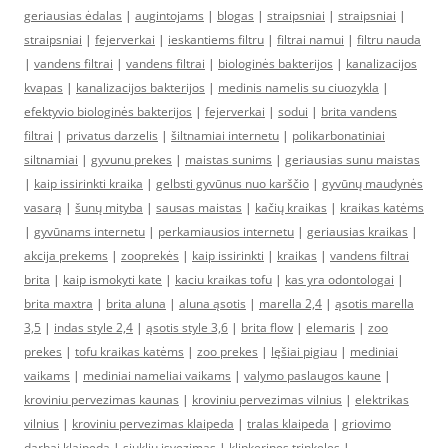
geriausias ėdalas
|
augintojams
|
blogas
|
straipsniai
|
straipsniai
|
straipsniai
|
fejerverkai
|
ieskantiems filtru
|
filtrai namui
|
filtru nauda
|
vandens filtrai
|
vandens filtrai
|
biologinės bakterijos
|
kanalizacijos
kvapas
|
kanalizacijos bakterijos
|
medinis namelis su ciuozykla
|
efektyvio biologinės bakterijos
|
fejerverkai
|
sodui
|
brita vandens
filtrai
|
privatus darzelis
|
šiltnamiai internetu
|
polikarbonatiniai
siltnamiai
|
gyvunu prekes
|
maistas sunims
|
geriausias sunu maistas
|
kaip issirinkti kraika
|
gelbsti gyvūnus nuo karščio
|
gyvūnų maudynės
vasarą
|
šunų mityba
|
sausas maistas
|
kačių kraikas
|
kraikas katėms
|
gyvūnams internetu
|
perkamiausios internetu
|
geriausias kraikas
|
akcija prekems
|
zooprekės
|
kaip issirinkti
|
kraikas
|
vandens filtrai
brita
|
kaip ismokyti kate
|
kaciu kraikas tofu
|
kas yra odontologai
|
brita maxtra
|
brita aluna
|
aluna ąsotis
|
marella 2,4
|
ąsotis marella
3,5
|
indas style 2,4
|
ąsotis style 3,6
|
brita flow
|
elemaris
|
zoo
prekes
|
tofu kraikas katėms
|
zoo prekes
|
lęšiai pigiau
|
mediniai
vaikams
|
mediniai nameliai vaikams
|
valymo paslaugos kaune
|
kroviniu pervezimas kaunas
|
kroviniu pervezimas vilnius
|
elektrikas
vilnius
|
kroviniu pervezimas klaipeda
|
tralas klaipeda
|
griovimo
darbai klaipeda
|
siukliu isvezimas
|
klinkerines trinkeles
|