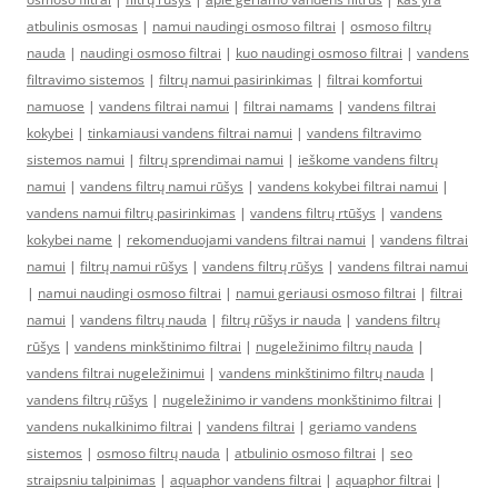
atbulinis osmosas
|
namui naudingi osmoso filtrai
|
osmoso filtrų
nauda
|
naudingi osmoso filtrai
|
kuo naudingi osmoso filtrai
|
vandens
filtravimo sistemos
|
filtrų namui pasirinkimas
|
filtrai komfortui
namuose
|
vandens filtrai namui
|
filtrai namams
|
vandens filtrai
kokybei
|
tinkamiausi vandens filtrai namui
|
vandens filtravimo
sistemos namui
|
filtrų sprendimai namui
|
ieškome vandens filtrų
namui
|
vandens filtrų namui rūšys
|
vandens kokybei filtrai namui
|
vandens namui filtrų pasirinkimas
|
vandens filtrų rtūšys
|
vandens
kokybei name
|
rekomenduojami vandens filtrai namui
|
vandens filtrai
namui
|
filtrų namui rūšys
|
vandens filtrų rūšys
|
vandens filtrai namui
|
namui naudingi osmoso filtrai
|
namui geriausi osmoso filtrai
|
filtrai
namui
|
vandens filtrų nauda
|
filtrų rūšys ir nauda
|
vandens filtrų
rūšys
|
vandens minkštinimo filtrai
|
nugeležinimo filtrų nauda
|
vandens filtrai nugeležinimui
|
vandens minkštinimo filtrų nauda
|
vandens filtrų rūšys
|
nugeležinimo ir vandens monkštinimo filtrai
|
vandens nukalkinimo filtrai
|
vandens filtrai
|
geriamo vandens
sistemos
|
osmoso filtrų nauda
|
atbulinio osmoso filtrai
|
seo
straipsniu talpinimas
|
aquaphor vandens filtrai
|
aquaphor filtrai
|