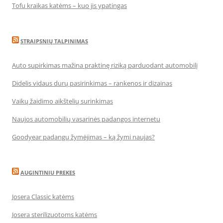
Tofu kraikas katėms – kuo jis ypatingas
STRAIPSNIŲ TALPINIMAS
Auto supirkimas mažina praktinę riziką parduodant automobilį
Didelis vidaus durų pasirinkimas – rankenos ir dizainas
Vaikų žaidimo aikštelių surinkimas
Naujos automobilių vasarinės padangos internetu
Goodyear padangų žymėjimas – ką žymi naujas?
AUGINTINIU PREKES
Josera Classic katėms
Josera sterilizuotoms katėms