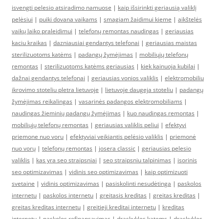
isvengti pelesio atsiradimo namuose
|
kaip išsirinkti geriausią valiklį
pelėsiui
|
puiki dovana vaikams
|
smagiam žaidimui kieme
|
aikštelės
vaikų laiko praleidimui
|
telefonų remontas naudingas
|
geriausias
kaciu kraikas
|
dazniausiai gendantys telefonai
|
geriausias maistas
sterilizuotoms katėms
|
padangų žymėjimas
|
mobiliųjų telefonų
remontas
|
sterilizuotoms katėms geriausias
|
kiek kainuoja kubilai
|
dažnai gendantys telefonai
|
geriausias vonios valiklis
|
elektromobiliu
ikrovimo stoteliu pletra lietuvoje
|
lietuvoje daugeja stoteliu
|
padangų
žymėjimas reikalingas
|
vasarinės padangos elektromobiliams
|
naudingas žieminių padangų žymėjimas
|
kuo naudingas remontas
|
mobiliųjų telefonų remontas
|
geriausias valiklis peliui
|
efektyvi
priemone nuo voru
|
efektyviai veikiantis pelėsio valiklis
|
priemonė
nuo vorų
|
telefonų remontas
|
josera classic
|
geriausias pelesio
valiklis
|
kas yra seo straipsniai
|
seo straipsniu talpinimas
|
isorinis
seo optimizavimas
|
vidinis seo optimizavimas
|
kaip optimizuoti
svetaine
|
vidinis optimizavimas
|
pasiskolinti nesudėtinga
|
paskolos
internetu
|
paskolos internetu
|
greitasis kreditas
|
greitas kreditas
|
greitas kreditas internetu
|
greitieji kreditai internetu
|
kreditas
internetu
|
paskolos refinansavimas
|
draskykles katems
|
draskykles