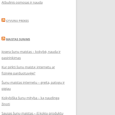
Atbulinis osmosas ir nauda
GYVUNU PREKES
MAISTAS SUNIMS
Josera šunų maistas – kokybė, nauda ir
pasirinkimas
Kur pirkti šunų maistą: internetu ar
fizinėje parduotuvėje?
Šunų maistas internetu – greita, patogu ir
pigiau
Kokybiška šunų mityba – ką naudinga
žinoti
Sausas šunų maistas – iš kokių produktų