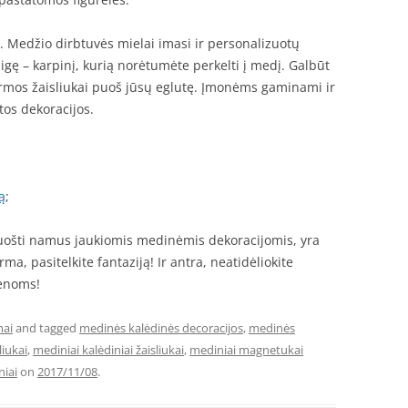
is. Medžio dirbtuvės mielai imasi ir personalizuotų
gę – karpinį, kurią norėtumėte perkelti į medį. Galbūt
ormos žaisliukai puoš jūsų eglutę. Įmonėms gaminami ir
itos dekoracijos.
ą
;
uošti namus jaukiomis medinėmis dekoracijomis, yra
ma, pasitelkite fantaziją! Ir antra, neatidėliokite
ienoms!
mai
and tagged
medinės kalėdinės decoracijos
,
medinės
liukai
,
mediniai kalėdiniai žaisliukai
,
mediniai magnetukai
iai
on
2017/11/08
.