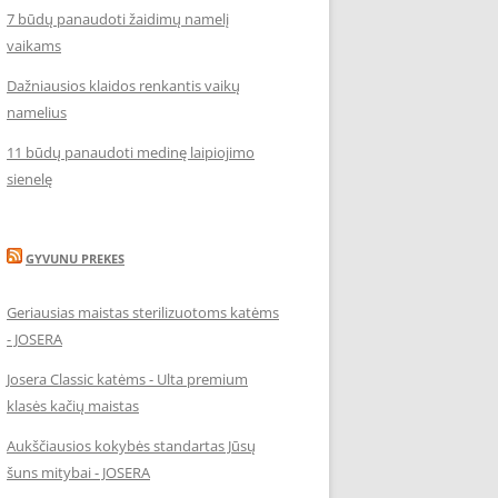
7 būdų panaudoti žaidimų namelį
vaikams
Dažniausios klaidos renkantis vaikų
namelius
11 būdų panaudoti medinę laipiojimo
sienelę
GYVUNU PREKES
Geriausias maistas sterilizuotoms katėms
- JOSERA
Josera Classic katėms - Ulta premium
klasės kačių maistas
Aukščiausios kokybės standartas Jūsų
šuns mitybai - JOSERA