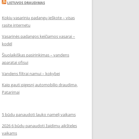
LIETUVOS DRAUDIMAS
Kokių vasarinių padangų ieškote – visas
rasite internetu
Vasarinės padangos keičiamos vasarai –
kodėl
Šiuolaikiškas pasirinkimas – vandens
aparatai ofisui
Vandens filtrai namui – kokybei
Kaip gauti pigesnį automobilio draudimą.
Patarimai
5 būdų panaudoti lauko namelį vaikams
2026 6 būdų panaudoti žaidimų aikšteles
vaikams