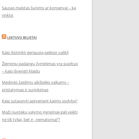
Sausas maistas šunims ar konservai – ką
rinktis
LEKTUVU BILIETAI
Kaip išsirinkti geriausią pelėsio valiklį
Žieminių padangų žymėjimas yra svarbus
– kaip išvengti klaidų
Medinės žaidimų aikštelės vaikams –
pristatymas ir surinkimas
Kaip sutaupyti aptveriant kaimo sodybą?
Maži nuotekų valymo įrenginiai gali veikti
ne tik tyliai, bet ir „nematomai‘‘?