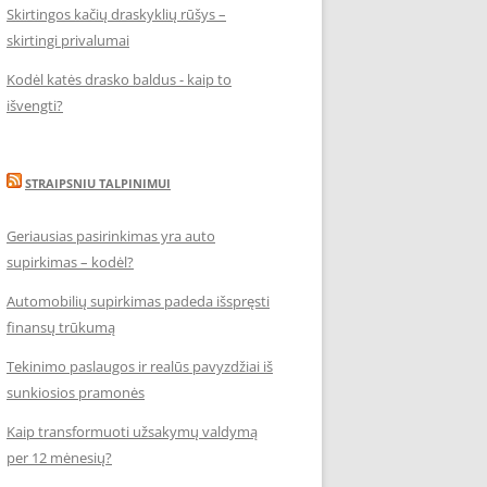
Skirtingos kačių draskyklių rūšys –
skirtingi privalumai
Kodėl katės drasko baldus - kaip to
išvengti?
STRAIPSNIU TALPINIMUI
Geriausias pasirinkimas yra auto
supirkimas – kodėl?
Automobilių supirkimas padeda išspręsti
finansų trūkumą
Tekinimo paslaugos ir realūs pavyzdžiai iš
sunkiosios pramonės
Kaip transformuoti užsakymų valdymą
per 12 mėnesių?