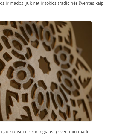
s ir mados. Juk net ir tokios tradicinės šventės kaip
a jaukiausių ir skoningiausių šventinių madų.