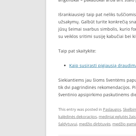
Išrankiausieji taip pat neliks tuščiom
užsakymų. Galbūt turite konkrečią snai
jūsų šeimai svarbus simbolis, kurio f
su veiklos sritimi susiję kabučiai bei k
Taip pat skaitykite:
Kaip susirasti pigiausią draudim
Siekiantiems jau šioms šventėms pap
tik dvi pagrindinės rekomendacijos. Pir
šventinio apsipirkimo paskutinėms d
This entry was posted in
Paslaugos
,
Skelbi
kalėdinės dekoracijos
,
mediniai eglutės žais
šaldytuvui
,
medžio dirbtuvės
,
medžio gamin