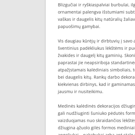
Blizgučiai ir ryškiaspalviai burbulai, i
ornamentai palengva išstumiami subtile
vaškas ir daugelis kitų natūralių žal
papuošimų gamybai.
Vis daugiau kūrėjų ir dirbtuvių į savo
šventinius padėkliukus lėkštėms ir p
žvakides ir daugelį kitų gaminių. Sko
paprastai jie neapsiriboja standartin
atpažįstamais kalėdiniais simboliais, t
bei daugelis kitų. Rankų darbo dekorac
kiekvienas dirbinys, kad ir gaminamas t
jausmu ir nusiteikimu.
Medinės kalėdinės dekoracijos džiugina
gali nudžiuginti šuniuko pėdutės formo
vaizduojamas nuo skraidančios lėkštė
džiugina ąžuolo gilės formos mediniai 
angeliukai – pakabukai arba ant stalo