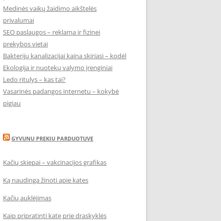
Medinės vaikų žaidimo aikštelės
privalumai
SEO paslaugos – reklama ir fizinei
prekybos vietai
Bakterijų kanalizacijai kaina skiriasi – kodėl
Ekologija ir nuotekų valymo įrenginiai
Ledo ritulys – kas tai?
Vasarinės padangos internetu – kokybė
pigiau
GYVUNU PREKIU PARDUOTUVE
Kačių skiepai – vakcinacijos grafikas
Ką naudinga žinoti apie kates
Kačių auklėjimas
Kaip pripratinti katę prie draskyklės