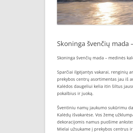
Skoninga švenčių mada –
Skoninga švenčių mada – medinės kal
Sparčiai ilgėjantys vakarai, renginių an
prekybos centrų asortimentas jau iš a
Kalėdos daugeliui kelia itin šiltus ja
pokalbius ir juoką.
Šventiniu namų jaukumo sukūrimu dau
Kalėdų išvakarėse. Vos žemę užklump
dekoracijomis namus puošime ankstesn
Mielai užsukame į prekybos centrus ir