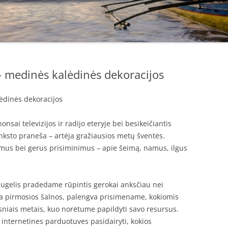
 medinės kalėdinės dekoracijos
ėdinės dekoracijos
onsai televizijos ir radijo eteryje bei besikeičiantis
nksto praneša – artėja gražiausios metų šventės.
usmus bei gerus prisiminimus – apie šeimą, namus, ilgus
gelis pradedame rūpintis gerokai anksčiau nei
a pirmosios šalnos, palengva prisimename, kokiomis
iais metais, kuo norėtume papildyti savo resursus.
 internetines parduotuves pasidairyti, kokios