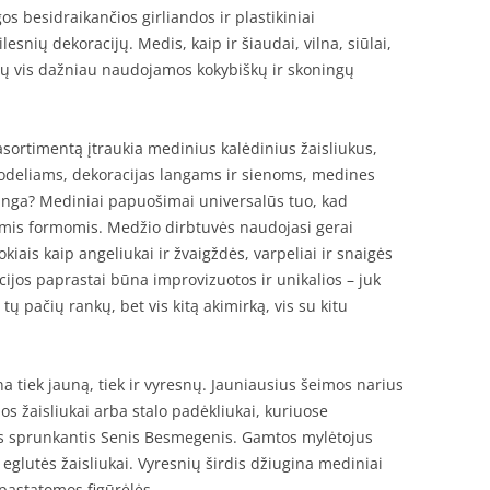
lgos besidraikančios girliandos ir plastikiniai
snių dekoracijų. Medis, kaip ir šiaudai, vilna, siūlai,
iavų vis dažniau naudojamos kokybiškų ir skoningų
 asortimentą įtraukia medinius kalėdinius žaisliukus,
uodeliams, dekoracijas langams ir sienoms, medines
ninga? Mediniai papuošimai universalūs tuo, kad
ėmis formomis. Medžio dirbtuvės naudojasi gerai
okiais kaip angeliukai ir žvaigždės, varpeliai ir snaigės
ijos paprastai būna improvizuotos ir unikalios – juk
ų pačių rankų, bet vis kitą akimirką, vis su kitu
 tiek jauną, tiek ir vyresnų. Jauniausius šeimos narius
s žaisliukai arba stalo padėkliukai, kuriuose
s sprunkantis Senis Besmegenis. Gamtos mylėtojus
eglutės žaisliukai. Vyresnių širdis džiugina mediniai
 pastatomos figūrėlės.