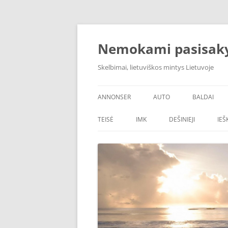
Skip
to
content
Nemokami pasisak
Skelbimai, lietuviškos mintys Lietuvoje
ANNONSER
AUTO
BALDAI
TEISĖ
IMK
DEŠINIEJI
IE