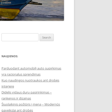
Search
for:
NAUJIENOS:
Parduodant automobilį auto supirkimas
yra racionalus sprendimas
Kuo naudingos nuotraukos ant drobės
interjere
Didelis vidaus durų pasirinkimas –
rankenos ir dizainas
Šiuolaikinis požiūris į meną – Modernūs
paveikslai ant drobės