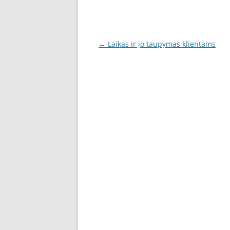
Post
←
Laikas ir jo taupymas klientams
navigation